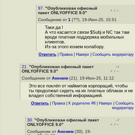
97.
"Опубликован офисный
+
–
/
пакет ONLYOFFICE 9.0"
Сообщение от
1
(??), 19-Июн-25, 15:51
Таки да !
А что касается связи $Subj и NC так там
вроде платная поддержка мобильных
клиентов.
Из-за этого юзаем колабору.
Ответить
|
Правка
|
Наверх
|
Cообщить модератору
21.
"Опубликован офисный пакет
+2
+
–
ONLYOFFICE 9.0"
/
Сообщение от
Аноним
(21), 19-Июн-25, 11:12
Это все поклёп от наймитов корпораций, чтобы
ты продолжал сидеть на их платных облаках и не
владел собственной информацией.
Ответить
|
Правка
|
К родителю #8
|
Наверх
|
Cообщить
модератору
30.
"Опубликован офисный пакет
–7
+
–
ONLYOFFICE 9.0"
/
Сообщение от
Аноним
(30), 19-