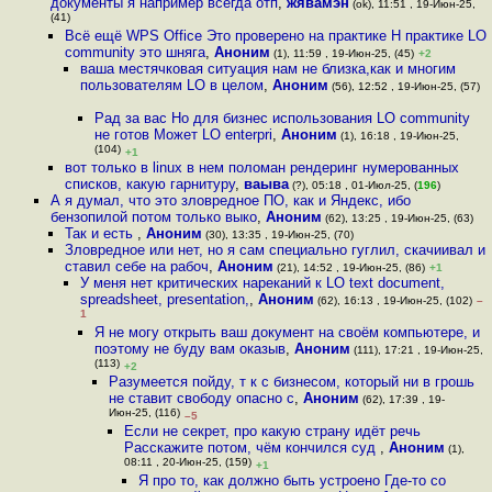
документы я например всегда отп
,
жявамэн
(ok), 11:51 , 19-Июн-25,
(41)
Всё ещё WPS Office Это проверено на практике Н практике LO
community это шняга
,
Аноним
(1), 11:59 , 19-Июн-25, (45)
+2
ваша местячковая ситуация нам не близка,как и многим
пользователям LO в целом
,
Аноним
(56), 12:52 , 19-Июн-25, (57)
Рад за вас Но для бизнес использования LO community
не готов Может LO enterpri
,
Аноним
(1), 16:18 , 19-Июн-25,
(104)
+1
вот только в linux в нем поломан рендеринг нумерованных
списков, какую гарнитуру
,
ваыва
(?), 05:18 , 01-Июл-25, (
196
)
А я думал, что это зловредное ПО, как и Яндекс, ибо
бензопилой потом только выко
,
Аноним
(62), 13:25 , 19-Июн-25, (63)
Так и есть
,
Аноним
(30), 13:35 , 19-Июн-25, (70)
Зловредное или нет, но я сам специально гуглил, скачиивал и
ставил себе на рабоч
,
Аноним
(21), 14:52 , 19-Июн-25, (86)
+1
У меня нет критических нареканий к LO text document,
spreadsheet, presentation,
,
Аноним
(62), 16:13 , 19-Июн-25, (102)
–
1
Я не могу открыть ваш документ на своём компьютере, и
поэтому не буду вам оказыв
,
Аноним
(111), 17:21 , 19-Июн-25,
(113)
+2
Разумеется пойду, т к с бизнесом, который ни в грошь
не ставит свободу опасно с
,
Аноним
(62), 17:39 , 19-
Июн-25, (116)
–5
Если не секрет, про какую страну идёт речь
Расскажите потом, чём кончился суд
,
Аноним
(1),
08:11 , 20-Июн-25, (159)
+1
Я про то, как должно быть устроено Где-то со