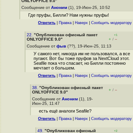
ONLYOFFICE 9.0"
Сообщение от
Аноним
(1), 19-Июн-25, 10:52
Где пруфы, Билли? Нам нужны пруфы!
Ответить
|
Правка
|
Наверх
|
Cообщить модератору
22.
"Опубликован офисный пакет
+1
+
–
ONLYOFFICE 9.0"
/
Сообщение от
фыв
(??), 19-Июн-25, 11:13
У самого нет, никогда им не пользовался, а все
пугают. Вот бы тоже пруфов за NextCloud этот.
Seafile пока что спасает, но Билли постоянно
мечтает о большем.
Ответить
|
Правка
|
Наверх
|
Cообщить модератору
38.
"Опубликован офисный пакет
+
–
/
ONLYOFFICE 9.0"
Сообщение от
Аноним
(1), 19-
Июн-25, 11:47
есть ещё аналоги Seafile?
Ответить
|
Правка
|
Наверх
|
Cообщить модератору
49.
"Опубликован офисный
+2