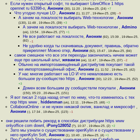
Если нужен открытый софт, то выбирают LibreOffice 1 https
opennet ru 63398-o
,
Аноним
(30), 11:20 , 19-Июн-25, (24)
+7
Что угодно лучше LO
,
Аноним
(1), 11:27 , 19-Июн-25, (28)
–9
А зачем на локалхосте выбирать Web-технологии
,
Аноним
(130), 11:48 , 19-Июн-25, (39)
+3
А зачем на локалхосте выбирать Web-технологии
,
Admino
(ok), 13:54 , 19-Июн-25, (77)
+1
Не все работают на локалхосте
,
Аноним
(92), 15:39 , 19-Июн-25,
(92)
–1
Не удобно когда ты скачиваешь документ, правишь, обратно
прикрепляет Можно откр
,
Аноним
(92), 15:47 , 19-Июн-25, (94)
самое смешное что все эти переходы закончились ничем может
еще про школьный альт
,
жявамэн
(ok), 11:47 , 19-Июн-25, (37)
–2
Обычно на импортозамещённый дистрибутив покупает такой
же импортозамещённый офис
,
Аноним
(1), 11:52 , 19-Июн-25, (42)
У нас многие работают на LO И что немаловажно есть
большое ру-сообщество https
,
Аноним
(30), 12:23 , 19-Июн-25, (52)
+3
Домен всем большим ру сообществлм покупали
,
Аноним
(150), 05:23 , 20-Июн-25, (151)
Я вот писал 2 года назад отчет по нему, что-то изменилось с тех
пор https www
,
hiddenman
(ok), 12:11 , 19-Июн-25, (48)
+3
CollaboraOnline - и не нужен никакой онлик, ванклад и микрософт
,
Аноним
(-), 17:34 , 19-Июн-25, (115)
–1
они решили побить рекорд в способах дистрибуции https www
onlyoffice com downl
,
iPony128052
(?), 10:37 , 19-Июн-25, (2)
+2
Зато мы узнали о существовании openKylin и о существовании у
него openKylin Soft
,
Аноним
(1), 10:40 , 19-Июн-25, (4)
+1
Про Cutefish Store забавно, учитывая что сам Cutefish не