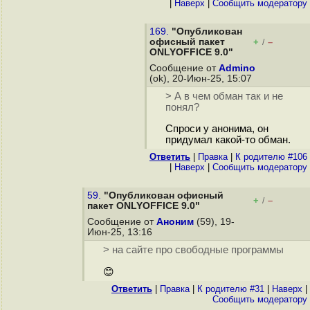
|
Наверх
|
Cообщить модератору
169.
"Опубликован
офисный пакет
+
–
/
ONLYOFFICE 9.0"
Сообщение от
Admino
(ok), 20-Июн-25, 15:07
> А в чем обман так и не
понял?
Спроси у анонима, он
придумал какой-то обман.
Ответить
|
Правка
|
К родителю #106
|
Наверх
|
Cообщить модератору
59.
"Опубликован офисный
+
–
/
пакет ONLYOFFICE 9.0"
Сообщение от
Аноним
(59), 19-
Июн-25, 13:16
> на сайте про свободные программы
😊
Ответить
|
Правка
|
К родителю #31
|
Наверх
|
Cообщить модератору