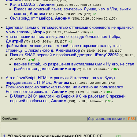
(144), 00:07 , 20-Июн-25, (144)
Как в EMACS
,
Аноним
(145), 02:50 , 20-Июн-25, (145)
Emacs не офисный пакет, во-первых Лучше, чем в Vim, выйти
можно
,
Аноним
(166), 12:37 , 20-Июн-25, (166)
+2
Онли зонд от т майора
,
Аноним
(150), 05:26 , 20-Июн-25, (152)
Цветовая гамма с пятьюдесятью оттенками сиреневого не нравится
моим глазам
,
Игорь
(??), 11:35 , 20-Июн-25, (164)
+2
мне он нравится чисто визуально гораздо больше чем Либра
,
Дмитрий
(??), 13:45 , 20-Июн-25, (167)
+1
файлы doxc лежащие на сетевой шаре открывает как пустые
страницы С локального д
,
Анониматор
(?), 15:49 , 20-Июн-25, (170)
Пахнет SNAP версией с проблемой доступа
,
iPony128052
(?), 04:13 ,
21-Июн-25, (
)
178
+1
вернее flatpak, но разрешения выставлены были Ну его, не стал
разбираться далее
,
Анониматор
(?), 09:00 , 21-Июн-25, (
182
)
А-а-а JavaScript, HTML-странички Интересно, на что будут
переделывать с HTML-с
,
Аноним
(174), 19:12 , 20-Июн-25, (174)
Прежнюю версию запускал иногда, но активно не пользовался
Решил протестировать
,
Аноним
(69), 14:59 , 30-Июн-25, (
195
)
В Ubuntu 24 04 аналогично Версия 9 0 не работает С прежней
версией проблем не
,
Аноним
(198), 09:18 , 01-Июл-25, (
198
)
Сообщения
[
Сортировка по времени
|
RSS
]
1.
"Опубликован офисный пакет ONLYOFFICE
+11