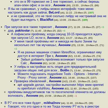
это он в 99 тормозил не 1 пне тормозил, а сейчас берешь
апач-опен офис и он все
,
Аноним
(99), 15:55 , 19-Июн-25, (99)
Я бы не сравнивал, у либры можно интерфейс тоже меню
настроить как душе заблаг
,
BeLord
(ok), 11:22 , 23-Июн-25, (
187
)
и не сравнивай, это не твоё сколько либру не настраивай она не
будет выглядеть т
,
BlackRot
(ok), 13:06 , 23-Июн-25, (
189
)
При запуске все также тормозит
,
Аноним
(27), 11:26 , 19-Июн-25, (27)
+5
даа
,
pakitostar
(?), 11:40 , 19-Июн-25, (32)
+4
А пофиксили проблему, когда секунд 10-15 приходится ждать
при запуске LO, если н
,
Аноним
(62), 13:27 , 19-Июн-25, (65)
У меня такой проблемы нет и никогда не было Зачем ты
несколько лет так мучаешьс
,
Аноним
(25), 13:36 , 19-Июн-25, (71)
+2
Я на разных машинах ставил libreoffice, ограничивал ему
доступ в интернет При з
,
Аноним
(62), 13:40 , 19-Июн-25, (74)
Забыл добавить проблема возникает только при запуске
Calc
,
Аноним
(62), 14:30 , 19-Июн-25, (83)
У либры в настройках есть опция для предварительной
загрузки общих либ для всех
,
Bottle
(?), 13:44 , 19-Июн-25, (75)
Можете подсказать подробнее Tools - Options - Internet -
Proxy - Proxy server
,
Аноним
(62), 16:46 , 19-Июн-25, (107)
Проверка обновлений
,
Аноним
(142), 23:45 , 19-Июн-25, (142)
apt upgrade делал, настройки выполнял https www opennet
ru openforum vsluhforu
,
Аноним
(62), 11:40 , 20-Июн-25, (165)
проблемы виндузятников так то посетилелей опеннета не должны
волновать
,
Аноним
(99), 15:56 , 19-Июн-25, (100)
–1
В Р7 это все тоже будет
,
mikhailnov
(ok), 11:46 , 19-Июн-25, (36)
Говорят, что это одно и то же Тогда почему Р7 есть в реестре