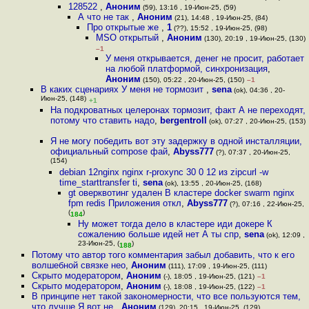
128522
,
Аноним
(59), 13:16 , 19-Июн-25, (59)
А что не так
,
Аноним
(21), 14:48 , 19-Июн-25, (84)
Про открытые же
,
1
(??), 15:52 , 19-Июн-25, (98)
MSO открытый
,
Аноним
(130), 20:19 , 19-Июн-25, (130)
–1
У меня открывается, денег не просит, работает
на любой платформой, синхронизация
,
Аноним
(150), 05:22 , 20-Июн-25, (150)
–1
В каких сценариях У меня не тормозит
,
sena
(ok), 04:36 , 20-
Июн-25, (148)
+1
На подкроватных целеронах тормозит, факт А не переходят,
потому что ставить надо
,
bergentroll
(ok), 07:27 , 20-Июн-25, (153)
Я не могу победить вот эту задержку в одной инсталляции,
официальный compose фай
,
Abyss777
(?), 07:37 , 20-Июн-25,
(154)
debian 12nginx nginx r-proxync 30 0 12 из zipcurl -w
time_starttransfer ti
,
sena
(ok), 13:55 , 20-Июн-25, (168)
gt оверквотинг удален В кластере docker swarm nginx
fpm redis Приложения откл
,
Abyss777
(?), 07:16 , 22-Июн-25,
(
)
184
Ну может тогда дело в кластере иди докере К
сожалению больше идей нет А ты спр
,
sena
(ok), 12:09 ,
23-Июн-25, (
)
188
Потому что автор того комментария забыл добавить, что к его
волшебной связке нео
,
Аноним
(111), 17:09 , 19-Июн-25, (111)
Скрыто модератором
,
Аноним
(-), 18:05 , 19-Июн-25, (121)
–1
Скрыто модератором
,
Аноним
(-), 18:08 , 19-Июн-25, (122)
–1
В принципе нет такой закономерности, что все пользуются тем,
что лучше Я вот не
,
Аноним
(129), 20:15 , 19-Июн-25, (129)