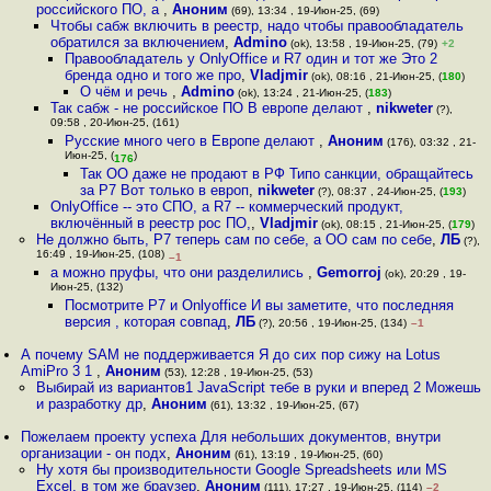
российского ПО, а
,
Аноним
(69), 13:34 , 19-Июн-25, (69)
Чтобы сабж включить в реестр, надо чтобы правообладатель
обратился за включением
,
Admino
(ok), 13:58 , 19-Июн-25, (79)
+2
Правообладатель у OnlyOffice и R7 один и тот же Это 2
бренда одно и того же про
,
Vladjmir
(ok), 08:16 , 21-Июн-25, (
180
)
О чём и речь
,
Admino
(ok), 13:24 , 21-Июн-25, (
183
)
Так сабж - не российское ПО В европе делают
,
nikweter
(?),
09:58 , 20-Июн-25, (161)
Русские много чего в Европе делают
,
Аноним
(176), 03:32 , 21-
Июн-25, (
)
176
Так ОО даже не продают в РФ Типо санкции, обращайтесь
за Р7 Вот только в европ
,
nikweter
(?), 08:37 , 24-Июн-25, (
193
)
OnlyOffice -- это СПО, а R7 -- коммерческий продукт,
включённый в реестр рос ПО,
,
Vladjmir
(ok), 08:15 , 21-Июн-25, (
179
)
Не должно быть, Р7 теперь сам по себе, а OO сам по себе
,
ЛБ
(?),
16:49 , 19-Июн-25, (108)
–1
а можно пруфы, что они разделились
,
Gemorroj
(ok), 20:29 , 19-
Июн-25, (132)
Посмотрите Р7 и Onlyoffice И вы заметите, что последняя
версия , которая совпад
,
ЛБ
(?), 20:56 , 19-Июн-25, (134)
–1
А почему SAM не поддерживается Я до сих пор сижу на Lotus
AmiPro 3 1
,
Аноним
(53), 12:28 , 19-Июн-25, (53)
Выбирай из вариантов1 JavaScript тебе в руки и вперед 2 Можешь
и разработку др
,
Аноним
(61), 13:32 , 19-Июн-25, (67)
Пожелаем проекту успеха Для небольших документов, внутри
организации - он подх
,
Аноним
(61), 13:19 , 19-Июн-25, (60)
Ну хотя бы производительности Google Spreadsheets или MS
Excel, в том же браузер
,
Аноним
(111), 17:27 , 19-Июн-25, (114)
–2