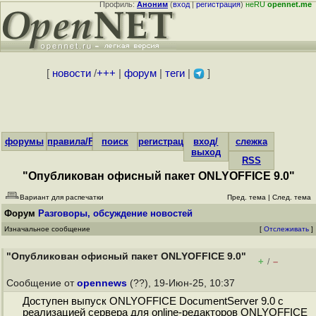
Профиль:
Аноним
(
вход
|
регистрация
)
неRU
opennet.me
[
новости
/
+++
|
форум
|
теги
|
]
форумы
правила/FAQ
поиск
регистрация
вход/
слежка
выход
RSS
"Опубликован офисный пакет ONLYOFFICE 9.0"
Вариант для распечатки
Пред. тема
|
След. тема
Форум
Разговоры, обсуждение новостей
Изначальное сообщение
[
Отслеживать
]
"Опубликован офисный пакет ONLYOFFICE 9.0"
+
–
/
Сообщение от
opennews
(??), 19-Июн-25, 10:37
Доступен выпуск ONLYOFFICE DocumentServer 9.0 с
реализацией сервера для online-редакторов ONLYOFFICE