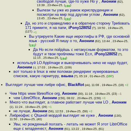
свободой лучше, где-то хуже Но у
,
Аноним
(62),
13:39 , 23-Июн-25, (
)
190
Вылези ты уже из рамок юриспруденции и
посмотри на мир под другим углом
,
Аноним
(62),
13:45 , 23-Июн-25, (
)
192
Да, но это и справедливо и в обратную сторону Требовать
171 примите, я на папи
,
iPony128052
(?), 19:50 , 19-Июн-25,
(127)
+1
Вы утрируете Какие еще иероглифы в РФ, где основной
язык - русский Я пишу о то
,
Аноним
(62), 13:44 , 23-Июн-25,
(
)
191
Да Но если пойдёшь с нетакусным форматом, то это
будут и твои проблемы тоже Есл
,
iPony128052
(?),
11:15 , 25-Июн-25, (
)
194
используй LO AppImage и выкорчевывать ничо не надо будет
,
Аноним
(-), 17:03 , 19-Июн-25, (109)
вот только в linux в нем поломан рендеринг нумерованных
списков, какую гарнитуру
,
ваыва
(?), 05:19 , 01-Июл-25, (
197
)
Выглядит лучше чем либре офис
,
BlackRot
(ok), 11:08 , 19-Июн-25, (19)
+2
Чем https www libreoffice org
,
Аноним
(30), 11:16 , 19-Июн-25, (23)
–1
чем LibreOffice
,
Аноним
(156), 08:02 , 20-Июн-25, (156)
+3
Много что выглядит, а главное работает лучше чем LO
,
Аноним
(1), 11:24 , 19-Июн-25, (26)
+1
не лучше
,
Аноним
(56), 12:53 , 19-Июн-25, (58)
+2
Либреофис с Qtшной мордой выглядит не хуже
,
Аноним
(130),
11:50 , 19-Июн-25, (40)
Увы, но рожденный ползать - летать не может Я этот LibtrOffice
еще с младенчест
,
Аноним
(61), 13:22 , 19-Июн-25, (61)