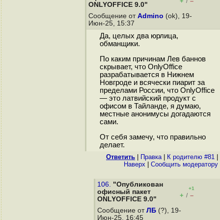
+
–
/
ONLYOFFICE 9.0"
Сообщение от
Admino
(ok), 19-
Июн-25, 15:37
Да, целых два юрлица,
обманщики.
По каким причинам Лев баннов
скрывает, что OnlyOffice
разрабатывается в Нижнем
Новгроде и всячески пиарит за
пределами России, что OnlyOffice
— это латвийский продукт с
офисом в Тайланде, я думаю,
местные анонимусы догадаются
сами.
От себя замечу, что правильно
делает.
Ответить
|
Правка
|
К родителю #81
|
Наверх
|
Cообщить модератору
106.
"Опубликован
+1
офисный пакет
+
–
/
ONLYOFFICE 9.0"
Сообщение от
ЛБ
(?), 19-
Июн-25, 16:45