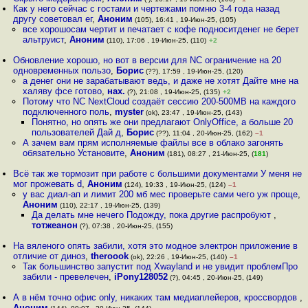
Как у него сейчас с гостами и чертежами помню 3-4 года назад
другу советовал ег
,
Аноним
(105), 16:41 , 19-Июн-25, (105)
все хорошосам чертит и печатает с кофе подноситденег не берет
альтруист
,
Аноним
(110), 17:06 , 19-Июн-25, (110)
+2
Обновление хорошо, но вот в версии для NC ограничение на 20
одновременных пользо
,
Борис
(??), 17:59 , 19-Июн-25, (120)
а денег они не зарабатывают ведь, и даже не хотят Дайте мне на
халяву фсе готово
,
нах.
(?), 21:08 , 19-Июн-25, (135)
+2
Потому что NC NextCloud создаёт сессию 200-500MB на каждого
подключенного поль
,
myster
(ok), 23:47 , 19-Июн-25, (143)
Понятно, но опять же они предлагают OnlyOffice, а больше 20
пользователей Дай д
,
Борис
(??), 11:04 , 20-Июн-25, (162)
–1
А зачем вам прям исполняемые файлы все в облако загонять
обязательно Установите
,
Аноним
(181), 08:27 , 21-Июн-25, (
181
)
Всё так же тормозит при работе с большими документами У меня не
мог прожевать d
,
Аноним
(124), 19:33 , 19-Июн-25, (124)
–1
у вас диал-ап и лимит 200 мб мес проверьте сами чего уж проще
,
Аноним
(110), 22:17 , 19-Июн-25, (139)
Да делать мне нечего Подожду, пока другие распробуют
,
тотжеанон
(?), 07:38 , 20-Июн-25, (155)
На вяленого опять забили, хотя это модное электрон приложение в
отличие от диноз
,
theroook
(ok), 22:26 , 19-Июн-25, (140)
–1
Так большинство запустит под Xwayland и не увидит проблемПро
забили - превелечен
,
iPony128052
(?), 04:45 , 20-Июн-25, (149)
А в нём точно офис only, никаких там медиаплейеров, кроссвордов
,
Аноним