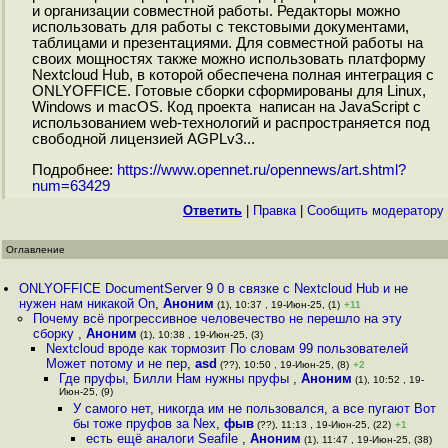
и организации совместной работы. Редакторы можно
использовать для работы с текстовыми документами,
таблицами и презентациями. Для совместной работы на
своих мощностях также можно использовать платформу
Nextcloud Hub, в которой обеспечена полная интеграция с
ONLYOFFICE. Готовые сборки сформированы для Linux,
Windows и macOS. Код проекта написан на JavaScript с
использованием web-технологий и распространяется под
свободной лицензией AGPLv3...
Подробнее:
https://www.opennet.ru/opennews/art.shtml?
num=63429
Ответить
|
Правка
|
Cообщить модератору
Оглавление
ONLYOFFICE DocumentServer 9 0 в связке с Nextcloud Hub и не
нужен нам никакой On
,
Аноним
(1), 10:37 , 19-Июн-25, (1)
+11
Почему всё прогрессивное человечество не перешло на эту
сборку
,
Аноним
(1), 10:38 , 19-Июн-25, (3)
Nextcloud вроде как тормозит По словам 99 пользователей
Может потому и не пер
,
asd
(??), 10:50 , 19-Июн-25, (8)
+2
Где пруфы, Билли Нам нужны пруфы
,
Аноним
(1), 10:52 , 19-
Июн-25, (9)
У самого нет, никогда им не пользовался, а все пугают Вот
бы тоже пруфов за Nex
,
фыв
(??), 11:13 , 19-Июн-25, (22)
+1
есть ещё аналоги Seafile
,
Аноним
(1), 11:47 , 19-Июн-25, (38)