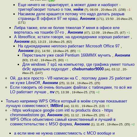
23-Июн-25, (
)
186
Еще ничего не гарантирует, а может даже и наоборот -
триггерГоворит только о том
,
нейм
(?), 08:09 , 20-Июн-25, (158)
–1
Насамом деле крашится потому что надо делать разрыв
страницы В оффисе 97 не краш
,
Аноним
(171), 15:50 , 20-Июн-25,
(171)
Либра также, ели не более тяжелая У меня в офисе еле
вертелась на тошибе 07-го
,
Аноним
(47), 12:09 , 19-Июн-25, (47)
+1
А libreoffice, кстати говоря, на одноядернике хорошо работает
,
Аноним
(62), 13:23 , 19-Июн-25, (62)
На одноядернике неплохо работает Microsoft Office 97
,
Аноним
(21), 14:50 , 19-Июн-25, (85)
+1
Перестаньте уже свой Pentium 166MMX мучить
,
Аноним
(93), 15:42 , 19-Июн-25, (93)
+1
Для windows 7 sp1 на компьютер, где графика умеет только
dx9c идеально подходит
,
cheburnator9000
(ok), 03:12 , 20-
Июн-25, (147)
Ой, да все просто - V8 написан на С , поэтому даже JS работает
не хуже LibreOff
,
Аноним
(25), 11:24 , 19-Июн-25, (25)
Если говорить об очень больших файлах с таблицами, то всё же
LO работает лучше
,
nv
(?), 13:38 , 19-Июн-25, (73)
+2
Только например WPS Office который в моём случае показывает
лучшую совместимост
,
IMBird
(ok), 11:01 , 19-Июн-25, (13)
+5
- https workspace google com intl ru products docs - https
chromewebstore go
,
Аноним
(30), 11:12 , 19-Июн-25, (20)
–2
WPS Office объективно самый качественный и лучший в
совместительстве с MSO форма
,
Аноним
(1), 11:45 , 19-Июн-25, (35)
+2
а если мне не нужна совместимость с МСО вообще и