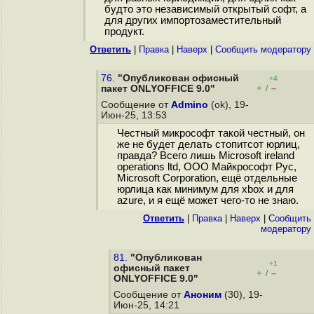
будто это независимый открытый софт, а
для других импортозаместительный
продукт.
Ответить
|
Правка
|
Наверх
|
Cообщить модератору
76.
"Опубликован офисный
+4
+
–
пакет ONLYOFFICE 9.0"
/
Сообщение от
Admino
(ok), 19-
Июн-25, 13:53
Честный микрософт такой честный, он
же не будет делать стопитсот юрлиц,
правда? Всего лишь Microsoft ireland
operations ltd, ООО Майкрософт Рус,
Microsoft Corporation, ещё отдельные
юрлица как минимум для xbox и для
azure, и я ещё может чего-то не знаю.
Ответить
|
Правка
|
Наверх
|
Cообщить
модератору
81.
"Опубликован
+1
офисный пакет
+
–
/
ONLYOFFICE 9.0"
Сообщение от
Аноним
(30), 19-
Июн-25, 14:21