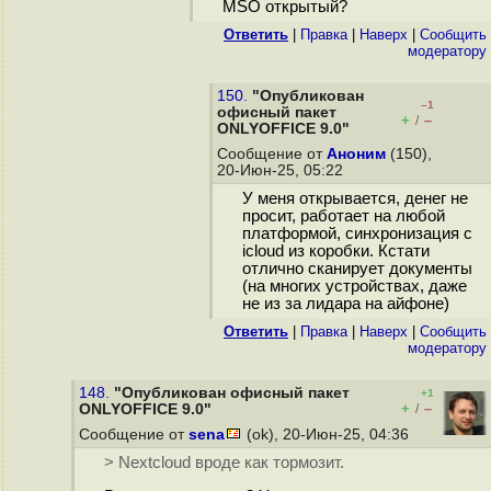
MSO открытый?
Ответить
|
Правка
|
Наверх
|
Cообщить
модератору
150.
"Опубликован
–1
офисный пакет
+
–
/
ONLYOFFICE 9.0"
Сообщение от
Аноним
(150),
20-Июн-25, 05:22
У меня открывается, денег не
просит, работает на любой
платформой, синхронизация с
icloud из коробки. Кстати
отлично сканирует документы
(на многих устройствах, даже
не из за лидара на айфоне)
Ответить
|
Правка
|
Наверх
|
Cообщить
модератору
148.
"Опубликован офисный пакет
+1
+
–
ONLYOFFICE 9.0"
/
Сообщение от
sena
(ok), 20-Июн-25, 04:36
> Nextcloud вроде как тормозит.