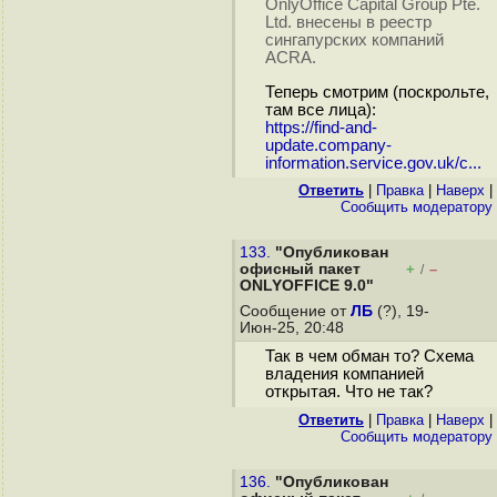
OnlyOffice Capital Group Pte.
Ltd. внесены в реестр
сингапурских компаний
ACRA.
Теперь смотрим (поскрольте,
там все лица):
https://find-and-
update.company-
information.service.gov.uk/c...
Ответить
|
Правка
|
Наверх
|
Cообщить модератору
133.
"Опубликован
офисный пакет
+
–
/
ONLYOFFICE 9.0"
Сообщение от
ЛБ
(?), 19-
Июн-25, 20:48
Так в чем обман то? Схема
владения компанией
открытая. Что не так?
Ответить
|
Правка
|
Наверх
|
Cообщить модератору
136.
"Опубликован