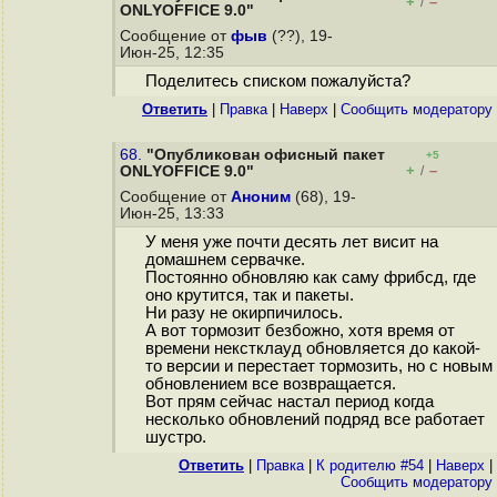
+
–
/
ONLYOFFICE 9.0"
Сообщение от
фыв
(??), 19-
Июн-25, 12:35
Поделитесь списком пожалуйста?
Ответить
|
Правка
|
Наверх
|
Cообщить модератору
68.
"Опубликован офисный пакет
+5
+
–
ONLYOFFICE 9.0"
/
Сообщение от
Аноним
(68), 19-
Июн-25, 13:33
У меня уже почти десять лет висит на
домашнем сервачке.
Постоянно обновляю как саму фрибсд, где
оно крутится, так и пакеты.
Ни разу не окирпичилось.
А вот тормозит безбожно, хотя время от
времени некстклауд обновляется до какой-
то версии и перестает тормозить, но с новым
обновлением все возвращается.
Вот прям сейчас настал период когда
несколько обновлений подряд все работает
шустро.
Ответить
|
Правка
|
К родителю #54
|
Наверх
|
Cообщить модератору