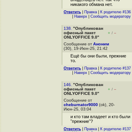
никакого обмана нет.
Ответить
|
Правка
|
К родителю #136
|
Наверх
|
Cообщить модератору
138.
"Опубликован
офисный пакет
+
–
/
ONLYOFFICE 9.0"
Сообщение от
Аноним
(30), 19-Июн-25, 21:42
Ещё бы они были, прежние
то.
Ответить
|
Правка
|
К родителю #137
|
Наверх
|
Cообщить модератору
146.
"Опубликован
офисный пакет
+
–
/
ONLYOFFICE 9.0"
Сообщение от
cheburnator9000
(ok), 20-
Июн-25, 03:04
и кто там владеет и кто были
"прежние"?
Ответить
|
Правка
|
К родителю #137