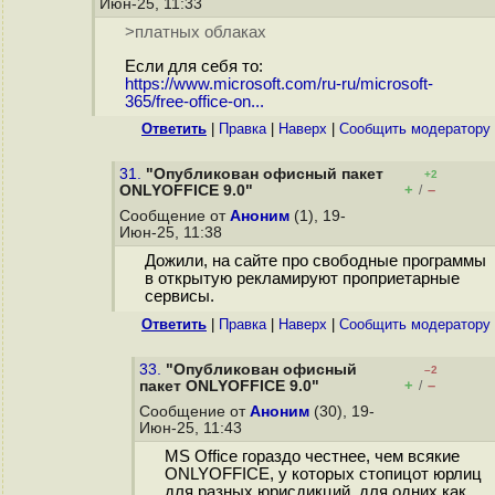
Июн-25, 11:33
>платных облаках
Если для себя то:
https://www.microsoft.com/ru-ru/microsoft-
365/free-office-on...
Ответить
|
Правка
|
Наверх
|
Cообщить модератору
31.
"Опубликован офисный пакет
+2
+
–
ONLYOFFICE 9.0"
/
Сообщение от
Аноним
(1), 19-
Июн-25, 11:38
Дожили, на сайте про свободные программы
в открытую рекламируют проприетарные
сервисы.
Ответить
|
Правка
|
Наверх
|
Cообщить модератору
33.
"Опубликован офисный
–2
+
–
пакет ONLYOFFICE 9.0"
/
Сообщение от
Аноним
(30), 19-
Июн-25, 11:43
MS Office гораздо честнее, чем всякие
ONLYOFFICE, у которых стопицот юрлиц
для разных юрисдикций, для одних как