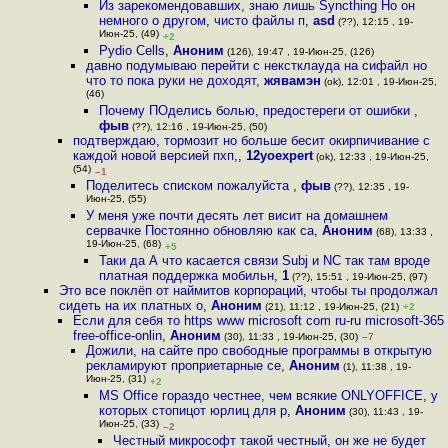
Из зарекомендовавших, знаю лишь Syncthing Но он
немного о другом, чисто файлы п
,
asd
(??), 12:15 , 19-
Июн-25, (49)
+2
Pydio Cells
,
Аноним
(126), 19:47 , 19-Июн-25, (126)
давно подумываю перейти с некстклауда на сифайл но
что то пока руки не доходят
,
жявамэн
(ok), 12:01 , 19-Июн-25,
(46)
Почему ПОделись болью, предостереги от ошибки
,
фыв
(??), 12:16 , 19-Июн-25, (50)
подтверждаю, тормозит но больше бесит окирпичивание с
каждой новой версией пхп,
,
12yoexpert
(ok), 12:33 , 19-Июн-25,
(54)
–1
Поделитесь списком пожалуйста
,
фыв
(??), 12:35 , 19-
Июн-25, (55)
У меня уже почти десять лет висит на домашнем
сервачке Постоянно обновляю как са
,
Аноним
(68), 13:33 ,
19-Июн-25, (68)
+5
Таки да А что касается связи Subj и NC так там вроде
платная поддержка мобильн
,
1
(??), 15:51 , 19-Июн-25, (97)
Это все поклёп от наймитов корпораций, чтобы ты продолжал
сидеть на их платных о
,
Аноним
(21), 11:12 , 19-Июн-25, (21)
+2
Если для себя то https www microsoft com ru-ru microsoft-365
free-office-onlin
,
Аноним
(30), 11:33 , 19-Июн-25, (30)
–7
Дожили, на сайте про свободные программы в открытую
рекламируют проприетарные се
,
Аноним
(1), 11:38 , 19-
Июн-25, (31)
+2
MS Office гораздо честнее, чем всякие ONLYOFFICE, у
которых стопицот юрлиц для р
,
Аноним
(30), 11:43 , 19-
Июн-25, (33)
–2
Честный микрософт такой честный, он же не будет