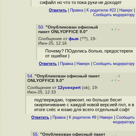
сифайл но что то пока руки не доходят
Ответить
|
Правка
|
К родителю #22
|
Наверх
|
Cообщить модератору
50.
"Опубликован офисный
+
–
/
пакет ONLYOFFICE 9.0"
Сообщение от
фыв
(??), 19-
Июн-25, 12:16
Почему? ПОделись болью, предостереги
от ошибки )
Ответить
|
Правка
|
Наверх
|
Cообщить модератору
54.
"Опубликован офисный пакет
–1
+
–
ONLYOFFICE 9.0"
/
Сообщение от
12yoexpert
(ok), 19-
Июн-25, 12:33
подтверждаю, тормозит. но больше бесит
окирпичивание с каждой новой версией пхп, я в
итоге снёс и юзаю для всего отдельный софт
Ответить
|
Правка
|
К родителю #9
|
Наверх
|
Cообщить
модератору
55.
"Опубликован офисный пакет