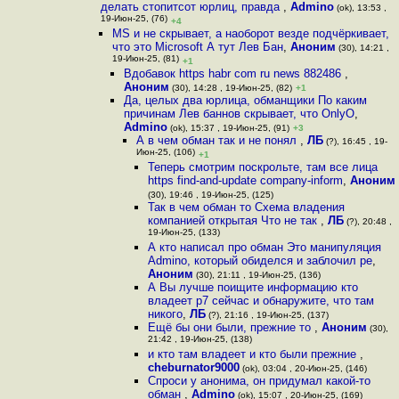
делать стопитсот юрлиц, правда
,
Admino
(ok), 13:53 ,
19-Июн-25, (76)
+4
MS и не скрывает, а наоборот везде подчёркивает,
что это Microsoft А тут Лев Бан
,
Аноним
(30), 14:21 ,
19-Июн-25, (81)
+1
Вдобавок https habr com ru news 882486
,
Аноним
(30), 14:28 , 19-Июн-25, (82)
+1
Да, целых два юрлица, обманщики По каким
причинам Лев баннов скрывает, что OnlyO
,
Admino
(ok), 15:37 , 19-Июн-25, (91)
+3
А в чем обман так и не понял
,
ЛБ
(?), 16:45 , 19-
Июн-25, (106)
+1
Теперь смотрим поскрольте, там все лица
https find-and-update company-inform
,
Аноним
(30), 19:46 , 19-Июн-25, (125)
Так в чем обман то Схема владения
компанией открытая Что не так
,
ЛБ
(?), 20:48 ,
19-Июн-25, (133)
А кто написал про обман Это манипуляция
Admino, который обиделся и заблочил ре
,
Аноним
(30), 21:11 , 19-Июн-25, (136)
А Вы лучше поищите информацию кто
владеет р7 сейчас и обнаружите, что там
никого
,
ЛБ
(?), 21:16 , 19-Июн-25, (137)
Ещё бы они были, прежние то
,
Аноним
(30),
21:42 , 19-Июн-25, (138)
и кто там владеет и кто были прежние
,
cheburnator9000
(ok), 03:04 , 20-Июн-25, (146)
Спроси у анонима, он придумал какой-то
обман
,
Admino
(ok), 15:07 , 20-Июн-25, (169)