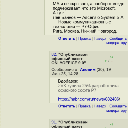
MS и не скрывает, а наоборот везде
подчёркивает, что это Microsoft.
А тут:
Лев Баннов — Ascensio System SIA
— Новые коммуникационные
технологии — Р7-Офис.
Рига, Москва, Нижний Новгород.
Ответить
|
Правка
|
Наверх
|
Cообщить
модератору
82.
"Опубликован
+1
офисный пакет
+
–
/
ONLYOFFICE 9.0"
Сообщение от
Аноним
(30), 19-
Июн-25, 14:28
Вдобавок:
>VK купила 25% разработчика
офисного софта P7
https://habr.com/ru/news/882486
/
Ответить
|
Правка
|
Наверх
|
Cообщить
модератору
91.
"Опубликован
+3
офисный пакет