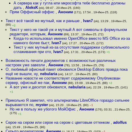
А сервера как у гугла или мкрософта тебе бесплатно должны
дать
,
AleksK
(ok), 08:47 , 20-Июн-25, (160)
Прям Оффисный оффис
,
Аноним
(171), 17:54 , 19-Июн-25, (118)
Текст всё такой же мутный, как и раньше
,
Ivan7
(ok), 13:29 , 19-Июн-25,
(66)
+2
Текст у него не такой уж и мутный А вот символы в формульном
редакторе, которым
,
Аноним
(69), 13:37 , 19-Июн-25, (72)
Когда-то использовал именно OpenOffice вместо MS Office из-за
намного более быст
,
Ivan7
(ok), 17:27 , 20-Июн-25, (172)
Текст у них мутный из-за отсутствия поддержки субпиксельного
сглаживания при ото
,
Ivan7
(ok), 17:31 , 20-Июн-25, (173)
+1
Возможность печати документов с возможностью различных
настроек уже завезли
,
Аноним
(78), 13:56 , 19-Июн-25, (78)
О, любимый офисный пакет обновился Desktop Editors правда пока
ещё не вышли, ну
,
nebularia
(ok), 14:17 , 19-Июн-25, (80)
Название новости не соответствует содержимому Опубликован
сервер, офисный же пак
,
Аноним
(88), 15:09 , 19-Июн-25, (88)
+2
А вот уже и десктоп обновился
,
nebularia
(ok), 22:29 , 19-Июн-25, (141)
+1
Прикольно Я заметил, что альтернативы LibreOffice гораздо сильнее
вырываются по
,
myster
(ok), 15:20 , 19-Июн-25, (90)
–1
Но не в пользу же убогого МойОфис
,
Аноним
(176), 03:31 , 21-Июн-25,
(175)
+1
Серое на сером или серое на сером с цветовым оттенком
,
adolfus
(ok), 15:49 , 19-Июн-25, (96)
Скрыто модератором
,
Аноним
(-), 16:17 , 19-Июн-25, (103)
–1