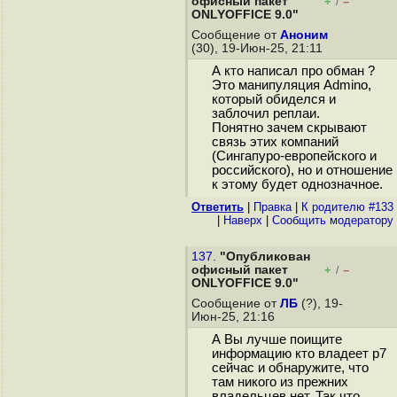
офисный пакет
+
–
/
ONLYOFFICE 9.0"
Сообщение от
Аноним
(30), 19-Июн-25, 21:11
А кто написал про обман ?
Это манипуляция Admino,
который обиделся и
заблочил реплаи.
Понятно зачем скрывают
связь этих компаний
(Сингапуро-европейского и
российского), но и отношение
к этому будет однозначное.
Ответить
|
Правка
|
К родителю #133
|
Наверх
|
Cообщить модератору
137.
"Опубликован
офисный пакет
+
–
/
ONLYOFFICE 9.0"
Сообщение от
ЛБ
(?), 19-
Июн-25, 21:16
А Вы лучше поищите
информацию кто владеет р7
сейчас и обнаружите, что
там никого из прежних
владельцев нет. Так что