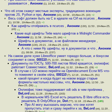
развивается
,
Аноним
(1), 10:43 , 19-Июн-25, (5)
Что об этом скажут местные эксперты, традиционно воюющие
против JS, Python и про
,
Аноним
(10), 10:56 , 19-Июн-25, (10)
+2
Весь софт должен быть на C в идеале на СИ на ncurces
,
Аноним
(1), 10:58 , 19-Июн-25, (12)
+3
Как шрифты отображать в ncurces
,
Аноним
(130), 11:53 , 19-Июн-25,
(43)
+1
Какие ещё шрифты Тебе мало шрифтов в Midnight Commander
,
Аноним
(1), 11:58 , 19-Июн-25, (44)
+4
Шрифты в документах, а не файловом менеджере
,
Аноним
(130), 20:21 , 19-Июн-25, (131)
А что с ними Ну шрифты, ну в документах и что
,
Аноним
(1), 08:09 , 20-Июн-25, (157)
На самом деле хуже Libreoffice умеет гораздо больше, и бонусом
сохраняет в свои
,
000110
(?), 11:03 , 19-Июн-25, (16)
+4
Документы по ГОСТу, 500-700 листов Word крашится, онлиофис
работает Совместимос
,
BeLord
(ok), 11:32 , 19-Июн-25, (29)
+8
В случае с LO можно перейти на Opendocument Если MS что-
то поменяет в своём обла
,
000110
(?), 12:16 , 19-Июн-25, (51)
какой процент и когда будет на новом ворде старые
форматы настолько массовы, что
,
Аноним
(56), 12:50 , 19-
Июн-25, (56)
+1
Онлиофис тоже поддерживает odt ods в чем проблема
,
BeLord
(ok), 11:26 , 20-Июн-25, (163)
В нормальном MS Excel есть решатель В libre office есть
решатель В OnlyOffice ре
,
Dot
(??), 11:18 , 22-Июн-25, (
185
)
Про АI могу высказать версию, что они хотят
пропустить этап и сразу перейти к за
,
BeLord
(ok), 11:20 ,