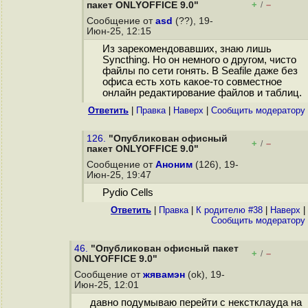
+
–
пакет ONLYOFFICE 9.0"
/
Сообщение от
asd
(??), 19-
Июн-25, 12:15
Из зарекомендовавших, знаю лишь
Syncthing. Но он немного о другом, чисто
файлы по сети гонять. В Seafile даже без
офиса есть хоть какое-то совместное
онлайн редактирование файлов и таблиц.
Ответить
|
Правка
|
Наверх
|
Cообщить модератору
126.
"Опубликован офисный
+
–
/
пакет ONLYOFFICE 9.0"
Сообщение от
Аноним
(126), 19-
Июн-25, 19:47
Pydio Cells
Ответить
|
Правка
|
К родителю #38
|
Наверх
|
Cообщить модератору
46.
"Опубликован офисный пакет
+
–
/
ONLYOFFICE 9.0"
Сообщение от
жявамэн
(ok), 19-
Июн-25, 12:01
давно подумываю перейти с некстклауда на