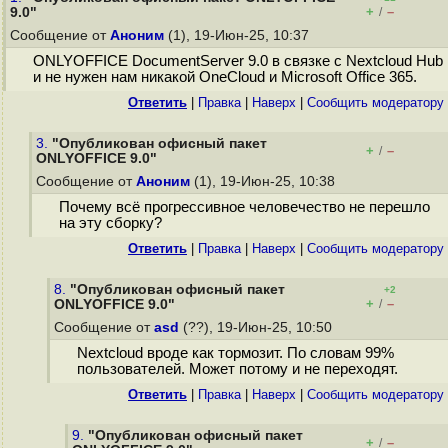
+
–
9.0"
/
Сообщение от
Аноним
(1), 19-Июн-25, 10:37
ONLYOFFICE DocumentServer 9.0 в связке с Nextcloud Hub
и не нужен нам никакой OneCloud и Microsoft Office 365.
Ответить
|
Правка
|
Наверх
|
Cообщить модератору
3.
"Опубликован офисный пакет
+
–
/
ONLYOFFICE 9.0"
Сообщение от
Аноним
(1), 19-Июн-25, 10:38
Почему всё прогрессивное человечество не перешло
на эту сборку?
Ответить
|
Правка
|
Наверх
|
Cообщить модератору
8.
"Опубликован офисный пакет
+2
+
–
ONLYOFFICE 9.0"
/
Сообщение от
asd
(??), 19-Июн-25, 10:50
Nextcloud вроде как тормозит. По словам 99%
пользователей. Может потому и не переходят.
Ответить
|
Правка
|
Наверх
|
Cообщить модератору
9.
"Опубликован офисный пакет
+
–
/