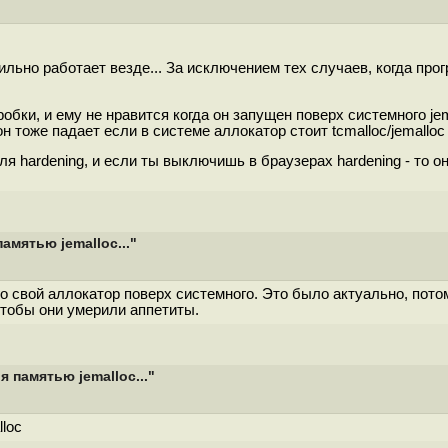
но работает везде... За исключением тех случаев, когда програ
оробки, и ему не нравится когда он запущен поверх системного jem
он тоже падает если в системе аллокатор стоит tcmalloc/jemalloc
 hardening, и если ты выключишь в браузерах hardening - то о
мятью jemalloc..."
го свой аллокатор поверх системного. Это было актуально, потом
чтобы они умерили аппетиты.
 памятью jemalloc..."
loc