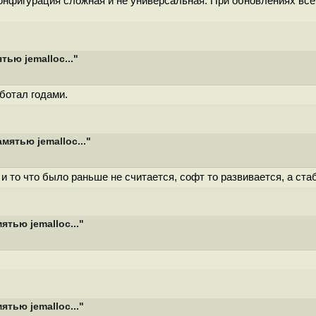
онфигурация сложная и не универсальная. При обновлениях всё
ью jemalloc..."
аботал годами.
ятью jemalloc..."
 и то что было раньше не считается, софт то развивается, а ста
тью jemalloc..."
тью jemalloc..."