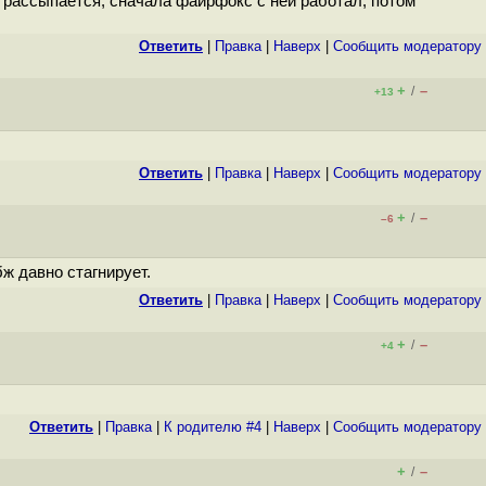
 рассыпается, сначала файрфокс с ней работал, потом
Ответить
|
Правка
|
Наверх
|
Cообщить модератору
+
–
/
+13
Ответить
|
Правка
|
Наверх
|
Cообщить модератору
+
–
/
–6
бж давно стагнирует.
Ответить
|
Правка
|
Наверх
|
Cообщить модератору
+
–
/
+4
Ответить
|
Правка
|
К родителю #4
|
Наверх
|
Cообщить модератору
+
–
/