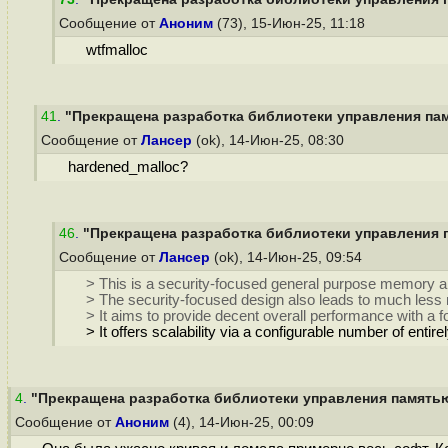
Сообщение от
Аноним
(73), 15-Июн-25, 11:18
wtfmalloc
41
.
"Прекращена разработка библиотеки управления памя
Сообщение от
Лансер
(ok), 14-Июн-25, 08:30
hardened_malloc?
46
.
"Прекращена разработка библиотеки управления па
Сообщение от
Лансер
(ok), 14-Июн-25, 09:54
> This is a security-focused general purpose memory allo
> The security-focused design also leads to much less
> It aims to provide decent overall performance with 
> It offers scalability via a configurable number of entir
4
.
"Прекращена разработка библиотеки управления памятью 
Сообщение от
Аноним
(4), 14-Июн-25, 00:09