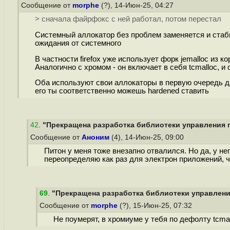
Сообщение от
morphe
(?), 14-Июн-25, 04:27
> сначала файрфокс с ней работал, потом перестал
Системный аллокатор без проблем заменяется и стабиль
ожидания от системного
В частности firefox уже использует форк jemalloc из к
Аналогично с хромом - он включает в себя tcmalloc, и 
Оба используют свои аллокаторы в первую очередь для
его ты соответственно можешь hardened ставить
42
.
"Прекращена разработка библиотеки управления па
Сообщение от
Аноним
(4), 14-Июн-25, 09:00
Питон у меня тоже внезапно отвалился. Но да, у не
переопределяю как раз для электрон приложений, 
69
.
"Прекращена разработка библиотеки управления
Сообщение от
morphe
(?), 15-Июн-25, 07:32
Не поумерят, в хромиуме у тебя по дефолту tcmal