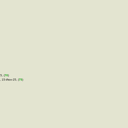
5, (
70
)
 , 15-Июн-25, (
75
)