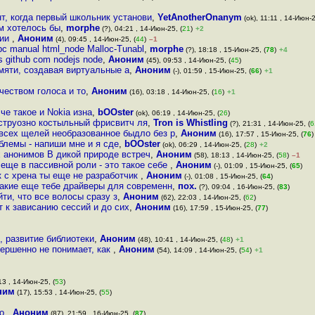
нт, когда первый школьник установи
,
YetAnotherOnanym
(ok), 11:11 , 14-Июн-2
ем хотелось бы
,
morphe
(?), 04:21 , 14-Июн-25, (
21
)
+2
ции
,
Аноним
(4), 09:45 , 14-Июн-25, (
44
)
–1
ibc manual html_node Malloc-Tunabl
,
morphe
(?), 18:18 , 15-Июн-25, (
78
)
+4
 github com nodejs node
,
Аноним
(45), 09:53 , 14-Июн-25, (
45
)
яти, создавая виртуальные а
,
Аноним
(-), 01:59 , 15-Июн-25, (
66
)
+1
чеством голоса и то
,
Аноним
(16), 03:18 , 14-Июн-25, (
16
)
+1
че такое и Nokia изна
,
bOOster
(ok), 06:19 , 14-Июн-25, (
26
)
нструозно костыльный фрисвитч ля
,
Tron is Whistling
(?), 21:31 , 14-Июн-25, (
6
 всех щелей необразованное быдло без р
,
Аноним
(16), 17:57 , 15-Июн-25, (
76
)
блемы - напиши мне и я сде
,
bOOster
(ok), 06:29 , 14-Июн-25, (
28
)
+2
 анонимов В дикой природе встреч
,
Аноним
(58), 18:13 , 14-Июн-25, (
58
)
–1
еще в пассивной роли - это такое себе
,
Аноним
(-), 01:09 , 15-Июн-25, (
65
)
 с хрена ты еще не разработчик
,
Аноним
(-), 01:08 , 15-Июн-25, (
64
)
 Какие еще тебе драйверы для современн
,
пох.
(?), 09:04 , 16-Июн-25, (
83
)
ти, что все волосы сразу з
,
Аноним
(62), 22:03 , 14-Июн-25, (
62
)
т к зависанию сессий и до сих
,
Аноним
(16), 17:59 , 15-Июн-25, (
77
)
 развитие библиотеки
,
Аноним
(48), 10:41 , 14-Июн-25, (
48
)
+1
вершенно не понимает, как
,
Аноним
(54), 14:09 , 14-Июн-25, (
54
)
+1
13 , 14-Июн-25, (
53
)
ним
(17), 15:53 , 14-Июн-25, (
55
)
но
,
Аноним
(87), 21:59 , 16-Июн-25, (
87
)