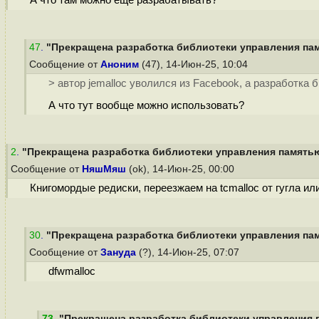
А что там можно ещё разрабатывать?
47
.
"Прекращена разработка библиотеки управления памя
Сообщение от
Аноним
(47), 14-Июн-25, 10:04
> автор jemalloc уволился из Facebook, а разработк
А что тут вообще можно использовать?
2
.
"Прекращена разработка библиотеки управления памятью 
Сообщение от
НяшМяш
(ok), 14-Июн-25, 00:00
Книгомордые редиски, переезжаем на tcmalloc от гугла или
30
.
"Прекращена разработка библиотеки управления памя
Сообщение от
Зануда
(?), 14-Июн-25, 07:07
dfwmalloc
73
.
"Прекращена разработка библиотеки управления па