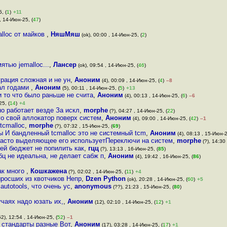
, (
1
)
+11
, 14-Июн-25, (
47
)
alloc от майков
,
НяшМяш
(ok), 00:00 , 14-Июн-25, (
2
)
тью jemalloc...
,
Лансер
(ok), 09:54 , 14-Июн-25, (
46
)
рация сложная и не ун
,
Аноним
(4), 00:09 , 14-Июн-25, (
4
)
–8
тал годами
,
Аноним
(5), 00:11 , 14-Июн-25, (
5
)
+13
и то что было раньше не счита
,
Аноним
(4), 00:13 , 14-Июн-25, (
6
)
–6
25, (
14
)
+4
о работает везде За искл
,
morphe
(?), 04:27 , 14-Июн-25, (
22
)
го свой аллокатор поверх систем
,
Аноним
(4), 09:00 , 14-Июн-25, (
42
)
–1
tcmalloc
,
morphe
(?), 07:32 , 15-Июн-25, (
69
)
ы И бандленный tcmalloc это не системный tcm
,
Аноним
(4), 08:13 , 15-Июн-2
 часто выделяющее его используетПереключи на систем
,
morphe
(?), 14:30
ней бюджет не попилить как
,
гцц
(?), 13:13 , 16-Июн-25, (
85
)
бц не идеальна, не делает сабж п
,
Аноним
(4), 19:42 , 16-Июн-25, (
86
)
ак много
,
Кошкажена
(?), 02:02 , 14-Июн-25, (
11
)
+4
росших из квотчиков Непр
,
Dzen Python
(ok), 20:28 , 14-Июн-25, (
60
)
+5
autotools, что очень ус
,
anonymous
(??), 21:23 , 15-Июн-25, (
80
)
чаях надо юзать их,
,
Аноним
(12), 02:10 , 14-Июн-25, (
12
)
+1
2), 12:54 , 14-Июн-25, (
52
)
–1
и стандарты разные Вот
,
Аноним
(17), 03:28 , 14-Июн-25, (
17
)
+1