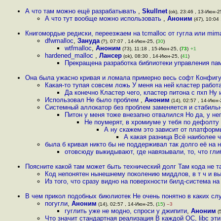
А что там можно ещё разрабатывать
,
Skullnet
(ok), 23:46 , 13-Июн-25
А что тут вообще можно использовать
,
Аноним
(47), 10:04 
Книгомордые редиски, переезжаем на tcmalloc от гугла или mim
dfwmalloc
,
Зануда
(?), 07:07 , 14-Июн-25, (
30
)
wtfmalloc
,
Аноним
(73), 11:18 , 15-Июн-25, (
73
)
+1
hardened_malloc
,
Лансер
(ok), 08:30 , 14-Июн-25, (
41
)
Прекращена разработка библиотеки управления памя
Она была ужасно кривая и ломала примерно весь софт Конфигу
Какая-то тупая совсем ложь У меня на ней кластер рабо
Да конечно Кластер чего, кластер питона с пхп Ну 
Использовал Не было проблем
,
Аноним
(14), 02:57 , 14-Июн-
Системный аллокатор без проблем заменяется и стабильн
Питон у меня тоже внезапно отвалился Но да, у не
Не поумерят, в хромиуме у тебя по дефолту 
А ну скажем это зависит от платформ
А какая разница Всё наиболее
была б кривая никто бы не поддерживал так долго её на 
отовсюду выкидывают, где навязывали, то, что гли
Поясните какой там может быть технический долг Там кода не т
Код непонятен нынешнему поколению миддлов, в т ч и вы
Из того, что сразу видно на поверхности билд-система на 
В чем прикол подобных биюлиотек Не очень понятно в каких слу
погугли
,
Аноним
(14), 02:57 , 14-Июн-25, (
15
)
–3
гуглить уже не модно, спроси у джипити
,
Аноним
(5
Что значит стандартная реализация В каждой ОС, libc эт