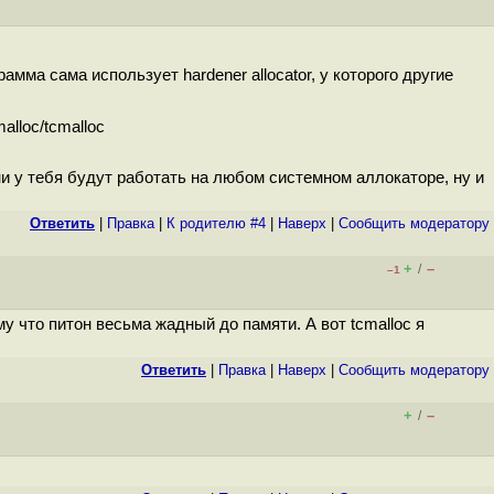
мма сама использует hardener allocator, у которого другие
alloc/tcmalloc
ни у тебя будут работать на любом системном аллокаторе, ну и
Ответить
|
Правка
|
К родителю #4
|
Наверх
|
Cообщить модератору
+
–
/
–1
у что питон весьма жадный до памяти. А вот tcmalloc я
Ответить
|
Правка
|
Наверх
|
Cообщить модератору
+
–
/