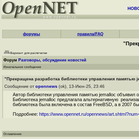
НОВ
форумы
правила/FAQ
"Прек
Вариант для распечатки
Форум
Разговоры, обсуждение новостей
Изначальное сообщение
"Прекращена разработка библиотеки управления памятью je
Сообщение от
opennews
(ok), 13-Июн-25, 23:46
Автор библиотеки управления памятью jemalloc объявил о
Библиотека jemalloc предлагала альтернативную реализа
библиотека была включена в состав FreeBSD, а в 2007 был
Подробнее:
https://www.opennet.ru/opennews/art.shtml?nu
Оглавление