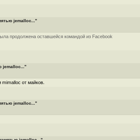
тью jemalloc..."
а была продолжена оставшейся командой из Facebook
jemalloc..."
 mimalloc от майков.
тью jemalloc..."
мятью jemalloc..."