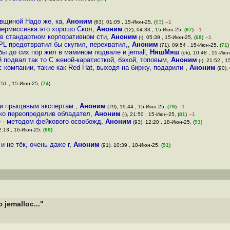
вщиной Надо же, ка
,
Аноним
(63), 01:05 , 15-Июн-25, (
63
)
–1
пермиссивка это хорошо Скол
,
Аноним
(12), 04:33 , 15-Июн-25, (
67
)
–1
 в стандартном корпоративном сти
,
Аноним
(-), 05:39 , 15-Июн-25, (
68
)
–1
PL предотвратил бы скупил, перехватил,
,
Аноним
(71), 09:54 , 15-Июн-25, (
71
)
бы до сих пор жил в мамином подвале и jemall
,
НяшМяш
(ok), 10:48 , 15-Июн
 подвал так то С женой-каратисткой, бэхой, топовым
,
Аноним
(-), 21:52 , 1
с-компании, такие как Red Hat, выходя на биржу, подарили
,
Аноним
(90),
:51 , 15-Июн-25, (
74
)
зти прыщавым экспертам
,
Аноним
(79), 19:44 , 15-Июн-25, (
79
)
–1
зко переопределив обладател
,
Аноним
(-), 21:50 , 15-Июн-25, (
81
)
–1
ee - методом фейкового освобожд
,
Аноним
(93), 12:20 , 18-Июн-25, (
93
)
2:13 , 16-Июн-25, (
88
)
 не тёк, очень даже г
,
Аноним
(91), 10:39 , 18-Июн-25, (
91
)
jemalloc..."