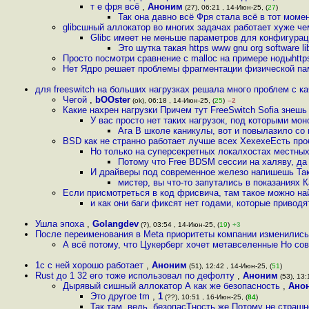
т е фря всё
,
Аноним
(27), 06:21 , 14-Июн-25, (
27
)
Так она давно всё Фря стала всё в тот моме
glibcшный аллокатор во многих задачах работает хуже ч
Glibc имеет не меньше параметров для конфигура
Это шутка такая https www gnu org software l
Просто посмотри сравнение с malloc на примере нодыhttps
Нет Ядро решает проблемы фрагментации физической пам
для freeswitch на больших нагрузках решала много проблем с ка
Чегой
,
bOOster
(ok), 06:18 , 14-Июн-25, (
25
)
–2
Какие нахрен нагрузки Причем тут FreeSwitch Sofia знешь 
У вас просто нет таких нагрузок, под которыми мо
Ага В школе каникулы, вот и повылазило со
BSD как не странно работает лучше всех ХехехеЕсть про
Но только на суперсекретных локалхостах местных
Потому что Free BDSM сессии на халяву, да 
И драйверы под современное железо напишешь Так
мистер, вы что-то запутались в показаниях
Если присмотреться в код фрисвича, там такое можно най
и как они баги фиксят нет годами, которые приводя
Ушла эпоха
,
Golangdev
(?), 03:54 , 14-Июн-25, (
19
)
+3
После переименования в Meta приоритеты компании изменились,
А всё потому, что Цукерберг хочет метавселенные Но со
1с с ней хорошо работает
,
Аноним
(51), 12:42 , 14-Июн-25, (
51
)
Rust до 1 32 его тоже использовал по дефолту
,
Аноним
(53), 13:
Дырявый сишный аллокатор А как же безопасность
,
Ано
Это другое tm
,
1
(??), 10:51 , 16-Июн-25, (
84
)
Так там, ведь, безопасТность же Потому не страш