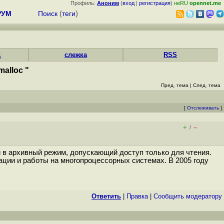
Профиль:
Аноним
(
вход
|
регистрация
)
неRU
opennet.me
РУМ
Поиск
(
теги
)
д
слежка
RSS
alloc "
Пред. тема
|
След. тема
[
Отслеживать
]
+
–
/
й в архивный режим, допускающий доступ только для чтения.
ции и работы на многопроцессорных системах. В 2005 году
Ответить
|
Правка
|
Cообщить модератору