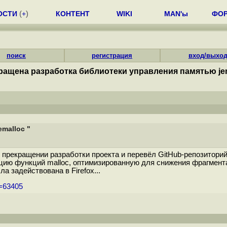
ОСТИ
(
+
)
КОНТЕНТ
WIKI
MAN'ы
ФО
поиск
регистрация
вход/выхо
ращена разработка библиотеки управления памятью jem
malloc "
 прекращении разработки проекта и перевёл GitHub-репозитори
цию функций malloc, оптимизированную для снижения фрагмента
а задействована в Firefox...
m=63405