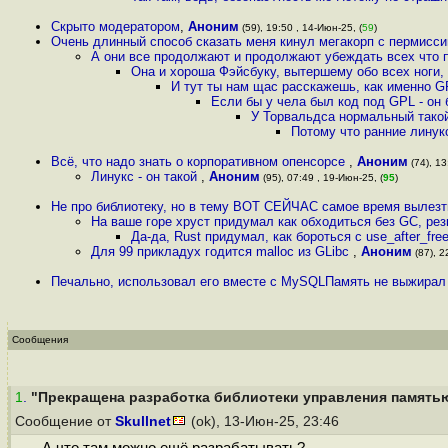
Скрыто модератором
,
Аноним
(59), 19:50 , 14-Июн-25, (
59
)
Очень длинный способ сказать меня кинул мегакорп с пермисси
А они все продолжают и продолжают убеждать всех что 
Она и хороша Фэйсбуку, вытершему обо всех ноги,
И тут ты нам щас расскажешь, как именно G
Если бы у чела был код под GPL - он 
У Торвальдса нормальный такой
Потому что ранние линук
Всё, что надо знать о корпоративном опенсорсе
,
Аноним
(74), 13
Линукс - он такой
,
Аноним
(95), 07:49 , 19-Июн-25, (
95
)
Не про библиотеку, но в тему ВОТ СЕЙЧАС самое время выле
На ваше горе хруст придумал как обходиться без GC, ре
Да-да, Rust придумал, как бороться с use_after_fr
Для 99 прикладух годится malloc из GLibc
,
Аноним
(87), 2
Печально, использовал его вместе с MySQLПамять не выжирал и
Сообщения
1
.
"Прекращена разработка библиотеки управления памятью 
Сообщение от
Skullnet
(ok), 13-Июн-25, 23:46