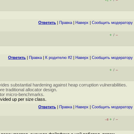
/
+1
Ответить
|
Правка
|
Наверх
|
Cообщить модератору
+
–
/
Ответить
|
Правка
|
К родителю #2
|
Наверх
|
Cообщить модератору
+
–
/
ides substantial hardening against heap corruption vulnerabilities.
traditional allocator design.
ator micro-benchmarks.
divided up per size class.
Ответить
|
Правка
|
Наверх
|
Cообщить модератору
+
–
/
–8