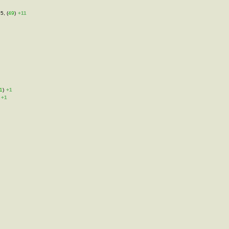
5, (
49
)
+11
1
)
+1
+1