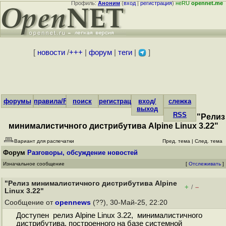
Профиль:
Аноним
(
вход
|
регистрация
)
неRU
opennet.me
[
новости
/
+++
|
форум
|
теги
|
]
форумы
правила/FAQ
поиск
регистрация
вход/
слежка
выход
RSS
"Релиз
минималистичного дистрибутива Alpine Linux 3.22"
Вариант для распечатки
Пред. тема
|
След. тема
Форум
Разговоры, обсуждение новостей
Изначальное сообщение
[
Отслеживать
]
"Релиз минималистичного дистрибутива Alpine
+
–
/
Linux 3.22"
Сообщение от
opennews
(??), 30-Май-25, 22:20
Доступен релиз Alpine Linux 3.22, минималистичного
дистрибутива, построенного на базе системной