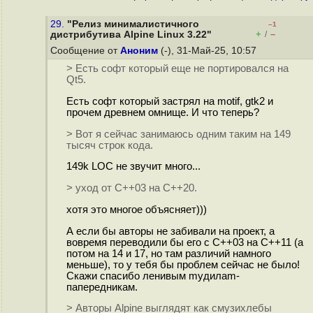
29.
"Релиз минималистичного
–1
+
–
дистрибутива Alpine Linux 3.22"
/
Сообщение от
Аноним
(-), 31-Май-25, 10:57
> Есть софт который еще не портировался на
Qt5.
Есть софт который застрял на motif, gtk2 и
прочем древнем омнище. И что теперь?
> Вот я сейчас занимаюсь одним таким на 149
тысяч строк кода.
149k LOC не звучит много...
> уход от C++03 на C++20.
хотя это многое объясняет)))
А если бы авторы не забивали на проект, а
вовремя переводили бы его с C++03 на C++11 (а
потом на 14 и 17, но там различий намного
меньше), то у тебя бы проблем сейчас не было!
Скажи спасибо ленивым myдилаm-
папередникам.
> Авторы Alpine выглядят как смузихлебы