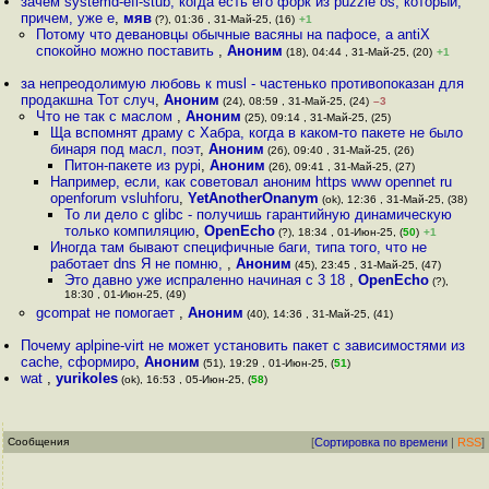
зачем systemd-efi-stub, когда есть его форк из puzzle os, который,
причем, уже е
,
мяв
(?), 01:36 , 31-Май-25, (16)
+1
Потому что девановцы обычные васяны на пафосе, а antiX
спокойно можно поставить
,
Аноним
(18), 04:44 , 31-Май-25, (20)
+1
за непреодолимую любовь к musl - частенько противопоказан для
продакшна Тот случ
,
Аноним
(24), 08:59 , 31-Май-25, (24)
–3
Что не так с маслом
,
Аноним
(25), 09:14 , 31-Май-25, (25)
Ща вспомнят драму с Хабра, когда в каком-то пакете не было
бинаря под масл, поэт
,
Аноним
(26), 09:40 , 31-Май-25, (26)
Питон-пакете из pypi
,
Аноним
(26), 09:41 , 31-Май-25, (27)
Например, если, как советовал аноним https www opennet ru
openforum vsluhforu
,
YetAnotherOnanym
(ok), 12:36 , 31-Май-25, (38)
То ли дело с glibc - получишь гарантийную динамическую
только компиляцию
,
OpenEcho
(?), 18:34 , 01-Июн-25, (
50
)
+1
Иногда там бывают специфичные баги, типа того, что не
работает dns Я не помню,
,
Аноним
(45), 23:45 , 31-Май-25, (47)
Это давно уже испраленно начиная с 3 18
,
OpenEcho
(?),
18:30 , 01-Июн-25, (49)
gcompat не помогает
,
Аноним
(40), 14:36 , 31-Май-25, (41)
Почему aplpine-virt не может установить пакет с зависимостями из
cache, сформиро
,
Аноним
(51), 19:29 , 01-Июн-25, (
51
)
wat
,
yurikoles
(ok), 16:53 , 05-Июн-25, (
58
)
Сообщения
[
Сортировка по времени
|
RSS
]