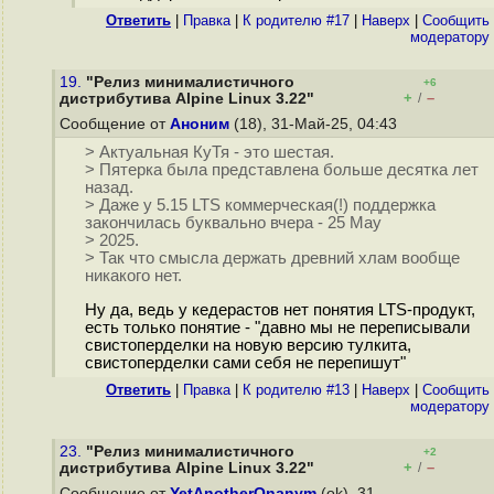
Ответить
|
Правка
|
К родителю #17
|
Наверх
|
Cообщить
модератору
19.
"Релиз минималистичного
+6
+
–
дистрибутива Alpine Linux 3.22"
/
Сообщение от
Аноним
(18), 31-Май-25, 04:43
> Актуальная КуТя - это шестая.
> Пятерка была представлена больше десятка лет
назад.
> Даже у 5.15 LTS коммерческая(!) поддержка
закончилась буквально вчера - 25 May
> 2025.
> Так что смысла держать древний хлам вообще
никакого нет.
Ну да, ведь у кедерастов нет понятия LTS-продукт,
есть только понятие - "давно мы не переписывали
свистоперделки на новую версию тулкита,
свистоперделки сами себя не перепишут"
Ответить
|
Правка
|
К родителю #13
|
Наверх
|
Cообщить
модератору
23.
"Релиз минималистичного
+2
+
–
дистрибутива Alpine Linux 3.22"
/
Сообщение от
YetAnotherOnanym
(ok), 31-