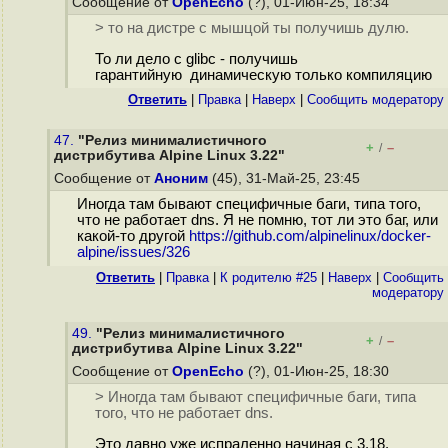
Сообщение от
OpenEcho
(?), 01-Июн-25, 18:34
> то на дистре с мышцой ты получишь дулю.
То ли дело с glibc - получишь
гарантийную динамическую только компиляцию
Ответить
|
Правка
|
Наверх
|
Cообщить модератору
47.
"Релиз минималистичного
+
–
/
дистрибутива Alpine Linux 3.22"
Сообщение от
Аноним
(45), 31-Май-25, 23:45
Иногда там бывают специфичные баги, типа того,
что не работает dns. Я не помню, тот ли это баг, или
какой-то другой
https://github.com/alpinelinux/docker-
alpine/issues/326
Ответить
|
Правка
|
К родителю #25
|
Наверх
|
Cообщить
модератору
49.
"Релиз минималистичного
+
–
/
дистрибутива Alpine Linux 3.22"
Сообщение от
OpenEcho
(?), 01-Июн-25, 18:30
> Иногда там бывают специфичные баги, типа
того, что не работает dns.
Это давно уже испраленно начиная с 3.18.