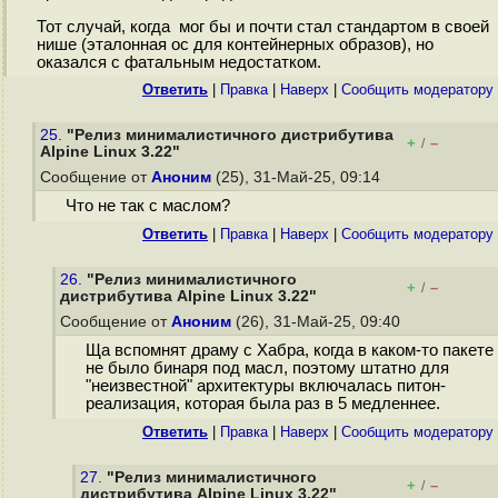
Тот случай, когда мог бы и почти стал стандартом в своей
нише (эталонная ос для контейнерных образов), но
оказался с фатальным недостатком.
Ответить
|
Правка
|
Наверх
|
Cообщить модератору
25.
"Релиз минималистичного дистрибутива
+
–
/
Alpine Linux 3.22"
Сообщение от
Аноним
(25), 31-Май-25, 09:14
Что не так с маслом?
Ответить
|
Правка
|
Наверх
|
Cообщить модератору
26.
"Релиз минималистичного
+
–
/
дистрибутива Alpine Linux 3.22"
Сообщение от
Аноним
(26), 31-Май-25, 09:40
Ща вспомнят драму с Хабра, когда в каком-то пакете
не было бинаря под масл, поэтому штатно для
"неизвестной" архитектуры включалась питон-
реализация, которая была раз в 5 медленнее.
Ответить
|
Правка
|
Наверх
|
Cообщить модератору
27.
"Релиз минималистичного
+
–
/
дистрибутива Alpine Linux 3.22"