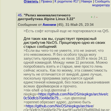
Ответить
|
Правка
|
К родителю #17
|
Наверх
|
Cообщить
модератору
45.
"Релиз минималистичного
+
–
/
дистрибутива Alpine Linux 3.22"
Сообщение от
Аноним
(45), 31-Май-25, 23:34
>Есть софт который еще не портировался на Qt5.
Для таких как вы, существует прекрасный
дистрибутив NixOS. Процитирую одно из своих
старых сообщений:
>Если вы чего-то не умеете, это не значит, что
это невозможно. Я без особого труда могу
запустить программу, из nixos 18.09 в nixos 24.11
одной командой. Между ними 11 релизов. Можно
попробовать взять и старше, мне просто лень
сейчас искать. Как по моему, эта совместимость
ничуть не отличается от виндой, даже лучше,
поскольку программа запускается одной
единстенной командой, без поиска и выкачивания
всяких фреймворков и прочего.
>nix-shell -p lxqt.qterminal -I
nixpkgs=
https://github.com/NixOS/nixpkgs/archive/c
0c50dfcb70d48e5b79...
--run qterminal
>opennet обрезает адрес, должно быть
>
https://github.com/NixOS/nixpkgs/archive
/
c0c50dfcb70d48e5b79c4ae9f1aa9d339af860b4.tar.gz