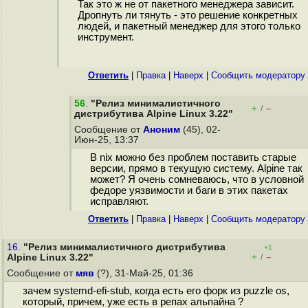
Так это ж не от пакетного менеджера зависит.
Дропнуть ли тянуть - это решение конкретных
людей, и пакетный менеджер для этого только
инструмент.
Ответить
|
Правка
|
Наверх
|
Cообщить модератору
56
.
"Релиз минималистичного
+
–
/
дистрибутива Alpine Linux 3.22"
Сообщение от
Аноним
(45), 02-
Июн-25, 13:37
В nix можно без проблем поставить старые
версии, прямо в текущую систему. Alpine так
может? Я очень сомневаюсь, что в условной
федоре уязвимости и баги в этих пакетах
исправляют.
Ответить
|
Правка
|
Наверх
|
Cообщить модератору
16.
"Релиз минималистичного дистрибутива
+1
+
–
Alpine Linux 3.22"
/
Сообщение от
мяв
(?), 31-Май-25, 01:36
зачем systemd-efi-stub, когда есть его форк из puzzle os,
который, причем, уже есть в репах альпайна ?