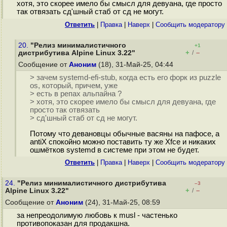
хотя, это скорее имело бы смысл для девуана, где просто
так отвязать сд'шный стаб от сд не могут.
Ответить
|
Правка
|
Наверх
|
Cообщить модератору
20.
"Релиз минималистичного
+1
+
–
дистрибутива Alpine Linux 3.22"
/
Сообщение от
Аноним
(18), 31-Май-25, 04:44
> зачем systemd-efi-stub, когда есть его форк из puzzle
os, который, причем, уже
> есть в репах альпайна ?
> хотя, это скорее имело бы смысл для девуана, где
просто так отвязать
> сд'шный стаб от сд не могут.
Потому что девановцы обычные васяны на пафосе, а
antiX спокойно можно поставить ту же Xfce и никаких
ошмётков systemd в системе при этом не будет.
Ответить
|
Правка
|
Наверх
|
Cообщить модератору
24.
"Релиз минималистичного дистрибутива
–3
+
–
Alpine Linux 3.22"
/
Сообщение от
Аноним
(24), 31-Май-25, 08:59
за непреодолимую любовь к musl - частенько
противопоказан для продакшна.