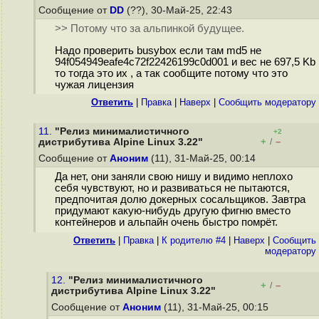
Сообщение от
DD
(??), 30-Май-25, 22:43
>> Потому что за альпинкой будущее.
Надо проверить busybox если там md5 не
94f054949eafe4c72f22426199c0d001 и вес не 697,5 Kb
то тогда это их , а так сообщите потому что это
чужая лицензия
Ответить
|
Правка
|
Наверх
|
Cообщить модератору
11.
"Релиз минималистичного
+2
+
–
дистрибутива Alpine Linux 3.22"
/
Сообщение от
Аноним
(11), 31-Май-25, 00:14
Да нет, они заняли свою нишу и видимо неплохо
себя чувствуют, но и развиваться не пытаются,
предпочитая долю докерных сосальщиков. Завтра
придумают какую-нибудь другую фигню вместо
контейнеров и альпайн очень быстро помрёт.
Ответить
|
Правка
|
К родителю #4
|
Наверх
|
Cообщить
модератору
12.
"Релиз минималистичного
+
–
/
дистрибутива Alpine Linux 3.22"
Сообщение от
Аноним
(11), 31-Май-25, 00:15