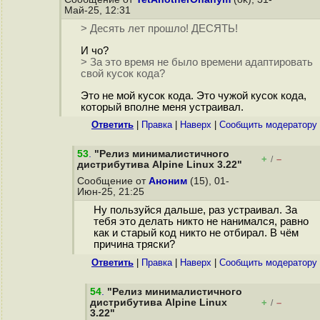
Май-25, 12:31
> Десять лет прошло! ДЕСЯТЬ!
И чо?
> За это время не было времени адаптировать
свой кусок кода?
Это не мой кусок кода. Это чужой кусок кода,
который вполне меня устраивал.
Ответить
|
Правка
|
Наверх
|
Cообщить модератору
53
.
"Релиз минималистичного
+
–
/
дистрибутива Alpine Linux 3.22"
Сообщение от
Аноним
(15), 01-
Июн-25, 21:25
Ну пользуйся дальше, раз устраивал. За
тебя это делать никто не нанимался, равно
как и старый код никто не отбирал. В чём
причина тряски?
Ответить
|
Правка
|
Наверх
|
Cообщить модератору
54
.
"Релиз минималистичного
дистрибутива Alpine Linux
+
–
/
3.22"