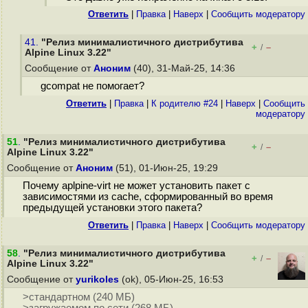
Ответить
|
Правка
|
Наверх
|
Cообщить модератору
41.
"Релиз минималистичного дистрибутива
+
–
/
Alpine Linux 3.22"
Сообщение от
Аноним
(40), 31-Май-25, 14:36
gcompat не помогает?
Ответить
|
Правка
|
К родителю #24
|
Наверх
|
Cообщить
модератору
51
.
"Релиз минималистичного дистрибутива
+
–
/
Alpine Linux 3.22"
Сообщение от
Аноним
(51), 01-Июн-25, 19:29
Почему aplpine-virt не может установить пакет с
зависимостями из cache, сформированный во время
предыдущей установки этого пакета?
Ответить
|
Правка
|
Наверх
|
Cообщить модератору
58
.
"Релиз минималистичного дистрибутива
+
–
/
Alpine Linux 3.22"
Сообщение от
yurikoles
(ok), 05-Июн-25, 16:53
>стандартном (240 МБ)