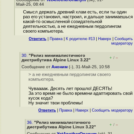
Май-25, 08:44
Смысл держать древний хлам есть, если ты один
раз его установил, настроил, и дальше занимаешься
какой-то осмысленной созидательной
деятельностью, а не ежедневным пердолингом
своего компьютера.
Ответить
|
Правка
|
К родителю #13
|
Наверх
|
Cообщить
модератору
30.
"Релиз минималистичного
+
–
/
дистрибутива Alpine Linux 3.22"
Сообщение от
Аноним
(-), 31-Май-25, 10:58
> а не ежедневным пердолингом своего
компьютера.
Чуваааак. Десять лет прошло! ДЕСЯТЬ!
За это время не было времени адаптировать свой
кусок кода?
Ну значит твои проблемы!
Ответить
|
Правка
|
Наверх
|
Cообщить модератору
36.
"Релиз минималистичного
+
–
/
дистрибутива Alpine Linux 3.22"
Сообщение от
YetAnotherOnanym
(ok), 31-