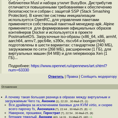
библиотеки Musl и набора утилит BusyBox. Дистрибутив
отличается повышенными требованиями к обеспечению
безопасности и собран с защитой SSP (Stack Smashing
Protection). В качестве системы инициализации
используется OpenRC, для управления пакетами
применяется собственный пакетный менеджер apk. Alpine
применяется для формирования официальных образов
контейнеров Docker и используется в проекте
PostmarketOS. Загрузочные iso-образы (x86_64, x86, armhf,
aarch64, armv7, ppc64le, s390x, riscv64 и loongarch64)
подготовлены в шести вариантах: стандартном (240 МБ),
загружаемом по сети (268 МБ), расширенном (1 ГБ), для
виртуальных машин (64 MB) и для гипервизора Xen (1
ГБ)...
Подробнее:
https://www.opennet.ru/opennews/art.shtml?
num=63330
Ответить
|
Правка
|
Cообщить модератору
Оглавление
А почему такая большая разница в образах между виртуалным и
загружаемым Чего та
,
Аноним
(1), 22:20 , 30-Май-25, (1)
Все драйвера за исключением базовых для KVM virtio, и скорее
всего парочку fs
,
Анонишка
(?), 22:44 , 30-Май-25, (8)
+2
Наверное, прошивки
,
Герострат
(?), 22:54 , 30-Май-25, (9)
firmware тяжелый
,
Аноним
(40), 14:31 , 31-Май-25, (40)
+1