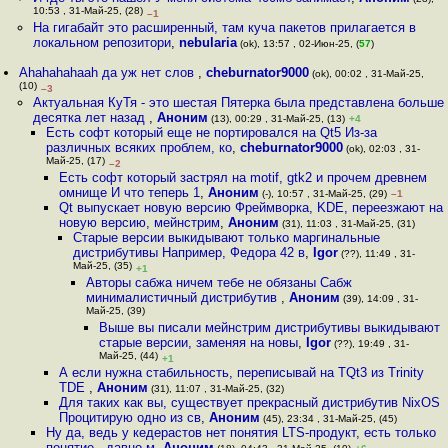
10:53 , 31-Май-25, (28)
–1
На гигабайт это расширенный, там куча пакетов прилагается в
локальном репозитори
,
nebularia
(ok), 13:57 , 02-Июн-25, (
57
)
Ahahahahaah да уж нет слов
,
cheburnator9000
(ok), 00:02 , 31-Май-25,
(10)
–3
Актуальная КуТя - это шестая Пятерка была представлена больше
десятка лет назад
,
Аноним
(13), 00:29 , 31-Май-25, (13)
+4
Есть софт который еще не портировался на Qt5 Из-за
различных всяких проблем, ко
,
cheburnator9000
(ok), 02:03 , 31-
Май-25, (17)
–2
Есть софт который застрял на motif, gtk2 и прочем древнем
омнище И что теперь 1
,
Аноним
(-), 10:57 , 31-Май-25, (29)
–1
Qt выпускает новую версию Фреймворка, KDE, переезжают на
новую версию, мейнстрим
,
Аноним
(31), 11:03 , 31-Май-25, (31)
Старые версии выкидывают только маргинальные
дистрибутивы Например, Федора 42 в
,
Igor
(??), 11:49 , 31-
Май-25, (35)
+1
Авторы сабжа ничем тебе не обязаны Сабж
минималистичный дистрибутив
,
Аноним
(39), 14:09 , 31-
Май-25, (39)
Выше вы писали мейнстрим дистрибутивы выкидывают
старые версии, заменяя на новы
,
Igor
(??), 19:49 , 31-
Май-25, (44)
+1
А если нужна стабильность, переписывай на TQt3 из Trinity
TDE
,
Аноним
(31), 11:07 , 31-Май-25, (32)
Для таких как вы, существует прекрасный дистрибутив NixOS
Процитирую одно из св
,
Аноним
(45), 23:34 , 31-Май-25, (45)
Ну да, ведь у кедерастов нет понятия LTS-продукт, есть только
понятие - давно м
,
Аноним