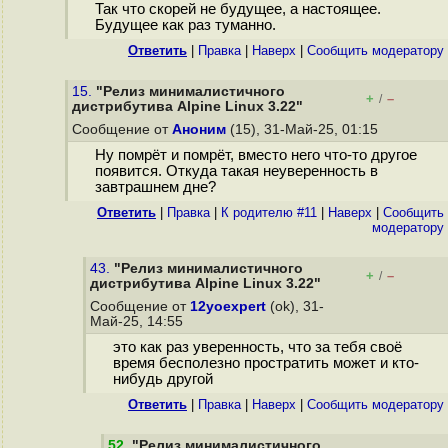
Так что скорей не будущее, а настоящее.
Будущее как раз туманно.
Ответить
|
Правка
|
Наверх
|
Cообщить модератору
15.
"Релиз минималистичного
+
–
/
дистрибутива Alpine Linux 3.22"
Сообщение от
Аноним
(15), 31-Май-25, 01:15
Ну помрёт и помрёт, вместо него что-то другое
появится. Откуда такая неуверенность в
завтрашнем дне?
Ответить
|
Правка
|
К родителю #11
|
Наверх
|
Cообщить
модератору
43.
"Релиз минималистичного
+
–
/
дистрибутива Alpine Linux 3.22"
Сообщение от
12yoexpert
(ok), 31-
Май-25, 14:55
это как раз уверенность, что за тебя своё
время бесполезно простратить может и кто-
нибудь другой
Ответить
|
Правка
|
Наверх
|
Cообщить модератору
52
.
"Релиз минималистичного