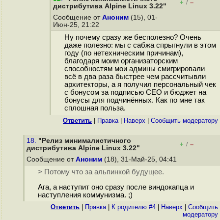
+
–
/
дистрибутива Alpine Linux 3.22"
Сообщение от
Аноним
(15), 01-
Июн-25, 21:22
Ну почему сразу же бесполезно? Очень
даже полезно: мы с сабжа спрыгнули в этом
году (по нетехническим причинам),
благодаря моим организаторским
способностям мои админы смигрировали
всё в два раза быстрее чем рассчитывли
архитекторы, а я получил персональный чек
с бонусом за подписью CEO и бюджет на
бонусы для подчинённых. Как по мне так
сплошная польза.
Ответить
|
Правка
|
Наверх
|
Cообщить модератору
18.
"Релиз минималистичного
+
–
/
дистрибутива Alpine Linux 3.22"
Сообщение от
Аноним
(18), 31-Май-25, 04:41
> Потому что за альпинкой будущее.
Ага, а наступит оно сразу после виндокапца и
наступления коммунизма. ;)
Ответить
|
Правка
|
К родителю #4
|
Наверх
|
Cообщить
модератору