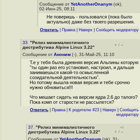
Сообщение от
YetAnotherOnanym
(ok),
02-Июн-25, 08:11
Не поверишь - пользовался (пока было
актуально) даже без твоего разрешения.
Ответить
|
Правка
|
Наверх
|
Cообщить модератору
33.
"Релиз минималистичного
+
–
/
дистрибутива Alpine Linux 3.22"
Сообщение от
Аноним
(-), 31-Май-25, 11:10
Т.е у тебя была древняя версия Альпины которую
"ты один раз его установил, настроил, и дальше
занимаешься какой-то осмысленной
созидательной деятельностью".
Но потому вышла новая версия и тебе срочно
нужно обновиться!!!
Что мешает сидеть на версии ядра 2.6 до талого?
Пока комп от старости не рассыпется?
Ответить
|
Правка
|
К родителю #23
|
Наверх
|
Cообщить
модератору
37.
"Релиз минималистичного
+2
+
–
дистрибутива Alpine Linux 3.22"
/
Сообщение от
YetAnotherOnanym
(ok), 31-