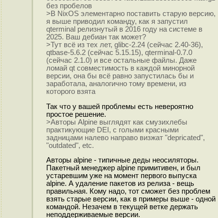
без пробелов
>В NixOS элементарно поставить старую версию,
я выше приводил команду, как я запустил
qterminal релизнутый в 2016 году на системе в
2025. Ваш дебиан так может?
>Тут всё из тех лет, glibc-2.24 (сейчас 2.40-36),
qtbase-5.6.2 (сейчас 5.15.15), qterminal-0.7.0
(сейчас 2.1.0) и все остальные файлы. Даже
ломай qt совместимость в каждой минорной
версии, она бы всё равно запустилась бы и
заработала, аналогично тому времени, из
которого взята
Так что у вашей проблемы есть невероятно
простое решение.
>Авторы Alpine выглядят как смузихлебы
практикующие DEI, с голыми красными
задницами налево направо визжат "depricated",
"outdated", etc.
Авторы alpine - типичные деды неосиляторы.
Пакетный менеджер alpine примитивен, и был
устаревшим уже на момент первого выпуска
alpine. А удаление пакетов из релиза - вещь
правильная. Кому надо, тот сможет без проблем
взять старые версии, как в примеры выше - одной
командой. Незачем в текущей ветке держать
неподдерживаемые версии.