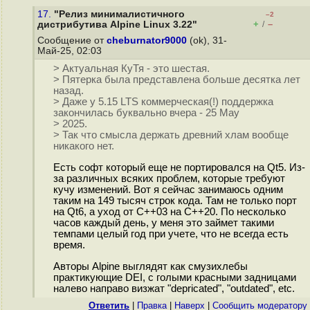
17.
"Релиз минималистичного
–2
+
–
дистрибутива Alpine Linux 3.22"
/
Сообщение от
cheburnator9000
(ok), 31-
Май-25, 02:03
> Актуальная КуТя - это шестая.
> Пятерка была представлена больше десятка лет
назад.
> Даже у 5.15 LTS коммерческая(!) поддержка
закончилась буквально вчера - 25 May
> 2025.
> Так что смысла держать древний хлам вообще
никакого нет.
Есть софт который еще не портировался на Qt5. Из-
за различных всяких проблем, которые требуют
кучу изменений. Вот я сейчас занимаюсь одним
таким на 149 тысяч строк кода. Там не только порт
на Qt6, а уход от C++03 на C++20. По несколько
часов каждый день, у меня это займет такими
темпами целый год при учете, что не всегда есть
время.
Авторы Alpine выглядят как смузихлебы
практикующие DEI, с голыми красными задницами
налево направо визжат "depricated", "outdated", etc.
Ответить
|
Правка
|
Наверх
|
Cообщить модератору