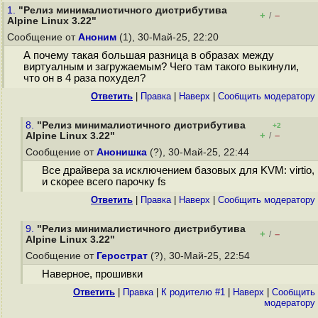
1.
"Релиз минималистичного дистрибутива
+
–
/
Alpine Linux 3.22"
Сообщение от
Аноним
(1), 30-Май-25, 22:20
А почему такая большая разница в образах между
виртуалным и загружаемым? Чего там такого выкинули,
что он в 4 раза похудел?
Ответить
|
Правка
|
Наверх
|
Cообщить модератору
8.
"Релиз минималистичного дистрибутива
+2
+
–
Alpine Linux 3.22"
/
Сообщение от
Анонишка
(?), 30-Май-25, 22:44
Все драйвера за исключением базовых для KVM: virtio,
и скорее всего парочку fs
Ответить
|
Правка
|
Наверх
|
Cообщить модератору
9.
"Релиз минималистичного дистрибутива
+
–
/
Alpine Linux 3.22"
Сообщение от
Герострат
(?), 30-Май-25, 22:54
Наверное, прошивки
Ответить
|
Правка
|
К родителю #1
|
Наверх
|
Cообщить
модератору