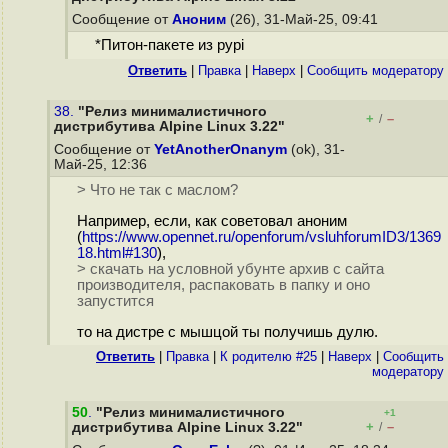
Сообщение от
Аноним
(26), 31-Май-25, 09:41
*Питон-пакете из pypi
Ответить
|
Правка
|
Наверх
|
Cообщить модератору
38.
"Релиз минималистичного
+
–
/
дистрибутива Alpine Linux 3.22"
Сообщение от
YetAnotherOnanym
(ok), 31-
Май-25, 12:36
> Что не так с маслом?
Например, если, как советовал аноним
(
https://www.opennet.ru/openforum/vsluhforumID3/1369
18.html#130
),
> скачать на условной убунте архив с сайта
производителя, распаковать в папку и оно
запустится
то на дистре с мышцой ты получишь дулю.
Ответить
|
Правка
|
К родителю #25
|
Наверх
|
Cообщить
модератору
50
.
"Релиз минималистичного
+1
+
–
дистрибутива Alpine Linux 3.22"
/