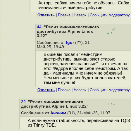
Авторы сабжа ничем тебе не обязаны. Сабж
минималистичный дистрибутив.
Ответить
|
Правка
|
Наверх
|
Cообщить модератору
44.
"Релиз минималистичного
+1
дистрибутива Alpine Linux
+
–
/
3.22"
Сообщение от
Igor
(??), 31-
Май-25, 19:49
Выше вы писали "мейнстрим
дистрибутивы выкидывают старые
версии, заменяя на новые" - я отвечал на
это! Федора вполне себе мейстрим. А так
да - маргиналы мне ничем не обязаны!
Чем меньше у них будет пользователей,
тем мне лучше!
Ответить
|
Правка
|
Наверх
|
Cообщить модератору
32.
"Релиз минималистичного
+
–
/
дистрибутива Alpine Linux 3.22"
Сообщение от
Аноним
(31), 31-Май-25, 11:07
А если нужна стабильность, переписывай на TQt3
из Trinity TDE.