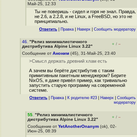
Май-25, 12:33
Ты не поверишь - сидел и горя не знал. Правда,
не 2.6, а 2.2.8, и не Linux, а FreeBSD, но это не
принципиально.
Ответить
|
Правка
|
Наверх
|
Cообщить модератору
46.
"Релиз минималистичного
+
–
/
дистрибутива Alpine Linux 3.22"
Сообщение от
Аноним
(45), 31-Май-25, 23:40
>Смысл держать древний хлам есть
А зачем вы берёте дистрибутив с таким
примитивным пакетным менеджером? Берите
NixOS, я даже привёл пример, как тривиально
запустить старую программу на современной
системе.
Ответить
|
Правка
|
К родителю #23
|
Наверх
|
Cообщить
модератору
55
.
"Релиз минималистичного
+
–
/
дистрибутива Alpine Linux 3.22"
Сообщение от
YetAnotherOnanym
(ok), 02-
Июн-25, 08:39