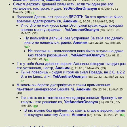
(18), 04:43 , 31-Май-25, (19)
+6
Смысл держать древний хлам есть, если ты один раз его
установил, настроил, и дал
,
YetAnotherOnanym
(ok), 08:44 , 31-
Май-25, (23)
+2
Чуваааак Десять лет прошло ДЕСЯТЬ За это время не было
времени адаптировать св
,
Аноним
(-), 10:58 , 31-Май-25, (30)
И чо Это не мой кусок кода Это чужой кусок кода, который
вполне меня устраивал
,
YetAnotherOnanym
(ok), 12:31 , 31-
Май-25, (36)
Ну пользуйся дальше, раз устраивал За тебя это делать
никто не нанимался, равно
,
Аноним
(15), 21:25 , 01-Июн-25,
(
)
53
Не поверишь - пользовался пока было актуально даже
без твоего разрешения
,
YetAnotherOnanym
(ok), 08:11 ,
02-Июн-25, (
)
54
Т е у тебя была древняя версия Альпины которую ты один раз
его установил, настр
,
Аноним
(-), 11:10 , 31-Май-25, (33)
Ты не поверишь - сидел и горя не знал Правда, не 2 6, а 2 2
8, и не Linux, а Fr
,
YetAnotherOnanym
(ok), 12:33 , 31-Май-25, (37)
+2
А зачем вы берёте дистрибутив с таким примитивным
пакетным менеджером Берите Ni
,
Аноним
(45), 23:40 , 31-Май-25,
(46)
Так это ж не от пакетного менеджера зависит Дропнуть ли
тянуть - это решение ко
,
YetAnotherOnanym
(ok), 08:39 , 02-
Июн-25, (
)
55
В nix можно без проблем поставить старые версии, прямо
в текущую систему Alpine
,
Аноним
(45), 13:37 , 02-Июн-25, (
56
)