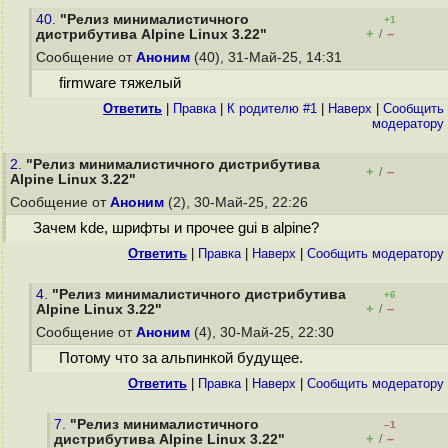
40.
"Релиз минималистичного
+1
+
–
дистрибутива Alpine Linux 3.22"
/
Сообщение от
Аноним
(40), 31-Май-25, 14:31
firmware тяжелый
Ответить
|
Правка
|
К родителю #1
|
Наверх
|
Cообщить
модератору
2.
"Релиз минималистичного дистрибутива
+
–
/
Alpine Linux 3.22"
Сообщение от
Аноним
(2), 30-Май-25, 22:26
Зачем kde, шрифты и прочее gui в alpine?
Ответить
|
Правка
|
Наверх
|
Cообщить модератору
4.
"Релиз минималистичного дистрибутива
+6
+
–
Alpine Linux 3.22"
/
Сообщение от
Аноним
(4), 30-Май-25, 22:30
Потому что за альпинкой будущее.
Ответить
|
Правка
|
Наверх
|
Cообщить модератору
7.
"Релиз минималистичного
–1
+
–
дистрибутива Alpine Linux 3.22"
/