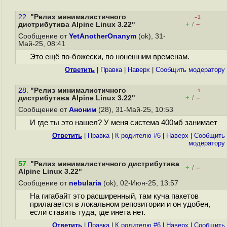
22.
"Релиз минималистичного
–1
+
–
дистрибутива Alpine Linux 3.22"
/
Сообщение от
YetAnotherOnanym
(ok), 31-
Май-25, 08:41
Это ещё по-божески, по нонешним временам.
Ответить
|
Правка
|
Наверх
|
Cообщить модератору
28.
"Релиз минималистичного
–1
+
–
дистрибутива Alpine Linux 3.22"
/
Сообщение от
Аноним
(28), 31-Май-25, 10:53
И где ты это нашел? У меня система 400мб занимает
Ответить
|
Правка
|
К родителю #6
|
Наверх
|
Cообщить
модератору
57
.
"Релиз минималистичного дистрибутива
+
–
/
Alpine Linux 3.22"
Сообщение от
nebularia
(ok), 02-Июн-25, 13:57
На гигабайт это расширенный, там куча пакетов
прилагается в локальном репозитории и он удобен,
если ставить туда, где инета нет.
Ответить
|
Правка
|
К родителю #6
|
Наверх
|
Cообщить