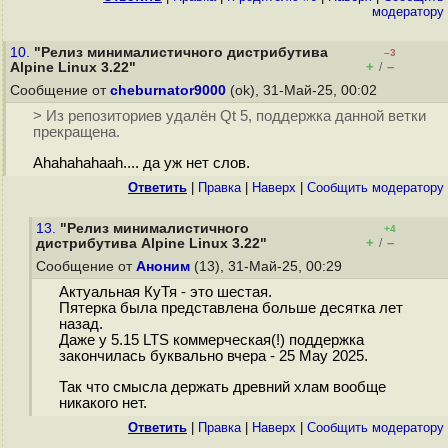
модератору
10.
"Релиз минималистичного дистрибутива
–3
+
–
Alpine Linux 3.22"
/
Сообщение от
cheburnator9000
(ok), 31-Май-25, 00:02
> Из репозиториев удалён Qt 5, поддержка данной ветки
прекращена.
Ahahahahaah.... да уж нет слов.
Ответить
|
Правка
|
Наверх
|
Cообщить модератору
13.
"Релиз минималистичного
+4
+
–
дистрибутива Alpine Linux 3.22"
/
Сообщение от
Аноним
(13), 31-Май-25, 00:29
Актуальная КуТя - это шестая.
Пятерка была представлена больше десятка лет
назад.
Даже у 5.15 LTS коммерческая(!) поддержка
закончилась буквально вчера - 25 May 2025.
Так что смысла держать древний хлам вообще
никакого нет.
Ответить
|
Правка
|
Наверх
|
Cообщить модератору