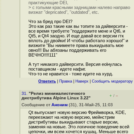
практикующие DEI,
> с голыми красными задницами налево направо
визжат "depricated", "outdated", etc.
Что за бред про DEI?
Это как раз такие как вы топите за дайверсити -
все время требуете "поддержите мене и Qt6, и
Qt5, и Qt4 заодно. И еще давай все версии гтк
вплоть до двойки! И чтобы работало хорошо!" и
визжите "Вы ниимеете права выкидывать мое
овно!!! Вы абязаны поддерживать его
ВЕЧНО!!!!111"
А тут никакого дайверсити. Версия eolнулась
поставщиком - идете нафиг.
Что-то не нравится - тоже идите на хурд.
Ответить
|
Правка
|
Наверх
|
Cообщить модератору
31.
"Релиз минималистичного
+
–
/
дистрибутива Alpine Linux 3.22"
Сообщение от
Аноним
(31), 31-Май-25, 11:03
Qt выпускает новую версию Фреймворка, KDE,
переезжают на новую версию, мейнстрим
дистрибутивы выкидывают старые версии,
заменяя на новые. Это логичное поведение всей
цепочки, им всем хочется кушац. Меньше всего