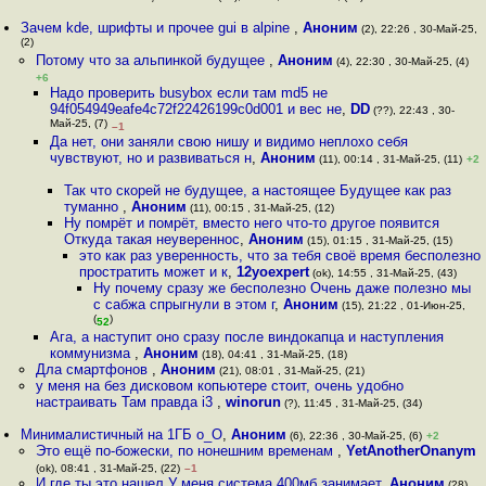
Зачем kde, шрифты и прочее gui в alpine
,
Аноним
(2), 22:26 , 30-Май-25,
(2)
Потому что за альпинкой будущее
,
Аноним
(4), 22:30 , 30-Май-25, (4)
+6
Надо проверить busybox если там md5 не
94f054949eafe4c72f22426199c0d001 и вес не
,
DD
(??), 22:43 , 30-
Май-25, (7)
–1
Да нет, они заняли свою нишу и видимо неплохо себя
чувствуют, но и развиваться н
,
Аноним
(11), 00:14 , 31-Май-25, (11)
+2
Так что скорей не будущее, а настоящее Будущее как раз
туманно
,
Аноним
(11), 00:15 , 31-Май-25, (12)
Ну помрёт и помрёт, вместо него что-то другое появится
Откуда такая неувереннос
,
Аноним
(15), 01:15 , 31-Май-25, (15)
это как раз уверенность, что за тебя своё время бесполезно
простратить может и к
,
12yoexpert
(ok), 14:55 , 31-Май-25, (43)
Ну почему сразу же бесполезно Очень даже полезно мы
с сабжа спрыгнули в этом г
,
Аноним
(15), 21:22 , 01-Июн-25,
(
)
52
Ага, а наступит оно сразу после виндокапца и наступления
коммунизма
,
Аноним
(18), 04:41 , 31-Май-25, (18)
Дла смартфонов
,
Аноним
(21), 08:01 , 31-Май-25, (21)
у меня на без дисковом копьютере стоит, очень удобно
настраивать Там правда i3
,
winorun
(?), 11:45 , 31-Май-25, (34)
Минималистичный на 1ГБ о_О
,
Аноним
(6), 22:36 , 30-Май-25, (6)
+2
Это ещё по-божески, по нонешним временам
,
YetAnotherOnanym
(ok), 08:41 , 31-Май-25, (22)
–1
И где ты это нашел У меня система 400мб занимает
,
Аноним
(28),