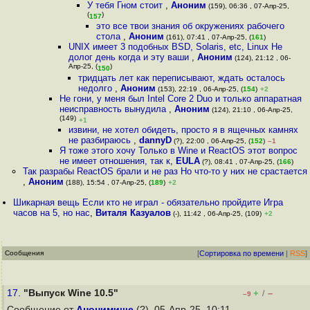
У тебя Гном стоит
,
Аноним
(159), 06:36 , 07-Апр-25,
(
)
157
это все твои знания об окружениях рабочего
стола
,
Аноним
(161), 07:41 , 07-Апр-25, (
161
)
UNIX имеет 3 подобных BSD, Solaris, etc, Linux Не
долог день когда и эту ваши
,
Аноним
(124), 21:12 , 06-
Апр-25, (
)
150
тридцать лет как переписывают, ждать осталось
недолго
,
Аноним
(153), 22:19 , 06-Апр-25, (
154
)
+2
Не гони, у меня был Intel Core 2 Duo и только аппаратная
неисправность вынудила
,
Аноним
(124), 21:10 , 06-Апр-25,
(149)
+1
извини, не хотел обидеть, просто я в ящечных камнях
не разбираюсь
,
dannyD
(?), 22:00 , 06-Апр-25, (
152
)
–1
Я тоже этого хочу Только в Wine и ReactOS этот вопрос
не имеет отношения, так к
,
EULA
(?), 08:41 , 07-Апр-25, (
166
)
Так разрабы ReactOS брали и не раз Но что-то у них не срастается
,
Аноним
(188), 15:54 , 07-Апр-25, (
189
)
+2
Шикарная вещь Если кто не играл - обязательно пройдите Игра
часов на 5, но нас
,
Виталя Казуалов
(-), 11:42 , 06-Апр-25, (109)
+2
Сообщения
[
Сортировка по времени
|
RSS
]
17.
"Выпуск Wine 10.5"
+
–
/
–9
Сообщение от
Анонимище
(?), 05-Апр-25, 10:11