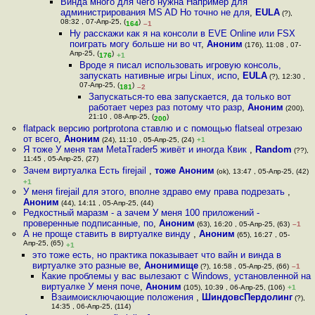
Винда много для чего нужна Например для
администрирования MS AD Но точно не для
,
EULA
(?),
08:32 , 07-Апр-25, (
)
164
–1
Ну расскажи как я на консоли в EVE Online или FSX
поиграть могу больше ни во чт
,
Аноним
(176), 11:08 , 07-
Апр-25, (
)
176
+1
Вроде я писал использовать игровую консоль,
запускать нативные игры Linux, испо
,
EULA
(?), 12:30 ,
07-Апр-25, (
)
181
–2
Запускаться-то ева запускается, да только вот
работает через раз потому что разр
,
Аноним
(200),
21:10 , 08-Апр-25, (
)
200
flatpack версию portprotonа ставлю и с помощью flatseal отрезаю
от всего
,
Аноним
(24), 11:10 , 05-Апр-25, (24)
+1
Я тоже У меня там MetaTrader5 живёт и иногда Квик
,
Random
(??),
11:45 , 05-Апр-25, (27)
Зачем виртуалка Есть firejail
,
тоже Аноним
(ok), 13:47 , 05-Апр-25, (42)
+1
У меня firejail для этого, вполне здраво ему права подрезать
,
Аноним
(44), 14:11 , 05-Апр-25, (44)
Редкостный маразм - а зачем У меня 100 приложений -
проверенные подписанные, по
,
Аноним
(63), 16:20 , 05-Апр-25, (63)
–1
А не проще ставить в виртуалке винду
,
Аноним
(65), 16:27 , 05-
Апр-25, (65)
+1
это тоже есть, но практика показывает что вайн и винда в
виртуалке это разные ве
,
Анонимище
(?), 16:58 , 05-Апр-25, (66)
–1
Какие проблемы у вас вылезают с Windows, установленной на
виртуалке У меня поче
,
Аноним
(105), 10:39 , 06-Апр-25, (106)
+1
Взаимоисключающие положения
,
ШиндовсПердолинг
(?),
14:35 , 06-Апр-25, (114)