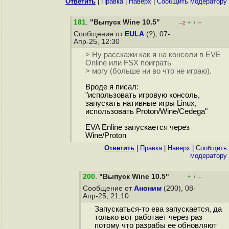
Ответить
|
Правка
|
Наверх
|
Cообщить модератору
181
.
"Выпуск Wine 10.5"
+
–
/
–2
Сообщение от
EULA
(?), 07-
Апр-25, 12:30
> Ну расскажи как я на консоли в EVE
Online или FSX поиграть
> могу (больше ни во что не играю).
Вроде я писал:
"использовать игровую консоль,
запускать нативные игры Linux,
использовать Proton/Wine/Cedega"
EVA Enline запускается через
Wine/Proton
Ответить
|
Правка
|
Наверх
|
Cообщить
модератору
200
.
"Выпуск Wine 10.5"
+
–
/
Сообщение от
Аноним
(200), 08-
Апр-25, 21:10
Запускаться-то ева запускается, да
только вот работает через раз
потому что разрабы ее обновляют