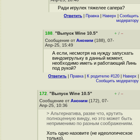
Ради игрулек тяжелее сапера?
Ответить
|
Правка
|
Наверх
|
Cообщить
модератору
188
.
"Выпуск Wine 10.5"
+
–
/
Сообщение от
Аноним
(188), 07-
Апр-25, 15:49
А если, несмотря на нужду запускать
виндоигрульку в данный момент,
необходимо иметь и работающий Линь
под рукой?
Ответить
|
Правка
|
К родителю #120
|
Наверх
|
Cообщить модератору
172
.
"Выпуск Wine 10.5"
+
–
/
Сообщение от
Аноним
(172), 07-
Апр-25, 10:36
> Альтернатива, разве что, крутить
полноценную винду, но это может быть
неприменимо по разным соображениям.
Хоть одно назовите (не идеологическое
только).