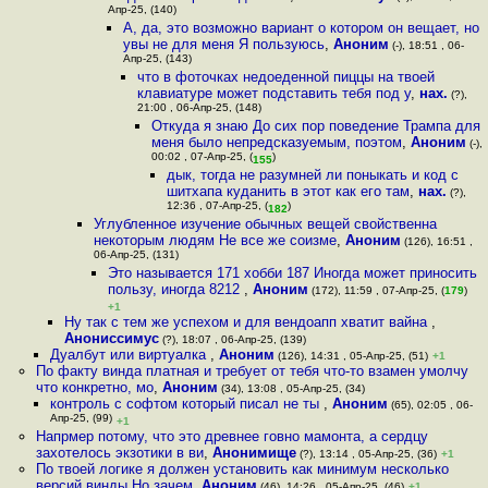
Апр-25, (140)
А, да, это возможно вариант о котором он вещает, но
увы не для меня Я пользуюсь
,
Аноним
(-), 18:51 , 06-
Апр-25, (143)
что в фоточках недоеденной пиццы на твоей
клавиатуре может подставить тебя под у
,
нах.
(?),
21:00 , 06-Апр-25, (148)
Откуда я знаю До сих пор поведение Трампа для
меня было непредсказуемым, поэтом
,
Аноним
(-),
00:02 , 07-Апр-25, (
)
155
дык, тогда не разумней ли поныкать и код с
шитхапа куданить в этот как его там
,
нах.
(?),
12:36 , 07-Апр-25, (
)
182
Углубленное изучение обычных вещей свойственна
некоторым людям Не все же соизме
,
Аноним
(126), 16:51 ,
06-Апр-25, (131)
Это называется 171 хобби 187 Иногда может приносить
пользу, иногда 8212
,
Аноним
(172), 11:59 , 07-Апр-25, (
179
)
+1
Ну так с тем же успехом и для вендоапп хватит вайна
,
Анониссимус
(?), 18:07 , 06-Апр-25, (139)
Дуалбут или виртуалка
,
Аноним
(126), 14:31 , 05-Апр-25, (51)
+1
По факту винда платная и требует от тебя что-то взамен умолчу
что конкретно, мо
,
Аноним
(34), 13:08 , 05-Апр-25, (34)
контроль с софтом который писал не ты
,
Аноним
(65), 02:05 , 06-
Апр-25, (99)
+1
Напрмер потому, что это древнее говно мамонта, а сердцу
захотелось экзотики в ви
,
Анонимище
(?), 13:14 , 05-Апр-25, (36)
+1
По твоей логике я должен установить как минимум несколько
версий винды Но зачем
,
Аноним
(46), 14:26 , 05-Апр-25, (46)
+1