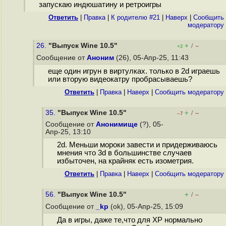
запускаю индюшатину и ретроигры
Ответить
|
Правка
|
К родителю #21
|
Наверх
|
Cообщить
модератору
26.
"Выпуск Wine 10.5"
+
–
/
+2
Сообщение от
Аноним
(26), 05-Апр-25, 11:43
еще один игрун в виртулках. только в 2d играешь
или вторую видеокатру пробрасываешь?
Ответить
|
Правка
|
Наверх
|
Cообщить модератору
35.
"Выпуск Wine 10.5"
+
–
/
–7
Сообщение от
Анонимище
(?), 05-
Апр-25, 13:10
2d. Меньши мороки завести и придерживаюсь
мнения что 3d в большинстве случаев
избыточен, на крайняк есть изометрия.
Ответить
|
Правка
|
Наверх
|
Cообщить модератору
56.
"Выпуск Wine 10.5"
+
–
/
Сообщение от
_kp
(ok), 05-Апр-25, 15:09
Да в игры, даже те,что для ХР нормально