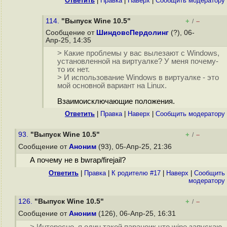
Ответить
|
Правка
|
Наверх
|
Cообщить модератору
114.
"Выпуск Wine 10.5"
+
–
/
Сообщение от
ШиндовсПердолинг
(?), 06-
Апр-25, 14:35
> Какие проблемы у вас вылезают с Windows,
установленной на виртуалке? У меня почему-
то их нет.
> И использование Windows в виртуалке - это
мой основной вариант на Linux.
Взаимоисключающие положения.
Ответить
|
Правка
|
Наверх
|
Cообщить модератору
93.
"Выпуск Wine 10.5"
+
–
/
Сообщение от
Аноним
(93), 05-Апр-25, 21:36
А почему не в bwrap/firejail?
Ответить
|
Правка
|
К родителю #17
|
Наверх
|
Cообщить
модератору
126.
"Выпуск Wine 10.5"
+
–
/
Сообщение от
Аноним
(126), 06-Апр-25, 16:31