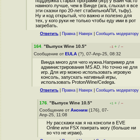
поддержка старых программ (игр) у Вайн часто
намного лучше, чем в Винде (ага, слыхал я все
эти сказки про 20-лет стабильноАПИ, тьфу).
Ну и код открытый, что важно и полезно для
тех, у кого руки не только чтобы еду ими в рот
загребать.
Ответить
|
Правка
|
Наверх
|
Cообщить модератору
164
.
"Выпуск Wine 10.5"
+
–
/
–1
Сообщение от
EULA
(?), 07-Апр-25, 08:32
Винда много для чего нужна.Например для
администрирования MS AD. Но точно не для
игр. Для игр можно использовать игровую
консоль, запускать нативный игры,
использовать Proton/Wine/Cedega.
Ответить
|
Правка
|
Наверх
|
Cообщить модератору
176
.
"Выпуск Wine 10.5"
+
–
/
+1
Сообщение от
Аноним
(176), 07-
Апр-25, 11:08
Ну расскажи как я на консоли в EVE
Online или FSX поиграть могу (больше ни
во что не играю).