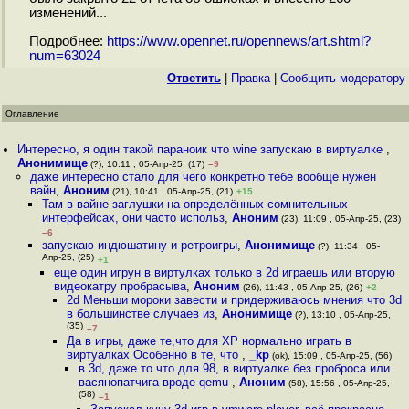
изменений...
Подробнее:
https://www.opennet.ru/opennews/art.shtml?
num=63024
Ответить
|
Правка
|
Cообщить модератору
Оглавление
Интересно, я один такой параноик что wine запускаю в виртуалке
,
Анонимище
(?), 10:11 , 05-Апр-25, (17)
–9
даже интересно стало для чего конкретно тебе вообще нужен
вайн
,
Аноним
(21), 10:41 , 05-Апр-25, (21)
+15
Там в вайне заглушки на определённых сомнительных
интерфейсах, они часто использ
,
Аноним
(23), 11:09 , 05-Апр-25, (23)
–6
запускаю индюшатину и ретроигры
,
Анонимище
(?), 11:34 , 05-
Апр-25, (25)
+1
еще один игрун в виртулках только в 2d играешь или вторую
видеокатру пробрасыва
,
Аноним
(26), 11:43 , 05-Апр-25, (26)
+2
2d Меньши мороки завести и придерживаюсь мнения что 3d
в большинстве случаев из
,
Анонимище
(?), 13:10 , 05-Апр-25,
(35)
–7
Да в игры, даже те,что для ХР нормально играть в
виртуалках Особенно в те, что
,
_kp
(ok), 15:09 , 05-Апр-25, (56)
в 3d, даже то что для 98, в виртуалке без проброса или
васянопатчига вроде qemu-
,
Аноним
(58), 15:56 , 05-Апр-25,
(58)
–1