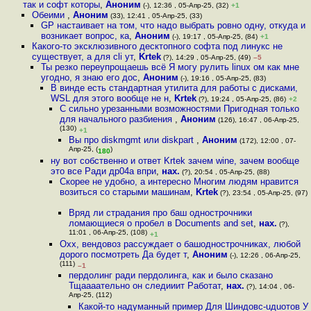
так и софт которы
,
Аноним
(-), 12:36 , 05-Апр-25, (32)
+1
Обеими
,
Аноним
(33), 12:41 , 05-Апр-25, (33)
GP настаивает на том, что надо выбрать ровно одну, откуда и
возникает вопрос, ка
,
Аноним
(-), 19:17 , 05-Апр-25, (84)
+1
Какого-то эксклюзивного десктопного софта под линукс не
существует, а для cli ут
,
Krtek
(?), 14:29 , 05-Апр-25, (49)
–5
Ты резко переупрощаешь всё Я могу рулить linux ом как мне
угодно, я знаю его дос
,
Аноним
(-), 19:16 , 05-Апр-25, (83)
В винде есть стандартная утилита для работы с дисками,
WSL для этого вообще не н
,
Krtek
(?), 19:24 , 05-Апр-25, (86)
+2
С сильно урезанными возможностями Пригодная только
для начального разбиения
,
Аноним
(126), 16:47 , 06-Апр-25,
(130)
+1
Вы про diskmgmt или diskpart
,
Аноним
(172), 12:00 , 07-
Апр-25, (
)
180
ну вот собственно и ответ Krtek зачем wine, зачем вообще
это все Ради др04а впри
,
нах.
(?), 20:54 , 05-Апр-25, (88)
Скорее не удобно, а интересно Многим людям нравится
возиться со старыми машинам
,
Krtek
(?), 23:54 , 05-Апр-25, (97)
Вряд ли страдания про баш однострочники
ломающиеся о пробел в Documents and set
,
нах.
(?),
11:01 , 06-Апр-25, (108)
+1
Охх, вендовоз рассуждает о башоднострочниках, любой
дорого посмотреть Да будет т
,
Аноним
(-), 12:26 , 06-Апр-25,
(111)
–1
пердолинг ради пердолинга, как и было сказано
Тщаааательно он следииит Работат
,
нах.
(?), 14:04 , 06-
Апр-25, (112)
Какой-то надуманный пример Для Шиндовс-uдuотов У