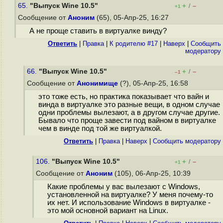
65.
"Выпуск Wine 10.5"
+
–
/
+1
Сообщение от
Аноним
(65), 05-Апр-25, 16:27
А не проще ставить в виртуалке винду?
Ответить
|
Правка
|
К родителю #17
|
Наверх
|
Cообщить
модератору
66.
"Выпуск Wine 10.5"
+
–
/
–1
Сообщение от
Анонимище
(?), 05-Апр-25, 16:58
это тоже есть, но практика показывает что вайн и
винда в виртуалке это разные вещи, в одном случае
одни проблемы вылезают, а в другом случае другие.
Бывало что проще завести под вайном в виртуалке
чем в винде под той же виртуалкой.
Ответить
|
Правка
|
Наверх
|
Cообщить модератору
106.
"Выпуск Wine 10.5"
+
–
/
+1
Сообщение от
Аноним
(105), 06-Апр-25, 10:39
Какие проблемы у вас вылезают с Windows,
установленной на виртуалке? У меня почему-то
их нет. И использование Windows в виртуалке -
это мой основной вариант на Linux.