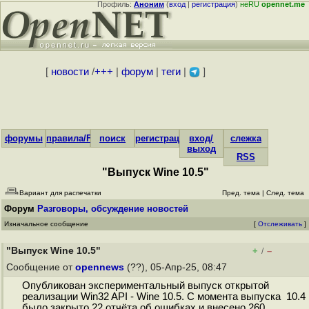
Профиль:
Аноним
(
вход
|
регистрация
)
неRU
opennet.me
[
новости
/
+++
|
форум
|
теги
|
]
форумы
правила/FAQ
поиск
регистрация
вход/
слежка
выход
RSS
"Выпуск Wine 10.5"
Вариант для распечатки
Пред. тема
|
След. тема
Форум
Разговоры, обсуждение новостей
Изначальное сообщение
[
Отслеживать
]
"Выпуск Wine 10.5"
+
–
/
Сообщение от
opennews
(??), 05-Апр-25, 08:47
Опубликован экспериментальный выпуск открытой
реализации Win32 API - Wine 10.5. С момента выпуска 10.4
было закрыто 22 отчёта об ошибках и внесено 260