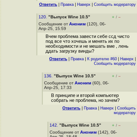
Ответить
|
Правка
|
Наверх
|
Cообщить модератору
120.
"Выпуск Wine 10.5"
+
–
/
Сообщение от
Аноним
(120), 06-
Апр-25, 15:59
Вчем проблема завести себе ссд чисто
под все что хочешь и менять их по
необходимости и не мешать вме , лень
ддать загрузку винды?
Ответить
|
Правка
|
К родителю #60
|
Наверх
|
Cообщить модератору
136.
"Выпуск Wine 10.5"
+
–
/
Сообщение от
Аноним
(60), 06-
Апр-25, 17:33
В принципе и второй компьютер
собрать не проблема, но зачем?
Ответить
|
Правка
|
Наверх
|
Cообщить
модератору
142.
"Выпуск Wine 10.5"
+
–
/
Сообщение от
Аноним
(142), 06-
Апр-25, 18:48