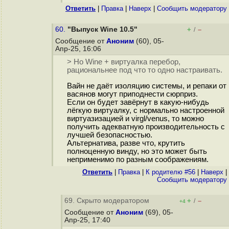
Ответить
|
Правка
|
Наверх
|
Cообщить модератору
60.
"Выпуск Wine 10.5"
+
–
/
Сообщение от
Аноним
(60), 05-
Апр-25, 16:06
> Но Wine + виртуалка перебор,
рациональнее под что то одно настраивать.
Вайн не даёт изоляцию системы, и репаки от
васянов могут приподнести сюрприз.
Если он будет завёрнут в какую-нибудь
лёгкую виртуалку, с нормально настроенной
виртуазизацией и virgl/venus, то можно
получить адекватную производительность с
лучшей безопасностью.
Альтернатива, разве что, крутить
полноценную винду, но это может быть
неприменимо по разным соображениям.
Ответить
|
Правка
|
К родителю #56
|
Наверх
|
Cообщить модератору
69. Скрыто модератором
+
–
/
+4
Сообщение от
Аноним
(69), 05-
Апр-25, 17:40