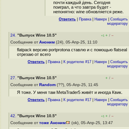
почти каждый день. Сегодня
поиграл, а что завтра будет -
непонятно: wine обновляется реже.
Ответить
|
Правка
|
Наверх
|
Cообщить
модератору
24.
"Выпуск Wine 10.5"
+
–
/
+1
Сообщение от
Аноним
(24), 05-Апр-25, 11:10
flatpack версию portprotonа ставлю и с помощью flatseal
отрезаю от всего
Ответить
|
Правка
|
К родителю #17
|
Наверх
|
Cообщить
модератору
27.
"Выпуск Wine 10.5"
+
–
/
Сообщение от
Random
(??), 05-Апр-25, 11:45
Я тоже. У меня там MetaTrader5 живёт и иногда Квик.
Ответить
|
Правка
|
К родителю #17
|
Наверх
|
Cообщить
модератору
42.
"Выпуск Wine 10.5"
+
–
/
+1
Сообщение от
тоже Аноним
(ok), 05-Апр-25, 13:47