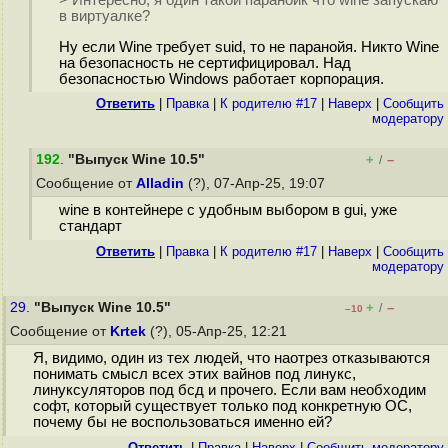
> Интересно, я один такой параноик что wine запускаю
в виртуалке?
Ну если Wine требует suid, то не паранойя. Никто Wine
на безопасность не сертифицировал. Над
безопасностью Windows работает корпорация.
Ответить
|
Правка
|
К родителю #17
|
Наверх
|
Cообщить
модератору
192
.
"Выпуск Wine 10.5"
+
–
/
Сообщение от
Alladin
(?), 07-Апр-25, 19:07
wine в контейнере с удобным выбором в gui, уже
стандарт
Ответить
|
Правка
|
К родителю #17
|
Наверх
|
Cообщить
модератору
29.
"Выпуск Wine 10.5"
+
–
/
–10
Сообщение от
Krtek
(?), 05-Апр-25, 12:21
Я, видимо, один из тех людей, что наотрез отказываются
понимать смысл всех этих вайнов под линукс,
линуксуляторов под бсд и прочего. Если вам необходим
софт, который существует только под конкретную ОС,
почему бы не воспользоваться именно ей?
Ответить
|
Правка
|
Наверх
|
Cообщить модератору