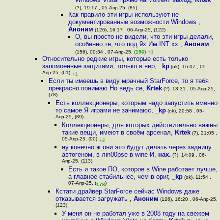
(?), 19:17 , 05-Апр-25, (85)
Как правило эти игры используют не
документированные возможности Windows
,
Аноним
(126), 16:17 , 06-Апр-25, (122)
О, вы просто не видели, что эти игры делали,
особенно те, что под 9x Им INT xx
,
Аноним
(156), 00:34 , 07-Апр-25, (
156
)
+1
Относительно редкие игры, которые есть только
запомоенные защитами, только в вир
,
_kp
(ok), 16:07 , 05-
Апр-25, (61)
+1
Если ты имеешь в виду мрачный StarForce, то я тебя
прекрасно понимаю Но ведь се
,
Krtek
(?), 18:31 , 05-Апр-25,
(78)
Есть коллекционеры, которым надо запустить именно
то самое Я играми не занимаюс
,
_kp
(ok), 20:58 , 05-
Апр-25, (89)
Коллекционеры, для которых действительно важны
такие вещи, имеют в своём арсенал
,
Krtek
(?), 21:05 ,
05-Апр-25, (90)
+2
ну конечно ж они это будут делать через задницу
автогеном, в лin00psе в wine И
,
нах.
(?), 14:09 , 06-
Апр-25, (113)
Есть и такое ПО, которое в Wine работает лучше,
а главное стабильнее, чем в ориг
,
_kp
(ok), 11:54 ,
07-Апр-25, (
)
178
Кстати драйвер StarForce сейчас Windows даже
отказывается загружать
,
Аноним
(126), 16:20 , 06-Апр-25,
(123)
У меня он не работал уже в 2008 году на свежем