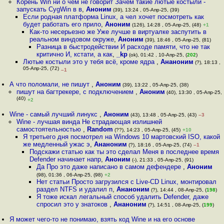
Корень Win ни о чем не говорит Зачем такие лютые костыли -
запускать CygWin в в
,
Аноним
(39), 13:24 , 05-Апр-25, (39)
Если родная платформа Linux, а чел хочет посмотреть как
будет работать его прило
,
Аноним
(126), 14:28 , 05-Апр-25, (48)
+1
Как-то несерьезно же Уже лучше в виртуалке заспутить в
реальном виндовом окруже
,
Аноним
(39), 18:46 , 05-Апр-25, (81)
Разница в быстродействии И расходе памяти, что не так
критично И, кстати, а как
,
_kp
(ok), 01:42 , 10-Апр-25, (
202
)
Лютые костыли это у тебя всё, кроме ядра
,
Ананоним
(?), 18:13 ,
05-Апр-25, (72)
–1
А что поломали, не пишут
,
Аноним
(39), 13:22 , 05-Апр-25, (38)
пишут на багтрекере, с подключением
,
Аноним
(40), 13:30 , 05-Апр-25,
(40)
+2
Wine - самый лучший линукс
,
Аноним
(43), 13:48 , 05-Апр-25, (43)
–3
Wine - лучшая винда Не страдающая излишней
самостоятельностью
,
Random
(??), 14:23 , 05-Апр-25, (45)
+10
Я третьего дня посмотрел на Windows 10 мартовский ISO, какой
же медленный ужас э
,
Ананоним
(?), 18:16 , 05-Апр-25, (74)
–1
Подскажи статью как ты это сделал Меня в последнее время
Defender начинает напр
,
Аноним
(-), 21:33 , 05-Апр-25, (91)
Да Про это даже написано в самом дефендере
,
Аноним
(98), 01:36 , 06-Апр-25, (98)
+2
Нет статьи Просто загрузился с Live-CD Linux, монтировал
раздел NTFS и удалил п
,
Ананоним
(?), 14:44 , 08-Апр-25, (
198
)
Я тоже искал легальный способ удалить Defender, даже
спросил это у знатоков
,
Ананоним
(?), 14:51 , 08-Апр-25, (
199
)
Я может чего-то не понимаю, взять код Wine и на его основе