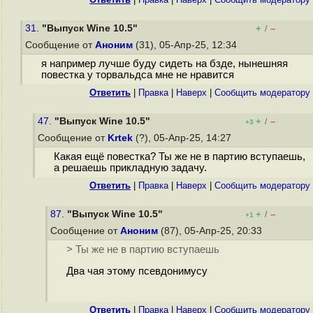
31.
"Выпуск Wine 10.5"
+
–
/
Сообщение от
Аноним
(31), 05-Апр-25, 12:34
я например лучше буду сидеть на бзде, нынешняя
повестка у торвальдса мне не нравится
Ответить
|
Правка
|
Наверх
|
Cообщить модератору
47.
"Выпуск Wine 10.5"
+
–
/
+3
Сообщение от
Krtek
(?), 05-Апр-25, 14:27
Какая ещё повестка? Ты же не в партию вступаешь,
а решаешь прикладную задачу.
Ответить
|
Правка
|
Наверх
|
Cообщить модератору
87.
"Выпуск Wine 10.5"
+
–
/
+1
Сообщение от
Аноним
(87), 05-Апр-25, 20:33
> Ты же не в партию вступаешь
Два чая этому псевдонимусу
Ответить
|
Правка
|
Наверх
|
Cообщить модератору