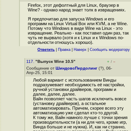
Firefox, этот дефолтный для Linux, браузер в
Wine? - однако народ знает толк в извращениях.
Я предпочитаю для запуска Windows и его
программ на Linux Virtual Box или KVM, а не Wine.
Потому что Windows в виде Wine на Linux - это
извращение. Реально - как поставил один раз, так
чуть не вырвало (хотя и к Linux и к Windows по-
отдельности отношусь хорошо).
Ответить
|
Правка
|
Наверх
|
Cообщить модератору
117.
"Выпуск Wine 10.5"
+
–
/
Сообщение от
ШиндовсПердолинг
(?), 06-
Апр-25, 15:01
Любой вариант с использованием Винды
подразумевает необходимость её настройки,
ручной установки драйверов, программ и
далее, далее, далее.
Вайн позволяет часть шагов исключить вовсе
(установку драйверов), а остальное
автоматизировать. Причем, скорее всего эту
автоматизацию уже сделал кто-то другой.
К тому же, Вайн намного лучше с точки зрения
производительности (а ни для чего, кроме игр,
Винда больше и не нужна). И, как ни странно,