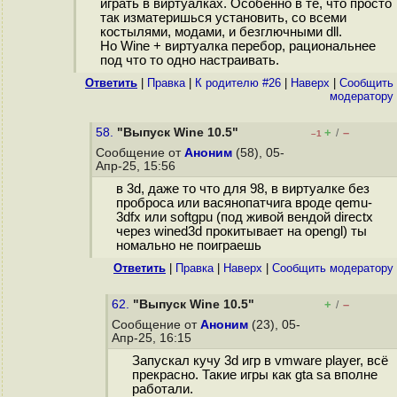
играть в виртуалках. Особенно в те, что просто
так изматеришься установить, со всеми
костылями, модами, и безглючными dll.
Но Wine + виртуалка перебор, рациональнее
под что то одно настраивать.
Ответить
|
Правка
|
К родителю #26
|
Наверх
|
Cообщить
модератору
58.
"Выпуск Wine 10.5"
+
–
/
–1
Сообщение от
Аноним
(58), 05-
Апр-25, 15:56
в 3d, даже то что для 98, в виртуалке без
проброса или васянопатчига вроде qemu-
3dfx или softgpu (под живой вендой directx
через wined3d прокитывает на opengl) ты
номально не поиграешь
Ответить
|
Правка
|
Наверх
|
Cообщить модератору
62.
"Выпуск Wine 10.5"
+
–
/
Сообщение от
Аноним
(23), 05-
Апр-25, 16:15
Запускал кучу 3d игр в vmware player, всё
прекрасно. Такие игры как gta sa вполне
работали.