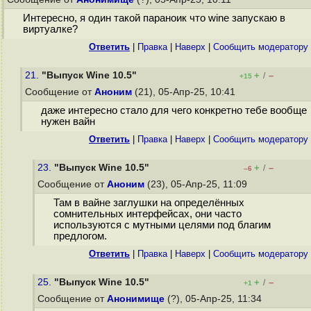
Интересно, я один такой параноик что wine запускаю в
виртуалке?
Ответить
|
Правка
|
Наверх
|
Cообщить модератору
21.
"Выпуск Wine 10.5"
+
–
/
+15
Сообщение от
Аноним
(21), 05-Апр-25, 10:41
даже интересно стало для чего конкретно тебе вообще
нужен вайн
Ответить
|
Правка
|
Наверх
|
Cообщить модератору
23.
"Выпуск Wine 10.5"
+
–
/
–6
Сообщение от
Аноним
(23), 05-Апр-25, 11:09
Там в вайне заглушки на определённых
сомнительных интерфейсах, они часто
используются с мутными целями под благим
предлогом.
Ответить
|
Правка
|
Наверх
|
Cообщить модератору
25.
"Выпуск Wine 10.5"
+
–
/
+1
Сообщение от
Анонимище
(?), 05-Апр-25, 11:34