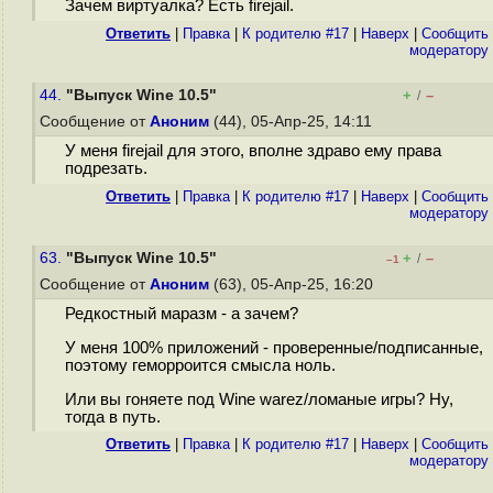
Зачем виртуалка? Есть firejail.
Ответить
|
Правка
|
К родителю #17
|
Наверх
|
Cообщить
модератору
44.
"Выпуск Wine 10.5"
+
–
/
Сообщение от
Аноним
(44), 05-Апр-25, 14:11
У меня firejail для этого, вполне здраво ему права
подрезать.
Ответить
|
Правка
|
К родителю #17
|
Наверх
|
Cообщить
модератору
63.
"Выпуск Wine 10.5"
+
–
/
–1
Сообщение от
Аноним
(63), 05-Апр-25, 16:20
Редкостный маразм - а зачем?
У меня 100% приложений - проверенные/подписанные,
поэтому геморроится смысла ноль.
Или вы гоняете под Wine warez/ломаные игры? Ну,
тогда в путь.
Ответить
|
Правка
|
К родителю #17
|
Наверх
|
Cообщить
модератору