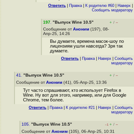
Ответить
|
Правка
|
К родителю #60
|
Наверх
|
Cообщить модератору
197
.
"Выпуск Wine 10.5"
+
–
/
Сообщение от
Аноним
(197), 08-
Апр-25, 14:26
Вы думаете, времена масок-шоу по
лицензиям ушли навсегда? Зря так
думаете.
Ответить
|
Правка
|
Наверх
|
Cообщить
модератору
41.
"Выпуск Wine 10.5"
+
–
/
Сообщение от
Аноним
(41), 05-Апр-25, 13:36
Тут часто спрашивают, кто использует Firefox в
Wine. Ну вот для этого, например, или для Google
Chrome, тем более.
Ответить
|
Правка
|
К родителю #21
|
Наверх
|
Cообщить
модератору
105.
"Выпуск Wine 10.5"
+
–
/
–1
Сообщение от
Аноним
(105), 06-Апр-25, 10:31