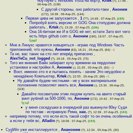
ноутбуке с Windows Vista на борту
,
Krtek
(?), 17:46 ,
06-Апр-25, (138)
С другой стороны, оно работало-таки
,
Аноним
(172), 19:38 , 06-Апр-25, (144)
Первая цива не запускается
,
1
(??), 14:49 , 07-Апр-25, (
185
)
Попробуй взять версию от GOG Она стопудово должна
работать
,
Krtek
(?), 15:28 , 07-Апр-25, (
186
)
Она 16-битная же И в GOG её нет, кстати Зато вот чего
есть https github com o
,
Аноним
(190), 16:07 , 07-Апр-25,
(
)
190
Мне в Линукс нравится ковыряться - играю под Windows Часть
приложений, что нужны
,
Аноним
(63), 16:21 , 05-Апр-25, (64)
–1
Та не, вас таких на сто лет вперёд припасено
,
AlexYeCu_not_logged
(?), 18:18 , 05-Апр-25, (75)
Того же мнения Вайн забирает кучу времени на пердолинг
установки и настройки А
,
Аноним
(-), 21:35 , 05-Апр-25, (92)
–1
Воот, именно это я и пытаюсь понять - зачем Это неудобно и
ненадёжно Компьютер
,
Krtek
(?), 22:55 , 05-Апр-25, (96)
+1
Ну давайте будем честными - не у всех материальное
положение позволяет иметь все
,
Аноним
(-), 15:30 , 06-Апр-25,
(118)
Давайте посоветуем этим людям купить на авито старый
винт рублей за 500-1000, по
,
Аноним
(172), 10:42 , 07-Апр-25,
(
)
174
у меня соседушки в очередной раз выкинули 80ку Судя
по тестам - исправную Рема
,
нах.
(?), 12:39 , 07-Апр-25, (
183
)
например потому, что если есть такой софт то он очень особенный
а если у тебя вс
,
Alladin
(?), 19:09 , 07-Апр-25, (
193
)
CygWin уже инсталлируется
,
Ананоним
(?), 12:34 , 05-Апр-25, (30)