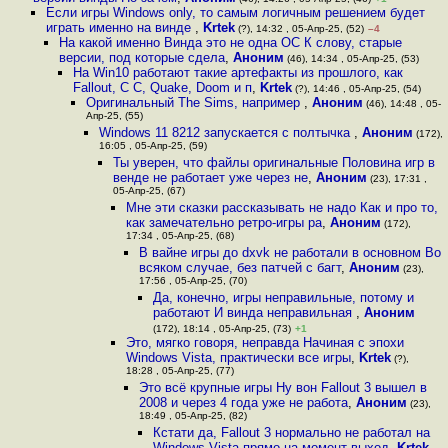
Если игры Windows only, то самым логичным решением будет
играть именно на винде
,
Krtek
(?), 14:32 , 05-Апр-25, (52)
–4
На какой именно Винда это не одна ОС К слову, старые
версии, под которые сдела
,
Аноним
(46), 14:34 , 05-Апр-25, (53)
На Win10 работают такие артефакты из прошлого, как
Fallout, C C, Quake, Doom и п
,
Krtek
(?), 14:46 , 05-Апр-25, (54)
Оригинальный The Sims, например
,
Аноним
(46), 14:48 , 05-
Апр-25, (55)
Windows 11 8212 запускается с полтычка
,
Аноним
(172),
16:05 , 05-Апр-25, (59)
Ты уверен, что файлы оригинальные Половина игр в
венде не работает уже через не
,
Аноним
(23), 17:31 ,
05-Апр-25, (67)
Мне эти сказки рассказывать не надо Как и про то,
как замечательно ретро-игры ра
,
Аноним
(172),
17:34 , 05-Апр-25, (68)
В вайне игры до dxvk не работали в основном Во
всяком случае, без патчей с багт
,
Аноним
(23),
17:56 , 05-Апр-25, (70)
Да, конечно, игры неправильные, потому и
работают И винда неправильная
,
Аноним
(172), 18:14 , 05-Апр-25, (73)
+1
Это, мягко говоря, неправда Начиная с эпохи
Windows Vista, практически все игры
,
Krtek
(?),
18:28 , 05-Апр-25, (77)
Это всё крупные игры Ну вон Fallout 3 вышел в
2008 и через 4 года уже не работа
,
Аноним
(23),
18:49 , 05-Апр-25, (82)
Кстати да, Fallout 3 нормально не работал на
Windows Vista прямо на момент выход
,
Krtek