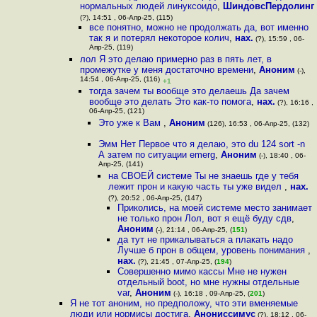
нормальных людей линуксоидо
,
ШиндовсПердолинг
(?), 14:51 , 06-Апр-25, (115)
все понятно, можно не продолжать да, вот именно
так я и потерял некоторое колич
,
нах.
(?), 15:59 , 06-
Апр-25, (119)
лол Я это делаю примерно раз в пять лет, в
промежутке у меня достаточно времени
,
Аноним
(-),
14:54 , 06-Апр-25, (116)
+1
тогда зачем ты вообще это делаешь Да зачем
вообще это делать Это как-то помога
,
нах.
(?), 16:16 ,
06-Апр-25, (121)
Это уже к Вам
,
Аноним
(126), 16:53 , 06-Апр-25, (132)
Эмм Нет Первое что я делаю, это du 124 sort -n
А затем по ситуации emerg
,
Аноним
(-), 18:40 , 06-
Апр-25, (141)
на СВОЕЙ системе Ты не знаешь где у тебя
лежит прон и какую часть ты уже видел
,
нах.
(?), 20:52 , 06-Апр-25, (147)
Приколись, на моей системе место занимает
не только прон Лол, вот я ещё буду сдв
,
Аноним
(-), 21:14 , 06-Апр-25, (
151
)
да тут не прикалываться а плакать надо
Лучше б прон в общем, уровень понимания
,
нах.
(?), 21:45 , 07-Апр-25, (
194
)
Совершенно мимо кассы Мне не нужен
отдельный boot, но мне нужны отдельные
var
,
Аноним
(-), 16:18 , 09-Апр-25, (
201
)
Я не тот аноним, но предположу, что эти вменяемые
люди или нормисы достига
,
Анониссимус
(?), 18:12 , 06-