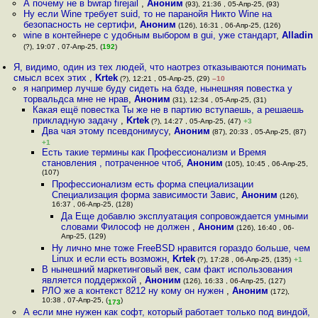
А почему не в bwrap firejail
,
Аноним
(93), 21:36 , 05-Апр-25, (93)
Ну если Wine требует suid, то не паранойя Никто Wine на
безопасность не сертифи
,
Аноним
(126), 16:31 , 06-Апр-25, (126)
wine в контейнере с удобным выбором в gui, уже стандарт
,
Alladin
(?), 19:07 , 07-Апр-25, (
192
)
Я, видимо, один из тех людей, что наотрез отказываются понимать
смысл всех этих
,
Krtek
(?), 12:21 , 05-Апр-25, (29)
–10
я например лучше буду сидеть на бзде, нынешняя повестка у
торвальдса мне не нрав
,
Аноним
(31), 12:34 , 05-Апр-25, (31)
Какая ещё повестка Ты же не в партию вступаешь, а решаешь
прикладную задачу
,
Krtek
(?), 14:27 , 05-Апр-25, (47)
+3
Два чая этому псевдонимусу
,
Аноним
(87), 20:33 , 05-Апр-25, (87)
+1
Есть такие термины как Профессионализм и Время
становления , потраченное чтоб
,
Аноним
(105), 10:45 , 06-Апр-25,
(107)
Профессионализм есть форма специализации
Специализация форма зависимости Завис
,
Аноним
(126),
16:37 , 06-Апр-25, (128)
Да Еще добавлю эксплуатация сопровождается умными
словами Философ не должен
,
Аноним
(126), 16:40 , 06-
Апр-25, (129)
Ну лично мне тоже FreeBSD нравится гораздо больше, чем
Linux и если есть возможн
,
Krtek
(?), 17:28 , 06-Апр-25, (135)
+1
В нынешний маркетинговый век, сам факт использования
является поддержкой
,
Аноним
(126), 16:33 , 06-Апр-25, (127)
РЛО же а контекст 8212 ну кому он нужен
,
Аноним
(172),
10:38 , 07-Апр-25, (
)
173
А если мне нужен как софт, который работает только под виндой,