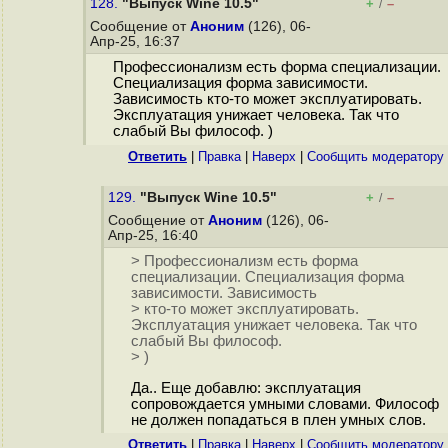
128.
"Выпуск Wine 10.5"
+
–
/
Сообщение от
Аноним
(126), 06-
Апр-25, 16:37
Профессионализм есть форма специализации.
Специализация форма зависимости.
Зависимость кто-то может эксплуатировать.
Эксплуатация унижает человека. Так что
слабый Вы философ. )
Ответить
|
Правка
|
Наверх
|
Cообщить модератору
129.
"Выпуск Wine 10.5"
+
–
/
Сообщение от
Аноним
(126), 06-
Апр-25, 16:40
> Профессионализм есть форма
специализации. Специализация форма
зависимости. Зависимость
> кто-то может эксплуатировать.
Эксплуатация унижает человека. Так что
слабый Вы философ.
> )
Да.. Еще добавлю: эксплуатация
сопровождается умными словами. Философ
не должен попадаться в плен умных слов.
Ответить
|
Правка
|
Наверх
|
Cообщить модератору