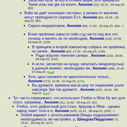
Запускал кучу 3d игр в vmware player, всё прекрасно
Такие игры как gta sa вполн
,
Аноним
(23), 16:15 , 05-Апр-25,
(62)
Вайн не даёт изоляцию системы, и репаки от васянов
могут приподнести сюрприз Есл
,
Аноним
(60), 16:06 , 05-
Апр-25, (60)
Скрыто модератором
,
Аноним
(69), 17:40 , 05-Апр-25, (69)
+4
Вчем проблема завести себе ссд чисто под все что
хочешь и менять их по необходим
,
Аноним
(120), 15:59 ,
06-Апр-25, (120)
В принципе и второй компьютер собрать не проблема,
но зачем
,
Аноним
(60), 17:33 , 06-Апр-25, (136)
Ради игрулек тяжелее сапера
,
Аноним
(142), 18:48 ,
06-Апр-25, (142)
А если, несмотря на нужду запускать виндоигрульку
в данный момент, необходимо им
,
Аноним
(188), 15:49 ,
07-Апр-25, (
)
188
Хоть одно назовите не идеологическое только
,
Аноним
(172), 10:36 , 07-Апр-25, (
172
)
Вы думаете, времена масок-шоу по лицензиям ушли
навсегда Зря так думаете
,
Аноним
(197), 14:26 , 08-
Апр-25, (
)
197
Тут часто спрашивают, кто использует Firefox в Wine Ну вот для
этого, например,
,
Аноним
(41), 13:36 , 05-Апр-25, (41)
Firefox, этот дефолтный для Linux, браузер в Wine - однако
народ знает толк в и
,
Аноним
(105), 10:31 , 06-Апр-25, (105)
–1
Любой вариант с использованием Винды подразумевает
необходимость её настройки, р
,
ШиндовсПердолинг
(?),
15:01 , 06-Апр-25, (117)