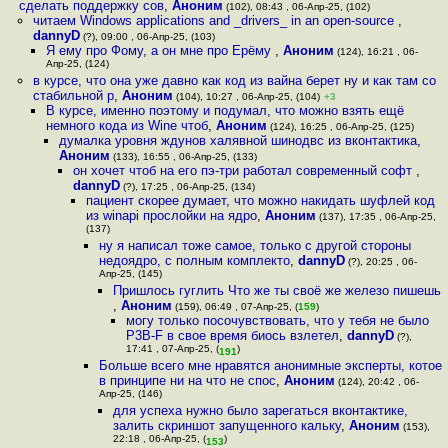
сделать поддержку сов
,
Аноним
(102), 08:43 , 06-Апр-25, (102)
читаем Windows applications and _drivers_ in an open-source
,
dannyD
(?), 09:00 , 06-Апр-25, (103)
Я ему про Фому, а он мне про Ерёму
,
Аноним
(124), 16:21 , 06-
Апр-25, (124)
в курсе, что она уже давно как код из вайна берет ну и как там со
стабильной р
,
Аноним
(104), 10:27 , 06-Апр-25, (104)
+3
В курсе, именно поэтому и подумал, что можно взять ещё
немного кода из Wine чтоб
,
Аноним
(124), 16:25 , 06-Апр-25, (125)
думалка уровня ждунов халявной шинодвс из вконтактика
,
Аноним
(133), 16:55 , 06-Апр-25, (133)
он хочет чтоб на его пэ-три работал современный софт
,
dannyD
(?), 17:25 , 06-Апр-25, (134)
пациент скорее думает, что можно накидать шуфлей код
из winapi прослойки на ядро
,
Аноним
(137), 17:35 , 06-Апр-25,
(137)
ну я написал тоже самое, только с другой стороны
недоядро, с полным комплекто
,
dannyD
(?), 20:25 , 06-
Апр-25, (145)
Пришлось гуглить Что же ты своё же железо пишешь
,
Аноним
(159), 06:49 , 07-Апр-25, (
159
)
могу только посочувствовать, что у тебя не было
P3B-F в свое время биось взлетел
,
dannyD
(?),
17:41 , 07-Апр-25, (
)
191
Больше всего мне нравятся анонимные эксперты, котое
в принципе ни на что не спос
,
Аноним
(124), 20:42 , 06-
Апр-25, (146)
для успеха нужно было зарегаться вконтактике,
залить скриншот запущенного кальку
,
Аноним
(153),
22:18 , 06-Апр-25, (
)
153