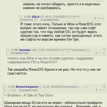
извини, не хотел обидеть, просто я в ящечных
камнях не разбираюсь.
6.166
,
EULA
(
?
), 08:41, 07/04/2025 [
^
] [
^^
] [
^^^
]
+
–
/
[
ответить
]
[
↑
] [
к модератору
]
Я тоже этого хочу. Только в Wine и ReactOS этот
вопрос не имеет отношения, так как сам софт
сделан так, что под любой ОС он будет жрать
процессор и память, как сотни запущенных этого
же софта но версии времен Пи-Три.
+2
2.189
,
Аноним
(
188
), 15:54, 07/04/2025 [
^
] [
^^
] [
^^^
] [
ответить
]
[
↑
]
+
–
[
к модератору
]
/
>взять код Wine и на его основе сделать поддержку
современного ПО в ReactOS?
Так разрабы ReactOS брали и не раз. Но что-то у них не
срастается.
+2
1.109
,
Виталя Казуалов
(-), 11:42, 06/04/2025 [
ответить
] [
﹢﹢﹢
]
+
–
[
· · ·
]
[
↑
] [
к модератору
]
/
> Brothers - A Tale of Two Sons
Шикарная вещь! Если кто не играл - обязательно пройдите.
Игра часов на 5, но насколько же хороша... Впрочем, как и