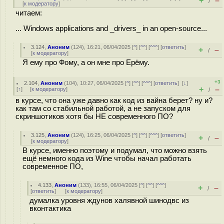
+
–
/
[
к модератору
]
читаем:
... Windows applications and _drivers_ in an open-source...
3.124
,
Аноним
(
124
), 16:21, 06/04/2025 [
^
] [
^^
] [
^^^
] [
ответить
]
+
–
/
[
к модератору
]
Я ему про Фому, а он мне про Ерёму.
+3
2.104
,
Аноним
(
104
), 10:27, 06/04/2025 [
^
] [
^^
] [
^^^
] [
ответить
]
[
↓
]
+
–
[
↑
] [
к модератору
]
/
в курсе, что она уже давно как код из вайна берет? ну и?
как там со стабильной работой, а не запуском для
скриншотиков хотя бы НЕ современного ПО?
3.125
,
Аноним
(
124
), 16:25, 06/04/2025 [
^
] [
^^
] [
^^^
] [
ответить
]
+
–
/
[
к модератору
]
В курсе, именно поэтому и подумал, что можно взять
ещё немного кода из Wine чтобы начал работать
современное ПО,
4.133
,
Аноним
(
133
), 16:55, 06/04/2025 [
^
] [
^^
] [
^^^
]
+
–
/
[
ответить
]
[
к модератору
]
думалка уровня ждунов халявной шинодвс из
вконтактика