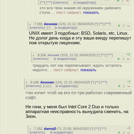
+
–
/
[
^^
] [
^^^
] [
ответить
]
[
к модератору
]
это все твои знания об окружениях рабочего
стола ...
текст свёрнут,
показать
7.150
,
Аноним
(
124
), 21:12, 06/04/2025 [
^
] [
^^
] [
^^^
]
+
–
/
[
ответить
]
[
↑
] [
к модератору
]
UNIX имеет 3 подобных: BSD, Solaris, etc, Linux.
Не долог день когда и эту ваши винду перепишут
пож открытую лицензию.
+2
8.154
,
Аноним
(
153
), 22:19, 06/04/2025 [
^
] [
^^
] [
^^^
]
+
–
[
ответить
]
[
к модератору
]
/
тридцать лет как переписывают, ждать осталось
недолго ...
текст свёрнут,
показать
+1
6.149
,
Аноним
(
124
), 21:10, 06/04/2025 [
^
] [
^^
] [
^^^
]
+
–
[
ответить
]
[
↓
] [
↑
] [
к модератору
]
/
>он хочет чтоб на его пэ-три работал современный
софт.
Не гони, у меня был Intel Core 2 Duo и только
аппаратная неисправность вынудила сменить, на
Зион.
–1
7.152
,
dannyD
(
?
), 22:00, 06/04/2025 [
^
] [
^^
] [
^^^
]
+
–
[
ответить
]
[
к модератору
]
/