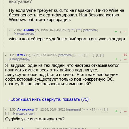
виртуалке?
Ну если Wine требует suid, то не паранойя. Никто Wine на
безопасность не сертифицировал. Над безопасностью
Windows работает корпорация.
2.192
,
Alladin
(
?
), 19:07, 07/04/2025 [
^
] [
^^
] [
^^^
] [
ответить
]
+
–
/
[
к модератору
]
wine в контейнере с удобным выбором в gui, уже стандарт
–10
1.29
,
Krtek
(
?
), 12:21, 05/04/2025 [
ответить
] [
﹢﹢﹢
] [
· · ·
]
[
↓
] [
↑
]
+
–
[
к модератору
]
/
Я, видимо, один из тех людей, что наотрез отказываются
понимать смысл всех этих вайнов под линукс,
линуксуляторов под бсд и прочего. Если вам необходим
софт, который существует только под конкретную ОС,
почему бы не воспользоваться именно ей?
....большая нить свёрнута, показать (79)
1.30
,
Ананоним
(
?
), 12:34, 05/04/2025 [
ответить
] [
﹢﹢﹢
] [
· · ·
]
[
↓
]
+
–
/
[
↑
] [
к модератору
]
CygWin уже инсталлируется?