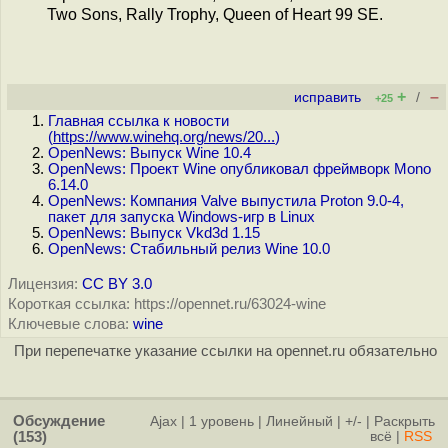
Two Sons, Rally Trophy, Queen of Heart 99 SE.
+
–
исправить
/
+25
Главная ссылка к новости
(
https://www.winehq.org/news/20...
)
OpenNews: Выпуск Wine 10.4
OpenNews: Проект Wine опубликовал фреймворк Mono
6.14.0
OpenNews: Компания Valve выпустила Proton 9.0-4,
пакет для запуска Windows-игр в Linux
OpenNews: Выпуск Vkd3d 1.15
OpenNews: Стабильный релиз Wine 10.0
Лицензия:
CC BY 3.0
Короткая ссылка: https://opennet.ru/63024-wine
Ключевые слова:
wine
При перепечатке указание ссылки на opennet.ru обязательно
Обсуждение
Ajax
|
1 уровень
|
Линейный
|
+/-
|
Раскрыть
(153)
всё
|
RSS