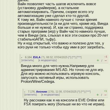
далее.
Вайн позволяет часть шагов исключить вовсе
(установку драйверов), а остальное
автоматизировать. Причем, скорее всего эту
автоматизацию уже сделал кто-то другой.
К тому же, Вайн намного лучше с точки зрения
производительности (а ни для чего, кроме игр, Винда
больше и не нужна). И, как ни странно, поддержка
старых программ (игр) у Вайн часто намного лучше,
чем в Винде (ага, слыхал я все эти сказки про 20-лет
стабильноАПИ, тьфу).
Ну и код открытый, что важно и полезно для тех, у
кого руки не только чтобы еду ими в рот загребать.
–1
6.164
,
EULA
(
?
), 08:32, 07/04/2025 [
^
] [
^^
] [
^^^
]
+
–
[
ответить
]
[
к модератору
]
/
Винда много для чего нужна.Например для
администрирования MS AD. Но точно не для игр.
Для игр можно использовать игровую консоль,
запускать нативный игры, использовать
Proton/Wine/Cedega.
+1
7.176
,
Аноним
(
176
), 11:08, 07/04/2025 [
^
] [
^^
] [
^^^
]
+
–
[
ответить
]
[
к модератору
]
/
Ну расскажи как я на консоли в EVE Online или
FSX поиграть могу (больше ни во что не играю).