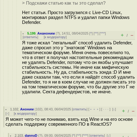
> Подскажи статью как ты это сделал?
Нет статьи. Просто загрузился с Live-CD Linux,
монтировал раздел NTFS и удалил папки Windows
Defender.
5.199
,
Ананоним
(
?
), 14:51, 08/04/2025 [
^
] [
^^
] [
^^^
]
+
–
/
[
ответить
]
[
к модератору
]
Я тоже искал "легальный" способ удалить Defender,
даже спросил это у "знатоков" Windows на
тематическом форуме. Меня очень повеселило то,
что в ответ я получал настоятельные рекомендации
не удалять Defender, потому что он якобы улучшает
стабильность системы. Не иначе как мифическую
стабильность. Ну да, стабильность зонда :D И мне
даже сказали там, что если я найдёт способ удалить
Defender, то я ни в коем случае не должен писать это
на том тематическом форуме, что бы другие это Г не
удалили. Секта дефендеристов, не иначе.
1.102
,
Аноним
(
102
), 08:43, 06/04/2025 [
ответить
] [
﹢﹢﹢
] [
· · ·
]
[
↓
]
+
–
/
[
↑
] [
к модератору
]
Я может чего-то не понимаю, взять код Wine и на его основе
сделать поддержку современного ПО в ReactOS?
2.103
,
dannyD
(
?
), 09:00, 06/04/2025 [
^
] [
^^
] [
^^^
] [
ответить
]
[
↓
]