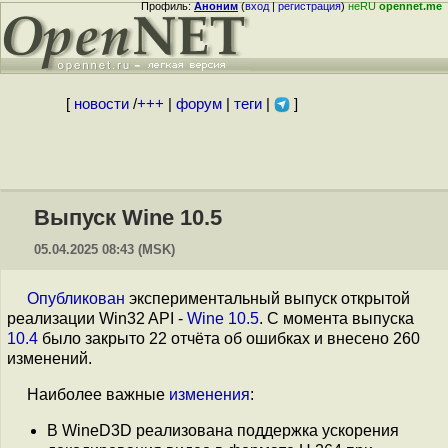
Профиль:
Аноним
(
вход
|
регистрация
)
неRU
opennet.me
[
новости
/
+++
|
форум
|
теги
|
]
Выпуск Wine 10.5
05.04.2025 08:43 (MSK)
Опубликован
экспериментальный выпуск открытой
реализации Win32 API -
Wine 10.5
. С момента выпуска
10.4
было закрыто 22 отчёта об ошибках и внесено 260
изменений.
Наиболее важные
изменения
:
В WineD3D реализована поддержка ускорения