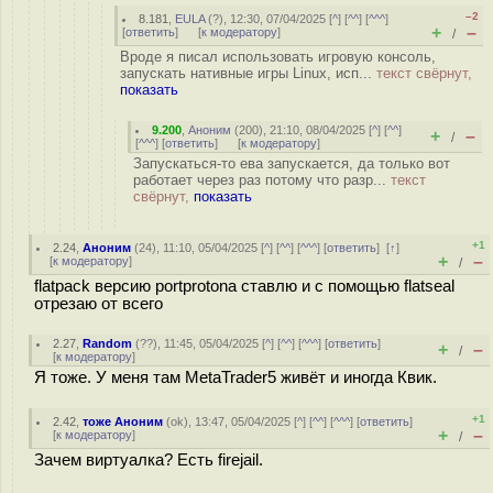
–2
8.181
,
EULA
(
?
), 12:30, 07/04/2025 [
^
] [
^^
] [
^^^
]
+
–
[
ответить
]
[
к модератору
]
/
Вроде я писал использовать игровую консоль,
запускать нативные игры Linux, исп...
текст свёрнут,
показать
9.200
,
Аноним
(
200
), 21:10, 08/04/2025 [
^
] [
^^
]
+
–
/
[
^^^
] [
ответить
]
[
к модератору
]
Запускаться-то ева запускается, да только вот
работает через раз потому что разр...
текст
свёрнут,
показать
+1
2.24
,
Аноним
(
24
), 11:10, 05/04/2025 [
^
] [
^^
] [
^^^
] [
ответить
]
[
↑
]
+
–
[
к модератору
]
/
flatpack версию portprotonа ставлю и с помощью flatseal
отрезаю от всего
2.27
,
Random
(
??
), 11:45, 05/04/2025 [
^
] [
^^
] [
^^^
] [
ответить
]
+
–
/
[
к модератору
]
Я тоже. У меня там MetaTrader5 живёт и иногда Квик.
+1
2.42
,
тоже Аноним
(
ok
), 13:47, 05/04/2025 [
^
] [
^^
] [
^^^
] [
ответить
]
+
–
[
к модератору
]
/
Зачем виртуалка? Есть firejail.