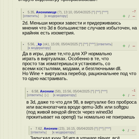
–7
5.35
,
Анонимище
(
?
), 13:10, 05/04/2025 [
^
] [
^^
] [
^^^
]
+
–
[
ответить
]
[
к модератору
]
/
2d. Меньши мороки завести и придерживаюсь
мнения что 3d в большинстве случаев избыточен, на
крайняк есть изометрия.
5.56
,
_kp
(
ok
), 15:09, 05/04/2025 [
^
] [
^^
] [
^^^
] [
ответить
]
+
–
/
[
к модератору
]
Да в игры, даже те,что для ХР нормально
играть в виртуалках. Особенно в те, что
просто так изматеришься установить, со
всеми костылями, модами, и безглючными dll.
Но Wine + виртуалка перебор, рациональнее под что
то одно настраивать.
–1
6.58
,
Аноним
(
58
), 15:56, 05/04/2025 [
^
] [
^^
] [
^^^
]
+
–
[
ответить
]
[
↓
] [
к модератору
]
/
в 3d, даже то что для 98, в виртуалке без проброса
или васянопатчига вроде qemu-3dfx или softgpu
(под живой вендой directx через wined3d
прокитывает на opengl) ты номально не поиграешь
7.62
,
Аноним
(
23
), 16:15, 05/04/2025 [
^
] [
^^
] [
^^^
]
+
–
/
[
ответить
]
[
к модератору
]
Запускал кучу 3d игр в vmware player, всё