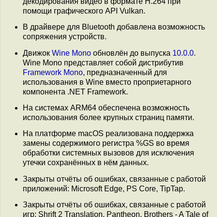
декодирования видео в формате H.264 при
помощи графического API Vulkan.
В драйвере для Bluetooth добавлена возможность
сопряжения устройств.
Движок
Wine Mono
обновлён до выпуска
10.0.0
.
Wine Mono представляет собой дистрибутив
Framework Mono
, предназначенный для
использования в Wine вместо проприетарного
компонента .NET Framework.
На системах ARM64 обеспечена возможность
использования более крупных страниц памяти.
На платформе macOS реализована поддержка
замены содержимого регистра %GS во время
обработки системных вызовов для исключения
утечки сохранённых в нём данных.
Закрыты отчёты об ошибках, связанные с работой
приложений: Microsoft Edge, PS Core, TipTap.
Закрыты отчёты об ошибках, связанные с работой
игр: Shrift 2 Translation, Pantheon, Brothers - A Tale of