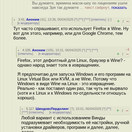
Вы думаете, времена масок-шоу по лицензиям ушли
навсегда Зря так думаете ...
текст свёрнут,
показать
3.41
,
Аноним
(
41
), 13:36, 05/04/2025 [
^
] [
^^
] [
^^^
] [
ответить
]
[
↑
]
+
–
/
[
к модератору
]
Тут часто спрашивают, кто использует Firefox в Wine. Ну
вот для этого, например, или для Google Chrome, тем
более.
–1
4.105
,
Аноним
(
105
), 10:31, 06/04/2025 [
^
] [
^^
] [
^^^
]
+
–
[
ответить
]
[
к модератору
]
/
Firefox, этот дефолтный для Linux, браузер в Wine? -
однако народ знает толк в извращениях.
Я предпочитаю для запуска Windows и его программ на
Linux Virtual Box или KVM, а не Wine. Потому что
Windows в виде Wine на Linux - это извращение.
Реально - как поставил один раз, так чуть не вырвало
(хотя и к Linux и к Windows по-отдельности отношусь
хорошо).
5.117
,
ШиндовсПердолинг
(
?
), 15:01, 06/04/2025 [
^
] [
^^
]
+
–
/
[
^^^
] [
ответить
]
[
к модератору
]
Любой вариант с использованием Винды
подразумевает необходимость её настройки, ручной
установки драйверов, программ и далее, далее,