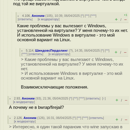
под той же виртуалкой.
+1
4.106
,
Аноним
(
105
), 10:39, 06/04/2025 [
^
] [
^^
] [
^^^
]
+
–
[
ответить
]
[
к модератору
]
/
Какие проблемы у вас вылезают с Windows,
установленной на виртуалке? У меня почему-то их нет.
И использование Windows в виртуалке - это мой
основной вариант на Linux.
5.114
,
ШиндовсПердолинг
(
?
), 14:35, 06/04/2025 [
^
] [
^^
]
+
–
/
[
^^^
] [
ответить
]
[
к модератору
]
> Какие проблемы у вас вылезают с Windows,
установленной на виртуалке? У меня почему-то их
нет.
> И использование Windows в виртуалке - это мой
основной вариант на Linux.
Взаимоисключающие положения.
2.93
,
Аноним
(
93
), 21:36, 05/04/2025 [
^
] [
^^
] [
^^^
] [
ответить
]
[
↑
]
+
–
/
[
к модератору
]
А почему не в bwrap/firejail?
2.126
,
Аноним
(
126
), 16:31, 06/04/2025 [
^
] [
^^
] [
^^^
] [
ответить
]
+
–
/
[
к модератору
]
> Интересно, я один такой параноик что wine запускаю в