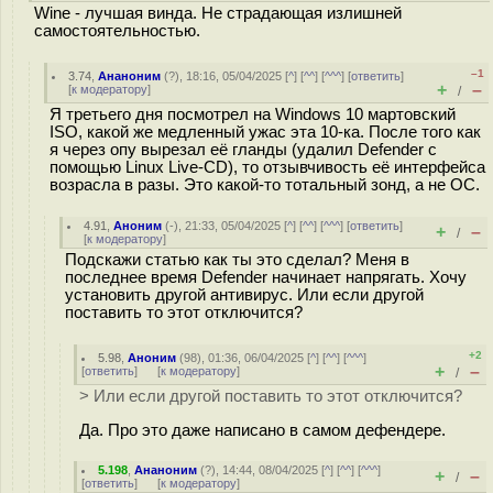
Wine - лучшая винда. Не страдающая излишней
самостоятельностью.
–1
3.74
,
Ананоним
(
?
), 18:16, 05/04/2025 [
^
] [
^^
] [
^^^
] [
ответить
]
+
–
[
к модератору
]
/
Я третьего дня посмотрел на Windows 10 мартовский
ISO, какой же медленный ужас эта 10-ка. После того как
я через опу вырезал её гланды (удалил Defender с
помощью Linux Live-CD), то отзывчивость её интерфейса
возрасла в разы. Это какой-то тотальный зонд, а не ОС.
4.91
,
Аноним
(
-
), 21:33, 05/04/2025 [
^
] [
^^
] [
^^^
] [
ответить
]
+
–
/
[
к модератору
]
Подскажи статью как ты это сделал? Меня в
последнее время Defender начинает напрягать. Хочу
установить другой антивирус. Или если другой
поставить то этот отключится?
+2
5.98
,
Аноним
(
98
), 01:36, 06/04/2025 [
^
] [
^^
] [
^^^
]
+
–
[
ответить
]
[
к модератору
]
/
> Или если другой поставить то этот отключится?
Да. Про это даже написано в самом дефендере.
5.198
,
Ананоним
(
?
), 14:44, 08/04/2025 [
^
] [
^^
] [
^^^
]
+
–
/
[
ответить
]
[
к модератору
]