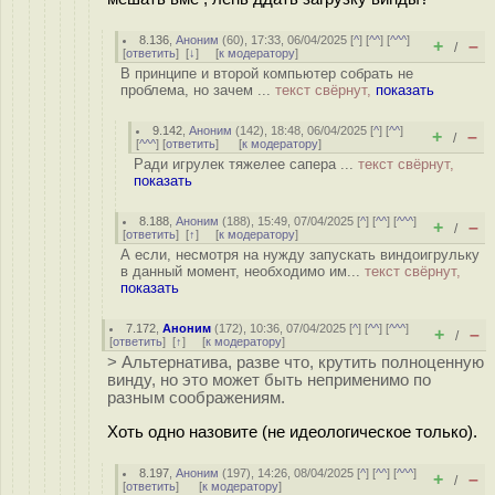
8.136
,
Аноним
(
60
), 17:33, 06/04/2025 [
^
] [
^^
] [
^^^
]
+
–
/
[
ответить
]
[
↓
] [
к модератору
]
В принципе и второй компьютер собрать не
проблема, но зачем ...
текст свёрнут,
показать
9.142
,
Аноним
(
142
), 18:48, 06/04/2025 [
^
] [
^^
]
+
–
/
[
^^^
] [
ответить
]
[
к модератору
]
Ради игрулек тяжелее сапера ...
текст свёрнут,
показать
8.188
,
Аноним
(
188
), 15:49, 07/04/2025 [
^
] [
^^
] [
^^^
]
+
–
/
[
ответить
]
[
↑
] [
к модератору
]
А если, несмотря на нужду запускать виндоигрульку
в данный момент, необходимо им...
текст свёрнут,
показать
7.172
,
Аноним
(
172
), 10:36, 07/04/2025 [
^
] [
^^
] [
^^^
]
+
–
/
[
ответить
]
[
↑
] [
к модератору
]
> Альтернатива, разве что, крутить полноценную
винду, но это может быть неприменимо по
разным соображениям.
Хоть одно назовите (не идеологическое только).
8.197
,
Аноним
(
197
), 14:26, 08/04/2025 [
^
] [
^^
] [
^^^
]
+
–
/
[
ответить
]
[
к модератору
]