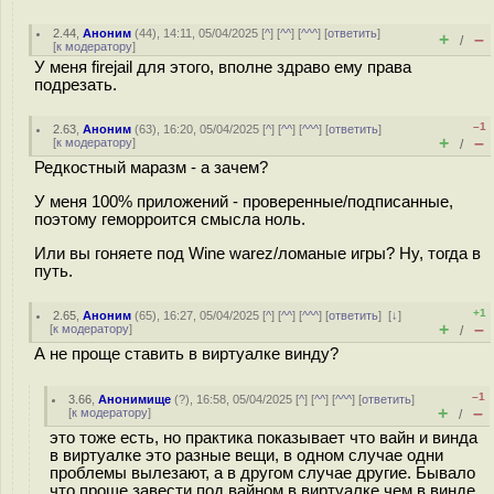
2.44
,
Аноним
(
44
), 14:11, 05/04/2025 [
^
] [
^^
] [
^^^
] [
ответить
]
+
–
/
[
к модератору
]
У меня firejail для этого, вполне здраво ему права
подрезать.
–1
2.63
,
Аноним
(
63
), 16:20, 05/04/2025 [
^
] [
^^
] [
^^^
] [
ответить
]
+
–
[
к модератору
]
/
Редкостный маразм - а зачем?
У меня 100% приложений - проверенные/подписанные,
поэтому геморроится смысла ноль.
Или вы гоняете под Wine warez/ломаные игры? Ну, тогда в
путь.
+1
2.65
,
Аноним
(
65
), 16:27, 05/04/2025 [
^
] [
^^
] [
^^^
] [
ответить
]
[
↓
]
+
–
[
к модератору
]
/
А не проще ставить в виртуалке винду?
–1
3.66
,
Анонимище
(
?
), 16:58, 05/04/2025 [
^
] [
^^
] [
^^^
] [
ответить
]
+
–
[
к модератору
]
/
это тоже есть, но практика показывает что вайн и винда
в виртуалке это разные вещи, в одном случае одни
проблемы вылезают, а в другом случае другие. Бывало
что проще завести под вайном в виртуалке чем в винде