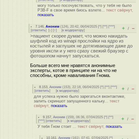
могу только посочувствовать, что у тебя не было
P3B-F в свое время биось взлете...
текст свёрнут,
показать
7.146
,
Аноним
(
124
), 20:42, 06/04/2025 [
^
] [
^^
] [
^^^
]
+
–
/
[
ответить
]
[
↓
] [
↑
] [
к модератору
]
>пациент скорее думает, что можно накидать
шуфлей код из winapi прослойки на ядро из
костылей и заглушек не дотягивающее даже до
уровня икспи и у него сразу свежий браузер с
фотошопом начнут запускаться.
Больше всего мне нравятся анонимные
эксперты, котое в принципе ни на что не
способны, кроме наваливания Гнома.
8.153
,
Аноним
(
153
), 22:18, 06/04/2025 [
^
] [
^^
] [
^^^
]
+
–
/
[
ответить
]
[
к модератору
]
для успеха нужно было зарегаться вконтактике,
залить скриншот запущенного кальку...
текст
свёрнут,
показать
9.157
,
Аноним
(
159
), 06:36, 07/04/2025 [
^
] [
^^
]
+
–
/
[
^^^
] [
ответить
]
[
к модератору
]
У тебя Гном стоит ...
текст свёрнут,
показать
10.161
,
Аноним
(
161
), 07:41, 07/04/2025 [
^
]