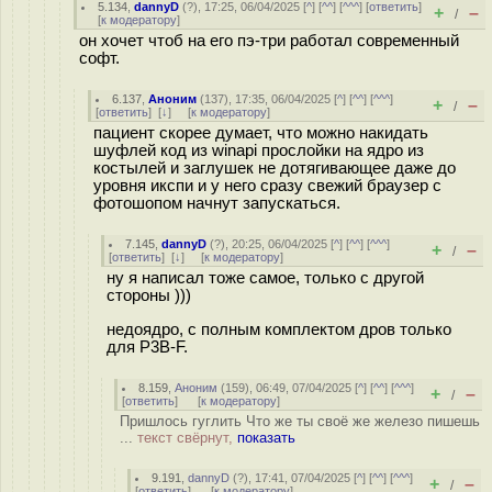
5.134
,
dannyD
(
?
), 17:25, 06/04/2025 [
^
] [
^^
] [
^^^
] [
ответить
]
+
–
/
[
к модератору
]
он хочет чтоб на его пэ-три работал современный
софт.
6.137
,
Аноним
(
137
), 17:35, 06/04/2025 [
^
] [
^^
] [
^^^
]
+
–
/
[
ответить
]
[
↓
] [
к модератору
]
пациент скорее думает, что можно накидать
шуфлей код из winapi прослойки на ядро из
костылей и заглушек не дотягивающее даже до
уровня икспи и у него сразу свежий браузер с
фотошопом начнут запускаться.
7.145
,
dannyD
(
?
), 20:25, 06/04/2025 [
^
] [
^^
] [
^^^
]
+
–
/
[
ответить
]
[
↓
] [
к модератору
]
ну я написал тоже самое, только с другой
стороны )))
недоядро, с полным комплектом дров только
для P3B-F.
8.159
,
Аноним
(
159
), 06:49, 07/04/2025 [
^
] [
^^
] [
^^^
]
+
–
/
[
ответить
]
[
к модератору
]
Пришлось гуглить Что же ты своё же железо пишешь
...
текст свёрнут,
показать
9.191
,
dannyD
(
?
), 17:41, 07/04/2025 [
^
] [
^^
] [
^^^
]
+
–
/
[
ответить
]
[
к модератору
]