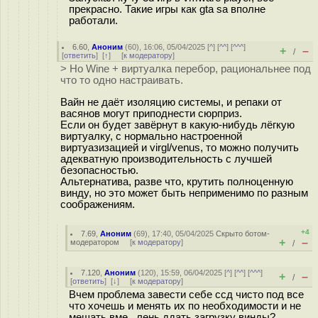
прекрасно. Такие игры как gta sa вполне
работали.
6.60
,
Аноним
(
60
), 16:06, 05/04/2025 [
^
] [
^^
] [
^^^
]
+
–
/
[
ответить
]
[
↑
] [
к модератору
]
> Но Wine + виртуалка перебор, рациональнее под
что то одно настраивать.
Вайн не даёт изоляцию системы, и репаки от
васянов могут приподнести сюрприз.
Если он будет завёрнут в какую-нибудь лёгкую
виртуалку, с нормально настроенной
виртуазизацией и virgl/venus, то можно получить
адекватную производительность с лучшей
безопасностью.
Альтернатива, разве что, крутить полноценную
винду, но это может быть неприменимо по разным
соображениям.
+4
7.69
,
Аноним
(
69
), 17:40, 05/04/2025
Скрыто ботом-
+
–
модератором
[
к модератору
]
/
7.120
,
Аноним
(
120
), 15:59, 06/04/2025 [
^
] [
^^
] [
^^^
]
+
–
/
[
ответить
]
[
↓
] [
к модератору
]
Вчем проблема завести себе ссд чисто под все
что хочешь и менять их по необходимости и не
мешать вме , лень ддать загрузку винды?