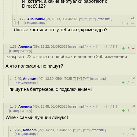
И, кстати, а какие виртуалки работают с
DirectX 12?
–1
3.72
,
Ананоним
(
?
), 18:13, 05/04/2025 [
^
] [
^^
] [
^^^
] [
ответить
]
+
–
[
↑
] [
к модератору
]
/
Лютые костыли это у тебя всё, кроме ядра?
1.38
,
Аноним
(
39
), 13:22, 05/04/2025 [
ответить
] [
﹢﹢﹢
] [
· · ·
]
[
↓
] [
↑
]
+
–
/
[
к модератору
]
>закрыто 22 отчёта об ошибках и внесено 260 изменений
А что поломали, не пишут?
+2
2.40
,
Аноним
(
40
), 13:30, 05/04/2025 [
^
] [
^^
] [
^^^
] [
ответить
]
+
–
[
к модератору
]
/
пишут на багтрекере, с подключением!
–3
1.43
,
Аноним
(
43
), 13:48, 05/04/2025 [
ответить
] [
﹢﹢﹢
] [
· · ·
]
[
↓
] [
↑
]
+
–
[
к модератору
]
/
Wine - самый лучший линукс!
+10
2.45
,
Random
(
??
), 14:23, 05/04/2025 [
^
] [
^^
] [
^^^
] [
ответить
]
+
–
[
к модератору
]
/