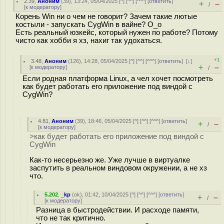
2.39
,
Аноним
(
39
), 13:24, 05/04/2025 [
^
] [
^^
] [
^^^
] [
ответить
]
+
–
/
[
к модератору
]
Корень Win ни о чем не говорит? Зачем такие лютые
костыли - запускать CygWin в вайне? О_о
Есть реальный юзкейс, который нужен по работе? Потому
чисто как хобби я хз, нахиг так удохаться.
+1
3.48
,
Аноним
(
126
), 14:28, 05/04/2025 [
^
] [
^^
] [
^^^
] [
ответить
]
[
↓
]
+
–
[
к модератору
]
/
Если родная платформа Linux, а чел хочет посмотреть
как будет работать его приложение под виндой с
CygWin?
4.81
,
Аноним
(
39
), 18:46, 05/04/2025 [
^
] [
^^
] [
^^^
] [
ответить
]
+
–
/
[
к модератору
]
>как будет работать его приложение под виндой с
CygWin
Как-то несерьезно же. Уже лучше в виртуалке
заспутить в реальном виндовом окружении, а не хз
что.
5.202
,
_kp
(
ok
), 01:42, 10/04/2025 [
^
] [
^^
] [
^^^
] [
ответить
]
+
–
/
[
к модератору
]
Разница в быстродействии. И расходе памяти,
что не так критично.