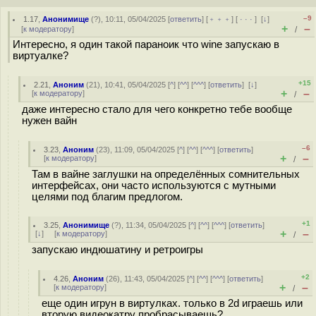
–9
1.17
,
Анонимище
(
?
), 10:11, 05/04/2025 [
ответить
] [
﹢﹢﹢
] [
· · ·
]
[
↓
]
+
–
[
к модератору
]
/
Интересно, я один такой параноик что wine запускаю в
виртуалке?
+15
2.21
,
Аноним
(
21
), 10:41, 05/04/2025 [
^
] [
^^
] [
^^^
] [
ответить
]
[
↓
]
+
–
[
к модератору
]
/
даже интересно стало для чего конкретно тебе вообще
нужен вайн
–6
3.23
,
Аноним
(
23
), 11:09, 05/04/2025 [
^
] [
^^
] [
^^^
] [
ответить
]
+
–
[
к модератору
]
/
Там в вайне заглушки на определённых сомнительных
интерфейсах, они часто используются с мутными
целями под благим предлогом.
+1
3.25
,
Анонимище
(
?
), 11:34, 05/04/2025 [
^
] [
^^
] [
^^^
] [
ответить
]
+
–
[
↓
] [
к модератору
]
/
запускаю индюшатину и ретроигры
+2
4.26
,
Аноним
(
26
), 11:43, 05/04/2025 [
^
] [
^^
] [
^^^
] [
ответить
]
+
–
[
к модератору
]
/
еще один игрун в виртулках. только в 2d играешь или
вторую видеокатру пробрасываешь?