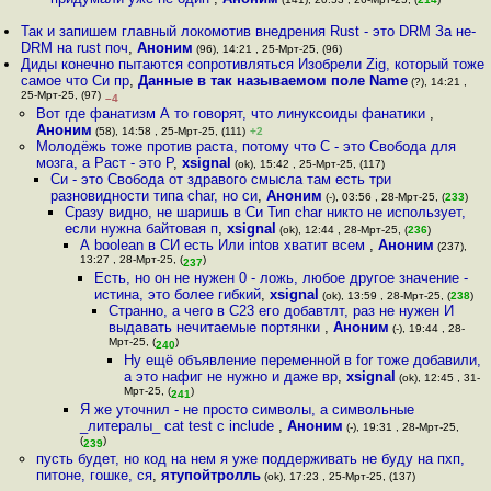
Так и запишем главный локомотив внедрения Rust - это DRM За не-
DRM на rust поч
,
Аноним
(96), 14:21 , 25-Мрт-25, (96)
Диды конечно пытаются сопротивляться Изобрели Zig, который тоже
самое что Си пр
,
Данные в так называемом поле Name
(?), 14:21 ,
25-Мрт-25, (97)
–4
Вот где фанатизм А то говорят, что линуксоиды фанатики
,
Аноним
(58), 14:58 , 25-Мрт-25, (111)
+2
Молодёжь тоже против раста, потому что С - это Свобода для
мозга, а Раст - это Р
,
xsignal
(ok), 15:42 , 25-Мрт-25, (117)
Си - это Свобода от здравого смысла там есть три
разновидности типа char, но си
,
Аноним
(-), 03:56 , 28-Мрт-25, (
233
)
Сразу видно, не шаришь в Си Тип char никто не использует,
если нужна байтовая п
,
xsignal
(ok), 12:44 , 28-Мрт-25, (
236
)
А boolean в СИ есть Или intов хватит всем
,
Аноним
(237),
13:27 , 28-Мрт-25, (
)
237
Есть, но он не нужен 0 - ложь, любое другое значение -
истина, это более гибкий
,
xsignal
(ok), 13:59 , 28-Мрт-25, (
238
)
Странно, а чего в С23 его добавтлт, раз не нужен И
выдавать нечитаемые портянки
,
Аноним
(-), 19:44 , 28-
Мрт-25, (
)
240
Ну ещё объявление переменной в for тоже добавили,
а это нафиг не нужно и даже вр
,
xsignal
(ok), 12:45 , 31-
Мрт-25, (
)
241
Я же уточнил - не просто символы, а символьные
_литералы_ cat test c include
,
Аноним
(-), 19:31 , 28-Мрт-25,
(
)
239
пусть будет, но код на нем я уже поддерживать не буду на пхп,
питоне, гошке, ся
,
ятупойтролль
(ok), 17:23 , 25-Мрт-25, (137)