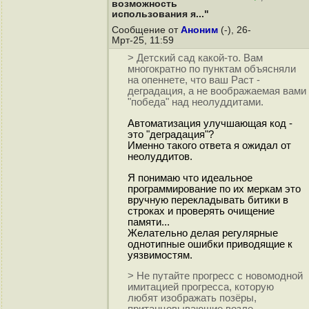
возможность
использования я..."
Сообщение от
Аноним
(-), 26-
Мрт-25, 11:59
> Детский сад какой-то. Вам
многократно по пунктам объясняли
на опеннете, что ваш Раст -
деградация, а не воображаемая вами
"победа" над неолуддитами.
Автоматизация улучшающая код -
это "деградация"?
Именно такого ответа я ожидал от
неолуддитов.
Я понимаю что идеальное
программирование по их меркам это
вручную перекладывать битики в
строках и проверять очищение
памяти...
Желательно делая регулярные
однотипные ошибки приводящие к
уязвимостям.
> Не путайте прогресс с новомодной
имитацией прогресса, которую
любят изображать позёры,