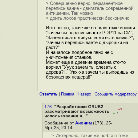
> Совершенно верно, перманентное
переписывание - двигатель современной
айтишечки. Так можно
> доить лохов практически бесконечно.
Интересно, такие же no-brain тоже вопили
"зачем вы переписываете PDP11 на СИ",
"Зачем писать линукс если есть юникс?",
"зачем в переписываете с дыряшки на
раст?"
И началось подобное явно не с
уничтожения станков.
Может еще в древние времена кто-то
ворчал "Ууук зачем ты слезать с
дерева?!", "Укх-ха зачем ты выходишь из
безопасная пещера!!"
Ответить
|
Правка
|
Наверх
|
Cообщить модератору
176.
"Разработчики GRUB2
–3
рассматривают возможность
+
–
/
использования я..."
Сообщение от
Аноним
(173), 25-
Мрт-25, 23:14
> Интересно, такие же no-brain тоже