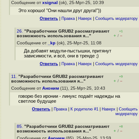
Сообщение от
xsignal
(ok), 25-Мрт-25, 10:39
Это хорошо! "Они нашли друг друга!"))
Ответить
|
Правка
|
Наверх
|
Cообщить модератору
26.
"Разработчики GRUB2 рассматривают
+1
+
–
возможность использования я..."
/
Сообщение от
_kp
(ok), 25-Мрт-25, 11:08
Да добавят модули-пыстышки, притянут
зависимости, и всё, они в тренде ;)
Ответить
|
Правка
|
Наверх
|
Cообщить модератору
11.
"Разработчики GRUB2 рассматривают
+9
+
–
возможность использования я..."
/
Сообщение от
Аноним
(11), 25-Мрт-25, 10:43
говорю без иронии - линукс подаёт надежды на
светлое будущее
Ответить
|
Правка
|
К родителю #1
|
Наверх
|
Cообщить
модератору
85.
"Разработчики GRUB2 рассматривают
+8
+
–
возможность использования я..."
/
Сообщение от
Аноним
(85), 25-Мрт-25, 13:59