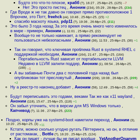
Будто это что-то плохое
,
крабб
(?), 16:27 , 25-Мрт-25, (125)
–7
Нет Это просто пистец
,
Аноним
(234), 05:29 , 28-Мрт-25, (
234
)
Где Вроде ж не так давно он говорил прямо противоположное 1
Впрочем, это Потт
,
freehck
(ok), 10:46 , 25-Мрт-25, (15)
+2
спасибо маскоту языка
,
pdp11
(?), 19:36 , 26-Мрт-25, (
211
)
Это было 3 года назад За это время очень много чего изменилось
в мире - примерн
,
Аноним
(-), 11:01 , 25-Мрт-25, (22)
Вообще-то не только намекает, а прямо рекомендует не
пользоваться небезопасными
,
Аноним
(36), 11:53 , 25-Мрт-25, (36)
+1
Так он говорил, что ключевая проблема Rust в systemd RHEL с
поддержкой необходим
,
Аноним
(164), 21:47 , 25-Мрт-25, (164)
Портабельность Rust зависит от портабельности LLVM
Недавно в LLVM залили поддер
,
Аноним
(1), 08:54 , 26-Мрт-25,
(188)
–1
А вы забавные Почти два с половиной года назад был
опубликован тот пресловутый
,
Аноним
(209), 18:08 , 26-Мрт-25, (
209
)
+2
Ну а реестр-то наконец добавит
,
Аноним
(58), 12:49 , 25-Мрт-25, (58)
+4
Будут переписывать это годами, веками Так же как x11 wayland
,
Аноним
(118), 15:47 , 25-Мрт-25, (118)
+1
Он забыл уточнить, что в версии для MS Windows только
,
Капчевод
(?), 11:36 , 27-Мрт-25, (
223
)
Поздно, корпы уже на systemd-boot наметили переход
,
Аноним
(3),
10:20 , 25-Мрт-25, (3)
+11
Кстати, можно сколько угодно ругать Пёттеринга, но он, в отличие
от растомакaк,
,
Bottle
(?), 16:20 , 25-Мрт-25, (124)
Как он пишет - лучше бы не писал вообще
,
YetAnotherOnanym