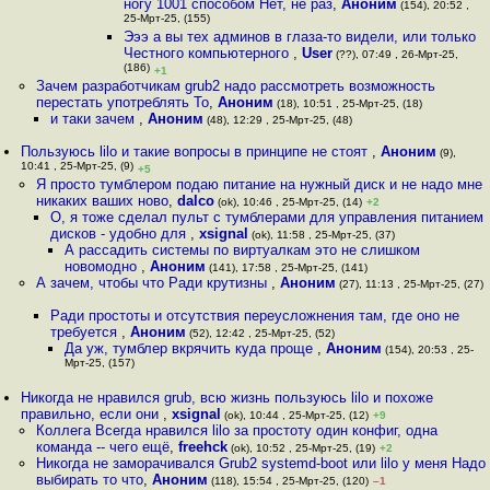
ногу 1001 способом Нет, не раз
,
Аноним
(154), 20:52 ,
25-Мрт-25, (155)
Эээ а вы тех админов в глаза-то видели, или только
Честного компьютерного
,
User
(??), 07:49 , 26-Мрт-25,
(186)
+1
Зачем разработчикам grub2 надо рассмотреть возможность
перестать употреблять То
,
Аноним
(18), 10:51 , 25-Мрт-25, (18)
и таки зачем
,
Аноним
(48), 12:29 , 25-Мрт-25, (48)
Пользуюсь lilo и такие вопросы в принципе не стоят
,
Аноним
(9),
10:41 , 25-Мрт-25, (9)
+5
Я просто тумблером подаю питание на нужный диск и не надо мне
никаких ваших ново
,
dalco
(ok), 10:46 , 25-Мрт-25, (14)
+2
О, я тоже сделал пульт с тумблерами для управления питанием
дисков - удобно для
,
xsignal
(ok), 11:58 , 25-Мрт-25, (37)
А рассадить системы по виртуалкам это не слишком
новомодно
,
Аноним
(141), 17:58 , 25-Мрт-25, (141)
А зачем, чтобы что Ради крутизны
,
Аноним
(27), 11:13 , 25-Мрт-25, (27)
Ради простоты и отсутствия переусложнения там, где оно не
требуется
,
Аноним
(52), 12:42 , 25-Мрт-25, (52)
Да уж, тумблер вкрячить куда проще
,
Аноним
(154), 20:53 , 25-
Мрт-25, (157)
Никогда не нравился grub, всю жизнь пользуюсь lilo и похоже
правильно, если они
,
xsignal
(ok), 10:44 , 25-Мрт-25, (12)
+9
Коллега Всегда нравился lilo за простоту один конфиг, одна
команда -- чего ещё
,
freehck
(ok), 10:52 , 25-Мрт-25, (19)
+2
Никогда не заморачивался Grub2 systemd-boot или lilo у меня Надо
выбирать то что
,
Аноним
(118), 15:54 , 25-Мрт-25, (120)
–1