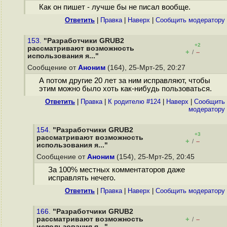
Как он пишет - лучше бы не писал вообще.
Ответить
|
Правка
|
Наверх
|
Cообщить модератору
153.
"Разработчики GRUB2
+2
рассматривают возможность
+
–
/
использования я..."
Сообщение от
Аноним
(164), 25-Мрт-25, 20:27
А потом другие 20 лет за ним исправляют, чтобы
этим можно было хоть как-нибудь пользоваться.
Ответить
|
Правка
|
К родителю #124
|
Наверх
|
Cообщить
модератору
154.
"Разработчики GRUB2
+3
рассматривают возможность
+
–
/
использования я..."
Сообщение от
Аноним
(154), 25-Мрт-25, 20:45
За 100% местных комментаторов даже
исправлять нечего.
Ответить
|
Правка
|
Наверх
|
Cообщить модератору
166.
"Разработчики GRUB2
рассматривают возможность
+
–
/
использования я..."