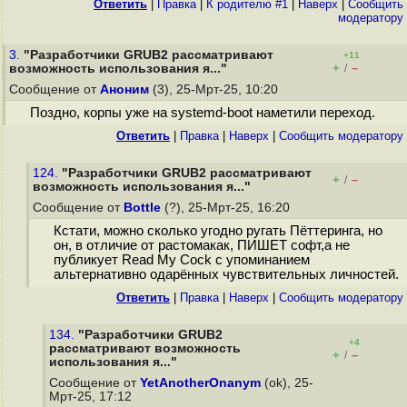
Ответить
|
Правка
|
К родителю #1
|
Наверх
|
Cообщить
модератору
3.
"Разработчики GRUB2 рассматривают
+11
+
–
возможность использования я..."
/
Сообщение от
Аноним
(3), 25-Мрт-25, 10:20
Поздно, корпы уже на systemd-boot наметили переход.
Ответить
|
Правка
|
Наверх
|
Cообщить модератору
124.
"Разработчики GRUB2 рассматривают
+
–
/
возможность использования я..."
Сообщение от
Bottle
(?), 25-Мрт-25, 16:20
Кстати, можно сколько угодно ругать Пёттеринга, но
он, в отличие от растомакaк, ПИШЕТ софт,а не
публикует Read My Cock с упоминанием
альтернативно одарённых чувствительных личностей.
Ответить
|
Правка
|
Наверх
|
Cообщить модератору
134.
"Разработчики GRUB2
+4
рассматривают возможность
+
–
/
использования я..."
Сообщение от
YetAnotherOnanym
(ok), 25-
Мрт-25, 17:12