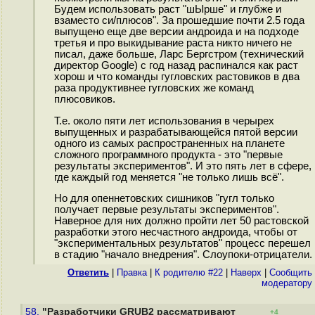
Будем использовать раст "шЫрше" и глубже и
взаместо си/плюсов". За прошедшие почти 2.5 года
выпущено еще две версии андроида и на подходе
третья и про выкидывание раста никто ничего не
писал, даже больше, Ларс Бергстром (технический
директор Google) с год назад распинался как раст
хорош и что команды гугловских растовиков в два
раза продуктивнее гугловских же команд
плюсовиков.
Т.е. около пяти лет использования в черырех
выпущенных и разрабатывающейся пятой версии
одного из самых распространенных на планете
сложного программного продукта - это "первые
результаты экспериментов". И это пять лет в сфере,
где каждый год меняется "не только лишь всё".
Но для опеннетовских сишников "гугл только
получает первые результаты экспериментов".
Наверное для них должно пройти лет 50 растовской
разработки этого несчастного андроида, чтобы от
"экспериментальных результатов" процесс перешел
в стадию "начало внедрения". Слоупоки-отрицатели.
Ответить
|
Правка
|
К родителю #22
|
Наверх
|
Cообщить
модератору
58.
"Разработчики GRUB2 рассматривают
+4