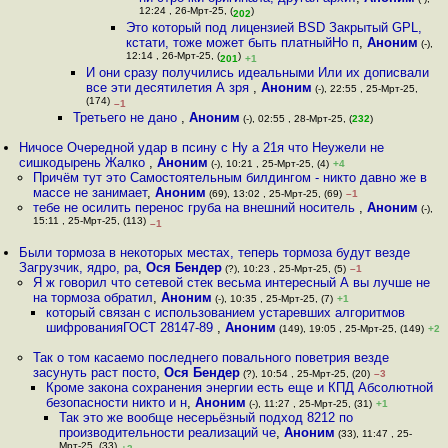
12:24 , 26-Мрт-25, (
)
202
Это который под лицензией BSD Закрытый GPL,
кстати, тоже может быть платныйНо п
,
Аноним
(-),
12:14 , 26-Мрт-25, (
)
201
+1
И они сразу получились идеальными Или их дописвали
все эти десятилетия А зря
,
Аноним
(-), 22:55 , 25-Мрт-25,
(174)
–1
Третьего не дано
,
Аноним
(-), 02:55 , 28-Мрт-25, (
232
)
Ничосе Очередной удар в псину с Ну а 21я что Неужели не
сишкодырень Жалко
,
Аноним
(-), 10:21 , 25-Мрт-25, (4)
+4
Причём тут это Самостоятельным билдингом - никто давно же в
массе не занимает
,
Аноним
(69), 13:02 , 25-Мрт-25, (69)
–1
тебе не осилить перенос груба на внешний носитель
,
Аноним
(-),
15:11 , 25-Мрт-25, (113)
–1
Были тормоза в некоторых местах, теперь тормоза будут везде
Загрузчик, ядро, ра
,
Ося Бендер
(?), 10:23 , 25-Мрт-25, (5)
–1
Я ж говорил что сетевой стек весьма интересный А вы лучше не
на тормоза обратил
,
Аноним
(-), 10:35 , 25-Мрт-25, (7)
+1
который связан с использованием устаревших алгоритмов
шифрованияГОСТ 28147-89
,
Аноним
(149), 19:05 , 25-Мрт-25, (149)
+2
Так о том касаемо последнего повального поветрия везде
засунуть раст посто
,
Ося Бендер
(?), 10:54 , 25-Мрт-25, (20)
–3
Кроме закона сохранения энергии есть еще и КПД Абсолютной
безопасности никто и н
,
Аноним
(-), 11:27 , 25-Мрт-25, (31)
+1
Так это же вообще несерьёзный подход 8212 по
производительности реализаций че
,
Аноним
(33), 11:47 , 25-
Мрт-25, (33)