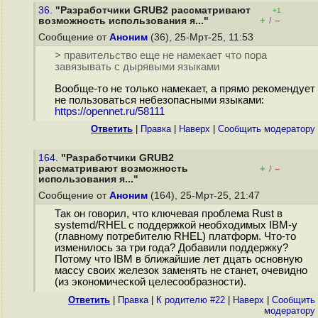
36.
"Разработчики GRUB2 рассматривают
+1
+
–
возможность использования я..."
/
Сообщение от
Аноним
(36), 25-Мрт-25, 11:53
> правительство еще не намекает что пора
завязывать с дырявыми языками
Вообще-то не только намекает, а прямо рекомендует
не пользоваться небезопасными языками:
https://opennet.ru/58111
Ответить
|
Правка
|
Наверх
|
Cообщить модератору
164.
"Разработчики GRUB2
рассматривают возможность
+
–
/
использования я..."
Сообщение от
Аноним
(164), 25-Мрт-25, 21:47
Так он говорил, что ключевая проблема Rust в
systemd/RHEL с поддержкой необходимых IBM-у
(главному потребителю RHEL) платформ. Что-то
изменилось за три года? Добавили поддержку?
Потому что IBM в ближайшие лет дцать основную
массу своих железок заменять не станет, очевидно
(из экономической целесообразности).
Ответить
|
Правка
|
К родителю #22
|
Наверх
|
Cообщить
модератору