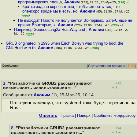
программерских площа
,
Аноним
(173), 22:52 , 26-Мрт-25, (
216
)
+1
Кратко задача корпов в том, чтобы сделать так, что
опенсорс вроде бы и есть, но
,
Аноним
(85), 21:50 , 27-Мрт-25,
(
)
228
Не выходит Просто не получается Во-первых, Safe-C еще не
принят Во-вторых, к
,
Аноним
(226), 13:00 , 27-Мрт-25, (
226
)
–1
Например GoooooLang2x RustWayland
,
Аноним
(118), 12:45 , 27-
Мрт-25, (
)
225
GRUB originated in 1995 when Erich Boleyn was trying to boot the
GNUHurd with th
,
Аноним
(196), 12:06 , 26-Мрт-25, (
200
)
Сообщения
[
Сортировка по времени
|
RSS
]
1.
"Разработчики GRUB2 рассматривают
+12
+
–
возможность использования я..."
/
Сообщение от
Аноним
(1), 25-Мрт-25, 10:14
Поттеринг намекнул, что systemd тоже будет переписан на
Rust.
Ответить
|
Правка
|
Наверх
|
Cообщить модератору
8.
"Разработчики GRUB2 рассматривают
+14
+
–
возможность использования я..."
/