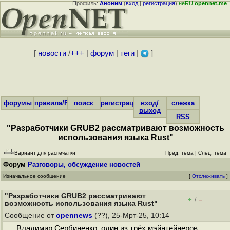
Профиль:
Аноним
(
вход
|
регистрация
)
неRU
opennet.me
[
новости
/
+++
|
форум
|
теги
|
]
форумы
правила/FAQ
поиск
регистрация
вход/
слежка
выход
RSS
"Разработчики GRUB2 рассматривают возможность
использования языка Rust"
Вариант для распечатки
Пред. тема
|
След. тема
Форум
Разговоры, обсуждение новостей
Изначальное сообщение
[
Отслеживать
]
"Разработчики GRUB2 рассматривают
+
–
/
возможность использования языка Rust"
Сообщение от
opennews
(??), 25-Мрт-25, 10:14
Владимир Сербиненко, один из трёх мэйнтейнеров