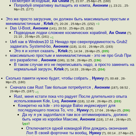
Посмотрел исходный
,
Ан Оним
(?), 21:07 , 25-Мрт-25, (160)
Попробуй оперативку вытащить из компа
,
Аноним
(-), 23:21 , 25-
Мрт-25, (177)
Это же просто загрузчик, он должен быть максимально простым и
минималистичным
,
Krtek
(?), 20:26 , 25-Мрт-25, (152)
+3
Das U-Boot
,
Аноним
(141), 20:53 , 25-Мрт-25, (156)
Подводные лодки сложнее космических кораблей
,
Ан Оним
(?),
21:10 , 25-Мрт-25, (161)
+1
Uefi как в Windows10 11 Ненадо про сверхпродвинотость Grub2
задвигать Systemd-bo
,
Аноним
(118), 11:01 , 26-Мрт-25, (193)
Это я и хотел сказать
,
Krtek
(?), 14:34 , 26-Мрт-25, (
205
)
максимально простым и минималистичным - это не про Grub При
его разработке
,
Аноним
(196), 11:58 , 26-Мрт-25, (
196
)
В таком случае его не переписывать надо, а просто заменить на
нормальный загрузч
,
Krtek
(?), 14:33 , 26-Мрт-25, (
204
)
Сколько памяти нужно будет, чтобы собрать
,
Нуину
(?), 00:48 , 26-
Мрт-25, (180)
Сначала сам Rust Там больше потребуется
,
Аноним
(187), 08:52 ,
26-Мрт-25, (187)
+1
Rust, меня кстати пока что радует После длительного опыта
использования Kde, Lxq
,
Аноним
(118), 12:49 , 26-Мрт-25, (
203
)
Конкретно на kde - это вроде Baloo индексирует для
последующего поиска То, что
,
Нуину
(?), 17:04 , 26-Мрт-25, (
206
)
Да ну я уж задолбался там все оптимизировать, должно
быть норм из коробки Максим
,
Аноним
(118), 17:44 , 26-Мрт-25,
(
)
207
Отключается одной командой Или дождись окончания
Лол В своей форточке ты вообщ
,
Нуину
(?), 00:14 , 27-Мрт-25,