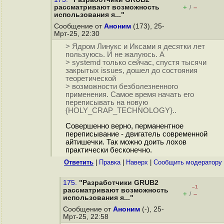
рассматривают возможность
+
–
/
использования я..."
Сообщение от
Аноним
(173), 25-
Мрт-25, 22:30
> Ядром Линукс и Иксами я десятки лет
пользуюсь. И не жалуюсь. А
> systemd только сейчас, спустя тысячи
закрытых issues, дошел до состояния
теоретической
> возможности безболезненного
применения. Самое время начать его
переписывать на новую
{HOLY_CRAP_TECHNOLOGY}..
Совершенно верно, перманентное
переписывание - двигатель современной
айтишечки. Так можно доить лохов
практически бесконечно.
Ответить
|
Правка
|
Наверх
|
Cообщить модератору
175.
"Разработчики GRUB2
–1
рассматривают возможность
+
–
/
использования я..."
Сообщение от
Аноним
(-), 25-
Мрт-25, 22:58