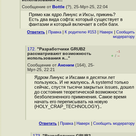
Сообщение от
Bottle
(?), 25-Мрт-25, 22:04
Прямо как ядро Линукс и Иксы, прикинь?
Есть два вида софта: который существует в
фантазии и который включает в себя баги.
Ответить
|
Правка
|
К родителю #153
|
Наверх
|
Cообщить
модератору
172.
"Разработчики GRUB2
–1
рассматривают возможность
+
–
/
использования я..."
Сообщение от
Аноним
(164), 25-
Мрт-25, 22:21
Ядром Линукс и Иксами я десятки лет
пользуюсь. И не жалуюсь. А systemd только
сейчас, спустя тысячи закрытых issues, дошел
до состояния теоретической возможности
безболезненного применения. Самое время
начать его переписывать на новую
{HOLY_CRAP_TECHNOLOGY}..
Ответить
|
Правка
|
Наверх
|
Cообщить модератору
173.
"Разработчики GRUB2