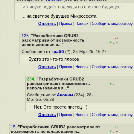
> линукс подаёт надежды на светлое будущее
...на светлое будущее Микрософта.
Ответить
|
Правка
|
Наверх
|
Cообщить модератору
125.
"Разработчики GRUB2
–7
рассматривают возможность
+
–
/
использования я..."
Сообщение от
крабб
(?), 25-Мрт-25, 16:27
Будто это что-то плохое
Ответить
|
Правка
|
Наверх
|
Cообщить модератору
234
.
"Разработчики GRUB2
рассматривают возможность
+
–
/
использования я..."
Сообщение от
Аноним
(234), 28-
Мрт-25, 05:29
Нет. Это просто пистец :(
Ответить
|
Правка
|
Наверх
|
Cообщить модератору
15.
"Разработчики GRUB2 рассматривают
+2
+
–
возможность использования я..."
/