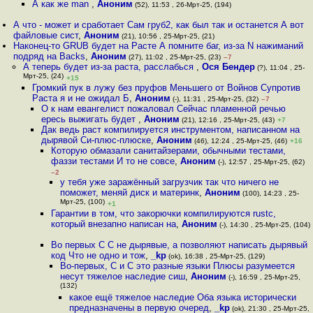
А как же man
,
Аноним
(52), 11:53 , 26-Мрт-25, (194)
А что - может и сработает Сам груб2, как был так и останется А вот
файловые сист
,
Аноним
(21), 10:56 , 25-Мрт-25, (21)
Наконец-то GRUB будет на Расте А помните баг, из-за N нажиманий
подряд на Backs
,
Аноним
(27), 11:02 , 25-Мрт-25, (23)
–7
А теперь будет из-за раста, расслабься
,
Ося Бендер
(?), 11:04 , 25-
Мрт-25, (24)
+15
Громкий пук в лужу без пруфов Меньшего от Войнов Супротив
Раста я и не ожидал Б
,
Аноним
(-), 11:31 , 25-Мрт-25, (32)
–7
О к нам евангелист пожаловал Сейчас пламенной речью
ересь выжигать будет
,
Аноним
(21), 12:16 , 25-Мрт-25, (43)
+7
Дак ведь раст компилируется инструментом, написанном на
дырявой Си-плюс-плюске
,
Аноним
(46), 12:24 , 25-Мрт-25, (46)
+16
Которую обмазали санитайзерами, обычными тестами,
фаззи тестами И то не совсе
,
Аноним
(-), 12:57 , 25-Мрт-25, (62)
–2
у тебя уже заражённый загрузчик так что ничего не
поможет, меняй диск и материнк
,
Аноним
(100), 14:23 , 25-
Мрт-25, (100)
+1
Гарантии в том, что закорючки компилируются rustc,
который внезапно написан на
,
Аноним
(-), 14:30 , 25-Мрт-25, (104)
Во первых C C не дырявые, а позволяют написать дырявый
код Что не одно и тож
,
_kp
(ok), 16:38 , 25-Мрт-25, (129)
Во-первых, C и C это разные языки Плюсы разумеется
несут тяжелое наследие сиш
,
Аноним
(-), 16:59 , 25-Мрт-25,
(132)
какое ещё тяжелое наследие Оба языка исторически
предназначены в первую очеред
,
_kp
(ok), 21:30 , 25-Мрт-25,