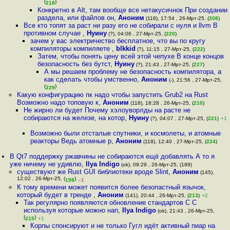
(
)
218
Конкретно в Alt, там вообще все нетакусичнок При создании
раздела, или файлов он
,
Аноним
(118), 17:54 , 26-Мрт-25, (
208
)
Все кто топят за раст ни разу его не собирали с нуля и llvm В
противном случае
,
Нуину
(?), 04:06 , 27-Мрт-25, (
220
)
зачем у вас электричество бесплатное, что вы по кругу
компиляторы компиляете
,
blkkid
(?), 11:15 , 27-Мрт-25, (
222
)
Затем, чтобы понять цену всей этой чепухе В конце концов
безопасность без бутст
,
Нуину
(?), 21:43 , 27-Мрт-25, (
227
)
А мы решаем проблему не безопасность компилятора, а
как сделать чтобы умственно
,
Аноним
(-), 21:56 , 27-Мрт-25,
(
)
229
Какую конфигурацию пк надо чтобы запустить Grub2 на Rust
Возможно надо топовую к
,
Аноним
(118), 18:28 , 26-Мрт-25, (
210
)
Не жирно ли будет Почему хэлоуворлды на расте не
собираются на железе, на котор
,
Нуину
(?), 04:07 , 27-Мрт-25, (
221
)
+1
Возможно были отсталые спутники, и космолеты, и атомные
реакторы Ведь атомные р
,
Аноним
(118), 12:40 , 27-Мрт-25, (
224
)
В Qt7 поддержку ржавчины не собираются ещё добавлять А то я
уже ничему не удивлю
,
Ilya Indigo
(ok), 09:29 , 26-Мрт-25, (189)
существуют же Rust GUI библиотеки вроде Slint
,
Аноним
(145),
12:02 , 26-Мрт-25, (
)
198
–1
К тому времени может появится более безопастный язычок,
который будет в тренде
,
Аноним
(141), 20:44 , 26-Мрт-25, (
213
)
+2
Так регулярно появляются обновление стандартов C C
используя которые можно нап
,
Ilya Indigo
(ok), 21:43 , 26-Мрт-25,
(
)
215
+1
Корпы спонсируют и не только Гугл идёт активный пиар на