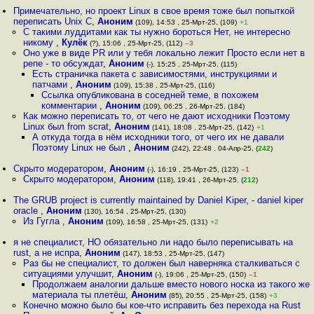
Примечательно, но проект Linux в свое время тоже был попыткой
переписать Unix С
,
Аноним
(109), 14:53 , 25-Мрт-25, (109)
+1
С такими луддитами как ты нужно бороться Нет, не интересно
никому
,
Кулёк
(?), 15:06 , 25-Мрт-25, (112)
–3
Оно уже в виде PR или у тебя локально лежит Просто если нет в
репе - то обсуждат
,
Аноним
(-), 15:25 , 25-Мрт-25, (115)
Есть страничка пакета с зависимостями, инструкциями и
патчами
,
Аноним
(109), 15:38 , 25-Мрт-25, (116)
Ссылка опубликована в соседней теме, в похожем
комментарии
,
Аноним
(109), 06:25 , 26-Мрт-25, (184)
Как можно переписать то, от чего не дают исходники Поэтому
Linux был from scrat
,
Аноним
(141), 18:08 , 25-Мрт-25, (142)
+1
А откуда тогда в нём исходники того, от чего их не давали
Поэтому Linux не был
,
Аноним
(242), 22:48 , 04-Апр-25, (
242
)
Скрыто модератором
,
Аноним
(-), 16:19 , 25-Мрт-25, (123)
–1
Скрыто модератором
,
Аноним
(118), 19:41 , 26-Мрт-25, (
212
)
The GRUB project is currently maintained by Daniel Kiper, - daniel kiper
oracle
,
Аноним
(130), 16:54 , 25-Мрт-25, (130)
Из Гугла
,
Аноним
(109), 16:58 , 25-Мрт-25, (131)
+2
я не специалист, НО обязательно ли надо было переписывать на
rust, а не испра
,
Аноним
(147), 18:53 , 25-Мрт-25, (147)
Раз бы не специалист, то должен был наверняка сталкиваться с
ситуациями улучшит
,
Аноним
(-), 19:06 , 25-Мрт-25, (150)
–1
Продолжаем аналогии дальше вместо нового носка из такого же
материала ты плетёш
,
Аноним
(85), 20:55 , 25-Мрт-25, (158)
+3
Конечно можно было бы кое-что исправить без перехода на Rust