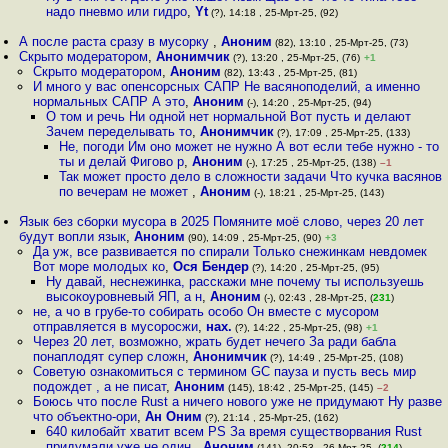
надо пневмо или гидро
,
Yt
(?), 14:18 , 25-Мрт-25, (92)
А после раста сразу в мусорку
,
Аноним
(82), 13:10 , 25-Мрт-25, (73)
Скрыто модератором
,
Анонимчик
(?), 13:20 , 25-Мрт-25, (76)
+1
Скрыто модератором
,
Аноним
(82), 13:43 , 25-Мрт-25, (81)
И много у вас опенсорсных САПР Не васяноподелий, а именно
нормальных САПР А это
,
Аноним
(-), 14:20 , 25-Мрт-25, (94)
О том и речь Ни одной нет нормальной Вот пусть и делают
Зачем переделывать то
,
Анонимчик
(?), 17:09 , 25-Мрт-25, (133)
Не, погоди Им оно может не нужно А вот если тебе нужно - то
ты и делай Фигово р
,
Аноним
(-), 17:25 , 25-Мрт-25, (138)
–1
Так может просто дело в сложности задачи Что кучка васянов
по вечерам не может
,
Аноним
(-), 18:21 , 25-Мрт-25, (143)
Язык без сборки мусора в 2025 Помяните моё слово, через 20 лет
будут вопли язык
,
Аноним
(90), 14:09 , 25-Мрт-25, (90)
+3
Да уж, все развивается по спирали Только снежинкам невдомек
Вот море молодых ко
,
Ося Бендер
(?), 14:20 , 25-Мрт-25, (95)
Ну давай, неснежинка, расскажи мне почему ты используешь
высокоуровневый ЯП, а н
,
Аноним
(-), 02:43 , 28-Мрт-25, (
231
)
не, а чо в грубе-то собирать особо Он вместе с мусором
отправляется в мусоросжи
,
нах.
(?), 14:22 , 25-Мрт-25, (98)
+1
Через 20 лет, возможно, жрать будет нечего За ради бабла
понаплодят супер сложн
,
Анонимчик
(?), 14:49 , 25-Мрт-25, (108)
Советую ознакомиться с термином GC пауза и пусть весь мир
подождет , а не писат
,
Аноним
(145), 18:42 , 25-Мрт-25, (145)
–2
Боюсь что после Rust а ничего нового уже не придумают Ну разве
что объектно-ори
,
Ан Оним
(?), 21:14 , 25-Мрт-25, (162)
640 килобайт хватит всем PS За время существорвания Rust
придумали уже не один
,
Аноним
(141), 20:53 , 26-Мрт-25, (
214
)