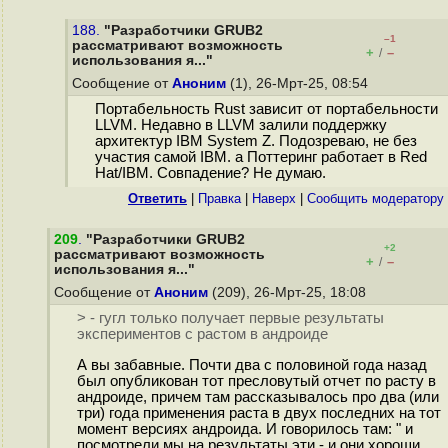
188.
"Разработчики GRUB2
–1
рассматривают возможность
+
–
/
использования я..."
Сообщение от
Аноним
(1), 26-Мрт-25, 08:54
Портабельность Rust зависит от портабельности
LLVM. Недавно в LLVM залили поддержку
архитектур IBM System Z. Подозреваю, не без
участия самой IBM. а Поттеринг работает в Red
Hat/IBM. Совпадение? Не думаю.
Ответить
|
Правка
|
Наверх
|
Cообщить модератору
209
.
"Разработчики GRUB2
+2
рассматривают возможность
+
–
/
использования я..."
Сообщение от
Аноним
(209), 26-Мрт-25, 18:08
> - гугл только получает первые результаты
экспериментов с растом в андроиде
А вы забавные. Почти два с половиной года назад
был опубликован тот пресловутый отчет по расту в
андроиде, причем там рассказывалось про два (или
три) года применения раста в двух последних на тот
момент версиях андроида. И говорилось там: " и
посмотрели мы на результаты эти - и они хороши.