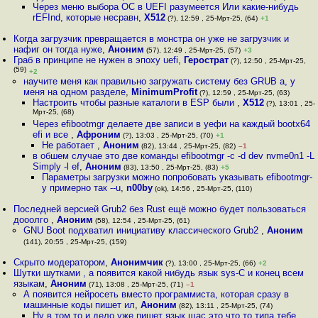
Через меню выбора ОС в UEFI разумеется Или какие-нибудь
rEFInd, которые несравн
,
X512
(?), 12:59 , 25-Мрт-25, (64)
+1
Когда загрузчик превращается в монстра он уже не загрузчик и
нафиг он тогда нуже
,
Аноним
(57), 12:49 , 25-Мрт-25, (57)
+3
Граб в принципе не нужен в эпоху uefi
,
Герострат
(?), 12:50 , 25-Мрт-25,
(59)
+2
научите меня как правильно загружать систему без GRUB а, у
меня на одном разделе
,
MinimumProfit
(?), 12:59 , 25-Мрт-25, (63)
Настроить чтобы разные каталоги в ESP были
,
X512
(?), 13:01 , 25-
Мрт-25, (68)
Через efibootmgr делаете две записи в уефи на каждый bootx64
efi и все
,
Афроним
(?), 13:03 , 25-Мрт-25, (70)
+1
Не работает
,
Аноним
(82), 13:44 , 25-Мрт-25, (82)
–1
в обшем случае это две команды efibootmgr -c -d dev nvme0n1 -L
Simply -l ef
,
Аноним
(83), 13:50 , 25-Мрт-25, (83)
+5
Параметры загрузки можно попробовать указывать efibootmgr-
у примерно так --u
,
n00by
(ok), 14:56 , 25-Мрт-25, (110)
Последней версией Grub2 без Rust ещё можно будет пользоваться
дооолго
,
Аноним
(58), 12:54 , 25-Мрт-25, (61)
GNU Boot подхватил инициативу классического Grub2
,
Аноним
(141), 20:55 , 25-Мрт-25, (159)
Скрыто модератором
,
Анонимчик
(?), 13:00 , 25-Мрт-25, (66)
+2
Шутки шутками , а появится какой нибудь язык sys-C и конец всем
языкам
,
Аноним
(71), 13:08 , 25-Мрт-25, (71)
–1
А появится нейросеть вместо программиста, которая сразу в
машинные коды пишет ил
,
Аноним
(82), 13:11 , 25-Мрт-25, (74)
Ну в том то и дело уже пишет язык щас это что то типа тебе