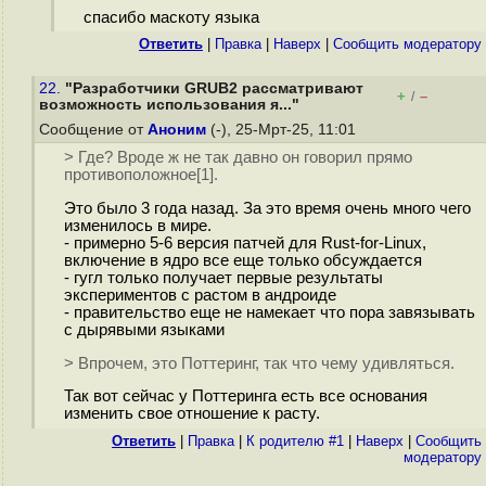
спасибо маскоту языка
Ответить
|
Правка
|
Наверх
|
Cообщить модератору
22.
"Разработчики GRUB2 рассматривают
+
–
/
возможность использования я..."
Сообщение от
Аноним
(-), 25-Мрт-25, 11:01
> Где? Вроде ж не так давно он говорил прямо
противоположное[1].
Это было 3 года назад. За это время очень много чего
изменилось в мире.
- примерно 5-6 версия патчей для Rust-for-Linux,
включение в ядро все еще только обсуждается
- гугл только получает первые результаты
экспериментов с растом в андроиде
- правительство еще не намекает что пора завязывать
с дырявыми языками
> Впрочем, это Поттеринг, так что чему удивляться.
Так вот сейчас у Поттеринга есть все основания
изменить свое отношение к расту.
Ответить
|
Правка
|
К родителю #1
|
Наверх
|
Cообщить
модератору