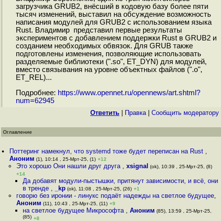
загрузчика GRUB2, внёсший в кодовую базу более пяти
тысяч изменений, выставил на обсуждение возможность
написания модулей для GRUB2 c использованием языка
Rust. Владимир представил первые результаты
экспериментов с добавлением поддержки Rust в GRUB2 и
созданием необходимых обвязок. Для GRUB также
подготовлены изменения, позволяющие использовать
разделяемые библиотеки (".so", ET_DYN) для модулей,
вместо связывания на уровне объектных файлов (".o",
ET_REL)...
Подробнее:
https://www.opennet.ru/opennews/art.shtml?
num=62945
Ответить
|
Правка
|
Cообщить модератору
Оглавление
Поттеринг намекнул, что systemd тоже будет переписан на Rust
,
Аноним
(1), 10:14 , 25-Мрт-25, (1)
+12
Это хорошо Они нашли друг друга
,
xsignal
(ok), 10:39 , 25-Мрт-25, (8)
+14
Да добавят модули-пыстышки, притянут зависимости, и всё, они
в тренде
,
_kp
(ok), 11:08 , 25-Мрт-25, (26)
+1
говорю без иронии - линукс подаёт надежды на светлое будущее
,
Аноним
(11), 10:43 , 25-Мрт-25, (11)
+9
на светлое будущее Микрософта
,
Аноним
(85), 13:59 , 25-Мрт-25,
(85)
+8