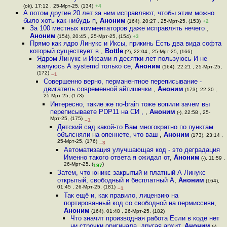
(ok), 17:12 , 25-Мрт-25, (134)
+4
А потом другие 20 лет за ним исправляют, чтобы этим можно
было хоть как-нибудь п
,
Аноним
(164), 20:27 , 25-Мрт-25, (153)
+2
За 100 местных комментаторов даже исправлять нечего
,
Аноним
(154), 20:45 , 25-Мрт-25, (154)
+3
Прямо как ядро Линукс и Иксы, прикинь Есть два вида софта
который существует в
,
Bottle
(?), 22:04 , 25-Мрт-25, (166)
Ядром Линукс и Иксами я десятки лет пользуюсь И не
жалуюсь А systemd только се
,
Аноним
(164), 22:21 , 25-Мрт-25,
(172)
–1
Совершенно верно, перманентное переписывание -
двигатель современной айтишечки
,
Аноним
(173), 22:30 ,
25-Мрт-25, (173)
Интересно, такие же no-brain тоже вопили зачем вы
переписываете PDP11 на СИ ,
,
Аноним
(-), 22:58 , 25-
Мрт-25, (175)
–1
Детский сад какой-то Вам многократно по пунктам
объясняли на опеннете, что ваш
,
Аноним
(173), 23:14 ,
25-Мрт-25, (176)
–3
Автоматизация улучшающая код - это деградация
Именно такого ответа я ожидал от
,
Аноним
(-), 11:59 ,
26-Мрт-25, (
)
197
Затем, что юникс закрытый и платный А Линукс
открытый, свободный и бесплатный А
,
Аноним
(164),
01:45 , 26-Мрт-25, (181)
–1
Так ещё и, как правило, лицензию на
портированный код со свободной на пермиссивн
,
Аноним
(164), 01:48 , 26-Мрт-25, (182)
Что значит производная работа Если в коде нет
ни строчки оригинала, другая архит
,
Аноним
(-),