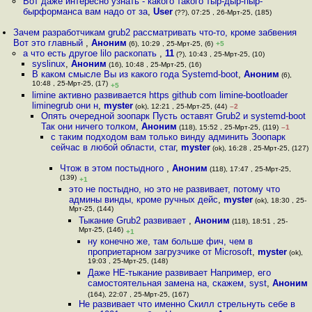
Вот даже интересно узнать - какого такого тыр-дыр-пыр-
бырформанса вам надо от за
,
User
(??), 07:25 , 26-Мрт-25, (185)
Зачем разработчикам grub2 рассматривать что-то, кроме забвения
Вот это главный
,
Аноним
(6), 10:29 , 25-Мрт-25, (6)
+5
а что есть другое lilo раскопать
,
11
(?), 10:43 , 25-Мрт-25, (10)
syslinux
,
Аноним
(16), 10:48 , 25-Мрт-25, (16)
В каком смысле Вы из какого года Systemd-boot
,
Аноним
(6),
10:48 , 25-Мрт-25, (17)
+5
limine активно развивается https github com limine-bootloader
liminegrub они н
,
myster
(ok), 12:21 , 25-Мрт-25, (44)
–2
Опять очередной зоопарк Пусть оставят Grub2 и systemd-boot
Так они ничего толком
,
Аноним
(118), 15:52 , 25-Мрт-25, (119)
–1
с таким подходом вам только винду админить Зоопарк
сейчас в любой области, стаг
,
myster
(ok), 16:28 , 25-Мрт-25, (127)
Чтож в этом постыдного
,
Аноним
(118), 17:47 , 25-Мрт-25,
(139)
+1
это не постыдно, но это не развивает, потому что
админы винды, кроме ручных дейс
,
myster
(ok), 18:30 , 25-
Мрт-25, (144)
Тыкание Grub2 развивает
,
Аноним
(118), 18:51 , 25-
Мрт-25, (146)
+1
ну конечно же, там больше фич, чем в
проприетарном загрузчике от Microsoft
,
myster
(ok),
19:03 , 25-Мрт-25, (148)
Даже НЕ-тыкание развивает Например, его
самостоятельная замена на, скажем, syst
,
Аноним
(164), 22:07 , 25-Мрт-25, (167)
Не развивает что именно Скилл стрельнуть себе в