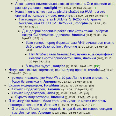
+3
А как насчет внимательно статью прочитать Они привели их в
равные условия
,
nuclight
(??), 12:24 , 25-Мрт-25, (45)
+1
Решил глянуть что там за pbkdf2-sha256 на RUST , а это
openssl используется use
,
morphe
(?), 13:00 , 25-Мрт-25, (65)
+1
Настоящий результат PBKDF2_SHA256 на C кратно
быстрее, чем PBKDF2-SHA256 на
,
morphe
(?), 13:08 , 25-
Мрт-25, (72)
+1
Дык добрая половина расто-библиотек такая - обёртки
вокруг Си-библиотек, добавля
,
Аноним
(164), 22:00 , 25-
Мрт-25, (165)
–1
Зато теперь перед бюрократами АНБ отчитаться можно
Всё стало безопасТно
,
Аноним
(173), 22:09 , 25-Мрт-25,
(168)
Нет Чтобы стало безопасТно, нужно ещё сертификат
безопасТности приобрести Опла
,
Аноним
(164), 22:15 ,
25-Мрт-25, (171)
А пруфы будут
,
morphe
(?), 11:54 , 26-Мрт-25, (
195
)
Нетут там никаких тормозов, статья бред просто
,
crandel
(ok), 11:48 ,
25-Мрт-25, (34)
+1
ускорили ванильную FreeIPA в 20 раз Лично меня впечатляет
Ядро бы линукса к
,
Аноним
(69), 13:12 , 25-Мрт-25, (75)
Скрыто модератором
,
НяшМяш
(ok), 11:49 , 25-Мрт-25, (35)
Скрыто модератором
,
Аноним
(-), 11:59 , 25-Мрт-25, (39)
Скрыто модератором
,
anba
(?), 12:06 , 25-Мрт-25, (40)
Скрыто модератором
,
Аноним
(-), 12:09 , 25-Мрт-25, (41)
Я не могу это читать Мало того, что чувак не может излагать
последовательно и я
,
Аноним
(-), 15:59 , 25-Мрт-25, (121)
+1
Это самое После того, когда бы вчера было, но теперь сегодня
там Вот так вот
,
Аноним
(122), 16:11 , 25-Мрт-25, (122)