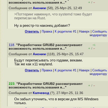
+
–
возможность использования я..."
/
Сообщение от
Аноним
(58), 25-Мрт-25, 12:49
>Поттеринг намекнул, что systemd тоже будет
переписан на Rust.
Ну а реестр-то наконец добавит?
Ответить
|
Правка
|
К родителю #1
|
Наверх
|
Cообщить
модератору
118.
"Разработчики GRUB2 рассматривают
+1
+
–
возможность использования я..."
/
Сообщение от
Аноним
(118), 25-Мрт-25, 15:47
Будут переписывать это годами, веками.
Так же как x11 wayland.
Ответить
|
Правка
|
К родителю #1
|
Наверх
|
Cообщить
модератору
223
.
"Разработчики GRUB2 рассматривают
+
–
/
возможность использования я..."
Сообщение от
Капчевод
(?), 27-Мрт-25, 11:36
Он забыл уточнить, что в версии для MS Windows
только.