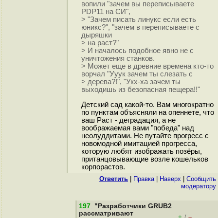
вопили "зачем вы переписываете
PDP11 на СИ",
> "Зачем писать линукс если есть
юникс?", "зачем в переписываете с
дыряшки
> на раст?"
> И началось подобное явно не с
уничтожения станков.
> Может еще в древние времена кто-то
ворчал "Ууук зачем ты слезать с
> дерева?!", "Укх-ха зачем ты
выходишь из безопасная пещера!!"
Детский сад какой-то. Вам многократно
по пунктам объясняли на опеннете, что
ваш Раст - деградация, а не
воображаемая вами "победа" над
неолуддитами. Не путайте прогресс с
новомодной имитацией прогресса,
которую любят изображать позёры,
пританцовывающие возле кошельков
корпорастов.
Ответить
|
Правка
|
Наверх
|
Cообщить
модератору
197
.
"Разработчики GRUB2
рассматривают
+
–
/