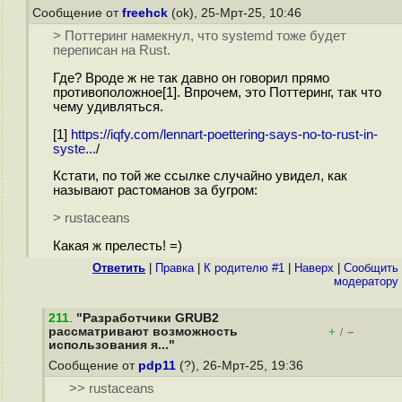
Сообщение от
freehck
(ok), 25-Мрт-25, 10:46
> Поттеринг намекнул, что systemd тоже будет
переписан на Rust.
Где? Вроде ж не так давно он говорил прямо
противоположное[1]. Впрочем, это Поттеринг, так что
чему удивляться.
[1]
https://iqfy.com/lennart-poettering-says-no-to-rust-in-
syste...
/
Кстати, по той же ссылке случайно увидел, как
называют растоманов за бугром:
> rustaceans
Какая ж прелесть! =)
Ответить
|
Правка
|
К родителю #1
|
Наверх
|
Cообщить
модератору
211
.
"Разработчики GRUB2
рассматривают возможность
+
–
/
использования я..."
Сообщение от
pdp11
(?), 26-Мрт-25, 19:36
>> rustaceans