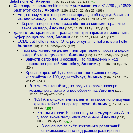
detail none -Z
,
Аноним
(-), 06:25 , 22-Мрт-25, (134)
+1
Хеловорд с твоим profile release уменьшается с 317760 до 18528
байт этот косты
,
Аноним
(129), 13:50 , 22-Мрт-25, (169)
Нет, потому что это переменная среды, и её надо добавить в
начало команды, а ты
,
Аноним
(-), 00:31 , 23-Мрт-25, (226)
Короче говоря это для разработчиков компилятора - мне
такое не надо
,
Аноним
(129), 12:15 , 23-Мрт-25, (244)
да чего там сравнивать - распарсить три параметра, заполнить
буфер рандомом, зап
,
Аноним
(129), 13:55 , 22-Мрт-25, (170)
CODE cat hello rs rustc -O -C prefer-dynamic hello rs strip hello
,
Аноним
(10), 15:16 , 22-Мрт-25, (172)
Твой код ничего не делает, повтори такое с простым кодом
который что-то делаетus
,
Аноним
(129), 19:27 , 22-Мрт-25, (194)
Запусти cargo tree и осознай, что приведённый код
совсем не простой Как тебе у
,
Аноним
(-), 00:06 , 23-Мрт-25,
(224)
Хренасе простой Тут эквивалентного сишного кода
килобайтов на 100, одни таймаут
,
Аноним
(239), 03:51 , 23-
Мрт-25, (239)
Это элементаный код потому что кроме парсера
командной строки это всё обёртки на
,
Аноним
(129),
12:00 , 23-Мрт-25, (243)
ЛОЛ А в сишном эквиваленте ты также используешь
криптостойкий генератор случа
,
Аноним
(-), 17:34 , 23-
Мрт-25, (
)
257
Как вы из чачи 10 кило получить умудрились А так
у того анона получился отличный
,
Аноним
(268),
00:29 , 24-Мрт-25, (
)
268
В основном за счёт нескольких реализаций,
оптимизированных под разные расширения
,