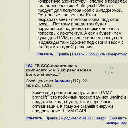
конкретную архитектуру - вполне в пределах
сил человеческих. В общем LLVM это
продукт для полутора корп с билдфермой.
Остальные - не велкам. Его и
разрабатывает - полтора корпа, под свои
нужды. Поэтому врядли там будет
нормальнрая поддержка всяких не очень
попрсовых архитектур. А если будет - тем
хуже для LLVM, он еще сильнее распухнет -
и однажды таки сдохнет под своим весом с
его "архитектурой" решения.
Ответить
|
Правка
|
Наверх
|
Cообщить модератору
164.
"В GCC-фронтэнде с
+1
компилятором Rust реализован
+
–
/
Borrow checke..."
Сообщение от
Аноним
(117), 22-
Мрт-25, 13:12
Какие ещё реализации руста без LLVM?
cranelift? это побочный проект, там нет unwind и
вряд ли он когда будет, как и серьёзные
оптимизации. К тому же cranelift снаружи
предоставляет LLVM C API.
Ответить
|
Правка
|
К родителю #130
|
Наверх
|
Cообщить
модератору