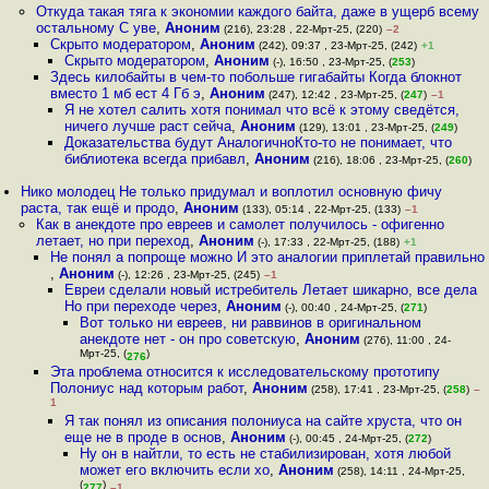
Откуда такая тяга к экономии каждого байта, даже в ущерб всему
остальному С уве
,
Аноним
(216), 23:28 , 22-Мрт-25, (220)
–2
Скрыто модератором
,
Аноним
(242), 09:37 , 23-Мрт-25, (242)
+1
Скрыто модератором
,
Аноним
(-), 16:50 , 23-Мрт-25, (
253
)
Здесь килобайты в чем-то побольше гигабайты Когда блокнот
вместо 1 мб ест 4 Гб э
,
Аноним
(247), 12:42 , 23-Мрт-25, (
247
)
–1
Я не хотел салить хотя понимал что всё к этому сведётся,
ничего лучше раст сейча
,
Аноним
(129), 13:01 , 23-Мрт-25, (
249
)
Доказательства будут АналогичноКто-то не понимает, что
библиотека всегда прибавл
,
Аноним
(216), 18:06 , 23-Мрт-25, (
260
)
Нико молодец Не только придумал и воплотил основную фичу
раста, так ещё и продо
,
Аноним
(133), 05:14 , 22-Мрт-25, (133)
–1
Как в анекдоте про евреев и самолет получилось - офигенно
летает, но при переход
,
Аноним
(-), 17:33 , 22-Мрт-25, (188)
+1
Не понял а попроще можно И это аналогии приплетай правильно
,
Аноним
(-), 12:26 , 23-Мрт-25, (245)
–1
Евреи сделали новый истребитель Летает шикарно, все дела
Но при переходе через
,
Аноним
(-), 00:40 , 24-Мрт-25, (
271
)
Вот только ни евреев, ни раввинов в оригинальном
анекдоте нет - он про советскую
,
Аноним
(276), 11:00 , 24-
Мрт-25, (
)
276
Эта проблема относится к исследовательскому прототипу
Полониус над которым работ
,
Аноним
(258), 17:41 , 23-Мрт-25, (
258
)
–
1
Я так понял из описания полониуса на сайте хруста, что он
еще не в проде в основ
,
Аноним
(-), 00:45 , 24-Мрт-25, (
272
)
Ну он в найтли, то есть не стабилизирован, хотя любой
может его включить если хо
,
Аноним
(258), 14:11 , 24-Мрт-25,
(
)
277
–1