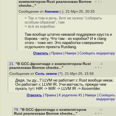
компилятором Rust реализован Borrow
+
–
/
checke..."
Сообщение от
Аноним
(-), 21-Мрт-25, 20:33
> Так о том и речь. llvm не нужно "собирать
особым образом", там
> всё из коробки.
Там вообще штатно никакой поддержки хруста и
борова - нету. Что там - из коробки? И в clang
этого - тоже нет. Это наработки совершенно
отдельного проекта Rustlang.
Ответить
|
Правка
|
Наверх
|
Cообщить модератору
21.
"В GCC-фронтэнде с компилятором Rust
–3
+
–
реализован Borrow checke..."
/
Сообщение от
Соль земли
(?), 21-Мрт-25, 15:56
Дядя, ты ду...? LLVM не работает с Rust вообще никак.
Он работает с LLVM IR. Учи матчасть, прежде чем
пукать тут: HIR -> MIR -> LLVM IR -> Assembler.
Ответить
|
Правка
|
К родителю #1
|
Наверх
|
Cообщить
модератору
79.
"В GCC-фронтэнде с компилятором
+1
+
–
Rust реализован Borrow checke..."
/