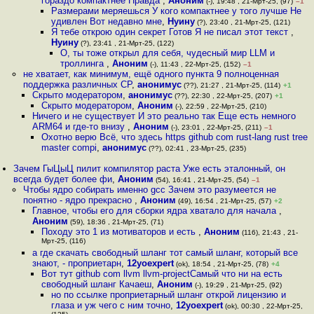
гораздо компактнее Правда
,
Аноним
(-), 19:48 , 21-Мрт-25, (97)
–1
Размерами меряешься У кого компактнее у того лучше Не
удивлен Вот недавно мне
,
Нуину
(?), 23:40 , 21-Мрт-25, (121)
Я тебе открою один секрет Готов Я не писал этот текст
,
Нуину
(?), 23:41 , 21-Мрт-25, (122)
О, ты тоже открыл для себя, чудесный мир LLM и
троллинга
,
Аноним
(-), 11:43 , 22-Мрт-25, (152)
–1
не хватает, как минимум, ещё одного пункта 9 полноценная
поддержка различных CP
,
анонимус
(??), 21:27 , 21-Мрт-25, (114)
+1
Скрыто модератором
,
анонимус
(??), 22:30 , 22-Мрт-25, (207)
+1
Скрыто модератором
,
Аноним
(-), 22:59 , 22-Мрт-25, (210)
Ничего и не существует И это реально так Еще есть немного
ARM64 и где-то внизу
,
Аноним
(-), 23:01 , 22-Мрт-25, (211)
–1
Охотно верю Всё, что здесь https github com rust-lang rust tree
master compi
,
анонимус
(??), 02:41 , 23-Мрт-25, (235)
Зачем ГыЦыЦ пилит компилятор раста Уже есть эталонный, он
всегда будет более фи
,
Аноним
(54), 16:41 , 21-Мрт-25, (54)
–1
Чтобы ядро собирать именно gcc Зачем это разумеется не
понятно - ядро прекрасно
,
Аноним
(49), 16:54 , 21-Мрт-25, (57)
+2
Главное, чтобы его для сборки ядра хватало для начала
,
Аноним
(59), 18:36 , 21-Мрт-25, (71)
Походу это 1 из мотиваторов и есть
,
Аноним
(116), 21:43 , 21-
Мрт-25, (116)
а где скачать свободный шланг тот самый шланг, который все
знают, - проприетарн
,
12yoexpert
(ok), 18:54 , 21-Мрт-25, (78)
+4
Вот тут github com llvm llvm-projectСамый что ни на есть
свободный шланг Качаеш
,
Аноним
(-), 19:29 , 21-Мрт-25, (92)
но по ссылке проприетарный шланг открой лицензию и
глаза и уж чего с ним точно
,
12yoexpert
(ok), 00:30 , 22-Мрт-25,