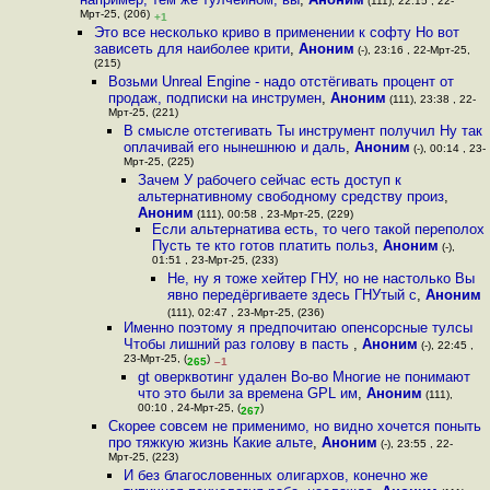
(111), 22:15 , 22-
Мрт-25, (206)
+1
Это все несколько криво в применении к софту Но вот
зависеть для наиболее крити
,
Аноним
(-), 23:16 , 22-Мрт-25,
(215)
Возьми Unreal Engine - надо отстёгивать процент от
продаж, подписки на инструмен
,
Аноним
(111), 23:38 , 22-
Мрт-25, (221)
В смысле отстегивать Ты инструмент получил Ну так
оплачивай его нынешнюю и даль
,
Аноним
(-), 00:14 , 23-
Мрт-25, (225)
Зачем У рабочего сейчас есть доступ к
альтернативному свободному средству произ
,
Аноним
(111), 00:58 , 23-Мрт-25, (229)
Если альтернатива есть, то чего такой переполох
Пусть те кто готов платить польз
,
Аноним
(-),
01:51 , 23-Мрт-25, (233)
Не, ну я тоже хейтер ГНУ, но не настолько Вы
явно передёргиваете здесь ГНУтый с
,
Аноним
(111), 02:47 , 23-Мрт-25, (236)
Именно поэтому я предпочитаю опенсорсные тулсы
Чтобы лишний раз голову в пасть
,
Аноним
(-), 22:45 ,
23-Мрт-25, (
)
265
–1
gt оверквотинг удален Во-во Многие не понимают
что это были за времена GPL им
,
Аноним
(111),
00:10 , 24-Мрт-25, (
)
267
Скорее совсем не применимо, но видно хочется поныть
про тяжкую жизнь Какие альте
,
Аноним
(-), 23:55 , 22-
Мрт-25, (223)
И без благословенных олигархов, конечно же