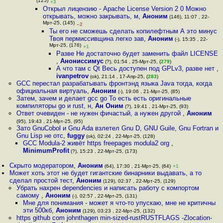
(125)
+3
Открыл лицензию - Apache License Version 2 0 Можно
открывать, можно закрывать, м
,
Аноним
(146), 11:07 , 22-
Мрт-25, (145)
–2
Ты его не сможешь сделать копилефтным А это минус
Твоя пермиссивщина легко зав
,
Аноним
(-), 15:35 , 22-
Мрт-25, (176)
+1
Разве Не достаточно будет заменить файл LICENSE
,
Анониссимус
(?), 01:54 , 25-Мрт-25, (
279
)
А что там с Qt Весь доступен под GPLv3, разве нет
,
ivanpetrov
(ok), 21:14 , 17-Апр-25, (
283
)
GCC перестал разрабатывать фронтэнд языка Java тогда, когда
официальная виртуаль
,
Аноним
(-), 19:06 , 21-Мрт-25, (85)
Затем, зачем и делает gcc go То есть есть оригинальные
компиляторы go и rust, н
,
Ан Оним
(?), 19:41 , 21-Мрт-25, (93)
Ответ очевиден - не нужен фичастый, а нужен другой
,
Аноним
(95), 19:43 , 21-Мрт-25, (95)
Зато GnuCobol и Gnu Ada взлетел Gnu D, GNU Guile, Gnu Fortran и
Gnu Lisp не отс
,
fuggy
(ok), 02:24 , 22-Мрт-25, (128)
GCC Modula-2 живёт https freepages modula2 org
,
MinimumProfit
(?), 15:23 , 22-Мрт-25, (173)
Скрыто модератором
,
Аноним
(64), 17:30 , 21-Мрт-25, (64)
+1
Может хоть этот не будет гигантские бинарники выдавать, а то
сделал простой тест
,
Аноним
(129), 02:37 , 22-Мрт-25, (129)
Убрать нахрен dependencies и написать работу с компортом
самому
,
Аноним
(-), 02:57 , 22-Мрт-25, (131)
Мне для понимания - может я что-то упускаю, мне не критичны
эти 500кб
,
Аноним
(129), 03:23 , 22-Мрт-25, (132)
https github com johnthagen min-sized-rustRUSTFLAGS -Zlocation-