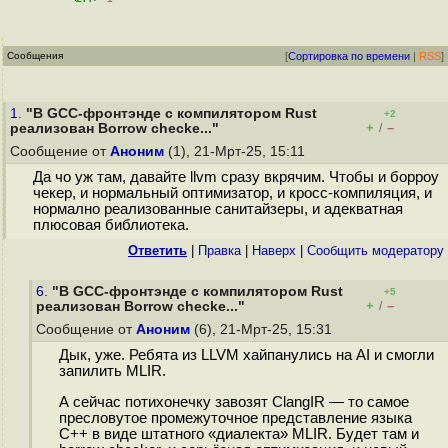
Сообщения
[
Сортировка по времени
|
RSS
]
1.
"В GCC-фронтэнде с компилятором Rust
+2
+
–
реализован Borrow checke..."
/
Сообщение от
Аноним
(1), 21-Мрт-25, 15:11
Да чо уж там, давайте llvm сразу вкрячим. Чтобы и борроу
чекер, и нормальный оптимизатор, и кросс-компиляция, и
нормално реализованные санитайзеры, и адекватная
плюсовая библиотека.
Ответить
|
Правка
|
Наверх
|
Cообщить модератору
6.
"В GCC-фронтэнде с компилятором Rust
+5
+
–
реализован Borrow checke..."
/
Сообщение от
Аноним
(6), 21-Мрт-25, 15:31
Дык, уже. Ребята из LLVM хайпанулись на AI и смогли
запилить MLIR.
А сейчас потихонечку завозят ClangIR — то самое
пресловутое промежуточное представление языка
C++ в виде штатного «диалекта» MLIR. Будет там и