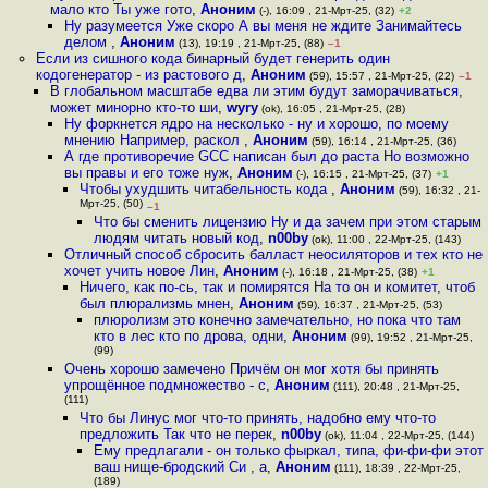
мало кто Ты уже гото
,
Аноним
(-), 16:09 , 21-Мрт-25, (32)
+2
Ну разумеется Уже скоро А вы меня не ждите Занимайтесь
делом
,
Аноним
(13), 19:19 , 21-Мрт-25, (88)
–1
Если из сишного кода бинарный будет генерить один
кодогенератор - из растового д
,
Аноним
(59), 15:57 , 21-Мрт-25, (22)
–1
В глобальном масштабе едва ли этим будут заморачиваться,
может минорно кто-то ши
,
wyry
(ok), 16:05 , 21-Мрт-25, (28)
Ну форкнется ядро на несколько - ну и хорошо, по моему
мнению Например, раскол
,
Аноним
(59), 16:14 , 21-Мрт-25, (36)
А где противоречие GCC написан был до раста Но возможно
вы правы и его тоже нуж
,
Аноним
(-), 16:15 , 21-Мрт-25, (37)
+1
Чтобы ухудшить читабельность кода
,
Аноним
(59), 16:32 , 21-
Мрт-25, (50)
–1
Что бы сменить лицензию Ну и да зачем при этом старым
людям читать новый код
,
n00by
(ok), 11:00 , 22-Мрт-25, (143)
Отличный способ сбросить балласт неосиляторов и тех кто не
хочет учить новое Лин
,
Аноним
(-), 16:18 , 21-Мрт-25, (38)
+1
Ничего, как по-сь, так и помирятся На то он и комитет, чтоб
был плюрализмь мнен
,
Аноним
(59), 16:37 , 21-Мрт-25, (53)
плюролизм это конечно замечательно, но пока что там
кто в лес кто по дрова, одни
,
Аноним
(99), 19:52 , 21-Мрт-25,
(99)
Очень хорошо замечено Причём он мог хотя бы принять
упрощённое подмножество - с
,
Аноним
(111), 20:48 , 21-Мрт-25,
(111)
Что бы Линус мог что-то принять, надобно ему что-то
предложить Так что не перек
,
n00by
(ok), 11:04 , 22-Мрт-25, (144)
Ему предлагали - он только фыркал, типа, фи-фи-фи этот
ваш нище-бродский Си , а
,
Аноним
(111), 18:39 , 22-Мрт-25,
(189)