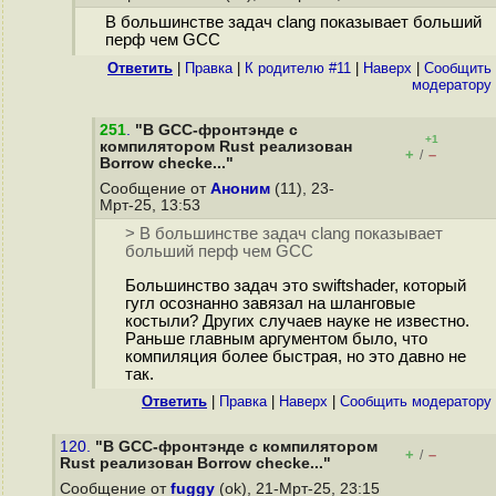
В большинстве задач clang показывает больший
перф чем GCC
Ответить
|
Правка
|
К родителю #11
|
Наверх
|
Cообщить
модератору
251
.
"В GCC-фронтэнде с
+1
компилятором Rust реализован
+
–
/
Borrow checke..."
Сообщение от
Аноним
(11), 23-
Мрт-25, 13:53
> В большинстве задач clang показывает
больший перф чем GCC
Большинство задач это swiftshader, который
гугл осознанно завязал на шланговые
костыли? Других случаев науке не известно.
Раньше главным аргументом было, что
компиляция более быстрая, но это давно не
так.
Ответить
|
Правка
|
Наверх
|
Cообщить модератору
120.
"В GCC-фронтэнде с компилятором
+
–
/
Rust реализован Borrow checke..."
Сообщение от
fuggy
(ok), 21-Мрт-25, 23:15