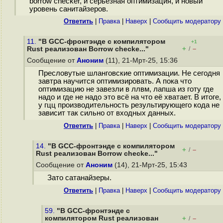
borrow checker, и серьёзная оптимизация, и новый
уровень санитайзеров.
Ответить
|
Правка
|
Наверх
|
Cообщить модератору
11.
"В GCC-фронтэнде с компилятором
+1
+
–
Rust реализован Borrow checke..."
/
Сообщение от
Аноним
(11), 21-Мрт-25, 15:36
Пресловутые шланговские оптимизации. Не сегодня
завтра научится оптимизировать. А пока что
оптимизацию не завезли в ллвм, лапша из готу где
надо и где не надо это всё на что её хватает. В итоге,
у гцц производительность результирующего кода не
зависит так сильно от входных данных.
Ответить
|
Правка
|
Наверх
|
Cообщить модератору
14.
"В GCC-фронтэнде с компилятором
+
–
/
Rust реализован Borrow checke..."
Сообщение от
Аноним
(14), 21-Мрт-25, 15:43
Зато сатанайзеры.
Ответить
|
Правка
|
Наверх
|
Cообщить модератору
59.
"В GCC-фронтэнде с
компилятором Rust реализован
+
–
/