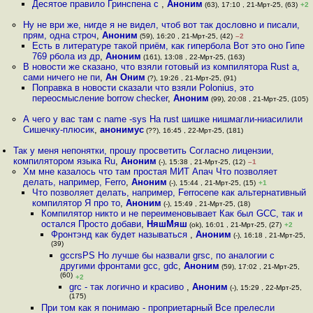
Десятое правило Гринспена с
,
Аноним
(63), 17:10 , 21-Мрт-25, (63)
+2
Ну не ври же, нигде я не видел, чтоб вот так дословно и писали,
прям, одна строч
,
Аноним
(59), 16:20 , 21-Мрт-25, (42)
–2
Есть в литературе такой приём, как гипербола Вот это оно Гипе
769 рбола из др
,
Аноним
(161), 13:08 , 22-Мрт-25, (163)
В новости же сказано, что взяли готовый из компилятора Rust а,
сами ничего не пи
,
Ан Оним
(?), 19:26 , 21-Мрт-25, (91)
Поправка в новости сказали что взяли Polonius, это
переосмысление borrow checker
,
Аноним
(99), 20:08 , 21-Мрт-25, (105)
А чего у вас там с name -sys На rust шишке нишмагли-ниасилили
Сишечку-плюсик
,
анонимус
(??), 16:45 , 22-Мрт-25, (181)
Так у меня непонятки, прошу просветить Согласно лицензии,
компилятором языка Ru
,
Аноним
(-), 15:38 , 21-Мрт-25, (12)
–1
Хм мне казалось что там простая МИТ Апач Что позволяет
делать, например, Ferro
,
Аноним
(-), 15:44 , 21-Мрт-25, (15)
+1
Что позволяет делать, например, Ferrocene как альтернативный
компилятор Я про то
,
Аноним
(-), 15:49 , 21-Мрт-25, (18)
Компилятор никто и не переименовывает Как был GCC, так и
остался Просто добави
,
НяшМяш
(ok), 16:01 , 21-Мрт-25, (27)
+2
Фронтэнд как будет называться
,
Аноним
(-), 16:18 , 21-Мрт-25,
(39)
gccrsPS Но лучше бы назвали grsc, по аналогии с
другими фронтами gcc, gdc
,
Аноним
(59), 17:02 , 21-Мрт-25,
(60)
+2
grc - так логично и красиво
,
Аноним
(-), 15:29 , 22-Мрт-25,
(175)
При том как я понимаю - проприетарный Все прелесли