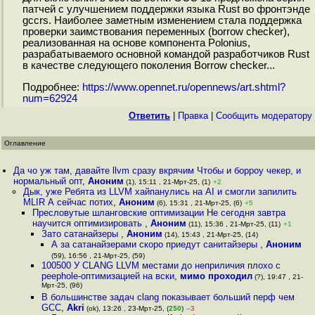
патчей с улучшением поддержки языка Rust во фронтэнде
gccrs. Наиболее заметным изменением стала поддержка
проверки заимствования переменных (borrow checker),
реализованная на основе компонента Polonius,
разрабатываемого основной командой разработчиков Rust
в качестве следующего поколения Borrow checker...
Подробнее:
https://www.opennet.ru/opennews/art.shtml?
num=62924
Ответить
|
Правка
|
Cообщить модератору
Оглавление
Да чо уж там, давайте llvm сразу вкрячим Чтобы и борроу чекер, и
нормальный опт
,
Аноним
(1), 15:11 , 21-Мрт-25, (1)
+2
Дык, уже Ребята из LLVM хайпанулись на AI и смогли запилить
MLIR А сейчас потих
,
Аноним
(6), 15:31 , 21-Мрт-25, (6)
+5
Пресловутые шланговские оптимизации Не сегодня завтра
научится оптимизировать
,
Аноним
(11), 15:36 , 21-Мрт-25, (11)
+1
Зато сатанайзеры
,
Аноним
(14), 15:43 , 21-Мрт-25, (14)
А за сатанайзерами скоро приедут санитайзеры
,
Аноним
(59), 16:56 , 21-Мрт-25, (59)
100500 У CLANG LLVM местами до неприличия плохо с
peephole-оптимизацией на вски
,
мимо проходил
(?), 19:47 , 21-
Мрт-25, (96)
В большинстве задач clang показывает больший перф чем
GCC
,
Akri
(ok), 13:26 , 23-Мрт-25, (
250
)
–3