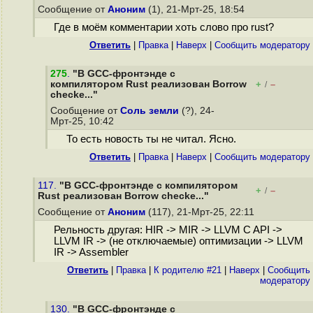
Сообщение от
Аноним
(1), 21-Мрт-25, 18:54
Где в моём комментарии хоть слово про rust?
Ответить
|
Правка
|
Наверх
|
Cообщить модератору
275
.
"В GCC-фронтэнде с
компилятором Rust реализован Borrow
+
–
/
checke..."
Сообщение от
Соль земли
(?), 24-
Мрт-25, 10:42
То есть новость ты не читал. Ясно.
Ответить
|
Правка
|
Наверх
|
Cообщить модератору
117.
"В GCC-фронтэнде с компилятором
+
–
/
Rust реализован Borrow checke..."
Сообщение от
Аноним
(117), 21-Мрт-25, 22:11
Рельность другая: HIR -> MIR -> LLVM C API ->
LLVM IR -> (не отключаемые) оптимизации -> LLVM
IR -> Assembler
Ответить
|
Правка
|
К родителю #21
|
Наверх
|
Cообщить
модератору
130.
"В GCC-фронтэнде с