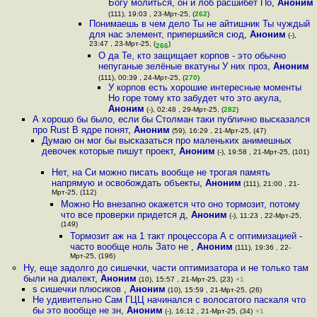
Богу молиться, он и лоб расшибёт По
,
Аноним
(111), 19:03 , 23-Мрт-25, (
262
)
Понимаешь в чем дело Ты не айтишник Ты чуждый
для нас элемент, припершийся сюд
,
Аноним
(-),
23:47 , 23-Мрт-25, (
)
266
О да Те, кто защищает корпов - это обычно
непуганые зелёные вкатуны У них проз
,
Аноним
(111), 00:39 , 24-Мрт-25, (
270
)
У корпов есть хорошие интересные моменты
Но горе тому кто забудет что это акула
,
Аноним
(-), 02:48 , 29-Мрт-25, (
282
)
А хорошо бы было, если бы Столман таки публично высказался
про Rust В ядре понят
,
Аноним
(59), 16:29 , 21-Мрт-25, (47)
Думаю он мог бы высказаться про маленьких анимешных
девочек которые пишут проект
,
Аноним
(-), 19:58 , 21-Мрт-25, (101)
Нет, на Си можно писать вообще не трогая память
напрямую и освобождать объекты
,
Аноним
(111), 21:00 , 21-
Мрт-25, (112)
Можно Но внезапно окажется что оно тормозит, потому
что все проверки придется д
,
Аноним
(-), 11:23 , 22-Мрт-25,
(149)
Тормозит аж на 1 такт процессора А с оптимизацией -
часто вообще ноль Зато не
,
Аноним
(111), 19:36 , 22-
Мрт-25, (196)
Ну, еще задолго до сишечки, части оптимизатора и не только там
были на диалект
,
Аноним
(10), 15:57 , 21-Мрт-25, (23)
+1
s сишечки плюсиков
,
Аноним
(10), 15:59 , 21-Мрт-25, (26)
Не удивительно Сам ГЦЦ начинался с волосатого паскаля что
бы это вообще не зн
,
Аноним
(-), 16:12 , 21-Мрт-25, (34)
+1