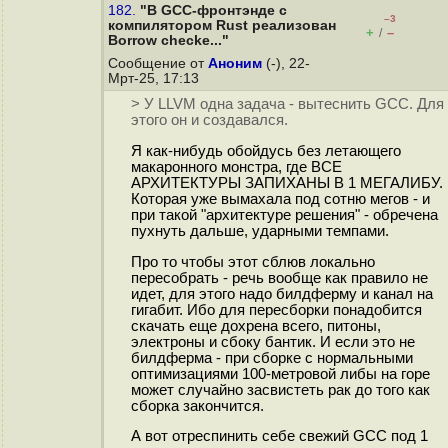
182.
"В GCC-фронтэнде с
–3
компилятором Rust реализован
+
–
/
Borrow checke..."
Сообщение от
Аноним
(-), 22-
Мрт-25, 17:13
> У LLVM одна задача - вытеснить GCC. Для
этого он и создавался.
Я как-нибудь обойдусь без летающего
макаронного монстра, где ВСЕ
АРХИТЕКТУРЫ ЗАПИХАНЫ В 1 МЕГАЛИБУ.
Которая уже вымахала под сотню мегов - и
при такой "архитектуре решения" - обречена
пухнуть дальше, ударными темпами.
Про то чтобы этот сблюв локально
пересобрать - речь вообще как правило не
идет, для этого надо билдферму и канал на
гигабит. Ибо для пересборки понадобится
скачать еще дохрена всего, питоны,
электроны и сбоку бантик. И если это не
билдферма - при сборке с нормальными
оптимизациями 100-метровой либы на горе
может случайно засвистеть рак до того как
сборка закончится.
А вот отреспинить себе свежий GCC под 1