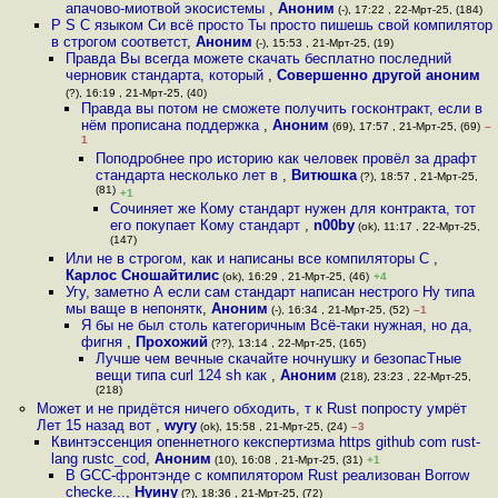
апачово-миотвой экосистемы
,
Аноним
(-), 17:22 , 22-Мрт-25, (184)
P S С языком Си всё просто Ты просто пишешь свой компилятор
в строгом соответст
,
Аноним
(-), 15:53 , 21-Мрт-25, (19)
Правда Вы всегда можете скачать бесплатно последний
черновик стандарта, который
,
Совершенно другой аноним
(?), 16:19 , 21-Мрт-25, (40)
Правда вы потом не сможете получить госконтракт, если в
нём прописана поддержка
,
Аноним
(69), 17:57 , 21-Мрт-25, (69)
–
1
Поподробнее про историю как человек провёл за драфт
стандарта несколько лет в
,
Витюшка
(?), 18:57 , 21-Мрт-25,
(81)
+1
Сочиняет же Кому стандарт нужен для контракта, тот
его покупает Кому стандарт
,
n00by
(ok), 11:17 , 22-Мрт-25,
(147)
Или не в строгом, как и написаны все компиляторы С
,
Карлос Сношайтилис
(ok), 16:29 , 21-Мрт-25, (46)
+4
Угу, заметно А если сам стандарт написан нестрого Ну типа
мы ваще в непонятк
,
Аноним
(-), 16:34 , 21-Мрт-25, (52)
–1
Я бы не был столь категоричным Всё-таки нужная, но да,
фигня
,
Прохожий
(??), 13:14 , 22-Мрт-25, (165)
Лучше чем вечные скачайте ночнушку и безопасТные
вещи типа curl 124 sh как
,
Аноним
(218), 23:23 , 22-Мрт-25,
(218)
Может и не придётся ничего обходить, т к Rust попросту умрёт
Лет 15 назад вот
,
wyry
(ok), 15:58 , 21-Мрт-25, (24)
–3
Квинтэссенция опеннетного кекспертизма https github com rust-
lang rustc_cod
,
Аноним
(10), 16:08 , 21-Мрт-25, (31)
+1
В GCC-фронтэнде с компилятором Rust реализован Borrow
checke...
,
Нуину
(?), 18:36 , 21-Мрт-25, (72)