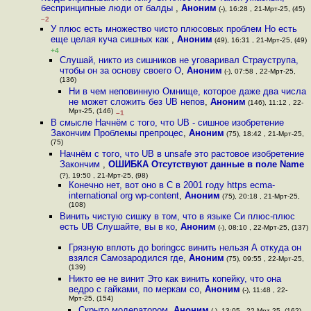
беспринципные люди от балды
,
Аноним
(-), 16:28 , 21-Мрт-25, (45)
–2
У плюс есть множество чисто плюсовых проблем Но есть
еще целая куча сишных как
,
Аноним
(49), 16:31 , 21-Мрт-25, (49)
+4
Слушай, никто из сишников не уговаривал Страуструпа,
чтобы он за основу своего О
,
Аноним
(-), 07:58 , 22-Мрт-25,
(136)
Ни в чем неповинную Омнище, которое даже два числа
не может сложить без UB непов
,
Аноним
(146), 11:12 , 22-
Мрт-25, (146)
–1
В смысле Начнём с того, что UB - сишное изобретение
Закончим Проблемы препроцес
,
Аноним
(75), 18:42 , 21-Мрт-25,
(75)
Начнём с того, что UB в unsafe это растовое изобретение
Закончим
,
ОШИБКА Отсутствуют данные в поле Name
(?), 19:50 , 21-Мрт-25, (98)
Конечно нет, вот оно в C в 2001 году https ecma-
international org wp-content
,
Аноним
(75), 20:18 , 21-Мрт-25,
(108)
Винить чистую сишку в том, что в языке Си плюс-плюс
есть UB Слушайте, вы в ко
,
Аноним
(-), 08:10 , 22-Мрт-25, (137)
Грязную вплоть до boringcc винить нельзя А откуда он
взялся Самозародился где
,
Аноним
(75), 09:55 , 22-Мрт-25,
(139)
Никто ее не винит Это как винить копейку, что она
ведро с гайками, по меркам со
,
Аноним
(-), 11:48 , 22-
Мрт-25, (154)
Скрыто модератором
,
Аноним
(-), 13:05 , 22-Мрт-25, (162)