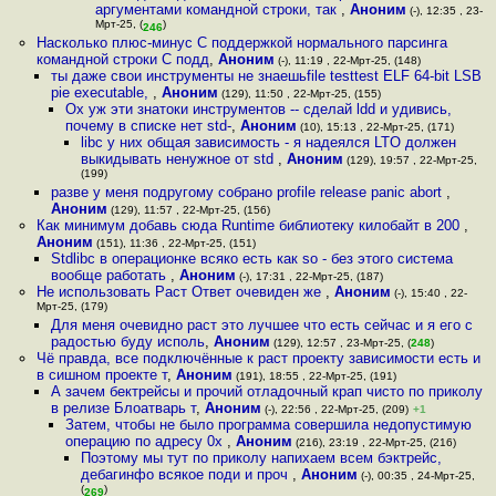
аргументами командной строки, так
,
Аноним
(-), 12:35 , 23-
Мрт-25, (
)
246
Насколько плюс-минус С поддержкой нормального парсинга
командной строки С подд
,
Аноним
(-), 11:19 , 22-Мрт-25, (148)
ты даже свои инструменты не знаешьfile testtest ELF 64-bit LSB
pie executable,
,
Аноним
(129), 11:50 , 22-Мрт-25, (155)
Ох уж эти знатоки инструментов -- сделай ldd и удивись,
почему в списке нет std-
,
Аноним
(10), 15:13 , 22-Мрт-25, (171)
libc у них общая зависимость - я надеялся LTO должен
выкидывать ненужное от std
,
Аноним
(129), 19:57 , 22-Мрт-25,
(199)
разве у меня подругому собрано profile release panic abort
,
Аноним
(129), 11:57 , 22-Мрт-25, (156)
Как минимум добавь сюда Runtime библиотеку килобайт в 200
,
Аноним
(151), 11:36 , 22-Мрт-25, (151)
Stdlibc в операционке всяко есть как so - без этого система
вообще работать
,
Аноним
(-), 17:31 , 22-Мрт-25, (187)
Не использовать Раст Ответ очевиден же
,
Аноним
(-), 15:40 , 22-
Мрт-25, (179)
Для меня очевидно раст это лучшее что есть сейчас и я его с
радостью буду исполь
,
Аноним
(129), 12:57 , 23-Мрт-25, (
248
)
Чё правда, все подключённые к раст проекту зависимости есть и
в сишном проекте т
,
Аноним
(191), 18:55 , 22-Мрт-25, (191)
А зачем бектрейсы и прочий отладочный крап чисто по приколу
в релизе Блоатварь т
,
Аноним
(-), 22:56 , 22-Мрт-25, (209)
+1
Затем, чтобы не было программа совершила недопустимую
операцию по адресу 0x
,
Аноним
(216), 23:19 , 22-Мрт-25, (216)
Поэтому мы тут по приколу напихаем всем бэктрейс,
дебагинфо всякое поди и проч
,
Аноним
(-), 00:35 , 24-Мрт-25,
(
)
269