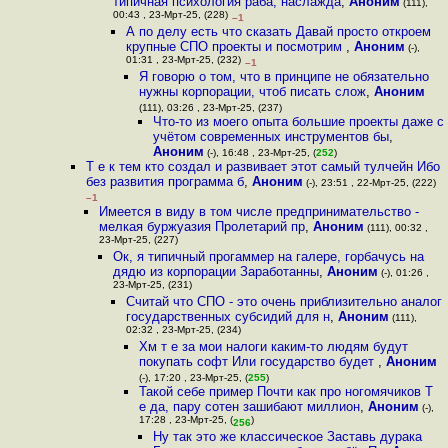
типичная психология раба, наслажда
,
Аноним
(111),
00:43 , 23-Мрт-25, (228)
–1
А по делу есть что сказать Давай просто откроем
крупные СПО проекты и посмотрим
,
Аноним
(-),
01:31 , 23-Мрт-25, (232)
–1
Я говорю о том, что в принципе не обязательно
нужны корпорации, чтоб писать слож
,
Аноним
(111), 03:26 , 23-Мрт-25, (237)
Что-то из моего опыта большие проекты даже с
учётом современных инструментов бы
,
Аноним
(-), 16:48 , 23-Мрт-25, (
252
)
Т е к тем кто создал и развивает этот самый тулчейн Ибо
без развития программа б
,
Аноним
(-), 23:51 , 22-Мрт-25, (222)
–1
Имеется в виду в том числе предпринимательство -
мелкая буржуазия Пролетарий пр
,
Аноним
(111), 00:32 ,
23-Мрт-25, (227)
Ок, я типичный прогаммер на галере, горбачусь на
дядю из корпорации Заработанны
,
Аноним
(-), 01:26 ,
23-Мрт-25, (231)
Считай что СПО - это очень приблизительно аналог
государственных субсидий для н
,
Аноним
(111),
02:32 , 23-Мрт-25, (234)
Хм т е за мои налоги каким-то людям будут
покупать софт Или государство будет
,
Аноним
(-), 17:20 , 23-Мрт-25, (
255
)
Такой себе пример Почти как про ногомячиков Т
е да, пару сотен зашибают миллион
,
Аноним
(-),
17:28 , 23-Мрт-25, (
)
256
Ну так это же классическое Заставь дурака