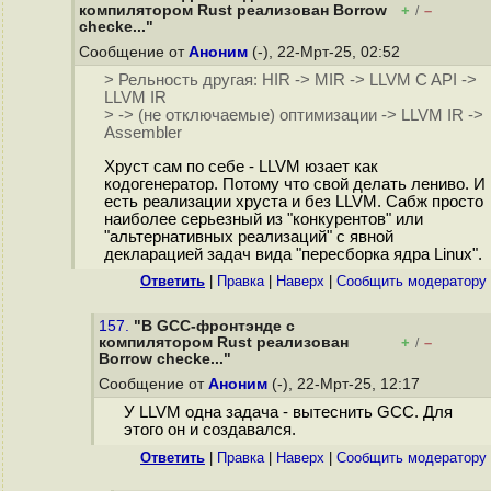
компилятором Rust реализован Borrow
+
–
/
checke..."
Сообщение от
Аноним
(-), 22-Мрт-25, 02:52
> Рельность другая: HIR -> MIR -> LLVM C API ->
LLVM IR
> -> (не отключаемые) оптимизации -> LLVM IR ->
Assembler
Хруст сам по себе - LLVM юзает как
кодогенератор. Потому что свой делать лениво. И
есть реализации хруста и без LLVM. Сабж просто
наиболее серьезный из "конкурентов" или
"альтернативных реализаций" с явной
декларацией задач вида "пересборка ядра Linux".
Ответить
|
Правка
|
Наверх
|
Cообщить модератору
157.
"В GCC-фронтэнде с
компилятором Rust реализован
+
–
/
Borrow checke..."
Сообщение от
Аноним
(-), 22-Мрт-25, 12:17
У LLVM одна задача - вытеснить GCC. Для
этого он и создавался.
Ответить
|
Правка
|
Наверх
|
Cообщить модератору