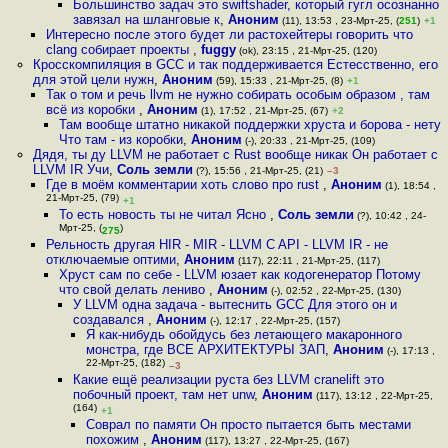
Большинство задач это swiftshader, который гугл осознанно
завязал на шланговые к
,
Аноним
(11), 13:53 , 23-Мрт-25, (
251
)
+1
Интересно после этого будет ли растохейтеры говорить что
clang собирает проекты
,
fuggy
(ok), 23:15 , 21-Мрт-25, (120)
Кросскомпиляция в GCC и так поддерживается Естесственно, его
для этой цели нужн
,
Аноним
(59), 15:33 , 21-Мрт-25, (8)
+1
Так о том и речь llvm не нужно собирать особым образом , там
всё из коробки
,
Аноним
(1), 17:52 , 21-Мрт-25, (67)
+2
Там вообще штатно никакой поддержки хруста и борова - нету
Что там - из коробки
,
Аноним
(-), 20:33 , 21-Мрт-25, (109)
Дядя, ты ду LLVM не работает с Rust вообще никак Он работает с
LLVM IR Учи
,
Соль земли
(?), 15:56 , 21-Мрт-25, (21)
–3
Где в моём комментарии хоть слово про rust
,
Аноним
(1), 18:54 ,
21-Мрт-25, (79)
+1
То есть новость ты не читал Ясно
,
Соль земли
(?), 10:42 , 24-
Мрт-25, (
)
275
Рельность другая HIR - MIR - LLVM C API - LLVM IR - не
отключаемые оптими
,
Аноним
(117), 22:11 , 21-Мрт-25, (117)
Хруст сам по себе - LLVM юзает как кодогенератор Потому
что свой делать лениво
,
Аноним
(-), 02:52 , 22-Мрт-25, (130)
У LLVM одна задача - вытеснить GCC Для этого он и
создавался
,
Аноним
(-), 12:17 , 22-Мрт-25, (157)
Я как-нибудь обойдусь без летающего макаронного
монстра, где ВСЕ АРХИТЕКТУРЫ ЗАП
,
Аноним
(-), 17:13 ,
22-Мрт-25, (182)
–3
Какие ещё реализации руста без LLVM cranelift это
побочный проект, там нет unw
,
Аноним
(117), 13:12 , 22-Мрт-25,
(164)
+1
Соврал по памяти Он просто пытается быть местами
похожим
,
Аноним
(117), 13:27 , 22-Мрт-25, (167)