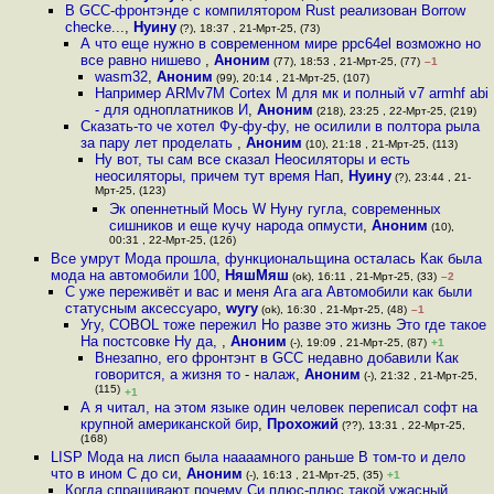
В GCC-фронтэнде с компилятором Rust реализован Borrow
checke...
,
Нуину
(?), 18:37 , 21-Мрт-25, (73)
А что еще нужно в современном мире ppc64el возможно но
все равно нишево
,
Аноним
(77), 18:53 , 21-Мрт-25, (77)
–1
wasm32
,
Аноним
(99), 20:14 , 21-Мрт-25, (107)
Например ARMv7M Cortex M для мк и полный v7 armhf abi
- для одноплатников И
,
Аноним
(218), 23:25 , 22-Мрт-25, (219)
Сказать-то че хотел Фу-фу-фу, не осилили в полтора рыла
за пару лет проделать
,
Аноним
(10), 21:18 , 21-Мрт-25, (113)
Ну вот, ты сам все сказал Неосиляторы и есть
неосиляторы, причем тут время Нап
,
Нуину
(?), 23:44 , 21-
Мрт-25, (123)
Эк опеннетный Мось W Нуну гугла, современных
сишников и еще кучу народа опмусти
,
Аноним
(10),
00:31 , 22-Мрт-25, (126)
Все умрут Мода прошла, функциональщина осталась Как была
мода на автомобили 100
,
НяшМяш
(ok), 16:11 , 21-Мрт-25, (33)
–2
C уже переживёт и вас и меня Ага ага Автомобили как были
статусным аксессуаро
,
wyry
(ok), 16:30 , 21-Мрт-25, (48)
–1
Угу, COBOL тоже пережил Но разве это жизнь Это где такое
На постсовке Ну да,
,
Аноним
(-), 19:09 , 21-Мрт-25, (87)
+1
Внезапно, его фронтэнт в GCC недавно добавили Как
говорится, а жизня то - налаж
,
Аноним
(-), 21:32 , 21-Мрт-25,
(115)
+1
А я читал, на этом языке один человек переписал софт на
крупной американской бир
,
Прохожий
(??), 13:31 , 22-Мрт-25,
(168)
LISP Мода на лисп была наааамного раньше В том-то и дело
что в ином С до си
,
Аноним
(-), 16:13 , 21-Мрт-25, (35)
+1
Когда спрашивают почему Си плюс-плюс такой ужасный,