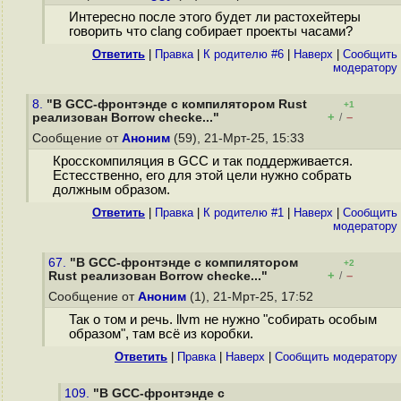
Интересно после этого будет ли растохейтеры
говорить что clang собирает проекты часами?
Ответить
|
Правка
|
К родителю #6
|
Наверх
|
Cообщить
модератору
8.
"В GCC-фронтэнде с компилятором Rust
+1
+
–
реализован Borrow checke..."
/
Сообщение от
Аноним
(59), 21-Мрт-25, 15:33
Кросскомпиляция в GCC и так поддерживается.
Естесственно, его для этой цели нужно собрать
должным образом.
Ответить
|
Правка
|
К родителю #1
|
Наверх
|
Cообщить
модератору
67.
"В GCC-фронтэнде с компилятором
+2
+
–
Rust реализован Borrow checke..."
/
Сообщение от
Аноним
(1), 21-Мрт-25, 17:52
Так о том и речь. llvm не нужно "собирать особым
образом", там всё из коробки.
Ответить
|
Правка
|
Наверх
|
Cообщить модератору
109.
"В GCC-фронтэнде с