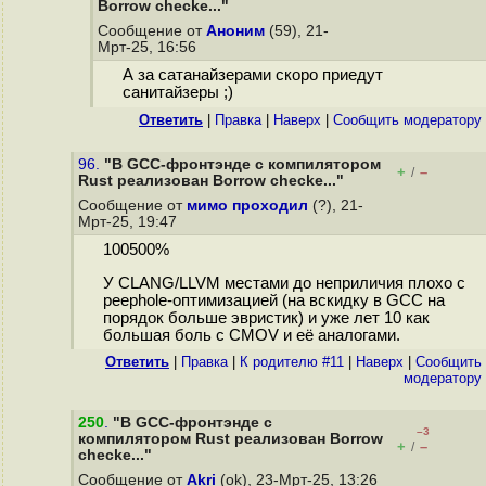
Borrow checke..."
Сообщение от
Аноним
(59), 21-
Мрт-25, 16:56
А за сатанайзерами скоро приедут
санитайзеры ;)
Ответить
|
Правка
|
Наверх
|
Cообщить модератору
96.
"В GCC-фронтэнде с компилятором
+
–
/
Rust реализован Borrow checke..."
Сообщение от
мимо проходил
(?), 21-
Мрт-25, 19:47
100500%
У CLANG/LLVM местами до неприличия плохо с
peephole-оптимизацией (на вскидку в GCC на
порядок больше эвристик) и уже лет 10 как
большая боль с CMOV и её аналогами.
Ответить
|
Правка
|
К родителю #11
|
Наверх
|
Cообщить
модератору
250
.
"В GCC-фронтэнде с
–3
компилятором Rust реализован Borrow
+
–
/
checke..."
Сообщение от
Akri
(ok), 23-Мрт-25, 13:26