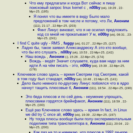
Что ему предлагали и когда Вот сейчас я пишу
поисковый запрос linux kernel c
,
n00by
(ok), 19:29 , 22-
Мрт-25, (195)
Я понял что вы имеете в виду Было мало
предложений в том числе и потому, что Ли
,
Аноним
(111), 21:17 , 22-Мрт-25, (203)
Финт Линус виноват, что я не осилил предложить
код со мной не прокатывает У м
,
n00by
(ok), 08:31 , 23-
Мрт-25, (241)
I find C quite ugly - RMS
,
fuggy
(ok), 01:27 , 22-Мрт-25, (127)
Ладно бы, такое заявил Александреску А это кто вообще,
что бы его слушать
,
n00by
(ok), 10:53 , 22-Мрт-25, (142)
Наш вождь
,
Аноним
(-), 15:26 , 22-Мрт-25, (174)
Вождь - ведёт Значит слушаете, куда вам надо за ним
идти А на чём писать - это
,
n00by
(ok), 15:39 , 22-Мрт-25,
(178)
Ключевое слово здесь -- время Смотрим год Смотрим, какой
в том году был стандарт
,
n00by
(ok), 10:48 , 22-Мрт-25, (141)
Дело было немного по-другому Линус побоялся что в ядро
начнут тащить плюсовые б
,
Аноним
(111), 18:54 , 22-Мрт-25, (190)
Это беда плюсов и по сей день - неумение упрощать,
плюсовики гордятся брейнфакоп
,
Аноним
(111), 18:59 , 22-
Мрт-25, (193)
Ещё раз Ключевое слово здесь -- время In fact, in Linux
we did try C once alr
,
n00by
(ok), 19:39 , 22-Мрт-25, (197)
Ну тогда плюсы вообще были полу-экспериментальным
поделием типа транспилятора в
,
Аноним
(111), 20:04 , 22-
Мрт-25, (200)
Как раз на то и намекаю, что плюсов в 1992 де-юре