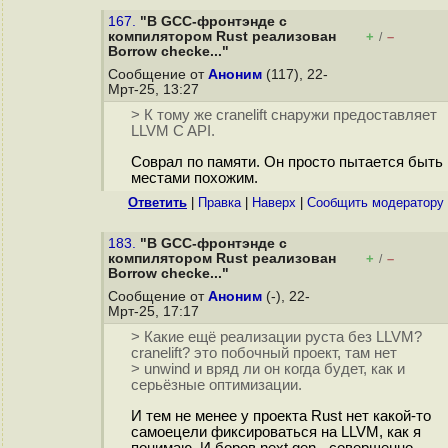
167.
"В GCC-фронтэнде с
компилятором Rust реализован
+
–
/
Borrow checke..."
Сообщение от
Аноним
(117), 22-
Мрт-25, 13:27
> К тому же cranelift снаружи предоставляет
LLVM C API.
Соврал по памяти. Он просто пытается быть
местами похожим.
Ответить
|
Правка
|
Наверх
|
Cообщить модератору
183.
"В GCC-фронтэнде с
компилятором Rust реализован
+
–
/
Borrow checke..."
Сообщение от
Аноним
(-), 22-
Мрт-25, 17:17
> Какие ещё реализации руста без LLVM?
cranelift? это побочный проект, там нет
> unwind и вряд ли он когда будет, как и
серьёзные оптимизации.
И тем не менее у проекта Rust нет какой-то
самоецели фиксироваться на LLVM, как я