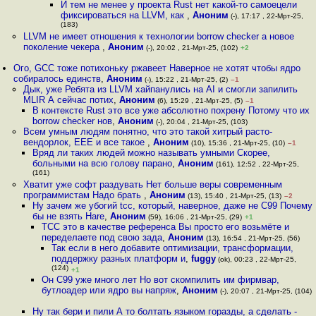
И тем не менее у проекта Rust нет какой-то самоецели
фиксироваться на LLVM, как
,
Аноним
(-), 17:17 , 22-Мрт-25,
(183)
LLVM не имеет отношения к технологии borrow checker а новое
поколение чекера
,
Аноним
(-), 20:02 , 21-Мрт-25, (102)
+2
Ого, GCC тоже потихоньку ржавеет Наверное не хотят чтобы ядро
собиралось единств
,
Аноним
(-), 15:22 , 21-Мрт-25, (2)
–1
Дык, уже Ребята из LLVM хайпанулись на AI и смогли запилить
MLIR А сейчас потих
,
Аноним
(6), 15:29 , 21-Мрт-25, (5)
–1
В контексте Rust это все уже абсолютно похрену Потому что их
borrow checker нов
,
Аноним
(-), 20:04 , 21-Мрт-25, (103)
Всем умным людям понятно, что это такой хитрый расто-
вендорлок, EEE и все такое
,
Аноним
(10), 15:36 , 21-Мрт-25, (10)
–1
Вряд ли таких людей можно называть умными Скорее,
больными на всю голову парано
,
Аноним
(161), 12:52 , 22-Мрт-25,
(161)
Хватит уже софт раздувать Нет больше веры современным
программистам Надо брать
,
Аноним
(13), 15:40 , 21-Мрт-25, (13)
–2
Ну зачем же убогий tcc, который, наверное, даже не C99 Почему
бы не взять Hare
,
Аноним
(59), 16:06 , 21-Мрт-25, (29)
+1
TCC это в качестве референса Вы просто его возьмёте и
переделаете под свою зада
,
Аноним
(13), 16:54 , 21-Мрт-25, (56)
Так если в него добавите оптимизации, трансформации,
поддержку разных платформ и
,
fuggy
(ok), 00:23 , 22-Мрт-25,
(124)
+1
Он C99 уже много лет Но вот скомпилить им фирмвар,
бутлоадер или ядро вы напряж
,
Аноним
(-), 20:07 , 21-Мрт-25, (104)
Ну так бери и пили А то болтать языком горазды, а сделать -