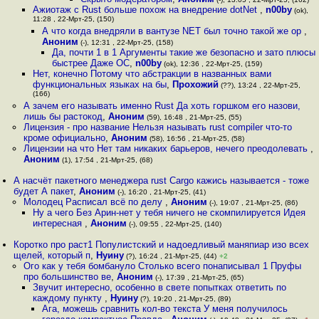
Ажиотаж с Rust больше похож на внедрение dotNet
,
n00by
(ok),
11:28 , 22-Мрт-25, (150)
А что когда внедряли в вантузе NET был точно такой же ор
,
Аноним
(-), 12:31 , 22-Мрт-25, (158)
Да, почти 1 в 1 Аргументы такие же безопасно и зато плюсы
быстрее Даже ОС
,
n00by
(ok), 12:36 , 22-Мрт-25, (159)
Нет, конечно Потому что абстракции в названных вами
функциональных языках на бы
,
Прохожий
(??), 13:24 , 22-Мрт-25,
(166)
А зачем его называть именно Rust Да хоть горшком его назови,
лишь бы растокод
,
Аноним
(59), 16:48 , 21-Мрт-25, (55)
Лицензия - про название Нельзя называть rust compiler что-то
кроме официально
,
Аноним
(58), 16:56 , 21-Мрт-25, (58)
Лицензии на что Нет там никаких барьеров, нечего преодолевать
,
Аноним
(1), 17:54 , 21-Мрт-25, (68)
А насчёт пакетного менеджера rust Cargo кажись называется - тоже
будет А пакет
,
Аноним
(-), 16:20 , 21-Мрт-25, (41)
Молодец Расписал всё по делу
,
Аноним
(-), 19:07 , 21-Мрт-25, (86)
Ну а чего Без Арин-нет у тебя ничего не скомпилируется Идея
интересная
,
Аноним
(-), 09:55 , 22-Мрт-25, (140)
Коротко про раст1 Популистский и надоедливый маняпиар изо всех
щелей, который п
,
Нуину
(?), 16:24 , 21-Мрт-25, (44)
+2
Ого как у тебя бомбануло Столько всего понаписывал 1 Пруфы
про большинство ве
,
Аноним
(-), 17:39 , 21-Мрт-25, (65)
Звучит интересно, особенно в свете попытках ответить по
каждому пункту
,
Нуину
(?), 19:20 , 21-Мрт-25, (89)
Ага, можешь сравнить кол-во текста У меня получилось