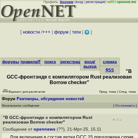
Профиль:
Аноним
(
вход
|
регистрация
)
неRU
opennet.me
[
новости
/
+++
|
форум
|
теги
|
]
форумы
правила/FAQ
поиск
регистрация
вход/
слежка
выход
RSS
"В
GCC-фронтэнде с компилятором Rust реализован
Borrow checker"
Вариант для распечатки
Пред. тема
|
След. тема
Форум
Разговоры, обсуждение новостей
Изначальное сообщение
[
Отслеживать
]
"В GCC-фронтэнде с компилятором Rust
+
–
/
реализован Borrow checker"
Сообщение от
opennews
(??), 21-Мрт-25, 15:11
Для включения в состав ветки GCC 15 предложена серия