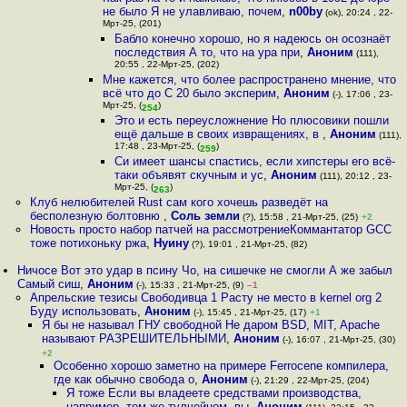
не было Я не улавливаю, почем
,
n00by
(ok), 20:24 , 22-
Мрт-25, (201)
Бабло конечно хорошо, но я надеюсь он осознаёт
последствия А то, что на ура при
,
Аноним
(111),
20:55 , 22-Мрт-25, (202)
Мне кажется, что более распространено мнение, что
всё что до C 20 было эксперим
,
Аноним
(-), 17:06 , 23-
Мрт-25, (
)
254
Это и есть переусложнение Но плюсовики пошли
ещё дальше в своих извращениях, в
,
Аноним
(111),
17:48 , 23-Мрт-25, (
)
259
Си имеет шансы спастись, если хипстеры его всё-
таки объявят скучным и ус
,
Аноним
(111), 20:12 , 23-
Мрт-25, (
)
263
Клуб нелюбителей Rust сам кого хочешь разведёт на
бесполезную болтовню
,
Соль земли
(?), 15:58 , 21-Мрт-25, (25)
+2
Новость просто набор патчей на рассмотрениеКоммантатор GCC
тоже потихоньку ржа
,
Нуину
(?), 19:01 , 21-Мрт-25, (82)
Ничосе Вот это удар в псину Чо, на сишечке не смогли А же забыл
Самый сиш
,
Аноним
(-), 15:33 , 21-Мрт-25, (9)
–1
Апрельские тезисы Свободивца 1 Расту не место в kernel org 2
Буду использовать
,
Аноним
(-), 15:45 , 21-Мрт-25, (17)
+1
Я бы не называл ГНУ свободной Не даром BSD, MIT, Apache
называют РАЗРЕШИТЕЛЬНЫМИ
,
Аноним
(-), 16:07 , 21-Мрт-25, (30)
+2
Особенно хорошо заметно на примере Ferrocene компилера,
где как обычно свобода о
,
Аноним
(-), 21:29 , 22-Мрт-25, (204)
Я тоже Если вы владеете средствами производства,
например, тем же тулчейном, вы
,
Аноним