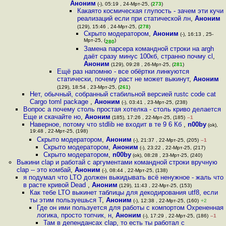
Аноним
(-), 05:19 , 24-Мрт-25, (
273
)
Какаято космическая глупость - зачем эти кучи
реализаций если при статической лн
,
Аноним
(129), 15:46 , 24-Мрт-25, (
278
)
Скрыто модератором
,
Аноним
(-), 16:13 , 25-
Мрт-25, (
)
280
Замена парсера командной строки на argh
даёт сразу минус 100кб, странно почму cl
,
Аноним
(129), 09:28 , 26-Мрт-25, (
281
)
Ещё раз напомню - все обёртки линкуются
статически, почему раст не может выкинут
,
Аноним
(129), 18:54 , 23-Мрт-25, (
261
)
Нет, обычный, собранный стабильной версией rustc code cat
Cargo toml package
,
Аноним
(-), 03:41 , 23-Мрт-25, (238)
Вопрос а почему столь простая хотелка - столь криво делается
Еще и скачайте но
,
Аноним
(185), 17:26 , 22-Мрт-25, (185)
–1
Наверное, потому что stdlib не входит в те 9 6 Кб
,
n00by
(ok),
19:48 , 22-Мрт-25, (198)
Скрыто модератором
,
Аноним
(-), 21:37 , 22-Мрт-25, (205)
–1
Скрыто модератором
,
Аноним
(-), 23:22 , 22-Мрт-25, (217)
Скрыто модератором
,
n00by
(ok), 08:28 , 23-Мрт-25, (240)
Выкини clap и работай с аргументами командной строки вручную
clap -- это комбай
,
Аноним
(-), 08:44 , 22-Мрт-25, (138)
я подумал что LTO должен выкидывать всё ненужное - жаль что
в расте кривой Dead
,
Аноним
(129), 11:43 , 22-Мрт-25, (153)
Как тебе LTO выкинет таблицы для декодирования utf8, если
ты этим пользуешься Т
,
Аноним
(-), 12:38 , 22-Мрт-25, (160)
+2
Где он ими пользуется для работы с компортом Охрененная
логика, просто топчик, н
,
Аноним
(-), 17:29 , 22-Мрт-25, (186)
–1
Там в депендансах clap, то есть ты работал с