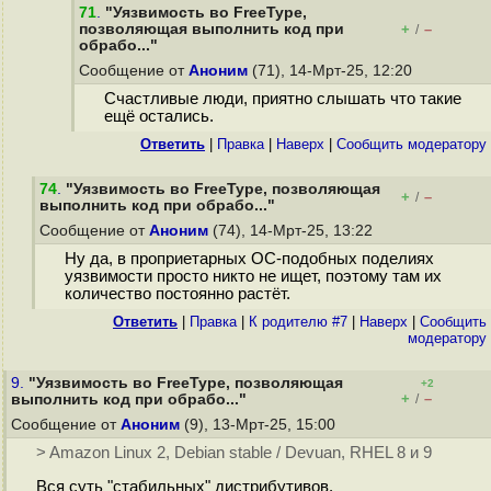
71
.
"Уязвимость во FreeType,
позволяющая выполнить код при
+
–
/
обрабо..."
Сообщение от
Аноним
(71), 14-Мрт-25, 12:20
Cчастливые люди, приятно слышать что такие
ещё остались.
Ответить
|
Правка
|
Наверх
|
Cообщить модератору
74
.
"Уязвимость во FreeType, позволяющая
+
–
/
выполнить код при обрабо..."
Сообщение от
Аноним
(74), 14-Мрт-25, 13:22
Ну да, в проприетарных ОС-подобных поделиях
уязвимости просто никто не ищет, поэтому там их
количество постоянно растёт.
Ответить
|
Правка
|
К родителю #7
|
Наверх
|
Cообщить
модератору
9.
"Уязвимость во FreeType, позволяющая
+2
+
–
выполнить код при обрабо..."
/
Сообщение от
Аноним
(9), 13-Мрт-25, 15:00
> Amazon Linux 2, Debian stable / Devuan, RHEL 8 и 9
Вся суть "стабильных" дистрибутивов.