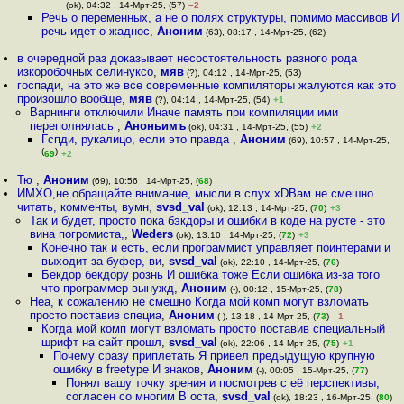
(ok), 04:32 , 14-Мрт-25, (57)
–2
Речь о переменных, а не о полях структуры, помимо массивов И
речь идет о жаднос
,
Аноним
(63), 08:17 , 14-Мрт-25, (62)
в очередной раз доказывает несостоятельность разного рода
изкоробочных селинуксо
,
мяв
(?), 04:12 , 14-Мрт-25, (53)
госпади, на это же все современные компиляторы жалуются как это
произошло вообще
,
мяв
(?), 04:14 , 14-Мрт-25, (54)
+1
Варнинги отключили Иначе память при компиляции ими
переполнялась
,
Аноньимъ
(ok), 04:31 , 14-Мрт-25, (55)
+2
Гспди, рукалицо, если это правда
,
Аноним
(69), 10:57 , 14-Мрт-25,
(
)
69
+2
Тю
,
Аноним
(69), 10:56 , 14-Мрт-25, (
68
)
ИМХО,не обращайте внимание, мысли в слух xDВам не смешно
читать, комменты, вумн
,
svsd_val
(ok), 12:13 , 14-Мрт-25, (
70
)
+3
Так и будет, просто пока бэкдоры и ошибки в коде на русте - это
вина погромиста,
,
Weders
(ok), 13:10 , 14-Мрт-25, (
72
)
+3
Конечно так и есть, если программист управляет поинтерами и
выходит за буфер, ви
,
svsd_val
(ok), 22:10 , 14-Мрт-25, (
76
)
Бекдор бекдору рознь И ошибка тоже Если ошибка из-за того
что программер вынужд
,
Аноним
(-), 00:12 , 15-Мрт-25, (
78
)
Неа, к сожалению не смешно Когда мой комп могут взломать
просто поставив специа
,
Аноним
(-), 13:18 , 14-Мрт-25, (
73
)
–1
Когда мой комп могут взломать просто поставив специальный
шрифт на сайт прошл
,
svsd_val
(ok), 22:06 , 14-Мрт-25, (
75
)
+1
Почему сразу приплетать Я привел предыдущую крупную
ошибку в freetype И знаков
,
Аноним
(-), 00:05 , 15-Мрт-25, (
77
)
Понял вашу точку зрения и посмотрев с её перспективы,
согласен со многим В оста
,
svsd_val
(ok), 18:23 , 16-Мрт-25, (
80
)