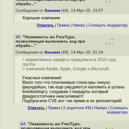
+
–
/
обрабо..."
Сообщение от
Аноним
(44), 13-Мрт-25, 23:57
Хорошие компании
Ответить
|
Правка
|
Наверх
|
Cообщить модератору
49.
"Уязвимость во FreeType,
+7
позволяющая выполнить код при
+
–
/
обрабо..."
Сообщение от
Аноним
(49), 14-Мрт-25, 01:24
> вариативные шрифты придумала в 2016 году
группа
> компаний Adobe, Apple, Google и Microsoft.
Ужасные компании!
Мало того что платиновые спонсоры линукс
фаундейшн, так еще умудяются наложить в штаны
freedesktop'у, создавая стандарты который
фридесктопчики ниасиливают!
Подбросили CVE вот так прямо в их репозиторий!
Ответить
|
Правка
|
К родителю #34
|
Наверх
|
Cообщить
модератору
64.
"Уязвимость во FreeType,
позволяющая выполнить код при
+
–
/