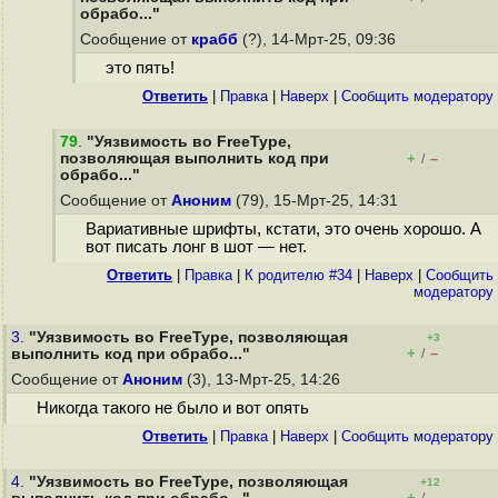
обрабо..."
Сообщение от
крабб
(?), 14-Мрт-25, 09:36
это пять!
Ответить
|
Правка
|
Наверх
|
Cообщить модератору
79
.
"Уязвимость во FreeType,
позволяющая выполнить код при
+
–
/
обрабо..."
Сообщение от
Аноним
(79), 15-Мрт-25, 14:31
Вариативные шрифты, кстати, это очень хорошо. А
вот писать лонг в шот — нет.
Ответить
|
Правка
|
К родителю #34
|
Наверх
|
Cообщить
модератору
3.
"Уязвимость во FreeType, позволяющая
+3
+
–
выполнить код при обрабо..."
/
Сообщение от
Аноним
(3), 13-Мрт-25, 14:26
Никогда такого не было и вот опять
Ответить
|
Правка
|
Наверх
|
Cообщить модератору
4.
"Уязвимость во FreeType, позволяющая
+12
+
–