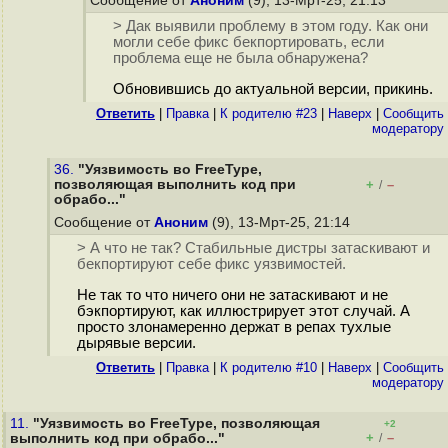
Сообщение от
Аноним
(9), 13-Мрт-25, 21:13
> Дак выявили проблему в этом году. Как они
могли себе фикс бекпортировать, если
проблема еще не была обнаружена?
Обновившись до актуальной версии, прикинь.
Ответить
|
Правка
|
К родителю #23
|
Наверх
|
Cообщить
модератору
36.
"Уязвимость во FreeType,
позволяющая выполнить код при
+
–
/
обрабо..."
Сообщение от
Аноним
(9), 13-Мрт-25, 21:14
> А что не так? Стабильные дистры затаскивают и
бекпортируют себе фикс уязвимостей.
Не так то что ничего они не затаскивают и не
бэкпортируют, как иллюстрирует этот случай. А
просто злонамеренно держат в репах тухлые
дырявые версии.
Ответить
|
Правка
|
К родителю #10
|
Наверх
|
Cообщить
модератору
11.
"Уязвимость во FreeType, позволяющая
+2
+
–
выполнить код при обрабо..."
/