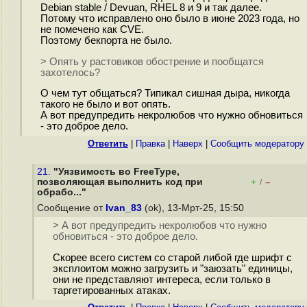
Debian stable / Devuan, RHEL 8 и 9 и так далее.
Потому что исправлено оно было в июне 2023 года, но
не помечено как CVE.
Поэтому бекпорта не было.
> Опять у растовиков обострение и пообщатся
захотелось?
О чем тут общаться? Типикал сишная дыра, никогда
такого не было и вот опять.
А вот предупредить некролюбов что нужно обновиться
- это доброе дело.
Ответить
|
Правка
|
Наверх
|
Cообщить модератору
21.
"Уязвимость во FreeType,
позволяющая выполнить код при
+
–
/
обрабо..."
Сообщение от
Ivan_83
(ok), 13-Мрт-25, 15:50
> А вот предупредить некролюбов что нужно
обновиться - это доброе дело.
Скорее всего систем со старой либой где шрифт с
эксплоитом можно загрузить и "заюзать" единицы,
они не представляют интереса, если только в
таргетированных атаках.