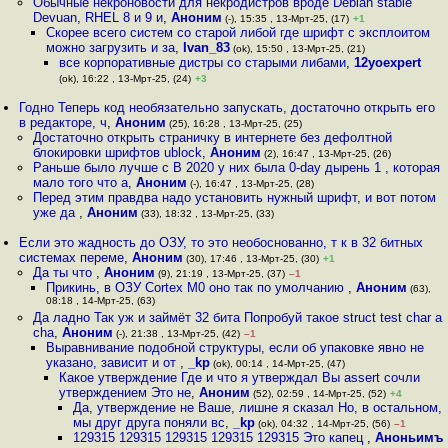
Обычные некроновости для некродистров вроде Debian stable
Devuan, RHEL 8 и 9 и
,
Аноним
(-), 15:35 , 13-Мрт-25, (17)
+1
Скорее всего систем со старой либой где шрифт с эксплоитом
можно загрузить и за
,
Ivan_83
(ok), 15:50 , 13-Мрт-25, (21)
все корпоративные дистры со старыми либами
,
12yoexpert
(ok), 16:22 , 13-Мрт-25, (24)
+3
Годно Теперь код необязательно запускать, достаточно открыть его
в редакторе, ч
,
Аноним
(25), 16:28 , 13-Мрт-25, (25)
Достаточно открыть страничку в интернете без дефолтной
блокировки шрифтов ublock
,
Аноним
(2), 16:47 , 13-Мрт-25, (26)
Раньше было лучше с В 2020 у них была 0-day дырень 1 , которая
мало того что а
,
Аноним
(-), 16:47 , 13-Мрт-25, (28)
Перед этим правдва надо установить нужный шрифт, и вот потом
уже да
,
Аноним
(33), 18:32 , 13-Мрт-25, (33)
Если это жадность до ОЗУ, то это необоснованно, т к в 32 битных
системах переме
,
Аноним
(30), 17:46 , 13-Мрт-25, (30)
+1
Да ты что
,
Аноним
(9), 21:19 , 13-Мрт-25, (37)
–1
Прикинь, в ОЗУ Cortex M0 оно так по умолчанию
,
Аноним
(63),
08:18 , 14-Мрт-25, (63)
Да ладно Так уж и займёт 32 бита Попробуй такое struct test char a
cha
,
Аноним
(-), 21:38 , 13-Мрт-25, (42)
–1
Выравнивание подобной структуры, если об упаковке явно не
указано, зависит и от
,
_kp
(ok), 00:14 , 14-Мрт-25, (47)
Какое утверждение Где и что я утверждал Вы assert сочли
утверждением Это не
,
Аноним
(52), 02:59 , 14-Мрт-25, (52)
+4
Да, утверждение не Ваше, лишне я сказал Но, в остальном,
мы друг друга поняли вс
,
_kp
(ok), 04:32 , 14-Мрт-25, (56)
–1
129315 129315 129315 129315 129315 Это капец
,
Аноньимъ