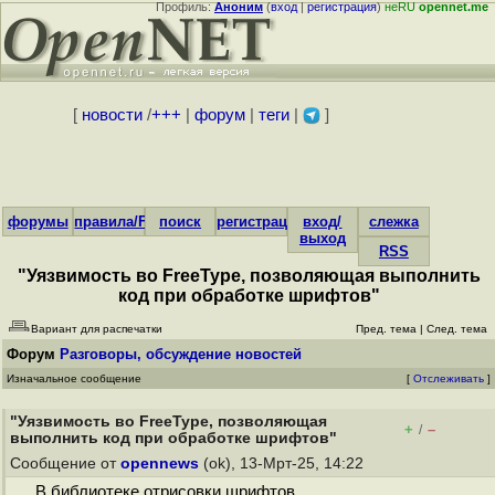
Профиль:
Аноним
(
вход
|
регистрация
)
неRU
opennet.me
[
новости
/
+++
|
форум
|
теги
|
]
форумы
правила/FAQ
поиск
регистрация
вход/
слежка
выход
RSS
"Уязвимость во FreeType, позволяющая выполнить
код при обработке шрифтов"
Вариант для распечатки
Пред. тема
|
След. тема
Форум
Разговоры, обсуждение новостей
Изначальное сообщение
[
Отслеживать
]
"Уязвимость во FreeType, позволяющая
+
–
/
выполнить код при обработке шрифтов"
Сообщение от
opennews
(ok), 13-Мрт-25, 14:22
В библиотеке отрисовки шрифтов...