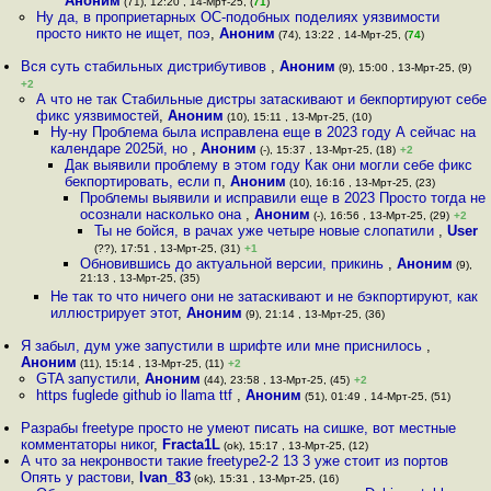
Аноним
(71), 12:20 , 14-Мрт-25, (
71
)
Ну да, в проприетарных ОС-подобных поделиях уязвимости
просто никто не ищет, поэ
,
Аноним
(74), 13:22 , 14-Мрт-25, (
74
)
Вся суть стабильных дистрибутивов
,
Аноним
(9), 15:00 , 13-Мрт-25, (9)
+2
А что не так Стабильные дистры затаскивают и бекпортируют себе
фикс уязвимостей
,
Аноним
(10), 15:11 , 13-Мрт-25, (10)
Ну-ну Проблема была исправлена еще в 2023 году А сейчас на
календаре 2025й, но
,
Аноним
(-), 15:37 , 13-Мрт-25, (18)
+2
Дак выявили проблему в этом году Как они могли себе фикс
бекпортировать, если п
,
Аноним
(10), 16:16 , 13-Мрт-25, (23)
Проблемы выявили и исправили еще в 2023 Просто тогда не
осознали насколько она
,
Аноним
(-), 16:56 , 13-Мрт-25, (29)
+2
Ты не бойся, в рачах уже четыре новые слопатили
,
User
(??), 17:51 , 13-Мрт-25, (31)
+1
Обновившись до актуальной версии, прикинь
,
Аноним
(9),
21:13 , 13-Мрт-25, (35)
Не так то что ничего они не затаскивают и не бэкпортируют, как
иллюстрирует этот
,
Аноним
(9), 21:14 , 13-Мрт-25, (36)
Я забыл, дум уже запустили в шрифте или мне приснилось
,
Аноним
(11), 15:14 , 13-Мрт-25, (11)
+2
GTA запустили
,
Аноним
(44), 23:58 , 13-Мрт-25, (45)
+2
https fuglede github io llama ttf
,
Аноним
(51), 01:49 , 14-Мрт-25, (51)
Разрабы freetype просто не умеют писать на сишке, вот местные
комментаторы никог
,
Fracta1L
(ok), 15:17 , 13-Мрт-25, (12)
А что за некронвости такие freetype2-2 13 3 уже стоит из портов
Опять у растови
,
Ivan_83
(ok), 15:31 , 13-Мрт-25, (16)