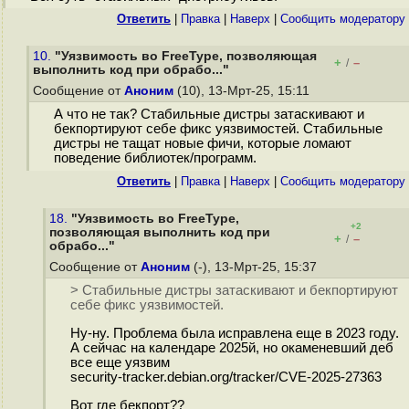
Ответить
|
Правка
|
Наверх
|
Cообщить модератору
10.
"Уязвимость во FreeType, позволяющая
+
–
/
выполнить код при обрабо..."
Сообщение от
Аноним
(10), 13-Мрт-25, 15:11
А что не так? Стабильные дистры затаскивают и
бекпортируют себе фикс уязвимостей. Стабильные
дистры не тащат новые фичи, которые ломают
поведение библиотек/программ.
Ответить
|
Правка
|
Наверх
|
Cообщить модератору
18.
"Уязвимость во FreeType,
+2
позволяющая выполнить код при
+
–
/
обрабо..."
Сообщение от
Аноним
(-), 13-Мрт-25, 15:37
> Стабильные дистры затаскивают и бекпортируют
себе фикс уязвимостей.
Ну-ну. Проблема была исправлена еще в 2023 году.
А сейчас на календаре 2025й, но окаменевший деб
все еще уязвим
security-tracker.debian.org/tracker/CVE-2025-27363
Вот где бекпорт??