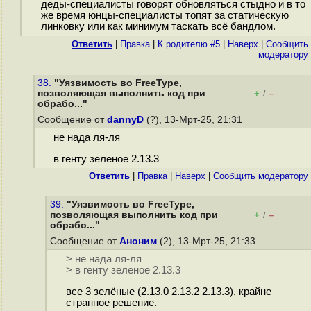
деды-специалисты говорят обновляться стыдно и в то
же время юнцы-специалисты топят за статическую
линковку или как минимум таскать всё бандлом.
Ответить
|
Правка
|
К родителю #5
|
Наверх
|
Cообщить
модератору
38.
"Уязвимость во FreeType,
позволяющая выполнить код при
+
–
/
обрабо..."
Сообщение от
dannyD
(?), 13-Мрт-25, 21:31
не нада ля-ля
в генту зеленое 2.13.3
Ответить
|
Правка
|
Наверх
|
Cообщить модератору
39.
"Уязвимость во FreeType,
позволяющая выполнить код при
+
–
/
обрабо..."
Сообщение от
Аноним
(2), 13-Мрт-25, 21:33
> не нада ля-ля
> в генту зеленое 2.13.3
все 3 зелёные (2.13.0 2.13.2 2.13.3), крайне
странное решение.