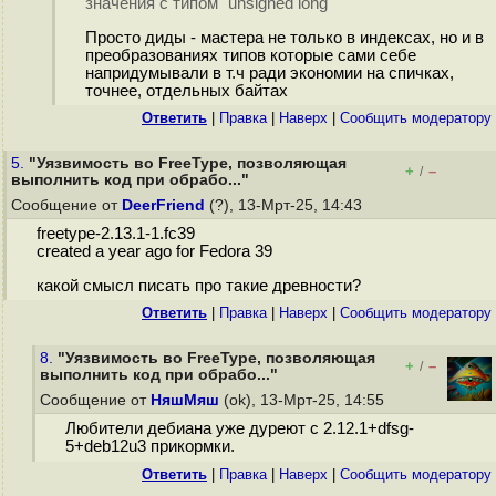
значения с типом "unsigned long"
Просто диды - мастера не только в индексах, но и в
преобразованиях типов которые сами себе
напридумывали в т.ч ради экономии на спичках,
точнее, отдельных байтах
Ответить
|
Правка
|
Наверх
|
Cообщить модератору
5.
"Уязвимость во FreeType, позволяющая
+
–
/
выполнить код при обрабо..."
Сообщение от
DeerFriend
(?), 13-Мрт-25, 14:43
freetype-2.13.1-1.fc39
created a year ago for Fedora 39
какой смысл писать про такие древности?
Ответить
|
Правка
|
Наверх
|
Cообщить модератору
8.
"Уязвимость во FreeType, позволяющая
+
–
/
выполнить код при обрабо..."
Сообщение от
НяшМяш
(ok), 13-Мрт-25, 14:55
Любители дебиана уже дуреют с 2.12.1+dfsg-
5+deb12u3 прикормки.
Ответить
|
Правка
|
Наверх
|
Cообщить модератору