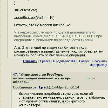
};
struct test var;
assert!(sizeof(var) == 16);
Отметь, это не массив нисколько.
> в некоторых случаях придется дополнительно
выполнить команды SXTB, SXTH, UXTB и UXTH при
операциях с меньшими по разрядности типами.
Ага. Это ты ещё не видел как битовые поля
распаковывают в представление, над которым затем
можно выполнять осмысленные операции.
Ответить
|
Правка
|
К родителю #30
|
Наверх
|
Cообщить
модератору
47.
"Уязвимость во FreeType,
позволяющая выполнить код при
+
–
/
обрабо..."
Сообщение от
_kp
(ok), 14-Мрт-25, 00:14
Выравнивание подобной структуры, если об
упаковке явно не указано, зависит и от платформы,
и от уровня оптимизации, и конкретного
компилятора.