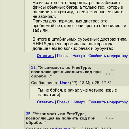
Но из-за того, что некродистры не забирают
фиксы обычных багов, а только тех, которые
оценили как критику, то естественно ее никто
не забирал.
Причем для нормальных дистров это
проблемой не стало - они просто обновились и
забыли.
В итоге в шта6ильных сурьезных дистрах типа
RHEL9 дырень прожила на полтора года
дольше чем во всяких рачах и бубунтах
Ответить
|
Правка
|
Наверх
|
Cообщить модератору
31.
"Уязвимость во FreeType,
+1
позволяющая выполнить код при
+
–
/
обрабо..."
Сообщение от
User
(??), 13-Мрт-25, 17:51
Ты не бойся, в рачах уже четыре новые
слопатили)
Ответить
|
Правка
|
Наверх
|
Cообщить модератору
35.
"Уязвимость во FreeType,
позволяющая выполнить код при
+
–
/
обрабо..."