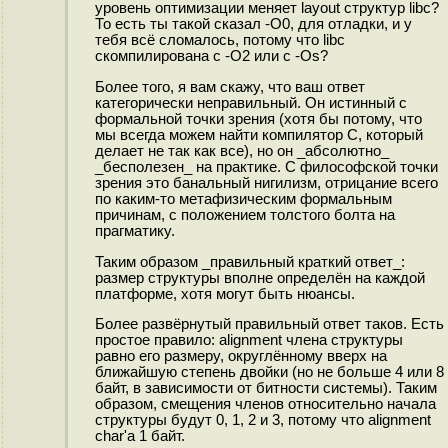
уровень оптимизации меняет layout структур libc?
То есть ты такой сказал -O0, для отладки, и у
тебя всё сломалось, потому что libc
скомпилирована с -O2 или с -Os?
Более того, я вам скажу, что ваш ответ
категорически неправильный. Он истинный с
формальной точки зрения (хотя бы потому, что
мы всегда можем найти компилятор C, который
делает не так как все), но он _абсолютно_
_бесполезен_ на практике. С философской точки
зрения это банальный нигилизм, отрицание всего
по каким-то метафизическим формальным
причинам, с положением толстого болта на
прагматику.
Таким образом _правильный краткий ответ_:
размер структуры вполне определён на каждой
платформе, хотя могут быть нюансы.
Более развёрнутый правильный ответ таков. Есть
простое правило: alignment члена структуры
равно его размеру, округлённому вверх на
ближайшую степень двойки (но не больше 4 или 8
байт, в зависимости от битности системы). Таким
образом, смещения членов относительно начала
структуры будут 0, 1, 2 и 3, потому что alignment
char'а 1 байт.