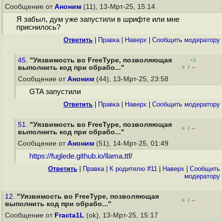
Сообщение от
Аноним
(11), 13-Мрт-25, 15:14
Я забыл, дум уже запустили в шрифте или мне
приснилось?
Ответить
|
Правка
|
Наверх
|
Cообщить модератору
45.
"Уязвимость во FreeType, позволяющая
+2
+
–
выполнить код при обрабо..."
/
Сообщение от
Аноним
(44), 13-Мрт-25, 23:58
GTA запустили
Ответить
|
Правка
|
Наверх
|
Cообщить модератору
51.
"Уязвимость во FreeType, позволяющая
+
–
/
выполнить код при обрабо..."
Сообщение от
Аноним
(51), 14-Мрт-25, 01:49
https://fuglede.github.io/llama.ttf
/
Ответить
|
Правка
|
К родителю #11
|
Наверх
|
Cообщить
модератору
12.
"Уязвимость во FreeType, позволяющая
+
–
/
выполнить код при обрабо..."
Сообщение от
Fracta1L
(ok), 13-Мрт-25, 15:17