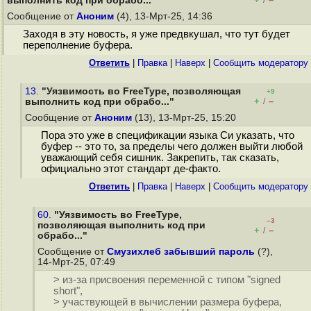
выполнить код при обрабо..."
/
Сообщение от
Аноним
(4), 13-Мрт-25, 14:36
Заходя в эту новость, я уже предвкушал, что тут будет
переполнение буфера.
Ответить
|
Правка
|
Наверх
|
Cообщить модератору
13.
"Уязвимость во FreeType, позволяющая
+9
+
–
выполнить код при обрабо..."
/
Сообщение от
Аноним
(13), 13-Мрт-25, 15:20
Пора это уже в спецификации языка Си указать, что
буфер -- это то, за пределы чего должен выйти любой
уважающий себя сишник. Закрепить, так сказать,
официально этот стандарт де-факто.
Ответить
|
Правка
|
Наверх
|
Cообщить модератору
60.
"Уязвимость во FreeType,
–3
позволяющая выполнить код при
+
–
/
обрабо..."
Сообщение от
Смузихлеб забывший пароль
(?),
14-Мрт-25, 07:49
> из-за присвоения переменной с типом "signed
short",
> участвующей в вычислении размера буфера,