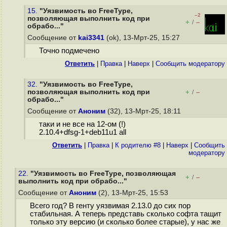
15.
"Уязвимость во FreeType,
–2
позволяющая выполнить код при
+
–
/
обрабо..."
Сообщение от
kai3341
(ok), 13-Мрт-25, 15:27
Точно подмечено
Ответить
|
Правка
|
Наверх
|
Cообщить модератору
32.
"Уязвимость во FreeType,
позволяющая выполнить код при
+
–
/
обрабо..."
Сообщение от
Аноним
(32), 13-Мрт-25, 18:11
таки и не все на 12-ом (!)
2.10.4+dfsg-1+deb11u1 all
Ответить
|
Правка
|
К родителю #8
|
Наверх
|
Cообщить
модератору
22.
"Уязвимость во FreeType, позволяющая
+
–
/
выполнить код при обрабо..."
Сообщение от
Аноним
(2), 13-Мрт-25, 15:53
Всего год? В генту уязвимая 2.13.0 до сих пор
стабильная. А теперь представь сколько софта тащит
только эту версию (и сколько более старые), у нас же