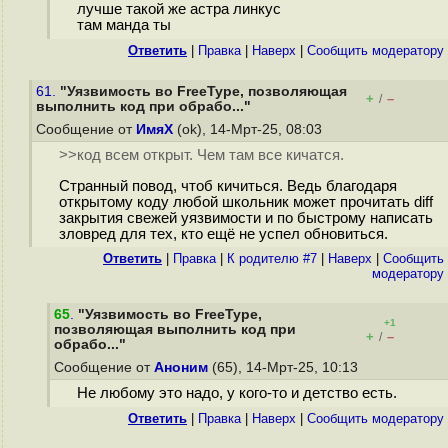
лучше такой же астра линкус
там манда ты
Ответить
|
Правка
|
Наверх
|
Cообщить модератору
61.
"Уязвимость во FreeType, позволяющая
+
–
/
выполнить код при обрабо..."
Сообщение от
ИмяХ
(ok), 14-Мрт-25, 08:03
>>код всем открыт. Чем там все кичатся.
Странный повод, чтоб кичиться. Ведь благодаря
открытому коду любой школьник может прочитать diff
закрытия свежей уязвимости и по быстрому написать
зловред для тех, кто ещё не успел обновиться.
Ответить
|
Правка
|
К родителю #7
|
Наверх
|
Cообщить
модератору
65
.
"Уязвимость во FreeType,
+1
позволяющая выполнить код при
+
–
/
обрабо..."
Сообщение от
Аноним
(65), 14-Мрт-25, 10:13
Не любому это надо, у кого-то и детство есть.
Ответить
|
Правка
|
Наверх
|
Cообщить модератору