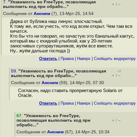
7.
"Уязвимость во FreeType, позволяющая
+
–
/
выполнить код при обрабо..."
Сообщение от
Аноним
(7), 13-Мрт-25, 14:54
Дарка от бублика наш линукс злосчастный.
К тому же, если учесть, что код всем открыт. Чем там все
кичатся.
Кто бы что ни говорил, но зачастую это банальный кактус,
который мы с ехидной улыбкой, как у 20-летних
заносчивых супэраутишников, жуём все вместе.
Ну.. жуём дальше господа ))
Ответить
|
Правка
|
Наверх
|
Cообщить модератору
59.
"Уязвимость во FreeType, позволяющая
+2
+
–
выполнить код при обрабо..."
/
Сообщение от
Аноним
(59), 14-Мрт-25, 07:30
Согласен, надо ставить проприетарную Solaris от
Oracle.
Ответить
|
Правка
|
Наверх
|
Cообщить модератору
67
.
"Уязвимость во FreeType,
позволяющая выполнить код при
+
–
/
обрабо..."
Сообщение от
Аноним
(67), 14-Мрт-25, 10:34