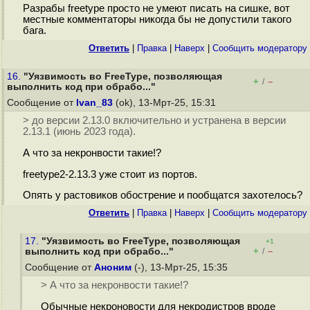
Разрабы freetype просто не умеют писать на сишке, вот
местные комментаторы никогда бы не допустили такого
бага.
Ответить
|
Правка
|
Наверх
|
Cообщить модератору
16.
"Уязвимость во FreeType, позволяющая
+
–
/
выполнить код при обрабо..."
Сообщение от
Ivan_83
(ok), 13-Мрт-25, 15:31
> до версии 2.13.0 включительно и устранена в версии
2.13.1 (июнь 2023 года).
А что за некронвости такие!?
freetype2-2.13.3 уже стоит из портов.
Опять у растовиков обострение и пообщатся захотелось?
Ответить
|
Правка
|
Наверх
|
Cообщить модератору
17.
"Уязвимость во FreeType, позволяющая
+1
+
–
выполнить код при обрабо..."
/
Сообщение от
Аноним
(-), 13-Мрт-25, 15:35
> А что за некронвости такие!?
Обычные некроновости для некродистров вроде