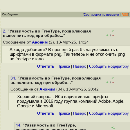
Сообщения
[
Сортировка по времени
|
RSS
]
2.
"Уязвимость во FreeType, позволяющая
+1
+
–
выполнить код при обрабо..."
/
Сообщение от
Аноним
(2), 13-Мрт-25, 14:24
А когда добавили? В прошлый раз была уязвимость с
шрифтами в формате png. Так теперь и не отключить png
во freetype стало.
Ответить
|
Правка
|
Наверх
|
Cообщить модератору
34.
"Уязвимость во FreeType, позволяющая
+1
+
–
выполнить код при обрабо..."
/
Сообщение от
Аноним
(34), 13-Мрт-25, 20:42
Хороший вопрос... Ибо вариативные шрифты
придумала в 2016 году группа компаний Adobe, Apple,
Google и Microsoft.
Ответить
|
Правка
|
Наверх
|
Cообщить модератору
44.
"Уязвимость во FreeType,
+1
позволяющая выполнить код при