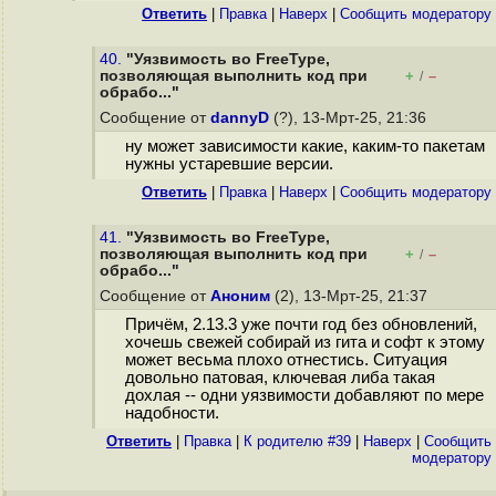
Ответить
|
Правка
|
Наверх
|
Cообщить модератору
40.
"Уязвимость во FreeType,
позволяющая выполнить код при
+
–
/
обрабо..."
Сообщение от
dannyD
(?), 13-Мрт-25, 21:36
ну может зависимости какие, каким-то пакетам
нужны устаревшие версии.
Ответить
|
Правка
|
Наверх
|
Cообщить модератору
41.
"Уязвимость во FreeType,
позволяющая выполнить код при
+
–
/
обрабо..."
Сообщение от
Аноним
(2), 13-Мрт-25, 21:37
Причём, 2.13.3 уже почти год без обновлений,
хочешь свежей собирай из гита и софт к этому
может весьма плохо отнестись. Ситуация
довольно патовая, ключевая либа такая
дохлая -- одни уязвимости добавляют по мере
надобности.
Ответить
|
Правка
|
К родителю #39
|
Наверх
|
Cообщить
модератору