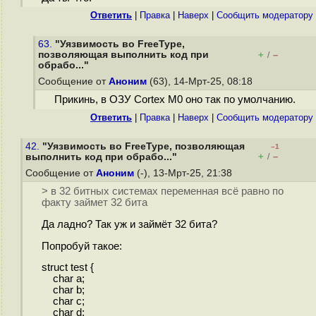
Ответить
|
Правка
|
Наверх
|
Cообщить модератору
63.
"Уязвимость во FreeType,
позволяющая выполнить код при
+
–
/
обрабо..."
Сообщение от
Аноним
(63), 14-Мрт-25, 08:18
Прикинь, в ОЗУ Cortex M0 оно так по умолчанию.
Ответить
|
Правка
|
Наверх
|
Cообщить модератору
42.
"Уязвимость во FreeType, позволяющая
–1
+
–
выполнить код при обрабо..."
/
Сообщение от
Аноним
(-), 13-Мрт-25, 21:38
> в 32 битных системах переменная всё равно по
факту займет 32 бита
Да ладно? Так уж и займёт 32 бита?
Попробуй такое:
struct test {
char a;
char b;
char c;
char d;