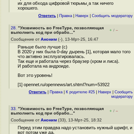
их для обхода цифровой тюрьмы¸а так ничего
хорошего.
Ответить
|
Правка
|
Наверх
|
Cообщить модератору
28.
"Уязвимость во FreeType, позволяющая
+
–
/
выполнить код при обрабо..."
Сообщение от
Аноним
(-), 13-Мрт-25, 16:47
Раньше было лучше (с)
В 2020 у них была 0-day дырень [1], которая мало того
что активно эксплуатировалась.
Так еще и работала через браузер (хром и лиса).
И работала на андроиде.
Вот это уровень!
[1] opennet.ru/opennews/art.shtml?num=53922
Ответить
|
Правка
|
К родителю #25
|
Наверх
|
Cообщить
модератору
33.
"Уязвимость во FreeType, позволяющая
+
–
/
выполнить код при обрабо..."
Сообщение от
Аноним
(33), 13-Мрт-25, 18:32
Перед этим правдва надо установить нужный шрифт, и
вот потом уже да.