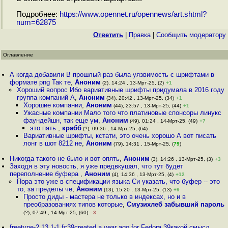
Подробнее:
https://www.opennet.ru/opennews/art.shtml?
num=62875
Ответить
|
Правка
|
Cообщить модератору
Оглавление
А когда добавили В прошлый раз была уязвимость с шрифтами в
формате png Так те
,
Аноним
(2), 14:24 , 13-Мрт-25, (2)
+1
Хороший вопрос Ибо вариативные шрифты придумала в 2016 году
группа компаний A
,
Аноним
(34), 20:42 , 13-Мрт-25, (34)
+1
Хорошие компании
,
Аноним
(44), 23:57 , 13-Мрт-25, (44)
+1
Ужасные компании Мало того что платиновые спонсоры линукс
фаундейшн, так еще ум
,
Аноним
(49), 01:24 , 14-Мрт-25, (49)
+7
это пять
,
крабб
(?), 09:36 , 14-Мрт-25, (64)
Вариативные шрифты, кстати, это очень хорошо А вот писать
лонг в шот 8212 не
,
Аноним
(79), 14:31 , 15-Мрт-25, (
79
)
Никогда такого не было и вот опять
,
Аноним
(3), 14:26 , 13-Мрт-25, (3)
+3
Заходя в эту новость, я уже предвкушал, что тут будет
переполнение буфера
,
Аноним
(4), 14:36 , 13-Мрт-25, (4)
+12
Пора это уже в спецификации языка Си указать, что буфер -- это
то, за пределы че
,
Аноним
(13), 15:20 , 13-Мрт-25, (13)
+9
Просто диды - мастера не только в индексах, но и в
преобразованиях типов которые
,
Смузихлеб забывший пароль
(?), 07:49 , 14-Мрт-25, (60)
–3
freetype-2 13 1-1 fc39created a year ago for Fedora 39какой смысл