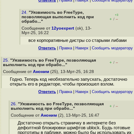
Ответить
|
Правка
|
Наверх
|
Cообщить модератору
24.
"Уязвимость во FreeType,
+3
позволяющая выполнить код при
+
–
/
обрабо..."
Сообщение от
12yoexpert
(ok), 13-
Мрт-25, 16:22
все корпоративные дистры со старыми либами
Ответить
|
Правка
|
Наверх
|
Cообщить модератору
25.
"Уязвимость во FreeType, позволяющая
+
–
/
выполнить код при обрабо..."
Сообщение от
Аноним
(25), 13-Мрт-25, 16:28
Годно. Теперь код необязательно запускать, достаточно
открыть его в редакторе, чтобы произошел взлом.
Ответить
|
Правка
|
Наверх
|
Cообщить модератору
26.
"Уязвимость во FreeType, позволяющая
+
–
/
выполнить код при обрабо..."
Сообщение от
Аноним
(2), 13-Мрт-25, 16:47
Достаточно открыть страничку в интернете без
дефолтной блокировки шрифтов ublock. Будь готовые
прототипы в паблике, можно было бы использовать их