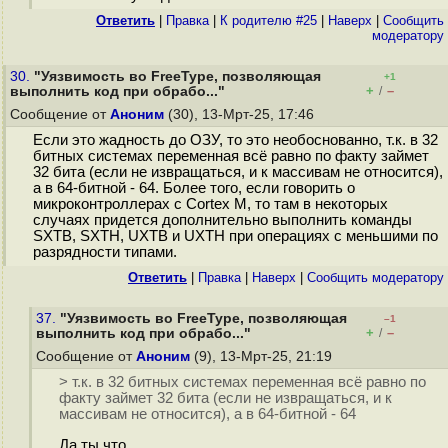
Ответить
|
Правка
|
К родителю #25
|
Наверх
|
Cообщить
модератору
30.
"Уязвимость во FreeType, позволяющая
+1
+
–
выполнить код при обрабо..."
/
Сообщение от
Аноним
(30), 13-Мрт-25, 17:46
Если это жадность до ОЗУ, то это необоснованно, т.к. в 32
битных системах переменная всё равно по факту займет
32 бита (если не извращаться, и к массивам не относится),
а в 64-битной - 64. Более того, если говорить о
микроконтроллерах с Cortex M, то там в некоторых
случаях придется дополнительно выполнить команды
SXTB, SXTH, UXTB и UXTH при операциях с меньшими по
разрядности типами.
Ответить
|
Правка
|
Наверх
|
Cообщить модератору
37.
"Уязвимость во FreeType, позволяющая
–1
+
–
выполнить код при обрабо..."
/
Сообщение от
Аноним
(9), 13-Мрт-25, 21:19
> т.к. в 32 битных системах переменная всё равно по
факту займет 32 бита (если не извращаться, и к
массивам не относится), а в 64-битной - 64
Да ты что.