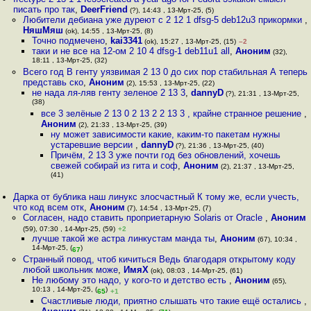
писать про так
,
DeerFriend
(?), 14:43 , 13-Мрт-25, (5)
Любители дебиана уже дуреют с 2 12 1 dfsg-5 deb12u3 прикормки
,
НяшМяш
(ok), 14:55 , 13-Мрт-25, (8)
Точно подмечено
,
kai3341
(ok), 15:27 , 13-Мрт-25, (15)
–2
таки и не все на 12-ом 2 10 4 dfsg-1 deb11u1 all
,
Аноним
(32),
18:11 , 13-Мрт-25, (32)
Всего год В генту уязвимая 2 13 0 до сих пор стабильная А теперь
представь ско
,
Аноним
(2), 15:53 , 13-Мрт-25, (22)
не нада ля-ляв генту зеленое 2 13 3
,
dannyD
(?), 21:31 , 13-Мрт-25,
(38)
все 3 зелёные 2 13 0 2 13 2 2 13 3 , крайне странное решение
,
Аноним
(2), 21:33 , 13-Мрт-25, (39)
ну может зависимости какие, каким-то пакетам нужны
устаревшие версии
,
dannyD
(?), 21:36 , 13-Мрт-25, (40)
Причём, 2 13 3 уже почти год без обновлений, хочешь
свежей собирай из гита и соф
,
Аноним
(2), 21:37 , 13-Мрт-25,
(41)
Дарка от бублика наш линукс злосчастный К тому же, если учесть,
что код всем отк
,
Аноним
(7), 14:54 , 13-Мрт-25, (7)
Согласен, надо ставить проприетарную Solaris от Oracle
,
Аноним
(59), 07:30 , 14-Мрт-25, (59)
+2
лучше такой же астра линкустам манда ты
,
Аноним
(67), 10:34 ,
14-Мрт-25, (
)
67
Странный повод, чтоб кичиться Ведь благодаря открытому коду
любой школьник може
,
ИмяХ
(ok), 08:03 , 14-Мрт-25, (61)
Не любому это надо, у кого-то и детство есть
,
Аноним
(65),
10:13 , 14-Мрт-25, (
)
65
+1
Cчастливые люди, приятно слышать что такие ещё остались
,