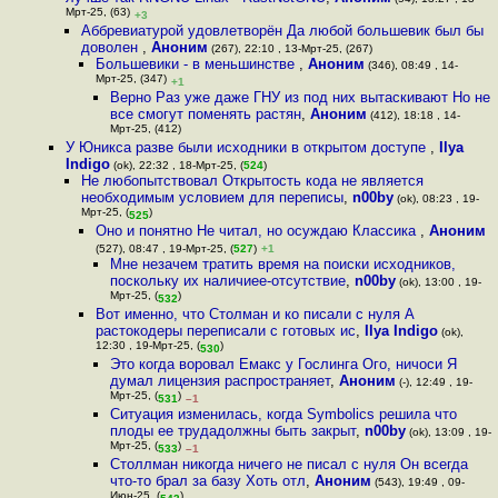
Мрт-25, (63)
+3
Аббревиатурой удовлетворён Да любой большевик был бы
доволен
,
Аноним
(267), 22:10 , 13-Мрт-25, (267)
Большевики - в меньшинстве
,
Аноним
(346), 08:49 , 14-
Мрт-25, (347)
+1
Верно Раз уже даже ГНУ из под них вытаскивают Но не
все смогут поменять растян
,
Аноним
(412), 18:18 , 14-
Мрт-25, (412)
У Юникса разве были исходники в открытом доступе
,
Ilya
Indigo
(ok), 22:32 , 18-Мрт-25, (
524
)
Не любопытствовал Открытость кода не является
необходимым условием для переписы
,
n00by
(ok), 08:23 , 19-
Мрт-25, (
)
525
Оно и понятно Не читал, но осуждаю Классика
,
Аноним
(527), 08:47 , 19-Мрт-25, (
527
)
+1
Мне незачем тратить время на поиски исходников,
поскольку их наличиее-отсутствие
,
n00by
(ok), 13:00 , 19-
Мрт-25, (
)
532
Вот именно, что Столман и ко писали с нуля А
растокодеры переписали с готовых ис
,
Ilya Indigo
(ok),
12:30 , 19-Мрт-25, (
)
530
Это когда воровал Емакс у Гослинга Ого, ничоси Я
думал лицензия распространяет
,
Аноним
(-), 12:49 , 19-
Мрт-25, (
)
531
–1
Ситуация изменилась, когда Symbolics решила что
плоды ее трудадолжны быть закрыт
,
n00by
(ok), 13:09 , 19-
Мрт-25, (
)
533
–1
Столлман никогда ничего не писал с нуля Он всегда
что-то брал за базу Хоть отл
,
Аноним
(543), 19:49 , 09-
Июн-25, (
)