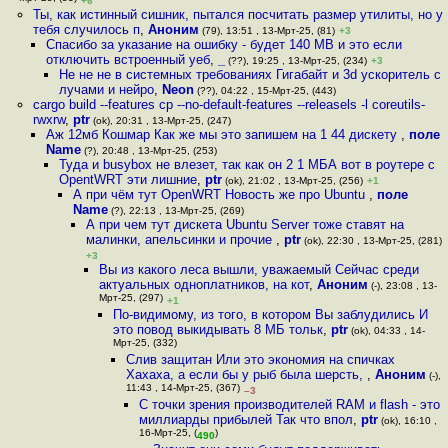
+6
Ты, как истинный сишник, пытался посчитать размер утилиты, но у
тебя случилось п
,
Аноним
(79), 13:51 , 13-Мрт-25, (81)
+3
Спасибо за указание на ошибку - будет 140 MB и это если
отключить встроенный уеб
,
_
(??), 19:25 , 13-Мрт-25, (234)
+3
Не не не в системных требованиях Гигабайт и 3d ускоритель с
лучами и нейро
,
Neon
(??), 04:22 , 15-Мрт-25, (443)
cargo build --features cp --no-default-features --releasels -l coreutils-
rwxrw
,
ptr
(ok), 20:31 , 13-Мрт-25, (247)
Аж 12мб Кошмар Как же мы это запишем на 1 44 дискету
,
поле
Name
(?), 20:48 , 13-Мрт-25, (253)
Туда и busybox не влезет, так как он 2 1 МБА вот в роутере c
OpentWRT эти лишние
,
ptr
(ok), 21:02 , 13-Мрт-25, (256)
+1
А при чём тут OpenWRT Новость же про Ubuntu
,
поле
Name
(?), 22:13 , 13-Мрт-25, (269)
А при чем тут дискета Ubuntu Server тоже ставят на
малинки, апельсинки и прочие
,
ptr
(ok), 22:30 , 13-Мрт-25, (281)
+3
Вы из какого леса вышли, уважаемый Сейчас среди
актуальных одноплатников, на кот
,
Аноним
(-), 23:08 , 13-
Мрт-25, (297)
+1
По-видимому, из того, в котором Вы заблудились И
это повод выкидывать 8 МБ тольк
,
ptr
(ok), 04:33 , 14-
Мрт-25, (332)
Слив защитан Или это экономия на спичках
Хахаха, а если бы у рыб была шерсть,
,
Аноним
(-),
11:43 , 14-Мрт-25, (367)
–3
С точки зрения производителей RAM и flash - это
миллиарды прибылей Так что впол
,
ptr
(ok), 16:10 ,
16-Мрт-25, (
)
490