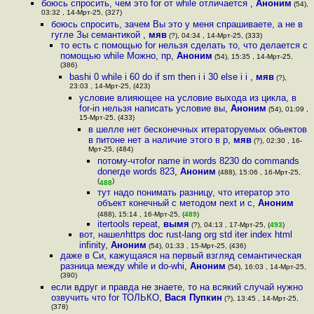
боюсь спросить, чем это for от while отличается
,
Аноним
(54),
03:32 , 14-Мрт-25, (327)
боюсь спросить, зачем Вы это у меня спрашиваете, а не в
гугле Зы семантикой
,
мяв
(?), 04:34 , 14-Мрт-25, (333)
то есть с помощью for нельзя сделать то, что делается с
помощью while Можно, пр
,
Аноним
(54), 15:35 , 14-Мрт-25,
(386)
bashi 0 while i 60 do if sm then i i 30 else i i
,
мяв
(?),
23:03 , 14-Мрт-25, (423)
условие влияющее на условие выхода из цикла, в
for-in нельзя написать условие вы
,
Аноним
(54), 01:09 ,
15-Мрт-25, (433)
в шелле нет бесконечных итераторуемых обьектов
в питоне нет а наличие этого в р
,
мяв
(?), 02:30 , 16-
Мрт-25, (484)
потому-чтоfor name in words 8230 do commands
doneгде words 823
,
Аноним
(488), 15:06 , 16-Мрт-25,
(
)
488
тут надо понимать разницу, что итератор это
объект конечный с методом next и с
,
Аноним
(488), 15:14 , 16-Мрт-25, (
489
)
itertools repeat
,
вымя
(?), 04:13 , 17-Мрт-25, (
493
)
вот, нашелhttps doc rust-lang org std iter index html
infinity
,
Аноним
(54), 01:33 , 15-Мрт-25, (436)
даже в Си, кажущаяся на первый взгляд семантическая
разница между while и do-whi
,
Аноним
(54), 16:03 , 14-Мрт-25,
(390)
если вдруг и правда не знаете, то на всякий случай нужно
озвучить что for ТОЛЬКО
,
Вася Пупкин
(?), 13:45 , 14-Мрт-25,
(378)