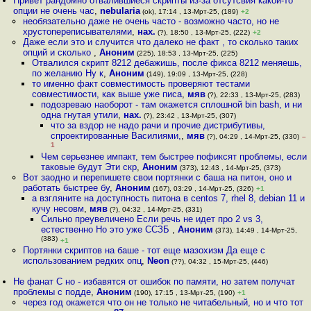
Привет рандомно отвалившиеся скрипты из-за отсутсвия какой-то
опции не очень час
,
nebularia
(ok), 17:14 , 13-Мрт-25, (189)
+2
необязательно даже не очень часто - возможно часто, но не
хрустопереписывателями
,
нах.
(?), 18:50 , 13-Мрт-25, (222)
+2
Даже если это и случится что далеко не факт , то сколько таких
опций и сколько
,
Аноним
(225), 18:53 , 13-Мрт-25, (225)
Отвалился скрипт 8212 дебажишь, после фикса 8212 меняешь,
по желанию Ну к
,
Аноним
(149), 19:09 , 13-Мрт-25, (228)
то именно факт совместимость проверяют тестами
совместимости, как выше уже писа
,
мяв
(?), 22:33 , 13-Мрт-25, (283)
подозреваю наоборот - там окажется сплошной bin bash, и ни
одна гнутая утили
,
нах.
(?), 23:42 , 13-Мрт-25, (307)
что за вздор не надо рачи и прочие дистрибутивы,
спроектированные Василиями,
,
мяв
(?), 04:29 , 14-Мрт-25, (330)
–
1
Чем серьезнее импакт, тем быстрее пофиксят проблемы, если
таковые будут Эти скр
,
Аноним
(373), 12:43 , 14-Мрт-25, (373)
Вот заодно и перепишете свои портянки с баша на питон, оно и
работать быстрее бу
,
Аноним
(167), 03:29 , 14-Мрт-25, (326)
+1
а взгляните на доступность питона в centos 7, rhel 8, debian 11 и
кучу несовм
,
мяв
(?), 04:32 , 14-Мрт-25, (331)
Сильно преувеличено Если речь не идет про 2 vs 3,
естественно Но это уже ССЗБ
,
Аноним
(373), 14:49 , 14-Мрт-25,
(383)
+1
Портянки скриптов на баше - тот еще мазохизм Да еще с
использованием редких опц
,
Neon
(??), 04:32 , 15-Мрт-25, (446)
Не фанат С но - избавятся от ошибок по памяти, но затем получат
проблемы с подде
,
Аноним
(190), 17:15 , 13-Мрт-25, (190)
+1
через год окажется что он не только не читабельный, но и что тот