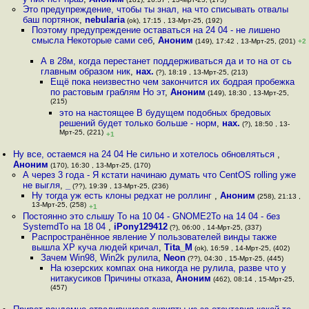
Это предупреждение, чтобы ты знал, на что списывать отвалы
баш портянок
,
nebularia
(ok), 17:15 , 13-Мрт-25, (192)
Поэтому предупреждение оставаться на 24 04 - не лишено
смысла Некоторые сами себ
,
Аноним
(149), 17:42 , 13-Мрт-25, (201)
+2
А в 28м, когда перестанет поддерживаться да и то на от сь
главным образом ник
,
нах.
(?), 18:19 , 13-Мрт-25, (213)
Ещё пока неизвестно чем закончится их бодрая пробежка
по растовым граблям Но эт
,
Аноним
(149), 18:30 , 13-Мрт-25,
(215)
это на настоящее В будущем подобных бредовых
решений будет только больше - норм
,
нах.
(?), 18:50 , 13-
Мрт-25, (221)
+1
Ну все, остаемся на 24 04 Не сильно и хотелось обновляться
,
Аноним
(170), 16:30 , 13-Мрт-25, (170)
А через 3 года - Я кстати начинаю думать что CentOS rolling уже
не выгля
,
_
(??), 19:39 , 13-Мрт-25, (236)
Ну тогда уж есть клоны редхат не роллинг
,
Аноним
(258), 21:13 ,
13-Мрт-25, (258)
+1
Постоянно это слышу То на 10 04 - GNOME2То на 14 04 - без
SystemdТо на 18 04
,
iPony129412
(?), 06:00 , 14-Мрт-25, (337)
Распространённое явление У пользователей винды также
вышла XP куча людей кричал
,
Tita_M
(ok), 16:59 , 14-Мрт-25, (402)
Зачем Win98, Win2k рулила
,
Neon
(??), 04:30 , 15-Мрт-25, (445)
На юзерских компах она никогда не рулила, разве что у
нитакусиков Причины отказа
,
Аноним
(462), 08:14 , 15-Мрт-25,
(457)