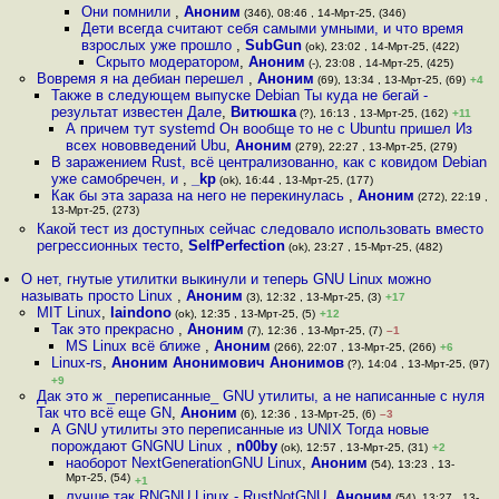
Они помнили
,
Аноним
(346), 08:46 , 14-Мрт-25, (346)
Дети всегда считают себя самыми умными, и что время
взрослых уже прошло
,
SubGun
(ok), 23:02 , 14-Мрт-25, (422)
Скрыто модератором
,
Аноним
(-), 23:08 , 14-Мрт-25, (425)
Вовремя я на дебиан перешел
,
Аноним
(69), 13:34 , 13-Мрт-25, (69)
+4
Также в следующем выпуске Debian Ты куда не бегай -
результат известен Дале
,
Витюшка
(?), 16:13 , 13-Мрт-25, (162)
+11
А причем тут systemd Он вообще то не с Ubuntu пришел Из
всех нововведений Ubu
,
Аноним
(279), 22:27 , 13-Мрт-25, (279)
В заражением Rust, всё централизованно, как с ковидом Debian
уже самобречен, и
,
_kp
(ok), 16:44 , 13-Мрт-25, (177)
Как бы эта зараза на него не перекинулась
,
Аноним
(272), 22:19 ,
13-Мрт-25, (273)
Какой тест из доступных сейчас следовало использовать вместо
регрессионных тесто
,
SelfPerfection
(ok), 23:27 , 15-Мрт-25, (482)
О нет, гнутые утилитки выкинули и теперь GNU Linux можно
называть просто Linux
,
Аноним
(3), 12:32 , 13-Мрт-25, (3)
+17
MIT Linux
,
laindono
(ok), 12:35 , 13-Мрт-25, (5)
+12
Так это прекрасно
,
Аноним
(7), 12:36 , 13-Мрт-25, (7)
–1
MS Linux всё ближе
,
Аноним
(266), 22:07 , 13-Мрт-25, (266)
+6
Linux-rs
,
Аноним Анонимович Анонимов
(?), 14:04 , 13-Мрт-25, (97)
+9
Дак это ж _переписанные_ GNU утилиты, а не написанные с нуля
Так что всё еще GN
,
Аноним
(6), 12:36 , 13-Мрт-25, (6)
–3
А GNU утилиты это переписанные из UNIX Тогда новые
порождают GNGNU Linux
,
n00by
(ok), 12:57 , 13-Мрт-25, (31)
+2
наоборот NextGenerationGNU Linux
,
Аноним
(54), 13:23 , 13-
Мрт-25, (54)
+1
лучше так RNGNU Linux - RustNotGNU
,
Аноним
(54), 13:27 , 13-