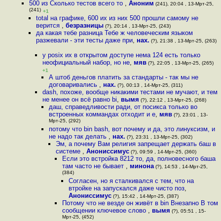
500 из Сколько тестов всего то
,
Аноним
(241), 20:04 , 13-Мрт-25,
(241)
+1
total на графике, 600 их из них 500 прошли самому не
верится
,
безразницы
(?), 20:14 , 13-Мрт-25, (243)
да какая тебе разница Тебе ж человеческим языком
разжевали - эти тесты даже при
,
нах.
(?), 21:38 , 13-Мрт-25, (263)
у posix их в открытом доступе нема 124 есть только
неофициальный набор, но не
,
мяв
(?), 22:05 , 13-Мрт-25, (265)
+1
А штоб деньгов платить за стандарты - так мы не
договаривались
,
нах.
(?), 00:13 , 14-Мрт-25, (311)
dash, похоже, вообще никакими тестами не мучают, и тем
не менее он всё равно bi
,
вымя
(?), 22:12 , 13-Мрт-25, (268)
даш, справедливости ради, от посикса только во
встроенных коммандах отходит и е
,
мяв
(?), 23:01 , 13-
Мрт-25, (292)
потому что bin bash, вот почему и да, это линуксизм, и
не надо так делать
,
нах.
(?), 23:31 , 13-Мрт-25, (302)
Эм, а почему Вам религия запрещает держать баш в
системе
,
Анониссимус
(?), 09:59 , 14-Мрт-25, (360)
Если это встройка 8212 то, да, полновесного баша
там часто не бывает
,
минона
(?), 14:53 , 14-Мрт-25,
(384)
Согласен, но я сталкивался с тем, что на
втройке на запускался даже чисто поз
,
Анониссимус
(?), 15:42 , 14-Мрт-25, (387)
Потому что не везде он живёт в bin Внезапно В том
сообщении ключевое слово
,
вымя
(?), 05:51 , 15-
Мрт-25, (452)