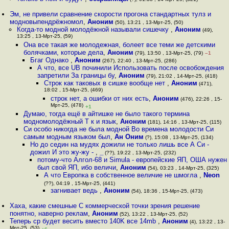
Эм, не привели сравнение скорости прогона стандартных тулз и
модновыпендрёжномол
,
Аноним
(50), 13:21 , 13-Мрт-25, (50)
Когда-то модной молодёжной называли сишечку
,
Аноним
(49),
13:25 , 13-Мрт-25, (59)
Она все такая же молодежная, болеет все теми же детскими
болячками, которые дела
,
Аноним
(79), 13:50 , 13-Мрт-25, (79)
–1
Бгаг Однако
,
Аноним
(267), 22:40 , 13-Мрт-25, (286)
А что, все UB починили Использовать после освобождения
запретили За границы бу
,
Аноним
(79), 21:02 , 14-Мрт-25, (418)
Строк как таковых в сишке вообще нет
,
Аноним
(471),
18:02 , 15-Мрт-25, (469)
строк нет, а ошибки от них есть
,
Аноним
(476), 22:26 , 15-
Мрт-25, (478)
+1
Думаю, тогда ещё в айтишке не было такого термина
модномолодёжный Т к и язык
,
Аноним
(181), 14:16 , 13-Мрт-25, (115)
Си особо никогда не была модной Во времена молодости Си
самым модным языком был
,
Ан Оним
(?), 15:08 , 13-Мрт-25, (134)
Но до седин на мудях дожили не только лишь все А Си -
дожил И это жу-жу -
,
_
(??), 19:22 , 13-Мрт-25, (232)
потому-что Алгол-68 и Simula - европейские ЯП, ОША нужен
был свой ЯП, ибо величи
,
Аноним
(54), 03:23 , 14-Мрт-25, (325)
А что Европка в собственное величие не шмогла
,
Neon
(??), 04:19 , 15-Мрт-25, (441)
загнивает ведь
,
Аноним
(54), 18:36 , 15-Мрт-25, (473)
Хаха, какие смешные С коммерческой точки зрения решение
понятно, наверно реклам
,
Аноним
(52), 13:22 , 13-Мрт-25, (52)
Теперь cp будет весить вместо 140K все 14mb
,
Аноним
(4), 13:22 , 13-
Мрт-25, (53)