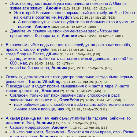
Этих последних гвоздей уже вколачивали немеряно А Ubuntu
живее все живых
,
Аноним
(212), 18:18 , 13-Мрт-25, (212)
+1
Это второй Раньше вполне нормальный дистрибутив был Смена
на юнити и обратно не
,
keydon
(ok), 10:36 , 14-Мрт-25, (363)
А непродвинутые коих на убунте явно большинство и ухом не
повели
,
Аноним
(462), 08:16 , 15-Мрт-25, (458)
Давайте им ссылку на свои комментарии здесь Чтобы они
проникались Корпораты, в
,
Аноним
(267), 23:23 , 13-Мрт-25, (301)
В конечном счёте ведь все дистры перейдут на растовые сoreutils,
просто Linux со
,
myster
(ok), 14:12 , 13-Мрт-25, (112)
когда Snap на Расте
,
дАнон
(?), 14:21 , 13-Мрт-25, (118)
да подажжите, дайте хоть cat совместимый дописать, а не 507 из
600
,
нах.
(?), 16:45 , 13-Мрт-25, (178)
+4
snapd на Go написан
,
Аноним
(476), 22:43 , 15-Мрт-25, (480)
Отлично, держаться от этого дистра подальше всегда было верным
решением
,
Tron is Whistling
(?), 14:45 , 13-Мрт-25, (127)
+3
Я всегда был и будут против смешивания с и раст в ядре И часто
жирно троллю на
,
Алконим
(?), 15:26 , 13-Мрт-25, (145)
+2
Согласен, только вот парк рабочей силы способной в раст,
значительно меньше и я
,
OpenEcho
(?), 16:05 , 13-Мрт-25, (158)
+4
парк рабочей силы способной в sudo на сях забесплатно в свое
личное время вообще
,
нах.
(?), 18:18 , 13-Мрт-25, (211)
А какая разница на чём написаны утилиты На паскале, бейсике, го
или расте Пуст
,
Аноним
(149), 15:39 , 13-Мрт-25, (149)
Скрыто модератором
,
Аноним
(-), 15:49 , 13-Мрт-25, (153)
- А чего они хотят, Берримор - Борются за свои права, сэр - Разве
у них нет прав
,
Аноним
(181), 16:37 , 13-Мрт-25, (173)