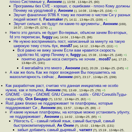
плохо Системные у
,
Аноним
(-), 13:58 , 13-Мрт-25, (90)
Программы без CVE - хорошо, с ошибками - плохо Кому должны
Почему на уродливой у
,
Аноним
(-), 14:08 , 13-Мрт-25, (104)
+3
Звучит фанатично 9786 К тому же понятие о чистом Си у разных
людей может б
,
Facemaker
(?), 14:11 , 13-Мрт-25, (109)
+1
Звучит сильно, но будут ли какие-то аргументы
,
Аноним
(169),
16:37 , 13-Мрт-25, (174)
+1
Никто это делать не будет Во-первых, объясни зачем Во-вторых,
fd это переписан
,
fuggy
(ok), 14:04 , 13-Мрт-25, (96)
Не нужно воспринимать пост, написанный за минуту на такую
широкую тему столь бук
,
mos87
(ok), 14:12 , 13-Мрт-25, (111)
+1
Всё равно не вижу зачем Если вам нравится скорость
удобство fd, ugrep Почему н
,
fuggy
(ok), 15:38 , 13-Мрт-25, (148)
+1
понятно дальше носа смотреть не хочим
,
mos87
(ok), 17:15 ,
13-Мрт-25, (191)
4 мегабайта это много
,
Аноним
(242), 20:29 , 13-Мрт-25, (245)
+2
А как же боль Как же порог вхождения Вы покушаетесь на
мазоэлитарность сейчас
,
Аноним
(267), 23:17 , 13-Мрт-25, (299)
Как разработчик раст, считаю что данная инициатива не особо
нужна, как и попытка
,
Аноним
(78), 13:49 , 13-Мрт-25, (78)
+5
GNOME - Unity - GNOME GNU Coreutils - uutils - GNU CoreutilsТуды-
сюды-обр
,
Ося Бендер
(?), 13:52 , 13-Мрт-25, (82)
+1
Rust даже близко не поддерживает те платформы, которые
поддерживает Си
,
Аноним
(89), 13:57 , 13-Мрт-25, (89)
–2
И какие нужные платформы, на которые можно установить убунту,
не поддерживает
,
Аноним
(-), 14:02 , 13-Мрт-25, (95)
+1
Убогость С - самый гибкий язык, самый быстрый, самый
быстрокомпилируемый
,
Ан Оним
(?), 15:02 , 13-Мрт-25, (131)
забыл добавить самый дырявый
,
чатжпт
(?), 15:19 , 13-Мрт-25,