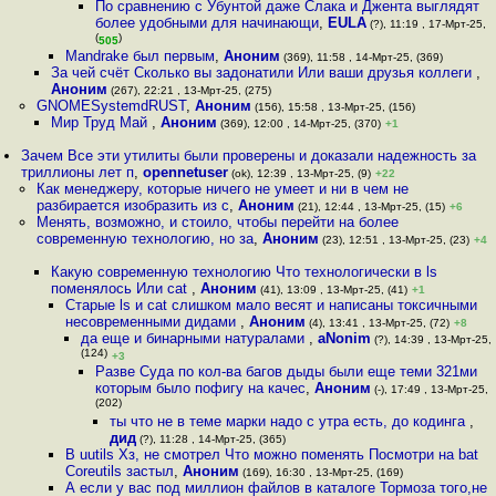
По сравнению с Убунтой даже Слака и Джента выглядят
более удобными для начинающи
,
EULA
(?), 11:19 , 17-Мрт-25,
(
)
505
Mandrake был первым
,
Аноним
(369), 11:58 , 14-Мрт-25, (369)
За чей счёт Сколько вы задонатили Или ваши друзья коллеги
,
Аноним
(267), 22:21 , 13-Мрт-25, (275)
GNOMESystemdRUST
,
Аноним
(156), 15:58 , 13-Мрт-25, (156)
Мир Труд Май
,
Аноним
(369), 12:00 , 14-Мрт-25, (370)
+1
Зачем Все эти утилиты были проверены и доказали надежность за
триллионы лет п
,
opennetuser
(ok), 12:39 , 13-Мрт-25, (9)
+22
Как менеджеру, которые ничего не умеет и ни в чем не
разбирается изобразить из с
,
Аноним
(21), 12:44 , 13-Мрт-25, (15)
+6
Менять, возможно, и стоило, чтобы перейти на более
современную технологию, но за
,
Аноним
(23), 12:51 , 13-Мрт-25, (23)
+4
Какую современную технологию Что технологически в ls
поменялось Или cat
,
Аноним
(41), 13:09 , 13-Мрт-25, (41)
+1
Старые ls и cat слишком мало весят и написаны токсичными
несовременными дидами
,
Аноним
(4), 13:41 , 13-Мрт-25, (72)
+8
да еще и бинарными натуралами
,
aNonim
(?), 14:39 , 13-Мрт-25,
(124)
+3
Разве Суда по кол-ва багов дыды были еще теми 321ми
которым было пофигу на качес
,
Аноним
(-), 17:49 , 13-Мрт-25,
(202)
ты что не в теме марки надо с утра есть, до кодинга
,
дид
(?), 11:28 , 14-Мрт-25, (365)
В uutils Хз, не смотрел Что можно поменять Посмотри на bat
Coreutils застыл
,
Аноним
(169), 16:30 , 13-Мрт-25, (169)
А если у вас под миллион файлов в каталоге Тормоза того,не