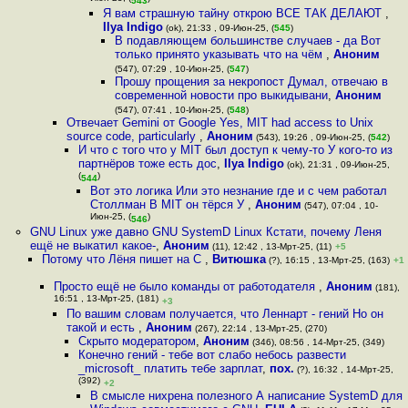
543
Я вам страшную тайну открою ВСЕ ТАК ДЕЛАЮТ
,
Ilya Indigo
(ok), 21:33 , 09-Июн-25, (
545
)
В подавляющем большинстве случаев - да Вот
только принято указывать что на чём
,
Аноним
(547), 07:29 , 10-Июн-25, (
547
)
Прошу прощения за некропост Думал, отвечаю в
современной новости про выкидывани
,
Аноним
(547), 07:41 , 10-Июн-25, (
548
)
Отвечает Gemini от Google Yes, MIT had access to Unix
source code, particularly
,
Аноним
(543), 19:26 , 09-Июн-25, (
542
)
И что с того что у MIT был доступ к чему-то У кого-то из
партнёров тоже есть дос
,
Ilya Indigo
(ok), 21:31 , 09-Июн-25,
(
)
544
Вот это логика Или это незнание где и с чем работал
Столлман В MIT он тёрся У
,
Аноним
(547), 07:04 , 10-
Июн-25, (
)
546
GNU Linux уже давно GNU SystemD Linux Кстати, почему Леня
ещё не выкатил какое-
,
Аноним
(11), 12:42 , 13-Мрт-25, (11)
+5
Потому что Лёня пишет на С
,
Витюшка
(?), 16:15 , 13-Мрт-25, (163)
+1
Просто ещё не было команды от работодателя
,
Аноним
(181),
16:51 , 13-Мрт-25, (181)
+3
По вашим словам получается, что Леннарт - гений Но он
такой и есть
,
Аноним
(267), 22:14 , 13-Мрт-25, (270)
Скрыто модератором
,
Аноним
(346), 08:56 , 14-Мрт-25, (349)
Конечно гений - тебе вот слабо небось развести
_microsoft_ платить тебе зарплат
,
пох.
(?), 16:32 , 14-Мрт-25,
(392)
+2
В смысле нихрена полезного А написание SystemD для