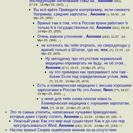
последующим натягивание совы на
,
Аноним
(341),
07:29 , 14-Мрт-25, (341)
–1
Вы всё врёте Приведите контрпример, если сможете
Например, средние зарплаты
,
Аноним
(-), 08:56 , 14-
Мрт-25, (350)
Враньё там в том, что в России врачи работают b
только b в государственных по
,
Аноним
(341), 09:18 ,
14-Мрт-25, (355)
Очень важное уточнение
,
Аноним
(462), 11:37 , 14-
Мрт-25, (366)
–1
не хотелось бы тебя огорчать, но сверхдоходы у
врачей только в Штатах, где не
,
пох.
(?), 17:15 , 14-
Мрт-25, (405)
Ну методичку про отсутствие нормальной
медицины опровергать не буду, не об этом
,
Аноним
(471), 18:15 , 15-Мрт-25, (471)
ну это примерно как программист или там -
itшник Если под определенным углом
,
пох.
(?), 21:33 , 15-Мрт-25, (474)
Есть и коммерческая медицина с весьма хорошими
зарплатами в России Но это Анони
,
Neon
(??), 04:07 ,
15-Мрт-25, (440)
–1
у меня для тебя снова плохая новость
Коммерческая медицина с хорошими зарплатам
,
пох.
(?), 18:30 , 15-Мрт-25, (472)
Это те самые утилиты, написанные лучшими бракоделами,
которые даже строку сплитн
,
Аноним
(-), 13:04 , 13-Мрт-25, (36)
–2
Ужасный ужас Как это мир ещё существует Как я до сих пор
могупрльзоваться Wind
,
Аноним
(242), 20:16 , 13-Мрт-25, (244)
+2
Наглое враньё Скорее ошибочное мнение из-за отсутствия