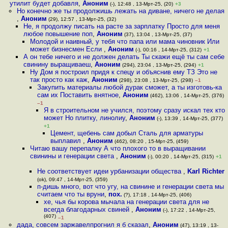
утилит будет добавля
,
Аноним
(-), 12:48 , 13-Мрт-25, (20)
+3
Но конечно же ты продолжишь лежать на диване, ничего не делая
,
Аноним
(29), 12:57 , 13-Мрт-25, (32)
Не, я продолжу писать на расте за зарплатку Просто для меня
любое повышение поп
,
Аноним
(37), 13:04 , 13-Мрт-25, (37)
Молодой и наивный, у тебя что папа или мама чиновник Или
может бизнесмен Если
,
Аноним
(-), 00:16 , 14-Мрт-25, (312)
+1
А он тебе ничего и не должен делать Ты скажи ещё ты сам себе
свинину выращиваеш
,
Аноним
(294), 23:04 , 13-Мрт-25, (294)
+1
Ну Дом я построил придя к спецу и объяснив ему ТЗ Это не
так просто как каж
,
Аноним
(298), 23:08 , 13-Мрт-25, (298)
–1
Закупить материалы любой дурак сможет, а ты изготовь-ка
сам их Поставить внятное
,
Аноним
(462), 13:06 , 14-Мрт-25, (376)
–1
Я в строительном не учился, поэтому сразу искал тех кто
может Но плитку, линолиу
,
Аноним
(-), 13:39 , 14-Мрт-25, (377)
+1
Цемент, щебень сам добыл Сталь для арматуры
выплавил
,
Аноним
(462), 08:20 , 15-Мрт-25, (459)
Читаю вашу перепалку А что плохого то в выращивании
свинины и генерации света
,
Аноним
(-), 00:20 , 14-Мрт-25, (315)
+1
Не соответствует идеи урбанизации общества
,
Karl Richter
(ok), 09:47 , 14-Мрт-25, (359)
п-дишь много, вот что угу, на свинине и генерации света мы
считаем что ты вруни
,
пох.
(?), 17:18 , 14-Мрт-25, (406)
хе, чья бы корова мычала на генерации света для не
всегда благодарных свиней
,
Аноним
(-), 17:22 , 14-Мрт-25,
(407)
–1
дада, совсем заржавелпрогнил я б сказал
,
Аноним
(47), 13:19 , 13-