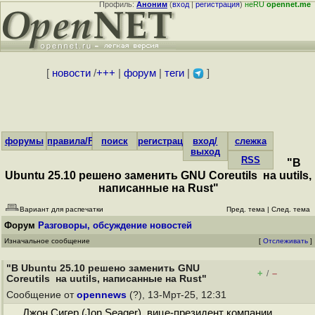
Профиль:
Аноним
(
вход
|
регистрация
)
неRU
opennet.me
[
новости
/
+++
|
форум
|
теги
|
]
форумы
правила/FAQ
поиск
регистрация
вход/
слежка
выход
RSS
"В
Ubuntu 25.10 решено заменить GNU Coreutils на uutils,
написанные на Rust"
Вариант для распечатки
Пред. тема
|
След. тема
Форум
Разговоры, обсуждение новостей
Изначальное сообщение
[
Отслеживать
]
"В Ubuntu 25.10 решено заменить GNU
+
–
/
Coreutils на uutils, написанные на Rust"
Сообщение от
opennews
(?), 13-Мрт-25, 12:31
Джон Сигер (Jon Seager), вице-президент компании