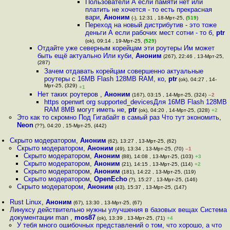
Пользователи А если памяти нет или
платить не хочется - то есть прекрасная
вари
,
Аноним
(-), 12:31 , 18-Мрт-25, (
519
)
Переход на новый дистрибутив - это тоже
деньги А если рабочих мест сотни - то б
,
ptr
(ok), 09:14 , 19-Мрт-25, (
529
)
Отдайте уже северным корейцам эти роутеры Им может
быть ещё актуально Или куби
,
Аноним
(267), 22:46 , 13-Мрт-25,
(287)
Зачем отдавать корейцам cовершенно актуальные
роутеры с 16MB Flash 128MB RAM, ко
,
ptr
(ok), 04:27 , 14-
Мрт-25, (329)
+1
Нет таких роутеров
,
Аноним
(167), 03:15 , 14-Мрт-25, (324)
–2
https openwrt org supported_devicesДля 16MB Flash 128MB
RAM 8MB могут иметь не
,
ptr
(ok), 04:20 , 14-Мрт-25, (328)
+2
Это как то скромно Под Гигабайт в самый раз Что тут экономить
,
Neon
(??), 04:20 , 15-Мрт-25, (442)
Скрыто модератором
,
Аноним
(62), 13:27 , 13-Мрт-25, (62)
Скрыто модератором
,
Аноним
(49), 13:34 , 13-Мрт-25, (70)
–1
Скрыто модератором
,
Аноним
(88), 14:08 , 13-Мрт-25, (103)
+3
Скрыто модератором
,
Аноним
(21), 14:15 , 13-Мрт-25, (114)
+2
Скрыто модератором
,
Аноним
(181), 14:22 , 13-Мрт-25, (119)
Скрыто модератором
,
OpenEcho
(?), 15:27 , 13-Мрт-25, (146)
Скрыто модератором
,
Аноним
(43), 15:37 , 13-Мрт-25, (147)
Rust Linux
,
Аноним
(67), 13:30 , 13-Мрт-25, (67)
Линуксу действительно нужны улучшения в базовых вещах Система
документации man
,
mos87
(ok), 13:39 , 13-Мрт-25, (71)
+4
У тебя много ошибочных представлений о том, что хорошо, а что