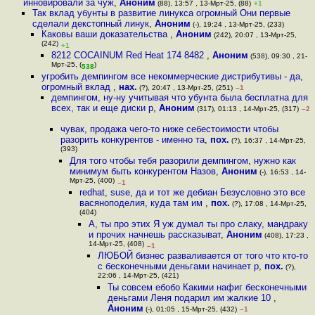
инновировали за чуж
,
Аноним
(88), 13:57 , 13-Мрт-25, (88)
+1
Так вклад убунты в развитие линукса огромный Они первые
сделали декстопный линук
,
Аноним
(-), 19:24 , 13-Мрт-25, (233)
Каковы ваши доказательства
,
Аноним
(242), 20:07 , 13-Мрт-25,
(242)
+1
8212 COCAINUM Red Heat 174 8482
,
Аноним
(538), 09:30 , 21-
Мрт-25, (
)
538
угробить демпингом все некоммерческие дистрибутивы - да,
огромный вклад
,
нах.
(?), 20:47 , 13-Мрт-25, (251)
–1
демпингом, ну-ну учитывая что убунта была бесплатна для
всех, так и еще диски р
,
Аноним
(317), 01:13 , 14-Мрт-25, (317)
–2
чувак, продажа чего-то ниже себестоимости чтобы
разорить конкурентов - именно та
,
пох.
(?), 16:37 , 14-Мрт-25,
(393)
Для того чтобы тебя разорили демпингом, нужно как
минимум быть конкурентом Назов
,
Аноним
(-), 16:53 , 14-
Мрт-25, (400)
–1
redhat, suse, да и тот же дебиан Безусловно это все
васяноподелия, куда там им
,
пох.
(?), 17:08 , 14-Мрт-25,
(404)
А, ты про этих Я уж думал ты про слаку, мандраку
и прочих начнешь рассказыват
,
Аноним
(408), 17:23 ,
14-Мрт-25, (408)
–1
ЛЮБОЙ бизнес разваливается от того что кто-то
с бесконечными деньгами начинает р
,
пох.
(?),
22:06 , 14-Мрт-25, (421)
Ты совсем ебобо Какими нафиг бесконечными
деньгами Леня подарил им жалкие 10
,
Аноним
(-), 01:05 , 15-Мрт-25, (432)
–1