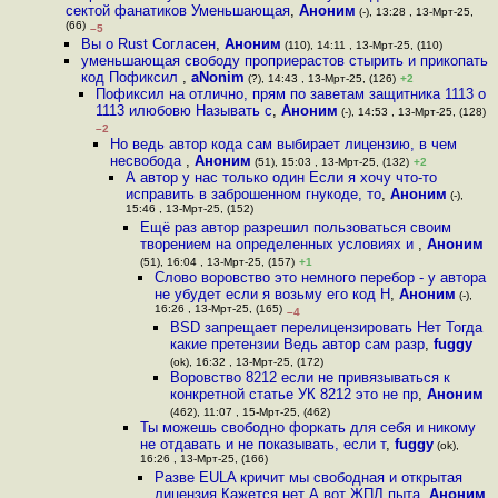
сектой фанатиков Уменьшающая
,
Аноним
(-), 13:28 , 13-Мрт-25,
(66)
–5
Вы о Rust Согласен
,
Аноним
(110), 14:11 , 13-Мрт-25, (110)
уменьшающая свободу проприерастов стырить и прикопать
код Пофиксил
,
aNonim
(?), 14:43 , 13-Мрт-25, (126)
+2
Пофиксил на отлично, прям по заветам защитника 1113 о
1113 илюбовю Называть с
,
Аноним
(-), 14:53 , 13-Мрт-25, (128)
–2
Но ведь автор кода сам выбирает лицензию, в чем
несвобода
,
Аноним
(51), 15:03 , 13-Мрт-25, (132)
+2
А автор у нас только один Если я хочу что-то
исправить в заброшенном гнукоде, то
,
Аноним
(-),
15:46 , 13-Мрт-25, (152)
Ещё раз автор разрешил пользоваться своим
творением на определенных условиях и
,
Аноним
(51), 16:04 , 13-Мрт-25, (157)
+1
Слово воровство это немного перебор - у автора
не убудет если я возьму его код Н
,
Аноним
(-),
16:26 , 13-Мрт-25, (165)
–4
BSD запрещает перелицензировать Нет Тогда
какие претензии Ведь автор сам разр
,
fuggy
(ok), 16:32 , 13-Мрт-25, (172)
Воровство 8212 если не привязываться к
конкретной статье УК 8212 это не пр
,
Аноним
(462), 11:07 , 15-Мрт-25, (462)
Ты можешь свободно форкать для себя и никому
не отдавать и не показывать, если т
,
fuggy
(ok),
16:26 , 13-Мрт-25, (166)
Разве EULA кричит мы свободная и открытая
лицензия Кажется нет А вот ЖПЛ пыта
,
Аноним