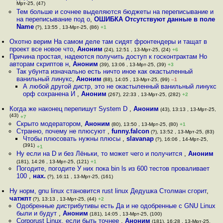
Мрт-25, (47)
Тем больше и сочнее выделяются бюджеты на переписывание и
на переписывание под о
,
ОШИБКА Отсутствуют данные в поле
Name
(?), 13:55 , 13-Мрт-25, (86)
+1
Охотно верим На самом деле там сидят фронтендеры и тащат в
проект все новое что
,
Аноним
(24), 12:51 , 13-Мрт-25, (24)
+6
Причина простая, надеются получить доступ к госконтрактам Но
авторам скриптов н
,
Аноним
(39), 13:06 , 13-Мрт-25, (39)
+3
Так убунта изначально есть ничто иное как окастыленный
ванильный линукс
,
Аноним
(88), 14:05 , 13-Мрт-25, (99)
–1
А любой другой дистр, это не окастыленный ванильный линукс
орф сохранена И
,
Аноним
(267), 22:33 , 13-Мрт-25, (282)
+2
Когда же наконец перепишут System D
,
Аноним
(43), 13:13 , 13-Мрт-25,
(43)
+7
Скрыто модератором
,
Аноним
(80), 13:50 , 13-Мрт-25, (80)
+1
Странно, почему не плюсуют
,
funny.falcon
(?), 13:52 , 13-Мрт-25, (83)
Чтобы плюсовать нужны плюсы
,
slavanap
(?), 16:06 , 14-Мрт-25,
(391)
+1
Ну еcли на D и без Лёньки, то может чего и получится
,
Аноним
(181), 14:26 , 13-Мрт-25, (121)
+1
Погодите, погодите У них пока bin ls из 600 тестов проваливает
100
,
нах.
(?), 16:11 , 13-Мрт-25, (161)
Ну норм, gnu linux становится rust linux Дедушка Столман сгорит
,
чатжпт
(?), 13:13 , 13-Мрт-25, (44)
+2
Одобренные дистрибутивы есть Да и не одобренные с GNU Linux
были и будут
,
Аноним
(181), 14:05 , 13-Мрт-25, (100)
Corporust Linux, если быть точнее
,
Аноним
(181), 16:28 , 13-Мрт-25,