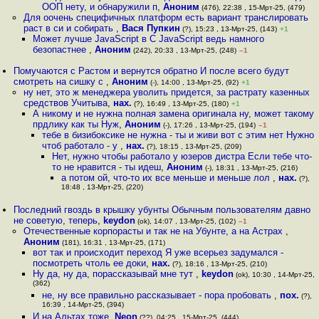
ООП нету, и обнаружили п
,
Аноним
(476), 22:38 , 15-Мрт-25, (479)
Для оочень специфичных платформ есть вариант транслировать
раст в си и собирать
,
Вася Пупкин
(?), 15:23 , 13-Мрт-25, (143)
+1
Может лучше JavaScript в C JavaScript ведь намного
безопастнее
,
Аноним
(242), 20:33 , 13-Мрт-25, (248)
–1
Помучаются с Растом и вернутся обратно И после всего будут
смотреть на сишку с
,
Аноним
(-), 14:00 , 13-Мрт-25, (92)
+1
ну нет, это ж менеджера уволить придется, за растрату казенных
средствов Учитыва
,
нах.
(?), 16:49 , 13-Мрт-25, (180)
+1
А никому и не нужна полная замена оригинала ну, может такому
прдлику как ты Нуж
,
Аноним
(-), 17:26 , 13-Мрт-25, (194)
–1
тебе в бизибоксике не нужна - ты и живи вот с этим нет Нужно
чтоб работало - у
,
нах.
(?), 18:15 , 13-Мрт-25, (209)
Нет, нужно чтобы работало у юзеров дистра Если тебе что-
то не нравится - ты идеш
,
Аноним
(-), 18:31 , 13-Мрт-25, (216)
а потом ой, что-то их все меньше и меньше лол
,
нах.
(?),
18:48 , 13-Мрт-25, (220)
Последний гвоздь в крышку убунты Обычным пользователям давно
не советую, теперь
,
keydon
(ok), 14:07 , 13-Мрт-25, (102)
–1
Отечественные корпорасты и так не на Убунте, а на Астрах
,
Аноним
(181), 16:31 , 13-Мрт-25, (171)
вот так и происходит переход Я уже всерьез задумался -
посмотреть чтоль ее доки
,
нах.
(?), 18:16 , 13-Мрт-25, (210)
Ну да, ну да, порассказывай мне тут
,
keydon
(ok), 10:30 , 14-Мрт-25,
(362)
не, ну все правильно рассказывает - пора пробовать
,
пох.
(?),
16:39 , 14-Мрт-25, (394)
И на Альтах тоже
,
Neon
(??), 04:25 , 15-Мрт-25, (444)