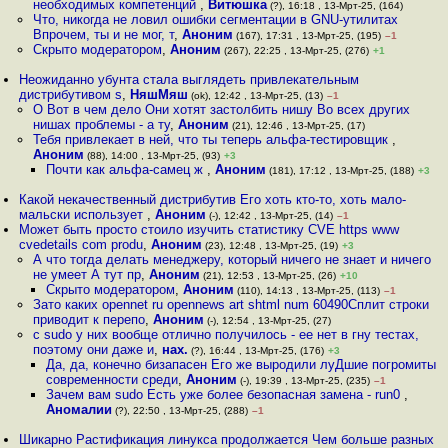
необходимых компетенций
,
Витюшка
(?), 16:18 , 13-Мрт-25, (164)
Что, никогда не ловил ошибки сегментации в GNU-утилитах
Впрочем, ты и не мог, т
,
Аноним
(167), 17:31 , 13-Мрт-25, (195)
–1
Скрыто модератором
,
Аноним
(267), 22:25 , 13-Мрт-25, (276)
+1
Неожиданно убунта стала выглядеть привлекательным
дистрибутивом s
,
НяшМяш
(ok), 12:42 , 13-Мрт-25, (13)
–1
О Вот в чем дело Они хотят застолбить нишу Во всех других
нишах проблемы - а ту
,
Аноним
(21), 12:46 , 13-Мрт-25, (17)
Тебя привлекает в ней, что ты теперь альфа-тестировщик
,
Аноним
(88), 14:00 , 13-Мрт-25, (93)
+3
Почти как альфа-самец ж
,
Аноним
(181), 17:12 , 13-Мрт-25, (188)
+3
Какой некачественный дистрибутив Его хоть кто-то, хоть мало-
мальски использует
,
Аноним
(-), 12:42 , 13-Мрт-25, (14)
–1
Может быть просто стоило изучить статистику CVE https www
cvedetails com produ
,
Аноним
(23), 12:48 , 13-Мрт-25, (19)
+3
А что тогда делать менеджеру, который ничего не знает и ничего
не умеет А тут пр
,
Аноним
(21), 12:53 , 13-Мрт-25, (26)
+10
Скрыто модератором
,
Аноним
(110), 14:13 , 13-Мрт-25, (113)
–1
Зато каких opennet ru opennews art shtml num 60490Сплит строки
приводит к перепо
,
Аноним
(-), 12:54 , 13-Мрт-25, (27)
с sudo у них вообще отлично получилось - ее нет в гну тестах,
поэтому они даже и
,
нах.
(?), 16:44 , 13-Мрт-25, (176)
+3
Да, да, конечно бизапасен Его же выродили луДшие погромиты
современности среди
,
Аноним
(-), 19:39 , 13-Мрт-25, (235)
–1
Зачем вам sudo Есть уже более безопасная замена - run0
,
Аномалии
(?), 22:50 , 13-Мрт-25, (288)
–1
Шикарно Растификация линукса продолжается Чем больше разных