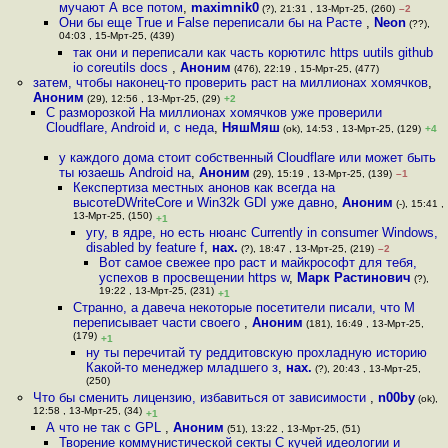
мучают А все потом
,
maximnik0
(?), 21:31 , 13-Мрт-25, (260)
–2
Они бы еще True и False переписали бы на Расте
,
Neon
(??),
04:03 , 15-Мрт-25, (439)
так они и переписали как часть корютилс https uutils github
io coreutils docs
,
Аноним
(476), 22:19 , 15-Мрт-25, (477)
затем, чтобы наконец-то проверить раст на миллионах хомячков
,
Аноним
(29), 12:56 , 13-Мрт-25, (29)
+2
С разморозкой На миллионах хомячков уже проверили
Cloudflare, Android и, с неда
,
НяшМяш
(ok), 14:53 , 13-Мрт-25, (129)
+4
у каждого дома стоит собственный Cloudflare или может быть
ты юзаешь Android на
,
Аноним
(29), 15:19 , 13-Мрт-25, (139)
–1
Кекспертиза местных анонов как всегда на
высотеDWriteCore и Win32k GDI уже давно
,
Аноним
(-), 15:41 ,
13-Мрт-25, (150)
+1
угу, в ядре, но есть нюанс Currently in consumer Windows,
disabled by feature f
,
нах.
(?), 18:47 , 13-Мрт-25, (219)
–2
Вот самое свежее про раст и майкрософт для тебя,
успехов в просвещении https w
,
Марк Растинович
(?),
19:22 , 13-Мрт-25, (231)
+1
Странно, а давеча некоторые посетители писали, что M
переписывает части своего
,
Аноним
(181), 16:49 , 13-Мрт-25,
(179)
+1
ну ты перечитай ту реддитовскую прохладную историю
Какой-то менеджер младшего з
,
нах.
(?), 20:43 , 13-Мрт-25,
(250)
Что бы сменить лицензию, избавиться от зависимости
,
n00by
(ok),
12:58 , 13-Мрт-25, (34)
+1
А что не так с GPL
,
Аноним
(51), 13:22 , 13-Мрт-25, (51)
Творение коммунистической секты С кучей идеологии и