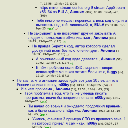
(-), 17:58 , 13-Мрт-25, (203)
https mirror stream centos org 9-stream AppStream
x86_64 os EULA
,
Аноним
(309), 00:00 , 14-Мрт-25,
(309)
Тебе никто не мешает переписать весь код с нуля и
выложить под той, лицензией, п
,
EULA
(?), 11:36 , 17-
Мрт-25, (
)
506
–1
Не закрывает, а не позволяет другим закрывать А
людям с помыслами обмениваться
,
Аноним
(181),
16:43 , 13-Мрт-25, (175)
+3
Не правда Берется код, автор которого сделал
доступный всем без исключения для
,
Аноним
(-),
16:59 , 13-Мрт-25, (185)
–1
А оригинальный код куда девается
,
Аноним
(51),
19:02 , 13-Мрт-25, (227)
+1
В чём проблема если BSD лицензия говорит
используйте меня как хотите Если не х
,
fuggy
(ok),
12:10 , 14-Мрт-25, (371)
Не так то, что агитация здесь идёт вот уже 30 лет, а что в
России написано и опу
,
n00by
(ok), 13:41 , 13-Мрт-25, (74)
–1
И в чем проблема
,
Аноним
(51), 13:53 , 13-Мрт-25, (85)
Твоя проблема в том, что ты не умеешь писать
программы, иначе бы непременно напи
,
n00by
(ok), 13:17 ,
16-Мрт-25, (
)
486
Ты начал со вранья и ожидаемо продолжил враньем,
как и было сказано в https ww
,
Аноним
(491), 18:43 , 16-
Мрт-25, (
)
491
Уймись, фанатик 3 примера СПО из прошлого века, 1
из которых привёл я сам - как
,
n00by
(ok), 08:07 , 17-
Мрт-25, (
)
495