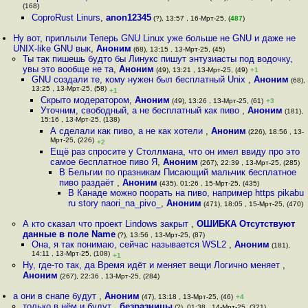
(168)
CoproRust Linurs
,
anon12345
(?), 13:57 , 16-Мрт-25, (
487
)
Ну вот, приплыли Теперь GNU Linux уже больше не GNU и даже не
UNIX-like GNU вык
,
Аноним
(68), 13:15 , 13-Мрт-25, (45)
Ты так пишешь будто бы Линукс пишут энтузиасты под водочку,
увы это вообще не та
,
Аноним
(49), 13:21 , 13-Мрт-25, (49)
+1
GNU создали те, кому нужен был бесплатный Unix
,
Аноним
(68),
13:25 , 13-Мрт-25, (58)
+1
Скрыто модератором
,
Аноним
(49), 13:26 , 13-Мрт-25, (61)
+3
Уточним, свободный, а не бесплатный как пиво
,
Аноним
(181),
15:16 , 13-Мрт-25, (138)
А сделали как пиво, а не как хотели
,
Аноним
(226), 18:56 , 13-
Мрт-25, (226)
+2
Ещё раз спросите у Столлмана, что он имел ввиду про это
самое бесплатное пиво Я
,
Аноним
(267), 22:39 , 13-Мрт-25, (285)
В Бельгии по празникам Писающий мальчик бесплатное
пиво раздаёт
,
Аноним
(435), 01:26 , 15-Мрт-25, (435)
В Канаде можно поорать на пиво, например https pikabu
ru story naori_na_pivo_
,
Аноним
(471), 18:05 , 15-Мрт-25, (470)
А кто сказал что проект Lindows закрыт
,
ОШИБКА Отсутствуют
данные в поле Name
(?), 13:56 , 13-Мрт-25, (87)
Она, я так понимаю, сейчас называется WSL2
,
Аноним
(181),
14:11 , 13-Мрт-25, (108)
+1
Ну, где-то так, да Время идёт и меняет вещи Логично меняет
,
Аноним
(267), 22:36 , 13-Мрт-25, (284)
а они в снапе будут
,
Аноним
(47), 13:18 , 13-Мрт-25, (46)
+4
только в нём и будут
,
безразницы
(?), 01:38 , 14-Мрт-25, (321)