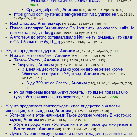
Windows совместимого с GNU
,
EULA
(?), 11:11 , 17-Мрт-25,
(
)
504
Среди удобрений
,
Аноним
(430), 00:56 , 15-Мрт-25, (430)
https github com systemd zram-generator rust
,
yurikoles
(ok), 01:18 ,
14-Мрт-25, (318)
–1
Rust Linux же
,
Анонимище
(?), 13:21 , 13-Мрт-25, (48)
+4
Пошла биполярка Выкидываем GNU утилиты, добавляем uutils Но
они же на rust, ут
,
fuggy
(ok), 15:45 , 13-Мрт-25, (151)
–2
А что тебя до этого останавливало Или же ты думаешь что связи
с GNU больше не бу
,
Щ_щ
(?), 22:27 , 13-Мрт-25, (278)
Убунта продолжает дуреть
,
Аноним
(4), 12:34 , 13-Мрт-25, (4)
+6
И за это мы её любим
,
Аноним
(57), 13:25 , 13-Мрт-25, (57)
Теперь Укурту
,
Аноним
(181), 16:56 , 13-Мрт-25, (183)
Укурунту
,
Аноним
(187), 17:11 , 13-Мрт-25, (187)
–1
У меня на десктопе давно уже ничего не живёт кроме
Windows, но в душе я Убунтоид
,
Аноним
(267), 22:17 , 13-
Мрт-25, (271)
+2
В ду 769 ше со Свеем
,
Аноним
(346), 09:18 , 14-Мрт-25, (354)
+1
ну да г0вноеды всегда будут любить, что им не подавай био
гумус без принципов
,
ктулхуист
(?), 13:15 , 02-Июл-26, (
550
)
Убунта продолжает подтверждать свое лидерство в области
инноваций, как всегда см
,
Аноним
(8), 12:38 , 13-Мрт-25, (8)
+1
Успехов им в этом начинании Такое должно умереть В жестоких
муках
,
Аноним
(21), 12:42 , 13-Мрт-25, (12)
+4
Убунта продолжает - Успехов им в этом Такое должно умереть
В жестоких
,
Аноним
(68), 13:31 , 13-Мрт-25, (68)
+1
Лучше бы они пользу приносили своим вкладом в развитие, а не