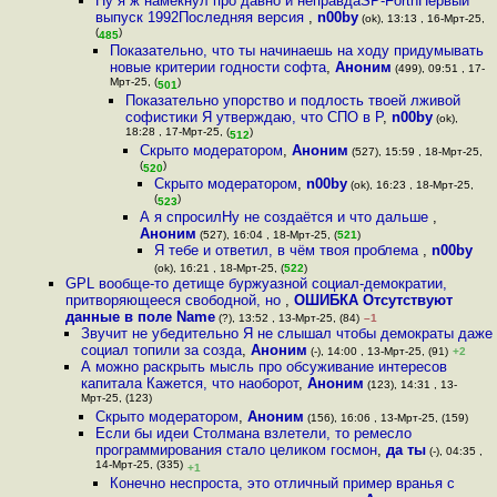
Ну я ж намекнул про давно и неправдаSP-ForthПервый
выпуск 1992Последняя версия
,
n00by
(ok), 13:13 , 16-Мрт-25,
(
)
485
Показательно, что ты начинаешь на ходу придумывать
новые критерии годности софта
,
Аноним
(499), 09:51 , 17-
Мрт-25, (
)
501
Показательно упорство и подлость твоей лживой
софистики Я утверждаю, что СПО в Р
,
n00by
(ok),
18:28 , 17-Мрт-25, (
)
512
Скрыто модератором
,
Аноним
(527), 15:59 , 18-Мрт-25,
(
)
520
Скрыто модератором
,
n00by
(ok), 16:23 , 18-Мрт-25,
(
)
523
А я спросилНу не создаётся и что дальше
,
Аноним
(527), 16:04 , 18-Мрт-25, (
521
)
Я тебе и ответил, в чём твоя проблема
,
n00by
(ok), 16:21 , 18-Мрт-25, (
522
)
GPL вообще-то детище буржуазной социал-демократии,
притворяющееся свободной, но
,
ОШИБКА Отсутствуют
данные в поле Name
(?), 13:52 , 13-Мрт-25, (84)
–1
Звучит не убедительно Я не слышал чтобы демократы даже
социал топили за созда
,
Аноним
(-), 14:00 , 13-Мрт-25, (91)
+2
А можно раскрыть мысль про обсуживание интересов
капитала Кажется, что наоборот
,
Аноним
(123), 14:31 , 13-
Мрт-25, (123)
Скрыто модератором
,
Аноним
(156), 16:06 , 13-Мрт-25, (159)
Если бы идеи Столмана взлетели, то ремесло
программирования стало целиком госмон
,
да ты
(-), 04:35 ,
14-Мрт-25, (335)
+1
Конечно неспроста, это отличный пример вранья с