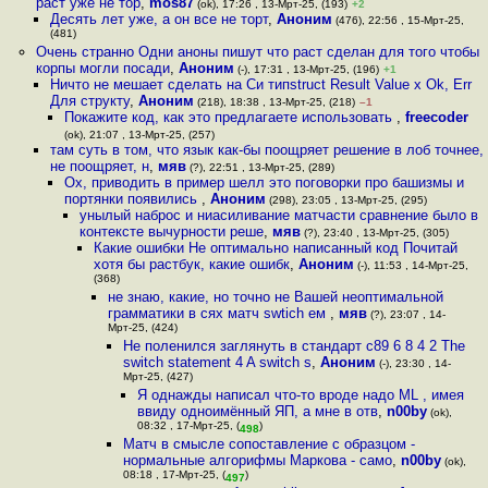
раст уже не тор
,
mos87
(ok), 17:26 , 13-Мрт-25, (193)
+2
Десять лет уже, а он все не торт
,
Аноним
(476), 22:56 , 15-Мрт-25,
(481)
Очень странно Одни аноны пишут что раст сделан для того чтобы
корпы могли посади
,
Аноним
(-), 17:31 , 13-Мрт-25, (196)
+1
Ничто не мешает сделать на Си типstruct Result Value x Ok, Err
Для структу
,
Аноним
(218), 18:38 , 13-Мрт-25, (218)
–1
Покажите код, как это предлагаете использовать
,
freecoder
(ok), 21:07 , 13-Мрт-25, (257)
там суть в том, что язык как-бы поощряет решение в лоб точнее,
не поощряет, н
,
мяв
(?), 22:51 , 13-Мрт-25, (289)
Ох, приводить в пример шелл это поговорки про башизмы и
портянки появились
,
Аноним
(298), 23:05 , 13-Мрт-25, (295)
унылый наброс и ниасиливание матчасти сравнение было в
контексте вычурности реше
,
мяв
(?), 23:40 , 13-Мрт-25, (305)
Какие ошибки Не оптимально написанный код Почитай
хотя бы растбук, какие ошибк
,
Аноним
(-), 11:53 , 14-Мрт-25,
(368)
не знаю, какие, но точно не Вашей неоптимальной
грамматики в сях матч swtich ем
,
мяв
(?), 23:07 , 14-
Мрт-25, (424)
Не поленился заглянуть в стандарт с89 6 8 4 2 The
switch statement 4 A switch s
,
Аноним
(-), 23:30 , 14-
Мрт-25, (427)
Я однажды написал что-то вроде надо ML , имея
ввиду одноимённый ЯП, а мне в отв
,
n00by
(ok),
08:32 , 17-Мрт-25, (
)
498
Матч в смысле сопоставление с образцом -
нормальные алгорифмы Маркова - само
,
n00by
(ok),
08:18 , 17-Мрт-25, (
)
497