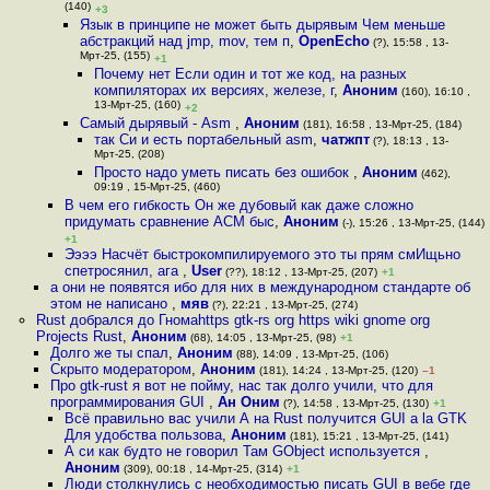
(140)
+3
Язык в принципе не может быть дырявым Чем меньше
абстракций над jmp, mov, тем п
,
OpenEcho
(?), 15:58 , 13-
Мрт-25, (155)
+1
Почему нет Если один и тот же код, на разных
компиляторах их версиях, железе, г
,
Аноним
(160), 16:10 ,
13-Мрт-25, (160)
+2
Самый дырявый - Asm
,
Аноним
(181), 16:58 , 13-Мрт-25, (184)
так Си и есть портабельный asm
,
чатжпт
(?), 18:13 , 13-
Мрт-25, (208)
Просто надо уметь писать без ошибок
,
Аноним
(462),
09:19 , 15-Мрт-25, (460)
В чем его гибкость Он же дубовый как даже сложно
придумать сравнение АСМ быс
,
Аноним
(-), 15:26 , 13-Мрт-25, (144)
+1
Ээээ Насчёт быстрокомпилируемого это ты прям смИщьно
спетросянил, ага
,
User
(??), 18:12 , 13-Мрт-25, (207)
+1
а они не появятся ибо для них в международном стандарте об
этом не написано
,
мяв
(?), 22:21 , 13-Мрт-25, (274)
Rust добрался до Гномаhttps gtk-rs org https wiki gnome org
Projects Rust
,
Аноним
(68), 14:05 , 13-Мрт-25, (98)
+1
Долго же ты спал
,
Аноним
(88), 14:09 , 13-Мрт-25, (106)
Скрыто модератором
,
Аноним
(181), 14:24 , 13-Мрт-25, (120)
–1
Про gtk-rust я вот не пойму, нас так долго учили, что для
программирования GUI
,
Ан Оним
(?), 14:58 , 13-Мрт-25, (130)
+1
Всё правильно вас учили А на Rust получится GUI a la GTK
Для удобства пользова
,
Аноним
(181), 15:21 , 13-Мрт-25, (141)
А си как будто не говорил Там GObject используется
,
Аноним
(309), 00:18 , 14-Мрт-25, (314)
+1
Люди столкнулись с необходимостью писать GUI в вебе где