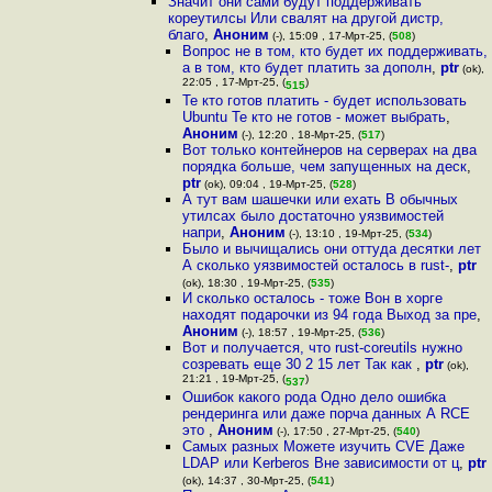
Значит они сами будут поддерживать
кореутилсы Или свалят на другой дистр,
благо
,
Аноним
(-), 15:09 , 17-Мрт-25, (
508
)
Вопрос не в том, кто будет их поддерживать,
а в том, кто будет платить за дополн
,
ptr
(ok),
22:05 , 17-Мрт-25, (
)
515
Те кто готов платить - будет использовать
Ubuntu Те кто не готов - может выбрать
,
Аноним
(-), 12:20 , 18-Мрт-25, (
517
)
Вот только контейнеров на серверах на два
порядка больше, чем запущенных на деск
,
ptr
(ok), 09:04 , 19-Мрт-25, (
528
)
А тут вам шашечки или ехать В обычных
утилсах было достаточно уязвимостей
напри
,
Аноним
(-), 13:10 , 19-Мрт-25, (
534
)
Было и вычищались они оттуда десятки лет
А сколько уязвимостей осталось в rust-
,
ptr
(ok), 18:30 , 19-Мрт-25, (
535
)
И сколько осталось - тоже Вон в хорге
находят подарочки из 94 года Выход за пре
,
Аноним
(-), 18:57 , 19-Мрт-25, (
536
)
Вот и получается, что rust-coreutils нужно
созревать еще 30 2 15 лет Так как
,
ptr
(ok),
21:21 , 19-Мрт-25, (
)
537
Ошибок какого рода Одно дело ошибка
рендеринга или даже порча данных А RCE
это
,
Аноним
(-), 17:50 , 27-Мрт-25, (
540
)
Самых разных Можете изучить CVE Даже
LDAP или Kerberos Вне зависимости от ц
,
ptr
(ok), 14:37 , 30-Мрт-25, (
541
)