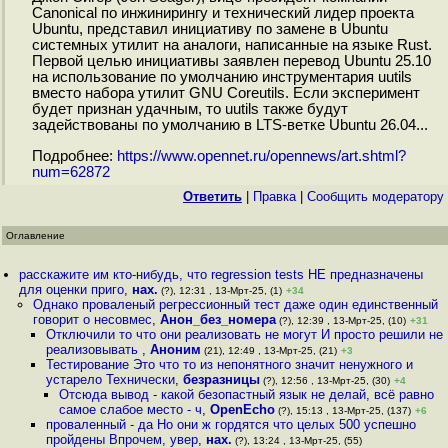
Canonical по инжинирингу и технический лидер проекта
Ubuntu, представил инициативу по замене в Ubuntu
системных утилит на аналоги, написанные на языке Rust.
Первой целью инициативы заявлен перевод Ubuntu 25.10
на использование по умолчанию инструментария uutils
вместо набора утилит GNU Coreutils. Если эксперимент
будет признан удачным, то uutils также будут
задействованы по умолчанию в LTS-ветке Ubuntu 26.04...
Подробнее:
https://www.opennet.ru/opennews/art.shtml?
num=62872
Ответить
|
Правка
|
Cообщить модератору
Оглавление
расскажите им кто-нибудь, что regression tests НЕ предназначены
для оценки приго
,
нах.
(?), 12:31 , 13-Мрт-25, (1)
+34
Однако проваленый регрессионный тест даже один единственный
говорит о несовмес
,
Анон_без_номера
(?), 12:39 , 13-Мрт-25, (10)
+31
Отключили то что они реализовать не могут И просто решили не
реализовывать
,
Аноним
(21), 12:49 , 13-Мрт-25, (21)
+3
Тестирование Это что то из непонятного значит ненужного и
устарело Технически
,
безразницы
(?), 12:56 , 13-Мрт-25, (30)
+4
Отсюда вывод - какой безопастный язык не делай, всё равно
самое слабое место - ч
,
OpenEcho
(?), 15:13 , 13-Мрт-25, (137)
+6
проваленный - да Но они ж гордятся что целых 500 успешно
пройдены Впрочем, увер
,
нах.
(?), 13:24 , 13-Мрт-25, (55)