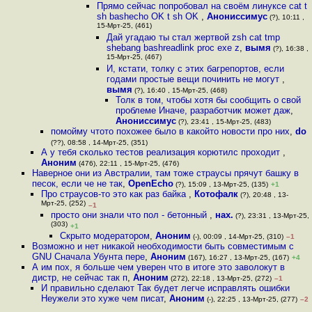
Прямо сейчас попробовал на своём линуксе cat t
sh bashecho OK t sh OK
,
Анониссимус
(?), 10:11 ,
15-Мрт-25, (461)
Дай угадаю ты стал жертвой zsh cat tmp
shebang bashreadlink proc exe z
,
вымя
(?), 16:38 ,
15-Мрт-25, (467)
И, кстати, толку с этих багрепортов, если
годами простые вещи починить не могут
,
вымя
(?), 16:40 , 15-Мрт-25, (468)
Толк в том, чтобы хотя бы сообщить о свой
проблеме Иначе, разработчик может даж
,
Анониссимус
(?), 23:41 , 15-Мрт-25, (483)
помойму чтото похожее было в какойто новости про них
,
do
(??), 08:58 , 14-Мрт-25, (351)
А у тебя сколько тестов реализация корютилс проходит
,
Аноним
(476), 22:11 , 15-Мрт-25, (476)
Наверное они из Австралии, там тоже страусы прячут башку в
песок, если че не так
,
OpenEcho
(?), 15:09 , 13-Мрт-25, (135)
+1
Про страусов-то это как раз байка
,
Котофалк
(?), 20:48 , 13-
Мрт-25, (252)
–1
просто они знали что пол - бетонный
,
нах.
(?), 23:31 , 13-Мрт-25,
(303)
+1
Скрыто модератором
,
Аноним
(-), 00:09 , 14-Мрт-25, (310)
–1
Возможно и нет никакой необходимости быть совместимым с
GNU Сначала Убунта пере
,
Аноним
(167), 16:27 , 13-Мрт-25, (167)
+4
А им пох, я больше чем уверен что в итоге это заволокут в
дистр, не сейчас так п
,
Аноним
(272), 22:18 , 13-Мрт-25, (272)
–1
И правильно сделают Так будет легче исправлять ошибки
Неужели это хуже чем писат
,
Аноним
(-), 22:25 , 13-Мрт-25, (277)
–2