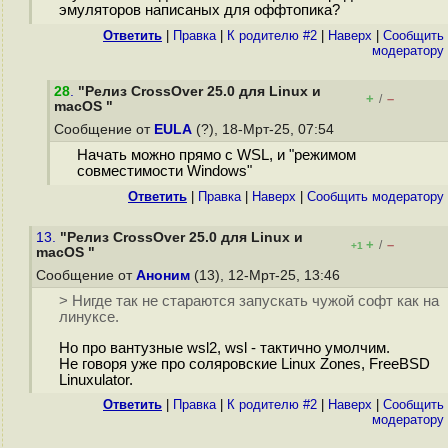
эмуляторов написаных для оффтопика?
Ответить
|
Правка
|
К родителю #2
|
Наверх
|
Cообщить
модератору
28
.
"Релиз CrossOver 25.0 для Linux и
+
–
/
macOS "
Сообщение от
EULA
(?), 18-Мрт-25, 07:54
Начать можно прямо с WSL, и "режимом
совместимости Windows"
Ответить
|
Правка
|
Наверх
|
Cообщить модератору
13.
"Релиз CrossOver 25.0 для Linux и
+
–
/
+1
macOS "
Сообщение от
Аноним
(13), 12-Мрт-25, 13:46
> Нигде так не стараются запускать чужой софт как на
линуксе.
Но про вантузные wsl2, wsl - тактично умолчим.
Не говоря уже про соляровские Linux Zones, FreeBSD
Linuxulator.
Ответить
|
Правка
|
К родителю #2
|
Наверх
|
Cообщить
модератору