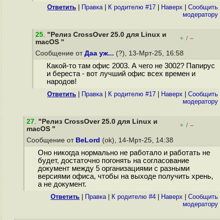
Ответить
|
Правка
|
К родителю #17
|
Наверх
|
Cообщить
модератору
25
.
"Релиз CrossOver 25.0 для Linux и
+
–
/
macOS "
Сообщение от
Даа уж...
(?), 13-Мрт-25, 16:58
Какой-то там офис 2003. А чего не 3002? Папирус
и береста - вот лучший офис всех времен и
народов!
Ответить
|
Правка
|
К родителю #17
|
Наверх
|
Cообщить
модератору
27
.
"Релиз CrossOver 25.0 для Linux и
+
–
/
macOS "
Сообщение от
BeLord
(ok), 14-Мрт-25, 14:38
Оно никогда нормально не работало и работать не
будет, достаточно погонять на согласование
документ между 5 организациями с разными
версиями офиса, чтобы на выходе получить хрень,
а не документ.
Ответить
|
Правка
|
К родителю #4
|
Наверх
|
Cообщить
модератору