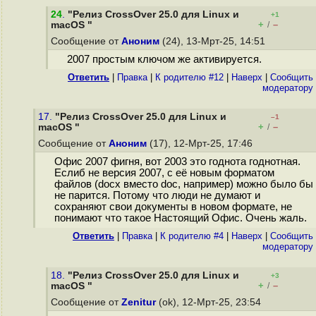
24
.
"Релиз CrossOver 25.0 для Linux и
+1
+
–
macOS "
/
Сообщение от
Аноним
(24), 13-Мрт-25, 14:51
2007 простым ключом же активируется.
Ответить
|
Правка
|
К родителю #12
|
Наверх
|
Cообщить
модератору
17.
"Релиз CrossOver 25.0 для Linux и
–1
+
–
macOS "
/
Сообщение от
Аноним
(17), 12-Мрт-25, 17:46
Офис 2007 фигня, вот 2003 это годнота годнотная.
Еслиб не версия 2007, с её новым форматом
файлов (docx вместо doc, например) можно было бы
не парится. Потому что люди не думают и
сохраняют свои документы в новом формате, не
понимают что такое Настоящий Офис. Очень жаль.
Ответить
|
Правка
|
К родителю #4
|
Наверх
|
Cообщить
модератору
18.
"Релиз CrossOver 25.0 для Linux и
+3
+
–
macOS "
/
Сообщение от
Zenitur
(ok), 12-Мрт-25, 23:54