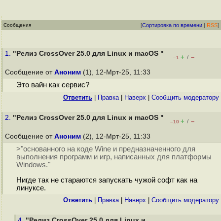
Сообщения
[
Сортировка по времени
|
RSS
]
1.
"Релиз CrossOver 25.0 для Linux и macOS "
+
–
/
–1
Сообщение от
Аноним
(1), 12-Мрт-25, 11:33
Это вайн как сервис?
Ответить
|
Правка
|
Наверх
|
Cообщить модератору
2.
"Релиз CrossOver 25.0 для Linux и macOS "
+
–
/
–10
Сообщение от
Аноним
(2), 12-Мрт-25, 11:33
>"основанного на коде Wine и предназначенного для
выполнения программ и игр, написанных для платформы
Windows."
Нигде так не стараются запускать чужой софт как на
линуксе.
Ответить
|
Правка
|
Наверх
|
Cообщить модератору
4.
"Релиз CrossOver 25.0 для Linux и