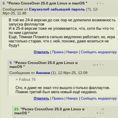
6.
"Релиз CrossOver 25.0 для Linux и macOS "
+
–
/
Сообщение от
Смузихлеб забывший пароль
(?), 12-
Мрт-25, 11:48
В той же 24-й версии до сих пор не допилили возможность
запуска фоллаутов
И в 25-й версии тоже не упоминается, что, хотя бы что-то
по ним сделали
Ещё, Тёмная Планета сильно медленно работает, но, игра
настолько старая, что с ней, похоже, даже возиться не
будут
Ответить
|
Правка
|
Наверх
|
Cообщить модератору
9.
"Релиз CrossOver 25.0 для Linux и
+
–
/
+4
macOS "
Сообщение от
Аноним
(1), 12-Мрт-25, 12:09
> Fallout 76
Ого, я даже не знал что вышло столько фаллаутов.
Помню третий был мега новый ещё недавно.
Ответить
|
Правка
|
Наверх
|
Cообщить модератору
23
.
"Релиз CrossOver 25.0 для Linux и
+2
+
–
macOS "
/