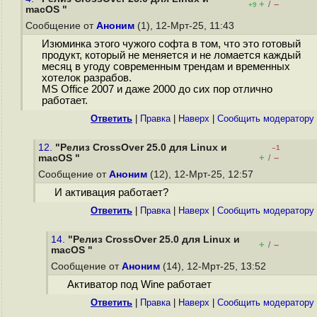
+
–
/
+9
macOS "
Сообщение от
Аноним
(1), 12-Мрт-25, 11:43
Изюминка этого чужого софта в том, что это готовый
продукт, который не меняется и не ломается каждый
месяц в угоду современным трендам и временных
хотелок разрабов.
MS Office 2007 и даже 2000 до сих пор отлично
работает.
Ответить
|
Правка
|
Наверх
|
Cообщить модератору
12.
"Релиз CrossOver 25.0 для Linux и
–1
+
–
macOS "
/
Сообщение от
Аноним
(12), 12-Мрт-25, 12:57
И активация работает?
Ответить
|
Правка
|
Наверх
|
Cообщить модератору
14.
"Релиз CrossOver 25.0 для Linux и
+
–
/
macOS "
Сообщение от
Аноним
(14), 12-Мрт-25, 13:52
Активатор под Wine работает
Ответить
|
Правка
|
Наверх
|
Cообщить модератору