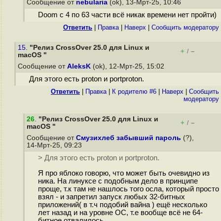
Сообщение от
nebularia
(ok), 13-Мрт-25, 10:46
Doom с 4 по 63 части всё никак времени нет пройти)
Ответить
|
Правка
|
Наверх
|
Cообщить модератору
15.
"Релиз CrossOver 25.0 для Linux и
+
–
/
macOS "
Сообщение от
AleksK
(ok), 12-Мрт-25, 15:02
Для этого есть proton и portproton.
Ответить
|
Правка
|
К родителю #6
|
Наверх
|
Cообщить
модератору
26
.
"Релиз CrossOver 25.0 для Linux и
+
–
/
macOS "
Сообщение от
Смузихлеб забывший пароль
(?),
14-Мрт-25, 09:23
> Для этого есть proton и portproton.
Я про яблоко говорю, что может быть очевидно из
ника. На линуксе с подобным дело в принципе
проще, т.к там не нашлось того осла, который просто
взял - и запретил запуск любых 32-битных
приложений( в т.ч подобий вайна ) ещё несколько
лет назад и на уровне ОС, т.е вообще всё не 64-
битное отвалилось