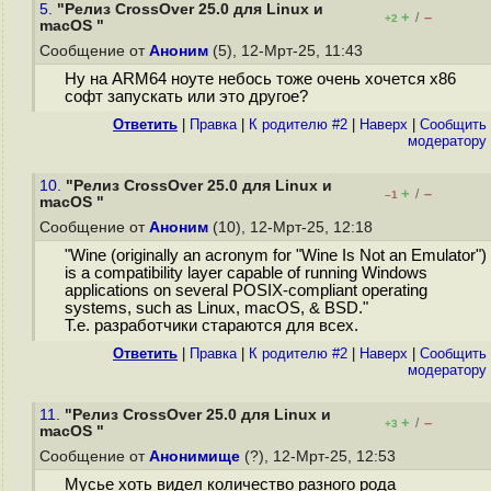
5.
"Релиз CrossOver 25.0 для Linux и
+
–
/
+2
macOS "
Сообщение от
Аноним
(5), 12-Мрт-25, 11:43
Ну на ARM64 ноуте небось тоже очень хочется x86
софт запускать или это другое?
Ответить
|
Правка
|
К родителю #2
|
Наверх
|
Cообщить
модератору
10.
"Релиз CrossOver 25.0 для Linux и
+
–
/
–1
macOS "
Сообщение от
Аноним
(10), 12-Мрт-25, 12:18
"Wine (originally an acronym for "Wine Is Not an Emulator")
is a compatibility layer capable of running Windows
applications on several POSIX-compliant operating
systems, such as Linux, macOS, & BSD."
Т.е. разработчики стараются для всех.
Ответить
|
Правка
|
К родителю #2
|
Наверх
|
Cообщить
модератору
11.
"Релиз CrossOver 25.0 для Linux и
+
–
/
+3
macOS "
Сообщение от
Анонимище
(?), 12-Мрт-25, 12:53
Мусье хоть видел количество разного рода