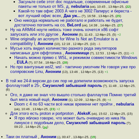
Засуньте себе этот doc подальше, современные офисные
пакеты не только от MS, д
,
nebularia
(ok), 10:45 , 13-Мрт-25, (
22
)
Какой-то там офис 2003 А чего не 3002 Папирус и береста -
вот лучший офис всех
,
Даа уж...
(?), 16:58 , 13-Мрт-25, (
25
)
Оно никогда нормально не работало и работать не будет,
достаточно погонять на со
,
BeLord
(ok), 14:38 , 14-Мрт-25, (
27
)
Ну на ARM64 ноуте небось тоже очень хочется x86 софт
запускать или это другое
,
Аноним
(5), 11:43 , 12-Мрт-25, (5)
+2
Wine originally an acronym for Wine Is Not an Emulator is a
compatibility l
,
Аноним
(10), 12:18 , 12-Мрт-25, (10)
–1
Мусье хоть видел количество разного рода эмуляторов
написаных для оффтопика
,
Анонимище
(?), 12:53 , 12-Мрт-25, (11)
+3
Начать можно прямо с WSL, и режимом совместимости Windows
,
EULA
(?), 07:54 , 18-Мрт-25, (
28
)
Но про вантузные wsl2, wsl - тактично умолчим Не говоря уже про
соляровские Linu
,
Аноним
(13), 13:46 , 12-Мрт-25, (13)
+1
В той же 24-й версии до сих пор не допилили возможность запуска
фоллаутовИ в 25-
,
Смузихлеб забывший пароль
(?), 11:48 , 12-Мрт-25,
(6)
Ого, я даже не знал что вышло столько фаллаутов Помню третий
был мега новый ещё
,
Аноним
(1), 12:09 , 12-Мрт-25, (9)
+4
Doom с 4 по 63 части всё никак времени нет пройти
,
nebularia
(ok), 10:46 , 13-Мрт-25, (
23
)
+2
Для этого есть proton и portproton
,
AleksK
(ok), 15:02 , 12-Мрт-25, (15)
Я про яблоко говорю, что может быть очевидно из ника На
линуксе с подобным дело
,
Смузихлеб забывший пароль
(?),
09:23 , 14-Мрт-25, (
)
26
Таки он платный
,
Аноним
(-), 00:47 , 13-Мрт-25, (
19
)