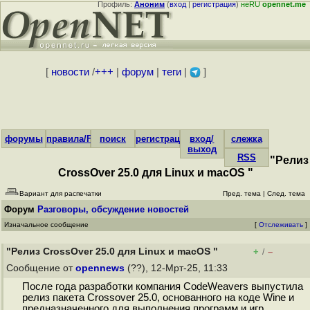
Профиль:
Аноним
(
вход
|
регистрация
)
неRU
opennet.me
[
новости
/
+++
|
форум
|
теги
|
]
форумы
правила/FAQ
поиск
регистрация
вход/
слежка
выход
RSS
"Релиз
CrossOver 25.0 для Linux и macOS "
Вариант для распечатки
Пред. тема
|
След. тема
Форум
Разговоры, обсуждение новостей
Изначальное сообщение
[
Отслеживать
]
"Релиз CrossOver 25.0 для Linux и macOS "
+
–
/
Сообщение от
opennews
(??), 12-Мрт-25, 11:33
После года разработки компания CodeWeavers выпустила
релиз пакета Crossover 25.0, основанного на коде Wine и
предназначенного для выполнения программ и игр,