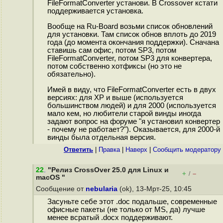
FileFormatConverter установи. В Crossover кстати
поддерживается установка.
Вообще на Ru-Board возьми список обновлений
для установки. Там список обнов вплоть до 2019
года (до момента окончания поддержки). Сначана
ставишь сам офис, потом SP3, потом
FileFormatConverter, потом SP3 для конвертера,
потом собственно хотфиксы (но это не
обязательно).
Имей в виду, что FileFormatConverter есть в двух
версиях: для XP и выше (используется
большинством людей) и для 2000 (используется
мало кем, но любители старой винды иногда
задают вопрос на форуме "я установил конвертер
- почему не работает?"). Оказывается, для 2000-й
винды была отдельная версия.
Ответить
|
Правка
|
Наверх
|
Cообщить модератору
22
.
"Релиз CrossOver 25.0 для Linux и
+
–
/
macOS "
Сообщение от
nebularia
(ok), 13-Мрт-25, 10:45
Засуньте себе этот .doc подальше, современные
офисные пакеты (не только от MS, да) лучше
менее всратый .docx поддерживают.