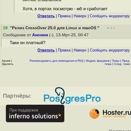
Хотя, в портах посмотрю - мб и сработает
Ответить
|
Правка
|
Наверх
|
Cообщить модератору
19
.
"Релиз CrossOver 25.0 для Linux и macOS "
+
–
/
Сообщение от
Аноним
(-), 13-Мрт-25, 00:47
Таки он платный?
Ответить
|
Правка
|
Наверх
|
Cообщить модератору
Архив
|
Рекомендовать для помещения в FAQ
|
Индекс форумов
|
Темы
|
Пред.
Удалить
тема
|
След. тема
Партнёры: