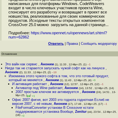
написанных для платформы Windows. CodeWeavers
входит в число ключевых участников проекта Wine,
спонсирует его разработку и возвращает в проект все
новшества, реализованные для своих коммерческих
продуктов. Исходные тексты открытых компонентов
CrossOver 25.0 можно загрузить на данной странице...
Подробнее:
https://www.opennet.ru/opennews/art.shtml?
num=62862
Ответить
|
Правка
|
Cообщить модератору
Оглавление
Это вайн как сервис
,
Аноним
(1), 11:33 , 12-Мрт-25, (1)
–1
Нигде так не стараются запускать чужой софт как на линуксе
,
Аноним
(2), 11:33 , 12-Мрт-25, (2)
–10
Изюминка этого чужого софта в том, что это готовый продукт,
который не меняется
,
Аноним
(1), 11:43 , 12-Мрт-25, (4)
+9
И активация работает
,
Аноним
(12), 12:57 , 12-Мрт-25, (12)
–1
Активатор под Wine работает
,
Аноним
(14), 13:52 , 12-Мрт-25, (14)
2007 простым ключом же активируется
,
Аноним
(24), 14:51 , 13-
Мрт-25, (
)
24
+1
Офис 2007 фигня, вот 2003 это годнота годнотная Еслиб не
версия 2007, с её новым
,
Аноним
(17), 17:46 , 12-Мрт-25, (17)
–1
FileFormatConverter установи В Crossover кстати
поддерживается установка Вообще
,
Zenitur
(ok), 23:54 , 12-Мрт-25,
(18)
+3