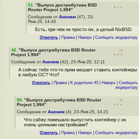
51
.
"Выпуск дистрибутива BSD
+
–
/
Router Project 1.994"
Сообщение от
Аноним
(47), 23-
Янв-25, 14:43
Есть, при чём не просто nix, а целый NixBSD
Ответить
|
Правка
|
Наверх
|
Cообщить модератору
42
.
"Выпуск дистрибутива BSD Router
–1
+
–
Project 1.994"
/
Сообщение от
Аноним
(42), 23-Янв-25, 12:11
А сейчас тебе что-то прям мешает ставить контейнеры
в любую ОС? Что?
Ответить
|
Правка
|
К родителю #3
|
Наверх
|
Cообщить
модератору
50
.
"Выпуск дистрибутива BSD Router
+1
+
–
Project 1.994"
/
Сообщение от
Аноним
(4), 23-Янв-25, 14:21
Что сабжу помешало выпустить контейнер с их
очень ценными настройками?
Ответить
|
Правка
|
Наверх
|
Cообщить модератору