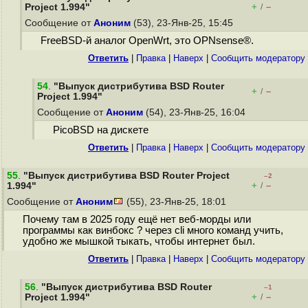
+
–
Project 1.994"
/
Сообщение от
Аноним
(53), 23-Янв-25, 15:45
FreeBSD-й аналог OpenWrt, это OPNsense®.
Ответить
|
Правка
|
Наверх
|
Cообщить модератору
54
.
"Выпуск дистрибутива BSD Router
+
–
/
Project 1.994"
Сообщение от
Аноним
(54), 23-Янв-25, 16:04
PicoBSD на дискете
Ответить
|
Правка
|
Наверх
|
Cообщить модератору
55
.
"Выпуск дистрибутива BSD Router Project
–2
+
–
1.994"
/
Сообщение от
Аноним
(55), 23-Янв-25, 18:01
Почему там в 2025 году ещё нет веб-морды или
программы как винбокс ? через cli много команд учить,
удобно же мышкой тыкать, чтобы интернет был.
Ответить
|
Правка
|
Наверх
|
Cообщить модератору
56
.
"Выпуск дистрибутива BSD Router
–1
+
–
Project 1.994"
/