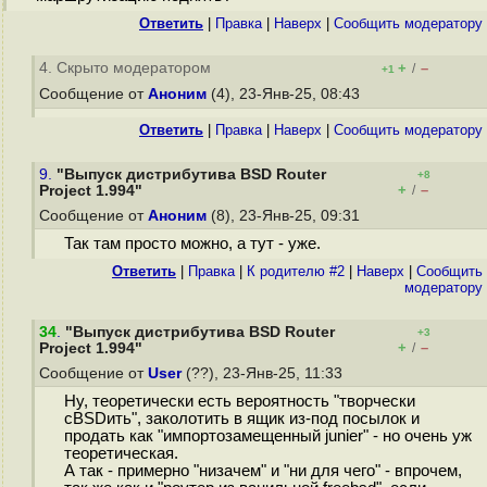
Ответить
|
Правка
|
Наверх
|
Cообщить модератору
4. Скрыто модератором
+
–
/
+1
Сообщение от
Аноним
(4), 23-Янв-25, 08:43
Ответить
|
Правка
|
Наверх
|
Cообщить модератору
9.
"Выпуск дистрибутива BSD Router
+8
+
–
Project 1.994"
/
Сообщение от
Аноним
(8), 23-Янв-25, 09:31
Так там просто можно, а тут - уже.
Ответить
|
Правка
|
К родителю #2
|
Наверх
|
Cообщить
модератору
34
.
"Выпуск дистрибутива BSD Router
+3
+
–
Project 1.994"
/
Сообщение от
User
(??), 23-Янв-25, 11:33
Ну, теоретически есть вероятность "творчески
сBSDить", заколотить в ящик из-под посылок и
продать как "импортозамещенный junier" - но очень уж
теоретическая.
А так - примерно "низачем" и "ни для чего" - впрочем,