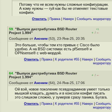
Потому что не всем нужны сложные конфигурации.
А кому нужны — гуй как бы не отменяет текстовые
конфиги.
Ответить
|
Правка
|
Наверх
|
Cообщить модератору
59
.
"Выпуск дистрибутива BSD Router
+1
+
–
Project 1.994"
/
Сообщение от
Аноним
(53), 23-Янв-25, 20:35
Это больше, чтобы тем кто привык с Cisco было
удобно. А на BSD системах есть pfSense® и
OPNsense® с web-мордой.
Ответить
|
Правка
|
К родителю #55
|
Наверх
|
Cообщить
модератору
64
.
"Выпуск дистрибутива BSD Router
+
–
/
Project 1.994"
Сообщение от
Аноним
(64), 24-Янв-25, 17:06
Ой вэй, новое поколение псевдоадминов умеет только
мышкой клацать, думать и в консоли конфиг писать
это слишком сложно, у зумеров сразу паника. Бугага.
Ответить
|
Правка
|
К родителю #55
|
Наверх
|
Cообщить
модератору