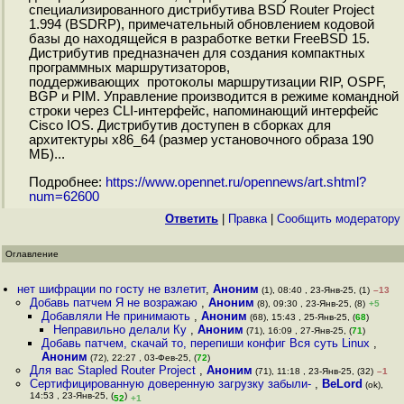
специализированного дистрибутива BSD Router Project
1.994 (BSDRP), примечательный обновлением кодовой
базы до находящейся в разработке ветки FreeBSD 15.
Дистрибутив предназначен для создания компактных
программных маршрутизаторов,
поддерживающих протоколы маршрутизации RIP, OSPF,
BGP и PIM. Управление производится в режиме командной
строки через CLI-интерфейс, напоминающий интерфейс
Cisco IOS. Дистрибутив доступен в сборках для
архитектуры x86_64 (размер установочного образа 190
МБ)...
Подробнее:
https://www.opennet.ru/opennews/art.shtml?
num=62600
Ответить
|
Правка
|
Cообщить модератору
Оглавление
нет шифрации по госту не взлетит
,
Аноним
(1), 08:40 , 23-Янв-25, (1)
–13
Добавь патчем Я не возражаю
,
Аноним
(8), 09:30 , 23-Янв-25, (8)
+5
Добавляли Не принимають
,
Аноним
(68), 15:43 , 25-Янв-25, (
68
)
Неправильно делали Ку
,
Аноним
(71), 16:09 , 27-Янв-25, (
71
)
Добавь патчем, скачай то, перепиши конфиг Вся суть Linux
,
Аноним
(72), 22:27 , 03-Фев-25, (
72
)
Для вас Stapled Router Project
,
Аноним
(71), 11:18 , 23-Янв-25, (32)
–1
Сертифицированную доверенную загрузку забыли-
,
BeLord
(ok),
14:53 , 23-Янв-25, (
)
52
+1