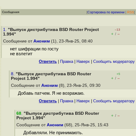
Сообщения
[
Сортировка по времени
|
RSS
]
1.
"Выпуск дистрибутива BSD Router Project
–13
+
–
1.994"
/
Сообщение от
Аноним
(1), 23-Янв-25, 08:40
нет шифрации по госту
не взлетит
Ответить
|
Правка
|
Наверх
|
Cообщить модератору
8.
"Выпуск дистрибутива BSD Router
+5
+
–
Project 1.994"
/
Сообщение от
Аноним
(8), 23-Янв-25, 09:30
Добавь патчем. Я не возражаю.
Ответить
|
Правка
|
Наверх
|
Cообщить модератору
68
.
"Выпуск дистрибутива BSD Router
+
–
/
Project 1.994"
Сообщение от
Аноним
(68), 25-Янв-25, 15:43
Добавляли. Не принимають.