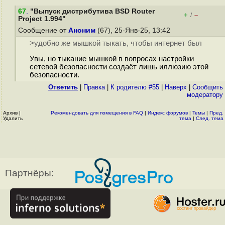
67
.
"Выпуск дистрибутива BSD Router
+
–
/
Project 1.994"
Сообщение от
Аноним
(67), 25-Янв-25, 13:42
>удобно же мышкой тыкать, чтобы интернет был
Увы, но тыкание мышкой в вопросах настройки
сетевой безопасности создаёт лишь иллюзию этой
безопасности.
Ответить
|
Правка
|
К родителю #55
|
Наверх
|
Cообщить
модератору
Архив
|
Рекомендовать для помещения в FAQ
|
Индекс форумов
|
Темы
|
Пред.
Удалить
тема
|
След. тема
Партнёры: