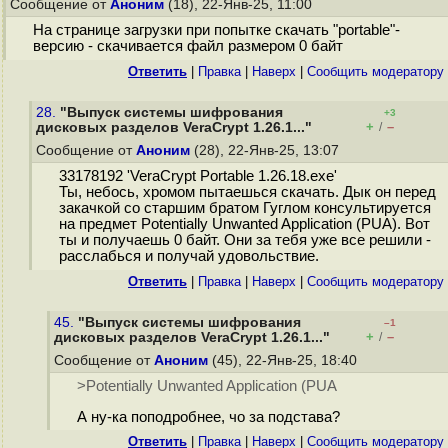
Сообщение от
Аноним
(18), 22-Янв-25, 11:00
На странице загрузки при попытке скачать "portable"-
версию - скачивается файл размером 0 байт
Ответить
|
Правка
|
Наверх
|
Cообщить модератору
28.
"Выпуск системы шифрования
+3
+
–
дисковых разделов VeraCrypt 1.26.1..."
/
Сообщение от
Аноним
(28), 22-Янв-25, 13:07
33178192 'VeraCrypt Portable 1.26.18.exe'
Ты, небось, хромом пытаешься скачать. Дык он перед
закачкой со старшим братом Гуглом консультируется
на предмет Potentially Unwanted Application (PUA). Вот
ты и получаешь 0 байт. Они за тебя уже все решили -
расслабься и получай удовольствие.
Ответить
|
Правка
|
Наверх
|
Cообщить модератору
45.
"Выпуск системы шифрования
–1
+
–
дисковых разделов VeraCrypt 1.26.1..."
/
Сообщение от
Аноним
(45), 22-Янв-25, 18:40
>Potentially Unwanted Application (PUA
А ну-ка поподробнее, чо за подстава?
Ответить
|
Правка
|
Наверх
|
Cообщить модератору