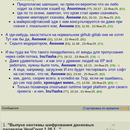
–1
Предполагаю шапошно, но прям-оч-вероятно что он либо
ходит за списком хэшей ку
,
Anonimus
(??), 20:27 , 22-Янв-25, (
51
)
где по то осени, заметил, что хром стал криво скачивать
вернее имитирует скачива
,
Аноним
(53), 20:33 , 22-Янв-25, (
53
)
а майкрософтовский эдж с кем консультируется он даже при
скачке с локального ком
,
Аноним
(53), 11:50 , 23-Янв-25, (
72
)
А где-нибудь захоститься на нормальном github gitlab они не хотят
Тут как бы да
,
Аноним
(31), 13:34 , 22-Янв-25, (31)
Скрыто модератором
,
Аноним
(53), 11:48 , 23-Янв-25, (
71
)
И вы туда же Что такого понадобилось от винды для пропускания
через себя потока
,
InuYasha
(??), 18:12 , 23-Янв-25, (
74
)
–1
Даже удивительно - и как это у древних людей на ХР всё
работало, нужны были толь
,
Аноним
(78), 10:13 , 24-Янв-25, (
78
)
–1
А еще, например, загрузчик И кто будет тестировать этот софт
на системах, что не
,
Аноним
(82), 23:00 , 25-Янв-25, (
82
)
кмк, дело, скорее всего, в vcredist-ах 7zip, если не ошибаюсь,
до сих пор рабо
,
крокодил мимо..
(?), 13:56 , 28-Янв-25, (
83
)
+1
Только позавчера откатывал runtime target platform для своего
проекта - и нич
,
InuYasha
(??), 10:24 , 01-Фев-25, (
84
)
Сообщения
[
Сортировка по времени
|
RSS
]
1.
"Выпуск системы шифрования дисковых
+2
+
–
разделов VeraCrypt 1.26.1..."
/