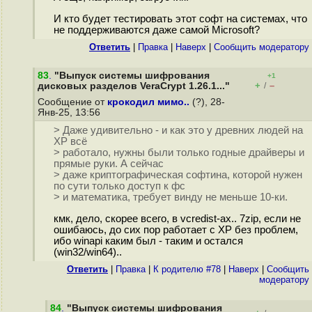
И кто будет тестировать этот софт на системах, что
не поддерживаются даже самой Microsoft?
Ответить
|
Правка
|
Наверх
|
Cообщить модератору
83
.
"Выпуск системы шифрования
+1
+
–
дисковых разделов VeraCrypt 1.26.1..."
/
Сообщение от
крокодил мимо..
(?), 28-
Янв-25, 13:56
> Даже удивительно - и как это у древних людей на
ХР всё
> работало, нужны были только годные драйверы и
прямые руки. А сейчас
> даже криптографическая софтина, которой нужен
по сути только доступ к фс
> и математика, требует винду не меньше 10-ки.
кмк, дело, скорее всего, в vcredist-ах.. 7zip, если не
ошибаюсь, до сих пор работает с XP без проблем,
ибо winapi каким был - таким и остался
(win32/win64)..
Ответить
|
Правка
|
К родителю #78
|
Наверх
|
Cообщить
модератору
84
.
"Выпуск системы шифрования