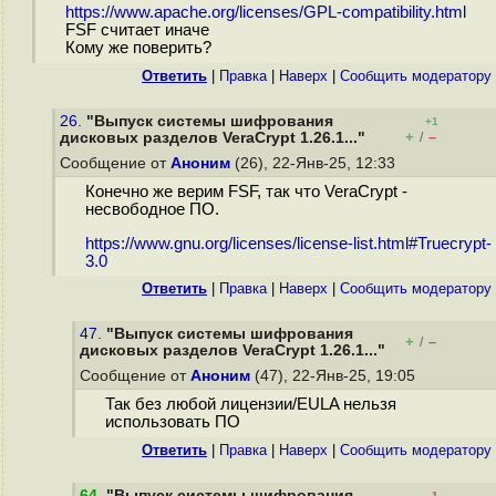
https://www.apache.org/licenses/GPL-compatibility.html
FSF считает иначе
Кому же поверить?
Ответить
|
Правка
|
Наверх
|
Cообщить модератору
26.
"Выпуск системы шифрования
+1
+
–
дисковых разделов VeraCrypt 1.26.1..."
/
Сообщение от
Аноним
(26), 22-Янв-25, 12:33
Конечно же верим FSF, так что VeraCrypt -
несвободное ПО.
https://www.gnu.org/licenses/license-list.html#Truecrypt-
3.0
Ответить
|
Правка
|
Наверх
|
Cообщить модератору
47.
"Выпуск системы шифрования
+
–
/
дисковых разделов VeraCrypt 1.26.1..."
Сообщение от
Аноним
(47), 22-Янв-25, 19:05
Так без любой лицензии/EULA нельзя
использовать ПО
Ответить
|
Правка
|
Наверх
|
Cообщить модератору
64
.
"Выпуск системы шифрования
–1