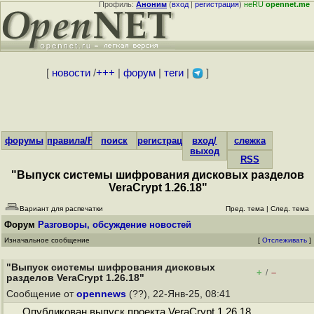
Профиль:
Аноним
(
вход
|
регистрация
)
неRU
opennet.me
[
новости
/
+++
|
форум
|
теги
|
]
форумы
правила/FAQ
поиск
регистрация
вход/
слежка
выход
RSS
"Выпуск системы шифрования дисковых разделов
VeraCrypt 1.26.18"
Вариант для распечатки
Пред. тема
|
След. тема
Форум
Разговоры, обсуждение новостей
Изначальное сообщение
[
Отслеживать
]
"Выпуск системы шифрования дисковых
+
–
/
разделов VeraCrypt 1.26.18"
Сообщение от
opennews
(??), 22-Янв-25, 08:41
Опубликован выпуск проекта VeraCrypt 1.26.18,