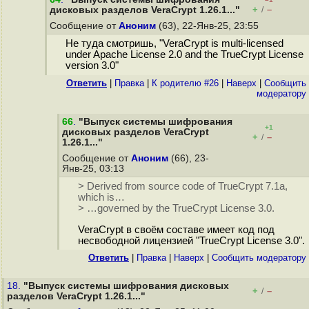
+
–
дисковых разделов VeraCrypt 1.26.1..."
/
Сообщение от
Аноним
(63), 22-Янв-25, 23:55
Не туда смотришь, "VeraCrypt is multi-licensed
under Apache License 2.0 and the TrueCrypt License
version 3.0"
Ответить
|
Правка
|
К родителю #26
|
Наверх
|
Cообщить
модератору
66
.
"Выпуск системы шифрования
+1
дисковых разделов VeraCrypt
+
–
/
1.26.1..."
Сообщение от
Аноним
(66), 23-
Янв-25, 03:13
> Derived from source code of TrueCrypt 7.1a,
which is…
> …governed by the TrueCrypt License 3.0.
VeraCrypt в своём составе имеет код под
несвободной лицензией "TrueCrypt License 3.0".
Ответить
|
Правка
|
Наверх
|
Cообщить модератору
18.
"Выпуск системы шифрования дисковых
+
–
/
разделов VeraCrypt 1.26.1..."