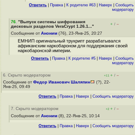
Ответить
|
Правка
|
К родителю #63
|
Наверх
|
Cообщить
модератору
76
.
"Выпуск системы шифрования
+
–
/
дисковых разделов VeraCrypt 1.26.1..."
Сообщение от
Аноним
(76), 23-Янв-25, 20:27
ЕМНИП оригинальный трукрипт разрабатывался
африканским наркобароном для поддержания своей
наркобаронской империи.
Ответить
|
Правка
|
К родителю #5
|
Наверх
|
Cообщить
модератору
6. Скрыто модератором
+
–
/
+11
Сообщение от
Федор Иванович Шаляпин
(?), 22-
Янв-25, 09:49
Ответить
|
Правка
|
Наверх
|
Cообщить модератору
7. Скрыто модератором
+
–
/
+2
Сообщение от
Аноним
(8), 22-Янв-25, 10:14
Ответить
|
Правка
|
Наверх
|
Cообщить модератору