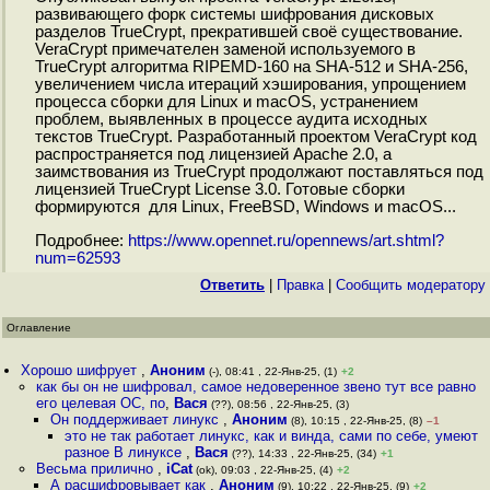
развивающего форк системы шифрования дисковых
разделов TrueCrypt, прекратившей своё существование.
VeraCrypt примечателен заменой используемого в
TrueCrypt алгоритма RIPEMD-160 на SHA-512 и SHA-256,
увеличением числа итераций хэширования, упрощением
процесса сборки для Linux и macOS, устранением
проблем, выявленных в процессе аудита исходных
текстов TrueCrypt. Разработанный проектом VeraCrypt код
распространяется под лицензией Apache 2.0, а
заимствования из TrueCrypt продолжают поставляться под
лицензией TrueCrypt License 3.0. Готовые сборки
формируются для Linux, FreeBSD, Windows и macOS...
Подробнее:
https://www.opennet.ru/opennews/art.shtml?
num=62593
Ответить
|
Правка
|
Cообщить модератору
Оглавление
Хорошо шифрует
,
Аноним
(-), 08:41 , 22-Янв-25, (1)
+2
как бы он не шифровал, самое недоверенное звено тут все равно
его целевая ОС, по
,
Вася
(??), 08:56 , 22-Янв-25, (3)
Он поддерживает линукс
,
Аноним
(8), 10:15 , 22-Янв-25, (8)
–1
это не так работает линукс, как и винда, сами по себе, умеют
разное В линуксе
,
Вася
(??), 14:33 , 22-Янв-25, (34)
+1
Весьма прилично
,
iCat
(ok), 09:03 , 22-Янв-25, (4)
+2
А расшифровывает как
,
Аноним
(9), 10:22 , 22-Янв-25, (9)
+2