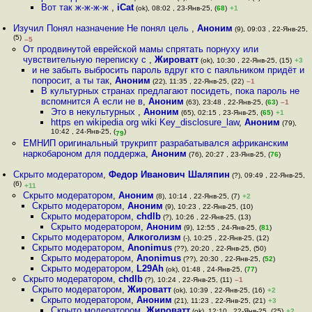
Вот так ж-ж-ж-ж
,
iCat
(ok), 08:02 , 23-Янв-25, (
68
)
+1
Изучил Понял назначение Не понял цель
,
Аноним
(9), 09:03 , 22-Янв-25,
(5)
–5
От продвинутой еврейской мамы спрятать порнуху или
чувствительную переписку с
,
Жироватт
(ok), 10:30 , 22-Янв-25, (15)
+3
и не забыть выбросить пароль вдруг кто с паяльником придёт и
попросит, а ты так
,
Аноним
(22), 11:35 , 22-Янв-25, (22)
–1
В культурных странах предлагают посидеть, пока пароль не
вспомнится А если не в
,
Аноним
(63), 23:48 , 22-Янв-25, (
63
)
–1
Это в некультурных
,
Аноним
(65), 02:15 , 23-Янв-25, (
65
)
+1
https en wikipedia org wiki Key_disclosure_law
,
Аноним
(79),
10:42 , 24-Янв-25, (
)
79
ЕМНИП оригинальный трукрипт разрабатывался африканским
наркобароном для поддержа
,
Аноним
(76), 20:27 , 23-Янв-25, (
76
)
Скрыто модератором
,
Федор Иванович Шаляпин
(?), 09:49 , 22-Янв-25,
(6)
+11
Скрыто модератором
,
Аноним
(8), 10:14 , 22-Янв-25, (7)
+2
Скрыто модератором
,
Аноним
(9), 10:23 , 22-Янв-25, (10)
Скрыто модератором
,
chdlb
(?), 10:26 , 22-Янв-25, (13)
Скрыто модератором
,
Аноним
(9), 12:55 , 24-Янв-25, (
81
)
Скрыто модератором
,
Алкоголизм
(-), 10:25 , 22-Янв-25, (12)
Скрыто модератором
,
Anonimus
(??), 20:20 , 22-Янв-25, (50)
Скрыто модератором
,
Anonimus
(??), 20:30 , 22-Янв-25, (
52
)
Скрыто модератором
,
L29Ah
(ok), 01:48 , 24-Янв-25, (
77
)
Скрыто модератором
,
chdlb
(?), 10:24 , 22-Янв-25, (11)
–1
Скрыто модератором
,
Жироватт
(ok), 10:39 , 22-Янв-25, (16)
+2
Скрыто модератором
,
Аноним
(21), 11:23 , 22-Янв-25, (21)
+3
Скрыто модератором
,
Жироватт
(ok), 12:10 , 22-Янв-25, (25)
+2