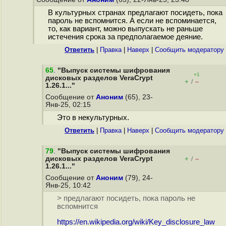
В культурных странах предлагают посидеть, пока
пароль не вспомнится. А если не вспоминается,
то, как вариант, можно выпускать не раньше
истечения срока за предполагаемое деяние.
Ответить
|
Правка
|
Наверх
|
Cообщить модератору
65
.
"Выпуск системы шифрования
+1
дисковых разделов VeraCrypt
+
–
/
1.26.1..."
Сообщение от
Аноним
(65), 23-
Янв-25, 02:15
Это в некультурных.
Ответить
|
Правка
|
Наверх
|
Cообщить модератору
79
.
"Выпуск системы шифрования
дисковых разделов VeraCrypt
+
–
/
1.26.1..."
Сообщение от
Аноним
(79), 24-
Янв-25, 10:42
> предлагают посидеть, пока пароль не
вспомнится
https://en.wikipedia.org/wiki/Key_disclosure_law