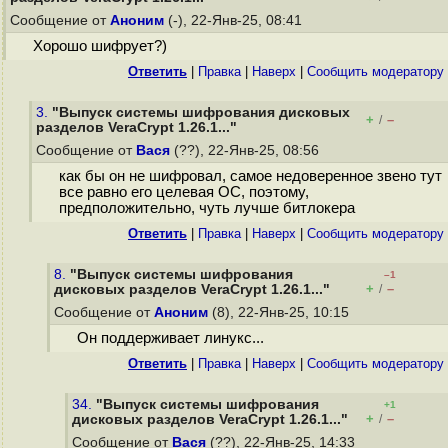
Сообщение от
Аноним
(-), 22-Янв-25, 08:41
Хорошо шифрует?)
Ответить
|
Правка
|
Наверх
|
Cообщить модератору
3.
"Выпуск системы шифрования дисковых
+
–
/
разделов VeraCrypt 1.26.1..."
Сообщение от
Вася
(??), 22-Янв-25, 08:56
как бы он не шифровал, самое недоверенное звено тут
все равно его целевая ОС, поэтому,
предположительно, чуть лучше битлокера
Ответить
|
Правка
|
Наверх
|
Cообщить модератору
8.
"Выпуск системы шифрования
–1
+
–
дисковых разделов VeraCrypt 1.26.1..."
/
Сообщение от
Аноним
(8), 22-Янв-25, 10:15
Он поддерживает линукс...
Ответить
|
Правка
|
Наверх
|
Cообщить модератору
34.
"Выпуск системы шифрования
+1
+
–
дисковых разделов VeraCrypt 1.26.1..."
/
Сообщение от
Вася
(??), 22-Янв-25, 14:33