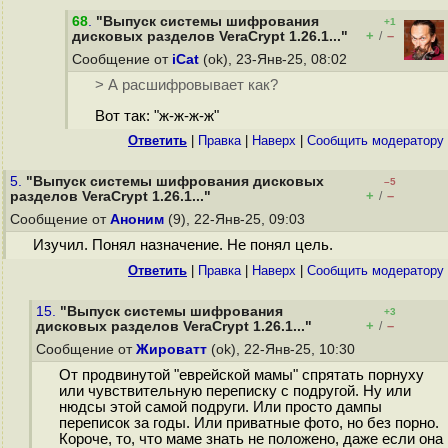
68
.
"Выпуск системы шифрования
+1
+
–
дисковых разделов VeraCrypt 1.26.1..."
/
Сообщение от
iCat
(ok), 23-Янв-25, 08:02
> А расшифровывает как?
Вот так: "ж-ж-ж-ж"
Ответить
|
Правка
|
Наверх
|
Cообщить модератору
5.
"Выпуск системы шифрования дисковых
–5
+
–
разделов VeraCrypt 1.26.1..."
/
Сообщение от
Аноним
(9), 22-Янв-25, 09:03
Изучил. Понял назначение. Не понял цель.
Ответить
|
Правка
|
Наверх
|
Cообщить модератору
15.
"Выпуск системы шифрования
+3
+
–
дисковых разделов VeraCrypt 1.26.1..."
/
Сообщение от
Жироватт
(ok), 22-Янв-25, 10:30
От продвинутой "еврейской мамы" спрятать порнуху
или чувствительную переписку с подругой. Ну или
нюдсы этой самой подруги. Или просто дампы
переписок за годы. Или приватные фото, но без порно.
Короче, то, что маме знать не положено, даже если она