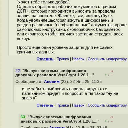
"хочет тебе только добра".
Сделать образ для рабочих документов с грифом
ДСП+, которые приходится выносить за пределы
здания на носителе. Флешке, там, или ноутбуке.
Когда увольняешься: запихнуть в шифрованный
раздел различные "неофициальные" документы, вроде
самописных инструкций, околорабочих баз заметок
или скриптов, чтобы новичок заставил страдать всех
вокруг.
Просто ещё один уровень защиты для не самых
критичных данных.
Ответить
|
Правка
|
Наверх
|
Cообщить модератору
22.
"Выпуск системы шифрования
–1
+
–
дисковых разделов VeraCrypt 1.26.1..."
/
Сообщение от
Аноним
(22), 22-Янв-25, 11:35
и не забыть выбросить пароль. вдруг кто с
паяльником придёт и попросит, а ты такой "ну не
знаю я"
Ответить
|
Правка
|
Наверх
|
Cообщить модератору
63
.
"Выпуск системы шифрования
–1
+
–
дисковых разделов VeraCrypt 1.26.1..."
/
Сообщение от
Аноним
(63), 22-Янв-25, 23:48