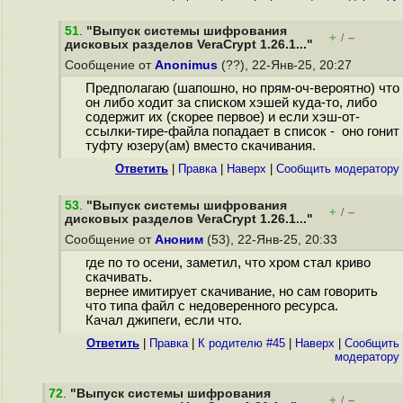
51
.
"Выпуск системы шифрования
+
–
/
дисковых разделов VeraCrypt 1.26.1..."
Сообщение от
Anonimus
(??), 22-Янв-25, 20:27
Предполагаю (шапошно, но прям-оч-вероятно) что
он либо ходит за списком хэшей куда-то, либо
содержит их (скорее первое) и если хэш-от-
ссылки-тире-файла попадает в список - оно гонит
туфту юзеру(ам) вместо скачивания.
Ответить
|
Правка
|
Наверх
|
Cообщить модератору
53
.
"Выпуск системы шифрования
+
–
/
дисковых разделов VeraCrypt 1.26.1..."
Сообщение от
Аноним
(53), 22-Янв-25, 20:33
где по то осени, заметил, что хром стал криво
скачивать.
вернее имитирует скачивание, но сам говорить
что типа файл с недоверенного ресурса.
Качал джипеги, если что.
Ответить
|
Правка
|
К родителю #45
|
Наверх
|
Cообщить
модератору
72
.
"Выпуск системы шифрования
+
–
/