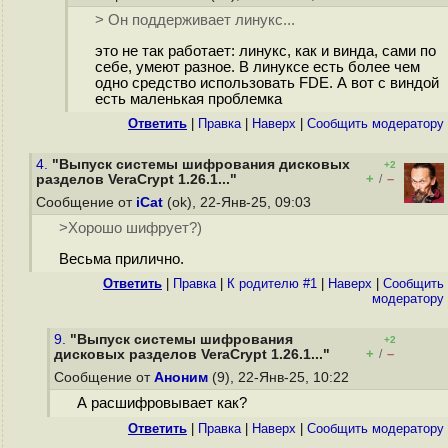
> Он поддерживает линукс...
это не так работает: линукс, как и винда, сами по
себе, умеют разное. В линуксе есть более чем
одно средство использовать FDE. А вот с виндой
есть маленькая проблемка
Ответить
|
Правка
|
Наверх
|
Cообщить модератору
4.
"Выпуск системы шифрования дисковых
+2
+
–
разделов VeraCrypt 1.26.1..."
/
Сообщение от
iCat
(ok), 22-Янв-25, 09:03
>Хорошо шифрует?)
Весьма прилично.
Ответить
|
Правка
|
К родителю #1
|
Наверх
|
Cообщить
модератору
9.
"Выпуск системы шифрования
+2
+
–
дисковых разделов VeraCrypt 1.26.1..."
/
Сообщение от
Аноним
(9), 22-Янв-25, 10:22
А расшифровывает как?
Ответить
|
Правка
|
Наверх
|
Cообщить модератору