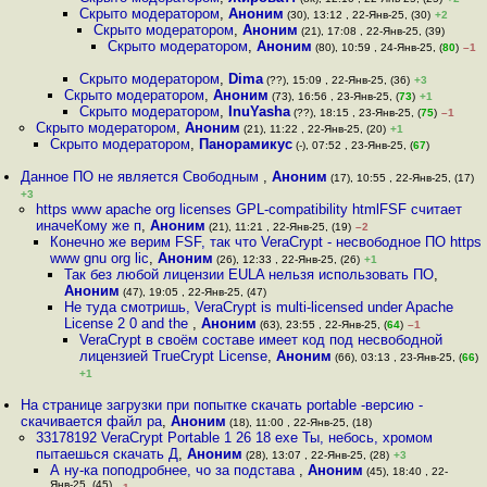
Скрыто модератором
,
Аноним
(30), 13:12 , 22-Янв-25, (30)
+2
Скрыто модератором
,
Аноним
(21), 17:08 , 22-Янв-25, (39)
Скрыто модератором
,
Аноним
(80), 10:59 , 24-Янв-25, (
80
)
–1
Скрыто модератором
,
Dima
(??), 15:09 , 22-Янв-25, (36)
+3
Скрыто модератором
,
Аноним
(73), 16:56 , 23-Янв-25, (
73
)
+1
Скрыто модератором
,
InuYasha
(??), 18:15 , 23-Янв-25, (
75
)
–1
Скрыто модератором
,
Аноним
(21), 11:22 , 22-Янв-25, (20)
+1
Скрыто модератором
,
Панорамикус
(-), 07:52 , 23-Янв-25, (
67
)
Данное ПО не является Свободным
,
Аноним
(17), 10:55 , 22-Янв-25, (17)
+3
https www apache org licenses GPL-compatibility htmlFSF считает
иначеКому же п
,
Аноним
(21), 11:21 , 22-Янв-25, (19)
–2
Конечно же верим FSF, так что VeraCrypt - несвободное ПО https
www gnu org lic
,
Аноним
(26), 12:33 , 22-Янв-25, (26)
+1
Так без любой лицензии EULA нельзя использовать ПО
,
Аноним
(47), 19:05 , 22-Янв-25, (47)
Не туда смотришь, VeraCrypt is multi-licensed under Apache
License 2 0 and the
,
Аноним
(63), 23:55 , 22-Янв-25, (
64
)
–1
VeraCrypt в своём составе имеет код под несвободной
лицензией TrueCrypt License
,
Аноним
(66), 03:13 , 23-Янв-25, (
66
)
+1
На странице загрузки при попытке скачать portable -версию -
скачивается файл ра
,
Аноним
(18), 11:00 , 22-Янв-25, (18)
33178192 VeraCrypt Portable 1 26 18 exe Ты, небось, хромом
пытаешься скачать Д
,
Аноним
(28), 13:07 , 22-Янв-25, (28)
+3
А ну-ка поподробнее, чо за подстава
,
Аноним
(45), 18:40 , 22-
Янв-25, (45)