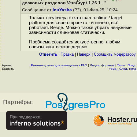
+
–
/
дисковых разделов VeraCrypt 1.26.1..."
Сообщение от
InuYasha
(??), 01-Фев-25, 10:24
Только позавчера откатывал runtime / target
platform для своего проекта - и ничего, всё
работает. Везде. Можно также убрать ненужные
зависимости слинковав статически.
Проблема создаётся искусственно, любям
навязывают всякое дерьмо.
Ответить
|
Правка
|
Наверх
|
Cообщить модератору
Архив
|
Рекомендовать для помещения в FAQ
|
Индекс форумов
|
Темы
|
Пред.
Удалить
тема
|
След. тема
Партнёры: