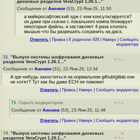
дисковых разделов VeraCrypt 1.26.1..."
Сообщение от
Аноним
(53), 23-Янв-25, 11:50
а майкрософтовский эдж с кем консультируется?
он даже при скачке с локального компа блокирует
некоторые файлы, и заставляет 4 раза хлопать
мышью что бы разрешить сохранить на диск.
Ответить
|
Правка
|
К родителю #28
|
Наверх
|
Cообщить
модератору
31.
"Выпуск системы шифрования дисковых
+
–
/
разделов VeraCrypt 1.26.1..."
Сообщение от
Аноним
(31), 22-Янв-25, 13:34
А где-нибудь захоститься на нормальном github/gitlab они
не хотят? Тут как бы даже ECH не поможет
Ответить
|
Правка
|
Наверх
|
Cообщить модератору
71
. Скрыто модератором
+
–
/
Сообщение от
Аноним
(53), 23-Янв-25, 11:48
Ответить
|
Правка
|
Наверх
|
Cообщить модератору
74
.
"Выпуск системы шифрования дисковых
–1
+
–
разделов VeraCrypt 1.26.1..."
/