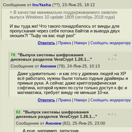
Сообщение от
InuYasha
(??), 23-Янв-25, 18:12
> В качестве минимально поддерживаемого заявлен
выпуск Windows 10 update 1809 (октябрь 2018 года)
И вы туда же! Что такого понадобилось от винды для
пропускания через себя потока байтов и вывода двух
окошек?! "Тьфу на вас ещё раз!"
Ответить
|
Правка
|
Наверх
|
Cообщить модератору
78
.
"Выпуск системы шифрования
–1
+
–
дисковых разделов VeraCrypt 1.26.1..."
/
Сообщение от
Аноним
(78), 24-Янв-25, 10:13
Даже удивительно - и как это у древних людей на ХР
всё работало, нужны были только годные драйверы и
прямые руки. А сейчас даже криптографическая
софтина, которой нужен по сути только доступ к фс и
математика, требует винду не меньше 10-ки.
Ответить
|
Правка
|
Наверх
|
Cообщить модератору
82
.
"Выпуск системы шифрования
+
–
/
дисковых разделов VeraCrypt 1.26.1..."
Сообщение от
Аноним
(82), 25-Янв-25, 23:00
А еще, например, загрузчик.