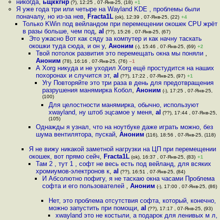
никогда
,
ьщккгнр
(?), 12:25 , 07-Янв-25, (18)
+1
Я уже года три или четыре на Wayland KDE , проблемы были
поначалу, но из-за нев
,
Fracta1L
(ok), 12:39 , 07-Янв-25, (22)
+4
Только KWin под вейландом при перемещении окошек CPU жрёт
в разы больше, чем под
,
al
(??), 15:26 , 07-Янв-25, (67)
Это ужасно Вот как сяду за компутер и как начну таскать
окошки туда сюда, и он у
,
Аноним
(-), 15:46 , 07-Янв-25, (69)
+2
Твой потолок развития это перемещать окна мы поняли
,
Аноним
(78), 16:16 , 07-Янв-25, (76)
–1
А Xorg никуда и не уходил Xorg ещё простудится на наших
похоронах и случится эт
,
al
(??), 17:22 , 07-Янв-25, (97)
+1
Угу Повторяйте это три раза в день для предотвращения
разрушения манямирка Кобол
,
Аноним
(-), 17:25 , 07-Янв-25,
(100)
Для целостности манямирка, обычно, используют
xwayland, ну штоб эцсамое у меня
,
al
(??), 17:44 , 07-Янв-25,
(105)
Однажды я узнал, что на ноутбуке даже играть можно, без
шума вентилятора, пускай
,
Аноним
(116), 18:56 , 07-Янв-25, (118)
Я не вижу никакой заметной нагрузки на ЦП при перемещении
окошек, вот прямо сейч
,
Fracta1L
(ok), 16:37 , 07-Янв-25, (83)
+1
Там 2 , тут 1 , софт не весь есть под вейланд, для всяких
хромиумов-электронов к
,
al
(??), 16:51 , 07-Янв-25, (84)
И Абсолютно пофигу, я не таскаю окна часами Проблема
софта и его пользователей
,
Аноним
(-), 17:00 , 07-Янв-25, (86)
Нет, это проблема отсутствия софта, который, конечно,
можно запустить при помощи
,
al
(??), 17:17 , 07-Янв-25, (93)
xwayland это не костыли, а подарок для ленивых м л,