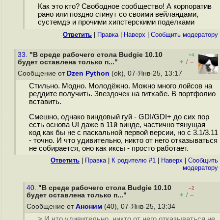
Как это кто? Свободное сообщество! А корпоратив
рано или поздно сгинут со своими вейландами,
сустемдэ и прочими хипстерскими поделками
Ответить
|
Правка
|
Наверх
|
Cообщить модератору
33.
"В среде рабочего стола Budgie 10.10
+4
+
–
будет оставлена только п..."
/
Сообщение от
Dzen Python
(ok), 07-Янв-25, 13:17
Стильно. Модно. Молодёжно. Можно много лойсов на
реддите получить. Звездочек на гитхабе. В портфолио
вставить.
Смешно, однако виндовый гуй - GDI/GDI+ до сих пор
есть основа UI даже в 11й винде, частично тянущая
код как бы не с паскальной первой версии, но с 3.1/3.11
- точно. И что удивительно, никто от него отказываться
не собирается, оно как иксы - просто работает.
Ответить
|
Правка
|
К родителю #1
|
Наверх
|
Cообщить
модератору
40.
"В среде рабочего стола Budgie 10.10
–2
+
–
будет оставлена только п..."
/
Сообщение от
Аноним
(40), 07-Янв-25, 13:34
> И что удивительно, никто от него отказываться не