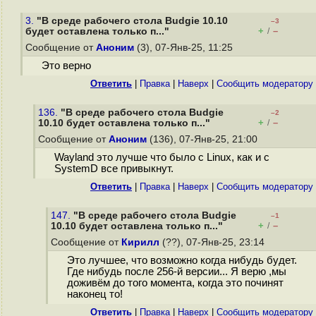
3.
"В среде рабочего стола Budgie 10.10
–3
+
–
будет оставлена только п..."
/
Сообщение от
Аноним
(3), 07-Янв-25, 11:25
Это верно
Ответить
|
Правка
|
Наверх
|
Cообщить модератору
136.
"В среде рабочего стола Budgie
–2
+
–
10.10 будет оставлена только п..."
/
Сообщение от
Аноним
(136), 07-Янв-25, 21:00
Wayland это лучше что было с Linux, как и с
SystemD все привыкнут.
Ответить
|
Правка
|
Наверх
|
Cообщить модератору
147.
"В среде рабочего стола Budgie
–1
+
–
10.10 будет оставлена только п..."
/
Сообщение от
Кирилл
(??), 07-Янв-25, 23:14
Это лучшее, что возможно когда нибудь будет.
Где нибудь после 256-й версии... Я верю ,мы
доживём до того момента, когда это починят
наконец то!
Ответить
|
Правка
|
Наверх
|
Cообщить модератору