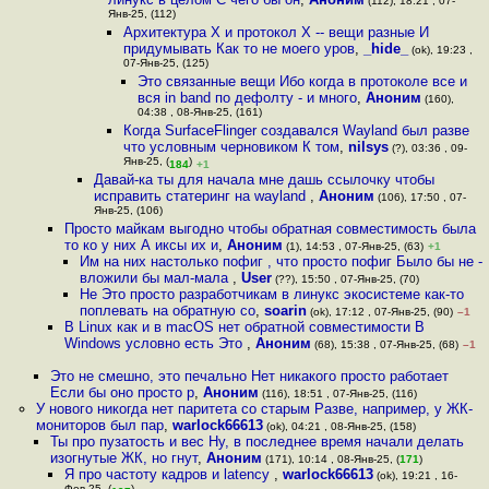
(112), 18:21 , 07-
Янв-25, (112)
Архитектура Х и протокол Х -- вещи разные И
придумывать Как то не моего уров
,
_hide_
(ok), 19:23 ,
07-Янв-25, (125)
Это связанные вещи Ибо когда в протоколе все и
вся in band по дефолту - и много
,
Аноним
(160),
04:38 , 08-Янв-25, (161)
Когда SurfaceFlinger создавался Wayland был разве
что условным черновиком К том
,
nilsys
(?), 03:36 , 09-
Янв-25, (
)
184
+1
Давай-ка ты для начала мне дашь ссылочку чтобы
исправить статеринг на wayland
,
Аноним
(106), 17:50 , 07-
Янв-25, (106)
Просто майкам выгодно чтобы обратная совместимость была
то ко у них А иксы их и
,
Аноним
(1), 14:53 , 07-Янв-25, (63)
+1
Им на них настолько пофиг , что просто пофиг Было бы не -
вложили бы мал-мала
,
User
(??), 15:50 , 07-Янв-25, (70)
Не Это просто разработчикам в линукс экосистеме как-то
поплевать на обратную со
,
soarin
(ok), 17:12 , 07-Янв-25, (90)
–1
В Linux как и в macOS нет обратной совместимости В
Windows условно есть Это
,
Аноним
(68), 15:38 , 07-Янв-25, (68)
–1
Это не смешно, это печально Нет никакого просто работает
Если бы оно просто р
,
Аноним
(116), 18:51 , 07-Янв-25, (116)
У нового никогда нет паритета со старым Разве, например, у ЖК-
мониторов был пар
,
warlock66613
(ok), 04:21 , 08-Янв-25, (158)
Ты про пузатость и вес Ну, в последнее время начали делать
изогнутые ЖК, но гнут
,
Аноним
(171), 10:14 , 08-Янв-25, (
171
)
Я про частоту кадров и latency
,
warlock66613
(ok), 19:21 , 16-