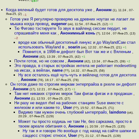
Фев-25, (
)
197
Когда вяленый будет готов для десктопа уже
,
Аноним
(1), 11:24 , 07-
Янв-25, (2)
–1
Готов уже Я регулярно проверяю на древних ноутах не лагает ли
мышка когда провод
,
eugener
(ok), 11:54 , 07-Янв-25, (12)
+3
Тю Фигово тэстируете То звук в вайленд сессии пердит, не
спрашивайте меня как
,
Анонимный конь
(?), 12:04 , 07-Янв-25, (13)
–2
вроде как обычный десктопный линукс и до WaylandСам стал
использовать Wayland в
,
soarin
(ok), 12:32 , 07-Янв-25, (21)
+1
Помнится, в 1998-м дефолт был Вот так же и с Вяленым
,
Аноним
(42), 13:39 , 07-Янв-25, (42)
+1
Почти готов, но не совсем
,
Аноним
(42), 13:34 , 07-Янв-25, (39)
+2
Это правда, в старых встройках интела не работает modesetting
на иксах, а вейлан
,
name
(??), 14:32 , 07-Янв-25, (58)
Ну все осталось ещё чуть-чуть и вейленд готов для десктопа
,
Аноним
(78), 16:17 , 07-Янв-25, (78)
Он готов даже по строгим меркам энтерпрайза в рхеле он дефолт
,
Аноним
(17), 12:21 , 07-Янв-25, (17)
+1
Там нет никаких строгих мерок Там фигак фигак и в продакшн
,
Аноним
(1), 12:53 , 07-Янв-25, (27)
Ни разу не видел rhel на рабочих станциях Suse вместе с
железом и или каким-то
,
User
(??), 15:52 , 07-Янв-25, (71)
Видимо там нужен очень глубокий ынтерпрайз
,
laindono
(ok),
20:29 , 07-Янв-25, (129)
Может ты просто ходишь не там Не, без сарказма, просто в
твоем ареале обитания о
,
Аноним
(-), 20:59 , 07-Янв-25, (135)
Ну так я и говорю Но вообще с год назад на сайте шапки из
саццесс сторис относи
,
User
(??), 21:12 , 07-Янв-25, (139)