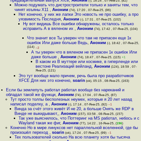
предварительный выпуск Xfce
,
Аноним
(-), 16:24 , 07-Янв-25, (82)
Можно подумать что дистростроители только и заняты тем, что
чинят изъяны Х11
,
Аноним
(74), 17:20 , 07-Янв-25, (96)
Нет конечно, у них же лапки Это новость не про ошибку, а про
уязвимость Последня
,
Аноним
(-), 17:31 , 07-Янв-25, (102)
Ну вот видишь Все ошибки обнаружены, осталось только
исправить А в вяленом их
,
Аноним
(74), 17:42 , 07-Янв-25, (104)
Что значит все Ты уверен что там не припасен еще 1к
ошибок Или даже больше Ведь
,
Аноним
(-), 18:42 , 07-Янв-25,
(114)
–2
А ты уверен что в вяленом не припасен 1к ошибок Или
даже больше
,
Аноним
(74), 18:47 , 07-Янв-25, (115)
+1
В каком из В муттере или космике, в гиперленде или
вестоне Реализаций вейланд
,
Аноним
(124), 18:59 , 07-
Янв-25, (121)
Это тут вообще мало причем, речь была про разработчиков
XFCE Для них это конечно
,
soarin
(ok), 05:15 , 08-Янв-25, (163)
Если бы землепуть работал работал вообще без нареканий и
обладал такой же функци
,
Аноним
(74), 17:04 , 07-Янв-25, (87)
Тут просто толпы бесполезных неумех, которые я 20 лет назад
написал поделку, а
,
Аноним
(-), 17:14 , 07-Янв-25, (92)
–1
Винда за счёт этого живёт И не 20, а больше Онять же RDP в
Винде не выкидывают,
,
Аноним
(157), 03:58 , 08-Янв-25, (157)
Так уже выяснилось, что Поттеринг на MS работал, небось и с
Wayland такая же фиг
,
Аноним
(77), 14:22 , 16-Янв-25, (
196
)
Конечно Но в мире линуксов нет параллельной вселенной, где бы
произошёл переход
,
soarin
(ok), 17:24 , 07-Янв-25, (99)
–1
Тех пользователей сколько На всю планету хотя бы тысяча