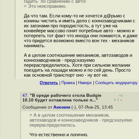
гадить" по сравнению с авто!
> Это неисправимо.
Да что там. Если кому-то не хочется д@рьмо с
конины чистить и иметь дело с коннозаводчиками с
их загонами про породистость, а тут уже на
конвейере массово гонят потребные авто - можно и
потерпеть тот факт что иногда они ломаются, и даже
что придется возможно вместо вон тех - механиков
нанимать.
А в целом соотношение механиков, автозаводов и
коннозаводчиков - предсказуемо
перераспределилось. Хотя при сильном желании
поездить на лошади можно и по сей день. Просто
как основной транспорт оно - ну вот не.
Ответить
|
Правка
|
Наверх
|
Cообщить модератору
47.
"В среде рабочего стола Budgie
+1
+
–
10.10 будет оставлена только п..."
/
Сообщение от
Аноним
(-), 07-Янв-25, 13:45
> А в целом соотношение механиков,
автозаводов и коннозаводчиков - предсказуемо
перераспределилось.
Что естественно и логично.