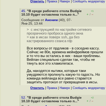
Ответить
|
Правка
|
Наверх
|
Cообщить модератору
45.
"В среде рабочего стола Budgie
+1
+
–
10.10 будет оставлена только п..."
/
Сообщение от
Аноним
(40), 07-
Янв-25, 13:44
> с инструкцией по настройке сетевого
прозрачного проброса одного окна
> как в иксах поверх ssh, да без
кастрированного сеанса rdp
Все вопросы от прдликов - в соседню кассу.
Сейчас не 80е, времена мейнфреймов прошли
и то что вы остались в них - ваши проблемы.
Вейлан специально сделан так, чтобы не
тянуть все это хламолегаси.
Да, находятся нытики, которые таки
умудряются пролкнуть какую-то гадость. Но
команда вейланда все равно старается
защитить протокол от превращения в иксы.
Ответить
|
Правка
|
Наверх
|
Cообщить модератору
52.
"В среде рабочего стола Budgie
+2
+
–
10.10 будет оставлена только п..."
/