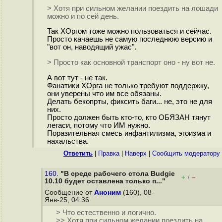
> Хотя при сильном желании поездить на лошади
можно и по сей день.
Так ХОргом тоже можно пользоваться и сейчас.
Просто качаешь не самую последнюю версию и
"вот он, наводящий ужас".
> Просто как основной транспорт оно - ну вот не.
А вот тут - не так.
Фанатики ХОрга не только требуют поддержку,
они уверены что им все обязаны.
Делать бекопрты, фиксить баги... не, это не для
них.
Просто должен быть кто-то, кто ОБЯЗАН тянут
легаси, потому что ИМ нужно.
Поразительная смесь инфантилизма, эгоизма и
нахальства.
Ответить
|
Правка
|
Наверх
|
Cообщить модератору
160.
"В среде рабочего стола Budgie
+
–
/
10.10 будет оставлена только п..."
Сообщение от
Аноним
(160), 08-
Янв-25, 04:36
> Что естественно и логично.
>> Хотя при сильном желании поездить на