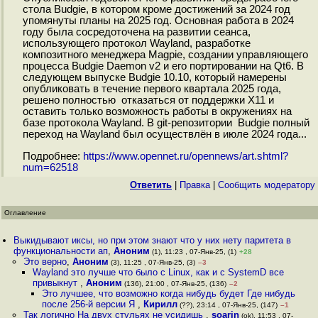
стола Budgie, в котором кроме достижений за 2024 год
упомянуты планы на 2025 год. Основная работа в 2024
году была сосредоточена на развитии сеанса,
использующего протокол Wayland, разработке
композитного менеджера Magpie, создании управляющего
процесса Budgie Daemon v2 и его портировании на Qt6. В
следующем выпуске Budgie 10.10, который намерены
опубликовать в течение первого квартала 2025 года,
решено полностью отказаться от поддержки X11 и
оставить только возможность работы в окружениях на
базе протокола Wayland. В git-репозитории Budgie полный
переход на Wayland был осуществлён в июле 2024 года...
Подробнее:
https://www.opennet.ru/opennews/art.shtml?
num=62518
Ответить
|
Правка
|
Cообщить модератору
Оглавление
Выкидывают иксы, но при этом знают что у них нету паритета в
функциональности ап
,
Аноним
(1), 11:23 , 07-Янв-25, (1)
+28
Это верно
,
Аноним
(3), 11:25 , 07-Янв-25, (3)
–3
Wayland это лучше что было с Linux, как и с SystemD все
привыкнут
,
Аноним
(136), 21:00 , 07-Янв-25, (136)
–2
Это лучшее, что возможно когда нибудь будет Где нибудь
после 256-й версии Я
,
Кирилл
(??), 23:14 , 07-Янв-25, (147)
–1
Так логично На двух стульях не усидишь
,
soarin
(ok), 11:53 , 07-