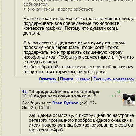
собирается,
> оно как иксы - просто работает.
Но оно не как иксы. Все это старье не мешает винде
поддерживать все современные технологии в
контексте графики. Потому что думали когда
делали.
А в окаменелых дидовых иксах нужну не только
половину кода переписать чтобы хотя что-то
поддержать, но и прирезать священную корову
иксофонатиков - "обратную совместимость!" (читать
с придыханием)
Но без обратной совместимости они вообще никому
не нужны - ни старичкам, ни молодежи.
Ответить
|
Правка
|
Наверх
|
Cообщить модератору
41.
"В среде рабочего стола Budgie
+1
+
–
10.10 будет оставлена только п..."
/
Сообщение от
Dzen Python
(ok), 07-
Янв-25, 13:38
Хы. Дай-ка ссылочку, с инструкцией по настройке
сетевого прозрачного проброса одного окна как в
иксах поверх ssh, да без кастрированного сеанса
rdp - remoteApp?