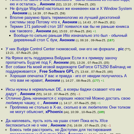
ею и осталась
,
Аноним
(32), 13:10 , 07-Янв-25, (30)
Не флуди Wayland настолько же юниквеен как и X Window System
,
Аноним
(-), 14:39 , 07-Янв-25, (59)
Вполне разумно брать терминологию из лучшей десктопной
системы эвэр Потому что к
,
Аноним
(-), 14:43 , 07-Янв-25, (61)
Термин 171 рабочий стол 187 появился как бы не раньше юникса
как такового
,
Аноним
(64), 15:03 , 07-Янв-25, (64)
+1
Вообще-то сильно раньше Ибо изначально это был - обычный
деревянный стол С бум
,
Аноним
(-), 06:16 , 09-Янв-25, (
187
)
У них Budgie Control Center гномовский, они его не форкали
,
pic
(??),
13:21 , 07-Янв-25, (34)
На Фряхе есть поддержка Вейданж Если я к примеру захочу
пропатчить Будгиё под F
,
Аноним
(35), 13:26 , 07-Янв-25, (35)
Вот собаки На моей иговой видеокарте GeForce GTS250 Вайланд не
поддерживается
,
Free Software GPL
(?), 13:44 , 07-Янв-25, (46)
Хорошая опечатка У вас и правда - иго от нвидии получилось А
что вам не нравит
,
Аноним
(-), 14:27 , 08-Янв-25, (
177
)
+1
Иксы нужны в нормальных DE, а юзеры баджи схавают что им
дадут
,
Аноним
(55), 14:10 , 07-Янв-25, (55)
–1
Отлично День начинается с хороших новостей Можно достать свою
любимую чашку, с
,
Аноним
(-), 14:17 , 07-Янв-25, (56)
+1
Проблема не столько в X-ах, сколько в их любителях Они толком
не могут объяснит
,
xPhoenix
(ok), 10:39 , 10-Янв-25, (
189
)
Да наплевать, пусть хоть на ушах стоят Пока есть Xfce
беспокоиться не о чем
,
Аноним
(74), 16:09 , 07-Янв-25, (74)
–1
Боюсь тебя расстроить, но Доступен для тестирования