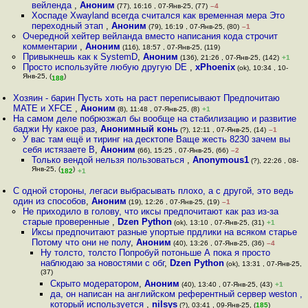
вейленда
,
Аноним
(77), 16:16 , 07-Янв-25, (77)
–4
Хоспаде Xwayland всегда считался как временная мера Это
переходный этап
,
Аноним
(79), 16:19 , 07-Янв-25, (80)
–1
Очередной хейтер вейланда вместо написания кода строчит
комментарии
,
Аноним
(116), 18:57 , 07-Янв-25, (119)
Привыкнешь как к SystemD
,
Аноним
(136), 21:26 , 07-Янв-25, (142)
+1
Просто используйте любую другую DE
,
xPhoenix
(ok), 10:34 , 10-
Янв-25, (
)
188
Хозяин - барин Пусть хоть на раст переписывают Предпочитаю
MATE и XFCE
,
Аноним
(8), 11:48 , 07-Янв-25, (8)
+1
На самом деле побрюзжал бы вообще на стабилизацию и развитие
баджи Ну какое раз
,
Анонимный конь
(?), 12:11 , 07-Янв-25, (14)
–1
У вас там ещё и тиринг на десктопе Ваще жесть 8230 зачем вы
себя истязаете В
,
Аноним
(66), 15:25 , 07-Янв-25, (66)
–2
Только вендой нельзя пользоваться
,
Anonymous1
(?), 22:26 , 08-
Янв-25, (
)
182
+1
С одной стороны, легаси выбрасывать плохо, а с другой, это ведь
один из способов
,
Аноним
(19), 12:26 , 07-Янв-25, (19)
–1
Не приходило в голову, что иксы предпочитают как раз из-за
старые проверенные
,
Dzen Python
(ok), 13:10 , 07-Янв-25, (31)
+1
Иксы предпочитают разные упортые прдлики на всяком старье
Потому что они не полу
,
Аноним
(40), 13:26 , 07-Янв-25, (36)
–4
Ну толсто, толсто Попробуй потоньше А пока я просто
наблюдаю за новостями с обг
,
Dzen Python
(ok), 13:31 , 07-Янв-25,
(37)
Скрыто модератором
,
Аноним
(40), 13:40 , 07-Янв-25, (43)
+1
да, он написан на английском референтный сервер weston ,
который используется
,
nilsys
(?), 03:41 , 09-Янв-25, (
185
)