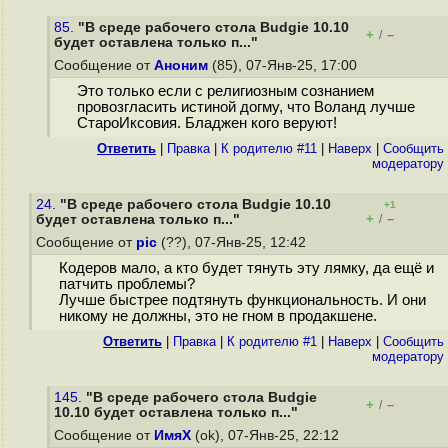
85.
"В среде рабочего стола Budgie 10.10
+
–
/
будет оставлена только п..."
Сообщение от
Аноним
(85), 07-Янв-25, 17:00
Это только если с религиозным сознанием
провозгласить истиной догму, что Воланд лучше
СтароИксовия. Бладжен кого веруют!
Ответить
|
Правка
|
К родителю #11
|
Наверх
|
Cообщить
модератору
24.
"В среде рабочего стола Budgie 10.10
+1
+
–
будет оставлена только п..."
/
Сообщение от
pic
(??), 07-Янв-25, 12:42
Кодеров мало, а кто будет тянуть эту лямку, да ещё и
патчить проблемы?
Лучше быстрее подтянуть функциональность. И они
никому не должны, это не гном в продакшене.
Ответить
|
Правка
|
К родителю #1
|
Наверх
|
Cообщить
модератору
145.
"В среде рабочего стола Budgie
+
–
/
10.10 будет оставлена только п..."
Сообщение от
ИмяХ
(ok), 07-Янв-25, 22:12