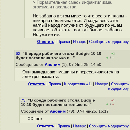
> Поразительная смесь инфантилизма,
эгоизма и нахальства.
Но забавно в этом мире то что все эти планы -
шикарно обламываются. И когда весь этот
наглый народ получив от будущего по ушам
начинает обтекать - вот тут бывает забавно.
Но уже не им.
Ответить
|
Правка
|
Наверх
|
Cообщить модератору
62.
"В среде рабочего стола Budgie 10.10
+3
+
–
будет оставлена только п..."
/
Сообщение от
Аноним
(1), 07-Янв-25, 14:50
Они выкидывают машины и пересаживаются на
электросамокаты.
Ответить
|
Правка
|
К родителю #11
|
Наверх
|
Cообщить
модератору
79.
"В среде рабочего стола Budgie
–1
+
–
10.10 будет оставлена только п..."
/
Сообщение от
Аноним
(79), 07-Янв-25, 16:17
XXI век.
Ответить
|
Правка
|
Наверх
|
Cообщить модератору