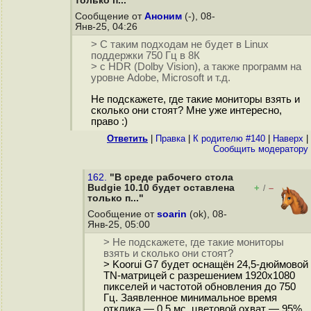
только п..."
Сообщение от
Аноним
(-), 08-
Янв-25, 04:26
> С таким подходам не будет в Linux
поддержки 750 Гц в 8К
> с HDR (Dolby Vision), а также программ на
уровне Adobe, Microsoft и т.д.
Не подскажете, где такие мониторы взять и
сколько они стоят? Мне уже интересно,
право :)
Ответить
|
Правка
|
К родителю #140
|
Наверх
|
Cообщить модератору
162.
"В среде рабочего стола
Budgie 10.10 будет оставлена
+
–
/
только п..."
Сообщение от
soarin
(ok), 08-
Янв-25, 05:00
> Не подскажете, где такие мониторы
взять и сколько они стоят?
> Koorui G7 будет оснащён 24,5-дюймовой
TN-матрицей с разрешением 1920x1080
пикселей и частотой обновления до 750
Гц. Заявленное минимальное время
отклика — 0,5 мс, цветовой охват — 95%