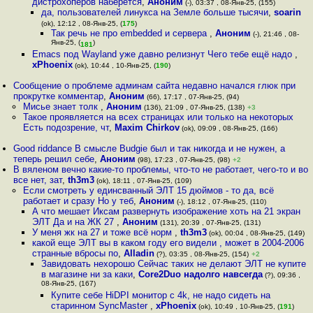
дистрохоперов наберется
,
Аноним
(-), 03:37 , 08-Янв-25, (155)
да, пользователей линукса на Земле больше тысячи
,
soarin
(ok), 12:12 , 08-Янв-25, (
175
)
Так речь не про embedded и сервера
,
Аноним
(-), 21:46 , 08-
Янв-25, (
)
181
Emacs под Wayland уже давно релизнут Чего тебе ещё надо
,
xPhoenix
(ok), 10:44 , 10-Янв-25, (
190
)
Сообщение о проблеме админам сайта недавно начался глюк при
прокрутке комментар
,
Аноним
(66), 17:17 , 07-Янв-25, (94)
Мисье знает толк
,
Аноним
(136), 21:09 , 07-Янв-25, (138)
+3
Такое проявляется на всех страницах или только на некоторых
Есть подозрение, чт
,
Maxim Chirkov
(ok), 09:09 , 08-Янв-25, (166)
Good riddance В смысле Budgie был и так никогда и не нужен, а
теперь решил себе
,
Аноним
(98), 17:23 , 07-Янв-25, (98)
+2
В вяленом вечно какие-то проблемы, что-то не работает, чего-то и во
все нет, зат
,
th3m3
(ok), 18:11 , 07-Янв-25, (109)
Если смотреть у единсванный ЭЛТ 15 дюймов - то да, всё
работает и сразу Но у теб
,
Аноним
(-), 18:12 , 07-Янв-25, (110)
А что мешает Иксам развернуть изображение хоть на 21 экран
ЭЛТ Да и на ЖК 27
,
Аноним
(131), 20:39 , 07-Янв-25, (131)
У меня жк на 27 и тоже всё норм
,
th3m3
(ok), 00:04 , 08-Янв-25, (149)
какой еще ЭЛТ вы в каком году его видели , может в 2004-2006
странные вбросы по
,
Alladin
(?), 03:35 , 08-Янв-25, (154)
+2
Завидовать нехорошо Сейчас таких не делают ЭЛТ не купите
в магазине ни за каки
,
Core2Duo надолго навсегда
(?), 09:36 ,
08-Янв-25, (167)
Купите себе HiDPI монитор с 4k, не надо сидеть на
старинном SyncMaster
,
xPhoenix
(ok), 10:49 , 10-Янв-25, (
191
)