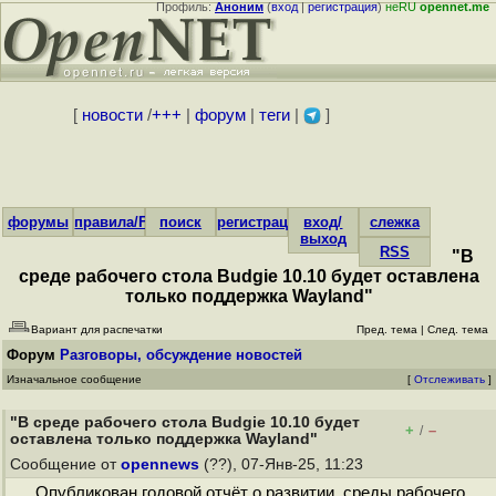
Профиль:
Аноним
(
вход
|
регистрация
)
неRU
opennet.me
[
новости
/
+++
|
форум
|
теги
|
]
форумы
правила/FAQ
поиск
регистрация
вход/
слежка
выход
RSS
"В
среде рабочего стола Budgie 10.10 будет оставлена
только поддержка Wayland"
Вариант для распечатки
Пред. тема
|
След. тема
Форум
Разговоры, обсуждение новостей
Изначальное сообщение
[
Отслеживать
]
"В среде рабочего стола Budgie 10.10 будет
+
–
/
оставлена только поддержка Wayland"
Сообщение от
opennews
(??), 07-Янв-25, 11:23
Опубликован годовой отчёт о развитии среды рабочего