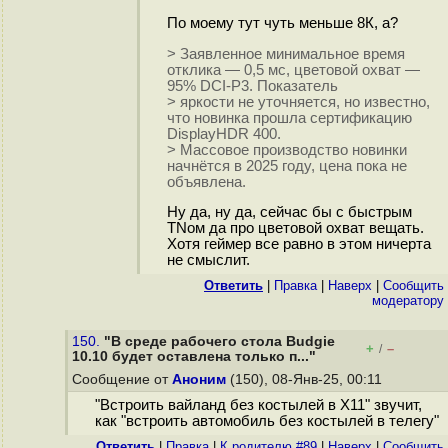
По моему тут чуть меньше 8К, а?
> Заявленное минимальное время
отклика — 0,5 мс, цветовой охват —
95% DCI-P3. Показатель
> яркости не уточняется, но известно,
что новинка прошла сертификацию
DisplayHDR 400.
> Массовое производство новинки
начнётся в 2025 году, цена пока не
объявлена.
Ну да, ну да, сейчас бы с быстрым
TNом да про цветовой охват вещать.
Хотя геймер все равно в этом ничерта
не смыслит.
Ответить
|
Правка
|
Наверх
|
Cообщить
модератору
150.
"В среде рабочего стола Budgie
+
–
/
10.10 будет оставлена только п..."
Сообщение от
Аноним
(150), 08-Янв-25, 00:11
"Встроить вайланд без костылей в X11" звучит,
как "встроить автомобиль без костылей в телегу"
Ответить
|
Правка
|
К родителю #89
|
Наверх
|
Cообщить