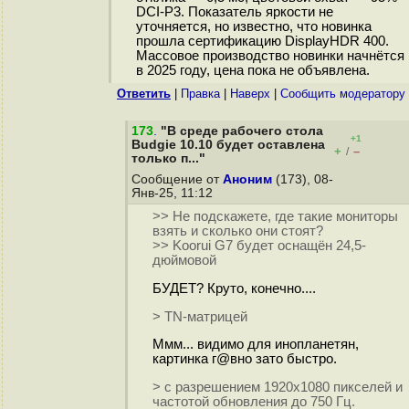
DCI-P3. Показатель яркости не
уточняется, но известно, что новинка
прошла сертификацию DisplayHDR 400.
Массовое производство новинки начнётся
в 2025 году, цена пока не объявлена.
Ответить
|
Правка
|
Наверх
|
Cообщить модератору
173
.
"В среде рабочего стола
+1
Budgie 10.10 будет оставлена
+
–
/
только п..."
Сообщение от
Аноним
(173), 08-
Янв-25, 11:12
>> Не подскажете, где такие мониторы
взять и сколько они стоят?
>> Koorui G7 будет оснащён 24,5-
дюймовой
БУДЕТ? Круто, конечно....
> TN-матрицей
Ммм... видимо для инопланетян,
картинка г@вно зато быстро.
> с разрешением 1920x1080 пикселей и
частотой обновления до 750 Гц.