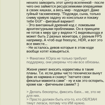
нехило заякорить этот центр вселенной - после
чего оно займется ресурсоемкими операциями
в своих кишках, а весь мир - подождет. Даже
гуйный таскменежер. "Подожди, сына, только
сниму кривую задачу из консольки и покажу
тебе GUI" - фиговый вариант!
- Это винтажный древний код с ломовыми
архитектурными проблемами. Он в принципе
не готов к миру где у видяхи >1 видеовыхода и
может быть 2 разных монитора, с разным FPS
например. А чтоб еще freesync, HDR, и вот это
все вместе...
- Не осталось девов которые в этом коде
вообще хотят ковыряться.
> Фанатики ХОрга не только требуют
поддержку, они уверены что им все обязаны.
Жизня умеет вносить коррективы в такие
планы. Т.е. если девы чисто технически вынут
фак из кармана и скажут "патчите свои
фекальи мамонта сами" - ну и как это оспорить,
кроме как - фигченьем самим? :)
> Делать бекопрты, фиксить баги... не, это не
для них.
> Просто должен быть кто-то, кто ОБЯЗАН
тянут легаси, потому что ИМ нужно.