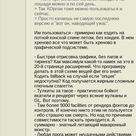
лошади можно и по сей день.
> Так ХОргом тоже можно пользоваться и
сейчас.
> Просто качаешь не самую последнюю
версию и "вот он, наводящий ужас".
Им пользоваться - примерно как ездить на
потной конской спине летом, без кондея. В нем
хреново все что может быть хреново в
графической подсистеме.
- Быстрая отрисовка графики, без лагов и
тиринга? Как максимум какой-то намек на это в
20-й странице расширений. Что програмеру
делать в этой схеме вещей фиг его знает.
Кодить fallback на случай если "опция"
недоступна? Код получается жирным сложным
глючным спагетти.
- Тулкиты за такое - практически бойкот
вкатили и рендерят через всякие вулканы и
GL. Вот поэтому.
- Там более 9000 facilities от рендера фонтов до
контролв. И конечно никто этим не пользуется
- ибо страшно как смерть. Но код по причинам
совместимости таскать приходится. А
суммарно - знатный летающий макаронный
монстр.
- Любая прога может неудачными действиями