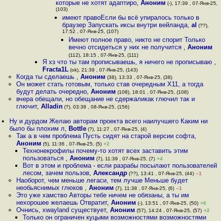
которые не хотят адаптиро
,
Аноним
(-), 17:39 , 07-Янв-25,
(103)
имеют правоЕсли бы всё упиралось только в
браузер Запускать иксы внутри вейланда
,
al
(??),
17:52 , 07-Янв-25, (107)
Имеют полное право, никто не спорит Только
вечно отсидеться у них не получится
,
Аноним
(112), 18:15 , 07-Янв-25, (111)
Я хз что ты там прописываешь, я ничего не прописываю
,
Fracta1L
(ok), 21:39 , 07-Янв-25, (143)
Когда ты сделаешь
,
Аноним
(38), 13:33 , 07-Янв-25, (38)
Он может стать готовым, только став очередным X11, а тогда
будут делать очередно
,
Аноним
(108), 18:01 , 07-Янв-25, (108)
вчера обещали, но обещание не сдержаликак глючил так и
глючит
,
Alladin
(?), 03:38 , 08-Янв-25, (156)
Ну и дурдом Желаю авторам проекта всего наилучшего Каким ни
было бы плохим л
,
Bottle
(?), 11:27 , 07-Янв-25, (4)
Так а в чем проблема Пусть сидят на старой версии софта
,
Аноним
(5), 11:36 , 07-Янв-25, (5)
+2
Технонекрофилы почему-то хотят всех заставить этим
пользоваться
,
Аноним
(7), 11:39 , 07-Янв-25, (7)
+4
Вот в этом и проблема - если разрабы посылают пользователей
лесом, зачем пользов
,
Александр
(??), 13:41 , 07-Янв-25, (44)
–1
Наоборот, чем меньше легаси, тем лучше Меньше будет
необьяснимых глюков
,
Аноним
(7), 11:38 , 07-Янв-25, (6)
–1
Это уже хамство Авторы тебе ничем не обязаны, а ты им
нехорошее желаешь Отвратит
,
Аноним
(-), 13:51 , 07-Янв-25, (50)
+6
Очнись, xwayland существует
,
Аноним
(57), 14:24 , 07-Янв-25, (57)
+2
Только он ограничен куцыми возможностями возможностями