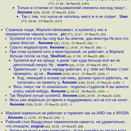
(??), 17:34 , 08-Янв-25, (
180
)
Только в отличии от пользователей опеннета они код пишут
,
Аноним
(116), 18:59 , 07-Янв-25, (120)
Так с тем, что чукча не читатель никто ж и не спорит
,
User
(??), 19:40 , 07-Янв-25, (127)
Странные люди, Wayland облизывают, а systemd у них в
приоритетном чёрном списке
,
pic
(??), 12:47 , 07-Янв-25, (25)
Systemd это если бы xorg был бы инитом, два монстра Не все что
новое блестит
,
Аноним
(32), 13:12 , 07-Янв-25, (32)
+2
Скрыто модератором
,
Аноним
(-), 14:40 , 07-Янв-25, (60)
–1
При этом systemd хоть и монструозный, но работает, а Wayland
больше похож на под
,
Skullnet
(ok), 17:09 , 07-Янв-25, (88)
+2
Systemd всё же проще, и денег там куда больше всё же не
десктопный линукс Ну
,
soarin
(ok), 17:18 , 07-Янв-25, (95)
–2
Удивительно - у кучи народу работает, а у тебя нет Может стоит
проверить, ну не
,
Аноним
(124), 19:12 , 07-Янв-25, (124)
+1
Код, лежащий в основе системы, должен просто работать, не
полагаясь на прямоту р
,
Аноним
(148), 23:20 , 07-Янв-25, (148)
–1
Весь линух так то изначально - поделка студентов А вы можете
юзать какой-нибудь
,
Аноним
(-), 06:12 , 09-Янв-25, (
186
)
–1
Так Wayland лучше systemD
,
Аноним
(136), 20:55 , 07-Янв-25, (133)
Иксы уже морально устарели и поддерживать его не кто не хочет
,
Аноним
(136), 21:03 , 07-Янв-25, (137)
–2
Wayland нормально не работает и тормозит как на AMD так и NVIDIA
,
Аноним
(-), 12:50 , 07-Янв-25, (26)
–1
Рабочий стол Виндусячья терминология какая-то, не удивительно,
что отказали
,
xsignal
(ok), 13:03 , 07-Янв-25, (29)
Ничего не было в нем юниксового - была помойка из легаси кода,