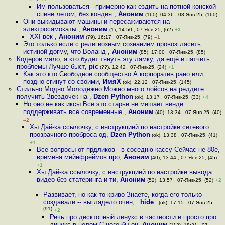
Им пользоваться - примерно как ездить на потной конской
спине летом, без кондея
,
Аноним
(160), 04:36 , 08-Янв-25, (160)
Они выкидывают машины и пересаживаются на
электросамокаты
,
Аноним
(1), 14:50 , 07-Янв-25, (62)
+3
XXI век
,
Аноним
(79), 16:17 , 07-Янв-25, (79)
–1
Это только если с религиозным сознанием провозгласить
истиной догму, что Воланд
,
Аноним
(85), 17:00 , 07-Янв-25, (85)
Кодеров мало, а кто будет тянуть эту лямку, да ещё и патчить
проблемы Лучше быст
,
pic
(??), 12:42 , 07-Янв-25, (24)
+1
Как это кто Свободное сообщество А корпоратив рано или
поздно сгинут со своими
,
ИмяХ
(ok), 22:12 , 07-Янв-25, (145)
Стильно Модно Молодёжно Можно много лойсов на реддите
получить Звездочек на
,
Dzen Python
(ok), 13:17 , 07-Янв-25, (33)
+4
Но оно не как иксы Все это старье не мешает винде
поддерживать все современные
,
Аноним
(40), 13:34 , 07-Янв-25, (40)
–2
Хы Дай-ка ссылочку, с инструкцией по настройке сетевого
прозрачного проброса од
,
Dzen Python
(ok), 13:38 , 07-Янв-25, (41)
+1
Все вопросы от прдликов - в соседню кассу Сейчас не 80е,
времена мейнфреймов про
,
Аноним
(40), 13:44 , 07-Янв-25, (45)
+1
Хы Дай-ка ссылочку, с инструкцией по настройке вывода
видео без статеринга и ти
,
Аноним
(52), 13:57 , 07-Янв-25, (52)
+2
Развивает, но как-то криво Знаете, когда его только
создавали -- выглядело очен
,
_hide_
(ok), 17:15 , 07-Янв-25,
(91)
+2
Речь про десктопный линукс в частности и просто про
линукс в целом С чего бы он
,
Аноним