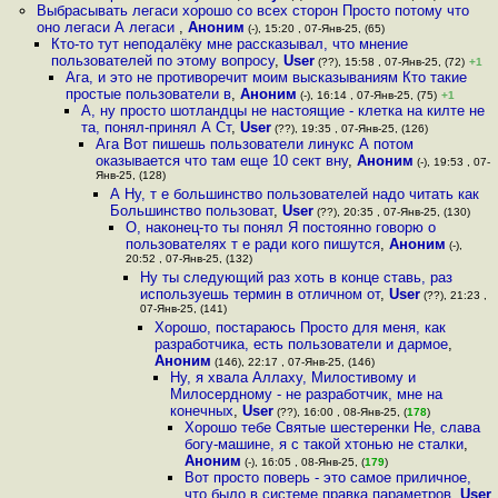
Выбрасывать легаси хорошо со всех сторон Просто потому что
оно легаси А легаси
,
Аноним
(-), 15:20 , 07-Янв-25, (65)
Кто-то тут неподалёку мне рассказывал, что мнение
пользователей по этому вопросу
,
User
(??), 15:58 , 07-Янв-25, (72)
+1
Ага, и это не противоречит моим высказываниям Кто такие
простые пользователи в
,
Аноним
(-), 16:14 , 07-Янв-25, (75)
+1
А, ну просто шотландцы не настоящие - клетка на килте не
та, понял-принял А Ст
,
User
(??), 19:35 , 07-Янв-25, (126)
Ага Вот пишешь пользователи линукс А потом
оказывается что там еще 10 сект вну
,
Аноним
(-), 19:53 , 07-
Янв-25, (128)
А Ну, т е большинство пользователей надо читать как
Большинство пользоват
,
User
(??), 20:35 , 07-Янв-25, (130)
О, наконец-то ты понял Я постоянно говорю о
пользователях т е ради кого пишутся
,
Аноним
(-),
20:52 , 07-Янв-25, (132)
Ну ты следующий раз хоть в конце ставь, раз
используешь термин в отличном от
,
User
(??), 21:23 ,
07-Янв-25, (141)
Хорошо, постараюсь Просто для меня, как
разработчика, есть пользователи и дармое
,
Аноним
(146), 22:17 , 07-Янв-25, (146)
Ну, я хвала Аллаху, Милостивому и
Милосердному - не разработчик, мне на
конечных
,
User
(??), 16:00 , 08-Янв-25, (
178
)
Хорошо тебе Святые шестеренки Не, слава
богу-машине, я с такой хтонью не сталки
,
Аноним
(-), 16:05 , 08-Янв-25, (
179
)
Вот просто поверь - это самое приличное,
что было в системе правка параметров
,
User