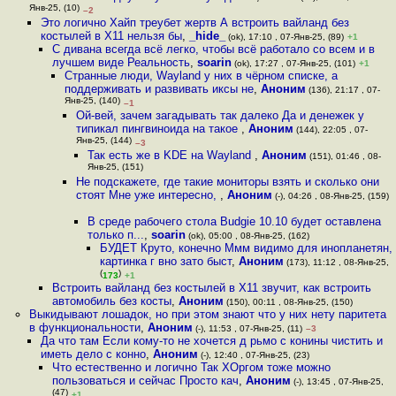
Янв-25, (10)
–2
Это логично Хайп треубет жертв А встроить вайланд без
костылей в X11 нельзя бы
,
_hide_
(ok), 17:10 , 07-Янв-25, (89)
+1
С дивана всегда всё легко, чтобы всё работало со всем и в
лучшем виде Реальность
,
soarin
(ok), 17:27 , 07-Янв-25, (101)
+1
Странные люди, Wayland у них в чёрном списке, а
поддерживать и развивать иксы не
,
Аноним
(136), 21:17 , 07-
Янв-25, (140)
–1
Ой-вей, зачем загадывать так далеко Да и денежек у
типикал пингвиноида на такое
,
Аноним
(144), 22:05 , 07-
Янв-25, (144)
–3
Так есть же в KDE на Wayland
,
Аноним
(151), 01:46 , 08-
Янв-25, (151)
Не подскажете, где такие мониторы взять и сколько они
стоят Мне уже интересно,
,
Аноним
(-), 04:26 , 08-Янв-25, (159)
В среде рабочего стола Budgie 10.10 будет оставлена
только п...
,
soarin
(ok), 05:00 , 08-Янв-25, (162)
БУДЕТ Круто, конечно Ммм видимо для инопланетян,
картинка г вно зато быст
,
Аноним
(173), 11:12 , 08-Янв-25,
(
)
173
+1
Встроить вайланд без костылей в X11 звучит, как встроить
автомобиль без косты
,
Аноним
(150), 00:11 , 08-Янв-25, (150)
Выкидывают лошадок, но при этом знают что у них нету паритета
в функциональности
,
Аноним
(-), 11:53 , 07-Янв-25, (11)
–3
Да что там Если кому-то не хочется д рьмо с конины чистить и
иметь дело с конно
,
Аноним
(-), 12:40 , 07-Янв-25, (23)
Что естественно и логично Так ХОргом тоже можно
пользоваться и сейчас Просто кач
,
Аноним
(-), 13:45 , 07-Янв-25,
(47)
+1