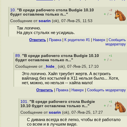
10.
"В среде рабочего стола Budgie 10.10
–2
+
–
будет оставлена только п..."
/
Сообщение от
soarin
(ok), 07-Янв-25, 11:53
Так логично.
На двух стульях не усидишь.
Ответить
|
Правка
|
К родителю #1
|
Наверх
|
Cообщить
модератору
89.
"В среде рабочего стола Budgie 10.10
+1
+
–
будет оставлена только п..."
/
Сообщение от
_hide_
(ok), 07-Янв-25, 17:10
Это логично. Хайп треубет жертв. А встроить
вайланд без костылей в X11 нельзя было... Хотя,
нет, можно, но нельзя -- хайпа мало!
Ответить
|
Правка
|
Наверх
|
Cообщить модератору
101.
"В среде рабочего стола Budgie
+1
+
–
10.10 будет оставлена только п..."
/
Сообщение от
soarin
(ok), 07-Янв-25, 17:27
С дивана всегда всё легко, чтобы всё работало
со всем и в лучшем виде.