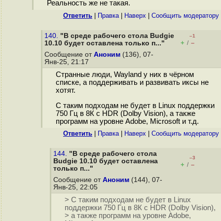
Реальность же не такая.
Ответить
|
Правка
|
Наверх
|
Cообщить модератору
140.
"В среде рабочего стола Budgie
–1
+
–
10.10 будет оставлена только п..."
/
Сообщение от
Аноним
(136), 07-
Янв-25, 21:17
Странные люди, Wayland у них в чёрном
списке, а поддерживать и развивать иксы не
хотят.
С таким подходам не будет в Linux поддержки
750 Гц в 8К с HDR (Dolby Vision), а также
программ на уровне Adobe, Microsoft и т.д.
Ответить
|
Правка
|
Наверх
|
Cообщить модератору
144.
"В среде рабочего стола
–3
Budgie 10.10 будет оставлена
+
–
/
только п..."
Сообщение от
Аноним
(144), 07-
Янв-25, 22:05
> С таким подходам не будет в Linux
поддержки 750 Гц в 8К с HDR (Dolby Vision),
> а также программ на уровне Adobe,