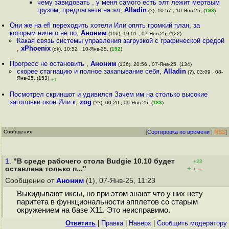
чему завидовать , у меня самого есть элт лежит мертвым
грузом, предлагаете на эл
,
Alladin
(?), 10:57 , 10-Янв-25, (
193
)
Они же на efl переходить хотели Или опять громкий план, за
которым ничего не по
,
Аноним
(116), 19:01 , 07-Янв-25, (122)
Какая связь системы управления загрузкой с графической средой
,
xPhoenix
(ok), 10:52 , 10-Янв-25, (
192
)
Прогресс не остановить
,
Аноним
(136), 20:56 , 07-Янв-25, (134)
скорее стагнацию и полное закапывание себя
,
Alladin
(?), 03:09 , 08-
Янв-25, (153)
+1
Посмотрел скриншот и удивился Зачем им на столько высокие
заголовки окон Или к
,
zog
(??), 00:20 , 09-Янв-25, (
183
)
Сообщения
[
Сортировка по времени
|
RSS
]
1.
"В среде рабочего стола Budgie 10.10 будет
+28
+
–
оставлена только п..."
/
Сообщение от
Аноним
(1), 07-Янв-25, 11:23
Выкидывают иксы, но при этом знают что у них нету
паритета в функциональности апплетов со старым
окружением на базе X11. Это неисправимо.
Ответить
|
Правка
|
Наверх
|
Cообщить модератору