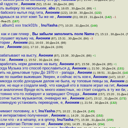
ой гадости
,
Аноним
(52), 15:44 , 30-Дек-24, (88)
ать выборку по нескольким
,
abu
(?), 16:05 , 30-Дек-24, (99)
+1
 бабского нытья под гита
,
Аноним
(122), 19:39 , 30-Дек-24, (
122
)
садишься за этот комп Ты же не
,
Аноним
(21), 08:23 , 31-Дек-24, (
142
)
–1
-Янв-25, (
187
)
1 album1 xxx track01fs
,
InuYasha
(??), 10:20 , 31-Дек-24, (
144
)
 как и сам плеер
,
Вы забыли заполнить поле Name
(?), 15:13 , 30-Дек-24, (
 слушают музыку на
,
Аноним
(87), 15:31 , 30-Дек-24, (84)
–3
итории
,
Аноним
(21), 16:03 , 30-Дек-24, (98)
дки
,
Аноним
(111), 17:10 , 30-Дек-24, (109)
рабатывают на высту
,
Аноним
(87), 15:36 , 30-Дек-24, (86)
+1
нтах
,
Аноним
(-), 15:52 , 30-Дек-24, (94)
заработать норм денежек на выпу
,
Аноним
(87), 15:58 , 30-Дек-24, (95)
+1
огда Музыка это способ прославиться д
,
Аноним
(-), 21:50 , 30-Дек-24, (
131
)
дить на деньговые туры До 1970 гг - рапада
,
Аноним
(-), 08:51 , 31-Дек-24, (
14
ие по ошибке выживших Уверен, и сейчас есть кое-к
,
Аноним
(147), 10:37 , 
икогда особо доходным делом не была, ну топовые певцы за
,
Аноним
(1
ли, но еще и создали миф, что каждый кто в повале играл на гит
,
Анон
и аналогично Вроде есть много известных, но стоит сходить в ту же би
,
стоянно что-то лобируют и запрещают Откуда
,
Аноним
(157), 15:20 , 31-Дек-2
сотни тысяч музыкантов, очевидно же
,
Аноним
(147), 23:12 , 31-Дек-24, (
172
)
комендую установить переводчик, е
,
Аноним
(-), 21:54 , 30-Дек-24, (
132
)
нимают половину, а т
,
InuYasha
(??), 10:22 , 31-Дек-24, (
145
)
ия интерактивно полученная
,
Аноним
(-), 14:29 , 31-Дек-24, (
152
)
сли что - и в winamp, и в qmmp
,
InuYasha
(??), 15:39 , 31-Дек-24, (
159
)
ним работаю Потом оно не
,
Аноним
(156), 14:35 , 31-Дек-24, (
154
)