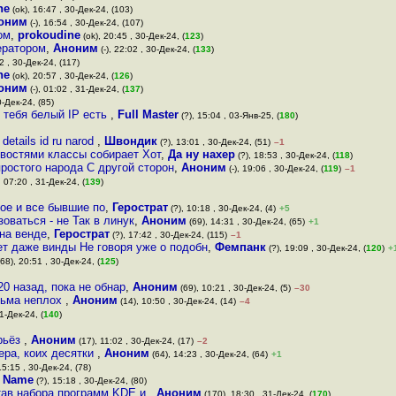
ne
(ok), 16:47 , 30-Дек-24, (103)
оним
(-), 16:54 , 30-Дек-24, (107)
ом
,
prokoudine
(ok), 20:45 , 30-Дек-24, (
123
)
ератором
,
Аноним
(-), 22:02 , 30-Дек-24, (
133
)
2 , 30-Дек-24, (117)
ne
(ok), 20:57 , 30-Дек-24, (
126
)
оним
(-), 01:02 , 31-Дек-24, (
137
)
0-Дек-24, (85)
 тебя белый IP есть
,
Full Master
(?), 15:04 , 03-Янв-25, (
180
)
details id ru narod
,
Швондик
(?), 13:01 , 30-Дек-24, (51)
–1
востями классы собирает Хот
,
Да ну нахер
(?), 18:53 , 30-Дек-24, (
118
)
ростого народа С другой сторон
,
Аноним
(-), 19:06 , 30-Дек-24, (
119
)
–1
 07:20 , 31-Дек-24, (
139
)
ное и все бывшие по
,
Герострат
(?), 10:18 , 30-Дек-24, (4)
+5
оваться - не Так в линук
,
Аноним
(69), 14:31 , 30-Дек-24, (65)
+1
 на венде
,
Герострат
(?), 17:42 , 30-Дек-24, (115)
–1
нет даже винды Не говоря уже о подобн
,
Фемпанк
(?), 19:09 , 30-Дек-24, (
120
)
+
68), 20:51 , 30-Дек-24, (
125
)
0 назад, пока не обнар
,
Аноним
(69), 10:21 , 30-Дек-24, (5)
–30
сьма неплох
,
Аноним
(14), 10:50 , 30-Дек-24, (14)
–4
1-Дек-24, (
140
)
рьёз
,
Аноним
(17), 11:02 , 30-Дек-24, (17)
–2
ера, коих десятки
,
Аноним
(64), 14:23 , 30-Дек-24, (64)
+1
15:15 , 30-Дек-24, (78)
е Name
(?), 15:18 , 30-Дек-24, (80)
став набора программ KDE и
,
Аноним
(170), 18:30 , 31-Дек-24, (
170
)