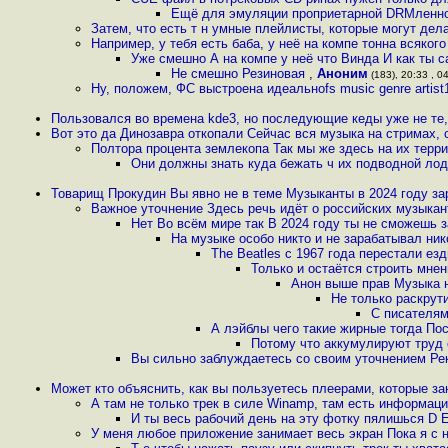
Ещё для эмуляции проприетарной DRMленн
Затем, что есть т н умные плейлисты, которые могут дел
Например, у тебя есть баба, у неё на компе тонна всякого
Уже смешно А на компе у неё что Винда И как ты 
Не смешно Резиновая
,
Аноним
(183), 20:33 , 04
Ну, положем, ФС выстроена идеальноfs music genre artist
Пользовался во времена kde3, но последующие кеды уже не те,
Вот это да Динозавра откопали Сейчас вся музыка на стримах,
Полтора процента землекопа Так мы же здесь на их терр
Они должны знать куда бежать ч их подводной ло
Товарищ Прокудин Вы явно не в теме Музыканты в 2024 году за
Важное уточнение Здесь речь идёт о российских музыка
Нет Во всём мире так В 2024 году ты не сможешь 
На музыке особо никто и не зарабатывал ник
The Beatles c 1967 года перестали ез
Только и остаётся строить мнен
Анон выше прав Музыка н
Не только раскрути
С писателям
А лэйблы чего такие жирные тогда По
Потому что аккумулируют труд 
Вы сильно заблуждаетесь со своим уточнением Ре
Может кто объяснить, как вы пользуетесь плеерами, которые за
А там не только трек в силе Winamp, там есть информац
И ты весь рабочий день на эту фотку пялишься D Е
У меня любое приложение занимает весь экран Пока я с 