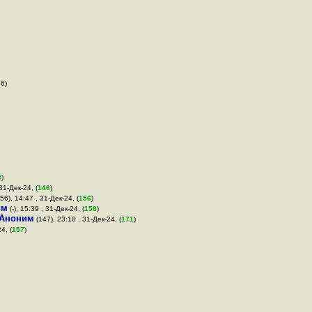
76)
3
)
31-Дек-24, (
146
)
56), 14:47 , 31-Дек-24, (
156
)
им
(-), 15:39 , 31-Дек-24, (
158
)
Аноним
(147), 23:10 , 31-Дек-24, (
171
)
4, (
157
)