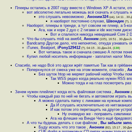
Плееры остались в 2007 году вместе с Windows XP А кстати, о
вот абсолютно легально можешь всё скачать и слушать но
это слушать невозможно
,
Аноним324
(ok), 14:11 , 30-
я наоборот постоянно слухаю
,
Швондик
(?), 
Наоборот, плееры в тренде, а тут совсем не плеер, а 5-к
Ага, как и коре 2 дуо с 2 гигами и ide жестким дис
Вот и спалился никогда невидевший Core 2 D
Что бы слушать midi на awe64
,
Аноним
(105), 16:51 , 30-Дек-2
Bandcamp Другое дело, что непонятно, откуда узнавать 
iTunes, Beatport
,
iPony129412
(?), 04:15 , 31-Дек-24, (
138
)
Вот читаешь такое и сначала смешно А потом пони
Купил любой носитель информации - заплатил налог Мих
Спасибо, не надо Всё это адски жрёт памятью Так как в грёбан
Поперхнулся от смеха уже на этом моменте, спасибо
,
А
Без шуток htop не меряет рабочий набор Чтобы пом
Так WSS редко когда реально нужен RSS впо
Можно тогда и на глаз посмотреть раз
Зачем нужен плейлист когда есть файловая система
,
Аноним
(
Чтобы каждый раз по ней не бегать и автоматом играть 
А можно сделать папку с линками на нужные комп
Да И слушать исключительно из ниггаканшол
И как потом это перетащить на другое устр
Ну очевидно же - поправить симлинки
Ага на флешке на Винде Чего ещё бредово
А что ты будешь делать с cue файлом
,
Вы забыли запо
Буду искать что это такое
,
Аноним
(82), 15:17 , 30-Дек
CUE файл в потрековых CD рипах нужен только для