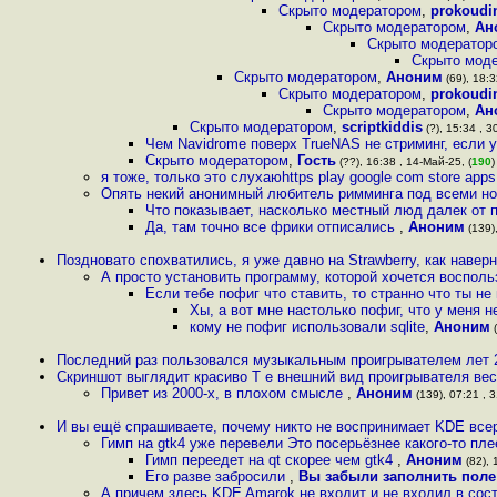
Скрыто модератором
,
prokoudi
Скрыто модератором
,
Ан
Скрыто модератор
Скрыто мод
Скрыто модератором
,
Аноним
(69), 18:3
Скрыто модератором
,
prokoudi
Скрыто модератором
,
Ан
Скрыто модератором
,
scriptkiddis
(?), 15:34 , 3
Чем Navidrome поверх TrueNAS не стриминг, если у
Скрыто модератором
,
Гость
(??), 16:38 , 14-Май-25, (
190
)
я тоже, только это слухаюhttps play google com store apps 
Опять некий анонимный любитель римминга под всеми но
Что показывает, насколько местный люд далек от п
Да, там точно все фрики отписались
,
Аноним
(139),
Поздновато спохватились, я уже давно на Strawberry, как навер
А просто установить программу, которой хочется воспольз
Если тебе пофиг что ставить, то странно что ты не
Хы, а вот мне настолько пофиг, что у меня 
кому не пофиг использовали sqlite
,
Аноним
(
Последний раз пользовался музыкальным проигрывателем лет 2
Скриншот выглядит красиво Т е внешний вид проигрывателя ве
Привет из 2000-х, в плохом смысле
,
Аноним
(139), 07:21 , 3
И вы ещё спрашиваете, почему никто не воспринимает KDE все
Гимп на gtk4 уже перевели Это посерьёзнее какого-то пле
Гимп переедет на qt скорее чем gtk4
,
Аноним
(82), 
Его разве забросили
,
Вы забыли заполнить пол
А причем здесь KDE Amarok не входит и не входил в со