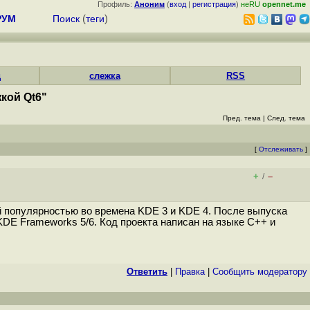
Профиль:
Аноним
(
вход
|
регистрация
)
неRU
opennet.me
РУМ
Поиск
(
теги
)
д
слежка
RSS
кой Qt6"
Пред. тема
|
След. тема
[
Отслеживать
]
+
–
/
й популярностью во времена KDE 3 и KDE 4. После выпуска
KDE Frameworks 5/6. Код проекта написан на языке C++ и
Ответить
|
Правка
|
Cообщить модератору