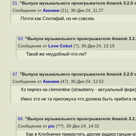
21.
"Выпуск музыкального проигрывателя Amarok 3.2.0 с
Сообщение от
Аноним
(21), 30-Дек-24, 11:27
Почти как Спотифай, но не совсем.
53.
"Выпуск музыкального проигрывателя Amarok 3.2.0
Сообщение от
Love Cobol
(?), 30-Дек-24, 13:19
Такой же неудобный что-ли?
47.
"Выпуск музыкального проигрывателя Amarok 3.2.0 с
Сообщение от
Аноним
(47), 30-Дек-24, 12:52
Хз перлез на clementine (strawberry - актуальный форк)
Имхо это не та приложуха что должна быть прибита г
66.
"Выпуск музыкального проигрывателя Amarok 3.2.0
Сообщение от
pic
(??), 30-Дек-24, 14:32
Как в Клубничке прикрутить другие радиостанции из r