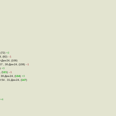
 (72)
+2
4, (92)
–1
0-Дек-24, (106)
:07 , 30-Дек-24, (108)
–1
)
+3
 (
121
)
–1
 30-Дек-24, (
134
)
+3
:54 , 31-Дек-24, (
147
)
+4