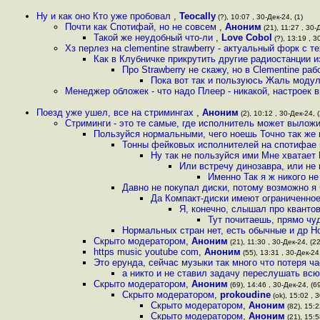
Ну и как оно Кто уже пробовал
,
Teocally
(?), 10:07 , 30-Дек-24, (1)
Почти как Спотифай, но не совсем
,
Аноним
(21), 11:27 , 30-
Такой же неудобный что-ли
,
Love Cobol
(?), 13:19 , 3
Хз перлез на clementine strawberry - актуальный форк с т
Как в Клубничке прикрутить другие радиостанции из 
Про Strawberry не скажу, но в Clementine раб
Пока вот так и пользуюсь Жаль моду
Менеджер обложек - что надо Плеер - никакой, настроек в
Поезд уже ушел, все на стримингах
,
Аноним
(2), 10:12 , 30-Дек-24, (
Стриминги - это те самые, где исполнитель может вылож
Пользуйся нормальными, чего ноешь Точно так же
Тонны фейковых исполнителей на спотифае и
Ну так не пользуйся ими Мне хватает
Или встречу динозавра, или не
Именно Так я ж никого не
Давно не покупал диски, потому возможно я
Да Компакт-диски имеют ограниченно
Я, конечно, слышал про квантов
Тут почитаешь, прямо чуд
Нормальных стран нет, есть обычные и др Н
Скрыто модератором
,
Аноним
(21), 11:30 , 30-Дек-24, (22
https music youtube com
,
Аноним
(55), 13:31 , 30-Дек-24,
Это ерунда, сейчас музыки так много что потеря ч
а никто и не ставил задачу переслушать вс
Скрыто модератором
,
Аноним
(69), 14:46 , 30-Дек-24, (6
Скрыто модератором
,
prokoudine
(ok), 15:02 , 3
Скрыто модератором
,
Аноним
(82), 15:2
Скрыто модератором
,
Аноним
(21), 15:5