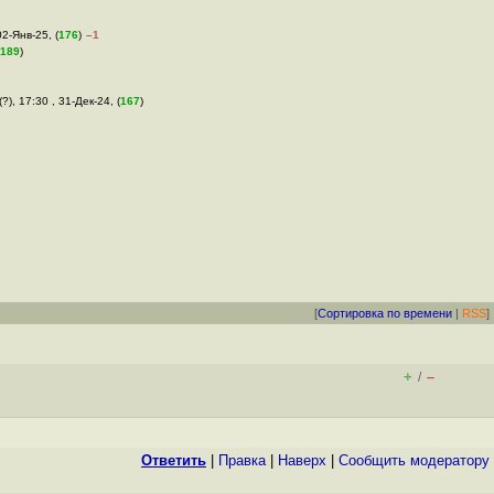
02-Янв-25, (
176
)
–1
189
)
(?), 17:30 , 31-Дек-24, (
167
)
[
Сортировка по времени
|
RSS
]
+
–
/
Ответить
|
Правка
|
Наверх
|
Cообщить модератору