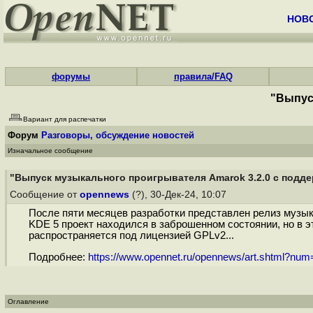
НОВ
форумы
правила/FAQ
"Выпус
Вариант для распечатки
Форум
Разговоры, обсуждение новостей
Изначальное сообщение
"Выпуск музыкального проигрывателя Amarok 3.2.0 с подде
Сообщение от
opennews
(?), 30-Дек-24, 10:07
После пяти месяцев разработки представлен релиз музык
KDE 5 проект находился в заброшенном состоянии, но в э
распространяется под лицензией GPLv2...
Подробнее:
https://www.opennet.ru/opennews/art.shtml?nu
Оглавление