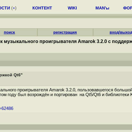
ОСТИ
(
+
)
КОНТЕНТ
WIKI
MAN'ы
ФО
поиск
регистрация
вход/выхо
к музыкального проигрывателя Amarok 3.2.0 с поддерж
ржкой Qt6"
ального проигрывателя Amarok 3.2.0, пользовавшегося большо
том году был возрождён и портирован на Qt5/Qt6 и библиотеки 
m=62486