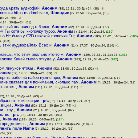
ткуда брать аудиофай
,
Аноним
(38), 12:21 , 30-Дек-24, (38)
–8
винки https modarchive o
,
Швондик
(?), 12:59 , 30-Дек-24, (50)
Дек-24, (60)
–2
14:14 , 30-Дек-24, (61)
олесный велосипед с блекд
,
Аноним
(82), 15:13 , 30-Дек-24, (77)
ком Ты хотя бы кнопочку турбо
,
Аноним
(-), 21:44 , 30-Дек-24, (
130
)
uo Не было у C2D никакой кнопочки Tur
,
Аноним
(183), 17:42 , 04-Янв-25, (
183
)
4, (105)
об этих аудиофайлах Всех и
,
Аноним
(114), 17:37 , 30-Дек-24, (114)
+1
маешь, что этим реально кто-то ж
,
Аноним
(139), 07:23 , 31-Дек-24, (
141
)
алкова Качай смело откуда у
,
Аноним
(183), 17:39 , 04-Янв-25, (
182
)
ном линуксе чтобы
,
Аноним
(52), 13:08 , 30-Дек-24, (52)
+1
ноним
(59), 14:00 , 30-Дек-24, (59)
+3
ерять рабочий набор нужно прог
,
Аноним
(52), 14:58 , 30-Дек-24, (71)
лне хватает для понимания, сколько пам
,
Аноним
(-), 15:22 , 30-Дек-24, (81)
 хватает
,
Аноним
(111), 17:12 , 30-Дек-24, (111)
+1
82), 14:18 , 30-Дек-24, (63)
–1
выбранные композиции
,
pic
(??), 14:41 , 30-Дек-24, (67)
озиции
,
Аноним
(82), 15:11 , 30-Дек-24, (74)
+2
и - тру
,
Аноним
(21), 16:01 , 30-Дек-24, (97)
ойство
,
pic
(??), 16:14 , 30-Дек-24, (101)
,
Аноним
(183), 18:20 , 04-Янв-25, (
184
)
го предложишь
,
Аноним
(111), 17:11 , 30-Дек-24, (110)
–1
лнить поле Name
(?), 15:12 , 30-Дек-24, (75)
-24, (79)
 записи рипа на болванку Это дл
,
Аноним
(87), 15:40 , 30-Дек-24, (87)