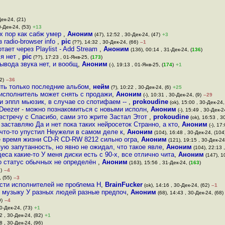
Дек-24, (21)
0-Дек-24, (53)
+13
ех пор как сабж умер
,
Аноним
(47), 12:52 , 30-Дек-24, (47)
+3
radio-browser info
,
pic
(??), 14:32 , 30-Дек-24, (66)
–1
отает через Playlist - Add Stream
,
Аноним
(136), 00:14 , 31-Дек-24, (
136
)
ля нет
,
pic
(??), 17:23 , 01-Янв-25, (
173
)
ывода звука нет, и вообщ
,
Аноним
(-), 19:13 , 01-Янв-25, (
174
)
+1
2)
–36
ить только последние альбом
,
нейм
(?), 10:22 , 30-Дек-24, (6)
+25
 исполнитель может снять с продажи
,
Аноним
(-), 10:31 , 30-Дек-24, (9)
–29
 эппл мьюзик, в случае со спотифаем --
,
prokoudine
(ok), 15:00 , 30-Дек-24,
 Deezer - можно познакомиться с новыми исполн
,
Аноним
(-), 15:49 , 30-Дек-2
 встречу с Спасибо, сами это жрите Застал Этот
,
prokoudine
(ok), 16:53 , 3
 заставляю Да и нет пока таких нейросеток Странно, а кто
,
Аноним
(-), 17
 что-то упустил Неужели в самом деле к
,
Аноним
(104), 16:48 , 30-Дек-24, (104
е время жизни CD-R CD-RW 8212 сильно огра
,
Аноним
(121), 19:15 , 30-Дек-24,
ую запутанность, но явно не ожидал, что такое явле
,
Аноним
(104), 22:13 ,
еса какие-то У меня диски есть с 90-х, все отлично чита
,
Аноним
(147), 10
о статус обычных не определён
,
Аноним
(163), 15:56 , 31-Дек-24, (
163
)
)
–4
 (55)
–3
асти исполнителей не проблема Н
,
BrainFucker
(ok), 14:16 , 30-Дек-24, (62)
–1
ю музыку У разных людей разные предпоч
,
Аноним
(68), 14:43 , 30-Дек-24, (68)
9)
–4
0-Дек-24, (73)
+1
2 , 30-Дек-24, (82)
+1
8 , 30-Дек-24, (96)