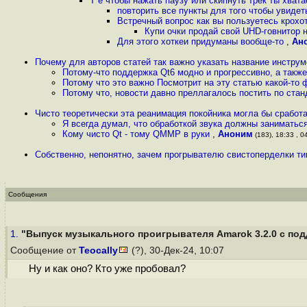
Т е чтобы нажать паузу или скипнуть трек ты хват
повторить все пункты для того чтобы увидет
Встречный вопрос как вы пользуетесь крох
Купи очки продай свой UHD-говнитор 
Для этого хоткеи придуманы вообще-то
,
Ан
Почему для авторов статей так важно указать название инстру
Потому-что поддержка Qt6 модно и прогрессивно, а так
Потому что это важно Посмотрит на эту статью какой-то
Потому что, новости давно преллагалось постить по стан
Чисто теоретически эта реанимация покойника могла бы сработа
Я всегда думал, что обработкой звука должны заниматьс
Кому чисто Qt - тому QMMP в руки
,
Аноним
(183), 18:33 , 0
Собственно, непонятно, зачем прогрывателю свистоперделки ти
Сообщения
1.
"Выпуск музыкального проигрывателя Amarok 3.2.0 с подд
Сообщение от
Teocally
(?), 30-Дек-24, 10:07
Ну и как оно? Кто уже пробовал?