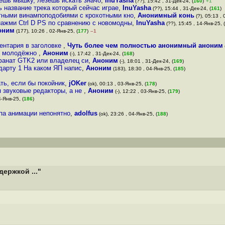
аешь мышку, лезешь искать значо
,
InuYasha
(??), 15:42 , 31-Дек-24, (
160
)
+1
ь название трека который сейчас играе
,
InuYasha
(??), 15:44 , 31-Дек-24, (
161
)
отными винампоподобиями с крохотными кно
,
Анонимный конь
(?), 05:13 , 
нажми Ctrl D PS по сравнению с новомодны
,
InuYasha
(??), 15:45 , 14-Янв-25, (
оним
(177), 10:26 , 02-Янв-25, (
177
)
–1
ментария в заголовке
,
Чуть более чем полностью анонимный аноним
же молодёжно
,
Аноним
(-), 17:42 , 31-Дек-24, (
168
)
 фанат GTK2 или владелец си
,
Аноним
(-), 18:01 , 31-Дек-24, (
169
)
дарту 1 На каком ЯП напис
,
Аноним
(183), 18:30 , 04-Янв-25, (
185
)
ть, если бы покойник
,
jOKer
(ok), 00:13 , 03-Янв-25, (
178
)
я звуковые редакторы, а не
,
Аноним
(-), 12:22 , 03-Янв-25, (
179
)
4-Янв-25, (
186
)
па анимации непонятно
,
adolfus
(ok), 23:26 , 04-Янв-25, (
188
)
ержкой ..."