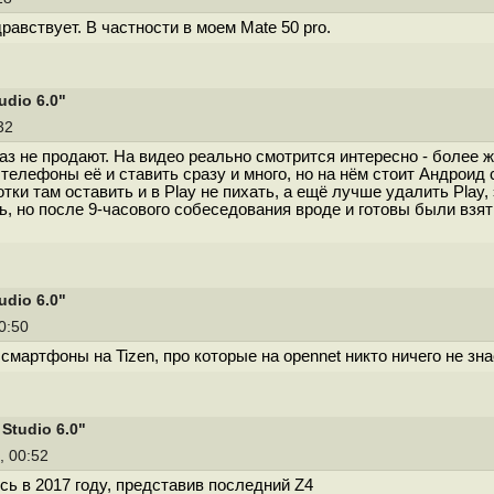
равствует. В частности в моем Mate 50 pro.
dio 6.0"
:32
аз не продают. На видео реально смотрится интересно - более ж
телефоны её и ставить сразу и много, но на нём стоит Андроид 
тки там оставить и в Play не пихать, а ещё лучше удалить Play
ь, но после 9-часового собеседования вроде и готовы были взят
dio 6.0"
00:50
смартфоны на Tizen, про которые на opennet никто ничего не знае
Studio 6.0"
, 00:52
ь в 2017 году, представив последний Z4