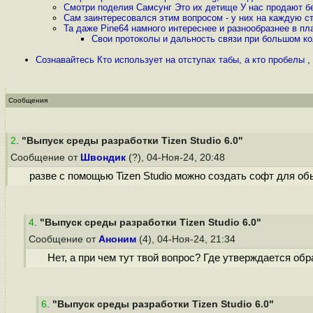
Смотри поделия Самсунг Это их детище У нас продают бе
Сам заинтересовался этим вопросом - у них на каждую ст
Та даже Pine64 намного интереснее и разнообразнее в п
Свои протоколы и дальность связи при большом ко
Сознавайтесь Кто использует на отступах табы, а кто пробелы
,
Сообщения
2
.
"Выпуск среды разработки Tizen Studio 6.0"
Сообщение от
Швондик
(?), 04-Ноя-24, 20:48
разве с помощью Tizen Studio можно создать софт для о
4
.
"Выпуск среды разработки Tizen Studio 6.0"
Сообщение от
Аноним
(4), 04-Ноя-24, 21:34
Нет, а при чем тут твой вопрос? Где утверждается обр
6
.
"Выпуск среды разработки Tizen Studio 6.0"