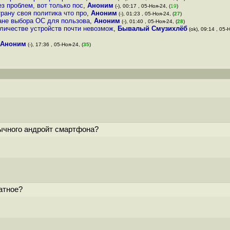
з проблем, вот только пос
,
Аноним
(-), 00:17 , 05-Ноя-24, (
19
)
рану своя политика что про
,
Аноним
(-), 01:23 , 05-Ноя-24, (
27
)
лане выбора ОС для пользова
,
Аноним
(-), 01:40 , 05-Ноя-24, (
28
)
личестве устройств почти невозмож
,
Бывалый Смузихлёб
(ok), 09:14 , 05-Н
Аноним
(-), 17:36 , 05-Ноя-24, (
35
)
бычного андройт смартфона?
атное?