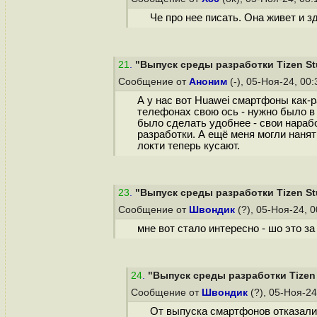
Че про нее писать. Она живет и зд
21
.
"Выпуск среды разработки Tizen Stu
Сообщение от
Аноним
(-), 05-Ноя-24, 00
А у нас вот Huawei смартфоны как-р
телефонах свою ось - нужно было в 
было сделать удобнее - свои нарабо
разработки. А ещё меня могли нанят
локти теперь кусают.
23
.
"Выпуск среды разработки Tizen Stu
Сообщение от
Швондик
(?), 05-Ноя-24, 
мне вот стало интересно - шо это за 
24
.
"Выпуск среды разработки Tizen 
Сообщение от
Швондик
(?), 05-Ноя-24
От выпуска смартфонов отказалис