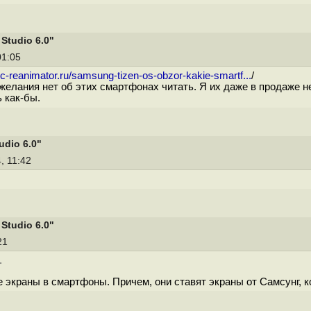
Studio 6.0"
01:05
/pc-reanimator.ru/samsung-tizen-os-obzor-kakie-smartf...
/
желания нет об этих смартфонах читать. Я их даже в продаже не
 как-бы.
dio 6.0"
4, 11:42
Studio 6.0"
:21
.
 экраны в смартфоны. Причем, они ставят экраны от Самсунг, 