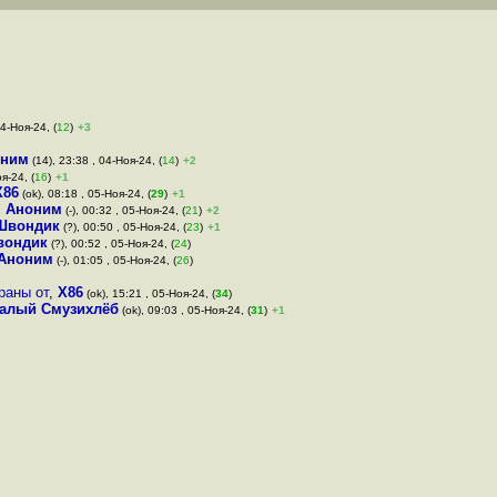
04-Ноя-24, (
12
)
+3
оним
(14), 23:38 , 04-Ноя-24, (
14
)
+2
я-24, (
16
)
+1
X86
(ok), 08:18 , 05-Ноя-24, (
29
)
+1
,
Аноним
(-), 00:32 , 05-Ноя-24, (
21
)
+2
Швондик
(?), 00:50 , 05-Ноя-24, (
23
)
+1
вондик
(?), 00:52 , 05-Ноя-24, (
24
)
Аноним
(-), 01:05 , 05-Ноя-24, (
26
)
раны от
,
X86
(ok), 15:21 , 05-Ноя-24, (
34
)
алый Смузихлёб
(ok), 09:03 , 05-Ноя-24, (
31
)
+1