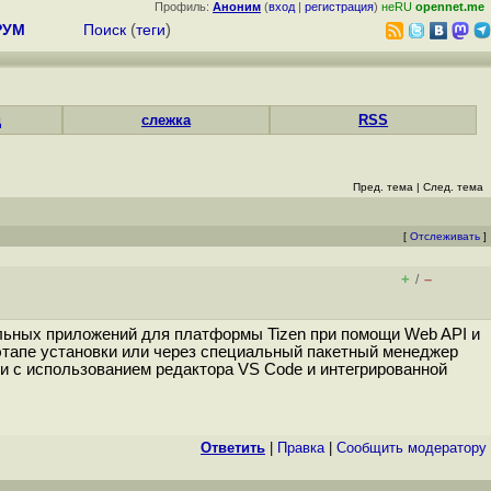
Профиль:
Аноним
(
вход
|
регистрация
)
неRU
opennet.me
РУМ
Поиск
(
теги
)
д
слежка
RSS
Пред. тема
|
След. тема
[
Отслеживать
]
+
–
/
ильных приложений для платформы Tizen при помощи Web API и
 этапе установки или через специальный пакетный менеджер
и с использованием редактора VS Code и интегрированной
Ответить
|
Правка
|
Cообщить модератору