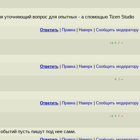
ня уточняющий вопрос для опытных - а спомощью Tizen Studio
Ответить
|
Правка
|
Наверх
|
Cообщить модератору
+
–
/
+3
Ответить
|
Правка
|
Наверх
|
Cообщить модератору
+
–
/
Ответить
|
Правка
|
Наверх
|
Cообщить модератору
+
–
/
+3
событий пусть пишут под нее сами.
Ответить
|
Правка
|
Наверх
|
Cообщить модератору