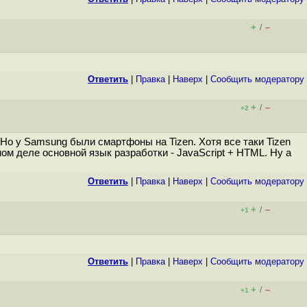
+
–
/
Ответить
|
Правка
|
Наверх
|
Cообщить модератору
+
–
/
+2
Но у Samsung были смартфоны на Tizen. Хотя все таки Tizen
ом деле основной язык разработки - JavaScript + HTML. Ну а
Ответить
|
Правка
|
Наверх
|
Cообщить модератору
+
–
/
+1
Ответить
|
Правка
|
Наверх
|
Cообщить модератору
+
–
/
+1