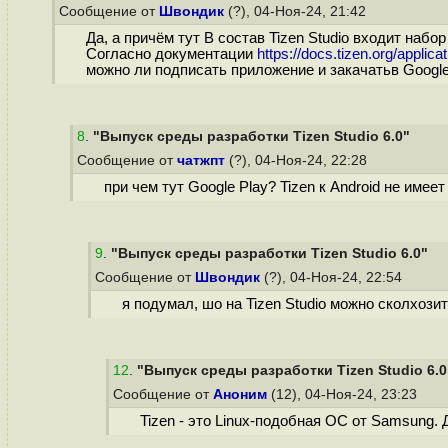
Сообщение от
Швондик
(?), 04-Ноя-24, 21:42
Да, а причём тут В состав Tizen Studio входит набо
Согласно документации
https://docs.tizen.org/applicat
можно ли подписать приложение и закачатьв Google
8
.
"Выпуск среды разработки Tizen Studio 6.0"
Сообщение от
чатжпт
(?), 04-Ноя-24, 22:28
при чем тут Google Play? Tizen к Android не имее
9
.
"Выпуск среды разработки Tizen Studio 6.0"
Сообщение от
Швондик
(?), 04-Ноя-24, 22:54
я подумал, шо на Tizen Studio можно сколхозить
12
.
"Выпуск среды разработки Tizen Studio 6.0
Сообщение от
Аноним
(12), 04-Ноя-24, 23:23
Tizen - это Linux-подобная ОС от Samsung.