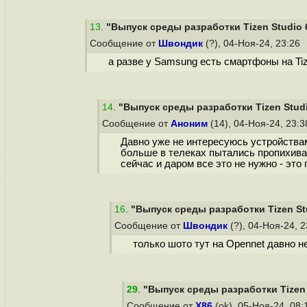
13
.
"Выпуск среды разработки Tizen Studio 
Сообщение от
Швондик
(?), 04-Ноя-24, 23:26
а разве у Samsung есть смартфоны на Tiz
14
.
"Выпуск среды разработки Tizen Studi
Сообщение от
Аноним
(14), 04-Ноя-24, 23:
Давно уже не интересуюсь устройствам
больше в телеках пытались пропихиват
сейчас и даром все это не нужно - это
16
.
"Выпуск среды разработки Tizen Stu
Сообщение от
Швондик
(?), 04-Ноя-24, 
только шото тут на Оpennet давно 
29
.
"Выпуск среды разработки Tizen 
Сообщение от
X86
(ok), 05-Ноя-24, 08