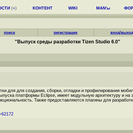
ОСТИ
(
+
)
КОНТЕНТ
WIKI
MAN'ы
ФО
поиск
регистрация
вход/выхо
"Выпуск среды разработки Tizen Studio 6.0"
ботки для для создания, сборки, отладки и профилирования моб
 выпуска платформы Eclipse, имеет модульную архитектуру и на
кциональность. Также предоставляются плагины для разработк
m=62172