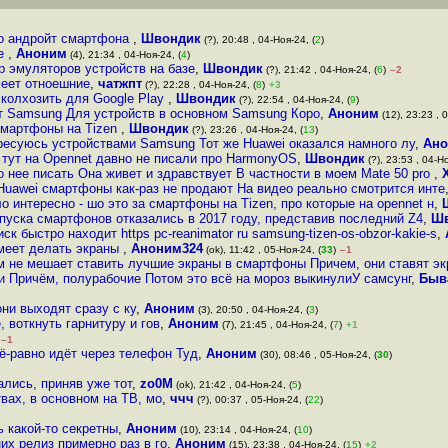
го андройт смартфона
,
Швондик
(?), 20:48 , 04-Ноя-24, (
2
)
ое
,
Аноним
(4), 21:34 , 04-Ноя-24, (
4
)
ор эмуляторов устройств на базе
,
Швондик
(?), 21:42 , 04-Ноя-24, (
6
)
–2
имеет отноешние
,
чатжпт
(?), 22:28 , 04-Ноя-24, (
8
)
+3
сколхозить для Google Play
,
Швондик
(?), 22:54 , 04-Ноя-24, (
9
)
 от Samsung Для устройств в основном Samsung Коро
,
Аноним
(12), 23:23 , 
смартфоны на Tizen
,
Швондик
(?), 23:26 , 04-Ноя-24, (
13
)
ресуюсь устройствами Samsung Тот же Huawei оказался намного лу
,
Ан
 тут на Оpennet давно не писали про HarmonyOS
,
Швондик
(?), 23:53 , 04-Но
о нее писать Она живет и здравствует В частности в моем Mate 50 pro
,
 Huawei смартфоны как-раз не продают На видео реально смотрится инте
о интересно - шо это за смартфоны на Tizen, про которые на opennet н
,
пуска смартфонов отказались в 2017 году, представив последний Z4
,
Ш
ск быстро находит https pc-reanimator ru samsung-tizen-os-obzor-kakie-s
,
меет делать экраны
,
Аноним324
(ok), 11:42 , 05-Ноя-24, (
33
)
–1
м не мешает ставить лучшие экраны в смартфоны Причем, они ставят эк
 Причём, полурабочие Потом это всё на мороз выкинулиУ самсунг
,
Быв
ни выходят сразу с ку
,
Аноним
(3), 20:50 , 04-Ноя-24, (
3
)
 воткнуть гарнитуру и гов
,
Аноним
(7), 21:45 , 04-Ноя-24, (
7
)
+1
–1
ё-равно идёт через телефон Туд
,
Аноним
(30), 08:46 , 05-Ноя-24, (
30
)
лись, приняв уже тот
,
zo0M
(ok), 21:42 , 04-Ноя-24, (
5
)
вах, в основном на ТВ, мо
,
ччч
(?), 00:37 , 05-Ноя-24, (
22
)
ь какой-то секретны
,
Аноним
(10), 23:14 , 04-Ноя-24, (
10
)
их релиз примерно раз в го
,
Аноним
(15), 23:38 , 04-Ноя-24, (
15
)
+2