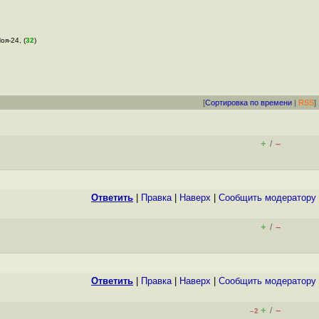
оя-24, (
32
)
[
Сортировка по времени
|
RSS
]
+
–
/
Ответить
|
Правка
|
Наверх
|
Cообщить модератору
+
–
/
Ответить
|
Правка
|
Наверх
|
Cообщить модератору
+
–
/
–2