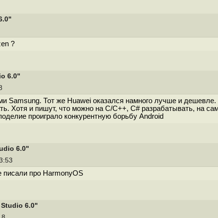
6.0"
en ?
o 6.0"
38
и Samsung. Тот же Huawei оказался намного лучше и дешевле. 
ь. Хотя и пишут, что можно на C/C++, C# разрабатывать, на сам
 поделие проиграло конкурентную борьбу Android
dio 6.0"
23:53
не писали про HarmonyOS
Studio 6.0"
:18