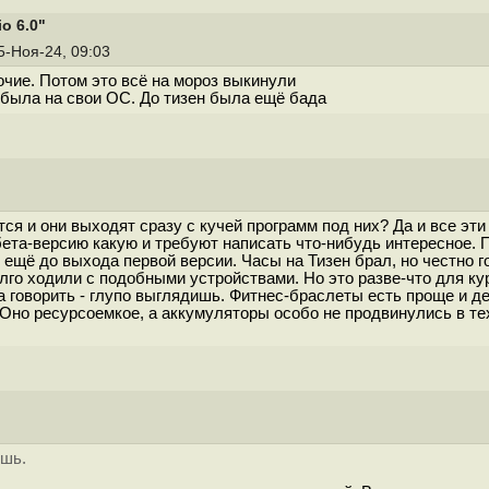
o 6.0"
05-Ноя-24, 09:03
чие. Потом это всё на мороз выкинули
 была на свои ОС. До тизен была ещё бада
я и они выходят сразу с кучей программ под них? Да и все эти 
 бета-версию какую и требуют написать что-нибудь интересное.
 ещё до выхода первой версии. Часы на Тизен брал, но честно г
лго ходили с подобными устройствами. Но это разве-что для ку
 говорить - глупо выглядишь. Фитнес-браслеты есть проще и де
о? Оно ресурсоемкое, а аккумуляторы особо не продвинулись в т
ишь.