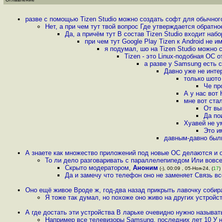
разве с помощью Tizen Studio можно создать софт для обычно
Нет, а при чем тут твой вопрос Где утверждается обратн
Да, а причём тут В состав Tizen Studio входит наб
при чем тут Google Play Tizen к Android не 
я подумал, шо на Tizen Studio можно 
Tizen - это Linux-подобная ОС
а разве у Samsung есть 
Давно уже не инте
только шото
Че пр
А у нас вот
мне вот стал
От вы
Да пои
Хуавей не у
Это и
давным-давно были
А знаете как множество приложений под новые ОС делаются и о
То ли дело разговаривать с параллелепипедом Или вовсе,
Скрыто модератором
,
Аноним
(-), 00:09 , 05-Ноя-24, (
17
)
Да и замечу что телефон оно не заменяет Связь вс
Оно ещё живое Вроде ж, год-два назад прикрыть лавочку собира
Я тоже так думал, но похоже оно живо на других устройст
А где достать эти устройства В ларьке очевидно нужно называт
Например все телевизоры Samsung, последних лет 10 У н