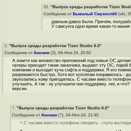
31
.
"Выпуск среды разработки Tizen Studi
Сообщение от
Бывалый Смузихлёб
(ok), 
давным-давно были. Причём, полурабо
У самсунга одно время какая-то мания
3
.
"Выпуск среды разработки Tizen Studio 6.0"
Сообщение от
Аноним
(3), 04-Ноя-24, 20:50
А знаете как множество приложений под новые ОС делаютс
галеры приходят такие заказчики, выдают эту ОС, порой
компании и выходит куча софта и поддержки. Я его помню
разряжаются быстро. Хотя вот коллегам понравилось - до
звукозапись кому пригодилась. С часами вместо телефона
улучшить. А так - ну улучшили они поддержку .net, и чт
версии.
7
.
"Выпуск среды разработки Tizen Studio 6.0"
Сообщение от
Аноним
(7), 04-Ноя-24, 21:45
> С часами вместо телефона говорить - глупо выгляд