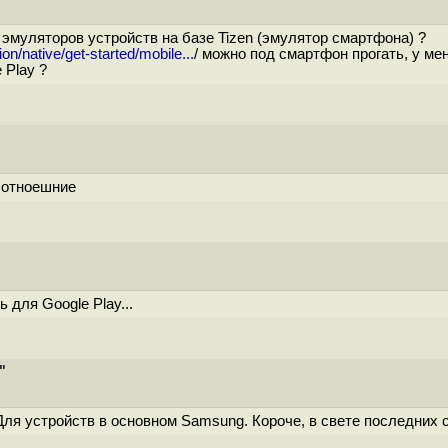
р эмуляторов устройств на базе Tizen (эмулятор смартфона) ?
ion/native/get-started/mobile...
/ можно под смартфон прогать, у ме
 Play ?
т отноешние
 для Google Play...
"
 Для устройств в основном Samsung. Короче, в свете последних 