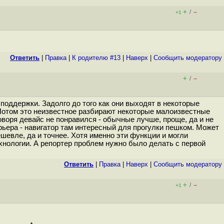
+
–
/
+1
Ответить
|
Правка
|
К родителю #13
|
Наверх
|
Cообщить модератору
+
–
/
поддержки. Задолго до того как они выходят в некоторые
 Потом это неизвестное разбирают некоторые малоизвестные
оворя девайс не понравился - обычные лучше, проще, да и не
рьера - навигатор там интересный для прогулки пешком. Может
шевле, да и точнее. Хотя именно эти функции и могли
ехнологии. А репортер проблем нужно было делать с первой
Ответить
|
Правка
|
Наверх
|
Cообщить модератору
+
–
/
+1