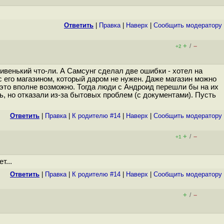
Ответить
|
Правка
|
Наверх
|
Cообщить модератору
+
–
/
+2
ивенький что-ли. А Самсунг сделал две ошибки - хотел на
с его магазином, который даром не нужен. Даже магазин можно
, это вполне возможно. Тогда люди с Андроид перешли бы на их
ь, но отказали из-за бытовых проблем (с документами). Пусть
Ответить
|
Правка
|
К родителю #14
|
Наверх
|
Cообщить модератору
+
–
/
+1
т...
Ответить
|
Правка
|
К родителю #14
|
Наверх
|
Cообщить модератору
+
–
/