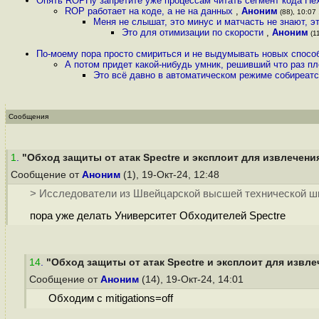
Опять ROPНу запретите уже процессам читать сегмент кода Не
ROP работает на коде, а не на данных
,
Аноним
(88), 10:07 
Меня не слышат, это минус и матчасть не знают, 
Это для отимизации по скорости
,
Аноним
(11
По-моему пора просто смириться и не выдумывать новых спосо
А потом придет какой-нибудь умник, решивший что раз пло
Это всё давно в автоматическом режиме собиреатся
Сообщения
1
.
"Обход защиты от атак Spectre и эксплоит для извлечения
Сообщение от
Аноним
(1), 19-Окт-24, 12:48
> Исследователи из Швейцарской высшей технической 
пора уже делать Университет Обходителей Spectre
14
.
"Обход защиты от атак Spectre и эксплоит для извле
Сообщение от
Аноним
(14), 19-Окт-24, 14:01
Обходим с mitigations=off