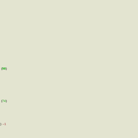
 (
98
)
 (
74
)
4
)
–1