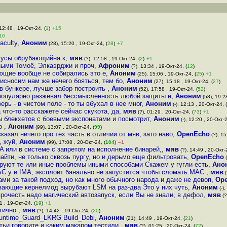
12:48 , 19-Окт-24, (
1
)
+15
10
aculty
,
Аноним
(28), 15:20 , 19-Окт-24, (
28
)
+7
окусы обрубающийна к
,
мяв
(?), 12:58 , 19-Окт-24, (
2
)
+1
ыми Томоё, Элкаэрджи и проч
,
Афроним
(?), 13:34 , 19-Окт-24, (
12
)
ующие вообще не собирались это е
,
Аноним
(25), 15:06 , 19-Окт-24, (
25
)
+1
исносим нам же нечего бояться, тем бо
,
Аноним
(27), 15:18 , 19-Окт-24, (
27
)
 в бункере, лучше забор построить
,
Аноним
(52), 17:58 , 19-Окт-24, (
52
)
 популярно разжевал бессмысленность любой защиты н
,
Аноним
(58), 19:28
рь - в чистом поле - то ты вбухал в нее мног
,
Аноним
(-), 12:13 , 20-Окт-24, (
 что-то расскажете сейчас скукота, да
,
мяв
(?), 01:29 , 20-Окт-24, (
73
)
+1
 блекхетов с боевыми экспонатами и посмотрит
,
Аноним
(-), 12:20 , 20-Окт-2
но
,
Аноним
(99), 13:07 , 20-Окт-24, (
99
)
сказал ничего про тех часть в отличии от мяв, зато наво
,
OpenEcho
(?), 15
, жуй
,
Аноним
(99), 17:08 , 20-Окт-24, (
104
)
–1
A или в системе с запретом на исполнение бинарей,
,
мяв
(?), 14:49 , 20-Окт-2
айти, не только сквозь пургу, но и дерьмо еще фильтровать
,
OpenEcho
(
ируют те или иные проблемы иными способами Скажем у гугли есть
,
Ано
AC у и IMA, эксплоит банально не запустится чтобы сломать MAC
,
мяв
(
ами за такой подход, но как много обычного народа и даже не девоп
,
Op
вающие кернелмод вырубают LSM на раз-два Это у них чуть
,
Аноним
(-),
прочесть надо магический автозапуск, если Вы не знали, в дефол
,
мяв
(?
1 , 19-Окт-24, (
19
)
+1
итично
,
мяв
(?), 14:42 , 19-Окт-24, (
20
)
Runtime_Guard_LKRG Build_Debi
,
Аноним
(21), 14:49 , 19-Окт-24, (
21
)
атьи говорите и каким макаром тестили
,
мяв
(?), 01:25 , 20-Окт-24, (
72
)