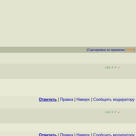
[
Сортировка по времени
|
RSS
]
+
–
/
+15
Ответить
|
Правка
|
Наверх
|
Cообщить модератору
+
–
/
+10
Ответить
|
Правка
|
Наверх
|
Cообщить модератору