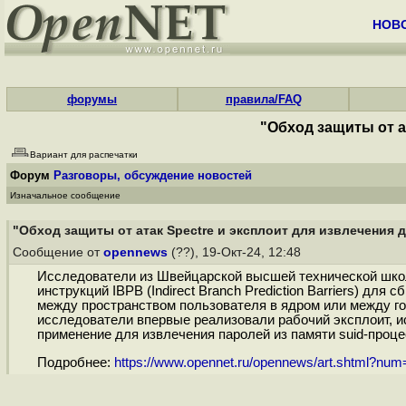
НОВ
форумы
правила/FAQ
"Обход защиты от а
Вариант для распечатки
Форум
Разговоры, обсуждение новостей
Изначальное сообщение
"Обход защиты от атак Spectre и эксплоит для извлечения 
Сообщение от
opennews
(??), 19-Окт-24, 12:48
Исследователи из Швейцарской высшей технической школ
инструкций IBPB (Indirect Branch Prediction Barriers) д
между пространством пользователя в ядром или между гос
исследователи впервые реализовали рабочий эксплоит, и
применение для извлечения паролей из памяти suid-процессов
Подробнее:
https://www.opennet.ru/opennews/art.shtml?nu