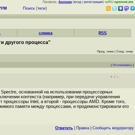
Профиль:
Аноним
(
вход
|
регистрация
)
неRU
opennet.me
РУМ
Поиск
(
теги
)
д
слежка
RSS
ти другого процесса"
Пред. тема
|
След. тема
[
Отслеживать
]
+
–
/
Spectre, основанной на использовании процессорных
реключении контекста (например, при передаче управления
процессоры Intel, а второй - процессоры AMD. Кроме того,
жимого памяти между процессами, и продемонстрировали его
Ответить
|
Правка
|
Cообщить модератору