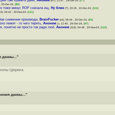
хрен там хранить данн
,
Аноним
(67), 21:47 , 19-Окт-24, (
67
)
, 20-Окт-24, (
88
)
это тоже минус ROP сначала ищ
,
Ну блин
(?), 23:18 , 22-Окт-24, (
112
)
6), 04:42 , 20-Ноя-24, (
121
)
бов снижения производи
,
BrainFucker
(ok), 06:44 , 20-Окт-24, (
83
)
хо лежит - то чего терять
,
Аноним
(-), 12:40 , 20-Окт-24, (
97
)
, понятно не просто так ради люб
,
Аноним
(116), 04:49 , 20-Ноя-24, (
122
)
 данны..."
школы Цюриха
чения данны..."