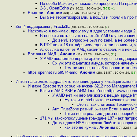
Не особо Максимум несколько процентов На практи
2-3
,
OpenEcho
(?), 16:21 , 20-Окт-24, (
103
)
+1
Вряд ли
,
Аноним
(63), 20:46 , 19-Окт-24, (
63
)
Вы б не теоретизировали, а пошли и прочли б про т
Zen 4 подвержены
,
Fracta1L
(ok), 13:01 , 19-Окт-24, (
3
)
Насколько я понимаю, проблему я ядре устранили года 2 н
В новости есть ссылка на отчёт AMD с упоминани
До zen4, вопрос же был по zen4, а не боле
В PDF-ке от 18 октября исследователи написали, 
А, ссылка на отчёт АМД какая-то старая, и в ней 
Вот вам и АМД
,
Аноним
(11), 13:26 , 19-Окт-24, (
11
)
У AMD последние версии архитектуры не подверже
Ох уж эти фанатики амуде, которое ничему н
Тем не менее, по забагованости желе
https opennet ru 59574-amd
,
Аноним
(28), 13:57 , 19-Окт-24, (
13
)
Интел на столько задрал, что терпение даже у китайцев закончило
И даже Spectre тут особо не нужен 8212 про Management
Как и в AMD PSP и ARM TrustZone https www openne
У AMD нет ничего близкого к вещам вроде In
Ну так и с Intel никто не мешает исп
Это ты так считаешь Техническ
Arm TrustZone разный бывает Если в нем МОЙ
Такие веши реально даже непроеряб
171 мы законопослушные граждане 187 - акт патри
Да тут даже NSA не нужна Любые корпораци
как это не нужна
,
Аноним
(99), 22:54 , 1
Проблема устранена в обновлении микрокода, выпущенном компа