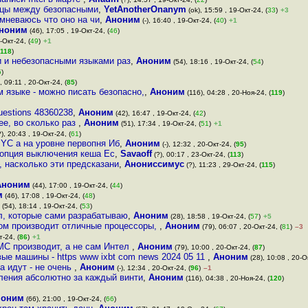
ницы между безопасными
,
YetAnotherOnanym
(ok), 15:59 , 19-Окт-24, (
33
)
+3
омневаюсь что оно на чи
,
Аноним
(-), 16:40 , 19-Окт-24, (
40
)
+1
ноним
(46), 17:05 , 19-Окт-24, (
46
)
-Окт-24, (
49
)
+1
118
)
 и небезопасными языками раз
,
Аноним
(54), 18:16 , 19-Окт-24, (
54
)
5
)
, 09:11 , 20-Окт-24, (
85
)
 языке - можно писать безопасно,
,
Аноним
(116), 04:28 , 20-Ноя-24, (
119
)
uestions 48360238
,
Аноним
(42), 16:47 , 19-Окт-24, (
42
)
ее, во сколько раз
,
Аноним
(51), 17:34 , 19-Окт-24, (
51
)
+1
), 20:43 , 19-Окт-24, (
61
)
YC а на уровне первопня Иб
,
Аноним
(-), 12:32 , 20-Окт-24, (
95
)
 опция выключения кеша Ес
,
Savaoff
(?), 00:17 , 23-Окт-24, (
113
)
 насколько эти предсказани
,
Анониссимус
(?), 11:23 , 29-Окт-24, (
115
)
Аноним
(44), 17:00 , 19-Окт-24, (
44
)
м
(46), 17:08 , 19-Окт-24, (
48
)
(54), 18:14 , 19-Окт-24, (
53
)
л, которые сами разрабатываю
,
Аноним
(28), 18:58 , 19-Окт-24, (
57
)
+5
ом производит отличные процессоры,
,
Аноним
(79), 06:07 , 20-Окт-24, (
81
)
–3
т-24, (
86
)
+1
C производит, а не сам Интел
,
Аноним
(79), 10:00 , 20-Окт-24, (
87
)
вые машины - https www ixbt com news 2024 05 11
,
Аноним
(28), 10:08 , 20-Ок
а идут - не очень
,
Аноним
(-), 12:34 , 20-Окт-24, (
96
)
–1
сления абсолютно за каждый винти
,
Аноним
(116), 04:38 , 20-Ноя-24, (
120
)
ноним
(66), 21:00 , 19-Окт-24, (
66
)