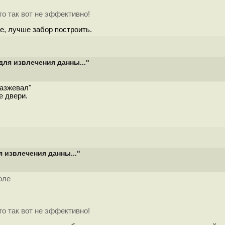
то так вот не эффективно!
ре, лучше забор построить.
для извлечения данны..."
разжевал"
 двери.
я извлечения данны..."
оле
то так вот не эффективно!