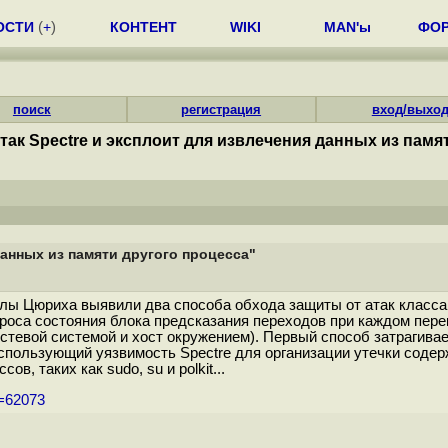
ОСТИ
(
+
)
КОНТЕНТ
WIKI
MAN'ы
ФО
поиск
регистрация
вход/выхо
так Spectre и эксплоит для извлечения данных из памя
данных из памяти другого процесса"
ы Цюриха выявили два способа обхода защиты от атак класса 
ля сброса состояния блока предсказания переходов при каждом пе
тевой системой и хост окружением). Первый способ затрагивает 
спользующий уязвимость Spectre для организации утечки содер
, таких как sudo, su и polkit...
m=62073