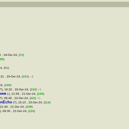
 , 19-Окт-24, (
58
)
90
)
4, (
91
)
:31 , 20-Окт-24, (
101
)
–1
4, (
100
)
?), 16:20 , 20-Окт-24, (
102
)
+1
ним
(-), 21:56 , 21-Окт-24, (
109
)
?), 09:46 , 22-Окт-24, (
111
)
+1
enEcho
(?), 16:15 , 23-Окт-24, (
114
)
 21:46 , 21-Окт-24, (
108
)
), 09:30 , 22-Окт-24, (
110
)