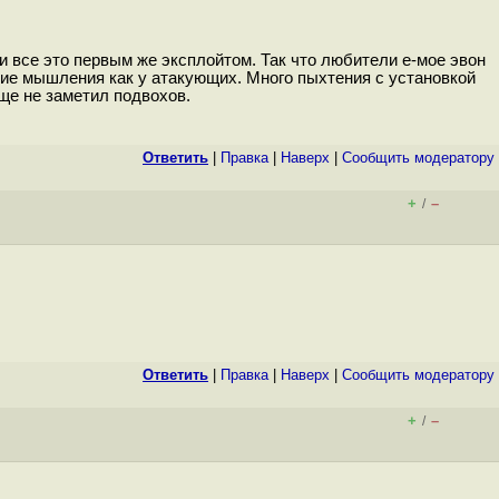
и все это первым же эксплойтом. Так что любители е-мое эвон
твие мышления как у атакующих. Много пыхтения с установкой
бще не заметил подвохов.
Ответить
|
Правка
|
Наверх
|
Cообщить модератору
+
–
/
Ответить
|
Правка
|
Наверх
|
Cообщить модератору
+
–
/