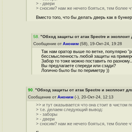
> - двери
> сносим? нам же нечего бояться, тем более ч
Вместо того, что бы делать дверь как в бунке
58
.
"Обход защиты от атак Spectre и эксплоит 
Сообщение от
Аноним
(58), 19-Окт-24, 19:28
Так нам оратор выше по ветке, популярно "
бессмысленность любой защиты на примере
Забор то тоже можно поставить по разному..
Вы предлагаете спереди или сзади?
Логично было бы по периметру ))
90
.
"Обход защиты от атак Spectre и эксплоит дл
Сообщение от
Аноним
(-), 20-Окт-24, 12:13
>> и тут оказывается что она стоит в чистом п
> т.е. делаем следующий вывод:
> - заборы
> - двери
> сносим? нам же нечего бояться, тем более ч