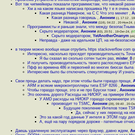
Вот так чипмейкеры показали программистам, что никакой раз
Хм а на каком языке написана прошивка Ну т е я очень с
Какая разница Наверное, на C C Что это меняет
,
А
Какая разница говоришь
,
Аноним
(-), 17:12 , 19
Никакой
,
Аноним
(116), 04:22 , 20-Ноя-24, (
Пррограммисты и раньше знали, что между безопасТными
Скрыто модератором
,
Аноним
(63), 20:51 , 19-Окт-24, (
6
Скрыто модератором
,
YetAnotherOnanym
(ok)
Неправда - даже на идельном ЦП, на не-безопасном
в теории можно вообще кеши отрубить https stackoverflow com q
Интересно, насколько просядет производительность Точн
Я бы сказал во сколько сотен тысяч раз
,
mister_0
(?
И получить производительность твоего распоследнего EP
Пфф во времена 486 и первопней во многих биосах была
Интереснее было бы отключить спекулятивщину И узнать,
Свои процы делать надо, при этом чтобы были гораздо проще
,
ARM и всякие микроконтроллеры типа ESP 8266
,
Анони
Чтобы гораздо проще, это и не про Бруски тоже
,
Аноним
Это ооочень дорого Расходы на НИОКР, на примере Инте
У AMD расходы на НИОКР гораздо скромнеепри эт
производит то TSMC
,
Аноним
(28), 09:40 , 20-Ок
Будущее поколение Интелов тоже TSM
Да, сейчас у них переход на но
Это за какой год данные У интеля в ЭТОМ году дел
А, ещё на пару порядков дороже - патентные отчи
Даешь удаленную эксплуатацию через браузер, давно ждем
,
А