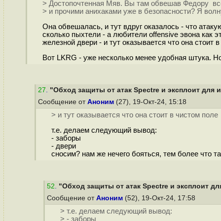
> Достопочтенная Мяв. Вы там обвешав Федору в
> и прочими анихаками уже в безопасности? Я волн
Она обвешалась, и тут вдруг оказалось - что атак
сколько пыхтели - а любители offensive эвона как 
железной двери - и тут оказывается что она стоит 
Вот LKRG - уже несколько менее удобная штука. Но 
27
.
"Обход защиты от атак Spectre и эксплоит для и
Сообщение от
Аноним
(27), 19-Окт-24, 15:18
> и тут оказывается что она стоит в чистом поле
т.е. делаем следующий вывод:
- заборы
- двери
сносим? нам же нечего бояться, тем более что т
52
.
"Обход защиты от атак Spectre и эксплоит дл
Сообщение от
Аноним
(52), 19-Окт-24, 17:58
> т.е. делаем следующий вывод:
> - заборы