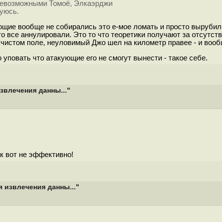
севозможными Томоё, Элкаэрджи
уюсь.
ующие вообще не собирались это е-мое ломать и просто вырубил
это все аннулировали. Это то что теоретики получают за отсутс
в чистом поле, неуловимый Джо шел на километр правее - и воо
уповать что атакующие его не смогут вынести - такое себе.
звлечения данны..."
ак вот не эффективно!
я извлечения данны..."