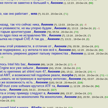
ке почти не заметно в большей ч
,
Аноним
(-), 12:23 , 20-Окт-24, (
93
)
о, как оно работает
,
мяв
(?), 01:23 , 20-Окт-24, (
71
)
азад, так что сейчас ника
,
Аниним
(?), 13:03 , 19-Окт-24, (
4
)
–5
ем уязвимости, но мы упорно будем
,
Аноним
(6), 13:13 , 19-Окт-24, (
6
)
–1
е старым архитектурам
,
Аноним
(79), 05:54 , 20-Окт-24, (
79
)
что ядро пока не исправлено We
,
Аноним
(7), 13:16 , 19-Окт-24, (
7
)
ссылка на старый CVE А так да,
,
Аниним
(?), 13:21 , 19-Окт-24, (
8
)
нны этой уязвимости, в отличие от
,
Аноним
(79), 05:56 , 20-Окт-24, (
80
)
е подвержено, а у интела-то вон всё к
,
Аноним
(92), 12:20 , 20-Окт-24, (
92
)
за интель уверенно держит пальму первенства
,
Аноним
(-), 12:44 , 20-Окт-24,
+5
сь Intel hits bac
,
Аноним
(99), 14:29 , 19-Окт-24, (
17
)
–6
 Engine все уже забыли
,
Аноним
(24), 15:04 , 19-Окт-24, (
24
)
t ru opennews art shtml num 47
,
Аноним
(28), 15:11 , 19-Окт-24, (
26
)
+1
tel AMT, и возможностей подобное реали
,
morphe
(?), 00:24 , 20-Окт-24, (
70
)
+1
ользовать не встроенную в материнку интеловс
,
Аноним
(74), 03:07 , 20-Окт-24,
и же возможность есть
,
Аноним
(116), 04:18 , 20-Ноя-24, (
116
)
 trust zone software крутится ATF та
,
Аноним
(-), 12:29 , 20-Окт-24, (
94
)
ельны
,
Аноним
(116), 04:21 , 20-Ноя-24, (
117
)
ота и этому примеру следуют в
,
Аноним
(99), 15:37 , 19-Окт-24, (
30
)
и держатся на монополиях На монополиях
,
Аноним
(63), 20:50 , 19-Окт-24, (
6
9-Окт-24, (
69
)
нией Intel в марте
,
Alladin
(?), 14:57 , 19-Окт-24, (
22
)