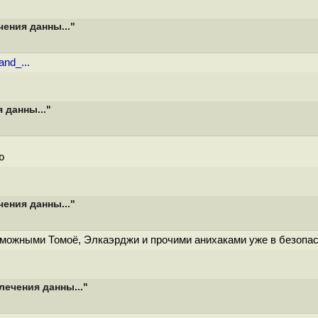
чения данны..."
and_...
 данны..."
ю
чения данны..."
можными Томоё, Элкаэрджи и прочими анихаками уже в безопас
лечения данны..."