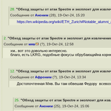
28
.
"Обход защиты от атак Spectre и эксплоит для извле
Сообщение от
Аноним
(28), 19-Окт-24, 15:20
https://en.wikipedia.org/wiki/ETH_Zurich#Notable_alumni_
2
.
"Обход защиты от атак Spectre и эксплоит для извлечения
Сообщение от
мяв
(?), 19-Окт-24, 12:58
хм.. вот это довольно интересно.
благо, есть LKRG, подобные фокусы обрубающийна корн
12
.
"Обход защиты от атак Spectre и эксплоит для извле
Сообщение от
Афроним
(?), 19-Окт-24, 13:34
Достопочтенная Мяв. Вы там обвешав Федору всевоз
25
.
"Обход защиты от атак Spectre и эксплоит для изв
Сообщение от
Аноним
(25), 19-Окт-24, 15:06