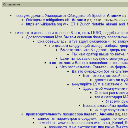
Оглавление
пора уже делать Университет Обходителей Spectre
,
Аноним
(1), 
Обходим с mitigations off
,
Аноним
(14), 14:01 , 19-Окт-24, (
14
)
+
https en wikipedia org wiki ETH_Zurich Notable_alumni_and_f
хм вот это довольно интересно благо, есть LKRG, подобные ф
Достопочтенная Мяв Вы там обвешав Федору всевозможн
Она обвешалась, и тут вдруг оказалось - что атак
т е делаем следующий вывод - заборы- двер
Вместо того, что бы делать дверь как
Так нам оратор выше по ветке,
Если ты поставил крутую стальную две
а по тех части Вашего волшебного эксплоита
Что рассказывать Суньтесь на форумы
Да это очередной бот из ольги
Бот - это ты, который не 
должен что ли жуй
аннулирйте LSM в системе с IM
Здесь чтоб жемчуженки н
Они как раз митиг
так а блягодаря M
Я всеми рук
Боевые эксплойты проби
их еще запустить 
производительность процессора падает
,
Аноним
(19), 14:3
зависет от параметров в среднем, падает, но некр
to мявhttps www kicksecure com wiki Linux_Kernel_
вообще-то, я не экстрасенс про какие Вы ст