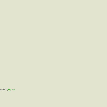
т-24, (
89
)
+2