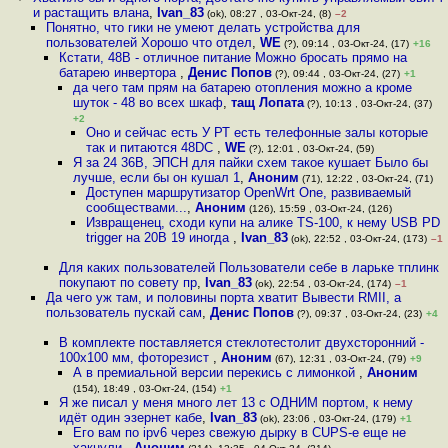
и растащить влана
,
Ivan_83
(ok), 08:27 , 03-Окт-24, (8)
–2
Понятно, что гики не умеют делать устройства для
пользователей Хорошо что отдел
,
WE
(?), 09:14 , 03-Окт-24, (17)
+16
Кстати, 48В - отличное питание Можно бросать прямо на
батарею инвертора
,
Денис Попов
(?), 09:44 , 03-Окт-24, (27)
+1
да чего там прям на батарею отопления можно а кроме
шуток - 48 во всех шкаф
,
тащ Лопата
(?), 10:13 , 03-Окт-24, (37)
+2
Оно и сейчас есть У РТ есть телефонные залы которые
так и питаются 48DC
,
WE
(?), 12:01 , 03-Окт-24, (59)
Я за 24 36В, ЭПСН для пайки схем такое кушает Было бы
лучше, если бы он кушал 1
,
Аноним
(71), 12:22 , 03-Окт-24, (71)
Доступен маршрутизатор OpenWrt One, развиваемый
сообществами...
,
Аноним
(126), 15:59 , 03-Окт-24, (126)
Извращенец, сходи купи на алике TS-100, к нему USB PD
trigger на 20В 19 иногда
,
Ivan_83
(ok), 22:52 , 03-Окт-24, (173)
–1
Для каких пользователей Пользователи себе в ларьке тплинк
покупают по совету пр
,
Ivan_83
(ok), 22:54 , 03-Окт-24, (174)
–1
Да чего уж там, и половины порта хватит Вывести RMII, а
пользователь пускай сам
,
Денис Попов
(?), 09:37 , 03-Окт-24, (23)
+4
В комплекте поставляется стеклотестолит двухсторонний -
100x100 мм, фоторезист
,
Аноним
(67), 12:31 , 03-Окт-24, (79)
+9
А в премиальной версии перекись с лимонкой
,
Аноним
(154), 18:49 , 03-Окт-24, (154)
+1
Я же писал у меня много лет 13 с ОДНИМ портом, к нему
идёт один эзернет кабе
,
Ivan_83
(ok), 23:06 , 03-Окт-24, (179)
+1
Его вам по ipv6 через свежую дырку в CUPS-e еще не
хакнули
,
Аноним