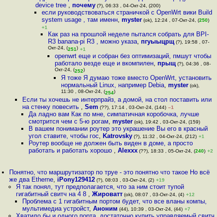
device tree
,
почему
(?), 06:33 , 04-Окт-24, (200)
если руководствоваться страничкой с OpenWrt вики Build
system usage , там именн
,
myster
(ok), 12:24 , 07-Окт-24, (
250
)
+1
Как раз на прошлой неделе пытался собрать для BPI-
R3 banana-pi R3 , можно указа
,
пгуыыцрщ
(?), 19:58 , 07-
Окт-24, (
)
251
+1
openwrt еще и собран без оптимизаций, пмшут чтобы
работало везде еще и вкомпилен
,
прыщ
(?), 04:36 , 08-
Окт-24, (
)
252
Я тоже Я думаю тоже вместо OpenWrt, установить
нормальный Linux, например Debia
,
myster
(ok),
11:30 , 08-Окт-24, (
)
254
Если ты хочешь не интерпрайз, а домой, на стол поставить или
на стенку повесить
,
Sem
(??), 17:14 , 03-Окт-24, (144)
–1
Да ладно вам Как по мне, симпатичная коробочка, лучше
смотрится чем с 5-ю рогам
,
myster
(ok), 19:42 , 03-Окт-24, (159)
В вашем понимании роутер это украшение Вы его в красный
угол ставите, чтобы гос
,
Katrovsky
(?), 11:32 , 04-Окт-24, (212)
+1
Роутер вообще не должен быть виден в доме, а просто
работать и работать хорошо
,
Alexxx
(??), 18:33 , 05-Окт-24, (
240
)
+2
Понятно, что маршрутизатор по труе - это понятно что такое Но всё
же два Etherne
,
iPony129412
(?), 08:03 , 03-Окт-24, (2)
+19
Я так понял, тут предполагается, что за ним стоит тупой
гигабитный свитч на 4 8
,
Жироватт
(ok), 08:07 , 03-Окт-24, (4)
+12
Проблема с 1 гигабитным портом будет, что все вланы компы,
мультимедиа устройст
,
Аноним
(44), 10:39 , 03-Окт-24, (44)
+7
Хватило бы и одного порта, достаточно купить управляемый свитч