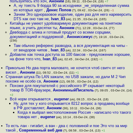
пользуйтесь кто хоч
,
Аноним
(16), 09:11 , 03-Окт-24, (16)
+7
А, ну тоесть 9 борда 90 за исходники _не_определенная сумма
из которых идет
,
Денис Попов
(?), 09:42 , 03-Окт-24, (26)
–1
Зачем Это одноразовое изделие, один раз для него нареверсить
DTS как оно там не
,
Ivan_83
(ok), 21:35 , 03-Окт-24, (165)
Китайцы не умеют удобоваримую документацию на понятном
языке, а учить десятки ты
,
Аноним
(71), 12:28 , 03-Окт-24, (77)
Девборда с алика и готовый продукт со всеми сорцами,
документацией и поддержкой
,
Анониссимус
(?), 19:16 , 03-Окт-24,
(156)
Там обычно референс разводка, а вся документация на чипы -
от вендоров чипов
,
Ivan_83
(ok), 22:34 , 03-Окт-24, (167)
Добавлю как точка доступа за 100 баксов - предложение хорошее,
на фоне того что
,
Ivan_83
(ok), 02:45 , 04-Окт-24, (192)
+1
Прикольно Но два порта маловато, не хочется чтоб свитч от него
висел
,
Аноним
(11), 08:52 , 03-Окт-24, (11)
+1
Странная штука По LAN зажали, по USB зажали, но дали M 2 Чип
похоже не особо св
,
Аноним
(12), 08:55 , 03-Окт-24, (12)
Похоже для покупателей с российского IP скрывает некоторый
товар В TOR-браузере
,
АнонимныйПисатель
(?), 09:05 , 03-Окт-24, (14)
+2
Всё норм открывается
,
eugener
(ok), 09:15 , 03-Окт-24, (18)
Ну, для тех у кого открывается 8212 вопрос а продавец вообще
в РФ доставляет
,
Аноним
(36), 10:11 , 03-Окт-24, (36)
Когда я выбрал местоположение Россия - написало что такого
товара нет
,
eugener
(ok), 10:14 , 03-Окт-24, (38)
То есть лан - гигабит, а ван - два с половиной и пое Это что за мир
такой
,
Современный веб дев
(?), 08:58 , 03-Окт-24, (13)
+1