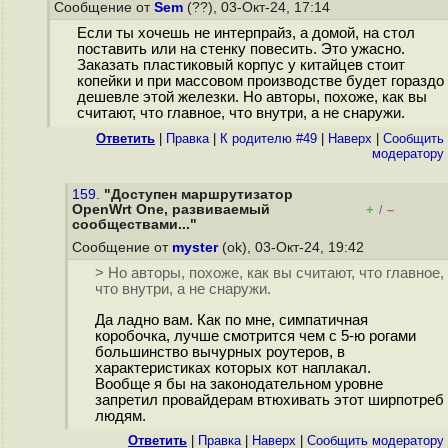
Сообщение от
Sem
(??), 03-Окт-24, 17:14
Если ты хочешь не интерпрайз, а домой, на стол
поставить или на стенку повесить. Это ужасно.
Заказать пластиковый корпус у китайцев стоит
копейки и при массовом производстве будет гораздо
дешевле этой железки. Но авторы, похоже, как вы
считают, что главное, что внутри, а не снаружи.
Ответить
|
Правка
|
К родителю #49
|
Наверх
|
Cообщить
модератору
159.
"Доступен маршрутизатор
OpenWrt One, развиваемый
+
–
/
сообществами..."
Сообщение от
myster
(ok), 03-Окт-24, 19:42
> Но авторы, похоже, как вы считают, что главное,
что внутри, а не снаружи.
Да ладно вам. Как по мне, симпатичная
коробочка, лучше смотрится чем с 5-ю рогами
большинство вычурных роутеров, в
характеристиках которых кот наплакал.
Вообще я бы на законодательном уровне
запретил провайдерам втюхивать этот ширпотреб
людям.
Ответить
|
Правка
|
Наверх
|
Cообщить модератору