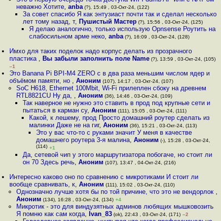
неважно Хотите
,
anba
(?), 15:49 , 03-Окт-24, (122)
За совет спасибо Я как энтузиаст почти так и сделал несколько
лет тому назад, т
,
Пушистый Мастер
(?), 15:56 , 03-Окт-24, (125)
Я делаю аналогично, только использую Opnsense Роутить на
слабосильном арме неко
,
anba
(?), 16:09 , 03-Окт-24, (128)
Имхо для таких поделок надо корпус делать из прозрачного
пластика
,
Вы забыли заполнить поле Name
(?), 13:59 , 03-Окт-24, (105)
–1
Это Banana Pi BPI-M4 ZERO с в два раза меньшим числом ядер и
объёмом памяти, но
,
Аноним
(107), 14:17 , 03-Окт-24, (107)
SoC H618, Ethernet 100Mbit, Wi-Fi прилеплен сбоку на древнем
RTL8821CU Ну да,
,
Аноним
(36), 14:46 , 03-Окт-24, (109)
Так наверное не нужно это ставить в прод под крупные сети и
пытаться в карман су
,
Аноним
(111), 15:05 , 03-Окт-24, (111)
Какой, к лешему, прод Просто домашний роутер сделать из
малинки Даже не на гиг
,
Аноним
(36), 15:21 , 03-Окт-24, (113)
Это у вас что-то с руками значит У меня в качестве
домашнего роутера 3-я малина
,
Аноним
(-), 15:28 , 03-Окт-24,
(114)
+1
Да, сетевой чип у этого маршрутизатора побогаче, но стоит ли
он 70 Здесь речь
,
Аноним
(107), 13:47 , 04-Окт-24, (216)
Интересно каково оно по сравнению с микротиками И стоит ли
вообще сравнивать, к
,
Аноним
(111), 15:02 , 03-Окт-24, (110)
Однозначно лучше хотя бы по той причине, что это не вендорлок
,
Аноним
(134), 16:28 , 03-Окт-24, (134)
+4
Микротик - это для виндузятных админов любящих мышковозить
Я помню как сам когда
,
Ivan_83
(ok), 22:43 , 03-Окт-24, (171)
–2