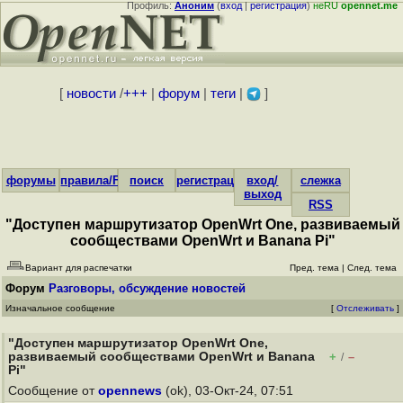
Профиль:
Аноним
(
вход
|
регистрация
)
неRU
opennet.me
[
новости
/
+++
|
форум
|
теги
|
]
форумы
правила/FAQ
поиск
регистрация
вход/
слежка
выход
RSS
"Доступен маршрутизатор OpenWrt One, развиваемый
сообществами OpenWrt и Banana Pi"
Вариант для распечатки
Пред. тема
|
След. тема
Форум
Разговоры, обсуждение новостей
Изначальное сообщение
[
Отслеживать
]
"Доступен маршрутизатор OpenWrt One,
развиваемый сообществами OpenWrt и Banana
+
–
/
Pi"
Сообщение от
opennews
(ok), 03-Окт-24, 07:51