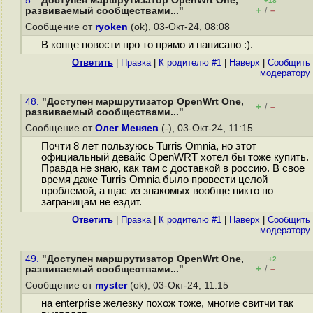
5.
"Доступен маршрутизатор OpenWrt One,
+18
+
–
развиваемый сообществами..."
/
Сообщение от
ryoken
(ok), 03-Окт-24, 08:08
В конце новости про то прямо и написано :).
Ответить
|
Правка
|
К родителю #1
|
Наверх
|
Cообщить
модератору
48.
"Доступен маршрутизатор OpenWrt One,
+
–
/
развиваемый сообществами..."
Сообщение от
Олег Меняев
(-), 03-Окт-24, 11:15
Почти 8 лет пользуюсь Turris Omnia, но этот
официальный девайс OpenWRT хотел бы тоже купить.
Правда не знаю, как там с доставкой в россию. В свое
время даже Turris Omnia было провести целой
проблемой, а щас из знакомых вообще никто по
заграницам не ездит.
Ответить
|
Правка
|
К родителю #1
|
Наверх
|
Cообщить
модератору
49.
"Доступен маршрутизатор OpenWrt One,
+2
+
–
развиваемый сообществами..."
/
Сообщение от
myster
(ok), 03-Окт-24, 11:15
на enterprise железку похож тоже, многие свитчи так