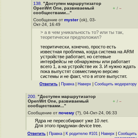
138.
"Доступен маршрутизатор
OpenWrt One, развиваемый
+
–
/
сообществами..."
Сообщение от
myster
(ok), 03-
Окт-24, 16:49
> а в чем уникальность то? или ты так,
теоретически предположил?
теоритически, конечно, просто есть
известная проблема, когда система на ARM
устройстве работает, но сетевые
интерфейсы не обнаружены или работает
всего 1, а на устройстве их 3. И нужно ждать
пока выпустят совместимую версию
системы и не факт, что в итоге выпустят.
Ответить
|
Правка
|
Наверх
|
Cообщить модератору
200.
"Доступен маршрутизатор
OpenWrt One, развиваемый
+
–
/
сообществами..."
Сообщение от
почему
(?), 04-Окт-24, 06:33
Ядра не пересобирают уже 10 лет.
Для этого придуман device tree.
Ответить
|
Правка
|
К родителю #101
|
Наверх
|
Cообщить