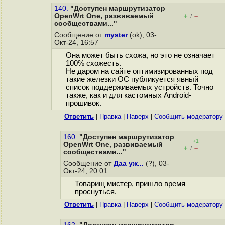
140.
"Доступен маршрутизатор
OpenWrt One, развиваемый
+
–
/
сообществами..."
Сообщение от
myster
(ok), 03-
Окт-24, 16:57
Она может быть схожа, но это не означает
100% схожесть.
Не даром на сайте оптимизированных под
такие железки ОС публикуется явный
список поддерживаемых устройств. Точно
также, как и для кастомных Android-
прошивок.
Ответить
|
Правка
|
Наверх
|
Cообщить модератору
160.
"Доступен маршрутизатор
+1
OpenWrt One, развиваемый
+
–
/
сообществами..."
Сообщение от
Даа уж...
(?), 03-
Окт-24, 20:01
Товарищ мистер, пришло время
проснуться.
Ответить
|
Правка
|
Наверх
|
Cообщить модератору