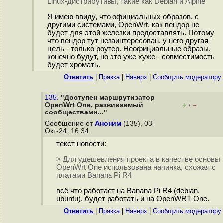
Linux-дистрибутивы, такие как Debian и Alpine
Я имею ввиду, что официальных образов, с
другими системами, OpenWrt, как вендор не
будет для этой железки предоставлять. Потому
что вендор тут незаинтересован, у него другая
цель - только роутер. Неофициальные образы,
конечно будут, но это уже хуже - совместимость
будет хромать.
Ответить
|
Правка
|
Наверх
|
Cообщить модератору
135.
"Доступен маршрутизатор
OpenWrt One, развиваемый
+
–
/
сообществами..."
Сообщение от
Аноним
(135), 03-
Окт-24, 16:34
текст новости:
> Для удешевления проекта в качестве основы
OpenWrt One использована начинка, схожая с
платами Banana Pi R4
всё что работает на Banana Pi R4 (debian,
ubuntu), будет работать и на OpenWRT One.
Ответить
|
Правка
|
Наверх
|
Cообщить модератору