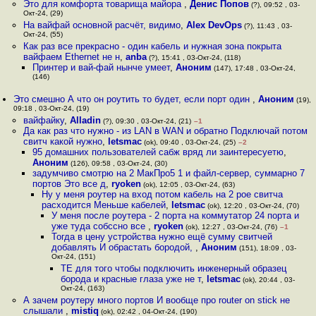
Это для комфорта товарища майора
,
Денис Попов
(?), 09:52 , 03-
Окт-24, (29)
На вайфай основной расчёт, видимо
,
Alex DevOps
(?), 11:43 , 03-
Окт-24, (55)
Как раз все прекрасно - один кабель и нужная зона покрыта
вайфаем Ethernet не н
,
anba
(?), 15:41 , 03-Окт-24, (118)
Принтер и вай-фай нынче умеет
,
Аноним
(147), 17:48 , 03-Окт-24,
(146)
Это смешно А что он роутить то будет, если порт один
,
Аноним
(19),
09:18 , 03-Окт-24, (19)
вайфайку
,
Alladin
(?), 09:30 , 03-Окт-24, (21)
–1
Да как раз что нужно - из LAN в WAN и обратно Подключай потом
свитч какой нужно
,
letsmac
(ok), 09:40 , 03-Окт-24, (25)
–2
95 домашних пользователей сабж вряд ли заинтересуетю
,
Аноним
(126), 09:58 , 03-Окт-24, (30)
задумчиво смотрю на 2 МакПро5 1 и файл-сервер, суммарно 7
портов Это все д
,
ryoken
(ok), 12:05 , 03-Окт-24, (63)
Ну у меня роутер на вход потом кабель на 2 poe свитча
расходится Меньше кабелей
,
letsmac
(ok), 12:20 , 03-Окт-24, (70)
У меня после роутера - 2 порта на коммутатор 24 порта и
уже туда собссно все
,
ryoken
(ok), 12:27 , 03-Окт-24, (76)
–1
Тогда в цену устройства нужно ещё сумму свитчей
добавлять И обрастать бородой,
,
Аноним
(151), 18:09 , 03-
Окт-24, (151)
ТЕ для того чтобы подключить инженерный образец
борода и красные глаза уже не т
,
letsmac
(ok), 20:44 , 03-
Окт-24, (163)
А зачем роутеру много портов И вообще про router on stick не
слышали
,
mistiq
(ok), 02:42 , 04-Окт-24, (190)