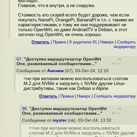
выглядят.
Главное, что в внутри, а не снаружи.
Стоимость его скорей всего будет дороже, чем если
покупать NanoPi, OrangePi, BananaPi и т.п. с такими же
характеристиками, к тому же они поддерживают не
только OpenWrt, но даже AndroidTV и Debian, а этот
заточен под OpenWrt, не очень хорошо.
Ответить
|
Правка
|
К родителю #1
|
Наверх
|
Cообщить
модератору
67.
"Доступен маршрутизатор OpenWrt
+1
+
–
One, развиваемый сообществами..."
/
Сообщение от
Аноним
(67), 03-Окт-24, 12:10
>но при желании можно воспользоваться слотом
M.2 для NVMe и загрузить с NVMe другие Linux-
дистрибутивы, такие как Debian и Alpine
Ответить
|
Правка
|
Наверх
|
Cообщить модератору
96.
"Доступен маршрутизатор OpenWrt
+1
+
–
One, развиваемый сообществами..."
/
Сообщение от
myster
(ok), 03-Окт-24, 13:32
>>но при желании можно воспользоваться
слотом M.2 для NVMe и загрузить с NVMe другие