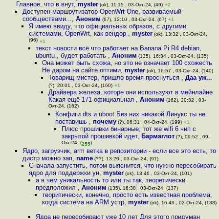
Главное, что в внут
,
myster
(ok), 11:15 , 03-Окт-24, (49)
+2
Доступен маршрутизатор OpenWrt One, развиваемый
сообществами...
,
Аноним
(67), 12:10 , 03-Окт-24, (67)
+1
Я имею ввиду, что официальных образов, с другими
системами, OpenWrt, как вендор
,
myster
(ok), 13:32 , 03-Окт-24,
(96)
+1
текст новости всё что работает на Banana Pi R4 debian,
ubuntu , будет работать
,
Аноним
(135), 16:34 , 03-Окт-24, (135)
Она может быть схожа, но это не означает 100 схожесть
Не даром на сайте оптими
,
myster
(ok), 16:57 , 03-Окт-24, (140)
Товарищ мистер, пришло время проснуться
,
Даа уж...
(?), 20:01 , 03-Окт-24, (160)
+1
Драйвера железа, которе они используют в мейнлайне
Какая ещё 171 официальная
,
Аноним
(162), 20:32 , 03-
Окт-24, (162)
Конфиги dts и uboot Без них никакой Линукс ты не
поставишь
,
почему
(?), 06:31 , 04-Окт-24, (199)
+1
Плюс прошивки бинарные, тот же wifi 6 чип с
закрытой прошивкой идет
,
Бармаглот
(?), 09:52 , 09-
Окт-24, (
)
255
Ядро, загрузчик, аrm ветка в репозитории - если все это есть, то
дистр можно зап
,
name
(??), 13:20 , 03-Окт-24, (91)
Сначала запустить, потом выяснится, что нужно пересобирать
ядро для поддержки ун
,
myster
(ok), 13:46 , 03-Окт-24, (101)
а в чем уникальность то или ты так, теоретически
предположил
,
Аноним
(135), 16:38 , 03-Окт-24, (137)
теоритически, конечно, просто есть известная проблема,
когда система на ARM устр
,
myster
(ok), 16:49 , 03-Окт-24, (138)
Ядра не пересобирают уже 10 лет Для этого придуман