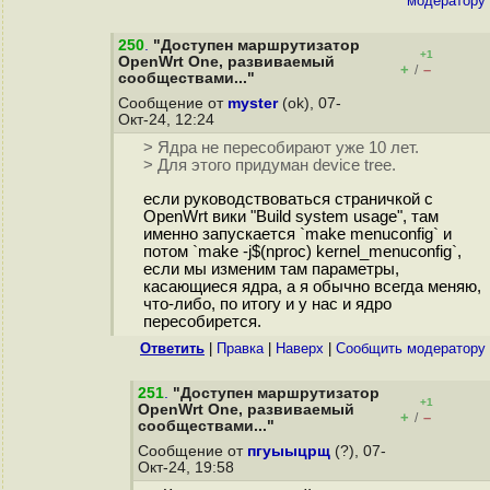
модератору
250
.
"Доступен маршрутизатор
+1
OpenWrt One, развиваемый
+
–
/
сообществами..."
Сообщение от
myster
(ok), 07-
Окт-24, 12:24
> Ядра не пересобирают уже 10 лет.
> Для этого придуман device tree.
если руководствоваться страничкой с
OpenWrt вики "Build system usage", там
именно запускается `make menuconfig` и
потом `make -j$(nproc) kernel_menuconfig`,
если мы изменим там параметры,
касающиеся ядра, а я обычно всегда меняю,
что-либо, по итогу и у нас и ядро
пересобирется.
Ответить
|
Правка
|
Наверх
|
Cообщить модератору
251
.
"Доступен маршрутизатор
+1
OpenWrt One, развиваемый
+
–
/
сообществами..."
Сообщение от
пгуыыцрщ
(?), 07-
Окт-24, 19:58