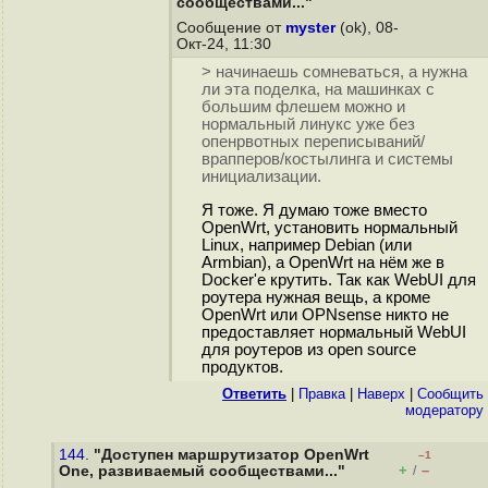
сообществами..."
Сообщение от
myster
(ok), 08-
Окт-24, 11:30
> начинаешь сомневаться, а нужна
ли эта поделка, на машинках с
большим флешем можно и
нормальный линукс уже без
опенрвотных переписываний/
врапперов/костылинга и системы
инициализации.
Я тоже. Я думаю тоже вместо
OpenWrt, установить нормальный
Linux, например Debian (или
Armbian), а OpenWrt на нём же в
Docker'е крутить. Так как WebUI для
роутера нужная вещь, а кроме
OpenWrt или OPNsense никто не
предоставляет нормальный WebUI
для роутеров из open source
продуктов.
Ответить
|
Правка
|
Наверх
|
Cообщить
модератору
144.
"Доступен маршрутизатор OpenWrt
–1
+
–
One, развиваемый сообществами..."
/