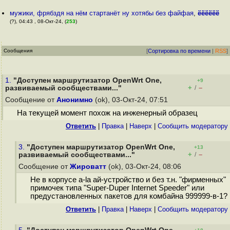
мужики, фрябздя на нём стартанёт ну хотябы без файфая
,
ёёёёёё
(?), 04:43 , 08-Окт-24, (
253
)
Сообщения
[
Сортировка по времени
|
RSS
]
1.
"Доступен маршрутизатор OpenWrt One,
+9
+
–
развиваемый сообществами..."
/
Сообщение от
Анонимно
(ok), 03-Окт-24, 07:51
На текущей момент похож на инженерный образец
Ответить
|
Правка
|
Наверх
|
Cообщить модератору
3.
"Доступен маршрутизатор OpenWrt One,
+13
+
–
развиваемый сообществами..."
/
Сообщение от
Жироватт
(ok), 03-Окт-24, 08:06
Не в корпусе a-la ай-устройство и без т.н. "фирменных"
примочек типа "Super-Duper Internet Speeder" или
предустановленных пакетов для комбайна 999999-в-1?
Ответить
|
Правка
|
Наверх
|
Cообщить модератору