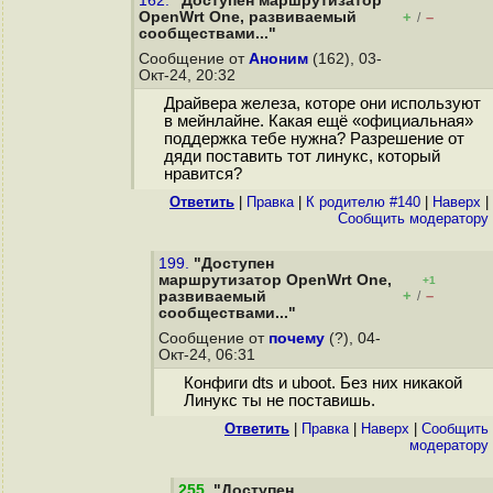
162.
"Доступен маршрутизатор
OpenWrt One, развиваемый
+
–
/
сообществами..."
Сообщение от
Аноним
(162), 03-
Окт-24, 20:32
Драйвера железа, которе они используют
в мейнлайне. Какая ещё «официальная»
поддержка тебе нужна? Разрешение от
дяди поставить тот линукс, который
нравится?
Ответить
|
Правка
|
К родителю #140
|
Наверх
|
Cообщить модератору
199.
"Доступен
маршрутизатор OpenWrt One,
+1
+
–
развиваемый
/
сообществами..."
Сообщение от
почему
(?), 04-
Окт-24, 06:31
Конфиги dts и uboot. Без них никакой
Линукс ты не поставишь.
Ответить
|
Правка
|
Наверх
|
Cообщить
модератору
255
.
"Доступен