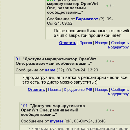
маршрутизатор OpenWrt
+
–
/
One, развиваемый
сообществами..."
Сообщение от
Бармаглот
(?), 09-
Окт-24, 09:52
Плюс прошивки бинарные, тот же wifi
6 чип с закрытой прошивкой идет
Ответить
|
Правка
|
Наверх
|
Cообщить
модератору
91.
"Доступен маршрутизатор OpenWrt
+
–
/
One, развиваемый сообществами..."
Сообщение от
name
(??), 03-Окт-24, 13:20
Ядро, загрузчик, аrm ветка в репозитории - если все
это есть, то дистр можно запустить :)
Ответить
|
Правка
|
К родителю #49
|
Наверх
|
Cообщить
модератору
101.
"Доступен маршрутизатор
OpenWrt One, развиваемый
+
–
/
сообществами..."
Сообщение от
myster
(ok), 03-Окт-24, 13:46
> Ядро, загрузчик, аrm ветка в репозитории - если