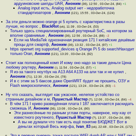
ардуиновские шилды UAR
,
Аноним
(36), 12:50 , 03-Окт-24, (84)
+1
Analog input есть, Analog output нет - недоработочка
стандартизаторов
,
Аноним
(121), 15:55 , 03-Окт-24, (124)
За эти деньги можно orange pi 5 купить с характеристика в разы
лучше, но вопрос
,
BlackRot
(ok), 11:39 , 03-Окт-24, (53)
Только здесь специализированный роутерный SoC, на котором за
вполне сравнимые
,
Аноним
(36), 12:56 , 03-Окт-24, (88)
–2
Если на MediaTek однозначная реакция 171 I китайские дешёвые
процы для смартф
,
Аноним
(36), 13:32 , 03-Окт-24, (97)
+1
https openwrt org supported_devices q Orange Pi 5 do searchНаходит
только Oran
,
Аноним
(121), 13:20 , 03-Окт-24, (92)
Стоит как полноценный комп И кому оно надо за такие деньги Цена
любому роутеру
,
Аноним
(-), 11:54 , 03-Окт-24, (57)
+1
Я из-за такого ноутбук на A13 A64 A133 на али так и не купил
,
Аноним
(71), 12:30 , 03-Окт-24, (78)
И в с этим за 5 баксов даже OpenWRT будет не прошить, ОЗУ и
Flash микроскопическ
,
Аноним
(121), 13:24 , 03-Окт-24, (93)
–1
Ну что сказать, выглядит как ужасное, нелепое устойство со
странным дизайном и м
,
Пушистый Мастер
(?), 12:06 , 03-Окт-24, (64)
–4
В чём 171 I криво разведённая плата I 187 заключается раскидать
сможешь И
,
Аноним
(36), 13:08 , 03-Окт-24, (90)
Эти разнесённые по разным углам порты, наверное, ноу-хау от
известного роутеного
,
Пушистый Мастер
(?), 13:37 , 03-Окт-24, (98)
А вы не думали что там есть ещё понятие БЮДЖЕТ Вот в
деньгах который Весь жир-фа
,
Ivan_83
(ok), 22:48 , 03-Окт-24, (172)
Это в первую очередь точка доступа WIFI dumb AP или с NAT ом -