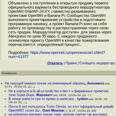
Объявлено о поступлении в открытую продажу первого
официального варианта беспроводного маршрутизатора
OpenWrt One/AP-24.XY, совместно развиваемого
проектами OpenWrt и Banana Pi. Сообщество OpenWrt
выполнило проектирование устройства и подготовило
программную начинку, а проект Banana Pi взял на себя
работу по производству и распространению через свою
сеть продаж. Маршрутизатор доступен для заказа через
Aliexpress по цене 99 евро. С каждого проданного
экземпляра проекту OpenWrt в качестве пожертвования
перечисляется определённый процент...
Подробнее:
https://www.opennet.ru/opennews/art.shtml?
num=61977
Ответить
|
Правка
|
Cообщить модератору
Оглавление
На текущей момент похож на инженерный образец
,
Анонимно
(ok),
07:51 , 03-Окт-24, (1)
+9
Не в корпусе a-la ай-устройство и без т н фирменных примочек
типа Super-Dupe
,
Жироватт
(ok), 08:06 , 03-Окт-24, (3)
+13
В конце новости про то прямо и написано
,
ryoken
(ok), 08:08 , 03-
Окт-24, (5)
+18
Почти 8 лет пользуюсь Turris Omnia, но этот официальный девайс
OpenWRT хотел бы
,
Олег Меняев
(-), 11:15 , 03-Окт-24, (48)
на enterprise железку похож тоже, многие свитчи так выглядят