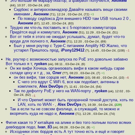
Это больше не маршрутизатор, а фаервол получился
,
Аноним
(44), 10:37 , 03-Окт-24, (42)
Сидбокс и антироскомнадзор Давайте называть вещи своими
именами
,
Аноним
(71), 12:24 , 03-Окт-24, (72)
+3
По поводу сидбокса Для внешнего HDD там USB только 2 0
,
Аноним
(67), 12:45 , 03-Окт-24, (83)
Трудно им что-ль поставить м с 5-портового коммутатора
Придётся ещё и коммутато
,
Аноним
(51), 11:29 , 03-Окт-24, (51)
Вот от тебя я этого не ожидал услышать, думал, будет что-то
вроде для полного п
,
Аноним
(71), 12:20 , 03-Окт-24, (69)
Был у меня роутер с Type-C питанием Amplify HD Жалко, что
устарел Пришлось прод
,
iPony129412
(?), 14:45 , 03-Окт-24, (108)
–1
Не, роутер с возможностью запуска по PoE это довольно забавно
Вот только я т
,
ryoken
(ok), 08:11 , 03-Окт-24, (6)
Он же вифи Хочешь организовать вифи в каком нибудь сарае
складе цеху и т д , за
,
Олег
(??), 08:23 , 03-Окт-24, (7)
+1
он без вифи, там сорцов нет
,
Аноним
(10), 08:40 , 03-Окт-24, (10)
–6
С чего это вдруг С WiFi 6, все как подобает, антенны в
комплекте
,
Alex DevOps
(?), 11:41 , 03-Окт-24, (54)
Так по дефолту PoE у него на WAN-порту
,
ryoken
(ok), 12:02 , 03-
Окт-24, (62)
–1
И что Openwrt может быть прозрачной точкой доступа, хоть по
LAN, хоть по WAN -
,
Alex DevOps
(?), 16:39 , 04-Окт-24, (
229
)
Так а если ты не совсем физлицо, а служащий, то можно и
вкорячить куда не надо и
,
Аноним
(71), 12:26 , 03-Окт-24, (74)
Фигня какая то У китайцев на алике и без того полным полно всяких
девбордов подо
,
Ivan_83
(ok), 08:28 , 03-Окт-24, (9)
+1
Исходники этих бордов есть А тут точно есть и ещё и говорят