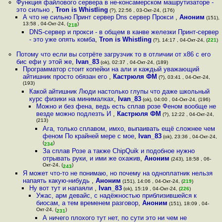
Функция файлового сервера в не-консамерском машрутизаторе -
это сильно
,
Tron is Whistling
(?), 22:56 , 03-Окт-24, (176)
А что не сильно Принт сервер Dns сервер Прокси
,
Аноним
(151),
13:58 , 04-Окт-24, (
)
218
DNS-сервер и прокси - в общем в канве железки Принт-сервер
- это уже опять комба
,
Tron is Whistling
(?), 14:17 , 04-Окт-24, (
221
)
Потому что если вы сотрёте загрузчик то в отличии от х86 с его
бис ефи у этой же
,
Ivan_83
(ok), 02:37 , 04-Окт-24, (189)
Программатор стоит копейки на али и каждый уважающий
айтишник просто обязан его
,
Кастрюля ФМ
(?), 03:41 , 04-Окт-24,
(193)
Какой айтишник Люди настолько глупы что даже школьный
курс физики на минималках
,
Ivan_83
(ok), 04:00 , 04-Окт-24, (196)
Можно и без фена, ведь есть сплав розе Феном вообще не
везде можно подлезть И
,
Кастрюля ФМ
(?), 12:22 , 04-Окт-24,
(213)
Ага, только сплавом, имхо, выпаивать ещё сложнее чем
феном По крайней мере с мое
,
Ivan_83
(ok), 23:36 , 04-Окт-24,
(
)
234
За сплав Розе а также ChipQuik и подобное нужно
отрывать руки, и ими же охажив
,
Аноним
(243), 18:58 , 06-
Окт-24, (
)
243
Я может что-то не понимаю, но почему на одноплатник нельзя
напаять какую-нибудь
,
Аноним
(151), 14:06 , 04-Окт-24, (
219
)
Ну вот тут и напаяли
,
Ivan_83
(ok), 15:19 , 04-Окт-24, (
226
)
Ужас, арм девайс, с надёжностью приблизившейся к
биосам, а тем временем разговор
,
Аноним
(151), 18:09 , 04-
Окт-24, (
)
231
А ничего плохого тут нет, по сути это ни чем не