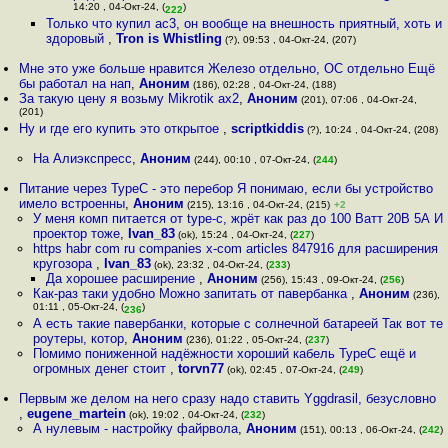
14:20 , 04-Окт-24, (
)
222
Только что купил ac3, он вообще на внешность приятный, хоть и
здоровый
,
Tron is Whistling
(?), 09:53 , 04-Окт-24, (207)
Мне это уже больше нравится Железо отдельно, ОС отдельно Ещё
бы работал на нап
,
Аноним
(186), 02:28 , 04-Окт-24, (188)
За такую цену я возьму Mikrotik ax2
,
Аноним
(201), 07:06 , 04-Окт-24,
(201)
Ну и где его купить это открытое
,
scriptkiddis
(?), 10:24 , 04-Окт-24, (208)
На Алиэкспресс
,
Аноним
(244), 00:10 , 07-Окт-24, (
244
)
Питание через TypeC - это перебор Я понимаю, если бы устройство
имело встроенны
,
Аноним
(215), 13:16 , 04-Окт-24, (215)
+2
У меня комп питается от type-c, жрёт как раз до 100 Ватт 20В 5А И
проектор тоже
,
Ivan_83
(ok), 15:24 , 04-Окт-24, (
227
)
https habr com ru companies x-com articles 847916 для расширения
кругозора
,
Ivan_83
(ok), 23:32 , 04-Окт-24, (
233
)
Да хорошее расширение
,
Аноним
(256), 15:43 , 09-Окт-24, (
256
)
Как-раз таки удобно Можно запитать от павербанка
,
Аноним
(236),
01:11 , 05-Окт-24, (
)
236
А есть такие павербанки, которые с солнечной батареей Так вот те
роутеры, котор
,
Аноним
(236), 01:22 , 05-Окт-24, (
237
)
Помимо пониженной надёжности хороший кабель TypeC ещё и
огромных денег стоит
,
torvn77
(ok), 02:45 , 07-Окт-24, (
249
)
Первым же делом на него сразу надо ставить Yggdrasil, безусловно
,
eugene_martein
(ok), 19:02 , 04-Окт-24, (
232
)
А нулевым - настройку файрвола
,
Аноним
(151), 00:13 , 06-Окт-24, (
242
)