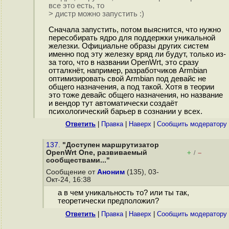
все это есть, то
> дистр можно запустить :)
Сначала запустить, потом выяснится, что нужно
пересобирать ядро для поддержки уникальной
железки. Официальне образы других систем
именно под эту железку вряд ли будут, только из-
за того, что в названии OpenWrt, это сразу
отталкнёт, например, разработчиков Armbian
оптимизировать свой Armbian под девайс не
общего назначения, а под такой. Хотя в теории
это тоже девайс общего назначения, но название
и вендор тут автоматически создаёт
психологический барьер в сознании у всех.
Ответить
|
Правка
|
Наверх
|
Cообщить модератору
137.
"Доступен маршрутизатор
OpenWrt One, развиваемый
+
–
/
сообществами..."
Сообщение от
Аноним
(135), 03-
Окт-24, 16:38
а в чем уникальность то? или ты так,
теоретически предположил?
Ответить
|
Правка
|
Наверх
|
Cообщить модератору