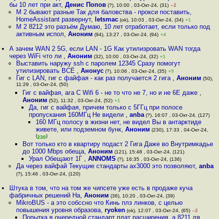
бы 10 лет при акт
,
Денис Попов
(?), 10:00 , 03-Окт-24, (31)
–2
М 2 бывают разные Так для баловства - прокси поставить,
HomeAssistant развернут
,
letsmac
(ok), 10:03 , 03-Окт-24, (34)
+1
M 2 8212 это разъём Думаю, 10 лет отработает, если только под
активным испол
,
Аноним
(94), 13:27 , 03-Окт-24, (94)
+4
А зачем WAN 2 5G, если LAN - 1G Как утилизровать WAN тогда
через WiFi что ли
,
Аноним
(32), 10:00 , 03-Окт-24, (32)
+1
Выставить наружу ssh с паролем 12345 Сразу помогут
утилизировать ВСЁ
,
Анонус
(?), 10:06 , 03-Окт-24, (35)
+9
Гиг с LAN, гиг с файфая - как раз получается 2 гига
,
Аноним
(50),
11:29 , 03-Окт-24, (50)
Гиг с вайфая, ага С Wifi 6 - не то что не 7, но и не 6E даже
,
Аноним
(52), 11:32 , 03-Окт-24, (52)
+1
Да, гиг с вайфая, причем только с 5ГГц при полосе
пропускания 160МГц Не видели
,
anba
(?), 16:07 , 03-Окт-24, (127)
160 МГц полосу в жизни нет, не видел Вы в антарктиде
живете, или подземном бунк
,
Аноним
(230), 17:33 , 04-Окт-24,
(
)
230
Вот только кто в квартиру подаст 2 Гига Даже во Внутримкадье
до 1000 Mbps обеща
,
Аноним
(121), 15:48 , 03-Окт-24, (121)
Урал Обещают 1Г
,
ANNOMS
(?), 16:35 , 03-Окт-24, (136)
Да через вайфай Текущие стандарты ах3000 это позволяют
,
anba
(?), 15:46 , 03-Окт-24, (120)
Штука в том, что на том же чипсете уже есть в продаже куча
фабричных решений На
,
Аноним
(36), 10:20 , 03-Окт-24, (39)
MikroBUS - а это собссно что Кинь плз линков, с целью
повышения уровня образова
,
ryoken
(ok), 12:07 , 03-Окт-24, (65)
–2
Попытка в очередной стандарт плат расширения, а 8211 ля