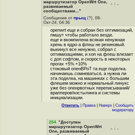
маршрутизатор OpenWrt One,
+
–
/
развиваемый
сообществами..."
Сообщение от
прыщ
(?), 08-
Окт-24, 04:36
openwrt еще и собран без оптимизаций,
пмшут чтобы работало везде.
еще и вкомпилена всякая ненужная
хрень в ядро а флеш не резиновый.
выкинул все ненужно, собрал с
оптимизациями, и хоп на флеш влезает
с доп софтом, и скорость в некоторых
прогах +5% +10%
стоковый опенВРоТ та еще поделка.
начинаешь сомневаться, а нужна ли
эта поделка, на машинках с большим
флешем можно и нормальный линукс
уже без опенрвотных переписываний/
врапперов/костылинга и системы
инициализации.
Ответить
|
Правка
|
Наверх
|
Cообщить
модератору
254
.
"Доступен
маршрутизатор OpenWrt
+
–
/
One, развиваемый