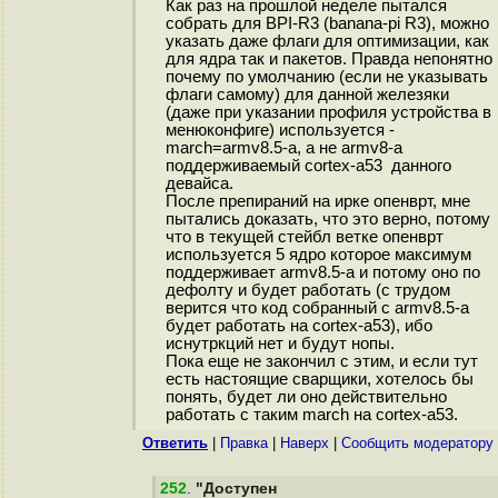
Как раз на прошлой неделе пытался
собрать для BPI-R3 (banana-pi R3), можно
указать даже флаги для оптимизации, как
для ядра так и пакетов. Правда непонятно
почему по умолчанию (если не указывать
флаги самому) для данной железяки
(даже при указании профиля устройства в
менюконфиге) используется -
march=armv8.5-a, а не armv8-a
поддерживаемый cortex-a53 данного
девайса.
После препираний на ирке опенврт, мне
пытались доказать, что это верно, потому
что в текущей стейбл ветке опенврт
используется 5 ядро которое максимум
поддерживает armv8.5-a и потому оно по
дефолту и будет работать (с трудом
верится что код собранный с armv8.5-a
будет работать на cortex-a53), ибо
иснутркций нет и будут нопы.
Пока еще не закончил с этим, и если тут
есть настоящие сварщики, хотелось бы
понять, будет ли оно действительно
работать с таким march на cortex-a53.
Ответить
|
Правка
|
Наверх
|
Cообщить модератору
252
.
"Доступен