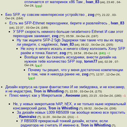
отличается от материнок х86 Там
,
Ivan_83
(ok), 23:40 , 04-
Окт-24, (
)
235
Без SFP, ну совсем неинтересное устройство
,
zog
(??), 21:22 , 03-
Окт-24, (164)
Есть же SFP-Ethrnet переходники, берите и развлейтесь
,
Ivan_83
(ok), 22:37 , 03-Окт-24, (169)
У SFP скорость немного больше гигабитного Ethrnet И сам этот
переходник занимает
,
zog
(??), 05:59 , 04-Окт-24, (197)
Ну так ищиите SFP-2 5gb Задержки там такие что вы их вряд
ли увидите, с надёжнос
,
Ivan_83
(ok), 09:22 , 04-Окт-24, (205)
Не хочу я ничего искать и ничего сбоку колхозить Хочу SFP
разём и точка Хватит
,
zog
(??), 18:54 , 05-Окт-24, (
241
)
+2
Вообще мог бы скачать исходники, внести дизайн на
нужное тебе количество SFP пор
,
torvn77
(ok), 02:39 , 07-
Окт-24, (
)
247
Почему ты решил, что у меня достаточно компетенции
в том, чем я никогда ранее не
,
zog
(??), 12:57 , 12-Окт-24,
(
)
257
Дизайн корпуса на грани фантастики И не эмбедовка, и не консамер,
и не индастриа
,
Tron is Whistling
(?), 22:55 , 03-Окт-24, (175)
Плюс-минус как у Микротыков
,
Аноним
(180), 23:15 , 03-Окт-24, (180)
–1
Не, у новых микротыков hAP, hEX, и не только ныне нормальный
консамерский диза
,
Tron is Whistling
(?), 09:52 , 04-Окт-24, (206)
За дизайн новых L009 RB5009 так вообще можно все простить
,
Ramiralez
(?), 11:20 , 04-Окт-24, (211)
–1
У RB5009 прекрасный тонкий дизайн, кстати, если
радиатора не считать И именно в
,
Tron is Whistling
(?),