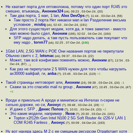
Не хватает порта для оптоволокна, потому что один порт RJ45 это
смешно, втыкаешь
,
Аноним324
(ok), 09:23 , 03-Окт-24, (20)
Там два порта, 1 wan, 1 lan
,
Alex DevOps
(?), 11:44 , 03-Окт-24, (56)
Там просто 2 порта Нет никакхи wan и lan Разделение весьма
условное
,
mistiq
(ok), 02:43 , 04-Окт-24, (191)
Для этого существует модем, хотя да, я тоже заметил - вместо
wan можно было сдел
,
Аноним
(186), 02:02 , 04-Окт-24, (184)
SFP надо делать, а там пусть пользователь сам покупает что
ему надо
,
torvn77
(ok), 02:25 , 07-Окт-24, (
246
)
1Gbit LAN, 2,5G WAN c POE Они названия портов не перепутали
Обычно свитч с 2
,
letsmac
(ok), 09:37 , 03-Окт-24, (22)
Может, там всё конфигами поменять можно
,
Аноним
(67), 12:54 , 03-
Окт-24, (87)
–1
Как раз не перепутали 2 5 WAN нужен для того чтобы нагрузить
ax30000 вайфай, ги
,
anba
(?), 15:46 , 03-Окт-24, (119)
+1
Такой страницы нетговорит али
,
Аноним
(24), 09:38 , 03-Окт-24, (24)
–1
Скажи за это спасибо mail ru group
,
Аноним
(47), 10:45 , 03-Окт-24, (47)
+6
Вроде и прикольно А вроде и миниписи на Интелах n-серии не
сильно дороже, но си
,
Анонус
(?), 09:48 , 03-Окт-24, (28)
+2
И даже с SFP
,
Денис Попов
(?), 10:01 , 03-Окт-24, (33)
+2
Это какие модели, например
,
Яков
(?), 20:30 , 03-Окт-24, (161)
Topton x2f12th Gen Intel N100 2 5G Soft Router 4x i226-V LAN 1
COM RJ45 Fanless
,
Анонус
(?), 00:09 , 04-Окт-24, (183)
Ну вот нахера здесь M 2 с ее смешным ресурсом Отработает хотя