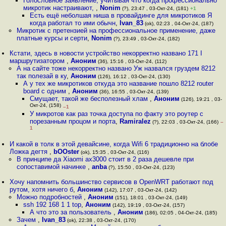
Голословное заявление, учитывая что когда профессионально
микротик настраивают,
,
Nonim
(?), 23:47 , 03-Окт-24, (181)
+1
Есть ещё неболшая ниша в провайдинге для микротиков Я
когда работал то ими обычн
,
Ivan_83
(ok), 02:23 , 04-Окт-24, (187)
Микротик с претензией на профессиональное применение, даже
платные курсы и серти
,
Nonim
(?), 23:49 , 03-Окт-24, (182)
Кстати, здесь в новости устройство некорректно названо 171 I
маршрутизатором
,
Аноним
(36), 15:16 , 03-Окт-24, (112)
А на сайте тоже некорректно названо Уж назвался груздем 8212
так полезай в ку
,
Аноним
(126), 16:12 , 03-Окт-24, (130)
А у тех же микротиков откуда это название пошло 8212 router
board с одним
,
Аноним
(36), 16:55 , 03-Окт-24, (139)
Смущает, такой же бесполезный хлам
,
Аноним
(126), 19:21 , 03-
Окт-24, (158)
–1
У микротов как раз точка доступа по факту это роутер с
порезанным процом и порта
,
Ramiralez
(?), 22:03 , 03-Окт-24, (166)
–
1
И какой в толк в этой девайсине, когда Wifi 6 традиционно на блобе
Ложка дегтя
,
bOOster
(ok), 15:35 , 03-Окт-24, (116)
В принципе да Xiaomi ax3000 стоит в 2 раза дешевле при
сопоставимой начинке
,
anba
(?), 15:50 , 03-Окт-24, (123)
Хочу напомнить большинство сервисов в OpenWRT работают под
рутом, хотя ничего б
,
Аноним
(142), 17:07 , 03-Окт-24, (142)
Можно подробностей
,
Аноним
(151), 18:01 , 03-Окт-24, (149)
ssh 192 168 1 1 top
,
Аноним
(142), 19:19 , 03-Окт-24, (157)
А что это за пользователь
,
Аноним
(186), 02:05 , 04-Окт-24, (185)
Зачем
,
Ivan_83
(ok), 22:38 , 03-Окт-24, (170)