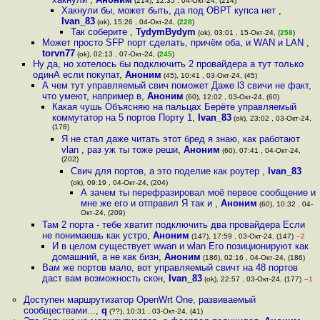
(214), 12:35 , 04-Окт-24, (214)
Хакнули бы, может быть, да под ОВРТ купса нет
,
Ivan_83
(ok), 15:26 , 04-Окт-24, (
228
)
Так соберите
,
TydymBydym
(ok), 03:01 , 15-Окт-24, (
258
)
Может просто SFP порт сделать, причём оба, и WAN и LAN
,
torvn77
(ok), 02:13 , 07-Окт-24, (
245
)
Ну да, но хотелось бы подключить 2 провайдера а тут только
одинА если покупат
,
Аноним
(45), 10:41 , 03-Окт-24, (45)
А чем тут управляемый свич поможет Даже l3 свичи не факт,
что умеют, например в
,
Аноним
(60), 12:02 , 03-Окт-24, (60)
Какая чушь Объясняю на пальцах Берёте управляемый
коммутатор на 5 портов Порту 1
,
Ivan_83
(ok), 23:02 , 03-Окт-24,
(178)
Я не стал даже читать этот бред я знаю, как работают
vlan , раз уж ты тоже реши
,
Аноним
(60), 07:41 , 04-Окт-24,
(202)
Свич для портов, а это поделие как роутер
,
Ivan_83
(ok), 09:19 , 04-Окт-24, (204)
А зачем ты перефразировал моё первое сообщение и
мне же его и отправил Я так и
,
Аноним
(60), 10:32 , 04-
Окт-24, (209)
Там 2 порта - тебе хватит подключить два провайдера Если
не понимаешь как устро
,
Аноним
(147), 17:59 , 03-Окт-24, (147)
–2
И в целом существует wwan и wlan Его позиционируют как
домашний, а не как бизн
,
Аноним
(186), 02:16 , 04-Окт-24, (186)
Вам же портов мало, вот управляемый свичт на 48 портов
даст вам возможность скон
,
Ivan_83
(ok), 22:57 , 03-Окт-24, (177)
–1
Доступен маршрутизатор OpenWrt One, развиваемый
сообществами...
,
q
(??), 10:31 , 03-Окт-24, (41)