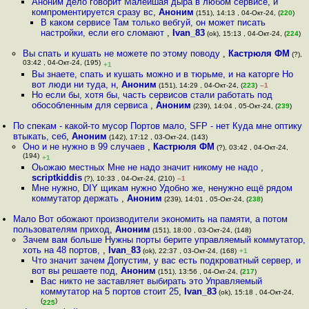
Аноним дело говорит Малейшая дыра в любом сервисе, и
компроментируется сразу вс
,
Аноним
(151), 14:13 , 04-Окт-24, (
220
)
В каком сервисе Там только вебгуй, он может писать
настройки, если его сломают
,
Ivan_83
(ok), 15:13 , 04-Окт-24, (
224
)
Вы спать и кушать не можете по этому поводу
,
Кастрюля ФМ
(?),
03:42 , 04-Окт-24, (195)
+1
Вы знаете, спать и кушать можно и в тюрьме, и на каторге Но
вот люди ни туда, н
,
Аноним
(151), 14:29 , 04-Окт-24, (
223
)
–1
Но если бы, хотя бы, часть сервисов стали работать под
обособленным для сервиса
,
Аноним
(239), 14:04 , 05-Окт-24, (
239
)
По спекам - какой-то мусор Портов мало, SFP - нет Куда мне оптику
втыкать, себ
,
Аноним
(142), 17:12 , 03-Окт-24, (143)
Оно и не нужно в 99 случаев
,
Кастрюля ФМ
(?), 03:42 , 04-Окт-24,
(194)
+1
Оьожаю местных Мне не надо значит никому не надо
,
scriptkiddis
(?), 10:33 , 04-Окт-24, (210)
–1
Мне нужно, DIY щикам нужно Удобно же, ненужно ещё рядом
коммутатор держать
,
Аноним
(239), 14:01 , 05-Окт-24, (
238
)
Мало Вот обожают производители экономить на памяти, а потом
пользователям приход
,
Аноним
(151), 18:00 , 03-Окт-24, (148)
Зачем вам больше Нужны порты берите управляемый коммутатор,
хоть на 48 портов,
,
Ivan_83
(ok), 22:37 , 03-Окт-24, (168)
+1
Что значит зачем Допустим, у вас есть подкроватный сервер, и
вот вы решаете под
,
Аноним
(151), 13:56 , 04-Окт-24, (
217
)
Вас никто не заставляет выбирать это Управляемый
коммутатор на 5 портов стоит 25
,
Ivan_83
(ok), 15:18 , 04-Окт-24,
(
)
225