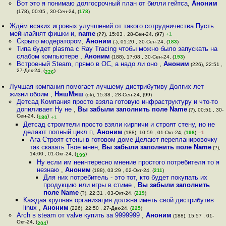
Вот это я понимаю долгосрочный план от билли гейтса
,
Аноним
(178), 00:05 , 30-Сен-24, (
178
)
Ждём всяких игровых улучшений от такого сотрудничества Пусть
мейнлайнят фишки и
,
name
(??), 15:03 , 28-Сен-24, (97)
+1
Скрыто модератором
,
Аноним
(-), 01:20 , 30-Сен-24, (
183
)
Типа будет plasma c Ray Tracing чтобы можно было запускать на
слабом компьютере
,
Аноним
(188), 17:08 , 30-Сен-24, (
193
)
Встроеный Steam, прямо в ОС, а надо ли оно
,
Аноним
(226), 22:51 ,
27-Дек-24, (
)
226
Лучшая компания помогает лучшему дистрибутиву Долгих лет
жизни обоим
,
НяшМяш
(ok), 15:38 , 28-Сен-24, (99)
Детсад Компания просто взяла готовую инфраструктуру и что-то
допиливает Ну не
,
Вы забыли заполнить поле Name
(?), 00:51 , 30-
Сен-24, (
)
180
+1
Детсад стромтели просто взяли кирпичи и строят стену, но не
делают полный цикл п
,
Аноним
(188), 10:59 , 01-Окт-24, (
198
)
–1
Ага Строят стены в готовом доме Делают перепланировочку
так сказать Твое мнен
,
Вы забыли заполнить поле Name
(?),
14:00 , 01-Окт-24, (
)
199
Ну если им неинтересно мнение простого потребителя то я
незнаю
,
Аноним
(188), 03:29 , 02-Окт-24, (
211
)
Для них потребитель - это тот, кто будет покупать их
продукцию или игры в стиме
,
Вы забыли заполнить
поле Name
(?), 22:31 , 03-Окт-24, (
219
)
Каждая крупная организация должна иметь свой дистрибутив
linux
,
Аноним
(226), 22:50 , 27-Дек-24, (
225
)
Arch в steam от valve купить за 9999999
,
Аноним
(188), 15:57 , 01-
Окт-24, (
)
204