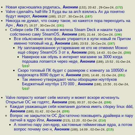
Новая красношапка родилась
,
Аноним
(132), 20:42 , 29-Сен-24, (
172
)
Valve сделайть half-life 3 Куда вы за arch взялись Ах да понятно
будут микрот
,
Аноним
(188), 15:27 , 30-Сен-24, (
187
)
Никогда не думал, что скажу такое, но кажется пора переходить на
Арч
,
Ахз
(?), 16:37 , 30-Сен-24, (
191
)
Собери себе ПК на основе железа Steam Deck и накати туда
собственно саму SteamOS
,
Аноним
(195), 21:44 , 30-Сен-24, (
196
)
Все обьяснение этих фишек упирается в купи новый пк Притом
именно топовый на д
,
Аноним
(188), 23:53 , 30-Сен-24, (
197
)
Ну запланированное устаревание не кто не отменял Можно
ещё сборку SteamOS 3 от в
,
Аноним
(200), 14:43 , 01-Окт-24, (
200
)
Наверное как обувь в интернет магазине за 3000 когда
подошва лопается через неде
,
Аноним
(188), 15:52 , 01-Окт-24,
(
)
203
Скоро топовый ПК будет с размером с комнату за 100500 и
видеокарта 8090 будит н
,
Аноним
(200), 14:46 , 01-Окт-24, (
201
)
Так именно утверждают челы обзорщики ноутбуков
Бюджетный ноутбук 170 000
,
Аноним
(188), 15:50 , 01-Окт-24,
(
)
202
Valve попросту копает себе могилу и может вскоре исчезнуть
Открытые ОС не годятс
,
Аноним
(208), 00:37 , 02-Окт-24, (
208
)
Каждая уважающая себя компания должна иметь сборку linux ddd
,
Аноним
(188), 01:42 , 02-Окт-24, (
209
)
Вопрос не закрытости ОС Достаточно поковырять драйвера и пару
патчей в ядро Или
,
Аноним
(213), 12:20 , 02-Окт-24, (
214
)
А понятно пару zen-ядер, кастомные гейминговые ядра, а потом
вопрос почему оно н
,
Аноним
(188), 14:09 , 02-Окт-24, (
215
)