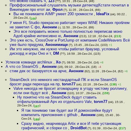
что можно сказать ч
,
123
(??), 10:31 , 28-Сен-24, (48)
Проффэсиональный слушатель музыки детектедКстати почитал в
Википедии про етот аи
,
Фрол
(?), 11:35 , 28-Сен-24, (66)
Вы не понимаете AIMP умеет 200 громкости
,
IdeaFix
(ok), 00:22 ,
29-Сен-24, (
)
144
У меня FL Studio прекрасно работает через WINE Никаких проблем
не заметил С фо
,
Аноним
(-), 11:50 , 28-Сен-24, (68)
Это все поправить можно только полностью переписав моно
Адоб крайне интенсивно ю
,
Аноним
(213), 12:18 , 02-Окт-24, (
213
)
Это уже есть, CrossOver и PortJump от компании CodeWeavers Всё
уже было придума
,
Анонимище
(?), 15:45 , 28-Сен-24, (103)
+1
Им это ненужно, им нужно чтобы работал браузер, условный
дискорд и игры Оно и т
,
DM
(??), 16:59 , 28-Сен-24, (115)
Успехов команде archlinux
,
Xo
(?), 08:50 , 28-Сен-24, (14)
+8
А что со SteamOS
,
Аноним
(18), 09:10 , 28-Сен-24, (18)
–4
стим дек ос базируется на арче
,
Аноним
(62), 11:26 , 28-Сен-24, (62)
+6
SteamDeck это немного нестандартный ПК и если SteamOS
бросят ради перехода на пр
,
torvn77
(ok), 22:16 , 28-Сен-24, (
138
)
+1
Valve никогда не бросит атомарщину в угоду чистому роллингу,
если они будут всё
,
Аноним
(110), 10:37 , 29-Сен-24, (
159
)
Ну понятно что на SteamDeck будут ставить
отфильтрованный Арч из отдельного Valv
,
torvn77
(ok), 15:16 ,
29-Сен-24, (
)
167
Я так понимаю там будет aur И домохозяйки будут
компилить приложения с github
,
Аноним
(188), 15:40 , 30-
Сен-24, (
)
188
Сразу видно, неарчевода Artix и все И тебе установщик
графический, и сборки со
,
DroidBot
(?), 01:39 , 03-Окт-24, (
217
)