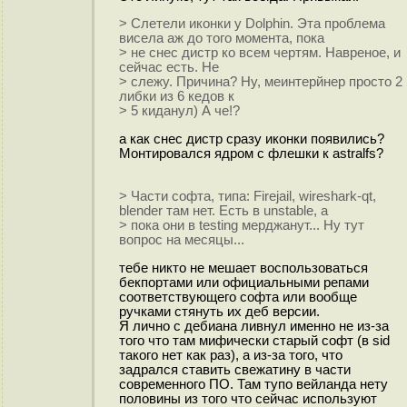
> Слетели иконки у Dolphin. Эта проблема
висела аж до того момента, пока
> не снес дистр ко всем чертям. Навреное, и
сейчас есть. Не
> слежу. Причина? Ну, меинтерйнер просто 2
либки из 6 кедов к
> 5 киданул) А че!?
а как снес дистр сразу иконки появились?
Монтировался ядром с флешки к astralfs?
> Части софта, типа: Firejail, wireshark-qt,
blender там нет. Есть в unstable, а
> пока они в testing мерджанут... Ну тут
вопрос на месяцы...
тебе никто не мешает воспользоваться
бекпортами или официальными репами
соответствующего софта или вообще
ручками стянуть их деб версии.
Я лично с дебиана ливнул именно не из-за
того что там мифически старый софт (в sid
такого нет как раз), а из-за того, что
задрался ставить свежатину в части
современного ПО. Там тупо вейланда нету
половины из того что сейчас используют