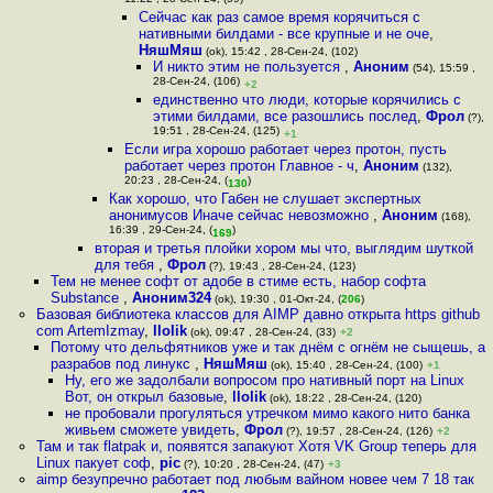
11:22 , 28-Сен-24, (59)
Сейчас как раз самое время корячиться с
нативными билдами - все крупные и не оче
,
НяшМяш
(ok), 15:42 , 28-Сен-24, (102)
И никто этим не пользуется
,
Аноним
(54), 15:59 ,
28-Сен-24, (106)
+2
единственно что люди, которые корячились с
этими билдами, все разошлись послед
,
Фрол
(?),
19:51 , 28-Сен-24, (125)
+1
Если игра хорошо работает через протон, пусть
работает через протон Главное - ч
,
Аноним
(132),
20:23 , 28-Сен-24, (
)
130
Как хорошо, что Габен не слушает экспертных
анонимусов Иначе сейчас невозможно
,
Аноним
(168),
16:39 , 29-Сен-24, (
)
169
вторая и третья плойки хором мы что, выглядим шуткой
для тебя
,
Фрол
(?), 19:43 , 28-Сен-24, (123)
Тем не менее софт от адобе в стиме есть, набор софта
Substance
,
Аноним324
(ok), 19:30 , 01-Окт-24, (
206
)
Базовая библиотека классов для AIMP давно открыта https github
com ArtemIzmay
,
llolik
(ok), 09:47 , 28-Сен-24, (33)
+2
Потому что дельфятников уже и так днём с огнём не сыщешь, а
разрабов под линукс
,
НяшМяш
(ok), 15:40 , 28-Сен-24, (100)
+1
Ну, его же задолбали вопросом про нативный порт на Linux
Вот, он открыл базовые
,
llolik
(ok), 18:22 , 28-Сен-24, (120)
не пробовали прогуляться утречком мимо какого нито банка
живьем сможете увидеть
,
Фрол
(?), 19:57 , 28-Сен-24, (126)
+2
Там и так flatpak и, появятся запакуют Хотя VK Group теперь для
Linux пакует соф
,
pic
(?), 10:20 , 28-Сен-24, (47)
+3
aimp безупречно работает под любым вайном новее чем 7 18 так