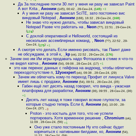
Да За последние почти 30 лет у меня ни разу не зависал Paint
А вот Krita
,
Аноним
(145), 00:42 , 29-Сен-24, (
145
)
+3
А у меня ни разу не зависал SciTE, зато постоянно вис
виндовый Notepad
,
Аноним
(168), 16:32 , 29-Сен-24, (
168
)
Не знаю что нужно делать, чтобы зависал виндовый
Notepad Разве что работать на
,
Neon
(??), 22:51 , 29-Сен-24,
(
)
174
С дохлой оперативкой и Helloworld, состоящий из
нескольких ассемблерных команд,
,
Neon
(??), 22:52 , 29-
Сен-24, (
)
175
+1
А смотря что делать Если именно рисовать, так Паинт даже
не обсуждаем, в этой к
,
_kp
(ok), 22:52 , 29-Сен-24, (
176
)
Зачем оно им Им игры продавать надо Фотошопа в стиме я что-то
не видел капча
,
Аноним
(54), 09:06 , 28-Сен-24, (17)
+1
это как перенос данных с гейфона на андроид, чтобы облегчить
переходотсутствие п
,
12yoexpert
(ok), 09:38 , 28-Сен-24, (29)
Зачем им облегчать кому-то переход Профит от линукса Valve
имеет лишь с продажи
,
Аноним
(54), 09:51 , 28-Сен-24, (35)
Габен ещё лет десять назад говорил, что винда - ужасная
платформа для разработки
,
Аноним
(36), 09:55 , 28-Сен-24, (36)
+1
Десять лет назад я тоже говорил всякие глупости, за
которые стыдно теперь Если б
,
Аноним
(54), 10:00 , 28-
Сен-24, (37)
–3
Proton - это костыль для того, что не успели
портировать Хотя временное решение
,
Chromium
(ok),
11:09 , 28-Сен-24, (56)
+1
Оно уже стало постоянным Ну кто сейчас будет
корячиться с нативными билдами, ко
,
Аноним
(54),