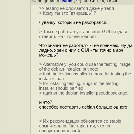
Сообщение от
Вася
(??), 30-Сен-24, 16:44
>> testing не сломается даже у тебя
> Кому ты это "втираешь"!?
чувачку, который не разобрался.
> Там не работал установщик GUI (когда я
ставил). На что они говорят:
Что значит не работал? Я не понимаю. Ну да
ладно, хрен с ним с GUI - ты точно в арч
можешь?
> Alternatively, you could use the testing image
of the debian-installer, but note
> that the testing installer is more for testing the
installer than
> for installing testing. Bugs in the testing
installer should be filed
> against the debian-installer pseudopackage.
и что?
способов поставить debian больше одного
> Их рекомендация обновится со stable
сомнительна. Где гарантия, что на
новоустановленной