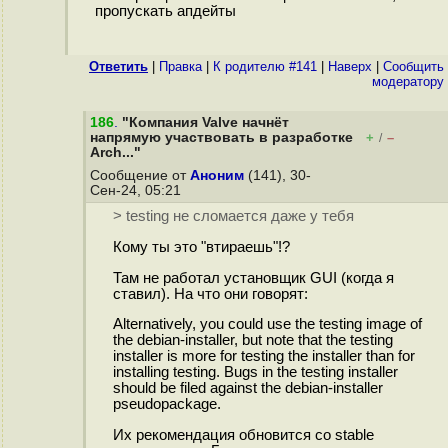
пропускать апдейты
Ответить
|
Правка
|
К родителю #141
|
Наверх
|
Cообщить
модератору
186
.
"Компания Valve начнёт
напрямую участвовать в разработке
+
–
/
Arch..."
Сообщение от
Аноним
(141), 30-
Сен-24, 05:21
> testing не сломается даже у тебя
Кому ты это "втираешь"!?
Там не работал установщик GUI (когда я
ставил). На что они говорят:
Alternatively, you could use the testing image of
the debian-installer, but note that the testing
installer is more for testing the installer than for
installing testing. Bugs in the testing installer
should be filed against the debian-installer
pseudopackage.
Их рекомендация обновится со stable