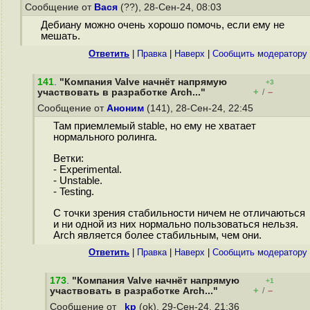
Сообщение от
Вася
(??), 28-Сен-24, 08:03
Дебиану можно очень хорошо помочь, если ему не
мешать.
Ответить
|
Правка
|
Наверх
|
Cообщить модератору
141
.
"Компания Valve начнёт напрямую
+3
+
–
участвовать в разработке Arch..."
/
Сообщение от
Аноним
(141), 28-Сен-24, 22:45
Там приемлемый stable, но ему не хватает
нормального ролинга.
Ветки:
- Experimental.
- Unstable.
- Testing.
С точки зрения стабильности ничем не отличаються
и ни одной из них нормально пользоваться нельзя.
Arch является более стабильным, чем они.
Ответить
|
Правка
|
Наверх
|
Cообщить модератору
173
.
"Компания Valve начнёт напрямую
+1
+
–
участвовать в разработке Arch..."
/
Сообщение от
_kp
(ok), 29-Сен-24, 21:36