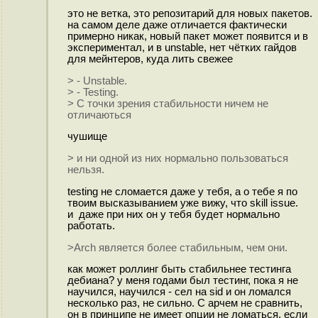
это не ветка, это репозитарий для новых пакетов.
на самом деле даже отличается фактически
примерно никак, новый пакет может появится и в
экспериментал, и в unstable, нет чётких гайдов
для мейнтеров, куда лить свежее
> - Unstable.
> - Testing.
> С точки зрения стабильности ничем не
отличаються
чушище
> и ни одной из них нормально пользоваться
нельзя.
testing не сломается даже у тебя, а о тебе я по
твоим высказыванием уже вижу, что skill issue.
и даже при них он у тебя будет нормально
работать.
>Arch является более стабильным, чем они.
как может роллинг быть стабильнее тестинга
дебиана? у меня годами был тестинг, пока я не
научился, научился - сел на sid и он ломался
несколько раз, не сильно. С арчем не сравнить,
он в принципе не имеет опции не ломаться, если