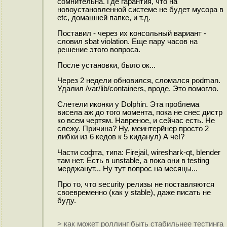
сомнительна. Где гарантия, что на
новоустановленной системе не будет мусора в
etc, домашней папке, и т.д.
Поставил - через их консольный вариант -
словил sbat violation. Еще пару часов на
решение этого вопроса.
После установки, было ок...
Через 2 недели обновился, сломался podman.
Удалил /var/lib/containers, вроде. Это помогло.
Слетели иконки у Dolphin. Эта проблема
висела аж до того момента, пока не снес дистр
ко всем чертям. Навреное, и сейчас есть. Не
слежу. Причина? Ну, меинтерйнер просто 2
либки из 6 кедов к 5 киданул) А че!?
Части софта, типа: Firejail, wireshark-qt, blender
там нет. Есть в unstable, а пока они в testing
мерджанут... Ну тут вопрос на месяцы...
Про то, что security релизы не поставляются
своевременно (как у stable), даже писать не
буду.
> как может роллинг быть стабильнее тестинга