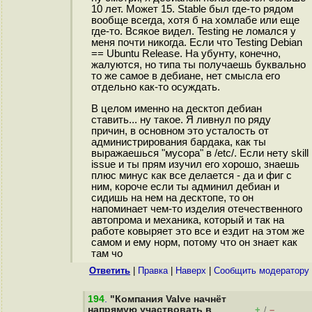
10 лет. Может 15. Stable был где-то рядом
вообще всегда, хотя б на хомлабе или еще
где-то. Всякое видел. Testing не ломался у
меня почти никогда. Если что Testing Debian
== Ubuntu Release. На убунту, конечно,
жалуются, но типа ты получаешь буквально
то же самое в дебиане, нет смысла его
отдельно как-то осуждать.
В целом именно на десктоп дебиан
ставить... ну такое. Я ливнул по ряду
причин, в основном это усталость от
администрирования бардака, как ты
выражаешься "мусора" в /etc/. Если нету skill
issue и ты прям изучил его хорошо, знаешь
плюс минус как все делается - да и фиг с
ним, короче если ты админил дебиан и
сидишь на нем на десктопе, то он
напоминает чем-то изделия отечественного
автопрома и механика, который и так на
работе ковыряет это все и ездит на этом же
самом и ему норм, потому что он знает как
там чо
Ответить
|
Правка
|
Наверх
|
Cообщить модератору
194
.
"Компания Valve начнёт
напрямую участвовать в
+
–
/