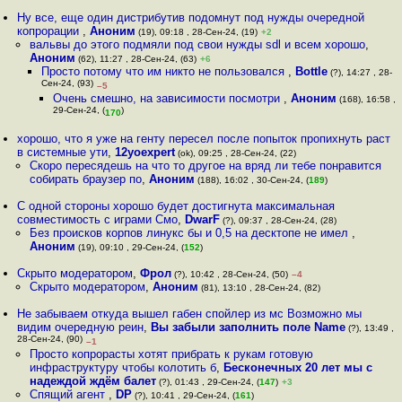
Ну все, еще один дистрибутив подомнут под нужды очередной
копрорации
,
Аноним
(19), 09:18 , 28-Сен-24, (19)
+2
вальвы до этого подмяли под свои нужды sdl и всем хорошо
,
Аноним
(62), 11:27 , 28-Сен-24, (63)
+6
Просто потому что им никто не пользовался
,
Bottle
(?), 14:27 , 28-
Сен-24, (93)
–5
Очень смешно, на зависимости посмотри
,
Аноним
(168), 16:58 ,
29-Сен-24, (
)
170
хорошо, что я уже на генту пересел после попыток пропихнуть раст
в системные ути
,
12yoexpert
(ok), 09:25 , 28-Сен-24, (22)
Скоро пересядешь на что то другое на вряд ли тебе понравится
собирать браузер по
,
Аноним
(188), 16:02 , 30-Сен-24, (
189
)
С одной стороны хорошо будет достигнута максимальная
совместимость с играми Смо
,
DwarF
(?), 09:37 , 28-Сен-24, (28)
Без происков корпов линукс бы и 0,5 на десктопе не имел
,
Аноним
(19), 09:10 , 29-Сен-24, (
152
)
Скрыто модератором
,
Фрол
(?), 10:42 , 28-Сен-24, (50)
–4
Скрыто модератором
,
Аноним
(81), 13:10 , 28-Сен-24, (82)
Не забываем откуда вышел габен спойлер из мс Возможно мы
видим очередную реин
,
Вы забыли заполнить поле Name
(?), 13:49 ,
28-Сен-24, (90)
–1
Просто копрорасты хотят прибрать к рукам готовую
инфраструктуру чтобы колотить б
,
Бесконечных 20 лет мы с
надеждой ждём балет
(?), 01:43 , 29-Сен-24, (
147
)
+3
Спящий агент
,
DP
(?), 10:41 , 29-Сен-24, (
161
)