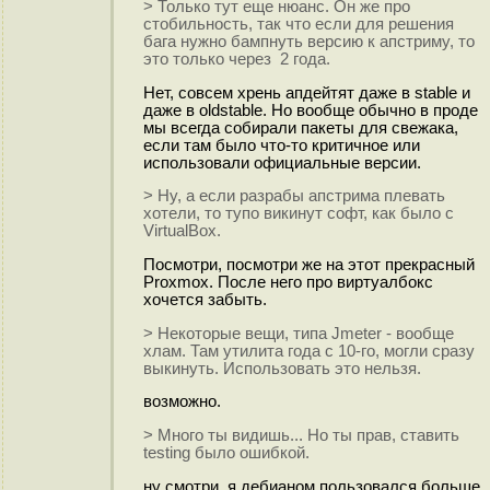
> Только тут еще нюанс. Он же про
стобильность, так что если для решения
бага нужно бампнуть версию к апстриму, то
это только через 2 года.
Нет, совсем хрень апдейтят даже в stable и
даже в oldstable. Но вообще обычно в проде
мы всегда собирали пакеты для свежака,
если там было что-то критичное или
использовали официальные версии.
> Ну, а если разрабы апстрима плевать
хотели, то тупо викинут софт, как было с
VirtualBox.
Посмотри, посмотри же на этот прекрасный
Proxmox. После него про виртуалбокс
хочется забыть.
> Некоторые вещи, типа Jmeter - вообще
хлам. Там утилита года с 10-го, могли сразу
выкинуть. Использовать это нельзя.
возможно.
> Много ты видишь... Но ты прав, ставить
testing было ошибкой.
ну смотри, я дебианом пользовался больше