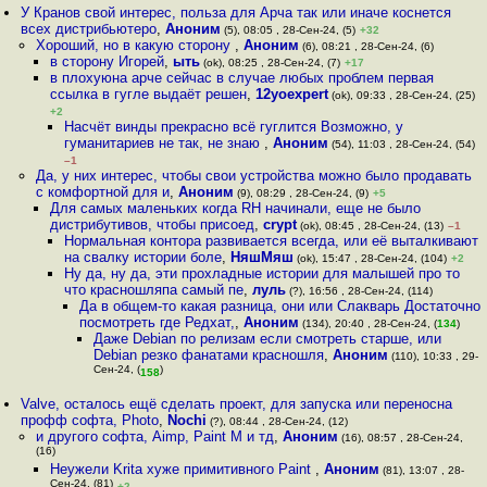
У Кранов свой интерес, польза для Арча так или иначе коснется
всех дистрибьютеро
,
Аноним
(5), 08:05 , 28-Сен-24, (5)
+32
Хороший, но в какую сторону
,
Аноним
(6), 08:21 , 28-Сен-24, (6)
в сторону Игорей
,
ыть
(ok), 08:25 , 28-Сен-24, (7)
+17
в плохуюна арче сейчас в случае любых проблем первая
ссылка в гугле выдаёт решен
,
12yoexpert
(ok), 09:33 , 28-Сен-24, (25)
+2
Насчёт винды прекрасно всё гуглится Возможно, у
гуманитариев не так, не знаю
,
Аноним
(54), 11:03 , 28-Сен-24, (54)
–1
Да, у них интерес, чтобы свои устройства можно было продавать
с комфортной для и
,
Аноним
(9), 08:29 , 28-Сен-24, (9)
+5
Для самых маленьких когда RH начинали, еще не было
дистрибутивов, чтобы присоед
,
crypt
(ok), 08:45 , 28-Сен-24, (13)
–1
Нормальная контора развивается всегда, или её выталкивают
на свалку истории боле
,
НяшМяш
(ok), 15:47 , 28-Сен-24, (104)
+2
Ну да, ну да, эти прохладные истории для малышей про то
что красношляпа самый пе
,
луль
(?), 16:56 , 28-Сен-24, (114)
Да в общем-то какая разница, они или Слакварь Достаточно
посмотреть где Редхат,
,
Аноним
(134), 20:40 , 28-Сен-24, (
134
)
Даже Debian по релизам если смотреть старше, или
Debian резко фанатами красношля
,
Аноним
(110), 10:33 , 29-
Сен-24, (
)
158
Valve, осталось ещё сделать проект, для запуска или переносна
профф софта, Photo
,
Nochi
(?), 08:44 , 28-Сен-24, (12)
и другого софта, Aimp, Paint M и тд
,
Аноним
(16), 08:57 , 28-Сен-24,
(16)
Неужели Krita хуже примитивного Paint
,
Аноним
(81), 13:07 , 28-
Сен-24, (81)
+2