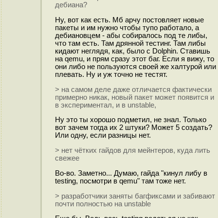
дебиана?
Ну, вот как есть. Мб арчу постовляет новые
пакеты и им нужно чтобы тупо работало, а
дебиановцем - абы собиралось под те либы,
что там есть. Там дрянной тестинг. Там либы
кидают неглядя, как, было с Dolphin. Ставишь
на qemu, и прям сразу этот баг. Если я вижу, то
они либо не пользуются своей же халтурой или
плевать. Ну и уж точно не тестят.
> на самом деле даже отличается фактически
примерно никак, новый пакет может появится и
в экспериментал, и в unstable,
Ну это ты хорошо подметил, не знал. Только
вот зачем тогда их 2 штуки? Может 5 создать?
Или одну, если разницы нет.
> нет чётких гайдов для мейнтеров, куда лить
свежее
Во-во. Заметно... Думаю, гайда "кинул либу в
testing, посмотри в qemu" там тоже нет.
> разработчики заняты багфиксами и забивают
почти полностью на unstable