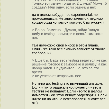
Только вот зачем тогда их 2 штуки? Может 5
создать? Или одну, если разницы нет.
да в целом забудь про experimental, не
промахнешься. Не знаю зачем он, видимо
когда-то давно там он кому-то был нужен )
> Во-во. Заметно... Думаю, гайда "кинул
либу в testing, посмотри в qemu" там тоже
нет.
там немножко свой мирок в этом плане.
Опять же таки все сильно зависит от твоих
требований.
> Еще бы. Ведь весь testing ведеться не как
решение готовое к заморозке и релизу, а как
набор багов. Неудивительно, что за это
время
> не успевают исправить все.
Ну типа да, testing это выживший unstable.
Если что-то радикально ломается - это в
тестинг не попадает. Если что-то в целом
ломается - об этом пишут багрепорты. Если
никто ни на что не пожаловался, значит все
ок )