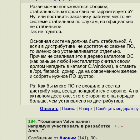
Разве можно пользоваться сборкой,
стабильность которой явно не гаррантируется?
Ну, или поставить заказчику рабочее место не
системе стабильной по слухам, но официально
не стабильной.
Так не годится.
Основная система должна быть стабильной. А
если в дистрибутиве не достаточно свежее ПО,
то именно оно устанавливается отдельно.
Причем не сваливая это в дерево каталогов ОС
(как раньше любой инсталлятор считал своим
долгом нагадить в каталог С:/windows), а ставить
в /opt, flatpaсk, докер.. да на современном железе
и собрать нужное ПО шустро.
Ps: Как бы много ПО не входило в состав
дистрибутива, всегда понадобится сторонне. А на
активном десктопе, этого стороннего на порядки
больше, чем установлено из дистрибутива.
Ответить
|
Правка
|
Наверх
|
Cообщить модератору
184
.
"Компания Valve начнёт
напрямую участвовать в разработке
+
–
/
Arch..."
Сообщение от
Аноним
(141), 30-