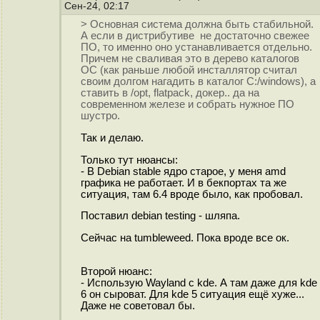
Сен-24, 02:17
> Основная система должна быть стабильной.
А если в дистрибутиве не достаточно свежее
ПО, то именно оно устанавливается отдельно.
Причем не сваливая это в дерево каталогов
ОС (как раньше любой инсталлятор считал
своим долгом нагадить в каталог С:/windows), а
ставить в /opt, flatpaсk, докер.. да на
современном железе и собрать нужное ПО
шустро.
Так и делаю.
Только тут нюансы:
- В Debian stable ядро старое, у меня amd
графика не работает. И в бекпортах та же
ситуация, там 6.4 вроде было, как пробовал.
Поставил debian testing - шляпа.
Сейчас на tumbleweed. Пока вроде все ок.
Второй нюанс:
- Использую Wayland с kde. А там даже для kde
6 он сыроват. Для kde 5 ситуация ещё хуже...
Даже не советовал бы.