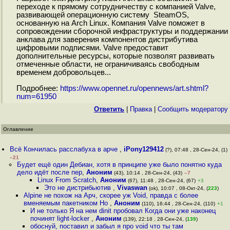
переходе к прямому сотрудничеству с компанией Valve,
развивающей операционную систему SteamOS,
основанную на Arch Linux. Компания Valve поможет в
сопровождении сборочной инфраструктуры и поддержании
анклава для заверения компонентов дистрибутива
цифровыми подписями. Valve предоставит
дополнительные ресурсы, которые позволят развивать
отмеченные области, не ограничиваясь свободным
временем добровольцев...
Подробнее:
https://www.opennet.ru/opennews/art.shtml?
num=61950
Ответить
|
Правка
|
Cообщить модератору
Оглавление
Всё Кончилась расслабуха в арче
,
iPony129412
(?), 07:48 , 28-Сен-24, (1)
–21
Будет ещё один Дебиан, хотя в принципе уже было понятно куда
дело идёт после пер
,
Аноним
(43), 10:14 , 28-Сен-24, (43)
–7
Linux From Scratch
,
Аноним
(67), 11:48 , 28-Сен-24, (67)
+3
Это не дистрибьютив
,
Vivaswan
(ok), 10:07 , 08-Окт-24, (
223
)
Alpine не похож на Арч, скорее уж Void, правда с более
вменяемым пакетником Но
,
Аноним
(110), 16:44 , 28-Сен-24, (110)
+1
И не только Я на нем dinit пробовал Когда они уже наконец
починят light-locker
,
Аноним
(139), 22:18 , 28-Сен-24, (
139
)
обоснуй, поставил и забыл я про void что ты там