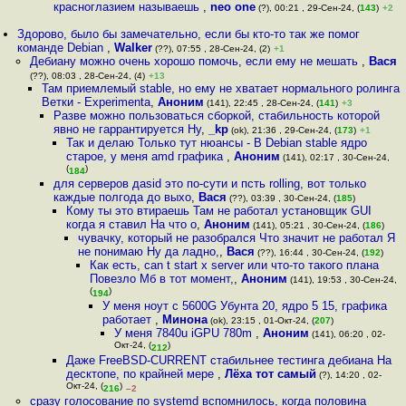
красноглазием называешь
,
neo one
(?), 00:21 , 29-Сен-24, (
143
)
+2
Здорово, было бы замечательно, если бы кто-то так же помог
команде Debian
,
Walker
(??), 07:55 , 28-Сен-24, (2)
+1
Дебиану можно очень хорошо помочь, если ему не мешать
,
Вася
(??), 08:03 , 28-Сен-24, (4)
+13
Там приемлемый stable, но ему не хватает нормального ролинга
Ветки - Experimenta
,
Аноним
(141), 22:45 , 28-Сен-24, (
141
)
+3
Разве можно пользоваться сборкой, стабильность которой
явно не гаррантируется Ну
,
_kp
(ok), 21:36 , 29-Сен-24, (
173
)
+1
Так и делаю Только тут нюансы - В Debian stable ядро
старое, у меня amd графика
,
Аноним
(141), 02:17 , 30-Сен-24,
(
)
184
для серверов даsid это по-сути и псть rolling, вот только
каждые полгода до выхо
,
Вася
(??), 03:39 , 30-Сен-24, (
185
)
Кому ты это втираешь Там не работал установщик GUI
когда я ставил На что о
,
Аноним
(141), 05:21 , 30-Сен-24, (
186
)
чувачку, который не разобрался Что значит не работал Я
не понимаю Ну да ладно,
,
Вася
(??), 16:44 , 30-Сен-24, (
192
)
Как есть, can t start x server или что-то такого плана
Повезло Мб в тот момент,
,
Аноним
(141), 19:53 , 30-Сен-24,
(
)
194
У меня ноут с 5600G Убунта 20, ядро 5 15, графика
работает
,
Минона
(ok), 23:15 , 01-Окт-24, (
207
)
У меня 7840u iGPU 780m
,
Аноним
(141), 06:20 , 02-
Окт-24, (
)
212
Даже FreeBSD-CURRENT стабильнее тестинга дебиана На
десктопе, по крайней мере
,
Лёха тот самый
(?), 14:20 , 02-
Окт-24, (
)
216
–2
сразу голосование по systemd вспомнилось, когда половина