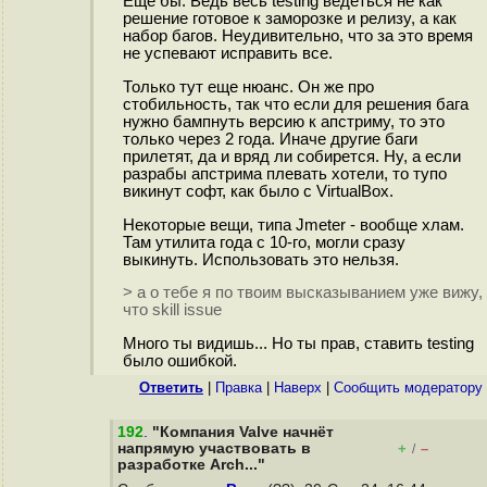
Еще бы. Ведь весь testing ведеться не как
решение готовое к заморозке и релизу, а как
набор багов. Неудивительно, что за это время
не успевают исправить все.
Только тут еще нюанс. Он же про
стобильность, так что если для решения бага
нужно бампнуть версию к апстриму, то это
только через 2 года. Иначе другие баги
прилетят, да и вряд ли собирется. Ну, а если
разрабы апстрима плевать хотели, то тупо
викинут софт, как было с VirtualBox.
Некоторые вещи, типа Jmeter - вообще хлам.
Там утилита года с 10-го, могли сразу
выкинуть. Использовать это нельзя.
> а о тебе я по твоим высказыванием уже вижу,
что skill issue
Много ты видишь... Но ты прав, ставить testing
было ошибкой.
Ответить
|
Правка
|
Наверх
|
Cообщить модератору
192
.
"Компания Valve начнёт
напрямую участвовать в
+
–
/
разработке Arch..."