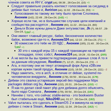
членов совета из RH V
,
crypt
(ok), 08:36 , 28-Сен-24, (10)
+5
Следует правильно указать контекст голосование за сисдемд в
дебиан был только и
,
Avririon
(ok), 11:02 , 28-Сен-24, (53)
+4
Голосования по такому же типу было против Слолмана
,
Аноним
(142), 22:49 , 28-Сен-24, (
142
)
+1
Хорошо если так, но в большинстве случаев цели компаний и
сообщества расходятся
,
Аноним
(60), 11:22 , 28-Сен-24, (60)
Деньги Всем нужны деньги Даже энтузиастам
,
Jh
(?), 06:57 , 29-
Сен-24, (
)
150
+1
Они имеют главный ресурс, бабки, бесконечное количество
бабок, возможно где-то н
,
Аноним324
(ok), 12:10 , 28-Сен-24, (71)
+1
30 комиссии это тебе не 20 НДС
,
Аноним
(195), 21:40 , 30-Сен-24,
(
)
195
+1
30 это с каждой игры 15 c каждой транзакции на торговой
площадке, плюс собст
,
Аноним324
(ok), 19:28 , 01-Окт-24, (
205
)
А не могли бы вы привести подтверждение данных слов А то я
за данным обсуждение
,
Rootlexx
(?), 12:15 , 28-Сен-24, (72)
–3
Ага, и поэтому они не тянут атомарный форк Арча xDВсем
корпам нужен такой продук
,
Аноним
(110), 16:50 , 28-Сен-24, (111)
–2
Надо заметить, что в arch, в отличие от debian, systemd по-
человечески внедрили,
,
Аноним
(179), 00:50 , 30-Сен-24, (
179
)
Дебиан это свалка устаревших версий без поддержки https
packages debian org bu
,
Аноним
(132), 20:31 , 28-Сен-24, (
132
)
+2
Я как-то делал свой пакет php для дебиана долго объяснять,
было надо Сначала
,
Аноним
(179), 00:54 , 30-Сен-24, (
181
)
Начнём с того, что сейчас stable-ветка - это bookworm Buster
был стабильным ещё
,
Niko2040
(ok), 01:17 , 30-Сен-24, (
182
)
Valve пыталась это сделать в SteamOS 2 и викинула на мороз
дебиан с гном в Steam
,
Аноним
(142), 11:34 , 29-Сен-24, (
162
)
+1