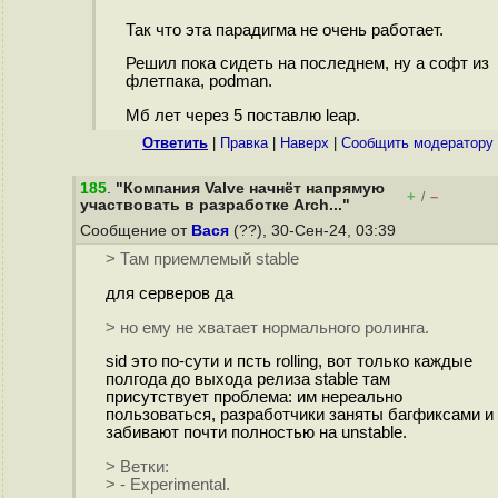
Так что эта парадигма не очень работает.
Решил пока сидеть на последнем, ну а софт из
флетпака, podman.
Мб лет через 5 поставлю leap.
Ответить
|
Правка
|
Наверх
|
Cообщить модератору
185
.
"Компания Valve начнёт напрямую
+
–
/
участвовать в разработке Arch..."
Сообщение от
Вася
(??), 30-Сен-24, 03:39
> Там приемлемый stable
для серверов да
> но ему не хватает нормального ролинга.
sid это по-сути и псть rolling, вот только каждые
полгода до выхода релиза stable там
присутствует проблема: им нереально
пользоваться, разработчики заняты багфиксами и
забивают почти полностью на unstable.
> Ветки:
> - Experimental.