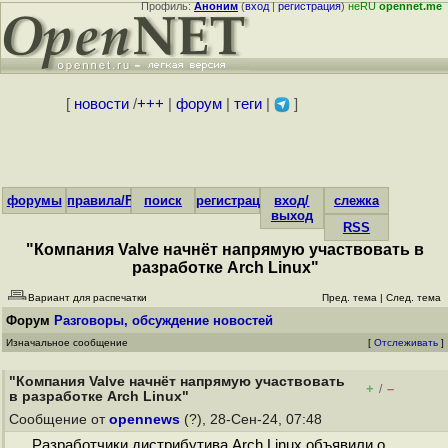
Профиль:
Аноним
(
вход
|
регистрация
)
неRU
opennet.me
[
новости
/
+++
|
форум
|
теги
|
]
форумы
правила/FAQ
поиск
регистрация
вход/
слежка
выход
RSS
"Компания Valve начнёт напрямую участвовать в
разработке Arch Linux"
Вариант для распечатки
Пред. тема
|
След. тема
Форум
Разговоры, обсуждение новостей
Изначальное сообщение
[
Отслеживать
]
"Компания Valve начнёт напрямую участвовать
+
–
/
в разработке Arch Linux"
Сообщение от
opennews
(?), 28-Сен-24, 07:48
Разработчики дистрибутива Arch Linux объявили о