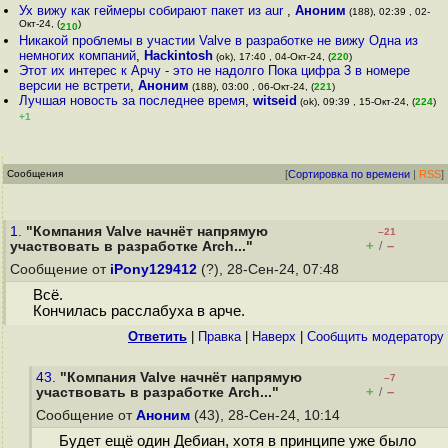
Ух вижу как геймеры собирают пакет из aur
,
Аноним
(188), 02:39 , 02-
Окт-24, (
)
210
Никакой проблемы в участии Valve в разработке не вижу Одна из
немногих компаний
,
Hackintosh
(ok), 17:40 , 04-Окт-24, (
220
)
Этот их интерес к Арчу - это не надолго Пока цифра 3 в номере
версии не встрети
,
Аноним
(188), 03:00 , 06-Окт-24, (
221
)
Лучшая новость за последнее время
,
witseid
(ok), 09:39 , 15-Окт-24, (
224
)
+1
Сообщения
[
Сортировка по времени
|
RSS
]
1.
"Компания Valve начнёт напрямую
–21
+
–
участвовать в разработке Arch..."
/
Сообщение от
iPony129412
(?), 28-Сен-24, 07:48
Всё.
Кончилась расслабуха в арче.
Ответить
|
Правка
|
Наверх
|
Cообщить модератору
43.
"Компания Valve начнёт напрямую
–7
+
–
участвовать в разработке Arch..."
/
Сообщение от
Аноним
(43), 28-Сен-24, 10:14
Будет ещё один Дебиан, хотя в принципе уже было