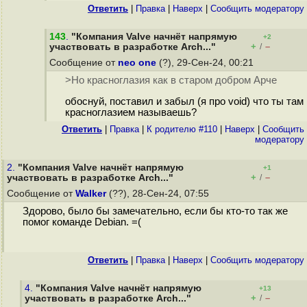
Ответить
|
Правка
|
Наверх
|
Cообщить модератору
143
.
"Компания Valve начнёт напрямую
+2
+
–
участвовать в разработке Arch..."
/
Сообщение от
neo one
(?), 29-Сен-24, 00:21
>Но кpacнoглaзия как в старом добром Арче
обоснуй, поставил и забыл (я про void) что ты там
красноглазием называешь?
Ответить
|
Правка
|
К родителю #110
|
Наверх
|
Cообщить
модератору
2.
"Компания Valve начнёт напрямую
+1
+
–
участвовать в разработке Arch..."
/
Сообщение от
Walker
(??), 28-Сен-24, 07:55
Здорово, было бы замечательно, если бы кто-то так же
помог команде Debian. =(
Ответить
|
Правка
|
Наверх
|
Cообщить модератору
4.
"Компания Valve начнёт напрямую
+13
+
–
участвовать в разработке Arch..."
/