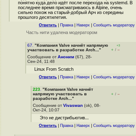
понятно куда дело идёт после перехода на systemd. В
последнее время присматриваюсь в Alpine, очень
сильно похож на старый-добрый Арч из середины
прошлого десятилетия.
Ответить
|
Правка
|
Наверх
|
Cообщить модератору
Часть нити удалена модератором
67.
"Компания Valve начнёт напрямую
+3
+
–
участвовать в разработке Arch..."
/
Сообщение от
Аноним
(67), 28-
Сен-24, 11:48
Linux From Scratch
Ответить
|
Правка
|
Наверх
|
Cообщить модератору
223
.
"Компания Valve начнёт
напрямую участвовать в
+
–
/
разработке Arch..."
Сообщение от
Vivaswan
(ok), 08-
Окт-24, 10:07
Это не дистрибьютив...
Ответить
|
Правка
|
Наверх
|
Cообщить модератору