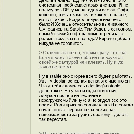
действительно под те либы что есть. Это
системная проблема старых дистров. Я не
пользуюсь DE, у меня годами все ок. Софт,
конечно, тожы окаменел в каком-то плане,
но тут такое... Когда в линуксе иначе-то
было?! Хочешь относительно вылизанного
UX, садись на Stable. Там будет, в основном,
самый свежий софт на момент релиза, а
релизы там. Раз в два года? Короче дебиан
никуда не торопится.
> Ставишь на qemu, и прям сразу этот баг.
Если я вижу, то они либо не пользуются
своей же халтурой или плевать. Ну и уж
точно не тестят.
Ну в stable оно скорее всего будет работать.
Увы, у debian основная ветка это именно он.
Что у тебя сломалось в testing/unstable -
дело такое. Но у меня годы освоения
линукса прошли на тестинге и
незагружаемый линукс я не видел все это
время. Ради прикола садился на sid с самого
начал, после первых нескольких раз
невозможности загрузить систему - делать
так перестал.
> Ну это ты хорошо подметил, не знал.