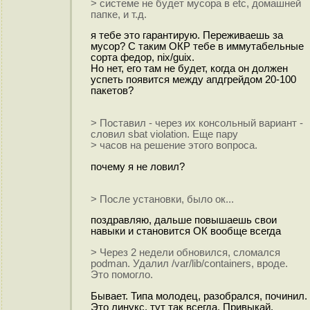
> системе не будет мусора в etc, домашней
папке, и т.д.
я тебе это гарантирую. Переживаешь за
мусор? С таким ОКР тебе в иммутабельные
сорта федор, nix/guix.
Но нет, его там не будет, когда он должен
успеть появится между апдгрейдом 20-100
пакетов?
> Поставил - через их консольный вариант -
словил sbat violation. Еще пару
> часов на решение этого вопроса.
почему я не ловил?
> После установки, было ок...
поздравляю, дальше повышаешь свои
навыки и становится ОК вообще всегда
> Через 2 недели обновился, сломался
podman. Удалил /var/lib/containers, вроде.
Это помогло.
Бывает. Типа молодец, разобрался, починил.
Это линукс, тут так всегда. Привыкай.