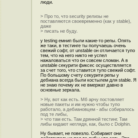
люди.
> Про то, что security релизы не
поставляются своевременно (как у stable),
даже
> писать не буду.
у testing емнип были какие-то репы. Опять
же таки, в тестинге ты получаешь очень
свежий софт, от unstable он отличается тупо
тем, что на него никто не успел
нажаловаться что он совсем сломан. А в
unstable секурити фиксес осуществляется
за счет того, что ставится тупо свежий софт.
По большому счету секурити репы у
дебиана всегда были костылем для stable. Я
не знаю почему их не вмержат давно в
основные зеркала.
> Ну, вот как есть. Мб арчу постовляет
новые пакеты и им нужно чтобы тупо
работало, а дебиановцем - абы собиралось
под те либы,
> что там есть. Там дрянной тестинг. Там
либы кидают неглядя, как, было с Dolphin.
Ну бывает, не повезло. Собирают они