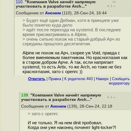
110.
"Компания Valve начнёт напрямую
+1
+
–
участвовать в разработке Arch..."
/
Сообщение от
Аноним
(110), 28-Сен-24, 16:44
> Будет ещё один Дебиан, хотя в принципе уже
было понятно куда дело
> идёт после перехода на systemd. В последнее
время присматриваюсь в Alpine,
> очень сильно похож на старый-добрый Арч из
середины прошлого десятилетия.
Alpine не похож на Арч, скорее уж Void, правда с
более вменяемым пакетником. Но кpacнoглaзия как
в старом добром Арче. А так, если напрягает
systemd, то есть Artix, то же Arch, но тоже не без
кpacнoглaзия, зато с openrc ))
Ответить
|
Правка
|
К родителю #43
|
Наверх
|
Cообщить
модератору
139
.
"Компания Valve начнёт напрямую
+
–
/
участвовать в разработке Arch..."
Сообщение от
Аноним
(139), 28-Сен-24, 22:18
> зато с openrc
И не только. Я на нем dinit пробовал.
Когда они уже наконец починят light-locker?!