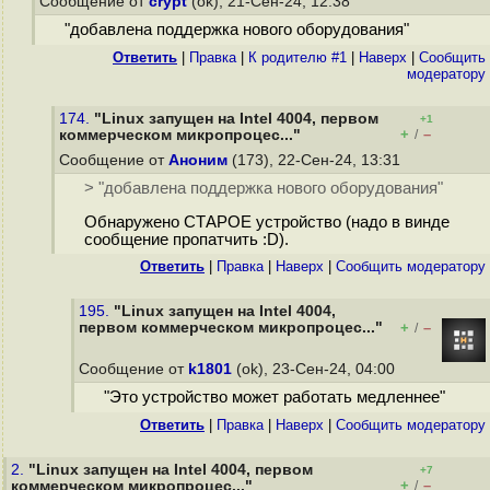
Сообщение от
crypt
(ok), 21-Сен-24, 12:38
"добавлена поддержка нового оборудования"
Ответить
|
Правка
|
К родителю #1
|
Наверх
|
Cообщить
модератору
174.
"Linux запущен на Intel 4004, первом
+1
+
–
коммерческом микропроцес..."
/
Сообщение от
Аноним
(173), 22-Сен-24, 13:31
> "добавлена поддержка нового оборудования"
Обнаружено СТАРОЕ устройство (надо в винде
сообщение пропатчить :D).
Ответить
|
Правка
|
Наверх
|
Cообщить модератору
195.
"Linux запущен на Intel 4004,
первом коммерческом микропроцес..."
+
–
/
Сообщение от
k1801
(ok), 23-Сен-24, 04:00
"Это устройство может работать медленнее"
Ответить
|
Правка
|
Наверх
|
Cообщить модератору
2.
"Linux запущен на Intel 4004, первом
+7
+
–
коммерческом микропроцес..."
/