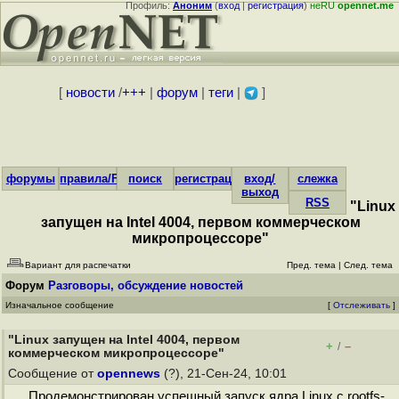
Профиль:
Аноним
(
вход
|
регистрация
)
неRU
opennet.me
[
новости
/
+++
|
форум
|
теги
|
]
форумы
правила/FAQ
поиск
регистрация
вход/
слежка
выход
RSS
"Linux
запущен на Intel 4004, первом коммерческом
микропроцессоре"
Вариант для распечатки
Пред. тема
|
След. тема
Форум
Разговоры, обсуждение новостей
Изначальное сообщение
[
Отслеживать
]
"Linux запущен на Intel 4004, первом
+
–
/
коммерческом микропроцессоре"
Сообщение от
opennews
(?), 21-Сен-24, 10:01
Продемонстрирован успешный запуск ядра Linux с rootfs-