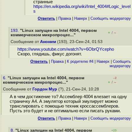
странные
https://en.wikipedia.org/wiki/Intel_4004#Logic_level
s
Ответить
|
Правка
|
Наверх
|
Cообщить модератору
193.
"Linux запущен на Intel 4004, первом
+
–
/
коммерческом микропроцес..."
Сообщение от
Аноним
(193), 23-Сен-24, 01:53
https://www.youtube.com/watch?v=6ObrQYcepho
Скоро, глядишь, фикус догонят.
Ответить
|
Правка
|
К родителю #4
|
Наверх
|
Cообщить
модератору
6.
"Linux запущен на Intel 4004, первом
–2
+
–
коммерческом микропроцес..."
/
Сообщение от
Гордон Мур
(?), 21-Сен-24, 10:28
А в чем достижение то? Ассемблер 4004 влезает на одну
страничку A4. А эмулятор который эмулирует можно
транслировать с помощью техник кроссассемблеров.
Пусть это будет и не оптимально если писать руками.
Ответить
|
Правка
|
Наверх
|
Cообщить модератору
8.
"Linux запущен на Intel 4004, первом
+25