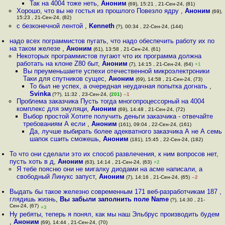
Так на 4004 тоже неть
,
Аноним
(69), 15:21 , 21-Сен-24, (81)
Хорошо, что вы не гостья из прошлого Повезло ядру
,
Аноним
(69),
15:23 , 21-Сен-24, (82)
c безконечной лентой
,
Kenneth
(?), 00:34 , 22-Сен-24, (144)
надо всех пограммистов пугать, что надо обеспечить работу их по
на таком железе
,
Аноним
(61), 13:58 , 21-Сен-24, (61)
Некоторых программистов пугают что их программа должна
работать на клоне Z80 быт
,
Аноним
(7), 14:15 , 21-Сен-24, (64)
+1
Вы преуменьшаете успехи отечественной микроэлектроники
Таки для спутников сущес
,
Аноним
(69), 14:58 , 21-Сен-24, (73)
То был не успех, а очередная неудачная попытка догнать
,
Svinka
(??), 11:32 , 23-Сен-24, (
201
)
–1
Проблема заказчика Пусть тогда многопроцессорный на 4004
комплекс для эмуляци
,
Аноним
(69), 14:48 , 21-Сен-24, (72)
Выбор простой Хотите получить деньги заказчика - отвечайте
требованиям А если
,
Аноним
(161), 09:04 , 22-Сен-24, (161)
Да, лучше выбирать более адекватного заказчика А не А семь
шапок сшить сможешь
,
Аноним
(181), 15:45 , 22-Сен-24, (182)
То что они сделали это их способ развлечения, к ним вопросов нет,
пусть хоть в д
,
Аноним
(63), 14:14 , 21-Сен-24, (63)
+2
Я тебе поясню они не мигалку диодами на асме написали, а
свободный Линукс запуст
,
Аноним
(7), 14:16 , 21-Сен-24, (65)
–2
Выдать бы такое железно современным 171 веб-разработчикам 187 ,
глядишь жизнь
,
Вы забыли заполнить поле Name
(?), 14:30 , 21-
Сен-24, (67)
+3
Ну ребяты, теперь я понял, как мы наш Эльбрус производить будем
,
Аноним
(69), 14:44 , 21-Сен-24, (70)