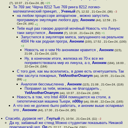
(7), 10:37 , 21-Сен-24, (8)
+25
Те 769 зис Чёрча 8212 Тью 769 ринга 8212 логико-
математический принцип,
,
Ученый
(?), 12:32 , 21-Сен-24, (36)
–3
на любом процессоре аппаратном , можно запустить
программую эмуляцию любого дру
,
Аноним
(44), 12:59 , 21-
Сен-24, (44)
+1
Тебе ещё раз говорю дорогой мочёный Новость что Линукс
таки запустился
,
Аноним
(7), 13:16 , 21-Сен-24, (50)
+1
Запустился в эмуляторе мипса, запущенного на реальном
4004 Не как родная програ
,
Аноним
(100), 17:52 , 21-Сен-24, (100)
+2
Новость не о чем Но анонимам нравится
,
Аноним
(115),
21:08 , 21-Сен-24, (115)
Ну, в конечном итоге, железка из 70-х все же
поприветствовала мир из линуха, а о
,
Аноним
(184), 16:00 ,
22-Сен-24, (184)
С того дня, как мы вселились, в доме есть огнетушитель Так
чём заслуга пожарных
,
YetAnotherOnanym
(ok), 16:55 , 21-Сен-24,
(89)
+2
Аналогия бессмысленна
,
Аноним
(115), 21:08 , 21-Сен-24, (116)
Поправил за тебя, можешь не благодарить
,
YetAnotherOnanym
(ok), 10:37 , 22-Сен-24, (166)
Новость в том, что Intel 4004 помещается на столе, а
гипотетическая машина Тьюри
,
n00by
(ok), 09:46 , 22-Сен-24, (165)
А что оно не должно было работать, и аноним выше оспаривал
это
,
Аноним
(44), 17:30 , 21-Сен-24, (95)
Спасибо, дураков нет
,
Гнутый
(?), 10:54 , 21-Сен-24, (11)
–2
Да ну, забавный же стенд Можно студентам показывать Никакой
практической цел
,
Qq
(?), 22:17 , 22-Сен-24, (191)