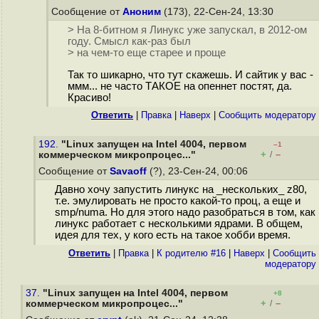
Сообщение от
Аноним
(173), 22-Сен-24, 13:30
> На 8-битном я Линукс уже запускал, в 2012-ом
году. Смысл как-раз был
> на чем-то еще старее и проще
Так то шикарно, что тут скажешь. И сайтик у вас -
ммм... не часто ТАКОЕ на опеннет постят, да.
Красиво!
Ответить
|
Правка
|
Наверх
|
Cообщить модератору
192.
"Linux запущен на Intel 4004, первом
–1
+
–
коммерческом микропроцес..."
/
Сообщение от
Savaoff
(?), 23-Сен-24, 00:06
Давно хочу запустить линукс на _нескольких_ z80,
т.е. эмулировать не просто какой-то проц, а еще и
smp/numa. Но для этого надо разобраться в том, как
линукс работает с несколькими ядрами. В общем,
идея для тех, у кого есть на такое хобби время.
Ответить
|
Правка
|
К родителю #16
|
Наверх
|
Cообщить
модератору
37.
"Linux запущен на Intel 4004, первом
+8
+
–
коммерческом микропроцес..."
/