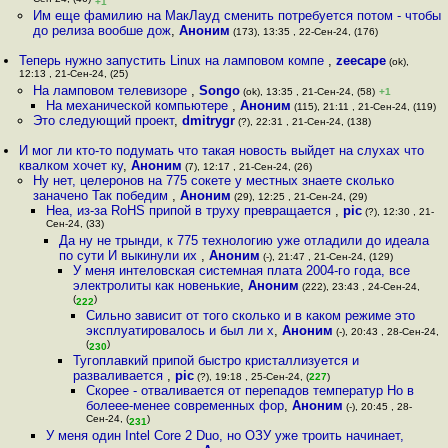
Сен-24, (46)
+1
Им еще фамилию на МакЛауд сменить потребуется потом - чтобы
до релиза вообше дож
,
Аноним
(173), 13:35 , 22-Сен-24, (176)
Теперь нужно запустить Linux на ламповом компе
,
zeecape
(ok),
12:13 , 21-Сен-24, (25)
На ламповом телевизоре
,
Songo
(ok), 13:35 , 21-Сен-24, (58)
+1
На механической компьютере
,
Аноним
(115), 21:11 , 21-Сен-24, (119)
Это следующий проект
,
dmitrygr
(?), 22:31 , 21-Сен-24, (138)
И мог ли кто-то подумать что такая новость выйдет на слухах что
квалком хочет ку
,
Аноним
(7), 12:17 , 21-Сен-24, (26)
Ну нет, целеронов на 775 сокете у местных знаете сколько
заначено Так победим
,
Аноним
(29), 12:25 , 21-Сен-24, (29)
Неа, из-за RoHS припой в труху превращается
,
pic
(?), 12:30 , 21-
Сен-24, (33)
Да ну не трынди, к 775 технологию уже отладили до идеала
по сути И выкинули их
,
Аноним
(-), 21:47 , 21-Сен-24, (129)
У меня интеловская системная плата 2004-го года, все
электролиты как новенькие
,
Аноним
(222), 23:43 , 24-Сен-24,
(
)
222
Сильно зависит от того сколько и в каком режиме это
эксплуатировалось и был ли х
,
Аноним
(-), 20:43 , 28-Сен-24,
(
)
230
Тугоплавкий припой быстро кристаллизуется и
разваливается
,
pic
(?), 19:18 , 25-Сен-24, (
227
)
Скорее - отваливается от перепадов температур Но в
болеее-менее современных фор
,
Аноним
(-), 20:45 , 28-
Сен-24, (
)
231
У меня один Intel Core 2 Duo, но ОЗУ уже троить начинает,