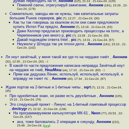
думаю переходить на чт
,
Аноним
(115), 21:13 , 21-Сен-24, (120)
Поменяй свечи, отрегулируй зажигание
,
Аноним
(181), 15:29 , 22-
Сен-24, (179)
Сомнительно, заводы им не нужны, там капитальные затраты
большие Рынок серверов
,
pic
(?), 12:27 , 21-Сен-24, (30)
Как ты так говоришь за квалком если они сами предложили
купить Интел Раз предло
,
Аноним
(7), 13:18 , 21-Сен-24, (53)
Даже Келлер предлагал производить процессоры на tsmc, а
Черепенников уже много р
,
pic
(?), 13:28 , 21-Сен-24, (55)
Давай подождём ответа Intel
,
pic
(?), 13:31 , 21-Сен-24, (57)
Неужели у Штеуда так уж плохи дела
,
Аноним
(181), 23:10 , 21-
Сен-24, (142)
Ля ноут зачётный, у меня такой же где-то на чердаке гниёт
,
Аноним
(32), 12:30 , 21-Сен-24, (32)
–2
В какой-то части предложения написана неправда Зачётный ноут
на чердаке не гниё
,
НяшМяш
(ok), 17:10 , 21-Сен-24, (93)
–1
Прям как дедушка Лёнин, используй, используй, используй, и
вправду не гниет пс
,
Аноним
(44), 17:34 , 21-Сен-24, (97)
Ждем портов на 2-битные и 1-битные чипы
,
sqrt
(?), 12:31 , 21-Сен-24,
(35)
Про однобитные знаю, но разве есть двухбитные
,
Аноним
(105),
15:10 , 21-Сен-24, (76)
Это следующий проект - Линукс на 1-битный ламповый процессор
,
dmitrygr
(?), 22:32 , 21-Сен-24, (139)
На программируемом калькуляторе МК-61
,
Neon
(??), 03:53 , 22-
Сен-24, (147)
аха, тоже баловались 2 операции в секунду
,
Аноним
(222),
23:48 , 24-Сен-24, (
)
223