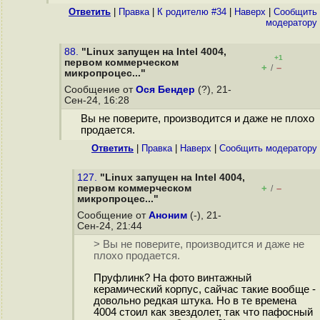
Ответить
|
Правка
|
К родителю #34
|
Наверх
|
Cообщить
модератору
88.
"Linux запущен на Intel 4004,
+1
первом коммерческом
+
–
/
микропроцес..."
Сообщение от
Ося Бендер
(?), 21-
Сен-24, 16:28
Вы не поверите, производится и даже не плохо
продается.
Ответить
|
Правка
|
Наверх
|
Cообщить модератору
127.
"Linux запущен на Intel 4004,
первом коммерческом
+
–
/
микропроцес..."
Сообщение от
Аноним
(-), 21-
Сен-24, 21:44
> Вы не поверите, производится и даже не
плохо продается.
Пруфлинк? На фото винтажный
керамический корпус, сайчас такие вообще -
довольно редкая штука. Но в те времена
4004 стоил как звездолет, так что пафосный