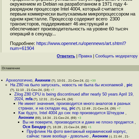
окружением из Debian на разработанном в 1971 году 4-
разрядном процессоре Intel 4004, который считается
первым коммерчески выпускаемым микропроцессором на
одном кристалле. Процессор содержит всего 2300
транзисторов, поддерживает 46 инструкций и
обеспечивает производительность на уровне 60 тысяч
операций в секунду...
Подробнее:
https://www.opennet.ru/opennews/art.shtml?
num=61904
Ответить
|
Правка
|
Cообщить модератору
Оглавление
Археологично
,
Аниним
(?), 10:01 , 21-Сен-24, (1)
+30
На Z80 на было запускать, новость не была бы ископаемой
,
pic
(?), 11:10 , 21-Сен-24, (16)
+7
Zilog Z80 CPU is being discontinued after nearly 50 years April 19,
2024
,
mfa
(?), 12:31 , 21-Сен-24, (34)
Не имеет значения, производится много аналогов в разных
странах, и на складах ещ
,
pic
(?), 12:49 , 21-Сен-24, (39)
+7
Как будто, Intel 4004 до сих пор производится Штеудом
,
Аноним
(69), 14:34 , 21-Сен-24, (69)
+3
Вы не поверите, производится и даже не плохо продается
,
Ося Бендер
(?), 16:28 , 21-Сен-24, (88)
+1
Пруфлинк На фото винтажный керамический корпус,
сайчас такие вообще - довольно
,
Аноним
(-), 21:44 , 21-