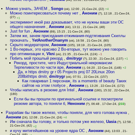
Можно узнать, ЗАЧЕМ
,
Songo
(ok), 12:00 , 21-Сен-24, (22)
+4
Можно поинтересоваться почему нет
,
Аноним
(7), 12:18 , 21-Сен-24,
(27)
+1
эксперимент иной раз доказывает, что не нужны ваши эти ОС
общего назначения
,
Аноним
(44), 13:11 , 21-Сен-24, (48)
Just for fun
,
Аноним
(69), 15:15 , 21-Сен-24, (80)
Затем же, зачем приседания-отжимания-подтягивания Скиллы
прокачать
,
YetAnotherOnanym
(ok), 16:58 , 21-Сен-24, (90)
Скрыто модератором
,
Аноним
(105), 18:19 , 21-Сен-24, (105)
1 Во-первых, это красиво 2 Во-вторых, тут можно уже говорить
про оптимизации я
,
Vkni
(ok), 21:35 , 21-Сен-24, (124)
–1
Побить мой прошлый рекорд
,
dmitrygr
(?), 22:30 , 21-Сен-24, (137)
+1
Рекорд, простите, чего Индустриальной некромансии
Терпеливости по части вре
,
Аноним
(-), 04:20 , 22-Сен-24, (148)
+2
Да, я https dmitry gr r 05 Projects proj 07 20Linux 20on
208bithttps dmitr
,
dmitrygr
(ok), 07:51 , 22-Сен-24, (157)
Как говаривал 1 персонаж, its a moments of beauty Таких
сайтов на этом глобусе
,
Аноним
(-), 13:26 , 22-Сен-24, (172)
Чтобы написать в резюме для Intel
,
Аноним
(180), 15:32 , 22-Сен-24,
(180)
Если бы вы прошли по оригинальной ссылке и посмотрели
резюме автора, то поняли б
,
Неноним
(?), 06:48 , 17-Окт-24, (
233
)
Разрабам бы такое железо, чтобы поняли, для чего голова нужна
,
Аноним
(24), 12:08 , 21-Сен-24, (24)
+4
Им сначала бы голову, и только потом уже железо
,
Uasia
(?), 12:58 ,
21-Сен-24, (42)
+2
и кучу митигейшенов на уровне ядра ОС
,
Аноним
(44), 13:03 , 21-