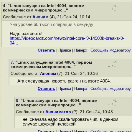
4.
"Linux запущен на Intel 4004, первом
+6
+
–
коммерческом микропроцес..."
/
Сообщение от
Аноним
(4), 21-Сен-24, 10:14
>на уровне 60 тысяч операций в секунду
Надо разгонять!
https://videocardz.com/newz/intel-core-i9-14900k-breaks-9-
04...
Ответить
|
Правка
|
Наверх
|
Cообщить модератору
7.
"Linux запущен на Intel 4004, первом
+5
+
–
коммерческом микропроцес..."
/
Сообщение от
Аноним
(7), 21-Сен-24, 10:36
Ага следующая новость разгон на азоте 4004.
Ответить
|
Правка
|
Наверх
|
Cообщить модератору
9.
"Linux запущен на Intel 4004, первом
+1
+
–
коммерческом микропроцес..."
/
Сообщение от
Анониматор
(?), 21-Сен-24, 10:43
не, сначала надо скальпировать чип. в данном
случае шкуркой нулевкой
Ответить
|
Правка
|
Наверх
|
Cообщить модератору