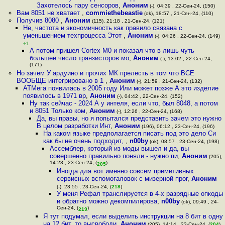
Захотелось пару сенсоров
,
Аноним
(-), 04:39 , 22-Сен-24, (150)
Вам 8051 не хватает
,
commiethebeastie
(ok), 18:57 , 21-Сен-24, (110)
Получив 8080
,
Аноним
(115), 21:18 , 21-Сен-24, (121)
Не, частота и экономичность как правило связана с
уменьшением техпроцесса Этот
,
Аноним
(-), 04:26 , 22-Сен-24, (149)
+1
А потом пришел Cortex M0 и показал что в лишь чуть
большее число транзисторов мо
,
Аноним
(-), 13:02 , 22-Сен-24,
(171)
Но зачем У ардуино и прочих МК прелесть в том что ВСЕ
ВООБЩЕ интегрировано в 1
,
Аноним
(-), 21:59 , 21-Сен-24, (132)
АТМега появилась в 2005 году Или может позже А это изделие
появилось в 1971 вр
,
Аноним
(-), 04:42 , 22-Сен-24, (152)
Ну так сейчас - 2024 А у интеля, если что, был 8048, а потом
и 8051 Только ком
,
Аноним
(-), 12:26 , 22-Сен-24, (168)
Да, вы правы, но я попытался представить зачем это нужно
В целом разработки Инт
,
Аноним
(196), 06:12 , 23-Сен-24, (196)
На каком языке предполагается писать под это дело Си
как бы не очень подходит,
,
n00by
(ok), 08:57 , 23-Сен-24, (198)
Ассемблер, который из моды вышел и да, вы
совершенно правильно поняли - нужно пи
,
Аноним
(205),
14:23 , 23-Сен-24, (
)
205
Иногда для вот именно совсем примитивных
сервисных вспомогаловок с мизерной прог
,
Аноним
(-), 23:55 , 23-Сен-24, (
218
)
У меня Рефал транслируется в 4-х разрядные опкоды
и обратно можно декомпилирова
,
n00by
(ok), 09:49 , 24-
Сен-24, (
)
219
Я тут подумал, если выделить инструкции на 8 бит в одну
на 12 бит, то высвободи
,
Аноним
(205), 14:14 , 23-Сен-24, (
204
)