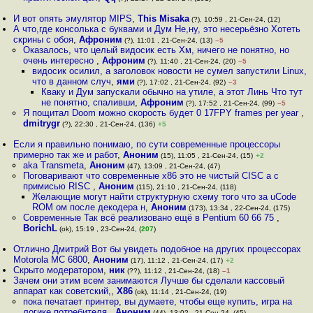
И вот опять эмулятор MIPS
,
This Misaka
(?), 10:59 , 21-Сен-24, (12)
А что,где консолька с буквами и Дум Не,ну, это несерьёзно Хотеть
скрины с обоя
,
Афроним
(?), 11:01 , 21-Сен-24, (13)
–5
Оказалось, что целый видосик есть Хм, ничего не понятно, но
очень интересно
,
Афроним
(?), 11:40 , 21-Сен-24, (20)
–5
видосик осилил, а заголовок новости не сумел запустили Linux,
что в данном случ
,
ями
(?), 17:02 , 21-Сен-24, (92)
–3
Кваку и Дум запускали обычно на утиле, а этот Линь Что тут
не понятно, спаливши
,
Афроним
(?), 17:52 , 21-Сен-24, (99)
–5
Я пощитал Doom можно скорость будет 0 17FPY frames per year
,
dmitrygr
(?), 22:30 , 21-Сен-24, (136)
+5
Если я правильно понимаю, по сути современные процессоры
примерно так же и работ
,
Аноним
(15), 11:05 , 21-Сен-24, (15)
+2
aka Transmeta
,
Аноним
(47), 13:09 , 21-Сен-24, (47)
Поговаривают что современные x86 это не чистый CISC а с
примисью RISC
,
Аноним
(115), 21:10 , 21-Сен-24, (118)
Желающие могут найти структурную схему того что за uCode
ROM ом после декодера н
,
Аноним
(173), 13:34 , 22-Сен-24, (175)
Современные Так всё реализовано ещё в Pentium 60 66 75
,
BorichL
(ok), 15:19 , 23-Сен-24, (
207
)
Отлично Дмитрий Вот бы увидеть подобное на других процессорах
Motorola MC 6800
,
Аноним
(17), 11:12 , 21-Сен-24, (17)
+2
Скрыто модератором
,
ник
(??), 11:12 , 21-Сен-24, (18)
–1
Зачем они этим всем занимаются Лучше бы сделали кассовый
аппарат как советский,
,
X86
(ok), 11:14 , 21-Сен-24, (19)
пока печатает принтер, вы думаете, чтобы еще купить, игра на
логике потребителя
,
Аноним
(44), 13:02 , 21-Сен-24, (45)