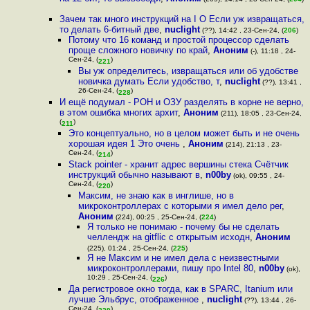
Зачем так много инструкций на I O Если уж извращаться,
то делать 6-битный две
,
nuclight
(??), 14:42 , 23-Сен-24, (
206
)
Потому что 16 команд и простой процессор сделать
проще сложного новичку по край
,
Аноним
(-), 11:18 , 24-
Сен-24, (
)
221
Вы уж определитесь, извращаться или об удобстве
новичка думать Если удобство, т
,
nuclight
(??), 13:41 ,
26-Сен-24, (
)
228
И ещё подумал - РОН и ОЗУ разделять в корне не верно,
в этом ошибка многих архит
,
Аноним
(211), 18:05 , 23-Сен-24,
(
)
211
Это концептуально, но в целом может быть и не очень
хорошая идея 1 Это очень
,
Аноним
(214), 21:13 , 23-
Сен-24, (
)
214
Stack pointer - хранит адрес вершины стека Счётчик
инструкций обычно называют в
,
n00by
(ok), 09:55 , 24-
Сен-24, (
)
220
Максим, не знаю как в инглише, но в
микроконтроллерах с которыми я имел дело рег
,
Аноним
(224), 00:25 , 25-Сен-24, (
224
)
Я только не понимаю - почему бы не сделать
челлендж на gitflic с открытым исходн
,
Аноним
(225), 01:24 , 25-Сен-24, (
225
)
Я не Максим и не имел дела с неизвестными
микроконтроллерами, пишу про Intel 80
,
n00by
(ok),
10:29 , 25-Сен-24, (
)
226
Да регистровое окно тогда, как в SPARC, Itanium или
лучше Эльбрус, отображенное
,
nuclight
(??), 13:44 , 26-
Сен-24, (
)