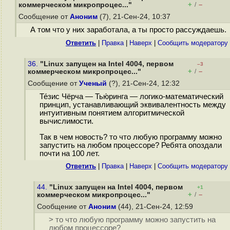
+
–
коммерческом микропроцес..."
/
Сообщение от
Аноним
(7), 21-Сен-24, 10:37
А том что у них заработала, а ты просто рассуждаешь.
Ответить
|
Правка
|
Наверх
|
Cообщить модератору
36.
"Linux запущен на Intel 4004, первом
–3
+
–
коммерческом микропроцес..."
/
Сообщение от
Ученый
(?), 21-Сен-24, 12:32
Те́зис Чёрча — Тью́ринга — логико-математический
принцип, устанавливающий эквивалентность между
интуитивным понятием алгоритмической
вычислимости.
Так в чем новость? то что любую программу можно
запустить на любом процессоре? Ребята опоздали
почти на 100 лет.
Ответить
|
Правка
|
Наверх
|
Cообщить модератору
44.
"Linux запущен на Intel 4004, первом
+1
+
–
коммерческом микропроцес..."
/
Сообщение от
Аноним
(44), 21-Сен-24, 12:59
> то что любую программу можно запустить на
любом процессоре?