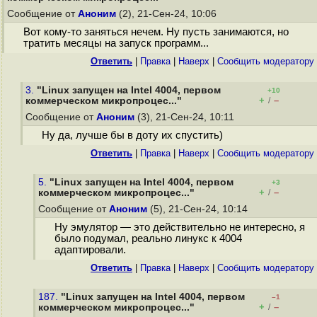
Сообщение от
Аноним
(2), 21-Сен-24, 10:06
Вот кому-то заняться нечем. Ну пусть занимаются, но
тратить месяцы на запуск программ...
Ответить
|
Правка
|
Наверх
|
Cообщить модератору
3.
"Linux запущен на Intel 4004, первом
+10
+
–
коммерческом микропроцес..."
/
Сообщение от
Аноним
(3), 21-Сен-24, 10:11
Ну да, лучше бы в доту их спустить)
Ответить
|
Правка
|
Наверх
|
Cообщить модератору
5.
"Linux запущен на Intel 4004, первом
+3
+
–
коммерческом микропроцес..."
/
Сообщение от
Аноним
(5), 21-Сен-24, 10:14
Ну эмулятор — это действительно не интересно, я
было подумал, реально линукс к 4004
адаптировали.
Ответить
|
Правка
|
Наверх
|
Cообщить модератору
187.
"Linux запущен на Intel 4004, первом
–1
+
–
коммерческом микропроцес..."
/