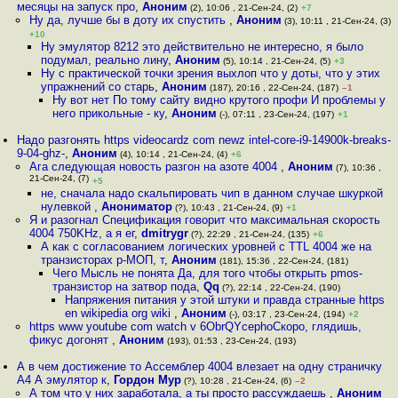
месяцы на запуск про
,
Аноним
(2), 10:06 , 21-Сен-24, (2)
+7
Ну да, лучше бы в доту их спустить
,
Аноним
(3), 10:11 , 21-Сен-24, (3)
+10
Ну эмулятор 8212 это действительно не интересно, я было
подумал, реально лину
,
Аноним
(5), 10:14 , 21-Сен-24, (5)
+3
Ну с практической точки зрения выхлоп что у доты, что у этих
упражнений со старь
,
Аноним
(187), 20:16 , 22-Сен-24, (187)
–1
Ну вот нет По тому сайту видно крутого профи И проблемы у
него прикольные - ку
,
Аноним
(-), 07:11 , 23-Сен-24, (197)
+1
Надо разгонять https videocardz com newz intel-core-i9-14900k-breaks-
9-04-ghz-
,
Аноним
(4), 10:14 , 21-Сен-24, (4)
+6
Ага следующая новость разгон на азоте 4004
,
Аноним
(7), 10:36 ,
21-Сен-24, (7)
+5
не, сначала надо скальпировать чип в данном случае шкуркой
нулевкой
,
Анониматор
(?), 10:43 , 21-Сен-24, (9)
+1
Я и разогнал Спецификация говорит что максимальная скорость
4004 750KHz, а я ег
,
dmitrygr
(?), 22:29 , 21-Сен-24, (135)
+6
А как с согласованием логических уровней с TTL 4004 же на
транзисторах p-МОП, т
,
Аноним
(181), 15:36 , 22-Сен-24, (181)
Чего Мысль не понята Да, для того чтобы открыть pmos-
транзистор на затвор пода
,
Qq
(?), 22:14 , 22-Сен-24, (190)
Напряжения питания у этой штуки и правда странные https
en wikipedia org wiki
,
Аноним
(-), 03:17 , 23-Сен-24, (194)
+2
https www youtube com watch v 6ObrQYcephoСкоро, глядишь,
фикус догонят
,
Аноним
(193), 01:53 , 23-Сен-24, (193)
А в чем достижение то Ассемблер 4004 влезает на одну страничку
A4 А эмулятор к
,
Гордон Мур
(?), 10:28 , 21-Сен-24, (6)
–2
А том что у них заработала, а ты просто рассуждаешь
,
Аноним