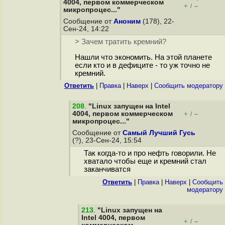
4004, первом коммерческом
+
–
/
микропроцес..."
Сообщение от
Аноним
(178), 22-
Сен-24, 14:22
> Зачем тратить кремний?
Нашли что экономить. На этой планете
если кто и в дефиците - то уж точно не
кремний.
Ответить
|
Правка
|
Наверх
|
Cообщить модератору
208
.
"Linux запущен на Intel
4004, первом коммерческом
+
–
/
микропроцес..."
Сообщение от
Самый Лучший Гусь
(?), 23-Сен-24, 15:54
Так когда-то и про нефть говорили. Не
хватало чтобы еще и кремний стал
заканчиватся
Ответить
|
Правка
|
Наверх
|
Cообщить
модератору
213
.
"Linux запущен на
Intel 4004, первом
+
–
/