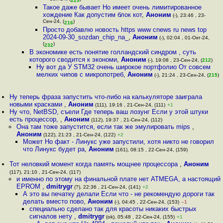
229
Такое даже бывает Но имеет очень лимитированное
хождение Как допустим блок кот
,
Аноним
(-), 23:46 , 23-
Сен-24, (
)
216
Просто добавлю новость https www cnews ru news top
2024-09-30_sozdan_chip_na_
,
Аноним
(-), 02:04 , 01-Окт-24,
(
)
232
В экономике есть понятие голландский синдром , суть
которого сводится к экономи
,
Аноним
(-), 19:08 , 23-Сен-24, (
212
)
Ну вот да У STM32 очень широкое портфолио От совсем
мелких чипов с микропотреб
,
Аноним
(-), 21:24 , 23-Сен-24, (
215
)
Ну теперь фраза запустить что-либо на калькуляторе заиграла
новыми красками
,
Аноним
(111), 19:16 , 21-Сен-24, (111)
+1
Ну что, NetBSD, съели Где теперь ваш лозунг Если у этой штуки
есть процессор,
,
Аноним
(112), 19:37 , 21-Сен-24, (112)
Она там тоже запустится, если так же эмулировать mips
,
Аноним
(122), 21:23 , 21-Сен-24, (122)
+2
Может Но факт - Линукс уже запустили, хотя никто не говорил
что Линукс будет ра
,
Аноним
(161), 08:15 , 22-Сен-24, (159)
Тот неловкий момент когда память мощнее процессора
,
Аноним
(117), 21:10 , 21-Сен-24, (117)
и именно по этому на финальной плате нет ATMEGA, а настоящий
EPROM
,
dmitrygr
(?), 22:36 , 21-Сен-24, (141)
+2
А это вы печатку делали Если что - не рекомендую дороги так
делать вместо пово
,
Аноним
(-), 04:45 , 22-Сен-24, (153)
–1
специально сделано так для красоты никаких быстрых
сигналов нету
,
dmitrygr
(ok), 05:48 , 22-Сен-24, (155)
+1