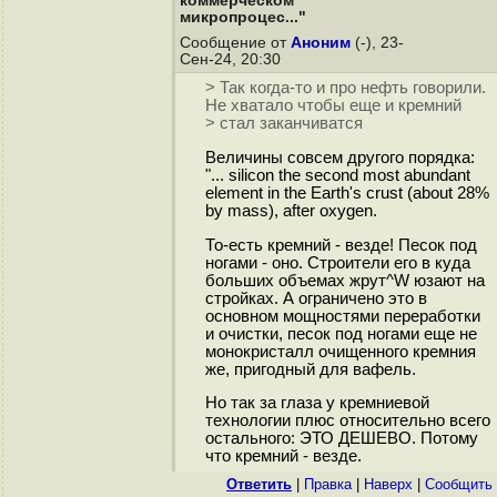
коммерческом
микропроцес..."
Сообщение от
Аноним
(-), 23-
Сен-24, 20:30
> Так когда-то и про нефть говорили.
Не хватало чтобы еще и кремний
> стал заканчиватся
Величины совсем другого порядка:
"... silicon the second most abundant
element in the Earth's crust (about 28%
by mass), after oxygen.
То-есть кремний - везде! Песок под
ногами - оно. Строители его в куда
больших объемах жрут^W юзают на
стройках. А ограничено это в
основном мощностями переработки
и очистки, песок под ногами еще не
монокристалл очищенного кремния
же, пригодный для вафель.
Но так за глаза у кремниевой
технологии плюс относительно всего
остального: ЭТО ДЕШЕВО. Потому
что кремний - везде.
Ответить
|
Правка
|
Наверх
|
Cообщить