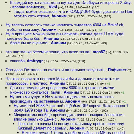
В каждой шутке лишь доля шутки Для Эльбруса интересна Хайку
- вполне возможно,
,
Vkni
(ok), 21:48 , 21-Сен-24, (130)
Тогда, может оказаться, что и КОМДИВ64 будет достаточно Под
этот-то хоть открыт
,
Аноним
(181), 15:50 , 22-Сен-24, (183)
Ну теперь осталось только написать эмулятор 4004 на Brainf ck,
чтобы на нем запу
,
Аноним
(71), 14:46 , 21-Сен-24, (71)
+2
Ну в принципе можно было бы написать бэкэнд дляя LLVM куда
полезнее было бы,
,
Аноним
(74), 15:02 , 21-Сен-24, (74)
Apple бы не оценило
,
Аноним
(69), 15:25 , 21-Сен-24, (83)
это настолько бессмысленно, что даже тонко
,
mos87
(ok), 15:10 , 21-
Сен-24, (77)
спасибо
,
dmitrygr
(ok), 07:52 , 22-Сен-24, (158)
Ооо дааа Осталось на счётах и на пальцах запустить
,
Пофигист
(?),
16:59 , 21-Сен-24, (91)
Честно говоря это неплохо Могли бы и дальше выпускать эти
процессоры, в частнос
,
Аноним
(94), 17:18 , 21-Сен-24, (94)
+1
Да и последующие процессоры 8080 и т д пока не имели
множество контактов, были
,
Аноним
(94), 17:33 , 21-Сен-24, (96)
+1
Ну чего минусуете Не у каждого дома есть возможность
производить качественные м
,
Аноним
(94), 17:38 , 21-Сен-24, (98)
+1
Ну или Intel 8088 У них всё ещё был DIP корпус Дата анонса 1
июля 1979 года Та
,
Аноним
(94), 18:01 , 21-Сен-24, (102)
Микросхемы вообще производить очень геморно А печатки -
вполне реально Даже с
,
Аноним
(-), 21:42 , 21-Сен-24, (125)
Простите, а зачем По всему остальному просто промолчу
Каждый делает по своему
,
Аноним
(-), 02:42 , 22-Сен-24, (145)
В моем случае 1 Делать себе девайсы на МК as needed