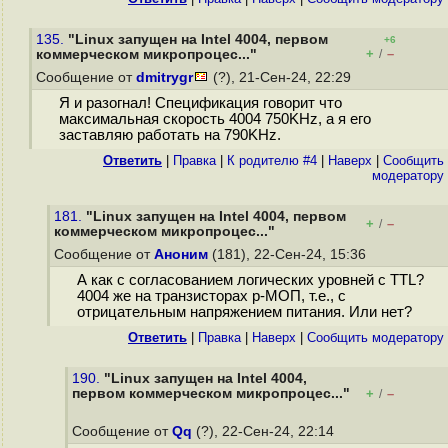
135.
"Linux запущен на Intel 4004, первом
+6
+
–
коммерческом микропроцес..."
/
Сообщение от
dmitrygr
(?), 21-Сен-24, 22:29
Я и разогнал! Спецификация говорит что
максимальная скорость 4004 750KHz, а я его
заставляю работать на 790KHz.
Ответить
|
Правка
|
К родителю #4
|
Наверх
|
Cообщить
модератору
181.
"Linux запущен на Intel 4004, первом
+
–
/
коммерческом микропроцес..."
Сообщение от
Аноним
(181), 22-Сен-24, 15:36
А как с согласованием логических уровней с TTL?
4004 же на транзисторах p-МОП, т.е., с
отрицательным напряжением питания. Или нет?
Ответить
|
Правка
|
Наверх
|
Cообщить модератору
190.
"Linux запущен на Intel 4004,
первом коммерческом микропроцес..."
+
–
/
Сообщение от
Qq
(?), 22-Сен-24, 22:14