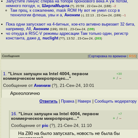
Запустите Линукс сперва на топоре бронзового века А уж потом,
немного погодя, н
,
ШирлаМырла
(?), 20:59 , 22-Сен-24, (188)
–2
Там проц, к сожалению, mask ROM Ну вот не умел ссср в
технологии флеша, увы и а
,
Аноним
(-), 22:13 , 22-Сен-24, (189)
–1
Пока одни запускают на 4-битных, кое-кто активно вырезает 32 бита,
например, All
,
Аноним
(199), 09:01 , 23-Сен-24, (
199
)
чо откуда в RISC-V режимы адресации Там только один, регистр
константа, даже д
,
nuclight
(??), 13:52 , 23-Сен-24, (
203
)
Сообщения
[
Сортировка по времени
|
RSS
]
1.
"Linux запущен на Intel 4004, первом
+30
+
–
коммерческом микропроцес..."
/
Сообщение от
Аниним
(?), 21-Сен-24, 10:01
Археологично
Ответить
|
Правка
|
Наверх
|
Cообщить модератору
16.
"Linux запущен на Intel 4004, первом
+7
+
–
коммерческом микропроцес..."
/
Сообщение от
pic
(?), 21-Сен-24, 11:10
На Z80 на было запускать, новость не была бы