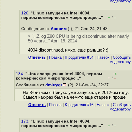
модератору
126.
"Linux запущен на Intel 4004,
первом коммерческом микропроцес..."
+
–
/
Сообщение от
Аноним
(-), 21-Сен-24, 21:43
> "...Zilog Z80 CPU is being discontinued after nearly
50 years..." April 19, 2024
4004 discontinued, имхо, еще раньше? :)
Ответить
|
Правка
|
К родителю #34
|
Наверх
|
Cообщить
модератору
134.
"Linux запущен на Intel 4004, первом
+5
+
–
коммерческом микропроцес..."
/
Сообщение от
dmitrygr
(?), 21-Сен-24, 22:27
На 8-битном я Линукс уже запускал, в 2012-ом году.
Смысл как-раз был на чем-то еще старее и проще
Ответить
|
Правка
|
К родителю #16
|
Наверх
|
Cообщить
модератору
173.
"Linux запущен на Intel 4004,
первом коммерческом микропроцес..."
+
–
/