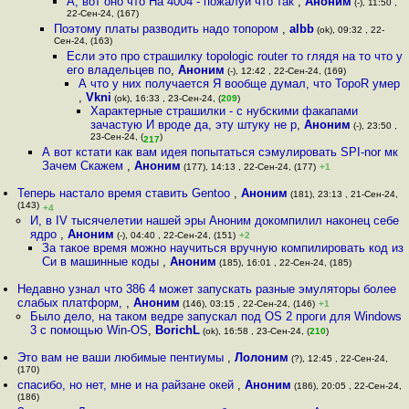
А, вот оно что На 4004 - пожалуй что так
,
Аноним
(-), 11:50 ,
22-Сен-24, (167)
Поэтому платы разводить надо топором
,
albb
(ok), 09:32 , 22-
Сен-24, (163)
Если это про страшилку topologic router то глядя на то что у
его владельцев по
,
Аноним
(-), 12:42 , 22-Сен-24, (169)
А что у них получается Я вообще думал, что TopoR умер
,
Vkni
(ok), 16:33 , 23-Сен-24, (
209
)
Характерные страшилки - с нубскими факапами
зачастую И вроде да, эту штуку не р
,
Аноним
(-), 23:50 ,
23-Сен-24, (
)
217
А вот кстати как вам идея попытаться сэмулировать SPI-nor мк
Зачем Скажем
,
Аноним
(177), 14:13 , 22-Сен-24, (177)
+1
Теперь настало время ставить Gentoo
,
Аноним
(181), 23:13 , 21-Сен-24,
(143)
+4
И, в IV тысячелетии нашей эры Аноним докомпилил наконец себе
ядро
,
Аноним
(-), 04:40 , 22-Сен-24, (151)
+2
За такое время можно научиться вручную компилировать код из
Си в машинные коды
,
Аноним
(185), 16:01 , 22-Сен-24, (185)
Недавно узнал что 386 4 может запускать разные эмуляторы более
слабых платформ,
,
Аноним
(146), 03:15 , 22-Сен-24, (146)
+1
Было дело, на таком ведре запускал под OS 2 проги для Windows
3 c помощью Win-OS
,
BorichL
(ok), 16:58 , 23-Сен-24, (
210
)
Это вам не ваши любимые пентиумы
,
Лолоним
(?), 12:45 , 22-Сен-24,
(170)
спасибо, но нет, мне и на райзане окей
,
Аноним
(186), 20:05 , 22-Сен-24,
(186)