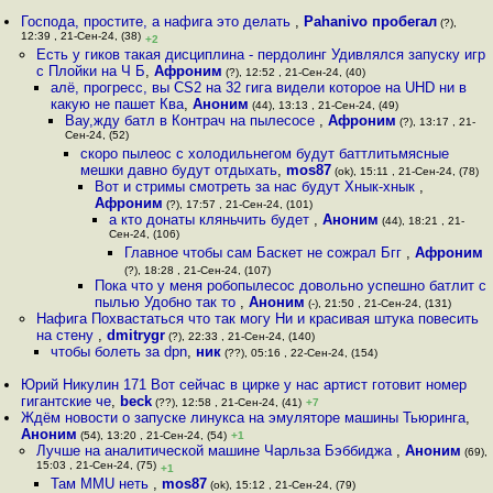
Господа, простите, а нафига это делать
,
Pahanivo пробегал
(?),
12:39 , 21-Сен-24, (38)
+2
Есть у гиков такая дисциплина - пердолинг Удивлялся запуску игр
с Плойки на Ч Б
,
Афроним
(?), 12:52 , 21-Сен-24, (40)
алё, прогресс, вы CS2 на 32 гига видели которое на UHD ни в
какую не пашет Ква
,
Аноним
(44), 13:13 , 21-Сен-24, (49)
Вау,жду батл в Контрач на пылесосе
,
Афроним
(?), 13:17 , 21-
Сен-24, (52)
скоро пылеос с холодильнегом будут баттлитьмясные
мешки давно будут отдыхать
,
mos87
(ok), 15:11 , 21-Сен-24, (78)
Вот и стримы смотреть за нас будут Хнык-хнык
,
Афроним
(?), 17:57 , 21-Сен-24, (101)
а кто донаты кляньчить будет
,
Аноним
(44), 18:21 , 21-
Сен-24, (106)
Главное чтобы сам Баскет не сожрал Бгг
,
Афроним
(?), 18:28 , 21-Сен-24, (107)
Пока что у меня робопылесос довольно успешно батлит с
пылью Удобно так то
,
Аноним
(-), 21:50 , 21-Сен-24, (131)
Нафига Похвастаться что так могу Ни и красивая штука повесить
на стену
,
dmitrygr
(?), 22:33 , 21-Сен-24, (140)
чтобы болеть за dpn
,
ник
(??), 05:16 , 22-Сен-24, (154)
Юрий Никулин 171 Вот сейчас в цирке у нас артист готовит номер
гигантские че
,
beck
(??), 12:58 , 21-Сен-24, (41)
+7
Ждём новости о запуске линукса на эмуляторе машины Тьюринга
,
Аноним
(54), 13:20 , 21-Сен-24, (54)
+1
Лучше на аналитической машине Чарльза Бэббиджа
,
Аноним
(69),
15:03 , 21-Сен-24, (75)
+1
Там MMU неть
,
mos87
(ok), 15:12 , 21-Сен-24, (79)