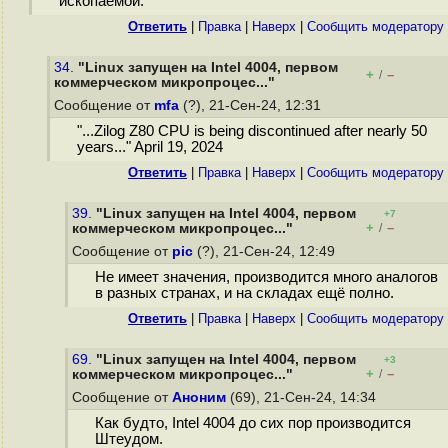
ископаемой.
Ответить
|
Правка
|
Наверх
|
Cообщить модератору
34.
"Linux запущен на Intel 4004, первом
+
–
/
коммерческом микропроцес..."
Сообщение от
mfa
(?), 21-Сен-24, 12:31
"...Zilog Z80 CPU is being discontinued after nearly 50
years..." April 19, 2024
Ответить
|
Правка
|
Наверх
|
Cообщить модератору
39.
"Linux запущен на Intel 4004, первом
+7
+
–
коммерческом микропроцес..."
/
Сообщение от
pic
(?), 21-Сен-24, 12:49
Не имеет значения, производится много аналогов
в разных странах, и на складах ещё полно.
Ответить
|
Правка
|
Наверх
|
Cообщить модератору
69.
"Linux запущен на Intel 4004, первом
+3
+
–
коммерческом микропроцес..."
/
Сообщение от
Аноним
(69), 21-Сен-24, 14:34
Как будто, Intel 4004 до сих пор производится
Штеудом.