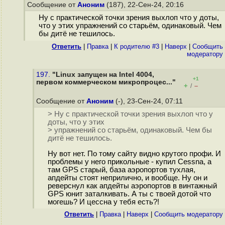
Сообщение от
Аноним
(187), 22-Сен-24, 20:16
Ну с практической точки зрения выхлоп что у доты,
что у этих упражнений со старьём, одинаковый. Чем
бы дитё не тешилось.
Ответить
|
Правка
|
К родителю #3
|
Наверх
|
Cообщить
модератору
197.
"Linux запущен на Intel 4004,
+1
первом коммерческом микропроцес..."
+
–
/
Сообщение от
Аноним
(-), 23-Сен-24, 07:11
> Ну с практической точки зрения выхлоп что у
доты, что у этих
> упражнений со старьём, одинаковый. Чем бы
дитё не тешилось.
Ну вот нет. По тому сайту видно крутого профи. И
проблемы у него прикольные - купил Cessna, а
там GPS старый, база аэропортов тухлая,
апдейты стоят неприлично, и вообще. Ну он и
реверснул как апдейты аэропортов в винтажный
GPS юнит заталкивать. А ты с твоей дотой что
могешь? И цессна у тебя есть?!
Ответить
|
Правка
|
Наверх
|
Cообщить модератору