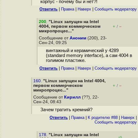
корпус - почему бы и нет?!
Ответить
|
Правка
|
Наверх
|
Cообщить модератору
200
.
"Linux запущен на Intel
4004, первом коммерческом
+
–
/
микропроцес..."
Сообщение от
Аноним
(200), 23-
Сен-24, 09:25
винтажный и керамический у 4289
(standard memory interface), а сам 4004 в
голимом пластике.
Ответить
|
Правка
|
Наверх
|
Cообщить модератору
160.
"Linux запущен на Intel 4004,
первом коммерческом
+
–
/
микропроцес..."
Сообщение от
Кирилл
(??), 22-
Сен-24, 08:43
Зачем тратить кремний?
Ответить
|
Правка
|
К родителю #88
|
Наверх
|
Cообщить модератору
178.
"Linux запущен на Intel
+5