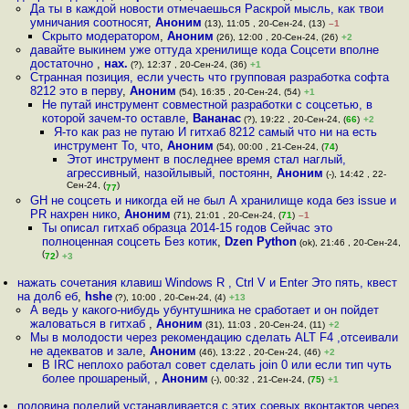
Да ты в каждой новости отмечаешься Раскрой мысль, как твои
умничания соотносят
,
Аноним
(13), 11:05 , 20-Сен-24, (13)
–1
Скрыто модератором
,
Аноним
(26), 12:00 , 20-Сен-24, (26)
+2
давайте выкинем уже оттуда хренилище кода Соцсети вполне
достаточно
,
нах.
(?), 12:37 , 20-Сен-24, (36)
+1
Странная позиция, если учесть что групповая разработка софта
8212 это в перву
,
Аноним
(54), 16:35 , 20-Сен-24, (54)
+1
Не путай инструмент совместной разработки с соцсетью, в
которой зачем-то оставле
,
Вананас
(?), 19:22 , 20-Сен-24, (
66
)
+2
Я-то как раз не путаю И гитхаб 8212 самый что ни на есть
инструмент То, что
,
Аноним
(54), 00:00 , 21-Сен-24, (
74
)
Этот инструмент в последнее время стал наглый,
агрессивный, назойлывый, постоянн
,
Аноним
(-), 14:42 , 22-
Сен-24, (
)
77
GH не соцсеть и никогда ей не был А хранилище кода без issue и
PR нахрен нико
,
Аноним
(71), 21:01 , 20-Сен-24, (
71
)
–1
Ты описал гитхаб образца 2014-15 годов Сейчас это
полноценная соцсеть Без котик
,
Dzen Python
(ok), 21:46 , 20-Сен-24,
(
)
72
+3
нажать сочетания клавиш Windows R , Ctrl V и Enter Это пять, квест
на дол6 еб
,
hshe
(?), 10:00 , 20-Сен-24, (4)
+13
А ведь у какого-нибудь убунтушника не сработает и он пойдет
жаловаться в гитхаб
,
Аноним
(31), 11:03 , 20-Сен-24, (11)
+2
Мы в молодости через рекомендацию сделать ALT F4 ,отсеивали
не адекватов и зале
,
Аноним
(46), 13:22 , 20-Сен-24, (46)
+2
В IRC неплохо работал совет сделать join 0 или если тип чуть
более прошареный,
,
Аноним
(-), 00:32 , 21-Сен-24, (
75
)
+1
половина поделий устанавливается с этих соевых вконтактов через