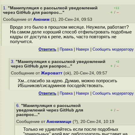
1.
"Манипуляция с рассылкой уведомлений
+11
+
–
через GitHub для распрос..."
/
Сообщение от
Аноним
(1), 20-Сен-24, 09:53
Вроде это было в прошлом месяце. Неужели, работает?
На самом деле хороший способ отфильтровать подобные
кадры от доступа к репе, жаль, часто повторять не
получится.
Ответить
|
Правка
|
Наверх
|
Cообщить модератору
3.
"Манипуляция с рассылкой уведомлений
+2
+
–
через GitHub для распрос..."
/
Сообщение от
Жироватт
(ok), 20-Сен-24, 09:57
Хм...спасибо за идею. Думаю, можно попросить
ИБшников/сисадминов посодействовать.
Ответить
|
Правка
|
Наверх
|
Cообщить модератору
6.
"Манипуляция с рассылкой
уведомлений через GitHub для
+
–
/
распрос..."
Сообщение от
Анонимище
(?), 20-Сен-24, 10:19
Только не удивляйтесь если после подобных
"гениальных" идей вас работодатель выставит на