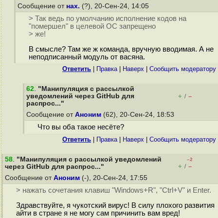
Сообщение от
нах.
(?), 20-Сен-24, 14:05
> Так ведь по умолчанию исполнение кодов на
"помершел" в целевой ОС запрещено
> же!
В смысле? Там же ж команда, вручную вводимая. А не
неподписанный модуль от васяна.
Ответить
|
Правка
|
Наверх
|
Cообщить модератору
62
.
"Манипуляция с рассылкой
уведомлений через GitHub для
+
–
/
распрос..."
Сообщение от
Аноним
(62), 20-Сен-24, 18:53
Что вы оба такое несёте?
Ответить
|
Правка
|
Наверх
|
Cообщить модератору
58
.
"Манипуляция с рассылкой уведомлений
–2
+
–
через GitHub для распрос..."
/
Сообщение от
Аноним
(-), 20-Сен-24, 17:55
> нажать сочетания клавиш "Windows+R", "Ctrl+V" и Enter.
Здравствуйте, я чукотский вирус! В силу плохого развития
айти в стране я не могу сам причинить вам вред!