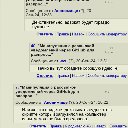
+
–
/
распрос..."
Сообщение от
Анонимище
(?), 20-
Сен-24, 12:38
Действительно, адвокат будет гораздо
нужннее
Ответить
|
Правка
|
Наверх
|
Cообщить модератору
40.
"Манипуляция с рассылкой
+1
уведомлений через GitHub для
+
–
/
распрос..."
Сообщение от
нах.
(?), 20-Сен-24, 12:51
вечно вы тут обгадите хорошую идею :-(
Ответить
|
Правка
|
Наверх
|
Cообщить модератору
7.
"Манипуляция с рассылкой
уведомлений через GitHub для
+
–
/
распрос..."
Сообщение от
Анонимище
(?), 20-Сен-24, 10:22
Или же что придется доказывать судье что в
скрипте который загрузился на компьютер
испытуемого не было вредоноса.
Ответить
|
Правка
|
К родителю #3
|
Наверх
|
Cообщить