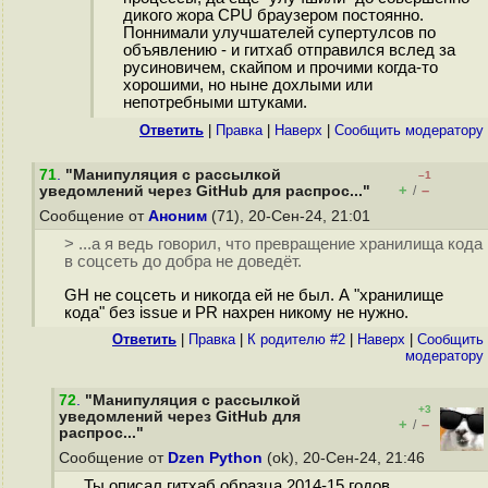
дикого жора CPU браузером постоянно.
Поннимали улучшателей супертулсов по
объявлению - и гитхаб отправился вслед за
русиновичем, скайпом и прочими когда-то
хорошими, но ныне дохлыми или
непотребными штуками.
Ответить
|
Правка
|
Наверх
|
Cообщить модератору
71
.
"Манипуляция с рассылкой
–1
+
–
уведомлений через GitHub для распрос..."
/
Сообщение от
Аноним
(71), 20-Сен-24, 21:01
> ...а я ведь говорил, что превращение хранилища кода
в соцсеть до добра не доведёт.
GH не соцсеть и никогда ей не был. А "хранилище
кода" без issue и PR нахрен никому не нужно.
Ответить
|
Правка
|
К родителю #2
|
Наверх
|
Cообщить
модератору
72
.
"Манипуляция с рассылкой
+3
уведомлений через GitHub для
+
–
/
распрос..."
Сообщение от
Dzen Python
(ok), 20-Сен-24, 21:46
Ты описал гитхаб образца 2014-15 годов.