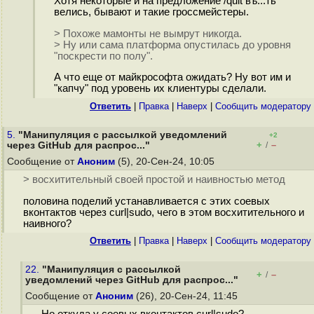
Хотя некоторые и на предложение /quit въ...ть
велись, бывают и такие гроссмейстеры.
> Похоже мамонты не вымрут никогда.
> Ну или сама платформа опустилась до уровня
"поскрести по полу".
А что еще от майкрософта ожидать? Ну вот им и
"капчу" под уровень их клиентуры сделали.
Ответить
|
Правка
|
Наверх
|
Cообщить модератору
5.
"Манипуляция с рассылкой уведомлений
+2
+
–
через GitHub для распрос..."
/
Сообщение от
Аноним
(5), 20-Сен-24, 10:05
> восхитительный своей простой и наивностью метод
половина поделий устанавливается с этих соевых
вконтактов через curl|sudo, чего в этом восхитительного и
наивного?
Ответить
|
Правка
|
Наверх
|
Cообщить модератору
22.
"Манипуляция с рассылкой
+
–
/
уведомлений через GitHub для распрос..."
Сообщение от
Аноним
(26), 20-Сен-24, 11:45