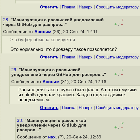
Ответить
|
Правка
|
Наверх
|
Cообщить модератору
28.
"Манипуляция с рассылкой уведомлений
–1
+
–
через GitHub для распрос..."
/
Сообщение от
Аноним
(26), 20-Сен-24, 12:11
> в буфер обмена копируется
Это нормально что бровзеру такое позволяется?
Ответить
|
Правка
|
Наверх
|
Cообщить модератору
29.
"Манипуляция с рассылкой
+1
+
–
уведомлений через GitHub для распрос..."
/
Сообщение от
Аноним
(31), 20-Сен-24, 12:16
Раньше для такого нужен был флеш. А потом смузики
из html5 сделали красиво. Заодно сделав движок
неподъемным.
Ответить
|
Правка
|
Наверх
|
Cообщить модератору
38.
"Манипуляция с рассылкой
+2
уведомлений через GitHub для
+
–
/
распрос..."
Сообщение от
нах.
(?), 20-Сен-24, 12:39