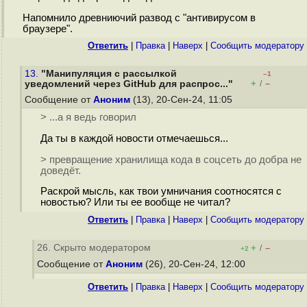
Напомнило древниючий развод с "антивирусом в
браузере".
Ответить
|
Правка
|
Наверх
|
Cообщить модератору
13.
"Манипуляция с рассылкой
–1
+
–
уведомлений через GitHub для распрос..."
/
Сообщение от
Аноним
(13), 20-Сен-24, 11:05
> ...а я ведь говорил
Да ты в каждой новости отмечаешься...
> превращение хранилища кода в соцсеть до добра не
доведёт.
Раскрой мысль, как твои умничания соотносятся с
новостью? Или ты ее вообще не читал?
Ответить
|
Правка
|
Наверх
|
Cообщить модератору
26. Скрыто модератором
+
–
/
+2
Сообщение от
Аноним
(26), 20-Сен-24, 12:00
Ответить
|
Правка
|
Наверх
|
Cообщить модератору