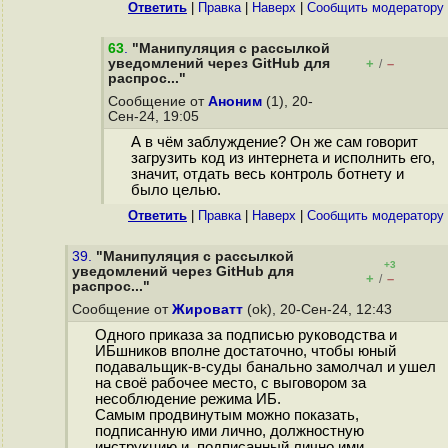
Ответить
|
Правка
|
Наверх
|
Cообщить модератору
63
.
"Манипуляция с рассылкой
уведомлений через GitHub для
+
–
/
распрос..."
Сообщение от
Аноним
(1), 20-
Сен-24, 19:05
А в чём заблуждение? Он же сам говорит
загрузить код из интернета и исполнить его,
значит, отдать весь контроль ботнету и
было целью.
Ответить
|
Правка
|
Наверх
|
Cообщить модератору
39.
"Манипуляция с рассылкой
+3
уведомлений через GitHub для
+
–
/
распрос..."
Сообщение от
Жироватт
(ok), 20-Сен-24, 12:43
Одного приказа за подписью руководства и
ИБшников вполне достаточно, чтобы юный
подавальщик-в-суды банально замолчал и ушел
на своё рабочее место, с выговором за
несоблюдение режима ИБ.
Самым продвинутым можно показать,
подписанную ими лично, должностную
инструкцию и, подписанный лично ими,