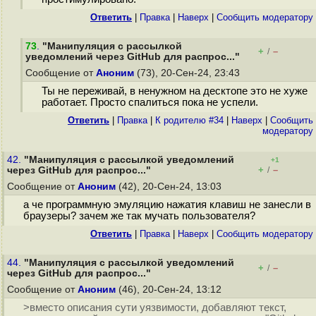
Ответить
|
Правка
|
Наверх
|
Cообщить модератору
73
.
"Манипуляция с рассылкой
+
–
/
уведомлений через GitHub для распрос..."
Сообщение от
Аноним
(73), 20-Сен-24, 23:43
Ты не переживай, в ненужном на десктопе это не хуже
работает. Просто спалиться пока не успели.
Ответить
|
Правка
|
К родителю #34
|
Наверх
|
Cообщить
модератору
42.
"Манипуляция с рассылкой уведомлений
+1
+
–
через GitHub для распрос..."
/
Сообщение от
Аноним
(42), 20-Сен-24, 13:03
а че программную эмуляцию нажатия клавиш не занесли в
браузеры? зачем же так мучать пользователя?
Ответить
|
Правка
|
Наверх
|
Cообщить модератору
44.
"Манипуляция с рассылкой уведомлений
+
–
/
через GitHub для распрос..."
Сообщение от
Аноним
(46), 20-Сен-24, 13:12
>вместо описания сути уязвимости, добавляют текст,