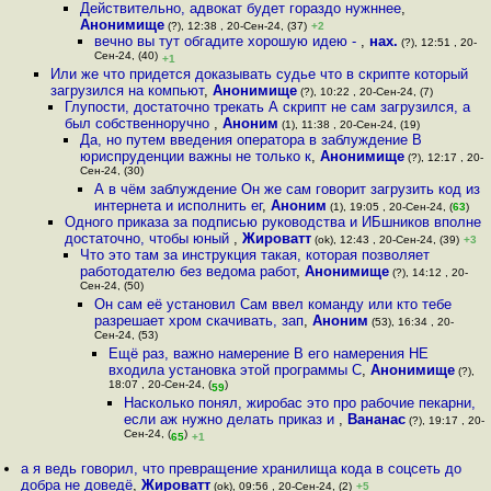
Действительно, адвокат будет гораздо нужннее
,
Анонимище
(?), 12:38 , 20-Сен-24, (37)
+2
вечно вы тут обгадите хорошую идею -
,
нах.
(?), 12:51 , 20-
Сен-24, (40)
+1
Или же что придется доказывать судье что в скрипте который
загрузился на компьют
,
Анонимище
(?), 10:22 , 20-Сен-24, (7)
Глупости, достаточно трекать А скрипт не сам загрузился, а
был собственноручно
,
Аноним
(1), 11:38 , 20-Сен-24, (19)
Да, но путем введения оператора в заблуждение В
юриспруденции важны не только к
,
Анонимище
(?), 12:17 , 20-
Сен-24, (30)
А в чём заблуждение Он же сам говорит загрузить код из
интернета и исполнить ег
,
Аноним
(1), 19:05 , 20-Сен-24, (
63
)
Одного приказа за подписью руководства и ИБшников вполне
достаточно, чтобы юный
,
Жироватт
(ok), 12:43 , 20-Сен-24, (39)
+3
Что это там за инструкция такая, которая позволяет
работодателю без ведома работ
,
Анонимище
(?), 14:12 , 20-
Сен-24, (50)
Он сам её установил Сам ввел команду или кто тебе
разрешает хром скачивать, зап
,
Аноним
(53), 16:34 , 20-
Сен-24, (53)
Ещё раз, важно намерение В его намерения НЕ
входила установка этой программы С
,
Анонимище
(?),
18:07 , 20-Сен-24, (
)
59
Насколько понял, жиробас это про рабочие пекарни,
если аж нужно делать приказ и
,
Вананас
(?), 19:17 , 20-
Сен-24, (
)
65
+1
а я ведь говорил, что превращение хранилища кода в соцсеть до
добра не доведё
,
Жироватт
(ok), 09:56 , 20-Сен-24, (2)
+5