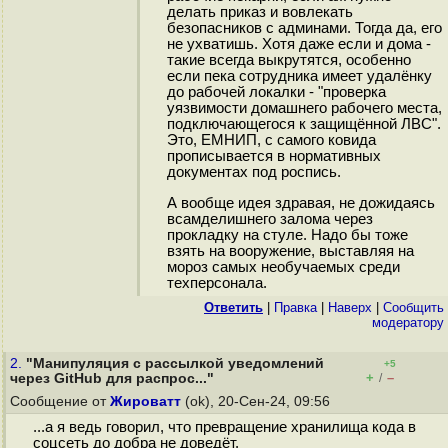
делать приказ и вовлекать
безопасников с админами. Тогда да, его
не ухватишь. Хотя даже если и дома -
такие всегда выкрутятся, особенно
если пека сотрудника имеет удалёнку
до рабочей локалки - "проверка
уязвимости домашнего рабочего места,
подключающегося к защищённой ЛВС".
Это, ЕМНИП, с самого ковида
прописывается в нормативных
документах под роспись.
А вообще идея здравая, не дожидаясь
всамделишнего залома через
прокладку на стуле. Надо бы тоже
взять на вооружение, выставляя на
мороз самых необучаемых среди
техперсонала.
Ответить
|
Правка
|
Наверх
|
Cообщить
модератору
2.
"Манипуляция с рассылкой уведомлений
+5
+
–
через GitHub для распрос..."
/
Сообщение от
Жироватт
(ok), 20-Сен-24, 09:56
...а я ведь говорил, что превращение хранилища кода в
соцсеть до добра не доведёт.