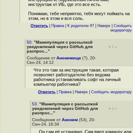
инструктаж от ИБ, где это все есть.
Понимаю, тебе неприятно, тебя могут поймать на
этом, но в этом и вся соль.
Ответить
|
Правка
|
К родителю #7
|
Наверх
|
Cообщить
модератору
50.
"Манипуляция с рассылкой
уведомлений через GitHub для
+
–
/
распрос..."
Сообщение от
Анонимище
(?), 20-
Сен-24, 14:12
Что это там за инструкция такая, которая
позволяет работодателю без ведома
работника устанавливать софт на личный
компьютер работника?
Ответить
|
Правка
|
Наверх
|
Cообщить модератору
53.
"Манипуляция с рассылкой
уведомлений через GitHub для
+
–
/
распрос..."
Сообщение от
Аноним
(53), 20-
Сен-24, 16:34
Он сам её установил. Сам ввел команду или