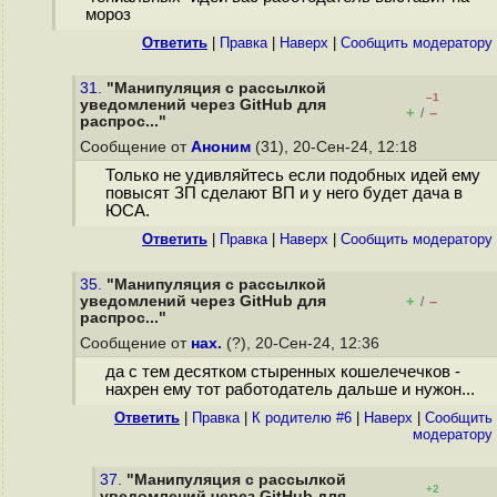
мороз
Ответить
|
Правка
|
Наверх
|
Cообщить модератору
31.
"Манипуляция с рассылкой
–1
уведомлений через GitHub для
+
–
/
распрос..."
Сообщение от
Аноним
(31), 20-Сен-24, 12:18
Только не удивляйтесь если подобных идей ему
повысят ЗП сделают ВП и у него будет дача в
ЮСА.
Ответить
|
Правка
|
Наверх
|
Cообщить модератору
35.
"Манипуляция с рассылкой
уведомлений через GitHub для
+
–
/
распрос..."
Сообщение от
нах.
(?), 20-Сен-24, 12:36
да с тем десятком стыренных кошелечечков -
нахрен ему тот работодатель дальше и нужон...
Ответить
|
Правка
|
К родителю #6
|
Наверх
|
Cообщить
модератору
37.
"Манипуляция с рассылкой
+2
уведомлений через GitHub для