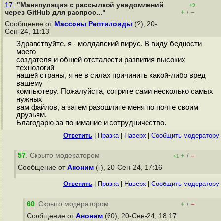
17.
"Манипуляция с рассылкой уведомлений
+9
+
–
через GitHub для распрос..."
/
Сообщение от
Массоны Рептилоиды
(?), 20-
Сен-24, 11:13
Здравствуйте, я - молдавский вирус. В виду бедности
моего
создателя и общей отсталости развития высоких
технологий
нашей страны, я не в силах причинить какой-либо вред
вашему
компьютеру. Пожалуйста, сотрите сами несколько самых
нужных
вам файлов, а затем разошлите меня по почте своим
друзьям.
Благодарю за понимание и сотрудничество.
Ответить
|
Правка
|
Наверх
|
Cообщить модератору
57
. Скрыто модератором
+
–
/
+1
Сообщение от
Аноним
(-), 20-Сен-24, 17:16
Ответить
|
Правка
|
Наверх
|
Cообщить модератору
60
. Скрыто модератором
+
–
/
Сообщение от
Аноним
(60), 20-Сен-24, 18:17