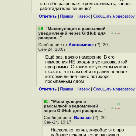
кто тебе разрешает хром скачивать, запрос
работадателю пишешь?
Ответить
|
Правка
|
Наверх
|
Cообщить модератору
59
.
"Манипуляция с рассылкой
уведомлений через GitHub для
+
–
/
распрос..."
Сообщение от
Анонимище
(?), 20-
Сен-24, 18:07
Ещё раз, важно намерение. В его
намерения НЕ входила установка этой
программы. С таким же успехом можно
сказать, что сам себя отравил человек
который выпил чай с потихоря
посыпанным ядом
Ответить
|
Правка
|
Наверх
|
Cообщить модератору
65
.
"Манипуляция с
+1
рассылкой уведомлений
+
–
/
через GitHub для распрос..."
Сообщение от
Вананас
(?), 20-
Сен-24, 19:17
Насколько понял, жиробас это про
рабочие пекарни, если аж нужно