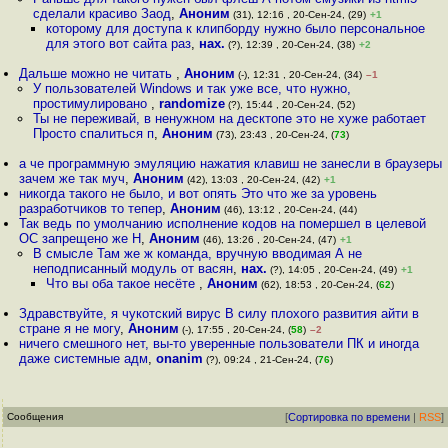
сделали красиво Заод
,
Аноним
(31), 12:16 , 20-Сен-24, (29)
+1
которому для доступа к клипборду нужно было персональное
для этого вот сайта раз
,
нах.
(?), 12:39 , 20-Сен-24, (38)
+2
Дальше можно не читать
,
Аноним
(-), 12:31 , 20-Сен-24, (34)
–1
У пользователей Windows и так уже все, что нужно,
простимулировано
,
randomize
(?), 15:44 , 20-Сен-24, (52)
Ты не переживай, в ненужном на десктопе это не хуже работает
Просто спалиться п
,
Аноним
(73), 23:43 , 20-Сен-24, (
73
)
а че программную эмуляцию нажатия клавиш не занесли в браузеры
зачем же так муч
,
Аноним
(42), 13:03 , 20-Сен-24, (42)
+1
никогда такого не было, и вот опять Это что же за уровень
разработчиков то тепер
,
Аноним
(46), 13:12 , 20-Сен-24, (44)
Так ведь по умолчанию исполнение кодов на помершел в целевой
ОС запрещено же Н
,
Аноним
(46), 13:26 , 20-Сен-24, (47)
+1
В смысле Там же ж команда, вручную вводимая А не
неподписанный модуль от васян
,
нах.
(?), 14:05 , 20-Сен-24, (49)
+1
Что вы оба такое несёте
,
Аноним
(62), 18:53 , 20-Сен-24, (
62
)
Здравствуйте, я чукотский вирус В силу плохого развития айти в
стране я не могу
,
Аноним
(-), 17:55 , 20-Сен-24, (
58
)
–2
ничего смешного нет, вы-то уверенные пользователи ПК и иногда
даже системные адм
,
onanim
(?), 09:24 , 21-Сен-24, (
76
)
Сообщения
[
Сортировка по времени
|
RSS
]