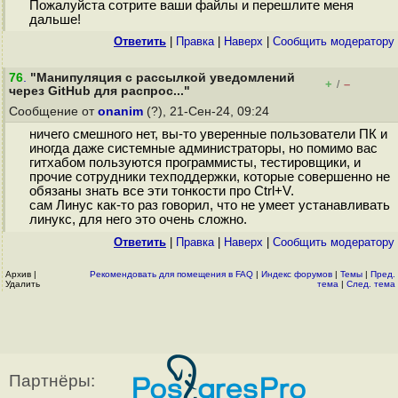
Пожалуйста сотрите ваши файлы и перешлите меня
дальше!
Ответить
|
Правка
|
Наверх
|
Cообщить модератору
76
.
"Манипуляция с рассылкой уведомлений
+
–
/
через GitHub для распрос..."
Сообщение от
onanim
(?), 21-Сен-24, 09:24
ничего смешного нет, вы-то уверенные пользователи ПК и
иногда даже системные администраторы, но помимо вас
гитхабом пользуются программисты, тестировщики, и
прочие сотрудники техподдержки, которые совершенно не
обязаны знать все эти тонкости про Ctrl+V.
сам Линус как-то раз говорил, что не умеет устанавливать
линукс, для него это очень сложно.
Ответить
|
Правка
|
Наверх
|
Cообщить модератору
Архив
|
Рекомендовать для помещения в FAQ
|
Индекс форумов
|
Темы
|
Пред.
Удалить
тема
|
След. тема
Партнёры: