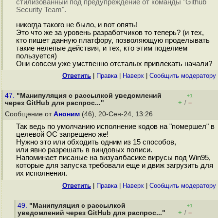
стилизованный под предупреждение от команды "Github
Security Team".
никогда такого не было, и вот опять!
Это что же за уровень разработчиков то теперь? (и тех,
кто пишет данную платфору, позволяющую проделывать
такие нелепые действия, и тех, кто этим поделием
пользуется)
Они совсем уже умственно отсталых привлекать начали?
Ответить
|
Правка
|
Наверх
|
Cообщить модератору
47.
"Манипуляция с рассылкой уведомлений
+1
+
–
через GitHub для распрос..."
/
Сообщение от
Аноним
(46), 20-Сен-24, 13:26
Так ведь по умолчанию исполнение кодов на "помершел" в
целевой ОС запрещено же!
Нужно это или обходить одним из 15 способов,
или явно разрешать в виндовых полиси.
Напоминает писаные на визуалбасике вирусы под Win95,
которые для запуска требовали еще и движ загрузить для
их исполнения.
Ответить
|
Правка
|
Наверх
|
Cообщить модератору
49.
"Манипуляция с рассылкой
+1
+
–
уведомлений через GitHub для распрос..."
/