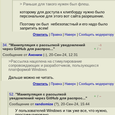
> Раньше для такого нужен был флеш.
которому для доступа к клипборду нужно было
персональное для этого вот сайта разрешение.
Поэтому он был небезопастный и его надо было
запритить всем!
Ответить
|
Правка
|
Наверх
|
Cообщить модератору
34.
"Манипуляция с рассылкой уведомлений
–1
+
–
через GitHub для распрос..."
/
Сообщение от
Аноним
(-), 20-Сен-24, 12:31
>Рассылка нацелена на стимулирование
сопровождающих и разработчиков, пользующихся
платформой Windows
Дальше можно не читать.
Ответить
|
Правка
|
Наверх
|
Cообщить модератору
52.
"Манипуляция с рассылкой
+
–
/
уведомлений через GitHub для распрос..."
Сообщение от
randomize
(?), 20-Сен-24, 15:44
У пользователей Windows и так уже все, что нужно,
простимулировано.