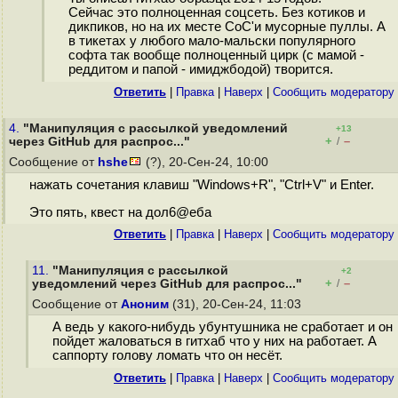
Сейчас это полноценная соцсеть. Без котиков и
дикпиков, но на их месте СоС'и мусорные пуллы. А
в тикетах у любого мало-мальски популярного
софта так вообще полноценный цирк (с мамой -
реддитом и папой - имиджбодой) творится.
Ответить
|
Правка
|
Наверх
|
Cообщить модератору
4.
"Манипуляция с рассылкой уведомлений
+13
+
–
через GitHub для распрос..."
/
Сообщение от
hshe
(?), 20-Сен-24, 10:00
нажать сочетания клавиш "Windows+R", "Ctrl+V" и Enter.
Это пять, квест на дол6@еба
Ответить
|
Правка
|
Наверх
|
Cообщить модератору
11.
"Манипуляция с рассылкой
+2
+
–
уведомлений через GitHub для распрос..."
/
Сообщение от
Аноним
(31), 20-Сен-24, 11:03
А ведь у какого-нибудь убунтушника не сработает и он
пойдет жаловаться в гитхаб что у них на работает. А
саппорту голову ломать что он несёт.
Ответить
|
Правка
|
Наверх
|
Cообщить модератору