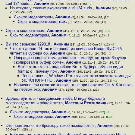
curl 124 sudo,
,
Аноним
(5), 10:05 , 20-Сен-24, (5)
+2
Но откуда у соевых вконтактов curl 124 sudo
,
Аноним
(26), 11:45 ,
20-Сен-24, (22)
Скрыто модератором
,
Аноним
(5), 11:54 , 20-Сен-24, (25)
Скрыто модератором
,
нах.
(?), 12:52 , 20-Сен-24, (41)
–1
Скрыто модератором
,
Аноним
(31), 11:01 , 20-Сен-24, (10)
+10
Скрыто модератором
,
Аноним
(-), 11:12 , 20-Сен-24, (16)
–2
Вы это серьезно 129318
,
Аноним
(13), 11:03 , 20-Сен-24, (12)
+2
Что это делает Я так и не понял из описания Вроде бы Ctrl V
читает из буфера об
,
Аноним
(26), 11:40 , 20-Сен-24, (20)
–3
Операционная система исполняет команду, которую браузер
скопировал в буфер обмен
,
Аноним
(1), 11:43 , 20-Сен-24, (21)
Вот с этого места подробнее Вот в буфере обмена сидит
format c , почему при
,
Аноним
(26), 11:46 , 20-Сен-24, (23)
Теперь понял, Windows R открывает окно запуска команды
ЯСНОПОНЯТНО
,
Аноним
(26), 11:50 , 20-Сен-24, (24)
+2
Написано при нажатии кнопки , а не при нажатии Ctrl V К кнопке
на первом экр
,
Аноним
(27), 12:05 , 20-Сен-24, (27)
Здравствуйте, я - молдавский вирус В виду бедности
моегосоздателя и общей отста
,
Массоны Рептилоиды
(?), 11:13 , 20-
Сен-24, (17)
+9
Скрыто модератором
,
Аноним
(-), 17:16 , 20-Сен-24, (
57
)
+1
Скрыто модератором
,
Аноним
(60), 18:17 , 20-Сен-24, (
60
)
Это нормально что бровзеру такое позволяется
,
Аноним
(26), 12:11 ,
20-Сен-24, (28)
–1
Раньше для такого нужен был флеш А потом смузики из html5