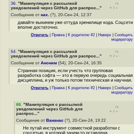
36.
"Манипуляция с рассылкой
+1
+
–
уведомлений через GitHub для распрос..."
/
Сообщение от
нах.
(?), 20-Сен-24, 12:37
давайте выкинем уже оттуда хренилище кода. Соцсети
вполне достаточно.
Ответить
|
Правка
|
К родителю #2
|
Наверх
|
Cообщить
модератору
54.
"Манипуляция с рассылкой
+1
+
–
уведомлений через GitHub для распрос..."
/
Сообщение от
Аноним
(54), 20-Сен-24, 16:35
Странная позиция, если учесть что групповая
разработка софта — это в первую очередь социальная
дисциплина, и уж только потом техническая и научная.
Ответить
|
Правка
|
К родителю #2
|
Наверх
|
Cообщить
модератору
66
.
"Манипуляция с рассылкой
+2
уведомлений через GitHub для
+
–
/
распрос..."
Сообщение от
Вананас
(?), 20-Сен-24, 19:22
Не путай инструмент совместной разработки с
соцсетью, в которой зачем-то оставлена