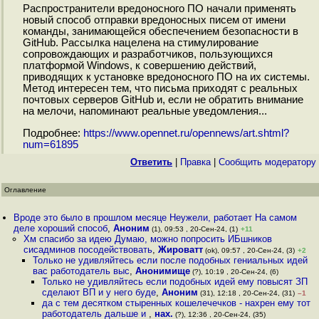
Распространители вредоносного ПО начали применять
новый способ отправки вредоносных писем от имени
команды, занимающейся обеспечением безопасности в
GitHub. Рассылка нацелена на стимулирование
сопровождающих и разработчиков, пользующихся
платформой Windows, к совершению действий,
приводящих к установке вредоносного ПО на их системы.
Метод интересен тем, что письма приходят с реальных
почтовых серверов GitHub и, если не обратить внимание
на мелочи, напоминают реальные уведомления...
Подробнее:
https://www.opennet.ru/opennews/art.shtml?
num=61895
Ответить
|
Правка
|
Cообщить модератору
Оглавление
Вроде это было в прошлом месяце Неужели, работает На самом
деле хороший способ
,
Аноним
(1), 09:53 , 20-Сен-24, (1)
+11
Хм спасибо за идею Думаю, можно попросить ИБшников
сисадминов посодействовать
,
Жироватт
(ok), 09:57 , 20-Сен-24, (3)
+2
Только не удивляйтесь если после подобных гениальных идей
вас работодатель выс
,
Анонимище
(?), 10:19 , 20-Сен-24, (6)
Только не удивляйтесь если подобных идей ему повысят ЗП
сделают ВП и у него буде
,
Аноним
(31), 12:18 , 20-Сен-24, (31)
–1
да с тем десятком стыренных кошелечечков - нахрен ему тот
работодатель дальше и
,
нах.
(?), 12:36 , 20-Сен-24, (35)