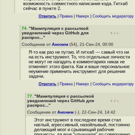
возможность совместного написания кода. Гитхаб
сейчас в пункте 2.
Ответить
|
Правка
|
Наверх
|
Cообщить модератору
74
.
"Манипуляция с рассылкой
уведомлений через GitHub для
+
–
/
распрос..."
Сообщение от
Аноним
(54), 21-Сен-24, 00:00
Я-то как раз не путаю. И гитхаб — самый что ни
на есть инструмент. То, что отдельные личности
не могут не нагадить в комментариях никак не
отменяет этого факта. Как и ваше персональное
неумение применить инструмент для решения
задачи.
Ответить
|
Правка
|
Наверх
|
Cообщить модератору
77
.
"Манипуляция с рассылкой
уведомлений через GitHub для
+
–
/
распрос..."
Сообщение от
Аноним
(-), 22-Сен-24, 14:42
Этот инструмент в последнее время стал
наглый, агрессивный, назойлывый, постоянно
делающий мозг и срывающий рабочие
процессы, да еще "улучшили" до совершенно