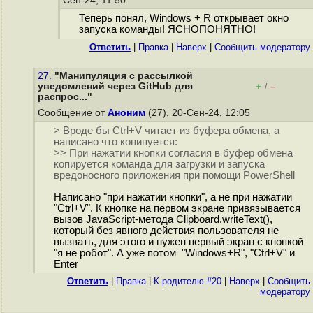
Сен-24, 11:50
Теперь понял, Windows + R открывает окно
запуска команды! ЯСНОПОНЯТНО!
Ответить
|
Правка
|
Наверх
|
Cообщить модератору
27.
"Манипуляция с рассылкой
уведомлений через GitHub для
+
–
/
распрос..."
Сообщение от
Аноним
(27), 20-Сен-24, 12:05
> Вроде бы Ctrl+V читает из буфера обмена, а
написано что копипуется:
>> При нажатии кнопки согласия в буфер обмена
копируется команда для загрузки и запуска
вредоносного приложения при помощи PowerShell
Написано "при нажатии кнопки", а не при нажатии
"Ctrl+V". К кнопке на первом экране привязывается
вызов JavaScript-метода Clipboard.writeText(),
который без явного действия пользователя не
вызвать, для этого и нужен первый экран с кнопкой
"я не робот". А уже потом "Windows+R", "Ctrl+V" и
Enter
Ответить
|
Правка
|
К родителю #20
|
Наверх
|
Cообщить
модератору