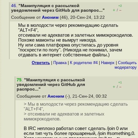
46.
"Манипуляция с рассылкой
+2
+
–
уведомлений через GitHub для распрос..."
/
Сообщение от
Аноним
(46), 20-Сен-24, 13:22
Мы в молодости через рекомендацию сделать
"ALT+F4",
отсеивали не адекватов и залетных мимокрокодилов.
Похоже мамонты не вымрут никогда.
Ну или сама платформа опустилась до уровня
"поскрести по полу". (Никогда не понимал, зачем
отдавать в интернет собственные файлы.)
Ответить
|
Правка
|
К родителю #4
|
Наверх
|
Cообщить
модератору
75
.
"Манипуляция с рассылкой
+1
уведомлений через GitHub для
+
–
/
распрос..."
Сообщение от
Аноним
(-), 21-Сен-24, 00:32
> Мы в молодости через рекомендацию сделать
"ALT+F4",
> отсеивали не адекватов и залетных
мимокрокодилов.
В IRC неплохо работал совет сделать /join 0 или
если тип чуть более прошареный, /join #something,0.