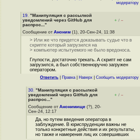
модератору
19.
"Манипуляция с рассылкой
уведомлений через GitHub для
+
–
/
распрос..."
Сообщение от
Аноним
(1), 20-Сен-24, 11:38
> Или же что придется доказывать судье что в
скрипте который загрузился на
> компьютер испытуемого не было вредоноса.
Глупости, достаточно трекать. А скрипт не сам
загрузился, а был собственноручно загружен
оператором.
Ответить
|
Правка
|
Наверх
|
Cообщить модератору
30.
"Манипуляция с рассылкой
уведомлений через GitHub для
+
–
/
распрос..."
Сообщение от
Анонимище
(?), 20-
Сен-24, 12:17
Да, но путем введения оператора в
заблуждение. В юриспруденции важны не
только конкретные действия и их результаты,
но также и намерения лиц их совершивших