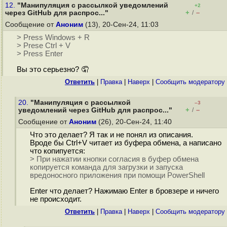
12.
"Манипуляция с рассылкой уведомлений
+2
+
–
через GitHub для распрос..."
/
Сообщение от
Аноним
(13), 20-Сен-24, 11:03
> Press Windows + R
> Prese Ctrl + V
> Press Enter
Вы это серьезно? 🤦
Ответить
|
Правка
|
Наверх
|
Cообщить модератору
20.
"Манипуляция с рассылкой
–3
+
–
уведомлений через GitHub для распрос..."
/
Сообщение от
Аноним
(26), 20-Сен-24, 11:40
Что это делает? Я так и не понял из описания.
Вроде бы Ctrl+V читает из буфера обмена, а написано
что копипуется:
> При нажатии кнопки согласия в буфер обмена
копируется команда для загрузки и запуска
вредоносного приложения при помощи PowerShell
Enter что делает? Нажимаю Enter в бровзере и ничего
не происходит.
Ответить
|
Правка
|
Наверх
|
Cообщить модератору