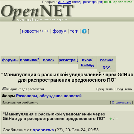
Профиль:
Аноним
(
вход
|
регистрация
)
неRU
opennet.me
[
новости
/
+++
|
форум
|
теги
|
]
форумы
правила/FAQ
поиск
регистрация
вход/
слежка
выход
RSS
"Манипуляция с рассылкой уведомлений через GitHub
для распространения вредоносного ПО"
Вариант для распечатки
Пред. тема
|
След. тема
Форум
Разговоры, обсуждение новостей
Изначальное сообщение
[
Отслеживать
]
"Манипуляция с рассылкой уведомлений через
GitHub для распространения вредоносного ПО"
+
–
/
Сообщение от
opennews
(??), 20-Сен-24, 09:53