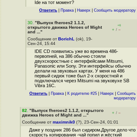
Ide на тот момент?
Ответить
|
Правка
|
Наверх
|
Cообщить модератору
30
.
"Выпуск fheroes2 1.1.2,
+6
открытого движка Heroes of Might
+
–
/
and ..."
Сообщение от
BorichL
(ok), 19-
Сен-24, 15:44
IDE CD появились уже во времена 486-
первопней, на 386 обычно стояли
двухскоростные с интерфейсами Mitsumi,
Panasonic или Sony. Эти интерфейсы обычно
делали на звуковых картах. У меня на 486
первый сидюк тоже был 2-х скоростной и
подключался через Mitsumi на звуковухе SB
Vibra 16C.
Ответить
|
Правка
|
К родителю #25
|
Наверх
|
Cообщить
модератору
82
.
"Выпуск fheroes2 1.1.2, открытого
+
–
/
движка Heroes of Might and ..."
Сообщение от
maximnik0
(?), 23-Сен-24, 01:01
Даже у поздних 286 был сидиром.Другое дело что
скорость копирования -чай попил и жёсткий