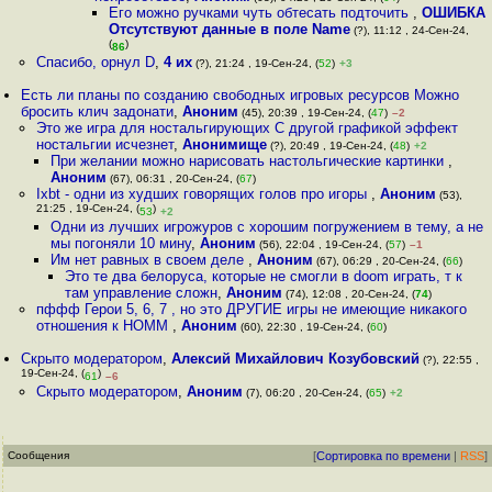
Его можно ручками чуть обтесать подточить
,
ОШИБКА
Отсутствуют данные в поле Name
(?), 11:12 , 24-Сен-24,
(
)
86
Спасибо, орнул D
,
4 их
(?), 21:24 , 19-Сен-24, (
52
)
+3
Есть ли планы по созданию свободных игровых ресурсов Можно
бросить клич задонати
,
Аноним
(45), 20:39 , 19-Сен-24, (
47
)
–2
Это же игра для ностальгирующих С другой графикой эффект
ностальгии исчезнет
,
Анонимище
(?), 20:49 , 19-Сен-24, (
48
)
+2
При желании можно нарисовать настольгические картинки
,
Аноним
(67), 06:31 , 20-Сен-24, (
67
)
Ixbt - одни из худших говорящих голов про игоры
,
Аноним
(53),
21:25 , 19-Сен-24, (
)
53
+2
Одни из лучших игрожуров с хорошим погружением в тему, а не
мы погоняли 10 мину
,
Аноним
(56), 22:04 , 19-Сен-24, (
57
)
–1
Им нет равных в своем деле
,
Аноним
(67), 06:29 , 20-Сен-24, (
66
)
Это те два белоруса, которые не смогли в doom играть, т к
там управление сложн
,
Аноним
(74), 12:08 , 20-Сен-24, (
74
)
пффф Герои 5, 6, 7 , но это ДРУГИЕ игры не имеющие никакого
отношения к HOMM
,
Аноним
(60), 22:30 , 19-Сен-24, (
60
)
Скрыто модератором
,
Алексий Михайлович Козубовский
(?), 22:55 ,
19-Сен-24, (
)
61
–6
Скрыто модератором
,
Аноним
(7), 06:20 , 20-Сен-24, (
65
)
+2
Сообщения
[
Сортировка по времени
|
RSS
]