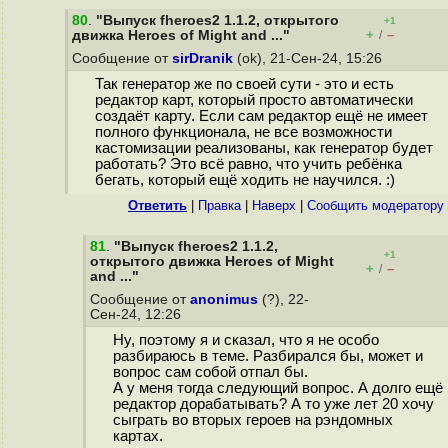
80
.
"Выпуск fheroes2 1.1.2, открытого
+1
+
–
движка Heroes of Might and ..."
/
Сообщение от
sirDranik
(ok), 21-Сен-24, 15:26
Так генератор же по своей сути - это и есть
редактор карт, который просто автоматически
создаёт карту. Если сам редактор ещё не имеет
полного функционала, не все возможности
кастомизации реализованы, как генератор будет
работать? Это всё равно, что учить ребёнка
бегать, который ещё ходить не научился. :)
Ответить
|
Правка
|
Наверх
|
Cообщить модератору
81
.
"Выпуск fheroes2 1.1.2,
+1
открытого движка Heroes of Might
+
–
/
and ..."
Сообщение от
anonimus
(?), 22-
Сен-24, 12:26
Ну, поэтому я и сказал, что я не особо
разбираюсь в теме. Разбирался бы, может и
вопрос сам собой отпал бы.
А у меня тогда следующий вопрос. А долго ещё
редактор дорабатывать? А то уже лет 20 хочу
сыграть во вторых героев на рэндомных
картах.