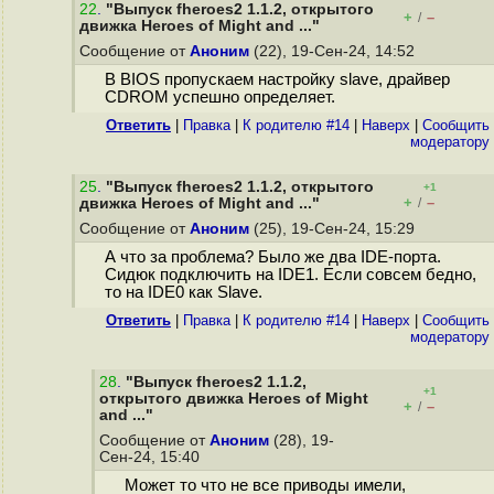
22
.
"Выпуск fheroes2 1.1.2, открытого
+
–
/
движка Heroes of Might and ..."
Сообщение от
Аноним
(22), 19-Сен-24, 14:52
В BIOS пропускаем настройку slave, драйвер
CDROM успешно определяет.
Ответить
|
Правка
|
К родителю #14
|
Наверх
|
Cообщить
модератору
25
.
"Выпуск fheroes2 1.1.2, открытого
+1
+
–
движка Heroes of Might and ..."
/
Сообщение от
Аноним
(25), 19-Сен-24, 15:29
А что за проблема? Было же два IDE-порта.
Сидюк подключить на IDE1. Если совсем бедно,
то на IDE0 как Slave.
Ответить
|
Правка
|
К родителю #14
|
Наверх
|
Cообщить
модератору
28
.
"Выпуск fheroes2 1.1.2,
+1
открытого движка Heroes of Might
+
–
/
and ..."
Сообщение от
Аноним
(28), 19-
Сен-24, 15:40
Может то что не все приводы имели,