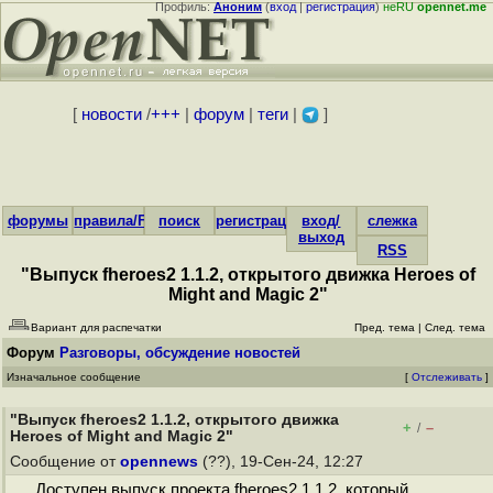
Профиль:
Аноним
(
вход
|
регистрация
)
неRU
opennet.me
[
новости
/
+++
|
форум
|
теги
|
]
форумы
правила/FAQ
поиск
регистрация
вход/
слежка
выход
RSS
"Выпуск fheroes2 1.1.2, открытого движка Heroes of
Might and Magic 2"
Вариант для распечатки
Пред. тема
|
След. тема
Форум
Разговоры, обсуждение новостей
Изначальное сообщение
[
Отслеживать
]
"Выпуск fheroes2 1.1.2, открытого движка
+
–
/
Heroes of Might and Magic 2"
Сообщение от
opennews
(??), 19-Сен-24, 12:27
Доступен выпуск проекта fheroes2 1.1.2, который