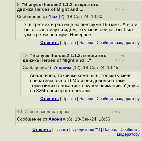
9
.
"Выпуск fheroes2 1.1.2, открытого
–4
+
–
движка Heroes of Might and ..."
/
Сообщение от
4 их
(?), 19-Сен-24, 13:30
Я в третьих играл ещё на пентиуме 166 ммх. А если
бы я стал линуксоидом, то у меня сейчас бы был
уже третий пентиум. Наверное.
Ответить
|
Правка
|
Наверх
|
Cообщить модератору
12
.
"Выпуск fheroes2 1.1.2, открытого
+1
+
–
движка Heroes of Might and ..."
/
Сообщение от
Аноним
(12), 19-Сен-24, 13:45
Аналогично, такой же комп был, только у меня
оперативы было 16Мб и они довольно таки
тормозили на локациях с кучей анимации. У друга
на 32Мб они просто летали
Ответить
|
Правка
|
Наверх
|
Cообщить модератору
40
. Скрыто модератором
+
–
/
–2
Сообщение от
Аноним
(6), 19-Сен-24, 18:36
Ответить
|
Правка
|
К родителю #8
|
Наверх
|
Cообщить
модератору