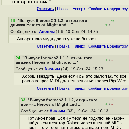
софтварного хлама?
Ответить
|
Правка
|
Наверх
|
Cообщить модератору
18
.
"Выпуск fheroes2 1.1.2, открытого
+5
+
–
движка Heroes of Might and ..."
/
Сообщение от
Аноним
(18), 19-Сен-24, 14:25
Аппаратного миди давно уже не бывает.
Ответить
|
Правка
|
Наверх
|
Cообщить модератору
24
.
"Выпуск fheroes2 1.1.2, открытого
+
–
/
движка Heroes of Might and ..."
Сообщение от
Аноним
(24), 19-Сен-24, 15:23
Хорош звездить. Даже если бы это было так, то всё
равно вопрос MIDI должен решаться через PipeWire.
Ответить
|
Правка
|
Наверх
|
Cообщить модератору
33
.
"Выпуск fheroes2 1.1.2, открытого
–1
+
–
движка Heroes of Might and ..."
/
Сообщение от
Аноним
(33), 19-Сен-24, 16:13
Тот Анон прав. Если у тебя не подключен какой-
нибудь синтезатор Roland через внешний MIDI-
порт - то у тебя нет никакого аппаратного MIDI.