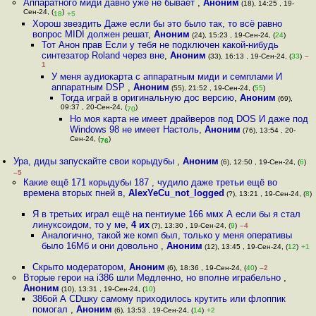
Аппаратного миди давно уже не бывает
,
Аноним
(18), 14:25 , 19-
Сен-24, (
)
18
+5
Хорош звездить Даже если бы это было так, то всё равно
вопрос MIDI должен решат
,
Аноним
(24), 15:23 , 19-Сен-24, (
24
)
Тот Анон прав Если у тебя не подключен какой-нибудь
синтезатор Roland через вне
,
Аноним
(33), 16:13 , 19-Сен-24, (
33
)
–
1
У меня аудиокарта с аппаратным миди и семплами И
аппаратным DSP
,
Аноним
(55), 21:52 , 19-Сен-24, (
55
)
Тогда играй в оригинальную дос версию
,
Аноним
(69),
09:37 , 20-Сен-24, (
)
70
Но моя карта не имеет драйверов под DOS И даже под
Windows 98 не имеет Настоль
,
Аноним
(76), 13:54 , 20-
Сен-24, (
)
76
Ура, диды запускайте свои корыдубы
,
Аноним
(6), 12:50 , 19-Сен-24, (
6
)
–5
Какие ещё 171 корыдубы 187 , чудило даже третьи ещё во
времена вторых пней в
,
AlexYeCu_not_logged
(?), 13:21 , 19-Сен-24, (
8
)
Я в третьих играл ещё на пентиуме 166 ммх А если бы я стал
линуксоидом, то у ме
,
4 их
(?), 13:30 , 19-Сен-24, (
9
)
–4
Аналогично, такой же комп был, только у меня оперативы
было 16Мб и они довольно
,
Аноним
(12), 13:45 , 19-Сен-24, (
12
)
+1
Скрыто модератором
,
Аноним
(6), 18:36 , 19-Сен-24, (
40
)
–2
Вторые герои на i386 шли Медленно, но вполне играбельно
,
Аноним
(10), 13:31 , 19-Сен-24, (
10
)
386ой А CDшку самому приходилось крутить или флоппик
помогал
,
Аноним
(6), 13:53 , 19-Сен-24, (
14
)
+2