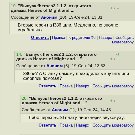
10
.
"Выпуск fheroes2 1.1.2, открытого
+
–
/
движка Heroes of Might and ..."
Сообщение от
Аноним
(10), 19-Сен-24, 13:31
Вторые герои на i386 шли. Медленно, но вполне
играбельно.
Ответить
|
Правка
|
К родителю #6
|
Наверх
|
Cообщить
модератору
14
.
"Выпуск fheroes2 1.1.2, открытого
+2
+
–
движка Heroes of Might and ..."
/
Сообщение от
Аноним
(6), 19-Сен-24, 13:53
386ой? А CDшку самому приходилось крутить или
флоппик помогал?
Ответить
|
Правка
|
Наверх
|
Cообщить модератору
20
.
"Выпуск fheroes2 1.1.2, открытого
+
–
/
движка Heroes of Might and ..."
Сообщение от
Аноним
(1), 19-Сен-24, 14:46
Либо через SCSI плату либо через звуковуху.
Ответить
|
Правка
|
Наверх
|
Cообщить модератору