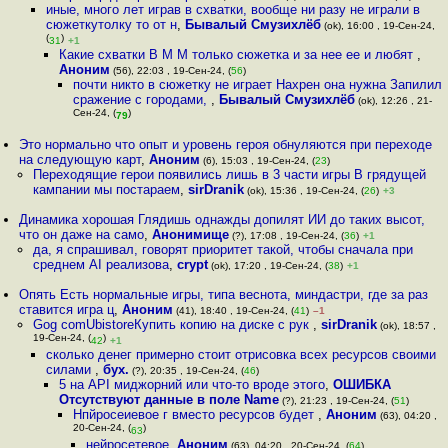
иные, много лет играв в схватки, вообще ни разу не играли в
сюжеткутолку то от н
,
Бывалый Смузихлёб
(ok), 16:00 , 19-Сен-24,
(
)
31
+1
Какие схватки В M M только сюжетка и за нее ее и любят
,
Аноним
(56), 22:03 , 19-Сен-24, (
56
)
почти никто в сюжетку не играет Нахрен она нужна Запилил
сражение с городами,
,
Бывалый Смузихлёб
(ok), 12:26 , 21-
Сен-24, (
)
79
Это нормально что опыт и уровень героя обнуляются при переходе
на следующую карт
,
Аноним
(6), 15:03 , 19-Сен-24, (
23
)
Переходящие герои появились лишь в 3 части игры В грядущей
кампании мы постараем
,
sirDranik
(ok), 15:36 , 19-Сен-24, (
26
)
+3
Динамика хорошая Глядишь однажды допилят ИИ до таких высот,
что он даже на само
,
Анонимище
(?), 17:08 , 19-Сен-24, (
36
)
+1
да, я спрашивал, говорят приоритет такой, чтобы сначала при
среднем AI реализова
,
crypt
(ok), 17:20 , 19-Сен-24, (
38
)
+1
Опять Есть нормальные игры, типа веснота, миндастри, где за раз
ставится игра ц
,
Аноним
(41), 18:40 , 19-Сен-24, (
41
)
–1
Gog comUbistoreКупить копию на диске с рук
,
sirDranik
(ok), 18:57 ,
19-Сен-24, (
)
42
+1
сколько денег примерно стоит отрисовка всех ресурсов своими
силами
,
бух.
(?), 20:35 , 19-Сен-24, (
46
)
5 на API миджорний или что-то вроде этого
,
ОШИБКА
Отсутствуют данные в поле Name
(?), 21:23 , 19-Сен-24, (
51
)
Нпйросеиевое г вместо ресурсов будет
,
Аноним
(63), 04:20 ,
20-Сен-24, (
)
63
нейросетевое
,
Аноним
(63), 04:20 , 20-Сен-24, (
64
)