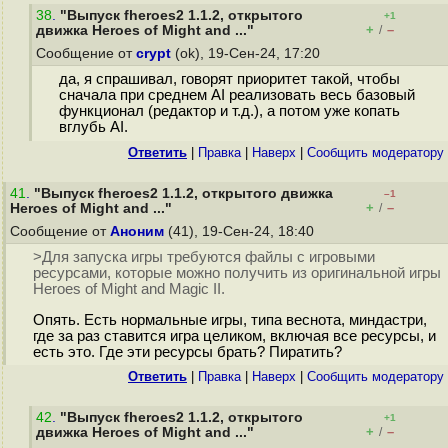
38
.
"Выпуск fheroes2 1.1.2, открытого
+1
+
–
движка Heroes of Might and ..."
/
Сообщение от
crypt
(ok), 19-Сен-24, 17:20
да, я спрашивал, говорят приоритет такой, чтобы
сначала при среднем AI реализовать весь базовый
функционал (редактор и т.д.), а потом уже копать
вглубь AI.
Ответить
|
Правка
|
Наверх
|
Cообщить модератору
41
.
"Выпуск fheroes2 1.1.2, открытого движка
–1
+
–
Heroes of Might and ..."
/
Сообщение от
Аноним
(41), 19-Сен-24, 18:40
>Для запуска игры требуются файлы с игровыми
ресурсами, которые можно получить из оригинальной игры
Heroes of Might and Magic II.
Опять. Есть нормальные игры, типа веснота, миндастри,
где за раз ставится игра целиком, включая все ресурсы, и
есть это. Где эти ресурсы брать? Пиратить?
Ответить
|
Правка
|
Наверх
|
Cообщить модератору
42
.
"Выпуск fheroes2 1.1.2, открытого
+1
+
–
движка Heroes of Might and ..."
/