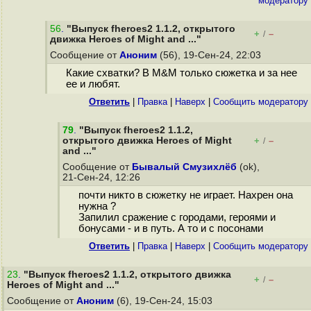
модератору
56
.
"Выпуск fheroes2 1.1.2, открытого
+
–
/
движка Heroes of Might and ..."
Сообщение от
Аноним
(56), 19-Сен-24, 22:03
Какие схватки? В M&M только сюжетка и за нее
ее и любят.
Ответить
|
Правка
|
Наверх
|
Cообщить модератору
79
.
"Выпуск fheroes2 1.1.2,
открытого движка Heroes of Might
+
–
/
and ..."
Сообщение от
Бывалый Смузихлёб
(ok),
21-Сен-24, 12:26
почти никто в сюжетку не играет. Нахрен она
нужна ?
Запилил сражение с городами, героями и
бонусами - и в путь. А то и с посонами
Ответить
|
Правка
|
Наверх
|
Cообщить модератору
23
.
"Выпуск fheroes2 1.1.2, открытого движка
+
–
/
Heroes of Might and ..."
Сообщение от
Аноним
(6), 19-Сен-24, 15:03