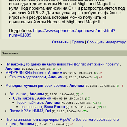
воссоздаёт движок игры Heroes of Might and Magic II с
нуля. Код проекта написан на C++ и распространяется под
лицензией GPLv2. Для запуска игры требуются файлы с
игровыми ресурсами, которые можно получить из
оригинальной игры Heroes of Might and Magic II...
Подробнее:
https://www.opennet.ru/opennews/art.shtml?
num=61889
Ответить
|
Правка
|
Cообщить модератору
Оглавление
Ну наконец то давно не было новостей Долгих лет жизни проекту
,
Аноним
(1), 12:27 , 19-Сен-24, (
1
)
+25
MEDZERNIKHodnotenie
,
Аноним
(2), 12:35 , 19-Сен-24, (
2
)
–2
Скрыто модератором
,
Аноним
(1), 12:45 , 19-Сен-24, (
4
)
–2
Молодцы, лучшая рпг всех времен
,
Аноним
(3), 12:41 , 19-Сен-24, (
3
)
–5
Экшон же
,
Аноним
(7), 12:58 , 19-Сен-24, (
7
)
+3
Суть какова
,
Аноним
(69), 09:36 , 20-Сен-24, (
69
)
Герои набигают
,
Аноним
(7), 09:51 , 20-Сен-24, (
71
)
+3
на корованы
,
Вася Рогов
(?), 10:53 , 20-Сен-24, (
72
)
+3
После КР2 и HMM3
,
Del
(?), 11:20 , 20-Сен-24, (
73
)
Что на аппаратном миди через PipeWire без всякого софтварного
хлама
,
Аноним
(5), 12:45 , 19-Сен-24, (
5
)
–1