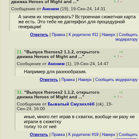
+
–
движка Heroes of Might and ..."
/
Сообщение от
Аноним
(19), 19-Сен-24, 14:31
А зачем их генерировать? Встроенная сюжетная карта
же есть. Это тебе не даггерфол для процедурной
генерации!
Ответить
|
Правка
|
К родителю #11
|
Наверх
|
Cообщить
модератору
21
.
"Выпуск fheroes2 1.1.2, открытого
+3
+
–
движка Heroes of Might and ..."
/
Сообщение от
Аноним
(1), 19-Сен-24, 14:47
Например для разнообразия.
Ответить
|
Правка
|
Наверх
|
Cообщить модератору
31
.
"Выпуск fheroes2 1.1.2, открытого
+1
+
–
движка Heroes of Might and ..."
/
Сообщение от
Бывалый Смузихлёб
(ok), 19-
Сен-24, 16:00
иные, много лет играв в схватки, вообще ни разу не
играли в сюжетку
толку то от неё
Ответить
|
Правка
|
К родителю #19
|
Наверх
|
Cообщить