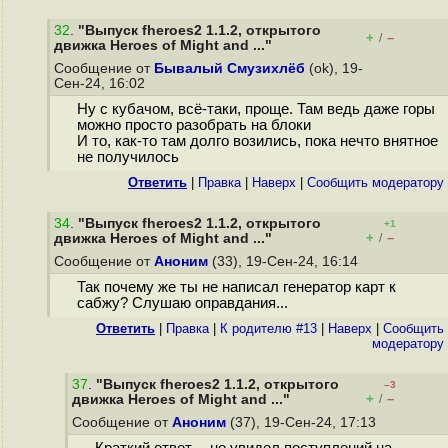
32
.
"Выпуск fheroes2 1.1.2, открытого
+
–
/
движка Heroes of Might and ..."
Сообщение от
Бывалый Смузихлёб
(ok), 19-
Сен-24, 16:02
Ну с кубачом, всё-таки, проще. Там ведь даже горы
можно просто разобрать на блоки
И то, как-то там долго возились, пока нечто внятное
не получилось
Ответить
|
Правка
|
Наверх
|
Cообщить модератору
34
.
"Выпуск fheroes2 1.1.2, открытого
+1
+
–
движка Heroes of Might and ..."
/
Сообщение от
Аноним
(33), 19-Сен-24, 16:14
Так почему же ты не написал генератор карт к
сабжу? Слушаю оправдания...
Ответить
|
Правка
|
К родителю #13
|
Наверх
|
Cообщить
модератору
37
.
"Выпуск fheroes2 1.1.2, открытого
–3
+
–
движка Heroes of Might and ..."
/
Сообщение от
Аноним
(37), 19-Сен-24, 17:13