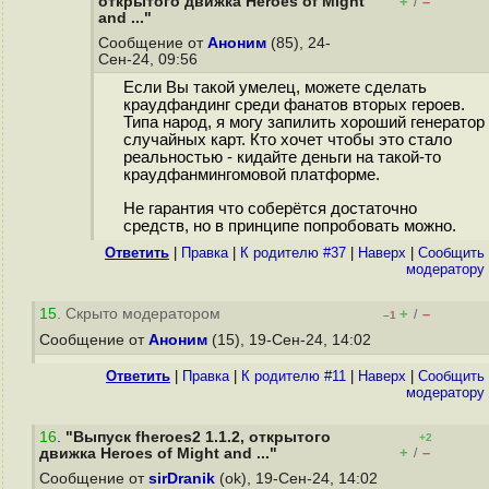
открытого движка Heroes of Might
+
–
/
and ..."
Сообщение от
Аноним
(85), 24-
Сен-24, 09:56
Если Вы такой умелец, можете сделать
краудфандинг среди фанатов вторых героев.
Типа народ, я могу запилить хороший генератор
случайных карт. Кто хочет чтобы это стало
реальностью - кидайте деньги на такой-то
краудфанмингомовой платформе.
Не гарантия что соберётся достаточно
средств, но в принципе попробовать можно.
Ответить
|
Правка
|
К родителю #37
|
Наверх
|
Cообщить
модератору
15
. Скрыто модератором
+
–
/
–1
Сообщение от
Аноним
(15), 19-Сен-24, 14:02
Ответить
|
Правка
|
К родителю #11
|
Наверх
|
Cообщить
модератору
16
.
"Выпуск fheroes2 1.1.2, открытого
+2
+
–
движка Heroes of Might and ..."
/
Сообщение от
sirDranik
(ok), 19-Сен-24, 14:02