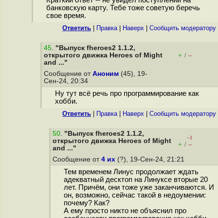
Краткий ответ -- не увидел поступлений на
банковскую карту. Тебе тоже советую беречь
свое время.
Ответить
|
Правка
|
Наверх
|
Cообщить модератору
45
.
"Выпуск fheroes2 1.1.2,
открытого движка Heroes of Might
+
–
/
and ..."
Сообщение от
Аноним
(45), 19-
Сен-24, 20:34
Ну тут всё речь про программирование как
хобби.
Ответить
|
Правка
|
Наверх
|
Cообщить модератору
50
.
"Выпуск fheroes2 1.1.2,
–1
открытого движка Heroes of Might
+
–
/
and ..."
Сообщение от
4 их
(?), 19-Сен-24, 21:21
Тем временем Линус продолжает ждать
адекватный десктоп на Линуксе вторые 20
лет. Причём, они тоже уже заканчиваются. И
он, возможно, сейчас такой в недоумении:
почему? Как?
А ему просто никто не объяснил про