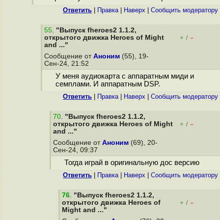
Ответить
|
Правка
|
Наверх
|
Cообщить модератору
55
.
"Выпуск fheroes2 1.1.2,
открытого движка Heroes of Might
+
–
/
and ..."
Сообщение от
Аноним
(55), 19-
Сен-24, 21:52
У меня аудиокарта с аппаратным миди и
семплами. И аппаратным DSP.
Ответить
|
Правка
|
Наверх
|
Cообщить модератору
70
.
"Выпуск fheroes2 1.1.2,
открытого движка Heroes of Might
+
–
/
and ..."
Сообщение от
Аноним
(69), 20-
Сен-24, 09:37
Тогда играй в оригинальную дос версию
Ответить
|
Правка
|
Наверх
|
Cообщить модератору
76
.
"Выпуск fheroes2 1.1.2,
открытого движка Heroes of
+
–
/
Might and ..."