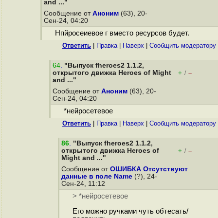
and ..."
Сообщение от
Аноним
(63), 20-
Сен-24, 04:20
Нпйросеиевое г вместо ресурсов будет.
Ответить
|
Правка
|
Наверх
|
Cообщить модератору
64
.
"Выпуск fheroes2 1.1.2,
открытого движка Heroes of Might
+
–
/
and ..."
Сообщение от
Аноним
(63), 20-
Сен-24, 04:20
*нейросетевое
Ответить
|
Правка
|
Наверх
|
Cообщить модератору
86
.
"Выпуск fheroes2 1.1.2,
открытого движка Heroes of
+
–
/
Might and ..."
Сообщение от
ОШИБКА Отсутствуют
данные в поле Name
(?), 24-
Сен-24, 11:12
> *нейросетевое
Его можно ручками чуть обтесать/