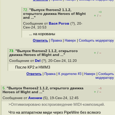
72
.
"Выпуск fheroes2 1.1.2,
+3
открытого движка Heroes of Might
+
–
/
and ..."
Сообщение от
Вася Рогов
(?), 20-
Сен-24, 10:53
... на корованы
Ответить
|
Правка
|
Наверх
|
Cообщить модератору
73
.
"Выпуск fheroes2 1.1.2, открытого
+
–
/
движка Heroes of Might and ..."
Сообщение от
Del
(?), 20-Сен-24, 11:20
После КР2 и HMM3
Ответить
|
Правка
|
К родителю #3
|
Наверх
|
Cообщить
модератору
5
.
"Выпуск fheroes2 1.1.2, открытого движка
–1
+
–
Heroes of Might and ..."
/
Сообщение от
Аноним
(5), 19-Сен-24, 12:45
>Оптимизировано воспроизведение MIDI-композиций.
Что на аппаратном миди через PipeWire без всякого