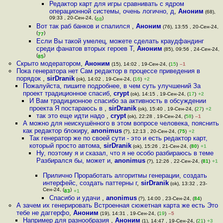
Редактор карт для игры сравнивать с ядром
операционной системы, очень логично, д
,
Аноним
(68),
09:33 , 20-Сен-24, (
)
68
Вот так раб банков и спалился
,
Аноним
(76), 13:55 , 20-Сен-24,
(
)
77
Если Вы такой умелец, можете сделать краудфандинг
среди фанатов вторых героев Т
,
Аноним
(85), 09:56 , 24-Сен-24,
(
)
85
Скрыто модератором
,
Аноним
(15), 14:02 , 19-Сен-24, (
15
)
–1
Пока генератора нет Сам редактор в процессе приведения в
порядок
,
sirDranik
(ok), 14:02 , 19-Сен-24, (
16
)
+2
Пожалуйста, пишите подробнее, в чем суть улучшений За
проект традиционное спасиб
,
crypt
(ok), 14:15 , 19-Сен-24, (
17
)
+2
И Вам традиционное спасибо за активность в обсуждении
проекта Я постараюсь в
,
sirDranik
(ok), 15:40 , 19-Сен-24, (
27
)
+2
так это еще идти надо
,
crypt
(ok), 22:28 , 19-Сен-24, (
58
)
–1
А можно для неискушённого в этом вопросе человека, пояснить
как редактор блокиру
,
anonimus
(?), 12:13 , 20-Сен-24, (
75
)
+2
Так генератор же по своей сути - это и есть редактор карт,
который просто автома
,
sirDranik
(ok), 15:26 , 21-Сен-24, (
80
)
+1
Ну, поэтому я и сказал, что я не особо разбираюсь в теме
Разбирался бы, может и
,
anonimus
(?), 12:26 , 22-Сен-24, (
81
)
+1
Прилично Проработать алгоритмы генерации, создать
интерфейс, создать паттерны г
,
sirDranik
(ok), 13:32 , 23-
Сен-24, (
)
83
+1
Спасибо и удачи
,
anonimus
(?), 14:00 , 23-Сен-24, (
84
)
А зачем их генерировать Встроенная сюжетная карта же есть Это
тебе не даггерфо
,
Аноним
(19), 14:31 , 19-Сен-24, (
19
)
–5
Например для разнообразия
,
Аноним
(1), 14:47 , 19-Сен-24, (
21
)
+3