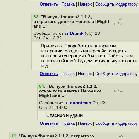
Ответить
|
Правка
|
Наверх
|
Cообщить модератору
83
.
"Выпуск fheroes2 1.1.2,
+1
открытого движка Heroes of Might
+
–
/
and ..."
Сообщение от
sirDranik
(ok), 23-
Сен-24, 13:32
Прилично. Проработать алгоритмы
генерации, создать интерфейс, создать
паттерны генерации объектов. Работы там
не початый край. Будем потихоньку готовить
код.
Ответить
|
Правка
|
Наверх
|
Cообщить модератору
84
.
"Выпуск fheroes2 1.1.2,
открытого движка Heroes of
+
–
/
Might and ..."
Сообщение от
anonimus
(?), 23-
Сен-24, 14:00
Спасибо и удачи.
Ответить
|
Правка
|
Наверх
|
Cообщить модератору
19
.
"Выпуск fheroes2 1.1.2, открытого
–5