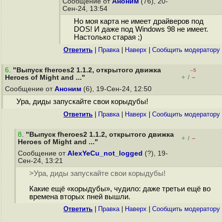
Сообщение от
Аноним
(76), 20-
Сен-24, 13:54
Но моя карта не имеет драйверов под
DOS! И даже под Windows 98 не имеет.
Настолько старая ;)
Ответить
|
Правка
|
Наверх
|
Cообщить модератору
6
.
"Выпуск fheroes2 1.1.2, открытого движка
–5
+
–
Heroes of Might and ..."
/
Сообщение от
Аноним
(6), 19-Сен-24, 12:50
Ура, диды запускайте свои корыдубы!
Ответить
|
Правка
|
Наверх
|
Cообщить модератору
8
.
"Выпуск fheroes2 1.1.2, открытого движка
+
–
/
Heroes of Might and ..."
Сообщение от
AlexYeCu_not_logged
(?), 19-
Сен-24, 13:21
>Ура, диды запускайте свои корыдубы!
Какие ещё «корыдубы», чудило: даже третьи ещё во
времена вторых пней вышли.
Ответить
|
Правка
|
Наверх
|
Cообщить модератору