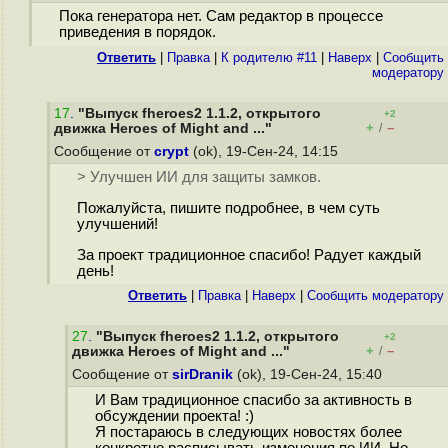
Пока генератора нет. Сам редактор в процессе
приведения в порядок.
Ответить
|
Правка
|
К родителю #11
|
Наверх
|
Cообщить
модератору
17
.
"Выпуск fheroes2 1.1.2, открытого
+2
+
–
движка Heroes of Might and ..."
/
Сообщение от
crypt
(ok), 19-Сен-24, 14:15
> Улучшен ИИ для защиты замков.
Пожалуйста, пишите подробнее, в чем суть
улучшений!
За проект традиционное спасибо! Радует каждый
день!
Ответить
|
Правка
|
Наверх
|
Cообщить модератору
27
.
"Выпуск fheroes2 1.1.2, открытого
+2
+
–
движка Heroes of Might and ..."
/
Сообщение от
sirDranik
(ok), 19-Сен-24, 15:40
И Вам традиционное спасибо за активность в
обсуждении проекта! :)
Я постараюсь в следующих новостях более