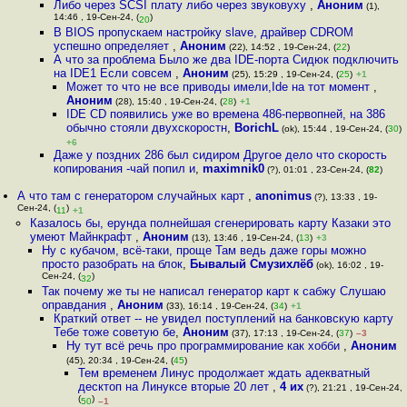
Либо через SCSI плату либо через звуковуху
,
Аноним
(1),
14:46 , 19-Сен-24, (
)
20
В BIOS пропускаем настройку slave, драйвер CDROM
успешно определяет
,
Аноним
(22), 14:52 , 19-Сен-24, (
22
)
А что за проблема Было же два IDE-порта Сидюк подключить
на IDE1 Если совсем
,
Аноним
(25), 15:29 , 19-Сен-24, (
25
)
+1
Может то что не все приводы имели,Ide на тот момент
,
Аноним
(28), 15:40 , 19-Сен-24, (
28
)
+1
IDE CD появились уже во времена 486-первопней, на 386
обычно стояли двухскоростн
,
BorichL
(ok), 15:44 , 19-Сен-24, (
30
)
+6
Даже у поздних 286 был сидиром Другое дело что скорость
копирования -чай попил и
,
maximnik0
(?), 01:01 , 23-Сен-24, (
82
)
А что там с генератором случайных карт
,
anonimus
(?), 13:33 , 19-
Сен-24, (
)
11
+1
Казалось бы, ерунда полнейшая сгенерировать карту Казаки это
умеют Майнкрафт
,
Аноним
(13), 13:46 , 19-Сен-24, (
13
)
+3
Ну с кубачом, всё-таки, проще Там ведь даже горы можно
просто разобрать на блок
,
Бывалый Смузихлёб
(ok), 16:02 , 19-
Сен-24, (
)
32
Так почему же ты не написал генератор карт к сабжу Слушаю
оправдания
,
Аноним
(33), 16:14 , 19-Сен-24, (
34
)
+1
Краткий ответ -- не увидел поступлений на банковскую карту
Тебе тоже советую бе
,
Аноним
(37), 17:13 , 19-Сен-24, (
37
)
–3
Ну тут всё речь про программирование как хобби
,
Аноним
(45), 20:34 , 19-Сен-24, (
45
)
Тем временем Линус продолжает ждать адекватный
десктоп на Линуксе вторые 20 лет
,
4 их
(?), 21:21 , 19-Сен-24,
(
)
50
–1