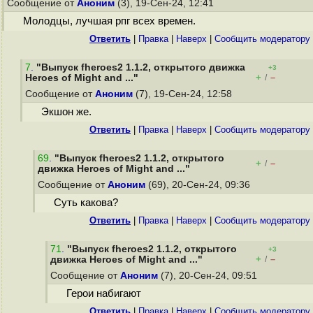
Сообщение от
Аноним
(3), 19-Сен-24, 12:41
Молодцы, лучшая рпг всех времен.
Ответить
|
Правка
|
Наверх
|
Cообщить модератору
7
.
"Выпуск fheroes2 1.1.2, открытого движка
+3
+
–
Heroes of Might and ..."
/
Сообщение от
Аноним
(7), 19-Сен-24, 12:58
Экшон же.
Ответить
|
Правка
|
Наверх
|
Cообщить модератору
69
.
"Выпуск fheroes2 1.1.2, открытого
+
–
/
движка Heroes of Might and ..."
Сообщение от
Аноним
(69), 20-Сен-24, 09:36
Суть какова?
Ответить
|
Правка
|
Наверх
|
Cообщить модератору
71
.
"Выпуск fheroes2 1.1.2, открытого
+3
+
–
движка Heroes of Might and ..."
/
Сообщение от
Аноним
(7), 20-Сен-24, 09:51
Герои набигают
Ответить
|
Правка
|
Наверх
|
Cообщить модератору