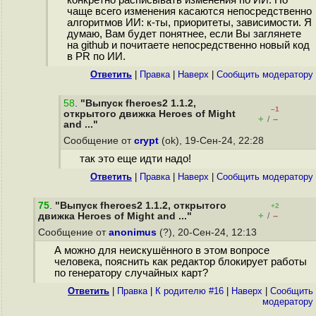
конкретно расписывать изменения по ИИ. Но
чаще всего изменения касаются непосредственно
алгоритмов ИИ: к-ты, приоритеты, зависимости. Я
думаю, Вам будет понятнее, если Вы заглянете
на github и почитаете непосредственно новый код
в PR по ИИ.
Ответить
|
Правка
|
Наверх
|
Cообщить модератору
58
.
"Выпуск fheroes2 1.1.2,
–1
открытого движка Heroes of Might
+
–
/
and ..."
Сообщение от
crypt
(ok), 19-Сен-24, 22:28
так это еще идти надо!
Ответить
|
Правка
|
Наверх
|
Cообщить модератору
75
.
"Выпуск fheroes2 1.1.2, открытого
+2
+
–
движка Heroes of Might and ..."
/
Сообщение от
anonimus
(?), 20-Сен-24, 12:13
А можно для неискушённого в этом вопросе
человека, пояснить как редактор блокирует работы
по генератору случайных карт?
Ответить
|
Правка
|
К родителю #16
|
Наверх
|
Cообщить
модератору