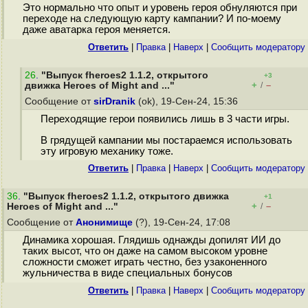
Это нормально что опыт и уровень героя обнуляются при
переходе на следующую карту кампании? И по-моему
даже аватарка героя меняется.
Ответить
|
Правка
|
Наверх
|
Cообщить модератору
26
.
"Выпуск fheroes2 1.1.2, открытого
+3
+
–
движка Heroes of Might and ..."
/
Сообщение от
sirDranik
(ok), 19-Сен-24, 15:36
Переходящие герои появились лишь в 3 части игры.
В грядущей кампании мы постараемся использовать
эту игровую механику тоже.
Ответить
|
Правка
|
Наверх
|
Cообщить модератору
36
.
"Выпуск fheroes2 1.1.2, открытого движка
+1
+
–
Heroes of Might and ..."
/
Сообщение от
Анонимище
(?), 19-Сен-24, 17:08
Динамика хорошая. Глядишь однажды допилят ИИ до
таких высот, что он даже на самом высоком уровне
сложности сможет играть честно, без узаконенного
жульничества в виде специальных бонусов
Ответить
|
Правка
|
Наверх
|
Cообщить модератору