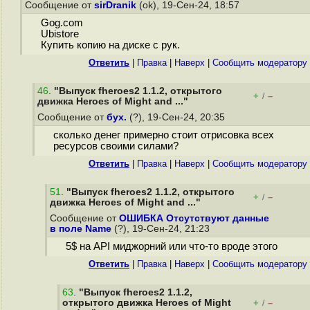
Сообщение от
sirDranik
(ok), 19-Сен-24, 18:57
Gog.com
Ubistore
Купить копию на диске с рук.
Ответить
|
Правка
|
Наверх
|
Cообщить модератору
46
.
"Выпуск fheroes2 1.1.2, открытого
+
–
/
движка Heroes of Might and ..."
Сообщение от
бух.
(?), 19-Сен-24, 20:35
сколько денег примерно стоит отрисовка всех
ресурсов своими силами?
Ответить
|
Правка
|
Наверх
|
Cообщить модератору
51
.
"Выпуск fheroes2 1.1.2, открытого
+
–
/
движка Heroes of Might and ..."
Сообщение от
ОШИБКА Отсутствуют данные
в поле Name
(?), 19-Сен-24, 21:23
5$ на API миджорний или что-то вроде этого
Ответить
|
Правка
|
Наверх
|
Cообщить модератору
63
.
"Выпуск fheroes2 1.1.2,
открытого движка Heroes of Might
+
–
/