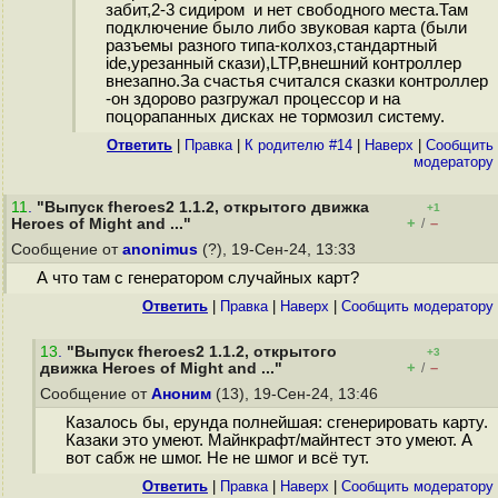
забит,2-3 сидиром и нет свободного места.Там
подключение было либо звуковая карта (были
разъемы разного типа-колхоз,стандартный
ide,урезанный скази),LTP,внешний контроллер
внезапно.За счастья считался сказки контроллер
-он здорово разгружал процессор и на
поцорапанных дисках не тормозил систему.
Ответить
|
Правка
|
К родителю #14
|
Наверх
|
Cообщить
модератору
11
.
"Выпуск fheroes2 1.1.2, открытого движка
+1
+
–
Heroes of Might and ..."
/
Сообщение от
anonimus
(?), 19-Сен-24, 13:33
А что там с генератором случайных карт?
Ответить
|
Правка
|
Наверх
|
Cообщить модератору
13
.
"Выпуск fheroes2 1.1.2, открытого
+3
+
–
движка Heroes of Might and ..."
/
Сообщение от
Аноним
(13), 19-Сен-24, 13:46
Казалось бы, ерунда полнейшая: сгенерировать карту.
Казаки это умеют. Майнкрафт/майнтест это умеют. А
вот сабж не шмог. Не не шмог и всё тут.
Ответить
|
Правка
|
Наверх
|
Cообщить модератору