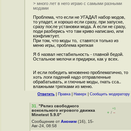
> много лет в него играю с самыми разными
модами
Проблема, что если не УГАДАЛ набор модов,
то упадет, и хорошо если сразу, при запуске,
сразу после установки мода. А если не сразу,
поди разберись что там криво написано, или
конфликтует.
При том, что моды то, ставятся только из
меню игры, проблема крепкая
Я б назвал нестабильность - главной бедой.
Остальное мелочи и придирки, как у всех.
И если победить мгновенно проблематично, то
хоть логи падений надо отправленные
обрабатывать, и глючные моды, гнать сса..
влажными тряпками из меню.
Ответить
|
Правка
|
Наверх
|
Cообщить модератору
31
.
"Релиз свободного
+1
воксельного игрового движка
+
–
/
Minetest 5.9.0"
Сообщение от
Аноним
(16), 15-
Авг-24, 08:58