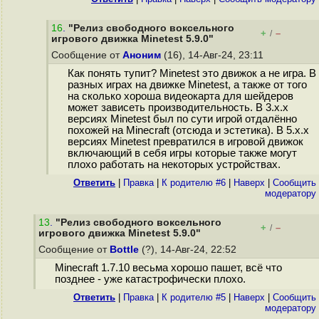
16
.
"Релиз свободного воксельного
+
–
/
игрового движка Minetest 5.9.0"
Сообщение от
Аноним
(16), 14-Авг-24, 23:11
Как понять тупит? Minetest это движок а не игра. В
разных играх на движке Minetest, а также от того
на сколько хороша видеокарта для шейдеров
может зависеть производительность. В 3.x.x
версиях Minetest был по сути игрой отдалённо
похожей на Minecraft (отсюда и эстетика). В 5.x.x
версиях Minetest превратился в игровой движок
включающий в себя игры которые также могут
плохо работать на некоторых устройствах.
Ответить
|
Правка
|
К родителю #6
|
Наверх
|
Cообщить
модератору
13
.
"Релиз свободного воксельного
+
–
/
игрового движка Minetest 5.9.0"
Сообщение от
Bottle
(?), 14-Авг-24, 22:52
Minecraft 1.7.10 весьма хорошо пашет, всё что
позднее - уже катастрофически плохо.
Ответить
|
Правка
|
К родителю #5
|
Наверх
|
Cообщить
модератору