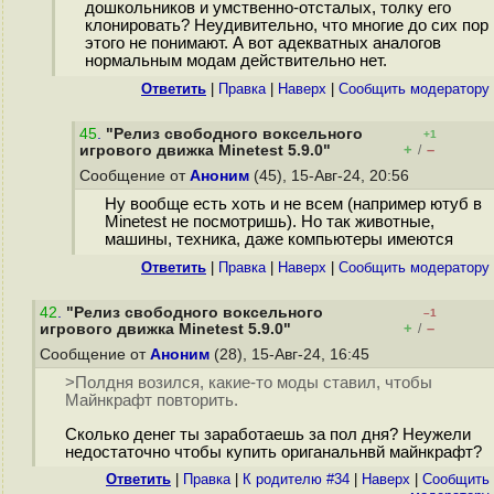
дошкольников и умственно-отсталых, толку его
клонировать? Неудивительно, что многие до сих пор
этого не понимают. А вот адекватных аналогов
нормальным модам действительно нет.
Ответить
|
Правка
|
Наверх
|
Cообщить модератору
45
.
"Релиз свободного воксельного
+1
+
–
игрового движка Minetest 5.9.0"
/
Сообщение от
Аноним
(45), 15-Авг-24, 20:56
Ну вообще есть хоть и не всем (например ютуб в
Minetest не посмотришь). Но так животные,
машины, техника, даже компьютеры имеются
Ответить
|
Правка
|
Наверх
|
Cообщить модератору
42
.
"Релиз свободного воксельного
–1
+
–
игрового движка Minetest 5.9.0"
/
Сообщение от
Аноним
(28), 15-Авг-24, 16:45
>Полдня возился, какие-то моды ставил, чтобы
Майнкрафт повторить.
Сколько денег ты заработаешь за пол дня? Неужели
недостаточно чтобы купить ориганальнвй майнкрафт?
Ответить
|
Правка
|
К родителю #34
|
Наверх
|
Cообщить