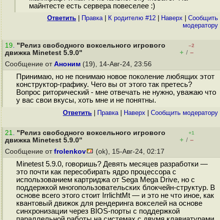
майнтесте есть сервера повеселее :)
Ответить
|
Правка
|
К родителю #12
|
Наверх
|
Cообщить
модератору
19
.
"Релиз свободного воксельного игрового
–2
+
–
движка Minetest 5.9.0"
/
Сообщение от
Аноним
(19), 14-Авг-24, 23:56
Принимаю, но не понимаю новое поколение любящих этот
конструктор-графику. Чего вы от этого так претесь?
Вопрос риторический - мне отвечать не нужно, уважаю что
у вас свои вкусы, хоть мне и не понятны.
Ответить
|
Правка
|
Наверх
|
Cообщить модератору
21
.
"Релиз свободного воксельного игрового
+1
+
–
движка Minetest 5.9.0"
/
Сообщение от
frolenkov
(ok), 15-Авг-24, 02:17
Minetest 5.9.0, говоришь? Девять месяцев разработки —
это почти как пересобирать ядро процессора с
использованием картриджа от Sega Mega Drive, но с
поддержкой многопользовательских блокчейн-структур. В
основе всего этого стоит IrrlichtMt — и это не что иное, как
квантовый движок для рендеринга вокселей на основе
синхронизации через BIOS-порты с поддержкой
параллельной работы на системах с двумя клавиатурами.