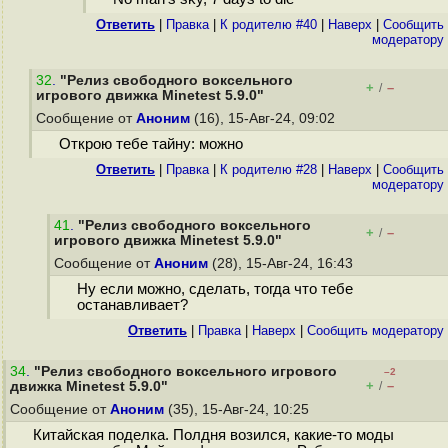
Ответить
|
Правка
|
К родителю #40
|
Наверх
|
Cообщить
модератору
32
.
"Релиз свободного воксельного
+
–
/
игрового движка Minetest 5.9.0"
Сообщение от
Аноним
(16), 15-Авг-24, 09:02
Открою тебе тайну: можно
Ответить
|
Правка
|
К родителю #28
|
Наверх
|
Cообщить
модератору
41
.
"Релиз свободного воксельного
+
–
/
игрового движка Minetest 5.9.0"
Сообщение от
Аноним
(28), 15-Авг-24, 16:43
Ну если можно, сделать, тогда что тебе
останавливает?
Ответить
|
Правка
|
Наверх
|
Cообщить модератору
34
.
"Релиз свободного воксельного игрового
–2
+
–
движка Minetest 5.9.0"
/
Сообщение от
Аноним
(35), 15-Авг-24, 10:25
Китайская поделка. Полдня возился, какие-то моды