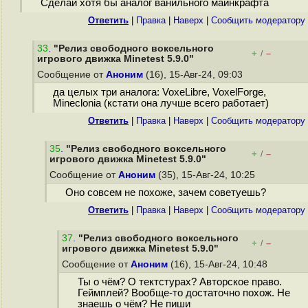
Сделай хотя бы аналог ванильного майнкрафта
Ответить
|
Правка
|
Наверх
|
Cообщить модератору
33
.
"Релиз свободного воксельного
+
–
/
игрового движка Minetest 5.9.0"
Сообщение от
Аноним
(16), 15-Авг-24, 09:03
да целых три аналога: VoxeLibre, VoxelForge,
Mineclonia (кстати она лучше всего работает)
Ответить
|
Правка
|
Наверх
|
Cообщить модератору
35
.
"Релиз свободного воксельного
+
–
/
игрового движка Minetest 5.9.0"
Сообщение от
Аноним
(35), 15-Авг-24, 10:25
Оно совсем не похоже, зачем советуешь?
Ответить
|
Правка
|
Наверх
|
Cообщить модератору
37
.
"Релиз свободного воксельного
+
–
/
игрового движка Minetest 5.9.0"
Сообщение от
Аноним
(16), 15-Авг-24, 10:48
Ты о чём? О тектстурах? Авторское право.
Геймплей? Вообще-то достаточно похож. Не
знаешь о чём? Не пиши