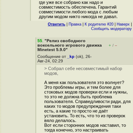
где уже все собрано как надо и
совместимость обеспечена. Гарантий
совместимости любого мода с любым
другим модом никто никогда не давал.
Ответить
|
Правка
|
К родителю #20
|
Наверх
|
Cообщить модератору
55
.
"Релиз свободного
воксельного игрового движка
+
–
/
Minetest 5.9.0"
Сообщение от
_kp
(ok), 26-
Авг-24, 02:29
> Собрал себе несовместимый набор
модов,
А меня как пользователя это волнует?
Это проблемы игры, и тем более для
стоковых модов проверки если и нужны,
то это не должна быть проблема
пользователя. Справедливости ради, для
каких то модов предупреждения таки
есть, а какие то просто не даёт
установить. То есть, что то из проверок
вяло делалось.
Вот если сторонних модов наставил, то
тогда конечно, это настраивать