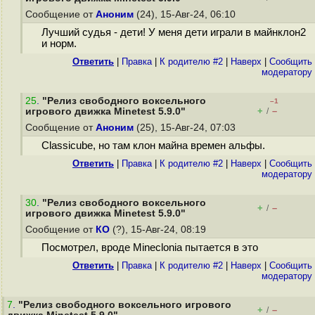
Сообщение от
Аноним
(24), 15-Авг-24, 06:10
Лучший судья - дети! У меня дети играли в майнклон2
и норм.
Ответить
|
Правка
|
К родителю #2
|
Наверх
|
Cообщить
модератору
25
.
"Релиз свободного воксельного
–1
+
–
игрового движка Minetest 5.9.0"
/
Сообщение от
Аноним
(25), 15-Авг-24, 07:03
Classicube, но там клон майна времен альфы.
Ответить
|
Правка
|
К родителю #2
|
Наверх
|
Cообщить
модератору
30
.
"Релиз свободного воксельного
+
–
/
игрового движка Minetest 5.9.0"
Сообщение от
КО
(?), 15-Авг-24, 08:19
Посмотрел, вроде Mineclonia пытается в это
Ответить
|
Правка
|
К родителю #2
|
Наверх
|
Cообщить
модератору
7
.
"Релиз свободного воксельного игрового
+
–
/