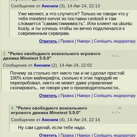
Сообщение от
Аноним
(3), 14-Авг-24, 22:13
Уже меняют, а что случится? Только не говори что у
тебя minetest-server из поставки centos6 и там
сломается "савмистиииимость". Или клиент на ubuntu
trusty, и ты хочешь чтобы он вечно подключался к
современным серверам.
Ответить
|
Правка
|
Наверх
|
Cообщить модератору
2
.
"Релиз свободного воксельного игрового
+
–
/
движка Minetest 5.9.0"
Сообщение от
Аноним
(2), 14-Авг-24, 22:02
Почему за столько лет никто так и не сделал простой
100% клон майнкрафта, сколько я этих пародий не
перепробовал, никто не может даже управление
скопировать.. не говоря уже о производительности..
Ответить
|
Правка
|
Наверх
|
Cообщить модератору
4
.
"Релиз свободного воксельного
+5
+
–
игрового движка Minetest 5.9.0"
/
Сообщение от
Аноним
(4), 14-Авг-24, 22:14
Ну сам сделай, если тебе надо.
Ответить
|
Правка
|
Наверх
|
Cообщить модератору