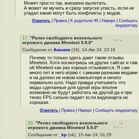
Может просто так, внезапно вылетать.
А может не мучить и сразу запуске упасть, если не
угадал какие могут быть конфликты у модов.
Ответить
|
Правка
|
К родителю #5
|
Наверх
|
Cообщить
модератору
17
.
"Релиз свободного воксельного
+
–
/
игрового движка Minetest 5.9.0"
Сообщение от
Аноним
(16), 14-Авг-24, 23:19
Почему то только здесь дают такие отзывы
Minetest. Хотя посмотришь на других сайтах и там
об Minetest как раз хорошо отзываются. Я сам
много лет в него играю с самыми разными модами
и на далеко не новом компьютере и ничего
нормально шло. Надо правда учитывать что
моды сделанные для одной игры вполне
возможно не будут работать на другой да и при
тенях FPS сильно падает если видеокарта не
хорошая.
Ответить
|
Правка
|
Наверх
|
Cообщить модератору
20
.
"Релиз свободного воксельного
–1
+
–
игрового движка Minetest 5.9.0"
/
Сообщение от
_kp
(ok), 15-Авг-24, 01:29