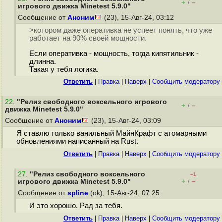
+
–
/
игрового движка Minetest 5.9.0"
Сообщение от
Аноним
(23), 15-Авг-24, 03:12
>котором даже оперативка не успеет понять, что уже
работает на 90% своей мощности.
Если оперативка - мощность, тогда кипятильник -
длинна.
Такая у тебя логика.
Ответить
|
Правка
|
Наверх
|
Cообщить модератору
22
.
"Релиз свободного воксельного игрового
+
–
/
движка Minetest 5.9.0"
Сообщение от
Аноним
(23), 15-Авг-24, 03:09
Я ставлю только ванильный МайнКрафт с атомарными
обновлениями написанный на Rust.
Ответить
|
Правка
|
Наверх
|
Cообщить модератору
27
.
"Релиз свободного воксельного
–1
+
–
игрового движка Minetest 5.9.0"
/
Сообщение от
spline
(ok), 15-Авг-24, 07:25
И это хорошо. Рад за тебя.
Ответить
|
Правка
|
Наверх
|
Cообщить модератору