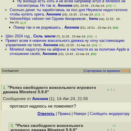
Ну вообще есть хоть и не всем например ютуб в Minetest не
посмотришь Но так ж
,
Аноним
(45), 20:56 , 15-Авг-24, (
45
)
+1
Сколько денег ты заработаешь за пол дня Неужели недостаточно
чтобы купить орига
,
Аноним
(28), 16:45 , 15-Авг-24, (
42
)
–1
Velorenhttps veloren net Одним бинарником
,
benu
(ok), 11:53 , 16-
Авг-24, (
)
47
Помер так и не родившись
,
Аноним
(51), 16:51 , 25-Авг-24, (
54
)
Шёл 2024 год
,
Соль земли
(?), 11:26 , 15-Авг-24, (
38
)
–1
Привет всем я новичек воксельного движка ну хочу кастомизацию
управления на теле
,
Аноним
(48), 22:05 , 21-Авг-24, (
48
)
+1
Minetest недоступен на айфоне в частности из за политики Apple в
отношении свобо
,
Аноним
(16), 13:43 , 22-Авг-24, (
50
)
Сообщения
[
Сортировка по времени
|
RSS
]
1
.
"Релиз свободного воксельного игрового
+
–
/
движка Minetest 5.9.0"
Сообщение от
Аноним
(1), 14-Авг-24, 21:55
протокол надеюсь не поменяют?
Ответить
|
Правка
|
Наверх
|
Cообщить модератору
3
.
"Релиз свободного воксельного
+1
+
–
игрового движка Minetest 5.9.0"
/