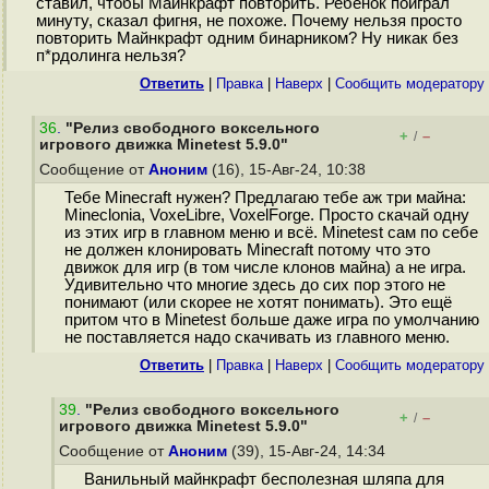
ставил, чтобы Майнкрафт повторить. Ребенок поиграл
минуту, сказал фигня, не похоже. Почему нельзя просто
повторить Майнкрафт одним бинарником? Ну никак без
п*рдолинга нельзя?
Ответить
|
Правка
|
Наверх
|
Cообщить модератору
36
.
"Релиз свободного воксельного
+
–
/
игрового движка Minetest 5.9.0"
Сообщение от
Аноним
(16), 15-Авг-24, 10:38
Тебе Minecraft нужен? Предлагаю тебе аж три майна:
Mineclonia, VoxeLibre, VoxelForge. Просто скачай одну
из этих игр в главном меню и всё. Minetest сам по себе
не должен клонировать Minecraft потому что это
движок для игр (в том числе клонов майна) а не игра.
Удивительно что многие здесь до сих пор этого не
понимают (или скорее не хотят понимать). Это ещё
притом что в Minetest больше даже игра по умолчанию
не поставляется надо скачивать из главного меню.
Ответить
|
Правка
|
Наверх
|
Cообщить модератору
39
.
"Релиз свободного воксельного
+
–
/
игрового движка Minetest 5.9.0"
Сообщение от
Аноним
(39), 15-Авг-24, 14:34
Ванильный майнкрафт бесполезная шляпа для