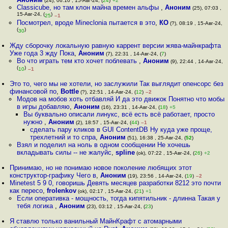
(24), 06:10 , 15-Авг-24, (
24
)
+2
Classicube, но там клон майна времен альфы
,
Аноним
(25), 07:03 ,
15-Авг-24, (
)
25
–1
Посмотрел, вроде Mineclonia пытается в это
,
КО
(?), 08:19 , 15-Авг-24,
(
)
30
Жду сборочку локальную равную каррент версии жява-майнкрафта
Уже года 3 жду Пока
,
Аноним
(7), 22:31 , 14-Авг-24, (
7
)
Во что играть тем кто хочет поблевать
,
Аноним
(9), 22:44 , 14-Авг-24,
(
)
10
–1
Это то, чего мы не хотели, но заслужили Так выглядит опенсорс без
финансовой по
,
Bottle
(?), 22:51 , 14-Авг-24, (
12
)
–2
Модов на мобов хоть отбавляй И да это движок Понятно что мобы
в игры добавляю
,
Аноним
(16), 23:31 , 14-Авг-24, (
18
)
+5
Вы буквально описали линукс, всё есть всё работает, просто
нужно
,
Аноним
(2), 18:57 , 15-Авг-24, (
44
)
–1
сделать пару кликов в GUI ContentDB Ну куда уже проще,
трехлетний и то спра
,
Аноним
(51), 16:38 , 25-Авг-24, (
52
)
Взял и поделил на ноль в одном сообщении Не хочешь
вкладывать силы -- не жалуйс
,
spline
(ok), 07:22 , 15-Авг-24, (
26
)
+2
Принимаю, но не понимаю новое поколение любящих этот
конструктор-графику Чего в
,
Аноним
(19), 23:56 , 14-Авг-24, (
19
)
–2
Minetest 5 9 0, говоришь Девять месяцев разработки 8212 это почти
как пересо
,
frolenkov
(ok), 02:17 , 15-Авг-24, (
21
)
+1
Если оперативка - мощность, тогда кипятильник - длинна Такая у
тебя логика
,
Аноним
(23), 03:12 , 15-Авг-24, (
23
)
Я ставлю только ванильный МайнКрафт с атомарными