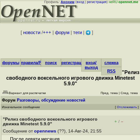
Профиль:
Аноним
(
вход
|
регистрация
)
неRU
opennet.me
[
новости
/
+++
|
форум
|
теги
|
]
форумы
правила/FAQ
поиск
регистрация
вход/
слежка
выход
RSS
"Релиз
свободного воксельного игрового движка Minetest
5.9.0"
Вариант для распечатки
Пред. тема
|
След. тема
Форум
Разговоры, обсуждение новостей
Изначальное сообщение
[
Отслеживать
]
"Релиз свободного воксельного игрового
+
–
/
движка Minetest 5.9.0"
Сообщение от
opennews
(??), 14-Авг-24, 21:55
После девяти месяцев