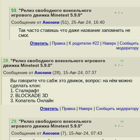
53
.
"Релиз свободного воксельного
+
–
/
игрового движка Minetest 5.9.0"
Сообщение от
Аноним
(51), 25-Авг-24, 16:40
Так часто ставишь что даже название запомнить не
смог.
Ответить
|
Правка
|
К родителю #22
|
Наверх
|
Cообщить
модератору
28
.
"Релиз свободного воксельного игрового
+1
+
–
движка Minetest 5.9.0"
/
Сообщение от
Аноним
(28), 15-Авг-24, 07:37
Вы говорите что сабж это движок, вопрос: на нëм можно
сделать клон:
1. Сталкрафт
2. BLOCKADE 3D
3. Копатель Онлайн
Ответить
|
Правка
|
Наверх
|
Cообщить модератору
29
.
"Релиз свободного воксельного
+1
+
–
игрового движка Minetest 5.9.0"
/
Сообщение от
Аноним
(7), 15-Авг-24, 07:43