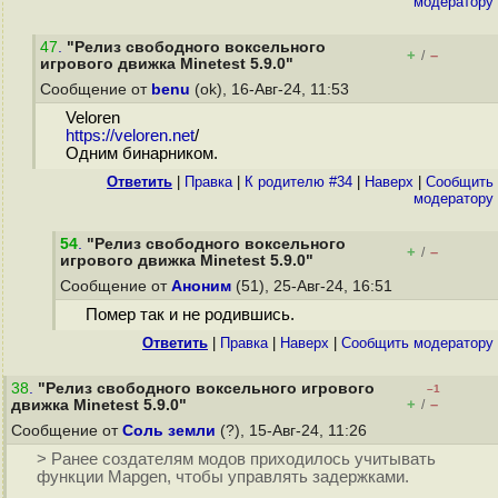
модератору
47
.
"Релиз свободного воксельного
+
–
/
игрового движка Minetest 5.9.0"
Сообщение от
benu
(ok), 16-Авг-24, 11:53
Veloren
https://veloren.net
/
Одним бинарником.
Ответить
|
Правка
|
К родителю #34
|
Наверх
|
Cообщить
модератору
54
.
"Релиз свободного воксельного
+
–
/
игрового движка Minetest 5.9.0"
Сообщение от
Аноним
(51), 25-Авг-24, 16:51
Помер так и не родившись.
Ответить
|
Правка
|
Наверх
|
Cообщить модератору
38
.
"Релиз свободного воксельного игрового
–1
+
–
движка Minetest 5.9.0"
/
Сообщение от
Соль земли
(?), 15-Авг-24, 11:26
> Ранее создателям модов приходилось учитывать
функции Mapgen, чтобы управлять задержками.