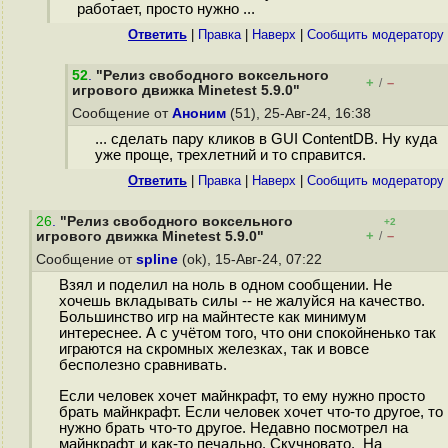
работает, просто нужно ...
Ответить
|
Правка
|
Наверх
|
Cообщить модератору
52
.
"Релиз свободного воксельного
+
–
/
игрового движка Minetest 5.9.0"
Сообщение от
Аноним
(51), 25-Авг-24, 16:38
... сделать пару кликов в GUI ContentDB. Ну куда
уже проще, трехлетний и то справится.
Ответить
|
Правка
|
Наверх
|
Cообщить модератору
26
.
"Релиз свободного воксельного
+2
+
–
игрового движка Minetest 5.9.0"
/
Сообщение от
spline
(ok), 15-Авг-24, 07:22
Взял и поделил на ноль в одном сообщении. Не
хочешь вкладывать силы -- не жалуйся на качество.
Большинство игр на майнтесте как минимум
интереснее. А с учётом того, что они спокойненько так
играются на скромных железках, так и вовсе
бесполезно сравнивать.
Если человек хочет майнкрафт, то ему нужно просто
брать майнкрафт. Если человек хочет что-то другое, то
нужно брать что-то другое. Недавно посмотрел на
майнкрафт и как-то печально. Скучновато. На