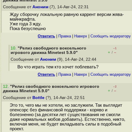
движка Minetest 5.9.0"
Сообщение от
Аноним
(7), 14-Авг-24, 22:31
Жду сборочку локальную равную каррент версии жява-
майнкрафта.
Уже года 3 жду.
Пока безуспешно
Ответить
|
Правка
|
Наверх
|
Cообщить модератору
10
.
"Релиз свободного воксельного
–1
+
–
игрового движка Minetest 5.9.0"
/
Сообщение от
Аноним
(9), 14-Авг-24, 22:44
Во что играть тем кто хочет поблевать?
Ответить
|
Правка
|
Наверх
|
Cообщить модератору
12
.
"Релиз свободного воксельного игрового
–2
+
–
движка Minetest 5.9.0"
/
Сообщение от
Bottle
(?), 14-Авг-24, 22:51
Это то, чего мы не хотели, но заслужили. Так выглядит
опенсорс без финансовой поддержки - коряво и
болезненно (за десятки лет существования не смогли
даже нормальных мобов добавить). Естественно, никто,
включая меня, не будет вкладывать силы в подобный
проект.