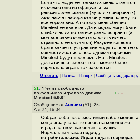
Если что моды не только из меню ставятся
их можно ещё из официальных
репозиториев скачать (ну или клонировать).
Хмм насчёт набора модов у меня почему то
всё нормально. А потом у меня обычно
Minetest не вылетал. Да в модах могут быть
ошибки но их потом всё равно исправят (а
мод всё равно можно отключить ничего
страшного не случится) Разумеется если
брать какие то устравшие моды то понятно с
совместимостью с последними версиями
Minetest будут проблемы. Но в Minetest
достаточный выбор чтобы можно было
нормально играть как захочется
Ответить
|
Правка
|
Наверх
|
Cообщить модератору
51
.
"Релиз свободного
воксельного игрового движка
+
–
/
Minetest 5.9.0"
Сообщение от
Аноним
(51), 25-
Авг-24, 16:34
Собрал себе несовместимый набор модов, а
когда игра упала, то виновата конечно же
игра, а не твои шаловливые ручки.
Нормальный такой подход,
потребительский. Играй тогда на серверах