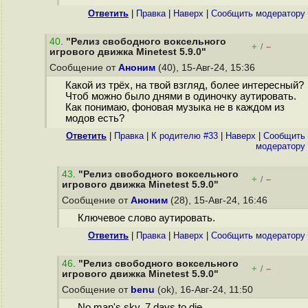
Ответить
|
Правка
|
Наверх
|
Cообщить модератору
40
.
"Релиз свободного воксельного
+
–
/
игрового движка Minetest 5.9.0"
Сообщение от
Аноним
(40), 15-Авг-24, 15:36
Какой из трёх, на твой взгляд, более интересный?
Чтоб можно было днями в одиночку аутировать.
Как понимаю, фоновая музыка не в каждом из
модов есть?
Ответить
|
Правка
|
К родителю #33
|
Наверх
|
Cообщить
модератору
43
.
"Релиз свободного воксельного
+
–
/
игрового движка Minetest 5.9.0"
Сообщение от
Аноним
(28), 15-Авг-24, 16:46
Ключевое слово аутировать.
Ответить
|
Правка
|
Наверх
|
Cообщить модератору
46
.
"Релиз свободного воксельного
+
–
/
игрового движка Minetest 5.9.0"
Сообщение от
benu
(ok), 16-Авг-24, 11:50
No man's sky, 7 days to die