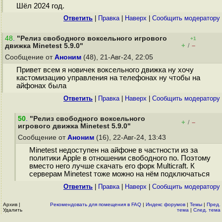
Шёл 2024 год.
Ответить
|
Правка
|
Наверх
|
Cообщить модератору
48
.
"Релиз свободного воксельного игрового
+1
+
–
движка Minetest 5.9.0"
/
Сообщение от
Аноним
(48), 21-Авг-24, 22:05
Привет всем я новичек воксельного движка ну хочу
кастомизацию управления на телефонах ну чтобы на
айфонах была
Ответить
|
Правка
|
Наверх
|
Cообщить модератору
50
.
"Релиз свободного воксельного
+
–
/
игрового движка Minetest 5.9.0"
Сообщение от
Аноним
(16), 22-Авг-24, 13:43
Minetest недоступен на айфоне в частности из за
политики Apple в отношении свободного по. Поэтому
вместо него лучше скачать его форк Multicraft. К
серверам Minetest тоже можно на нём подключаться
Ответить
|
Правка
|
Наверх
|
Cообщить модератору
Архив
|
Рекомендовать для помещения в FAQ
|
Индекс форумов
|
Темы
|
Пред.
Удалить
тема
|
След. тема