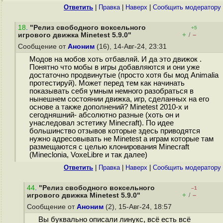
Ответить
|
Правка
|
Наверх
|
Cообщить модератору
18
.
"Релиз свободного воксельного
+5
+
–
игрового движка Minetest 5.9.0"
/
Сообщение от
Аноним
(16), 14-Авг-24, 23:31
Модов на мобов хоть отбавляй. И да это движок .
Понятно что мобы в игры добавляются и они уже
достаточно продвинутые (просто хотя бы мод Animalia
протестируй). Может перед тем как начинать
показывать себя умным немного разобраться в
нынешнем состоянии движка, игр, сделанных на его
основе а также дополнений? Minetest 2010-х и
сегодняшний- абсолютно разные (хоть он и
унаследовал эстетику Minecraft). По идее
большинство отзывов которые здесь приводятся
нужно адресовывать не Minetest а играм которые там
размещаются с целью клонирования Minecraft
(Mineclonia, VoxeLibre и так далее)
Ответить
|
Правка
|
Наверх
|
Cообщить модератору
44
.
"Релиз свободного воксельного
–1
+
–
игрового движка Minetest 5.9.0"
/
Сообщение от
Аноним
(2), 15-Авг-24, 18:57
Вы буквально описали линукс, всё есть всё