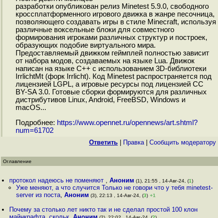
разработки опубликован релиз Minetest 5.9.0, свободного
кроссплатформенного игрового движка в жанре песочница,
позволяющего создавать игры в стиле Minecraft, используя
различные воксельные блоки для совместного
формирования игроками различных структур и построек,
образующих подобие виртуального мира.
Предоставляемый движком геймплей полностью зависит
от набора модов, создаваемых на языке Lua. Движок
написан на языке С++ c использованием 3D-библиотеки
IrrlichtMt (форк Irrlicht). Код Minetest распространяется под
лицензией LGPL, а игровые ресурсы под лицензией CC
BY-SA 3.0. Готовые сборки формируются для различных
дистрибутивов Linux, Android, FreeBSD, Windows и
macOS...
Подробнее:
https://www.opennet.ru/opennews/art.shtml?
num=61702
Ответить
|
Правка
|
Cообщить модератору
Оглавление
протокол надеюсь не поменяют
,
Аноним
(1), 21:55 , 14-Авг-24, (
1
)
Уже меняют, а что случится Только не говори что у тебя minetest-
server из поста
,
Аноним
(3), 22:13 , 14-Авг-24, (
3
)
+1
Почему за столько лет никто так и не сделал простой 100 клон
майнкрафта, скольк
,
Аноним
(2), 22:02 , 14-Авг-24, (
2
)