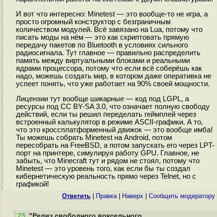
И вот что интересно: Minetest — это вообще-то не игра, а
просто огромный конструктор с безграничным
количеством модулей. Всё завязано на Lua, потому что
писать моды на нём — это как скриптовать прямую
передачу пакетов по Bluetooth в условиях сильного
радиосигнала. Тут главное — правильно распределить
память между виртуальными блоками и реальными
ядрами процессора, потому что если всё соберёшь как
надо, можешь создать мир, в котором даже оперативка не
успеет понять, что уже работает на 90% своей мощности.
Лицензии тут вообще шикарные — код под LGPL, а
ресурсы под CC BY-SA 3.0, что означает полную свободу
действий, если ты решил переделать геймплей через
встроенный калькулятор в режиме ASCII-графики. А то,
что это кроссплатформенный движок — это вообще имба!
Ты можешь собрать Minetest на Android, потом
пересобрать на FreeBSD, а потом запускать его через LPT-
порт на принтере, симулируя работу GPU. Главное, не
забыть, что Minecraft тут и рядом не стоял, потому что
Minetest — это уровень того, как если бы ты создал
кибернетическую реальность прямо через Telnet, но с
графикой!
Ответить
|
Правка
|
Наверх
|
Cообщить модератору
23
.
"Релиз свободного воксельного