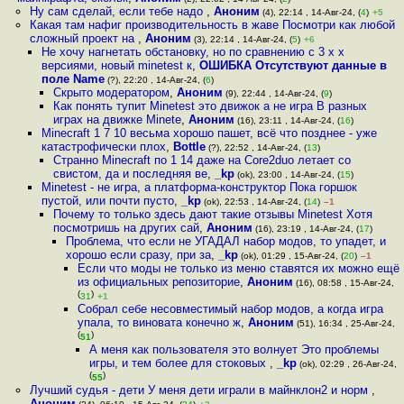
Ну сам сделай, если тебе надо
,
Аноним
(4), 22:14 , 14-Авг-24, (
4
)
+5
Какая там нафиг производительность в жаве Посмотри как любой
сложный проект на
,
Аноним
(3), 22:14 , 14-Авг-24, (
5
)
+6
Не хочу нагнетать обстановку, но по сравнению с 3 x x
версиями, новый minetest к
,
ОШИБКА Отсутствуют данные в
поле Name
(?), 22:20 , 14-Авг-24, (
6
)
Скрыто модератором
,
Аноним
(9), 22:44 , 14-Авг-24, (
9
)
Как понять тупит Minetest это движок а не игра В разных
играх на движке Minete
,
Аноним
(16), 23:11 , 14-Авг-24, (
16
)
Minecraft 1 7 10 весьма хорошо пашет, всё что позднее - уже
катастрофически плох
,
Bottle
(?), 22:52 , 14-Авг-24, (
13
)
Странно Minecraft по 1 14 даже на Core2duo летает со
свистом, да и последняя ве
,
_kp
(ok), 23:00 , 14-Авг-24, (
15
)
Minetest - не игра, а платформа-конструктор Пока горшок
пустой, или почти пусто
,
_kp
(ok), 22:53 , 14-Авг-24, (
14
)
–1
Почему то только здесь дают такие отзывы Minetest Хотя
посмотришь на других сай
,
Аноним
(16), 23:19 , 14-Авг-24, (
17
)
Проблема, что если не УГАДАЛ набор модов, то упадет, и
хорошо если сразу, при за
,
_kp
(ok), 01:29 , 15-Авг-24, (
20
)
–1
Если что моды не только из меню ставятся их можно ещё
из официальных репозиторие
,
Аноним
(16), 08:58 , 15-Авг-24,
(
)
31
+1
Собрал себе несовместимый набор модов, а когда игра
упала, то виновата конечно ж
,
Аноним
(51), 16:34 , 25-Авг-24,
(
)
51
А меня как пользователя это волнует Это проблемы
игры, и тем более для стоковых
,
_kp
(ok), 02:29 , 26-Авг-24,
(
)
55
Лучший судья - дети У меня дети играли в майнклон2 и норм
,
Аноним