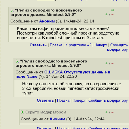
5
.
"Релиз свободного воксельного
+6
+
–
игрового движка Minetest 5.9.0"
/
Сообщение от
Аноним
(3), 14-Авг-24, 22:14
Какая там нафиг производительность в жаве?
Посмотри как любой сложный проект на редстоуне
ворочается. В minetest при этом всё летает.
Ответить
|
Правка
|
К родителю #2
|
Наверх
|
Cообщить
модератору
6
.
"Релиз свободного воксельного
+
–
/
игрового движка Minetest 5.9.0"
Сообщение от
ОШИБКА Отсутствуют данные в
поле Name
(?), 14-Авг-24, 22:20
Не хочу нагнетать обстановку, но по сравнению с
3.x.x версиями, новый minetest катастрофически
тупит.
Ответить
|
Правка
|
Наверх
|
Cообщить модератору
9
. Скрыто модератором
+
–
/
Сообщение от
Аноним
(9), 14-Авг-24, 22:44
Ответить
|
Правка
|
Наверх
|
Cообщить модератору