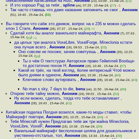
обновлениями написанный на Rust
,
Аноним
(23), 03:09 , 15-Авг-24, (
22
)
И это хорошо Рад за тебя
,
spline
(ok), 07:25 , 15-Авг-24, (
27
)
–1
Так часто ставишь что даже название запомнить не смог
,
Аноним
(51), 16:40 , 25-Авг-24, (
53
)
Вы говорите что сабж это движок, вопрос на н 235 м можно сделать
клон 1 Сталк
,
Аноним
(28), 07:37 , 15-Авг-24, (
28
)
+1
Сделай хотя бы аналог ванильного майнкрафта
,
Аноним
(7), 07:43 ,
15-Авг-24, (
)
29
+1
да целых три аналога VoxeLibre, VoxelForge, Mineclonia кстати
она лучше всего
,
Аноним
(16), 09:03 , 15-Авг-24, (
33
)
Оно совсем не похоже, зачем советуешь
,
Аноним
(35), 10:25 ,
15-Авг-24, (
)
35
Ты о чём О тектстурах Авторское право Геймплей Вообще-
то достаточно похож Н
,
Аноним
(16), 10:48 , 15-Авг-24, (
37
)
Какой из трёх, на твой взгляд, более интересный Чтоб можно
было днями в одиночк
,
Аноним
(40), 15:36 , 15-Авг-24, (
40
)
Ключевое слово аутировать
,
Аноним
(28), 16:46 , 15-Авг-24, (
43
)
No man s sky, 7 days to die
,
benu
(ok), 11:50 , 16-Авг-24, (
46
)
Открою тебе тайну можно
,
Аноним
(16), 09:02 , 15-Авг-24, (
32
)
Ну если можно, сделать, тогда что тебе останавливает
,
Аноним
(28), 16:43 , 15-Авг-24, (
41
)
Китайская поделка Полдня возился, какие-то моды ставил, чтобы
Майнкрафт повтори
,
Аноним
(35), 10:25 , 15-Авг-24, (
34
)
–2
Тебе Minecraft нужен Предлагаю тебе аж три майна Mineclonia,
VoxeLibre, VoxelF
,
Аноним
(16), 10:38 , 15-Авг-24, (
36
)
Ванильный майнкрафт бесполезная шляпа для дошкольников и
умственно-отсталых, тол
,
Аноним
(39), 14:34 , 15-Авг-24, (
39
)