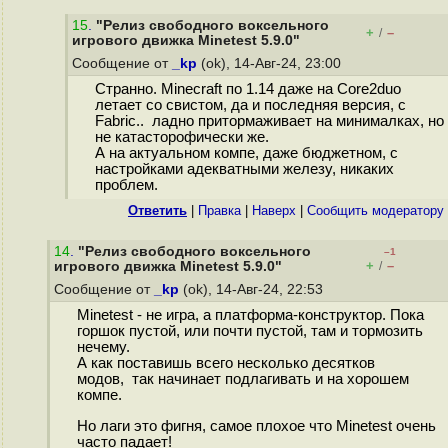
15
.
"Релиз свободного воксельного
+
–
/
игрового движка Minetest 5.9.0"
Сообщение от
_kp
(ok), 14-Авг-24, 23:00
Странно. Minecraft по 1.14 даже на Core2duo
летает со свистом, да и последняя версия, с
Fabric.. ладно притормаживает на минималках, но
не катасторофически же.
А на актуальном компе, даже бюджетном, с
настройками адекватными железу, никаких
проблем.
Ответить
|
Правка
|
Наверх
|
Cообщить модератору
14
.
"Релиз свободного воксельного
–1
+
–
игрового движка Minetest 5.9.0"
/
Сообщение от
_kp
(ok), 14-Авг-24, 22:53
Minetest - не игра, а платформа-конструктор. Пока
горшок пустой, или почти пустой, там и тормозить
нечему.
А как поставишь всего несколько десятков
модов, так начинает подлагивать и на хорошем
компе.
Но лаги это фигня, самое плохое что Minetest очень
часто падает!