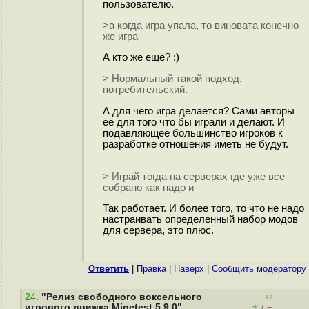
пользователю.
>а когда игра упала, то виновата конечно
же игра
А кто же ещё? :)
> Нормальный такой подход,
потребительский.
А для чего игра делается? Сами авторы
её для того что бы играли и делают. И
подавляющее большинство игроков к
разработке отношения иметь не будут.
> Играй тогда на серверах где уже все
собрано как надо и
Так работает. И более того, то что не надо
настраивать определенный набор модов
для сервера, это плюс.
Ответить
|
Правка
|
Наверх
|
Cообщить модератору
24
.
"Релиз свободного воксельного
+2
+
–
игрового движка Minetest 5.9.0"
/