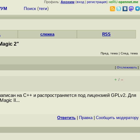
Профиль:
Аноним
(
вход
|
регистрация
)
неRU
opennet.me
РУМ
Поиск
(
теги
)
д
слежка
RSS
Magic 2"
Пред. тема
|
След. тема
[
Отслеживать
]
+
–
/
та написан на C++ и распространяется под лицензией GPLv2. Для
gic II...
Ответить
|
Правка
|
Cообщить модератору