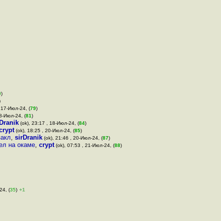
0
)
)
 17-Июл-24, (
79
)
18-Июл-24, (
81
)
rDranik
(ok), 23:17 , 18-Июл-24, (
84
)
crypt
(ok), 18:25 , 20-Июл-24, (
85
)
закл
,
sirDranik
(ok), 21:46 , 20-Июл-24, (
87
)
ел на окаме
,
crypt
(ok), 07:53 , 21-Июл-24, (
88
)
24, (
35
)
+1