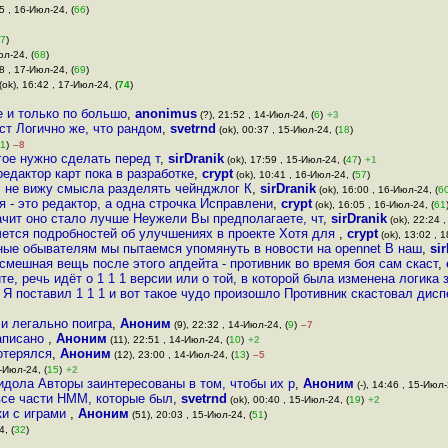
5 , 16-Июл-24, (
66
)
7
)
юл-24, (
68
)
8 , 17-Июл-24, (
69
)
(ok), 16:42 , 17-Июл-24, (
74
)
 и только по большо
,
anonimus
(?), 21:52 , 14-Июл-24, (
6
)
+3
ст Логично же, что рандом
,
svetrnd
(ok), 00:37 , 15-Июл-24, (
18
)
1
)
–8
гое нужно сделать перед т
,
sirDranik
(ok), 17:59 , 15-Июл-24, (
47
)
+1
едактор карт пока в разработке
,
crypt
(ok), 10:41 , 16-Июл-24, (
57
)
, не вижу смысла разделять чейнджлог К
,
sirDranik
(ok), 16:00 , 16-Июл-24, (
6
я - это редактор, а одна строчка Исправлени
,
crypt
(ok), 16:05 , 16-Июл-24, (
61
начит оно стало лучше Неужели Вы предполагаете, чт
,
sirDranik
(ok), 22:24 ,
очется подробностей об улучшениях в проекте Хотя для
,
crypt
(ok), 13:02 , 
ые обывателям мы пытаемся упомянуть в новости на opennet В наш
,
si
, смешная вещь после этого апдейта - противник во время боя сам скаст
,
те, речь идёт о 1 1 1 версии или о той, в которой была изменена логика 
Я поставил 1 1 1 и вот такое чудо произошло Противник скастовал дисп
ли легально поигра
,
Аноним
(9), 22:32 , 14-Июл-24, (
9
)
–7
написано
,
Аноним
(11), 22:51 , 14-Июл-24, (
10
)
+2
отерялся
,
Аноним
(12), 23:00 , 14-Июл-24, (
13
)
–5
-Июл-24, (
15
)
+2
идола Авторы заинтересованы в том, чтобы их р
,
Аноним
(-), 14:46 , 15-Июл-
все части HMM, которые был
,
svetrnd
(ok), 00:40 , 15-Июл-24, (
19
)
+2
ки с играми
,
Аноним
(51), 20:03 , 15-Июл-24, (
51
)
, (
32
)