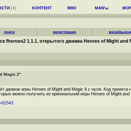
ОСТИ
(
+
)
КОНТЕНТ
WIKI
MAN'ы
ФО
поиск
регистрация
вход/выхо
к fheroes2 1.1.1, открытого движка Heroes of Might and 
d Magic 2"
ёт движок игры Heroes of Might and Magic II с нуля. Код проек
рые можно получить из оригинальной игры Heroes of Might and Ma
m=61543