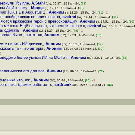
 вернули Усыпле
,
A.Stahl
(ok), 09:37 , 15-Июл-24, (
28
)
ием АПИ к нему
,
Модер
(?), 12:17 , 15-Июл-24, (
30
)
ак Julius 1 и Augustus 2
,
Аноним
(-), 12:20 , 15-Июл-24, (
31
)
–1
е, вообще никак не влияет ни на
,
svetrnd
(ok), 14:44 , 15-Июл-24, (
34
)
шляются вражеские герои с превосходящим
,
Аноним
(-), 14:51 , 15-Июл-24, (
36
)
ко мешают Ещё напрягает, что нельзя окно с к
,
svetrnd
(ok), 15:03 , 15-Июл-24
шь сделать
,
Аноним
(1), 18:27 , 15-Июл-24, (
48
)
–1
вроде было , а что так
,
Аноним
(52), 02:23 , 16-Июл-24, (
55
)
есте пилить ИИ-движок,
,
Аноним
(59), 13:32 , 16-Июл-24, (
59
)
сказать то - что авторы
,
Аноним
(64), 04:08 , 17-Июл-24, (
70
)
1
)
заведомо более умный ИИ на MCTS п
,
Аноним
(89), 23:21 , 19-Сен-24, (
89
)
деалогически его для воз
,
Аноним
(73), 09:58 , 17-Июл-24, (
73
)
тему ника что, аж
,
Аноним
(80), 05:44 , 18-Июл-24, (
80
)
–1
оего ника Движок работает с
,
sirDranik
(ok), 15:56 , 18-Июл-24, (
83
)