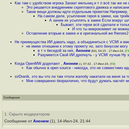
Как там с удобством игрока Захват мельниц и т п всё так же не
Это решается внедрением скриптового движка и написан
Такие вещи должны идти отдельным проектом Например, к
На самом деле, усыпление героя в замке, как тройк
А зачем их усыплять в замке Если вокруг 
Бывает, эти герои всё сделали и толь
И что ты микрокоммит не може
Оставление вторым в замке и в оригинальной же fheroes2 
Не преимущества ИИ давать надо, а объединиться с VCMI и вм
не имею отношени к этому проекту но, зато бонусом могу 
в т ч беседой за них
,
Аноним
(64), 04:15 , 17-Июл-24, (
7
Разумеется Свой ИИ дропнуть - у VCMI лучше Ну 
Когда OpenMW доделают
,
Аноним
(-), 07:42 , 17-Июл-24, (
72
)
Как обычно в open source - никогда, это не совместимо и
sirDranik, это вы что ли там чтоли жалобу накатали на меня за 
Мне совершенно безразлично, что будут думать насчёт м
Сообщения
1
. Скрыто модератором
Сообщение от
Аноним
(1), 14-Июл-24, 21:44