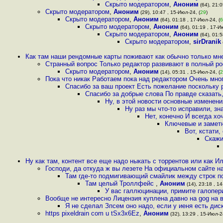
Скрыто модератором
,
Аноним
(64), 21:0
Скрыто модератором
,
Аноним
(29), 10:47 , 15-Июл-24, (
29
)
Скрыто модератором
,
Аноним
(64), 01:18 , 17-Июл-24, (
6
Скрыто модератором
,
Аноним
(64), 01:19 , 17-И
Скрыто модератором
,
Аноним
(64), 01:5
Скрыто модератором
,
sirDranik
Как там наши рендомные карты поживают как обычно только мне
Странный вопрос Только редактор развивают в полный ро
Скрыто модератором
,
Аноним
(14), 05:31 , 15-Июл-24, (
2
Пока что никак Работаем пока над редактором Очень мно
Спасибо за ваш проект Есть пожелание поскольку р
Спасибо за добрые слова По правде сказать
Ну, в этой новости основные изменени
Ну раз мы что-то исправили, з
Нет, конечно И всегда х
Ключевые и заметн
Вот, кстати
Скажи
Ну как там, контент все еще надо ныкать с торрентов или как И
Господи, да откуда ж вы лезете На официальном сайте 
Там где-то подмигивающий смайлик между строк п
Там целый Троллфейс
,
Аноним
(14), 23:18 , 14
У вас галлюцинации, примите галопер
Вообще не интересно Лицензия куплена давно на gog на 
Я не сделал Зпсем оно надо, если у иеня есть дис
https pixeldrain com u tSx3x6Ez
,
Аноним
(32), 13:29 , 15-Июл-24