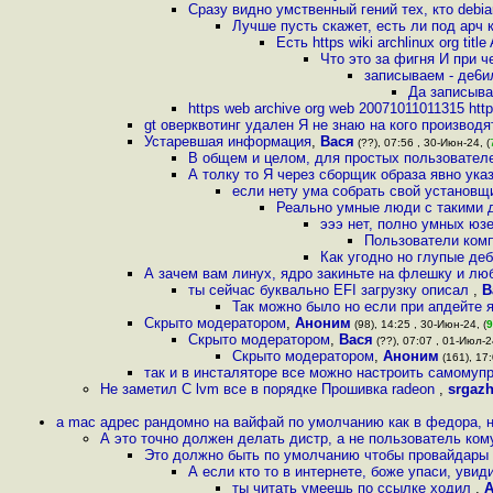
Сразу видно умственный гений тех, кто debia
Лучше пусть скажет, есть ли под арч к
Есть https wiki archlinux org title
Что это за фигня И при ч
записываем - де6ил
Да записыва
https web archive org web 20071011011315 http
gt оверквотинг удален Я не знаю на кого производя
Устаревшая информация
,
Вася
(??), 07:56 , 30-Июн-24, (
В общем и целом, для простых пользователе
А толку то Я через сборщик образа явно ука
если нету ума собрать свой установщи
Реально умные люди с такими 
эээ нет, полно умных юз
Пользователи комп
Как угодно но глупые деб
А зачем вам линух, ядро закиньте на флешку и лю
ты сейчас буквально EFI загрузку описал
,
В
Так можно было но если при апдейте яд
Скрыто модератором
,
Аноним
(98), 14:25 , 30-Июн-24, (
9
Скрыто модератором
,
Вася
(??), 07:07 , 01-Июл-24
Скрыто модератором
,
Аноним
(161), 17:
так и в инсталяторе все можно настроить самому
Не заметил C lvm все в порядке Прошивка radeon
,
srgaz
а mac адрес рандомно на вайфай по умолчанию как в федора, 
А это точно должен делать дистр, а не пользователь кому 
Это должно быть по умолчанию чтобы провайдары 
А если кто то в интернете, боже упаси, увид
ты читать умеешь по ссылке ходил
,