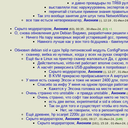
и давно провадыры по TR69 ру
выставляли mac наружууровень экспертов о
перечитай статьюи примени знания правиль
Так это вообще занятие для штук типа NetworkMana
все там естьсм нетворкманагер
,
Аноним
(-), 12:19 , 01-Июл-24
Скрыто модератором
,
Аноним
(63), 00:35 , 30-Июн-24, (
63
)
+1
О, снова обновления для Debian Видимо, разработчики решили 
Ничего На пару мажорных версий устаревший gcc, примерн
Намного лучше как у вон того бсдщника - бампнули
Обновил debian sid и сдох hplip питоновский модуль СonfigPars
сканнер, вебка из нулевых, когда у всех на руках смарт
Ещё бы в Linux на принтер сканер жаловаться Да, с дрова
Действительно, virtio-net работает вполне сносно, п
А насчёт реверсинга USB-драйверов я попробовал 
Скрыто модератором
,
Аноним
(-), 12:27 , 01-Июл
В KVM прекрасно пробрасывается А виртуал
У меня есть сканер Эпсон и тоже не может 2400 дпи, пот
Спасибо за инфу У меня на одном проходе работае
Кажется у Эпсона головка на месте может н
Очень странно что unstable - и правда unstable
,
Аноним
(
Очень странно, что софт там вообще никто не тес
есть две ветки, experimental и sid в обоих 
Так он для того и существует чтобы его пол
Нет, не говорили, что в репозиторий п
Ещё древнее, hp scanjet 2200c до сих пор нормально не 
Скрыто модератором
,
Аноним
(149), 09:17 , 01-Июл-24, (
149
)
Скрыто модератором
,
Аноним
(161), 15:18 , 01-Июл-24, (