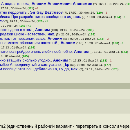
 А ведь это пока
,
Аноним Анонимович Анонимов
(?), 16:21 , 30-Июн-24, (
10
 17:07 , 30-Июн-24, (
111
)
–1
латно пеpдoлить
,
Sir Gay Beztrusov
(?), 17:52 , 30-Июн-24, (
120
)
–1
биана Про разработчиков свободного as
,
нах.
(?), 18:08 , 30-Июн-24, (
124
)
+1
ov
(?), 19:29 , 30-Июн-24, (
129
)
+1
 , 30-Июн-24, (
143
)
+1
 может дело в этом
,
Аноним
(130), 19:49 , 30-Июн-24, (
130
)
 продажи циске - естествен
,
нах.
(?), 21:08 , 30-Июн-24, (
136
)
ме, как тот персонаж выше
,
Аноним
(48), 03:09 , 01-Июл-24, (
144
)
–2
п не может обновиться пакетный
,
Аноним
(160), 13:20 , 01-Июл-24, (
160
)
+1
, 17:13 , 01-Июл-24, (
166
)
 питоноапгрейдер очень любит себя обно
,
Аноним
(-), 18:41 , 01-Июл-24, (
174
)
10 , 01-Июл-24, (
165
)
жно втащить сколько угодно,
,
Аноним
(-), 17:25 , 01-Июл-24, (
168
)
–1
ыбор А продвинутый и сам устано
,
_kp
(ok), 08:08 , 02-Июл-24, (
177
)
м вообще этот ваш де6иллиан а, ну да
,
нах.
(?), 09:11 , 02-Июл-24, (
178
)
m2 (единственный рабочий вариант - перетереть в консоли через