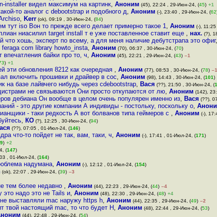
n-installer видел максимум на картинк
,
Аноним
(45), 22:24 , 29-Июн-24, (
45
)
+1
акой-то аналог c debootstrap и подобного д
,
Аноним
(-), 23:40 , 29-Июн-24, (
62
 Archiso
,
Kerr
(ok), 09:19 , 30-Июн-24, (
84
)
ем тут iso Вон то прежде всего делает примерно такое 1
,
Аноним
(-), 11:25
лиан ниасилил target install т е уже поставленное ставит еще
,
нах.
(?), 1
й что хошь, эксперт по всему, а для меня наличие дебутстрапа это офиг
 feraga com library howto_insta
,
Аноним
(70), 06:37 , 30-Июн-24, (
70
)
т впечатления байки про то, ч
,
Аноним
(45), 22:21 , 29-Июн-24, (
43
)
–1
73
)
+1
й эти обновления 8212 как очередная
,
Аноним
(77), 08:53 , 30-Июн-24, (
78
)
–
зал включить прошивки и драйвер в сос
,
Аноним
(98), 14:43 , 30-Июн-24, (
101
)
к на базе лайвчего нибудь через cdebootstrap
,
Вася
(??), 21:50 , 30-Июн-24, (
дистрами не связываются Они просто откупаются от лю
,
Аноним
(142), 23:
еров дебиана Он вообще в целом очень популярен именно из
,
Вася
(??), 0
аний - это другие компании А индивиды - постольку, поскольку о
,
Анон
ианщики - таки редкость А вот болванов типа геймеров с
,
Аноним
(-), 17
буйтесь
,
КО
(?), 12:25 , 30-Июн-24, (
94
)
ася
(??), 07:05 , 01-Июл-24, (
146
)
ра что-то пойдет не так, вам, таки, ч
,
Аноним
(-), 17:41 , 01-Июл-24, (
171
)
9
)
+2
, (
147
)
03 , 01-Июл-24, (
164
)
проблема надумана
,
Аноним
(-), 12:12 , 01-Июл-24, (
154
)
h
(ok), 22:07 , 29-Июн-24, (
39
)
–3
не тем более недавно
,
Аноним
(44), 22:23 , 29-Июн-24, (
44
)
–4
это надо это не Tails и
,
Аноним
(48), 22:30 , 29-Июн-24, (
48
)
+4
не выставляли mac наружу https h
,
Аноним
(44), 22:35 , 29-Июн-24, (
49
)
–2
ит твой настоящий mac, то что будет Н
,
Аноним
(48), 22:44 , 29-Июн-24, (
53
)
Аноним
(44), 22:48 , 29-Июн-24, (
54
)