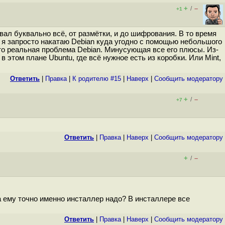
+
–
/
+1
вал буквально всё, от размётки, и до шифрования. В то время
о, я запросто накатаю Debian куда угодно с помощью небольшого
 это реальная проблема Debian. Минусующая все его плюсы. Из-
в этом плане Ubuntu, где всё нужное есть из коробки. Или Mint,
Ответить
|
Правка
|
К родителю #15
|
Наверх
|
Cообщить модератору
+
–
/
+7
Ответить
|
Правка
|
Наверх
|
Cообщить модератору
+
–
/
, а ему точно именно инсталлер надо? В инсталлере все
Ответить
|
Правка
|
Наверх
|
Cообщить модератору