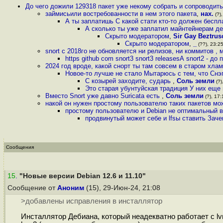
До чего дожили 129318 пакет уже некому собрать и сопроводить
займисьили востребованности в нем этого пакета
,
нах.
(?),
А ты заплатишь С какой стати кто-то должен бесп
А сколько ты уже заплатил майнтейнерам де
Скрыто модератором
,
Sir Gay Beztrus
Скрыто модератором
,
_
(??), 23:25
snort с 2018го не обновляется ни релизов, ни коммитов ,
https github com snort3 snort3 releasesА snort2 - до
2024 год вроде, какой снорт ты там совсем в старом хла
Новое-то лучше не стало Мытарюсь с тем, что Снэ
С козырей заходите, сударь
,
Соль земли
(?)
Это старая убунтуйская традиция У них еще
Вместо Snort уже давно Suricata есть
,
Соль земли
(?), 17:
накой он нужен простому пользователю таких пакетов мо
простому пользователю и Debian не оптимальный в
продвинутый может себе и lfsы ставить Заче
Сообщения
15
.
"Новые версии Debian 12.6 и 11.10"
Сообщение от
Аноним
(15), 29-Июн-24, 21:08
>добавлены исправления в инсталлятор
Инсталлятор Дебиана, который неадекватно работает с lv