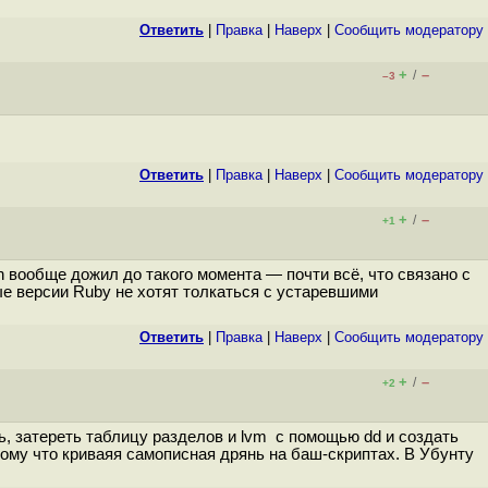
Ответить
|
Правка
|
Наверх
|
Cообщить модератору
+
–
/
–3
Ответить
|
Правка
|
Наверх
|
Cообщить модератору
+
–
/
+1
in вообще дожил до такого момента — почти всё, что связано с
ые версии Ruby не хотят толкаться с устаревшими
Ответить
|
Правка
|
Наверх
|
Cообщить модератору
+
–
/
+2
ь, затереть таблицу разделов и lvm с помощью dd и создать
ому что криваяя самописная дрянь на баш-скриптах. В Убунту