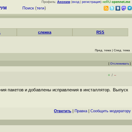
Профиль:
Аноним
(
вход
|
регистрация
)
неRU
opennet.me
РУМ
Поиск
(
теги
)
д
слежка
RSS
Пред. тема
|
След. тема
[
Отслеживать
]
+
–
/
ия пакетов и добавлены исправления в инсталлятор. Выпуск
Ответить
|
Правка
|
Cообщить модератору