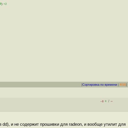
7
)
+2
[
Сортировка по времени
|
RSS
]
+
–
/
–8
 dd), и не содержит прошивки для radeon, и вообще утилит для