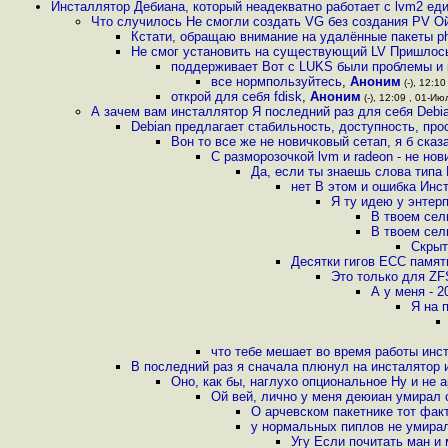
Инсталлятор Дебиана, который неадекватно работает с lvm2 ед
Что случилось Не смогли создать VG без создания PV О
Кстати, обращаю внимание на удалённые пакеты phpp
Не смог установить на существующий LV Пришлось
поддерживает Вот с LUKS были проблемы и к
все нормпользуйтесь
,
Аноним
(-), 12:10
открой для себя fdisk
,
Аноним
(-), 12:09 , 01-Июл
А зачем вам инсталлятор Я последний раз для себя Debi
Debian предлагает стабильность, доступность, прос
Вон то все же не новичковый сетап, я б сказ
С разморозочкой lvm и radeon - не нов
Да, если ты знаешь слова типа
нет В этом и ошибка Инс
Я ту идею у энтер
В твоем сел
В твоем сел
Скрыт
Десятки гигов ECC памяти
Это только для ZF
А у меня - 
Я на 
что тебе мешает во время работы инс
В последний раз я сначала плюнул на инсталятор и
Оно, как бы, наглухо опциональное Ну и не а
Ой вей, лично у меня деюиан умирал
О арчевском пакетнике тот фа
у нормальных пиплов не умира
Угу Если почитать ман и