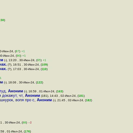
150
)
30-Июн-24, (
87
)
+1
 30-Июн-24, (
90
)
+1
им
(-), 13:20 , 30-Июн-24, (
95
)
+1
нах.
(?), 16:51 , 30-Июн-24, (
109
)
нах.
(?), 17:03 , 30-Июн-24, (
110
)
1
им
(-), 18:06 , 30-Июн-24, (
122
)
 туд
,
Аноним
(-), 16:59 , 01-Июл-24, (
163
)
 докажут, чт
,
Аноним
(181), 14:43 , 02-Июл-24, (
181
)
шнурок, вопя про c
,
Аноним
(-), 21:45 , 02-Июл-24, (
182
)
41 , 30-Июн-24, (
88
)
–2
8:58 , 01-Июл-24, (
176
)