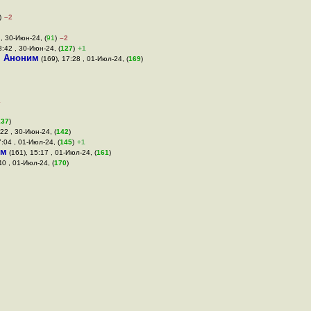
)
–2
 , 30-Июн-24, (
91
)
–2
8:42 , 30-Июн-24, (
127
)
+1
,
Аноним
(169), 17:28 , 01-Июл-24, (
169
)
1
137
)
22 , 30-Июн-24, (
142
)
7:04 , 01-Июл-24, (
145
)
+1
им
(161), 15:17 , 01-Июл-24, (
161
)
:40 , 01-Июл-24, (
170
)