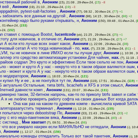
инственный рабочий в
,
Аноним
(15), 21:08 , 29-Июн-24, (
15
)
–8
й вей
,
Аноним
(19), 21:10 , 29-Июн-24, (
19
)
–3
gadmin, pytest-salt-factories
,
Аноним
(77), 08:32 , 30-Июн-24, (
77
)
+1
 забэкапить все данные на другой
,
Аноним
(98), 14:15 , 30-Июн-24, (
98
)
+2
онтейнер надо было руками открывать, н
,
Аноним
(150), 09:48 , 01-Июл-24, (
 , 01-Июл-24, (
153
)
-24, (
152
)
an ставил с помощью Bootst
,
lucentcode
(ok), 21:25 , 29-Июн-24, (
25
)
+1
тоту для новичков, в отличие от
,
Аноним
(27), 21:29 , 29-Июн-24, (
27
)
+7
ал А если кто лучше всех знает какое
,
Аноним
(-), 22:06 , 29-Июн-24, (
38
)
ичковый сетап А что тогда новичковый - по
,
нах.
(?), 23:38 , 29-Июн-24, (
61
)
–1
 LVM, ты не новичок в лине ИМХО если ты лучше друг
,
Аноним
(-), 10:36 , 
таллер это средство автоматизации установки Для чайник
,
нах.
(?), 11:19 ,
прайзов содрал Это круто и эффективно Если твое сельпо не пон
,
Анон
ьпо - может и круто А у нас - некруто что в таком образе валяются ошм
,
ьпо - может и круто А у нас - некруто что в таком образе валяются ошм
,
о модератором
,
Аноним
(-), 18:03 , 30-Июн-24, (
121
)
 купил Ну и ее , а не понтуйся тут пе
,
Аноним
(119), 17:51 , 30-Июн-24, (
119
)
+
S актуально Остальные, типа btrfs, bcachefs и XFS в этом смысл
,
Анон
20летней давности комп
,
Аноним
(131), 20:07 , 30-Июн-24, (
131
)
примерно таком, 32-битном напрочь, как-то по приколу btrfs завел и сабж
А я не люблю проверять работу софта на своих данных Вот когда делом
Она как раз на каком-то древнем компе - вычислила кривой SATA 
таляторазапустить терминал
,
Аноним
(-), 12:16 , 01-Июл-24, (
155
)
 попытался через debootstrap По
,
Аноним
(33), 21:43 , 29-Июн-24, (
33
)
+2
рчу с его недо-пакетником вяка
,
Аноним
(-), 22:09 , 29-Июн-24, (
40
)
–4
 с системд
,
Мне хватает
(?), 09:51 , 30-Июн-24, (
86
)
кт что все умирало нахрен если МАНУАЛЬНО не отпедали
,
Аноним
(-), 10:
л
,
Аноним
(-), 12:17 , 01-Июл-24, (
156
)
 мануально команды отпедалить Только вот такой пакетник
,
Аноним
(-), 1