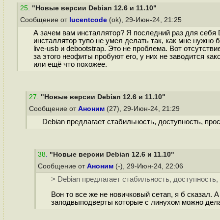
25
.
"Новые версии Debian 12.6 и 11.10"
Сообщение от
lucentcode
(ok), 29-Июн-24, 21:25
А зачем вам инсталлятор? Я последний раз для себя D
инсталлятор тупо не умел делать так, как мне нужно б
live-usb и debootstrap. Это не проблема. Вот отсутс
за этого неофиты пробуют его, у них не заводится како
или ещё что похожее.
27
.
"Новые версии Debian 12.6 и 11.10"
Сообщение от
Аноним
(27), 29-Июн-24, 21:29
Debian предлагает стабильность, доступность, прос
38
.
"Новые версии Debian 12.6 и 11.10"
Сообщение от
Аноним
(-), 29-Июн-24, 22:06
> Debian предлагает стабильность, доступность, 
Вон то все же не новичковый сетап, я б сказал. 
заподвыподверты которые с линухом можно дела