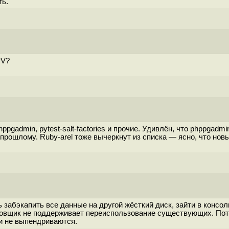
ть.
PV?
pgadmin, pytest-salt-factories и прочие. Удивлён, что phppgadm
 прошлому. Ruby-arel тоже вычеркнут из списка — ясно, что нов
забэкапить все данные на другой жёсткий диск, зайти в консол
ановщик не поддерживает переиспользование существующих. Пот
 и не выпендриваются.