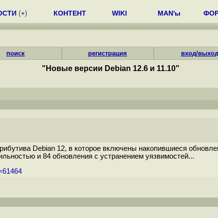
ОСТИ
(
+
)
КОНТЕНТ
WIKI
MAN'ы
ФО
поиск
регистрация
вход/выхо
"Новые версии Debian 12.6 и 11.10"
бутива Debian 12, в которое включены накопившиеся обновлен
льностью и 84 обновления с устранением уязвимостей...
m=61464