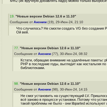
lvm2 (их вручную добавлять надо) можно только выброси
19
.
"Новые версии Debian 12.6 и 11.10"
Сообщение от
Аноним
(19), 29-Июн-24, 21:10
Что случилось? Не смогли создать VG без создания 
Ой вей.
77
.
"Новые версии Debian 12.6 и 11.10"
Сообщение от
Аноним
(77), 30-Июн-24, 08:32
Кстати, обращаю внимание на удалённые пакеты: php
PHP в последние годы, выглядит как ностальгия по
библиотеками.
98
.
"Новые версии Debian 12.6 и 11.10"
Сообщение от
Аноним
(98), 30-Июн-24, 14:15
Не смог установить на существующий LV. Пришлось 
всё заново в процессе установки. Потому что уст
такой проблемы не было - они libparted используют