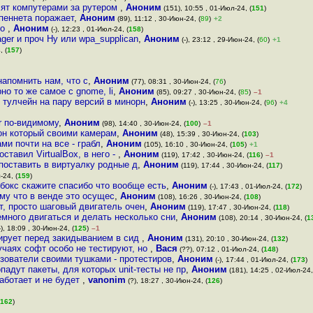
лят компутерами за рутером
,
Аноним
(151), 10:55 , 01-Июл-24, (
151
)
пеннета поражает
,
Аноним
(89), 11:12 , 30-Июн-24, (
89
)
+2
но
,
Аноним
(-), 12:23 , 01-Июл-24, (
158
)
ger и проч Ну или wpa_supplican
,
Аноним
(-), 23:12 , 29-Июн-24, (
60
)
+1
, (
157
)
напомнить нам, что с
,
Аноним
(77), 08:31 , 30-Июн-24, (
76
)
о то же самое с gnome, li
,
Аноним
(85), 09:27 , 30-Июн-24, (
85
)
–1
 тулчейн на пару версий в минорн
,
Аноним
(-), 13:25 , 30-Июн-24, (
96
)
+4
er по-видимому
,
Аноним
(98), 14:40 , 30-Июн-24, (
100
)
–1
фон который своими камерам
,
Аноним
(48), 15:39 , 30-Июн-24, (
103
)
ми почти на все - грабл
,
Аноним
(105), 16:10 , 30-Июн-24, (
105
)
+1
оставил VirtualBox, в него -
,
Аноним
(119), 17:42 , 30-Июн-24, (
116
)
–1
поставить в виртуалку родные д
,
Аноним
(119), 17:44 , 30-Июн-24, (
117
)
-24, (
159
)
бокс скажите спасибо что вообще есть
,
Аноним
(-), 17:43 , 01-Июл-24, (
172
)
ому что в венде это осущес
,
Аноним
(108), 16:26 , 30-Июн-24, (
108
)
т, просто шаговый двигатель очен
,
Аноним
(119), 17:47 , 30-Июн-24, (
118
)
емного двигаться и делать несколько сни
,
Аноним
(108), 20:14 , 30-Июн-24, (
1
-), 18:09 , 30-Июн-24, (
125
)
–1
тирует перед закидыванием в сид
,
Аноним
(131), 20:10 , 30-Июн-24, (
132
)
случаях софт особо не тестируют, но
,
Вася
(??), 07:12 , 01-Июл-24, (
148
)
ьзователи своими тушками - протестиров
,
Аноним
(-), 17:44 , 01-Июл-24, (
173
)
опадут пакеты, для которых unit-тесты не пр
,
Аноним
(181), 14:25 , 02-Июл-24,
работает и не будет
,
vanonim
(?), 18:27 , 30-Июн-24, (
126
)
162
)