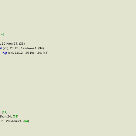
+2
 , 19-Июн-24, (33)
м
(23), 23:12 , 19-Июн-24, (34)
,
_kp
(ok), 11:12 , 20-Июн-24, (44)
 (
51
)
-Июн-24, (
53
)
:06 , 20-Июн-24, (
54
)