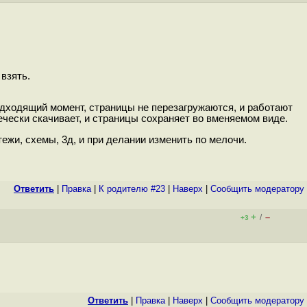
взять.
одходящий момент, страницы не перезагружаются, и работают
чески скачивает, и страницы сохраняет во вменяемом виде.
ежи, схемы, 3д, и при делании изменить по мелочи.
Ответить
|
Правка
|
К родителю #23
|
Наверх
|
Cообщить модератору
+
–
/
+3
Ответить
|
Правка
|
Наверх
|
Cообщить модератору