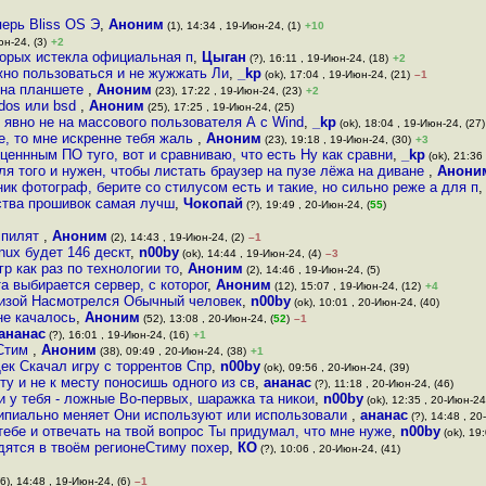
перь Bliss OS Э
,
Аноним
(1), 14:34 , 19-Июн-24, (1)
+10
юн-24, (3)
+2
торых истекла официальная п
,
Цыган
(?), 16:11 , 19-Июн-24, (18)
+2
жно пользоваться и не жужжать Ли
,
_kp
(ok), 17:04 , 19-Июн-24, (21)
–1
 на планшете
,
Аноним
(23), 17:22 , 19-Июн-24, (23)
+2
 dos или bsd
,
Аноним
(25), 17:25 , 19-Июн-24, (25)
, явно не на массового пользователя А с Wind
,
_kp
(ok), 18:04 , 19-Июн-24, (27)
е, то мне искренне тeбя жaль
,
Аноним
(23), 19:18 , 19-Июн-24, (30)
+3
ценнным ПО туго, вот и сравниваю, что есть Ну как сравни
,
_kp
(ok), 21:36
ля того и нужен, чтобы листать браузер на пузе лёжа на диване
,
Анони
ик фотограф, берите со стилусом есть и такие, но сильно реже а для п
ества прошивок самая лучш
,
Чокопай
(?), 19:49 , 20-Июн-24, (
55
)
 пилят
,
Аноним
(2), 14:43 , 19-Июн-24, (2)
–1
nux будет 146 дескт
,
n00by
(ok), 14:44 , 19-Июн-24, (4)
–3
р как раз по технологии то
,
Аноним
(2), 14:46 , 19-Июн-24, (5)
а выбирается сервер, с которог
,
Аноним
(12), 15:07 , 19-Июн-24, (12)
+4
тизой Насмотрелся Обычный человек
,
n00by
(ok), 10:01 , 20-Июн-24, (40)
не качалось
,
Аноним
(52), 13:08 , 20-Июн-24, (
52
)
–1
ананас
(?), 16:01 , 19-Июн-24, (16)
+1
 Стим
,
Аноним
(38), 09:49 , 20-Июн-24, (38)
+1
ек Скачал игру с торрентов Спр
,
n00by
(ok), 09:56 , 20-Июн-24, (39)
ту и не к месту поносишь одного из св
,
ананас
(?), 11:18 , 20-Июн-24, (46)
 у тебя - ложные Во-первых, шаражка та никои
,
n00by
(ok), 12:35 , 20-Июн-24,
ципиально меняет Они используют или использовали
,
ананас
(?), 14:48 , 20
тебе и отвечать на твой вопрос Ты придумал, что мне нуже
,
n00by
(ok), 19
дятся в твоём регионеСтиму похер
,
КО
(?), 10:06 , 20-Июн-24, (41)
6), 14:48 , 19-Июн-24, (6)
–1