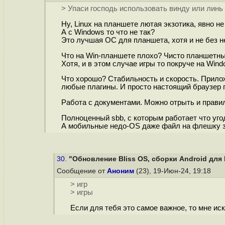
> Упаси господь использовать винду или линь
Ну, Linux на планшете лютая экзотика, явно н
А с Windows то что не так?
Это лучшая ОС для планшета, хотя и не без не
Что на Win-планшете плохо? Чисто планшетных
Хотя, и в этом случае игры то покруче на Wind
Что хорошо? Стабильность и скорость. Прило
любые плагины. И просто настоящий браузер п
Работа с документами. Можно отрыть и правиль
Полноценный sbb, c которым работает что уго
А мобильные недо-ОS даже файл на флешку за
30.
"Обновление Bliss OS, сборки Android для
Сообщение от
Аноним
(23), 19-Июн-24, 19:18
> игр
> игры
Если для тeбя это самое важное, то мне ис