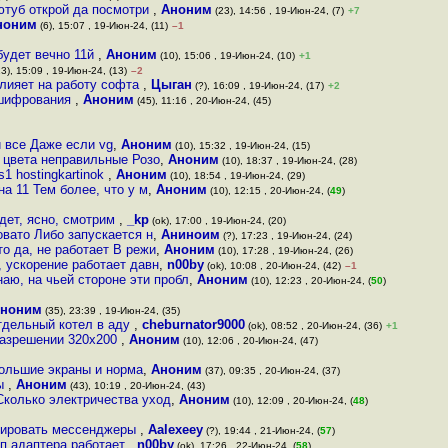
 ютуб открой да посмотри
,
Аноним
(23), 14:56 , 19-Июн-24, (7)
+7
ноним
(6), 15:07 , 19-Июн-24, (11)
–1
 будет вечно 11й
,
Аноним
(10), 15:06 , 19-Июн-24, (10)
+1
3), 15:09 , 19-Июн-24, (13)
–2
влияет на работу софта
,
Цыган
(?), 16:09 , 19-Июн-24, (17)
+2
о шифрования
,
Аноним
(45), 11:16 , 20-Июн-24, (45)
и все Даже если vg
,
Аноним
(10), 15:32 , 19-Июн-24, (15)
 цвета неправильные Розо
,
Аноним
(10), 18:37 , 19-Июн-24, (28)
s1 hostingkartinok
,
Аноним
(10), 18:54 , 19-Июн-24, (29)
а 11 Тем более, что у м
,
Аноним
(10), 12:15 , 20-Июн-24, (
49
)
дет, ясно, смотрим
,
_kp
(ok), 17:00 , 19-Июн-24, (20)
овато Либо запускается н
,
Аниноим
(?), 17:23 , 19-Июн-24, (24)
то да, не работает В режи
,
Аноним
(10), 17:28 , 19-Июн-24, (26)
, ускорение работает давн
,
n00by
(ok), 10:08 , 20-Июн-24, (42)
–1
наю, на чьей стороне эти пробл
,
Аноним
(10), 12:23 , 20-Июн-24, (
50
)
ноним
(35), 23:39 , 19-Июн-24, (35)
тдельный котел в аду
,
cheburnator9000
(ok), 08:52 , 20-Июн-24, (36)
+1
разрешении 320х200
,
Аноним
(10), 12:06 , 20-Июн-24, (47)
ольшие экраны и норма
,
Аноним
(37), 09:35 , 20-Июн-24, (37)
ты
,
Аноним
(43), 10:19 , 20-Июн-24, (43)
Сколько электричества уход
,
Аноним
(10), 12:09 , 20-Июн-24, (
48
)
ивировать мессенджеры
,
Aalexeey
(?), 19:44 , 21-Июн-24, (
57
)
уп адаптера работает
,
n00by
(ok), 17:26 , 22-Июн-24, (
58
)