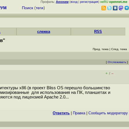
Профиль:
Аноним
(
вход
|
регистрация
)
неRU
opennet.me
РУМ
Поиск
(
теги
)
д
слежка
RSS
ов"
Пред. тема
|
След. тема
[
Отслеживать
]
+
–
/
итектуры x86 (в проект Bliss OS перешло большинство
птимизированные для использования на ПК, планшетах и
ются под лицензией Apache 2.0...
Ответить
|
Правка
|
Cообщить модератору