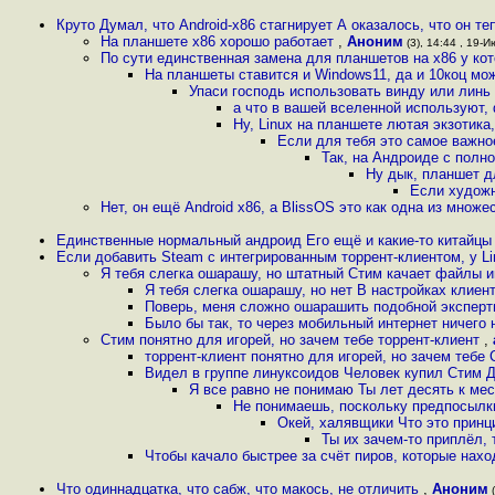
Круто Думал, что Android-x86 стагнирует А оказалось, что он те
На планшете x86 хорошо работает
,
Аноним
(3), 14:44 , 19-И
По сути единственная замена для планшетов на х86 у ко
На планшеты ставится и Windows11, да и 10коц мо
Упаси господь использовать винду или линь
а что в вашей вселенной используют,
Ну, Linux на планшете лютая экзотика
Если для тeбя это самое важно
Так, на Андроиде с полно
Ну дык, планшет д
Если художн
Нет, он ещё Android x86, а BlissOS это как одна из множ
Единственные нормальный андроид Его ещё и какие-то китайцы
Если добавить Steam с интегрированным торрент-клиентом, у Li
Я тебя слегка ошарашу, но штатный Стим качает файлы иг
Я тебя слегка ошарашу, но нет В настройках клиент
Поверь, меня сложно ошарашить подобной экспер
Было бы так, то через мобильный интернет ничего 
Стим понятно для игорей, но зачем тебе торрент-клиент
,
торрент-клиент понятно для игорей, но зачем тебе
Видел в группе линуксоидов Человек купил Стим Д
Я все равно не понимаю Ты лет десять к мес
Не понимаешь, поскольку предпосылки
Окей, халявщики Что это прин
Ты их зачем-то приплёл, 
Чтобы качало быстрее за счёт пиров, которые нахо
Что одиннадцатка, что сабж, что макось, не отличить
,
Аноним
(