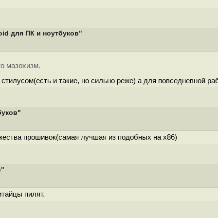
oid для ПК и ноутбуков"
то мазохизм.
стилусом(есть и такие, но сильно реже) а для повседневной раб
буков"
ножества прошивок(самая лучшая из подобных на x86)
в"
итайцы пилят.