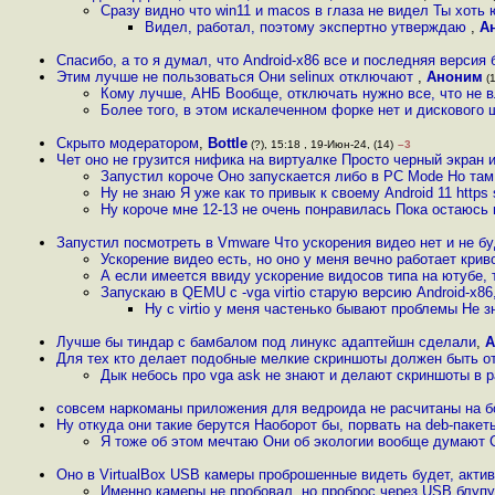
Сразу видно что win11 и macos в глаза не видел Ты хоть
Видел, работал, поэтому экспертно утверждаю
,
А
Спасибо, а то я думал, что Android-x86 все и последняя версия
Этим лучше не пользоваться Они selinux отключают
,
Аноним
(1
Кому лучше, АНБ Вообще, отключать нужно все, что не 
Более того, в этом искалеченном форке нет и дисковог
Скрыто модератором
,
Bottle
(?), 15:18 , 19-Июн-24, (14)
–3
Чет оно не грузится нифика на виртуалке Просто черный экран 
Запустил короче Оно запускается либо в PC Mode Но там
Ну не знаю Я уже как то привык к своему Android 11 https 
Ну короче мне 12-13 не очень понравилась Пока остаюсь н
Запустил посмотреть в Vmware Что ускорения видео нет и не бу
Ускорение видео есть, но оно у меня вечно работает крив
А если имеется ввиду ускорение видосов типа на ютубе, 
Запускаю в QEMU с -vga virtio старую версию Android-x86
Ну с virtio у меня частенько бывают проблемы Не з
Лучше бы тиндар с бамбалом под линукс адаптейшн сделали
,
А
Для тех кто делает подобные мелкие скриншоты должен быть о
Дык небось про vga ask не знают и делают скриншоты в 
совсем наркоманы приложения для ведроида не расчитаны на б
Ну откуда они такие берутся Наоборот бы, порвать на deb-паке
Я тоже об этом мечтаю Они об экологии вообще думают 
Оно в VirtualBox USB камеры проброшенные видеть будет, акт
Именно камеры не пробовал, но проброс через USB блуп