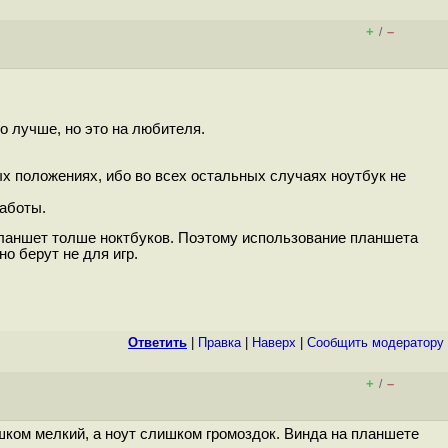
+
–
/
о лучше, но это на любителя.
ых положениях, ибо во всех остальных случаях ноутбук не
аботы.
планшет толше ноктбуков. Поэтому использование планшета
но берут не для игр.
Ответить
|
Правка
|
Наверх
|
Cообщить модератору
+
–
/
ишком мелкий, а ноут слишком громоздок. Винда на планшете