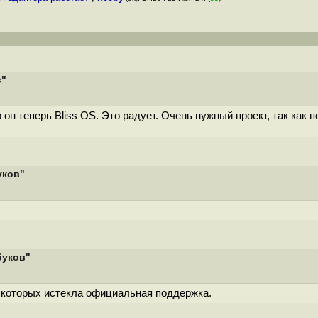
в"
то он теперь Bliss OS. Это радует. Очень нужный проект, так ка
уков"
буков"
у которых истекла официальная поддержка.