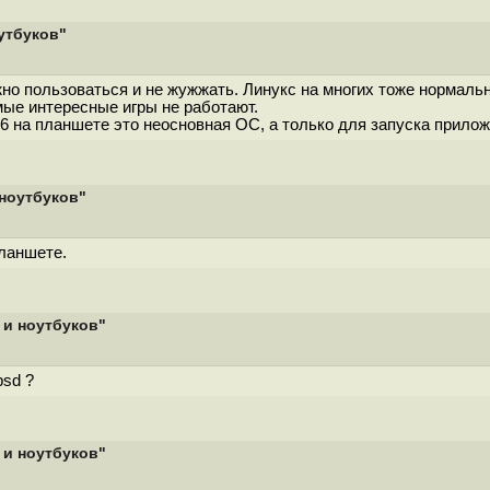
оутбуков"
но пользоваться и не жужжать. Линукс на многих тоже нормальн
мые интересные игры не работают.
6 на планшете это неосновная ОС, а только для запуска прилож
 ноутбуков"
планшете.
 и ноутбуков"
bsd ?
 и ноутбуков"