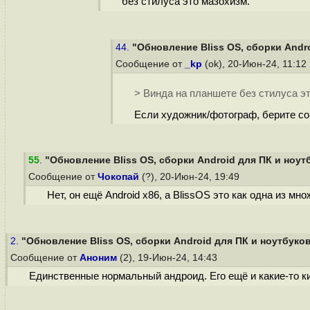
без стилуса это мазохизм.
44.
"Обновление Bliss OS, сборки Andr
Сообщение от
_kp
(ok), 20-Июн-24, 11:12
> Винда на планшете без стилуса э
Если художник/фотограф, берите со 
55
.
"Обновление Bliss OS, сборки Android для ПК и ноут
Сообщение от
Чокопай
(?), 20-Июн-24, 19:49
Нет, он ещё Android x86, а BlissOS это как одна из м
2.
"Обновление Bliss OS, сборки Android для ПК и ноутбуко
Сообщение от
Аноним
(2), 19-Июн-24, 14:43
Единственные нормальный андроид. Его ещё и какие-то к