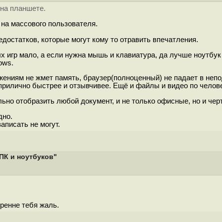
 на планшете.
е на массового пользователя.
достатков, которые могут кому то отравить впечатления.
 игр мало, а если нужна мышь и клавиатура, да лучше ноутбук 
ows.
жениям не жмет память, браузер(полноценный) не падает в неп
рилично быстрее и отзывчивее. Ещё и файлы и видео по челове
но отобразить любой документ, и не только офисные, но и черт
дно.
писать не могут.
 ПК и ноутбуков"
кренне тeбя жaль.