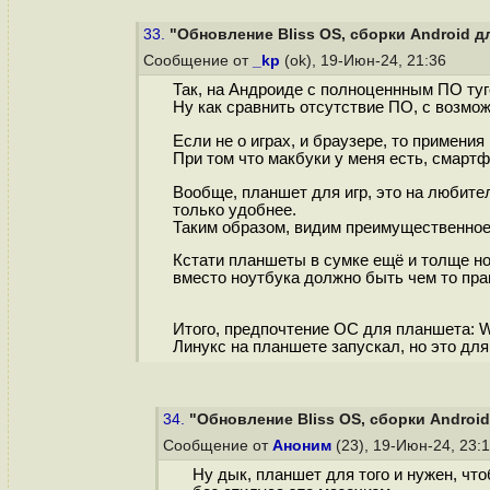
33.
"Обновление Bliss OS, сборки Android д
Сообщение от
_kp
(ok), 19-Июн-24, 21:36
Так, на Андроиде с полноценнным ПО туго
Ну как сравнить отсутствие ПО, с возмо
Если не о играх, и браузере, то примени
При том что макбуки у меня есть, смарт
Вообще, планшет для игр, это на любите
только удобнее.
Таким образом, видим преимущественное 
Кстати планшеты в сумке ещё и толще но
вместо ноутбука должно быть чем то правд
Итого, предпочтение ОС для планшета: W
Линукс на планшете запускал, но это для
34.
"Обновление Bliss OS, сборки Android
Сообщение от
Аноним
(23), 19-Июн-24, 23:
Ну дык, планшет для того и нужен, чт