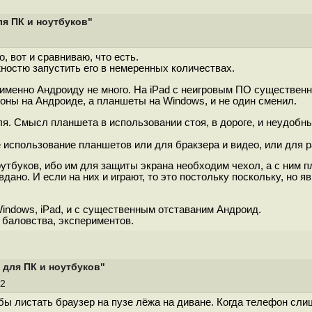
ля ПК и ноутбуков"
, вот и сравниваю, что есть.
жностю запустить его в немеренных количествах.
я именно Андроиду не много. На iPad c неигровым ПО существенн
фоны на Андроиде, а планшеты на Windows, и не один сменил.
ля. Смысл планшета в использовании стоя, в дороге, и неудобн
использование планшетов или для бракзера и видео, или для р
утбуков, ибо им для защиты экрана необходим чехол, а с ним 
ано. И если на них и играют, то это постольку поскольку, но яв
indows, iPad, и с существенным отставаним Андроид.
 баловства, экспериментов.
 для ПК и ноутбуков"
12
обы листать браузер на пузе лёжа на диване. Когда телефон сл