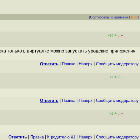
[
Сортировка по времени
|
RSS
]
+
–
/
+10
к пока только в виртуалке можно запускать уродские приложения
Ответить
|
Правка
|
Наверх
|
Cообщить модератору
+
–
/
+2
Ответить
|
Правка
|
Наверх
|
Cообщить модератору
+
–
/
+2
Ответить
|
Правка
|
К родителю #1
|
Наверх
|
Cообщить модератору