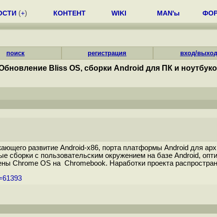
ОСТИ
(
+
)
КОНТЕНТ
WIKI
MAN'ы
ФО
поиск
регистрация
вход/выхо
Обновление Bliss OS, сборки Android для ПК и ноутбук
ающего развитие Android-x86, порта платформы Android для арх
овые сборки с пользовательским окружением на базе Android, о
мены Chrome OS на Chromebook. Наработки проекта распространя
m=61393