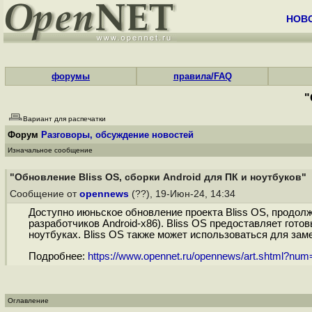
НОВ
форумы
правила/FAQ
"
Вариант для распечатки
Форум
Разговоры, обсуждение новостей
Изначальное сообщение
"Обновление Bliss OS, сборки Android для ПК и ноутбуков"
Сообщение от
opennews
(??), 19-Июн-24, 14:34
Доступно июньское обновление проекта Bliss OS, продолж
разработчиков Android-x86). Bliss OS предоставляет гот
ноутбуках. Bliss OS также может использоваться для за
Подробнее:
https://www.opennet.ru/opennews/art.shtml?nu
Оглавление