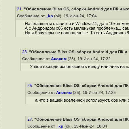
21.
"Обновление Bliss OS, сборки Android для ПК и н
Сообщение от
_kp
(ok), 19-Июн-24, 17:04
На планшеты ставится и Windows11, да и 10коц мож
А с Андроидом х86 есть маленькая проблемка... са
Ну и браузеры не полноценные. То есть Андроид х8
23.
"Обновление Bliss OS, сборки Android для ПК и
Сообщение от
Аноним
(23), 19-Июн-24, 17:22
Упаси господь использовать винду или линь на 
25.
"Обновление Bliss OS, сборки Android для ПК
Сообщение от
Аноним
(25), 19-Июн-24, 17:25
а что в вашей вселенной используют, dos или 
27.
"Обновление Bliss OS, сборки Android для ПК
Сообщение от
_kp
(ok), 19-Июн-24, 18:04