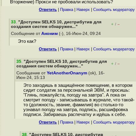
Вторжение) Прокси не пробовали использовать?
Ответить
|
Правка
|
Наверх
|
Cообщить модератору
33
.
"Доступен SELKS 10, дистрибутив для
+
–
/
создания систем обнаружен..."
Сообщение от
Аноним
(-), 16-Июн-24, 09:24
Это как?
Ответить
|
Правка
|
Наверх
|
Cообщить модератору
35
.
"Доступен SELKS 10, дистрибутив для
+
–
/
создания систем обнаружен..."
Сообщение от
YetAnotherOnanym
(ok), 16-
Июн-24, 15:13
Это заходишь в защищённое помещение, в котором
сидит солдатик за персональной ЭВМ, и просишь:
"Глянь, пожалуйста, погоду на завтра". А пока он
смотрит погоду - записываешь в журнале, что такой-
то (должность, звание, фамилия) во столько-то
узнавал погоду на завтра, подпись, расшифровка
подписи. Забираешь распечатку и идёшь к себе.
Ответить
|
Правка
|
Наверх
|
Cообщить модератору
38
.
"Доступен SELKS 10, дистрибутив