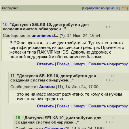
Сообщения
[
Сортировка по времени
|
RSS
]
10.
"Доступен SELKS 10, дистрибутив для
+
–
/
создания систем обнаружен..."
Сообщение от
anonimous
(?), 14-Июн-24, 16:54
В РФ не прокатят такие дистрибутивы. Тут нужно только
сертифицированное, из российского реестра. Причем это
железки типа ПАК ViPNet IDS. Довольно дорогие, с
платной поддержкой и обновляемыми базами.
Ответить
|
Правка
|
Наверх
|
Cообщить модератору
11.
"Доступен SELKS 10, дистрибутив для
+1
+
–
создания систем обнаружен..."
/
Сообщение от
Аноним
(11), 14-Июн-24, 17:00
это не на масс маркет расчитано, те кому они нужны
имеют на них средства
Ответить
|
Правка
|
Наверх
|
Cообщить модератору
15
.
"Доступен SELKS 10, дистрибутив для
–1
+
–
создания систем обнаружен..."
/
Сообщение от
Огнетруп
(?), 14-Июн-24, 18:54