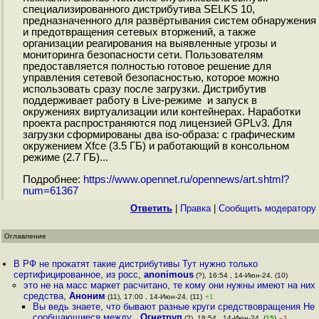
специализированного дистрибутива SELKS 10,
предназначенного для развёртывания систем обнаружения
и предотвращения сетевых вторжений, а также
организации реагирования на выявленные угрозы и
мониторинга безопасности сети. Пользователям
предоставляется полностью готовое решение для
управления сетевой безопасностью, которое можно
использовать сразу после загрузки. Дистрибутив
поддерживает работу в Live-режиме и запуск в
окружениях виртуализации или контейнерах. Наработки
проекта распространяются под лицензией GPLv3. Для
загрузки сформированы два iso-образа: с графическим
окружением Xfce (3.5 ГБ) и работающий в консольном
режиме (2.7 ГБ)...
Подробнее:
https://www.opennet.ru/opennews/art.shtml?
num=61367
Ответить
|
Правка
|
Cообщить модератору
Оглавление
В РФ не прокатят такие дистрибутивы Тут нужно только
сертифицированное, из росс
,
anonimous
(?), 16:54 , 14-Июн-24, (10)
это не на масс маркет расчитано, те кому они нужны имеют на них
средства
,
Аноним
(11), 17:00 , 14-Июн-24, (11)
+1
Вы ведь знаете, что бывают разные круги средствовращения Не
сообщающиеся между
,
Огнетруп
(?), 18:54 , 14-Июн-24, (
15
)
–1