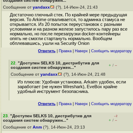
создания систем обнаружен..."
Сообщение от
yandaxx
(?), 14-Июн-24, 21:43
Достаточно глючный стек. По крайней мере предыдущая
версия. То Arkime отваливается, то админка стамуса не
открывается. Из 20 попыток переустановок с разными
условиями и на разном железе запустилось пару раз все
нормально, но после перезагрузки docker-контейнеры
опять не смогли стартануть нормально. Вообщем
обплевавшись, ушли на Security Onion
Ответить
|
Правка
|
Наверх
|
Cообщить модератору
22
.
"Доступен SELKS 10, дистрибутив для
+
–
/
создания систем обнаружен..."
Сообщение от
yandaxx
(?), 14-Июн-24, 21:48
Из плюсов: Удобная установка. Arkaim удобен, если
заработает (не нужен Wireshark), EveBox крайне
удобный инструмент безопасника.
Ответить
|
Правка
|
Наверх
|
Cообщить модератору
23
.
"Доступен SELKS 10, дистрибутив для
–2
+
–
создания систем обнаружен..."
/
Сообщение от
Anm
(?), 14-Июн-24, 23:13