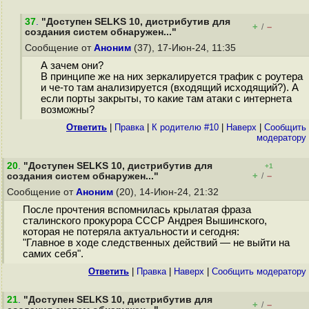
37
.
"Доступен SELKS 10, дистрибутив для
+
–
/
создания систем обнаружен..."
Сообщение от
Аноним
(37), 17-Июн-24, 11:35
А зачем они?
В принципе же на них зеркалируется трафик с роутера
и че-то там анализируется (входящий исходящий?). А
если порты закрыты, то какие там атаки с интернета
возможны?
Ответить
|
Правка
|
К родителю #10
|
Наверх
|
Cообщить
модератору
20
.
"Доступен SELKS 10, дистрибутив для
+1
+
–
создания систем обнаружен..."
/
Сообщение от
Аноним
(20), 14-Июн-24, 21:32
После прочтения вспомнилась крылатая фраза
сталинского прокурора СССР Андрея Вышинского,
которая не потеряла актуальности и сегодня:
"Главное в ходе следственных действий — не выйти на
самих себя".
Ответить
|
Правка
|
Наверх
|
Cообщить модератору
21
.
"Доступен SELKS 10, дистрибутив для
+
–
/