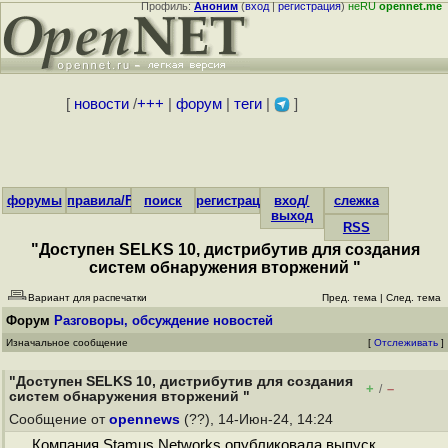
Профиль:
Аноним
(
вход
|
регистрация
)
неRU
opennet.me
[
новости
/
+++
|
форум
|
теги
|
]
форумы
правила/FAQ
поиск
регистрация
вход/
слежка
выход
RSS
"Доступен SELKS 10, дистрибутив для создания
систем обнаружения вторжений "
Вариант для распечатки
Пред. тема
|
След. тема
Форум
Разговоры, обсуждение новостей
Изначальное сообщение
[
Отслеживать
]
"Доступен SELKS 10, дистрибутив для создания
+
–
/
систем обнаружения вторжений "
Сообщение от
opennews
(??), 14-Июн-24, 14:24
Компания Stamus Networks опубликовала выпуск