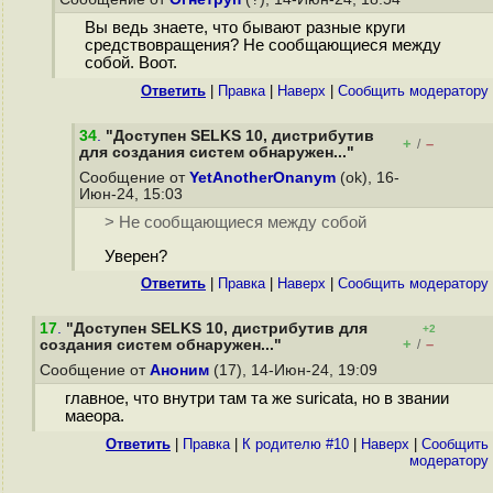
Вы ведь знаете, что бывают разные круги
средствовращения? Не сообщающиеся между
собой. Воот.
Ответить
|
Правка
|
Наверх
|
Cообщить модератору
34
.
"Доступен SELKS 10, дистрибутив
+
–
/
для создания систем обнаружен..."
Сообщение от
YetAnotherOnanym
(ok), 16-
Июн-24, 15:03
> Не сообщающиеся между собой
Уверен?
Ответить
|
Правка
|
Наверх
|
Cообщить модератору
17
.
"Доступен SELKS 10, дистрибутив для
+2
+
–
создания систем обнаружен..."
/
Сообщение от
Аноним
(17), 14-Июн-24, 19:09
главное, что внутри там та же suricata, но в звании
маеора.
Ответить
|
Правка
|
К родителю #10
|
Наверх
|
Cообщить
модератору