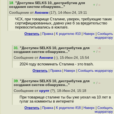
18
.
"Доступен SELKS 10, дистрибутив для
+
–
/
создания систем обнаружен..."
Сообщение от
Аноним
(17), 14-Июн-24, 19:11
ЧСХ, при товарище Сталине, уверен, требующие таких
сертифицированных, давно уже б за вредительство
перевоспитывались в южлаге.
Ответить
|
Правка
|
К родителю #10
|
Наверх
|
Cообщить
модератору
31
.
"Доступен SELKS 10, дистрибутив для
–1
+
–
создания систем обнаружен..."
/
Сообщение от
Аноним
(-), 15-Июн-24, 15:54
2024 году вспоминать Сталина - это trash.
Ответить
|
Правка
|
Наверх
|
Cообщить модератору
39
.
"Доступен SELKS 10, дистрибутив для
+
–
/
создания систем обнаружен..."
Сообщение от
срупт
(?), 18-Июн-24, 15:18
При товарище сталине ты бы уже уехал на 10 лет в
гулаг за комменты в интернете
Ответить
|
Правка
|
К родителю #18
|
Наверх
|
Cообщить
модератору