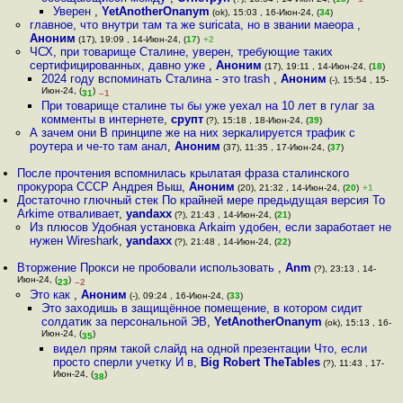
Уверен
,
YetAnotherOnanym
(ok), 15:03 , 16-Июн-24, (
34
)
главное, что внутри там та же suricata, но в звании маеора
,
Аноним
(17), 19:09 , 14-Июн-24, (
17
)
+2
ЧСХ, при товарище Сталине, уверен, требующие таких
сертифицированных, давно уже
,
Аноним
(17), 19:11 , 14-Июн-24, (
18
)
2024 году вспоминать Сталина - это trash
,
Аноним
(-), 15:54 , 15-
Июн-24, (
)
31
–1
При товарище сталине ты бы уже уехал на 10 лет в гулаг за
комменты в интернете
,
срупт
(?), 15:18 , 18-Июн-24, (
39
)
А зачем они В принципе же на них зеркалируется трафик с
роутера и че-то там анал
,
Аноним
(37), 11:35 , 17-Июн-24, (
37
)
После прочтения вспомнилась крылатая фраза сталинского
прокурора СССР Андрея Выш
,
Аноним
(20), 21:32 , 14-Июн-24, (
20
)
+1
Достаточно глючный стек По крайней мере предыдущая версия То
Arkime отваливает
,
yandaxx
(?), 21:43 , 14-Июн-24, (
21
)
Из плюсов Удобная установка Arkaim удобен, если заработает не
нужен Wireshark
,
yandaxx
(?), 21:48 , 14-Июн-24, (
22
)
Вторжение Прокси не пробовали использовать
,
Anm
(?), 23:13 , 14-
Июн-24, (
)
23
–2
Это как
,
Аноним
(-), 09:24 , 16-Июн-24, (
33
)
Это заходишь в защищённое помещение, в котором сидит
солдатик за персональной ЭВ
,
YetAnotherOnanym
(ok), 15:13 , 16-
Июн-24, (
)
35
видел прям такой слайд на одной презентации Что, если
просто сперли учетку И в
,
Big Robert TheTables
(?), 11:43 , 17-
Июн-24, (
)
38