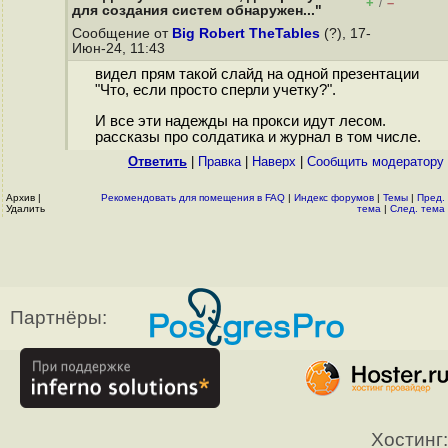
+
–
/
для создания систем обнаружен..."
Сообщение от
Big Robert TheTables
(?), 17-
Июн-24, 11:43
видел прям такой слайд на одной презентации
"Что, если просто сперли учетку?".
И все эти надежды на прокси идут лесом.
рассказы про солдатика и журнал в том числе.
Ответить
|
Правка
|
Наверх
|
Cообщить модератору
Архив
|
Рекомендовать для помещения в FAQ
|
Индекс форумов
|
Темы
|
Пред.
Удалить
тема
|
След. тема
Партнёры:
Хостинг: