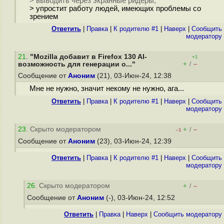
> выводить через экранные ридеры,
> упростит работу людей, имеющих проблемы со
зрением
Ответить
|
Правка
|
К родителю #1
|
Наверх
|
Cообщить
модератору
21
.
"Mozilla добавит в Firefox 130 AI-
+1
+
–
возможность для генерации о..."
/
Сообщение от
Аноним
(21), 03-Июн-24, 12:38
Мне не нужно, значит некому не нужно, ага...
Ответить
|
Правка
|
К родителю #1
|
Наверх
|
Cообщить
модератору
23
. Скрыто модератором
+
–
/
–1
Сообщение от
Аноним
(23), 03-Июн-24, 12:39
Ответить
|
Правка
|
К родителю #1
|
Наверх
|
Cообщить
модератору
26
. Скрыто модератором
+
–
/
Сообщение от
Аноним
(-), 03-Июн-24, 12:52
Ответить
|
Правка
|
Наверх
|
Cообщить модератору