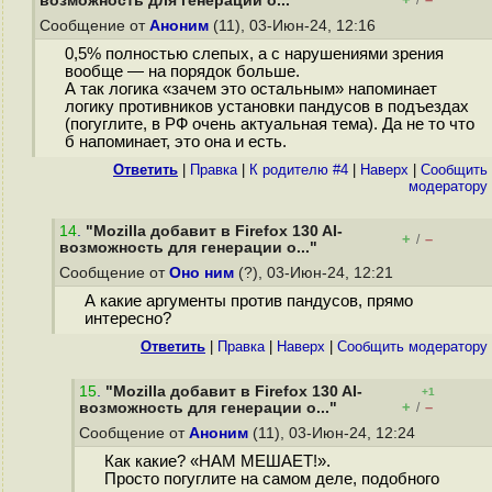
возможность для генерации о..."
/
Сообщение от
Аноним
(11), 03-Июн-24, 12:16
0,5% полностью слепых, а с нарушениями зрения
вообще — на порядок больше.
А так логика «зачем это остальным» напоминает
логику противников установки пандусов в подъездах
(погуглите, в РФ очень актуальная тема). Да не то что
б напоминает, это она и есть.
Ответить
|
Правка
|
К родителю #4
|
Наверх
|
Cообщить
модератору
14
.
"Mozilla добавит в Firefox 130 AI-
+
–
/
возможность для генерации о..."
Сообщение от
Оно ним
(?), 03-Июн-24, 12:21
А какие аргументы против пандусов, прямо
интересно?
Ответить
|
Правка
|
Наверх
|
Cообщить модератору
15
.
"Mozilla добавит в Firefox 130 AI-
+1
+
–
возможность для генерации о..."
/
Сообщение от
Аноним
(11), 03-Июн-24, 12:24
Как какие? «НАМ МЕШАЕТ!».
Просто погуглите на самом деле, подобного