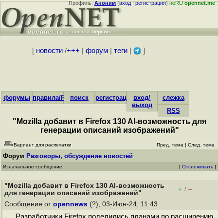
Профиль:
Аноним
(
вход
|
регистрация
)
неRU
opennet.me
[
новости
/
+++
|
форум
|
теги
|
]
форумы
правила/FAQ
поиск
регистрация
вход/
слежка
выход
RSS
"Mozilla добавит в Firefox 130 AI-возможность для
генерации описаний изображений"
Вариант для распечатки
Пред. тема
|
След. тема
Форум
Разговоры, обсуждение новостей
Изначальное сообщение
[
Отслеживать
]
"Mozilla добавит в Firefox 130 AI-возможность
+
–
/
для генерации описаний изображений"
Сообщение от
opennews
(?), 03-Июн-24, 11:43
Разработчики Firefox поделились планами по расширению