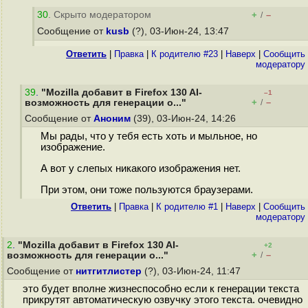
30
. Скрыто модератором
+
–
/
Сообщение от
kusb
(?), 03-Июн-24, 13:47
Ответить
|
Правка
|
К родителю #23
|
Наверх
|
Cообщить
модератору
39
.
"Mozilla добавит в Firefox 130 AI-
–1
+
–
возможность для генерации о..."
/
Сообщение от
Аноним
(39), 03-Июн-24, 14:26
Мы рады, что у тебя есть хоть и мыльное, но
изображение.
А вот у слепых никакого изображения нет.
При этом, они тоже пользуются браузерами.
Ответить
|
Правка
|
К родителю #1
|
Наверх
|
Cообщить
модератору
2
.
"Mozilla добавит в Firefox 130 AI-
+2
+
–
возможность для генерации о..."
/
Сообщение от
нитгитлистер
(?), 03-Июн-24, 11:47
это будет вполне жизнеспособно если к генерации текста
прикрутят автоматическую озвучку этого текста. очевидно