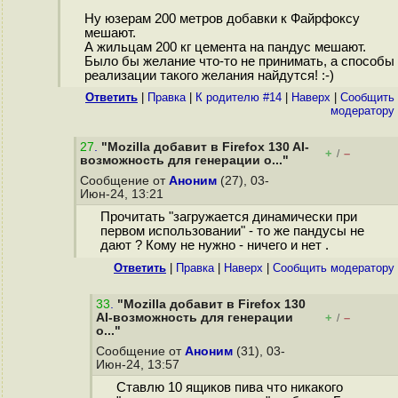
Ну юзерам 200 метров добавки к Файрфоксу
мешают.
А жильцам 200 кг цемента на пандус мешают.
Было бы желание что-то не принимать, а способы
реализации такого желания найдутся! :-)
Ответить
|
Правка
|
К родителю #14
|
Наверх
|
Cообщить
модератору
27
.
"Mozilla добавит в Firefox 130 AI-
+
–
/
возможность для генерации о..."
Сообщение от
Аноним
(27), 03-
Июн-24, 13:21
Прочитать "загружается динамически при
первом использовании" - то же пандусы не
дают ? Кому не нужно - ничего и нет .
Ответить
|
Правка
|
Наверх
|
Cообщить модератору
33
.
"Mozilla добавит в Firefox 130
AI-возможность для генерации
+
–
/
о..."
Сообщение от
Аноним
(31), 03-
Июн-24, 13:57
Ставлю 10 ящиков пива что никакого