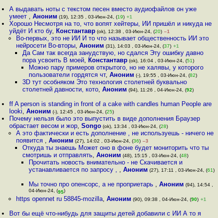
А выдавать ноты с текстом песен вместо аудиофайлов он уже
умеет
,
Аноним
(19), 12:35 , 03-Июн-24, (
19
)
+1
Хорошо Несмотря на то, что вопят хейтеры, ИИ пришёл и никуда не
уйдёт И кто бу
,
Константавр
(ok), 12:38 , 03-Июн-24, (
20
)
–1
Во-первых, это не ИИ И то что называет общественность ИИ это
нейросети Во-вторы
,
Аноним
(31), 14:03 , 03-Июн-24, (
37
)
+1
Да Сам так всегда занудствую, но сдался Эту ошибку давно
пора усвоить В моей
,
Константавр
(ok), 16:04 , 03-Июн-24, (
51
)
Можно пару примеров открытого, но не халявы, у которого
пользователи гордятся чт
,
Аноним
(-), 19:55 , 03-Июн-24, (
82
)
3D тут особняком Это технология столетней буквально
столетней давности, кото
,
Аноним
(94), 11:26 , 04-Июн-24, (
92
)
ff A person is standing in front of a cake with candles human People are
looki
,
Аноним
(-), 12:45 , 03-Июн-24, (
25
)
Почему нельзя было это выпустить в виде дополнения Браузер
обрастает весом и жор
,
Songo
(ok), 13:34 , 03-Июн-24, (
28
)
А это фактически и есть дополнение , не используешь - ничего не
появится
,
Аноним
(27), 14:02 , 03-Июн-24, (
36
)
–3
Откуда ты знаешь Может оно в фоне будет мониторить что ты
смотришь и отправлять
,
Аноним
(48), 15:15 , 03-Июн-24, (
48
)
Прочитать новость внимательно - не Скачивается и
устанавливается по запросу ,
,
Аноним
(27), 17:11 , 03-Июн-24, (
61
)
Мы точно про опенсорс, а не проприетарь
,
Аноним
(94), 14:54 ,
04-Июн-24, (
)
95
https opennet ru 58845-mozilla
,
Аноним
(90), 09:38 , 04-Июн-24, (
90
)
+1
Вот бы ещё что-нибудь для защиты детей добавили с ИИ А то я