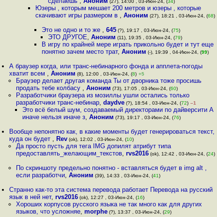
сделаешь
,
Аноним
(27), 14:00 , 03-Июн-24, (
34
)
Юзеры , которым мешает 200 метров и юзеры , которые
скачивают игры размером в
,
Аноним
(27), 18:21 , 03-Июн-24, (
68
)
Это не одно и то же
,
645
(?), 19:17 , 03-Июн-24, (
75
)
ЭТО ДРУГОЕ
,
Аноним
(11), 19:35 , 03-Июн-24, (
79
)
В игру по крайней мере играть прикольно будет и тут еще
понятно зачем место трат
,
Аноним
(-), 19:39 , 04-Июн-24, (
99
)
А браузер когда, или транс-небинарного фонда и апплета-погоды
хватит всем
,
Аноним
(8), 12:00 , 03-Июн-24, (
8
)
+5
Браузер делает другая команда Ты от дворника тоже просишь
продать тебе колбасу
,
Аноним
(73), 17:05 , 03-Июн-24, (
60
)
Разработчики браузера из мозиллы ушли остались только
разработчики транс-небинар
,
daydve
(?), 18:54 , 03-Июн-24, (
72
)
–1
Это всё белый шум, создаваемый директорами по дайверсити А
иначе нельзя иначе з
,
Аноним
(73), 19:17 , 03-Июн-24, (
76
)
Вообще непонятно как, в какие моменты будет генерироваться текст,
куда он будет
,
Rev
(ok), 12:02 , 03-Июн-24, (
10
)
Да просто пусть для тега IMG допилят атрибут типа
предоставлять_желающим_текстов
,
rvs2016
(ok), 12:42 , 03-Июн-24, (
24
)
По скриншоту предельно понятно - вставляться будет в img alt ,
если разработчи
,
Аноним
(39), 14:33 , 03-Июн-24, (
41
)
Странно как-то эта система перевода работает Перевода на русский
язык в ней нет
,
rvs2016
(ok), 12:27 , 03-Июн-24, (
16
)
Хороших корпусов русского языка не так много как для других
языков, что усложняе
,
morphe
(?), 13:37 , 03-Июн-24, (
29
)