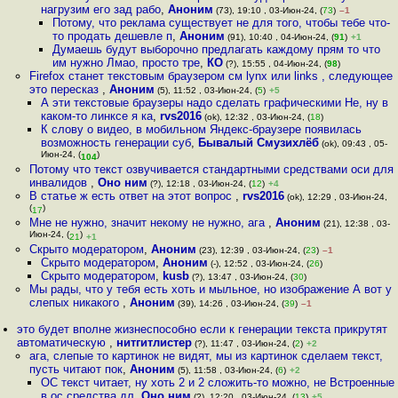
нагрузим его зад рабо
,
Аноним
(73), 19:10 , 03-Июн-24, (
73
)
–1
Потому, что реклама существует не для того, чтобы тебе что-
то продать дешевле п
,
Аноним
(91), 10:40 , 04-Июн-24, (
91
)
+1
Думаешь будут выборочно предлагать каждому прям то что
им нужно Лмао, просто тре
,
КО
(?), 15:55 , 04-Июн-24, (
98
)
Firefox станет текстовым браузером см lynx или links , следующее
это пересказ
,
Аноним
(5), 11:52 , 03-Июн-24, (
5
)
+5
А эти текстовые браузеры надо сделать графическими Не, ну в
каком-то линксе я ка
,
rvs2016
(ok), 12:32 , 03-Июн-24, (
18
)
К слову о видео, в мобильном Яндекс-браузере появилась
возможность генерации суб
,
Бывалый Смузихлёб
(ok), 09:43 , 05-
Июн-24, (
)
104
Потому что текст озвучивается стандартными средствами оси для
инвалидов
,
Оно ним
(?), 12:18 , 03-Июн-24, (
12
)
+4
В статье ж есть ответ на этот вопрос
,
rvs2016
(ok), 12:29 , 03-Июн-24,
(
)
17
Мне не нужно, значит некому не нужно, ага
,
Аноним
(21), 12:38 , 03-
Июн-24, (
)
21
+1
Скрыто модератором
,
Аноним
(23), 12:39 , 03-Июн-24, (
23
)
–1
Скрыто модератором
,
Аноним
(-), 12:52 , 03-Июн-24, (
26
)
Скрыто модератором
,
kusb
(?), 13:47 , 03-Июн-24, (
30
)
Мы рады, что у тебя есть хоть и мыльное, но изображение А вот у
слепых никакого
,
Аноним
(39), 14:26 , 03-Июн-24, (
39
)
–1
это будет вполне жизнеспособно если к генерации текста прикрутят
автоматическую
,
нитгитлистер
(?), 11:47 , 03-Июн-24, (
2
)
+2
ага, слепые то картинок не видят, мы из картинок сделаем текст,
пусть читают пок
,
Аноним
(5), 11:58 , 03-Июн-24, (
6
)
+2
ОС текст читает, ну хоть 2 и 2 сложить-то можно, не Встроенные
в ос средства дл
,
Оно ним
(?), 12:20 , 03-Июн-24, (
13
)
+5