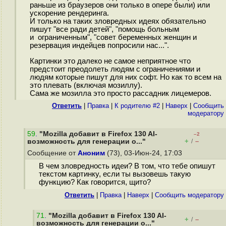
раньше из браузеров они только в опере были) или
ускорение рендеринга.
И только на таких зловредных идеях обязательно
пишут "все ради детей", "помощь больным
и ограниченным", "совет беременных женщин и
резервация индейцев попросили нас...".
Картинки это далеко не самое неприятное что
предстоит преодолеть людям с ограничениями и
людям которые пишут для них софт. Но как то всем на
это плевать (включая мозиллу).
Сама же мозилла это просто рассадник лицемеров.
Ответить
|
Правка
|
К родителю #2
|
Наверх
|
Cообщить
модератору
59
.
"Mozilla добавит в Firefox 130 AI-
–2
+
–
возможность для генерации о..."
/
Сообщение от
Аноним
(73), 03-Июн-24, 17:03
В чем зловредность идеи? В том, что тебе опишут
текстом картинку, если ты вызовешь такую
функцию? Как говорится, щито?
Ответить
|
Правка
|
Наверх
|
Cообщить модератору
71
.
"Mozilla добавит в Firefox 130 AI-
+
–
/
возможность для генерации о..."