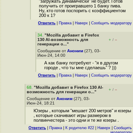
"загружать динамически" не будет. Готов
получить от проигравшего 1 банку пива.
Ну, кто готов поспорить с коэффициентом
200 к 1?
Ответить
|
Правка
|
Наверх
|
Cообщить модератору
34
.
"Mozilla добавит в Firefox
130 AI-возможность для
+
–
/
генерации о..."
Сообщение от
Аноним
(27), 03-
Июн-24, 14:00
А как банку потребуют - "я в другом
городе , что ты мне сделаешь" ? )))
Ответить
|
Правка
|
Наверх
|
Cообщить модератору
68
.
"Mozilla добавит в Firefox 130 AI-
+
–
/
возможность для генерации о..."
Сообщение от
Аноним
(27), 03-
Июн-24, 18:21
Юзеры , которым "мешает 200 метров" и юзеры
, которые скачивают игры размером в
полвинчестера - это одни и те же юзеры .
Ответить
|
Правка
|
К родителю #22
|
Наверх
|
Cообщить
модератору