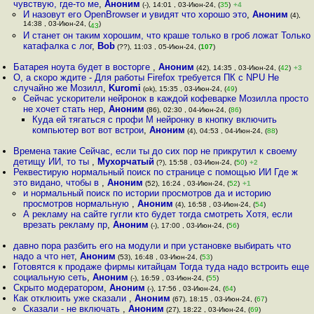
чувствую, где-то ме
,
Аноним
(-), 14:01 , 03-Июн-24, (
35
)
+4
И назовут его OpenBrowser и увидят что хорошо это
,
Аноним
(4),
14:38 , 03-Июн-24, (
)
43
И станет он таким хорошим, что краше только в гроб ложат Только
катафалка с лог
,
Bob
(??), 11:03 , 05-Июн-24, (
107
)
Батарея ноута будет в восторге
,
Аноним
(42), 14:35 , 03-Июн-24, (
42
)
+3
О, а скоро ждите - Для работы Firefox требуется ПК с NPU Не
случайно же Мозилл
,
Kuromi
(ok), 15:35 , 03-Июн-24, (
49
)
Сейчас ускорители нейронок в каждой кофеварке Мозилла просто
не хочет стать нер
,
Аноним
(86), 02:30 , 04-Июн-24, (
86
)
Куда ей тягаться с профи М нейронку в кнопку включить
компьютер вот вот встрои
,
Аноним
(4), 04:53 , 04-Июн-24, (
88
)
Времена такие Сейчас, если ты до сих пор не прикрутил к своему
детищу ИИ, то ты
,
Мухорчатый
(?), 15:58 , 03-Июн-24, (
50
)
+2
Реквестирую нормальный поиск по странице с помощью ИИ Где ж
это видано, чтобы в
,
Аноним
(52), 16:24 , 03-Июн-24, (
52
)
+1
и нормальный поиск по истории просмотров да и историю
просмотров нормальную
,
Аноним
(4), 16:58 , 03-Июн-24, (
54
)
А рекламу на сайте гугли кто будет тогда смотреть Хотя, если
врезать рекламу пр
,
Аноним
(-), 17:00 , 03-Июн-24, (
56
)
давно пора разбить его на модули и при установке выбирать что
надо а что нет
,
Аноним
(53), 16:48 , 03-Июн-24, (
53
)
Готовятся к продаже фирмы китайцам Тогда туда надо встроить еще
социальную сеть
,
Аноним
(-), 16:59 , 03-Июн-24, (
55
)
Скрыто модератором
,
Аноним
(-), 17:56 , 03-Июн-24, (
64
)
Как отклюить уже сказали
,
Аноним
(67), 18:15 , 03-Июн-24, (
67
)
Сказали - не включать
,
Аноним
(27), 18:22 , 03-Июн-24, (
69
)