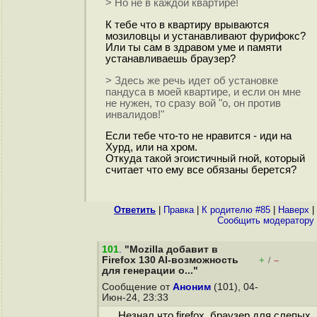
> Но не в каждой квартире!
К тебе что в квартиру врываются
мозиловцы и устанавливают фурифокс?
Или ты сам в здравом уме и памяти
устанавливаешь браузер?
> Здесь же речь идет об установке
пандуса в моей квартире, и если он мне
не нужен, то сразу вой "о, он против
инвалидов!"
Если тебе что-то не нравится - иди на
Хурд, или на хром.
Откуда такой эгоистичный гной, который
считает что ему все обязаны берется?
Ответить
|
Правка
|
К родителю #85
|
Наверх
|
Cообщить модератору
101
.
"Mozilla добавит в
Firefox 130 AI-возможность
+
–
/
для генерации о..."
Сообщение от
Аноним
(101), 04-
Июн-24, 23:33
Незнал что firefox, браузер для слепых,