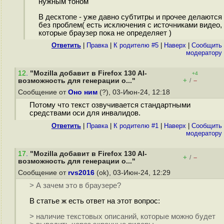
нужным тоном
В десктопе - уже давно субтитры и прочее делаются
без проблем( есть исключения с источниками видео,
которые браузер пока не определяет )
Ответить
|
Правка
|
К родителю #5
|
Наверх
|
Cообщить
модератору
12
.
"Mozilla добавит в Firefox 130 AI-
+4
+
–
возможность для генерации о..."
/
Сообщение от
Оно ним
(?), 03-Июн-24, 12:18
Потому что текст озвучивается стандартными
средствами оси для инвалидов.
Ответить
|
Правка
|
К родителю #1
|
Наверх
|
Cообщить
модератору
17
.
"Mozilla добавит в Firefox 130 AI-
+
–
/
возможность для генерации о..."
Сообщение от
rvs2016
(ok), 03-Июн-24, 12:29
> А зачем это в браузере?
В статье ж есть ответ на этот вопрос:
> наличие текстовых описаний, которые можно будет