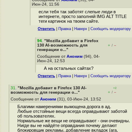
Июн-24, 11:56
если тебя так заботят слепые люди в
интернете, просто заполняй IMG ALT TITLE
теги картинок на твоем сайте.
Ответить
|
Правка
|
Наверх
|
Cообщить модератору
94
.
"Mozilla добавит в Firefox
130 AI-возможность для
+
–
/
генерации о..."
Сообщение от
Аноним
(94), 04-
Июн-24, 12:53
А на остальных сайтах?
Ответить
|
Правка
|
Наверх
|
Cообщить модератору
31
.
"Mozilla добавит в Firefox 130 AI-
+2
+
–
возможность для генерации о..."
/
Сообщение от
Аноним
(31), 03-Июн-24, 13:52
Благими намерениями вымощена дорога в ад.
Любые отстойные вещи всегда оправдывают заботой
об пользователях.
Нормальные же вещи не оправдывают - они очевидны.
Нигде вы не найдёте оправдания почему делают
блокировщик рекламы, добавление вкладок (ага,