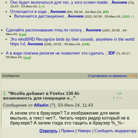
Оно будет включаться для тех, у кого screen reader
,
Аноним
(73),
19:23 , 03-Июн-24, (
)
77
Отлючается в коде
,
Аноним
(89), 09:34 , 04-Июн-24, (
89
)
Включается дистанционно
,
Аноним
(102), 00:56 , 05-Июн-24, (
102
)
+1
Сделайте распознавание птиц по голосу
,
Аноним
(100), 20:09 , 04-
Июн-24, (
)
100
Это whoBIRD Recognize birds by their sounds, anywhere in the world
https f-d
,
Аноним
(108), 15:02 , 05-Июн-24, (
108
)
А в виде плагина религия не позволяет это сделать
,
3DF
(?), 05:17 ,
05-Июн-24, (
)
103
Сообщения
[
Сортировка по времени
|
RSS
]
1
.
"Mozilla добавит в Firefox 130 AI-
+19
+
–
возможность для генерации о..."
/
Сообщение от
Alladin
(?), 03-Июн-24, 11:43
А зачем это в браузере? Т.е изображение для меня
мыльно, а текст нет?.. Читать через ридер который не в
браузере? А зачем тогда это тащить в браузер %_%--
Ответить
|
Правка
|
Наверх
|
Cообщить модератору