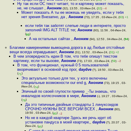
Ну так если ОС текст читает, то и картинку может показать,
не, не слышал
,
Аноним
(32), 13:55 , 03-Июн-24, (
32
)
–4
Может показать А ты ее можешь не увидеть, если у тебя
нет зрения Внезапно, да
,
Аноним
(73), 17:35 , 03-Июн-24, (
63
)
+1
если тебя так заботят слепые люди в интернете, просто
заполняй IMG ALT TITLE тег
,
Аноним
(93), 11:56 , 04-Июн-24,
(
)
93
А на остальных сайтах
,
Аноним
(94), 12:53 , 04-Июн-24, (
94
)
Благими намерениями вымощена дорога в ад Любые отстойные
вещи всегда оправдывают
,
Аноним
(31), 13:52 , 03-Июн-24, (
31
)
+2
В чем зловредность идеи В том, что тебе опишут текстом
картинку, если ты вызове
,
Аноним
(73), 17:03 , 03-Июн-24, (
59
)
–2
В том, что функционал, нужный 0 5 пользователей
вкорячивают в основной код прог
,
daydve
(?), 18:50 , 03-Июн-24,
(
)
71
Это актуально только для тех, у кого включены
специальные возможности our end g
,
Аноним
(73), 19:15 , 03-
Июн-24, (
)
74
Эпичный по своей глупости пример _-Ты знаешь, что
инвалидов колясочников в мире
,
Аноним
(-), 19:27 , 03-Июн-24,
(
)
78
Да это типичные двойные стандарты 1 линуксоидов
СРОЧНО НУЖНЫ ВСЕ ВЕРСИИ ВСЕХ
,
Аноним
(80),
19:50 , 03-Июн-24, (
)
80
–2
Но не в каждой квартире Здесь же речь идет об
установке пандуса в моей квартире,
,
daydve
(?), 20:37 , 03-
Июн-24, (
)
85
С чего бы это чужой продукт твоя квартира Ты не