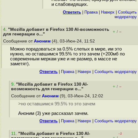
и слабовидящих.
Ответить
|
Правка
|
Наверх
|
Cообщить
модератору
4
.
"Mozilla добавит в Firefox 130 AI-возможность
+
–
/
для генерации о..."
Сообщение от
Аноним
(4), 03-Июн-24, 11:52
Можно порадоваться за 0.5% слепых в мире, им это
нужно, но оставшимся 99.5% то это зачем (+200мб по
современным меркам уже и не размер, в массе не
заметят).
Ответить
|
Правка
|
Наверх
|
Cообщить модератору
9
.
"Mozilla добавит в Firefox 130 AI-
+
–
/
возможность для генерации о..."
Сообщение от
Аноним
(9), 03-Июн-24, 12:02
>но оставшимся 99.5% то это зачем
Аноним (3) уже рассказал зачем.
Ответить
|
Правка
|
Наверх
|
Cообщить модератору
11
.
"Mozilla добавит в Firefox 130 AI-
–2
+
–