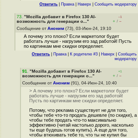
Ответить
|
Правка
|
Наверх
|
Cообщить модератору
73
.
"Mozilla добавит в Firefox 130 AI-
–1
+
–
возможность для генерации о..."
/
Сообщение от
Аноним
(73), 03-Июн-24, 19:10
А почему это плохо? Если маркетолог будет
работать лучше - нагрузим его зад работой! Пусть
по картинкам мне скидки определяет.
Ответить
|
Правка
|
К родителю #3
|
Наверх
|
Cообщить
модератору
91
.
"Mozilla добавит в Firefox 130 AI-
+1
+
–
возможность для генерации о..."
/
Сообщение от
Аноним
(91), 04-Июн-24, 10:40
> А почему это плохо? Если маркетолог будет
работать лучше - нагрузим его зад работой!
Пусть по картинкам мне скидки определяет.
Потому, что реклама существует не для того,
чтобы тебе что-то продать дешевле (по скидке), а
чтобы тебе продать что-то максимально
эффективно (читай настолько дорого, насколько
ты еще будешь готов купить). А еще для того,
чтобы втюхивать тебе то, что ты не купил бы