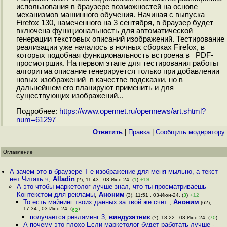
использования в браузере возможностей на основе
механизмов машинного обучения. Начиная с выпуска
Firefox 130, намеченного на 3 сентября, в браузер будет
включена функциональность для автоматической
генерации текстовых описаний изображений. Тестирование
реализации уже началось в ночных сборках Firefox, в
которых подобная функциональность встроена в PDF-
просмотршик. На первом этапе для тестирования работы
алгоритма описание генерируется только при добавлении
новых изображений в качестве подсказки, но в
дальнейшем его планируют применить и для
существующих изображений...
Подробнее:
https://www.opennet.ru/opennews/art.shtml?
num=61297
Ответить
|
Правка
|
Cообщить модератору
Оглавление
А зачем это в браузере Т е изображение для меня мыльно, а текст
нет Читать ч
,
Alladin
(?), 11:43 , 03-Июн-24, (
1
)
+19
А это чтобы маркетолог лучше знал, что ты просматриваешь
Контекстом для рекламы
,
Аноним
(3), 11:51 , 03-Июн-24, (
3
)
+12
То есть майнинг твоих данных за твой же счет
,
Аноним
(62),
17:34 , 03-Июн-24, (
)
62
получается рекламинг 3
,
виндузятник
(?), 18:22 , 03-Июн-24, (
70
)
А почему это плохо Если маркетолог будет работать лучше -