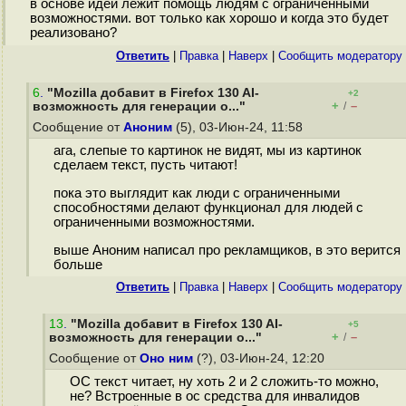
в основе идеи лежит помощь людям с ограниченными
возможностями. вот только как хорошо и когда это будет
реализовано?
Ответить
|
Правка
|
Наверх
|
Cообщить модератору
6
.
"Mozilla добавит в Firefox 130 AI-
+2
+
–
возможность для генерации о..."
/
Сообщение от
Аноним
(5), 03-Июн-24, 11:58
ага, слепые то картинок не видят, мы из картинок
сделаем текст, пусть читают!
пока это выглядит как люди с ограниченными
способностями делают функционал для людей с
ограниченными возможностями.
выше Аноним написал про рекламщиков, в это верится
больше
Ответить
|
Правка
|
Наверх
|
Cообщить модератору
13
.
"Mozilla добавит в Firefox 130 AI-
+5
+
–
возможность для генерации о..."
/
Сообщение от
Оно ним
(?), 03-Июн-24, 12:20
ОС текст читает, ну хоть 2 и 2 сложить-то можно,
не? Встроенные в ос средства для инвалидов