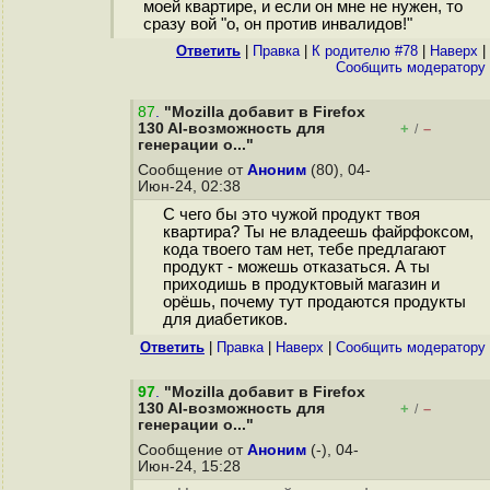
моей квартире, и если он мне не нужен, то
сразу вой "о, он против инвалидов!"
Ответить
|
Правка
|
К родителю #78
|
Наверх
|
Cообщить модератору
87
.
"Mozilla добавит в Firefox
130 AI-возможность для
+
–
/
генерации о..."
Сообщение от
Аноним
(80), 04-
Июн-24, 02:38
С чего бы это чужой продукт твоя
квартира? Ты не владеешь файрфоксом,
кода твоего там нет, тебе предлагают
продукт - можешь отказаться. А ты
приходишь в продуктовый магазин и
орёшь, почему тут продаются продукты
для диабетиков.
Ответить
|
Правка
|
Наверх
|
Cообщить модератору
97
.
"Mozilla добавит в Firefox
130 AI-возможность для
+
–
/
генерации о..."
Сообщение от
Аноним
(-), 04-
Июн-24, 15:28