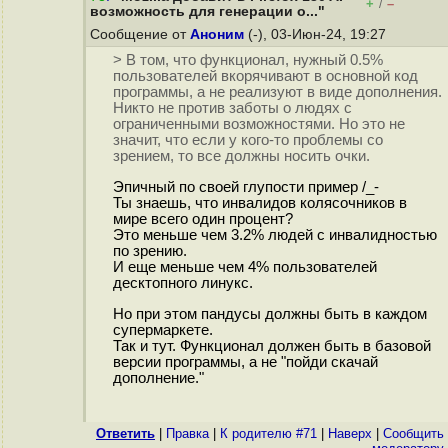
+
–
/
возможность для генерации о..."
Сообщение от
Аноним
(-), 03-Июн-24, 19:27
> В том, что функционал, нужный 0.5%
пользователей вкорячивают в основной код
программы, а не реализуют в виде дополнения.
Никто не против заботы о людях с
ограниченными возможностями. Но это не
значит, что если у кого-то проблемы со
зрением, то все должны носить очки.
Эпичный по своей глупости пример /_-
Ты знаешь, что инвалидов колясочников в
мире всего один процент?
Это меньше чем 3.2% людей с инвалидностью
по зрению.
И еще меньше чем 4% пользователей
десктопного линукс.
Но при этом пандусы должны быть в каждом
супермаркете.
Так и тут. Функционал должен быть в базовой
версии программы, а не "пойди скачай
дополнение."
Ответить
|
Правка
|
К родителю #71
|
Наверх
|
Cообщить