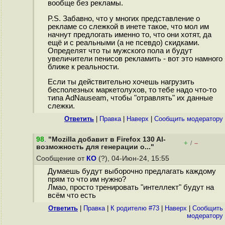
вообще без рекламы.
P.S. Забавно, что у многих представление о
рекламе со слежкой в инете такое, что мол им
начнут предлогать именно то, что они хотят, да
ещё и с реальными (а не псевдо) скидками.
Определят что ты мужского пола и будут
увеличители пeнисов рекламить - вот это намного
ближе к реальности.
Если ты действительно хочешь нагрузить
бесполезных маркетолухов, то тебе надо что-то
типа AdNauseam, чтобы "отравлять" их данные
слежки.
Ответить
|
Правка
|
Наверх
|
Cообщить модератору
98
.
"Mozilla добавит в Firefox 130 AI-
+
–
/
возможность для генерации о..."
Сообщение от
КО
(?), 04-Июн-24, 15:55
Думаешь будут выборочно предлагать каждому
прям то что им нужно?
Лмао, просто тренировать "интеллект" будут на
всём что есть
Ответить
|
Правка
|
К родителю #73
|
Наверх
|
Cообщить
модератору