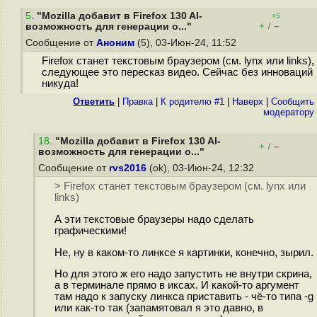
5
.
"Mozilla добавит в Firefox 130 AI-
+5
+
–
возможность для генерации о..."
/
Сообщение от
Аноним
(5), 03-Июн-24, 11:52
Firefox станет текстовым браузером (см. lynx или links),
следующее это пересказ видео. Сейчас без инноваций
никуда!
Ответить
|
Правка
|
К родителю #1
|
Наверх
|
Cообщить
модератору
18
.
"Mozilla добавит в Firefox 130 AI-
+
–
/
возможность для генерации о..."
Сообщение от
rvs2016
(ok), 03-Июн-24, 12:32
> Firefox станет текстовым браузером (см. lynx или
links)
А эти текстовые браузеры надо сделать
графическими!
Не, ну в каком-то линксе я картинки, конечно, зырил.
Но для этого ж его надо запустить не внутри скрина,
а в терминале прямо в иксах. И какой-то аргумент
там надо к запуску линкса приставить - чё-то типа -g
или как-то так (запамятовал я это давно, в