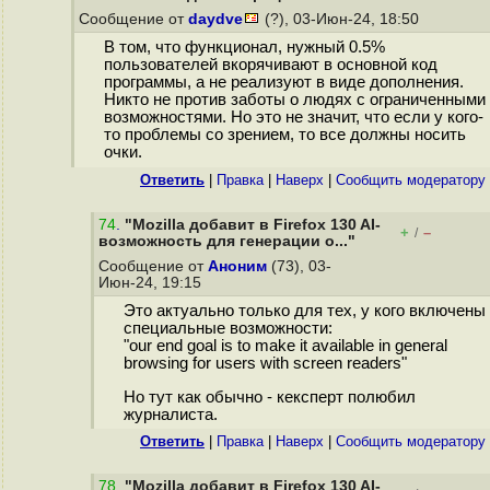
Сообщение от
daydve
(?), 03-Июн-24, 18:50
В том, что функционал, нужный 0.5%
пользователей вкорячивают в основной код
программы, а не реализуют в виде дополнения.
Никто не против заботы о людях с ограниченными
возможностями. Но это не значит, что если у кого-
то проблемы со зрением, то все должны носить
очки.
Ответить
|
Правка
|
Наверх
|
Cообщить модератору
74
.
"Mozilla добавит в Firefox 130 AI-
+
–
/
возможность для генерации о..."
Сообщение от
Аноним
(73), 03-
Июн-24, 19:15
Это актуально только для тех, у кого включены
специальные возможности:
"our end goal is to make it available in general
browsing for users with screen readers"
Но тут как обычно - кексперт полюбил
журналиста.
Ответить
|
Правка
|
Наверх
|
Cообщить модератору
78
.
"Mozilla добавит в Firefox 130 AI-