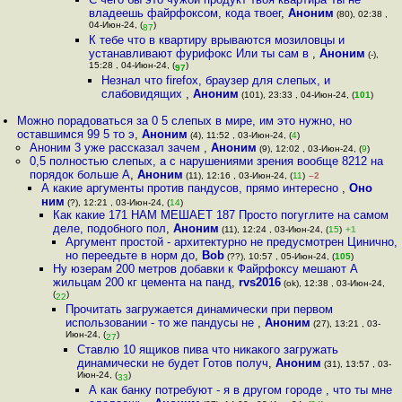
владеешь файрфоксом, кода твоег
,
Аноним
(80), 02:38 ,
04-Июн-24, (
)
87
К тебе что в квартиру врываются мозиловцы и
устанавливают фурифокс Или ты сам в
,
Аноним
(-),
15:28 , 04-Июн-24, (
)
97
Незнал что firefox, браузер для слепых, и
слабовидящих
,
Аноним
(101), 23:33 , 04-Июн-24, (
101
)
Можно порадоваться за 0 5 слепых в мире, им это нужно, но
оставшимся 99 5 то э
,
Аноним
(4), 11:52 , 03-Июн-24, (
4
)
Аноним 3 уже рассказал зачем
,
Аноним
(9), 12:02 , 03-Июн-24, (
9
)
0,5 полностью слепых, а с нарушениями зрения вообще 8212 на
порядок больше А
,
Аноним
(11), 12:16 , 03-Июн-24, (
11
)
–2
А какие аргументы против пандусов, прямо интересно
,
Оно
ним
(?), 12:21 , 03-Июн-24, (
14
)
Как какие 171 НАМ МЕШАЕТ 187 Просто погуглите на самом
деле, подобного пол
,
Аноним
(11), 12:24 , 03-Июн-24, (
15
)
+1
Аргумент простой - архитектурно не предусмотрен Цинично,
но переедьте в норм до
,
Bob
(??), 10:57 , 05-Июн-24, (
105
)
Ну юзерам 200 метров добавки к Файрфоксу мешают А
жильцам 200 кг цемента на панд
,
rvs2016
(ok), 12:38 , 03-Июн-24,
(
)
22
Прочитать загружается динамически при первом
использовании - то же пандусы не
,
Аноним
(27), 13:21 , 03-
Июн-24, (
)
27
Ставлю 10 ящиков пива что никакого загружать
динамически не будет Готов получ
,
Аноним
(31), 13:57 , 03-
Июн-24, (
)
33
А как банку потребуют - я в другом городе , что ты мне