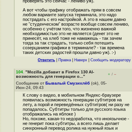
проверять это сейчас - лениво уж).
А вот чтобы графику отображать прям в совсем
любом варианте запуска терминала, это надо
пострадать с его настройкой. А это в нашем давно
не "студенческом" возрасте вообще совсем лениво,
особенно с учётом того, что жизненно важной
необходимостью это не является (денег это не
принесёт, на хлеб тоже не намажешь - так зачем
тогда за так страдать, только себя потешить
созерцанием графики в терминале? - так времена
таких детских радостей прошли давно уж). :-)
Ответить
|
Правка
|
Наверх
|
Cообщить модератору
104
.
"Mozilla добавит в Firefox 130 AI-
+
–
/
возможность для генерации о..."
Сообщение от
Бывалый Смузихлёб
(ok), 05-
Июн-24, 09:43
К слову о видео, в мобильном Яндекс-браузере
появилась возможность генерации субтитров на
лету, а порой и переведённых субтитров( ни разу не
попадалось. Субтитры только для русского языка
отображались на яблоке )
Но, похоже, какая-то недоработка, что иноязычное -
не генерит пока субтитры, а всего лишь делает
синхронный перевод ролика на нужный язык и