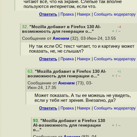
читают всё, что на экране. Слепые так вполне
пользуются интернетом, если что.
Ответить
|
Правка
|
Наверх
|
Cообщить модератору
32
.
"Mozilla добавит в Firefox 130 AI-
–4
+
–
возможность для генерации о..."
/
Сообщение от
Аноним
(32), 03-Июн-24, 13:55
Ну так если ОС текст читает, то и картинку может
показать, не, не слышал?
Ответить
|
Правка
|
Наверх
|
Cообщить модератору
63
.
"Mozilla добавит в Firefox 130 AI-
+1
+
–
возможность для генерации о..."
/
Сообщение от
Аноним
(73), 03-
Июн-24, 17:35
Может показать. А ты ее можешь не увидеть,
если у тебя нет зрения. Внезапно, да?
Ответить
|
Правка
|
Наверх
|
Cообщить модератору
93
.
"Mozilla добавит в Firefox 130
AI-возможность для генерации
+
–
/
о..."
Сообщение от
Аноним
(93), 04-