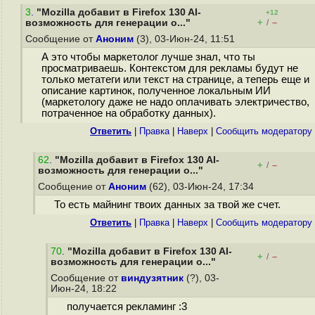
3
.
"Mozilla добавит в Firefox 130 AI-
+12
+
–
возможность для генерации о..."
/
Сообщение от
Аноним
(3), 03-Июн-24, 11:51
А это чтобы маркетолог лучше знал, что ты
просматриваешь. Контекстом для рекламы будут не
только метатеги или текст на странице, а теперь еще и
описание картинок, полученное локальным ИИ
(маркетологу даже не надо оплачивать электричество,
потраченное на обработку данных).
Ответить
|
Правка
|
Наверх
|
Cообщить модератору
62
.
"Mozilla добавит в Firefox 130 AI-
+
–
/
возможность для генерации о..."
Сообщение от
Аноним
(62), 03-Июн-24, 17:34
То есть майнинг твоих данных за твой же счет.
Ответить
|
Правка
|
Наверх
|
Cообщить модератору
70
.
"Mozilla добавит в Firefox 130 AI-
+
–
/
возможность для генерации о..."
Сообщение от
виндузятник
(?), 03-
Июн-24, 18:22
получается рекламинг :3