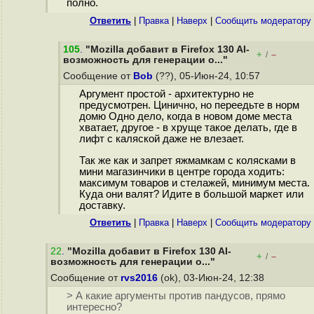
полно.
Ответить
|
Правка
|
Наверх
|
Cообщить модератору
105
.
"Mozilla добавит в Firefox 130 AI-
+
–
/
возможность для генерации о..."
Сообщение от
Bob
(??), 05-Июн-24, 10:57
Аргумент простой - архитектурно не
предусмотрен. Цинично, но переедьте в норм
домю Одно дело, когда в новом доме места
хватает, другое - в хруще такое делать, где в
лифт с каляской даже не влезает.
Так же как и запрет яжмамкам с колясками в
мини магазинчики в центре города ходить:
максимум товаров и стелажей, минимум места.
Куда они валят? Идите в большой маркет или
доставку.
Ответить
|
Правка
|
Наверх
|
Cообщить модератору
22
.
"Mozilla добавит в Firefox 130 AI-
+
–
/
возможность для генерации о..."
Сообщение от
rvs2016
(ok), 03-Июн-24, 12:38
> А какие аргументы против пандусов, прямо
интересно?