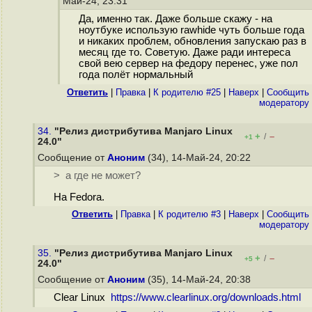
Май-24, 23:31
Да, именно так. Даже больше скажу - на
ноутбуке использую rawhide чуть больше года
и никаких проблем, обновления запускаю раз в
месяц где то. Советую. Даже ради интереса
свой вею сервер на федору перенес, уже пол
года полёт нормальный
Ответить
|
Правка
|
К родителю #25
|
Наверх
|
Cообщить
модератору
34.
"Релиз дистрибутива Manjaro Linux
+
–
/
+1
24.0"
Сообщение от
Аноним
(34), 14-Май-24, 20:22
> а где не может?
На Fedora.
Ответить
|
Правка
|
К родителю #3
|
Наверх
|
Cообщить
модератору
35.
"Релиз дистрибутива Manjaro Linux
+
–
/
+5
24.0"
Сообщение от
Аноним
(35), 14-Май-24, 20:38
Clear Linux
https://www.clearlinux.org/downloads.html