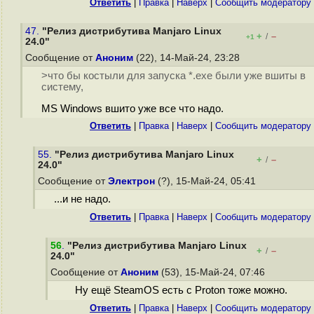
Ответить
|
Правка
|
Наверх
|
Cообщить модератору
47.
"Релиз дистрибутива Manjaro Linux
+
–
/
+1
24.0"
Сообщение от
Аноним
(22), 14-Май-24, 23:28
>что бы костыли для запуска *.exe были уже вшиты в
систему,
MS Windows вшито уже все что надо.
Ответить
|
Правка
|
Наверх
|
Cообщить модератору
55.
"Релиз дистрибутива Manjaro Linux
+
–
/
24.0"
Сообщение от
Электрон
(?), 15-Май-24, 05:41
...и не надо.
Ответить
|
Правка
|
Наверх
|
Cообщить модератору
56
.
"Релиз дистрибутива Manjaro Linux
+
–
/
24.0"
Сообщение от
Аноним
(53), 15-Май-24, 07:46
Ну ещё SteamOS есть с Proton тоже можно.
Ответить
|
Правка
|
Наверх
|
Cообщить модератору