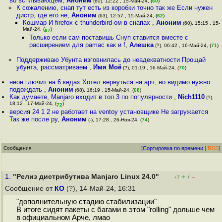
во всплывающем
,
Аноним
(60), 12:22 , 15-Май-24, (
60
)
К сожалению, снап тут есть из коробки точно так же Если нужен
дистр, где его не
,
Аноним
(63), 12:57 , 15-Май-24, (
62
)
Кошмар И firefox с thunderbird-ом в снапах
,
Аноним
(60), 15:15 , 15-
Май-24, (
)
67
Только если сам поставишь Снуп ставится вместе с
расширением для pamac как и f
,
Алешка
(?), 06:42 , 16-Май-24, (
71
)
Поддерживаю Убунта изговнилась до неадекватности Прощай
убунта, рассматриваем
,
Имя Моё
(?), 01:19 , 16-Май-24, (
70
)
неон глючит на 6 кедах Хотел вернуться на арч, но видимо нужно
подождать
,
Аноним
(68), 16:19 , 15-Май-24, (
68
)
Как думаете, Manjaro входит в топ 3 по популярности
,
Nich1110
(?),
18:12 , 17-Май-24, (
)
72
версия 24 1 2 не работает на ventoy установщике Не загружается
Так же после ру
,
Аноним
(-), 17:28 , 26-Ноя-24, (
74
)
Сообщения
[
Сортировка по времени
|
RSS
]
1.
"Релиз дистрибутива Manjaro Linux 24.0"
+
–
/
+7
Сообщение от
КО
(?), 14-Май-24, 16:31
"дополнительную стадию стабилизации"
В итоге сидят пакеты с багами в этом "rolling" дольше чем
в официальном Арче, лмао