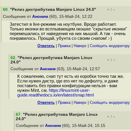
60
.
"Релиз дистрибутива Manjaro Linux 24.0"
+
–
/
Сообщение от
Аноним
(60), 15-Май-24, 12:22
Затестил в live-режиме на ноутбуке. Вроде работает.
Только иконки во всплывающем окошке "скрытые иконки"
перемешались от наведения на них мышой. А так - очень
понравилось. Прощай, убунта со своим снапом! :-)
Ответить
|
Правка
|
Наверх
|
Cообщить модератору
62
.
"Релиз дистрибутива Manjaro Linux
+
–
/
24.0"
Сообщение от
Аноним
(63), 15-Май-24, 12:57
К сожалению, снап тут есть из коробки точно так же.
Если нужен дистр, где его нет по дефолту, и даже
поставить без правки конфигурации нельзя - вам
нужен Mint, см.
https://linuxmint-user-
guide.readthedocs.io/en/latest/snap.html
Ответить
|
Правка
|
Наверх
|
Cообщить модератору
67
.
"Релиз дистрибутива Manjaro Linux
+
–
/
24.0"
Сообщение от
Аноним
(60), 15-Май-24, 15:15