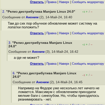
Ответить
|
Правка
|
Наверх
|
Cообщить модератору
2.
"Релиз дистрибутива Manjaro Linux 24.0"
+
–
/
+3
Сообщение от
Аноним
(2), 14-Май-24, 16:40
Там до сих пор обычное обновление может систему на
лопатки положить?
Ответить
|
Правка
|
Наверх
|
Cообщить модератору
3.
"Релиз дистрибутива Manjaro Linux
+
–
/
+2
24.0"
Сообщение от
Аноним
(3), 14-Май-24, 16:42
а где не может?
Ответить
|
Правка
|
Наверх
|
Cообщить модератору
6.
"Релиз дистрибутива Manjaro Linux
+
–
/
–1
24.0"
Сообщение от
Аноним
(2), 14-Май-24, 16:45
Например на Федоре уже несколько лет ничего не
ломается. Максимум с обновлением приходили
мелкие баги с синезубом. Но, чтобы приходилось
реанимировать - нет.