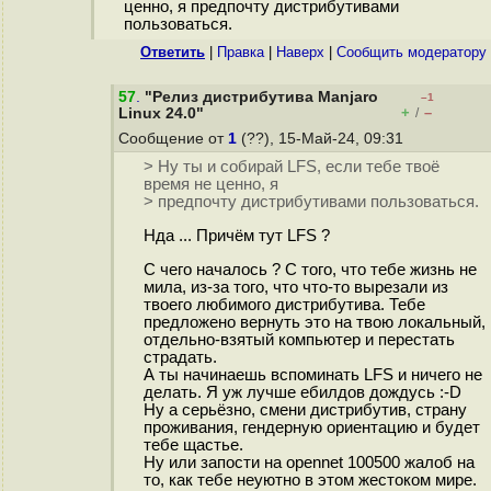
ценно, я предпочту дистрибутивами
пользоваться.
Ответить
|
Правка
|
Наверх
|
Cообщить модератору
57
.
"Релиз дистрибутива Manjaro
–1
+
–
Linux 24.0"
/
Сообщение от
1
(??), 15-Май-24, 09:31
> Ну ты и собирай LFS, если тебе твоё
время не ценно, я
> предпочту дистрибутивами пользоваться.
Нда ... Причём тут LFS ?
С чего началось ? С того, что тебе жизнь не
мила, из-за того, что что-то вырезали из
твоего любимого дистрибутива. Тебе
предложено вернуть это на твою локальный,
отдельно-взятый компьютер и перестать
страдать.
А ты начинаешь вспоминать LFS и ничего не
делать. Я уж лучше ебилдов дождусь :-D
Ну а серьёзно, смени дистрибутив, страну
проживания, гендерную ориентацию и будет
тебе щастье.
Ну или запости на opennet 100500 жалоб на
то, как тебе неуютно в этом жестоком мире.