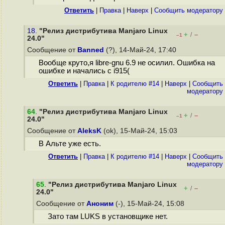
Ответить
|
Правка
|
Наверх
|
Cообщить модератору
18.
"Релиз дистрибутива Manjaro Linux
+
–
/
–1
24.0"
Сообщение от
Banned
(?), 14-Май-24, 17:40
Вообще круто,я libre-gnu 6.9 не осилил. Ошибка на
ошибке и начались с i915(
Ответить
|
Правка
|
К родителю #14
|
Наверх
|
Cообщить
модератору
64
.
"Релиз дистрибутива Manjaro Linux
+
–
/
–1
24.0"
Сообщение от
AleksK
(ok), 15-Май-24, 15:03
В Альте уже есть.
Ответить
|
Правка
|
К родителю #14
|
Наверх
|
Cообщить
модератору
65
.
"Релиз дистрибутива Manjaro Linux
+
–
/
24.0"
Сообщение от
Аноним
(-), 15-Май-24, 15:08
Зато там LUKS в установщике нет.