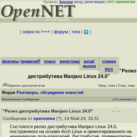
Профиль:
Аноним
(
вход
|
регистрация
)
неRU
opennet.me
[
новости
/
+++
|
форум
|
теги
|
]
форумы
правила/FAQ
поиск
регистрация
вход/
слежка
выход
RSS
"Релиз
дистрибутива Manjaro Linux 24.0"
Вариант для распечатки
Пред. тема
|
След. тема
Форум
Разговоры, обсуждение новостей
Изначальное сообщение
[
Отслеживать
]
"Релиз дистрибутива Manjaro Linux 24.0"
+
–
/
Сообщение от
opennews
(?), 14-Май-24, 16:31
Состоялся релиз дистрибутива Manjaro Linux 24.0,
построенного на основе Arch Linux и ориентированного на
начинающих пользователей. Дистрибутив примечателен