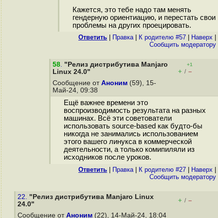
Кажется, это тебе надо там менять
гендерную ориентиацию, и перестать свои
проблемы на других проецировать.
Ответить
|
Правка
|
К родителю #57
|
Наверх
|
Cообщить модератору
58
.
"Релиз дистрибутива Manjaro
+1
+
–
Linux 24.0"
/
Сообщение от
Аноним
(59), 15-
Май-24, 09:38
Ещё важнее времени это
воспроизводимость результата на разных
машинах. Всё эти советователи
использовать source-based как будто-бы
никогда не занимались использованием
этого вашего линукса в коммерческой
деятельности, а только комипиляли из
исходников после уроков.
Ответить
|
Правка
|
К родителю #27
|
Наверх
|
Cообщить модератору
22.
"Релиз дистрибутива Manjaro Linux
+
–
/
24.0"
Сообщение от
Аноним
(22), 14-Май-24, 18:04