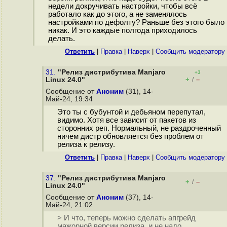
недели докручивать настройки, чтобы всё
работало как до этого, а не заменялось
настройками по дефолту? Раньше без этого было
никак. И это каждые полгода приходилось
делать.
Ответить
|
Правка
|
Наверх
|
Cообщить модератору
31.
"Релиз дистрибутива Manjaro
+3
+
–
Linux 24.0"
/
Сообщение от
Аноним
(31), 14-
Май-24, 19:34
Это ты с бубунтой и дебьяном перепутал,
видимо. Хотя все зависит от пакетов из
сторонних реп. Нормальный, не раздроченный
ничем дистр обновляется без проблем от
релиза к релизу.
Ответить
|
Правка
|
Наверх
|
Cообщить модератору
37.
"Релиз дистрибутива Manjaro
+
–
/
Linux 24.0"
Сообщение от
Аноним
(37), 14-
Май-24, 21:02
> И что, теперь можно сделать апгрейд
мажорной версии релиза, и не надо