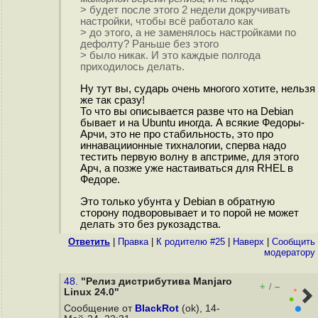
> будет после этого 2 недели докручивать
настройки, чтобы всё работало как
> до этого, а не заменялось настройками по
дефолту? Раньше без этого
> было никак. И это каждые полгода
приходилось делать.
Ну тут вы, сударь очень многого хотите, нельзя
же так сразу!
То что вы описывается разве что на Debian
бывает и на Ubuntu иногда. А всякие Федоры-
Арчи, это не про стабильность, это про
иннавациионные тихналогии, сперва надо
тестить первую волну в апстриме, для этого
Арч, а позже уже настаиваться для RHEL в
Федоре.
Это только убунта у Debian в обратную
сторону подворовывает и то порой не может
делать это без рукозадства.
Ответить
|
Правка
|
К родителю #25
|
Наверх
|
Cообщить
модератору
48.
"Релиз дистрибутива Manjaro
+
–
/
Linux 24.0"
Сообщение от
BlackRot
(ok), 14-