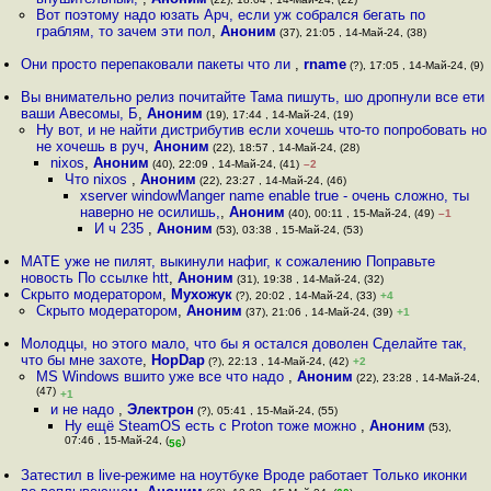
Вот поэтому надо юзать Арч, если уж собрался бегать по
граблям, то зачем эти пол
,
Аноним
(37), 21:05 , 14-Май-24, (38)
Они просто перепаковали пакеты что ли
,
rname
(?), 17:05 , 14-Май-24, (9)
Вы внимательно релиз почитайте Тама пишуть, шо дропнули все ети
ваши Авесомы, Б
,
Аноним
(19), 17:44 , 14-Май-24, (19)
Ну вот, и не найти дистрибутив если хочешь что-то попробовать но
не хочешь в руч
,
Аноним
(22), 18:57 , 14-Май-24, (28)
nixos
,
Аноним
(40), 22:09 , 14-Май-24, (41)
–2
Что nixos
,
Аноним
(22), 23:27 , 14-Май-24, (46)
xserver windowManger name enable true - очень сложно, ты
наверно не осилишь,
,
Аноним
(40), 00:11 , 15-Май-24, (49)
–1
И ч 235
,
Аноним
(53), 03:38 , 15-Май-24, (53)
MATE уже не пилят, выкинули нафиг, к сожалению Поправьте
новость По ссылке htt
,
Аноним
(31), 19:38 , 14-Май-24, (32)
Скрыто модератором
,
Мухожук
(?), 20:02 , 14-Май-24, (33)
+4
Скрыто модератором
,
Аноним
(37), 21:06 , 14-Май-24, (39)
+1
Молодцы, но этого мало, что бы я остался доволен Сделайте так,
что бы мне захоте
,
HopDap
(?), 22:13 , 14-Май-24, (42)
+2
MS Windows вшито уже все что надо
,
Аноним
(22), 23:28 , 14-Май-24,
(47)
+1
и не надо
,
Электрон
(?), 05:41 , 15-Май-24, (55)
Ну ещё SteamOS есть с Proton тоже можно
,
Аноним
(53),
07:46 , 15-Май-24, (
)
56
Затестил в live-режиме на ноутбуке Вроде работает Только иконки