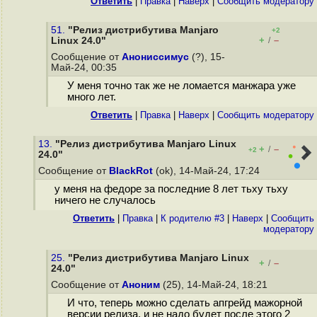
Ответить
|
Правка
|
Наверх
|
Cообщить модератору
51.
"Релиз дистрибутива Manjaro
+2
+
–
Linux 24.0"
/
Сообщение от
Анониссимус
(?), 15-
Май-24, 00:35
У меня точно так же не ломается манжара уже
много лет.
Ответить
|
Правка
|
Наверх
|
Cообщить модератору
13.
"Релиз дистрибутива Manjaro Linux
+
–
/
+2
24.0"
Сообщение от
BlackRot
(ok), 14-Май-24, 17:24
у меня на федоре за последние 8 лет тьху тьху
ничего не случалось
Ответить
|
Правка
|
К родителю #3
|
Наверх
|
Cообщить
модератору
25.
"Релиз дистрибутива Manjaro Linux
+
–
/
24.0"
Сообщение от
Аноним
(25), 14-Май-24, 18:21
И что, теперь можно сделать апгрейд мажорной
версии релиза, и не надо будет после этого 2