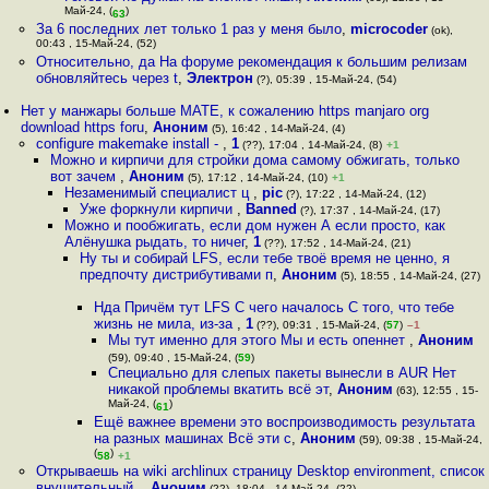
Май-24, (
)
63
За 6 последних лет только 1 раз у меня было
,
microcoder
(ok),
00:43 , 15-Май-24, (52)
Относительно, да На форуме рекомендация к большим релизам
обновляйтесь через t
,
Электрон
(?), 05:39 , 15-Май-24, (54)
Нет у манжары больше MATE, к сожалению https manjaro org
download https foru
,
Аноним
(5), 16:42 , 14-Май-24, (4)
configure makemake install -
,
1
(??), 17:04 , 14-Май-24, (8)
+1
Можно и кирпичи для стройки дома самому обжигать, только
вот зачем
,
Аноним
(5), 17:12 , 14-Май-24, (10)
+1
Незаменимый специалист ц
,
pic
(?), 17:22 , 14-Май-24, (12)
Уже форкнули кирпичи
,
Banned
(?), 17:37 , 14-Май-24, (17)
Можно и пообжигать, если дом нужен А если просто, как
Алёнушка рыдать, то ничег
,
1
(??), 17:52 , 14-Май-24, (21)
Ну ты и собирай LFS, если тебе твоё время не ценно, я
предпочту дистрибутивами п
,
Аноним
(5), 18:55 , 14-Май-24, (27)
Нда Причём тут LFS С чего началось С того, что тебе
жизнь не мила, из-за
,
1
(??), 09:31 , 15-Май-24, (
57
)
–1
Мы тут именно для этого Мы и есть опеннет
,
Аноним
(59), 09:40 , 15-Май-24, (
59
)
Специально для слепых пакеты вынесли в AUR Нет
никакой проблемы вкатить всё эт
,
Аноним
(63), 12:55 , 15-
Май-24, (
)
61
Ещё важнее времени это воспроизводимость результата
на разных машинах Всё эти с
,
Аноним
(59), 09:38 , 15-Май-24,
(
)
58
+1
Открываешь на wiki archlinux страницу Desktop environment, список
внушительный,
,
Аноним
(22), 18:04 , 14-Май-24, (22)