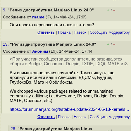
9.
"Релиз дистрибутива Manjaro Linux 24.0"
+
–
/
Сообщение от
rname
(?), 14-Май-24, 17:05
Они просто перепаковали пакеты что ли?
Ответить
|
Правка
|
Наверх
|
Cообщить модератору
19.
"Релиз дистрибутива Manjaro Linux 24.0"
+
–
/
Сообщение от
Аноним
(19), 14-Май-24, 17:44
>При участии сообщества дополнительно развиваются
сборки с Budgie, Cinnamon, Deepin, LXDE, LXQt, MATE и i3.
Вы внимательно релиз почитайте. Тама пишуть, шо
дропнули все ети ваши Авесомы, БДСМы, Будгие,
ГлубокоВэ, Матэ и Орёлбоксы.
We dropped various packages related to unmaintained
community editions; i.e, Awesome, Bspwm, Budgie, Deepin,
MATE, Openbox, etc.)
https://forum.manjaro.org/t/stable-update-2024-05-13-kernels...
Ответить
|
Правка
|
Наверх
|
Cообщить модератору
28.
"Релиз дистрибутива Manjaro Linux
+
–