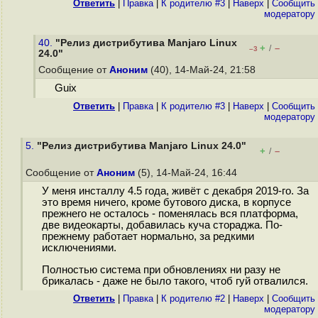
Ответить
|
Правка
|
К родителю #3
|
Наверх
|
Cообщить
модератору
40.
"Релиз дистрибутива Manjaro Linux
+
–
/
–3
24.0"
Сообщение от
Аноним
(40), 14-Май-24, 21:58
Guix
Ответить
|
Правка
|
К родителю #3
|
Наверх
|
Cообщить
модератору
5.
"Релиз дистрибутива Manjaro Linux 24.0"
+
–
/
Сообщение от
Аноним
(5), 14-Май-24, 16:44
У меня инсталлу 4.5 года, живёт с декабря 2019-го. За
это время ничего, кроме бутового диска, в корпусе
прежнего не осталось - поменялась вся платформа,
две видеокарты, добавилась куча стораджа. По-
прежнему работает нормально, за редкими
исключениями.
Полностью система при обновлениях ни разу не
брикалась - даже не было такого, чтоб гуй отвалился.
Ответить
|
Правка
|
К родителю #2
|
Наверх
|
Cообщить
модератору