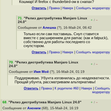
Кошмар! И firefox с thunderbird-ом в снапах?
Ответить
|
Правка
|
Наверх
|
Cообщить модератору
71
.
"Релиз дистрибутива Manjaro Linux
+
–
/
24.0"
Сообщение от
Алешка
(?), 16-Май-24, 06:42
Только если сам поставишь. Снуп ставится
вместе с расширением для pamac (как и fatpuck),
собственно для работы последнего со
снупстором.
Ответить
|
Правка
|
Наверх
|
Cообщить модератору
70
.
"Релиз дистрибутива Manjaro Linux
+
–
/
24.0"
Сообщение от
Имя Моё
(?), 16-Май-24, 01:19
Поддерживаю. Убунта изговнилась до неадекватности.
Прощай убунта, рассматриваем альтернативы!
Ответить
|
Правка
|
К родителю #60
|
Наверх
|
Cообщить
модератору
68
.
"Релиз дистрибутива Manjaro Linux 24.0"
+
–
/
Сообщение от
Аноним
(68), 15-Май-24, 16:19