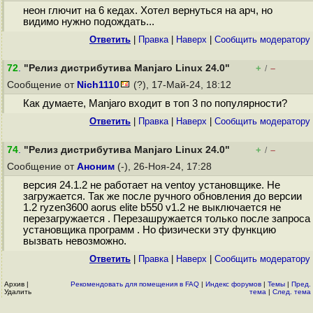
неон глючит на 6 кедах. Хотел вернуться на арч, но
видимо нужно подождать...
Ответить
|
Правка
|
Наверх
|
Cообщить модератору
72
.
"Релиз дистрибутива Manjaro Linux 24.0"
+
–
/
Сообщение от
Nich1110
(?), 17-Май-24, 18:12
Как думаете, Manjaro входит в топ 3 по популярности?
Ответить
|
Правка
|
Наверх
|
Cообщить модератору
74
.
"Релиз дистрибутива Manjaro Linux 24.0"
+
–
/
Сообщение от
Аноним
(-), 26-Ноя-24, 17:28
версия 24.1.2 не работает на ventoy установщике. Не
загружается. Так же после ручного обновления до версии
1.2 ryzen3600 aorus elite b550 v1.2 не выключается не
перезагружается . Перезашружается только после запроса
установщика программ . Но физически эту функцию
вызвать невозможно.
Ответить
|
Правка
|
Наверх
|
Cообщить модератору
Архив
|
Рекомендовать для помещения в FAQ
|
Индекс форумов
|
Темы
|
Пред.
Удалить
тема
|
След. тема