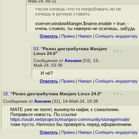
Май-24, 00:11
>если хочешь что-то попробовать но не
хочешь в ручную ставить
xserver.windowManger.$name.enable = true; -
очень сложно, ты наверно не осилишь, забудь
Ответить
|
Правка
|
Наверх
|
Cообщить модератору
53.
"Релиз дистрибутива Manjaro
+
–
/
Linux 24.0"
Сообщение от
Аноним
(53), 15-
Май-24, 03:38
И чë?
Ответить
|
Правка
|
Наверх
|
Cообщить модератору
32.
"Релиз дистрибутива Manjaro Linux 24.0"
+
–
/
Сообщение от
Аноним
(31), 14-Май-24, 19:38
MATE уже не пилят, выкинули нафиг, к сожалению.
Поправьте новость. По ссылке
https://osdn.net/projects/manjaro-community/storage/mate
/
тоже пусто. Неплохо бы проверять перед оформлением.
Ответить
|
Правка
|
Наверх
|
Cообщить модератору