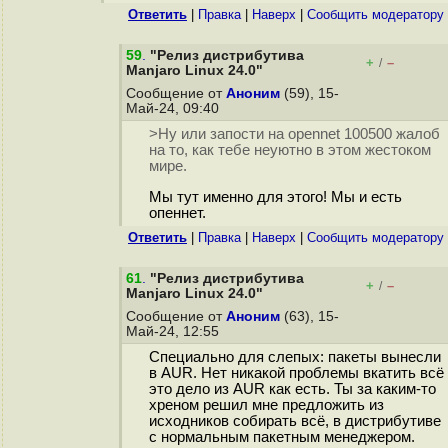
Ответить
|
Правка
|
Наверх
|
Cообщить модератору
59
.
"Релиз дистрибутива
+
–
/
Manjaro Linux 24.0"
Сообщение от
Аноним
(59), 15-
Май-24, 09:40
>Ну или запости на opennet 100500 жалоб
на то, как тебе неуютно в этом жестоком
мире.
Мы тут именно для этого! Мы и есть
опеннет.
Ответить
|
Правка
|
Наверх
|
Cообщить модератору
61
.
"Релиз дистрибутива
+
–
/
Manjaro Linux 24.0"
Сообщение от
Аноним
(63), 15-
Май-24, 12:55
Специально для слепых: пакеты вынесли
в AUR. Нет никакой проблемы вкатить всё
это дело из AUR как есть. Ты за каким-то
хреном решил мне предложить из
исходников собирать всё, в дистрибутиве
с нормальным пакетным менеджером.