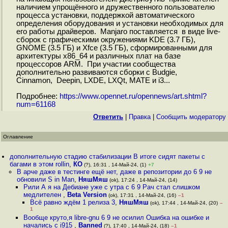
наличием упрощённого и дружественного пользователю
процесса установки, поддержкой автоматического
определения оборудования и установки необходимых для
его работы драйверов. Manjaro поставляется в виде live-
сборок с графическими окружениями KDE (3.7 ГБ),
GNOME (3.5 ГБ) и Xfce (3.5 ГБ), сформированными для
архитектуры x86_64 и различных плат на базе
процессоров ARM. При участии сообщества
дополнительно развиваются сборки с Budgie,
Cinnamon, Deepin, LXDE, LXQt, MATE и i3...
Подробнее:
https://www.opennet.ru/opennews/art.shtml?
num=61168
Ответить
|
Правка
|
Cообщить модератору
Оглавление
дополнительную стадию стабилизации В итоге сидят пакеты с
багами в этом rollin
,
КО
(?), 16:31 , 14-Май-24, (1)
+7
В арче даже в тестинге ещё нет, даже в репозитории до 6 9 не
обновили S in Man
,
НяшМяш
(ok), 17:24 , 14-Май-24, (14)
Рили А я на Дебиане уже с утра с 6 9 Рач стал слишком
медлителен
,
Beta Version
(ok), 17:31 , 14-Май-24, (16)
–1
Всё равно ждём 1 релиза 3
,
НяшМяш
(ok), 17:44 , 14-Май-24, (20)
–
1
Вообще круто,я libre-gnu 6 9 не осилил Ошибка на ошибке и
начались с i915
,
Banned
(?), 17:40 , 14-Май-24, (18)
–1