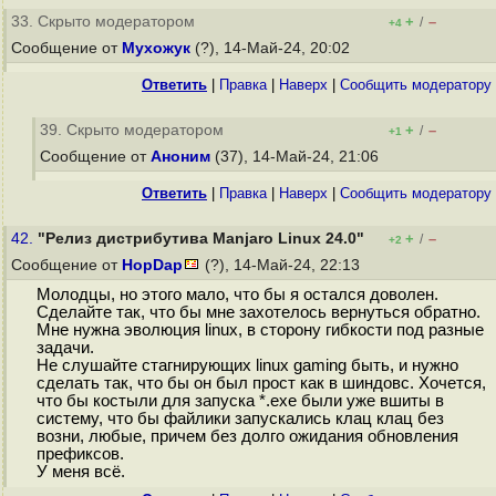
33. Скрыто модератором
+
–
/
+4
Сообщение от
Мухожук
(?), 14-Май-24, 20:02
Ответить
|
Правка
|
Наверх
|
Cообщить модератору
39. Скрыто модератором
+
–
/
+1
Сообщение от
Аноним
(37), 14-Май-24, 21:06
Ответить
|
Правка
|
Наверх
|
Cообщить модератору
42.
"Релиз дистрибутива Manjaro Linux 24.0"
+
–
/
+2
Сообщение от
HopDap
(?), 14-Май-24, 22:13
Молодцы, но этого мало, что бы я остался доволен.
Сделайте так, что бы мне захотелось вернуться обратно.
Мне нужна эволюция linux, в сторону гибкости под разные
задачи.
Не слушайте стагнирующих linux gaming быть, и нужно
сделать так, что бы он был прост как в шиндовс. Хочется,
что бы костыли для запуска *.exe были уже вшиты в
систему, что бы файлики запускались клац клац без
возни, любые, причем без долго ожидания обновления
префиксов.
У меня всё.