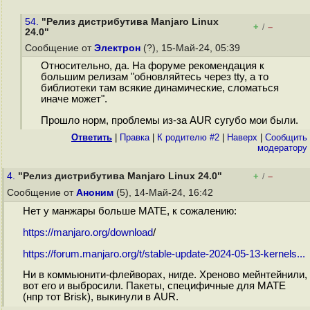
54.
"Релиз дистрибутива Manjaro Linux
+
–
/
24.0"
Сообщение от
Электрон
(?), 15-Май-24, 05:39
Относительно, да. На форуме рекомендация к
большим релизам "обновляйтесь через tty, а то
библиотеки там всякие динамические, сломаться
иначе может".
Прошло норм, проблемы из-за AUR сугубо мои были.
Ответить
|
Правка
|
К родителю #2
|
Наверх
|
Cообщить
модератору
4.
"Релиз дистрибутива Manjaro Linux 24.0"
+
–
/
Сообщение от
Аноним
(5), 14-Май-24, 16:42
Нет у манжары больше MATE, к сожалению:
https://manjaro.org/download
/
https://forum.manjaro.org/t/stable-update-2024-05-13-kernels...
Ни в коммьюнити-флейворах, нигде. Хреново мейнтейнили,
вот его и выбросили. Пакеты, специфичные для MATE
(нпр тот Brisk), выкинули в AUR.