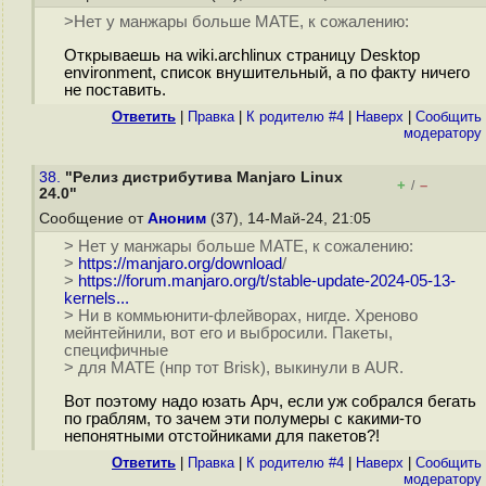
>Нет у манжары больше MATE, к сожалению:
Открываешь на wiki.archlinux страницу Desktop
environment, список внушительный, а по факту ничего
не поставить.
Ответить
|
Правка
|
К родителю #4
|
Наверх
|
Cообщить
модератору
38.
"Релиз дистрибутива Manjaro Linux
+
–
/
24.0"
Сообщение от
Аноним
(37), 14-Май-24, 21:05
> Нет у манжары больше MATE, к сожалению:
>
https://manjaro.org/download
/
>
https://forum.manjaro.org/t/stable-update-2024-05-13-
kernels...
> Ни в коммьюнити-флейворах, нигде. Хреново
мейнтейнили, вот его и выбросили. Пакеты,
специфичные
> для MATE (нпр тот Brisk), выкинули в AUR.
Вот поэтому надо юзать Арч, если уж собрался бегать
по граблям, то зачем эти полумеры с какими-то
непонятными отстойниками для пакетов?!
Ответить
|
Правка
|
К родителю #4
|
Наверх
|
Cообщить
модератору