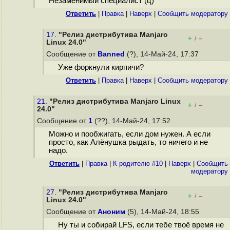
Незаменимый специалист (ц)
Ответить
|
Правка
|
Наверх
|
Cообщить модератору
17.
"Релиз дистрибутива Manjaro
+
–
/
Linux 24.0"
Сообщение от
Banned
(?), 14-Май-24, 17:37
Уже форкнули кирпичи?
Ответить
|
Правка
|
Наверх
|
Cообщить модератору
21.
"Релиз дистрибутива Manjaro Linux
+
–
/
24.0"
Сообщение от
1
(??), 14-Май-24, 17:52
Можно и пообжигать, если дом нужен. А если
просто, как Алёнушка рыдать, то ничего и не
надо.
Ответить
|
Правка
|
К родителю #10
|
Наверх
|
Cообщить
модератору
27.
"Релиз дистрибутива Manjaro
+
–
/
Linux 24.0"
Сообщение от
Аноним
(5), 14-Май-24, 18:55
Ну ты и собирай LFS, если тебе твоё время не