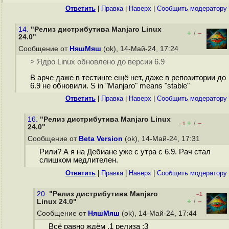
Ответить
|
Правка
|
Наверх
|
Cообщить модератору
14.
"Релиз дистрибутива Manjaro Linux
+
–
/
24.0"
Сообщение от
НяшМяш
(ok), 14-Май-24, 17:24
> Ядро Linux обновлено до версии 6.9
В арче даже в тестинге ещё нет, даже в репозитории до
6.9 не обновили. S in "Manjaro" means "stable"
Ответить
|
Правка
|
Наверх
|
Cообщить модератору
16.
"Релиз дистрибутива Manjaro Linux
+
–
/
–1
24.0"
Сообщение от
Beta Version
(ok), 14-Май-24, 17:31
Рили? А я на Дебиане уже с утра с 6.9. Рач стал
слишком медлителен.
Ответить
|
Правка
|
Наверх
|
Cообщить модератору
20.
"Релиз дистрибутива Manjaro
–1
+
–
Linux 24.0"
/
Сообщение от
НяшМяш
(ok), 14-Май-24, 17:44
Всё равно ждём .1 релиза :3