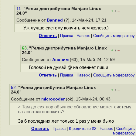
11.
"Релиз дистрибутива Manjaro Linux
+
–
/
24.0"
Сообщение от
Banned
(?), 14-Май-24, 17:21
Уж лучше систему кончить чем железо.)
Ответить
|
Правка
|
Наверх
|
Cообщить модератору
63
.
"Релиз дистрибутива Manjaro Linux
+
–
/
24.0"
Сообщение от
Аноним
(63), 15-Май-24, 12:59
Головой не думай @ на опеннет пиши
Ответить
|
Правка
|
Наверх
|
Cообщить модератору
52.
"Релиз дистрибутива Manjaro Linux
+
–
/
24.0"
Сообщение от
microcoder
(ok), 15-Май-24, 00:43
> Там до сих пор обычное обновление может систему
на лопатки положить?
За 6 последних лет только 1 раз у меня было
Ответить
|
Правка
|
К родителю #2
|
Наверх
|
Cообщить
модератору