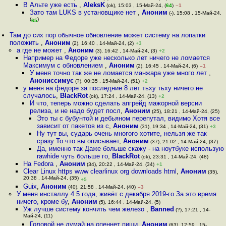
В Альте уже есть
,
AleksK
(ok), 15:03 , 15-Май-24, (
64
)
–1
Зато там LUKS в установщике нет
,
Аноним
(-), 15:08 , 15-Май-24,
(
)
65
Там до сих пор обычное обновление может систему на лопатки
положить
,
Аноним
(2), 16:40 , 14-Май-24, (2)
+3
а где не может
,
Аноним
(3), 16:42 , 14-Май-24, (3)
+2
Например на Федоре уже несколько лет ничего не ломается
Максимум с обновлением
,
Аноним
(2), 16:45 , 14-Май-24, (6)
–1
У меня точно так же не ломается манжара уже много лет
,
Анониссимус
(?), 00:35 , 15-Май-24, (51)
+2
у меня на федоре за последние 8 лет тьху тьху ничего не
случалось
,
BlackRot
(ok), 17:24 , 14-Май-24, (13)
+2
И что, теперь можно сделать апгрейд мажорной версии
релиза, и не надо будет посл
,
Аноним
(25), 18:21 , 14-Май-24, (25)
Это ты с бубунтой и дебьяном перепутал, видимо Хотя все
зависит от пакетов из с
,
Аноним
(31), 19:34 , 14-Май-24, (31)
+3
Ну тут вы, сударь очень многого хотите, нельзя же так
сразу То что вы описывает
,
Аноним
(37), 21:02 , 14-Май-24, (37)
Да, именно так Даже больше скажу - на ноутбуке использую
rawhide чуть больше го
,
BlackRot
(ok), 23:31 , 14-Май-24, (48)
На Fedora
,
Аноним
(34), 20:22 , 14-Май-24, (34)
+1
Clear Linux https www clearlinux org downloads html
,
Аноним
(35),
20:38 , 14-Май-24, (35)
+5
Guix
,
Аноним
(40), 21:58 , 14-Май-24, (40)
–3
У меня инсталлу 4 5 года, живёт с декабря 2019-го За это время
ничего, кроме бу
,
Аноним
(5), 16:44 , 14-Май-24, (5)
Уж лучше систему кончить чем железо
,
Banned
(?), 17:21 , 14-
Май-24, (11)
Головой не думай на опеннет пиши
,
Аноним
(63), 12:59 , 15-