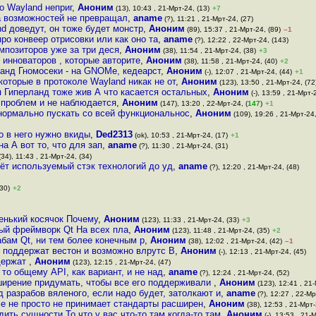
о Wayland неприг
,
Аноним
(13), 10:43 , 21-Мрт-24, (13)
+7
а возможностей не превращал
,
aname
(?), 11:21 , 21-Мрт-24, (27)
nd доведут, он тоже будет монстр
,
Аноним
(89), 15:37 , 21-Мрт-24, (89)
–1
ро конвеер отрисовки или как оно та
,
aname
(?), 12:22 , 22-Мрт-24, (143)
мпозиторов уже за три деся
,
Аноним
(38), 11:54 , 21-Мрт-24, (38)
+3
 инноваторов , которые авторите
,
Аноним
(38), 11:58 , 21-Мрт-24, (40)
+2
анд Гномосеки - на GNOMе, кедеарст
,
Аноним
(-), 12:07 , 21-Мрт-24, (44)
+1
оторые в протоколе Wayland никак не от
,
Аноним
(123), 13:50 , 21-Мрт-24, (72
я Гиперланд тоже жив А что касается остальных
,
Аноним
(-), 13:59 , 21-Мрт-
 проблем и не наблюдается
,
Аноним
(147), 13:20 , 22-Мрт-24, (
147
)
+1
нормально пускать со всей функциональнос
,
Аноним
(109), 19:26 , 21-Мрт-24,
о в него нужно вкиды
,
Ded2313
(ok), 10:53 , 21-Мрт-24, (17)
+1
а А вот то, что для зап
,
aname
(?), 11:30 , 21-Мрт-24, (31)
34), 11:43 , 21-Мрт-24, (34)
дёт используемый стэк технологий до уд
,
aname
(?), 12:20 , 21-Мрт-24, (48)
(30)
+2
енький косячок Почему
,
Аноним
(123), 11:33 , 21-Мрт-24, (33)
+3
ый фреймворк Qt На всех пла
,
Аноним
(123), 11:48 , 21-Мрт-24, (35)
+2
абам Qt, ни тем более конечным р
,
Аноним
(38), 12:02 , 21-Мрт-24, (42)
–1
, поддержат вестон и возможно влрутс В
,
Аноним
(-), 12:13 , 21-Мрт-24, (45)
держат
,
Аноним
(123), 12:15 , 21-Мрт-24, (47)
 то общему API, как вариант, и не над
,
aname
(?), 12:24 , 21-Мрт-24, (52)
ширение придумать, чтобы все его поддерживали
,
Аноним
(123), 12:41 , 21-
од разрабов вяленого, если надо будет, затолкают и
,
aname
(?), 12:27 , 22-Мр
me не просто не принимает стандарты расширен
,
Аноним
(38), 12:53 , 21-Мрт-
ить сущности То что у вас что-то там когда-то там
,
Аноним
(-), 13:53 , 21-