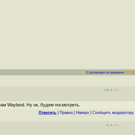
[
Сортировка по времени
|
RSS
]
+
–
/
+14
ам Wayland. Ну ок, будем посмотреть.
Ответить
|
Правка
|
Наверх
|
Cообщить модератору
+
–
/
+1