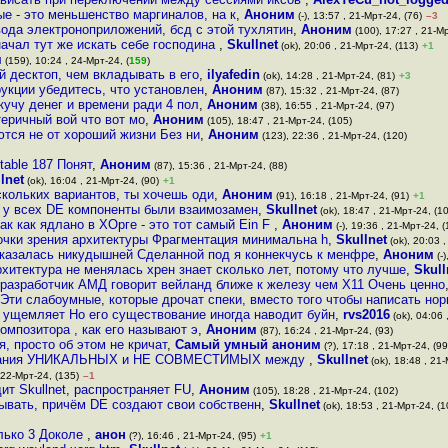
ые - это меньшенство маргиналов, на к
,
Аноним
(-), 13:57 , 21-Мрт-24, (76)
–3
вода электроноприложений, бсд с этой тухлятин
,
Аноним
(100), 17:27 , 21-Мр
начал тут же искать себе господина
,
Skullnet
(ok), 20:06 , 21-Мрт-24, (113)
+1
м
(159), 10:24 , 24-Мрт-24, (
159
)
й десктоп, чем вкладывать в его
,
ilyafedin
(ok), 14:28 , 21-Мрт-24, (81)
+3
укции убедитесь, что установлен
,
Аноним
(87), 15:32 , 21-Мрт-24, (87)
кучу денег и времени ради 4 пол
,
Аноним
(38), 16:55 , 21-Мрт-24, (97)
теричный вой что вот мо
,
Аноним
(105), 18:47 , 21-Мрт-24, (105)
ются не от хороший жизни Без ни
,
Аноним
(123), 22:36 , 21-Мрт-24, (120)
able 187 Понят
,
Аноним
(87), 15:36 , 21-Мрт-24, (88)
lnet
(ok), 16:04 , 21-Мрт-24, (90)
+1
скольких вариантов, ты хочешь оди
,
Аноним
(91), 16:18 , 21-Мрт-24, (91)
+1
и у всех DE компоненты были взаимозамен
,
Skullnet
(ok), 18:47 , 21-Мрт-24, (1
к как ядлано в ХОрге - это тот самый Ein F
,
Аноним
(-), 19:36 , 21-Мрт-24, (
точки зрения архитектуры Фрагментация минимальна h
,
Skullnet
(ok), 20:03 ,
оказалась никудышней Сделанной под я коннекчусь к менфре
,
Аноним
(-)
хитектура не менялась хрен знает сколько лет, потому что лучше
,
Skull
м разработчик АМД говорит вейланд ближе к железу чем Х11 Очень ценно
 Эти слабоумные, которые дрочат спеки, вместо того чтобы написать но
е ущемляет Но его существование иногда наводит буйн
,
rvs2016
(ok), 04:06 
омпозитора , как его называют э
,
Аноним
(87), 16:24 , 21-Мрт-24, (93)
, просто об этом не кричат
,
Самый умный аноним
(?), 17:18 , 21-Мрт-24, (99
аписания УНИКАЛЬНЫХ и НЕ СОВМЕСТИМЫХ между
,
Skullnet
(ok), 18:48 , 21-
, 22-Мрт-24, (135)
–1
ит Skullnet, распространяет FU
,
Аноним
(105), 18:28 , 21-Мрт-24, (102)
ывать, причём DE создают свои собственн
,
Skullnet
(ok), 18:53 , 21-Мрт-24, (1
олько 3 Доколе
,
анон
(?), 16:46 , 21-Мрт-24, (95)
+1