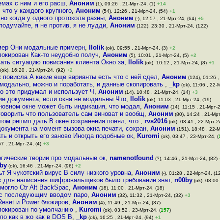
мах с ним и его расш
,
Аноним
(1), 09:26 , 21-Мрт-24, (1)
+14
 что у каждого крупного
,
Аноним
(54), 12:26 , 21-Мрт-24, (54)
+1
но когда у одного протокола разны
,
Аноним
(-), 12:57 , 21-Мрт-24, (64)
+5
подумайте, я не против, я не лудди
,
Аноним
(122), 23:30 , 21-Мрт-24, (122)
имер Они модальные примерн
,
llolik
(ok), 09:55 , 21-Мрт-24, (3)
+2
локирован Как-то неудобно получ
,
Аноним
(5), 10:01 , 21-Мрт-24, (5)
+2
ать ситуацию повисания клиента Окно за
,
llolik
(ok), 10:12 , 21-Мрт-24, (8)
+1
(ok), 16:20 , 21-Мрт-24, (92)
+2
 повисла А какие еще варианты есть что с ней сдел
,
Аноним
(124), 01:26 ,
 модально, можно и поработать, и данные скопировать
,
_kp
(ok), 11:06 , 22-
то это придумал и использует Ч
,
Аноним
(14), 10:48 , 21-Мрт-24, (14)
+3
ие документа, если окна не модальны Что
,
llolik
(ok), 11:03 , 21-Мрт-24, (19)
сновном окне может быть индикация, что модал
,
Аноним
(14), 11:15 , 21-Мрт-2
говорить что пользователь сам виноват и вообщ
,
Аноним
(80), 14:24 , 21-Мрт
отом решил дать В окне сохранения понял, что
,
rvs2016
(ok), 03:41 , 22-Мрт-2
окумента на момент вызова окна печати, сохран
,
Аноним
(151), 18:48 , 22-М
ть и открыть его заново Иногда подобные ок
,
Kuromi
(ok), 03:47 , 23-Мрт-24, (
57 , 21-Мрт-24, (4)
+3
огические теории про модальные ок
,
namenotfound
(?), 14:46 , 21-Мрт-24, (82)
by
(ok), 16:46 , 21-Мрт-24, (96)
+2
ьт Я чукотский вирус В силу низкого уровна
,
Аноним
(-), 01:28 , 22-Мрт-24, (1
ях для написания шифровальщиков было требование знат
,
n00by
(ok), 08:00
могло Ctr Alt BackSpac
,
Аноним
(18), 11:00 , 21-Мрт-24, (18)
а с последующим вводом паро
,
Аноним
(32), 11:32 , 21-Мрт-24, (32)
+3
 Reset и Power блокиров
,
Аноним
(4), 11:49 , 21-Мрт-24, (37)
блокирован по умолчанию
,
Kuromi
(ok), 03:52 , 23-Мрт-24, (
157
)
ло как в жо как в DOS В
,
_kp
(ok), 16:25 , 21-Мрт-24, (94)
+1