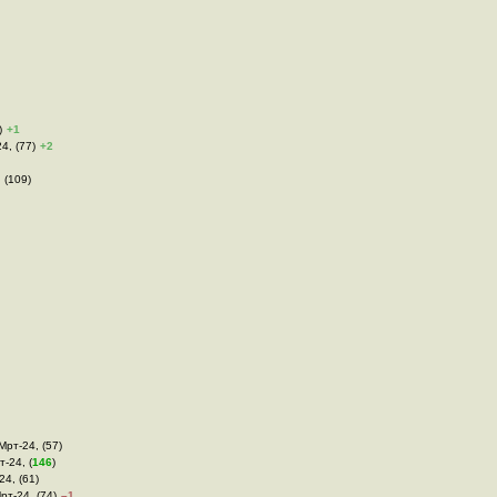
)
+1
24, (77)
+2
 (109)
Мрт-24, (57)
т-24, (
146
)
24, (61)
Мрт-24, (74)
–1