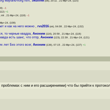
org wayland-xorg htm
,
Skullnet
(ok), 20:11 , 21-Мрт-24, (115)
98)
–1
112)
+1
1:44 , 21-Мрт-24, (118)
–1
-Мрт-24, (108)
ает и как на него можно
,
rvs2016
(ok), 04:08 , 22-Мрт-24, (132)
ся, то черные квадра
,
Аноним
(116), 20:58 , 21-Мрт-24, (116)
равда есть шанс, что отпр
,
Аноним
(123), 22:39 , 21-Мрт-24, (121)
х лет Без этого всег
,
Аноним
(136), 07:15 , 22-Мрт-24, (137)
+1
проблемах с ним и его расширениями) что бы прийти к протокол