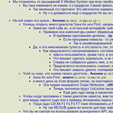
Мы отказались от расширений X Window System при всех пробле
Вы таки намекаете на комикс о стандартах Самый прикол,
Так вяленный это протокол Это абсолютно нормаль
Ну т е добавиться ещё стандартов Но вы не 
На кой херен это нужно
,
Аноним
(2), 09:47 , 21-Мрт-24, (2)
+5
Хочешь открыть много диалогов Save As или Print, напр
Зависнет твой сейв ас, а остальной интерфейс заб
Примерно все композиторы умеют обрабатыв
И прибиваю приложение целиком
,
_kp
Если программа повисла - то уж
Так в незаблокированеой
Да, и это невозможная тупость и отсталость тех, к
Как предлагается синхронизировать состоян
забота пользователя, кроме того, в о
Что мешает сделать нормально, а не 
Сперва не собирался давать имя, а п
Предлагается использовать снапшот д
Что мешает закрыть диалог, скопирова
Чтоб ты знал, кто хозяин твоего десктопа
,
Аноним
(4), 09:
Save As или Print
,
aname
(?), 10:50 , 21-Мрт-24, (15)
я много дичи на этом форуме читаю, но конспирол
Эта теория называется Trojan Winlocker
,
n00
Теперь питоняши будут LinLocker писа
Ещё два года назад в ваканси
Чтобы когда программа с таким диалогом зависла, вам по
для ввода пароля судо или к примеру блокировка экран
Тогда надо Ctrl Alt F1 F2,F3 F7 тоже блокировать,и
Ну так REISUB давно во многих дистрах за
Что бы не смотря на использование асинхронного API, бы