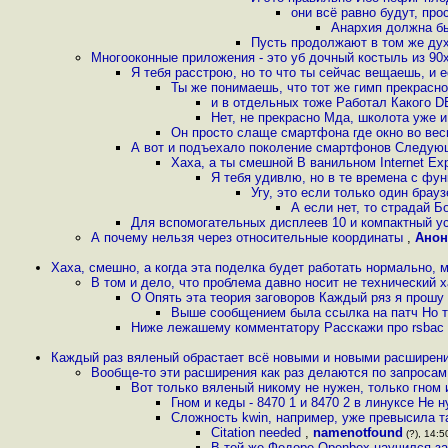
они всё равно будут, про
Анархия должна б
Пусть продолжают в том же дух
Многооконные приложения - это уб дочный костыль из 90х
Я тебя расстрою, но то что ты сейчас вещаешь, и е
Ты же понимаешь, что тот же гимп прекрасно
и в отдельных тоже Работал Какого D
Нет, не прекрасно Мда, школота уже и 
Он просто слаще смартфона где окно во весь
А вот и подъехало поколение смартфонов Следующ
Хаха, а ты смешной В ванильном Internet Exp
Я тебя удивлю, но в те времена с фу
Угу, это если только один брау
А если нет, то страдай Б
Для вспомогательных дисплеев 10 и компактный ус
А почему нельзя через относительные координаты
,
Ано
Хаха, смешно, а когда эта поделка будет работать нормально, 
В том и дело, что проблема давно носит не технический х
О Опять эта теория заговоров Каждый ряз я прошу
Выше сообщением была ссылка на патч Но т
Ниже лежашему комментатору Расскажи про rsbac
Каждый раз вяленый обрастает всё новыми и новыми расширен
Вообще-то эти расширения как раз делаются по запроса
Вот только вяленый никому не нужен, только гном 
Гном и кеды - 8470 1 и 8470 2 в линуксе Не 
Сложность kwin, например, уже превысила т
Citation needed
,
namenotfound
(?), 14:5
В той же Федоре Openbox научился з