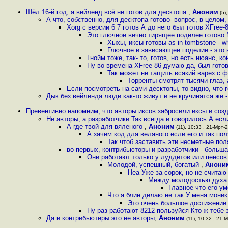
Шёл 16-й год, а вейленд всё не готов для десктопа
,
Аноним
(5),
А что, собственно, для десктопа готово- вопрос, в целом
Xorg с версии 6 7 готов А до него был готов XFree-
Это глючное вечно тирящее поделее готово 
Хыхы, иксы готовы as in tombstone - w
Глючное и зависающее поделие - это
Гнойм тоже, так- то, готов, но есть нюанс, к
Ну во времена XFree-86 думаю да, был готов
Так может не тащить всякий варез с
Торренты смотрят тысячи глаз, 
Если посмотреть на сами десктопы, то видно, что 
Дык без вейленда люди как-то живут и не кручинятся же 
Превентивно напомним, что авторы иксов забросили иксы и соз
Не авторы, а разработчики Так всегда и говорилось А есл
А где твой для вяленого
,
Аноним
(11), 10:33 , 21-Мрт-2
А зачем код для веляного если его и так по
Так чтоб заставить эти несметные по
во-первых, контрибьюторы и разработчики - больша
Они работают только у луддитов или пенсов
Молодой, успешный, богатый
,
Анони
Неа Уже за сорок, но не считаю
Между молодостью духа 
Главное что его у
Что я блин делаю не так У меня моник
Это очень большое достижение 
Ну раз работают 8212 пользуйся Кто ж тебе 
Да и контрибьютеры это не авторы
,
Аноним
(11), 10:32 , 21-М