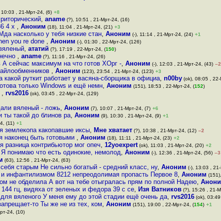
 10:03 , 21-Мрт-24, (6)
+8
, риторический
,
aname
(?), 10:51 , 21-Мрт-24, (16)
86 4 x
,
Аноним
(18), 11:04 , 21-Мрт-24, (21)
+3
Мда насколько у тебя низкие стан
,
Аноним
(-), 11:14 , 21-Мрт-24, (24)
+1
hen you re done
,
Аноним
(-), 01:30 , 22-Мрт-24, (126)
 вяленый
,
ататий
(?), 17:19 , 22-Мрт-24, (
150
)
онечно
,
aname
(?), 11:16 , 21-Мрт-24, (26)
 А сейчас максимум на что готов ХОрг -
,
Аноним
(-), 12:03 , 21-Мрт-24, (43)
–2
 файлообменников
,
Аноним
(123), 23:54 , 21-Мрт-24, (123)
+3
а какой руткит работает у васяна-сборщика в официа
,
n00by
(ok), 08:05 , 22
готова только Windows и ещё немн
,
Аноним
(151), 18:53 , 22-Мрт-24, (
152
)
-
,
rvs2016
(ok), 03:45 , 22-Мрт-24, (129)
дали вяленый - ложь
,
Аноним
(7), 10:07 , 21-Мрт-24, (7)
+6
и ты такой до блинов ра
,
Аноним
(9), 10:30 , 21-Мрт-24, (9)
+1
4, (11)
+1
ля землекопа какопавшие иксы
,
Мне хватает
(?), 10:38 , 21-Мрт-24, (12)
–2
ля наконец быть готовыми
,
Аноним
(18), 11:11 , 21-Мрт-24, (23)
+2
я разница контрибьютор мог опеч
,
12yoexpert
(ok), 11:03 , 21-Мрт-24, (20)
+2
 Я понимаю что есть одинокие, немолод
,
Аноним
(-), 12:36 , 21-Мрт-24, (56)
–3
м
(63), 12:56 , 21-Мрт-24, (63)
 себя старым Не сильно богатый - средний класс, ну
,
Аноним
(-), 13:03 , 21
и инфантилизмом 8212 непреодолимая пропасть Первое 8
,
Аноним
(151),
мом не обделила А вот на тебе отыгралась прям по полной Надею
,
Анон
 144 гц, видяха от зеленых и федора 39 с се
,
Изя Ватников
(?), 15:26 , 21-М
для вяленого У меня ему до этой стадии ещё очень да
,
rvs2016
(ok), 03:49
запрещает-то Ты же не из тех, ком
,
Аноним
(151), 19:00 , 22-Мрт-24, (
154
)
+1
рт-24, (10)