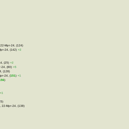
 22-Мрт-24, (124)
Мрт-24, (142)
+2
4, (25)
+2
-24, (80)
+5
4, (128)
рт-24, (
151
)
+1
156
)
+1
25)
 , 22-Мрт-24, (138)