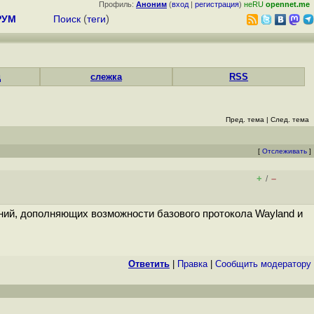
Профиль:
Аноним
(
вход
|
регистрация
)
неRU
opennet.me
РУМ
Поиск
(
теги
)
д
слежка
RSS
Пред. тема
|
След. тема
[
Отслеживать
]
+
–
/
ений, дополняющих возможности базового протокола Wayland и
Ответить
|
Правка
|
Cообщить модератору