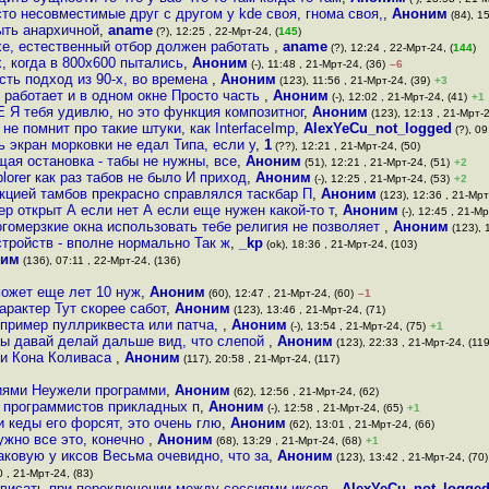
сто несовместимые друг с другом у kde своя, гнома своя,
,
Аноним
(84), 15
ыть анархичной
,
aname
(?), 12:25 , 22-Мрт-24, (
145
)
е, естественный отбор должен работать
,
aname
(?), 12:24 , 22-Мрт-24, (
144
)
, когда в 800х600 пытались
,
Аноним
(-), 11:48 , 21-Мрт-24, (36)
–6
сть подход из 90-х, во времена
,
Аноним
(123), 11:56 , 21-Мрт-24, (39)
+3
 работает и в одном окне Просто часть
,
Аноним
(-), 12:02 , 21-Мрт-24, (41)
+1
E Я тебя удивлю, но это функция композитног
,
Аноним
(123), 12:13 , 21-Мрт-2
не помнит про такие штуки, как InterfaceImp
,
AlexYeCu_not_logged
(?), 09
 экран морковки не едал Типа, если у
,
1
(??), 12:21 , 21-Мрт-24, (50)
ая остановка - табы не нужны, все
,
Аноним
(51), 12:21 , 21-Мрт-24, (51)
+2
lorer как раз табов не было И приход
,
Аноним
(-), 12:25 , 21-Мрт-24, (53)
+2
нкцией тамбов прекрасно справлялся таскбар П
,
Аноним
(123), 12:36 , 21-Мрт
зер открыт А если нет А если еще нужен какой-то т
,
Аноним
(-), 12:45 , 21-Мр
огомерзкие окна использовать тебе религия не позволяет
,
Аноним
(123), 
тройств - вполне нормально Так ж
,
_kp
(ok), 18:36 , 21-Мрт-24, (103)
ним
(136), 07:11 , 22-Мрт-24, (136)
может еще лет 10 нуж
,
Аноним
(60), 12:47 , 21-Мрт-24, (60)
–1
арактер Тут скорее сабот
,
Аноним
(123), 13:46 , 21-Мрт-24, (71)
 пример пуллриквеста или патча,
,
Аноним
(-), 13:54 , 21-Мрт-24, (75)
+1
ы давай делай дальше вид, что слепой
,
Аноним
(123), 22:33 , 21-Мрт-24, (119
 и Кона Коливаса
,
Аноним
(117), 20:58 , 21-Мрт-24, (117)
иями Неужели программи
,
Аноним
(62), 12:56 , 21-Мрт-24, (62)
м программистов прикладных п
,
Аноним
(-), 12:58 , 21-Мрт-24, (65)
+1
и кеды его форсят, это очень глю
,
Аноним
(62), 13:01 , 21-Мрт-24, (66)
нужно все это, конечно
,
Аноним
(68), 13:29 , 21-Мрт-24, (68)
+1
аковую у иксов Весьма очевидно, что за
,
Аноним
(123), 13:42 , 21-Мрт-24, (70)
0 , 21-Мрт-24, (83)
ависать при переключении между сессиями иксов
,
AlexYeCu_not_logge