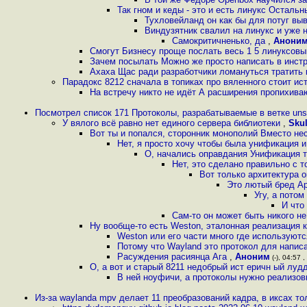
Так гном и кеды - это и есть линукс Остальн
Тухловейланд он как бы для потуг вы
Виндузятник свалил на линукс и уже 
Самокритичненько, да
,
Анони
Смогут Бизнесу проще послать весь 1 5 линуксовы
Зачем посылать Можно же просто написать в инстр
Ахаха Щас ради разработчики ломануться тратить 
Парадокс 8212 сначала в топиках про вяленного стоит ис
На встречу никто не идёт А расширения пропихива
Посмотрел список 171 Протоколы, разрабатываемые в ветке unst
У вялого всё равно нет единого сервера библиотеки
,
Skul
Вот ты и попался, сторонник монополий Вместо не
Нет, я просто хочу чтобы была унификация 
О, начались оправдания Унификация та
Нет, это сделано правильно с 
Вот только архитектура 
Это лютый бред Ар
Угу, а пото
И что
Сам-то он может быть никого н
Ну вообще-то есть Weston, эталонная реализация к
Weston или его части много где используются
Потому что Wayland это протокол для н
Расуждения расиянца Ага
,
Аноним
(-), 04:57 
О, а вот и старый 8211 недобрый ист еричн ый лудд
В ней ноуфичи, а протоколы нужно реализов
Из-за waylanda mpv делает 11 преобразований кадра, в иксах т