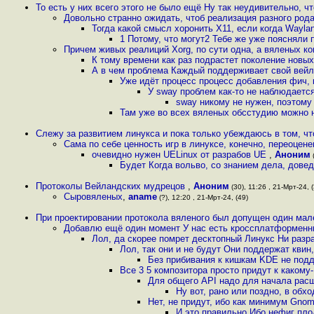
То есть у них всего этого не было ещё Ну так неудивительно, чт
Довольно странно ожидать, чтоб реализация разного род
Тогда какой смысл хоронить X11, если когда Wayla
1 Потому, что могут2 Тебе же уже поясняли п
Причем живых реалиций Xorg, по сути одна, а вяленых ко
К тому времени как раз подрастет поколение новых
А в чем проблема Каждый поддерживает свой вейл
Уже идёт процесс процесс добавления фич, к
У sway проблем как-то не наблюдаетс
sway никому не нужен, поэтому
Там уже во всех вяленых обсстудию можно 
Слежу за развитием линукса и пока только убеждаюсь в том, чт
Сама по себе ценность игр в линуксе, конечно, переоценен
очевидно нужен UELinux от разрабов UE
,
Аноним
(
Будет Когда вольво, со знанием дела, дове
Протоколы Вейландских мудрецов
,
Аноним
(30), 11:26 , 21-Мрт-24, 
Сыровяленых
,
aname
(?), 12:20 , 21-Мрт-24, (49)
При проектировании протокола вяленого был допущен один мал
Добавлю ещё один момент У нас есть кроссплатформенн
Лол, да скорее помрет десктопный Линукс Ни разр
Лол, так они и не будут Они поддержат квин
Без прибивания к кишкам KDE не под
Все 3 5 композитора просто придут к какому-
Для общего API надо для начала рас
Ну вот, рано или поздно, в обх
Нет, не придут, ибо как минимум Gno
И это правильно Ибо нефиг плод