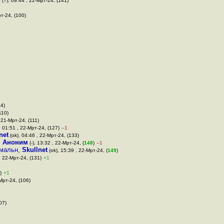
(?), 09:44 , 22-Мрт-24, (141)
т-24, (100)
04)
110)
 21-Мрт-24, (111)
, 01:51 , 22-Мрт-24, (127)
–1
net
(ok), 04:46 , 22-Мрт-24, (133)
,
Аноним
(-), 13:32 , 22-Мрт-24, (
148
)
–1
рмальн
,
Skullnet
(ok), 15:39 , 22-Мрт-24, (
149
)
, 22-Мрт-24, (131)
+1
)
+1
Мрт-24, (106)
07)