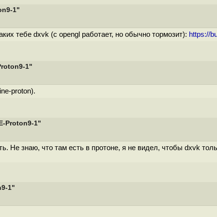
on9-1"
аких тебе dxvk (с opengl работает, но обычно тормозит):
https://
Proton9-1"
ne-proton).
E-Proton9-1"
ь. Не знаю, что там есть в протоне, я не видел, чтобы dxvk толь
n9-1"