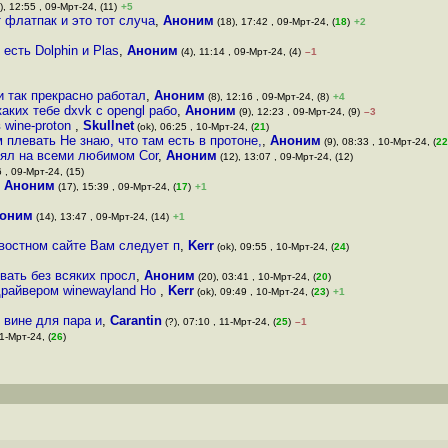
), 12:55 , 09-Мрт-24, (11)
+5
 флатпак и это тот случа
,
Аноним
(18), 17:42 , 09-Мрт-24, (
18
)
+2
есть Dolphin и Plas
,
Аноним
(4), 11:14 , 09-Мрт-24, (4)
–1
 и так прекрасно работал
,
Аноним
(8), 12:16 , 09-Мрт-24, (8)
+4
каких тебе dxvk с opengl рабо
,
Аноним
(9), 12:23 , 09-Мрт-24, (9)
–3
 wine-proton
,
Skullnet
(ok), 06:25 , 10-Мрт-24, (
21
)
 плевать Не знаю, что там есть в протоне,
,
Аноним
(9), 08:33 , 10-Мрт-24, (
22
рял на всеми любимом Cor
,
Аноним
(12), 13:07 , 09-Мрт-24, (12)
6 , 09-Мрт-24, (15)
,
Аноним
(17), 15:39 , 09-Мрт-24, (
17
)
+1
оним
(14), 13:47 , 09-Мрт-24, (14)
+1
востном сайте Вам следует п
,
Kerr
(ok), 09:55 , 10-Мрт-24, (
24
)
вать без всяких просл
,
Аноним
(20), 03:41 , 10-Мрт-24, (
20
)
 драйвером winewayland Но
,
Kerr
(ok), 09:49 , 10-Мрт-24, (
23
)
+1
 вине для пара и
,
Carantin
(?), 07:10 , 11-Мрт-24, (
25
)
–1
11-Мрт-24, (
26
)