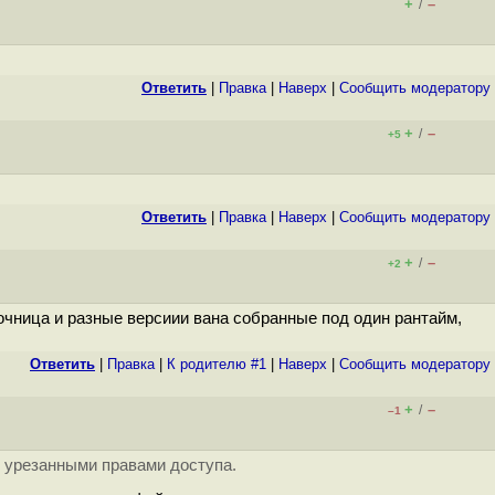
+
–
/
Ответить
|
Правка
|
Наверх
|
Cообщить модератору
+
–
/
+5
Ответить
|
Правка
|
Наверх
|
Cообщить модератору
+
–
/
+2
сочница и разные версиии вана собранные под один рантайм,
Ответить
|
Правка
|
К родителю #1
|
Наверх
|
Cообщить модератору
+
–
/
–1
с урезанными правами доступа.