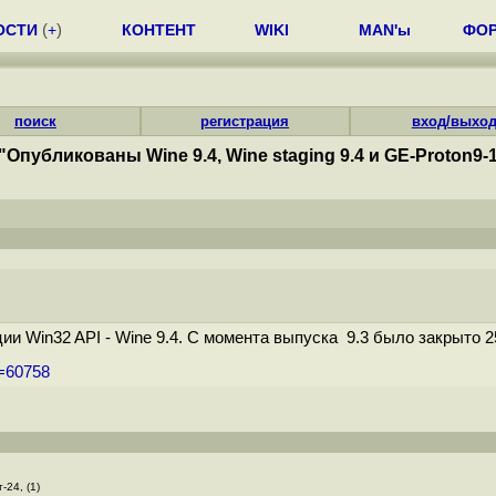
ОСТИ
(
+
)
КОНТЕНТ
WIKI
MAN'ы
ФО
поиск
регистрация
вход/выхо
"Опубликованы Wine 9.4, Wine staging 9.4 и GE-Proton9-
 Win32 API - Wine 9.4. С момента выпуска 9.3 было закрыто 25
m=60758
-24, (1)