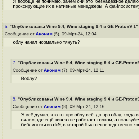
Я вообще не понимаю, зачем они это безнадёжное делают
проксирующие их в нативные менеджеры. А файлосистему —
5.
"Опубликованы Wine 9.4, Wine staging 9.4 и GE-Proton9-1"
Сообщение от
Аноним
(5), 09-Мрт-24, 12:04
облу начал нормально тянуть?
7.
"Опубликованы Wine 9.4, Wine staging 9.4 и GE-Proton
Сообщение от
Аноним
(7), 09-Мрт-24, 12:11
Воблу?
8.
"Опубликованы Wine 9.4, Wine staging 9.4 и GE-Proton
Сообщение от
Аноним
(8), 09-Мрт-24, 12:16
Я всё думал, что ты про облу всё, да про облу, когда 
вялом, где ещё ничего не работает толком, а пользуйс
библиотеки из dx9, в которой был непосредственно к