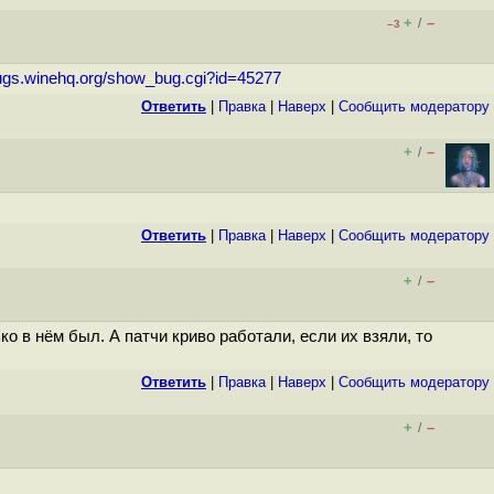
+
–
/
–3
bugs.winehq.org/show_bug.cgi?id=45277
Ответить
|
Правка
|
Наверх
|
Cообщить модератору
+
–
/
Ответить
|
Правка
|
Наверх
|
Cообщить модератору
+
–
/
ко в нём был. А патчи криво работали, если их взяли, то
Ответить
|
Правка
|
Наверх
|
Cообщить модератору
+
–
/