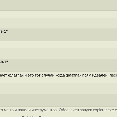
n9-1"
n9-1"
ивает флатпак и это тот случай когда флатпак прям идеален (пе
о меню и панели инструментов. Обеспечен запуск explorer.exe 