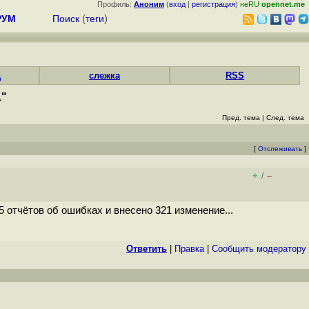
Профиль:
Аноним
(
вход
|
регистрация
)
неRU
opennet.me
РУМ
Поиск
(
теги
)
д
слежка
RSS
1"
Пред. тема
|
След. тема
[
Отслеживать
]
+
–
/
 отчётов об ошибках и внесено 321 изменение...
Ответить
|
Правка
|
Cообщить модератору