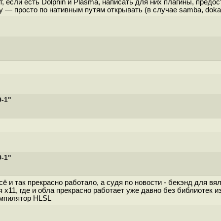
, если есть Dolphin и Plasma, написать для них плагины, пре
 просто по нативным путям открывать (в случае samba, dokаny
9-1"
9-1"
всё и так прекрасно работало, а судя по новости - бекэнд для вя
я x11, где и обла прекрасно работает уже давно без библиотек и
омпилятор HLSL