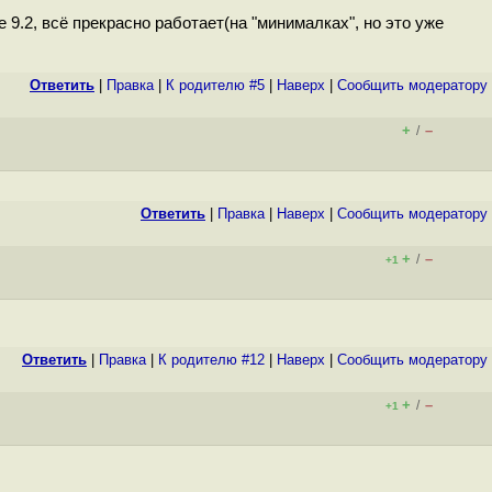
9.2, всё прекрасно работает(на "минималках", но это уже
Ответить
|
Правка
|
К родителю #5
|
Наверх
|
Cообщить модератору
+
–
/
Ответить
|
Правка
|
Наверх
|
Cообщить модератору
+
–
/
+1
Ответить
|
Правка
|
К родителю #12
|
Наверх
|
Cообщить модератору
+
–
/
+1