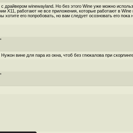
 с драйвером winewayland. Но без этого Wine уже можно исполь
нии X11, работают не все приложения, которые работают в Wine 
хотите его попробовать, но вам следует осозновать его пока н
"
н. Нужон вине для пара из окна, чтоб без глюкалова при скорлинг
"