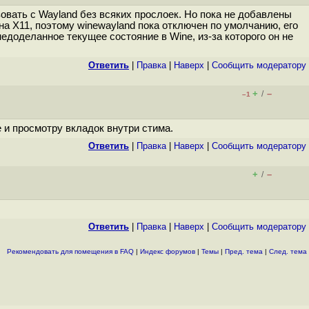
зовать с Wayland без всяких прослоек. Но пока не добавлены
на X11, поэтому winewayland пока отключен по умолчанию, его
едоделанное текущее состояние в Wine, из-за которого он не
Ответить
|
Правка
|
Наверх
|
Cообщить модератору
+
–
/
–1
е и просмотру вкладок внутри стима.
Ответить
|
Правка
|
Наверх
|
Cообщить модератору
+
–
/
Ответить
|
Правка
|
Наверх
|
Cообщить модератору
Рекомендовать для помещения в FAQ
|
Индекс форумов
|
Темы
|
Пред. тема
|
След. тема