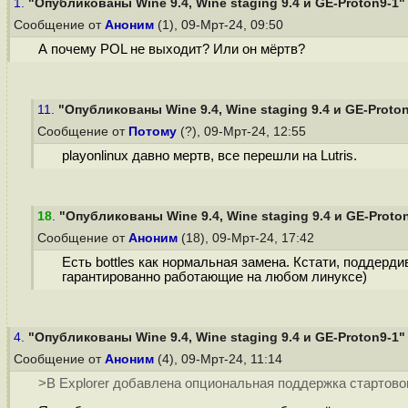
1.
"Опубликованы Wine 9.4, Wine staging 9.4 и GE-Proton9-1"
Сообщение от
Аноним
(1), 09-Мрт-24, 09:50
А почему POL не выходит? Или он мёртв?
11.
"Опубликованы Wine 9.4, Wine staging 9.4 и GE-Proto
Сообщение от
Потому
(?), 09-Мрт-24, 12:55
playonlinux давно мертв, все перешли на Lutris.
18
.
"Опубликованы Wine 9.4, Wine staging 9.4 и GE-Proto
Сообщение от
Аноним
(18), 09-Мрт-24, 17:42
Есть bottles как нормальная замена. Кстати, поддерд
гарантированно работающие на любом линуксе)
4.
"Опубликованы Wine 9.4, Wine staging 9.4 и GE-Proton9-1"
Сообщение от
Аноним
(4), 09-Мрт-24, 11:14
>В Explorer добавлена опциональная поддержка стартовог