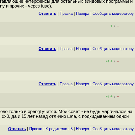
доставляющие интерфейсы для остальных виндовых программы и
 и прочих - через fuse).
Ответить
|
Правка
|
Наверх
|
Cообщить модератору
+
–
/
Ответить
|
Правка
|
Наверх
|
Cообщить модератору
+
–
/
+1
Ответить
|
Правка
|
Наверх
|
Cообщить модератору
+
–
/
+4
лово только в opengl учится. Мой совет - не будь маргиналом на
з dx9, да и 15 лет назад отлично шла, с подкидыванием одной
Ответить
|
Правка
|
К родителю #5
|
Наверх
|
Cообщить модератору