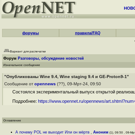
НОВ
форумы
правила/FAQ
Вариант для распечатки
Форум
Разговоры, обсуждение новостей
Изначальное сообщение
"Опубликованы Wine 9.4, Wine staging 9.4 и GE-Proton9-1"
Сообщение от
opennews
(??), 09-Мрт-24, 09:50
Состоялся экспериментальный выпуск открытой реализации
Подробнее:
https://www.opennet.ru/opennews/art.shtml?nu
Оглавление
А почему POL не выходит Или он мёртв
,
Аноним
(1), 09:50 , 09-Мрт