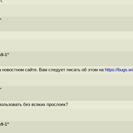
л.
"
n9-1"
 новостном сайте. Вам следует писать об этом на
https://bugs.w
"
пользовать без всяких прослоек?
n9-1"