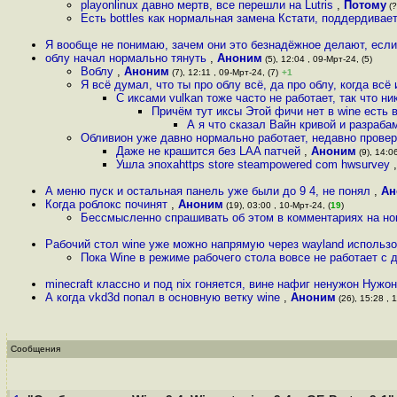
playonlinux давно мертв, все перешли на Lutris
,
Потому
(?
Есть bottles как нормальная замена Кстати, поддердивает
Я вообще не понимаю, зачем они это безнадёжное делают, если 
облу начал нормально тянуть
,
Аноним
(5), 12:04 , 09-Мрт-24, (5)
Воблу
,
Аноним
(7), 12:11 , 09-Мрт-24, (7)
+1
Я всё думал, что ты про облу всё, да про облу, когда всё
С иксами vulkan тоже часто не работает, так что ни
Причём тут иксы Этой фичи нет в wine есть в
А я что сказал Вайн кривой и разрабам
Обливион уже давно нормально работает, недавно прове
Даже не крашится без LAA патчей
,
Аноним
(9), 14:0
Ушла эпохаhttps store steampowered com hwsurvey
А меню пуск и остальная панель уже были до 9 4, не понял
,
Ан
Когда роблокс починят
,
Аноним
(19), 03:00 , 10-Мрт-24, (
19
)
Бессмысленно спрашивать об этом в комментариях на но
Рабочий стол wine уже можно напрямую через wayland использо
Пока Wine в режиме рабочего стола вовсе не работает с
minecraft классно и под nix гоняется, вине нафиг ненужон Нужон
А когда vkd3d попал в основную ветку wine
,
Аноним
(26), 15:28 , 
Сообщения