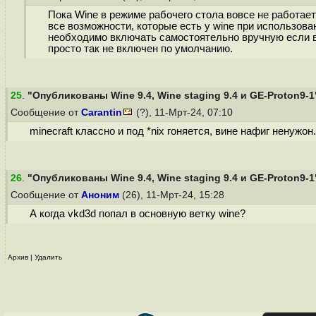
Пока Wine в режиме рабочего стола вовсе не работает
все возможности, которые есть у wine при использова
необходимо включать самостоятельно вручную если вы 
просто так не включен по умолчанию.
25
.
"Опубликованы Wine 9.4, Wine staging 9.4 и GE-Proton9-1
Сообщение от
Carantin
(?), 11-Мрт-24, 07:10
minecraft классно и под *nix гоняется, вине нафиг ненужо
26
.
"Опубликованы Wine 9.4, Wine staging 9.4 и GE-Proton9-1
Сообщение от
Аноним
(26), 11-Мрт-24, 15:28
А когда vkd3d попал в основную ветку wine?
Архив
|
Удалить