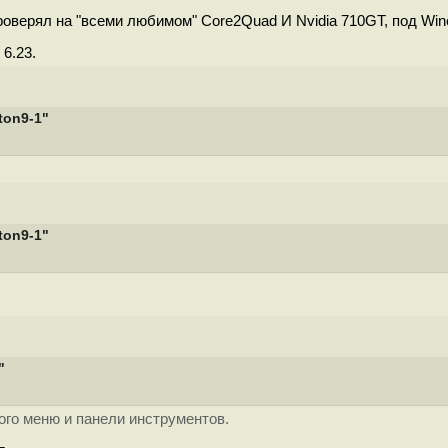
оверял на "всеми любимом" Core2Quad И Nvidia 710GT, под Wine 
6.23.
ton9-1"
ton9-1"
"
ого меню и панели инструментов.