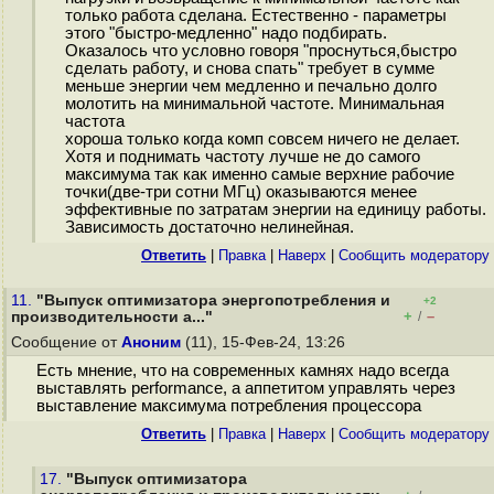
только работа сделана. Естественно - параметры
этого "быстро-медленно" надо подбирать.
Оказалось что условно говоря "проснуться,быстро
сделать работу, и снова спать" требует в сумме
меньше энергии чем медленно и печально долго
молотить на минимальной частоте. Минимальная
частота
хороша только когда комп совсем ничего не делает.
Хотя и поднимать частоту лучше не до самого
максимума так как именно самые верхние рабочие
точки(две-три сотни МГц) оказываются менее
эффективные по затратам энергии на единицу работы.
Зависимость достаточно нелинейная.
Ответить
|
Правка
|
Наверх
|
Cообщить модератору
11.
"Выпуск оптимизатора энергопотребления и
+2
+
–
производительности a..."
/
Сообщение от
Аноним
(11), 15-Фев-24, 13:26
Есть мнение, что на современных камнях надо всегда
выставлять performance, а аппетитом управлять через
выставление максимума потребления процессора
Ответить
|
Правка
|
Наверх
|
Cообщить модератору
17.
"Выпуск оптимизатора