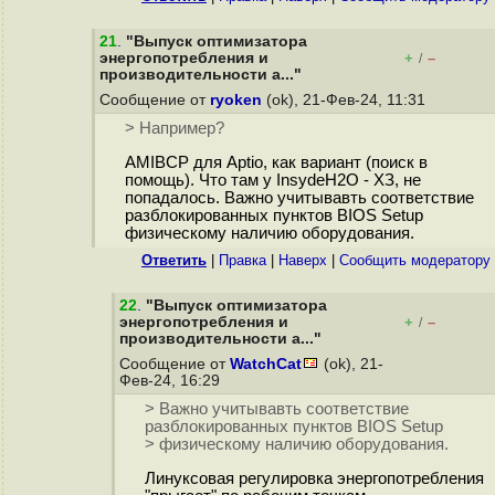
21
.
"Выпуск оптимизатора
энергопотребления и
+
–
/
производительности a..."
Сообщение от
ryoken
(ok), 21-Фев-24, 11:31
> Например?
AMIBCP для Aptio, как вариант (поиск в
помощь). Что там у InsydeH2O - ХЗ, не
попадалось. Важно учитывавть соответствие
разблокированных пунктов BIOS Setup
физическому наличию оборудования.
Ответить
|
Правка
|
Наверх
|
Cообщить модератору
22
.
"Выпуск оптимизатора
энергопотребления и
+
–
/
производительности a..."
Сообщение от
WatchCat
(ok), 21-
Фев-24, 16:29
> Важно учитывавть соответствие
разблокированных пунктов BIOS Setup
> физическому наличию оборудования.
Линуксовая регулировка энергопотребления