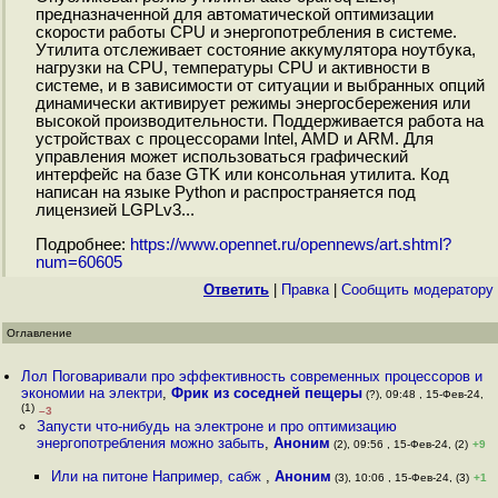
предназначенной для автоматической оптимизации
скорости работы CPU и энергопотребления в системе.
Утилита отслеживает состояние аккумулятора ноутбука,
нагрузки на CPU, температуры CPU и активности в
системе, и в зависимости от ситуации и выбранных опций
динамически активирует режимы энергосбережения или
высокой производительности. Поддерживается работа на
устройствах с процессорами Intel, AMD и ARM. Для
управления может использоваться графический
интерфейс на базе GTK или консольная утилита. Код
написан на языке Python и распространяется под
лицензией LGPLv3...
Подробнее:
https://www.opennet.ru/opennews/art.shtml?
num=60605
Ответить
|
Правка
|
Cообщить модератору
Оглавление
Лол Поговаривали про эффективность современных процессоров и
экономии на электри
,
Фрик из соседней пещеры
(?), 09:48 , 15-Фев-24,
(1)
–3
Запусти что-нибудь на электроне и про оптимизацию
энергопотребления можно забыть
,
Аноним
(2), 09:56 , 15-Фев-24, (2)
+9
Или на питоне Например, сабж
,
Аноним
(3), 10:06 , 15-Фев-24, (3)
+1