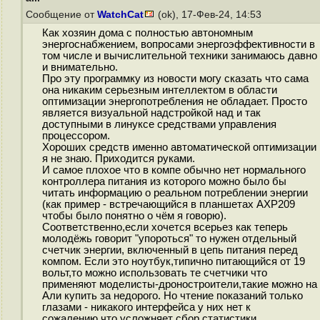
Сообщение от
WatchCat
(ok), 17-Фев-24, 14:53
Как хозяин дома с полностью автономным
энергоснабжением, вопросами энергоэффективности в
том числе и вычислительной техники занимаюсь давно
и внимательно.
Про эту программку из новости могу сказать что сама
она никаким серьезным интеллектом в области
оптимизации энергопотребления не обладает. Просто
является визуальной надстройкой над и так
доступными в линуксе средствами управления
процессором.
Хороших средств именно автоматической оптимизации
я не знаю. Приходится руками.
И самое плохое что в компе обычно нет нормального
контроллера питания из которого можно было бы
читать информацию о реальном потреблении энергии
(как пример - встречающийся в планшетах AXP209
чтобы было понятно о чём я говорю).
Соответственно,если хочется всерьез как теперь
молодёжь говорит "упороться" то нужен отдельный
счетчик энергии, включенный в цепь питания перед
компом. Если это ноутбук,типично питающийся от 19
вольт,то можно использовать те счетчики что
применяют моделисты-дроностроители,такие можно на
Али купить за недорого. Но чтение показаний только
глазами - никакого интерфейса у них нет к
сожалению,что усложняет сбор статистики.