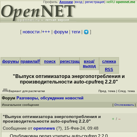
Профиль:
Аноним
(
вход
|
регистрация
)
неRU
opennet.me
[
новости
/
+++
|
форум
|
теги
|
]
форумы
правила/FAQ
поиск
регистрация
вход/
слежка
выход
RSS
"Выпуск оптимизатора энергопотребления и
производительности auto-cpufreq 2.2.0"
Вариант для распечатки
Пред. тема
|
След. тема
Форум
Разговоры, обсуждение новостей
Изначальное сообщение
[
Отслеживать
]
"Выпуск оптимизатора энергопотребления и
+
–
/
производительности auto-cpufreq 2.2.0"
Сообщение от
opennews
(?), 15-Фев-24, 09:48
Опубликован релиз утилиты auto-cpufreq 2.2.0,