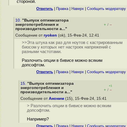
стороной.
Ответить
|
Правка
|
Наверх
|
Cообщить модератору
10.
"Выпуск оптимизатора
энергопотребления и
+
–
/
производительности a..."
Сообщение от
ryoken
(ok), 15-Фев-24, 12:41
>>Эта штука как раз для ноутов с кастрированным
биосом у которых нет настроек напряжений с
разными частотами.
Разлочить опции в бивисе можно всяким
допсофтом.
Ответить
|
Правка
|
Наверх
|
Cообщить модератору
15.
"Выпуск оптимизатора
+1
энергопотребления и
+
–
/
производительности a..."
Сообщение от
Аноним
(15), 15-Фев-24, 15:41
> Разлочить опции в бивисе можно всяким
допсофтом.
Например?
Ответить
|
Правка
|
Наверх
|
Cообщить модератору