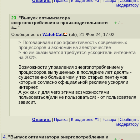
Ответить
|
Правка
|
К родителю #3
|
Наверх
|
Cообщить
модератору
23
.
"Выпуск оптимизатора
энергопотребления и производительности
+
–
/
a..."
Сообщение от
WatchCat
(ok), 21-Фев-24, 17:02
> Поговаривали про эффективность современных
процессоров и экономии на электричестве
> но им оказывается требуется ускоритель интернета
на 200%.
Возможности управления энергопотреблением у
процессоров,выпущенных в последние лет десять -
существенно больше чем у тех старых пентиумов
которые согласно официальной рекламе ускоряли
интернет.
А уж как и для чего этими возможностями
пользоваться(или не пользоваться) - от пользователя
зависит.
Ответить
|
Правка
|
К родителю #1
|
Наверх
|
Cообщить
модератору
4.
"Выпуск оптимизатора энергопотребления и
+
–
/