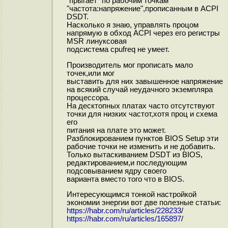
"прыгает" по рабочим точкам
"частота:напряжение",прописанным в ACPI
DSDT.
Насколько я знаю, управлять процом
напрямую в обход ACPI через его регистры
MSR линуксовая
подсистема cpufreq не умеет.
Производитель мог прописать мало
точек,или мог
выставить для них завышенное напряжение
на всякий случай неудачного экземпляра
процессора.
На десктопных платах часто отсутствуют
точки для низких частот,хотя проц и схема
его
питания на плате это может.
Разблокированием пунктов BIOS Setup эти
рабочие точки не изменить и не добавить.
Только вытаскиванием DSDT из BIOS,
редактированием,и последующим
подсовыванием ядру своего
варианта вместо того что в BIOS.
Интересующимся тонкой настройкой
экономии энергии вот две полезные статьи:
https://habr.com/ru/articles/228233
/
https://habr.com/ru/articles/165897
/