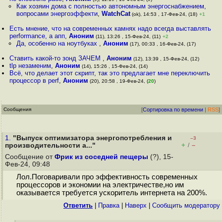
Как хозяин дома с полностью автономным энергоснабжением,
вопросами энергоэффекти
,
WatchCat
(ok), 14:53 , 17-Фев-24, (18)
+1
Есть мнение, что на современных камнях надо всегда выставлять
performance, а апп
,
Аноним
(11), 13:26 , 15-Фев-24, (11)
+2
Да, особенно на ноутбуках
,
Аноним
(17), 00:33 , 16-Фев-24, (17)
Ставить какой-то зонд ЗАЧЕМ
,
Аноним
(12), 13:39 , 15-Фев-24, (12)
tlp незаменим
,
Аноним
(14), 15:26 , 15-Фев-24, (14)
Всё, что делает этот скрипт, так это предлагает мне переключить
процессор в perf
,
Аноним
(20), 20:58 , 19-Фев-24, (
20
)
Сообщения
[
Сортировка по времени
|
RSS
]
1.
"Выпуск оптимизатора энергопотребления и
–3
+
–
производительности a..."
/
Сообщение от
Фрик из соседней пещеры
(?), 15-
Фев-24, 09:48
Лол.Поговаривали про эффективность современных
процессоров и экономии на электричестве,но им
оказывается требуется ускоритель интернета на 200%.
Ответить
|
Правка
|
Наверх
|
Cообщить модератору