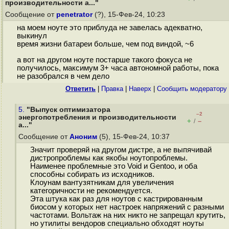
производительности a..."
Сообщение от
penetrator
(?), 15-Фев-24, 10:23
на моем ноуте это приблуда не завелась адекватно,
выкинул
время жизни батареи больше, чем под виндой, ~6
а вот на другом ноуте постарше такого фокуса не
получилось, максимум 3+ часа автономной работы, пока
не разобрался в чем дело
Ответить
|
Правка
|
Наверх
|
Cообщить модератору
5.
"Выпуск оптимизатора
–2
энергопотребления и производительности
+
–
/
a..."
Сообщение от
Аноним
(5), 15-Фев-24, 10:37
Значит проверяй на другом дистре, а не выпячивай
дистропроблемы как якобы ноутопроблемы.
Наименее проблемные это Void и Gentoo, и оба
способны собирать из исходников.
Клоунам вантузятникам для увеличения
категоричности не рекомендуется.
Эта штука как раз для ноутов с кастрированным
биосом у которых нет настроек напряжений с разными
частотами. Вольтаж на них никто не запрещал крутить,
но утилиты вендоров специально обходят ноуты