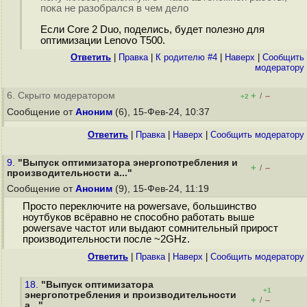
пока не разобрался в чем дело
Если Core 2 Duo, поделись, будет полезно для
оптимизации Lenovo T500.
Ответить
|
Правка
|
К родителю #4
|
Наверх
|
Cообщить
модератору
6. Скрыто модератором
+
–
/
+2
Сообщение от
Аноним
(6), 15-Фев-24, 10:37
Ответить
|
Правка
|
Наверх
|
Cообщить модератору
9.
"Выпуск оптимизатора энергопотребления и
+
–
/
производительности a..."
Сообщение от
Аноним
(9), 15-Фев-24, 11:19
Просто переключите на powersave, большинство
ноутбуков всёравно не способно работать выше
powersave частот или выдают сомнительный прирост
производительности после ~2GHz.
Ответить
|
Правка
|
Наверх
|
Cообщить модератору
18.
"Выпуск оптимизатора
+1
энергопотребления и производительности
+
–
/
a..."