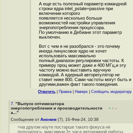
А еще есть полезный параметр командной
строки ядра intel_pstate=passive при
включении которого
появляется несколько больше
возможностей настройки управления
энергопотребления процессора.
По умолчанию в Дебиане этот параметр
выключен.
Вот с чем я не разобрался - это почему
иногда линуксовое ядро не хочет
использовать максимально
полный диапазон регулировки частоты. К
примеру проц может даже и 400 МГц,и эту
частоту можно выставить вручную
командой. А ядерный авторегулятор не
ставит ниже 800. Сами частоты могут быть и
другими,важен факт такого поведения.
Ответить
|
Правка
|
Наверх
|
Cообщить модератору
7.
"Выпуск оптимизатора
энергопотребления и производительности
+
–
/
a..."
Сообщение от
Аноним
(7), 15-Фев-24, 10:38
>на другом ноуте постарше такого фокуса не
получилось, максимум 3+ часа автономной работы,