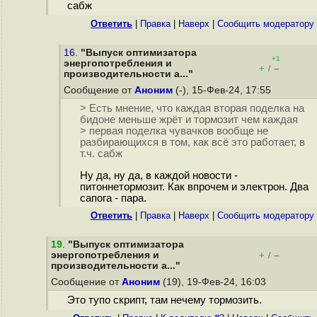
сабж
Ответить
|
Правка
|
Наверх
|
Cообщить модератору
16.
"Выпуск оптимизатора
+1
энергопотребления и
+
–
/
производительности a..."
Сообщение от
Аноним
(-), 15-Фев-24, 17:55
> Есть мнение, что каждая вторая поделка на
бидоне меньше жрёт и тормозит чем каждая
> первая поделка чувачков вообще не
разбирающихся в том, как всё это работает, в
т.ч. сабж
Ну да, ну да, в каждой новости -
питоннетормозит. Как впрочем и электрон. Два
сапога - пара.
Ответить
|
Правка
|
Наверх
|
Cообщить модератору
19
.
"Выпуск оптимизатора
энергопотребления и
+
–
/
производительности a..."
Сообщение от
Аноним
(19), 19-Фев-24, 16:03
Это тупо скрипт, там нечему тормозить.