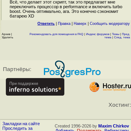
Всё, что делает этот скрипт, так это предлагает мне
переключить процессор в performance и включить turbo
boost. Очень оптимально, ага. Это конечно сэкономит
батарею XD
Ответить
|
Правка
|
Наверх
|
Cообщить модератору
Архив
|
Рекомендовать для помещения в FAQ
|
Индекс форумов
|
Темы
|
Пред.
Удалить
тема
|
След. тема
Партнёры:
Хостинг:
Закладки на сайте
Created 1996-2026 by
Maxim Chirkov
Проследить за
Добавить
,
Поддержать
,
Вебмастеру