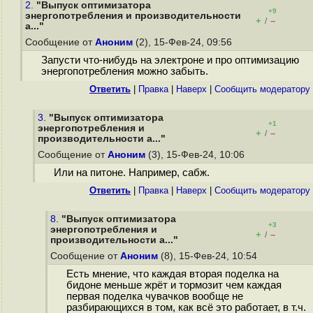
2.
"Выпуск оптимизатора
+9
энергопотребления и производительности
+
–
/
a..."
Сообщение от
Аноним
(2), 15-Фев-24, 09:56
Запусти что-нибудь на электроне и про оптимизацию
энергопотребления можно забыть.
Ответить
|
Правка
|
Наверх
|
Cообщить модератору
3.
"Выпуск оптимизатора
+1
энергопотребления и
+
–
/
производительности a..."
Сообщение от
Аноним
(3), 15-Фев-24, 10:06
Или на питоне. Например, сабж.
Ответить
|
Правка
|
Наверх
|
Cообщить модератору
8.
"Выпуск оптимизатора
+3
энергопотребления и
+
–
/
производительности a..."
Сообщение от
Аноним
(8), 15-Фев-24, 10:54
Есть мнение, что каждая вторая поделка на
бидоне меньше жрёт и тормозит чем каждая
первая поделка чувачков вообще не
разбирающихся в том, как всё это работает, в т.ч.