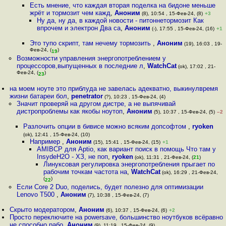
Есть мнение, что каждая вторая поделка на бидоне меньше
жрёт и тормозит чем кажд
,
Аноним
(8), 10:54 , 15-Фев-24, (8)
+3
Ну да, ну да, в каждой новости - питоннетормозит Как
впрочем и электрон Два са
,
Аноним
(-), 17:55 , 15-Фев-24, (16)
+1
Это тупо скрипт, там нечему тормозить
,
Аноним
(19), 16:03 , 19-
Фев-24, (
)
19
Возможности управления энергопотреблением у
процессоров,выпущенных в последние л
,
WatchCat
(ok), 17:02 , 21-
Фев-24, (
)
23
на моем ноуте это приблуда не завелась адекватно, выкинулвремя
жизни батареи бол
,
penetrator
(?), 10:23 , 15-Фев-24, (4)
Значит проверяй на другом дистре, а не выпячивай
дистропроблемы как якобы ноутоп
,
Аноним
(5), 10:37 , 15-Фев-24, (5)
–2
Разлочить опции в бивисе можно всяким допсофтом
,
ryoken
(ok), 12:41 , 15-Фев-24, (10)
Например
,
Аноним
(15), 15:41 , 15-Фев-24, (15)
+1
AMIBCP для Aptio, как вариант поиск в помощь Что там у
InsydeH2O - ХЗ, не поп
,
ryoken
(ok), 11:31 , 21-Фев-24, (
21
)
Линуксовая регулировка энергопотребления прыгает по
рабочим точкам частота на
,
WatchCat
(ok), 16:29 , 21-Фев-24,
(
)
22
Если Core 2 Duo, поделись, будет полезно для оптимизации
Lenovo T500
,
Аноним
(7), 10:38 , 15-Фев-24, (7)
Скрыто модератором
,
Аноним
(6), 10:37 , 15-Фев-24, (6)
+2
Просто переключите на powersave, большинство ноутбуков всёравно
не способно рабо
,
Аноним
(9), 11:19 , 15-Фев-24, (9)