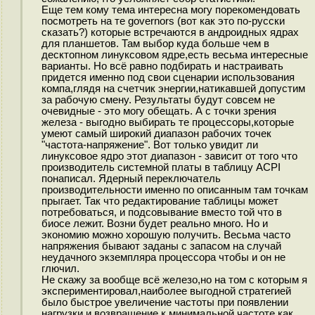
Еще тем кому тема интересна могу порекомендовать
посмотреть на те governors (вот как это по-русски
сказать?) которые встречаются в андроидных ядрах
для планшетов. Там выбор куда больше чем в
десктопном линуксовом ядре,есть весьма интересные
варианты. Но всё равно подбирать и настраивать
придется именно под свои сценарии использования
компа,глядя на счетчик энергии,натикавшей допустим
за рабочую смену. Результаты будут совсем не
очевидные - это могу обещать. А с точки зрения
железа - выгодно выбирать те процессоры,которые
умеют самый широкий диапазон рабочих точек
"частота-напряжение". Вот только увидит ли
линуксовое ядро этот диапазон - зависит от того что
производитель системной платы в таблицу ACPI
понаписал. Ядерный переключатель
производительности именно по описанным там точкам
прыгает. Так что редактирование таблицы может
потребоваться, и подсовывание вместо той что в
биосе лежит. Возни будет реально много. Но и
экономию можно хорошую получить. Весьма часто
напряжения бывают заданы с запасом на случай
неудачного экземпляра процессора чтобы и он не
глючил.
Не скажу за вообще всё железо,но на том с которым я
экспериментировал,наиболее выгодной стратегией
было быстрое увеличение частоты при появлении
нагрузки и возвращение к минимальной частоте как