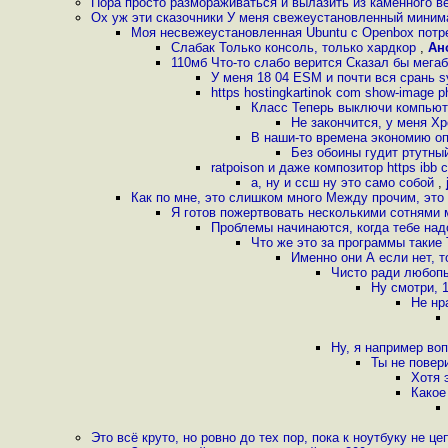
Пора просто размораживаться и вылазить из каменного в
Ох уж эти сказочники У меня свежеустановленный миним
Моя несвежеустановленная Ubuntu с Openbox потре
Слабак Только консоль, только хардкор
,
Ан
110мб Что-то слабо верится Сказал бы мега
У меня 18 04 ESM и почти вся срань 
https hostingkartinok com show-image 
Класс Теперь выключи компьюте
Не закончится, у меня Хр
В наши-то времена экономию о
Без обоины гудит ртутны
ratpoison и даже композитор https ib
а, ну и ссш ну это само собой
,
Как по мне, это слишком много Между прочим, это
Я готов пожертвовать несколькими сотнями 
Проблемы начинаются, когда тебе над
Что же это за программы такие T
Именно они А если нет, т
Чисто ради любопы
Ну смотри, 
Не нр
Ну, я например во
Ты не повер
Хотя 
Какое
Это всё круто, но ровно до тех пор, пока к ноутбуку не ц