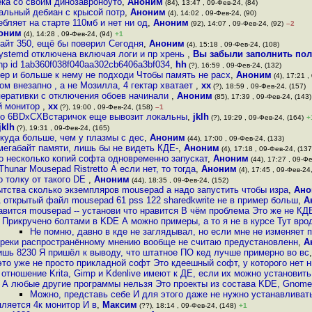
ека со своим динозавроноуто
,
Аноним
(84), 13:47 , 09-Фев-24, (84)
альный дебиан с крысой потр
,
Аноним
(4), 14:02 , 09-Фев-24, (90)
бляет на старте 110мб и нет ни од
,
Аноним
(92), 14:07 , 09-Фев-24, (92)
–2
оним
(4), 14:28 , 09-Фев-24, (94)
+1
байт 350, ещё бы поверил Сегодня
,
Аноним
(4), 15:18 , 09-Фев-24, (108)
systemd отключена включая логи и пр хрень
,
Вы забыли заполнить пол
php id 1ab360f038f040aa302cb6406a3bf034
,
hh
(?), 16:59 , 09-Фев-24, (132)
р и больше к нему не подходи Чтобы память не расх
,
Аноним
(4), 17:21 ,
ом внезапно , а не Мозилла, 4 гектар хватает
,
хх
(?), 18:59 , 09-Фев-24, (157)
перативки с отключения обоев начинали
,
Аноним
(85), 17:39 , 09-Фев-24, (143)
й монитор
,
хх
(?), 19:00 , 09-Фев-24, (158)
–1
b co 6BDxCXBстаричок еще вывозит локальны
,
jklh
(?), 19:29 , 09-Фев-24, (164)
+
jklh
(?), 19:31 , 09-Фев-24, (165)
 куда больше, чем у плазмы с дес
,
Аноним
(44), 17:00 , 09-Фев-24, (133)
мегабайт памяти, лишь бы не видеть КДЕ-
,
Аноним
(4), 17:18 , 09-Фев-24, (137
о несколько копий софта одновременно запускат
,
Аноним
(44), 17:27 , 09-Фе
hunar Mousepad Ristretto А если нет, то тогда
,
Аноним
(4), 17:45 , 09-Фев-24,
о толку от такого DE
,
Аноним
(44), 18:35 , 09-Фев-24, (152)
тства сколько экземпляров mousepad а надо запустить чтобы изра
,
Ано
1 открытый файл mousepad 61 pss 122 sharedkwrite не в пример больш
,
А
авится mousepad -- установи что нравится В чём проблема Это же не КД
Прикручено болтами в KDE А можно примеры, а то я не в курсе Тут врод
Не помню, давно в кде не заглядывал, но если мне не изменяет п
преки распространённому мнению вообще не считаю предустановленн
,
А
ишь 8230 Я пришёл к выводу, что штатное ПО кед лучше примерно во вс
это уже не просто прикладной софт Это кдеешный софт, у которого нет н
 отношение Krita, Gimp и Kdenlive имеют к ДЕ, если их можно установить
А любые другие программы нельзя Это проекты из состава KDE, Gnome
Можно, представь себе И для этого даже не нужно устанавлива
епляется 4к монитор И в
,
Максим
(??), 18:14 , 09-Фев-24, (148)
+1