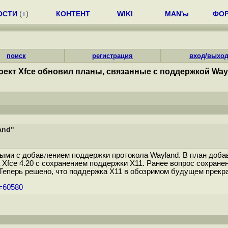
ОСТИ
(
+
)
КОНТЕНТ
WIKI
MAN'ы
ФО
поиск
регистрация
вход/выхо
оект Xfce обновил планы, связанные с поддержкой Way
and"
ными с добавлением поддержки протокола Wayland. В план доб
Xfce 4.20 с сохранением поддержки X11. Ранее вопрос сохранен
 Теперь решено, что поддержка X11 в обозримом будущем прекра
m=60580