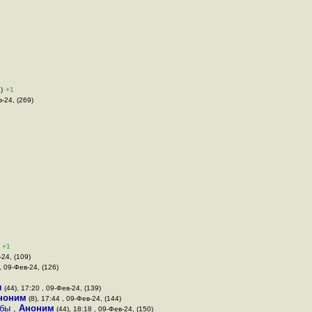
)
+1
в-24, (269)
+1
-24, (109)
, 09-Фев-24, (126)
м
(44), 17:20 , 09-Фев-24, (139)
ноним
(8), 17:44 , 09-Фев-24, (144)
 бы
,
Аноним
(44), 18:18 , 09-Фев-24, (150)