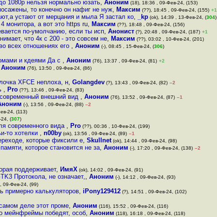
 до 1080p нельзя нормально юзать
,
Аноним
(18), 18:36 , 09-Фев-24, (153)
посажены, то конечно он нафиг не нуж
,
Максим
(??), 18:45 , 09-Фев-24, (155)
+1
ют,а устают от мерцания и мыла Я застал ко
,
_kp
(ok), 14:39 , 13-Фев-24, (
304
)
 4 монитора, а вот это https ru
,
Максим
(??), 18:48 , 09-Фев-24, (156)
евается по-умолчанию, если ты исп
,
Анонист
(?), 20:48 , 09-Фев-24, (187)
+1
нимает, что 4к с 200 - это совсем не
,
Максим
(??), 03:02 , 10-Фев-24, (201)
 во всех отношениях его
,
Аноним
(-), 08:45 , 15-Фев-24, (
306
)
номами и кдеями Да с
,
Аноним
(76), 13:37 , 09-Фев-24, (81)
+2
,
Аноним
(76), 13:50 , 09-Фев-24, (86)
лочка XFCE неплоха, н
,
Golangdev
(?), 13:43 , 09-Фев-24, (82)
–2
ть
,
Pro
(??), 13:46 , 09-Фев-24, (83)
е современный внешний вид
,
Аноним
(76), 13:52 , 09-Фев-24, (87)
–1
Аноним
(-), 13:56 , 09-Фев-24, (88)
–2
ев-24, (113)
-24, (
307
)
для современного вида
,
Pro
(??), 00:36 , 10-Фев-24, (199)
ьи-то хотелки
,
n00by
(ok), 13:56 , 09-Фев-24, (89)
–1
ереходе, которые фиксили е
,
Skullnet
(ok), 14:44 , 09-Фев-24, (98)
памяти, которое становится не за
,
Аноним
(-), 17:20 , 09-Фев-24, (138)
–2
торая поддерживает
,
ИмяХ
(ok), 14:02 , 09-Фев-24, (91)
TK3 Протокола, не означает,
,
Аноним
(-), 14:12 , 09-Фев-24, (93)
, 09-Фев-24, (99)
ень примерно калькуляторов
,
iPony129412
(?), 14:51 , 09-Фев-24, (102)
самом деле этот проме
,
Аноним
(116), 15:52 , 09-Фев-24, (116)
то мейнфреймы победят, особ
,
Аноним
(118), 16:18 , 09-Фев-24, (118)