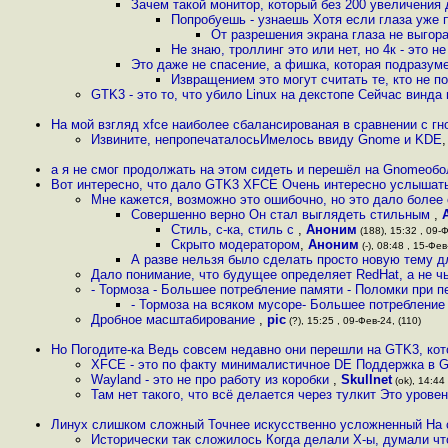
Зачем такой монитор, который без 200 увеличения
Попробуешь - узнаешь Хотя если глаза уже 
От разрешения экрана глаза не выгора
Не знаю, троллинг это или нет, но 4к - это не
Это даже не спасение, а фишка, которая подразум
Извращением это могут считать те, кто не по
GTK3 - это то, что убило Linux на декстопе Сейчас винда
На мой взгляд xfce наиболее сбалансированая в сравнении с г
Извините, непропечаталосьИмелось ввиду Gnome и KDE
а я не смог продолжать на этом сидеть и перешёл на Gnomeобо
Вот интересно, что дало GTK3 XFCE Очень интересно услыша
Мне кажется, возможно это ошибочно, но это дало боле
Совершенно верно Он стал выглядеть стильным
,
Стиль, с-ка, стиль с
,
Аноним
(188), 15:32 , 09-Ф
Скрыто модератором
,
Аноним
(-), 08:48 , 15-Фев
А разве нельзя было сделать просто новую тему 
Дало понимание, что будущее определяет RedHat, а не ч
- Тормоза - Большее потребление памяти - Поломки при п
- Тормоза на всяком мусоре- Большее потребление 
Дробное масштабирование
,
pic
(?), 15:25 , 09-Фев-24, (110)
Но Погодите-ка Ведь совсем недавно они перешли на GTK3, ко
XFCE - это по факту минималистичное DE Поддержка в G
Wayland - это не про работу из коробки
,
Skullnet
(ok), 14:44 
Там нет такого, что всё делается через тулкит Это уров
Линух слишком сложный Точнее искусственно усложненный На 
Исторически так сложилось Когда делали Х-ы, думали ч