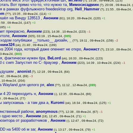
ботать весь этот фридесктопный шл
,
Mr.Who
(?), 15:38 , 09-Фев-24, (115)
отать Вот прямо что-то, что нужно та
,
Мимосисадмин
(?), 20:08 , 09-Фев-24, 
ся в рамках фуфлыжного freedesktop org
,
Hell_Hammer
(?), 21:55 , 09-Фев-24, 
om
(??), 15:35 , 09-Фев-24, (114)
+3
решёл на Винду 128513
,
Аноним
(61), 16:20 , 09-Фев-24, (120)
+1
:59 , 09-Фев-24, (147)
+3
(185)
+4
ает прекрасно
,
Аноним
(223), 14:36 , 10-Фев-24, (223)
–1
чтоле
,
Аноним
(305), 03:19 , 15-Фев-24, (
305
)
 ходом голубяшки __только__ дизайн
,
_
(??), 19:11 , 09-Фев-24, (159)
–2
оним324
(ok), 21:40 , 09-Фев-24, (189)
из 2004 года, который даже опеннет не откро
,
Анонист
(?), 23:10 , 09-Фев-24, 
13-Фев-24, (
303
)
ся, фактически нужен бра
,
BeLord
(ok), 16:33 , 09-Фев-24, (123)
d с cwm Запустил по С- браузер
,
Аноним
(223), 14:39 , 10-Фев-24, (224)
–1
 будушем
,
anonist
(?), 12:18 , 09-Фев-24, (64)
:42 , 09-Фев-24, (69)
–3
, 10-Фев-24, (204)
а Wayland для целого ря
,
alex
(??), 11:12 , 12-Фев-24, (
289
)
и 4 20 переходить н
,
Аноним
(-), 12:35 , 09-Фев-24, (66)
5 , 09-Фев-24, (77)
 запускаешь - а там два а
,
Kuromi
(ok), 16:34 , 09-Фев-24, (125)
+1
динственный рабочи
,
anonymous
(??), 12:38 , 09-Фев-24, (67)
–1
з одно место
,
Аноним
(18), 12:45 , 09-Фев-24, (71)
+1
позитора от разработчиков
,
Аноним
(-), 12:47 , 09-Фев-24, (72)
DD на 5400 об м заг
,
Аноним
(-), 13:17 , 09-Фев-24, (79)
+1