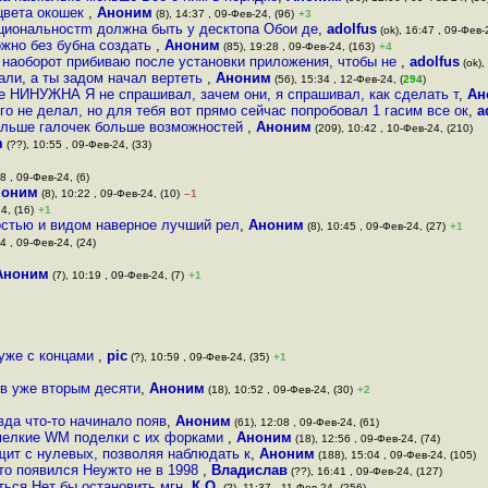
цвета окошек
,
Аноним
(8), 14:37 , 09-Фев-24, (96)
+3
кциональностm должна быть у десктопа Обои де
,
adolfus
(ok), 16:47 , 09-Фев-
ожно без бубна создать
,
Аноним
(85), 19:28 , 09-Фев-24, (163)
+4
 наоборот прибиваю после установки приложения, чтобы не
,
adolfus
(ok),
али, а ты задом начал вертеть
,
Аноним
(56), 15:34 , 12-Фев-24, (
294
)
е НИНУЖНА Я не спрашивал, зачем они, я спрашивал, как сделать т
,
Ан
ого не делал, но для тебя вот прямо сейчас попробовал 1 гасим все ок
,
a
больше галочек больше возможностей
,
Аноним
(209), 10:42 , 10-Фев-24, (210)
m
(??), 10:55 , 09-Фев-24, (33)
8 , 09-Фев-24, (6)
ноним
(8), 10:22 , 09-Фев-24, (10)
–1
4, (16)
+1
остью и видом наверное лучший рел
,
Аноним
(8), 10:45 , 09-Фев-24, (27)
+1
4 , 09-Фев-24, (24)
Аноним
(7), 10:19 , 09-Фев-24, (7)
+1
 уже с концами
,
pic
(?), 10:59 , 09-Фев-24, (35)
+1
ов уже вторым десяти
,
Аноним
(18), 10:52 , 09-Фев-24, (30)
+2
вда что-то начинало появ
,
Аноним
(61), 12:08 , 09-Фев-24, (61)
 мелкие WM поделки с их форками
,
Аноним
(18), 12:56 , 09-Фев-24, (74)
щит с нулевых, позволяя наблюдать к
,
Аноним
(188), 15:04 , 09-Фев-24, (105)
 то появился Неужто не в 1998
,
Владислав
(??), 16:41 , 09-Фев-24, (127)
ться Нет бы остановить мгн
,
К.О.
(?), 11:37 , 11-Фев-24, (256)