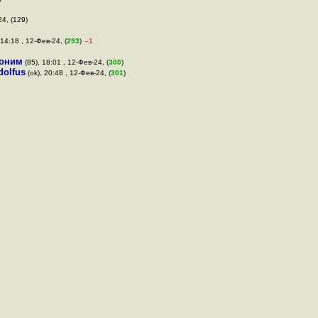
24, (129)
 14:18 , 12-Фев-24, (
293
)
–1
оним
(85), 18:01 , 12-Фев-24, (
300
)
dolfus
(ok), 20:48 , 12-Фев-24, (
301
)