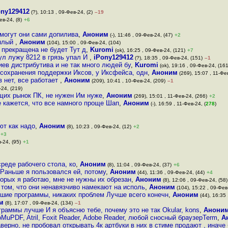
ony129412
(?), 10:13 , 09-Фев-24, (2)
–19
ев-24, (8)
+6
 шмогут они сами допилива
,
Аноним
(-), 11:46 , 09-Фев-24, (47)
+2
вялый
,
Аноним
(104), 15:00 , 09-Фев-24, (104)
 прекращена не будет Тут д
,
Kuromi
(ok), 16:25 , 09-Фев-24, (121)
+7
ул лужу 8212 в грязь упал И
,
iPony129412
(?), 18:35 , 09-Фев-24, (151)
–1
ев дистрибутива и не так много людей бу
,
Kuromi
(ok), 19:16 , 09-Фев-24, (161
 сохранения поддержки Иксов, у Иксфейса, одн
,
Аноним
(269), 15:07 , 11-Фе
в нет, все работает
,
Аноним
(209), 10:41 , 10-Фев-24, (209)
–1
-24, (219)
щих рынок ПК, не нужен Им нуже
,
Аноним
(269), 15:01 , 11-Фев-24, (266)
+2
е кажется, что все намного проще Шап
,
Аноним
(-), 16:59 , 11-Фев-24, (
278
)
ют как надо
,
Аноним
(8), 10:23 , 09-Фев-24, (12)
+2
+3
-24, (95)
+1
среде рабочего стола, ко
,
Аноним
(8), 11:04 , 09-Фев-24, (37)
+6
 Раньше я пользовался ей, потому
,
Аноним
(44), 11:36 , 09-Фев-24, (44)
+4
орых я работаю, мне не нужны их обрезан
,
Аноним
(8), 12:06 , 09-Фев-24, (58)
 том, что они ненавязчиво намекают на исполь
,
Аноним
(104), 15:22 , 09-Фев
чшие программы, никаких проблем Лучше всего конечн
,
Аноним
(44), 16:35 
м
(8), 17:07 , 09-Фев-24, (134)
–1
граммы лучше И я объясню тебе, почему это не так Okular, kons
,
Анони
оMuPDF, Atril, Foxit Reader, Adobe Reader, любой сносный браузерTerm
,
А
аверно, не пробовал открывать 4к артбуки в них в стиме продают , иначе