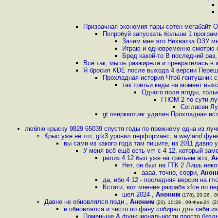
Призрачная экономия пары сотен мегабайт О
Попробуй запускать больше 1 програ
Зачем мне это Нехватка ОЗУ мн
Играю и одновременно смотрю 
Бред какой-то В последний раз,
Всё так, мышь разжирела и превратилась в 
Я бросил KDE после выхода 4 версии Переш
Прохладная история Чтоб гентушник с
так третьи кеды на момент вых
Одного поля ягоды, тольк
ГНОМ 2 по сути лу
Согласен Лу
gt оверквотинг удален Прохладная ис
люблю крыску 9829 65039 спустя годы по прежнему одна из луч
Крыс уже не тот, gtk3 уронил перформанс, а wayland фу
вы сами из какого года там пишите, из 2011 давно 
У меня всё ещё есть vm с 4 12, который зам
релиз 4 12 был уже на третьем жтк
,
А
Нет, он был на ГТК 2 Лишь нек
аааа, точно, сорри
,
Анон
да, ибо 4 12 - последняя версия на г
Кстати, вот мнение разраба xfce по пер
шел 2024
,
Аноним
(178), 20:26 , 0
Давно не обновлялся поди
,
Аноним
(20), 10:39 , 09-Фев-24, (2
и обновлялся и чисто по фану собирал для себя из
Поменьше А функциональности просто бездн