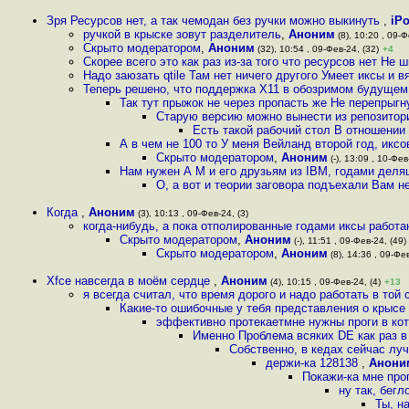
Зря Ресурсов нет, а так чемодан без ручки можно выкинуть
,
iP
ручкой в крыске зовут разделитель
,
Аноним
(8), 10:20 , 09-Ф
Скрыто модератором
,
Аноним
(32), 10:54 , 09-Фев-24, (32)
+4
Скорее всего это как раз из-за того что ресурсов нет Не
Надо заюзать qtile Там нет ничего другого Умеет иксы и 
Теперь решено, что поддержка X11 в обозримом будущем
Так тут прыжок не через пропасть же Не перепрыгн
Старую версию можно вынести из репозитори
Есть такой рабочий стол В отношении
А в чем не 100 то У меня Вейланд второй год, иксо
Скрыто модератором
,
Аноним
(-), 13:09 , 10-Фев
Нам нужен А M и его друзьям из IBM, годами деля
О, а вот и теории заговора подъехали Вам н
Когда
,
Аноним
(3), 10:13 , 09-Фев-24, (3)
когда-нибудь, а пока отполированные годами иксы работа
Скрыто модератором
,
Аноним
(-), 11:51 , 09-Фев-24, (49)
Скрыто модератором
,
Аноним
(8), 14:36 , 09-Фев
Xfce навсегда в моём сердце
,
Аноним
(4), 10:15 , 09-Фев-24, (4)
+13
я всегда считал, что время дорого и надо работать в той 
Какие-то ошибочные у тебя представления о крысе
эффективно протекаетмне нужны проги в кот
Именно Проблема всяких DE как раз в
Собственно, в кедах сейчас лу
держи-ка 128138
,
Анони
Покажи-ка мне про
ну так, бегл
Ты, н