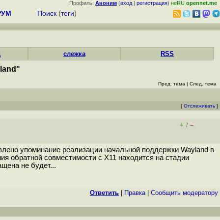
Профиль:
Аноним
(
вход
|
регистрация
)
неRU
opennet.me
РУМ
Поиск
(
теги
)
д
слежка
RSS
land"
Пред. тема
|
След. тема
[
Отслеживать
]
+
–
/
авлено упоминание реализации начальной поддержки Wayland в
ия обратной совместимости с X11 находится на стадии
щена не будет...
Ответить
|
Правка
|
Cообщить модератору