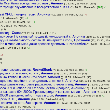
обы Хсы были всегда, нового нам
,
Аноним
(-), 12:59 , 11-Фев-24, (259)
же тренде окукливания в воображаемой р
,
К.О.
(?), 18:21 , 11-Фев-24, (
282
)
+1
ный XFCE потеряет всяк
,
Аноним
(40), 11:14 , 09-Фев-24, (39)
–6
1:19 , 09-Фев-24, (41)
+1
65), 12:32 , 09-Фев-24, (65)
+4
(??), 11:22 , 09-Фев-24, (42)
 (43)
т назад
,
Guest
(??), 22:36 , 09-Фев-24, (191)
о при этом Не стильный, модный, молодежный к
,
Аноним
(218), 11:47 , 10-Фев
акууме юзабельность софта НЕ измеряется коли
,
Прохожий
(??), 13:36 , 10-
 Или в мире линукса даже openbox допилить н
,
randomize
(?), 14:36 , 10-Фев-2
11:57 , 09-Фев-24, (51)
+2
–1
6)
7)
я использовать линук
,
RocketShark
(?), 11:42 , 09-Фев-24, (45)
+5
ридесктоп в точку, хотя у
,
Аноним
(18), 11:47 , 09-Фев-24, (48)
о UX кривой и косой Эти ребят
,
Аноним
(-), 11:55 , 09-Фев-24, (50)
дно неспособно что-то сделать внятное б
,
Аноним
(61), 12:01 , 09-Фев-24, (5
 еще разные текстовые редакторы, плееры и вид
,
Аноним
(-), 12:07 , 09-Фев-
хаоса 90х и начала 2000х сообщество и родило
,
Аноним
(18), 12:44 , 09-Фев-2
 как раз с 90х-2000х Проекты родили конкретные лич
,
Аноним
(-), 13:34 ,
00500 зависимостей от гнума и фри
,
Аноним
(61), 11:59 , 09-Фев-24, (53)
+2
версии KDE
,
Аноним
(18), 12:38 , 09-Фев-24, (68)
 плазма, то есть 5ая версия
,
Аноним
(8), 14:49 , 09-Фев-24, (101)
им
(18), 13:14 , 09-Фев-24, (78)