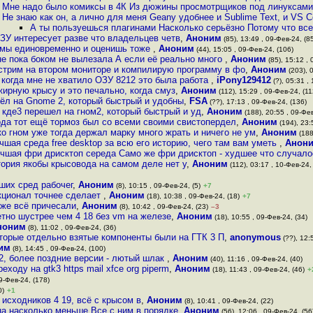
Мне надо было комиксы в 4К Из дюжины просмотрщиков под линуксами
Не знаю как он, а лично для меня Geany удобнее и Sublime Text, и VS 
А ты пользуешься плагинами Насколько серьёзно Потому что все
ЗУ интересует разве что владельцев четв
,
Аноним
(85), 13:49 , 09-Фев-24, (8
ммы единовременно и оценишь тоже
,
Аноним
(44), 15:05 , 09-Фев-24, (106)
е пока боком не вылезала А если её реально много
,
Аноним
(85), 15:12 , 
стрим на втором мониторе и компилирую программу в фо
,
Аноним
(203), 
 когда мне не хватило ОЗУ 8212 это была работа
,
iPony129412
(?), 05:31 ,
жирную крысу и это печально, когда смуз
,
Аноним
(112), 15:29 , 09-Фев-24, (11
ёл на Gnome 2, который быстрый и удобны
,
FSA
(??), 17:13 , 09-Фев-24, (136)
 кде3 перешел на гном2, который быстрый и уд
,
Аноним
(188), 20:55 , 09-Фев
ода тот ещё тормоз был со всеми своими свистопердел
,
Аноним
(194), 23:
о гном уже тогда держал марку много жрать и ничего не ум
,
Аноним
(188
чшая среда free desktop за всю его историю, чего там вам уметь
,
Анон
чшая фри дрисктоп середа Само же фри дрисктоп - худшее что случало
тория якобы крысовода на самом деле нет у
,
Аноним
(112), 03:17 , 10-Фев-24,
ших сред рабочег
,
Аноним
(8), 10:15 , 09-Фев-24, (5)
+7
нкционал точнее сделает
,
Аноним
(18), 10:38 , 09-Фев-24, (18)
+7
уже всё причесали
,
Аноним
(8), 10:42 , 09-Фев-24, (23)
–3
етно шустрее чем 4 18 без vm на железе
,
Аноним
(18), 10:55 , 09-Фев-24, (34)
ноним
(8), 11:02 , 09-Фев-24, (36)
оторые отдельно взятые компоненты были на ГТК 3 П
,
anonymous
(??), 12:
им
(8), 14:45 , 09-Фев-24, (100)
тк2, более поздние версии - лютый шлак
,
Аноним
(40), 11:16 , 09-Фев-24, (40)
еходу на gtk3 https mail xfce org piperm
,
Аноним
(18), 11:43 , 09-Фев-24, (46)
+
9-Фев-24, (178)
0)
+1
 исходников 4 19, всё с крысом в
,
Аноним
(8), 10:41 , 09-Фев-24, (22)
а насколько меньше Все с ним в порядке
,
Аноним
(56), 12:06 , 09-Фев-24, (56