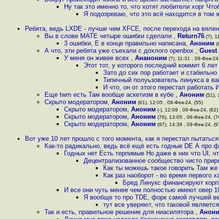
Ну так это именно то, что хотят любители хорг Чт
Я подозреваю, что это всё находится в том 
Ребята, ведь LXDE - лучше чем XFCE, после перехода на вяле
Вы в слове MATE четыре ошибки сделали
,
Return76
(?), 1
3 ошибки, Е в конце правильно написана
,
Аноним
(
А что, эти ребята уже съехали с дохлого openbox
,
Guest
У меня он живее всех
,
Ананоним
(?), 11:31 , 09-Фев-24,
Этот тот, у которого последний коммит 6 ле
Зато до сих пор работает и стабильн
Типичный полуьзователь линукса в в
И что, он от этого перестал работать
Еще twm есть Там вообще аскетизм в кубе
,
Аноним
(51), 
Скрыто модератором
,
Аноним
(61), 12:05 , 09-Фев-24, (55)
Скрыто модератором
,
Аноним
(-), 12:09 , 09-Фев-24, (62)
Скрыто модератором
,
Аноним
(76), 13:05 , 09-Фев-24, (7
Скрыто модератором
,
Аноним
(97), 14:39 , 09-Фев-24, (9
Вот уже 10 лет прошло с того момента, как я перестал пытатьс
Как-то радикально, ведь всё ещё есть годные DE А про ф
Годных нет Есть терпимые Но даже в них что UI, чт
Децентрализованное сообщество чисто приро
Как ты можешь такое говорить Там же
Как раз наоборот - во время первого 
Бред Линукс финансируют корпы
И все они чуть менее чем полностью имеют овер 1
Я вообще то про TDE, форк самой лучшей 
тут все уверяют, что таковой является
Так и есть, правильное решение для ниасилятора
,
Анон