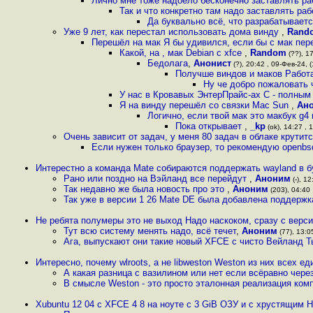
Лично мне тоже надоело бесконечно заставлять ра
Так и что конкретно там надо заставлять раб
Да буквально всё, что разрабатывает
Уже 9 лет, как перестал использовать дома винду
,
Rand
Перешёл на мак Я бы удивился, если бы с мак пе
Какой, на , мак Debian с xfce
,
Random
(??), 17
Бeдoлaгa
,
Анонист
(?), 20:42 , 09-Фев-24, 
Получше виндов и маков Работ
Ну че добро пожаловать 
У нас в Кровавых ЭнтерПрайс-ах С - полным
Я на винду перешёл со связки Mac Sun
,
Ан
Логично, если твой мак это макбук g4 
Пока открывает
,
_kp
(ok), 14:27 , 
Очень зависит от задач, у меня 80 задач в облаке крутит
Если нужен только браузер, то рекомендую openbs
Интерестно а команда Mate собираются поддержать wayland в
Рано или поздно на Вэйланд все перейдут
,
Аноним
(-), 12
Так недавно же была новость про это
,
Аноним
(203), 04:40 
Так уже в версии 1 26 Mate DE была добавлена поддержк
Не ребята полумеры это не выход Надо наскоком, сразу с верси
Тут всю систему менять надо, всё течет
,
Аноним
(77), 13:0
Ага, выпускают они такие новый XFCE с чисто Вейланд Ты
Интересно, почему wlroots, а не libweston Weston из них всех е
А какая разница с вазилином или нет если всёравно чере
В смысле Weston - это просто эталонная реализация ком
Xubuntu 12 04 c XFCE 4 8 на ноуте с 3 GiB ОЗУ и с хрустящим H