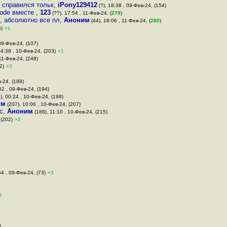
 справился тольк
,
iPony129412
(?), 18:38 , 09-Фев-24, (154)
Code вместе
,
123
(??), 17:54 , 11-Фев-24, (
279
)
, абсолютно все пл
,
Аноним
(44), 18:06 , 11-Фев-24, (
280
)
5)
+1
09-Фев-24, (107)
04:38 , 10-Фев-24, (203)
+1
 11-Фев-24, (248)
2)
+3
-24, (188)
52 , 09-Фев-24, (194)
), 00:24 , 10-Фев-24, (198)
им
(207), 10:06 , 10-Фев-24, (207)
с
,
Аноним
(188), 11:10 , 10-Фев-24, (215)
 (202)
+2
54 , 09-Фев-24, (73)
+3
2
)