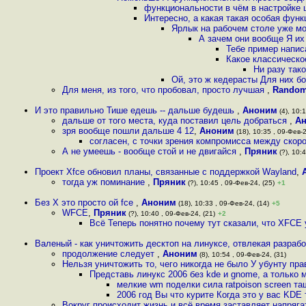
функциональности в чём в настройке 
Интересно, а какая такая особая фун
Ярлык на рабочем столе уже м
А зачем они вообще Я их
Тебе пример напис
Какое классическо
Ни разу так
Ой, это ж кедерасты Для них 
Для меня, из того, что пробовал, просто лучшая
,
Rando
И это правильно Тише едешь -- дальше будешь
,
Аноним
(4), 10:1
дальше от того места, куда поставил цель добраться
,
А
зря вообще пошли дальше 4 12
,
Аноним
(18), 10:35 , 09-Фев-2
согласен, с точки зрения компромисса между скор
А не умеешь - вообще стой и не двигайся
,
Пряник
(?), 10:4
Проект Xfce обновил планы, связанные с поддержкой Wayland
,
тогда уж поминание
,
Пряник
(?), 10:45 , 09-Фев-24, (25)
+1
Без X это просто ой fce
,
Аноним
(18), 10:33 , 09-Фев-24, (14)
+5
WFCE
,
Пряник
(?), 10:40 , 09-Фев-24, (21)
+2
Всё Теперь понятно почему тут сказали, что XFCE
Валеный - как уничтожить десктоп на линуксе, отвлекая разраб
продолжение следует
,
Аноним
(8), 10:54 , 09-Фев-24, (31)
Нельзя уничтожить то, чего никогда не было У убунту пра
Представь линукс 2006 без kde и gnome, а только
мелкие wm поделки сила ratpoison screen та
2006 год Вы что курите Когда это у вас KDE
Вокруг происходит жизнь и всё время заставляет напряга