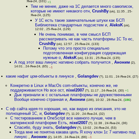
Янв-24, (101)
+1
Тем не менее, даже на 1С делается много самописок,
которые не имеют никакого отн
,
CrushBy
(ok), 11:35 , 25-
Янв-24, (125)
У 1С есть такие замечательные штуки как БСП
Библиотека стандартных подсистем и
,
AleksK
(ok),
12:02 , 25-Янв-24, (129)
Не очень понимаю, в чем смысл БСП
рассматривать не как часть платформы 1С То ес
,
CrushBy
(ok), 12:57 , 25-Янв-24, (133)
Потому что это просто специально
подготовленная конфигурация содержащая
нужные о
,
AleksK
(ok), 13:31 , 25-Янв-24, (135)
А под этот ваш линукс нативно собрать получится
,
Аноним
(2),
14:01 , 24-Янв-24, (65)
–1
какие нафиг цом-объекты в линуксе
,
Golangdev
(?), 11:01 , 24-Янв-24, (27)
Конкретно в Linux и MacOs com-объекты, конечно же, не
поддерживаются Но все ост
,
nixel2007
(?), 11:17 , 24-Янв-24, (30)
+1
Дык признали ж с остальные платформы не дружественными
Вообще конечно странная и
,
Аноним
(186), 10:32 , 28-Янв-24, (
186
)
С оф сайта идея-то хорошая, но, как видно из описания, это не
полноценный 1C, и
,
Golangdev
(?), 11:20 , 24-Янв-24, (32)
С тестированием в OneScript все намного лучше, чем в
материнской платформе Есть
,
nixel2007
(?), 11:38 , 24-Янв-24, (36)
Спасибо, буду знать
,
Golangdev
(?), 13:02 , 24-Янв-24, (53)
Тогда мне не понятна какава цель Я хочу клон 1с 7 нативно под
линукс
,
Аноним
(2), 14:05 , 24-Янв-24, (66)
–1