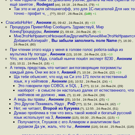
ещё занятое
,
Rodegast
(ok), 16:18 , 24-Янв-24, (79)
+4
Так это и не для ойтешнегофф, это для 1С-писателей Для них то
точно - профит ч
,
_
(??), 00:07 , 26-Янв-24, (
149
)
+1
СпасибоНоНет
,
Аноним
(6), 09:42 , 24-Янв-24, (6)
+15
Процедура ПриветМир Сообщить Здравствуй, Мир
КонецПроцедуры
,
Аноним
(2), 09:44 , 24-Янв-24, (9)
+1
МнеЭтоНеНравитсяНезнаюКакДругимНоЛичноМнеЭтоНеНравитс
ДобавитьКопирайт
,
Вы забыли заполнить поле Name
(?), 16:30 ,
24-Янв-24, (80)
При чтении этого кода у меня в голове голос робота-зайца из
мультика Ну погоди
,
Аноним
(13), 10:06 , 24-Янв-24, (13)
+10
Что, не осилил Мда, слабый нынче пошёл эксперт 8230
,
Аноним
(16), 10:11 , 24-Янв-24, (16)
+1
А теперь представь что читают англоговорящие погромисты
каждый день Они же все п
,
Ананий
(?), 10:34 , 24-Янв-24, (22)
+19
Ща тебе объяснят, что код на Си это 171 почти естественный
язык, я у нэйтивов
,
Аноним
(16), 10:52 , 24-Янв-24, (24)
+1
Это говорили про COBOL и SQL
,
1
(??), 11:14 , 24-Янв-24, (29)
наоборот - в смысле он настолько далек от естественного, что
нейтивов не должно
,
нах.
(?), 11:49 , 24-Янв-24, (39)
А ведь вы правы
,
Аноним
(25), 10:54 , 24-Янв-24, (25)
+2
Это Другое Понимать Надо
,
PnD
(??), 11:54 , 24-Янв-24, (42)
+7
Нет, не читают
,
Второй из Кукуева
(?), 12:55 , 24-Янв-24, (51)
Думаю проблема в том что весь такой живой и богатый русский
язык использует на 3
,
Аноним
(115), 00:30 , 25-Янв-24, (115)
+3
Получается, Глушков с его Алмиром и аналитиком был
дураком Да уж, жаль, что ты
,
Аноним
(116), 04:44 , 25-Янв-24, (116)