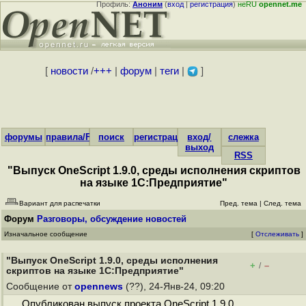
Профиль:
Аноним
(
вход
|
регистрация
)
неRU
opennet.me
[
новости
/
+++
|
форум
|
теги
|
]
форумы
правила/FAQ
поиск
регистрация
вход/
слежка
выход
RSS
"Выпуск OneScript 1.9.0, среды исполнения скриптов
на языке 1С:Предприятие"
Вариант для распечатки
Пред. тема
|
След. тема
Форум
Разговоры, обсуждение новостей
Изначальное сообщение
[
Отслеживать
]
"Выпуск OneScript 1.9.0, среды исполнения
+
–
/
скриптов на языке 1С:Предприятие"
Сообщение от
opennews
(??), 24-Янв-24, 09:20
Опубликован выпуск проекта OneScript 1.9.0,