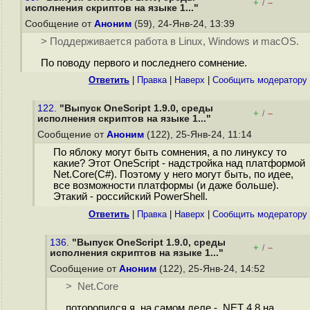
+
–
/
исполнения скриптов на языке 1..."
Сообщение от
Аноним
(59), 24-Янв-24, 13:39
> Поддерживается работа в Linux, Windows и macOS.
По поводу первого и последнего сомнение.
Ответить
|
Правка
|
Наверх
|
Cообщить модератору
122.
"Выпуск OneScript 1.9.0, среды
+
–
/
исполнения скриптов на языке 1..."
Сообщение от
Аноним
(122), 25-Янв-24, 11:14
По яблоку могут быть сомнения, а по линуксу то
какие? Этот OneScript - надстройка над платформой
Net.Core(С#). Поэтому у него могут быть, по идее,
все возможности платформы (и даже больше).
Этакий - российский PowerShell.
Ответить
|
Правка
|
Наверх
|
Cообщить модератору
136.
"Выпуск OneScript 1.9.0, среды
+
–
/
исполнения скриптов на языке 1..."
Сообщение от
Аноним
(122), 25-Янв-24, 14:52
> Net.Core
поторопился я, на самом деле - .NET 4.8 на