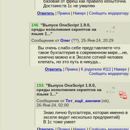
базовая от фреш как правило избыточна
Достоинств 1с не умаляю
Ответить
|
Правка
|
Наверх
|
Cообщить модератору
146
.
"Выпуск OneScript 1.9.0,
–3
среды исполнения скриптов на
+
–
/
языке 1..."
Сообщение от
Олег
(??), 25-Янв-24, 20:29
Вы очень слабо себе представляете что
такое бухгалтерия в современном мире....не,
конечно можно и в Экселе сотней человек
клепать, но это путь в никуда...
Ответить
|
Правка
|
К родителю #112
|
Наверх
|
Cообщить модератору
153
.
"Выпуск OneScript 1.9.0,
+4
среды исполнения скриптов на
+
–
/
языке 1..."
Сообщение от
Тот_ещё_аноним
(ok),
26-Янв-24, 02:00
Знаю лично бухгалтера, которая именно в
экселе ведет несколько предприятий)
В 1с тоже умеет
Ответить
|
Правка
|
Наверх
|
Cообщить модератору