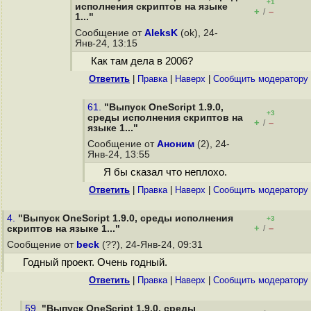
+1
исполнения скриптов на языке
+
–
/
1..."
Сообщение от
AleksK
(ok), 24-
Янв-24, 13:15
Как там дела в 2006?
Ответить
|
Правка
|
Наверх
|
Cообщить модератору
61.
"Выпуск OneScript 1.9.0,
+3
среды исполнения скриптов на
+
–
/
языке 1..."
Сообщение от
Аноним
(2), 24-
Янв-24, 13:55
Я бы сказал что неплохо.
Ответить
|
Правка
|
Наверх
|
Cообщить модератору
4.
"Выпуск OneScript 1.9.0, среды исполнения
+3
+
–
скриптов на языке 1..."
/
Сообщение от
beck
(??), 24-Янв-24, 09:31
Годный проект. Очень годный.
Ответить
|
Правка
|
Наверх
|
Cообщить модератору
59.
"Выпуск OneScript 1.9.0, среды