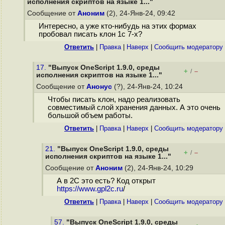
исполнения скриптов на языке 1..."
Сообщение от
Аноним
(2), 24-Янв-24, 09:42
Интересно, а уже кто-нибудь на этих формах
пробовал писать клон 1с 7-х?
Ответить
|
Правка
|
Наверх
|
Cообщить модератору
17.
"Выпуск OneScript 1.9.0, среды
+
–
/
исполнения скриптов на языке 1..."
Сообщение от
Анонус
(?), 24-Янв-24, 10:24
Чтобы писать клон, надо реализовать
совместимый слой хранения данных. А это очень
большой объем работы.
Ответить
|
Правка
|
Наверх
|
Cообщить модератору
21.
"Выпуск OneScript 1.9.0, среды
+
–
/
исполнения скриптов на языке 1..."
Сообщение от
Аноним
(2), 24-Янв-24, 10:29
А в 2С это есть? Код открыт
https://www.gpl2c.ru
/
Ответить
|
Правка
|
Наверх
|
Cообщить модератору
57.
"Выпуск OneScript 1.9.0, среды