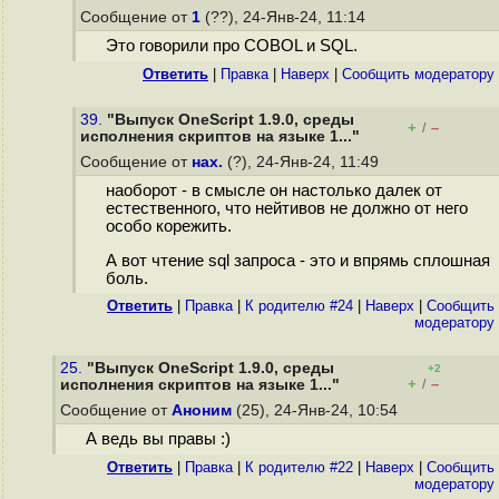
Сообщение от
1
(??), 24-Янв-24, 11:14
Это говорили про COBOL и SQL.
Ответить
|
Правка
|
Наверх
|
Cообщить модератору
39.
"Выпуск OneScript 1.9.0, среды
+
–
/
исполнения скриптов на языке 1..."
Сообщение от
нах.
(?), 24-Янв-24, 11:49
наоборот - в смысле он настолько далек от
естественного, что нейтивов не должно от него
особо корежить.
А вот чтение sql запроса - это и впрямь сплошная
боль.
Ответить
|
Правка
|
К родителю #24
|
Наверх
|
Cообщить
модератору
25.
"Выпуск OneScript 1.9.0, среды
+2
+
–
исполнения скриптов на языке 1..."
/
Сообщение от
Аноним
(25), 24-Янв-24, 10:54
А ведь вы правы :)
Ответить
|
Правка
|
К родителю #22
|
Наверх
|
Cообщить
модератору