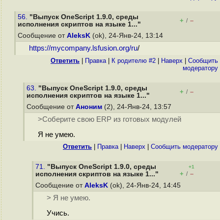
56.
"Выпуск OneScript 1.9.0, среды
+
–
/
исполнения скриптов на языке 1..."
Сообщение от
AleksK
(ok), 24-Янв-24, 13:14
https://mycompany.lsfusion.org/ru
/
Ответить
|
Правка
|
К родителю #2
|
Наверх
|
Cообщить
модератору
63.
"Выпуск OneScript 1.9.0, среды
+
–
/
исполнения скриптов на языке 1..."
Сообщение от
Аноним
(2), 24-Янв-24, 13:57
>Соберите свою ERP из готовых модулей
Я не умею.
Ответить
|
Правка
|
Наверх
|
Cообщить модератору
71.
"Выпуск OneScript 1.9.0, среды
+1
+
–
исполнения скриптов на языке 1..."
/
Сообщение от
AleksK
(ok), 24-Янв-24, 14:45
> Я не умею.
Учись.