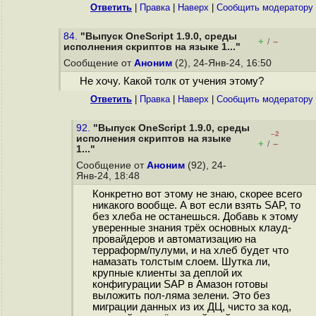
Ответить
|
Правка
|
Наверх
|
Cообщить модератору
84.
"Выпуск OneScript 1.9.0, среды
+
–
/
исполнения скриптов на языке 1..."
Сообщение от
Аноним
(2), 24-Янв-24, 16:50
Не хочу. Какой толк от учения этому?
Ответить
|
Правка
|
Наверх
|
Cообщить модератору
92.
"Выпуск OneScript 1.9.0, среды
–2
исполнения скриптов на языке
+
–
/
1..."
Сообщение от
Аноним
(92), 24-
Янв-24, 18:48
Конкретно вот этому не знаю, скорее всего
никакого вообще. А вот если взять SAP, то
без хлеба не останешься. Добавь к этому
уверенные знания трёх основных клауд-
провайдеров и автоматизацию на
терраформ/пулуми, и на хлеб будет что
намазать толстым слоем. Шутка ли,
крупные клиенты за деплой их
конфигурации SAP в Амазон готовы
выложить пол-ляма зелени. Это без
миграции данных из их ДЦ, чисто за код,