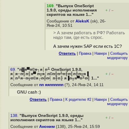
169
.
"Выпуск OneScript
1.9.0, среды исполнения
+
–
/
скриптов на языке 1..."
Сообщение от
AleksK
(ok), 26-
Янв-24, 10:51
> А зачем работать в РФ? Работать
надо там, где есть спрос.
А зачем нужен SAP если есть 1С?
Ответить
|
Правка
|
Наверх
|
Cообщить
модератору
69.
"п▓я▀п©я┐я│п╨ OneScript 1.9.0,
я│я─п╣п╢я▀ п╦я│п©п╬п╩п╫п╣п╫п╦я▐
+
–
/
я│п╨я─п╦п©я┌п╬п╡ п╫п╟ я▐п╥я▀п╨п╣ 1..."
Сообщение от
пп яяпппппп
(?), 24-Янв-24, 14:11
GNU cash :)
Ответить
|
Правка
|
К родителю #2
|
Наверх
|
Cообщить
модератору
138.
"Выпуск OneScript 1.9.0, среды
+
–
/
исполнения скриптов на языке 1..."
Сообщение от
Аноним
(138), 25-Янв-24, 15:59