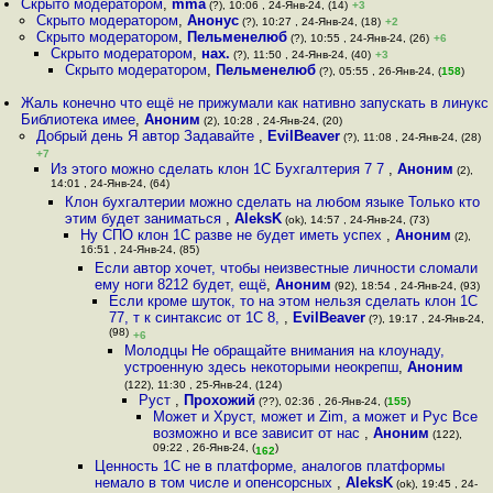
Скрыто модератором
,
mma
(?), 10:06 , 24-Янв-24, (14)
+3
Скрыто модератором
,
Анонус
(?), 10:27 , 24-Янв-24, (18)
+2
Скрыто модератором
,
Пельменелюб
(?), 10:55 , 24-Янв-24, (26)
+6
Скрыто модератором
,
нах.
(?), 11:50 , 24-Янв-24, (40)
+3
Скрыто модератором
,
Пельменелюб
(?), 05:55 , 26-Янв-24, (
158
)
Жаль конечно что ещё не прижумали как нативно запускать в линукс
Библиотека имее
,
Аноним
(2), 10:28 , 24-Янв-24, (20)
Добрый день Я автор Задавайте
,
EvilBeaver
(?), 11:08 , 24-Янв-24, (28)
+7
Из этого можно сделать клон 1С Бухгалтерия 7 7
,
Аноним
(2),
14:01 , 24-Янв-24, (64)
Клон бухгалтерии можно сделать на любом языке Только кто
этим будет заниматься
,
AleksK
(ok), 14:57 , 24-Янв-24, (73)
Ну СПО клон 1С разве не будет иметь успех
,
Аноним
(2),
16:51 , 24-Янв-24, (85)
Если автор хочет, чтобы неизвестные личности сломали
ему ноги 8212 будет, ещё
,
Аноним
(92), 18:54 , 24-Янв-24, (93)
Если кроме шуток, то на этом нельзя сделать клон 1С
77, т к синтаксис от 1С 8,
,
EvilBeaver
(?), 19:17 , 24-Янв-24,
(98)
+6
Молодцы Не обращайте внимания на клоунаду,
устроенную здесь некоторыми неокрепш
,
Аноним
(122), 11:30 , 25-Янв-24, (124)
Руст
,
Прохожий
(??), 02:36 , 26-Янв-24, (
155
)
Может и Хруст, может и Zim, а может и Рус Все
возможно и все зависит от нас
,
Аноним
(122),
09:22 , 26-Янв-24, (
)
162
Ценность 1С не в платформе, аналогов платформы
немало в том числе и опенсорсных
,
AleksK
(ok), 19:45 , 24-