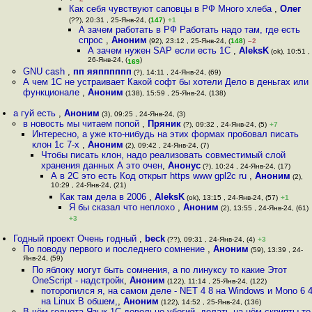
Как себя чувствуют саповцы в РФ Много хлеба
,
Олег
(??), 20:31 , 25-Янв-24, (
147
)
+1
А зачем работать в РФ Работать надо там, где есть
спрос
,
Аноним
(92), 23:12 , 25-Янв-24, (
148
)
–2
А зачем нужен SAP если есть 1С
,
AleksK
(ok), 10:51 ,
26-Янв-24, (
)
169
GNU cash
,
пп яяпппппп
(?), 14:11 , 24-Янв-24, (69)
А чем 1С не устраивает Какой софт бы хотели Дело в деньгах или
функционале
,
Аноним
(138), 15:59 , 25-Янв-24, (138)
а гуй есть
,
Аноним
(3), 09:25 , 24-Янв-24, (3)
в новость мы читаем попой
,
Пряник
(?), 09:32 , 24-Янв-24, (5)
+7
Интересно, а уже кто-нибудь на этих формах пробовал писать
клон 1с 7-х
,
Аноним
(2), 09:42 , 24-Янв-24, (7)
Чтобы писать клон, надо реализовать совместимый слой
хранения данных А это очен
,
Анонус
(?), 10:24 , 24-Янв-24, (17)
А в 2С это есть Код открыт https www gpl2c ru
,
Аноним
(2),
10:29 , 24-Янв-24, (21)
Как там дела в 2006
,
AleksK
(ok), 13:15 , 24-Янв-24, (57)
+1
Я бы сказал что неплохо
,
Аноним
(2), 13:55 , 24-Янв-24, (61)
+3
Годный проект Очень годный
,
beck
(??), 09:31 , 24-Янв-24, (4)
+3
По поводу первого и последнего сомнение
,
Аноним
(59), 13:39 , 24-
Янв-24, (59)
По яблоку могут быть сомнения, а по линуксу то какие Этот
OneScript - надстройк
,
Аноним
(122), 11:14 , 25-Янв-24, (122)
поторопился я, на самом деле - NET 4 8 на Windows и Mono 6 
на Linux В обшем,
,
Аноним
(122), 14:52 , 25-Янв-24, (136)
В чём годнота Язык 1С довольно убогий, делать на нём скрипты то