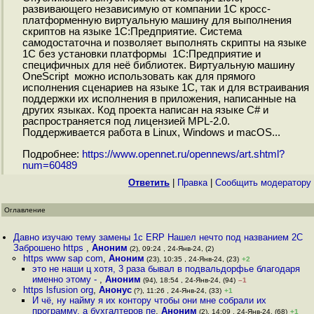
развивающего независимую от компании 1С кросс-
платформенную виртуальную машину для выполнения
скриптов на языке 1С:Предприятие. Система
самодостаточна и позволяет выполнять скрипты на языке
1С без установки платформы 1С:Предприятие и
специфичных для неё библиотек. Виртуальную машину
OneScript можно использовать как для прямого
исполнения сценариев на языке 1С, так и для встраивания
поддержки их исполнения в приложения, написанные на
других языках. Код проекта написан на языке С# и
распространяется под лицензией MPL-2.0.
Поддерживается работа в Linux, Windows и macOS...
Подробнее:
https://www.opennet.ru/opennews/art.shtml?
num=60489
Ответить
|
Правка
|
Cообщить модератору
Оглавление
Давно изучаю тему замены 1с ERP Нашел нечто под названием 2С
Заброшено https
,
Аноним
(2), 09:24 , 24-Янв-24, (2)
https www sap com
,
Аноним
(23), 10:35 , 24-Янв-24, (23)
+2
это не наши ц хотя, 3 раза бывал в подвальдорфье благодаря
именно этому -
,
Аноним
(94), 18:54 , 24-Янв-24, (94)
–1
https lsfusion org
,
Анонус
(?), 11:26 , 24-Янв-24, (33)
+1
И чё, ну найму я их контору чтобы они мне собрали их
программу, а бухгалтеров пе
,
Аноним
(2), 14:09 , 24-Янв-24, (68)
+1