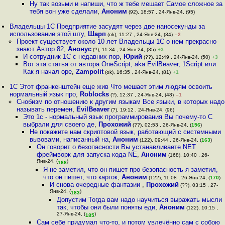
Ну так возьми и напиши, что ж тебе мешает Самое сложное за
тебя вон уже сделали
,
Аноним
(92), 18:57 , 24-Янв-24, (95)
Владельцы 1С Предприятие засудят через две наносекунды за
использование этой шту
,
Шарп
(ok), 11:27 , 24-Янв-24, (34)
–2
Проект существует около 10 лет Владельцы 1С о нем прекрасно
знают Автор 82
,
Анонус
(?), 11:34 , 24-Янв-24, (35)
+3
И сотрудник 1С с недавних пор
,
Юрий
(??), 12:49 , 24-Янв-24, (50)
+3
Вот эта статья от автора OneScript, aka EvilBeaver, 1Script или
Как я начал ope
,
Zampolit
(ok), 16:35 , 24-Янв-24, (81)
+1
1C Этот франкенштейн еще жив Что мешает этим людям освоить
нормальный язык про
,
Roblocks
(?), 12:37 , 24-Янв-24, (48)
–1
Снобизм по отношению к другим языкам Все языки, в которых надо
называть перемен
,
EvilBeaver
(?), 19:12 , 24-Янв-24, (96)
Это 1с - нормальный язык программирования Вы почему-то C
выбрали для своего де
,
Прохожий
(??), 02:53 , 26-Янв-24, (
156
)
Не покажите нам скриптовой язык, работающий с системными
вызовами, написанный на
,
Аноним
(122), 09:44 , 26-Янв-24, (
163
)
Он говорит о безопасности Вы устанавливаете NET
фреймворк для запуска кода NE
,
Аноним
(168), 10:40 , 26-
Янв-24, (
)
168
Я не заметил, что он пишет про безопасность я заметил,
что он пишет, что каргок
,
Аноним
(122), 11:08 , 26-Янв-24, (
170
)
И снова очередные фантазии
,
Прохожий
(??), 03:15 , 27-
Янв-24, (
)
183
Допустим Тогда вам надо научиться выражать мысли
так, чтобы они были поняты еди
,
Аноним
(122), 10:15 ,
27-Янв-24, (
)
185
Сам себе придумал что-то, и потом увлечённо сам с собою