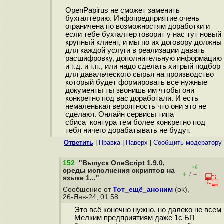
OpenPapirus не сможет заменить
бухгалтерию. Инфопредприятие очень
ограничена по возможностям доработки и
если тебе бухгалтер говорит у нас тут новый
крупный клиент, и мы по их договору должны
для каждой услуги в реализации давать
расшифровку, дополнительную информацию
и т.д. и т.п., или надо сделать хитрый подбор
для давальческого сырья на производство
который будет формировать все нужные
документы ты звонишь им чтобы они
конкретно под вас доработали. И есть
немаленькая вероятность что они это не
сделают. Онлайн сервисы типа
сбиса контура тем более конкретно под
тебя ничего дорабатывать не будут.
Ответить
|
Правка
|
Наверх
|
Cообщить модератору
152
.
"Выпуск OneScript 1.9.0,
+6
среды исполнения скриптов на
+
–
/
языке 1..."
Сообщение от
Тот_ещё_аноним
(ok),
26-Янв-24, 01:58
Это всё конечно нужно, но далеко не всем
Мелким предприятиям даже 1с БП