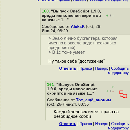
160
.
"Выпуск OneScript 1.9.0,
среды исполнения скриптов
+
–
/
на языке 1..."
Сообщение от
AleksK
(ok), 26-
Янв-24, 08:29
> Знаю лично бухгалтера, которая
именно в экселе ведет несколько
предприятий)
> В 1с тоже умеет
Ну такое себе "достижение"
Ответить
|
Правка
|
Наверх
|
Cообщить
модератору
161
.
"Выпуск OneScript
+1
1.9.0, среды исполнения
+
–
/
скриптов на языке 1..."
Сообщение от
Тот_ещё_аноним
(ok), 26-Янв-24, 08:36
Каждый человек имеет право на
безобидное хобби
Ответить
|
Правка
|
Наверх
|
Cообщить
модератору