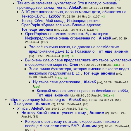
Так erp не заменяет бухгалтерию Это в первую очередь
производство, склад, логис
,
AleksK
(ok), 15:21 , 24-Янв-24, (74)
А 1С уже показательно, словно малые дети, обижается на
Тензор-СБИС
,
128557
(?), 21:56 , 24-Янв-24, (105)
+3
Тензор-Сбис, Мой склад, Инфопредприятие,
OpenPapirusВроде все живыВполне адекват
,
Тот_ещё_аноним
(ok), 22:27 , 24-Янв-24, (112)
+6
OpenPapirus не сможет заменить бухгалтерию
Инфопредприятие очень ограничена по
,
AleksK
(ok), 06:39 ,
25-Янв-24, (117)
Это всё конечно нужно, но далеко не всемМелким
предприятиям даже 1с БП базовая о
,
Тот_ещё_аноним
(ok), 01:58 , 26-Янв-24, (
152
)
+6
Вы очень слабо себе представляете что такое бухгалтери
в современном мире не
,
Олег
(??), 20:29 , 25-Янв-24, (
146
)
–3
Знаю лично бухгалтера, которая именно в экселе ведет
несколько предприятий В 1с
,
Тот_ещё_аноним
(ok),
02:00 , 26-Янв-24, (
)
153
+4
Ну такое себе достижение
,
AleksK
(ok), 08:29 , 26-Янв-24,
(
)
160
Каждый человек имеет право на безобидное хобби
,
Тот_ещё_аноним
(ok), 08:36 , 26-Янв-24, (
161
)
+1
https mycompany lsfusion org ru
,
AleksK
(ok), 13:14 , 24-Янв-24, (56)
Я не умею
,
Аноним
(2), 13:57 , 24-Янв-24, (63)
Учись
,
AleksK
(ok), 14:45 , 24-Янв-24, (71)
+1
Не хочу Какой толк от учения этому
,
Аноним
(2), 16:50 , 24-
Янв-24, (84)
Конкретно вот этому не знаю, скорее всего никакого
вообще А вот если взять SAP,
,
Аноним
(92), 18:48 , 24-Янв-24,
(92)
–2