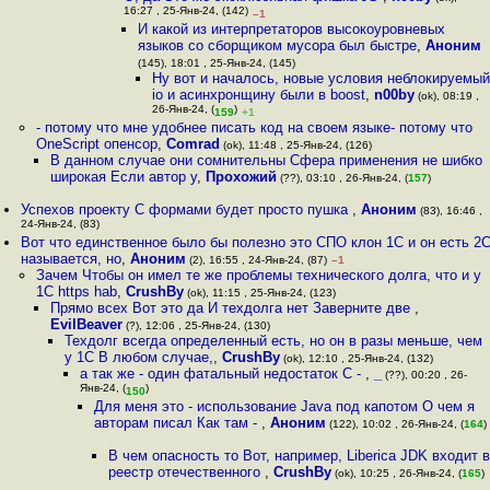
16:27 , 25-Янв-24, (142)
–1
И какой из интерпретаторов высокоуровневых
языков со сборщиком мусора был быстре
,
Аноним
(145), 18:01 , 25-Янв-24, (145)
Ну вот и началось, новые условия неблокируемы
io и асинхронщину были в boost
,
n00by
(ok), 08:19 ,
26-Янв-24, (
)
159
+1
- потому что мне удобнее писать код на своем языке- потому что
OneScript опенсор
,
Comrad
(ok), 11:48 , 25-Янв-24, (126)
В данном случае они сомнительны Сфера применения не шибко
широкая Если автор у
,
Прохожий
(??), 03:10 , 26-Янв-24, (
157
)
Успехов проекту С формами будет просто пушка
,
Аноним
(83), 16:46 ,
24-Янв-24, (83)
Вот что единственное было бы полезно это СПО клон 1С и он есть 2
называется, но
,
Аноним
(2), 16:55 , 24-Янв-24, (87)
–1
Зачем Чтобы он имел те же проблемы технического долга, что и у
1С https hab
,
CrushBy
(ok), 11:15 , 25-Янв-24, (123)
Прямо всех Вот это да И техдолга нет Заверните две
,
EvilBeaver
(?), 12:06 , 25-Янв-24, (130)
Техдолг всегда определенный есть, но он в разы меньше, чем
у 1С В любом случае,
,
CrushBy
(ok), 12:10 , 25-Янв-24, (132)
а так же - один фатальный недостаток С -
,
_
(??), 00:20 , 26-
Янв-24, (
)
150
Для меня это - использование Java под капотом О чем я
авторам писал Как там -
,
Аноним
(122), 10:02 , 26-Янв-24, (
164
)
В чем опасность то Вот, например, Liberica JDK входит 
реестр отечественного
,
CrushBy
(ok), 10:25 , 26-Янв-24, (
165
)