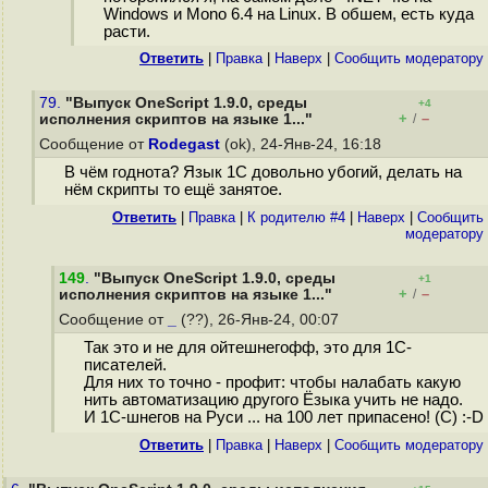
Windows и Mono 6.4 на Linux. В обшем, есть куда
расти.
Ответить
|
Правка
|
Наверх
|
Cообщить модератору
79.
"Выпуск OneScript 1.9.0, среды
+4
+
–
исполнения скриптов на языке 1..."
/
Сообщение от
Rodegast
(ok), 24-Янв-24, 16:18
В чём годнота? Язык 1С довольно убогий, делать на
нём скрипты то ещё занятое.
Ответить
|
Правка
|
К родителю #4
|
Наверх
|
Cообщить
модератору
149
.
"Выпуск OneScript 1.9.0, среды
+1
+
–
исполнения скриптов на языке 1..."
/
Сообщение от
_
(??), 26-Янв-24, 00:07
Так это и не для ойтешнегофф, это для 1С-
писателей.
Для них то точно - профит: чтобы налабать какую
нить автоматизацию другого Ёзыка учить не надо.
И 1С-шнегов на Руси ... на 100 лет припасено! (С) :-D
Ответить
|
Правка
|
Наверх
|
Cообщить модератору