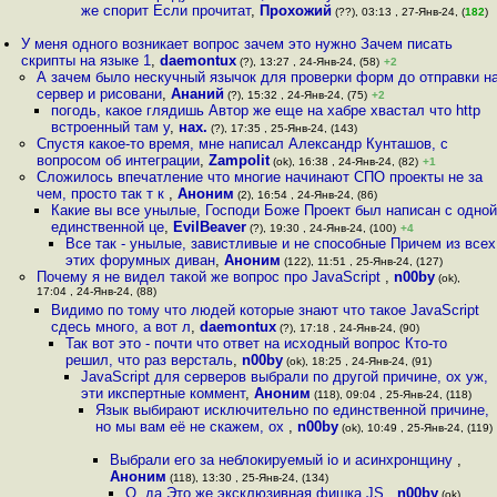
же спорит Если прочитат
,
Прохожий
(??), 03:13 , 27-Янв-24, (
182
)
У меня одного возникает вопрос зачем это нужно Зачем писать
скрипты на языке 1
,
daemontux
(?), 13:27 , 24-Янв-24, (58)
+2
А зачем было нескучный язычок для проверки форм до отправки н
сервер и рисовани
,
Ананий
(?), 15:32 , 24-Янв-24, (75)
+2
погодь, какое глядишь Автор же еще на хабре хвастал что http
встроенный там у
,
нах.
(?), 17:35 , 25-Янв-24, (143)
Спустя какое-то время, мне написал Александр Кунташов, с
вопросом об интеграции
,
Zampolit
(ok), 16:38 , 24-Янв-24, (82)
+1
Сложилось впечатление что многие начинают СПО проекты не за
чем, просто так т к
,
Аноним
(2), 16:54 , 24-Янв-24, (86)
Какие вы все унылые, Господи Боже Проект был написан с одной
единственной це
,
EvilBeaver
(?), 19:30 , 24-Янв-24, (100)
+4
Все так - унылые, завистливые и не способные Причем из всех
этих форумных диван
,
Аноним
(122), 11:51 , 25-Янв-24, (127)
Почему я не видел такой же вопрос про JavaScript
,
n00by
(ok),
17:04 , 24-Янв-24, (88)
Видимо по тому что людей которые знают что такое JavaScript
сдесь много, а вот л
,
daemontux
(?), 17:18 , 24-Янв-24, (90)
Так вот это - почти что ответ на исходный вопрос Кто-то
решил, что раз версталь
,
n00by
(ok), 18:25 , 24-Янв-24, (91)
JavaSсript для серверов выбрали по другой причине, ох уж,
эти икспертные коммент
,
Аноним
(118), 09:04 , 25-Янв-24, (118)
Язык выбирают исключительно по единственной причине,
но мы вам её не скажем, ох
,
n00by
(ok), 10:49 , 25-Янв-24, (119)
Выбрали его за неблокируемый io и асинхронщину
,
Аноним
(118), 13:30 , 25-Янв-24, (134)
О, да Это же эксклюзивная фишка JS
,
n00by
(ok),