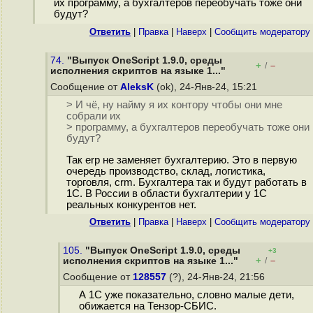
их программу, а бухгалтеров переобучать тоже они
будут?
Ответить
|
Правка
|
Наверх
|
Cообщить модератору
74.
"Выпуск OneScript 1.9.0, среды
+
–
/
исполнения скриптов на языке 1..."
Сообщение от
AleksK
(ok), 24-Янв-24, 15:21
> И чё, ну найму я их контору чтобы они мне
собрали их
> программу, а бухгалтеров переобучать тоже они
будут?
Так erp не заменяет бухгалтерию. Это в первую
очередь производство, склад, логистика,
торговля, crm. Бухгалтера так и будут работать в
1С. В России в области бухгалтерии у 1С
реальных конкурентов нет.
Ответить
|
Правка
|
Наверх
|
Cообщить модератору
105.
"Выпуск OneScript 1.9.0, среды
+3
+
–
исполнения скриптов на языке 1..."
/
Сообщение от
128557
(?), 24-Янв-24, 21:56
А 1С уже показательно, словно малые дети,
обижается на Тензор-СБИС.