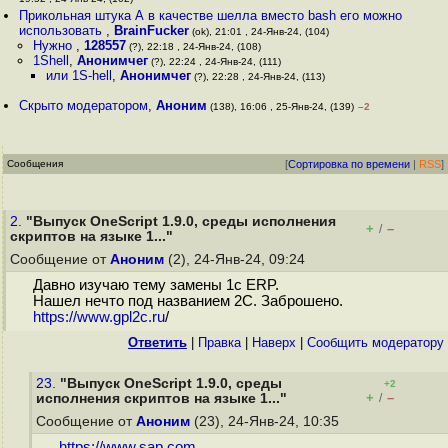
19:52 , 24-Янв-24, (102)
Прикольная штука А в качестве шелла вместо bash его можно
использовать
,
BrainFucker
(ok), 21:01 , 24-Янв-24, (104)
Нужно
,
128557
(?), 22:18 , 24-Янв-24, (108)
1Shell
,
Анонимчег
(?), 22:24 , 24-Янв-24, (111)
или 1S-hell
,
Анонимчег
(?), 22:28 , 24-Янв-24, (113)
Скрыто модератором
,
Аноним
(138), 16:06 , 25-Янв-24, (139)
–2
Сообщения
[
Сортировка по времени
|
RSS
]
2.
"Выпуск OneScript 1.9.0, среды исполнения
+
–
/
скриптов на языке 1..."
Сообщение от
Аноним
(2), 24-Янв-24, 09:24
Давно изучаю тему замены 1с ERP.
Нашел нечто под названием 2С. Заброшено.
https://www.gpl2c.ru
/
Ответить
|
Правка
|
Наверх
|
Cообщить модератору
23.
"Выпуск OneScript 1.9.0, среды
+2
+
–
исполнения скриптов на языке 1..."
/
Сообщение от
Аноним
(23), 24-Янв-24, 10:35
https://www.sap.com