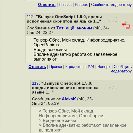
Ответить
|
Правка
|
Наверх
|
Cообщить модератору
112.
"Выпуск OneScript 1.9.0, среды
+6
+
–
исполнения скриптов на языке 1..."
/
Сообщение от
Тот_ещё_аноним
(ok), 24-
Янв-24, 22:27
Тензор-Сбис, Мой склад, Инфопредприятие,
OpenPapirus
Вроде все живы
Вполне адекватно работают, заявленное
выполняют
Ответить
|
Правка
|
К родителю #74
|
Наверх
|
Cообщить
модератору
117.
"Выпуск OneScript 1.9.0,
среды исполнения скриптов на
+
–
/
языке 1..."
Сообщение от
AleksK
(ok), 25-
Янв-24, 06:39
> Тензор-Сбис, Мой склад,
Инфопредприятие, OpenPapirus
> Вроде все живы
> Вполне адекватно работают, заявленное
выполняют