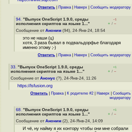
Ответить
|
Правка
|
Наверх
|
Cообщить модератору
94.
"Выпуск OneScript 1.9.0, среды
–1
+
–
исполнения скриптов на языке 1..."
/
Сообщение от
Аноним
(94), 24-Янв-24, 18:54
это не наши (ц)
хотя, 3 раза бывал в подвальдорфье благодаря
именно этому ;-)
Ответить
|
Правка
|
Наверх
|
Cообщить модератору
33.
"Выпуск OneScript 1.9.0, среды
+1
+
–
исполнения скриптов на языке 1..."
/
Сообщение от
Анонус
(?), 24-Янв-24, 11:26
https://lsfusion.org
Ответить
|
Правка
|
К родителю #2
|
Наверх
|
Cообщить
модератору
68.
"Выпуск OneScript 1.9.0, среды
+1
+
–
исполнения скриптов на языке 1..."
/
Сообщение от
Аноним
(2), 24-Янв-24, 14:09
И чё, ну найму я их контору чтобы они мне собрали