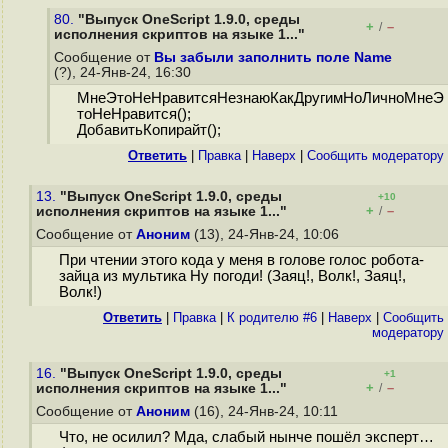
80.
"Выпуск OneScript 1.9.0, среды
+
–
/
исполнения скриптов на языке 1..."
Сообщение от
Вы забыли заполнить поле Name
(?), 24-Янв-24, 16:30
МнеЭтоНеНравитсяНезнаюКакДругимНоЛичноМнеЭ
тоНеНравится();
ДобавитьКопирайт();
Ответить
|
Правка
|
Наверх
|
Cообщить модератору
13.
"Выпуск OneScript 1.9.0, среды
+10
+
–
исполнения скриптов на языке 1..."
/
Сообщение от
Аноним
(13), 24-Янв-24, 10:06
При чтении этого кода у меня в голове голос робота-
зайца из мультика Ну погоди! (Заяц!, Волк!, Заяц!,
Волк!)
Ответить
|
Правка
|
К родителю #6
|
Наверх
|
Cообщить
модератору
16.
"Выпуск OneScript 1.9.0, среды
+1
+
–
исполнения скриптов на языке 1..."
/
Сообщение от
Аноним
(16), 24-Янв-24, 10:11
Что, не осилил? Мда, слабый нынче пошёл эксперт…