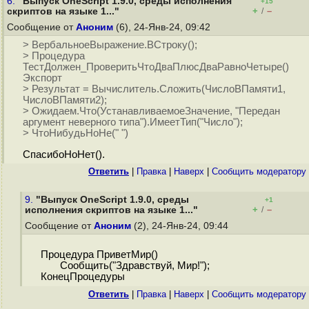
6.
"Выпуск OneScript 1.9.0, среды исполнения
+15
+
–
скриптов на языке 1..."
/
Сообщение от
Аноним
(6), 24-Янв-24, 09:42
> ВербальноеВыражение.ВСтроку();
> Процедура
ТестДолжен_ПроверитьЧтоДваПлюсДваРавноЧетыре()
Экспорт
> Результат = Вычислитель.Сложить(ЧислоВПамяти1,
ЧислоВПамяти2);
> Ожидаем.Что(УстанавливаемоеЗначение, "Передан
аргумент неверного типа").ИмеетТип("Число");
> ЧтоНибудьНоНе(" ")
СпасибоНоНет().
Ответить
|
Правка
|
Наверх
|
Cообщить модератору
9.
"Выпуск OneScript 1.9.0, среды
+1
+
–
исполнения скриптов на языке 1..."
/
Сообщение от
Аноним
(2), 24-Янв-24, 09:44
Процедура ПриветМир()
Сообщить("Здравствуй, Мир!");
КонецПроцедуры
Ответить
|
Правка
|
Наверх
|
Cообщить модератору