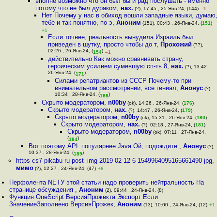
вполне возможно что он был бы и рад послушать - именно
потому что не был дураком
,
нах.
(?), 17:45 , 25-Янв-24, (144)
–1
Нет Почему у нас в обиход вошли западные языки, думаю
тебе и так понятно, по э
,
Аноним
(151), 00:43 , 26-Янв-24, (
151
)
+1
Если точнее, реальность вынудила Израиль был
приведен в шутку, просто чтобы до т
,
Прохожий
(??),
02:26 , 26-Янв-24, (
)
154
–1
действительно Как можно сравнивать страну,
героическим усилием сумевшую сп-ть 8
,
нах.
(?), 13:42 ,
26-Янв-24, (
)
171
Силами репатриантов из СССР Почему-то при
внимательном рассмотрении, все гениал
,
Анонус
(?),
10:34 , 28-Янв-24, (
)
188
Скрыто модератором
,
n00by
(ok), 14:26 , 26-Янв-24, (
176
)
Скрыто модератором
,
нах.
(?), 14:47 , 26-Янв-24, (
179
)
Скрыто модератором
,
n00by
(ok), 15:31 , 26-Янв-24, (
180
)
Скрыто модератором
,
нах.
(?), 02:18 , 27-Янв-24, (
181
)
Скрыто модератором
,
n00by
(ok), 07:11 , 27-Янв-24,
(
)
184
Вот поэтому APL популярнее Java Ой, подождите
,
Анонус
(?),
10:37 , 28-Янв-24, (
)
189
https cs7 pikabu ru post_img 2019 02 12 6 1549964095165661490 jpg
,
мимо
(?), 12:27 , 24-Янв-24, (47)
+6
Перфолента NETУ этой статьи надо проверить нейтральность На
странице обсуждения
,
Аноним
(2), 09:44 , 24-Янв-24, (8)
Функция OneScript ВерсияПрожекта Экспорт Если
ЗначениеЗаполнено ВерсияПрожек
,
Аноним
(13), 10:00 , 24-Янв-24, (12)
+1