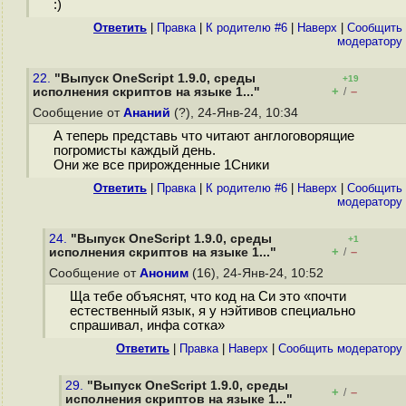
:)
Ответить
|
Правка
|
К родителю #6
|
Наверх
|
Cообщить
модератору
22.
"Выпуск OneScript 1.9.0, среды
+19
+
–
исполнения скриптов на языке 1..."
/
Сообщение от
Ананий
(?), 24-Янв-24, 10:34
А теперь представь что читают англоговорящие
погромисты каждый день.
Они же все прирожденные 1Сники
Ответить
|
Правка
|
К родителю #6
|
Наверх
|
Cообщить
модератору
24.
"Выпуск OneScript 1.9.0, среды
+1
+
–
исполнения скриптов на языке 1..."
/
Сообщение от
Аноним
(16), 24-Янв-24, 10:52
Ща тебе объяснят, что код на Си это «почти
естественный язык, я у нэйтивов специально
спрашивал, инфа сотка»
Ответить
|
Правка
|
Наверх
|
Cообщить модератору
29.
"Выпуск OneScript 1.9.0, среды
+
–
/
исполнения скриптов на языке 1..."