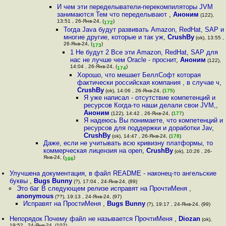
И чем эти переделыватели-перекомпиляторы JVM
занимаются Тем что переделывают
,
Аноним
(122),
13:51 , 26-Янв-24, (
)
172
Тогда Java будут развивать Amazon, RedHat, SAP и
многие другие, которые и так уж
,
CrushBy
(ok), 13:55 ,
26-Янв-24, (
)
173
1 Не будут 2 Все эти Amazon, RedHat, SAP для
нас не лучше чем Oracle - проснит
,
Аноним
(122),
14:04 , 26-Янв-24, (
)
174
Хорошо, что мешает БеллСофт которая
фактически российская компания , в случае ч
,
CrushBy
(ok), 14:06 , 26-Янв-24, (
175
)
Я уже написал - отсутствие компетенций и
ресурсов Когда-то наши делали свои JVM,
,
Аноним
(122), 14:42 , 26-Янв-24, (
177
)
Я надеюсь Вы понимаете, что компетенций и
ресурсов для поддержки и доработки Jav
,
CrushBy
(ok), 14:47 , 26-Янв-24, (
178
)
Даже, если не учитывать всю кривизну платформы, то
коммерческая лицензия на open
,
CrushBy
(ok), 10:26 , 26-
Янв-24, (
)
166
Улучшена документация, в файл README - наконец-то ангельские
буквы
,
Bugs Bunny
(?), 17:04 , 24-Янв-24, (89)
Это баг В следующем релизе исправят на ПрочтиМеня
,
anonymous
(??), 19:13 , 24-Янв-24, (97)
Исправят на ПростиМеня
,
Bugs Bunny
(?), 19:17 , 24-Янв-24, (99)
Непорядок Почему файл не называется ПрочтиМеня
,
Diozan
(ok),