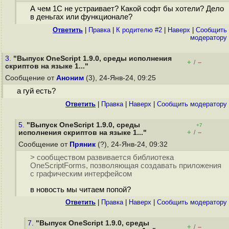
А чем 1С не устраивает? Какой софт бы хотели? Дело
в деньгах или функционале?
Ответить
|
Правка
|
К родителю #2
|
Наверх
|
Cообщить
модератору
3.
"Выпуск OneScript 1.9.0, среды исполнения
+
–
/
скриптов на языке 1..."
Сообщение от
Аноним
(3), 24-Янв-24, 09:25
а гуй есть?
Ответить
|
Правка
|
Наверх
|
Cообщить модератору
5.
"Выпуск OneScript 1.9.0, среды
+7
+
–
исполнения скриптов на языке 1..."
/
Сообщение от
Пряник
(?), 24-Янв-24, 09:32
> сообществом развивается библиотека
OneScriptForms, позволяющая создавать приложения
с графическим интерфейсом
в новость мы читаем попой?
Ответить
|
Правка
|
Наверх
|
Cообщить модератору
7.
"Выпуск OneScript 1.9.0, среды
+
–
/