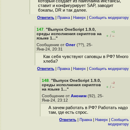
который создаёт из пайплайна инстансы,
ставит и конфигурирует SAP, заводит
бэкапы, DR и так далее.
Ответить
|
Правка
|
Наверх
|
Cообщить модератору
147
.
"Выпуск OneScript 1.9.0,
+1
среды исполнения скриптов на
+
–
/
языке 1..."
Сообщение от
Олег
(??), 25-
Янв-24, 20:31
Как себя чувствуют саповцы в РФ? Много
хлеба?
Ответить
|
Правка
|
Наверх
|
Cообщить модератору
148
.
"Выпуск OneScript 1.9.0,
–2
среды исполнения скриптов
+
–
/
на языке 1..."
Сообщение от
Аноним
(92), 25-
Янв-24, 23:12
А зачем работать в РФ? Работать надо
там, где есть спрос.
Ответить
|
Правка
|
Наверх
|
Cообщить
модератору