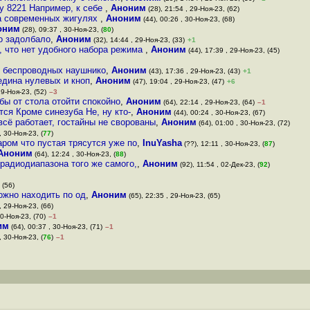
у 8221 Например, к себе
,
Аноним
(28), 21:54 , 29-Ноя-23, (62)
на современных жигулях
,
Аноним
(44), 00:26 , 30-Ноя-23, (68)
оним
(28), 09:37 , 30-Ноя-23, (
80
)
но задолбало
,
Аноним
(32), 14:44 , 29-Ноя-23, (33)
+1
, что нет удобного набора режима
,
Аноним
(44), 17:39 , 29-Ноя-23, (45)
ю беспроводных наушнико
,
Аноним
(43), 17:36 , 29-Ноя-23, (43)
+1
едина нулевых и кноп
,
Аноним
(47), 19:04 , 29-Ноя-23, (47)
+6
29-Ноя-23, (52)
–3
бы от стола отойти спокойно
,
Аноним
(64), 22:14 , 29-Ноя-23, (64)
–1
тся Кроме синезуба Не, ну кто-
,
Аноним
(44), 00:24 , 30-Ноя-23, (67)
всё работает, гостайны не сворованы
,
Аноним
(64), 01:00 , 30-Ноя-23, (72)
, 30-Ноя-23, (
77
)
ром что пустая трясутся уже по
,
InuYasha
(??), 12:11 , 30-Ноя-23, (
87
)
Аноним
(64), 12:24 , 30-Ноя-23, (
88
)
 радиодиапазона того же самого,
,
Аноним
(92), 11:54 , 02-Дек-23, (
92
)
 (56)
ожно находить по од
,
Аноним
(65), 22:35 , 29-Ноя-23, (65)
, 29-Ноя-23, (66)
30-Ноя-23, (70)
–1
им
(64), 00:37 , 30-Ноя-23, (71)
–1
, 30-Ноя-23, (
76
)
–1