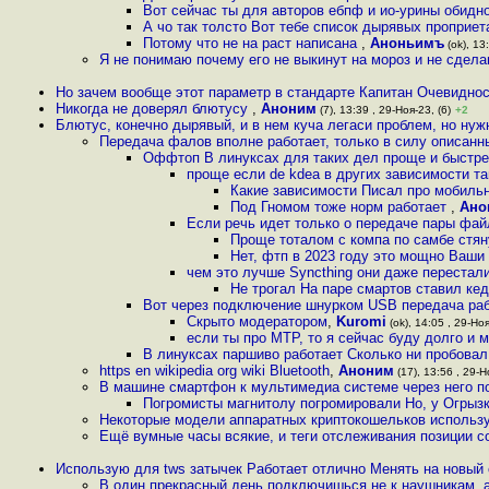
Вот сейчас ты для авторов ебпф и ио-урины обидн
А чо так толсто Вот тебе список дырявых проприе
Потому что не на раст написана
,
Аноньимъ
(ok), 13
Я не понимаю почему его не выкинут на мороз и не сдел
Но зачем вообще этот параметр в стандарте Капитан Очевидно
Никогда не доверял блютусу
,
Аноним
(7), 13:39 , 29-Ноя-23, (6)
+2
Блютус, конечно дырявый, и в нем куча легаси проблем, но нуж
Передача фалов вполне работает, только в силу описанн
Оффтоп В линуксах для таких дел проще и быстре
проще если de kdeа в других зависимости та
Какие зависимости Писал про мобиль
Под Гномом тоже норм работает
,
Ано
Если речь идет только о передаче пары фай
Проще тоталом с компа по самбе стя
Нет, фтп в 2023 году это мощно Ваши
чем это лучше Syncthing они даже перестали 
Не трогал На паре смартов ставил к
Вот через подключение шнурком USB передача работ
Скрыто модератором
,
Kuromi
(ok), 14:05 , 29-Ноя
если ты про MTP, то я сейчас буду долго и 
В линуксах паршиво работает Сколько ни пробовал
https en wikipedia org wiki Bluetooth
,
Аноним
(17), 13:56 , 29-Н
В машине смартфон к мультимедиа системе через него 
Погромисты магнитолу погромировали Но, у Огрызк
Некоторые модели аппаратных криптокошельков использу
Ещё вумные часы всякие, и теги отслеживания позиции 
Использую для tws затычек Работает отлично Менять на новый 
В один прекрасный день подключишься не к наушникам, а