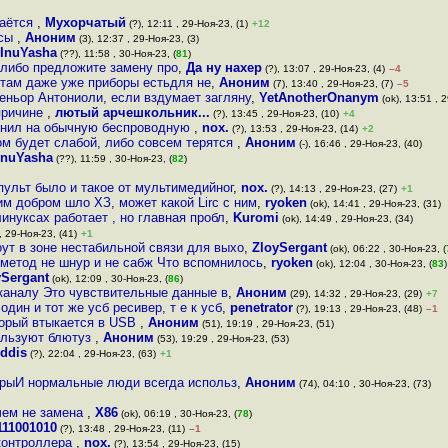
таётся
,
Мухорчатый
(?), 12:11 , 29-Ноя-23, (1)
+12
осы
,
Аноним
(3), 12:37 , 29-Ноя-23, (3)
InuYasha
(??), 11:58 , 30-Ноя-23, (
81
)
либо предложите замену про
,
Да ну нахер
(?), 13:07 , 29-Ноя-23, (4)
–4
 там даже уже приборы естьдля не
,
Аноним
(7), 13:40 , 29-Ноя-23, (7)
–5
сеньор Антониоли, если вздумает загляну
,
YetAnotherOnanym
(ok), 13:51 , 
причине
,
лютый арчешкольник...
(?), 13:45 , 29-Ноя-23, (10)
+4
енил на обычную беспроводную
,
nox.
(?), 13:53 , 29-Ноя-23, (14)
+2
ом будет слабой, либо совсем терятся
,
Аноним
(-), 16:46 , 29-Ноя-23, (40)
InuYasha
(??), 11:59 , 30-Ноя-23, (
82
)
пульт было и такое от мультимедийног
,
nox.
(?), 14:13 , 29-Ноя-23, (27)
+1
им добром шло ХЗ, может какой Lirc с ним
,
ryoken
(ok), 14:41 , 29-Ноя-23, (31)
линуксах работает , но главная пробл
,
Kuromi
(ok), 14:49 , 29-Ноя-23, (34)
 , 29-Ноя-23, (41)
+1
ут в зоне нестабильной связи для выхо
,
ZloySergant
(ok), 06:22 , 30-Ноя-23, (
 метод не шнур и не сабж Что вспомнилось
,
ryoken
(ok), 12:04 , 30-Ноя-23, (
83
)
ySergant
(ok), 12:09 , 30-Ноя-23, (
86
)
каналу Это чувствительные данные в
,
Аноним
(29), 14:32 , 29-Ноя-23, (29)
+7
один и тот же усб ресивер, т е к усб
,
penetrator
(?), 19:13 , 29-Ноя-23, (48)
–1
торый втыкается в USB
,
Аноним
(51), 19:19 , 29-Ноя-23, (51)
пользуют блютуз
,
Аноним
(53), 19:29 , 29-Ноя-23, (53)
iddis
(?), 22:04 , 29-Ноя-23, (63)
+1
ерыИ нормальные люди всегда использ
,
Аноним
(74), 04:10 , 30-Ноя-23, (73)
чем не замена
,
X86
(ok), 06:19 , 30-Ноя-23, (
78
)
111001010
(?), 13:48 , 29-Ноя-23, (11)
–1
 контроллера
,
nox.
(?), 13:54 , 29-Ноя-23, (15)