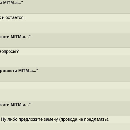
 MITM-а..."
 и остаётся.
сти MITM-а..."
 вопросы?
ровести MITM-а..."
сти MITM-а..."
Ну либо предложите замену (провода не предлагать).