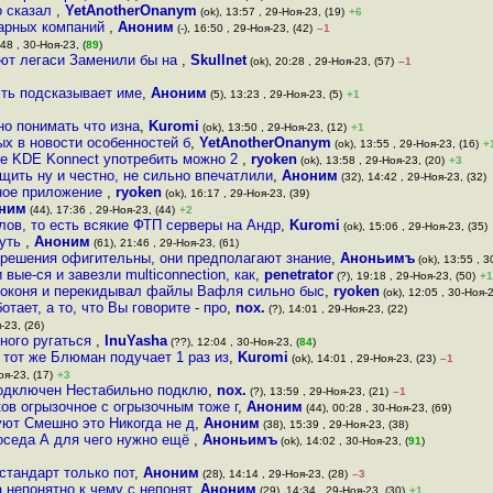
о сказал
,
YetAnotherOnanym
(ok), 13:57 , 29-Ноя-23, (19)
+6
тарных компаний
,
Аноним
(-), 16:50 , 29-Ноя-23, (42)
–1
:48 , 30-Ноя-23, (
89
)
ают легаси Заменили бы на
,
Skullnet
(ok), 20:28 , 29-Ноя-23, (57)
–1
сть подсказывает име
,
Аноним
(5), 13:23 , 29-Ноя-23, (5)
+1
но понимать что изна
,
Kuromi
(ok), 13:50 , 29-Ноя-23, (12)
+1
ых в новости особенностей б
,
YetAnotherOnanym
(ok), 13:55 , 29-Ноя-23, (16)
+
е KDE Konnect употребить можно 2
,
ryoken
(ok), 13:58 , 29-Ноя-23, (20)
+3
щить ну и честно, не сильно впечатлили
,
Аноним
(32), 14:42 , 29-Ноя-23, (32)
ное приложение
,
ryoken
(ok), 16:17 , 29-Ноя-23, (39)
ним
(44), 17:36 , 29-Ноя-23, (44)
+2
лов, то есть всякие ФТП серверы на Андр
,
Kuromi
(ok), 15:06 , 29-Ноя-23, (35)
нуть
,
Аноним
(61), 21:46 , 29-Ноя-23, (61)
 решения офигительны, они предполагают знание
,
Аноньимъ
(ok), 13:55 , 3
вые-ся и завезли multiconnection, как
,
penetrator
(?), 19:18 , 29-Ноя-23, (50)
+1
едоконя и перекидывал файлы Вафля сильно быс
,
ryoken
(ok), 12:05 , 30-Ноя-2
ает, а то, что Вы говорите - про
,
nox.
(?), 14:01 , 29-Ноя-23, (22)
-23, (26)
много ругаться
,
InuYasha
(??), 12:04 , 30-Ноя-23, (
84
)
 тот же Блюман подучает 1 раз из
,
Kuromi
(ok), 14:01 , 29-Ноя-23, (23)
–1
оя-23, (17)
+3
подключен Нестабильно подклю
,
nox.
(?), 13:59 , 29-Ноя-23, (21)
–1
ов огрызочное с огрызочным тоже г
,
Аноним
(44), 00:28 , 30-Ноя-23, (69)
ют Смешно это Никогда не д
,
Аноним
(38), 15:39 , 29-Ноя-23, (38)
соседа А для чего нужно ещё
,
Аноньимъ
(ok), 14:02 , 30-Ноя-23, (
91
)
стандарт только пот
,
Аноним
(28), 14:14 , 29-Ноя-23, (28)
–3
 непонятно к чему с непонят
,
Аноним
(29), 14:34 , 29-Ноя-23, (30)
+1