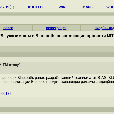
ОСТИ
(
+
)
КОНТЕНТ
WIKI
MAN'ы
ФО
поиск
регистрация
вход/выхо
S - уязвимости в Bluetooth, позволяющие провести MIT
MITM-атаку"
зопасности Bluetooth, ранее разработавший техники атак BIAS,
 все реализации Bluetooth, поддерживающие режимы защищённого
m=60192