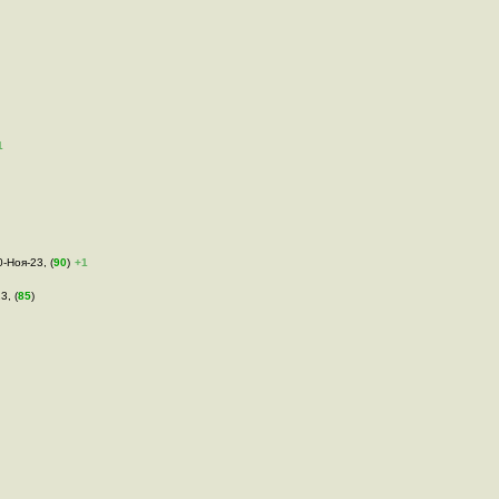
1
0-Ноя-23, (
90
)
+1
3, (
85
)