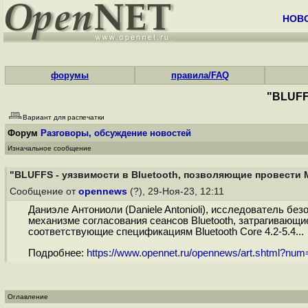
НОВ
форумы
правила/FAQ
"BLUFF
Вариант для распечатки
Форум
Разговоры, обсуждение новостей
Изначальное сообщение
"BLUFFS - уязвимости в Bluetooth, позволяющие провести 
Сообщение от
opennews
(?), 29-Ноя-23, 12:11
Даниэле Антониоли (Daniele Antonioli), исследователь бе
механизме согласования сеансов Bluetooth, затрагивающие
соответствующие спецификациям Bluetooth Core 4.2-5.4...
Подробнее:
https://www.opennet.ru/opennews/art.shtml?nu
Оглавление