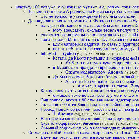
блютусу 100 лет уже, а он как был мутным и дырявым, так и ос
Ты видел его спеки А реализации Какие могут быть вопр
Это не вопрос, а утверждение И я с ним согласен
,
Для подключения клав, мышей, геймпадов нормально Ну 
есть разработкивсе двигать силой мысли поизучай
Могу вообразить, сколько веселья получит 
единственное нормальное не предлагать по какой 
Тоже повелся Мышь отваливалась постоянно, зам
Если батарейки садятся, то связь с адаптер
вот от тебя такого не ожидал предал медь
,
InfraRed _
,
ryoken
(ok), 13:56 , 29-Ноя-23, (18)
+3
Кстати, да Как-то притащили инфракрасный 
У яблок на интелах куча моделей с эт
irDA работает правда не проверял как оно в 
Скрыто модератором
,
Аноним
(-), 16:47
Да Вы наркоман, батенька Связку сотовый-но
А чо я-то Вон человек выше попросил
А у нас, в армии, за такое
,
Zlo
Клаву подключать можно только по защищенному 
с мышою тоже не все просто, у логитеча это 
Они подключаются в 90 случаев через адаптер ко
Только вот 99 этих беспроводные девайсов не ис
Провод Надежнее нет или перестань ныть
,
scriptk
1
,
Аноним
(74), 04:11 , 30-Ноя-23, (74)
Все нормльные конторы делают свои радио адапт
Скрыто модератором
,
Аноним
(-), 04:38 , 30-Ноя-23, (
75
)
Обычный радиоканал как в беспроводных мышках 
Согласен с тобой bluetooth самая дырявая часть linux
,
11
Даже при отсутствии или аппаратном выключении