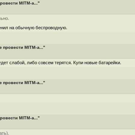
ровести MITM-а..."
ьно.
енил на обычную беспроводную.
 провести MITM-а..."
удет слабой, либо совсем терятся. Купи новые батарейки.
 провести MITM-а..."
ровести MITM-а..."
ть).