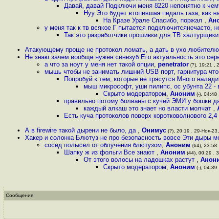
Давай, давай Подключи меня 8220 непонятно к чем
Нуу Это будет втопившая педаль газа, как 
На Кразе Урале Спасибо, поржал
,
Ан
у меня так к тв всякое Г пытается подключитсянечасто, 
Так это разработчики прошивки для ТВ халтурщики
Атакующему проще не протокол ломать, а дать в ухо любител
Не знаю зачем вообще нужен синезуб Его актуальность это сер
а что за ноут у меня нет такой опции
,
penetrator
(?), 19:21 , 
мышь чтобы не занимать лишний USB порт, гарнитура что
Попробуй к тем, которые не трясутся Много налади
мыш микрософт, уши пилипс, ос убунта 22 - 
Скрыто модератором
,
Аноним
(-), 04:48 
правильно потому болваны с кучей ЭМИ у бошки да
каждый алкаш это знает но власти молчат
,
Есть куча протоколов поверх коротковолнового 2,4
А в firewire такой дырени не было, да
,
Онимус
(?), 20:19 , 29-Ноя-23,
Хакер и солонка Блютуз не про безопасность вовсе Эти дыры м
сосед полысел от облучения блютузом
,
Аноним
(64), 23:58 
Шапку ж из фольги Все знают
,
Аноним
(44), 00:29 , 
От этого волосы на ладошках растут
,
Анон
Скрыто модератором
,
Аноним
(-), 04:39 
Сообщения