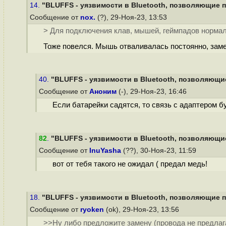
14.
"BLUFFS - уязвимости в Bluetooth, позволяющие п
Сообщение от
nox.
(?), 29-Ноя-23, 13:53
> Для подключения клав, мышей, геймпадов нормал
Тоже повелся. Мышь отваливалась постоянно, зам
40.
"BLUFFS - уязвимости в Bluetooth, позволяющие
Сообщение от
Аноним
(-), 29-Ноя-23, 16:46
Если батарейки садятся, то связь с адаптером б
82
.
"BLUFFS - уязвимости в Bluetooth, позволяющие
Сообщение от
InuYasha
(??), 30-Ноя-23, 11:59
вот от тебя такого не ожидал ( предал медь!
18.
"BLUFFS - уязвимости в Bluetooth, позволяющие п
Сообщение от
ryoken
(ok), 29-Ноя-23, 13:56
>>Ну либо предложите замену (провода не предлага