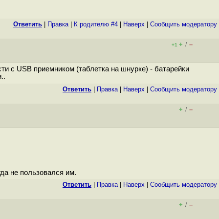
Ответить
|
Правка
|
К родителю #4
|
Наверх
|
Cообщить модератору
+
–
/
+1
сти с USB приемником (таблетка на шнурке) - батарейки
..
Ответить
|
Правка
|
Наверх
|
Cообщить модератору
+
–
/
гда не пользовался им.
Ответить
|
Правка
|
Наверх
|
Cообщить модератору
+
–
/