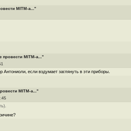
овести MITM-а..."
 провести MITM-а..."
:51
р Антониоли, если вздумает заглянуть в эти приборы.
ровести MITM-а..."
3:45
ь).
ричине?