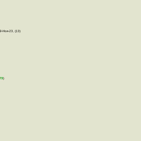
29-Ноя-23, (13)
79
)