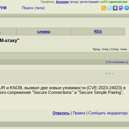
Профиль:
Аноним
(
вход
|
регистрация
)
неRU
opennet.me
РУМ
Поиск
(
теги
)
д
слежка
RSS
M-атаку"
Пред. тема
|
След. тема
[
Отслеживать
]
+
–
/
 BLUR и KNOB, выявил две новые уязвимости (CVE-2023-24023) в
 сопряжения "Secure Connections" и "Secure Simple Pairing",
Ответить
|
Правка
|
Cообщить модератору