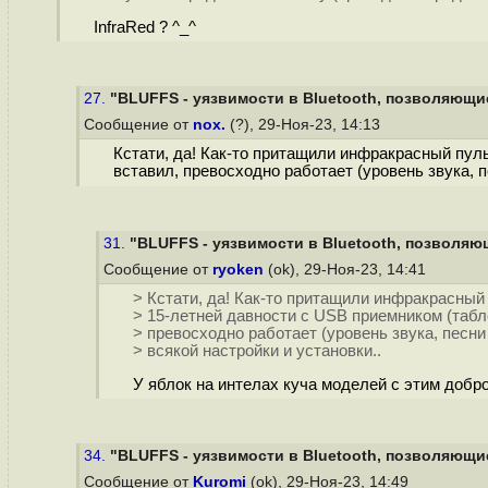
InfraRed ? ^_^
27.
"BLUFFS - уязвимости в Bluetooth, позволяющие
Сообщение от
nox.
(?), 29-Ноя-23, 14:13
Кстати, да! Как-то притащили инфракрасный пуль
вставил, превосходно работает (уровень звука, пе
31.
"BLUFFS - уязвимости в Bluetooth, позволяющ
Сообщение от
ryoken
(ok), 29-Ноя-23, 14:41
> Кстати, да! Как-то притащили инфракрасный 
> 15-летней давности с USB приемником (табле
> превосходно работает (уровень звука, песни 
> всякой настройки и установки..
У яблок на интелах куча моделей с этим добром
34.
"BLUFFS - уязвимости в Bluetooth, позволяющие
Сообщение от
Kuromi
(ok), 29-Ноя-23, 14:49