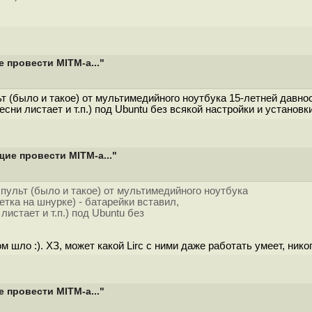
 провести MITM-а..."
т (было и такое) от мультимедийного ноутбука 15-летней давно
сни листает и т.п.) под Ubuntu без всякой настройки и установки
ие провести MITM-а..."
пульт (было и такое) от мультимедийного ноутбука
тка на шнурке) - батарейки вставил,
листает и т.п.) под Ubuntu без
 шло :). ХЗ, может какой Lirc с ними даже работать умеет, нико
 провести MITM-а..."