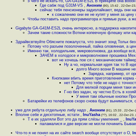
э чего ее искать-то, GA-G41M-ES2L В принципе она вооон 
Где сабж под G31M-VS
,
Аноним
(90), 15:42 , 22-Окт-23,
сейчас тебя пенсионеры задизлайкают, ведь они на
к сожалению они ее не купят у меня за цену 
Чтобы поставить надо программатора и прямые руки, а же
Gigabyte GA-G41M-ES2L очень интересно, а поддержка накопит
Зачем такие сложности Воткни копеечную флешку или кар
Здрайвсвтвуйте Обясните пожалуста, что значит зонд Тольк бе
Потому что разъем позолоченный, пайка оловянная, а це
Именно так, холодильник, микроволновка, да вообще всё
ЗАЧЕМ в холодосе и микроволновке прошивка Меха
вот не хочешь пое ся с механическим тайме
Ну а чо, нормальная идея так то В и
долго Много возни В машине не 
Зарядка, например, от о
Кнопками вбить время приготовления корма 
нет Потому что тебе не надо с точно
Для мелкой порции меня таки и
Г-но без задач, ну честно Есть в хоз
У меня там обычные кнопки Прос
Батарейки из телефонов скоро снова будут выниматься, 
уже для ребута отдельную либу надо
,
Аноним
(91), 15:33 , 22-Окт-2
Вполне себе и десктопные, кстати
,
InuYasha
(??), 16:02 , 22-Окт-23, 
Т е их удаляли Вот это да прям слёзы умиления _
,
InuY
паламалися и две версии не могли починить Бывае
Что-то я не понял на их сайте search вообще отсутствует o O
,
I