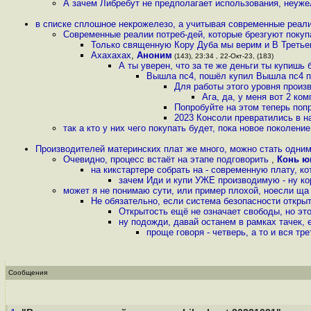
А зачем Либребут не предполагает использования, неуж
в списке сплошное некрожелезо, а учитывая современные реали
Современные реалии потреб-дей, которые брезгуют покупа
Только священную Кору Дуба мы верим и В Третье
Ахахахах
,
Аноним
(143), 23:34 , 22-Окт-23, (183)
А ты уверен, что за те же деньги ты купишь
Вышла пс4, пошёл купил Вышла пс4 п
Для работы этого уровня произв
Ага, да, у меня вот 2 ко
Попробуйте на этом теперь попр
2023 Консоли превратились в н
так а кто у них чего покупать будет, пока новое поколени
Производителей материнских плат же много, можно стать одним
Очевидно, процесс встаёт на этапе подговорить
,
Конь ю
на кикстартере собрать на - современную плату, к
зачем Иди и купи УЖЕ производимую - ну ко
может я не понимаю сути, или пример плохой, ноесли ща
Не обязательно, если система безопасности открыта
Открытость ещё не означает свободы, но эт
ну подожди, давай останем в рамках тачек,
проще говоря - четверь, а то и вся тр
Сообщения