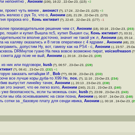
ели непонятно
,
Аноним
(106), 16:22 , 22-Окт-23, (115)
+2
и, проект чуть менее
,
анонист
(?), 17:24 , 22-Окт-23, (125)
+3
ть железо с рук То, что о
,
Аноним
(18), 21:29 , 22-Окт-23, (173)
пня пророка его
,
Конь юктивит
(?), 22:45 , 22-Окт-23, (177)
–1
 более производительное решение чем ст
,
Аноним
(18), 00:16 , 23-Окт-23, (
203
)
ро, пошёл и купил Вышла пс5, купил Вышел сы
,
Конь юктивит
(?), 03:31 ,
одительности вполне досточно, значит не такой уж л
,
Аноним
(18), 05:14 ,
мпа на халяву оказались и 8 гигов оперативки с 4 ядрами
,
Аноним
(48), 23:
ограмить, допустим Ну, вот, гамезу как на PS4 - с
,
Аноним
(-), 23:57 , 25-Ок
асквозь DRMнутое гуано На пека вовсю возможно пират
,
voiceofreason
(?
е сокета ддр псие не вый
,
Аноним
(-), 20:16 , 23-Окт-23, (
239
)
 из них или подговори
,
kusb
(?), 06:57 , 23-Окт-23, (
228
)
ктивит
(?), 08:41 , 23-Окт-23, (
232
)
+1
оторую заказать китайцам И
,
Bob
(??), 09:39 , 23-Окт-23, (
233
)
роче все лучше коры дуба-то X99 Не
,
пох.
(?), 11:10 , 23-Окт-23, (
234
)
 бмв выпустит линейку тачек
,
Аноним
(-), 20:13 , 23-Окт-23, (
238
)
я это значит, что ее легко взло
,
Аноним
(240), 21:21 , 23-Окт-23, (
240
)
о уже безопасность, если ты можешь скач
,
kusb
(?), 23:09 , 23-Окт-23, (
243
)
 если мы оба основываемяс на свои позна
,
Аноним
(-), 00:07 , 24-Окт-23, (
248
)
еть сотки за _базовую плату для сенди ивика
,
Аноним
(-), 00:18 , 24-Окт-23, (
2