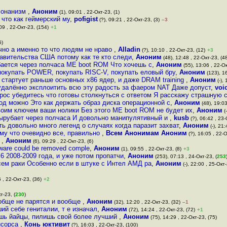
о онанизм
,
Аноним
(1), 09:01 , 22-Окт-23, (1)
 что как геймерский му
,
pofigist
(?), 09:21 , 22-Окт-23, (3)
–3
09 , 22-Окт-23, (154)
+1
5)
чно а именно то что людям не нраво
,
Alladin
(?), 10:10 , 22-Окт-23, (12)
+3
авительства США потому как те кто следи
,
Аноним
(48), 12:48 , 22-Окт-23, (4
бается через полчаса ME boot ROM Что хочешь с
,
Аноним
(55), 13:06 , 22-Ок
окупать POWER, покупать RISC-V, покупать еловый бру
,
Аноним
(123), 16
 стартует раньше основных x86 ядер, и даже DRAM training
,
Аноним
(-),
удалённо эксплоитить всю эту радость за фаером NAT Даже допуст
,
voi
рос убедитесь что готовы столкнуться с ответом Я расскажу страшную 
д можно Это как держать образ диска операционной с
,
Аноним
(48), 19:03
оим ключем ваши нолики Без этого ME boot ROM не будет их
,
Аноним
(
вырубает через полчаса И довольно манипулятивный и
,
kusb
(?), 06:42 , 23-
ь довольно много легенд о случаях когда паразит захват
,
Аноним
(-), 21:
ому что очевидно все, правильно
,
Всем Анонимам Аноним
(?), 16:05 , 22-О
r
,
Аноним
(6), 09:29 , 22-Окт-23, (6)
ware could be removed comple
,
Аноним
(1), 09:55 , 22-Окт-23, (8)
+3
6 2008-2009 года, и уже потом пропатчи
,
Аноним
(253), 07:13 , 24-Окт-23, (
253
сем раки Особенно если в штуке с Интел АМД ра
,
Аноним
(-), 22:00 , 25-Окт-
 , 22-Окт-23, (36)
+2
т-23, (
230
)
ообще не парятся и вообще
,
Аноним
(32), 12:20 , 22-Окт-23, (32)
–1
ий себе гениталии, т е изначал
,
Аноним
(72), 14:24 , 22-Окт-23, (72)
+1
аешь йайцы, пилишь свой более лучший
,
Аноним
(75), 14:29 , 22-Окт-23, (75)
нсорса
,
Конь юктивит
(?), 16:03 , 22-Окт-23, (100)