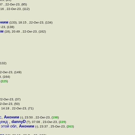
37 , 22-Окт-23, (95)
16 , 22-Окт-23, (112)
оним
(133), 18:15 , 22-Окт-23, (134)
-23, (138)
им
(18), 20:49 , 22-Окт-23, (162)
(132)
22-Окт-23, (149)
3, (164)
 (
225
)
22-Окт-23, (37)
22-Окт-23, (50)
, 14:18 , 22-Окт-23, (71)
с
,
Аноним
(-), 23:50 , 22-Окт-23, (
198
)
одежд
,
dannyD
(?), 07:08 , 23-Окт-23, (
229
)
 этой обл
,
Аноним
(-), 23:37 , 25-Окт-23, (
263
)