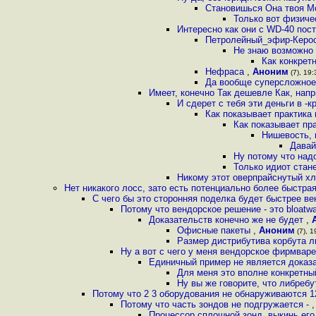
Становишься Она твоя М
Только вот физиче
Интересно как они с WD-40 пос
Петролейный_эфир-Кероси
Не знаю возможно 
Как конкрет
Нефраса
,
Аноним
(7), 19:
Да вообще суперсложное 
Имеет, конечно Так дешевле Как, нап
И сдерет с тебя эти деньги в -к
Как показывает практика
Как показывает пр
Нишевость, 
Давай
Ну потому что над
Только идиот стане
Никому этот оверпрайснутый хл
Нет никакого лосс, зато есть потенциально более быстра
С чего бы это сторонняя поделка будет быстрее в
Потому что вендорское решение - это bloatw
Доказательств конечно же не будет
,
Офисные пакеты
,
Аноним
(7), 1
Размер дистрибутива корбута л
Ну а вот с чего у меня вендорское фирмваре
Единичный пример не является доказ
Для меня это вполне конкретны
Ну вы же говорите, что либребу
Потому что 2 3 оборудования не обнаруживаются 
Потому что часть зондов не подгружается -
Процессор сплошной зонд, выкинь его