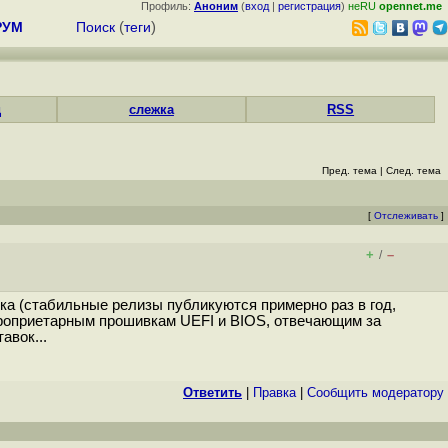
Профиль:
Аноним
(
вход
|
регистрация
)
неRU
opennet.me
РУМ
Поиск
(
теги
)
д
слежка
RSS
Пред. тема
|
След. тема
[
Отслеживать
]
+
–
/
ка (стабильные релизы публикуются примерно раз в год,
проприетарным прошивкам UEFI и BIOS, отвечающим за
авок...
Ответить
|
Правка
|
Cообщить модератору