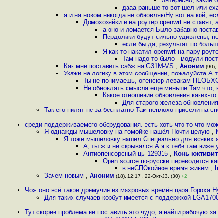
Интересно, какие 
дааа раньше-то вот шел или еха
я и на новом никогда не обновляюНу вот на кой, е
Домохозяйки и на роутер openwrt не ставят,
а оно и ломается Было забавно постав
Пердолики будут сильно удивлены, но
если бы да, результат по больш
Я как то накатил openwrt на пару роут
Там надо то было - модули пос
Как мне поставить сабж на G31M-VS
,
Аноним
(90), 
Укажи на логику в этом сообщении, пожалуйста А т
Ты не понимаешь, опенсюр-левакам НЕОБ
Не обновлять смысла еще меньше Там что, в
Какое отношение обновления каких-то 
Для старого железа обновления
Так его пилят не за бесплатно Там неплохо присели на сп
среди поддерживаемого оборудования, есть хоть что-то что мо
Я однажды мышеловку на помойке нашёл Почти целую
,
Я тоже мышеловку нашел Специально для всяких а
А, ты ж и не скрывался А я к тебе там ниже
Антиопенсорсный цы 129315
,
Конь юктивит
Open source по-русски переводится к
в неСПОкойное время живём
,
Зачем новым
,
Аноним
(18), 12:17 , 22-Окт-23, (30)
+2
Чож оно всё такое дремучие из махровых времён царя Гороха Н
Для таких случаев корбут имеется с поддержкой LGA1700
Тут скорее проблема не поставить это чудо, а найти рабочую з