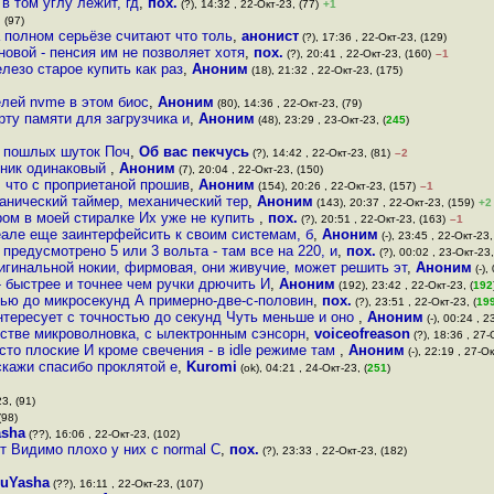
в том углу лежит, гд
,
пох.
(?), 14:32 , 22-Окт-23, (77)
+1
 (97)
 полном серьёзе считают что толь
,
анонист
(?), 17:36 , 22-Окт-23, (129)
новой - пенсия им не позволяет хотя
,
пох.
(?), 20:41 , 22-Окт-23, (160)
–1
лезо старое купить как раз
,
Аноним
(18), 21:32 , 22-Окт-23, (175)
елей nvme в этом биос
,
Аноним
(80), 14:36 , 22-Окт-23, (79)
ту памяти для загрузчика и
,
Аноним
(48), 23:29 , 23-Окт-23, (
245
)
з пошлых шуток Поч
,
Об вас пекчусь
(?), 14:42 , 22-Окт-23, (81)
–2
нник одинаковый
,
Аноним
(7), 20:04 , 22-Окт-23, (150)
, что с проприетаной прошив
,
Аноним
(154), 20:26 , 22-Окт-23, (157)
–1
нический таймер, механический тер
,
Аноним
(143), 20:37 , 22-Окт-23, (159)
+2
ром в моей стиралке Их уже не купить
,
пох.
(?), 20:51 , 22-Окт-23, (163)
–1
деале еще заинтерфейсить к своим системам, б
,
Аноним
(-), 23:45 , 22-Окт-23,
предусмотрено 5 или 3 вольта - там все на 220, и
,
пох.
(?), 00:02 , 23-Окт-23,
ригинальной нокии, фирмовая, они живучие, может решить эт
,
Аноним
(-),
- быстрее и точнее чем ручки дрючить И
,
Аноним
(192), 23:42 , 22-Окт-23, (
192
стью до микросекунд А примерно-две-с-половин
,
пох.
(?), 23:51 , 22-Окт-23, (
19
нтересует с точностью до секунд Чуть меньше и оно
,
Аноним
(-), 00:24 , 2
яйстве микроволновка, с ылектронным сэнсорн
,
voiceofreason
(?), 18:36 , 27-
то плоские И кроме свечения - в idle режиме там
,
Аноним
(-), 22:19 , 27-Ок
скажи спасибо проклятой е
,
Kuromi
(ok), 04:21 , 24-Окт-23, (
251
)
3, (91)
(98)
asha
(??), 16:06 , 22-Окт-23, (102)
т Видимо плохо у них с normal C
,
пох.
(?), 23:33 , 22-Окт-23, (182)
nuYasha
(??), 16:11 , 22-Окт-23, (107)