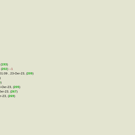
 (
193
)
 (
202
)
–1
 01:09 , 23-Окт-23, (
209
)
)
9
)
3-Окт-23, (
205
)
Окт-23, (
267
)
т-23, (
269
)