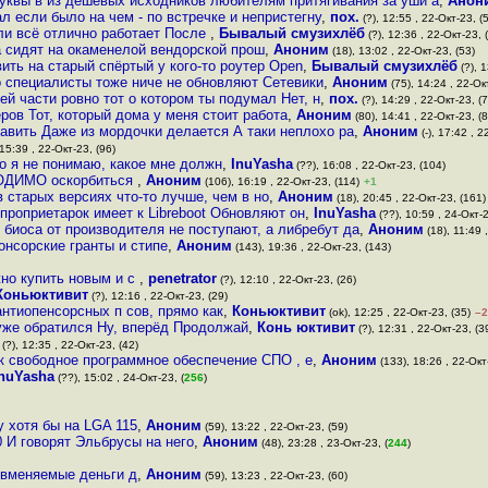
буквы в из дешевых исходников любителям притягивания за уши а
,
Анон
л если было на чем - по встречке и непристегну
,
пох.
(?), 12:55 , 22-Окт-23, (
сли всё отлично работает После
,
Бывалый смузихлёб
(?), 12:36 , 22-Окт-23, 
 а сидят на окаменелой вендорской прош
,
Аноним
(18), 13:02 , 22-Окт-23, (53)
ить на старый спёртый у кого-то роутер Open
,
Бывалый смузихлёб
(?), 1
 специалисты тоже ниче не обновляют Сетевики
,
Аноним
(75), 14:24 , 22-Ок
ей части ровно тот о котором ты подумал Нет, н
,
пох.
(?), 14:29 , 22-Окт-23, (7
еров Тот, который дома у меня стоит работа
,
Аноним
(80), 14:41 , 22-Окт-23, (8
тавить Даже из мордочки делается А таки неплохо ра
,
Аноним
(-), 17:42 , 2
15:39 , 22-Окт-23, (96)
о я не понимаю, какое мне должн
,
InuYasha
(??), 16:08 , 22-Окт-23, (104)
ХОДИМО оскорбиться
,
Аноним
(106), 16:19 , 22-Окт-23, (114)
+1
 старых версиях что-то лучше, чем в но
,
Аноним
(18), 20:45 , 22-Окт-23, (161)
проприетарок имеет к Libreboot Обновляют он
,
InuYasha
(??), 10:59 , 24-Окт-2
 биоса от производителя не поступают, а либребут да
,
Аноним
(18), 11:49 ,
онсорские гранты и стипе
,
Аноним
(143), 19:36 , 22-Окт-23, (143)
жно купить новым и с
,
penetrator
(?), 12:10 , 22-Окт-23, (26)
Коньюктивит
(?), 12:16 , 22-Окт-23, (29)
нтиопенсорсных п сов, прямо как
,
Коньюктивит
(ok), 12:25 , 22-Окт-23, (35)
–2
 уже обратился Ну, вперёд Продолжай
,
Конь юктивит
(?), 12:31 , 22-Окт-23, (3
(?), 12:35 , 22-Окт-23, (42)
ак свободное программное обеспечение СПО , е
,
Аноним
(133), 18:26 , 22-Окт
InuYasha
(??), 15:02 , 24-Окт-23, (
256
)
у хотя бы на LGA 115
,
Аноним
(59), 13:22 , 22-Окт-23, (59)
 И говорят Эльбрусы на него
,
Аноним
(48), 23:28 , 23-Окт-23, (
244
)
а вменяемые деньги д
,
Аноним
(59), 13:23 , 22-Окт-23, (60)