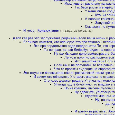
Мыслишь в правильно направле
Так бери рискв и вперёд 
У меня Интел кор 
Кто бы сомн
А вообще конечно 
Запускай, к
Согласен, не нужно
И месс
,
Коньюктивит
(?), 12:21 , 22-Окт-23, (33)
и вот как раз это заслуживает рецензии - если ваша жизнь и ра
Если вам кажется, что опенсурс это про технику - вспом
Это про пердольство ради пердольства Те, кто кор
Ты не прав, кстати Либребут сидит на еврог
Ну как бы одно дело выковыривать бо
Легко и приятно распоряжаться 
Что значит не твои Если 
Если бы и не получали, то все равно 
Что-то проекты сидящие на еврогрант
Это штука не бессмысленная с практической точки зрения
И зачем его обновлять У старого железа не отраст
Это юзер должен решать У гугла нет монопол
Я когда иду в булочную, то впадаю в
Но на крайняк, выпечь булочки 
Ну здрасьте, ультрабук 
сдаётся мне, вы н
Ну, понимае
да, и
И гречку вырастить
,
Ано