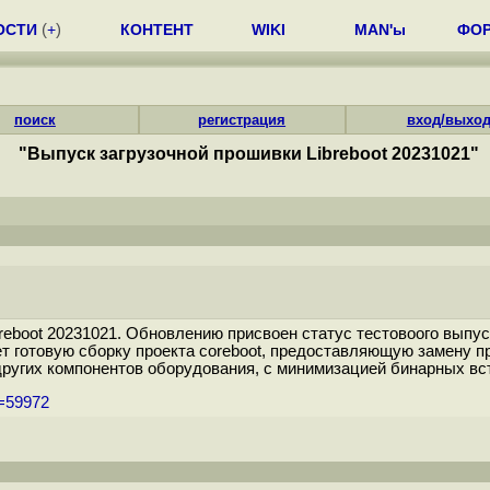
ОСТИ
(
+
)
КОНТЕНТ
WIKI
MAN'ы
ФО
поиск
регистрация
вход/выхо
"Выпуск загрузочной прошивки Libreboot 20231021"
eboot 20231021. Обновлению присвоен статус тестовоого выпус
т готовую сборку проекта coreboot, предоставляющую замену 
ругих компонентов оборудования, с минимизацией бинарных вст
m=59972