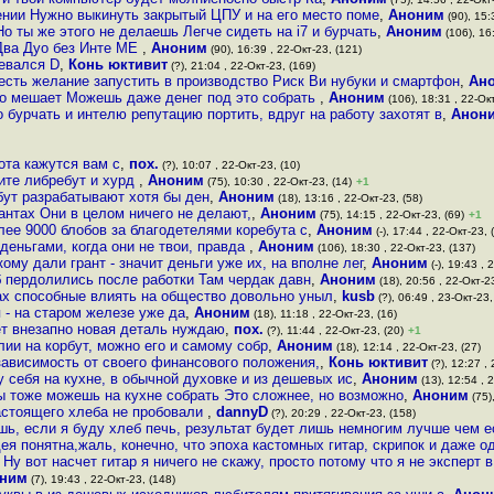
нии Нужно выкинуть закрытый ЦПУ и на его место поме
,
Аноним
(90), 15:
Но ты же этого не делаешь Легче сидеть на i7 и бурчать
,
Аноним
(106), 16:
Два Дуо без Инте МЕ
,
Аноним
(90), 16:39 , 22-Окт-23, (121)
евался D
,
Конь юктивит
(?), 21:04 , 22-Окт-23, (169)
есть желание запустить в производство Риск Ви нубуки и смартфон
,
Ан
то мешает Можешь даже денег под это собрать
,
Аноним
(106), 18:31 , 22-Окт
 бурчать и интелю репутацию портить, вдруг на работу захотят в
,
Анон
бота кажутся вам с
,
пох.
(?), 10:07 , 22-Окт-23, (10)
ните либребут и хурд
,
Аноним
(75), 10:30 , 22-Окт-23, (14)
+1
бут разрабатывают хотя бы ден
,
Аноним
(18), 13:16 , 22-Окт-23, (58)
рантах Они в целом ничего не делают,
,
Аноним
(75), 14:15 , 22-Окт-23, (69)
+1
лее 9000 блобов за благодетелями коребута с
,
Аноним
(-), 17:44 , 22-Окт-23, 
деньгами, когда они не твои, правда
,
Аноним
(106), 18:30 , 22-Окт-23, (137)
кому дали грант - значит деньги уже их, на вполне лег
,
Аноним
(-), 19:43 , 
б пердолились после работки Там чердак давн
,
Аноним
(18), 20:56 , 22-Окт-2
ах способные влиять на общество довольно уныл
,
kusb
(?), 06:49 , 23-Окт-23,
 - на старом железе уже да
,
Аноним
(18), 11:18 , 22-Окт-23, (16)
ет внезапно новая деталь нуждаю
,
пох.
(?), 11:44 , 22-Окт-23, (20)
+1
ии на корбут, можно его и самому собр
,
Аноним
(18), 12:14 , 22-Окт-23, (27)
 зависимость от своего финансового положения,
,
Конь юктивит
(?), 12:27 , 
у себя на кухне, в обычной духовке и из дешевых ис
,
Аноним
(13), 12:54 , 
ты тоже можешь на кухне собрать Это сложнее, но возможно
,
Аноним
(75)
астоящего хлеба не пробовали
,
dannyD
(?), 20:29 , 22-Окт-23, (158)
шь, если я буду хлеб печь, результат будет лишь немногим лучше чем е
дея понятна,жаль, конечно, что эпоха кастомных гитар, скрипок и даже 
Ну вот насчет гитар я ничего не скажу, просто потому что я не эксперт в
ним
(7), 19:43 , 22-Окт-23, (148)