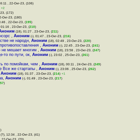
6:11 , 22-Окт-23, (106)
+2
-23, (172)
22-Окт-23, (180)
:46 , 22-Окт-23, (
195
)
, 01:16 , 23-Окт-23, (
210
)
Аноним
(18), 01:27 , 23-Окт-23, (
211
)
енсорс
,
Аноним
(-), 01:47 , 23-Окт-23, (
216
)
стве не народн
,
Аноним
(18), 02:49 , 23-Окт-23, (
220
)
 противопоставления
,
Аноним
(-), 22:45 , 23-Окт-23, (
241
)
то не мешает многим
,
Аноним
(18), 23:58 , 23-Окт-23, (
247
)
е-то по пути, ок
,
Аноним
(-), 23:02 , 25-Окт-23, (
261
)
ть по помойкам, чем
,
Аноним
(18), 00:11 , 24-Окт-23, (
249
)
ше Все же стартапы
,
Аноним
(-), 23:06 , 25-Окт-23, (
262
)
,
Аноним
(18), 01:37 , 23-Окт-23, (
214
)
+1
ша
,
Аноним
(-), 01:49 , 23-Окт-23, (
217
)
57
)
)
(?), 12:34 , 22-Окт-23, (41)
, 22-Окт-23, (70)