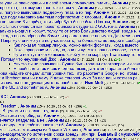
лее ушлые опенсюрщики в своё время ломанулись пилить
,
Аноним
(106), 1
проектов, поэтому мне все какие там у
,
Аноним
(122), 16:53 , 22-Окт-23, (122)
ы, попутно выпиливая поддержку плат, а их пер
,
Аноним
(18), 21:21 , 22-Окт
ь где подляны запиханы теми пофигистами с блобами
,
Аноним
(-), 23:21 , 
 не пилили бы корбут, то и либребута бы не было Поэтом
,
Аноним
(18), 23
о 1 Linux появился как проект финского студента 2 GCC изна
,
Аноним
(-)
чально накодил и корбут, толку то от этого Большинство людей вроде н
,
е когда оно слобрено блобами я и правда толк не понимаю Для меня оп
Напрямую они могут и не участвовать, но большинство людей в сообще
Как показал пример линуха, можно найти форматы, когда вместо
Пока корпорациям выгодно, они пишут этот ваш попенсорс, но э
Ну и вот тут я четко помню какой у меня маршрут Если кому-то гд
Потому что неуловимый Джо
,
Аноним
(242), 22:53 , 23-Окт-23, (
242
)
Ничего ты не понимаешь Лучше быть гордым стартапером и лазя
Я пробовал и так и сяк и сделал выводы что мне нравится боль
рва найдите специалистов уровня тех, что работает в Google, но чтобы
к и libreboot вам ни к чему И даже coreboot имхо За вас ваши хозяева ре
 изначально не дружащим с головой, тольк
,
Имя Моё
(?), 17:18 , 24-Окт-23, (
2
h the ME and sometimes A
,
Аноним
(154), 20:08 , 22-Окт-23, (153)
ЛОСС
,
Аноним
(2), 09:03 , 22-Окт-23, (2)
–1
(7)
r Freedom
,
Аноним
(154), 20:20 , 22-Окт-23, (156)
+1
 В целом и не жалко - ну
,
пох.
(?), 10:06 , 22-Окт-23, (9)
–2
бжа тоже нет, обидно
,
Аноним
(90), 15:32 , 22-Окт-23, (90)
меняется владелец, а не
,
Аноним
(13), 10:12 , 22-Окт-23, (13)
ь ввиду - это собственность с об
,
Аноним
(75), 10:33 , 22-Окт-23, (15)
чины выжать максимум из барашк W клиент
,
Аноним
(13), 12:06 , 22-Окт-23, (25
арендодателю по истечении срока аренды или при
,
Бывалый смузихлёб
тики никуда Только вот полноценным владельцем тако
,
Аноним
(13), 14:17 