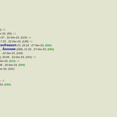
8)
+2
т-23, (55)
+1
:57 , 22-Окт-23, (123)
+4
 17:33 , 22-Окт-23, (128)
+1
ceofreason
(?), 18:16 , 27-Окт-23, (
265
)
с
,
Аноним
(268), 21:20 , 27-Окт-23, (
268
)
 , 22-Окт-23, (140)
-), 20:06 , 22-Окт-23, (151)
+1
Окт-23, (
223
)
+1
48 , 25-Окт-23, (
259
)
кт-23, (101)
)
–1
23, (
260
)