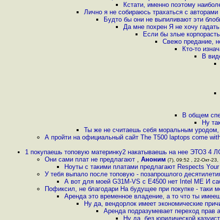
Кстати, именно поэтому наибо
Лично я не собираюсь трахаться с авторами 
Будто бы они не выпиливают эти блоб
Да мне похрен Я не хочу гадат
Если бы злые корпорасты
Свежо предание, н
Кто-то изна
В вид
В общем спе
Ну та
Ты же не считаешь себя моральным уродом,
А пройти на официальный сайт The T500 laptops come wit
1 покупаешь топовую материнку2 накатываешь на нее ЭТО3 4 
Они сами плат не предлагают
,
Аноним
(7), 09:52 , 22-Окт-23, 
Ноуты с такими платами предлагают Respects You
У тебя выпало после топовую - позапрошлого десятилетия
А вот для моей G31M-VS с E4500 нет Intel ME И са
Пофиксил, не благодари На будущее при покупке - таки 
Аренда это временное владение, а то что ты имееш
Ну да, вендорлок имеет экономические при
Аренда подразумевает переход прав 
Ну да, без юридической казуис