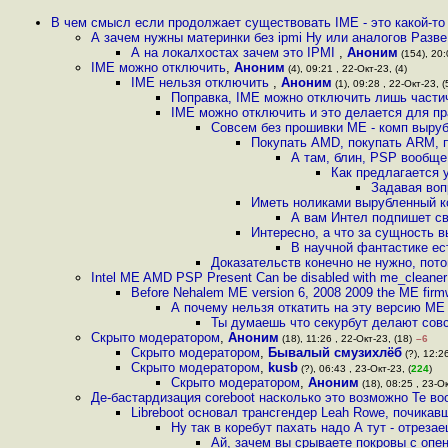
В чем смысл если продолжает существовать IME - это какой-т
А зачем нужны материнки без ipmi Ну или аналогов Разве
А на локалхостах зачем это IPMI
,
Аноним
(154), 20:
IME можно отключить
,
Аноним
(4), 09:21 , 22-Окт-23, (4)
IME нельзя отключить
,
Аноним
(1), 09:28 , 22-Окт-23, (
Поправка, IME можно отключить лишь части
IME можно отключить и это делается для пр
Совсем без прошивки ME - комп выру
Покупать AMD, покупать ARM, п
А там, блин, PSP вообще
Как предлагается 
Задавая воп
Иметь ноликами вырубленный ко
А вам Интел подпишет св
Интересно, а что за сущность 
В научной фантастике ест
Доказательств конечно не нужно, пот
Intel ME AMD PSP Present Can be disabled with me_cleane
Before Nehalem ME version 6, 2008 2009 the ME firm
А почему нельзя откатить на эту версию ME 
Ты думаешь что секурбут делают сов
Скрыто модератором
,
Аноним
(18), 11:26 , 22-Окт-23, (18)
–6
Скрыто модератором
,
Бывалый смузихлёб
(?), 12:26
Скрыто модератором
,
kusb
(?), 06:43 , 23-Окт-23, (
224
)
Скрыто модератором
,
Аноним
(18), 08:25 , 23-Ок
Де-бастардизация coreboot насколько это возможно Те в
Libreboot основал трансгендер Leah Rowe, почикавш
Ну так в коребут пахать надо А тут - отрез
Ай, зачем вы срываете покровы с опе