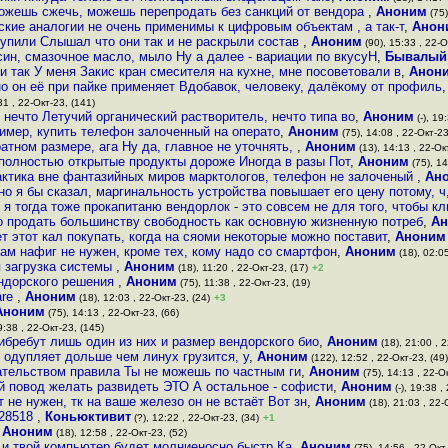
ожешь сжечь, можешь перепродать без санкций от вендора
,
Аноним
(75)
ские аналогии не очень применимы к цифровым объектам , а так-т
,
Анон
тупили Слышал что они так и не раскрыли состав
,
Аноним
(90), 15:33 , 22-О
н, смазочное масло, мыло Ну а далее - вариации по вкусуН
,
Бывалый
и так У меня Закис кран смесителя на кухне, мне посоветовали в
,
Анон
но он её при пайке применяет Вдобавок, человеку, далёкому от профиль
31 , 22-Окт-23, (141)
нечто Летучий органический растворитель, нечто типа во
,
Аноним
(-), 19
ример, купить телефон залоченный на операто
,
Аноним
(75), 14:08 , 22-Окт-23
ратном размере, ага Ну да, главное не уточнять,
,
Аноним
(13), 14:13 , 22-Ок
 полностью открытые продукты дороже Иногда в разы Пот
,
Аноним
(75), 14
актика вне фантазийных миров марктологов, телефон не залоченый
,
Ан
но я бы сказал, маргинальность устройства повышает его цену потому, ч
 я тогда тоже прокапитаню вендорлок - это совсем не для того, чтобы кл
о продать большинству свободность как основную жизненную потреб
,
Ан
т этот кал покупать, когда на сяоми некоторые можно поставит
,
Аноним
ам нафиг не нужен, кроме тех, кому надо со смартфон
,
Аноним
(18), 02:05
я загрузка системы
,
Аноним
(18), 11:20 , 22-Окт-23, (17)
+2
ендорского решения
,
Аноним
(75), 11:38 , 22-Окт-23, (19)
are
,
Аноним
(18), 12:03 , 22-Окт-23, (24)
+3
Аноним
(75), 14:13 , 22-Окт-23, (66)
9:38 , 22-Окт-23, (145)
ибребут лишь один из них и размер вендорского био
,
Аноним
(18), 21:00 , 2
 одупляет дольше чем линух грузится, у
,
Аноним
(122), 12:52 , 22-Окт-23, (49)
ательством правила Ты не можешь по частным ги
,
Аноним
(75), 14:13 , 22-Ок
й повод желать развидеть ЭТО А остальное - софисти
,
Аноним
(-), 19:38 ,
т не нужен, тк на ваше железо он не встаёт Вот зн
,
Аноним
(18), 21:03 , 22-
128518
,
Коньюктивит
(?), 12:22 , 22-Окт-23, (34)
+1
,
Аноним
(18), 12:58 , 22-Окт-23, (52)
 и твой компьютер будет молниеносно быстр Ка
,
Аноним
(75), 14:56 , 22-Окт