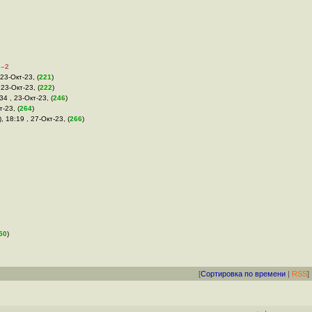
–2
 23-Окт-23, (
221
)
 23-Окт-23, (
222
)
34 , 23-Окт-23, (
246
)
т-23, (
264
)
), 18:19 , 27-Окт-23, (
266
)
50
)
[
Сортировка по времени
|
RSS
]