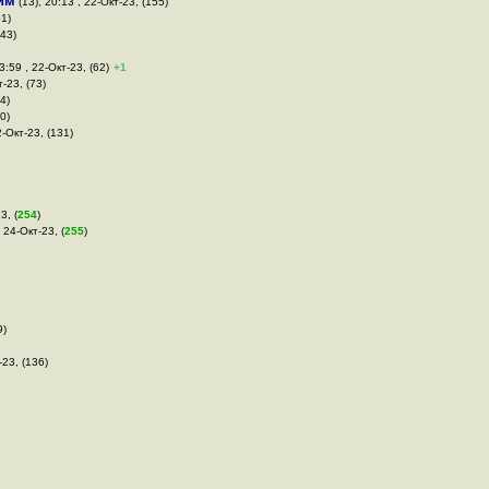
им
(13), 20:13 , 22-Окт-23, (155)
51)
(43)
3:59 , 22-Окт-23, (62)
+1
т-23, (73)
4)
0)
2-Окт-23, (131)
3, (
254
)
 24-Окт-23, (
255
)
9)
-23, (136)