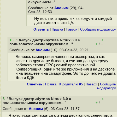
окружением..."
Сообщение от
Аноним
(29), 04-
Сен-23, 12:53
Ну вот, так и пришли к выводу, что каждый
дистр имеет свою ЦА.
Ответить
|
Правка
|
Наверх
|
Cообщить модератору
16
.
"Выпуск дистрибутива Nitrux 3.0 с
+1
+
–
пользовательским окружением..."
/
Сообщение от
Аноним
(16), 03-Сен-23, 20:21
Являясь самопровозглашенным экспертом, а как
известно других не бывает, я считаю данную среду
рабочего стола (СРС) самой преспективной.
Конгвергенция, одни и те же приложения и на десктопе
и на плашете и на смаартфоне. Эо то до чего не дошла
Эпл и КДЕ.
Ответить
|
Правка
|
К родителю #5
|
Наверх
|
Cообщить
модератору
6
.
"Выпуск дистрибутива Nitrux 3.0 с
+4
+
–
пользовательским окружением..."
/
Сообщение от
Аноним
(6), 03-Сен-23, 11:37
Что-то тужатся-пыжатся с этими десктоп окружениями, а