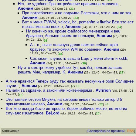
Нет, не удобнее Про потребление правильно молчишь
,
Аноним
(20), 04:54 , 04-Сен-23, (
21
)
Про потребления я не подумал Расскажи, что с ним не так
,
Аноним
(23), 06:16 , 04-Сен-23, (
23
)
Вот у меня FVWM, xclock, bc, pcmanfm и firefox Все это ест
в разы меньше всех э
,
Аноним
(24), 09:17 , 04-Сен-23, (
24
)
Ну конечно же, кроме файлового менеджера и веб
браузера, больше ничем не пользую
,
Аноним
(26), 10:48 ,
04-Сен-23, (
)
26
А т к , ныне львиную долю памяти сейчас жрёт
браузер, то экономия WM по сравнени
,
Аноним
(29),
12:49 , 04-Сен-23, (
)
28
Согласен, глупость вышла Еще у меня xterm и xxkb
,
Аноним
(24), 13:31 , 04-Сен-23, (
30
)
Ну это смотря кому удобнее Тут, как бы, нельзя за всех
решать Мне, например, K
,
Аноним
(29), 12:45 , 04-Сен-23, (
27
)
А мне нравится Теперь буду так называть нескучные обои Солиднее
звучит
,
Аноним
(7), 12:28 , 03-Сен-23, (
7
)
+3
Начали за здравие, а закончили кoнтeйнepaми
,
Avririon
(ok), 17:48 , 03-
Сен-23, (
)
13
Это полный отстой Мяукит, на котором пишет только автор 3 5
примитивные неюзаб
,
Аноним
(20), 04:57 , 04-Сен-23, (
22
)
+1
Вот мне всегда было интересно, берем рабочее место, во многих
случаях избыточное
,
BeLord
(ok), 10:18 , 04-Сен-23, (
25
)
Сообщения
[
Сортировка по времени
|
RSS
]