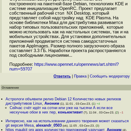
построенного на пакетной базе Debian, технологиях KDE и
системе инициализации OpenRC. Проект предлагает
собственный рабочий стол NX Desktop, который
представляет собой надстройку над KDE Plasma. На
основе библиотеки Maui для дистрибутива развивается
набор типовых пользовательских приложений, которые
можно использовать как на настольных системах, так и на
мобильных устройствах. Для установки дополнительных
приложений продвигается система самодостаточных
пакетов AppImages. Размер полного загрузочного образа
составляет 3.3 ГБ. Наработки проекта распространяются
под свободными лицензиями...
Подробнее:
https://www.opennet.ru/opennews/art.shtml?
num=59707
Ответить
|
Правка
|
Cообщить модератору
Оглавление
Астрологи объявили релиз Debian 12 Количество новых релизов
дистрибутивов Linux
,
Аноним
(1), 11:01 , 03-Сен-23, (
1
)
+4
Сейчас счёт идёт на сотни или уже на тысячи А если все
нескучные обои в них пер
,
коньюктивит
(?), 11:04 , 03-Сен-23, (
2
)
–1
Интересно, как на использовании данного творения может сказаться
git версия Mesa
,
alexandr_0503
(ok), 11:05 , 03-Сен-23, (
3
)
https mauikit org apps количество приложений удручает
,
Аноним
(4),