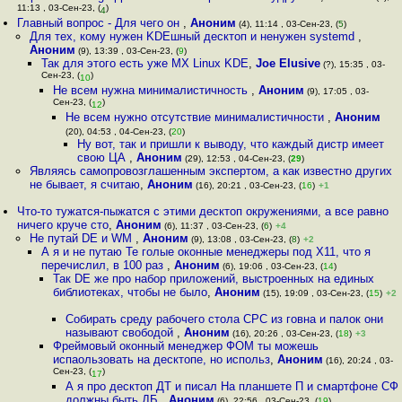
11:13 , 03-Сен-23, (
)
4
Главный вопрос - Для чего он
,
Аноним
(4), 11:14 , 03-Сен-23, (
5
)
Для тех, кому нужен KDEшный десктоп и ненужен systemd
,
Аноним
(9), 13:39 , 03-Сен-23, (
9
)
Так для этого есть уже MX Linux KDE
,
Joe Elusive
(?), 15:35 , 03-
Сен-23, (
)
10
Не всем нужна минималистичность
,
Аноним
(9), 17:05 , 03-
Сен-23, (
)
12
Не всем нужно отсутствие минималистичности
,
Аноним
(20), 04:53 , 04-Сен-23, (
20
)
Ну вот, так и пришли к выводу, что каждый дистр имеет
свою ЦА
,
Аноним
(29), 12:53 , 04-Сен-23, (
29
)
Являясь самопровозглашенным экспертом, а как известно других
не бывает, я считаю
,
Аноним
(16), 20:21 , 03-Сен-23, (
16
)
+1
Что-то тужатся-пыжатся с этими десктоп окружениями, а все равно
ничего круче сто
,
Аноним
(6), 11:37 , 03-Сен-23, (
6
)
+4
Не путай DE и WM
,
Аноним
(9), 13:08 , 03-Сен-23, (
8
)
+2
А я и не путаю Те голые оконные менеджеры под X11, что я
перечислил, в 100 раз
,
Аноним
(6), 19:06 , 03-Сен-23, (
14
)
Так DE же про набор приложений, выстроенных на единых
библиотеках, чтобы не было
,
Аноним
(15), 19:09 , 03-Сен-23, (
15
)
+2
Собирать среду рабочего стола СРС из говна и палок они
называют свободой
,
Аноним
(16), 20:26 , 03-Сен-23, (
18
)
+3
Фреймовый оконный менеджер ФОМ ты можешь
испаользовать на десктопе, но использ
,
Аноним
(16), 20:24 , 03-
Сен-23, (
)
17
А я про десктоп ДТ и писал На планшете П и смартфоне СФ
должны быть ДБ
,
Аноним
(6), 22:56 , 03-Сен-23, (
19
)