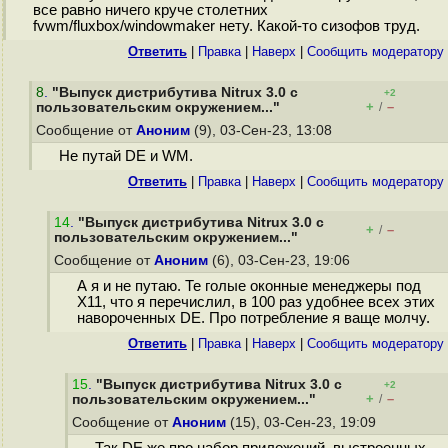
все равно ничего круче столетних
fvwm/fluxbox/windowmaker нету. Какой-то сизофов труд.
Ответить
|
Правка
|
Наверх
|
Cообщить модератору
8
.
"Выпуск дистрибутива Nitrux 3.0 с
+2
+
–
пользовательским окружением..."
/
Сообщение от
Аноним
(9), 03-Сен-23, 13:08
Не путай DE и WM.
Ответить
|
Правка
|
Наверх
|
Cообщить модератору
14
.
"Выпуск дистрибутива Nitrux 3.0 с
+
–
/
пользовательским окружением..."
Сообщение от
Аноним
(6), 03-Сен-23, 19:06
А я и не путаю. Те голые оконные менеджеры под
X11, что я перечислил, в 100 раз удобнее всех этих
навороченных DE. Про потребление я ваще молчу.
Ответить
|
Правка
|
Наверх
|
Cообщить модератору
15
.
"Выпуск дистрибутива Nitrux 3.0 с
+2
+
–
пользовательским окружением..."
/
Сообщение от
Аноним
(15), 03-Сен-23, 19:09