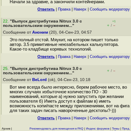
Начали за здравие, а закончили кoнтeйнepaми.
Ответить
|
Правка
|
Наверх
|
Cообщить модератору
22
.
"Выпуск дистрибутива Nitrux 3.0 с
+1
+
–
пользовательским окружением..."
/
Сообщение от
Аноним
(20), 04-Сен-23, 04:57
Это полный отстой. Мяукит, на котором пишет только
автор. 3.5 примитивные неюзабельных калькулятора.
Какое-то кладбище корявых технологий.
Ответить
|
Правка
|
Наверх
|
Cообщить модератору
25
.
"Выпуск дистрибутива Nitrux 3.0 с
+
–
/
пользовательским окружением..."
Сообщение от
BeLord
(ok), 04-Сен-23, 10:18
Вот мне всегда было интересно, берем рабочее место, во
многих случаях избыточное количество ПО - 30
наименований, которые а) нужно запустить при желании
пользователя б) Иметь доступ к файлам в) иметь
возможность копи/пасте между приложениями, вот на фига
для таких задач писать навороченные десктопы?-)))
Ответить
|
Правка
|
Наверх
|
Cообщить модератору
Архив
|
Рекомендовать для помещения в FAQ
|
Индекс форумов
|
Темы
|
Пред.