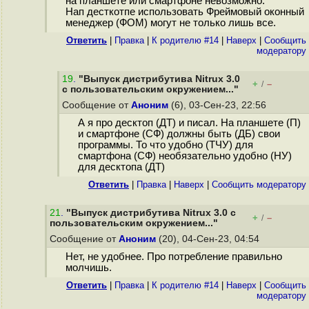
на планшете или смартфоне невозможно.
Нап десткотпе использовать Фреймовый оконный
менеджер (ФОМ) могут не только лишь все.
Ответить
|
Правка
|
К родителю #14
|
Наверх
|
Cообщить
модератору
19
.
"Выпуск дистрибутива Nitrux 3.0
+
–
/
с пользовательским окружением..."
Сообщение от
Аноним
(6), 03-Сен-23, 22:56
А я про десктоп (ДТ) и писал. На планшете (П)
и смартфоне (СФ) должны быть (ДБ) свои
программы. То что удобно (ТЧУ) для
смартфона (СФ) необязательно удобно (НУ)
для десктопа (ДТ)
Ответить
|
Правка
|
Наверх
|
Cообщить модератору
21
.
"Выпуск дистрибутива Nitrux 3.0 с
+
–
/
пользовательским окружением..."
Сообщение от
Аноним
(20), 04-Сен-23, 04:54
Нет, не удобнее. Про потребление правильно
молчишь.
Ответить
|
Правка
|
К родителю #14
|
Наверх
|
Cообщить
модератору