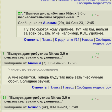
Cообщить модератору
27
.
"Выпуск дистрибутива Nitrux 3.0 с
+
–
/
пользовательским окружением..."
Сообщение от
Аноним
(29), 04-Сен-23, 12:45
Ну это смотря кому удобнее. Тут, как бы, нельзя
за всех решать. Мне, например, KDE удобнее.
Ответить
|
Правка
|
К родителю #14
|
Наверх
|
Cообщить
модератору
7
.
"Выпуск дистрибутива Nitrux 3.0 с
+3
+
–
пользовательским окружением..."
/
Сообщение от
Аноним
(7), 03-Сен-23, 12:28
>иное стилевое оформление
А мне нравится. Теперь буду так называть "нескучные
обои". Солиднее звучит.
Ответить
|
Правка
|
Наверх
|
Cообщить модератору
13
.
"Выпуск дистрибутива Nitrux 3.0 с
+
–
/
пользовательским окружением..."
Сообщение от
Avririon
(ok), 03-Сен-23, 17:48