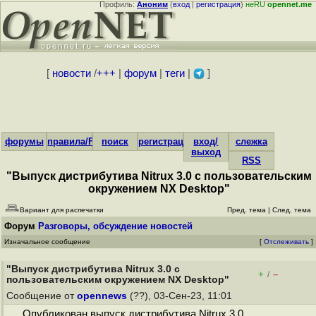
Профиль:
Аноним
(
вход
|
регистрация
)
неRU
opennet.me
[
новости
/
+++
|
форум
|
теги
|
]
форумы
правила/FAQ
поиск
регистрация
вход/
слежка
выход
RSS
"Выпуск дистрибутива Nitrux 3.0 с пользовательским
окружением NX Desktop"
Вариант для распечатки
Пред. тема
|
След. тема
Форум
Разговоры, обсуждение новостей
Изначальное сообщение
[
Отслеживать
]
"Выпуск дистрибутива Nitrux 3.0 с
+
–
/
пользовательским окружением NX Desktop"
Сообщение от
opennews
(??), 03-Сен-23, 11:01
Опубликован выпуск дистрибутива Nitrux 3.0,