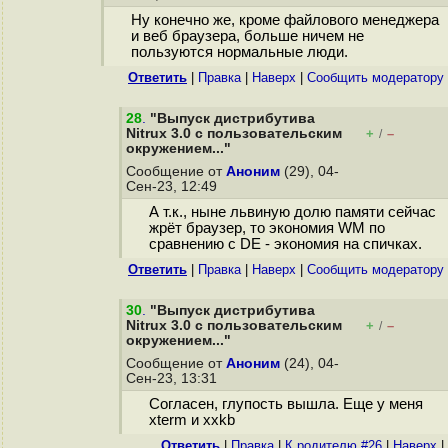
Ну конечно же, кроме файлового менеджера
и веб браузера, больше ничем не
пользуются нормальные люди.
Ответить
|
Правка
|
Наверх
|
Cообщить модератору
28
.
"Выпуск дистрибутива
Nitrux 3.0 с пользовательским
+
–
/
окружением..."
Сообщение от
Аноним
(29), 04-
Сен-23, 12:49
А т.к., ныне львиную долю памяти сейчас
жрёт браузер, то экономия WM по
сравнению с DE - экономия на спичках.
Ответить
|
Правка
|
Наверх
|
Cообщить модератору
30
.
"Выпуск дистрибутива
Nitrux 3.0 с пользовательским
+
–
/
окружением..."
Сообщение от
Аноним
(24), 04-
Сен-23, 13:31
Согласен, глупость вышла. Еще у меня
xterm и xxkb
Ответить
|
Правка
|
К родителю #26
|
Наверх
|