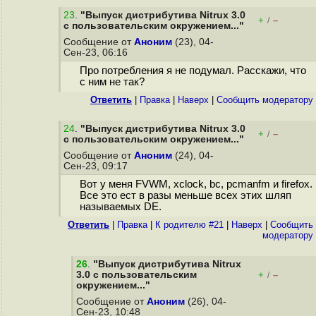
23
.
"Выпуск дистрибутива Nitrux 3.0
+
–
/
с пользовательским окружением..."
Сообщение от
Аноним
(23), 04-
Сен-23, 06:16
Про потребления я не подумал. Расскажи, что
с ним не так?
Ответить
|
Правка
|
Наверх
|
Cообщить модератору
24
.
"Выпуск дистрибутива Nitrux 3.0
+
–
/
с пользовательским окружением..."
Сообщение от
Аноним
(24), 04-
Сен-23, 09:17
Вот у меня FVWM, xclock, bc, pcmanfm и firefox.
Все это ест в разы меньше всех этих шляп
называемых DE.
Ответить
|
Правка
|
К родителю #21
|
Наверх
|
Cообщить
модератору
26
.
"Выпуск дистрибутива Nitrux
3.0 с пользовательским
+
–
/
окружением..."
Сообщение от
Аноним
(26), 04-
Сен-23, 10:48