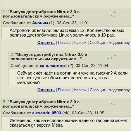
1
.
"Выпуск дистрибутива Nitrux 3.0 с
+4
+
–
пользовательским окружением..."
/
Сообщение от
Аноним
(1), 03-Сен-23, 11:01
Астрологи объявили релиз Debian 12. Количество новых
релизов дистрибутивов Linux увеличилось в 10 раз.
Ответить
|
Правка
|
Наверх
|
Cообщить модератору
2
.
"Выпуск дистрибутива Nitrux 3.0 с
–1
+
–
пользовательским окружением..."
/
Сообщение от
коньюктивит
(?), 03-Сен-23, 11:04
Сейчас счёт идёт на сотни или уже на тысячи? А если
все нескучные обои в них пересчитать, то на
миллионы?
Ответить
|
Правка
|
Наверх
|
Cообщить модератору
3
.
"Выпуск дистрибутива Nitrux 3.0 с
+
–
/
пользовательским окружением..."
Сообщение от
alexandr_0503
(ok), 03-Сен-23, 11:05
Интересно, как на использовании данного творения может
сказаться git версия Mesa