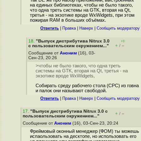
Так DE же про набор приложений, выстроенных
на единых библиотеках, чтобы не было такого,
что одна треть системы на GTK, вторая на Qt,
третья - на экзотике вроде WxWidgets, при этом
пожирая RAM в больших объёмах.
Ответить
|
Правка
|
Наверх
|
Cообщить модератору
18
.
"Выпуск дистрибутива Nitrux 3.0
+3
+
–
с пользовательским окружением..."
/
Сообщение от
Аноним
(16), 03-
Сен-23, 20:26
>чтобы не было такого, что одна треть
системы на GTK, вторая на Qt, третья - на
экзотике вроде WxWidgets,
Собирать среду рабочего стола (СРС) из говна
и палок они называют свободой.
Ответить
|
Правка
|
Наверх
|
Cообщить модератору
17
.
"Выпуск дистрибутива Nitrux 3.0 с
+
–
/
пользовательским окружением..."
Сообщение от
Аноним
(16), 03-Сен-23, 20:24
Фреймовый оконный менеджер (ФОМ) ты можешь
испаользовать на десктопе, но использовать его