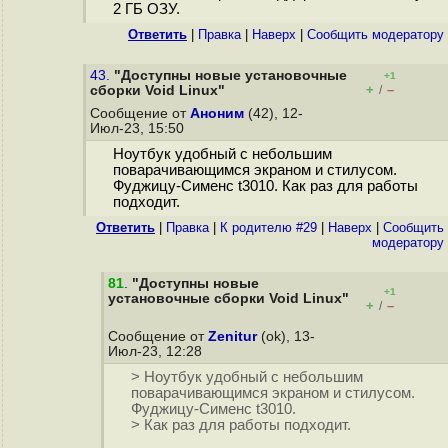
2 ГБ ОЗУ.
Ответить
|
Правка
|
Наверх
|
Cообщить модератору
43.
"Доступны новые установочные
+1
+
–
сборки Void Linux"
/
Сообщение от
Аноним
(42), 12-
Июл-23, 15:50
Ноутбук удобный с небольшим
поварачивающимся экраном и стилусом.
Фуджицу-Сименс t3010. Как раз для работы
подходит.
Ответить
|
Правка
|
К родителю #29
|
Наверх
|
Cообщить
модератору
81
.
"Доступны новые
+1
установочные сборки Void Linux"
+
–
/
Сообщение от
Zenitur
(ok), 13-
Июл-23, 12:28
> Ноутбук удобный с небольшим
поварачивающимся экраном и стилусом.
Фуджицу-Сименс t3010.
> Как раз для работы подходит.