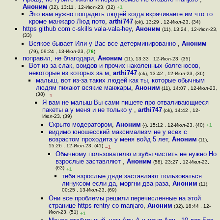
Аноним
(32), 13:11 , 12-Июл-23, (32)
+1
Это вам нужно пощадить людей когда вкрячиваете им что то
кроме манжаро Люд пото
,
arthi747
(ok), 13:29 , 12-Июл-23, (34)
https github com c-skills vala-vala-hey
,
Аноним
(11), 13:24 , 12-Июл-23,
(33)
Всякое бывает Или у Вас все детерминированно
,
Аноним
(79), 09:24 , 13-Июл-23, (
76
)
поправил, не благодари
,
Аноним
(11), 13:33 , 12-Июл-23, (35)
Вот из за слак, воидов и прочих наколенных болгеносов,
некоторые из которых за м
,
arthi747
(ok), 13:42 , 12-Июл-23, (36)
малыш, вот из-за таких людей как ты, которые обычным
людям пихают всякие манжары
,
Аноним
(11), 14:07 , 12-Июл-23,
(38)
–1
Я вам не малыш Вы сами пишете про отваливающиеся
пакеты а у меня и не только у
,
arthi747
(ok), 14:42 , 12-
Июл-23, (39)
Скрыто модератором
,
Аноним
(-), 15:12 , 12-Июл-23, (40)
+1
видимо юношесский максимализм не у всех с
возрастом проходита у меня войд 5 лет
,
Аноним
(11),
15:26 , 12-Июл-23, (41)
–1
Обычному пользователю и зубы чистить не нужно Но
взрослые заставляют
,
Аноним
(58), 23:27 , 12-Июл-23,
(63)
+1
тебя взрослые дяди заставляют пользоваться
линуксом если да, моргни два раза
,
Аноним
(11),
00:25 , 13-Июл-23, (69)
Они все проблемы решили перечисленные на этой
странице https rentry co manjaro
,
Аноним
(32), 18:44 , 12-
Июл-23, (51)
+1