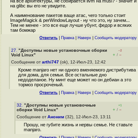
на все архитектуры, не собирается llvm на musl? - значит и
на glibc вы его не увидите.
А наименование пакетов ваще атас, чего только стоит
ImageMagick & perWindowLayout - ну что это, ну зачем...
Тем не менее - это все еще лучше убунт, федор и всяких
там бомжар
Ответить
|
Правка
|
Наверх
|
Cообщить модератору
27.
"Доступны новые установочные сборки
–2
+
–
Void Linux"
/
Сообщение от
arthi747
(ok), 12-Июл-23, 12:42
Кроме manjaro нет ни одного вменяемого дистрибутива
для дома, для семьи. Все остальные дно
недоделаное. Ну минт еще может но он дебиан а это
тормоз просроченый.
Ответить
|
Правка
|
Наверх
|
Cообщить модератору
32.
"Доступны новые установочные
+1
+
–
сборки Void Linux"
/
Сообщение от
Аноним
(32), 12-Июл-23, 13:11
Прошу, не губите жизнь и нервы семье. Не ставьте
manjaro.
Ответить
|
Правка
|
Наверх
|
Cообщить модератору