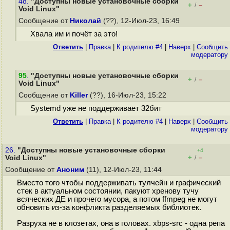
48.
"Доступны новые установочные сборки
+
–
/
Void Linux"
Сообщение от
Николай
(??), 12-Июл-23, 16:49
Хвала им и почёт за это!
Ответить
|
Правка
|
К родителю #4
|
Наверх
|
Cообщить
модератору
95
.
"Доступны новые установочные сборки
+
–
/
Void Linux"
Сообщение от
Killer
(??), 16-Июл-23, 15:22
Systemd уже не поддерживает 32бит
Ответить
|
Правка
|
К родителю #4
|
Наверх
|
Cообщить
модератору
26.
"Доступны новые установочные сборки
+4
+
–
Void Linux"
/
Сообщение от
Аноним
(11), 12-Июл-23, 11:44
Вместо того чтобы поддерживать тулчейн и графический
стек в актуальном состоянии, пакуют хренову тучу
всяческих ДЕ и прочего мусора, а потом ffmpeg не могут
обновить из-за конфликта разделяемых библиотек.
Разруха не в клозетах, она в головах. xbps-src - одна репа