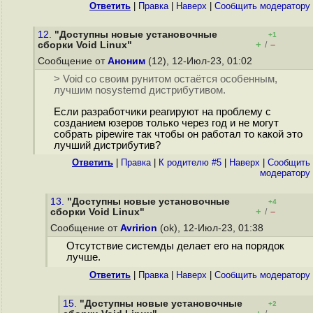
Ответить
|
Правка
|
Наверх
|
Cообщить модератору
12.
"Доступны новые установочные
+1
+
–
сборки Void Linux"
/
Сообщение от
Аноним
(12), 12-Июл-23, 01:02
> Void со своим рунитом остаётся особенным,
лучшим nosystemd дистрибутивом.
Если разработчики реагируют на проблему с
созданием юзеров только через год и не могут
собрать pipewire так чтобы он работал то какой это
лучший дистрибутив?
Ответить
|
Правка
|
К родителю #5
|
Наверх
|
Cообщить
модератору
13.
"Доступны новые установочные
+4
+
–
сборки Void Linux"
/
Сообщение от
Avririon
(ok), 12-Июл-23, 01:38
Отсутствие системды делает его на порядок
лучше.
Ответить
|
Правка
|
Наверх
|
Cообщить модератору
15.
"Доступны новые установочные
+2