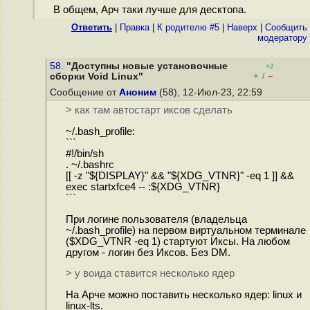
В общем, Арч таки лучше для десктопа.
Ответить
|
Правка
|
К родителю #5
|
Наверх
|
Cообщить
модератору
58.
"Доступны новые установочные
+2
+
–
сборки Void Linux"
/
Сообщение от
Аноним
(58), 12-Июл-23, 22:59
> как там автостарт иксов сделать
~/.bash_profile:
```
#!/bin/sh
. ~/.bashrc
[[ -z "${DISPLAY}" && "${XDG_VTNR}" -eq 1 ]] &&
exec startxfce4 -- :${XDG_VTNR}
```
При логине пользователя (владельца
~/.bash_profile) на первом виртуальном терминале
($XDG_VTNR -eq 1) стартуют Иксы. На любом
другом - логин без Иксов. Без DM.
> у воида ставится несколько ядер
На Арче можно поставить несколько ядер: linux и
linux-lts.