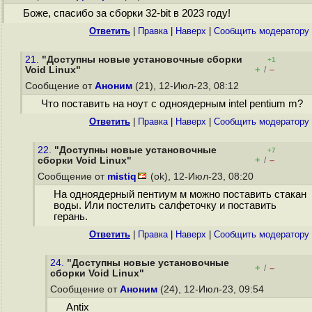
Боже, спасибо за сборки 32-bit в 2023 году!
Ответить
|
Правка
|
Наверх
|
Cообщить модератору
21.
"Доступны новые установочные сборки
+1
+
–
Void Linux"
/
Сообщение от
Аноним
(21), 12-Июл-23, 08:12
Что поставить на ноут с одноядерным intel pentium m?
Ответить
|
Правка
|
Наверх
|
Cообщить модератору
22.
"Доступны новые установочные
+7
+
–
сборки Void Linux"
/
Сообщение от
mistiq
(ok), 12-Июл-23, 08:20
На одноядерный пентиум м можно поставить стакан
воды. Или постелить салфеточку и поставить
герань.
Ответить
|
Правка
|
Наверх
|
Cообщить модератору
24.
"Доступны новые установочные
+
–
/
сборки Void Linux"
Сообщение от
Аноним
(24), 12-Июл-23, 09:54
Antix