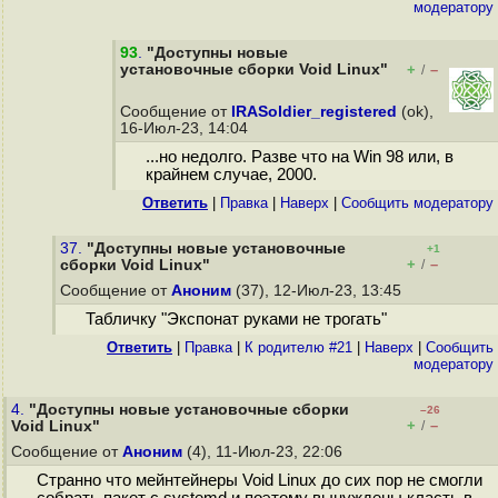
модератору
93
.
"Доступны новые
установочные сборки Void Linux"
+
–
/
Сообщение от
IRASoldier_registered
(ok),
16-Июл-23, 14:04
...но недолго. Разве что на Win 98 или, в
крайнем случае, 2000.
Ответить
|
Правка
|
Наверх
|
Cообщить модератору
37.
"Доступны новые установочные
+1
+
–
сборки Void Linux"
/
Сообщение от
Аноним
(37), 12-Июл-23, 13:45
Табличку "Экспонат руками не трогать"
Ответить
|
Правка
|
К родителю #21
|
Наверх
|
Cообщить
модератору
4.
"Доступны новые установочные сборки
–26
+
–
Void Linux"
/
Сообщение от
Аноним
(4), 11-Июл-23, 22:06
Странно что мейнтейнеры Void Linux до сих пор не смогли