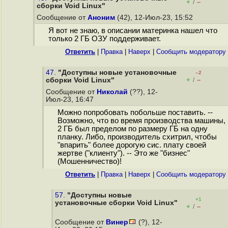
+
–
/
сборки Void Linux"
Сообщение от
Аноним
(42), 12-Июл-23, 15:52
Я вот не знаю, в описании материнка нашел что
только 2 ГБ ОЗУ поддерживает.
Ответить
|
Правка
|
Наверх
|
Cообщить модератору
47.
"Доступны новые установочные
–2
+
–
сборки Void Linux"
/
Сообщение от
Николай
(??), 12-
Июл-23, 16:47
Можно попробовать побольше поставить. --
Возможно, что во время производства машины,
2 ГБ был пределом по размеру ГБ на одну
планку. Либо, производитель схитрил, чтобы
"впарить" более дорогую сис. плату своей
жертве ("клиенту"). -- Это же "бизнес"
(Мошенничество)!
Ответить
|
Правка
|
Наверх
|
Cообщить модератору
57.
"Доступны новые
+1
установочные сборки Void Linux"
+
–
/
Сообщение от
Винер
(?), 12-