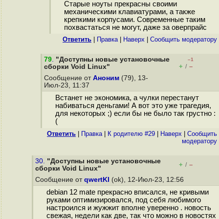
Старые ноуты прекрасны своими
механическими клавиатурами, а также
крепкими корпусами. Современные таким
похвастаться не могут, даже за оверпрайс
Ответить
|
Правка
|
Наверх
|
Cообщить модератору
79
.
"Доступны новые установочные
–1
+
–
сборки Void Linux"
/
Сообщение от
Аноним
(79), 13-
Июл-23, 11:37
Встанет не экономика, а чулки перестанут
набиваться деньгами! А вот это уже трагедия,
для некоторых ;) если бы не было так грустно :
(
Ответить
|
Правка
|
К родителю #29
|
Наверх
|
Cообщить
модератору
30.
"Доступны новые установочные
+
–
/
сборки Void Linux"
Сообщение от
qwertKI
(ok), 12-Июл-23, 12:56
debian 12 mate прекрасно вписался, не кривыми
руками оптимизировался, под себя любимого
настроился и жужжит вполне уверенно . новость
свежая, недели как две, так что можно в новостях