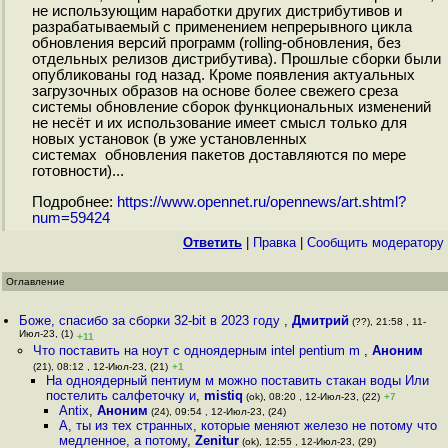
не использующим наработки других дистрибутивов и
разрабатываемый с применением непрерывного цикла
обновления версий программ (rolling-обновления, без
отдельных релизов дистрибутива). Прошлые сборки были
опубликованы год назад. Кроме появления актуальных
загрузочных образов на основе более свежего среза
системы обновление сборок функциональных изменений
не несёт и их использование имеет смысл только для
новых установок (в уже установленных
системах обновления пакетов доставляются по мере
готовности)...
Подробнее:
https://www.opennet.ru/opennews/art.shtml?
num=59424
Ответить
|
Правка
|
Cообщить модератору
Оглавление
Боже, спасибо за сборки 32-bit в 2023 году
,
Дмитрий
(??), 21:58 , 11-
Июл-23, (1)
+11
Что поставить на ноут с одноядерным intel pentium m
,
Аноним
(21), 08:12 , 12-Июл-23, (21)
+1
На одноядерный пентиум м можно поставить стакан воды Или
постелить салфеточку и
,
mistiq
(ok), 08:20 , 12-Июл-23, (22)
+7
Antix
,
Аноним
(24), 09:54 , 12-Июл-23, (24)
А, ты из тех странных, которые меняют железо не потому что
медленное, а потому
,
Zenitur
(ok), 12:55 , 12-Июл-23, (29)