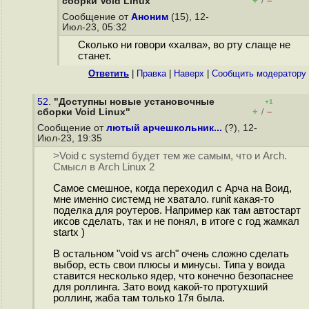
+
–
сборки Void Linux"
/
Сообщение от
Аноним
(15), 12-
Июл-23, 05:32
Сколько ни говори «халва», во рту слаще не
станет.
Ответить
|
Правка
|
Наверх
|
Cообщить модератору
52.
"Доступны новые установочные
+1
+
–
сборки Void Linux"
/
Сообщение от
лютый арчешкольник...
(?), 12-
Июл-23, 19:35
>Void с systemd будет тем же самым, что и Arch.
Смысл в Arch Linux 2
Самое смешное, когда переходил с Арча на Воид,
мне именно системд не хватало. runit какая-то
поделка для роутеров. Например как там автостарт
иксов сделать, так и не понял, в итоге с год жамкал
startx )
В остальном "void vs arch" очень сложно сделать
выбор, есть свои плюсы и минусы. Типа у воида
ставится несколько ядер, что конечно безопаснее
для роллинга. Зато воид какой-то протухший
роллинг, жаба там только 17я была.