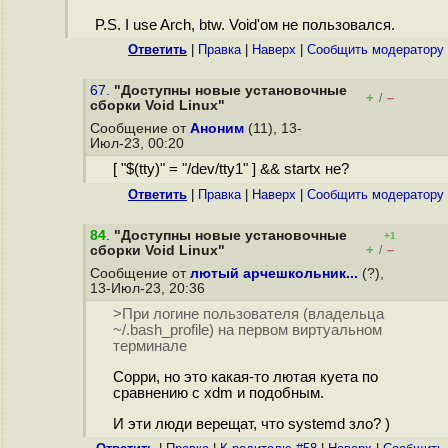
P.S. I use Arch, btw. Void'ом не пользовался.
Ответить
|
Правка
|
Наверх
|
Cообщить модератору
67.
"Доступны новые установочные
+
–
/
сборки Void Linux"
Сообщение от
Аноним
(11), 13-
Июл-23, 00:20
[ "$(tty)" = "/dev/tty1" ] && startx не?
Ответить
|
Правка
|
Наверх
|
Cообщить модератору
84
.
"Доступны новые установочные
+1
+
–
сборки Void Linux"
/
Сообщение от
лютый арчешкольник...
(?),
13-Июл-23, 20:36
>При логине пользователя (владельца
~/.bash_profile) на первом виртуальном
терминале
Сорри, но это какая-то лютая куета по
сравнению с xdm и подобным.
И эти люди верещат, что systemd зло? )