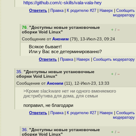
https://github.com/c-skills/vala-vala-hey
Ответить
|
Правка
|
К родителю #27
|
Наверх
|
Cообщить
модератору
76
.
"Доступны новые установочные
+
–
/
сборки Void Linux"
Сообщение от
Аноним
(79), 13-Июл-23, 09:24
Всякое бывает!
Или у Вас все детерминированно?
Ответить
|
Правка
|
Наверх
|
Cообщить модератору
35.
"Доступны новые установочные
+
–
/
сборки Void Linux"
Сообщение от
Аноним
(11), 12-Июл-23, 13:33
>Кроме slackware нет ни одного вменяемого
дистрибутива для дома, для семьи
поправил, не благодари
Ответить
|
Правка
|
К родителю #27
|
Наверх
|
Cообщить
модератору
36.
"Доступны новые установочные
+
–
/
сборки Void Linux"