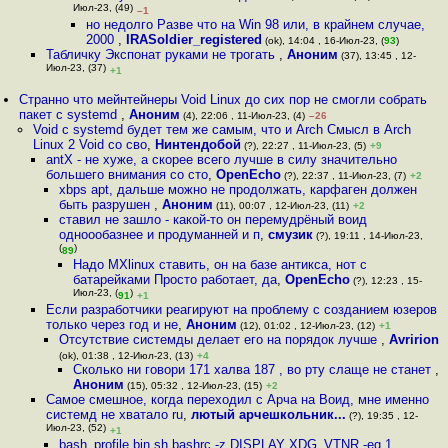
Июл-23, (49)
–1
но недолго Разве что на Win 98 или, в крайнем случае,
2000
,
IRASoldier_registered
(ok), 14:04 , 16-Июл-23, (
93
)
Табличку Экспонат руками не трогать
,
Аноним
(37), 13:45 , 12-
Июл-23, (37)
+1
Странно что мейнтейнеры Void Linux до сих пор не смогли собрать
пакет с systemd
,
Аноним
(4), 22:06 , 11-Июл-23, (4)
–26
Void с systemd будет тем же самым, что и Arch Смысл в Arch
Linux 2 Void со сво
,
Нинтендобой
(?), 22:27 , 11-Июл-23, (5)
+9
antX - не хуже, а скорее всего лучше в силу значительно
большего внимания со сто
,
OpenEcho
(?), 22:37 , 11-Июл-23, (7)
+2
xbps apt, дальше можно не продолжать, карфаген должен
быть разрушен
,
Аноним
(11), 00:07 , 12-Июл-23, (11)
+2
ставил не зашло - какой-то он перемудрёный воид
одноообазнее и продуманней и п
,
смузик
(?), 19:11 , 14-Июл-23,
(
)
89
Надо МХlinux ставить, он на базе антикса, нот с
батарейками Просто работает, да
,
OpenEcho
(?), 12:23 , 15-
Июл-23, (
)
91
+1
Если разработчики реагируют на проблему с созданием юзеров
только через год и не
,
Аноним
(12), 01:02 , 12-Июл-23, (12)
+1
Отсутствие системды делает его на порядок лучше
,
Avririon
(ok), 01:38 , 12-Июл-23, (13)
+4
Сколько ни говори 171 халва 187 , во рту слаще не станет
,
Аноним
(15), 05:32 , 12-Июл-23, (15)
+2
Самое смешное, когда переходил с Арча на Воид, мне именно
системд не хватало ru
,
лютый арчешкольник...
(?), 19:35 , 12-
Июл-23, (52)
+1
bash_profile bin sh bashrc -z DISPLAY XDG_VTNR -eq 1
,