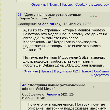
Ответить
|
Правка
|
Наверх
|
Cообщить модератору
29.
"Доступны новые установочные
+
–
/
сборки Void Linux"
Сообщение от
Zenitur
(ok), 12-Июл-23, 12:55
А, ты из тех странных, которые меняют "железо"
не потому что медленное, а потому что др-чат на
апгрейд? Как там это называлось...
Копроэкономика? Когда нужно производить
недолговечные товары, а то иначе экономика
"встанет"?
По теме, на Pentium M доступен SSE2, а значит,
дистр подойдёт любой, главное - памяти
побольше. Debian 12 на LXDE должен подойди.
Ответить
|
Правка
|
К родителю #22
|
Наверх
|
Cообщить
модератору
42.
"Доступны новые установочные
+
–
/
сборки Void Linux"
Сообщение от
Аноним
(42), 12-
Июл-23, 15:48
Пока что им и ограничился. Ноутбук, почитал
описание, материнка поддерживает максимум