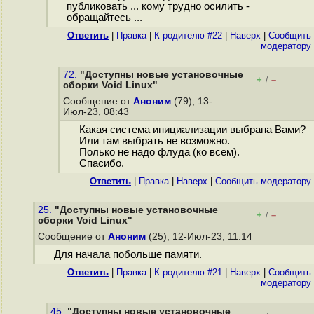
публиковать ... кому трудно осилить -
обращайтесь ...
Ответить
|
Правка
|
К родителю #22
|
Наверх
|
Cообщить
модератору
72.
"Доступны новые установочные
+
–
/
сборки Void Linux"
Сообщение от
Аноним
(79), 13-
Июл-23, 08:43
Какая система инициализации выбрана Вами?
Или там выбрать не возможно.
Полько не надо флуда (ко всем).
Спасибо.
Ответить
|
Правка
|
Наверх
|
Cообщить модератору
25.
"Доступны новые установочные
+
–
/
сборки Void Linux"
Сообщение от
Аноним
(25), 12-Июл-23, 11:14
Для начала побольше памяти.
Ответить
|
Правка
|
К родителю #21
|
Наверх
|
Cообщить
модератору
45.
"Доступны новые установочные