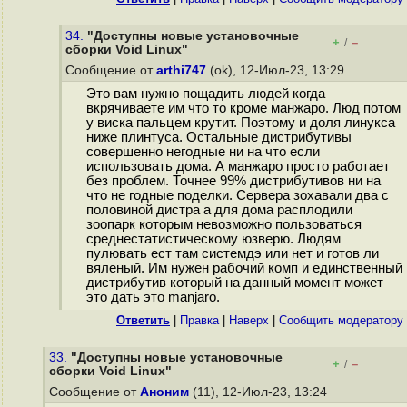
34.
"Доступны новые установочные
+
–
/
сборки Void Linux"
Сообщение от
arthi747
(ok), 12-Июл-23, 13:29
Это вам нужно пощадить людей когда
вкрячиваете им что то кроме манжаро. Люд потом
у виска пальцем крутит. Поэтому и доля линукса
ниже плинтуса. Остальные дистрибутивы
совершенно негодные ни на что если
использовать дома. А манжаро просто работает
без проблем. Точнее 99% дистрибутивов ни на
что не годные поделки. Сервера зохавали два с
половиной дистра а для дома расплодили
зоопарк которым невозможно пользоваться
среднестатистическому юзверю. Людям
пулювать ест там системдэ или нет и готов ли
вяленый. Им нужен рабочий комп и единственный
дистрибутив который на данный момент может
это дать это manjaro.
Ответить
|
Правка
|
Наверх
|
Cообщить модератору
33.
"Доступны новые установочные
+
–
/
сборки Void Linux"
Сообщение от
Аноним
(11), 12-Июл-23, 13:24