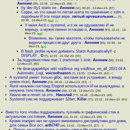
Аноним
(58), 22:59 , 12-Июл-23, (58)
+2
tty dev tty1 startx не
,
Аноним
(11), 00:20 , 13-Июл-23, (67)
Сорри, но это какая-то лютая куета по сравнению с xdm и
подобным И эти люди вере
,
лютый арчешкольник...
(?),
20:36 , 13-Июл-23, (
)
84
+1
У меня Arch с systemd, и я их не одушевляю И не
верещу, а мужественно оглашаю о
,
Аноним
(85), 02:21 , 14-
Июл-23, (
)
85
Возможно, вы также захотите, чтобы пользователи не
видели процессов друг друга
,
Аноним
(85), 02:39 , 14-
Июл-23, (
)
87
В bash_profile нужно добавить Startx Automaticallyif -z
DISPLAY
,
О
(?), 12:01 , 01-Окт-23, (
96
)
За подробностями man 1 startxman 1 xinit
,
Аноним
(58), 23:02 ,
12-Июл-23, (60)
Не благодариhttps wiki voidlinux org voidlinux_en_all_2021-04 A
Automatic_Logi
,
voiceofreason
(?), 15:05 , 13-Июл-23, (
83
)
+1
А systemd умеет только glibc, апстрим всё устраивает, а воиду
нужен musl
,
Аноним
(23), 08:44 , 12-Июл-23, (23)
–1
Runit ненужен системд Elogind используется И не вынуждены, а
ненужна толстенна
,
Аноним
(28), 12:49 , 12-Июл-23, (28)
Хвала им и почёт за это
,
Николай
(??), 16:49 , 12-Июл-23, (48)
Systemd уже не поддерживает 32бит
,
Killer
(??), 15:22 , 16-Июл-23, (
95
)
Вместо того чтобы поддерживать тулчейн и графический стек в
актуальном состоянии
,
Аноним
(11), 11:44 , 12-Июл-23, (26)
+4
Кроме manjaro нет ни одного вменяемого дистрибутива для дома,
для семьи Все ост
,
arthi747
(ok), 12:42 , 12-Июл-23, (27)
–2
Прошу, не губите жизнь и нервы семье Не ставьте manjaro
,