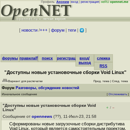
Профиль:
Аноним
(
вход
|
регистрация
)
неRU
opennet.me
[
новости
/
+++
|
форум
|
теги
|
]
форумы
правила/FAQ
поиск
регистрация
вход/
слежка
выход
RSS
"Доступны новые установочные сборки Void Linux"
Вариант для распечатки
Пред. тема
|
След. тема
Форум
Разговоры, обсуждение новостей
Изначальное сообщение
[
Отслеживать
]
"Доступны новые установочные сборки Void
+
–
/
Linux"
Сообщение от
opennews
(??), 11-Июл-23, 21:58
Сформированы новые загрузочные сборки дистрибутива
Void Linux, который является самостоятельным проектом,