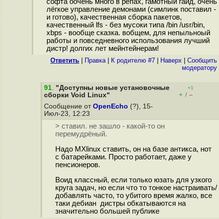
софта оочень много в репах, гамотный гайд, очень
лёгкое управление демонами (симлинк поставил -
и готово), качественная сборка пакетов,
качественный lfs - без мусоки типа /bin /usr/bin,
xbps - вообще сказка. вобщем, для непыльноый
работы и повседневного использования лучший
дистр! долгих лет мейнтейнерам!
Ответить
|
Правка
|
К родителю #7
|
Наверх
|
Cообщить
модератору
91
.
"Доступны новые установочные
+1
+
–
сборки Void Linux"
/
Сообщение от
OpenEcho
(?), 15-
Июл-23, 12:23
> ставил. не зашло - какой-то он
перемудрёный.
Надо МХlinux ставить, он на базе антикса, нот
с батарейками. Просто работает, даже у
пенсионеров.
Воид классный, если только юзать для узкого
круга задач, но если что то тонкое настраивать/
добавлять часто, то убитого время жалко, все
таки дебиан дистры обкатываются на
значительно большей публике