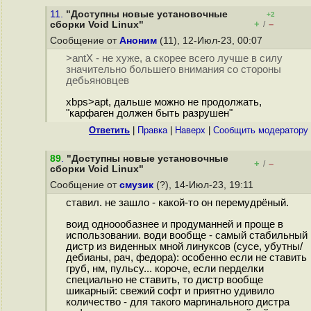
11.
"Доступны новые установочные
+2
+
–
сборки Void Linux"
/
Сообщение от
Аноним
(11), 12-Июл-23, 00:07
>antX - не хуже, а скорее всего лучше в силу
значительно большего внимания со стороны
дебьяновцев
xbps>apt, дальше можно не продолжать,
"карфаген должен быть разрушен"
Ответить
|
Правка
|
Наверх
|
Cообщить модератору
89
.
"Доступны новые установочные
+
–
/
сборки Void Linux"
Сообщение от
смузик
(?), 14-Июл-23, 19:11
ставил. не зашло - какой-то он перемудрёный.
воид одноообазнее и продуманней и проще в
использовании. води вообще - самый стабильный
дистр из виденных мной линуксов (сусе, убутны/
дебианы, рач, федора): особенно если не ставить
груб, нм, пульсу... короче, если перделки
специально не ставить, то дистр вообще
шикарный: свежий софт и приятно удивило
количество - для такого маргинального дистра