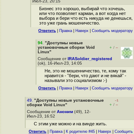
Июл-23, 20:15
Бизнес это хорошо, выбирай что хочешь,
или что позволяет карман, а вот когда нет
выбора и бери что есть никуда не денешься,
это уже грань мошеничество.
Ответить
|
Правка
|
Наверх
|
Cообщить модератору
94
.
"Доступны новые
установочные сборки Void
+
–
/
Linux"
Сообщение от
IRASoldier_registered
(ok), 16-Июл-23, 14:05
Не, это не мошенничество, те, кому так
нравится - "бери, что дают и не вякай" -
называли это социализмом :-)
Ответить
|
Правка
|
Наверх
|
Cообщить модератору
49.
"Доступны новые установочные
–1
+
–
сборки Void Linux"
/
Сообщение от
Аноним
(49), 12-
Июл-23, 16:52
С этим уже можно и на винде жить.
Ответить
|
Правка
|
К родителю #45
|
Наверх
|
Cообщить