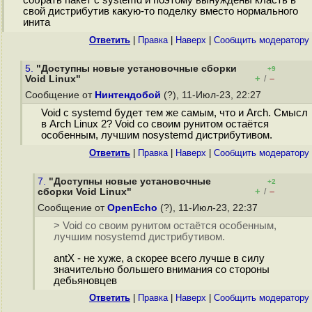
собрать пакет с systemd и поэтому вынуждены класть в
свой дистрибутив какую-то поделку вместо нормального
инита
Ответить
|
Правка
|
Наверх
|
Cообщить модератору
5.
"Доступны новые установочные сборки
+9
+
–
Void Linux"
/
Сообщение от
Нинтендобой
(?), 11-Июл-23, 22:27
Void с systemd будет тем же самым, что и Arch. Смысл
в Arch Linux 2? Void со своим рунитом остаётся
особенным, лучшим nosystemd дистрибутивом.
Ответить
|
Правка
|
Наверх
|
Cообщить модератору
7.
"Доступны новые установочные
+2
+
–
сборки Void Linux"
/
Сообщение от
OpenEcho
(?), 11-Июл-23, 22:37
> Void со своим рунитом остаётся особенным,
лучшим nosystemd дистрибутивом.
antX - не хуже, а скорее всего лучше в силу
значительно большего внимания со стороны
дебьяновцев
Ответить
|
Правка
|
Наверх
|
Cообщить модератору