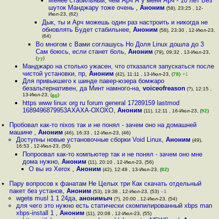
Менее стабильный, чем Арч А у меня Арч - 10 лет Без
шуток Манджару тоже очень
,
Аноним
(58), 23:25 , 12-
Июл-23, (62)
Дык, ты и Арч можешь один раз настроить и никогда не
обновлять Будет стабильнее
,
Аноним
(58), 23:30 , 12-Июл-23,
(64)
Во многом с Вами соглашусь Но Доля Linux дошла до 3
Сам боюсь, если станет боль
,
Аноним
(79), 09:32 , 13-Июл-23,
(
)
77
Манджаро на столько ужасен, что отказался запускаться после
чистой установки, пр
,
Аноним
(42), 11:11 , 13-Июл-23, (
78
)
+1
Для привыкшего к шинде павер-юзера бомжаро
безальтернативен, да Минт намного-на
,
voiceofreason
(?), 12:15 ,
13-Июл-23, (
)
80
https www linux org ru forum general 17289159 lastmod
1689496879953АХАХА-ОХОХО
,
Аноним
(11), 12:11 , 16-Июл-23, (
92
)
Пробовал как-то nixos так и не понял - зачем оно на домашней
машине
,
Аноним
(46), 16:33 , 12-Июл-23, (46)
Доступны новые установочные сборки Void Linux
,
Аноним
(49),
16:53 , 12-Июл-23, (50)
Попроовал как-то компьютер так и не понял - зачем оно мне
дома нужно
,
Аноним
(11), 20:10 , 12-Июл-23, (56)
О вы из Xerox
,
Аноним
(42), 12:48 , 13-Июл-23, (
82
)
Пару вопросов к фанатам Не Целых три Как скачать отдельный
пакет без установ
,
Аноним
(53), 19:38 , 12-Июл-23, (53)
–1
wgetв musl 1 1 24да
,
анонимыч
(?), 20:00 , 12-Июл-23, (54)
для чего это нужно есть статически скомпилированный xbps man
xbps-install 1
,
Аноним
(11), 20:08 , 12-Июл-23, (55)