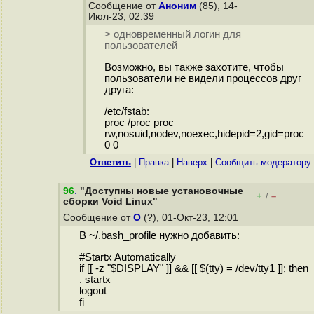
Сообщение от
Аноним
(85), 14-
Июл-23, 02:39
> одновременный логин для
пользователей
Возможно, вы также захотите, чтобы
пользователи не видели процессов друг
друга:
/etc/fstab:
proc /proc proc
rw,nosuid,nodev,noexec,hidepid=2,gid=proc
0 0
Ответить
|
Правка
|
Наверх
|
Cообщить модератору
96
.
"Доступны новые установочные
+
–
/
сборки Void Linux"
Сообщение от
О
(?), 01-Окт-23, 12:01
В ~/.bash_profile нужно добавить:
#Startx Automatically
if [[ -z "$DISPLAY" ]] && [[ $(tty) = /dev/tty1 ]]; then
. startx
logout
fi