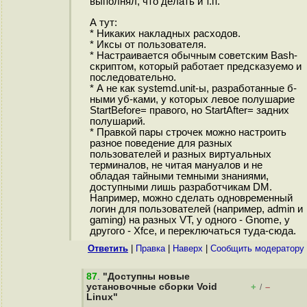
выполнял, что делать и т.п.
А тут:
* Никаких накладных расходов.
* Иксы от пользователя.
* Настраивается обычным советским Bash-
скриптом, который работает предсказуемо и
последовательно.
* А не как systemd.unit-ы, разработанные б-
ными уб-ками, у которых левое полушарие
StartBefore= правого, но StartAfter= задних
полушарий.
* Правкой пары строчек можно настроить
разное поведение для разных
пользователей и разных виртуальных
терминалов, не читая мануалов и не
обладая тайными темными знаниями,
доступными лишь разработчикам DM.
Например, можно сделать одновременный
логин для пользователей (например, admin и
gaming) на разных VT, у одного - Gnome, у
другого - Xfce, и переключаться туда-сюда.
Ответить
|
Правка
|
Наверх
|
Cообщить модератору
87
.
"Доступны новые
установочные сборки Void
+
–
/
Linux"