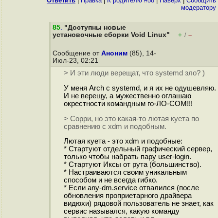
Ответить
|
Правка
|
К родителю #58
|
Наверх
|
Cообщить
модератору
85
.
"Доступны новые
установочные сборки Void Linux"
+
–
/
Сообщение от
Аноним
(85), 14-
Июл-23, 02:21
> И эти люди верещат, что systemd зло? )
У меня Arch с systemd, и я их не одушевляю.
И не верещу, а мужественно оглашаю
окрестности командным го-ЛО-СОМ!!!
> Сорри, но это какая-то лютая куета по
сравнению с xdm и подобным.
Лютая куета - это xdm и подобные:
* Стартуют отдельный графический сервер,
только чтобы набрать пару user-login.
* Стартуют Иксы от рута (большинство).
* Настраиваются своим уникальным
способом и не всегда гибко.
* Если any-dm.service отвалился (после
обновления проприетарного драйвера
видюхи) рядовой пользователь не знает, как
сервис назывался, какую команду