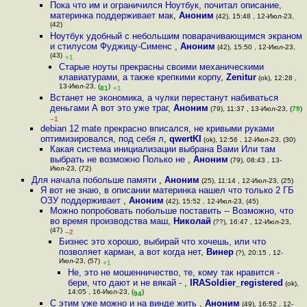
Пока что им и ограничился Ноутбук, почитал описание,
материнка поддерживает мак
,
Аноним
(42), 15:48 , 12-Июл-23,
(42)
Ноутбук удобный с небольшим поварачивающимся экраном
и стилусом Фуджицу-Сименс
,
Аноним
(42), 15:50 , 12-Июл-23,
(43)
+1
Старые ноуты прекрасны своими механическими
клавиатурами, а также крепкими корпу
,
Zenitur
(ok), 12:28 ,
13-Июл-23, (
)
81
+1
Встанет не экономика, а чулки перестанут набиваться
деньгами А вот это уже траг
,
Аноним
(79), 11:37 , 13-Июл-23, (
79
)
–1
debian 12 mate прекрасно вписался, не кривыми руками
оптимизировался, под себя л
,
qwertKI
(ok), 12:56 , 12-Июл-23, (30)
Какая система инициализации выбрана Вами Или там
выбрать не возможно Полько не
,
Аноним
(79), 08:43 , 13-
Июл-23, (72)
Для начала побольше памяти
,
Аноним
(25), 11:14 , 12-Июл-23, (25)
Я вот не знаю, в описании материнка нашел что только 2 ГБ
ОЗУ поддерживает
,
Аноним
(42), 15:52 , 12-Июл-23, (45)
Можно попробовать побольше поставить -- Возможно, что
во время производства маш
,
Николай
(??), 16:47 , 12-Июл-23,
(47)
–2
Бизнес это хорошо, выбирай что хочешь, или что
позволяет карман, а вот когда нет
,
Винер
(?), 20:15 , 12-
Июл-23, (57)
+1
Не, это не мошенничество, те, кому так нравится -
бери, что дают и не вякай -
,
IRASoldier_registered
(ok),
14:05 , 16-Июл-23, (
)
94
С этим уже можно и на винде жить
,
Аноним
(49), 16:52 , 12-