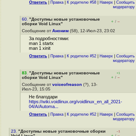
Ответить
|
Правка
|
К родителю #58
|
Наверх
|
Cообщить
модератору
60.
"Доступны новые установочные
+
–
/
сборки Void Linux"
Сообщение от
Аноним
(58), 12-Июл-23, 23:02
За подробностями:
man 1 startx
man 1 xinit
Ответить
|
Правка
|
К родителю #52
|
Наверх
|
Cообщить
модератору
83
.
"Доступны новые установочные
+1
+
–
сборки Void Linux"
/
Сообщение от
voiceofreason
(?), 13-
Июл-23, 15:05
Не благодари
https://wiki.voidlinux.org/voidlinux_en_all_2021-
04/A/Automa...
Ответить
|
Правка
|
К родителю #52
|
Наверх
|
Cообщить
модератору
23.
"Доступны новые установочные сборки
–1
+
–
Void Linux"
/