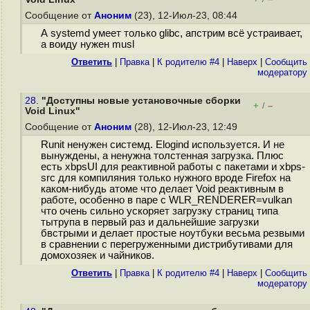
Сообщение от
Аноним
(23), 12-Июл-23, 08:44
А systemd умеет только glibc, апстрим всё устраивает,
а воиду нужен musl
Ответить
|
Правка
|
К родителю #4
|
Наверх
|
Cообщить
модератору
28.
"Доступны новые установочные сборки
+
–
/
Void Linux"
Сообщение от
Аноним
(28), 12-Июл-23, 12:49
Runit ненужен системд. Elogind используется. И не
вынуждены, а ненужна толстенная загрузка. Плюс
есть xbpsUI для реактивной работы с пакетами и xbps-
src для компиляния только нужного вроде Firefox на
каком-нибудь атоме что делает Void реактивным в
работе, особенно в паре с WLR_RENDERER=vulkan
что очень сильно ускоряет загрузку страниц типа
тытрупа в первый раз и дальнейшие загрузки
бвстрыми и делает простые ноутбуки весьма резвыми
в сравнении с перегруженными дистрибутивами для
домохозяек и чайников.
Ответить
|
Правка
|
К родителю #4
|
Наверх
|
Cообщить
модератору