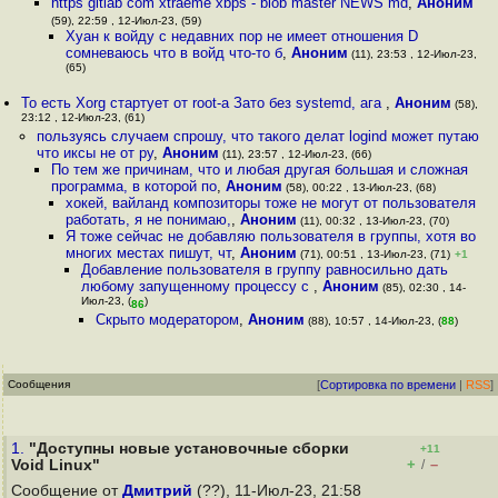
https gitlab com xtraeme xbps - blob master NEWS md
,
Аноним
(59), 22:59 , 12-Июл-23, (59)
Хуан к войду с недавних пор не имеет отношения D
сомневаюсь что в войд что-то б
,
Аноним
(11), 23:53 , 12-Июл-23,
(65)
То есть Xorg стартует от root-а Зато без systemd, ага
,
Аноним
(58),
23:12 , 12-Июл-23, (61)
пользуясь случаем спрошу, что такого делат logind может путаю
что иксы не от ру
,
Аноним
(11), 23:57 , 12-Июл-23, (66)
По тем же причинам, что и любая другая большая и сложная
программа, в которой по
,
Аноним
(58), 00:22 , 13-Июл-23, (68)
хокей, вайланд композиторы тоже не могут от пользователя
работать, я не понимаю,
,
Аноним
(11), 00:32 , 13-Июл-23, (70)
Я тоже сейчас не добавляю пользователя в группы, хотя во
многих местах пишут, чт
,
Аноним
(71), 00:51 , 13-Июл-23, (71)
+1
Добавление пользователя в группу равносильно дать
любому запущенному процессу с
,
Аноним
(85), 02:30 , 14-
Июл-23, (
)
86
Скрыто модератором
,
Аноним
(88), 10:57 , 14-Июл-23, (
88
)
Сообщения
[
Сортировка по времени
|
RSS
]
1.
"Доступны новые установочные сборки
+11
+
–
Void Linux"
/
Сообщение от
Дмитрий
(??), 11-Июл-23, 21:58