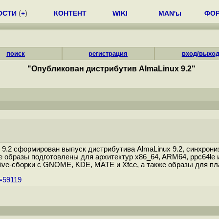
ОСТИ
(
+
)
КОНТЕНТ
WIKI
MAN'ы
ФО
поиск
регистрация
вход/выхо
"Опубликован дистрибутив AlmaLinux 9.2"
x 9.2 сформирован выпуск дистрибутива AlmaLinux 9.2, синхро
бразы подготовлены для архитектур x86_64, ARM64, ppc64le и 
ive-сборки с GNOME, KDE, MATE и Xfce, а также образы для пла
m=59119