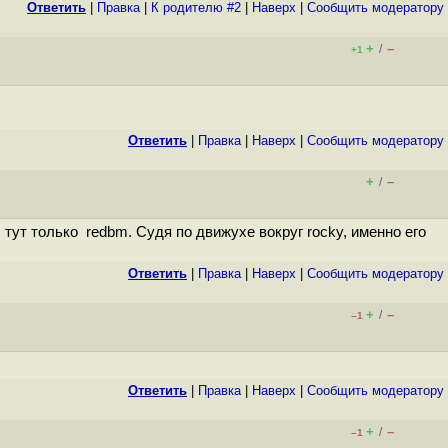
Ответить
|
Правка
|
К родителю #2
|
Наверх
|
Cообщить модератору
+
–
/
+1
Ответить
|
Правка
|
Наверх
|
Cообщить модератору
+
–
/
 тут только redbm. Судя по движухе вокруг rocky, именно его
Ответить
|
Правка
|
Наверх
|
Cообщить модератору
+
–
/
–1
Ответить
|
Правка
|
Наверх
|
Cообщить модератору
+
–
/
–1