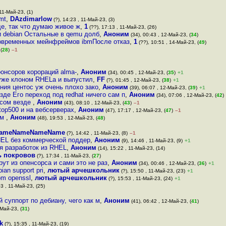
 11-Май-23, (1)
mt
,
DAzdimarlow
(?), 14:23 , 11-Май-23, (3)
де, так что думаю живое ж
,
1
(??), 17:13 , 11-Май-23, (26)
 и debian Остальные в qemu долб
,
Аноним
(34), 00:43 , 12-Май-23, (
34
)
 современных мейнфреймов ibmПосле отказ
,
1
(??), 10:51 , 14-Май-23, (
49
)
(
28
)
–1
оонсоров корораций alma-
,
Аноним
(34), 00:45 , 12-Май-23, (
35
)
+1
 уже клоном RHELа и выпустил
,
FF
(?), 01:45 , 12-Май-23, (
38
)
+1
ения центос уж очень плохо зако
,
Аноним
(39), 06:07 , 12-Май-23, (
39
)
+1
де Его переход под redhat ничего сам п
,
Аноним
(34), 07:06 , 12-Май-23, (
42
)
ксом везде
,
Аноним
(43), 08:10 , 12-Май-23, (
43
)
–1
top500 и на вебсерверах
,
Аноним
(47), 17:17 , 12-Май-23, (
47
)
–1
им
,
Аноним
(48), 19:53 , 12-Май-23, (
48
)
ameNameNameName
(?), 14:42 , 11-Май-23, (8)
–1
HEL без коммерческой поддер
,
Аноним
(9), 14:46 , 11-Май-23, (9)
+1
ия разработок из RHEL
,
Аноним
(14), 15:22 , 11-Май-23, (14)
ь покровов
(?), 17:34 , 11-Май-23, (
27
)
ут из опенсорса и сами это не раз
,
Аноним
(34), 00:46 , 12-Май-23, (
36
)
+1
ian support pri
,
лютый арчешкольник
(?), 15:50 , 11-Май-23, (23)
+1
om openssl
,
лютый арчешкольник
(?), 15:53 , 11-Май-23, (24)
+1
3 , 11-Май-23, (25)
 суппорт по дебиану, чего как м
,
Аноним
(41), 06:42 , 12-Май-23, (
41
)
-Май-23, (
31
)
k
(?), 15:35 , 11-Май-23, (19)