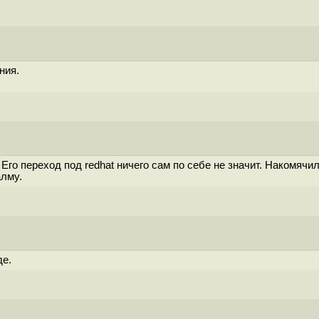
ния.
го переход под redhat ничего сам по себе не значит. Накомячил
алму.
де.