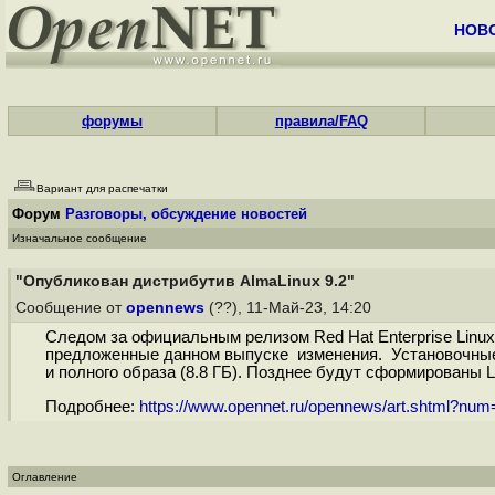
НОВ
форумы
правила/FAQ
Вариант для распечатки
Форум
Разговоры, обсуждение новостей
Изначальное сообщение
"Опубликован дистрибутив AlmaLinux 9.2"
Сообщение от
opennews
(??), 11-Май-23, 14:20
Следом за официальным релизом Red Hat Enterprise Linu
предложенные данном выпуске изменения. Установочные о
и полного образа (8.8 ГБ). Позднее будут сформированы L
Подробнее:
https://www.opennet.ru/opennews/art.shtml?nu
Оглавление