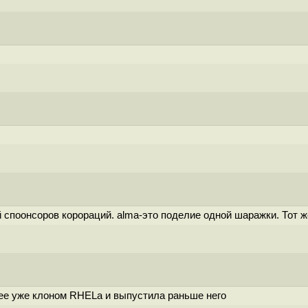
 споонсоров корораций. alma-это поделие одной шаражки. Тот же
нее уже клоном RHELа и выпустила раньше него