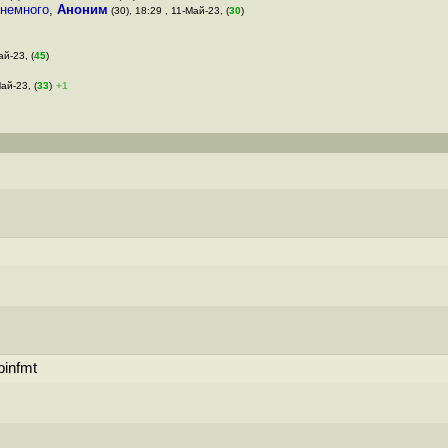
 немного
,
Аноним
(30), 18:29 , 11-Май-23, (
30
)
ай-23, (
45
)
Май-23, (
33
)
+1
binfmt