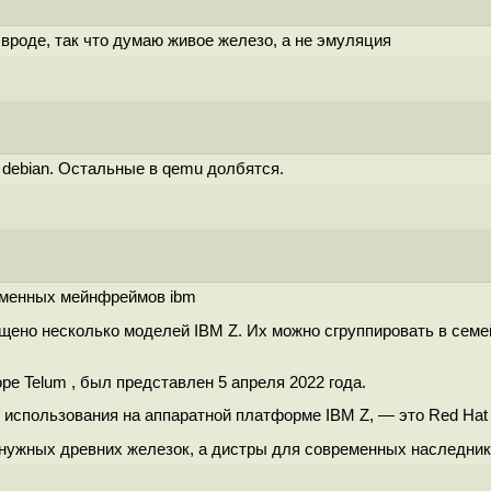
 вроде, так что думаю живое железо, а не эмуляция
и debian. Остальные в qemu долбятся.
ременных мейнфреймов ibm
щено несколько моделей IBM Z. Их можно сгруппировать в семе
ре Telum , был представлен 5 апреля 2022 года.
спользования на аппаратной платформе IBM Z, — это Red Hat Ent
ненужных древних железок, а дистры для современных наследни