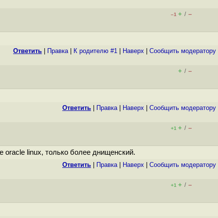
+
–
/
–1
Ответить
|
Правка
|
К родителю #1
|
Наверх
|
Cообщить модератору
+
–
/
Ответить
|
Правка
|
Наверх
|
Cообщить модератору
+
–
/
+1
 oracle linux, только более днищенский.
Ответить
|
Правка
|
Наверх
|
Cообщить модератору
+
–
/
+1