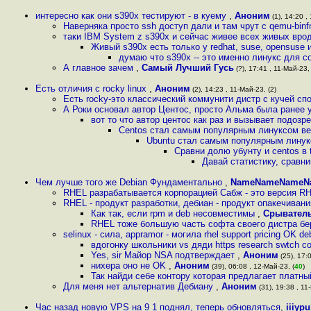
интересно как они s390x тестируют - в куему
,
Аноним
(1), 14:20 ,
Наверняка просто ssh доступ дали и там чрут с qemu-binf
таки IBM System z s390x и сейчас живее всех живых вро
Живый s390х есть только у redhat, suse, opensuse
думаю что s390x -- это именно линукс для
А главное зачем
,
Самый Лучший Гусь
(?), 17:41 , 11-Май-23, 
Есть отличия с rocky linux
,
Аноним
(2), 14:23 , 11-Май-23, (2)
Есть rocky-это классический коммунити дистр с кучей сп
А Роки основал автор Центос, просто Альма была ранее
вот то что автор центос как раз и вызывает подозр
Centos стал самым популярным линуксом вез
Ubuntu стал самым популярным лину
Сравни долю убунту и centos в 
Давай статистику, сравн
Чем лучше того же Debian Фундаментально
,
NameNameNameN
RHEL разрабатывается корпорацией Сабж - это версия R
RHEL - продукт разработки, дебиан - продукт опакечиван
Как так, если rpm и deb несовместимы
,
Срывател
RHEL тоже большую часть софта своего дистра бер
selinux - сила, appramor - могила rhel support pricing OK deb
вдогонку школьники vs дяди https research swtch c
Yes, sir Майор NSA подтверждает
,
Аноним
(25), 17:0
нихера оно не OK
,
Аноним
(39), 06:08 , 12-Май-23, (
40
)
Так найди себе контору которая предлагает платный
Для меня нет альтернатив Дебиану
,
Аноним
(31), 19:38 , 11
Час назад новую VPS на 9 1 поднял, теперь обновляться
,
iiiypu