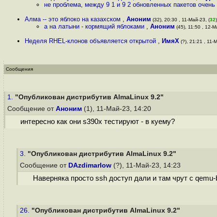
не проблема, между 9 1 и 9 2 обновленных пакетов очень
Алма -- это яблоко на казахском
,
Аноним
(32), 20:30 , 11-Май-23, (
32
)
а на латыни - кормящий яблоками
,
Аноним
(45), 11:50 , 12-М
Неделя RHEL-клонов объявляется открытой
,
ИмяХ
(?), 21:21 , 11-
Сообщения
1.
"Опубликован дистрибутив AlmaLinux 9.2"
Сообщение от
Аноним
(1), 11-Май-23, 14:20
интересно как они s390x тестируют - в куему?
3.
"Опубликован дистрибутив AlmaLinux 9.2"
Сообщение от
DAzdimarlow
(?), 11-Май-23, 14:23
Наверняка просто ssh доступ дали и там чрут с qemu-
26.
"Опубликован дистрибутив AlmaLinux 9.2"