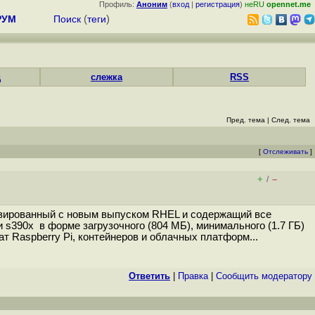
Профиль:
Аноним
(
вход
|
регистрация
)
неRU
opennet.me
РУМ
Поиск
(
теги
)
д
слежка
RSS
Пред. тема
|
След. тема
[
Отслеживать
]
+
–
/
низированный c новым выпуском RHEL и содержащий все
s390x в форме загрузочного (804 МБ), минимального (1.7 ГБ)
т Raspberry Pi, контейнеров и облачных платформ...
Ответить
|
Правка
|
Cообщить модератору