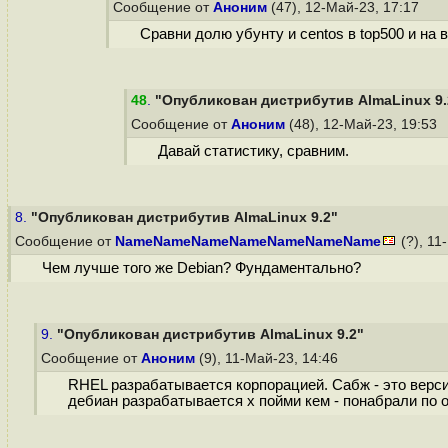
Сообщение от
Аноним
(47), 12-Май-23, 17:17
Сравни долю убунту и centos в top500 и на 
48
.
"Опубликован дистрибутив AlmaLinux 9.
Сообщение от
Аноним
(48), 12-Май-23, 19:53
Давай статистику, сравним.
8.
"Опубликован дистрибутив AlmaLinux 9.2"
Сообщение от
NameNameNameNameNameNameName
(?), 11
Чем лучше того же Debian? Фундаментально?
9.
"Опубликован дистрибутив AlmaLinux 9.2"
Сообщение от
Аноним
(9), 11-Май-23, 14:46
RHEL разрабатывается корпорацией. Сабж - это верси
дебиан разрабатывается х пойми кем - понабрали по 