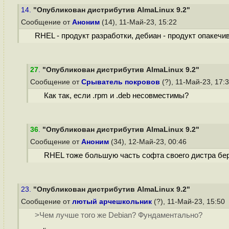
14.
"Опубликован дистрибутив AlmaLinux 9.2"
Сообщение от
Аноним
(14), 11-Май-23, 15:22
RHEL - продукт разработки, дебиан - продукт опакечи
27
.
"Опубликован дистрибутив AlmaLinux 9.2"
Сообщение от
Срыватель покровов
(?), 11-Май-23, 17:
Как так, если .rpm и .deb несовместимы?
36
.
"Опубликован дистрибутив AlmaLinux 9.2"
Сообщение от
Аноним
(34), 12-Май-23, 00:46
RHEL тоже большую часть софта своего дистра беру
23.
"Опубликован дистрибутив AlmaLinux 9.2"
Сообщение от
лютый арчешкольник
(?), 11-Май-23, 15:50
>Чем лучше того же Debian? Фундаментально?