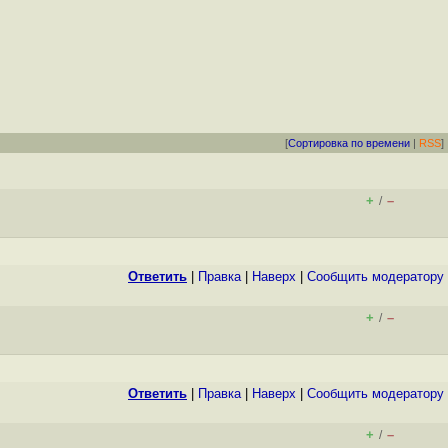
[
Сортировка по времени
|
RSS
]
+
–
/
Ответить
|
Правка
|
Наверх
|
Cообщить модератору
+
–
/
Ответить
|
Правка
|
Наверх
|
Cообщить модератору
+
–
/