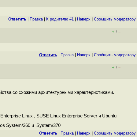
Ответить
|
Правка
|
К родителю #1
|
Наверх
|
Cообщить модератору
+
–
/
Ответить
|
Правка
|
Наверх
|
Cообщить модератору
+
–
/
йства со схожими архитектурными характеристиками.
erprise Linux , SUSE Linux Enterprise Server и Ubuntu
ков System/360 и System/370
Ответить
|
Правка
|
Наверх
|
Cообщить модератору