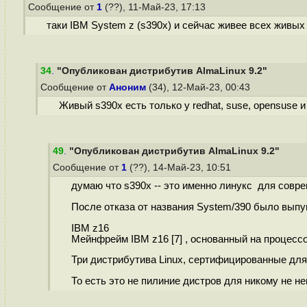
Сообщение от
1
(??), 11-Май-23, 17:13
таки IBM System z (s390x) и сейчас живее всех живых
34
.
"Опубликован дистрибутив AlmaLinux 9.2"
Сообщение от
Аноним
(34), 12-Май-23, 00:43
Живый s390х есть только у redhat, suse, opensuse 
49
.
"Опубликован дистрибутив AlmaLinux 9.2"
Сообщение от
1
(??), 14-Май-23, 10:51
думаю что s390x -- это именно линукс для сов
После отказа от названия System/390 было выпу
IBM z16
Мейнфрейм IBM z16 [7] , основанный на процессо
Три дистрибутива Linux, сертифицированные для и
То есть это не пилиние дистров для никому не 