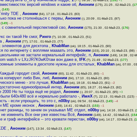
(??), 09:36 , 02-Май-23, (
139
)
+1
вместимостях версий windows и какие об
,
Аноним
(175), 21:25 , 02-Май-23, (
17
 (
143
)
rinity TDE
,
Аноним
(84), 17:16 , 01-Май-23, (83)
лько пока не столкнёшься с первы
,
Аноним
(-), 20:09 , 01-Май-23, (97)
 (
149
)
–1
, с сомнительной перспективой сво
,
Аноним
(175), 21:30 , 02-Май-23, (
176
)
кс он такой Не смог
,
Ринго
(?), 10:39 , 01-Май-23, (51)
ка
,
Аноним
(77), 17:01 , 01-Май-23, (77)
х элементов для десктопа
,
KhabMan
(ok), 18:15 , 01-Май-23, (90)
ся по интернету с воплями маааать это
,
Аноним
(103), 20:10 , 01-Май-23, (98)
школьники не застали нормальный интерфейс, п
,
Аноним
(149), 14:38 , 02-М
 com watch v LXzJR7K0wK0там вон даже в
,
IFK
(?), 21:49 , 02-Май-23, (
177
)
ромные элементы в десктопе нужны для отсталых
,
KhabMan
(ok), 07:00 , 0
 Каждый городит свой
,
Аноним
(60), 11:42 , 01-Май-23, (60)
–1
ла копируют либо Вин, либ
,
Аноним
(84), 17:10 , 01-Май-23, (80)
ического меню - это лучше
,
KhabMan
(ok), 18:18 , 01-Май-23, (91)
–2
, достаточно единообразный интер
,
Аноним
(65), 18:27 , 01-Май-23, (92)
 2000 Но ты тогда ещё не родил
,
Аноним
(-), 20:07 , 01-Май-23, (95)
+3
были 640х480 всё и нормально работало -
,
ИмяХ
(?), 22:13 , 01-Май-23, (115)
сть - если упрощать, то это с
,
n00by
(ok), 09:54 , 02-Май-23, (
145
)
–4
 и МЕ кроме иконок
,
Аноним
(149), 14:41 , 02-Май-23, (
153
)
–1
 нет разницы, то зачем он указывал МЕ отдел
,
n00by
(ok), 14:16 , 03-Май-23, (
 не изменить Все они уже известны Всё
,
Аноним
(149), 14:42 , 02-Май-23, (
15
е и граф интерфейсе -- это кровати перестан
,
n00by
(ok), 14:17 , 03-Май-23, (
1
 KDE
,
Аноним
(147), 13:34 , 02-Май-23, (
147
)