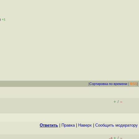
)
+1
[
Сортировка по времени
|
RSS
]
+
–
/
Ответить
|
Правка
|
Наверх
|
Cообщить модератору
+
–
/
–6