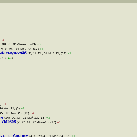
–1
, 09:38 , 01-Май-23, (43)
+5
7), 09:50 , 01-Май-23, (47)
+1
ый смузихлёб
(?), 11:42 , 01-Май-23, (61)
+1
23, (
146
)
)
–1
30-Апр-23, (9)
+1
:27 , 01-Май-23, (12)
–4
им
(24), 00:33 , 01-Май-23, (13)
+1
,
YM2608
(?), 01:01 , 01-Май-23, (17)
–1
ь от р
,
Аноним
(31), 06:03 , 01-Май-23, (33)
+1