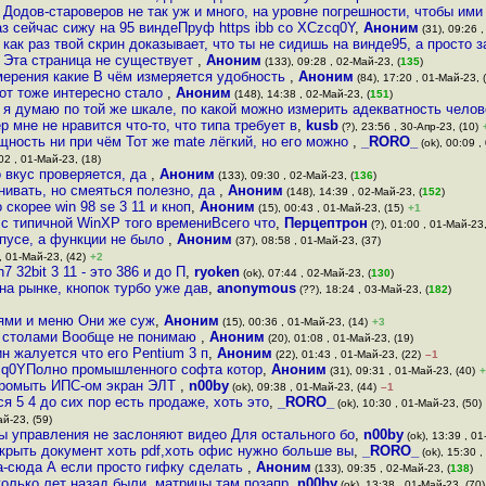
Додов-староверов не так уж и много, на уровне погрешности, чтобы ими
аз сейчас сижу на 95 виндеПруф https ibb co XCzcq0Y
,
Аноним
(31), 09:26 ,
как раз твой скрин доказывает, что ты не сидишь на винде95, а просто 
Эта страница не существует
,
Аноним
(133), 09:28 , 02-Май-23, (
135
)
ерения какие В чём измеряется удобность
,
Аноним
(84), 17:20 , 01-Май-23, 
от тоже интересно стало
,
Аноним
(148), 14:38 , 02-Май-23, (
151
)
я думаю по той же шкале, по какой можно измерить адекватность челов
 мне не нравится что-то, что типа требует в
,
kusb
(?), 23:56 , 30-Апр-23, (10)
ность ни при чём Тот же mate лёгкий, но его можно
,
_RORO_
(ok), 00:09 ,
02 , 01-Май-23, (18)
 вкус проверяется, да
,
Аноним
(133), 09:30 , 02-Май-23, (
136
)
нивать, но смеяться полезно, да
,
Аноним
(148), 14:39 , 02-Май-23, (
152
)
 скорее win 98 se 3 11 и кноп
,
Аноним
(15), 00:43 , 01-Май-23, (15)
+1
 с типичной WinXP того времениВсего что
,
Перцептрон
(?), 01:00 , 01-Май-23,
рпусе, а функции не было
,
Аноним
(37), 08:58 , 01-Май-23, (37)
 , 01-Май-23, (42)
+2
 32bit 3 11 - это 386 и до П
,
ryoken
(ok), 07:44 , 02-Май-23, (
130
)
на рынке, кнопок турбо уже дав
,
anonymous
(??), 18:24 , 03-Май-23, (
182
)
ями и меню Они же суж
,
Аноним
(15), 00:36 , 01-Май-23, (14)
+3
и столами Вообще не понимаю
,
Аноним
(20), 01:08 , 01-Май-23, (19)
н жалуется что его Pentium 3 п
,
Аноним
(22), 01:43 , 01-Май-23, (22)
–1
zcq0YПолно промышленного софта котор
,
Аноним
(31), 09:31 , 01-Май-23, (40)
+
промыть ИПС-ом экран ЭЛТ
,
n00by
(ok), 09:38 , 01-Май-23, (44)
–1
 5 4 до сих пор есть продаже, хоть это
,
_RORO_
(ok), 10:30 , 01-Май-23, (50)
ай-23, (59)
ы управления не заслоняют видео Для остального бо
,
n00by
(ok), 13:39 , 01
крыть документ хоть pdf,хоть офис нужно больше вы
,
_RORO_
(ok), 15:30 ,
а-сюда А если просто гифку сделать
,
Аноним
(133), 09:35 , 02-Май-23, (
138
)
колько лет назад были, матрицы там позапр
,
n00by
(ok), 13:38 , 01-Май-23, (70)