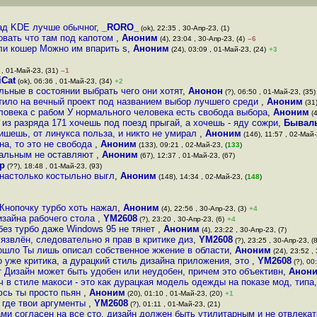
над KDE лучше обычног
,
_RORO_
(ok), 22:35 , 30-Апр-23, (1)
овать что там под капотом
,
Аноним
(4), 23:04 , 30-Апр-23, (4)
–6
или кошер Можно им впарить s
,
Аноним
(24), 03:09 , 01-Май-23, (24)
+3
 , 01-Май-23, (31)
–1
iCat
(ok), 06:36 , 01-Май-23, (34)
+2
льные в состоянии выбрать чего они хотят
,
Анонон
(?), 06:50 , 01-Май-23, (35)
тило на вечный проект под названием выбор лучшего среди
,
Аноним
(31)
ловека с рабом У нормального человека есть свобода выбора
,
Аноним
(4
 из разряда 171 хочешь под поезд прыгай, а хочешь - яду сожри
,
Бывал
ишешь, от линукса польза, и никто не умирал
,
Аноним
(146), 11:57 , 02-Май-
на, то это не свобода
,
Аноним
(133), 09:21 , 02-Май-23, (
133
)
мальным не оставляют
,
Аноним
(67), 12:37 , 01-Май-23, (67)
р
(??), 18:48 , 01-Май-23, (93)
 настолько костыльно выгл
,
Аноним
(148), 14:34 , 02-Май-23, (
148
)
 Кнопочку турбо хоть нажал
,
Аноним
(4), 22:56 , 30-Апр-23, (3)
+4
дизайна рабочего стола
,
YM2608
(?), 23:20 , 30-Апр-23, (6)
+4
без турбо даже Windows 95 не тянет
,
Аноним
(4), 23:22 , 30-Апр-23, (7)
уязвлён, следовательно я прав в критике диз
,
YM2608
(?), 23:25 , 30-Апр-23, (8
 дошло Ты лишь описал собственное жжение в области
,
Аноним
(24), 23:52 , 
о уже критика, а дурацкий стиль дизайна приложения, это
,
YM2608
(?), 00
ет Дизайн может быть удобен или неудобен, причем это объективн
,
Анон
ч в стиле макоси - это как дурацкая модель одежды на показе мод, типа
сь ты просто пьян
,
Аноним
(20), 01:10 , 01-Май-23, (20)
+1
где твои аргументы
,
YM2608
(?), 01:11 , 01-Май-23, (21)
ами согласен на все сто, дизайн должен быть утилитарным и не отвлекат