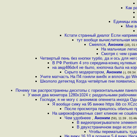
Как р
Единицы изм
Мне в
Кстати странный диалог Если например
тут вообще вычислительная мощ
Смеялся
,
Аноним
(18), 01:
На мальчише легко
Смотря с чем срав
Четвертый пень без кнопки турбо, да и ось для него
В РФ Pentium 4 это середина-конец нулевых
на амд486dx4 не было, кнопочка была на ко
Скрыто модератором
,
Аноним
(-), 09:34
Учите матчасть На П4 гоняли вин9x и вплоть до Win7
Школоло детектед Когда четвёртые пни появились 
Почему так распространены десктопы с горизонтальными панел
У меня два монитора 1280x1024 с раздельными рабочим
Господи, я не могу с анонимов опеннета иногда Оди
Я вообще сижу на 95 винже https ibb co XC
После просмотра пришлось обильно 
На широкоформатных свет клином не сошёлся
Чем удобнеее
,
Аноним
(59), 11:39 , 01-М
В видеопроигрывателе элемент
В двухстраничном виде если от
Чтобы перематывать туд
Не вижу 16 10 в рознице 5 4 вижу Нес