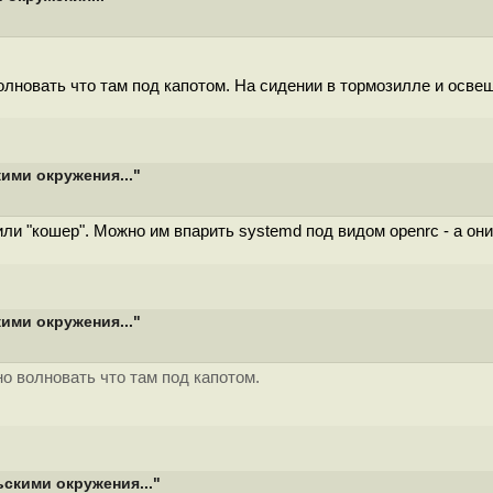
лновать что там под капотом. На сидении в тоpмозилле и освеще
ими окружения..."
ли "кошер". Можно им впарить systemd под видом openrc - а они
ими окружения..."
о волновать что там под капотом.
ьскими окружения..."