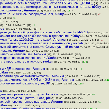
да, которые есть в продажеEizo FlexScan EV2485 24
,
_RORO_
(ok), 15:41 ,
твительно есть в некоторых розничных магазинах, а не толь
,
n00by
(ok), 1
е расположения
,
Аноним
(133), 09:33 , 02-Май-23, (
137
)
сать с 1280x1024, повёрнутом на 9
,
n00by
(ok), 09:34 , 01-Май-23, (41)
–2
ай-23, (45)
+1
 01-Май-23, (48)
31), 10:28 , 01-Май-23, (49)
+1
0by
(ok), 13:27 , 01-Май-23, (69)
–1
аницы Это вообще от формата не особо за
,
warlock66613
(ok), 18:51 , 02-М
висит вот откуда те 80 колонок в требования
,
n00by
(ok), 14:22 , 03-Май-23, (
лит Только 1280x1024 - это какой
,
Аноним
(58), 11:37 , 01-Май-23, (58)
–1
ичения макс длины строки во вся
,
Бывалый смузихлёб
(?), 11:46 , 01-Май-23,
 мышкой километры на монито
,
Самый умный из вас
(?), 04:31 , 01-Май-23, (2
 слышал
,
Аноним
(31), 06:00 , 01-Май-23, (32)
ничего не написавший
,
Аноним
(31), 20:13 , 01-Май-23, (105)
widgets, перетаскиваешь на
,
InuYasha
(??), 10:40 , 01-Май-23, (53)
ать пространство в горизон
,
ryoken
(ok), 07:48 , 02-Май-23, (
131
)
те и КДЕ приложения
,
Аноним
(36), 08:35 , 01-Май-23, (36)
+1
bMan
(ok), 18:10 , 01-Май-23, (88)
с воплями про кастомизируемость
,
Аноним
(103), 20:12 , 01-Май-23, (103)
еделах системы Как с ЧОП или ЖЭК в од
,
Аноним
(133), 09:44 , 02-Май-23, (
14
то как цепной механизм у ве
,
DP
(?), 19:19 , 02-Май-23, (
168
)
se
(ok), 08:59 , 01-Май-23, (38)
одиловых размеров и отступы
,
Аноним
(31), 09:46 , 01-Май-23, (46)
+4
атает, и размера шрифта, и отс
,
pic
(?), 12:08 , 01-Май-23, (64)
дах всё перечисленное настраива
,
Аноним
(65), 12:17 , 01-Май-23, (65)
+1
bMan
(ok), 18:12 , 01-Май-23, (89)
–2
 не загрузить O_oНу кончилась подде
,
1