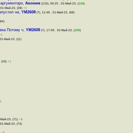
 аргументиро
,
Аноним
(133), 09:25 , 02-Май-23, (
134
)
 01-Май-23, (39)
+1
запустил на
,
YM2608
(?), 12:48 , 01-Май-23, (68)
(84)
ека Потому ч
,
YM2608
(?), 17:08 , 02-Май-23, (
159
)
+1
 01-Май-23, (11)
 (16)
+1
1
-Май-23, (71)
–3
 01-Май-23, (74)
–2