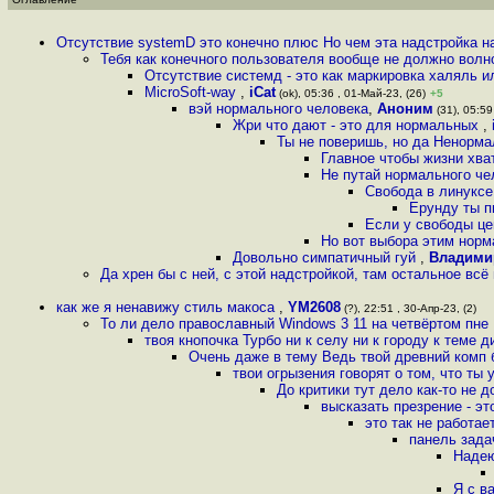
Отсутствие systemD это конечно плюс Но чем эта надстройка 
Тебя как конечного пользователя вообще не должно волн
Отсутствие системд - это как маркировка халяль 
MicroSoft-way
,
iCat
(ok), 05:36 , 01-Май-23, (26)
+5
вэй нормального человека
,
Аноним
(31), 05:59
Жри что дают - это для нормальных
,
Ты не поверишь, но да Ненорма
Главное чтобы жизни хва
Не путай нормального че
Свобода в линуксе
Ерунду ты п
Если у свободы це
Но вот выбора этим нор
Довольно симпатичный гуй
,
Владими
Да хрен бы с ней, с этой надстройкой, там остальное всё
как же я ненавижу стиль макоса
,
YM2608
(?), 22:51 , 30-Апр-23, (2)
То ли дело православный Windows 3 11 на четвёртом пне
твоя кнопочка Турбо ни к селу ни к городу к теме 
Очень даже в тему Ведь твой древний комп 
твои огрызения говорят о том, что ты 
До критики тут дело как-то не
высказать презрение - эт
это так не работа
панель зада
Надею
Я с в