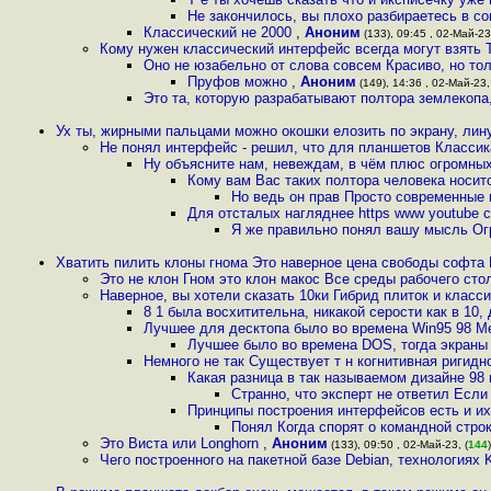
Не закончилось, вы плохо разбираетесь в со
Классический не 2000
,
Аноним
(133), 09:45 , 02-Май-23,
Кому нужен классический интерфейс всегда могут взять T
Оно не юзабельно от слова совсем Красиво, но то
Пруфов можно
,
Аноним
(149), 14:36 , 02-Май-23,
Это та, которую разрабатывают полтора землекопа
Ух ты, жирными пальцами можно окошки елозить по экрану, лину
Не понял интерфейс - решил, что для планшетов Класси
Ну объясните нам, невеждам, в чём плюс огромны
Кому вам Вас таких полтора человека носит
Но ведь он прав Просто современные 
Для отсталых нагляднее https www youtube
Я же правильно понял вашу мысль Ог
Хватить пилить клоны гнома Это наверное цена свободы софта
Это не клон Гном это клон макос Все среды рабочего сто
Наверное, вы хотели сказать 10ки Гибрид плиток и класс
8 1 была восхитительна, никакой серости как в 10
Лучшее для десктопа было во времена Win95 98 Me
Лучшее было во времена DOS, тогда экраны 
Немного не так Существует т н когнитивная ригидно
Какая разница в так называемом дизайне 98
Странно, что эксперт не ответил Если
Принципы построения интерфейсов есть и их
Понял Когда спорят о командной строк
Это Виста или Longhorn
,
Аноним
(133), 09:50 , 02-Май-23, (
144
)
Чего построенного на пакетной базе Debian, технологиях