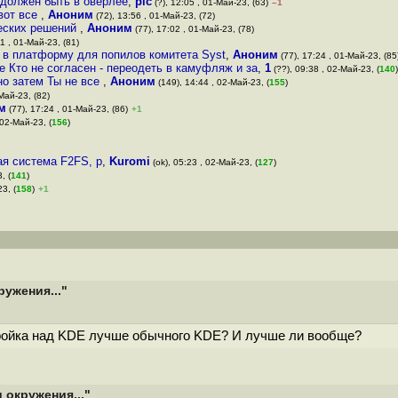
 должен быть в оверлее
,
pic
(?), 12:05 , 01-Май-23, (63)
–1
вот все
,
Аноним
(72), 13:56 , 01-Май-23, (72)
ческих решений
,
Аноним
(77), 17:02 , 01-Май-23, (78)
1 , 01-Май-23, (81)
 в платформу для попилов комитета Syst
,
Аноним
(77), 17:24 , 01-Май-23, (85
е Кто не согласен - переодеть в камуфляж и за
,
1
(??), 09:38 , 02-Май-23, (
140
)
но затем Ты не все
,
Аноним
(149), 14:44 , 02-Май-23, (
155
)
Май-23, (82)
м
(77), 17:24 , 01-Май-23, (86)
+1
 02-Май-23, (
156
)
ая система F2FS, р
,
Kuromi
(ok), 05:23 , 02-Май-23, (
127
)
, (
141
)
3, (
158
)
+1
ружения..."
тройка над KDE лучше обычного KDE? И лучше ли вообще?
 окружения..."