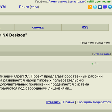
Профиль:
Аноним
(
вход
|
регистрация
)
неRU
opennet.me
РУМ
Поиск
(
теги
)
д
слежка
RSS
и NX Desktop"
Пред. тема
|
След. тема
[
Отслеживать
]
+
–
/
иализации OpenRC. Проект предлагает собственный рабочий
ва развивается набор типовых пользовательских
 дополнительных приложений продвигается система
страняются под свободными лицензиями...
Ответить
|
Правка
|
Cообщить модератору