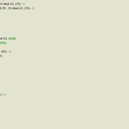
 01-Май-23, (75)
+1
6:35 , 01-Май-23, (76)
–2
ай-23, (
160
)
181
)
 (62)
–1
5)
2
)
+1