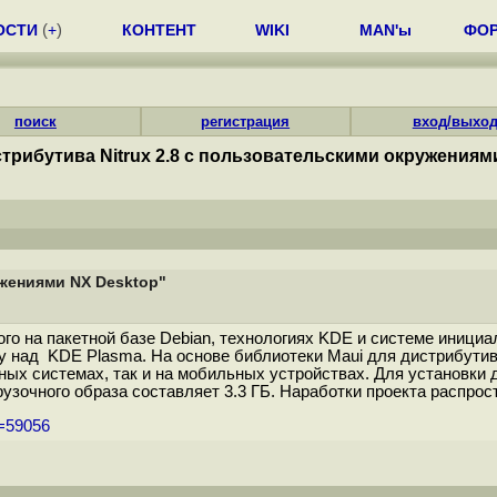
ОСТИ
(
+
)
КОНТЕНТ
WIKI
MAN'ы
ФО
поиск
регистрация
вход/выхо
трибутива Nitrux 2.8 с пользовательскими окружениям
ужениями NX Desktop"
ного на пакетной базе Debian, технологиях KDE и системе иниц
у над KDE Plasma. На основе библиотеки Maui для дистрибути
ных системах, так и на мобильных устройствах. Для установки
узочного образа составляет 3.3 ГБ. Наработки проекта распро
m=59056