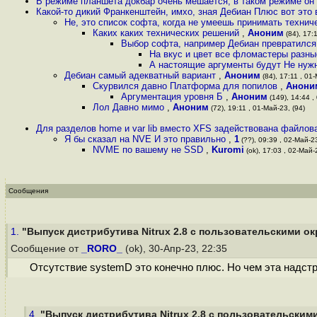
В режиме планшета докбар очень мешается, в таком режиме он
Какой-то дикий Франкенштейн, имхо, зная Дебиан Плюс вот это 
Не, это список софта, когда не умеешь принимать техни
Каких каких технических решений
,
Аноним
(84), 17:1
Выбор софта, например Дебиан превратился
На вкус и цвет все фломастеры разны
А настоящие аргументы будут Не нуж
Дебиан самый адекватный вариант
,
Аноним
(84), 17:11 , 01-
Скурвился давно Платформа для попилов
,
Анони
Аргументация уровня Б
,
Аноним
(149), 14:44 ,
Лол Давно мимо
,
Аноним
(72), 19:11 , 01-Май-23, (94)
Для разделов home и var lib вместо XFS задействована файлов
Я бы сказал на NVE И это правильно
,
1
(??), 09:39 , 02-Май-23
NVME по вашему не SSD
,
Kuromi
(ok), 17:03 , 02-Май-2
Сообщения
1.
"Выпуск дистрибутива Nitrux 2.8 с пользовательскими ок
Сообщение от
_RORO_
(ok), 30-Апр-23, 22:35
Отсутствие systemD это конечно плюс. Но чем эта надс
4.
"Выпуск дистрибутива Nitrux 2.8 с пользовательскими