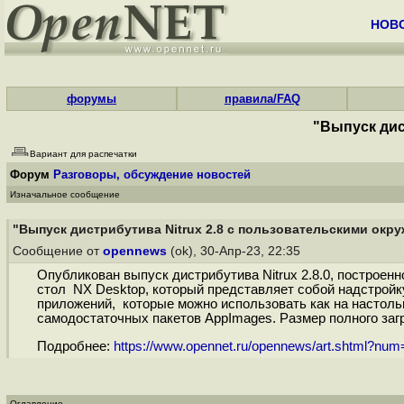
НОВ
форумы
правила/FAQ
"Выпуск дис
Вариант для распечатки
Форум
Разговоры, обсуждение новостей
Изначальное сообщение
"Выпуск дистрибутива Nitrux 2.8 с пользовательскими окр
Сообщение от
opennews
(ok), 30-Апр-23, 22:35
Опубликован выпуск дистрибутива Nitrux 2.8.0, построен
стол NX Desktop, который представляет собой надстройк
приложений, которые можно использовать как на настоль
самодостаточных пакетов AppImages. Размер полного загр
Подробнее:
https://www.opennet.ru/opennews/art.shtml?nu
Оглавление