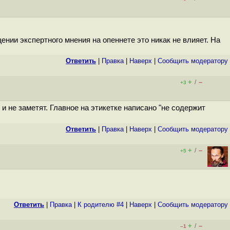
нии экспертного мнения на опеннете это никак не влияет. На
Ответить
|
Правка
|
Наверх
|
Cообщить модератору
+
–
/
+3
 и не заметят. Главное на этикетке написано "не содержит
Ответить
|
Правка
|
Наверх
|
Cообщить модератору
+
–
/
+5
Ответить
|
Правка
|
К родителю #4
|
Наверх
|
Cообщить модератору
+
–
/
–1