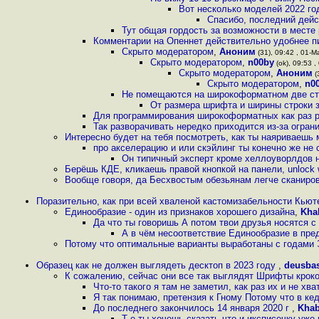
Вот несколько моделей 2022 го
Спасибо, последний дейс
Тут общая гордость за возможности в мест
Комментарии на Опеннет действительно удобнее пи
Скрыто модератором
,
Аноним
(31), 09:42 , 01-М
Скрыто модератором
,
n00by
(ok), 09:53 ,
Скрыто модератором
,
Аноним
(
Скрыто модератором
,
n0
Не помещаются на широкоформатном две стр
От размера шрифта и ширины строки за
Для программирования широкоформатных как раз ру
Так разворачивать нередко приходится из-за огран
Интересно будет на тебя посмотреть, как ты наяриваешь
про акселерацию и или скэйлинг ты конечно же не
Он типичный эксперт кроме хеллоуворлдов 
Берёшь КДЕ, кликаешь правой кнопкой на панели, unlock 
Вообще говоря, да Бесхвостым обезьянам легче сканиров
Поразительно, как при всей хваленой кастомизабельности Кью
Единообразие - один из признаков хорошего дизайна
,
Kha
Да что ты говоришь А потом твои друзья носятся 
А в чём несоответствие Единообразие в пр
Потому что оптимальные варианты выработаны с годами Э
Образец как не должен выглядеть десктоп в 2023 году
,
deusba
К сожалению, сейчас они все так выглядят Шрифты крок
Что-то такого я там не заметил, как раз их и не хв
Я так понимаю, претензия к Гному Потому что в ке
До последнего закончилось 14 января 2020 г
,
Kha
Т е ты хочешь сказать что и иксписечку уже