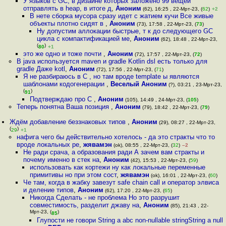
У языков с GC, в дизайне которых заложено 99 вещей
отправлять в heap, в итоге д
,
Аноним
(62), 16:25 , 22-Мрт-23, (
62
)
+2
В нете сборка мусора сразу идет с жатием кучи Все живые
объекты плотно сидят в
,
Аноним
(73), 17:58 , 22-Мрт-23, (
73
)
Ну допустим аллокации быстрые, т к до следующего GC
цикла с компактификацией ме
,
Аноним
(62), 18:48 , 22-Мрт-23,
(
)
80
+1
это же одно и тоже почти
,
Аноним
(72), 17:57 , 22-Мрт-23, (
72
)
В java используется maven и gradle Kotlin dsl есть только для
gradle Даже kotl
,
Аноним
(72), 17:56 , 22-Мрт-23, (
71
)
Я не разбираюсь в C , но там вроде template ы являются
шаблонами кодогенерации
,
Веселый Аноним
(?), 03:21 , 23-Мрт-23,
(
)
91
Подтверждаю про С
,
Аноним
(105), 14:49 , 24-Мрт-23, (
105
)
Теперь понятна Ваша позиция
,
Аноним
(79), 18:42 , 22-Мрт-23, (
79
)
Ждём добавление беззнаковых типов
,
Аноним
(29), 08:27 , 22-Мрт-23,
(
)
29
+1
нафига чего бы действительно хотелось - да это стракты что то
вроде локальных ре
,
жявамэн
(ok), 08:55 , 22-Мрт-23, (
32
)
–2
Не ради срача, а образования ради А зачем вам стракты и
почему именно в стек на
,
Аноним
(42), 15:53 , 22-Мрт-23, (
59
)
использовать как кортежи ну как локальные переменные
примитивы но при этом сост
,
жявамэн
(ok), 16:01 , 22-Мрт-23, (
60
)
Че там, когда в жабку завезут safe chain call и оператор элвиса
и деление типов
,
Аноним
(62), 17:20 , 22-Мрт-23, (
65
)
Никогда Сделать - не проблема Но это разрушит
совместимость, разделит джаву на
,
Аноним
(85), 21:43 , 22-
Мрт-23, (
)
85
Глупости не говори String a abc non-nullable stringString a null