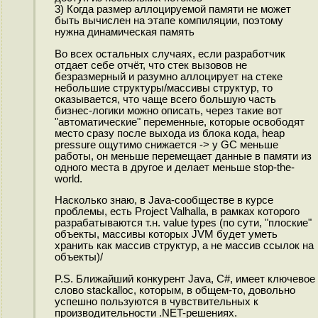
3) Когда размер аллоцируемой памяти не может
быть вычислен на этапе компиляции, поэтому
нужна динамическая память
Во всех остальных случаях, если разработчик
отдает себе отчёт, что стек вызовов не
безразмерный и разумно аллоцирует на стеке
небольшие структуры/массивы структур, то
оказывается, что чаще всего большую часть
бизнес-логики можно описать, через такие вот
"автоматические" переменные, которые освободят
место сразу после выхода из блока кода, heap
pressure ощутимо снижается -> у GC меньше
работы, он меньше перемещает данные в памяти из
одного места в другое и делает меньше stop-the-
world.
Насколько знаю, в Java-сообществе в курсе
проблемы, есть Project Valhalla, в рамках которого
разрабатываются т.н. value types (по сути, "плоские"
объекты, массивы которых JVM будет уметь
хранить как массив структур, а не массив ссылок на
объекты)/
P.S. Ближайший конкурент Java, С#, имеет ключевое
слово stackalloc, которым, в общем-то, довольно
успешно пользуются в чувствительных к
производительности .NET-решениях.