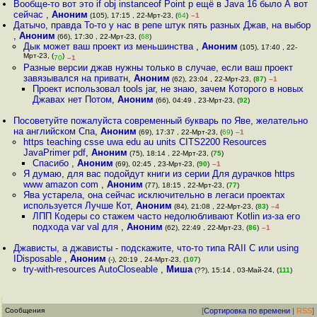
Вообще-то вот это if obj instanceof Point p ещё в Java 16 было А вот
сейчас
,
Аноним
(105), 17:15 , 22-Мрт-23, (
64
)
–1
Датычо, правда То-то у нас в репе штук пять разных Джав, на выбор
,
Аноним
(66), 17:30 , 22-Мрт-23, (
68
)
Дык может ваш проект из меньшинства
,
Аноним
(105), 17:40 , 22-
Мрт-23, (
)
70
–1
Разные версии джав нужны только в случае, если ваш проект
завязывался на приватн
,
Аноним
(62), 23:04 , 22-Мрт-23, (
87
)
–1
Проект использовал tools jar, не знаю, зачем Которого в новых
Джавах нет Потом
,
Аноним
(66), 04:49 , 23-Мрт-23, (
92
)
Посоветуйте пожалуйста современный букварь по Яве, желательно
на английском Спа
,
Аноним
(69), 17:37 , 22-Мрт-23, (
69
)
–1
https teaching csse uwa edu au units CITS2200 Resources
JavaPrimer pdf
,
Аноним
(75), 18:14 , 22-Мрт-23, (
75
)
Спасибо
,
Аноним
(69), 02:45 , 23-Мрт-23, (
90
)
–1
Я думаю, для вас подойдут книги из серии Для дурачков https
www amazon com
,
Аноним
(77), 18:15 , 22-Мрт-23, (
77
)
Ява устарела, она сейчас исключительно в легаси проектах
используется Лучше Кот
,
Аноним
(84), 21:08 , 22-Мрт-23, (
83
)
–4
ЛПП Кодеры со стажем часто недолюбливают Kotlin из-за его
подхода var val для
,
Аноним
(62), 22:49 , 22-Мрт-23, (
86
)
–1
Джависты, а джависты - подскажите, что-то типа RAII C или using
IDisposable
,
Аноним
(-), 20:19 , 24-Мрт-23, (
107
)
try-with-resources AutoCloseable
,
Миша
(??), 15:14 , 03-Май-24, (
111
)
Сообщения
[
Сортировка по времени
|
RSS
]