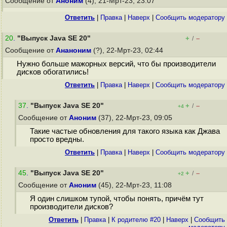
Сообщение от
Аноним
(4), 21-Мрт-23, 23:07
Ответить
|
Правка
|
Наверх
|
Cообщить модератору
20
.
"Выпуск Java SE 20"
+
–
/
Сообщение от
Ананоним
(?), 22-Мрт-23, 02:44
Нужно больше мажорных версий, что бы производители
дисков обогатились!
Ответить
|
Правка
|
Наверх
|
Cообщить модератору
37
.
"Выпуск Java SE 20"
+
–
/
+4
Сообщение от
Аноним
(37), 22-Мрт-23, 09:05
Такие частые обновления для такого языка как Джава
просто вредны.
Ответить
|
Правка
|
Наверх
|
Cообщить модератору
45
.
"Выпуск Java SE 20"
+
–
/
+2
Сообщение от
Аноним
(45), 22-Мрт-23, 11:08
Я один слишком тупой, чтобы понять, причём тут
производители дисков?
Ответить
|
Правка
|
К родителю #20
|
Наверх
|
Cообщить