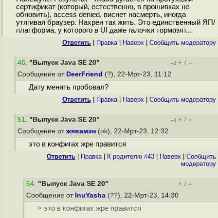
сертификат (который, естественно, в прошивках не
обновить), access denied, виснет насмерть, иногда
утягивая браузер. Нахрен так жить. Это единственный ЯП/
платформа, у которого в UI даже галочки тормозят...
Ответить
|
Правка
|
Наверх
|
Cообщить модератору
46
.
"Выпуск Java SE 20"
+
–
/
–2
Сообщение от
DeerFriend
(?), 22-Мрт-23, 11:12
Дату менять пробовал?
Ответить
|
Правка
|
Наверх
|
Cообщить модератору
51
.
"Выпуск Java SE 20"
+
–
/
–1
Сообщение от
жявамэн
(ok), 22-Мрт-23, 12:32
это в конфигах жре правится
Ответить
|
Правка
|
К родителю #43
|
Наверх
|
Cообщить
модератору
54
.
"Выпуск Java SE 20"
+
–
/
Сообщение от
InuYasha
(??), 22-Мрт-23, 14:30
> это в конфигах жре правится