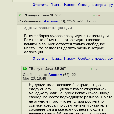
Ответить
|
Правка
|
Наверх
|
Cообщить модератору
73
.
"Выпуск Java SE 20"
+
–
/
Сообщение от
Аноним
(73), 22-Мрт-23, 17:58
>дикая фрагментация кучи
В нете сборка мусора сразу идет с жатием кучи.
Все живые объекты плотно сидят в начале
памяти, а за ними остается только свободное
место. Это позволяет делать очень быстрые
аллокации.
Ответить
|
Правка
|
Наверх
|
Cообщить модератору
80
.
"Выпуск Java SE 20"
+
–
/
+1
Сообщение от
Аноним
(62), 22-
Мрт-23, 18:48
Ну допустим аллокации быстрые, т.к. до
следующего GC цикла с компактификацией
менеджеру кучи не нужно искать какое-нибудь
свободное место подходящего размера. Но это
не отменяет того, что непрямой доступ (по
ссылке, которая по сути, неявный указатель)
сохраняется и даже если объекты сидят в
начале памяти, GC не делает их группировку