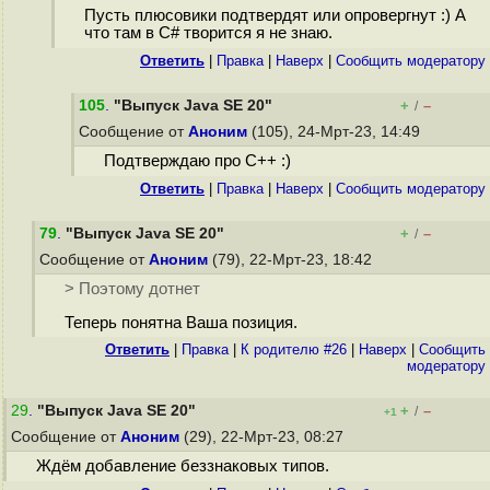
Пусть плюсовики подтвердят или опровергнут :) А
что там в C# творится я не знаю.
Ответить
|
Правка
|
Наверх
|
Cообщить модератору
105
.
"Выпуск Java SE 20"
+
–
/
Сообщение от
Аноним
(105), 24-Мрт-23, 14:49
Подтверждаю про С++ :)
Ответить
|
Правка
|
Наверх
|
Cообщить модератору
79
.
"Выпуск Java SE 20"
+
–
/
Сообщение от
Аноним
(79), 22-Мрт-23, 18:42
> Поэтому дотнет
Теперь понятна Ваша позиция.
Ответить
|
Правка
|
К родителю #26
|
Наверх
|
Cообщить
модератору
29
.
"Выпуск Java SE 20"
+
–
/
+1
Сообщение от
Аноним
(29), 22-Мрт-23, 08:27
Ждём добавление беззнаковых типов.