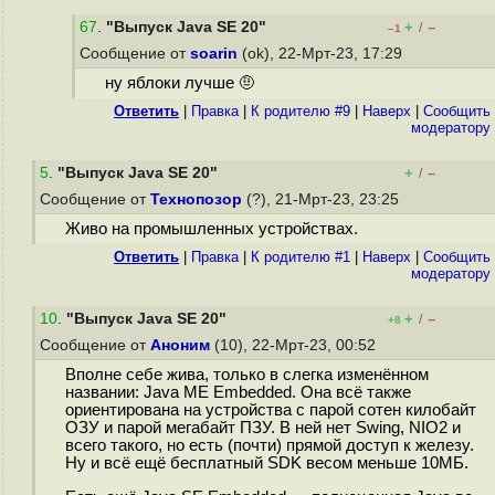
67
.
"Выпуск Java SE 20"
+
–
/
–1
Сообщение от
soarin
(ok), 22-Мрт-23, 17:29
ну яблоки лучше 🤨
Ответить
|
Правка
|
К родителю #9
|
Наверх
|
Cообщить
модератору
5
.
"Выпуск Java SE 20"
+
–
/
Сообщение от
Технопозор
(?), 21-Мрт-23, 23:25
Живо на промышленных устройствах.
Ответить
|
Правка
|
К родителю #1
|
Наверх
|
Cообщить
модератору
10
.
"Выпуск Java SE 20"
+
–
/
+8
Сообщение от
Аноним
(10), 22-Мрт-23, 00:52
Вполне себе жива, только в слегка изменённом
названии: Java ME Embedded. Она всё также
ориентирована на устройства с парой сотен килобайт
ОЗУ и парой мегабайт ПЗУ. В ней нет Swing, NIO2 и
всего такого, но есть (почти) прямой доступ к железу.
Ну и всё ещё бесплатный SDK весом меньше 10МБ.