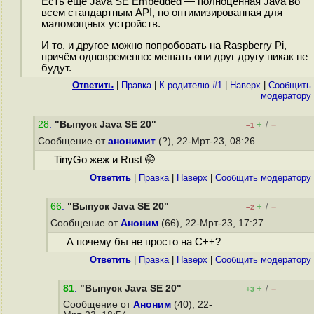
Есть ещё Java SE Embedded — полноценная Java во
всем стандартным API, но оптимизированная для
маломощных устройств.
И то, и другое можно попробовать на Raspberry Pi,
причём одновременно: мешать они друг другу никак не
будут.
Ответить
|
Правка
|
К родителю #1
|
Наверх
|
Cообщить
модератору
28
.
"Выпуск Java SE 20"
+
–
/
–1
Сообщение от
анонимит
(?), 22-Мрт-23, 08:26
TinyGo жеж и Rust 🤭
Ответить
|
Правка
|
Наверх
|
Cообщить модератору
66
.
"Выпуск Java SE 20"
+
–
/
–2
Сообщение от
Аноним
(66), 22-Мрт-23, 17:27
А почему бы не просто на С++?
Ответить
|
Правка
|
Наверх
|
Cообщить модератору
81
.
"Выпуск Java SE 20"
+
–
/
+3
Сообщение от
Аноним
(40), 22-