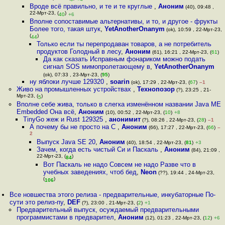
Вроде всё правильно, и те и те круглые
,
Аноним
(40), 09:48 ,
22-Мрт-23, (
)
40
+6
Вполне сопоставимые альтернативы, и то, и другое - фрукты
Более того, такая штук
,
YetAnotherOnanym
(ok), 10:59 , 22-Мрт-23,
(
)
44
Только если ты перепродаван товаров, а не потребитель
продуктов Голодный в лесу
,
Аноним
(61), 16:21 , 22-Мрт-23, (
61
)
Да как сказать Исправным фонариком можно подать
сигнал SOS мимопролетающему в
,
YetAnotherOnanym
(ok), 07:33 , 23-Мрт-23, (
95
)
ну яблоки лучше 129320
,
soarin
(ok), 17:29 , 22-Мрт-23, (
67
)
–1
Живо на промышленных устройствах
,
Технопозор
(?), 23:25 , 21-
Мрт-23, (
)
5
Вполне себе жива, только в слегка изменённом названии Java ME
Embedded Она всё
,
Аноним
(10), 00:52 , 22-Мрт-23, (
10
)
+8
TinyGo жеж и Rust 129325
,
анонимит
(?), 08:26 , 22-Мрт-23, (
28
)
–1
А почему бы не просто на С
,
Аноним
(66), 17:27 , 22-Мрт-23, (
66
)
–
2
Выпуск Java SE 20
,
Аноним
(40), 18:54 , 22-Мрт-23, (
81
)
+3
Зачем, когда есть чистый Си и Паскаль
,
Аноним
(84), 21:09 ,
22-Мрт-23, (
)
84
Вот Паскаль не надо Совсем не надо Разве что в
учебных заведениях, чтоб бед
,
Neon
(??), 19:44 , 24-Мрт-23,
(
)
106
Все новшества этого релиза - предварительные, инкубаторные По-
сути это релиз-пу
,
DEF
(?), 23:00 , 21-Мрт-23, (
2
)
+1
Предварительный выпуск, осуждаемый предварительными
программистами в предварител
,
Аноним
(12), 01:23 , 22-Мрт-23, (
12
)
+6