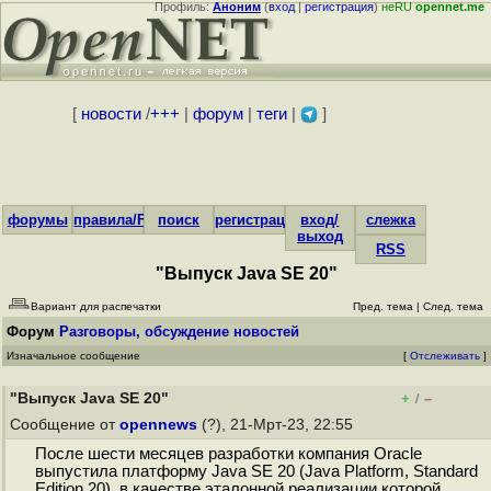
Профиль:
Аноним
(
вход
|
регистрация
)
неRU
opennet.me
[
новости
/
+++
|
форум
|
теги
|
]
форумы
правила/FAQ
поиск
регистрация
вход/
слежка
выход
RSS
"Выпуск Java SE 20"
Вариант для распечатки
Пред. тема
|
След. тема
Форум
Разговоры, обсуждение новостей
Изначальное сообщение
[
Отслеживать
]
"Выпуск Java SE 20"
+
–
/
Сообщение от
opennews
(?), 21-Мрт-23, 22:55
После шести месяцев разработки компания Oracle
выпустила платформу Java SE 20 (Java Platform, Standard
Edition 20), в качестве эталонной реализации которой