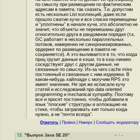
по смыслу при размещении по фактическим
адресам в памяти, так сказать. Т.е. допустим
есть несколько List коллекций, даже если
прошло сжатие кучи и все списки перемещены
и "уплотнены" в начале кучи, это абсолютно не
значит, что объекты не перемешаны друг
относительно друга в рандомном порядке (т.к.
GC работает в несколько параллельных
потоков, намеренно не синхронизированных,
ордеринг по размещению в памяти не
сохраняется). А это выливается в то, что когда
проц грузит данные в кэши, то в кэш-линиях
соседствуют друг с другом данные, не
связанные по смыслу. Из-за чего cache miss
постоянный и связанные с ним издержки. В
каком-нибудь хайлоаде с могучим RPS это
имеет значение. Не зря же исписали кучу
статей и исследований про data oriented
programming и mechanical sympathy. Поэтому
все и просят постоянно, чтобы добавили в
язык "плоские" структуры и аллокацию на
стеке, чтобы затрагивать хип только когда
нужно, а не "почти всегда".
Ответить
|
Правка
|
Наверх
|
Cообщить модератору
72
.
"Выпуск Java SE 20"
+
–
/