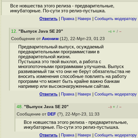
Все новшества этого релиза - предварительные,
инкубаторные. По-сути это релиз-пустышка.
Ответить
|
Правка
|
Наверх
|
Cообщить модератору
12
.
"Выпуск Java SE 20"
+
–
/
+6
Сообщение от
Аноним
(12), 22-Мрт-23, 01:23
Предварительный выпуск, осуждаемый
предварительными программистами в
предварительной жизни.
Пустышка это твой выхлоп, а работа с
многопоточными программами улучшена. Выпуск
развиваемый так что они не берут обязательства не
вносить изменения способные повлиять на работу
программ что может быть крайне важно банкам
например или высоконагруженным сайтам.
Ответить
|
Правка
|
Наверх
|
Cообщить модератору
48
.
"Выпуск Java SE 20"
+
–
/
–3
Сообщение от
DEF
(?), 22-Мрт-23, 11:33
Все новшества этого релиза - предварительные,
инкубаторные. По-сути это релиз-пустышка.
Ответить
|
Правка
|
Наверх
|
Cообщить модератору