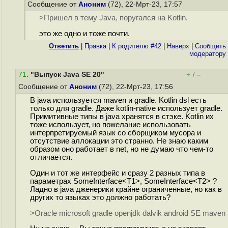
Сообщение от
Аноним
(72), 22-Мрт-23, 17:57
>Пришел в тему Java, поругался на Kotlin.
это же одно и тоже почти.
Ответить
|
Правка
|
К родителю #42
|
Наверх
|
Cообщить
модератору
71
.
"Выпуск Java SE 20"
+
–
/
Сообщение от
Аноним
(72), 22-Мрт-23, 17:56
В java используется maven и gradle. Kotlin dsl есть
только для gradle. Даже kotlin-native использует gradle.
Примитивные типы в java хранятся в стэке. Kotlin их
тоже использует, но пожелание использовать
интерпретируемый язык со сборщиком мусора и
отсутствие аллокации это странно. Не знаю каким
образом оно работает в net, но не думаю что чем-то
отличается.
Один и тот же интерфейс и сразу 2 разных типа в
параметрах SomeInterface<T1>, SomeInterface<T2> ?
Ладно в java дженерики крайне ограниченные, но как в
других то языках это должно работать?
>Oracle microsoft gradle openjdk dalvik android SE maven