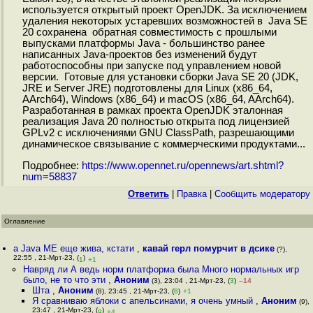
используется открытый проект OpenJDK. За исключением
удаления некоторых устаревших возможностей в Java SE
20 сохранена обратная совместимость с прошлыми
выпусками платформы Java - большинство ранее
написанных Java-проектов без изменений будут
работоспособны при запуске под управлением новой
версии. Готовые для установки сборки Java SE 20 (JDK,
JRE и Server JRE) подготовлены для Linux (x86_64,
AArch64), Windows (x86_64) и macOS (x86_64, AArch64).
Разработанная в рамках проекта OpenJDK эталонная
реализация Java 20 полностью открыта под лицензией
GPLv2 с исключениями GNU ClassPath, разрешающими
динамическое связывание с коммерческими продуктами...
Подробнее:
https://www.opennet.ru/opennews/art.shtml?
num=58837
Ответить
|
Правка
|
Cообщить модератору
Оглавление
а Java ME еще жива, кстати
,
кавай герл помурчит в дсике
(?),
22:55 , 21-Мрт-23, (
)
1
+1
Навряд ли А ведь норм платформа была Много нормальных игр
было, не то что эти
,
Аноним
(3), 23:04 , 21-Мрт-23, (
3
)
–14
Шта
,
Аноним
(8), 23:45 , 21-Мрт-23, (
8
)
+1
Я сравниваю яблоки с апельсинами, я очень умный
,
Аноним
(9),
23:47 , 21-Мрт-23, (
)
9
+4