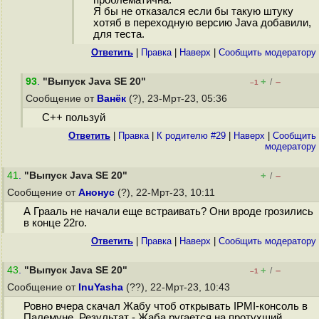
проблематична.
Я бы не отказался если бы такую штуку
хотяб в переходную версию Java добавили,
для теста.
Ответить
|
Правка
|
Наверх
|
Cообщить модератору
93
.
"Выпуск Java SE 20"
+
–
/
–1
Сообщение от
Ванёк
(?), 23-Мрт-23, 05:36
С++ пользуй
Ответить
|
Правка
|
К родителю #29
|
Наверх
|
Cообщить
модератору
41
.
"Выпуск Java SE 20"
+
–
/
Сообщение от
Анонус
(?), 22-Мрт-23, 10:11
А Грааль не начали еще встраивать? Они вроде грозились
в конце 22го.
Ответить
|
Правка
|
Наверх
|
Cообщить модератору
43
.
"Выпуск Java SE 20"
+
–
/
–1
Сообщение от
InuYasha
(??), 22-Мрт-23, 10:43
Ровно вчера скачал Жабу чтоб открывать IPMI-консоль в
Палемуне. Результат - Жаба ругается на протухший