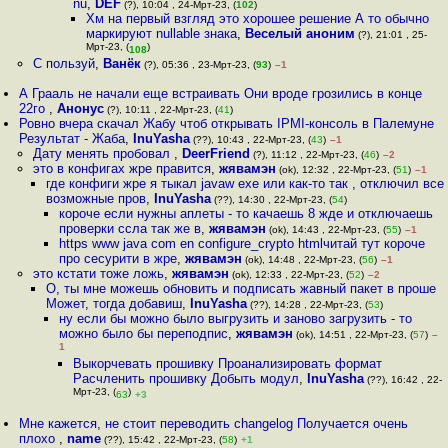
nu
,
DEF
(?), 10:04 , 24-Мрт-23, (
102
)
Хм на первый взгляд это хорошее решение А то обычно
маркируют nullable знака
,
Веселый аноним
(?), 21:01 , 25-
Мрт-23, (
)
108
С пользуй
,
Ванёк
(?), 05:36 , 23-Мрт-23, (
93
)
–1
А Грааль не начали еще встраивать Они вроде грозились в конце
22го
,
Анонус
(?), 10:11 , 22-Мрт-23, (
41
)
Ровно вчера скачал Жабу чтоб открывать IPMI-консоль в Палемуне
Результат - Жаба
,
InuYasha
(??), 10:43 , 22-Мрт-23, (
43
)
–1
Дату менять пробовал
,
DeerFriend
(?), 11:12 , 22-Мрт-23, (
46
)
–2
это в конфигах жре правится
,
жявамэн
(ok), 12:32 , 22-Мрт-23, (
51
)
–1
где конфиги жре я тыкал javaw exe или как-то так , отключил все
возможные пров
,
InuYasha
(??), 14:30 , 22-Мрт-23, (
54
)
короче если нужны аплеты - то качаешь 8 жде и отключаешь
проверки ссла так же в
,
жявамэн
(ok), 14:43 , 22-Мрт-23, (
55
)
–1
https www java com en configure_crypto htmlчитай тут короче
про сесурити в жре
,
жявамэн
(ok), 14:48 , 22-Мрт-23, (
56
)
–1
это кстати тоже ложь
,
жявамэн
(ok), 12:33 , 22-Мрт-23, (
52
)
–2
О, ты мне можешь обновить и подписать жавный пакет в проше
Может, тогда добавиш
,
InuYasha
(??), 14:28 , 22-Мрт-23, (
53
)
ну если бы можно было выгрузить и заново загрузить - то
можно было бы переподпис
,
жявамэн
(ok), 14:51 , 22-Мрт-23, (
57
)
–
1
Выкорчевать прошивку Проанализировать формат
Расчленить прошивку Добыть модул
,
InuYasha
(??), 16:42 , 22-
Мрт-23, (
)
63
+3
Мне кажется, не стоит переводить changelog Получается очень
плохо
,
name
(??), 15:42 , 22-Мрт-23, (
58
)
+1