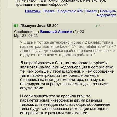
Ну не знаю.... Вы точно программист, а не эксперт,
тролящий глупым набросом?
Ответить
|
Правка
|
К родителю #26
|
Наверх
|
Cообщить
модератору
91
.
"Выпуск Java SE 20"
+
–
/
Сообщение от
Веселый Аноним
(?), 23-
Мрт-23, 03:21
> Один и тот же интерфейс и сразу 2 разных типа в
параметрах SomeInterface<T1>, SomeInterface<T2> ?
Ладно в java дженерики крайне ограниченные, но как
в других то языках это должно работать?
Я не разбираюсь в C++, но там вроде template'ы
являются шаблонами кодогенерации в compile-time,
т.е. чем больше у тебя шаблонов, и чем обобщение
тип в параметризации тем больше размеры
бинарника на выходе компилятора, потому как
генерируются перегруженные методы с разными
агрументами.
И если принять это за правила игры то
параметризовав интерфейсы двумя разными
типами, для методов использующих обобщенные
типы будут сгенерированы декорации методов в
интерфейсах с разными сигнатурами.