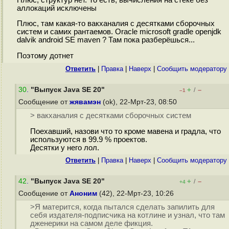
аллокаций исключены
Плюс, там какая-то вакханалия с десятками сборочных
систем и самих рантаемов. Oracle microsoft gradle openjdk
dalvik android SE maven ? Там пока разберёшься...
Поэтому дотнет
Ответить
|
Правка
|
Наверх
|
Cообщить модератору
30
.
"Выпуск Java SE 20"
+
–
/
–1
Сообщение от
жявамэн
(ok), 22-Мрт-23, 08:50
> вакханалия с десятками сборочных систем
Поехавший, назови что то кроме мавена и градла, что
используются в 99.9 % проектов.
Десятки у него лол.
Ответить
|
Правка
|
Наверх
|
Cообщить модератору
42
.
"Выпуск Java SE 20"
+
–
/
+4
Сообщение от
Аноним
(42), 22-Мрт-23, 10:26
>Я матерится, когда пытался сделать запилить для
себя издателя-подписчика на котлине и узнал, что там
дженерики на самом деле фикция.