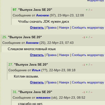
модератору
97
.
"Выпуск Java SE 20"
+
–
/
Сообщение от
Аноним
(97), 23-Мрт-23, 12:08
Чтобы скачать JDK нужен диск
Ответить
|
Правка
|
Наверх
|
Cообщить модератору
25
.
"Выпуск Java SE 20"
+
–
/
–3
Сообщение от
Аноним
(25), 22-Мрт-23, 07:43
Слишком многословный язык
Ответить
|
Правка
|
Наверх
|
Cообщить модератору
27
.
"Выпуск Java SE 20"
+
–
/
–1
Сообщение от
Илья
(??), 22-Мрт-23, 08:18
Котлин возьми.
Ответить
|
Правка
|
Наверх
|
Cообщить модератору
31
.
"Выпуск Java SE 20"
+
–
/
–1
Сообщение от
жявамэн
(ok), 22-Мрт-23, 08:52
спасибо но нет.