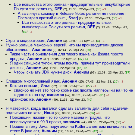
Все новшества этого релиза - предварительные, инкубаторные
По-сути это релиз-пу
,
DEF
(?), 11:33 , 22-Мрт-23, (
48
)
–3
А заглянуть самому в Release Notes религия не позволяет
Посмотрел краткий анонс
,
Sserj
(?), 12:30 , 22-Мрт-23, (
50
)
–1
Все новшества этого релиза - предварительные,
инкубаторные По-сути это релиз-п
,
DEF
(?), 23:46 , 22-Мрт-23,
(
)
89
–3
Скрыто модератором
,
Аноним
(4), 23:07 , 21-Мрт-23, (
4
)
–6
Нужно больше мажорных версий, что бы производители дисков
обогатились
,
Ананоним
(?), 02:44 , 22-Мрт-23, (
20
)
Такие частые обновления для такого языка как Джава просто
вредны
,
Аноним
(37), 09:05 , 22-Мрт-23, (
37
)
+4
Я один слишком тупой, чтобы понять, причём тут производители
дисков
,
Аноним
(45), 11:08 , 22-Мрт-23, (
45
)
+2
Чтобы скачать JDK нужен диск
,
Аноним
(97), 12:08 , 23-Мрт-23, (
97
)
Слишком многословный язык
,
Аноним
(25), 07:43 , 22-Мрт-23, (
25
)
–3
Котлин возьми
,
Илья
(??), 08:18 , 22-Мрт-23, (
27
)
–1
спасибо но нет это говно кроме как писать мапперы ни на что не
годно и то на гру
,
жявамэн
(ok), 08:52 , 22-Мрт-23, (
31
)
–1
брэйнфак же
,
Аноним
(49), 11:38 , 22-Мрт-23, (
49
)
Я матерится, когда пытался сделать запилить для себя издателя-
подписчика на котл
,
Илья
(??), 08:08 , 22-Мрт-23, (
26
)
–4
Поехавший, назови что то кроме мавена и градла, что
используются в 99 9 проект
,
жявамэн
(ok), 08:50 , 22-Мрт-23, (
30
)
–1
Пришел в тему Java, поругался на Kotlin Зачем вам вычислять на
стеке В java ест
,
Аноним
(42), 10:26 , 22-Мрт-23, (
42
)
+4