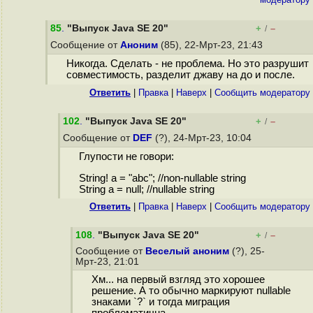
85
.
"Выпуск Java SE 20"
+
–
/
Сообщение от
Аноним
(85), 22-Мрт-23, 21:43
Никогда. Сделать - не проблема. Но это разрушит
совместимость, разделит джаву на до и после.
Ответить
|
Правка
|
Наверх
|
Cообщить модератору
102
.
"Выпуск Java SE 20"
+
–
/
Сообщение от
DEF
(?), 24-Мрт-23, 10:04
Глупости не говори:
String! a = "abc"; //non-nullable string
String a = null; //nullable string
Ответить
|
Правка
|
Наверх
|
Cообщить модератору
108
.
"Выпуск Java SE 20"
+
–
/
Сообщение от
Веселый аноним
(?), 25-
Мрт-23, 21:01
Хм... на первый взгляд это хорошее
решение. А то обычно маркируют nullable
знаками `?` и тогда миграция