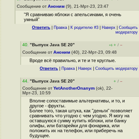
Сообщение от
Аноним
(9), 21-Мрт-23, 23:47
"Я сравниваю яблоки с апельсинами, я очень
умный"
Ответить
|
Правка
|
К родителю #3
|
Наверх
|
Cообщить
модератору
40
.
"Выпуск Java SE 20"
+
–
/
+6
Сообщение от
Аноним
(40), 22-Мрт-23, 09:48
Вроде всё правильно, и те и те круглые.
Ответить
|
Правка
|
Наверх
|
Cообщить модератору
44
.
"Выпуск Java SE 20"
+
–
/
Сообщение от
YetAnotherOnanym
(ok), 22-
Мрт-23, 10:59
Вполне сопоставимые альтернативы, и то, и
другое - фрукты.
Более того, такая штука, как "деньги" позволяет
сравнивать что угодно с чем угодно. Я могу на
оставшуюся сумму купить яблоки, или банку
олифы, или батарейки для фонарика, или
положить их на телефон, или приберечь на
будущее.