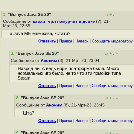
1
.
"Выпуск Java SE 20"
+
–
/
+1
Сообщение от
кавай герл помурчит в дсике
(?), 21-
Мрт-23, 22:55
а Java ME еще жива, кстати?
Ответить
|
Правка
|
Наверх
|
Cообщить модератору
3
.
"Выпуск Java SE 20"
+
–
/
–14
Сообщение от
Аноним
(3), 21-Мрт-23, 23:04
Навряд ли. А ведь норм платформа была. Много
нормальных игр было, не то что эти помойки типа
Steam
Ответить
|
Правка
|
Наверх
|
Cообщить модератору
8
.
"Выпуск Java SE 20"
+
–
/
+1
Сообщение от
Аноним
(8), 21-Мрт-23, 23:45
Шта?
Ответить
|
Правка
|
Наверх
|
Cообщить модератору
9
.
"Выпуск Java SE 20"
+
–
/
+4