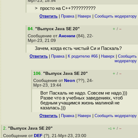
Мрт-23, 18:54
> просто на С++??????????
Ответить
|
Правка
|
Наверх
|
Cообщить модератору
84
.
"Выпуск Java SE 20"
+
–
/
Сообщение от
Аноним
(84), 22-
Мрт-23, 21:09
Зачем, когда есть чистый Си и Паскаль?
Ответить
|
Правка
|
К родителю #66
|
Наверх
|
Cообщить
модератору
106
.
"Выпуск Java SE 20"
+
–
/
Сообщение от
Neon
(??), 24-
Мрт-23, 19:44
Вот Паскаль не надо. Совсем не надо.)))
Разве что в учебных заведениях, чтоб
бедным учащимся жизнь малиной не
казалась.)))
Ответить
|
Правка
|
Наверх
|
Cообщить модератору
2
.
"Выпуск Java SE 20"
+
–
/
+1
Сообщение от
DEF
(?), 21-Мрт-23, 23:00