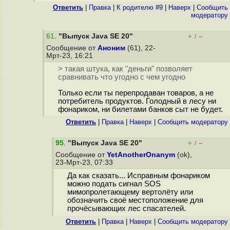
Ответить
|
Правка
|
К родителю #9
|
Наверх
|
Cообщить
модератору
61
.
"Выпуск Java SE 20"
+
–
/
Сообщение от
Аноним
(61), 22-
Мрт-23, 16:21
> такая штука, как "деньги" позволяет
сравнивать что угодно с чем угодно
Только если ты перепродаван товаров, а не
потребитель продуктов. Голодный в лесу ни
фонариком, ни билетами банков сыт не будет.
Ответить
|
Правка
|
Наверх
|
Cообщить модератору
95
.
"Выпуск Java SE 20"
+
–
/
Сообщение от
YetAnotherOnanym
(ok),
23-Мрт-23, 07:33
Да как сказать... Исправным фонариком
можно подать сигнал SOS
мимопролетающему вертолёту или
обозначить своё местоположение для
прочёсывающих лес спасателей.
Ответить
|
Правка
|
Наверх
|
Cообщить модератору