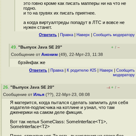
это говно кроме как писать мапперы ни на что не
годно.
и то на грувях их писать приятнее.
а когда виртуалтреды попадут в ЛТС и вовсе не
нужен станет.
Ответить
|
Правка
|
Наверх
|
Cообщить модератору
49
.
"Выпуск Java SE 20"
+
–
/
Сообщение от
Аноним
(49), 22-Мрт-23, 11:38
брэйнфак же
Ответить
|
Правка
|
К родителю #25
|
Наверх
|
Cообщить
модератору
26
.
"Выпуск Java SE 20"
+
–
/
–4
Сообщение от
Илья
(??), 22-Мрт-23, 08:08
Я матерится, когда пытался сделать запилить для себя
издателя-подписчика на котлине и узнал, что там
дженерики на самом деле фикция.
Вот так нелья SomeClass: SomeInterface<T1>,
SomeInterface<T2>
Плюс, структур нет. То есть, вычисления на стеке без