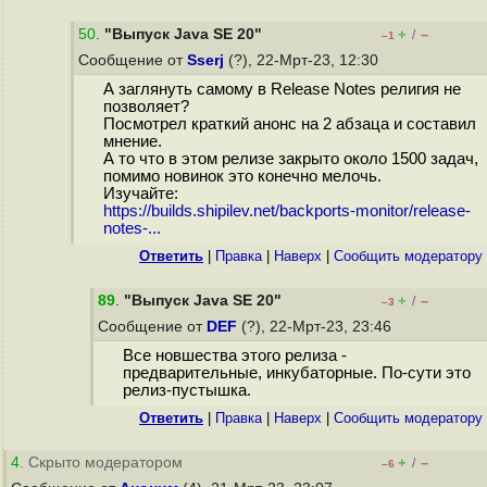
50
.
"Выпуск Java SE 20"
+
–
/
–1
Сообщение от
Sserj
(?), 22-Мрт-23, 12:30
А заглянуть самому в Release Notes религия не
позволяет?
Посмотрел краткий анонс на 2 абзаца и составил
мнение.
А то что в этом релизе закрыто около 1500 задач,
помимо новинок это конечно мелочь.
Изучайте:
https://builds.shipilev.net/backports-monitor/release-
notes-...
Ответить
|
Правка
|
Наверх
|
Cообщить модератору
89
.
"Выпуск Java SE 20"
+
–
/
–3
Сообщение от
DEF
(?), 22-Мрт-23, 23:46
Все новшества этого релиза -
предварительные, инкубаторные. По-сути это
релиз-пустышка.
Ответить
|
Правка
|
Наверх
|
Cообщить модератору
4
. Скрыто модератором
+
–
/
–6