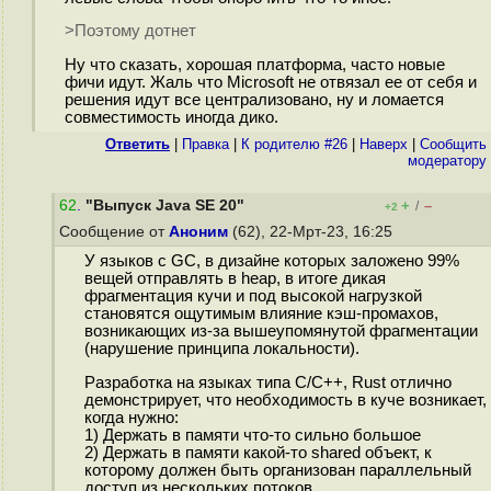
>Поэтому дотнет
Ну что сказать, хорошая платформа, часто новые
фичи идут. Жаль что Microsoft не отвязал ее от себя и
решения идут все централизовано, ну и ломается
совместимость иногда дико.
Ответить
|
Правка
|
К родителю #26
|
Наверх
|
Cообщить
модератору
62
.
"Выпуск Java SE 20"
+
–
/
+2
Сообщение от
Аноним
(62), 22-Мрт-23, 16:25
У языков с GC, в дизайне которых заложено 99%
вещей отправлять в heap, в итоге дикая
фрагментация кучи и под высокой нагрузкой
становятся ощутимым влияние кэш-промахов,
возникающих из-за вышеупомянутой фрагментации
(нарушение принципа локальности).
Разработка на языках типа C/C++, Rust отлично
демонстрирует, что необходимость в куче возникает,
когда нужно:
1) Держать в памяти что-то сильно большое
2) Держать в памяти какой-то shared объект, к
которому должен быть организован параллельный
доступ из нескольких потоков