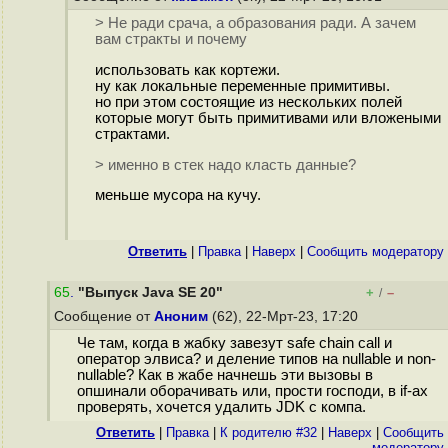
> Не ради срача, а образования ради. А зачем
вам стракты и почему
использовать как кортежи.
ну как локальные переменные примитивы.
но при этом состоящие из нескольких полей
которые могут быть примитивами или вложеными
страктами.
> именно в стек надо класть данные?
меньше мусора на кучу.
Ответить
|
Правка
|
Наверх
|
Cообщить модератору
65
.
"Выпуск Java SE 20"
+
–
/
Сообщение от
Аноним
(62), 22-Мрт-23, 17:20
Че там, когда в жабку завезут safe chain call и
оператор элвиса? и деление типов на nullable и non-
nullable? Как в жабе начнешь эти вызовы в
опшинали оборачивать или, прости господи, в if-ах
проверять, хочется удалить JDK с компа.
Ответить
|
Правка
|
К родителю #32
|
Наверх
|
Cообщить
модератору