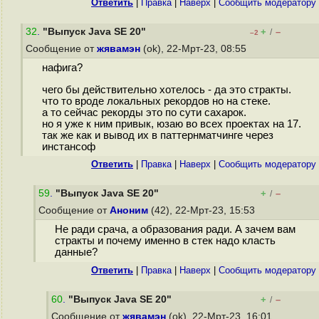
Ответить
|
Правка
|
Наверх
|
Cообщить модератору
32
.
"Выпуск Java SE 20"
+
–
/
–2
Сообщение от
жявамэн
(ok), 22-Мрт-23, 08:55
нафига?
чего бы действительно хотелось - да это стракты.
что то вроде локальных рекордов но на стеке.
а то сейчас рекорды это по сути сахарок.
но я уже к ним привык, юзаю во всех проектах на 17.
так же как и вывод их в паттернматчинге через
инстансоф
Ответить
|
Правка
|
Наверх
|
Cообщить модератору
59
.
"Выпуск Java SE 20"
+
–
/
Сообщение от
Аноним
(42), 22-Мрт-23, 15:53
Не ради срача, а образования ради. А зачем вам
стракты и почему именно в стек надо класть
данные?
Ответить
|
Правка
|
Наверх
|
Cообщить модератору
60
.
"Выпуск Java SE 20"
+
–
/
Сообщение от
жявамэн
(ok), 22-Мрт-23, 16:01