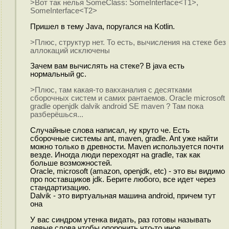
>Вот так нелья SomeClass: SomeInterface<T1>,
SomeInterface<T2>
Пришел в тему Java, поругался на Kotlin.
>Плюс, структур нет. То есть, вычисления на стеке без
аллокаций исключены
Зачем вам вычислять на стеке? В java есть
нормальный gc.
>Плюс, там какая-то вакханалия с десятками
сборочных систем и самих рантаемов. Oracle microsoft
gradle openjdk dalvik android SE maven ? Там пока
разберёшься...
Случайные слова написал, ну круто че. Есть
сборочные системы ant, maven, gradle. Ant уже найти
можно только в древности. Maven используется почти
везде. Иногда люди переходят на gradle, так как
больше возможностей.
Oracle, microsoft (amazon, openjdk, etc) - это вы видимо
про поставщиков jdk. Берите любого, все идет через
стандартизацию.
Dalvik - это виртуальная машина android, причем тут
она
У вас синдром утенка видать, раз готовы называть
левые слова чтобы опорочить что-то иное.