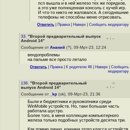
псп вышла и в ней железо тех же порядков,
а это уже полноценная консоль с кучей игр.
И что-то никто не жаловался. А сегодняшние
телефоны не способны меню отрисовать.
Ответить
|
Правка
|
Наверх
|
Cообщить модератору
33.
"Второй предварительный выпуск
+
–
/
Android 14"
Сообщение от
Ананий
(?), 09-Мрт-23, 12:24
вендопроблемы
на пальме все просто летало
Ответить
|
Правка
|
К родителю #6
|
Наверх
|
Cообщить
модератору
136.
"Второй предварительный
+1
+
–
выпуск Android 14"
/
Сообщение от
_kp
(ok), 09-Мрт-23, 21:36
Были и бюджетники и рукожопники среди
WinMobile устройств. Но, таки большая часть
работала шустро.
Более того, в меня коллекции компьютерного
железа только подобных устройств десятка три.
Как помню лично, кончина этого класса устройств