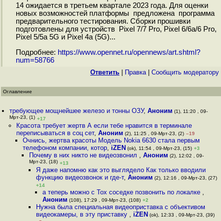
14 ожидается в третьем квартале 2023 года. Для оценки
новых возможностей платформы предложена программа
предварительного тестирования. Сборки прошивки
подготовлены для устройств Pixel 7/7 Pro, Pixel 6/6a/6 Pro,
Pixel 5/5a 5G и Pixel 4a (5G)...
Подробнее:
https://www.opennet.ru/opennews/art.shtml?
num=58766
Ответить
|
Правка
|
Cообщить модератору
Оглавление
требующее мощнейшее железо и тонны ОЗУ
,
Аноним
(1), 11:20 , 09-
Мрт-23, (1)
+17
Красота требует жертв А если тебе нравится в терминале
переписываться в соц сет
,
Аноним
(2), 11:25 , 09-Мрт-23, (2)
–19
Очнись, жертва красоты Mодель Nokia 6630 стала первым
телефоном компании, котор
,
iZEN
(ok), 11:54 , 09-Мрт-23, (15)
+3
Почему в них никто не видеозвонил
,
Аноним
(2), 12:02 , 09-
Мрт-23, (18)
+13
Я даже напомню как это выглядело Как только вводили
функцию видеозвонок и где-т
,
Аноним
(2), 12:16 , 09-Мрт-23, (27)
+14
а теперь можно с Tox соседке позвонить по локалке
,
Аноним
(108), 17:29 , 09-Мрт-23, (108)
+2
Нужна была специальная видеоприставка с объективом
видеокамеры, в эту приставку
,
iZEN
(ok), 12:33 , 09-Мрт-23, (39)