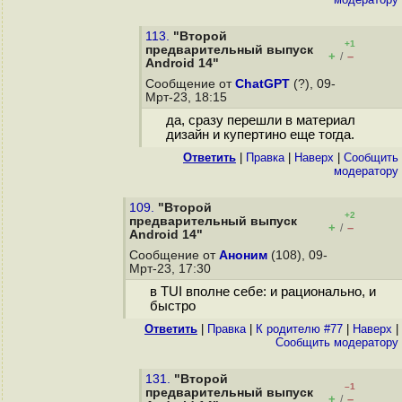
113.
"Второй
+1
предварительный выпуск
+
–
/
Android 14"
Сообщение от
ChatGPT
(?), 09-
Мрт-23, 18:15
да, сразу перешли в материал
дизайн и купертино еще тогда.
Ответить
|
Правка
|
Наверх
|
Cообщить
модератору
109.
"Второй
+2
предварительный выпуск
+
–
/
Android 14"
Сообщение от
Аноним
(108), 09-
Мрт-23, 17:30
в TUI вполне себе: и рационально, и
быстро
Ответить
|
Правка
|
К родителю #77
|
Наверх
|
Cообщить модератору
131.
"Второй
–1
предварительный выпуск
+
–
/