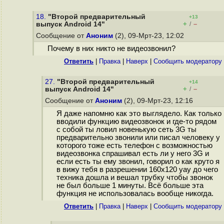
18.
"Второй предварительный
+13
+
–
выпуск Android 14"
/
Сообщение от
Аноним
(2), 09-Мрт-23, 12:02
Почему в них никто не видеозвонил?
Ответить
|
Правка
|
Наверх
|
Cообщить модератору
27.
"Второй предварительный
+14
+
–
выпуск Android 14"
/
Сообщение от
Аноним
(2), 09-Мрт-23, 12:16
Я даже напомню как это выглядело. Как только
вводили функцию видеозвонок и где-то рядом
с собой ты ловил новенькую сеть 3G ты
предварительно звонили или писал человеку у
которого тоже есть телефон с возможностью
видеозвонка спрашивал есть ли у него 3G и
если есть ты ему звонил, говорил о как круто я
в вижу тебя в разрешении 160x120 уау до чего
техника дошла и вешал трубку чтобы звонок
не был больше 1 минуты. Всё больше эта
функция не использовалась вообще никогда.
Ответить
|
Правка
|
Наверх
|
Cообщить модератору