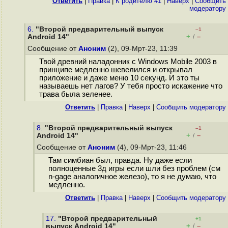
Ответить
|
Правка
|
К родителю #1
|
Наверх
|
Cообщить
модератору
6.
"Второй предварительный выпуск
–1
+
–
Android 14"
/
Сообщение от
Аноним
(2), 09-Мрт-23, 11:39
Твой древний наладонник с Windows Mobile 2003 в
принципе медленно шевелился и открывал
приложение и даже меню 10 секунд. И это ты
называешь нет лагов? У тебя просто искажение что
трава была зеленее.
Ответить
|
Правка
|
Наверх
|
Cообщить модератору
8.
"Второй предварительный выпуск
–1
+
–
Android 14"
/
Сообщение от
Аноним
(4), 09-Мрт-23, 11:46
Там симбиан был, правда. Ну даже если
полноценные 3д игры если шли без проблем (см
n-gage аналогичное железо), то я не думаю, что
медленно.
Ответить
|
Правка
|
Наверх
|
Cообщить модератору
17.
"Второй предварительный
+1
+
–
выпуск Android 14"
/