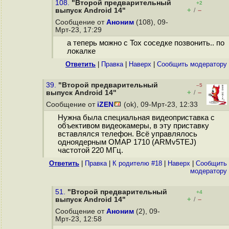
108.
"Второй предварительный
+2
+
–
выпуск Android 14"
/
Сообщение от
Аноним
(108), 09-
Мрт-23, 17:29
а теперь можно с Tox соседке позвонить.. по
локалке
Ответить
|
Правка
|
Наверх
|
Cообщить модератору
39.
"Второй предварительный
–5
+
–
выпуск Android 14"
/
Сообщение от
iZEN
(ok), 09-Мрт-23, 12:33
Нужна была специальная видеоприставка с
объективом видеокамеры, в эту приставку
вставлялся телефон. Всё управлялось
одноядерным OMAP 1710 (ARMv5TEJ)
частотой 220 МГц.
Ответить
|
Правка
|
К родителю #18
|
Наверх
|
Cообщить
модератору
51.
"Второй предварительный
+4
+
–
выпуск Android 14"
/
Сообщение от
Аноним
(2), 09-
Мрт-23, 12:58