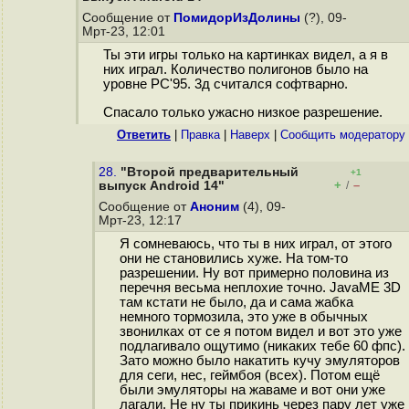
Сообщение от
ПомидорИзДолины
(?), 09-
Мрт-23, 12:01
Ты эти игры только на картинках видел, а я в
них играл. Количество полигонов было на
уровне PC'95. 3д считался софтварно.
Спасало только ужасно низкое разрешение.
Ответить
|
Правка
|
Наверх
|
Cообщить модератору
28.
"Второй предварительный
+1
+
–
выпуск Android 14"
/
Сообщение от
Аноним
(4), 09-
Мрт-23, 12:17
Я сомневаюсь, что ты в них играл, от этого
они не становились хуже. На том-то
разрешении. Ну вот примерно половина из
перечня весьма неплохие точно. JavaME 3D
там кстати не было, да и сама жабка
немного тормозила, это уже в обычных
звонилках от се я потом видел и вот это уже
подлагивало ощутимо (никаких тебе 60 фпс).
Зато можно было накатить кучу эмуляторов
для сеги, нес, геймбоя (всех). Потом ещё
были эмуляторы на жаваме и вот они уже
лагали. Не ну ты прикинь через пару лет уже