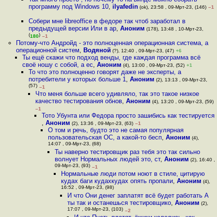
программу под Windows 10
,
ilyafedin
(ok), 23:58 , 09-Мрт-23, (146)
–1
Собери мне libreoffice в федоре так чтоб заработал в
предыдущей версии Или в ар
,
Аноним
(178), 13:48 , 10-Мрт-23,
(
)
180
–1
Потому-что Андройд - это полноценная операционная система, а
операционной систем
,
Водяной
(?), 12:40 , 09-Мрт-23, (47)
+6
Ты ещё скажи что подход венды, где каждая программа всё
своё ношу с собой, а ес
,
Аноним
(4), 13:00 , 09-Мрт-23, (52)
+1
То что это полноценно говорят даже не эксперты, а
потребители у которых больше 1
,
Аноним
(2), 13:13 , 09-Мрт-23,
(57)
–1
Что меня больше всего удивляло, так это такое низкое
качество тестирования обнов
,
Аноним
(4), 13:20 , 09-Мрт-23, (59)
–1
Тото Убунта или Федора просто зашибись как тестируется
,
Аноним
(2), 13:36 , 09-Мрт-23, (63)
–1
О том и речь, будто это не самая популярная
пользовательская ОС, а какой-то бесп
,
Аноним
(4),
14:07 , 09-Мрт-23, (68)
Ты наверно тестировщик раз тебя это так сильно
волнует Нормальных людей это, ст
,
Аноним
(2), 16:40 ,
09-Мрт-23, (93)
–1
Нормальные люди потом ноют в стиле, цитирую
кудах баги кудахкудах опять пропали
,
Аноним
(4),
16:52 , 09-Мрт-23, (98)
И что Они денег заплатят всё будет работать А
ты так и останешься тестировщико
,
Аноним
(2),
17:07 , 09-Мрт-23, (103)
–2