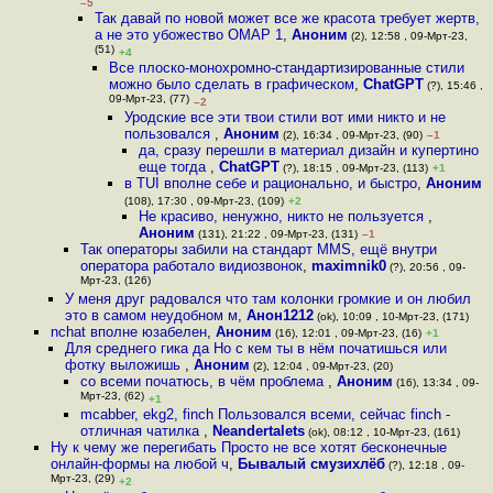
–5
Так давай по новой может все же красота требует жертв,
а не это убожество OMAP 1
,
Аноним
(2), 12:58 , 09-Мрт-23,
(51)
+4
Все плоско-монохромно-стандартизированные стили
можно было сделать в графическом
,
ChatGPT
(?), 15:46 ,
09-Мрт-23, (77)
–2
Уродские все эти твои стили вот ими никто и не
пользовался
,
Аноним
(2), 16:34 , 09-Мрт-23, (90)
–1
да, сразу перешли в материал дизайн и купертино
еще тогда
,
ChatGPT
(?), 18:15 , 09-Мрт-23, (113)
+1
в TUI вполне себе и рационально, и быстро
,
Аноним
(108), 17:30 , 09-Мрт-23, (109)
+2
Не красиво, ненужно, никто не пользуется
,
Аноним
(131), 21:22 , 09-Мрт-23, (131)
–1
Так операторы забили на стандарт MMS, ещё внутри
оператора работало видиозвонок
,
maximnik0
(?), 20:56 , 09-
Мрт-23, (126)
У меня друг радовался что там колонки громкие и он любил
это в самом неудобном м
,
Анон1212
(ok), 10:09 , 10-Мрт-23, (171)
nchat вполне юзабелен
,
Аноним
(16), 12:01 , 09-Мрт-23, (16)
+1
Для среднего гика да Но с кем ты в нём початишься или
фотку выложишь
,
Аноним
(2), 12:04 , 09-Мрт-23, (20)
со всеми початюсь, в чём проблема
,
Аноним
(16), 13:34 , 09-
Мрт-23, (62)
+1
mcabber, ekg2, finch Пользовался всеми, сейчас finch -
отличная чатилка
,
Neandertalets
(ok), 08:12 , 10-Мрт-23, (161)
Ну к чему же перегибать Просто не все хотят бесконечные
онлайн-формы на любой ч
,
Бывалый смузихлёб
(?), 12:18 , 09-
Мрт-23, (29)
+2