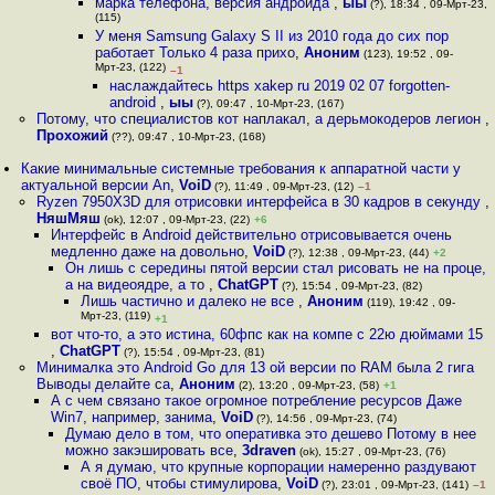
марка телефона, версия андроида
,
ыы
(?), 18:34 , 09-Мрт-23,
(115)
У меня Samsung Galaxy S II из 2010 года до сих пор
работает Только 4 раза прихо
,
Аноним
(123), 19:52 , 09-
Мрт-23, (122)
–1
наслаждайтесь https xakep ru 2019 02 07 forgotten-
android
,
ыы
(?), 09:47 , 10-Мрт-23, (167)
Потому, что специалистов кот наплакал, а дерьмокодеров легион
,
Прохожий
(??), 09:47 , 10-Мрт-23, (168)
Какие минимальные системные требования к аппаратной части у
актуальной версии An
,
VoiD
(?), 11:49 , 09-Мрт-23, (12)
–1
Ryzen 7950X3D для отрисовки интерфейса в 30 кадров в секунду
,
НяшМяш
(ok), 12:07 , 09-Мрт-23, (22)
+6
Интерфейс в Android действительно отрисовывается очень
медленно даже на довольно
,
VoiD
(?), 12:38 , 09-Мрт-23, (44)
+2
Он лишь с середины пятой версии стал рисовать не на проце,
а на видеоядре, а то
,
ChatGPT
(?), 15:54 , 09-Мрт-23, (82)
Лишь частично и далеко не все
,
Аноним
(119), 19:42 , 09-
Мрт-23, (119)
+1
вот что-то, а это истина, 60фпс как на компе с 22ю дюймами 15
,
ChatGPT
(?), 15:54 , 09-Мрт-23, (81)
Минималка это Android Go для 13 ой версии по RAM была 2 гига
Выводы делайте са
,
Аноним
(2), 13:20 , 09-Мрт-23, (58)
+1
А с чем связано такое огромное потребление ресурсов Даже
Win7, например, занима
,
VoiD
(?), 14:56 , 09-Мрт-23, (74)
Думаю дело в том, что оперативка это дешево Потому в нее
можно закэшировать все
,
3draven
(ok), 15:27 , 09-Мрт-23, (76)
А я думаю, что крупные корпорации намеренно раздувают
своё ПО, чтобы стимулирова
,
VoiD
(?), 23:01 , 09-Мрт-23, (141)
–1