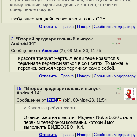
коммуникации, мультимедийный контент, чтение и
совершение покупок.
требующее мощнейшее железо и тонны ОЗУ
Ответить
|
Правка
|
Наверх
|
Cообщить модератору
2.
"Второй предварительный выпуск
–19
+
–
Android 14"
/
Сообщение от
Аноним
(2), 09-Мрт-23, 11:25
Красота требует жертв. А если тебе нравится в
терминале переписываться в соц сетях. То можешь
переписываться через терминал сам с собой.
Ответить
|
Правка
|
Наверх
|
Cообщить модератору
15.
"Второй предварительный выпуск
+3
+
–
Android 14"
/
Сообщение от
iZEN
(ok), 09-Мрт-23, 11:54
> Красота требует жертв.
Очнись, жертва красоты! Mодель Nokia 6630 стала
первым телефоном компании, который мог
выполнять ВИДЕОЗВОНКИ.
Ответить
|
Правка
|
Наверх
|
Cообщить модератору