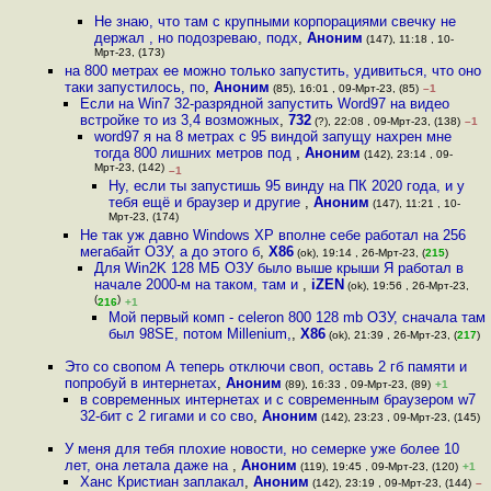
Не знаю, что там с крупными корпорациями свечку не
держал , но подозреваю, подх
,
Аноним
(147), 11:18 , 10-
Мрт-23, (173)
на 800 метрах ее можно только запустить, удивиться, что оно
таки запустилось, по
,
Аноним
(85), 16:01 , 09-Мрт-23, (85)
–1
Если на Win7 32-разрядной запустить Word97 на видео
встройке то из 3,4 возможных
,
732
(?), 22:08 , 09-Мрт-23, (138)
–1
word97 я на 8 метрах с 95 виндой запущу нахрен мне
тогда 800 лишних метров под
,
Аноним
(142), 23:14 , 09-
Мрт-23, (142)
–1
Ну, если ты запустишь 95 винду на ПК 2020 года, и у
тебя ещё и браузер и другие
,
Аноним
(147), 11:21 , 10-
Мрт-23, (174)
Не так уж давно Windows XP вполне себе работал на 256
мегабайт ОЗУ, а до этого б
,
X86
(ok), 19:14 , 26-Мрт-23, (
215
)
Для Win2K 128 МБ ОЗУ было выше крыши Я работал в
начале 2000-м на таком, там и
,
iZEN
(ok), 19:56 , 26-Мрт-23,
(
)
216
+1
Мой первый комп - celeron 800 128 mb ОЗУ, сначала там
был 98SE, потом Millenium,
,
X86
(ok), 21:39 , 26-Мрт-23, (
217
)
Это со свопом А теперь отключи своп, оставь 2 гб памяти и
попробуй в интернетах
,
Аноним
(89), 16:33 , 09-Мрт-23, (89)
+1
в современных интернетах и с современным браузером w7
32-бит c 2 гигами и со сво
,
Аноним
(142), 23:23 , 09-Мрт-23, (145)
У меня для тебя плохие новости, но семерке уже более 10
лет, она летала даже на
,
Аноним
(119), 19:45 , 09-Мрт-23, (120)
+1
Ханс Кристиан заплакал
,
Аноним
(142), 23:19 , 09-Мрт-23, (144)
–