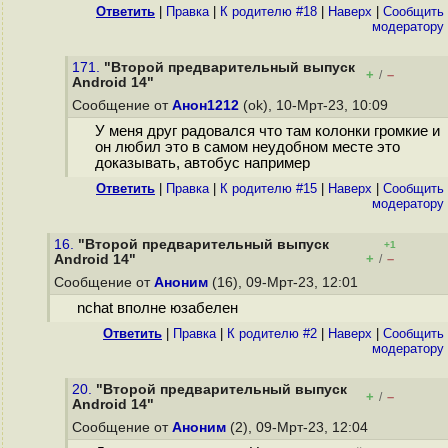
Ответить
|
Правка
|
К родителю #18
|
Наверх
|
Cообщить
модератору
171.
"Второй предварительный выпуск
+
–
/
Android 14"
Сообщение от
Анон1212
(ok), 10-Мрт-23, 10:09
У меня друг радовался что там колонки громкие и
он любил это в самом неудобном месте это
доказывать, автобус например
Ответить
|
Правка
|
К родителю #15
|
Наверх
|
Cообщить
модератору
16.
"Второй предварительный выпуск
+1
+
–
Android 14"
/
Сообщение от
Аноним
(16), 09-Мрт-23, 12:01
nchat вполне юзабелен
Ответить
|
Правка
|
К родителю #2
|
Наверх
|
Cообщить
модератору
20.
"Второй предварительный выпуск
+
–
/
Android 14"
Сообщение от
Аноним
(2), 09-Мрт-23, 12:04