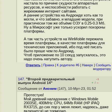
настала по причине скудности аппаратных
ресурсов, и неспособности работать с
жиреюжими интернет сайтами.
А ранние устройства на Андроиде хоть как то
могли, и что забавно, и младшие модели, при
практически том же объёме ОЗУ в 0.25-0.3 Мб.
Ну а Микрософт уже только ускорил похороны
платформы.
А так часть устройств на WinMobile пережила
время платформы, в качестве платформы для
технических приложений, ибо под неё писать
было проше чем по Андроид.
Чтоб приложение по 10 секуд запускалось, это
надо очень натупить автору.
Ответить
|
Правка
|
К родителю #6
|
Наверх
|
Cообщить
модератору
147.
"Второй предварительный
–1
+
–
выпуск Android 14"
/
Сообщение от
Аноним
(147), 10-Мрт-23, 01:52
Протестую!
Мой древний наладонник с Windows Mobile
2003SE, 400MHz CPU, 64Mb RAM (HP iPAQ
RX3715, до сих пор у меня лежит, надеюсь, даже
включится) не тормозил.