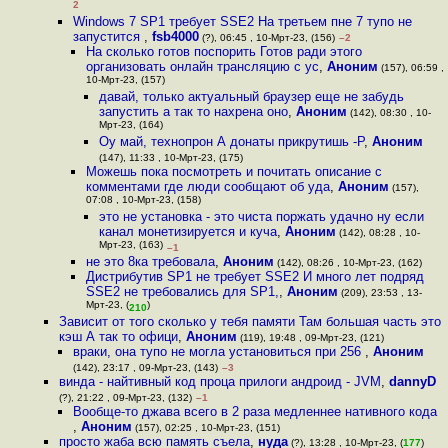
2
Windows 7 SP1 требует SSE2 На третьем пне 7 тупо не
запустится
,
fsb4000
(?), 06:45 , 10-Мрт-23, (156)
–2
На сколько готов поспорить Готов ради этого
организовать онлайн трансляцию с ус
,
Аноним
(157), 06:59 ,
10-Мрт-23, (157)
давай, только актуальный браузер еще не забудь
запустить а так то нахрена оно
,
Аноним
(142), 08:30 , 10-
Мрт-23, (164)
Оу май, технопрон А донаты прикрутишь -Р
,
Аноним
(147), 11:33 , 10-Мрт-23, (175)
Можешь пока посмотреть и почитать описание с
комментами где люди сообщают об уда
,
Аноним
(157),
07:08 , 10-Мрт-23, (158)
это не установка - это чиста поржать удачно ну если
канал монетизируется и куча
,
Аноним
(142), 08:28 , 10-
Мрт-23, (163)
–1
не это 8ка требовала
,
Аноним
(142), 08:26 , 10-Мрт-23, (162)
Дистрибутив SP1 не требует SSE2 И много лет подряд
SSE2 не требовались для SP1,
,
Аноним
(209), 23:53 , 13-
Мрт-23, (
)
210
Зависит от того сколько у тебя памяти Там большая часть это
кэш А так то офици
,
Аноним
(119), 19:48 , 09-Мрт-23, (121)
враки, она тупо не могла установиться при 256
,
Аноним
(142), 23:17 , 09-Мрт-23, (143)
–3
винда - найтивный код проца прилоги андроид - JVM
,
dannyD
(?), 21:22 , 09-Мрт-23, (132)
–1
Вообще-то джава всего в 2 раза медленнее нативного кода
,
Аноним
(157), 02:25 , 10-Мрт-23, (151)
просто жаба всю память съела
,
нуда
(?), 13:28 , 10-Мрт-23, (
177
)