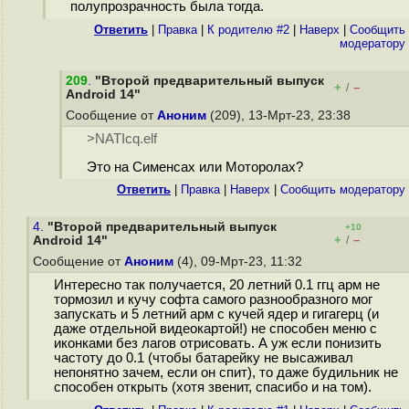
полупрозрачность была тогда.
Ответить
|
Правка
|
К родителю #2
|
Наверх
|
Cообщить
модератору
209
.
"Второй предварительный выпуск
+
–
/
Android 14"
Сообщение от
Аноним
(209), 13-Мрт-23, 23:38
>NATIcq.elf
Это на Сименсах или Моторолах?
Ответить
|
Правка
|
Наверх
|
Cообщить модератору
4.
"Второй предварительный выпуск
+10
+
–
Android 14"
/
Сообщение от
Аноним
(4), 09-Мрт-23, 11:32
Интересно так получается, 20 летний 0.1 ггц арм не
тормозил и кучу софта самого разнообразного мог
запускать и 5 летний арм с кучей ядер и гигагерц (и
даже отдельной видеокартой!) не способен меню с
иконками без лагов отрисовать. А уж если понизить
частоту до 0.1 (чтобы батарейку не высаживал
непонятно зачем, если он спит), то даже будильник не
способен открыть (хотя звенит, спасибо и на том).