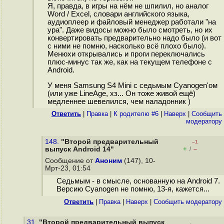
Я, правда, в игры на нём не шпилил, но аналог
Word / Excel, словари английского языка,
аудиоплеер и файловый менеджер работали "на
ура". Даже видосы можно было смотреть, но их
конвертировать предварительно надо было (и вот
с ними не помню, насколько всё плохо было).
Менюхи открывались и проги переключались
плюс-минус так же, как на текущем телефоне с
Android.
У меня Samsung S4 Mini с седьмым Cyanogen'ом
(или уже LineAge, хз... Он тоже живой ещё)
медленнее шевелился, чем наладонник )
Ответить
|
Правка
|
К родителю #6
|
Наверх
|
Cообщить
модератору
148.
"Второй предварительный
–1
+
–
выпуск Android 14"
/
Сообщение от
Аноним
(147), 10-
Мрт-23, 01:54
Седьмым - в смысле, основанную на Android 7.
Версию Cyanogen не помню, 13-я, кажется...
Ответить
|
Правка
|
Наверх
|
Cообщить модератору
31.
"Второй предварительный выпуск