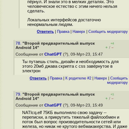
пёрнул. И знали это в мелких деталях. Это
человеческое естество с этим ничего нельзя
сделать.
Локальных интерфейсов достаточно
ненормальным людям.
Ответить
|
Правка
|
Наверх
|
Cообщить модератору
78.
"Второй предварительный выпуск
+4
+
–
Android 14"
/
Сообщение от
ChatGPT
(?), 09-Мрт-23, 15:47
Ты путаешь стиль, дизайн и необходимость для
этого 20мб джава скрипта с css завёрнутое в
электрон
Ответить
|
Правка
|
К родителю #2
|
Наверх
|
Cообщить
модератору
79.
"Второй предварительный выпуск
+1
+
–
Android 14"
/
Сообщение от
ChatGPT
(?), 09-Мрт-23, 15:49
NATIcq.elf 75КБ выполняло свою задачу --
переписки, а прикрутить тяжелый файлообмен и
поток был вопрос производительности сетей или
железа, но никак не крутого вебмакакерства. И даже