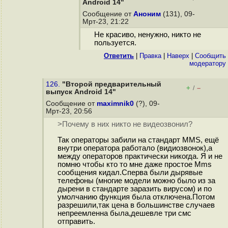
Android 14"
Сообщение от
Аноним
(131), 09-
Мрт-23, 21:22
Не красиво, ненужно, никто не
пользуется.
Ответить
|
Правка
|
Наверх
|
Cообщить
модератору
126.
"Второй предварительный
+
–
/
выпуск Android 14"
Сообщение от
maximnik0
(?), 09-
Мрт-23, 20:56
>Почему в них никто не видеозвонил?
Так операторы забили на стандарт MMS, ещё
внутри оператора работало (видиозвонок),а
между операторов практически никогда. Я и не
помню чтобы кто то мне даже простое Mms
сообщения кидал.Сперва были дырявые
телефоны (многие модели можно было из за
дырени в стандарте заразить вирусом) и по
умолчанию функция была отключена.Потом
разрешили,так цена в большинстве случаев
непреемленна была,дешевле три смс
отправить.