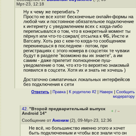
Мрт-23, 12:18
Ну к чему же перегибать ?
Просто не все хотят бесконечные онлайн-формы на
любой чих и постоянное обязательное подключение
к интернету с уведомлением всех с когда-либо
переписывался о том, что в конкретный момент ты
пёрнул или что-то сожрал( отсылка к ФБ, Инсте и
Ватсапу. Хоть раз с кем-то когда-то сообщением
перекинешься в последнем - потом, при
регистрациях с этого номера в соцсетях те чуваки
будут в разделе "возможно вы их знаете", а им
самим - даже прилетит полноценное пуш-
уведомление о том, что кто-то вероятно знакомый
появился в соцсети. Хотя их и знать не хочешь )
Достаточно симпатичных локальных интерфейсов
без подключения к сети
Ответить
|
Правка
|
К родителю #2
|
Наверх
|
Cообщить
модератору
42.
"Второй предварительный выпуск
+
–
/
Android 14"
Сообщение от
Аноним
(2), 09-Мрт-23, 12:36
Не всё, но большинство именно этого и хочет
быть подключенным и чтобы все знали что он