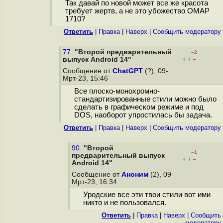
Так давай по новой может все же красота
требует жертв, а не это убожество OMAP
1710?
Ответить
|
Правка
|
Наверх
|
Cообщить модератору
77.
"Второй предварительный
–2
+
–
выпуск Android 14"
/
Сообщение от
ChatGPT
(?), 09-
Мрт-23, 15:46
Все плоско-монохромно-
стандартизированные стили можно было
сделать в графическом режиме и под
DOS, наоборот упростилась бы задача.
Ответить
|
Правка
|
Наверх
|
Cообщить модератору
90.
"Второй
–1
предварительный выпуск
+
–
/
Android 14"
Сообщение от
Аноним
(2), 09-
Мрт-23, 16:34
Уродские все эти твои стили вот ими
никто и не пользовался.
Ответить
|
Правка
|
Наверх
|
Cообщить
модератору