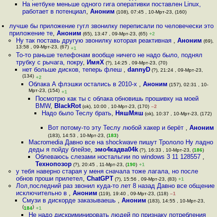
На нетбуке меньше одного гига оперативки поставлен Linux,
работает в потенциал
,
Аноним
(108), 07:45 , 10-Мрт-23, (160)
лучше бы приложение гугл звонилку переписали по человечески это
приложение те
,
Аноним
(65), 13:47 , 09-Мрт-23, (65)
+2
Ну так поставь другую звонилку которая реактивная
,
Аноним
(69),
13:58 , 09-Мрт-23, (67)
+1
То-то раньше телефонам вообще ничего не надо было, поднял
трубку с рычага, покру
,
ИмяХ
(?), 14:25 , 09-Мрт-23, (70)
нет больше дисков, теперь флеш
,
dannyD
(?), 21:24 , 09-Мрт-23,
(134)
+2
Облака А флэшки остались в 2010-х
,
Аноним
(157), 02:31 , 10-
Мрт-23, (154)
+1
Посмотрю как ты с облака обновишь прошивку на моей
BMW
,
BlackRot
(ok), 10:00 , 10-Мрт-23, (170)
–2
Надо было Теслу брать
,
НяшМяш
(ok), 10:37 , 10-Мрт-23, (172)
Вот потому-то эту Теслу любой хакер и берёт
,
Аноним
(183), 14:53 , 10-Мрт-23, (
183
)
Macromedia Давно все на shockwave пишут Трололо Ну ладно
деды я пойду блейзе
,
эмо4кадва04k
(?), 16:33 , 10-Мрт-23, (
186
)
Облеваюсь слезами ностальгии по windows 3 11 128557
,
Технопозор
(?), 20:45 , 11-Мрт-23, (
190
)
+1
у тебя наверно старая у меня сначала тоже лагала, но после
обнов проши прилетел
,
ChatGPT
(?), 15:56 , 09-Мрт-23, (83)
+1
Лол,последний раз звонил куда-то лет 8 назад Давно все общение
исключительно в
,
Аноним
(119), 19:40 , 09-Мрт-23, (118)
–1
Смузи в дискорде заказываешь
,
Аноним
(183), 14:55 , 10-Мрт-23,
(
)
184
+1
Не надо дискриминировать людей по признаку потребления