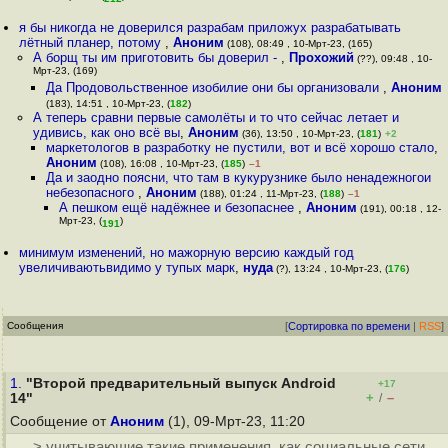
я бы никогда не доверился разрабам приложух разрабатывать
лётный планер, потому
,
Аноним
(108), 08:49 , 10-Мрт-23, (165)
А борщ ты им приготовить бы доверил -
,
Прохожий
(??), 09:48 , 10-
Мрт-23, (169)
Да Продовольственное изобилие они бы организовали
,
Аноним
(183), 14:51 , 10-Мрт-23, (
182
)
А теперь сравни первые самолёты и то что сейчас летает и
удивись, как оно всё вы
,
Аноним
(36), 13:50 , 10-Мрт-23, (
181
)
+2
маркетологов в разработку не пустили, вот и всё хорошо стало
,
Аноним
(108), 16:08 , 10-Мрт-23, (
185
)
–1
Да и заодно поясни, что там в кукурузнике было ненадежногои
небезопасного
,
Аноним
(188), 01:24 , 11-Мрт-23, (
188
)
–1
А пешком ещё надёжнее и безопаснее
,
Аноним
(191), 00:18 , 12-
Мрт-23, (
)
191
минимум изменений, но мажорную версию каждый год
увеличиваютьвидимо у тупых марк
,
нуда
(?), 13:24 , 10-Мрт-23, (
176
)
Сообщения
[
Сортировка по времени
|
RSS
]
1.
"Второй предварительный выпуск Android
+17
+
–
14"
/
Сообщение от
Аноним
(1), 09-Мрт-23, 11:20
> учитывающие такие применения, как социальные сети,