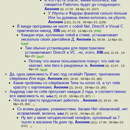
И что Пусть платят, ёжики кололись, как
говорится Работать будет до следующего
,
Аноним
(4), 17:20 , 09-Мрт-23, (107)
У Убунты и Федоры факапов сильно больше
Или ты думаешь ёжики кололись на убунте
,
Аноним
(131), 21:18 , 09-Мрт-23, (129)
В винде программы не носят с собой Net, DirectX и Visual C
практически никогд
,
X86
(ok), 07:23 , 12-Мрт-23, (
192
)
Каждая игра, купленная тобой в стиме, устанавливает
несколько своих рантаймов Д
,
Аноним
(4), 09:38 , 12-Мрт-23,
(
)
193
Там обычно установщики для перестраховки
устанавливают DirectX и VC , но, этого
,
X86
(ok), 11:16 , 13-
Мрт-23, (
)
207
Потому что иначе пользователи плачут, что либ не
хватает, или баги в рандомных м
,
Аноним
(4), 12:07 , 13-
Мрт-23, (
)
208
Да, одна зависимость И вес под гигабайт Привет, приложение
сбербанка Или янде
,
Аноним
(86), 16:06 , 09-Мрт-23, (86)
Какие проблемы со сбербанком Типа ты хотел cli, а тут тебе
красоту с картинками
,
Аноним
(2), 16:42 , 09-Мрт-23, (95)
Андроид сам по себе протухает каждые 2 года, и соответственно
вся зависимость ко
,
ыы
(?), 16:25 , 09-Мрт-23, (87)
+1
Что всё просто продолжает работать
,
Аноним
(2), 16:41 , 09-
Мрт-23, (94)
–1
Со всеми дырами, уязвимостями, багами Нет обновлений, нет
исправлений, включа
,
ыы
(?), 16:51 , 09-Мрт-23, (97)
Ну вот у меня четырёхлетний телефон, купленный за 7
тысяч в магазине На днях пр
,
Аноним
(111), 17:39 , 09-Мрт-23,
(111)
–1