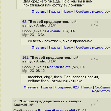
Для среднего гика да. Но с кем ты в нём
початишься или фотку выложишь?
Ответить
|
Правка
|
Наверх
|
Cообщить модератору
62.
"Второй предварительный
+1
+
–
выпуск Android 14"
/
Сообщение от
Аноним
(16), 09-
Мрт-23, 13:34
со всеми початюсь, в чём проблема?
Ответить
|
Правка
|
Наверх
|
Cообщить модератору
161.
"Второй предварительный
+
–
/
выпуск Android 14"
Сообщение от
Neandertalets
(ok), 10-
Мрт-23, 08:12
mcabber, ekg2, finch. Пользовался всеми,
сейчас finch - отличная чатилка.
Ответить
|
Правка
|
К родителю #20
|
Наверх
|
Cообщить
модератору
29.
"Второй предварительный выпуск
+2
+
–
Android 14"
/
Сообщение от
Бывалый смузихлёб
(?), 09-