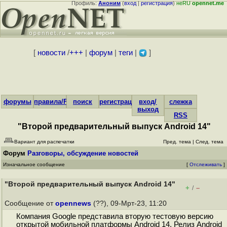
Профиль:
Аноним
(
вход
|
регистрация
)
неRU
opennet.me
[
новости
/
+++
|
форум
|
теги
|
]
форумы
правила/FAQ
поиск
регистрация
вход/
слежка
выход
RSS
"Второй предварительный выпуск Android 14"
Вариант для распечатки
Пред. тема
|
След. тема
Форум
Разговоры, обсуждение новостей
Изначальное сообщение
[
Отслеживать
]
"Второй предварительный выпуск Android 14"
+
–
/
Сообщение от
opennews
(??), 09-Мрт-23, 11:20
Компания Google представила вторую тестовую версию
открытой мобильной платформы Android 14. Релиз Android