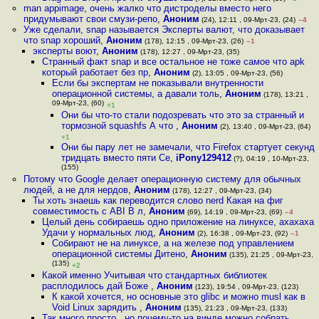
man appimage, очень жалко что дистроделы вместо него
придумывают свои смузи-репо
,
Аноним
(24), 12:11 , 09-Мрт-23, (24)
–4
Уже сделали, snap называется Эксперты валют, что доказывает
что snap хороший
,
Аноним
(178), 12:15 , 09-Мрт-23, (26)
–1
эксперты воют
,
Аноним
(178), 12:27 , 09-Мрт-23, (35)
Странный факт snap и все остальное не тоже самое что apk
который работает без пр
,
Аноним
(2), 13:05 , 09-Мрт-23, (56)
Если бы экспертам не показывали внутренности
операционной системы, а давали толь
,
Аноним
(178), 13:21 ,
09-Мрт-23, (60)
+1
Они бы что-то стали подозревать что это за странный и
тормозной squashfs А что
,
Аноним
(2), 13:40 , 09-Мрт-23, (64)
+1
Они бы пару лет не замечали, что Firefox стартует секунд
тридцать вместо пяти Се
,
iPony129412
(?), 04:19 , 10-Мрт-23,
(155)
Потому что Google делает операционную систему для обычных
людей, а не для нердов
,
Аноним
(178), 12:27 , 09-Мрт-23, (34)
Ты хоть знаешь как переводится слово nerd Какая на фиг
совместимость с ABI В л
,
Аноним
(69), 14:19 , 09-Мрт-23, (69)
–4
Целый день собираешь одно приложение на линуксе, ахахаха
Удачи у нормальных люд
,
Аноним
(2), 16:38 , 09-Мрт-23, (92)
–1
Собирают не на линуксе, а на железе под управлением
операционной системы Дитено
,
Аноним
(135), 21:25 , 09-Мрт-23,
(135)
+2
Какой именно Учитывая что стандартных библиотек
расплодилось дай Боже
,
Аноним
(123), 19:54 , 09-Мрт-23, (123)
К какой хочется, но основные это glibc и можно musl как в
Void Linux зарядить
,
Аноним
(135), 21:23 , 09-Мрт-23, (133)
Так много просто , но почему-то на винде можно собрать