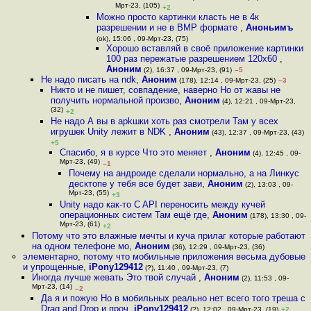
Мрт-23, (105)
+2
Можно просто картинки класть не в 4к
разрешении и не в BMP формате
,
Аноньимъ
(ok), 15:06 , 09-Мрт-23, (75)
Хорошо вставляй в своё приложение картинки
100 раз пережатые разрешением 120x60
,
Аноним
(2), 16:37 , 09-Мрт-23, (91)
–5
Не надо писать на ndk
,
Аноним
(178), 12:14 , 09-Мрт-23, (25)
–3
Никто и не пишет, совпадение, наверно Но от жавы не
получить нормальной произво
,
Аноним
(4), 12:21 , 09-Мрт-23,
(32)
+2
Не надо А вы в apkшки хоть раз смотрели Там у всех
игрушек Unity лежит в NDK
,
Аноним
(43), 12:37 , 09-Мрт-23, (43)
+5
Спасибо, я в курсе Что это меняет
,
Аноним
(4), 12:45 , 09-
Мрт-23, (49)
–1
Почему на андроиде сделали нормально, а на Линкус
десктопе у тебя все будет зави
,
Аноним
(2), 13:03 , 09-
Мрт-23, (55)
+3
Unity надо как-то C API переносить между кучей
операционных систем Там ещё где
,
Аноним
(178), 13:30 , 09-
Мрт-23, (61)
+2
Потому что это влажные мечты и куча прилаг которые работают
на одном телефоне мо
,
Аноним
(36), 12:29 , 09-Мрт-23, (36)
элементарно, потому что мобильные приложения весьма дубовые
и упрощенные
,
iPony129412
(?), 11:40 , 09-Мрт-23, (7)
Иногда лучше жевать Это твой случай
,
Аноним
(2), 11:53 , 09-
Мрт-23, (14)
–2
Да я и пожую Но в мобильных реально нет всего того треша с
Drag and Drop и проч
,
iPony129412
(?), 12:02 , 09-Мрт-23, (19)
+2