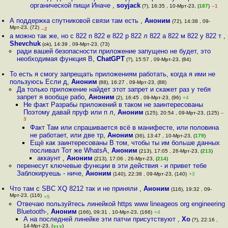
органической пищи Иначе
,
soyjack
(?), 16:35 , 10-Мрт-23, (
187
)
–1
А поддержка спутниковой связи там есть
,
Аноним
(72), 14:38 , 09-
Мрт-23, (72)
–2
а можно так же, но с 822 п 822 е 822 р 822 л 822 а 822 м 822 у 822 т
,
Shevchuk
(ok), 14:39 , 09-Мрт-23, (73)
ради вашей безопасности приложение запущено не будет, это
необходимая функция В
,
ChatGPT
(?), 15:57 , 09-Мрт-23, (84)
То есть я смогу запрещать приложениям работать, когда я ими не
пользуюсь Если д
,
Аноним
(88), 16:27 , 09-Мрт-23, (88)
Да только приложение найдет этот запрет и скажет раз у тебя
запрет я вообще рабо
,
Аноним
(2), 16:45 , 09-Мрт-23, (96)
+4
Не факт Разрабы приложений в таком не заинтересованы
Поэтому давай пруф или п л
,
Аноним
(125), 20:54 , 09-Мрт-23, (125)
–
3
Факт Там или спрашивается всё в манифесте, или половина
не работает, или две тр
,
Аноним
(36), 13:47 , 10-Мрт-23, (
179
)
Ещё как заинтересованы В том, чтобы ты им больше данных
посливал Тот же WhatsA
,
Аноним
(213), 17:05 , 26-Мрт-23, (
213
)
аккаунт
,
Аноним
(213), 17:06 , 26-Мрт-23, (
214
)
перенесут ключевые функции в эти действия - и привет тебе
Заблокируешь - ниче
,
Аноним
(140), 22:38 , 09-Мрт-23, (140)
+3
Что там с SBC XQ 8212 так и не приняли
,
Аноним
(116), 19:32 , 09-
Мрт-23, (116)
+5
Отвечаю пользуйтесь линейкой https www lineageos org engineering
Bluetooth-
,
Аноним
(166), 09:31 , 10-Мрт-23, (166)
+4
А на последней линейке эти патчи присутствуют
,
Хо
(?), 22:16 ,
14-Мрт-23, (
)
212