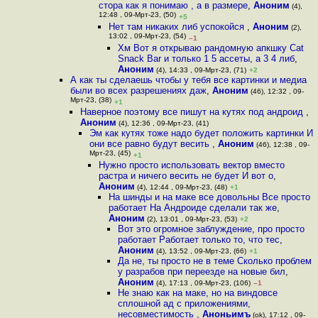
стора как я понимаю , а в размере
,
Аноним
(4),
12:48 , 09-Мрт-23, (50)
+5
Нет там никаких либ успокойся
,
Аноним
(2),
13:02 , 09-Мрт-23, (54)
–1
Хм Вот я открываю рандомную апкшку Cat
Snack Bar и только 1 5 ассеты, а 3 4 либ
,
Аноним
(4), 14:33 , 09-Мрт-23, (71)
+2
А как ты сделаешь чтобы у тебя все картинки и медиа
были во всех разрешениях даж
,
Аноним
(46), 12:32 , 09-
Мрт-23, (38)
+1
Наверное поэтому все пишут на кутях под андроид
,
Аноним
(4), 12:36 , 09-Мрт-23, (41)
Эм как кутях тоже надо будет положить картинки И
они все равно будут весить
,
Аноним
(46), 12:38 , 09-
Мрт-23, (45)
+1
Нужно просто использовать вектор вместо
растра и ничего весить не будет И вот о
,
Аноним
(4), 12:44 , 09-Мрт-23, (48)
+1
На шинды и на маке все довольны Все просто
работает На Андроиде сделали так же
,
Аноним
(2), 13:01 , 09-Мрт-23, (53)
+2
Вот это огромное заблуждение, про просто
работает Работает только то, что тес
,
Аноним
(4), 13:52 , 09-Мрт-23, (66)
+1
Да не, ты просто не в теме Сколько проблем
у разрабов при переезде на новые бил
,
Аноним
(4), 17:13 , 09-Мрт-23, (106)
–1
Не знаю как на маке, но на виндовсе
сплошной ад с приложениями,
несовместимость
,
Аноньимъ
(ok), 17:12 , 09-