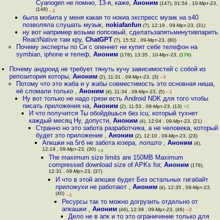
Cyanogen не помню, 13-я, каже
,
Аноним
(147), 01:54 , 10-Мрт-23,
(148)
–1
была мобила у меня какая то нокиа экспресс музик на s40
позволяла слушать музык
,
nokiafanfun
(?), 12:19 , 09-Мрт-23, (31)
ну вот например возьми попсовый, сделатьзапятьминутивпарить
ReactNative там кру
,
ChatGPT
(?), 15:52 , 09-Мрт-23, (80)
Почему эксперты по Си с опеннет ни купят себе телефон на
symbian, iphone и телеф
,
Аноним
(178), 13:35 , 10-Мрт-23, (
178
)
Почему андроид не требует тянуть кучу зависимостей с собой из
репозитория которы
,
Аноним
(2), 11:31 , 09-Мрт-23, (3)
–3
Потому что это жаба и у жабы совместимость это основная ниша,
её сломали только
,
Аноним
(4), 11:34 , 09-Мрт-23, (5)
–1
Ну вот только не надо грязи есть Android NDK для того чтобы
писать приложения на
,
Аноним
(2), 11:53 , 09-Мрт-23, (13)
+2
И что получится Ты обойдёшься без icu, который тухнет
каждый месяц Ну, допусти
,
Аноним
(4), 12:04 , 09-Мрт-23, (21)
Странно но это забота разработчика, а не человека, который
будет это приложение
,
Аноним
(2), 12:10 , 09-Мрт-23, (23)
Апкшки на 5гб не забота юзера, лолшто
,
Аноним
(4),
12:19 , 09-Мрт-23, (30)
+4
The maximum size limits are 150MB Maximum
compressed download size of APKs for
,
Аноним
(178),
12:31 , 09-Мрт-23, (37)
И что в этой апкшке будет Без остальных гигабайт
приложухи не работают
,
Аноним
(4), 12:35 , 09-Мрт-23,
(40)
–1
Ресурсы так то можно догрузить отдельно от
апкашки
,
Аноним
(46), 12:39 , 09-Мрт-23, (46)
–2
Дело не в апк и то это ограничение только для