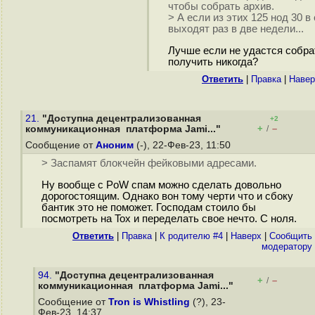
чтобы собрать архив.
> А если из этих 125 нод 30 в
выходят раз в две недели...
Лучше если не удастся собра
получить никогда?
Ответить
|
Правка
|
Навер
21.
"Доступна децентрализованная
+2
+
–
коммуникационная платформа Jami..."
/
Сообщение от
Аноним
(-), 22-Фев-23, 11:50
> Заспамят блокчейн фейковыми адресами.
Ну вообще с PoW спам можно сделать довольно
дорогостоящим. Однако вон тому черти что и сбоку
бантик это не поможет. Господам стоило бы
посмотреть на Tox и переделать свое нечто. С ноля.
Ответить
|
Правка
|
К родителю #4
|
Наверх
|
Cообщить
модератору
94.
"Доступна децентрализованная
+
–
/
коммуникационная платформа Jami..."
Сообщение от
Tron is Whistling
(?), 23-
Фев-23, 14:37