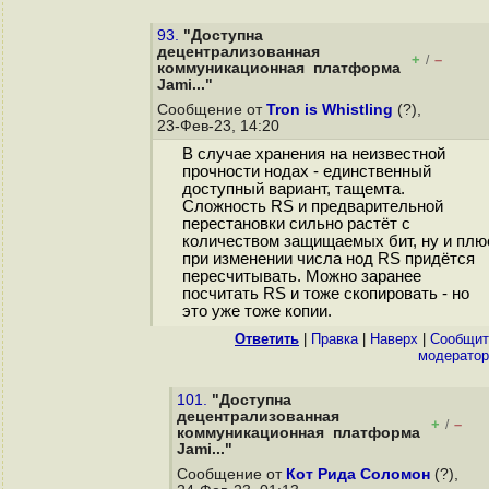
93.
"Доступна
децентрализованная
+
–
/
коммуникационная платформа
Jami..."
Сообщение от
Tron is Whistling
(?),
23-Фев-23, 14:20
В случае хранения на неизвестной
прочности нодах - единственный
доступный вариант, тащемтa.
Сложность RS и предварительной
перестановки сильно растёт с
количеством защищаемых бит, ну и плю
при изменении числа нод RS придётся
пересчитывать. Можно заранее
посчитать RS и тоже скопировать - но
это уже тоже копии.
Ответить
|
Правка
|
Наверх
|
Cообщит
модератор
101.
"Доступна
децентрализованная
+
–
/
коммуникационная платформа
Jami..."
Сообщение от
Кот Рида Соломон
(?),