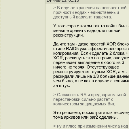
24-Фев-23, 01:13
> В случае хранения на неизвестной
прочности нодах - единственный
доступный вариант, тащемтa.
У того сэра с котом так то пойнт был 
меньше хранить надо для полной
реконструкции.
Да что там - даже простой XOR блоко
стиле RAID5 уже эффективнее прост
копирования. Если сделать 2 блока +
XOR, раскинуть это на троих, оно уже
переживает выпадение любого из 3
ничего не теряя. Отсутствующее
реконструируется глупым XOR, а мы
раскидали лишь на 1/3 больше данн
чем было, а не как в случае с копиям
эн штук.
> Сложность RS и предварительной
перестановки сильно растёт с
количеством защищаемых бит,
Это решаемо, посмотрите как recover
тома архивов или par2 сделаны.
> ну и плюс при изменении числа нод