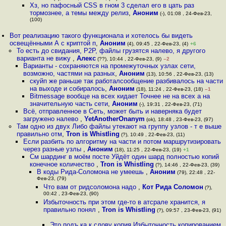
Хз, но пафосный CSS в гном 3 сделал его в цать раз
тормознее, а темы между релиз
,
Аноним
(-), 01:08 , 24-Фев-23,
(100)
Вот реализацию такого функционала и хотелось бы видеть
освещёнными А с криптой п
,
Аноним
(4), 09:45 , 22-Фев-23, (4)
+6
То есть до свидания, P2P, файлы грузятся налево, я другого
варианта не вижу
,
Алекс
(??), 10:44 , 22-Фев-23, (9)
–2
Варианты - сохраняются на промежуточных узлах сети,
возможно, частями на разных
,
Аноним
(13), 10:56 , 22-Фев-23, (13)
скуйп же раньше так работалсообщение разбивалось на части
на выходе и собиралось
,
Аноним
(18), 11:24 , 22-Фев-23, (18)
–1
Bitmessage вообще на всех кидает Точнее не на всех а на
значительную часть сети
,
Аноним
(-), 19:31 , 22-Фев-23, (71)
Всё, отправленное в Сеть, может быть и наверняка будет
загружено налево
,
YetAnotherOnanym
(ok), 18:48 , 23-Фев-23, (97)
Там одно из двух Либо файлы утекают на группу узлов - т е выше
правильно отм
,
Tron is Whistling
(?), 10:49 , 22-Фев-23, (11)
Если разбить по алгоритму на части и потом маршрутизировать
через разные узлы
,
Аноним
(18), 11:25 , 22-Фев-23, (19)
+1
См шардинг в моём посте Уйдёт один шард полностью копий
конечное количество
,
Tron is Whistling
(?), 14:46 , 22-Фев-23, (39)
В коды Рида-Соломона не умеешь
,
Аноним
(79), 22:48 , 22-
Фев-23, (79)
Что вам от ридсоломона надо
,
Кот Рида Соломон
(?),
00:42 , 23-Фев-23, (90)
Избыточность при этом где-то в атсрaле хранится, я
правильно понял
,
Tron is Whistling
(?), 09:57 , 23-Фев-23, (91)
Это подъ ка к слову копия Избыточность копированием