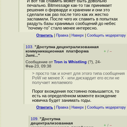
И вот так спамить может быть довольно
печально. Bitmessage как-то так принимает
решения о форварде и хранении и они это
сделали как раз после того как их жестко
заспамили. После чего их спамить в попытках
раздуть базы хранимых сообщений до небес
"почему-то" стало менее интересно.
Ответить
|
Правка
|
Наверх
|
Cообщить модератору
103.
"Доступна децентрализованная
коммуникационная платформа
+
–
/
Jami..."
Сообщение от
Tron is Whistling
(?), 24-
Фев-23, 09:38
> просто так и хочет для этого типа сообщения
PoW не менее X - или дискардит его если не
получает желаемого
Порог вхождения постоянно повышается, то
есть на определённом моменте вхождение
новичка будет занимать годы.
Ответить
|
Правка
|
Наверх
|
Cообщить модератору
109.
"Доступна
децентрализованная
+
–
/