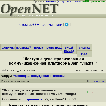
Профиль:
Аноним
(
вход
|
регистрация
)
неRU
opennet.me
[
новости
/
+++
|
форум
|
теги
|
]
форумы
правила/FAQ
поиск
регистрация
вход/
слежка
выход
RSS
"Доступна децентрализованная
коммуникационная платформа Jami 'Vilagfa' "
Вариант для распечатки
Пред. тема
|
След. тема
Форум
Разговоры, обсуждение новостей
Изначальное сообщение
[
Отслеживать
]
"Доступна децентрализованная
+
–
/
коммуникационная платформа Jami 'Vilagfa' "
Сообщение от
opennews
(?), 22-Фев-23, 09:29
Представлен новый выпуск децентрализованной