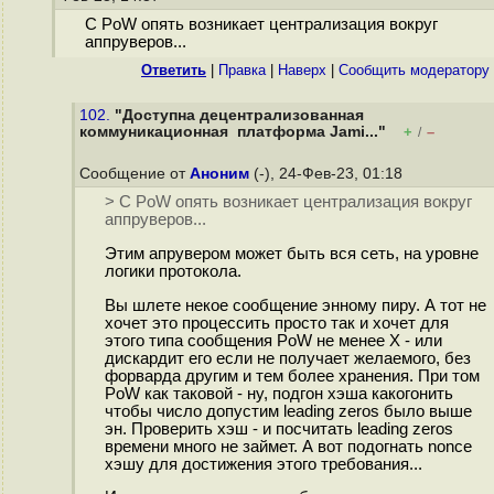
С PoW опять возникает централизация вокруг
аппруверов...
Ответить
|
Правка
|
Наверх
|
Cообщить модератору
102.
"Доступна децентрализованная
коммуникационная платформа Jami..."
+
–
/
Сообщение от
Аноним
(-), 24-Фев-23, 01:18
> С PoW опять возникает централизация вокруг
аппруверов...
Этим апрувером может быть вся сеть, на уровне
логики протокола.
Вы шлете некое сообщение энному пиру. А тот не
хочет это процессить просто так и хочет для
этого типа сообщения PoW не менее X - или
дискардит его если не получает желаемого, без
форварда другим и тем более хранения. При том
PoW как таковой - ну, подгон хэша какогонить
чтобы число допустим leading zeros было выше
эн. Проверить хэш - и посчитать leading zeros
времени много не займет. А вот подогнать nonce
хэшу для достижения этого требования...