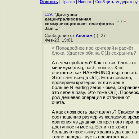
Ответить
|
Правка
|
Наверх
|
Cообщить модератору
119.
"Доступна
децентрализованная
+
–
/
коммуникационная платформа
Jami..."
Сообщение от
Аноним
(-), 27-
Фев-23, 19:01
> Поподробнее про критерий и расчёт
блока. Удастся оба на O(1) сохранить?
А в чем проблема? Как-то так: блок это
минимум {msg, hash, nonce}. Хэш
считается как HASHFUNC(msg, nonce).
Этот счет всегда O(1). Если совпало,
проверяем критерий: если в хэше
больше N leading zeros - окей, сохраняе
это себе в базу. Это тоже O(1). Проверк
pow дешевая операция в отличие от
счета.
А как сложность выставлять? Скажем п
соотношению размер vs желаемое врем
хранения vs душняк конкретного пира п
доступности места. Если кто хочет
большую простынку хранить да еще на
толпе народа - пусть посчитает как