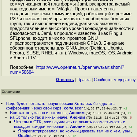
коммуникационной платформы Jami, распространяемый
под кодовым именем "Világfa". Проект нацелен на
создание системы коммуникаций, работающей в режиме
P2P и позволяющей организовать как общение больших
групп, так и выполнение индивидуальных вызовов c
предоставлением высокого уровня конфиденциальности и
безопасности. Jami, в прошлом известный как Ring и
SFLphone, входит в число проектов GNU
и распространяется под лицензией GPLv3. Бинарные
сборки подготовлены для GNU/Linux (Debian, Ubuntu,
Fedora, SUSE, RHEL и т.п.), Windows, macOS, iOS, Android
и Android TV...
Подробнее:
https://www.opennet.ru/opennews/art.shtml?
num=58684
Ответить
|
Правка
|
Cообщить модератору
Оглавление
Надо будет потыкать новую версию Хотелось бы сделать
конференции через свой серв
,
corvuscor
(ok), 09:37 , 22-Фев-23, (2)
+2
Все так же ужасно и осталось
,
Аноним
(64), 18:31 , 22-Фев-23, (64)
+1
на Qt только так и никак иначе
,
Аноним
(75), 21:18 , 22-Фев-23, (75)
–5
Что там в GTK, уже научились не ломать совместимость с
выходом каждой минорной в
,
Аноним
(95), 15:02 , 23-Фев-23, (95)
+3
Я зарегистрировался, но комуницировать там не с кем, увы
,
Odalist
(?), 21:38 , 23-Фев-23, (99)
+2