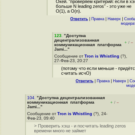
Окей. "проверяем критерий: если в х
больше N leading zeros" - это уже не
O(1), а O(n).
Ответить
|
Правка
|
Наверх
|
Cооб
модера
123
.
"Доступна
децентрализованная
+
–
/
коммуникационная платформа
Jami..."
Сообщение от
Tron is Whistling
(?),
27-Фев-23, 20:27
(потому что если меньше - придёт
считать исчО)
Ответить
|
Правка
|
Наверх
|
Cо
моде
104.
"Доступна децентрализованная
коммуникационная платформа
+
–
/
Jami..."
Сообщение от
Tron is Whistling
(?), 24-
Фев-23, 09:40
> Проверить хэш - и посчитать leading zeros
времени много не займет