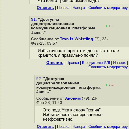
Что вам от ридсоломона надо?
Ответить
|
Правка
|
Наверх
|
Cообщить модератору
91.
"Доступна
децентрализованная
+
–
/
коммуникационная платформа
Jami..."
Сообщение от
Tron is Whistling
(?), 23-
Фев-23, 09:57
Избыточность при этом где-то в атсрaле
хранится, я правильно понял?
Ответить
|
Правка
|
К родителю #79
|
Наверх
|
Cообщить модератору
92.
"Доступна
децентрализованная
+
–
/
коммуникационная платформа
Jami..."
Сообщение от
Аноним
(79), 23-
Фев-23, 11:43
Это подъ**ка к слову "копия".
Избыточность копированием -
неэффективно.
Ответить
|
Правка
|
Наверх
|
Cообщить модератору