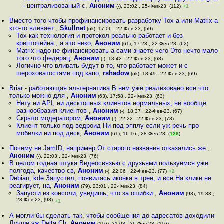
- централизованый с
,
Аноним
(-), 23:02 , 25-Фев-23, (112)
+1
Вместо того чтобы профинансировать разработку Tox-а или Matrix-а
кто-то вливает
,
Skullnet
(ok), 17:06 , 22-Фев-23, (59)
Tox как технология и протокол реально работает и без
крипточейна , а это нико
,
Аноним
(61), 17:23 , 22-Фев-23, (62)
Matrix надо не финансировать а сами знаете чего Это нечто мало
того что федерац
,
Аноним
(-), 18:42 , 22-Фев-23, (68)
Логично что вливать будут в то, что работает может и с
шероховатостями под капо
,
rshadow
(ok), 18:49 , 22-Фев-23, (69)
Briar - работающая альтернатива В нем уже реализовано все что
только можно для
,
Аноним
(63), 17:58 , 22-Фев-23, (63)
Нету ни API, ни десктопных клиентов нормальных, ни вообще
разнообразия клиентов
,
Аноним
(-), 18:37 , 22-Фев-23, (67)
Скрыто модератором
,
Аноним
(-), 22:22 , 22-Фев-23, (78)
Клиент только под ведроид Ни под эпплу если уж речь про
мобилки ни под деск
,
Аноним
(61), 16:16 , 28-Фев-23, (
126
)
Почему не JamID, например От старого названия отказались же
,
Аноним
(-), 22:03 , 22-Фев-23, (76)
В целом годная штука Видеосвязью с друзьями пользуемся уже
полгода, качество св
,
Аноним
(-), 22:06 , 22-Фев-23, (77)
+2
Debian, kde Запустил, появилась иконка в трее, и всё На клики не
реагирует, на
,
Аноним
(79), 23:01 , 22-Фев-23, (84)
Запусти из консоли, увидишь, что за ошибки
,
Аноним
(98), 19:33 ,
23-Фев-23, (98)
+1
А могли бы сделать так, чтобы сообщения до адресатов доходили
Лучше уж Delta Ch
,
Аноним
(116), 21:08 , 26-Фев-23, (116)