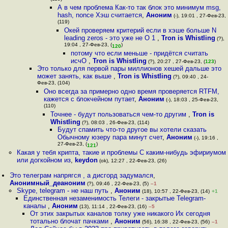
А в чем проблема Как-то так блок это минимум msg,
hash, nonce Хэш считается
,
Аноним
(-), 19:01 , 27-Фев-23,
(119)
Окей проверяем критерий если в хэше больше N
leading zeros - это уже не O 1
,
Tron is Whistling
(?),
19:04 , 27-Фев-23, (
)
120
потому что если меньше - придётся считать
исчО
,
Tron is Whistling
(?), 20:27 , 27-Фев-23, (
123
)
Это только для первой пары миллионов хешей дальше это
может занять, как выше
,
Tron is Whistling
(?), 09:40 , 24-
Фев-23, (104)
Оно всегда за примерно одно время проверяется RTFM,
кажется с блокчейном путает
,
Аноним
(-), 18:03 , 25-Фев-23,
(110)
Точнее - будут пользоваться чем-то другим
,
Tron is
Whistling
(?), 08:03 , 26-Фев-23, (114)
Будут спамить что-то другое вы хотели сказать
Обычному юзеру пара минут счет
,
Аноним
(-), 19:16 ,
27-Фев-23, (
)
121
Какая у тебя крипта, такие и проблемы С каким-нибудь эфириумом
или догкойном из
,
keydon
(ok), 12:27 , 22-Фев-23, (26)
Это телеграм напрягся , а дисгорд задумался
,
Анонимный_деаноним
(?), 09:46 , 22-Фев-23, (5)
–1
Skype, telegram - не наш путь
,
Аноним
(18), 10:57 , 22-Фев-23, (14)
+1
Единственная незаменимость Телеги - закрытые Telegram-
каналы
,
Аноним
(13), 11:14 , 22-Фев-23, (16)
–5
От этих закрытых каналов толку уже никакого Их сегодня
тотально блочат пачками
,
Аноним
(56), 16:38 , 22-Фев-23, (56)
–1