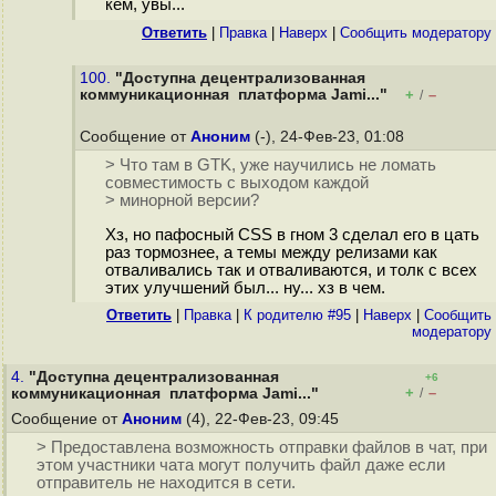
кем, увы...
Ответить
|
Правка
|
Наверх
|
Cообщить модератору
100.
"Доступна децентрализованная
коммуникационная платформа Jami..."
+
–
/
Сообщение от
Аноним
(-), 24-Фев-23, 01:08
> Что там в GTK, уже научились не ломать
совместимость с выходом каждой
> минорной версии?
Хз, но пафосный CSS в гном 3 сделал его в цать
раз тормознее, а темы между релизами как
отваливались так и отваливаются, и толк с всех
этих улучшений был... ну... хз в чем.
Ответить
|
Правка
|
К родителю #95
|
Наверх
|
Cообщить
модератору
4.
"Доступна децентрализованная
+6
+
–
коммуникационная платформа Jami..."
/
Сообщение от
Аноним
(4), 22-Фев-23, 09:45
> Предоставлена возможность отправки файлов в чат, при
этом участники чата могут получить файл даже если
отправитель не находится в сети.