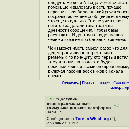
следует. Не хочет? Тогда может считать
поменьше и вылезать в сеть почаще,
пересчитывая более легкий pow и занов
сохраняя истекшее сообщение если ем
это еще актуально. Это не учитывает
некоторые детали типа трекинга
древности сообщения, чтобы базы
расчищать. И да, там не надо именно
чейн - это же не про балансы кошелей.
Чейн может иметь смысл разве что для
децентрализованого трека ников
регаемых по принципу кто первый встал
тому и тапки, но тогда это будет
обычный коин со всеми его проблемами
включая парсинг всех ников с начала
времен...
Ответить
|
Правка
|
Наверх
|
Cообщит
модератор
120
.
"Доступна
децентрализованная
+
–
/
коммуникационная платформа
Jami..."
Сообщение от
Tron is Whistling
(?),
27-Фев-23, 19:04