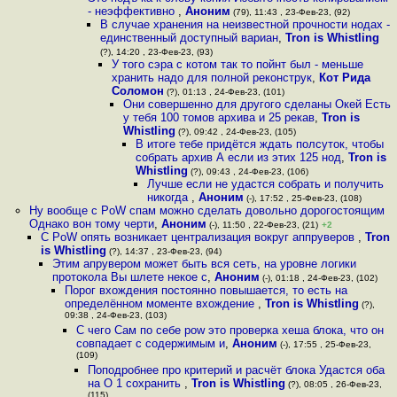
- неэффективно
,
Аноним
(79), 11:43 , 23-Фев-23, (92)
В случае хранения на неизвестной прочности нодах -
единственный доступный вариан
,
Tron is Whistling
(?), 14:20 , 23-Фев-23, (93)
У того сэра с котом так то пойнт был - меньше
хранить надо для полной реконструк
,
Кот Рида
Соломон
(?), 01:13 , 24-Фев-23, (101)
Они совершенно для другого сделаны Окей Есть
у тебя 100 томов архива и 25 рекав
,
Tron is
Whistling
(?), 09:42 , 24-Фев-23, (105)
В итоге тебе придётся ждать полсуток, чтобы
собрать архив А если из этих 125 нод
,
Tron is
Whistling
(?), 09:43 , 24-Фев-23, (106)
Лучше если не удастся собрать и получить
никогда
,
Аноним
(-), 17:52 , 25-Фев-23, (108)
Ну вообще с PoW спам можно сделать довольно дорогостоящим
Однако вон тому черти
,
Аноним
(-), 11:50 , 22-Фев-23, (21)
+2
С PoW опять возникает централизация вокруг аппруверов
,
Tron
is Whistling
(?), 14:37 , 23-Фев-23, (94)
Этим апрувером может быть вся сеть, на уровне логики
протокола Вы шлете некое с
,
Аноним
(-), 01:18 , 24-Фев-23, (102)
Порог вхождения постоянно повышается, то есть на
определённом моменте вхождение
,
Tron is Whistling
(?),
09:38 , 24-Фев-23, (103)
С чего Сам по себе pow это проверка хеша блока, что он
совпадает с содержимым и
,
Аноним
(-), 17:55 , 25-Фев-23,
(109)
Поподробнее про критерий и расчёт блока Удастся оба
на O 1 сохранить
,
Tron is Whistling
(?), 08:05 , 26-Фев-23,
(115)