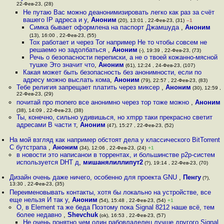
22-Фев-23, (28)
Не путаю Вас можно деанонимизировать легко как раз за счёт
вашего IP адреса и у
,
Аноним
(20), 13:01 , 22-Фев-23, (31)
–1
Симка бывает оформлена на паспорт Джамшуда
,
Аноним
(13), 16:00 , 22-Фев-23, (55)
Tox работает и через Tor например Не то чтобы совсем не
решаемо но задолбаться
,
Аноним
(-), 19:39 , 22-Фев-23, (73)
Речь о безопасности переписки, а не о твоей кожанно-мясной
тушке Это значит что
,
Аноним
(61), 12:24 , 24-Фев-23, (107)
Какая может быть безопасность без анонимности, если по
адресу можно выслать кома
,
Аноним
(79), 22:57 , 22-Фев-23, (83)
Тебе религия запрещает платить через миксер
,
Аноним
(30), 12:59 ,
22-Фев-23, (29)
почитай про monero все анонимно через тор тоже можно
,
Аноним
(38), 14:09 , 22-Фев-23, (38)
Ты, конечно, сильно удивишься, но xmpp таки прекрасно светит
адресами В части т
,
Аноним
(47), 15:27 , 22-Фев-23, (52)
На мой взгляд как например обстоят дела у классического BitTorrent
С бутстрапа
,
Аноним
(34), 12:06 , 22-Фев-23, (24)
+1
в новости это написанои в торрентах, и большинстве p2p-систем
используется DHT д
,
мишанялиллипут2
(?), 19:14 , 22-Фев-23, (70)
Дизайн очень даже ничего, особенно для проекта GNU
,
Пенгу
(?),
13:30 , 22-Фев-23, (35)
Переименовывать контакты, хотя бы локально на устройстве, все
еще нельзя И так у
,
Аноним
(54), 15:48 , 22-Фев-23, (54)
+1
О, в Element та же беда Поэтому пока Signal 8212 наше всё, тем
более недавно
,
Shevchuk
(ok), 16:53 , 22-Фев-23, (57)
Не очень понятно чем один рабовладелец лучше другого Signal