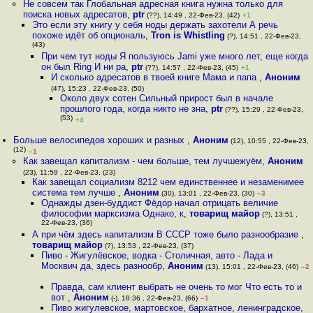
Не совсем так Глобальная адресная книга нужна только для
поиска новых адресатов
,
ptr
(??), 14:49 , 22-Фев-23, (42)
+1
Это если эту книгу у себя ноды держать захотели А речь
похоже идёт об опциональ
,
Tron is Whistling
(?), 14:51 , 22-Фев-23,
(43)
При чем тут ноды Я пользуюсь Jami уже много лет, еще когда
он был Ring И ни ра
,
ptr
(??), 14:57 , 22-Фев-23, (45)
+1
И сколько адресатов в твоей книге Мама и папа
,
Аноним
(47), 15:23 , 22-Фев-23, (50)
Около двух сотен Сильный прирост был в начале
прошлого года, когда никто не зна
,
ptr
(??), 15:29 , 22-Фев-23,
(53)
+4
Больше велосипедов хороших и разных
,
Аноним
(12), 10:55 , 22-Фев-23,
(12)
–1
Как завещал капитализм - чем больше, тем лучшежуём
,
Аноним
(23), 11:59 , 22-Фев-23, (23)
Как завещал социализм 8212 чем единственнее и незаменимее
система тем лучше
,
Аноним
(30), 13:01 , 22-Фев-23, (30)
–3
Однажды дзен-буддист Фёдор начал отрицать величие
философии марксизма Однако, к
,
товарищ майор
(?), 13:51 ,
22-Фев-23, (36)
А при чём здесь капитализм В СССР тоже было разнообразие
,
товарищ майор
(?), 13:53 , 22-Фев-23, (37)
Пиво - Жигулёвское, водка - Столичная, авто - Лада и
Москвич да, здесь разнообр
,
Аноним
(13), 15:01 , 22-Фев-23, (46)
–2
Правда, сам клиент выбрать не очень то мог Что есть то и
вот
,
Аноним
(-), 18:36 , 22-Фев-23, (66)
–1
Пиво жигулевское, мартовское, бархатное, ленинградское,