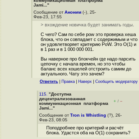
коммуникационная платформа
Jami..."
Сообщение от
Аноним
(-), 25-
Фев-23, 17:55
> вхождение новичка будет занимать годы.
С чего? Сам по себе pow это проверка хеша
блока, что он совпадает с содержимым и что
он удовлетворяет критерию PoW. Это O(1) и
в 1 раз и в 1 000 000 001.
Вы наверное про блокчейн где надо парсить
цепочку с начала времен, но это чтобы
баланс всех кошелей отстроить самим до
актуального. Чату это зачем?
Ответить
|
Правка
|
Наверх
|
Cообщить модератору
115.
"Доступна
децентрализованная
+
–
/
коммуникационная платформа
Jami..."
Сообщение от
Tron is Whistling
(?), 26-
Фев-23, 08:05
Поподробнее про критерий и расчёт
блока. Удастся оба на O(1) сохранить?