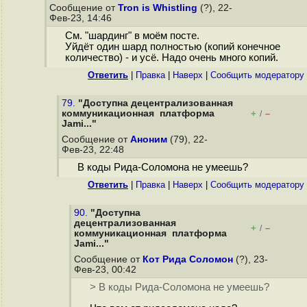
Сообщение от
Tron is Whistling
(?), 22-
Фев-23, 14:46
См. "шардинг" в моём посте.
Уйдёт один шард полностью (копий конечное
количество) - и усё. Надо очень много копий.
Ответить
|
Правка
|
Наверх
|
Cообщить модератору
79.
"Доступна децентрализованная
коммуникационная платформа
+
–
/
Jami..."
Сообщение от
Аноним
(79), 22-
Фев-23, 22:48
В коды Рида-Соломона не умеешь?
Ответить
|
Правка
|
Наверх
|
Cообщить модератору
90.
"Доступна
децентрализованная
+
–
/
коммуникационная платформа
Jami..."
Сообщение от
Кот Рида Соломон
(?), 23-
Фев-23, 00:42
> В коды Рида-Соломона не умеешь?