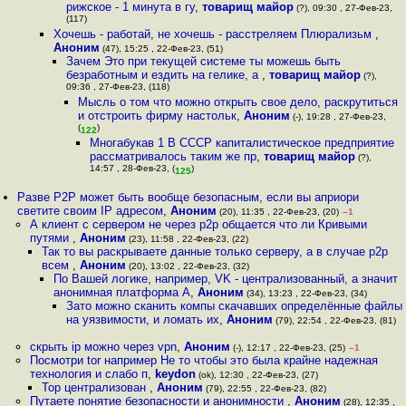
рижское - 1 минута в гу
,
товарищ майор
(?), 09:30 , 27-Фев-23,
(117)
Хочешь - работай, не хочешь - расстреляем Плюрализьм
,
Аноним
(47), 15:25 , 22-Фев-23, (51)
Зачем Это при текущей системе ты можешь быть
безработным и ездить на гелике, а
,
товарищ майор
(?),
09:36 , 27-Фев-23, (118)
Мысль о том что можно открыть свое дело, раскрутиться
и отстроить фирму настольк
,
Аноним
(-), 19:28 , 27-Фев-23,
(
)
122
Многабукав 1 В СССР капиталистическое предприятие
рассматривалось таким же пр
,
товарищ майор
(?),
14:57 , 28-Фев-23, (
)
125
Разве P2P может быть вообще безопасным, если вы априори
светите своим IP адресом
,
Аноним
(20), 11:35 , 22-Фев-23, (20)
–1
А клиент с сервером не через p2p общается что ли Кривыми
путями
,
Аноним
(23), 11:58 , 22-Фев-23, (22)
Так то вы раскрываете данные только серверу, а в случае p2p
всем
,
Аноним
(20), 13:02 , 22-Фев-23, (32)
По Вашей логике, например, VK - централизованный, а значит
анонимная платформа А
,
Аноним
(34), 13:23 , 22-Фев-23, (34)
Зато можно сканить компы скачавших определённые файлы
на уязвимости, и ломать их
,
Аноним
(79), 22:54 , 22-Фев-23, (81)
скрыть ip можно через vpn
,
Аноним
(-), 12:17 , 22-Фев-23, (25)
–1
Посмотри tor например Не то чтобы это была крайне надежная
технология и слабо п
,
keydon
(ok), 12:30 , 22-Фев-23, (27)
Тор централизован
,
Аноним
(79), 22:55 , 22-Фев-23, (82)
Путаете понятие безопасности и анонимности
,
Аноним
(28), 12:35 ,