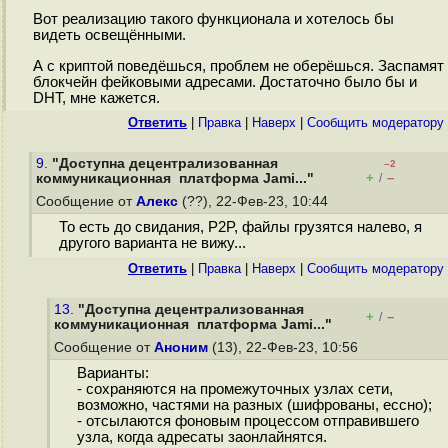
Вот реализацию такого функционала и хотелось бы
видеть освещёнными.
А с криптой поведёшься, проблем не оберёшься. Заспамят
блокчейн фейковыми адресами. Достаточно было бы и
DHT, мне кажется.
Ответить
|
Правка
|
Наверх
|
Cообщить модератору
9.
"Доступна децентрализованная
–2
+
–
коммуникационная платформа Jami..."
/
Сообщение от
Алекс
(??), 22-Фев-23, 10:44
То есть до свидания, P2P, файлы грузятся налево, я
другого варианта не вижу...
Ответить
|
Правка
|
Наверх
|
Cообщить модератору
13.
"Доступна децентрализованная
+
–
/
коммуникационная платформа Jami..."
Сообщение от
Аноним
(13), 22-Фев-23, 10:56
Варианты:
- сохраняются на промежуточных узлах сети,
возможно, частями на разных (шифрованы, ессно);
- отсылаются фоновым процессом отправившего
узла, когда адресаты заонлайнятся.