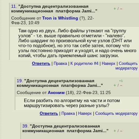
11.
"Доступна децентрализованная
+
–
/
коммуникационная платформа Jami..."
Сообщение от
Tron is Whistling
(?), 22-
Фев-23, 10:49
Там одно из двух. Либо файлы утекают на "группу
узлов" - т.е. выше правильно отметили - "налево".
Либо шардинг по произвольной куче узлов (DHT или
что-то подобное), но это так себе затея, потому что
узлы постоянно приходят и уходят, и надо очень много
копий, чтобы дать приемлемый шанс загрузки.
Ответить
|
Правка
|
К родителю #4
|
Наверх
|
Cообщить
модератору
19.
"Доступна децентрализованная
+1
+
–
коммуникационная платформа Jami..."
/
Сообщение от
Аноним
(18), 22-Фев-23, 11:25
Если разбить по алгоритму на части и потом
маршрутизировать через разные узлы?
Ответить
|
Правка
|
Наверх
|
Cообщить модератору
39.
"Доступна децентрализованная
коммуникационная платформа Jami..."
+
–
/