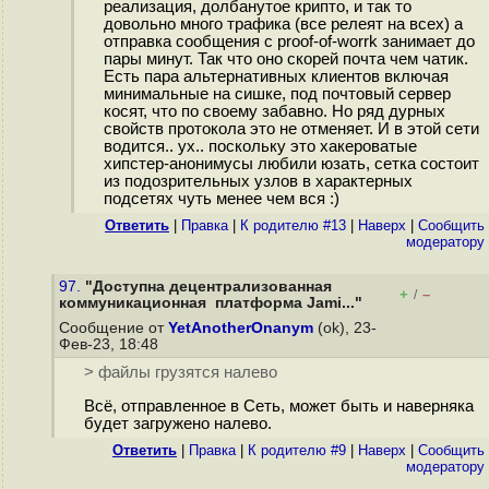
реализация, долбанутое крипто, и так то
довольно много трафика (все релеят на всех) а
отправка сообщения с proof-of-worrk занимает до
пары минут. Так что оно скорей почта чем чатик.
Есть пара альтернативных клиентов включая
минимальные на сишке, под почтовый сервер
косят, что по своему забавно. Но ряд дурных
свойств протокола это не отменяет. И в этой сети
водится.. ух.. поскольку это хакероватые
хипстер-анонимусы любили юзать, сетка состоит
из подозрительных узлов в характерных
подсетях чуть менее чем вся :)
Ответить
|
Правка
|
К родителю #13
|
Наверх
|
Cообщить
модератору
97.
"Доступна децентрализованная
+
–
/
коммуникационная платформа Jami..."
Сообщение от
YetAnotherOnanym
(ok), 23-
Фев-23, 18:48
> файлы грузятся налево
Всё, отправленное в Сеть, может быть и наверняка
будет загружено налево.
Ответить
|
Правка
|
К родителю #9
|
Наверх
|
Cообщить
модератору