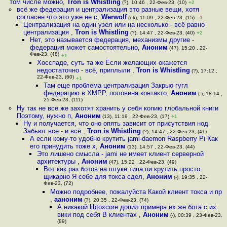
том числе можно
,
Tron is Whistling
(?), 10:46 , 22-Фев-23, (10)
+2
всё же федерация и централизация это разные вещи, хотя
согласен что это уже не с
,
Werwolf
(ok), 11:09 , 22-Фев-23, (15)
–1
Централизация на один узел или на несколько - всё равно
централизация
,
Tron is Whistling
(?), 14:47 , 22-Фев-23, (40)
+2
Нет, это называется федерация, механизмы другие -
федерация может самостоятельно
,
Аноним
(47), 15:20 , 22-
Фев-23, (48)
+1
Хосспаде, суть та же Если желающих окажется
недостаточно - всё, приплыли
,
Tron is Whistling
(?), 17:12 ,
22-Фев-23, (60)
+1
Там еще проблема централизация Закрыо гугл
федерацию в XMPP, половина контакто
,
Аноним
(-), 18:14 ,
25-Фев-23, (111)
Ну так не все же захотят хранить у себя копию глобальной книги
Поэтому, нужно п
,
Аноним
(13), 11:19 , 22-Фев-23, (17)
+1
Ну и получается, что оно опять зависит от присутствия нод
Забьют все - и всё
,
Tron is Whistling
(?), 14:47 , 22-Фев-23, (41)
А если кому-то удобно крутить jami-daemon Raspberry Pi Как
его принудить тоже х
,
Аноним
(13), 14:57 , 22-Фев-23, (44)
Это лишено смысла - jami не имеет клиент серверной
архитектуры
,
Аноним
(47), 15:22 , 22-Фев-23, (49)
Вот как раз ботов на штуке типа пи крутить просто
щикарно Я себе для токса сдел
,
Аноним
(-), 19:35 , 22-
Фев-23, (72)
Можно подробнее, пожалуйста Какой клиент токса и пр
,
ааноним
(?), 20:35 , 22-Фев-23, (74)
А никакой libtoxcore допил примера их же бота с их
вики под себя В клиентах
,
Аноним
(-), 00:39 , 23-Фев-23,
(89)