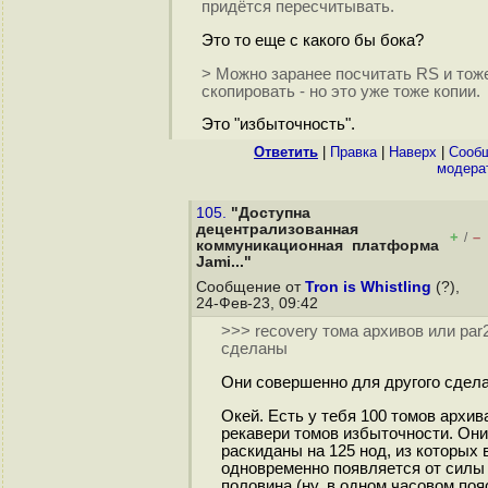
придётся пересчитывать.
Это то еще с какого бы бока?
> Можно заранее посчитать RS и тож
скопировать - но это уже тоже копии.
Это "избыточность".
Ответить
|
Правка
|
Наверх
|
Cооб
модера
105.
"Доступна
децентрализованная
+
–
/
коммуникационная платформа
Jami..."
Сообщение от
Tron is Whistling
(?),
24-Фев-23, 09:42
>>> recovery тома архивов или par
сделаны
Они совершенно для другого сдел
Окей. Есть у тебя 100 томов архива
рекавери томов избыточности. Они
раскиданы на 125 нод, из которых 
одновременно появляется от силы
половина (ну, в одном часовом поя