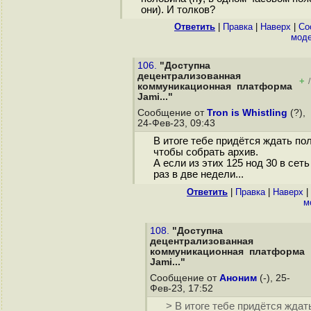
они). И толков?
Ответить
|
Правка
|
Наверх
|
Cо
моде
106.
"Доступна
децентрализованная
+
/
коммуникационная платформа
Jami..."
Сообщение от
Tron is Whistling
(?),
24-Фев-23, 09:43
В итоге тебе придётся ждать пол
чтобы собрать архив.
А если из этих 125 нод 30 в сет
раз в две недели...
Ответить
|
Правка
|
Наверх
|
м
108.
"Доступна
децентрализованная
коммуникационная платформа
Jami..."
Сообщение от
Аноним
(-), 25-
Фев-23, 17:52
> В итоге тебе придётся ждат