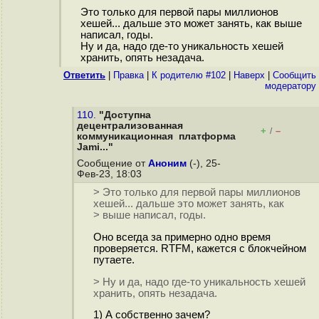
Это только для первой пары миллионов
хешей... дальше это может занять, как выше
написал, годы.
Ну и да, надо где-то уникальность хешей
хранить, опять незадача.
Ответить
|
Правка
|
К родителю #102
|
Наверх
|
Cообщить
модератору
110.
"Доступна
децентрализованная
+
–
/
коммуникационная платформа
Jami..."
Сообщение от
Аноним
(-), 25-
Фев-23, 18:03
> Это только для первой пары миллионов
хешей... дальше это может занять, как
> выше написал, годы.
Оно всегда за примерно одно время
проверяется. RTFM, кажется с блокчейном
путаете.
> Ну и да, надо где-то уникальность хешей
хранить, опять незадача.
1) А собственно зачем?