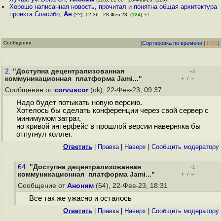
Хорошо написанная новость, прочитал и понятна общая архитектура
проекта Спасибо
,
Ан
(??), 12:36 , 28-Фев-23, (
124
)
+1
Сообщения
[
Сортировка по времени
|
RSS
]
2.
"Доступна децентрализованная
+2
+
–
коммуникационная платформа Jami..."
/
Сообщение от
corvuscor
(ok), 22-Фев-23, 09:37
Надо будет потыкать новую версию.
Хотелось бы сделать конференции через свой сервер с
минимумом затрат,
но кривой интерфейс в прошлой версии наверняка бы
отпугнул коллег.
Ответить
|
Правка
|
Наверх
|
Cообщить модератору
64.
"Доступна децентрализованная
+1
+
–
коммуникационная платформа Jami..."
/
Сообщение от
Аноним
(64), 22-Фев-23, 18:31
Все так же ужасно и осталось
Ответить
|
Правка
|
Наверх
|
Cообщить модератору