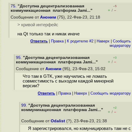
75.
"Доступна децентрализованная
–5
+
–
коммуникационная платформа Jami..."
/
Сообщение от
Аноним
(75), 22-Фев-23, 21:18
> кривой интерфейс
на Qt только так и никак иначе
Ответить
|
Правка
|
К родителю #2
|
Наверх
|
Cообщить
модератору
95.
"Доступна децентрализованная
+3
+
–
коммуникационная платформа Jami..."
/
Сообщение от
Аноним
(95), 23-Фев-23, 15:02
Что там в GTK, уже научились не ломать
совместимость с выходом каждой минорной
версии?
Ответить
|
Правка
|
Наверх
|
Cообщить модератору
99.
"Доступна децентрализованная
+2
коммуникационная платформа Jami..."
+
–
/
Сообщение от
Odalist
(?), 23-Фев-23, 21:38
Я зарегистрировался, но комуницировать там не с