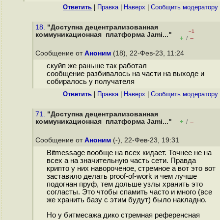
Ответить
|
Правка
|
Наверх
|
Cообщить модератору
18.
"Доступна децентрализованная
–1
коммуникационная платформа Jami..."
+
–
/
Сообщение от
Аноним
(18), 22-Фев-23, 11:24
скуйп же раньше так работал
сообщение разбивалось на части на выходе и
собиралось у получателя
Ответить
|
Правка
|
Наверх
|
Cообщить модератору
71.
"Доступна децентрализованная
коммуникационная платформа Jami..."
+
–
/
Сообщение от
Аноним
(-), 22-Фев-23, 19:31
Bitmessage вообще на всех кидает. Точнее не на
всех а на значительную часть сети. Правда
крипто у них навороченое, стремное а вот это вот
заставило делать proof-of-work и чем лучше
подогнан пруф, тем дольше узлы хранить это
согласты. Это чтобы спамить часто и много (все
же хранить базу с этим будут) было накладно.
Но у битмесажа дико стремная референсная