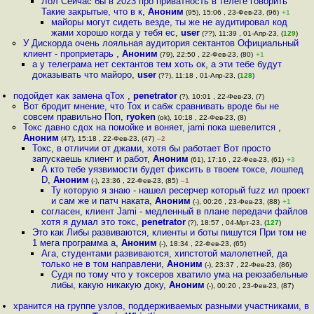
Лол Сейчас бы в 2023 про приватность в телеге говорить
Такие закрытые, что в к
,
Аноним
(95), 15:06 , 23-Фев-23, (96)
+1
майоры могут сидеть везде, ты же не аудитировал код
жами хорошо когда у тебя ес
,
user
(??), 11:39 , 01-Апр-23, (
129
)
У Дискорда очень лояльная аудитория сектантов Официальный
клиент - проприетарь
,
Аноним
(79), 22:50 , 22-Фев-23, (80)
+1
а у телеграма нет сектантов тем хоть ок, а эти тебе будут
доказывать что майоро
,
user
(??), 11:18 , 01-Апр-23, (
128
)
подойдет как замена qTox
,
penetrator
(?), 10:01 , 22-Фев-23, (7)
Вот бродит мнение, что Tox и сабж сравнивать вроде бы не
совсем правильно Поп
,
ryoken
(ok), 10:18 , 22-Фев-23, (8)
Токс давно сдох на помойке и воняет, jami пока шевелится
,
Аноним
(47), 15:18 , 22-Фев-23, (47)
–2
Токс, в отличии от джами, хотя бы работает Вот просто
запускаешь клиент и работ
,
Аноним
(61), 17:16 , 22-Фев-23, (61)
+3
А кто тебе уязвимости будет фиксить в твоем токсе, лошпед
D
,
Аноним
(-), 23:36 , 22-Фев-23, (85)
–1
Ту которую я знаю - нашел ресерчер который fuzz ил проект
и сам же и патч наката
,
Аноним
(-), 00:26 , 23-Фев-23, (88)
+1
согласен, клиент Jami - медленный в плане передачи файлов
хотя я думал это токс
,
penetrator
(?), 18:57 , 04-Мрт-23, (
127
)
Это как Либы развиваются, клиенты и боты пишутся При том не
1 мега программа а
,
Аноним
(-), 18:34 , 22-Фев-23, (65)
Ага, студентами развиваются, хипстотой малолетней, да
только не в том направлени
,
Аноним
(-), 23:37 , 22-Фев-23, (86)
Судя по тому что у токсеров хватило ума на реюзабельные
либы, какую никакую доку
,
Аноним
(-), 00:20 , 23-Фев-23, (87)
хранится на группе узлов, поддерживаемых разными участниками, в