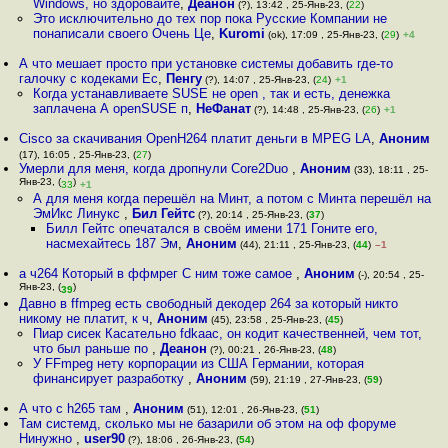
Windows, но здоровайте
,
Деанон
(?), 13:42 , 25-Янв-23, (
22
)
Это исключительно до тех пор пока Русские Компании не
понаписали своего Очень Це
,
Kuromi
(ok), 17:09 , 25-Янв-23, (
29
)
+4
А что мешает просто при установке системы добавить где-то
галочку с кодеками Ес
,
Пенгу
(?), 14:07 , 25-Янв-23, (
24
)
+1
Когда устанавливаете SUSE не open , так и есть, денежка
заплачена А openSUSE п
,
НеФанат
(?), 14:48 , 25-Янв-23, (
26
)
+1
Cisco за скачивания OpenH264 платит деньги в MPEG LA
,
Аноним
(17), 16:05 , 25-Янв-23, (
27
)
Умерли для меня, когда дропнули Core2Duo
,
Аноним
(33), 18:11 , 25-
Янв-23, (
)
33
+1
А для меня когда перешёл на Минт, а потом с Минта перешёл на
ЭмИкс Линукс
,
Бил Гейтс
(?), 20:14 , 25-Янв-23, (
37
)
Билл Гейтс опечатался в своём имени 171 Гоните его,
насмехайтесь 187 Эм
,
Аноним
(44), 21:11 , 25-Янв-23, (
44
)
–1
а ч264 Который в ффмрег C ним тоже самое
,
Аноним
(-), 20:54 , 25-
Янв-23, (
)
39
Давно в ffmpeg есть свободный декодер 264 за который никто
никому не платит, к ч
,
Аноним
(45), 23:58 , 25-Янв-23, (
45
)
Пиар сисек Касательно fdkaac, он кодит качественней, чем тот,
что был раньше по
,
Деанон
(?), 00:21 , 26-Янв-23, (
48
)
У FFmpeg нету корпорации из США Германии, которая
финансирует разработку
,
Аноним
(59), 21:19 , 27-Янв-23, (
59
)
А что с h265 там
,
Аноним
(51), 12:01 , 26-Янв-23, (
51
)
Там системд, сколько мы не базарили об этом на оф форуме
Нинужно
,
user90
(?), 18:06 , 26-Янв-23, (
54
)