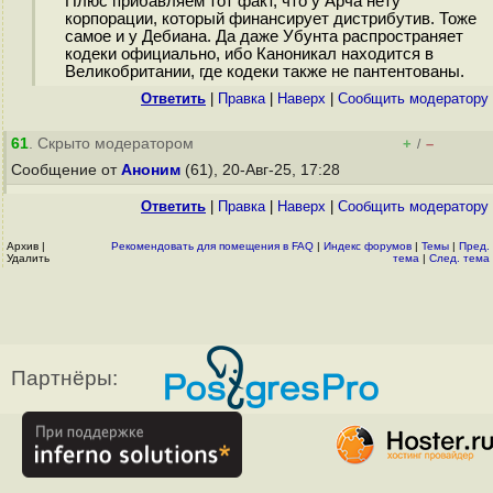
Плюс прибавляем тот факт, что у Арча нету
корпорации, который финансирует дистрибутив. Тоже
самое и у Дебиана. Да даже Убунта распространяет
кодеки официально, ибо Каноникал находится в
Великобритании, где кодеки также не пантентованы.
Ответить
|
Правка
|
Наверх
|
Cообщить модератору
61
. Скрыто модератором
+
–
/
Сообщение от
Аноним
(61), 20-Авг-25, 17:28
Ответить
|
Правка
|
Наверх
|
Cообщить модератору
Архив
|
Рекомендовать для помещения в FAQ
|
Индекс форумов
|
Темы
|
Пред.
Удалить
тема
|
След. тема
Партнёры: