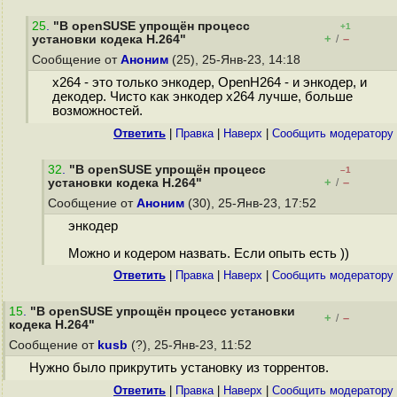
25
.
"В openSUSE упрощён процесс
+1
+
–
установки кодека H.264"
/
Сообщение от
Аноним
(25), 25-Янв-23, 14:18
x264 - это только энкодер, OpenH264 - и энкодер, и
декодер. Чисто как энкодер x264 лучше, больше
возможностей.
Ответить
|
Правка
|
Наверх
|
Cообщить модератору
32
.
"В openSUSE упрощён процесс
–1
+
–
установки кодека H.264"
/
Сообщение от
Аноним
(30), 25-Янв-23, 17:52
энкодер
Можно и кодером назвать. Если опыть есть ))
Ответить
|
Правка
|
Наверх
|
Cообщить модератору
15
.
"В openSUSE упрощён процесс установки
+
–
/
кодека H.264"
Сообщение от
kusb
(?), 25-Янв-23, 11:52
Нужно было прикрутить установку из торрентов.
Ответить
|
Правка
|
Наверх
|
Cообщить модератору