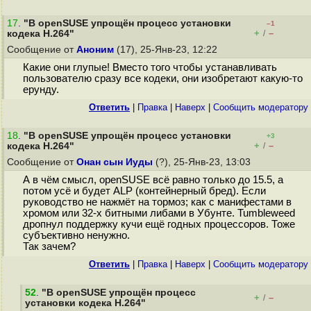
17
.
"В openSUSE упрощён процесс установки
–1
+
–
кодека H.264"
/
Сообщение от
Аноним
(17), 25-Янв-23, 12:22
Какие они глупые! Вместо того чтобы устанавливать
пользователю сразу все кодеки, они изобретают какую-то
ерунду.
Ответить
|
Правка
|
Наверх
|
Cообщить модератору
18
.
"В openSUSE упрощён процесс установки
+3
+
–
кодека H.264"
/
Сообщение от
Онан сын Иуды
(?), 25-Янв-23, 13:03
А в чём смысл, openSUSE всё равно только до 15.5, а
потом усё и будет ALP (контейнерный бред). Если
руководство не нажмёт на тормоз; как с манифестами в
хромом или 32-х битными либами в Убунте. Tumbleweed
дропнул поддержку кучи ещё годных процессоров. Тоже
субъективно ненужно.
Так зачем?
Ответить
|
Правка
|
Наверх
|
Cообщить модератору
52
.
"В openSUSE упрощён процесс
+
–
/
установки кодека H.264"