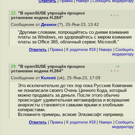
Ответить
|
Правка
|
Наверх
|
Cообщить модератору
22
.
"В openSUSE упрощён процесс
+
–
/
установки кодека H.264"
Сообщение от
Деанон
(?), 25-Янв-23, 13:42
"Другими словами, попрощайтесь со днями взимания
платы за Windows, но здоровайтесь с миром взимания
платы за Office 365, облачный сервис Microsoft."
Ответить
|
Правка
|
К родителю #19
|
Наверх
|
Cообщить
модератору
29
.
"В openSUSE упрощён процесс
+4
+
–
установки кодека H.264"
/
Сообщение от
Kuromi
(ok), 25-Янв-23, 17:09
Это исключительно до тех пор пока Русские Компании
не понаписали своего Очень Ценного Кода, который
можно продавать за деньги. После этого обычно
происходит удивительная метаморфоза и всерашние
анархисты становятся самыми ярыми и злобными
копирастами.
Вспомните примеры, всякие Элкомсофт например.
Ответить
|
Правка
|
К родителю #19
|
Наверх
|
Cообщить
модератору