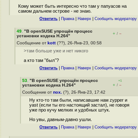
Кому может быть интересно что там у папуасов на
самом дальнем острове - не знаю.
Ответить
|
Правка
|
Наверх
|
Cообщить модератору
49
.
"В openSUSE упрощён процесс
+
–
/
установки кодека H.264"
Сообщение от
kott
(??), 26-Янв-23, 00:58
>там больше уже и нет никого
а кто там "был"?
Ответить
|
Правка
|
Наверх
|
Cообщить модератору
53
.
"В openSUSE упрощён процесс
+1
+
–
установки кодека H.264"
/
Сообщение от
пох.
(?), 26-Янв-23, 17:42
Ну кто-то там были, написавшие нам zypper и
yast (если ты его настоящий застал), не говоря
уже про кучу мелких и удобных штук.
Но увы, давным-давно ушли.
Ответить
|
Правка
|
Наверх
|
Cообщить модератору