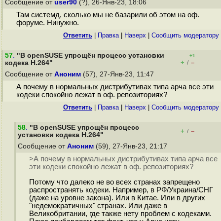
Сообщение от
user90
(?), 26-Янв-23, 18:06
Там системд, сколько мы не базарили об этом на оф.
форуме. Нинужно.
Ответить
|
Правка
|
Наверх
|
Cообщить модератору
57
.
"В openSUSE упрощён процесс установки
+1
+
–
кодека H.264"
/
Сообщение от
Аноним
(57), 27-Янв-23, 11:47
А почему в нормальных дистрибутивах типа арча все эти
кодеки спокойно лежат в оф. репозиториях?
Ответить
|
Правка
|
Наверх
|
Cообщить модератору
58
.
"В openSUSE упрощён процесс
+
–
/
установки кодека H.264"
Сообщение от
Аноним
(59), 27-Янв-23, 21:17
>А почему в нормальных дистрибутивах типа арча все
эти кодеки спокойно лежат в оф. репозиториях?
Потому что далеко не во всех странах запрещено
распространять кодеки. Например, в РФ/Украина/СНГ
(даже на уровне закона). Или в Китае. Или в других
"недемократичных" странах. Или даже в
Великобритании, где также нету проблем с кодеками.