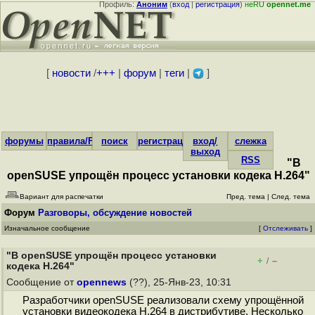
Профиль:
Аноним
(
вход
|
регистрация
)
неRU
opennet.me
[
новости
/
+++
|
форум
|
теги
|
]
форумы
правила/FAQ
поиск
регистрация
вход/
слежка
выход
RSS
"В
openSUSE упрощён процесс установки кодека H.264"
Вариант для распечатки
Пред. тема
|
След. тема
Форум
Разговоры, обсуждение новостей
Изначальное сообщение
[
Отслеживать
]
"В openSUSE упрощён процесс установки
+
–
/
кодека H.264"
Сообщение от
opennews
(??), 25-Янв-23, 10:31
Разработчики openSUSE реализовали схему упрощённой
установки видеокодека H.264 в дистрибутиве. Несколько