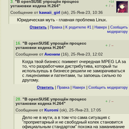
3
.
"В openSUSE упрощён процесс
+14
+
–
установки кодека H.264"
/
Сообщение от
kawaii_girl
(ok), 25-Янв-23, 10:36
Юридическая муть - главная проблема Linux.
Ответить
|
Правка
|
К родителю #1
|
Наверх
|
Cообщить
модератору
16
.
"В openSUSE упрощён процесс
+
–
/
установки кодека H.264"
Сообщение от
Аноним
(16), 25-Янв-23, 12:02
Когда твой бизнесс поимеет очередная MPEG LA за
то, что разработчики дистрибутива, который ты
используешь в бизнесе решили не заморачиваться
с лицензиями и патентами, ты запоешь сильно по
другому.
Ответить
|
Правка
|
Наверх
|
Cообщить модератору
28
.
"В openSUSE упрощён процесс
+
–
/
установки кодека H.264"
Сообщение от
Kuromi
(ok), 25-Янв-23, 17:05
Дело не в мути, а в том что сама ситуация с
"проприетарный и не свободный колек становится
официальным стандартом" похожа на заманивание