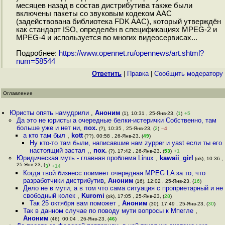
месяцев назад в состав дистрибутива также были
включены пакеты со звуковым кодеком AAC
(задействована библиотека FDK AAC), который утверждён
как стандарт ISO, определён в спецификациях MPEG-2 и
MPEG-4 и используется во многих видеосервисах...
Подробнее:
https://www.opennet.ru/opennews/art.shtml?
num=58544
Ответить
|
Правка
|
Cообщить модератору
Оглавление
Юристы опять намудрили
,
Аноним
(1), 10:31 , 25-Янв-23, (
1
)
+5
Да это не юристы а очередные белки-истерички Собственно, там
больше уже и нет ни
,
пох.
(?), 10:35 , 25-Янв-23, (
2
)
–4
а кто там был
,
kott
(??), 00:58 , 26-Янв-23, (
49
)
Ну кто-то там были, написавшие нам zypper и yast если ты его
настоящий застал ,
,
пох.
(?), 17:42 , 26-Янв-23, (
53
)
+1
Юридическая муть - главная проблема Linux
,
kawaii_girl
(ok), 10:36 ,
25-Янв-23, (
)
3
+14
Когда твой бизнесс поимеет очередная MPEG LA за то, что
разработчики дистрибутив
,
Аноним
(16), 12:02 , 25-Янв-23, (
16
)
Дело не в мути, а в том что сама ситуация с проприетарный и не
свободный колек
,
Kuromi
(ok), 17:05 , 25-Янв-23, (
28
)
Так 25 октября вам поможет
,
Аноним
(30), 17:49 , 25-Янв-23, (
30
)
Так в данном случае по поводу мути вопросы к Мпегле
,
Аноним
(46), 00:04 , 26-Янв-23, (
46
)