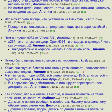
Да просто за федорой повторили, в ней такая же система уже
несколько лет
,
Аноним
(8), 10:56 , 25-Янв-23, (
8
)
+1
На самом деле целая новость о том, как мыши плакали, кололись,
нагородили аж цел
,
Аноним
(55), 02:33 , 27-Янв-23, (
55
)
Что может быть проще, чем установка из Packman
,
Zenitur
(ok),
11:03 , 25-Янв-23, (
)
9
–1
Проще не использовать в проде васянодистры с ауропомойкой
,
Аноним
(55), 02:36 , 27-Янв-23, (
56
)
Чем он лучше x264 от VideoLAN
,
Аноним
(12), 11:33 , 25-Янв-23, (
12
)
x264 - это только энкодер, OpenH264 - и энкодер, и декодер Чисто
как энкодер x2
,
Аноним
(25), 14:18 , 25-Янв-23, (
25
)
+1
энкодерМожно и кодером назвать Если опыть есть
,
Аноним
(30), 17:52 , 25-Янв-23, (
32
)
–1
Нужно было прикрутить установку из торрентов
,
kusb
(?), 11:52 , 25-
Янв-23, (
)
15
Какие они глупые Вместо того чтобы устанавливать пользователю
сразу все кодеки,
,
Аноним
(17), 12:22 , 25-Янв-23, (
17
)
–1
А в чём смысл, openSUSE всё равно только до 15 5, а потом усё и
будет ALP конте
,
Онан сын Иуды
(?), 13:03 , 25-Янв-23, (
18
)
+3
Вы серьёзно Они действительно планируют перестроить весь
дистрибутив
,
Анонимас
(?), 12:42 , 26-Янв-23, (
52
)
Как хорошо, что мы живем в России, и можем покласть на такие
сложности, на запат
,
mikhailnov
(ok), 13:15 , 25-Янв-23, (
19
)
Да, можно ничего вообще не изобретать Нашему программному
обеспечению легче кон
,
Деанон
(?), 13:39 , 25-Янв-23, (
21
)
+1
Другими словами, попрощайтесь со днями взимания платы за