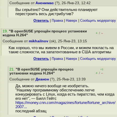
Сообщение от
Анонимас
(?), 26-Янв-23, 12:42
Вы серьёзно? Они действительно планируют
перестроить весь дистрибутив?
Ответить
|
Правка
|
Наверх
|
Cообщить модератору
19
.
"В openSUSE упрощён процесс установки
+
–
/
кодека H.264"
Сообщение от
mikhailnov
(ok), 25-Янв-23, 13:15
Как хорошо, что мы живем в России, и можем покласть на
такие сложности, на запатентованные в США алгоритмы
Ответить
|
Правка
|
Наверх
|
Cообщить модератору
21
.
"В openSUSE упрощён процесс
+1
+
–
установки кодека H.264"
/
Сообщение от
Деанон
(?), 25-Янв-23, 13:39
Да, можно ничего вообще не изобретать.
"Нашему программному обеспечению легче
конкурировать с Linux, когда есть пиратство, чем когда
его нет", — Билл Гейтс
https://money.cnn.com/magazines/fortune/fortune_archive/
2007...
последний абзац