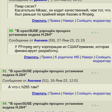
Пиар сисек?
Касательно fdkaac, он кодит качественней, чем тот, что
был раньше по крайней мере базово в ffmpeg.
Ответить
|
Правка
|
Наверх
|
Cообщить модератору
59
.
"В openSUSE упрощён процесс
+
–
/
установки кодека H.264"
Сообщение от
Аноним
(59), 27-Янв-23, 21:19
У FFmpeg нету корпорации из США/Германии, которая
финансирует разработку.
Ответить
|
Правка
|
К родителю #45
|
Наверх
|
Cообщить
модератору
51
.
"В openSUSE упрощён процесс установки
+
–
/
кодека H.264"
Сообщение от
Аноним
(51), 26-Янв-23, 12:01
А что с h265 там?
Ответить
|
Правка
|
Наверх
|
Cообщить модератору
54
.
"В openSUSE упрощён процесс установки
+
–
/
кодека H.264"