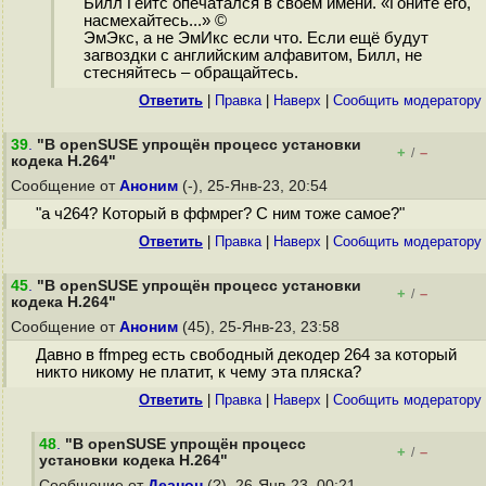
Билл Гейтс опечатался в своём имени. «Гоните его,
насмехайтесь...» ©
ЭмЭкс, а не ЭмИкс если что. Если ещё будут
загвоздки с английским алфавитом, Билл, не
стесняйтесь – обращайтесь.
Ответить
|
Правка
|
Наверх
|
Cообщить модератору
39
.
"В openSUSE упрощён процесс установки
+
–
/
кодека H.264"
Сообщение от
Аноним
(-), 25-Янв-23, 20:54
"а ч264? Который в ффмрег? C ним тоже самое?"
Ответить
|
Правка
|
Наверх
|
Cообщить модератору
45
.
"В openSUSE упрощён процесс установки
+
–
/
кодека H.264"
Сообщение от
Аноним
(45), 25-Янв-23, 23:58
Давно в ffmpeg есть свободный декодер 264 за который
никто никому не платит, к чему эта пляска?
Ответить
|
Правка
|
Наверх
|
Cообщить модератору
48
.
"В openSUSE упрощён процесс
+
–
/
установки кодека H.264"
Сообщение от
Деанон
(?), 26-Янв-23, 00:21