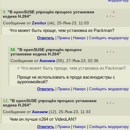
модератору
9
.
"В openSUSE упрощён процесс установки
–1
+
–
кодека H.264"
/
Сообщение от
Zenitur
(ok), 25-Янв-23, 11:03
Что может быть проще, чем установка из Packman?
Ответить
|
Правка
|
Наверх
|
Cообщить модератору
56
.
"В openSUSE упрощён процесс
+
–
/
установки кодека H.264"
Сообщение от
Аноним
(55), 27-Янв-23, 02:36
> Что может быть проще, чем установка из Packman?
Проще не использовать в проде васянодистры с
ауропомойкой?
Ответить
|
Правка
|
Наверх
|
Cообщить модератору
12
.
"В openSUSE упрощён процесс установки
+
–
/
кодека H.264"
Сообщение от
Аноним
(12), 25-Янв-23, 11:33
Чем он лучше x264 от VideoLAN?
Ответить
|
Правка
|
Наверх
|
Cообщить модератору