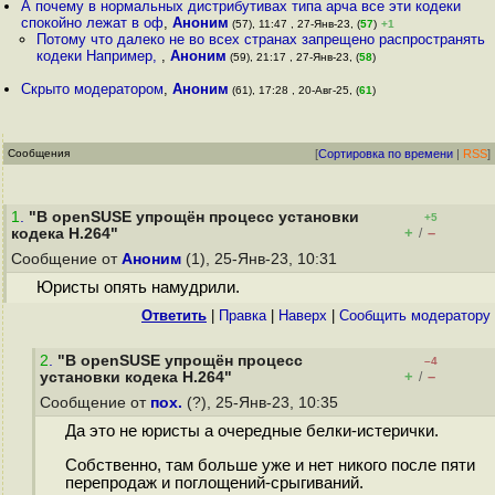
А почему в нормальных дистрибутивах типа арча все эти кодеки
спокойно лежат в оф
,
Аноним
(57), 11:47 , 27-Янв-23, (
57
)
+1
Потому что далеко не во всех странах запрещено распространять
кодеки Например,
,
Аноним
(59), 21:17 , 27-Янв-23, (
58
)
Скрыто модератором
,
Аноним
(61), 17:28 , 20-Авг-25, (
61
)
Сообщения
[
Сортировка по времени
|
RSS
]
1
.
"В openSUSE упрощён процесс установки
+5
+
–
кодека H.264"
/
Сообщение от
Аноним
(1), 25-Янв-23, 10:31
Юристы опять намудрили.
Ответить
|
Правка
|
Наверх
|
Cообщить модератору
2
.
"В openSUSE упрощён процесс
–4
+
–
установки кодека H.264"
/
Сообщение от
пох.
(?), 25-Янв-23, 10:35
Да это не юристы а очередные белки-истерички.
Собственно, там больше уже и нет никого после пяти
перепродаж и поглощений-срыгиваний.