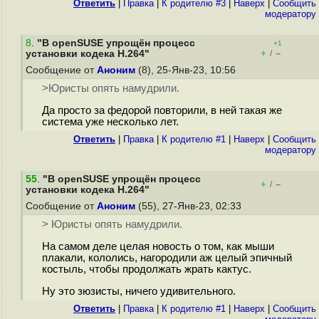
Ответить
|
Правка
|
К родителю #3
|
Наверх
|
Cообщить
модератору
8
.
"В openSUSE упрощён процесс
+1
+
–
установки кодека H.264"
/
Сообщение от
Аноним
(8), 25-Янв-23, 10:56
>Юристы опять намудрили.
Да просто за федорой повторили, в ней такая же
система уже несколько лет.
Ответить
|
Правка
|
К родителю #1
|
Наверх
|
Cообщить
модератору
55
.
"В openSUSE упрощён процесс
+
–
/
установки кодека H.264"
Сообщение от
Аноним
(55), 27-Янв-23, 02:33
> Юристы опять намудрили.
На самом деле целая новость о том, как мыши
плакали, кололись, нагородили аж целый эпичный
костыль, чтобы продолжать жрать кактус.
Ну это зюзисты, ничего удивительного.
Ответить
|
Правка
|
К родителю #1
|
Наверх
|
Cообщить