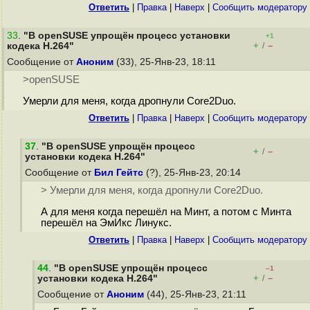
Ответить
|
Правка
|
Наверх
|
Cообщить модератору
33
.
"В openSUSE упрощён процесс установки
+1
+
–
кодека H.264"
/
Сообщение от
Аноним
(33), 25-Янв-23, 18:11
>openSUSE
Умерли для меня, когда дропнули Core2Duo.
Ответить
|
Правка
|
Наверх
|
Cообщить модератору
37
.
"В openSUSE упрощён процесс
+
–
/
установки кодека H.264"
Сообщение от
Бил Гейтс
(?), 25-Янв-23, 20:14
> Умерли для меня, когда дропнули Core2Duo.
А для меня когда перешёл на Минт, а потом с Минта
перешёл на ЭмИкс Линукс.
Ответить
|
Правка
|
Наверх
|
Cообщить модератору
44
.
"В openSUSE упрощён процесс
–1
+
–
установки кодека H.264"
/
Сообщение от
Аноним
(44), 25-Янв-23, 21:11