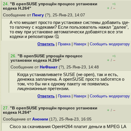
24
.
"В openSUSE упрощён процесс установки
+1
+
–
кодека H.264"
/
Сообщение от
Пенгу
(?), 25-Янв-23, 14:07
А что мешает просто при установке системы добавить где-
то галочку с кодеками? Если пользователь нажал "далее",
то ему при установке автоматически добавятся все эти
кодеки и репозитории 🤔
Ответить
|
Правка
|
Наверх
|
Cообщить модератору
26
.
"В openSUSE упрощён процесс
+1
+
–
установки кодека H.264"
/
Сообщение от
НеФанат
(?), 25-Янв-23, 14:48
Когда устанавливаете SUSE (не open), так и есть,
денежка заплачена. А openSUSE просто заботятся о
том, что бы ни к одному пакету не появились
лицензионные претензии.
Ответить
|
Правка
|
Наверх
|
Cообщить модератору
27
.
"В openSUSE упрощён процесс установки
+
–
/
кодека H.264"
Сообщение от
Аноним
(17), 25-Янв-23, 16:05
Cisco за скачивания OpenH264 платит деньги в MPEG LA