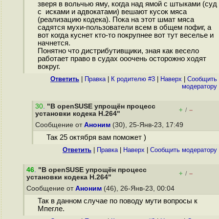
зверя в вольчью яму, когда над ямой с штыками (суд
с исками и адвокатами) вешают кусок мяса
(реализацию кодека). Пока на этот шмат мяса
садятся мухи-пользователи всем в общем пофиг, а
вот когда куснет кто-то покрупнее вот тут веселье и
начнется.
Понятно что дистрибутивщики, зная как весело
работает право в судах ооочень осторожно ходят
вокруг.
Ответить
|
Правка
|
К родителю #3
|
Наверх
|
Cообщить
модератору
30
.
"В openSUSE упрощён процесс
+
–
/
установки кодека H.264"
Сообщение от
Аноним
(30), 25-Янв-23, 17:49
Так 25 октября вам поможет )
Ответить
|
Правка
|
Наверх
|
Cообщить модератору
46
.
"В openSUSE упрощён процесс
+
–
/
установки кодека H.264"
Сообщение от
Аноним
(46), 26-Янв-23, 00:04
Так в данном случае по поводу мути вопросы к
Мпегле.