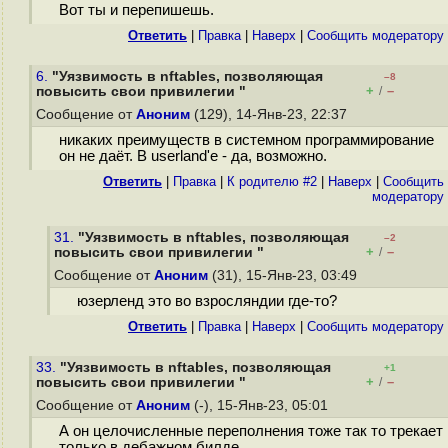
Вот ты и перепишешь.
Ответить
|
Правка
|
Наверх
|
Cообщить модератору
6.
"Уязвимость в nftables, позволяющая
–8
+
–
повысить свои привилегии "
/
Сообщение от
Аноним
(129), 14-Янв-23, 22:37
никаких преимуществ в системном программирование
он не даёт. В userland'е - да, возможно.
Ответить
|
Правка
|
К родителю #2
|
Наверх
|
Cообщить
модератору
31.
"Уязвимость в nftables, позволяющая
–2
+
–
повысить свои привилегии "
/
Сообщение от
Аноним
(31), 15-Янв-23, 03:49
юзерленд это во взросляндии где-то?
Ответить
|
Правка
|
Наверх
|
Cообщить модератору
33.
"Уязвимость в nftables, позволяющая
+1
+
–
повысить свои привилегии "
/
Сообщение от
Аноним
(-), 15-Янв-23, 05:01
А он целочисленные переполнения тоже так то трекает
только в дебажном билде...