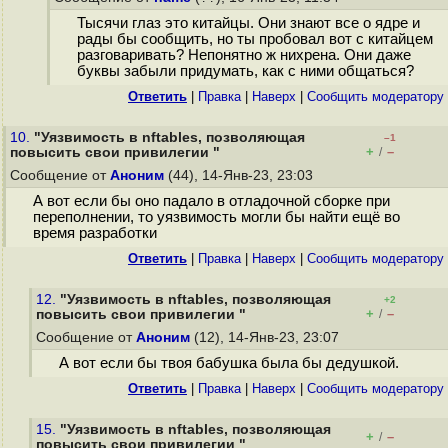
Тысячи глаз это китайцы. Они знают все о ядре и
рады бы сообщить, но ты пробовал вот с китайцем
разговаривать? Непонятно ж нихрена. Они даже
буквы забыли придумать, как с ними общаться?
Ответить
|
Правка
|
Наверх
|
Cообщить модератору
10.
"Уязвимость в nftables, позволяющая
–1
+
–
повысить свои привилегии "
/
Сообщение от
Аноним
(44), 14-Янв-23, 23:03
А вот если бы оно падало в отладочной сборке при
переполнении, то уязвимость могли бы найти ещё во
время разработки
Ответить
|
Правка
|
Наверх
|
Cообщить модератору
12.
"Уязвимость в nftables, позволяющая
+2
+
–
повысить свои привилегии "
/
Сообщение от
Аноним
(12), 14-Янв-23, 23:07
А вот если бы твоя бабушка была бы дедушкой.
Ответить
|
Правка
|
Наверх
|
Cообщить модератору
15.
"Уязвимость в nftables, позволяющая
+
–
/
повысить свои привилегии "