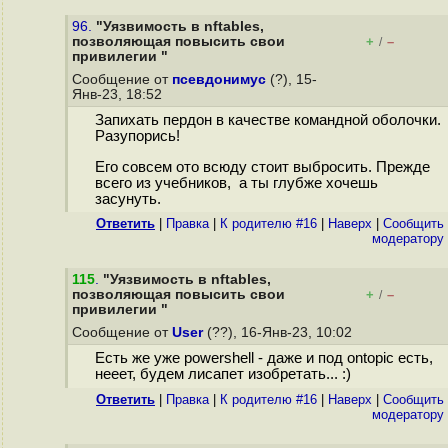
96.
"Уязвимость в nftables,
позволяющая повысить свои
+
–
/
привилегии "
Сообщение от
псевдонимус
(?), 15-
Янв-23, 18:52
Запихать пердон в качестве командной оболочки.
Разупорись!
Его совсем ото всюду стоит выбросить. Прежде
всего из учебников, а ты глубже хочешь
засунуть.
Ответить
|
Правка
|
К родителю #16
|
Наверх
|
Cообщить
модератору
115
.
"Уязвимость в nftables,
позволяющая повысить свои
+
–
/
привилегии "
Сообщение от
User
(??), 16-Янв-23, 10:02
Есть же уже powershell - даже и под ontopic есть,
нееет, будем лисапет изобретать... :)
Ответить
|
Правка
|
К родителю #16
|
Наверх
|
Cообщить
модератору