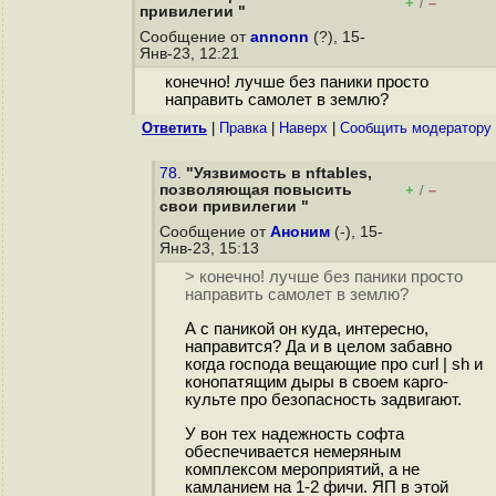
+
–
/
привилегии "
Сообщение от
annonn
(?), 15-
Янв-23, 12:21
конечно! лучше без паники просто
направить самолет в землю?
Ответить
|
Правка
|
Наверх
|
Cообщить модератору
78.
"Уязвимость в nftables,
позволяющая повысить
+
–
/
свои привилегии "
Сообщение от
Аноним
(-), 15-
Янв-23, 15:13
> конечно! лучше без паники просто
направить самолет в землю?
А с паникой он куда, интересно,
направится? Да и в целом забавно
когда господа вещающие про curl | sh и
конопатящим дыры в своем карго-
культе про безопасность задвигают.
У вон тех надежность софта
обеспечивается немеряным
комплексом мероприятий, а не
камланием на 1-2 фичи. ЯП в этой