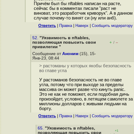
Причём был бы nftables написан на расте,
сейчас бы в комментах писали "раст не
виноват, это разработчик криворук". А в данном
случае почему-то винят си (ну или анб).
Ответить
|
Правка
|
Наверх
|
Cообщить модератору
52.
"Уязвимость в nftables,
позволяющая повысить свои
+
–
/
привилегии "
Сообщение от
Аноним
(15), 15-
Янв-23, 08:44
> растоманы у которых якобы безопасность
во главе угла
У растоманов безопасность не во главе
угла, потому что при выходе за пределы
массива он может разве что кинуть panic.
Это не как не поможет, если подобная дичь
произойдет, условно, в летящем самолете за
миллионы долларов с живыми людьми на
борту.
Ответить
|
Правка
|
Наверх
|
Cообщить модератору
65.
"Уязвимость в nftables,
+1
позволяющая повысить свои