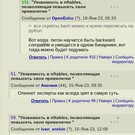
131
.
"Уязвимость в nftables,
позволяющая повысить свои
+
–
/
привилегии "
Сообщение от
OpenEcho
(?), 18-Янв-23, 05:33
> все скрипты bash можно и нужно переписать на
python
Вот когда питон научится быть backward
compatible и умещатся в одном бинарнике, вот
тогда можно будет подумать
Ответить
|
Правка
|
К родителю #16
|
Наверх
|
Cообщить
модератору
51.
"Уязвимость в nftables, позволяющая
+
–
/
повысить свои привилегии "
Сообщение от
Аноним
(44), 15-Янв-23, 08:35
Опеннет эксперты как всегда зрят в самую суть.
Ответить
|
Правка
|
К родителю #9
|
Наверх
|
Cообщить
модератору
59.
"Уязвимость в nftables, позволяющая
–2
+
–
повысить свои привилегии "
/
Сообщение от
ivan_erohin
(?), 15-Янв-23, 12:08