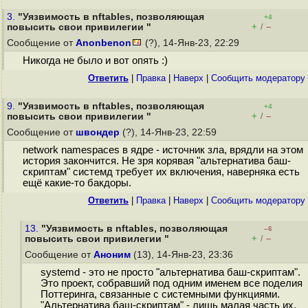
3.
"Уязвимость в nftables, позволяющая
+4
+
–
повысить свои привилегии "
/
Сообщение от
Anonbenon
(?), 14-Янв-23, 22:29
Никогда не было и вот опять :)
Ответить
|
Правка
|
Наверх
|
Cообщить модератору
9.
"Уязвимость в nftables, позволяющая
+4
+
–
повысить свои привилегии "
/
Сообщение от
швондер
(?), 14-Янв-23, 22:59
network namespaces в ядре - источник зла, врядли на этом
история закончится. Не зря корявая "альтернатива баш-
скриптам" системд требует их включения, наверняка есть
ещё какие-то бакдоры.
Ответить
|
Правка
|
Наверх
|
Cообщить модератору
13.
"Уязвимость в nftables, позволяющая
–6
+
–
повысить свои привилегии "
/
Сообщение от
Аноним
(13), 14-Янв-23, 23:36
systemd - это не просто "альтернатива баш-скриптам".
Это проект, собравший под одним именем все поделия
Поттеринга, связанные с системными функциями.
"Альтернатива баш-скриптам" - лишь малая часть их,