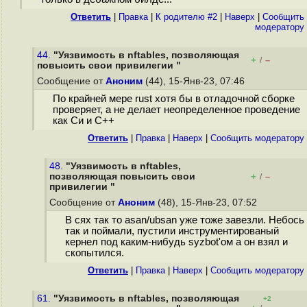
Ответить
|
Правка
|
К родителю #2
|
Наверх
|
Cообщить
модератору
44.
"Уязвимость в nftables, позволяющая
+
–
/
повысить свои привилегии "
Сообщение от
Аноним
(44), 15-Янв-23, 07:46
По крайней мере rust хотя бы в отладочной сборке
проверяет, а не делает неопределенное проведение
как Си и С++
Ответить
|
Правка
|
Наверх
|
Cообщить модератору
48.
"Уязвимость в nftables,
позволяющая повысить свои
+
–
/
привилегии "
Сообщение от
Аноним
(48), 15-Янв-23, 07:52
В сях так то asan/ubsan уже тоже завезли. Небось
так и поймали, пустили инструментированый
кернел под каким-нибудь syzbot'ом а он взял и
скопытился.
Ответить
|
Правка
|
Наверх
|
Cообщить модератору
61.
"Уязвимость в nftables, позволяющая
+2