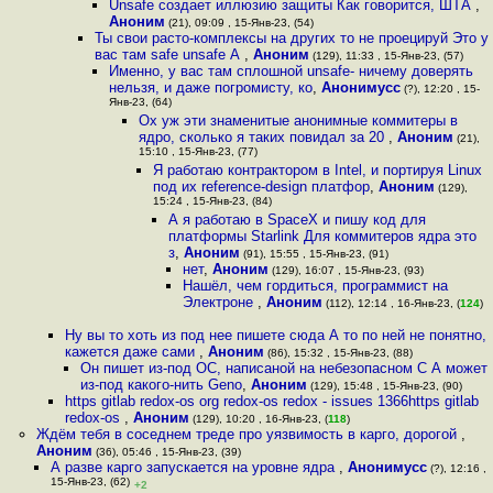
Unsafe создает иллюзию защиты Как говорится, ШТА
,
Аноним
(21), 09:09 , 15-Янв-23, (54)
Ты свои расто-комплексы на других то не проецируй Это у
вас там safe unsafe А
,
Аноним
(129), 11:33 , 15-Янв-23, (57)
Именно, у вас там сплошной unsafe- ничему доверять
нельзя, и даже погромисту, ко
,
Анонимусс
(?), 12:20 , 15-
Янв-23, (64)
Ох уж эти знаменитые анонимные коммитеры в
ядро, сколько я таких повидал за 20
,
Аноним
(21),
15:10 , 15-Янв-23, (77)
Я работаю контрактором в Intel, и портируя Linux
под их reference-design платфор
,
Аноним
(129),
15:24 , 15-Янв-23, (84)
А я работаю в SpaceX и пишу код для
платформы Starlink Для коммитеров ядра это
з
,
Аноним
(91), 15:55 , 15-Янв-23, (91)
нет
,
Аноним
(129), 16:07 , 15-Янв-23, (93)
Нашёл, чем гордиться, программист на
Электроне
,
Аноним
(112), 12:14 , 16-Янв-23, (
124
)
Ну вы то хоть из под нее пишете сюда А то по ней не понятно,
кажется даже сами
,
Аноним
(86), 15:32 , 15-Янв-23, (88)
Он пишет из-под ОС, написаной на небезопасном С А может
из-под какого-нить Geno
,
Аноним
(129), 15:48 , 15-Янв-23, (90)
https gitlab redox-os org redox-os redox - issues 1366https gitlab
redox-os
,
Аноним
(129), 10:20 , 16-Янв-23, (
118
)
Ждём тебя в соседнем треде про уязвимость в карго, дорогой
,
Аноним
(36), 05:46 , 15-Янв-23, (39)
А разве карго запускается на уровне ядра
,
Анонимусс
(?), 12:16 ,
15-Янв-23, (62)
+2