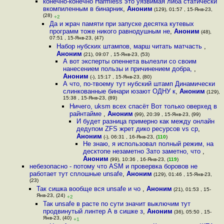
конечно-конечно Harmless это уязвимая либа статически
вкомпиленным в бинарник
,
Аноним
(129), 01:57 , 15-Янв-23,
(28)
+2
Да и жрач памяти при запуске десятка кутевых
программ тоже никого равнодушным не
,
Аноним
(48),
07:51 , 15-Янв-23, (47)
Набор нубских штампов, марш читать матчасть
,
Аноним
(21), 09:07 , 15-Янв-23, (53)
А вот эксперты опеннета вылезли со своим
нанесением пользы и причинением добра,
,
Аноним
(-), 15:17 , 15-Янв-23, (80)
А что, по-твоему тут нубский штамп Динамически
слинкованные бинари юзают ОДНУ к
,
Аноним
(129),
15:38 , 15-Янв-23, (89)
Ничего, uksm всех спасёт Вот только оверхед в
райнтайме
,
Аноним
(99), 20:39 , 15-Янв-23, (99)
И будет разница примерно как между онлайн
дедупом ZFS жрет дико ресурсов vs cp
,
Аноним
(-), 06:31 , 16-Янв-23, (
110
)
Не знаю, я использовал полный режим, на
десктопе незаметно Зато заметно, что
,
Аноним
(99), 10:36 , 16-Янв-23, (
119
)
небезопасно - потому что ASM и провервка боровов не
работает тут сплошные unsafe
,
Аноним
(129), 01:46 , 15-Янв-23,
(23)
Так сишка вообще вся unsafe и чо
,
Аноним
(21), 01:53 , 15-
Янв-23, (24)
+2
Так unsafe в расте по сути значит выключим тут
продвинутый линтер А в сишке з
,
Аноним
(36), 05:50 , 15-
Янв-23, (40)
+1