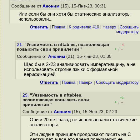
Сообщение от
Аноним
(15), 15-Янв-23, 00:31
Или если бы они хотя бы статические анализаторы
использовали...
Ответить
|
Правка
|
К родителю #10
|
Наверх
|
Cообщить
модератору
21.
"Уязвимость в nftables, позволяющая
–4
+
–
повысить свои привилегии "
/
Сообщение от
Аноним
(21), 15-Янв-23, 01:35
Щас бы в 2к23 анализировать императивщину, а не
использовать строгие языки с формальной
верификацией.
Ответить
|
Правка
|
Наверх
|
Cообщить модератору
29.
"Уязвимость в nftables,
+3
позволяющая повысить свои
+
–
/
привилегии "
Сообщение от
Аноним
(15), 15-Янв-23, 02:23
Они и 20 лет назад не использовали статические
анализаторы.
Эти люди в принципе продолжают писать на С
деятки лет, и все это время планомерно не