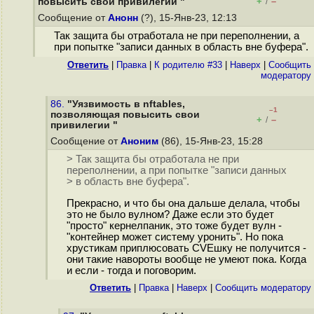
+
–
повысить свои привилегии "
/
Сообщение от
Анонн
(?), 15-Янв-23, 12:13
Так защита бы отработала не при переполнении, а
при попытке "записи данных в область вне буфера".
Ответить
|
Правка
|
К родителю #33
|
Наверх
|
Cообщить
модератору
86.
"Уязвимость в nftables,
–1
позволяющая повысить свои
+
–
/
привилегии "
Сообщение от
Аноним
(86), 15-Янв-23, 15:28
> Так защита бы отработала не при
переполнении, а при попытке "записи данных
> в область вне буфера".
Прекрасно, и что бы она дальше делала, чтобы
это не было вулном? Даже если это будет
"просто" кернелпаник, это тоже будет вулн -
"контейнер может систему уронить". Но пока
хрустикам приплюсовать CVEшку не получится -
они такие навороты вообще не умеют пока. Когда
и если - тогда и поговорим.
Ответить
|
Правка
|
Наверх
|
Cообщить модератору