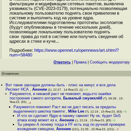
фильтрации и модификации сетевых пакетов, выявлена
уязвимость (CVE-2023-0179), потенциально позволяющая
локальному пользователю поднять свои привилегии в
системе и выполнить код на уровне ядра.
Исследователями подготовлены прототипы эксплоитов
(будут опубликованы в течение нескольких дней),
позволяющие локальному пользователю поднять
свои права до root в системе или получить сведения об
адресах в стеке и куче...
Подробнее:
https://www.opennet.ru/opennews/art.shtml?
num=58480
Ответить
|
Правка
|
Cообщить модератору
Оглавление
Вот такие закладки должны быть - плюс на минус и все дела
Респект НСА
,
Аноним
(1), 22:27 , 14-Янв-23, (1)
+3
Разумеется, и никакой раст не поможет, ведьэто ошибки
построения самого алгоритм
,
Бывалый смузихлёб
(?), 09:38 , 15-
Янв-23, (55)
–4
Разумеется поможет Раст же не даст писать за пределы
выделенного шмотка памяти
,
Mike Lee
(?), 12:19 , 15-Янв-23, (63)
+3
И что он сделает Ядро в панику гавкнет Ну ок, будет DoS
атака юзер может из к
,
Аноним
(-), 15:24 , 15-Янв-23, (85)
+1
Ты уверен А почему тогда в FF есть код по ручной проверке
вхождения смещени
,
Аноним
(101), 21:56 , 15-Янв-23, (101)
–3