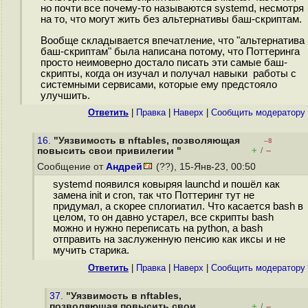
но почти все почему-то называются systemd, несмотря
на то, что могут жить без альтернативы баш-скриптам.
Вообще складывается впечатление, что "альтернатива
баш-скриптам" была написана потому, что Поттеринга
просто неимоверно достало писать эти самые баш-
скрипты, когда он изучал и получал навыки работы с
системными сервисами, которые ему предстояло
улучшить.
Ответить
|
Правка
|
Наверх
|
Cообщить модератору
16.
"Уязвимость в nftables, позволяющая
–8
+
–
повысить свои привилегии "
/
Сообщение от
Андрей
(??), 15-Янв-23, 00:50
systemd появился ковыряя launchd и пошёл как
замена init и cron, так что Поттеринг тут не
придумал, а скорее сплогиатил. Что касается bash в
целом, то он давно устарел, все скрипты bash
можно и нужно переписать на python, а bash
отправить на заслуженную пенсию как иксы и не
мучить старика.
Ответить
|
Правка
|
Наверх
|
Cообщить модератору
37.
"Уязвимость в nftables,
позволяющая повысить свои
+
–
/