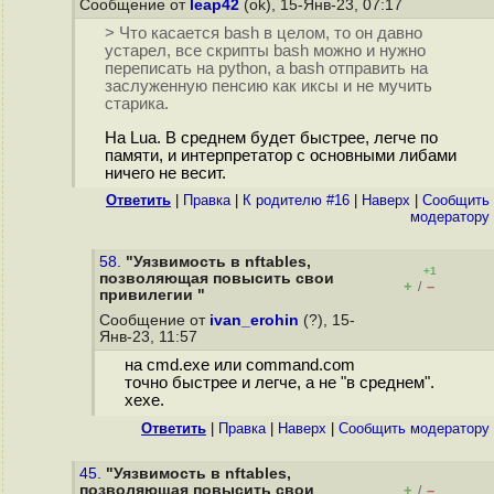
Сообщение от
leap42
(ok), 15-Янв-23, 07:17
> Что касается bash в целом, то он давно
устарел, все скрипты bash можно и нужно
переписать на python, а bash отправить на
заслуженную пенсию как иксы и не мучить
старика.
На Lua. В среднем будет быстрее, легче по
памяти, и интерпретатор с основными либами
ничего не весит.
Ответить
|
Правка
|
К родителю #16
|
Наверх
|
Cообщить
модератору
58.
"Уязвимость в nftables,
+1
позволяющая повысить свои
+
–
/
привилегии "
Сообщение от
ivan_erohin
(?), 15-
Янв-23, 11:57
на cmd.exe или command.com
точно быстрее и легче, а не "в среднем".
хехе.
Ответить
|
Правка
|
Наверх
|
Cообщить модератору
45.
"Уязвимость в nftables,
позволяющая повысить свои
+
–
/