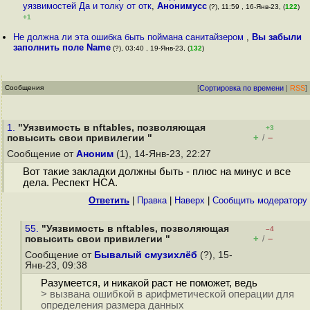
уязвимостей Да и толку от отк
,
Анонимусс
(?), 11:59 , 16-Янв-23, (
122
)
+1
Не должна ли эта ошибка быть поймана санитайзером
,
Вы забыли
заполнить поле Name
(?), 03:40 , 19-Янв-23, (
132
)
Сообщения
[
Сортировка по времени
|
RSS
]
1.
"Уязвимость в nftables, позволяющая
+3
+
–
повысить свои привилегии "
/
Сообщение от
Аноним
(1), 14-Янв-23, 22:27
Вот такие закладки должны быть - плюс на минус и все
дела. Респект НСА.
Ответить
|
Правка
|
Наверх
|
Cообщить модератору
55.
"Уязвимость в nftables, позволяющая
–4
+
–
повысить свои привилегии "
/
Сообщение от
Бывалый смузихлёб
(?), 15-
Янв-23, 09:38
Разумеется, и никакой раст не поможет, ведь
> вызвана ошибкой в арифметической операции для
определения размера данных