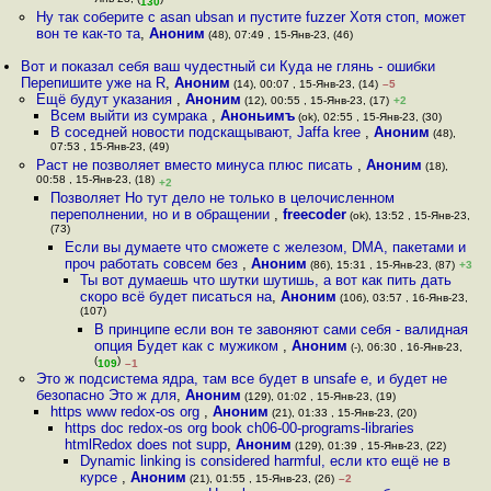
Янв-23, (
)
130
Ну так соберите с asan ubsan и пустите fuzzer Хотя стоп, может
вон те как-то та
,
Аноним
(48), 07:49 , 15-Янв-23, (46)
Вот и показал себя ваш чудестный си Куда не глянь - ошибки
Перепишите уже на R
,
Аноним
(14), 00:07 , 15-Янв-23, (14)
–5
Ещё будут указания
,
Аноним
(12), 00:55 , 15-Янв-23, (17)
+2
Всем выйти из сумрака
,
Аноньимъ
(ok), 02:55 , 15-Янв-23, (30)
В соседней новости подскащывают, Jaffa kree
,
Аноним
(48),
07:53 , 15-Янв-23, (49)
Раст не позволяет вместо минуса плюс писать
,
Аноним
(18),
00:58 , 15-Янв-23, (18)
+2
Позволяет Но тут дело не только в целочисленном
переполнении, но и в обращении
,
freecoder
(ok), 13:52 , 15-Янв-23,
(73)
Если вы думаете что сможете с железом, DMA, пакетами и
проч работать совсем без
,
Аноним
(86), 15:31 , 15-Янв-23, (87)
+3
Ты вот думаешь что шутки шутишь, а вот как пить дать
скоро всё будет писаться на
,
Аноним
(106), 03:57 , 16-Янв-23,
(107)
В принципе если вон те завоняют сами себя - валидная
опция Будет как с мужиком
,
Аноним
(-), 06:30 , 16-Янв-23,
(
)
109
–1
Это ж подсистема ядра, там все будет в unsafe е, и будет не
безопасно Это ж для
,
Аноним
(129), 01:02 , 15-Янв-23, (19)
https www redox-os org
,
Аноним
(21), 01:33 , 15-Янв-23, (20)
https doc redox-os org book ch06-00-programs-libraries
htmlRedox does not supp
,
Аноним
(129), 01:39 , 15-Янв-23, (22)
Dynamic linking is considered harmful, если кто ещё не в
курсе
,
Аноним
(21), 01:55 , 15-Янв-23, (26)
–2