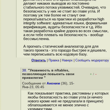
делают никаких выводов из постоянно
стабильного потока уязвимостей. Очевидно, что
безопасность у них не стоит во главе угла. И
поэтому уж тем более не станут они
перекатываться на практики из разработки high
integrity software: адекватные языки, формальная
верификация, аудиты безопасности и т.д. Ибо
такая разработка крайне дорога во всех смыслах,
а если тебе плевать на безопасность - вообще
бессмысленна.
А прогнать статический анализатор для для
такого проекта - это гораздо быстрее и дешевле,
чем переписывать всю кодовую базу.
Ответить
|
Правка
|
Наверх
|
Cообщить модератору
38.
"Уязвимость в nftables,
позволяющая повысить свои
+
–
/
привилегии "
Сообщение от
Аноним
(36), 15-
Янв-23, 05:45
Как показывает практика, растоманы у которых
якобы безопасность во главе угла (и ничего
нового кроме неё не предлагали в принципе)
облапошиваются не менее эпично с
уязвимостями.