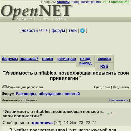
Профиль:
Аноним
(
вход
|
регистрация
)
неRU
opennet.me
[
новости
/
+++
|
форум
|
теги
|
]
форумы
правила/FAQ
поиск
регистрация
вход/
слежка
выход
RSS
"Уязвимость в nftables, позволяющая повысить свои
привилегии "
Вариант для распечатки
Пред. тема
|
След. тема
Форум
Разговоры, обсуждение новостей
Изначальное сообщение
[
Отслеживать
]
"Уязвимость в nftables, позволяющая повысить
+
–
/
свои привилегии "
Сообщение от
opennews
(??), 14-Янв-23, 22:27
В Netfilter, подсистеме ядра Linux, используемой для