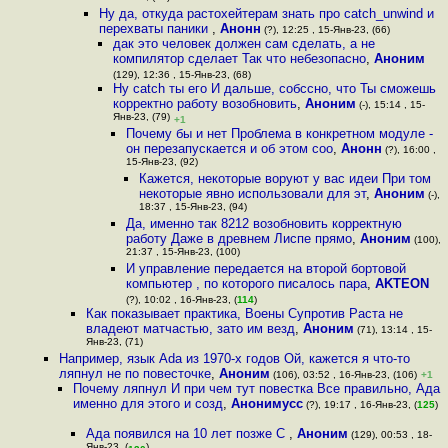
Ну да, откуда растохейтерам знать про catch_unwind и
перехваты паники
,
Анонн
(?), 12:25 , 15-Янв-23, (66)
дак это человек должен сам сделать, а не
компилятор сделает Так что небезопасно
,
Аноним
(129), 12:36 , 15-Янв-23, (68)
Ну catch ты его И дальше, собссно, что Ты сможешь
корректно работу возобновить
,
Аноним
(-), 15:14 , 15-
Янв-23, (79)
+1
Почему бы и нет Проблема в конкретном модуле -
он перезапускается и об этом соо
,
Анонн
(?), 16:00 ,
15-Янв-23, (92)
Кажется, некоторые воруют у вас идеи При том
некоторые явно использовали для эт
,
Аноним
(-),
18:37 , 15-Янв-23, (94)
Да, именно так 8212 возобновить корректную
работу Даже в древнем Лиспе прямо
,
Аноним
(100),
21:37 , 15-Янв-23, (100)
И управление передается на второй бортовой
компьютер , по которого писалось пара
,
AKTEON
(?), 10:02 , 16-Янв-23, (
114
)
Как показывает практика, Воены Супротив Раста не
владеют матчастью, зато им везд
,
Аноним
(71), 13:14 , 15-
Янв-23, (71)
Например, язык Ada из 1970-х годов Ой, кажется я что-то
ляпнул не по повесточке
,
Аноним
(106), 03:52 , 16-Янв-23, (106)
+1
Почему ляпнул И при чем тут повестка Все правильно, Ада
именно для этого и созд
,
Анонимусс
(?), 19:17 , 16-Янв-23, (
125
)
Ада появился на 10 лет позже C
,
Аноним
(129), 00:53 , 18-