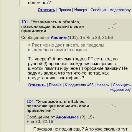
полегчает?
Ответить
|
Правка
|
Наверх
|
Cообщить модератору
101.
"Уязвимость в nftables,
–3
позволяющая повысить свои
+
–
/
привилегии "
Сообщение от
Аноним
(101), 15-Янв-23, 21:56
> Раст же не даст писать за пределы
выделенного шмотка памяти
Ты уверен? А почему тогда в FF есть код по
ручной (!) проверке вхождения смещения в
шмоток памяти и ручное (!) бросание паники? Не
задумывался, что тут что-то не так, как
представляют растафилы?
Ответить
|
Правка
|
К родителю #63
|
Наверх
|
Cообщить
модератору
104.
"Уязвимость в nftables,
позволяющая повысить свои
+
–
/
привилегии "
Сообщение от
Анонимусс
(?), 15-
Янв-23, 22:16
Пруфцов не подкинешь? А то уже сколько тут