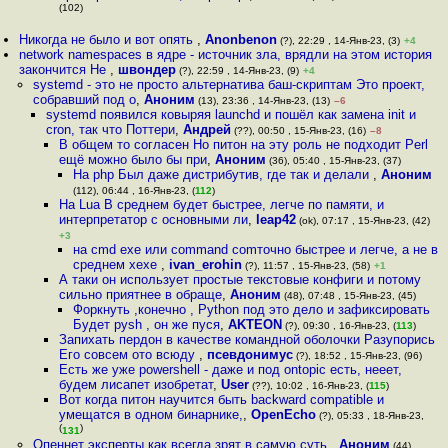
(102)
Никогда не было и вот опять
,
Anonbenon
(?), 22:29 , 14-Янв-23, (3)
+4
network namespaces в ядре - источник зла, врядли на этом история
закончится Не
,
швондер
(?), 22:59 , 14-Янв-23, (9)
+4
systemd - это не просто альтернатива баш-скриптам Это проект,
собравший под о
,
Аноним
(13), 23:36 , 14-Янв-23, (13)
–6
systemd появился ковыряя launchd и пошёл как замена init и
cron, так что Поттери
,
Андрей
(??), 00:50 , 15-Янв-23, (16)
–8
В общем то согласен Но питон на эту роль не подходит Perl
ещё можно было бы при
,
Аноним
(36), 05:40 , 15-Янв-23, (37)
На php Был даже дистрибутив, где так и делали
,
Аноним
(112), 06:44 , 16-Янв-23, (
112
)
На Lua В среднем будет быстрее, легче по памяти, и
интерпретатор с основными ли
,
leap42
(ok), 07:17 , 15-Янв-23, (42)
+3
на cmd exe или command comточно быстрее и легче, а не в
среднем хехе
,
ivan_erohin
(?), 11:57 , 15-Янв-23, (58)
+1
А таки он использует простые текстовые конфиги и потому
сильно приятнее в обраще
,
Аноним
(48), 07:48 , 15-Янв-23, (45)
Форкнуть ,конечно , Python под это дело и зафиксировать
Будет pysh , он же пуся
,
AKTEON
(?), 09:30 , 16-Янв-23, (
113
)
Запихать пердон в качестве командной оболочки Разупорись
Его совсем ото всюду
,
псевдонимус
(?), 18:52 , 15-Янв-23, (96)
Есть же уже powershell - даже и под ontopic есть, нееет,
будем лисапет изобретат
,
User
(??), 10:02 , 16-Янв-23, (
115
)
Вот когда питон научится быть backward compatible и
умещатся в одном бинарнике,
,
OpenEcho
(?), 05:33 , 18-Янв-23,
(
)
131
Опеннет эксперты как всегда зрят в самую суть
,
Аноним
(44),