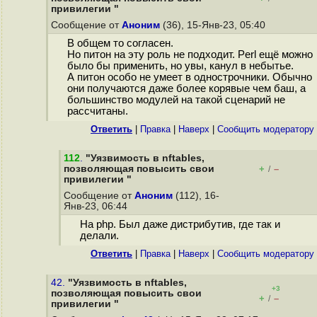
привилегии "
Сообщение от
Аноним
(36), 15-Янв-23, 05:40
В общем то согласен.
Но питон на эту роль не подходит. Perl ещё можно
было бы применить, но увы, канул в небытье.
А питон особо не умеет в однострочники. Обычно
они получаются даже более корявые чем баш, а
большинство модулей на такой сценарий не
рассчитаны.
Ответить
|
Правка
|
Наверх
|
Cообщить модератору
112
.
"Уязвимость в nftables,
позволяющая повысить свои
+
–
/
привилегии "
Сообщение от
Аноним
(112), 16-
Янв-23, 06:44
На php. Был даже дистрибутив, где так и
делали.
Ответить
|
Правка
|
Наверх
|
Cообщить модератору
42.
"Уязвимость в nftables,
+3
позволяющая повысить свои
+
–
/
привилегии "