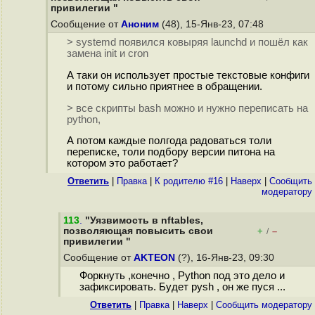
привилегии "
Сообщение от
Аноним
(48), 15-Янв-23, 07:48
> systemd появился ковыряя launchd и пошёл как
замена init и cron
А таки он использует простые текстовые конфиги
и потому сильно приятнее в обращении.
> все скрипты bash можно и нужно переписать на
python,
А потом каждые полгода радоваться толи
переписке, толи подбору версии питона на
котором это работает?
Ответить
|
Правка
|
К родителю #16
|
Наверх
|
Cообщить
модератору
113
.
"Уязвимость в nftables,
позволяющая повысить свои
+
–
/
привилегии "
Сообщение от
AKTEON
(?), 16-Янв-23, 09:30
Форкнуть ,конечно , Python под это дело и
зафиксировать. Будет pysh , он же пуся ...
Ответить
|
Правка
|
Наверх
|
Cообщить модератору