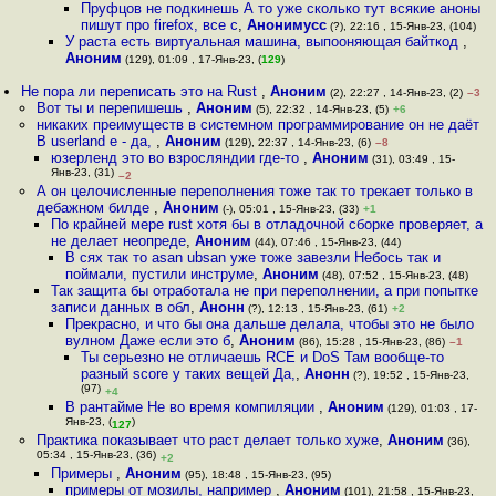
Пруфцов не подкинешь А то уже сколько тут всякие аноны
пишут про firefox, все с
,
Анонимусс
(?), 22:16 , 15-Янв-23, (104)
У раста есть виртуальная машина, выпооняющая байткод
,
Аноним
(129), 01:09 , 17-Янв-23, (
129
)
Не пора ли переписать это на Rust
,
Аноним
(2), 22:27 , 14-Янв-23, (2)
–3
Вот ты и перепишешь
,
Аноним
(5), 22:32 , 14-Янв-23, (5)
+6
никаких преимуществ в системном программирование он не даёт
В userland е - да,
,
Аноним
(129), 22:37 , 14-Янв-23, (6)
–8
юзерленд это во взросляндии где-то
,
Аноним
(31), 03:49 , 15-
Янв-23, (31)
–2
А он целочисленные переполнения тоже так то трекает только в
дебажном билде
,
Аноним
(-), 05:01 , 15-Янв-23, (33)
+1
По крайней мере rust хотя бы в отладочной сборке проверяет, а
не делает неопреде
,
Аноним
(44), 07:46 , 15-Янв-23, (44)
В сях так то asan ubsan уже тоже завезли Небось так и
поймали, пустили инструме
,
Аноним
(48), 07:52 , 15-Янв-23, (48)
Так защита бы отработала не при переполнении, а при попытке
записи данных в обл
,
Анонн
(?), 12:13 , 15-Янв-23, (61)
+2
Прекрасно, и что бы она дальше делала, чтобы это не было
вулном Даже если это б
,
Аноним
(86), 15:28 , 15-Янв-23, (86)
–1
Ты серьезно не отличаешь RCE и DoS Там вообще-то
разный score у таких вещей Да,
,
Анонн
(?), 19:52 , 15-Янв-23,
(97)
+4
В рантайме Не во время компиляции
,
Аноним
(129), 01:03 , 17-
Янв-23, (
)
127
Практика показывает что раст делает только хуже
,
Аноним
(36),
05:34 , 15-Янв-23, (36)
+2
Примеры
,
Аноним
(95), 18:48 , 15-Янв-23, (95)
примеры от мозилы, например
,
Аноним
(101), 21:58 , 15-Янв-23,