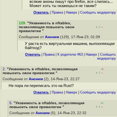
всякие аноны пишут про firefox, все слились...
Может хоть ты окажешься не таким?
Ответить
|
Правка
|
Наверх
|
Cообщить модератору
129
.
"Уязвимость в nftables,
позволяющая повысить свои
+
–
/
привилегии "
Сообщение от
Аноним
(129), 17-Янв-23, 01:09
У раста есть виртуальная машина, выпооняющая
байткод?
Ответить
|
Правка
|
К родителю #63
|
Наверх
|
Cообщить
модератору
2.
"Уязвимость в nftables, позволяющая
–3
+
–
повысить свои привилегии "
/
Сообщение от
Аноним
(2), 14-Янв-23, 22:27
Не пора ли переписать это на Rust?
Ответить
|
Правка
|
Наверх
|
Cообщить модератору
5.
"Уязвимость в nftables, позволяющая
+6
+
–
повысить свои привилегии "
/
Сообщение от
Аноним
(5), 14-Янв-23, 22:32