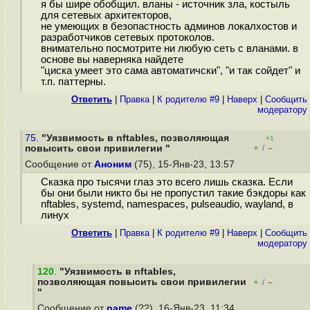
я бы шире обобщил. вланы - источник зла, костыль
для сетевых архитекторов,
не умеющих в безопастность админов локалхостов и
разработчиков сетевых протоколов.
внимательно посмотрите ни любую сеть с вланами. в
основе вы наверняка найдете
"циска умеет это сама автоматичски", "и так сойдет" и
т.п. паттерны.
Ответить
|
Правка
|
К родителю #9
|
Наверх
|
Cообщить
модератору
75.
"Уязвимость в nftables, позволяющая
+1
+
–
повысить свои привилегии "
/
Сообщение от
Аноним
(75), 15-Янв-23, 13:57
Сказка про тысячи глаз это всего лишь сказка. Если
бы они были никто бы не пропустил такие бэкдоры как
nftables, systemd, namespaces, pulseaudio, wayland, в
линух
Ответить
|
Правка
|
К родителю #9
|
Наверх
|
Cообщить
модератору
120
.
"Уязвимость в nftables,
позволяющая повысить свои привилегии
+
–
/
"
Сообщение от
name
(??), 16-Янв-23, 11:34