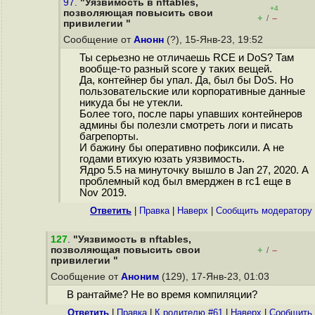
97.
"Уязвимость в nftables,
+4
позволяющая повысить свои
+
–
/
привилегии "
Сообщение от
Анонн
(?), 15-Янв-23, 19:52
Ты серьезно не отличаешь RCE и DoS? Там
вообще-то разный score у таких вещей.
Да, контейнер бы упал. Да, был бы DoS. Но
пользовательские или корпоративные данные
никуда бы не утекли.
Более того, после пары упавших контейнеров
админы бы полезли смотреть логи и писать
багрепорты.
И бажину бы оперативно пофиксили. А не
годами втихую юзать уязвимость.
Ядро 5.5 на минуточку вышло в Jan 27, 2020. А
проблемный код был вмерджен в rc1 еще в
Nov 2019.
Ответить
|
Правка
|
Наверх
|
Cообщить модератору
127
.
"Уязвимость в nftables,
позволяющая повысить свои
+
–
/
привилегии "
Сообщение от
Аноним
(129), 17-Янв-23, 01:03
В рантайме? Не во время компиляции?
Ответить
|
Правка
|
К родителю #61
|
Наверх
|
Cообщить