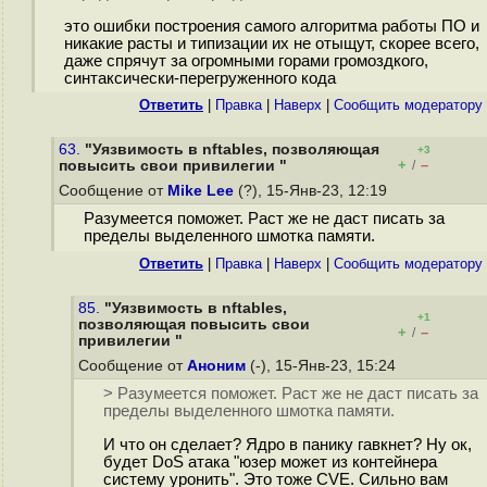
это ошибки построения самого алгоритма работы ПО и
никакие расты и типизации их не отыщут, скорее всего,
даже спрячут за огромными горами громоздкого,
синтаксически-перегруженного кода
Ответить
|
Правка
|
Наверх
|
Cообщить модератору
63.
"Уязвимость в nftables, позволяющая
+3
+
–
повысить свои привилегии "
/
Сообщение от
Mike Lee
(?), 15-Янв-23, 12:19
Разумеется поможет. Раст же не даст писать за
пределы выделенного шмотка памяти.
Ответить
|
Правка
|
Наверх
|
Cообщить модератору
85.
"Уязвимость в nftables,
+1
позволяющая повысить свои
+
–
/
привилегии "
Сообщение от
Аноним
(-), 15-Янв-23, 15:24
> Разумеется поможет. Раст же не даст писать за
пределы выделенного шмотка памяти.
И что он сделает? Ядро в панику гавкнет? Ну ок,
будет DoS атака "юзер может из контейнера
систему уронить". Это тоже CVE. Сильно вам