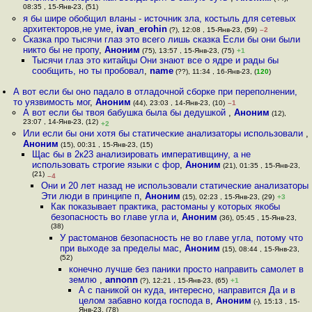
08:35 , 15-Янв-23, (51)
я бы шире обобщил вланы - источник зла, костыль для сетевых
архитекторов,не уме
,
ivan_erohin
(?), 12:08 , 15-Янв-23, (59)
–2
Сказка про тысячи глаз это всего лишь сказка Если бы они были
никто бы не пропу
,
Аноним
(75), 13:57 , 15-Янв-23, (75)
+1
Тысячи глаз это китайцы Они знают все о ядре и рады бы
сообщить, но ты пробовал
,
name
(??), 11:34 , 16-Янв-23, (
120
)
А вот если бы оно падало в отладочной сборке при переполнении,
то уязвимость мог
,
Аноним
(44), 23:03 , 14-Янв-23, (10)
–1
А вот если бы твоя бабушка была бы дедушкой
,
Аноним
(12),
23:07 , 14-Янв-23, (12)
+2
Или если бы они хотя бы статические анализаторы использовали
,
Аноним
(15), 00:31 , 15-Янв-23, (15)
Щас бы в 2к23 анализировать императивщину, а не
использовать строгие языки с фор
,
Аноним
(21), 01:35 , 15-Янв-23,
(21)
–4
Они и 20 лет назад не использовали статические анализаторы
Эти люди в принципе п
,
Аноним
(15), 02:23 , 15-Янв-23, (29)
+3
Как показывает практика, растоманы у которых якобы
безопасность во главе угла и
,
Аноним
(36), 05:45 , 15-Янв-23,
(38)
У растоманов безопасность не во главе угла, потому что
при выходе за пределы мас
,
Аноним
(15), 08:44 , 15-Янв-23,
(52)
конечно лучше без паники просто направить самолет в
землю
,
annonn
(?), 12:21 , 15-Янв-23, (65)
+1
А с паникой он куда, интересно, направится Да и в
целом забавно когда господа в
,
Аноним
(-), 15:13 , 15-
Янв-23, (78)