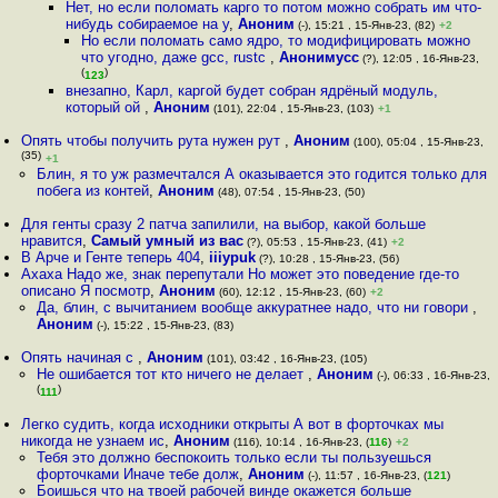
Нет, но если поломать карго то потом можно собрать им что-
нибудь собираемое на у
,
Аноним
(-), 15:21 , 15-Янв-23, (82)
+2
Но если поломать само ядро, то модифицировать можно
что угодно, даже gcc, rustc
,
Анонимусс
(?), 12:05 , 16-Янв-23,
(
)
123
внезапно, Карл, каргой будет собран ядрёный модуль,
который ой
,
Аноним
(101), 22:04 , 15-Янв-23, (103)
+1
Опять чтобы получить рута нужен рут
,
Аноним
(100), 05:04 , 15-Янв-23,
(35)
+1
Блин, я то уж размечтался А оказывается это годится только для
побега из контей
,
Аноним
(48), 07:54 , 15-Янв-23, (50)
Для генты сразу 2 патча запилили, на выбор, какой больше
нравится
,
Самый умный из вас
(?), 05:53 , 15-Янв-23, (41)
+2
В Арче и Генте теперь 404
,
iiiypuk
(?), 10:28 , 15-Янв-23, (56)
Ахаха Надо же, знак перепутали Но может это поведение где-то
описано Я посмотр
,
Аноним
(60), 12:12 , 15-Янв-23, (60)
+2
Да, блин, с вычитанием вообще аккуратнее надо, что ни говори
,
Аноним
(-), 15:22 , 15-Янв-23, (83)
Опять начиная с
,
Аноним
(101), 03:42 , 16-Янв-23, (105)
Не ошибается тот кто ничего не делает
,
Аноним
(-), 06:33 , 16-Янв-23,
(
)
111
Легко судить, когда исходники открыты А вот в форточках мы
никогда не узнаем ис
,
Аноним
(116), 10:14 , 16-Янв-23, (
116
)
+2
Тебя это должно беспокоить только если ты пользуешься
форточками Иначе тебе долж
,
Аноним
(-), 11:57 , 16-Янв-23, (
121
)
Боишься что на твоей рабочей винде окажется больше