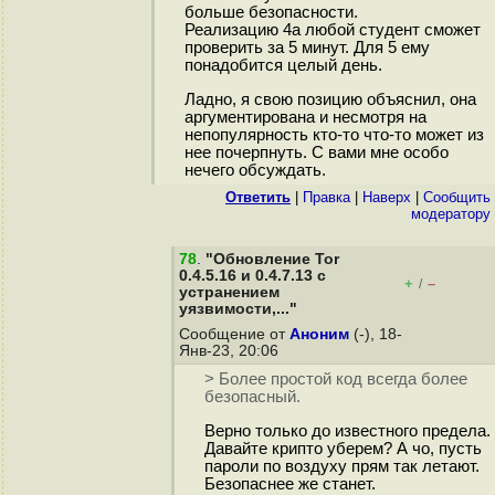
больше безопасности.
Реализацию 4а любой студент сможет
проверить за 5 минут. Для 5 ему
понадобится целый день.
Ладно, я свою позицию объяснил, она
аргументирована и несмотря на
непопулярность кто-то что-то может из
нее почерпнуть. С вами мне особо
нечего обсуждать.
Ответить
|
Правка
|
Наверх
|
Cообщить
модератору
78
.
"Обновление Tor
0.4.5.16 и 0.4.7.13 с
+
–
/
устранением
уязвимости,..."
Сообщение от
Аноним
(-), 18-
Янв-23, 20:06
> Более простой код всегда более
безопасный.
Верно только до известного предела.
Давайте крипто уберем? А чо, пусть
пароли по воздуху прям так летают.
Безопаснее же станет.