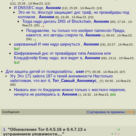
(12), 15:26 , 13-Янв-23, (12)
И DNSSEC еще
,
Аноним
(12), 15:26 , 13-Янв-23, (13)
Это не то, dnscrypt защищает днс траф, но провайдеры под
колпаком
,
Аноним
(6), 16:48 , 13-Янв-23, (23)
Тогда надо делать DNS of Blockchain
,
Аноним
(30), 17:24 , 13-
Янв-23, (30)
–1
Поздравляю, ты только что изобрел namecoin Првда,
кажется, его авторы сперли тв
,
Аноним
(-), 09:43 , 14-Янв-23,
(54)
+1
шированный И чем надо ширнуться
,
Аноним
(19), 23:27 , 14-Янв-23,
(
)
60
Шифрованный днс от провайдера типа Амазона или
Клаудфлейр Кому надо, все видят в
,
Аноним
(49), 13:11 , 15-Янв-23,
(
)
63
Для защиты детей от псевдозаботы
,
user
(??), 00:38 , 14-Янв-23, (47)
Угу Это 171 забота 187 о твоей анонимности Настолько
заботливая, что вот б
,
Тот_Самый_Анонимус_
(?), 04:50 , 14-Янв-23,
(48)
Назвать вон то бэкдором можно только с жесткого перепою,
ничерта не разбераясь в
,
Аноним
(-), 16:32 , 16-Янв-23, (
68
)
Сообщения
[
Сортировка по времени
|
RSS
]
1.
"Обновление Tor 0.4.5.16 и 0.4.7.13 с
+4
+
–
устранением уязвимости,..."
/