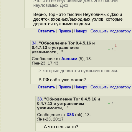
>Tor это не неуловимый Джо. Это тысячи
неуловимых Джо
Верно, Тор - это тысячи Неуловимых Джо и
десяток входных/выходных узлов, которые
держатся нужными людьми.
Ответить
|
Правка
|
Наверх
|
Cообщить модератору
34.
"Обновление Tor 0.4.5.16 и
–1
0.4.7.13 с устранением
+
–
/
уязвимости,..."
Сообщение от
Аноним
(5), 13-
Янв-23, 17:43
> которые держатся нужными людьми.
В РФ сабж уже можно?
Ответить
|
Правка
|
Наверх
|
Cообщить модератору
38.
"Обновление Tor 0.4.5.16 и
0.4.7.13 с устранением
+
–
/
уязвимости,..."
Сообщение от
X86
(ok), 13-
Янв-23, 20:17
А что нельзя то?