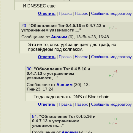
И DNSSEC еще
Ответить
|
Правка
|
Наверх
|
Cообщить модератору
23.
"Обновление Tor 0.4.5.16 и 0.4.7.13 с
+
–
/
устранением уязвимости,..."
Сообщение от
Аноним
(6), 13-Янв-23, 16:48
Это не то, dnscrypt защищает днс траф, но
провайдеры под колпаком.
Ответить
|
Правка
|
Наверх
|
Cообщить модератору
30.
"Обновление Tor 0.4.5.16 и
–1
0.4.7.13 с устранением
+
–
/
уязвимости,..."
Сообщение от
Аноним
(30), 13-
Янв-23, 17:24
Тогда надо делать DNS of Blockchain
Ответить
|
Правка
|
Наверх
|
Cообщить модератору
54.
"Обновление Tor 0.4.5.16 и
+1
0.4.7.13 с устранением
+
–
/
уязвимости,..."
Сообщение от
Аноним
(-), 14-