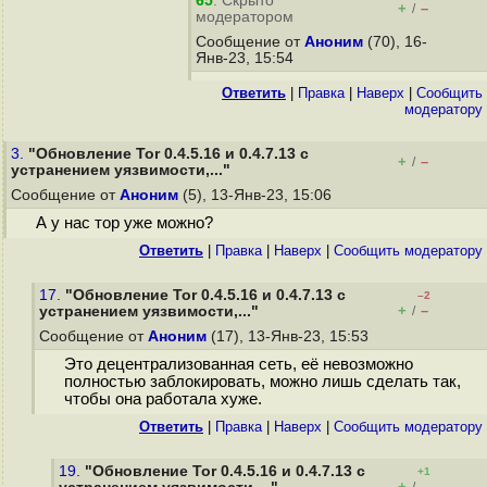
65
. Скрыто
+
–
/
модератором
Сообщение от
Аноним
(70), 16-
Янв-23, 15:54
Ответить
|
Правка
|
Наверх
|
Cообщить
модератору
3.
"Обновление Tor 0.4.5.16 и 0.4.7.13 с
+
–
/
устранением уязвимости,..."
Сообщение от
Аноним
(5), 13-Янв-23, 15:06
А у нас тор уже можно?
Ответить
|
Правка
|
Наверх
|
Cообщить модератору
17.
"Обновление Tor 0.4.5.16 и 0.4.7.13 с
–2
+
–
устранением уязвимости,..."
/
Сообщение от
Аноним
(17), 13-Янв-23, 15:53
Это децентрализованная сеть, её невозможно
полностью заблокировать, можно лишь сделать так,
чтобы она работала хуже.
Ответить
|
Правка
|
Наверх
|
Cообщить модератору
19.
"Обновление Tor 0.4.5.16 и 0.4.7.13 с
+1
+
–