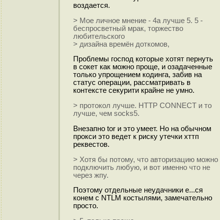
воздается.
> Мое личное мнение - 4а лучше 5. 5 -
беспросветный мрак, торжество
любительского
> дизайна времён доткомов,
Проблемы господ которые хотят пернуть
в сокет как можно проще, и озадаченные
только упрощением кодинга, забив на
статус операции, рассматривать в
контексте секурити крайне не умно.
> протокол лучше. HTTP CONNECT и то
лучше, чем socks5.
Внезапно tor и это умеет. Но на обычном
прокси это ведет к риску утечки хттп
реквестов.
> Хотя бы потому, что авторизацию можно
подключить любую, и вот именно что не
через жпу.
Поэтому отдельные неудачники е...ся
конем с NTLM костылями, замечательно
просто.