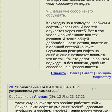
чему хорошему не ведет.
> С вами мне особо нечего
обсуждать.
Как угодно но я пользуюсь сабжем и
софтом через него. И все это
случается через сокс5. Вот в том
числе и во избежание вон тех
факапов. А также общей
дебагабельности сетапа, видите ли,
в сложной сетевой конфиге
нормальная реакция софта на
ошибки еще и позволяет понимать
что не так. Как это делать в вон том
подходе - я без понятия, удобных
способов не вырисовывается.
Ответить
|
Правка
|
Наверх
|
Cообщить
модератору
28.
"Обновление Tor 0.4.5.16 и 0.4.7.13 с
+
–
/
устранением уязвимости,..."
Сообщение от
Аноним
(29), 13-Янв-23, 17:21
Удачи ему конфиг где это вообще работает найти.
Сейчас найти софт не умеющий socks5 - довольно
необычно, и проблемы socks4 - мягко говоря экзотика.