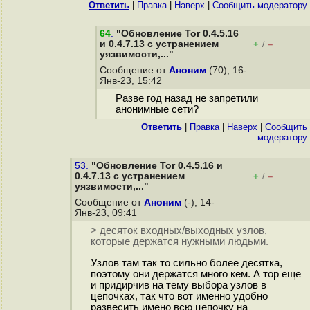
Ответить
|
Правка
|
Наверх
|
Cообщить модератору
64
.
"Обновление Tor 0.4.5.16
и 0.4.7.13 с устранением
+
–
/
уязвимости,..."
Сообщение от
Аноним
(70), 16-
Янв-23, 15:42
Разве год назад не запретили
анонимные сети?
Ответить
|
Правка
|
Наверх
|
Cообщить
модератору
53.
"Обновление Tor 0.4.5.16 и
0.4.7.13 с устранением
+
–
/
уязвимости,..."
Сообщение от
Аноним
(-), 14-
Янв-23, 09:41
> десяток входных/выходных узлов,
которые держатся нужными людьми.
Узлов там так то сильно более десятка,
поэтому они держатся много кем. А тор еще
и придирчив на тему выбора узлов в
цепочках, так что вот именно удобно
развесить имено всю цепочку на