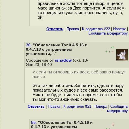
правильные хосты тот еще гимор. В целом
масс шпионаж за Джо портится. А если кем-
то прицельно уже заинтересовались, ну, э,
ой.
Ответить
|
Правка
|
К родителю #22
|
Наверх
|
Cообщить модератору
36.
"Обновление Tor 0.4.5.16 и
+1
0.4.7.13 с устранением
+
–
/
уязвимости,..."
Сообщение от
rshadow
(ok), 13-
Янв-23, 18:40
> если ты отловишь их всех, всё равно придут
новые
Это так не работает. Запретить, сделать пару
показательных судов и все само рассосется.
Никто не будет сидеть в тюрьме за то чтобы
ты мог что-то анонимно скачать.
Ответить
|
Правка
|
К родителю #21
|
Наверх
|
Cообщить
модератору
55.
"Обновление Tor 0.4.5.16 и
–1
0.4.7.13 с устранением
+
–