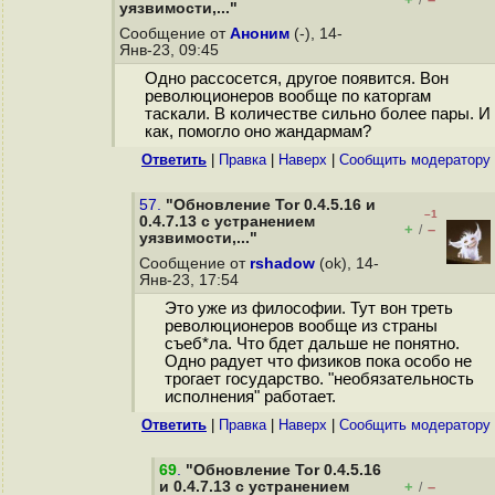
/
уязвимости,..."
Сообщение от
Аноним
(-), 14-
Янв-23, 09:45
Одно рассосется, другое появится. Вон
революционеров вообще по каторгам
таскали. В количестве сильно более пары. И
как, помогло оно жандармам?
Ответить
|
Правка
|
Наверх
|
Cообщить модератору
57.
"Обновление Tor 0.4.5.16 и
–1
0.4.7.13 с устранением
+
–
/
уязвимости,..."
Сообщение от
rshadow
(ok), 14-
Янв-23, 17:54
Это уже из философии. Тут вон треть
революционеров вообще из страны
съеб*ла. Что бдет дальше не понятно.
Одно радует что физиков пока особо не
трогает государство. "необязательность
исполнения" работает.
Ответить
|
Правка
|
Наверх
|
Cообщить модератору
69
.
"Обновление Tor 0.4.5.16
и 0.4.7.13 с устранением
+
–
/