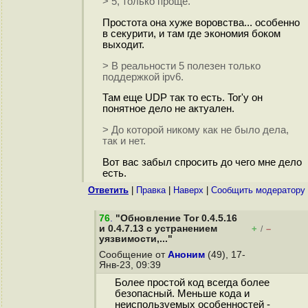
> 5, только проще.
Простота она хуже воровства... особенно
в секурити, и там где экономия боком
выходит.
> В реальности 5 полезен только
поддержкой ipv6.
Там еще UDP так то есть. Tor'у он
понятное дело не актуален.
> До которой никому как не было дела,
так и нет.
Вот вас забыл спросить до чего мне дело
есть.
Ответить
|
Правка
|
Наверх
|
Cообщить модератору
76
.
"Обновление Tor 0.4.5.16
и 0.4.7.13 с устранением
+
–
/
уязвимости,..."
Сообщение от
Аноним
(49), 17-
Янв-23, 09:39
Более простой код всегда более
безопасный. Меньше кода и
неиспользуемых особенностей -