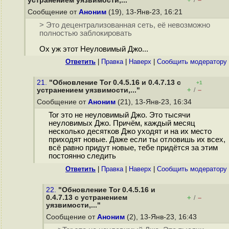
устранением уязвимости,..."
/
Сообщение от
Аноним
(19), 13-Янв-23, 16:21
> Это децентрализованная сеть, её невозможно
полностью заблокировать
Ох уж этот Неуловимый Джо...
Ответить
|
Правка
|
Наверх
|
Cообщить модератору
21.
"Обновление Tor 0.4.5.16 и 0.4.7.13 с
+1
+
–
устранением уязвимости,..."
/
Сообщение от
Аноним
(21), 13-Янв-23, 16:34
Tor это не неуловимый Джо. Это тысячи
неуловимых Джо. Причём, каждый месяц
несколько десятков Джо уходят и на их место
приходят новые. Даже если ты отловишь их всех,
всё равно придут новые, тебе придётся за этим
постоянно следить
Ответить
|
Правка
|
Наверх
|
Cообщить модератору
22.
"Обновление Tor 0.4.5.16 и
0.4.7.13 с устранением
+
–
/
уязвимости,..."
Сообщение от
Аноним
(2), 13-Янв-23, 16:43