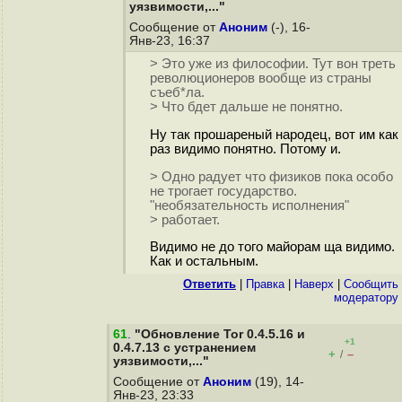
уязвимости,..."
Сообщение от
Аноним
(-), 16-
Янв-23, 16:37
> Это уже из философии. Тут вон треть
революционеров вообще из страны
съеб*ла.
> Что бдет дальше не понятно.
Ну так прошареный народец, вот им как
раз видимо понятно. Потому и.
> Одно радует что физиков пока особо
не трогает государство.
"необязательность исполнения"
> работает.
Видимо не до того майорам ща видимо.
Как и остальным.
Ответить
|
Правка
|
Наверх
|
Cообщить
модератору
61
.
"Обновление Tor 0.4.5.16 и
+1
0.4.7.13 с устранением
+
–
/
уязвимости,..."
Сообщение от
Аноним
(19), 14-
Янв-23, 23:33