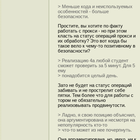
> Меньше кода и неиспользуемых
особенностей - больше
безопасности.
Простите, вы хотите по факту
работать с прокси - но при этом
класть на статус операций прокси и
их обработку? Это вот когда бы
такое вело к чему-то позитивному в
безопасности?
> Реализацию 4а любой студент
сможет проверить за 5 минут. Для 5
ему
> понадобится целый день.
Зато не будет на статус операций
забивать и не прострелит себе
пятки. Тем более что для работы с
тором не обязательно
реализовывать продвинутости.
> Ладно, я свою позицию объяснил,
она аргументирована и несмотря на
непопулярность кто-то
> что-то может из нее почерпнуть.
Она аргументирована, но, имхо, ни к