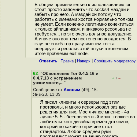
В общем применительно к использованию tor
стоит просто запомнить что socks4 маздай и
забыть про него. А маздай он потому что
работать с именами хостов нормально толком
не умеет. Если конечно легитимно конектиться
к только айпишникам, и никакого ресольва не
требуется... но это очень вольное допущение.
А иначе оно вон тем постепенно воздается. В
случае сокс5 тор сразу именем хоста
оперирует и ресольв этой штуки в конечном
итоге проблемы exit node.
Ответить
|
Правка
|
Наверх
|
Cообщить модератору
62
.
"Обновление Tor 0.4.5.16 и
0.4.7.13 с устранением
+
–
/
уязвимости,..."
Сообщение от
Аноним
(49), 15-
Янв-23, 13:09
Я писал клиенты и серверы под этим
протоколы, и много использовал разные
решения для них. Мое личное мнение - 4а
лучше 5. 5 - беспросветный мрак, торжество
любительского дизайна времён доткомов,
который по какой-то причине стал
стандартом. Любой средней руки
программист может за вечер создать