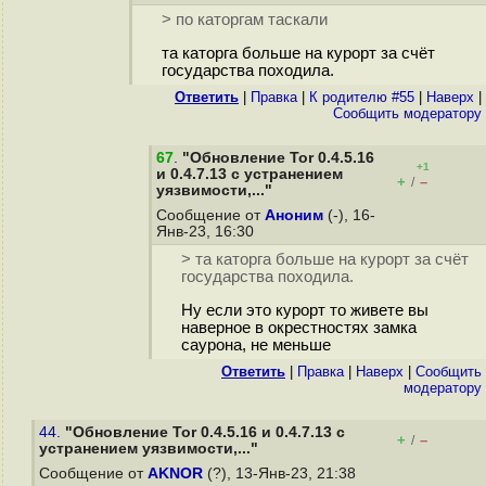
> по каторгам таскали
та каторга больше на курорт за счёт
государства походила.
Ответить
|
Правка
|
К родителю #55
|
Наверх
|
Cообщить модератору
67
.
"Обновление Tor 0.4.5.16
+1
и 0.4.7.13 с устранением
+
–
/
уязвимости,..."
Сообщение от
Аноним
(-), 16-
Янв-23, 16:30
> та каторга больше на курорт за счёт
государства походила.
Ну если это курорт то живете вы
наверное в окрестностях замка
саурона, не меньше
Ответить
|
Правка
|
Наверх
|
Cообщить
модератору
44.
"Обновление Tor 0.4.5.16 и 0.4.7.13 с
+
–
/
устранением уязвимости,..."
Сообщение от
AKNOR
(?), 13-Янв-23, 21:38