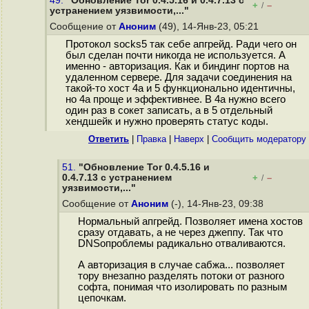
49.
"Обновление Tor 0.4.5.16 и 0.4.7.13 с
+
–
/
устранением уязвимости,..."
Сообщение от
Аноним
(49), 14-Янв-23, 05:21
Протокол socks5 так себе апгрейд. Ради чего он
был сделан почти никогда не используется. А
именно - авторизация. Как и биндинг портов на
удаленном сервере. Для задачи соединения на
такой-то хост 4а и 5 функционально идентичны,
но 4а проще и эффективнее. В 4а нужно всего
один раз в сокет записать, а в 5 отдельный
хендшейк и нужно проверять статус коды.
Ответить
|
Правка
|
Наверх
|
Cообщить модератору
51.
"Обновление Tor 0.4.5.16 и
0.4.7.13 с устранением
+
–
/
уязвимости,..."
Сообщение от
Аноним
(-), 14-Янв-23, 09:38
Нормальный апгрейд. Позволяет имена хостов
сразу отдавать, а не через джеппу. Так что
DNSопроблемы радикально отваливаются.
А авторизация в случае сабжа... позволяет
тору внезапно разделять потоки от разного
софта, понимая что изолировать по разным
цепочкам.