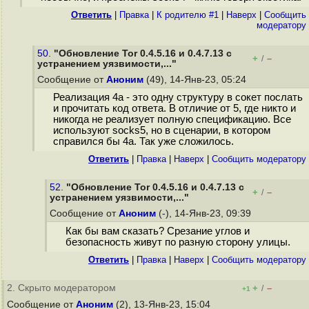
Ответить
|
Правка
|
К родителю #1
|
Наверх
|
Cообщить
модератору
50.
"Обновление Tor 0.4.5.16 и 0.4.7.13 с
+
–
/
устранением уязвимости,..."
Сообщение от
Аноним
(49), 14-Янв-23, 05:24
Реализация 4а - это одну структуру в сокет послать
и прочитать код ответа. В отличие от 5, где никто и
никогда не реализует полную спецификацию. Все
используют socks5, но в сценарии, в котором
справился бы 4а. Так уже сложилось.
Ответить
|
Правка
|
Наверх
|
Cообщить модератору
52.
"Обновление Tor 0.4.5.16 и 0.4.7.13 с
+
–
/
устранением уязвимости,..."
Сообщение от
Аноним
(-), 14-Янв-23, 09:39
Как бы вам сказать? Срезание углов и
безопасность живут по разную сторону улицы.
Ответить
|
Правка
|
Наверх
|
Cообщить модератору
2. Скрыто модератором
+
–
/
+1
Сообщение от
Аноним
(2), 13-Янв-23, 15:04