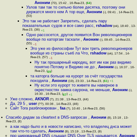
Аноним
(70), 15:42 , 16-Янв-23, (
64
)
Узлов там так то сильно более десятка, поэтому они
держатся много кем А тор еще
,
Аноним
(-), 09:41 , 14-Янв-23,
(53)
Это так не работает Запретить, сделать пару
показательных судов и все само расс
,
rshadow
(ok), 18:40 , 13-
Янв-23, (36)
+1
Одно рассосется, другое появится Вон революционеров
вообще по каторгам таскали
,
Аноним
(-), 09:45 , 14-Янв-23,
(55)
–1
Это уже из философии Тут вон треть революционеров
вообще из страны съеб ла Что
,
rshadow
(ok), 17:54 , 14-
Янв-23, (57)
–1
Ну так прошареный народец, вот им как раз видимо
понятно Потому и Видимо не до
,
Аноним
(-), 16:37 , 16-
Янв-23, (
)
69
та каторга больше на курорт за счёт государства
походила
,
Аноним
(19), 23:33 , 14-Янв-23, (
61
)
+1
Ну если это курорт то живете вы наверное в
окрестностях замка саурона, не меньше
,
Аноним
(-),
16:30 , 16-Янв-23, (
)
67
+1
Уже сложно
,
AKNOR
(?), 21:38 , 13-Янв-23, (44)
Да, 29 5
,
user
(??), 00:36 , 14-Янв-23, (46)
Сайт Torа разблокирован
,
faa
(?), 10:40 , 14-Янв-23, (56)
Спасибо дидам за cleartext в DNS-запросах
,
Аноним
(8), 15:18 , 13-
Янв-23, (8)
а как надо было и в новости написано, что владелец днса может
там что-то сделать
,
Аноним
(9), 15:19 , 13-Янв-23, (9)
про шированный DNS слышал DNS Over TLS называется
,
Аноним