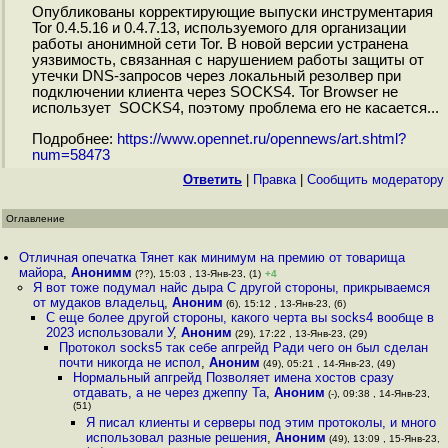
Опубликованы корректирующие выпуски инструментария
Tor 0.4.5.16 и 0.4.7.13, используемого для организации
работы анонимной сети Tor. В новой версии устранена
уязвимость, связанная с нарушением работы защиты от
утечки DNS-запросов через локальный резолвер при
подключении клиента через SOCKS4. Tor Browser не
использует SOCKS4, поэтому проблема его не касается...
Подробнее:
https://www.opennet.ru/opennews/art.shtml?
num=58473
Ответить
|
Правка
|
Cообщить модератору
Оглавление
Отличная опечатка Тянет как минимум на премию от товарища
майора
,
Анонимм
(??), 15:03 , 13-Янв-23, (1)
+4
Я вот тоже подумал найс дыра С другой стороны, прикрываемся
от мудаков владельц
,
Аноним
(6), 15:12 , 13-Янв-23, (6)
С еще более другой стороны, какого черта вы socks4 вообще в
2023 использовали У
,
Аноним
(29), 17:22 , 13-Янв-23, (29)
Протокол socks5 так себе апгрейд Ради чего он был сделан
почти никогда не испол
,
Аноним
(49), 05:21 , 14-Янв-23, (49)
Нормальный апгрейд Позволяет имена хостов сразу
отдавать, а не через джеппу Та
,
Аноним
(-), 09:38 , 14-Янв-23,
(51)
Я писал клиенты и серверы под этим протоколы, и много
использовал разные решения
,
Аноним
(49), 13:09 , 15-Янв-23,