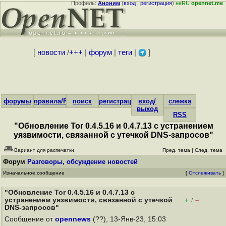
Профиль:
Аноним
(
вход
|
регистрация
)
неRU
opennet.me
[
новости
/
+++
|
форум
|
теги
|
]
форумы
правила/FAQ
поиск
регистрация
вход/
слежка
выход
RSS
"Обновление Tor 0.4.5.16 и 0.4.7.13 с устранением
уязвимости, связанной с утечкой DNS-запросов"
Вариант для распечатки
Пред. тема
|
След. тема
Форум
Разговоры, обсуждение новостей
Изначальное сообщение
[
Отслеживать
]
"Обновление Tor 0.4.5.16 и 0.4.7.13 с
устранением уязвимости, связанной с утечкой
+
–
/
DNS-запросов"
Сообщение от
opennews
(??), 13-Янв-23, 15:03