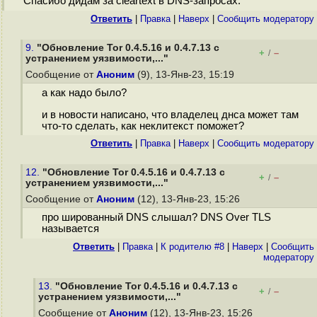
Спасибо дидам за cleartext в DNS-запросах.
Ответить
|
Правка
|
Наверх
|
Cообщить модератору
9.
"Обновление Tor 0.4.5.16 и 0.4.7.13 с
+
–
/
устранением уязвимости,..."
Сообщение от
Аноним
(9), 13-Янв-23, 15:19
а как надо было?
и в новости написано, что владелец днса может там
что-то сделать, как неклитекст поможет?
Ответить
|
Правка
|
Наверх
|
Cообщить модератору
12.
"Обновление Tor 0.4.5.16 и 0.4.7.13 с
+
–
/
устранением уязвимости,..."
Сообщение от
Аноним
(12), 13-Янв-23, 15:26
про шированный DNS слышал? DNS Over TLS
называется
Ответить
|
Правка
|
К родителю #8
|
Наверх
|
Cообщить
модератору
13.
"Обновление Tor 0.4.5.16 и 0.4.7.13 с
+
–
/
устранением уязвимости,..."
Сообщение от
Аноним
(12), 13-Янв-23, 15:26