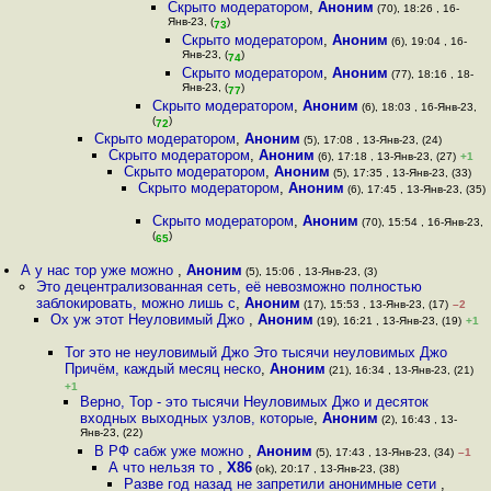
Скрыто модератором
,
Аноним
(70), 18:26 , 16-
Янв-23, (
)
73
Скрыто модератором
,
Аноним
(6), 19:04 , 16-
Янв-23, (
)
74
Скрыто модератором
,
Аноним
(77), 18:16 , 18-
Янв-23, (
)
77
Скрыто модератором
,
Аноним
(6), 18:03 , 16-Янв-23,
(
)
72
Скрыто модератором
,
Аноним
(5), 17:08 , 13-Янв-23, (24)
Скрыто модератором
,
Аноним
(6), 17:18 , 13-Янв-23, (27)
+1
Скрыто модератором
,
Аноним
(5), 17:35 , 13-Янв-23, (33)
Скрыто модератором
,
Аноним
(6), 17:45 , 13-Янв-23, (35)
Скрыто модератором
,
Аноним
(70), 15:54 , 16-Янв-23,
(
)
65
А у нас тор уже можно
,
Аноним
(5), 15:06 , 13-Янв-23, (3)
Это децентрализованная сеть, её невозможно полностью
заблокировать, можно лишь с
,
Аноним
(17), 15:53 , 13-Янв-23, (17)
–2
Ох уж этот Неуловимый Джо
,
Аноним
(19), 16:21 , 13-Янв-23, (19)
+1
Tor это не неуловимый Джо Это тысячи неуловимых Джо
Причём, каждый месяц неско
,
Аноним
(21), 16:34 , 13-Янв-23, (21)
+1
Верно, Тор - это тысячи Неуловимых Джо и десяток
входных выходных узлов, которые
,
Аноним
(2), 16:43 , 13-
Янв-23, (22)
В РФ сабж уже можно
,
Аноним
(5), 17:43 , 13-Янв-23, (34)
–1
А что нельзя то
,
X86
(ok), 20:17 , 13-Янв-23, (38)
Разве год назад не запретили анонимные сети
,