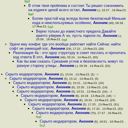
(
)
62
В этом твоя проблема и состоит Ты решил сэкономить
на кодинге ценой всего остал
,
Аноним
(-), 16:27 , 16-Янв-23,
(
)
66
Более простой код всегда более безопасный Меньше
кода и неиспользуемых особенно
,
Аноним
(49), 09:39 ,
17-Янв-23, (
)
76
Верно только до известного предела Давайте
крипто уберем А чо, пусть пароли по
,
Аноним
(-),
20:06 , 18-Янв-23, (
)
78
Удачи ему конфиг где это вообще работает найти Сейчас найти
софт не умеющий soc
,
Аноним
(29), 17:21 , 13-Янв-23, (28)
Реализация 4а - это одну структуру в сокет послать и прочитать
код ответа В отл
,
Аноним
(49), 05:24 , 14-Янв-23, (50)
Как бы вам сказать Срезание углов и безопасность живут по
разную сторону улицы
,
Аноним
(-), 09:39 , 14-Янв-23, (52)
Скрыто модератором
,
Аноним
(2), 15:04 , 13-Янв-23, (2)
+1
Скрыто модератором
,
Аноним
(5), 15:12 , 13-Янв-23, (5)
Скрыто модератором
,
Аноним
(2), 15:21 , 13-Янв-23, (10)
Скрыто модератором
,
Аноним
(6), 15:30 , 13-Янв-23, (14)
Скрыто модератором
,
Аноним
(5), 15:51 , 13-Янв-23, (16)
–3
Скрыто модератором
,
Аноним
(6), 16:18 , 13-Янв-23, (18)
+1
Скрыто модератором
,
Аноним
(6), 16:32 , 13-Янв-23, (20)
Скрыто модератором
,
Аноним
(5), 17:25 , 13-Янв-23, (31)
Скрыто модератором
,
Аноним
(6), 17:32 , 13-Янв-23, (32)
Скрыто модератором
,
Аноним
(70), 17:47 , 16-Янв-23,
(
)
70
Скрыто модератором
,
Аноним
(6), 18:01 , 16-Янв-23,
(
)
71