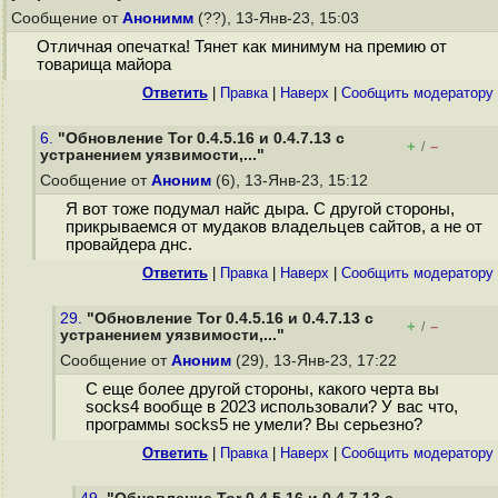
Сообщение от
Анонимм
(??), 13-Янв-23, 15:03
Отличная опечатка! Тянет как минимум на премию от
товарища майора
Ответить
|
Правка
|
Наверх
|
Cообщить модератору
6.
"Обновление Tor 0.4.5.16 и 0.4.7.13 с
+
–
/
устранением уязвимости,..."
Сообщение от
Аноним
(6), 13-Янв-23, 15:12
Я вот тоже подумал найс дыра. С другой стороны,
прикрываемся от мудаков владельцев сайтов, а не от
провайдера днс.
Ответить
|
Правка
|
Наверх
|
Cообщить модератору
29.
"Обновление Tor 0.4.5.16 и 0.4.7.13 с
+
–
/
устранением уязвимости,..."
Сообщение от
Аноним
(29), 13-Янв-23, 17:22
С еще более другой стороны, какого черта вы
socks4 вообще в 2023 использовали? У вас что,
программы socks5 не умели? Вы серьезно?
Ответить
|
Правка
|
Наверх
|
Cообщить модератору