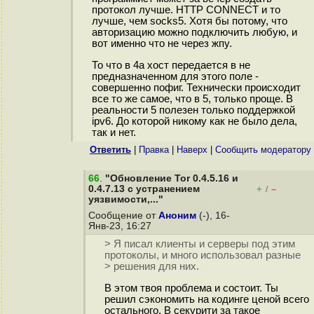
протокол лучше. HTTP CONNECT и то
лучше, чем socks5. Хотя бы потому, что
авторизацию можно подключить любую, и
вот именно что не через жпу.
То что в 4а хост передается в не
предназначенном для этого поле -
совершенно пофиг. Технически происходит
все то же самое, что в 5, только проще. В
реальности 5 полезен только поддержкой
ipv6. До которой никому как не было дела,
так и нет.
Ответить
|
Правка
|
Наверх
|
Cообщить модератору
66
.
"Обновление Tor 0.4.5.16 и
0.4.7.13 с устранением
+
–
/
уязвимости,..."
Сообщение от
Аноним
(-), 16-
Янв-23, 16:27
> Я писал клиенты и серверы под этим
протоколы, и много использовал разные
> решения для них.
В этом твоя проблема и состоит. Ты
решил сэкономить на кодинге ценой всего
остального. В секурити за такое