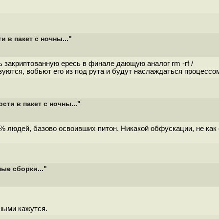
в пакет с ночны..."
ь закриптованную ересь в финале дающую аналог rm -rf /
зуются, вобьют его из под рута и будут наслаждаться процессо
ти в пакет с ночны..."
% людей, базово освоивших питон. Никакой обфускации, не как 
ые сборки..."
ными кажутся.