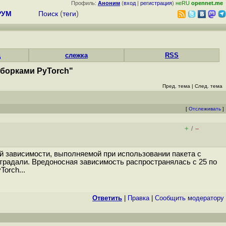
Профиль:
Аноним
(
вход
|
регистрация
)
неRU
opennet.me
РУМ
Поиск
(
теги
)
д
слежка
RSS
сборками PyTorch"
Пред. тема
|
След. тема
[
Отслеживать
]
+
–
/
 зависимости, выполняемой при использовании пакета с
страдали. Вредоносная зависимость распространялась с 25 по
orch...
Ответить
|
Правка
|
Cообщить модератору