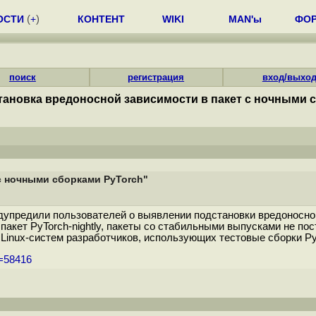
ОСТИ
(
+
)
КОНТЕНТ
WIKI
MAN'ы
ФО
поиск
регистрация
вход/выхо
ановка вредоносной зависимости в пакет с ночными 
с ночными сборками PyTorch"
дупредили пользователей о выявлении подстановки вредоносной
пакет PyTorch-nightly, пакеты со стабильными выпусками не по
Linux-систем разработчиков, использующих тестовые сборки PyT
m=58416