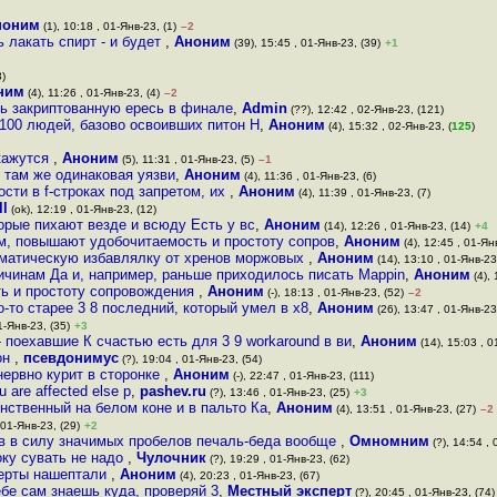
ноним
(1), 10:18 , 01-Янв-23, (1)
–2
 лакать спирт - и будет
,
Аноним
(39), 15:45 , 01-Янв-23, (39)
+1
3)
ним
(4), 11:26 , 01-Янв-23, (4)
–2
дь закриптованную ересь в финале
,
Admin
(??), 12:42 , 02-Янв-23, (121)
 100 людей, базово освоивших питон Н
,
Аноним
(4), 15:32 , 02-Янв-23, (
125
)
 кажутся
,
Аноним
(5), 11:31 , 01-Янв-23, (5)
–1
, там же одинаковая уязви
,
Аноним
(4), 11:36 , 01-Янв-23, (6)
сти в f-строках под запретом, их
,
Аноним
(4), 11:39 , 01-Янв-23, (7)
ll
(ok), 12:19 , 01-Янв-23, (12)
торые пихают везде и всюду Есть у вс
,
Аноним
(14), 12:26 , 01-Янв-23, (14)
+4
м, повышают удобочитаемость и простоту сопров
,
Аноним
(4), 12:45 , 01-Ян
оматическую избавлялку от хренов моржовых
,
Аноним
(14), 13:10 , 01-Янв-23
ричинам Да и, например, раньше приходилось писать Mappin
,
Аноним
(4), 
ь и простоту сопровождения
,
Аноним
(-), 18:13 , 01-Янв-23, (52)
–2
-то старее 3 8 последний, который умел в x8
,
Аноним
(26), 13:47 , 01-Янв-23
1-Янв-23, (35)
+3
- поехавшие К счастью есть для 3 9 workaround в ви
,
Аноним
(14), 15:03 , 0
он
,
псевдонимус
(?), 19:04 , 01-Янв-23, (54)
ервно курит в сторонке
,
Аноним
(-), 22:47 , 01-Янв-23, (111)
 are affected else p
,
pashev.ru
(?), 13:46 , 01-Янв-23, (25)
+3
нственный на белом коне и в пальто Ка
,
Аноним
(4), 13:51 , 01-Янв-23, (27)
–2
 01-Янв-23, (29)
+2
ов в силу значимых пробелов печаль-беда вообще
,
Омномним
(?), 14:54 , 
оку сувать не надо
,
Чулочник
(?), 19:29 , 01-Янв-23, (62)
перты нашептали
,
Аноним
(4), 20:23 , 01-Янв-23, (67)
бе сам знаешь куда, проверяй 3
,
Местный эксперт
(?), 20:45 , 01-Янв-23, (74)