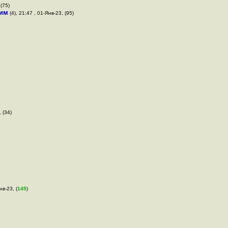
 (75)
им
(4), 21:47 , 01-Янв-23, (95)
 (34)
нв-23, (
145
)