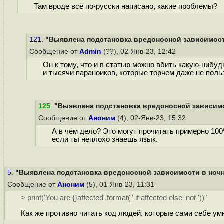
Там вроде всё по-русски написано, какие проблемы?
121.
"Выявлена подстановка вредоносной зависимости 
Сообщение от
Admin
(??), 02-Янв-23, 12:42
Он к тому, что и в статью можно вбить какую-нибуд
и тысячи параноиков, которые торчем даже не поль
125
.
"Выявлена подстановка вредоносной зависимос
Сообщение от
Аноним
(4), 02-Янв-23, 15:32
А в чём дело? Это могут прочитать примерно 100
если ты неплохо знаешь язык.
5.
"Выявлена подстановка вредоносной зависимости в ночн
Сообщение от
Аноним
(5), 01-Янв-23, 11:31
> print('You are {}affected'.format('' if affected else 'not '))"
Как же противно читать код людей, которые сами себе ум