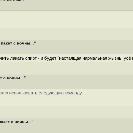
акет с ночны..."
ить лакать спирт - и будет "настаящая нармальная жызнь, усё к
 с ночны..."
 можно использовать следующую команду
кет с ночны..."