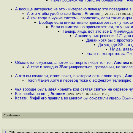
Пакет рошенок на TSMC не обнаружили
,
Ан
А вообще интересно не это - интересно почему это поведение в
А это чтобы удобненько было
,
Аноним
(-), 21:31 , 01-Янв-23, 
А как тогда в чужие системы пролезать, если такие дыры
Вообще если внимательно присмотреться - у них хо
Если внимательно присмотреться, то у них и
Танцор, яйца, вот это всё В Финлянди
И какие у них решения 171 для
Давай хотя бы с простог
Да уж, где SSL, а 
Ну да, дава
Если ты конкретно за Фи
Обколются смузями, а потом вытворяют чёрт-те что
,
Аноним
(4
А тебе и завидно 3Вакцинироваться, гражданин, не жела
А что вы ожидали, ставя пакет, в котором есть слово торч
,
Ано
Torch Факел Хотя и перевод тоже с эффектом телепорно
чья вообще была идея хранить код святая святых на сервере чу
Как необычно нет
,
Аноним
(120), 12:26 , 02-Янв-23, (120)
Кстати, firejail его правила во многом бы сократили ущерб Обы
Сообщения
1.
"Выявлена подстановка вредоносной зависимости в пакет