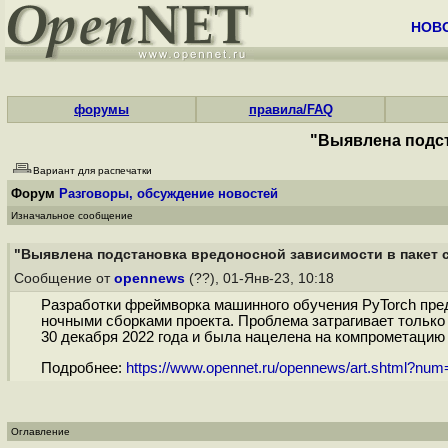
НОВ
форумы
правила/FAQ
"Выявлена подст
Вариант для распечатки
Форум
Разговоры, обсуждение новостей
Изначальное сообщение
"Выявлена подстановка вредоносной зависимости в пакет 
Сообщение от
opennews
(??), 01-Янв-23, 10:18
Разработки фреймворка машинного обучения PyTorch пре
ночными сборками проекта. Проблема затрагивает только 
30 декабря 2022 года и была нацелена на компрометацию 
Подробнее:
https://www.opennet.ru/opennews/art.shtml?nu
Оглавление