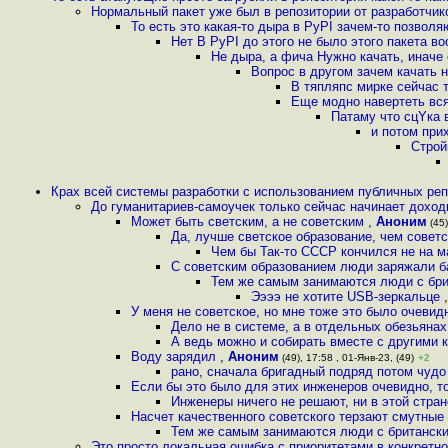
Нормальный пакет уже был в репозитории от разработчик
То есть это какая-то дыра в PyPI зачем-то позвол
Нет В PyPI до этого не было этого пакета в
Не дыра, а фича Нужно качать, иначе
Вопрос в другом зачем качать 
В тяпляпс мирке сейчас 
Еще модно навертеть вс
Патаму что сцYка 
и потом при
Строй
Крах всей системы разработки с использованием публичных реп
До гуманитариев-самоучек только сейчас начинает доход
Может быть светским, а не советским
,
Аноним
(45)
Да, лучше светское образование, чем совет
Чем бы Так-то СССР кончился не на м
С советским образованием люди заряжали ба
Тем же самым занимаются люди с бри
Ээээ не хотите USB-зеркальце
У меня не советское, но мне тоже это было очевид
Дело не в системе, а в отдельных обезьянах
А ведь можно и собирать вместе с другими 
Воду зарядил
,
Аноним
(49), 17:58 , 01-Янв-23, (49)
+2
рано, сначала бригадный подряд потом чудо
Если бы это было для этих инженеров очевидно, то
Инженеры ничего не решают, ни в этой стран
Насчет качественного советского терзают смутн
Тем же самым занимаются люди с британски
Это просто локальная ошибка с приоритетами в конкрет