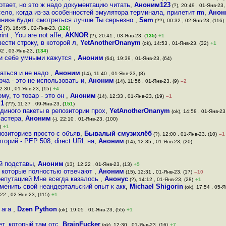
отает, но это ж надо документацию читать
,
Аноним123
(?), 20:49 , 01-Янв-23,
село, когда из-за особенностей эмулятора терминала, прилетит rm
,
Анон
чнике будет смотреться лучше Ты серьезно
,
Sem
(??), 00:32 , 02-Янв-23, (116)
2
(?), 16:45 , 02-Янв-23, (
126
)
int , You are not affe
,
AKNOR
(?), 20:41 , 03-Янв-23, (
135
)
+1
ести строку, в которой л
,
YetAnotherOnanym
(ok), 14:53 , 01-Янв-23, (32)
+1
02 , 03-Янв-23, (
134
)
ми себе умными кажутся
,
Аноним
(64), 19:39 , 01-Янв-23, (64)
аться и не надо
,
Аноним
(14), 11:40 , 01-Янв-23, (8)
ча - это не использовать и
,
Аноним
(14), 11:56 , 01-Янв-23, (9)
–2
2:30 , 01-Янв-23, (15)
+4
у, то товар - это он
,
Аноним
(14), 12:33 , 01-Янв-23, (19)
–1
,
1
(??), 11:37 , 09-Янв-23, (
151
)
диного пакеты в репозитории прох
,
YetAnotherOnanym
(ok), 14:58 , 01-Янв-23,
мастера
,
Аноним
(-), 22:10 , 01-Янв-23, (100)
)
+1
позиториев просто с объяв
,
Бывалый смузихлёб
(?), 12:00 , 01-Янв-23, (10)
–1
торий - PEP 508, direct URL на
,
Аноним
(14), 12:35 , 01-Янв-23, (20)
й подставы
,
Аноним
(13), 12:22 , 01-Янв-23, (13)
+5
, которые полностью отвечают
,
Аноним
(15), 12:31 , 01-Янв-23, (17)
–10
 репутацией Мне всегда казалось
,
Анонус
(?), 14:12 , 01-Янв-23, (28)
+1
менить свой неандертальский опыт к акк
,
Michael Shigorin
(ok), 17:54 , 05-Я
:22 , 02-Янв-23, (115)
+1
 ага
,
Dzen Python
(ok), 19:05 , 01-Янв-23, (55)
+1
ет, который там отс
,
BrainFucker
(ok), 12:30 , 01-Янв-23, (16)
+7