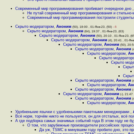
Современный мир программирования пробивает очередное дно
Не путай современный мир программирования и стильно-
Современный мир программирования построили студенты 
Скрыто модератором
,
Аноним
(50), 18:00 , 01-Янв-23, (50)
–5
Скрыто модератором
,
Аноним
(64), 19:37 , 01-Янв-23, (63)
Скрыто модератором
,
Аноним
(50), 20:10 , 01-Янв-23, (6
Скрыто модератором
,
Аноним
(4), 20:41 , 01-Янв
Скрыто модератором
,
Аноним
(50), 20:5
Скрыто модератором
,
Аноним
(
Скрыто модератором
,
Ан
Скрыто модератор
Скрыто мод
Скрыт
Скрыт
Скрыто модератором
,
Аноним
(
Скрыто модератором
,
Ан
Скрыто модератором
,
Аноним
(-
Скрыто модератором
,
Аноним
(-), 21:47
Скрыто модератором
,
Аноним
(
Скрыто модератором
,
Ан
Удобненькие язычки с удобненькими пакетными менеджерами
,
Всё норм, торчём никто не пользуется, он для отсталых, всё п
А где подборка самых значимых событий года В этом году не б
О том, что зарубежные производители российских процес
Да уж, TSMC в минувшем году пробило дно, это п