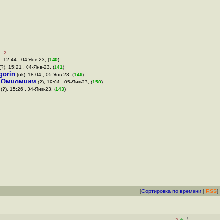
1
–2
, 12:44 , 04-Янв-23, (
140
)
(?), 15:21 , 04-Янв-23, (
141
)
gorin
(ok), 18:04 , 05-Янв-23, (
149
)
,
Омномним
(?), 19:04 , 05-Янв-23, (
150
)
(?), 15:26 , 04-Янв-23, (
143
)
[
Сортировка по времени
|
RSS
]
+
–
/
–2