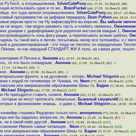
ов PyTorch, а злоумышленник
,
SilverCutePony
(ok), 17:16 , 01-Янв-23, (46)
яющая использовать одно и то же
,
BrainFucker
(ok), 17:25 , 01-Янв-23, (48)
ообще, его туда залили злоумышленники
,
SilverCutePony
(ok), 18:17 , 01-Янв-
 соевый прохраммистик на циферки передерну
,
Dzen Python
(ok), 19:14 , 01-
новые версии просто так Ну зафиксируйте вы версию
,
Вы забыли запол
так не модно, там модно разявить пасть и хлебать свеженьк
,
Омномним
яких докеров с дыроформами для редеплоя инстансов каждые 1
,
Омном
воспроизводимость конь-фигу-рации, а переписывать всякие шаблон
,
Ом
ходишь ты такой весь в белом, посылаешь нахер все пупошефы, и с мат
ный и документированный - это тогда не тяпляпс по определению Тяпля
Обнови, чо как неродной СТАНДАРТ ЖИ А тело, на самом деле, пошло
озиториев И Питона в
,
Аноним
(41), 15:57 , 01-Янв-23, (41)
ить, то что было очевидным
,
Аноним
(42), 17:00 , 01-Янв-23, (42)
+2
, 17:14 , 01-Янв-23, (45)
–3
ское
,
Аноним
(-), 20:59 , 01-Янв-23, (80)
–3
атериальном фронте, а на духовном -- которо
,
Michael Shigorin
(ok), 17:57 
нки с водой по телевизору от Чумака, ле
,
Neon
(??), 00:33 , 03-Янв-23, (
128
)
танским или американским образованием Шизы то
,
Бздюк
(?), 06:40 , 04-Янв
,
Michael Shigorin
(ok), 17:58 , 05-Янв-23, (
147
)
но Но приходится ставить скомпи
,
Аноним
(14), 17:21 , 01-Янв-23, (47)
, которые не могут прописать локальные
,
Бывалый смузихлёб
(?), 08:15 ,
которых в физиономию знаешь , и даже с
,
Michael Shigorin
(ok), 18:00 , 05-Я
 конвейер глазника Федорова только пото
,
anonymous
(??), 20:35 , 01-Янв-23,
гда они бы задались вопросом, по
,
Аноним
(-), 21:29 , 01-Янв-23, (87)
+1
е, ни в какой-либо другой
,
Аноним
(127), 16:48 , 02-Янв-23, (
127
)
ые сомнения Именно самые читающие
,
Neon
(??), 00:34 , 03-Янв-23, (
129
)
м или американским образованием Шизы то
,
Бздюк
(?), 07:07 , 04-Янв-23, (
13
ном менеджере пакетов
,
Аноним
(123), 13:38 , 02-Янв-23, (123)