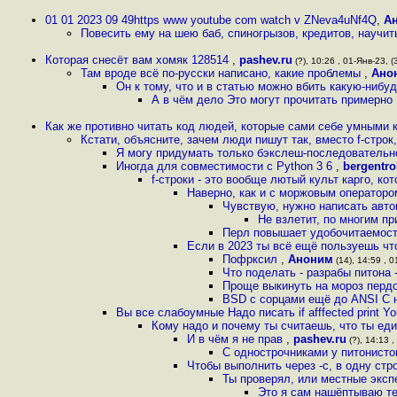
01 01 2023 09 49https www youtube com watch v ZNeva4uNf4Q
,
А
Повесить ему на шею баб, спиногрызов, кредитов, научить
Которая снесёт вам хомяк 128514
,
pashev.ru
(?), 10:26 , 01-Янв-23, (
Там вроде всё по-русски написано, какие проблемы
,
Ано
Он к тому, что и в статью можно вбить какую-нибу
А в чём дело Это могут прочитать примерно
Как же противно читать код людей, которые сами себе умными
Кстати, объясните, зачем люди пишут так, вместо f-строк
Я могу придумать только бэкслеш-последовательно
Иногда для совместимости с Python 3 6
,
bergentro
f-строки - это вообще лютый культ карго, ко
Наверно, как и с моржовым операторо
Чувствую, нужно написать авт
Не взлетит, по многим п
Перл повышает удобочитаемост
Если в 2023 ты всё ещё пользуешь что
Пофрксил
,
Аноним
(14), 14:59 , 0
Что поделать - разрабы питона 
Проще выкинуть на мороз перд
BSD с сорцами ещё до ANSI C н
Вы все слабоумные Надо писать if afffected print You
Кому надо и почему ты считаешь, что ты еди
И в чём я не прав
,
pashev.ru
(?), 14:13 ,
С однострочниками у питонист
Чтобы выполнить через -c, в одну стр
Ты проверял, или местные экс
Это я сам нашёптываю те