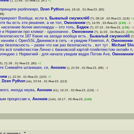
оним
(-), 21:49 , 01-Янв-23, (97)
+1
 принципе разблокиро
,
Dzen Python
(ok), 19:16 , 01-Янв-23, (60)
(88)
 прикроют Вообще, если в
,
Бывалый смузихлёб
(?), 08:19 , 02-Янв-23, (118)
+
тя бы есть эти решения, а не тол
,
Омномним
(?), 14:55 , 03-Янв-23, (
133
)
–1
 население более миллиарда -- это толь
,
Бздюк
(?), 07:10 , 04-Янв-23, (
138
)
–1
и и Норвегии про климат - однозначно
,
Омномним
(?), 11:03 , 04-Янв-23, (
139
)
 безопасности 187 Какие на западе вообще есть
,
Бывалый смузихлёб
(?)
о начнём с OpenSSL Двинемся в сеть - и увидим Flowmon, A
,
Омномним
где безопасность -- разве что как раз безопасность , вот тут
,
Michael Shi
йте всё плейнтекстом Лично с банковской картой плейнтекстом онлайн п
нляндию с Норвегией - для начала увидим ведро Потом Ave
,
Омномним
5), 21:39 , 01-Янв-23, (90)
+2
ете Снимайте штанишки, се
,
Аноним
(-), 21:50 , 01-Янв-23, (98)
–2
ним
(-), 22:34 , 01-Янв-23, (110)
+2
,
Dzen Python
(ok), 23:54 , 01-Янв-23, (113)
жого, иногда неува
,
Аноним
(41), 10:15 , 02-Янв-23, (119)
–1
чным процессам н
,
Аноним
(144), 16:17 , 05-Янв-23, (
144
)
 с ночны..."