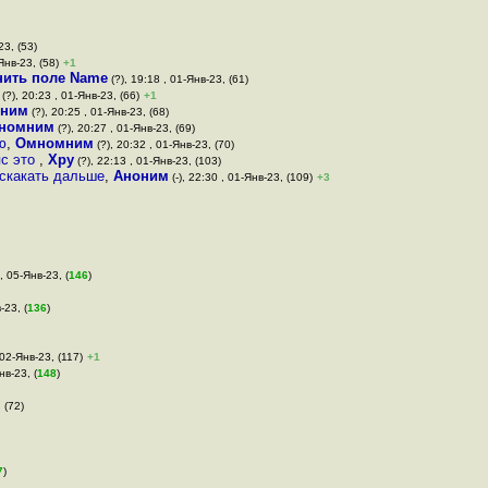
23, (53)
Янв-23, (58)
+1
нить поле Name
(?), 19:18 , 01-Янв-23, (61)
(?), 20:23 , 01-Янв-23, (66)
+1
ним
(?), 20:25 , 01-Янв-23, (68)
номним
(?), 20:27 , 01-Янв-23, (69)
ю
,
Омномним
(?), 20:32 , 01-Янв-23, (70)
пс это
,
Хру
(?), 22:13 , 01-Янв-23, (103)
 скакать дальше
,
Аноним
(-), 22:30 , 01-Янв-23, (109)
+3
, 05-Янв-23, (
146
)
-23, (
136
)
 02-Янв-23, (117)
+1
нв-23, (
148
)
 (72)
7
)