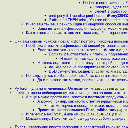
Dedent и все отлично раб
Наверно, будет ве
Dedent в одностро
print pony if True else print horse
,
iPony12941
if afffected THEN print , You are affected else pr
И что там так тебя ранило Один из овер9000 способов выв
Ваша петанячья феласофия нарушена
,
жоск
(?), 18:
Как же противно читать комментарии людей, которые са
Они там совсем кукухой поехали Вот поэтому питорчем пользов
Проблема в том, что официальный способ установки питор
Если ты платишь товар это тоже ты
,
Аноним
(15), 1
Если ты работодатель и платишь подчинённом
И если не платишь, то товар тоже он
Можешь подсказать экосистему, в которой все до е
да, код-ревю на предприятии относительно 
BSD семейство
,
Бздюк
(?), 12:50 , 02-Янв-23, (122
Но ведь, ну как же без своих потайных маня-пакетов и ре
Да и в питоне так можно, вообще хоть на гит репози
PyTorch нули на отличненько
,
Омномним
(?), 12:10 , 01-Янв-23, (11)
пятифакторная небинарная аутентификация могла спасти от это
А ещё можно просто пользоваться платными продуктами
А можно пример, как кто-то ответил юридически и
Тот же торчок в соседних темах пытался при
Привет от шифровальщика Пети
,
mikhailnov
(ok), 00
И переписъ на Руст
,
Аноним
(22), 12:48 , 01-Янв-23, (22)
+2
Мамай-клянус Пакет читсый, сам духтор уэбом правирял,
То есть атакующие просто загрузили в репозиторий какой-то пак