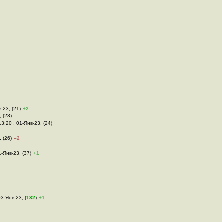
в-23, (21)
+2
, (23)
13:20 , 01-Янв-23, (24)
, (26)
–2
1-Янв-23, (37)
+1
03-Янв-23, (
132
)
+1