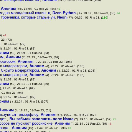
,
Аноним
(45), 17:04 , 01-Янв-23, (44)
+2
модно-молодёжный кодинг н
,
Dzen Python
(ok), 19:07 , 01-Янв-23, (56)
+4
троечники, которые старые уч
,
Neon
(??), 00:36 , 03-Янв-23, (
130
)
5)
–1
-23, (73)
8 , 01-Янв-23, (79)
4), 21:04 , 01-Янв-23, (81)
оним
(50), 21:09 , 01-Янв-23, (83)
ом
,
Аноним
(4), 21:25 , 01-Янв-23, (86)
ератором
,
Аноним
(-), 22:14 , 01-Янв-23, (104)
о модератором
,
Аноним
(4), 22:22 , 01-Янв-23, (105)
Скрыто модератором
,
Аноним
(-), 22:26 , 01-Янв-23, (108)
о модератором
,
Аноним
(4), 22:24 , 01-Янв-23, (106)
4), 21:07 , 01-Янв-23, (82)
оним
(50), 21:21 , 01-Янв-23, (85)
), 21:43 , 01-Янв-23, (92)
 , 01-Янв-23, (94)
4), 21:52 , 01-Янв-23, (99)
оним
(-), 22:24 , 01-Янв-23, (107)
Аноним
(-), 18:12 , 01-Янв-23, (51)
ользуются тензорфлоу
,
Аноним
(57), 19:12 , 01-Янв-23, (57)
удет
,
Вы забыли заполнить поле Name
(?), 19:15 , 01-Янв-23, (59)
+1
соров не пускают российские
,
Аноним
(-), 21:34 , 01-Янв-23, (89)
–6
равда
,
Аноним
(45), 21:44 , 01-Янв-23, (93)
+3