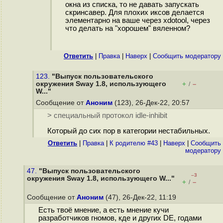
окна из списка, то не давать запускать
скринсавер. Для плохих иксов делается
элементарно на ваше через xdotool, через
что делать на "хорошем" вяленном?
Ответить
|
Правка
|
Наверх
|
Cообщить модератору
123.
"Выпуск пользовательского
окружения Sway 1.8, использующего
+
–
/
W..."
Сообщение от
Аноним
(123), 26-Дек-22, 20:57
> специальный протокол idle-inhibit
Который до сих пор в категории нестабильных.
Ответить
|
Правка
|
К родителю #43
|
Наверх
|
Cообщить
модератору
47.
"Выпуск пользовательского
–3
окружения Sway 1.8, использующего W..."
+
–
/
Сообщение от
Аноним
(47), 26-Дек-22, 11:19
Есть твоё мнение, а есть мнение кучи
разработчиков гномов, кде и других DE, годами