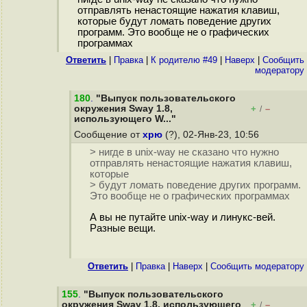
отправлять ненастоящие нажатия клавиш,
которые будут ломать поведение других
программ. Это вообще не о графических
программах
Ответить
|
Правка
|
К родителю #49
|
Наверх
|
Cообщить
модератору
180
.
"Выпуск пользовательского
окружения Sway 1.8,
+
–
/
использующего W..."
Сообщение от
хрю
(?), 02-Янв-23, 10:56
> нигде в unix-way не сказано что нужно
отправлять ненастоящие нажатия клавиш,
которые
> будут ломать поведение других программ.
Это вообще не о графических программах
А вы не путайте unix-way и линукс-вей.
Разные вещи.
Ответить
|
Правка
|
Наверх
|
Cообщить модератору
155
.
"Выпуск пользовательского
окружения Sway 1.8, использующего
+
–
/