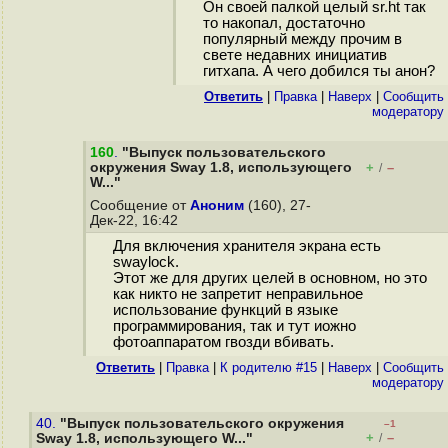
Он своей палкой целый sr.ht так
то накопал, достаточно
популярный между прочим в
свете недавних инициатив
гитхапа. А чего добился ты анон?
Ответить
|
Правка
|
Наверх
|
Cообщить
модератору
160
.
"Выпуск пользовательского
окружения Sway 1.8, использующего
+
–
/
W..."
Сообщение от
Аноним
(160), 27-
Дек-22, 16:42
Для включения хранителя экрана есть
swaylock.
Этот же для других целей в основном, но это
как никто не запретит неправильное
использование функций в языке
программирования, так и тут иожно
фотоаппаратом гвозди вбивать.
Ответить
|
Правка
|
К родителю #15
|
Наверх
|
Cообщить
модератору
40.
"Выпуск пользовательского окружения
–1
+
–
Sway 1.8, использующего W..."
/