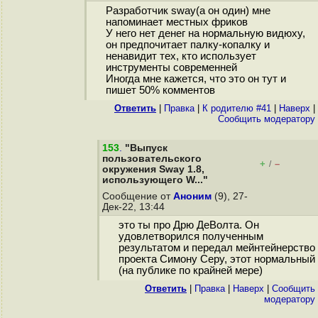
Разработчик sway(а он один) мне
напоминает местных фриков
У него нет денег на нормальную видюху,
он предпочитает палку-копалку и
ненавидит тех, кто использует
инструменты современней
Иногда мне кажется, что это он тут и
пишет 50% комментов
Ответить
|
Правка
|
К родителю #41
|
Наверх
|
Cообщить модератору
153
.
"Выпуск
пользовательского
+
–
/
окружения Sway 1.8,
использующего W..."
Сообщение от
Аноним
(9), 27-
Дек-22, 13:44
это ты про Дрю ДеВолта. Он
удовлетворился полученным
результатом и передал мейнтейнерство
проекта Симону Серу, этот нормальный
(на публике по крайней мере)
Ответить
|
Правка
|
Наверх
|
Cообщить
модератору