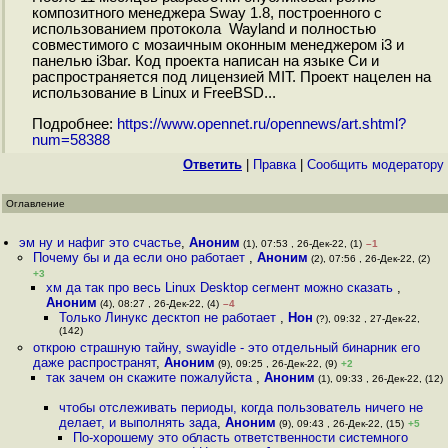
композитного менеджера Sway 1.8, построенного с
использованием протокола Wayland и полностью
совместимого с мозаичным оконным менеджером i3 и
панелью i3bar. Код проекта написан на языке Си и
распространяется под лицензией MIT. Проект нацелен на
использование в Linux и FreeBSD...
Подробнее:
https://www.opennet.ru/opennews/art.shtml?
num=58388
Ответить
|
Правка
|
Cообщить модератору
Оглавление
эм ну и нафиг это счастье
,
Аноним
(1), 07:53 , 26-Дек-22, (1)
–1
Почему бы и да если оно работает
,
Аноним
(2), 07:56 , 26-Дек-22, (2)
+3
хм да так про весь Linux Desktop сегмент можно сказать
,
Аноним
(4), 08:27 , 26-Дек-22, (4)
–4
Только Линукс десктоп не работает
,
Нон
(?), 09:32 , 27-Дек-22,
(142)
открою страшную тайну, swayidle - это отдельный бинарник его
даже распространят
,
Аноним
(9), 09:25 , 26-Дек-22, (9)
+2
так зачем он скажите пожалуйста
,
Аноним
(1), 09:33 , 26-Дек-22, (12)
чтобы отслеживать периоды, когда пользователь ничего не
делает, и выполнять зада
,
Аноним
(9), 09:43 , 26-Дек-22, (15)
+5
По-хорошему это область ответственности системного