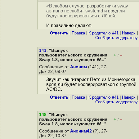
>В любом случае, разработчики sway
активно не любят systemd и вряд ли
будут кооперироваться с Лёней.
И правильно делают.
Ответить
|
Правка
|
К родителю #41
|
Наверх
|
Cообщить модератору
141.
"Выпуск
пользовательского окружения
+
–
/
Sway 1.8, использующего W..."
Сообщение от
Аноним
(141), 27-
Дек-22, 09:07
Звучит как гитарист Петя из Мончегорска
вряд ли будет кооперироваться с группой
AC/DC.
Ответить
|
Правка
|
К родителю #41
|
Наверх
|
Cообщить модератору
148
.
"Выпуск
пользовательского окружения
+
–
/
Sway 1.8, использующего W..."
Сообщение от
Аноним42
(?), 27-
Дек-22, 10:37