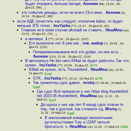
будет отжирать больше батаре
,
Аноним
(88), 15:04 , 26-
Дек-22, (88)
–1
это событие декады, если не всего 21го века
,
Аноним
(4),
16:14 , 26-Дек-22, (98)
если КДЕ почистить как следует, отключив baloo, то будет
меньше 2ГБ точно
,
InuYasha
(??), 12:47 , 26-Дек-22, (61)
Главное ни в коем случае akonadi не ставить
,
НяшМяш
(ok),
13:43 , 26-Дек-22, (74)
–1
и непомук
,
1
(??), 16:34 , 26-Дек-22, (107)
Его выпилили лет 8 уже как
,
тов. майор
(?), 19:46 , 26-
Дек-22, (120)
Попереименовывали всё это добро, но оно есть
,
Аноним
(124), 21:34 , 26-Дек-22, (124)
В автозапуск Но без него KMail не будет работать Так что,
нужен
,
InuYasha
(??), 10:09 , 31-Дек-22, (
177
)
KMail не нужен, есть Thunderbird
,
НяшМяш
(ok), 14:40 ,
31-Дек-22, (
)
178
GTK
,
InuYasha
(??), 10:10 , 02-Янв-23, (
179
)
Так громоптиц сдох давно
,
mistiq
(?), 09:49 , 16-Май-23,
(
)
186
Где сдох Всё прекрасно у них https blog thunderbird
net 2023 05 thunderbird-
,
НяшМяш
(ok), 11:10 , 16-
Май-23, (
)
187
Да щаззз у них как лет 8 назад сдох плагин to
tray, так и дохлый, как сломали лд
,
Misriq
(?),
11:18 , 16-Май-23, (
)
188
В инклюзивной команде непонятными
ругательствами Tray и LDAP нельзя
бросаться, ч
,
НяшМяш
(ok), 11:29 , 17-Май-23, (
189
)