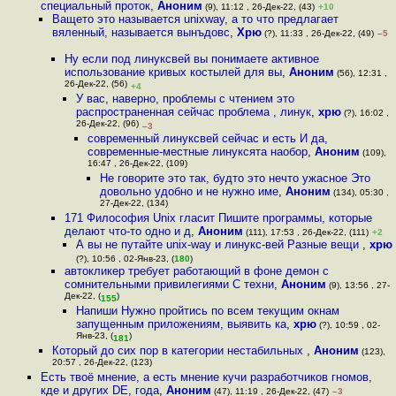
специальный проток
,
Аноним
(9), 11:12 , 26-Дек-22, (43)
+10
Ващето это называется unixway, а то что предлагает
вяленный, называется вынъдовс
,
Хрю
(?), 11:33 , 26-Дек-22, (49)
–5
Ну если под линуксвей вы понимаете активное
использование кривых костылей для вы
,
Аноним
(56), 12:31 ,
26-Дек-22, (56)
+4
У вас, наверно, проблемы с чтением это
распространенная сейчас проблема , линук
,
хрю
(?), 16:02 ,
26-Дек-22, (96)
–3
современный линуксвей сейчас и есть И да,
современные-местные линуксята наобор
,
Аноним
(109),
16:47 , 26-Дек-22, (109)
Не говорите это так, будто это нечто ужасное Это
довольно удобно и не нужно име
,
Аноним
(134), 05:30 ,
27-Дек-22, (134)
171 Философия Unix гласит Пишите программы, которые
делают что-то одно и д
,
Аноним
(111), 17:53 , 26-Дек-22, (111)
+2
А вы не путайте unix-way и линукс-вей Разные вещи
,
хрю
(?), 10:56 , 02-Янв-23, (
180
)
автокликер требует работающий в фоне демон с
сомнительными привилегиями С техни
,
Аноним
(9), 13:56 , 27-
Дек-22, (
)
155
Напиши Нужно пройтись по всем текущим окнам
запущенным приложениям, выявить ка
,
хрю
(?), 10:59 , 02-
Янв-23, (
)
181
Который до сих пор в категории нестабильных
,
Аноним
(123),
20:57 , 26-Дек-22, (123)
Есть твоё мнение, а есть мнение кучи разработчиков гномов,
кде и других DE, года
,
Аноним
(47), 11:19 , 26-Дек-22, (47)
–3