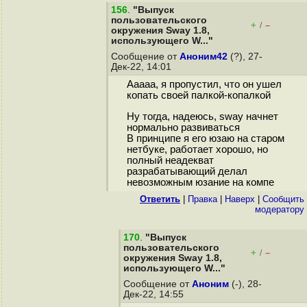
156
.
"Выпуск
пользовательского
+
–
/
окружения Sway 1.8,
использующего W..."
Сообщение от
Аноним42
(?), 27-
Дек-22, 14:01
Ааааа, я пропустил, что он ушел
копать своей палкой-копалкой
Ну тогда, надеюсь, sway начнет
нормально развиваться
В принципе я его юзаю на старом
нетбуке, работает хорошо, но
полный неадекват
разрабатывающий делал
невозможным юзание на компе
Ответить
|
Правка
|
Наверх
|
Cообщить
модератору
170
.
"Выпуск
пользовательского
+
–
/
окружения Sway 1.8,
использующего W..."
Сообщение от
Аноним
(-), 28-
Дек-22, 14:55