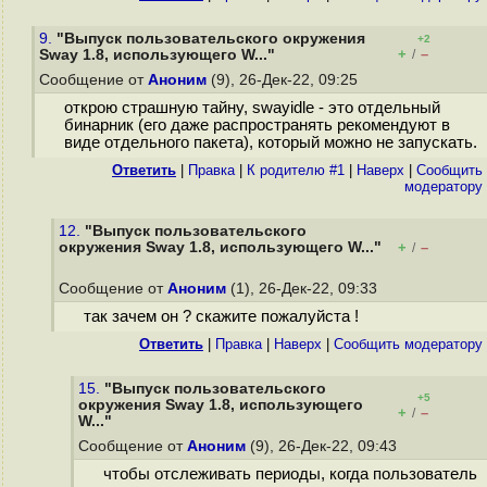
9.
"Выпуск пользовательского окружения
+2
+
–
Sway 1.8, использующего W..."
/
Сообщение от
Аноним
(9), 26-Дек-22, 09:25
открою страшную тайну, swayidle - это отдельный
бинарник (его даже распространять рекомендуют в
виде отдельного пакета), который можно не запускать.
Ответить
|
Правка
|
К родителю #1
|
Наверх
|
Cообщить
модератору
12.
"Выпуск пользовательского
окружения Sway 1.8, использующего W..."
+
–
/
Сообщение от
Аноним
(1), 26-Дек-22, 09:33
так зачем он ? скажите пожалуйста !
Ответить
|
Правка
|
Наверх
|
Cообщить модератору
15.
"Выпуск пользовательского
+5
окружения Sway 1.8, использующего
+
–
/
W..."
Сообщение от
Аноним
(9), 26-Дек-22, 09:43
чтобы отслеживать периоды, когда пользователь