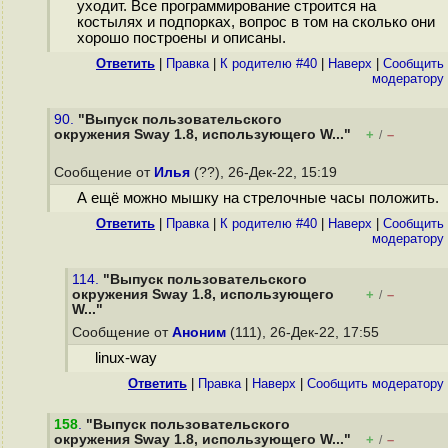
уходит. Все программирование строится на
костылях и подпорках, вопрос в том на сколько они
хорошо построены и описаны.
Ответить
|
Правка
|
К родителю #40
|
Наверх
|
Cообщить
модератору
90.
"Выпуск пользовательского
окружения Sway 1.8, использующего W..."
+
–
/
Сообщение от
Илья
(??), 26-Дек-22, 15:19
А ещё можно мышку на стрелочные часы положить.
Ответить
|
Правка
|
К родителю #40
|
Наверх
|
Cообщить
модератору
114.
"Выпуск пользовательского
окружения Sway 1.8, использующего
+
–
/
W..."
Сообщение от
Аноним
(111), 26-Дек-22, 17:55
linux-way
Ответить
|
Правка
|
Наверх
|
Cообщить модератору
158
.
"Выпуск пользовательского
окружения Sway 1.8, использующего W..."
+
–
/