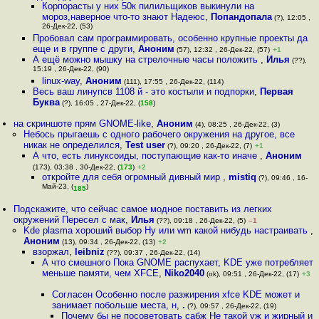
Корпорасты у них 50к пилильщиков выкинули на
мороз,наверное что-то знают Надеюс
,
Попандопала
(?), 12:05 ,
26-Дек-22, (53)
Пробовал сам программировать, особенно крупные проекты да
еще и в группе с други
,
Аноним
(57), 12:32 , 26-Дек-22, (57)
+1
А ещё можно мышку на стрелочные часы положить
,
Илья
(??),
15:19 , 26-Дек-22, (90)
linux-way
,
Аноним
(111), 17:55 , 26-Дек-22, (114)
Весь ваш линyпсв 1108 й - это костыли и подпорки
,
Первая
Буква
(?), 16:05 , 27-Дек-22, (
158
)
на скриншоте прям GNOME-like
,
Аноним
(4), 08:25 , 26-Дек-22, (3)
Небось прыгаешь с одного рабочего окружения на другое, все
никак не определился
,
Test user
(?), 09:20 , 26-Дек-22, (7)
+1
А что, есть линуксоиды, поступающие как-то иначе
,
Аноним
(173), 03:38 , 30-Дек-22, (
173
)
+2
откройте для себя огромный дивный мир
,
mistiq
(?), 09:46 , 16-
Май-23, (
)
185
Подскажите, что сейчас самое модное поставить из легких
окружений Пересел с мак
,
Илья
(??), 09:18 , 26-Дек-22, (5)
–1
Kde plasma хороший выбор Ну или wm какой нибудь настраивать
,
Аноним
(13), 09:34 , 26-Дек-22, (13)
+2
взоржал
,
leibniz
(??), 09:37 , 26-Дек-22, (14)
А что смешного Пока GNOME распухает, KDE уже потребляет
меньше памяти, чем XFCE
,
Niko2040
(ok), 09:51 , 26-Дек-22, (17)
+3
Согласен Особенно после разжирения xfce KDE может и
занимает побольше места, н
,
.
(?), 09:57 , 26-Дек-22, (19)
Почему бы не посоветовать сабж Не такой уж и жирный и