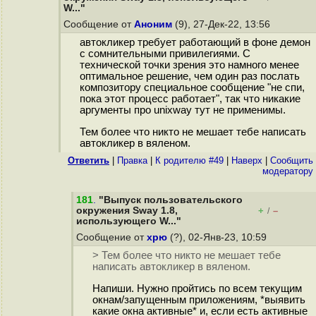
W..."
Сообщение от
Аноним
(9), 27-Дек-22, 13:56
автокликер требует работающий в фоне демон
с сомнительными привилегиями. С
технической точки зрения это намного менее
оптимальное решение, чем один раз послать
композитору специальное сообщение "не спи,
пока этот процесс работает", так что никакие
аргументы про unixway тут не применимы.
Тем более что никто не мешает тебе написать
автокликер в вяленом.
Ответить
|
Правка
|
К родителю #49
|
Наверх
|
Cообщить
модератору
181
.
"Выпуск пользовательского
окружения Sway 1.8,
+
–
/
использующего W..."
Сообщение от
хрю
(?), 02-Янв-23, 10:59
> Тем более что никто не мешает тебе
написать автокликер в вяленом.
Напиши. Нужно пройтись по всем текущим
окнам/запущенным приложениям, *выявить
какие окна активные* и, если есть активные