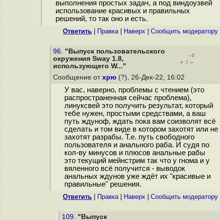
выполнения простых задач, а под виндоузвей
использование красивых и правильных
решений, то так оно и есть.
Ответить
|
Правка
|
Наверх
|
Cообщить модератору
96.
"Выпуск пользовательского
–3
окружения Sway 1.8,
+
–
/
использующего W..."
Сообщение от
хрю
(?), 26-Дек-22, 16:02
У вас, наверно, проблемы с чтением (это
распространенная сейчас проблема),
линуксвей это получить результат, который
тебе нужен, простыми средствами, а ваш
путь ждуноф, ждать пока вам соизволят всё
сделать и том виде в котором захотят или не
захотят разрабы. Т.е. путь свободного
пользователя и анального раба. И судя по
кол-ву минусов и плюсов анальные рабы
это текущий мейнстрим так что у гнома и у
вяленного всё получится - выводок
анальных ждунов уже ждёт их "красивые и
правильные" решения.
Ответить
|
Правка
|
Наверх
|
Cообщить модератору
109.
"Выпуск