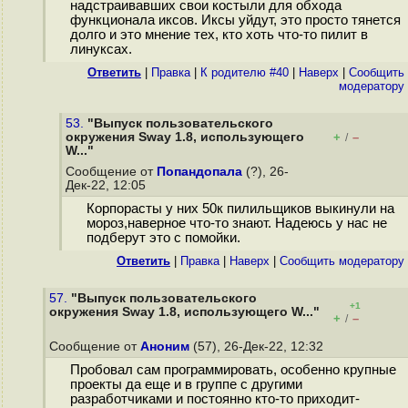
надстраивавших свои костыли для обхода
функционала иксов. Иксы уйдут, это просто тянется
долго и это мнение тех, кто хоть что-то пилит в
линуксах.
Ответить
|
Правка
|
К родителю #40
|
Наверх
|
Cообщить
модератору
53.
"Выпуск пользовательского
окружения Sway 1.8, использующего
+
–
/
W..."
Сообщение от
Попандопала
(?), 26-
Дек-22, 12:05
Корпорасты у них 50к пилильщиков выкинули на
мороз,наверное что-то знают. Надеюсь у нас не
подберут это с помойки.
Ответить
|
Правка
|
Наверх
|
Cообщить модератору
57.
"Выпуск пользовательского
+1
окружения Sway 1.8, использующего W..."
+
–
/
Сообщение от
Аноним
(57), 26-Дек-22, 12:32
Пробовал сам программировать, особенно крупные
проекты да еще и в группе с другими
разработчиками и постоянно кто-то приходит-