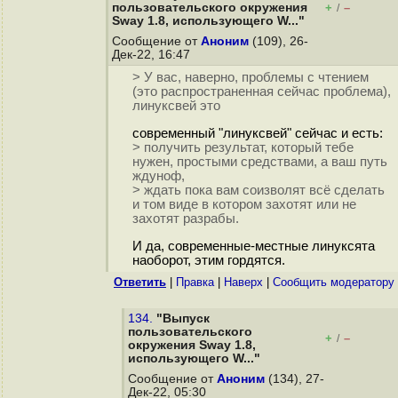
пользовательского окружения
+
–
/
Sway 1.8, использующего W..."
Сообщение от
Аноним
(109), 26-
Дек-22, 16:47
> У вас, наверно, проблемы с чтением
(это распространенная сейчас проблема),
линуксвей это
современный "линуксвей" сейчас и есть:
> получить результат, который тебе
нужен, простыми средствами, а ваш путь
ждуноф,
> ждать пока вам соизволят всё сделать
и том виде в котором захотят или не
захотят разрабы.
И да, современные-местные линуксята
наоборот, этим гордятся.
Ответить
|
Правка
|
Наверх
|
Cообщить модератору
134.
"Выпуск
пользовательского
+
–
/
окружения Sway 1.8,
использующего W..."
Сообщение от
Аноним
(134), 27-
Дек-22, 05:30