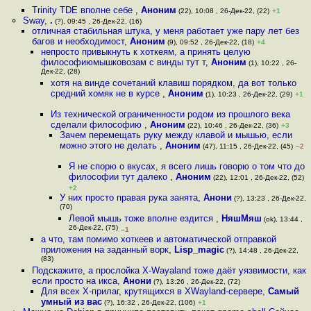
Trinity TDE вполне себе
,
Аноним
(22), 10:08 , 26-Дек-22, (22)
+1
Sway
,
.
(?), 09:45 , 26-Дек-22, (16)
отличная стабильная штука, у меня работает уже пару лет без
багов и необходимост
,
Аноним
(9), 09:52 , 26-Дек-22, (18)
+4
непросто привыкнуть к хоткеям, а принять целую
философиюмышковозам с винды тут т
,
Аноним
(1), 10:22 , 26-
Дек-22, (28)
хотя на винде сочетаний клавиш порядком, да вот только
средний хомяк не в курсе
,
Аноним
(1), 10:23 , 26-Дек-22, (29)
+1
Из технической ограниченности родом из прошлого века
сделали философию
,
Аноним
(22), 10:46 , 26-Дек-22, (36)
+3
Зачем перемещать руку между клавой и мышью, если
можно этого не делать
,
Аноним
(47), 11:15 , 26-Дек-22, (45)
–2
Я не спорю о вкусах, я всего лишь говорю о том что до
философии тут далеко
,
Аноним
(22), 12:01 , 26-Дек-22, (52)
+2
У них просто правая рука занята
,
Анони
(?), 13:23 , 26-Дек-22,
(70)
Левой мышь тоже вполне ездится
,
НяшМяш
(ok), 13:44 ,
26-Дек-22, (75)
–1
а что, там помимо хоткеев и автоматической отправкой
приложения на заданный ворк
,
Lisp_magic
(?), 14:48 , 26-Дек-22,
(83)
Подскажите, а прослойка X-Wayaland тоже даёт уязвимости, как
если просто на икса
,
Анони
(?), 13:26 , 26-Дек-22, (72)
Для всех Х-прилаг, крутящихся в XWayland-сервере
,
Самый
умный из вас
(?), 16:32 , 26-Дек-22, (106)
+1