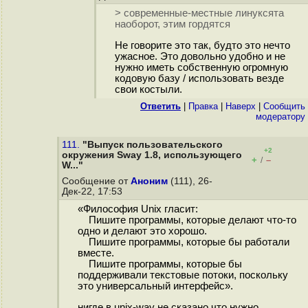
> современные-местные линуксята
наоборот, этим гордятся
Не говорите это так, будто это нечто
ужасное. Это довольно удобно и не
нужно иметь собственную огромную
кодовую базу / использовать везде
свои костыли.
Ответить
|
Правка
|
Наверх
|
Cообщить
модератору
111.
"Выпуск пользовательского
+2
окружения Sway 1.8, использующего
+
–
/
W..."
Сообщение от
Аноним
(111), 26-
Дек-22, 17:53
«Философия Unix гласит:
Пишите программы, которые делают что-то
одно и делают это хорошо.
Пишите программы, которые бы работали
вместе.
Пишите программы, которые бы
поддерживали текстовые потоки, поскольку
это универсальный интерфейс».
нигде в unix-way не сказано что нужно