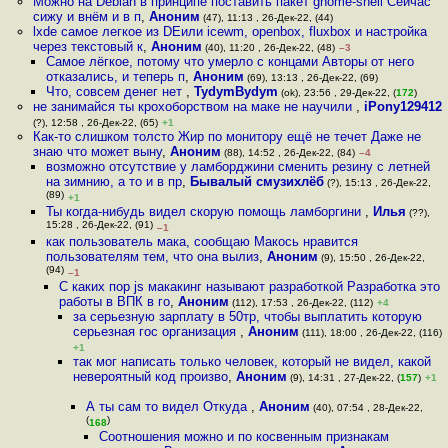
Можно на Debian в принципе поставить пакет gnome-shell Сейчас
сижу и внём и в п
,
Аноним
(47), 11:13 , 26-Дек-22, (44)
lxde самое легкое из DEили icewm, openbox, fluxbox и настройка
через текстовый к
,
Аноним
(40), 11:20 , 26-Дек-22, (48)
–3
Самое лёгкое, потому что умерло с концами Авторы от него
отказались, и теперь п
,
Аноним
(69), 13:13 , 26-Дек-22, (69)
Что, совсем денег нет
,
TydymBydym
(ok), 23:56 , 29-Дек-22, (
172
)
не занимайся ты крохоборством на маке не научили
,
iPony129412
(?), 12:58 , 26-Дек-22, (65)
+1
Как-то слишком толсто Жир по монитору ещё не течет Даже не
знаю что может выну
,
Аноним
(88), 14:52 , 26-Дек-22, (84)
–4
возможно отсутствие у ламборджини сменить резину с летней
на зимнию, а то и в пр
,
Бывалый смузихлёб
(?), 15:13 , 26-Дек-22,
(89)
+1
Ты когда-нибудь видел скорую помощь ламборгини
,
Илья
(??),
15:28 , 26-Дек-22, (91)
–1
как пользователь мака, сообщаю Макось нравится
пользователям тем, что она вылиз
,
Аноним
(9), 15:50 , 26-Дек-22,
(94)
–1
С каких пор js макакинг называют разработкой Разработка это
работы в ВПК в го
,
Аноним
(112), 17:53 , 26-Дек-22, (112)
+4
за серьезную зарплату в 50тр, чтобы выплатить которую
серьезная гос организация
,
Аноним
(111), 18:00 , 26-Дек-22, (116)
+1
так мог написать только человек, который не видел, какой
невероятный код произво
,
Аноним
(9), 14:31 , 27-Дек-22, (
157
)
+1
А ты сам то видел Откуда
,
Аноним
(40), 07:54 , 28-Дек-22,
(
)
168
Соотношения можно и по косвенным признакам