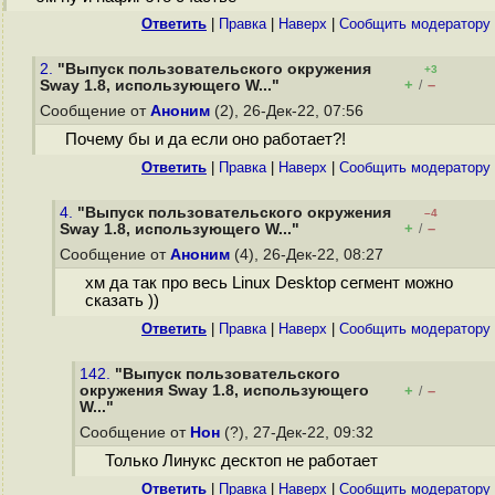
Ответить
|
Правка
|
Наверх
|
Cообщить модератору
2.
"Выпуск пользовательского окружения
+3
+
–
Sway 1.8, использующего W..."
/
Сообщение от
Аноним
(2), 26-Дек-22, 07:56
Почему бы и да если оно работает?!
Ответить
|
Правка
|
Наверх
|
Cообщить модератору
4.
"Выпуск пользовательского окружения
–4
+
–
Sway 1.8, использующего W..."
/
Сообщение от
Аноним
(4), 26-Дек-22, 08:27
хм да так про весь Linux Desktop сегмент можно
сказать ))
Ответить
|
Правка
|
Наверх
|
Cообщить модератору
142.
"Выпуск пользовательского
окружения Sway 1.8, использующего
+
–
/
W..."
Сообщение от
Нон
(?), 27-Дек-22, 09:32
Только Линукс десктоп не работает
Ответить
|
Правка
|
Наверх
|
Cообщить модератору