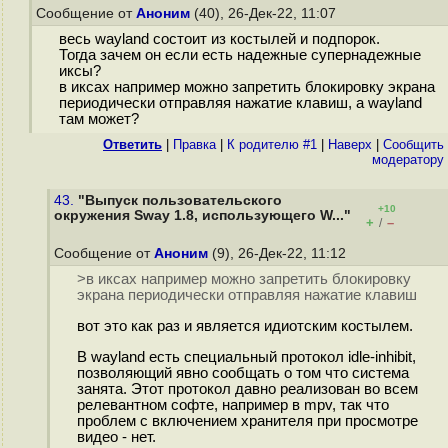
Сообщение от
Аноним
(40), 26-Дек-22, 11:07
весь wayland состоит из костылей и подпорок.
Тогда зачем он если есть надежные супернадежные
иксы?
в иксах например можно запретить блокировку экрана
периодически отправляя нажатие клавиш, а wayland
там может?
Ответить
|
Правка
|
К родителю #1
|
Наверх
|
Cообщить
модератору
43.
"Выпуск пользовательского
+10
окружения Sway 1.8, использующего W..."
+
–
/
Сообщение от
Аноним
(9), 26-Дек-22, 11:12
>в иксах например можно запретить блокировку
экрана периодически отправляя нажатие клавиш
вот это как раз и является идиотским костылем.
В wayland есть специальный протокол idle-inhibit,
позволяющий явно сообщать о том что система
занята. Этот протокол давно реализован во всем
релевантном софте, например в mpv, так что
проблем с включением хранителя при просмотре
видео - нет.