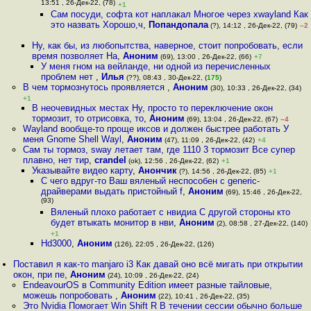
13:51 , 26-Дек-22, (78)
+1
Сам посуди, софта кот наплакал Многое через xwayland Как
это назвать Хорошо,ч
,
Попандопала
(?), 14:12 , 26-Дек-22, (79)
–2
Ну, как бы, из любопытства, наверное, стоит попробовать, если
время позволяет На
,
Аноним
(69), 13:00 , 26-Дек-22, (66)
+7
У меня гном на вейланде, ни одной из перечисленных
проблем нет
,
Илья
(??), 08:43 , 30-Дек-22, (
175
)
В чем тормознутось проявляется
,
Аноним
(30), 10:33 , 26-Дек-22, (34)
+1
В неочевидных местах Ну, просто то переключение окон
тормозит, то отрисовка, то
,
Аноним
(69), 13:04 , 26-Дек-22, (67)
–4
Wayland вообще-то проще иксов и должен быстрее работать У
меня Gnome Shell Wayl
,
Аноним
(47), 11:09 , 26-Дек-22, (42)
+4
Сам ты тормоз, sway летает там, где 1110 3 тормозит Все супер
плавно, нет тир
,
crandel
(ok), 12:56 , 26-Дек-22, (62)
+1
Указывайте видео карту
,
Анончик
(?), 14:56 , 26-Дек-22, (85)
+1
С чего вдруг-то Ваш вяленый неспособен с generic-
драйверами выдать пристойный f
,
Аноним
(69), 15:46 , 26-Дек-22,
(93)
Вяленый плохо работает с нвидиа С другой стороны кто
будет втыкать монитор в нви
,
Аноним
(2), 08:58 , 27-Дек-22, (140)
+1
Hd3000
,
Аноним
(126), 22:05 , 26-Дек-22, (126)
Поставил я как-то manjaro i3 Как давай оно всё мигать при открытии
окон, при пе
,
Аноним
(24), 10:09 , 26-Дек-22, (24)
EndeavourOS в Community Edition имеет разные тайловые,
можешь попробовать
,
Аноним
(22), 10:41 , 26-Дек-22, (35)
Это Nvidia Помогает Win Shift R В течении сессии обычно больше