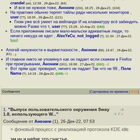
crandel
(ok), 12:58 , 26-Дек-22, (64)
И все не нужное тоже
,
Аноним
(104), 16:25 , 26-Дек-22, (104)
На практике обычно терпят тайлы ради нескольких мониторов
,
user
(??), 19:56 , 26-Дек-22, (121)
Гном уже всё умеет на вейланде И на клавиатуру всё забиндить
можно Разве что т
,
user
(??), 15:28 , 10-Апр-23, (
184
)
Если приложение писали мало-мальски адекватные люди, то
ничего никуда не едет
,
AlexYeCu_not_logged
(?), 11:34 , 27-Дек-22,
(
)
151
Апогей ненужности и вырвиглазности
,
Аноним
(88), 14:47 , 26-Дек-22,
(81)
–1
И главное никто не упомянул как он падает если скажем в Firefox
при проигрывании
,
Аноним
(161), 19:08 , 27-Дек-22, (
161
)
–1
Вот прям щас проверил, ничего не падает Так что не 99
,
Поле
Name
(?), 14:16 , 28-Дек-22, (
169
)
+1
Сообщения
[
Сортировка по времени
|
RSS
]
1.
"Выпуск пользовательского окружения Sway
–1
+
–
1.8, использующего W..."
/
Сообщение от
Аноним
(1), 26-Дек-22, 07:53
> фоновый процесс с реализацией протокола KDE idle
эм ну и нафиг это счастье