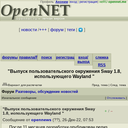
Профиль:
Аноним
(
вход
|
регистрация
)
неRU
opennet.me
[
новости
/
+++
|
форум
|
теги
|
]
форумы
правила/FAQ
поиск
регистрация
вход/
слежка
выход
RSS
"Выпуск пользовательского окружения Sway 1.8,
использующего Wayland "
Вариант для распечатки
Пред. тема
|
След. тема
Форум
Разговоры, обсуждение новостей
Изначальное сообщение
[
Отслеживать
]
"Выпуск пользовательского окружения Sway
+
–
/
1.8, использующего Wayland "
Сообщение от
opennews
(??), 26-Дек-22, 07:53
После 11 месяцев разработки опубликован релиз