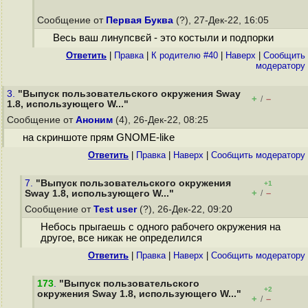
Сообщение от
Первая Буква
(?), 27-Дек-22, 16:05
Весь ваш линyпсвєй - это костыли и подпорки
Ответить
|
Правка
|
К родителю #40
|
Наверх
|
Cообщить
модератору
3.
"Выпуск пользовательского окружения Sway
+
–
/
1.8, использующего W..."
Сообщение от
Аноним
(4), 26-Дек-22, 08:25
на скриншоте прям GNOME-like
Ответить
|
Правка
|
Наверх
|
Cообщить модератору
7.
"Выпуск пользовательского окружения
+1
+
–
Sway 1.8, использующего W..."
/
Сообщение от
Test user
(?), 26-Дек-22, 09:20
Небось прыгаешь с одного рабочего окружения на
другое, все никак не определился
Ответить
|
Правка
|
Наверх
|
Cообщить модератору
173
.
"Выпуск пользовательского
+2
окружения Sway 1.8, использующего W..."
+
–
/