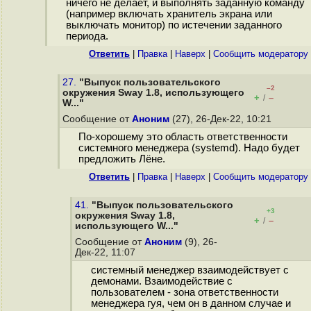
ничего не делает, и выполнять заданную команду
(например включать хранитель экрана или
выключать монитор) по истечении заданного
периода.
Ответить
|
Правка
|
Наверх
|
Cообщить модератору
27.
"Выпуск пользовательского
–2
окружения Sway 1.8, использующего
+
–
/
W..."
Сообщение от
Аноним
(27), 26-Дек-22, 10:21
По-хорошему это область ответственности
системного менеджера (systemd). Надо будет
предложить Лёне.
Ответить
|
Правка
|
Наверх
|
Cообщить модератору
41.
"Выпуск пользовательского
+3
окружения Sway 1.8,
+
–
/
использующего W..."
Сообщение от
Аноним
(9), 26-
Дек-22, 11:07
системный менеджер взаимодействует с
демонами. Взаимодействие с
пользователем - зона ответственности
менеджера гуя, чем он в данном случае и