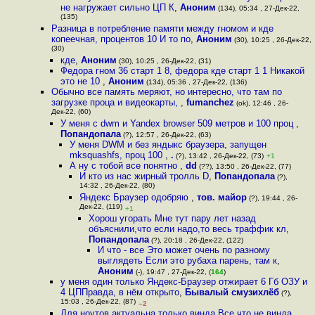
не нагружает сильно ЦП К
,
Аноним
(134), 05:34 , 27-Дек-22,
(135)
Разница в потребление памяти между гномом и кде
копеечная, процентов 10 И то по
,
Аноним
(30), 10:25 , 26-Дек-22,
(30)
кде
,
Аноним
(30), 10:25 , 26-Дек-22, (31)
Федора гном 36 старт 1 8, федора кде старт 1 1 Никакой
это не 10
,
Аноним
(134), 05:36 , 27-Дек-22, (136)
Обычно все память меряют, но интересно, что там по
загрузке проца и видеокарты,
,
fumanchez
(ok), 12:46 , 26-
Дек-22, (60)
У меня с dwm и Yandex browser 509 метров и 100 проц
,
Попандопала
(?), 12:57 , 26-Дек-22, (63)
У меня DWM и без яндыкс браузера, запущен
mksquashfs, проц 100
,
.
(?), 13:42 , 26-Дек-22, (73)
+1
А ну с тобой все понятно
,
dd
(??), 13:50 , 26-Дек-22, (77)
И кто из нас жирный тролль D
,
Попандопала
(?),
14:32 , 26-Дек-22, (80)
Яндекс Браузер одобряю
,
тов. майор
(?), 19:44 , 26-
Дек-22, (119)
+1
Хорош угорать Мне тут пару лет назад
объяснили,что если надо,то весь траффик кл
,
Попандопала
(?), 20:18 , 26-Дек-22, (122)
И что - все Это может очень по разному
выглядеть Если это рубаха парень, там к
,
Аноним
(-), 19:47 , 27-Дек-22, (
164
)
у меня один только Яндекс-Браузер отжирает 6 Гб ОЗУ и
4 ЦППравда, в нём открыто
,
Бывалый смузихлёб
(?),
15:03 , 26-Дек-22, (87)
–2
Для ноутов актуальна только винда Все что не винда