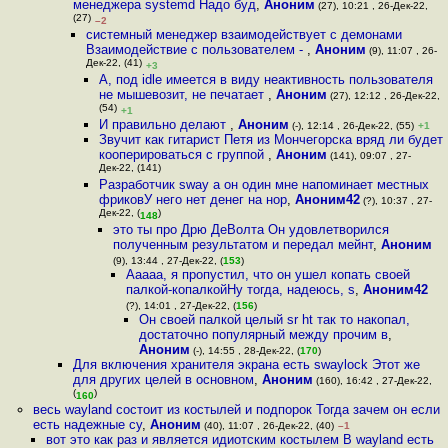
менеджера systemd Надо буд
,
Аноним
(27), 10:21 , 26-Дек-22,
(27)
–2
системный менеджер взаимодействует с демонами
Взаимодействие с пользователем -
,
Аноним
(9), 11:07 , 26-
Дек-22, (41)
+3
А, под idle имеется в виду неактивность пользователя
не мышевозит, не печатает
,
Аноним
(27), 12:12 , 26-Дек-22,
(54)
+1
И правильно делают
,
Аноним
(-), 12:14 , 26-Дек-22, (55)
+1
Звучит как гитарист Петя из Мончегорска вряд ли будет
кооперироваться с группой
,
Аноним
(141), 09:07 , 27-
Дек-22, (141)
Разработчик sway а он один мне напоминает местных
фриковУ него нет денег на нор
,
Аноним42
(?), 10:37 , 27-
Дек-22, (
)
148
это ты про Дрю ДеВолта Он удовлетворился
полученным результатом и передал мейнт
,
Аноним
(9), 13:44 , 27-Дек-22, (
153
)
Ааааа, я пропустил, что он ушел копать своей
палкой-копалкойНу тогда, надеюсь, s
,
Аноним42
(?), 14:01 , 27-Дек-22, (
156
)
Он своей палкой целый sr ht так то накопал,
достаточно популярный между прочим в
,
Аноним
(-), 14:55 , 28-Дек-22, (
170
)
Для включения хранителя экрана есть swaylock Этот же
для других целей в основном
,
Аноним
(160), 16:42 , 27-Дек-22,
(
)
160
весь wayland состоит из костылей и подпорок Тогда зачем он если
есть надежные су
,
Аноним
(40), 11:07 , 26-Дек-22, (40)
–1
вот это как раз и является идиотским костылем В wayland есть