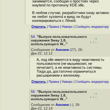
занимается, сообщая о простоях через
wayland по протоколу KDE idle.
В любом случае, разработчики sway активно
не любят systemd и вряд ли будут
кооперироваться с Лёней.
Ответить
|
Правка
|
Наверх
|
Cообщить модератору
54.
"Выпуск пользовательского
+1
окружения Sway 1.8,
+
–
/
использующего W..."
Сообщение от
Аноним
(27), 26-
Дек-22, 12:12
А, под idle имеется в виду неактивность
пользователя (не мышевозит, не
печатает), а не неактивность системы.
Тогда да, достаточно ограничиться
расширением к вяленому.
Ответить
|
Правка
|
Наверх
|
Cообщить модератору
55.
"Выпуск пользовательского
+1
окружения Sway 1.8,
+
–
/
использующего W..."
Сообщение от
Аноним
(-), 26-
Дек-22, 12:14