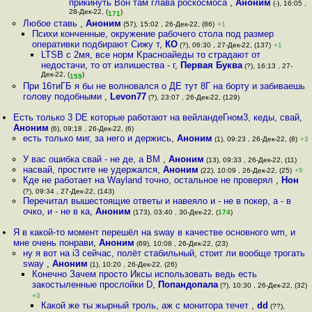
прикинуть Вон там глава роскосмоса
,
Аноним
(-), 16:05 ,
28-Дек-22, (
)
171
Любое ставь
,
Аноним
(57), 15:02 , 26-Дек-22, (86)
+1
Психи конченные, окружение рабочего стола под размер
оперативки подбирают Сижу т
,
КО
(?), 06:30 , 27-Дек-22, (137)
+1
LTSB c 2мя, все норм Kрасноайеды то страдают от
недостачи, то от излишества - г
,
Первая Буква
(?), 16:13 , 27-
Дек-22, (
)
159
При 16тиГБ я бы не волновался о ДЕ тут 8Г на борту и забиваешь
голову подобными
,
Levon77
(?), 23:07 , 26-Дек-22, (129)
Есть только 3 DE которые работают на вейландеГном3, кеды, свай
,
Аноним
(6), 09:18 , 26-Дек-22, (6)
есть только миг, за него и держись
,
Аноним
(1), 09:23 , 26-Дек-22, (8)
+3
У вас ошибка свай - не де, а ВМ
,
Аноним
(13), 09:33 , 26-Дек-22, (11)
насвай, простите не удержался
,
Аноним
(22), 10:09 , 26-Дек-22, (25)
+5
Кде не работает на Wayland точно, остальное не проверял
,
Нон
(?), 09:34 , 27-Дек-22, (143)
Перечитал вышестоящие ответы и навеяло и - не в покер, а - в
очко, и - не в ка
,
Аноним
(173), 03:40 , 30-Дек-22, (
174
)
Я в какой-то момент перешёл на sway в качестве основного wm, и
мне очень понрави
,
Аноним
(69), 10:08 , 26-Дек-22, (23)
ну я вот на i3 сейчас, полёт стабильный, стоит ли вообще трогать
sway
,
Аноним
(1), 10:20 , 26-Дек-22, (26)
Конечно Зачем просто Иксы использовать ведь есть
закостыленные прослойки D
,
Попандопала
(?), 10:30 , 26-Дек-22, (32)
+3
Какой же ты жырный троль, аж с монитора течет
,
dd
(??),