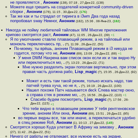
не проявляется
,
Аноним
(138), 07:18 , 27-Дек-22, (138)
Можете еще грешить на создателей конкретной community-driven
сборки
,
Аноним
(176), 11:15 , 30-Дек-22, (
176
)
Так же как и ты страдал от тиринга в i3wm Два года назад
попробовал sway Немног
,
Аноним
(182), 15:36 , 08-Янв-23, (
182
)
Никогда не пойму любителей тайловых WM Многие приложения
крипово смотрятся раст
,
Аноним
(47), 11:05 , 26-Дек-22, (39)
+1
Я по умолчанию ставлю плавающий режим, а на тайловый или
монокль переключаюсь пр
,
.
(?), 11:39 , 26-Дек-22, (50)
По-моему, ты врёшь, аноним Плавающий режим в i3 никуда не
годится, потому что не
,
Аноним
(69), 13:09 , 26-Дек-22, (68)
+1
У меня DWM Нахрена вам список окон если их и так видно Ну
или переключиться мо
,
.
(?), 13:23 , 26-Дек-22, (71)
Мне нужно разделить экран пополам вертикально, при этом
правая часть должна рабо
,
Lisp_magic
(?), 15:35 , 26-Дек-22, (92)
Может и есть там такой режим, только искать надо, там
патчей туева хуча, но не я
,
.
(?), 16:19 , 26-Дек-22, (100)
Нашел похоже Патч называется deck Слева мастер окно,
а справа стек в режиме мо
,
.
(?), 16:56 , 26-Дек-22, (110)
+1
Спасибо будем посмотреть
,
Lisp_magic
(?), 17:56 , 26-
Дек-22, (115)
+1
Что тебе видно в плавающем режиме У тебя рентгеновское
зрение, аноним Или окна
,
Аноним
(69), 15:51 , 26-Дек-22, (95)
во первых видны все, так или иначе, а переключаться удобно
в спец режиме Rofi
,
Аноним
(1), 10:13 , 27-Дек-22, (
145
)
Смотрятся хорошо Куда улетают В Африку на зимовку
,
Аноним
(27), 11:42 , 26-Дек-22, (51)
Ничего от работы не отвлекает, все нужное есть на экране
,