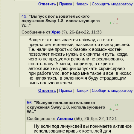
Ответить
|
Правка
|
Наверх
|
Cообщить модератору
49.
"Выпуск пользовательского
–5
окружения Sway 1.8, использующего
+
–
/
W..."
Сообщение от
Хрю
(?), 26-Дек-22, 11:33
Ващето это называется unixway, а то что
предлагает вяленный, называется вынъдовсвей.
Т.е. наличие простых базовых возможностей
позволяет писать нужные скрипты и путь, когда
чегото не предусмотрено или не реализовано,
сосать лапу. У меня, например, в скрипте
автокликер на дающий запускать скринсервер
при работе vnc, вот надо мне такое и все, в иксах
не напрягаясь, в вяленном я буду страдающим
вынь пользователем.
Ответить
|
Правка
|
Наверх
|
Cообщить модератору
56.
"Выпуск пользовательского
+4
окружения Sway 1.8, использующего
+
–
/
W..."
Сообщение от
Аноним
(56), 26-Дек-22, 12:31
Ну если под линуксвей вы понимаете активное
использование кривых костылей для