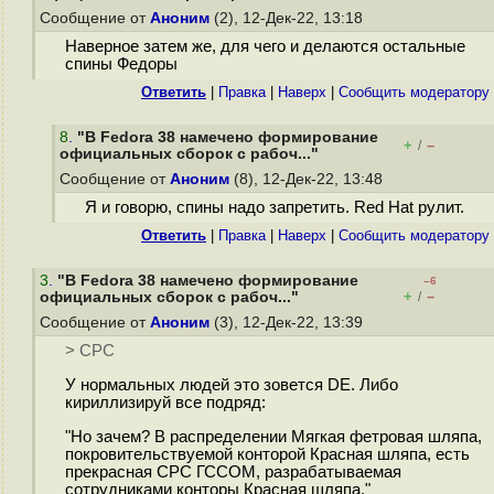
Сообщение от
Аноним
(2), 12-Дек-22, 13:18
Наверное затем же, для чего и делаются остальные
спины Федоры
Ответить
|
Правка
|
Наверх
|
Cообщить модератору
8
.
"В Fedora 38 намечено формирование
+
–
/
официальных сборок с рабоч..."
Сообщение от
Аноним
(8), 12-Дек-22, 13:48
Я и говорю, спины надо запретить. Red Hat рулит.
Ответить
|
Правка
|
Наверх
|
Cообщить модератору
3
.
"В Fedora 38 намечено формирование
–6
+
–
официальных сборок с рабоч..."
/
Сообщение от
Аноним
(3), 12-Дек-22, 13:39
> СРС
У нормальных людей это зовется DE. Либо
кириллизируй все подряд:
"Но зачем? В распределении Мягкая фетровая шляпа,
покровительствуемой конторой Красная шляпа, есть
прекрасная СРС ГССОМ, разрабатываемая
сотрудниками конторы Красная шляпа."