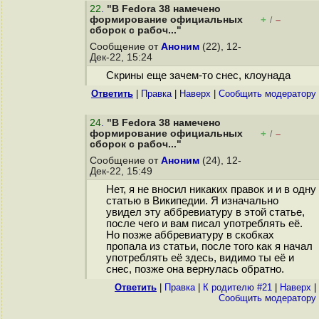
22
.
"В Fedora 38 намечено
формирование официальных
+
–
/
сборок с рабоч..."
Сообщение от
Аноним
(22), 12-
Дек-22, 15:24
Скрины еще зачем-то снес, клоунада
Ответить
|
Правка
|
Наверх
|
Cообщить модератору
24
.
"В Fedora 38 намечено
формирование официальных
+
–
/
сборок с рабоч..."
Сообщение от
Аноним
(24), 12-
Дек-22, 15:49
Нет, я не вносил никаких правок и и в одну
статью в Википедии. Я изначально
увидел эту аббревиатуру в этой статье,
после чего и вам писал употреблять её.
Но позже аббревиатуру в скобках
пропала из статьи, после того как я начал
употреблять её здесь, видимо ты её и
снес, позже она вернулась обратно.
Ответить
|
Правка
|
К родителю #21
|
Наверх
|
Cообщить модератору