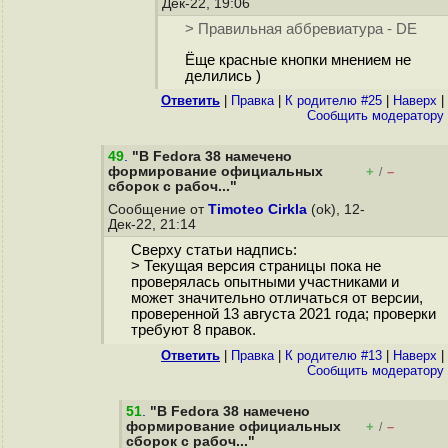
Дек-22, 19:06
> Правильная аббревиатура - DE
Ёще красные кнопки мнением не
делились )
Ответить
|
Правка
|
К родителю #25
|
Наверх
|
Cообщить модератору
49
.
"В Fedora 38 намечено
формирование официальных
+
–
/
сборок с рабоч..."
Сообщение от
Timoteo Cirkla
(ok), 12-
Дек-22, 21:14
Сверху статьи надпись:
> Текущая версия страницы пока не
проверялась опытными участниками и
может значительно отличаться от версии,
проверенной 13 августа 2021 года; проверки
требуют 8 правок.
Ответить
|
Правка
|
К родителю #13
|
Наверх
|
Cообщить модератору
51
.
"В Fedora 38 намечено
формирование официальных
+
–
/
сборок с рабоч..."