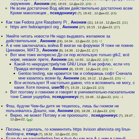
окружение
,
Аноним
(28), 18:03 , 12-Дек-22, (
28
)
–1
Не всем достаточно Вод айсвм действительно достаточно всем
Кроме маколожцев
,
псевдонимус
(?), 19:42 , 12-Дек-22, (
43
)
Как там Fedora для Raspberry Pi
,
Аноним
(11), 14:14 , 12-Дек-22, (
11
)
https arm fedoraproject org
,
Аноним
(27), 16:15 , 12-Дек-22, (
27
)
Умейте читать новости Не надо выдавать желаемое за
действительное
,
Аноним
(24), 14:34 , 12-Дек-22, (
16
)
+2
А в чем заключалась война В визгах на форумах Я тоже не помню
Циннамон, МАТЭ,
,
Аноним
(8), 14:36 , 12-Дек-22, (
17
)
Вот мне тоже интересно До си пор использую только gtk2, всё
норм, никаких прете
,
Аноним
(18), 14:50 , 12-Дек-22, (
18
)
+2
Какой-то некродистрибутив GNU Linux Я не рофлю, если что
Правда интересно
,
Аноним
(8), 15:05 , 12-Дек-22, (
20
)
+1
Gentoo testing, как нравится так и собираешь софт Сначала
мне казалось возни бу
,
Аноним
(18), 16:12 , 12-Дек-22, (
26
)
+1
Все используют Я настолько давно, что и вспомнить не могу, с
каких Хотя понача
,
user90
(?), 15:29 , 12-Дек-22, (
23
)
Вот поэтому о гомноме и говорят в уничижительно-ласкательном
тоне Самая ущербна
,
псевдонимус
(?), 19:46 , 12-Дек-22, (
44
)
–1
Фош, будгии Чем-бы дитя не тешилось, лишь бы гномом не
пользовалось Дошло, нак
,
Аноним
(29), 18:28 , 12-Дек-22, (
29
)
Верно, не может Потому и не произошло
,
псевдонимус
(?), 19:47 ,
12-Дек-22, (
)
45
Посоны, я сделаль, го комментить https itvision altervista org linux-
desktop-e
,
птица
(?), 18:32 , 12-Дек-22, (
30
)
Если бы не russianfedora faq я был бы как все А с ним я самый