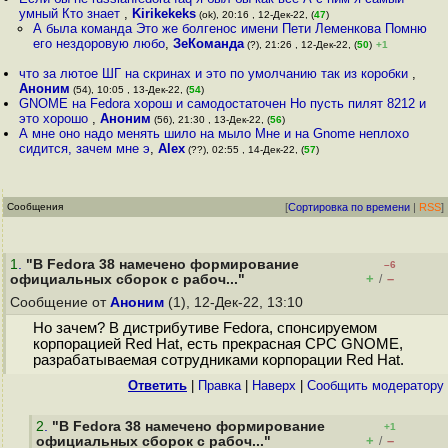
умный Кто знает
,
Kirikekeks
(ok), 20:16 , 12-Дек-22, (
47
)
А была команда Это же болгенос имени Пети Леменкова Помню
его нездоровую любо
,
ЗеКоманда
(?), 21:26 , 12-Дек-22, (
50
)
+1
что за лютое ШГ на скринах и это по умолчанию так из коробки
,
Аноним
(54), 10:05 , 13-Дек-22, (
54
)
GNOME на Fedora хорош и самодостаточен Но пусть пилят 8212 и
это хорошо
,
Аноним
(56), 21:30 , 13-Дек-22, (
56
)
А мне оно надо менять шило на мыло Мне и на Gnome неплохо
сидится, зачем мне э
,
Alex
(??), 02:55 , 14-Дек-22, (
57
)
Сообщения
[
Сортировка по времени
|
RSS
]
1
.
"В Fedora 38 намечено формирование
–6
+
–
официальных сборок с рабоч..."
/
Сообщение от
Аноним
(1), 12-Дек-22, 13:10
Но зачем? В дистрибутиве Fedora, спонсируемом
корпорацией Red Hat, есть прекрасная СРС GNOME,
разрабатываемая сотрудниками корпорации Red Hat.
Ответить
|
Правка
|
Наверх
|
Cообщить модератору
2
.
"В Fedora 38 намечено формирование
+1
+
–
официальных сборок с рабоч..."
/