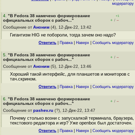
модератору
4
.
"В Fedora 38 намечено формирование
+1
+
–
официальных сборок с рабоч..."
/
Сообщение от
Аноним
(4), 12-Дек-22, 13:42
Гигантизм HIG не побороли, тогда зачем оно надо?
Ответить
|
Правка
|
Наверх
|
Cообщить модератору
5
.
"В Fedora 38 намечено формирование
+
–
/
официальных сборок с рабоч..."
Сообщение от
Аноним
(5), 12-Дек-22, 13:46
Хороший такой интерфейс, для планшетов и мониторов с
тач.скрином.
Ответить
|
Правка
|
Наверх
|
Cообщить модератору
6
.
"В Fedora 38 намечено формирование
+
–
/
официальных сборок с рабоч..."
Сообщение от
pashev.ru
(?), 12-Дек-22, 13:47
Почему столько возни с запускалкой терминала, браузера,
текстового редактора и игр? Уже openbox был достаточен.
Ответить
|
Правка
|
Наверх
|
Cообщить модератору