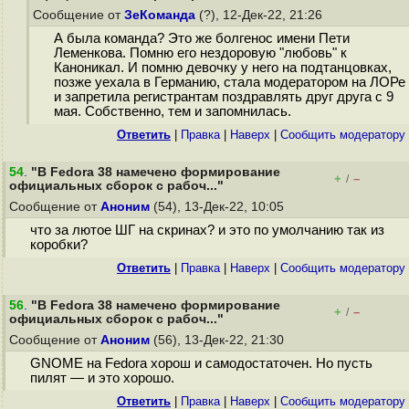
Сообщение от
ЗеКоманда
(?), 12-Дек-22, 21:26
А была команда? Это же болгенос имени Пети
Леменкова. Помню его нездоровую "любовь" к
Каноникал. И помню девочку у него на подтанцовках,
позже уехала в Германию, стала модератором на ЛОРе
и запретила регистрантам поздравлять друг друга с 9
мая. Собственно, тем и запомнилась.
Ответить
|
Правка
|
Наверх
|
Cообщить модератору
54
.
"В Fedora 38 намечено формирование
+
–
/
официальных сборок с рабоч..."
Сообщение от
Аноним
(54), 13-Дек-22, 10:05
что за лютое ШГ на скринах? и это по умолчанию так из
коробки?
Ответить
|
Правка
|
Наверх
|
Cообщить модератору
56
.
"В Fedora 38 намечено формирование
+
–
/
официальных сборок с рабоч..."
Сообщение от
Аноним
(56), 13-Дек-22, 21:30
GNOME на Fedora хорош и самодостаточен. Но пусть
пилят — и это хорошо.
Ответить
|
Правка
|
Наверх
|
Cообщить модератору