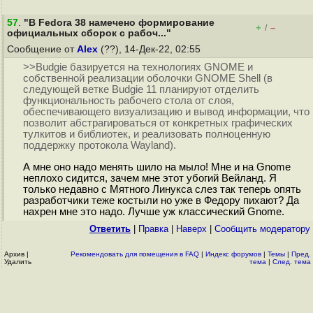
57
.
"В Fedora 38 намечено формирование
+
–
/
официальных сборок с рабоч..."
Сообщение от
Alex
(??), 14-Дек-22, 02:55
>>Budgie базируется на технологиях GNOME и
собственной реализации оболочки GNOME Shell (в
следующей ветке Budgie 11 планируют отделить
функциональность рабочего стола от слоя,
обеспечивающего визуализацию и вывод информации, что
позволит абстрагироваться от конкретных графических
тулкитов и библиотек, и реализовать полноценную
поддержку протокола Wayland).
А мне оно надо менять шило на мыло! Мне и на Gnome
неплохо сидится, зачем мне этот убогий Вейланд. Я
только недавно с Мятного Линукса слез так теперь опять
разработчики теже костыли но уже в Федору пихают? Да
нахрен мне это надо. Лучше уж классический Gnome.
Ответить
|
Правка
|
Наверх
|
Cообщить модератору
Архив
|
Рекомендовать для помещения в FAQ
|
Индекс форумов
|
Темы
|
Пред.
Удалить
тема
|
След. тема