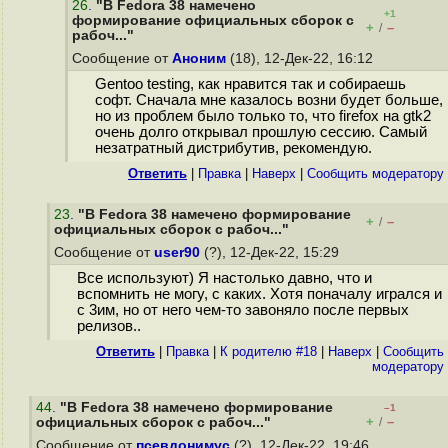
26
.
"В Fedora 38 намечено
+1
формирование официальных сборок с
+
–
/
рабоч..."
Сообщение от
Аноним
(18), 12-Дек-22, 16:12
Gentoo testing, как нравится так и собираешь
софт. Сначала мне казалось возни будет больше,
но из проблем было только то, что firefox на gtk2
очень долго открывал прошлую сессию. Самый
незатратный дистрибутив, рекомендую.
Ответить
|
Правка
|
Наверх
|
Cообщить модератору
23
.
"В Fedora 38 намечено формирование
+
–
/
официальных сборок с рабоч..."
Сообщение от
user90
(?), 12-Дек-22, 15:29
Все используют) Я настолько давно, что и
вспомнить не могу, с каких. Хотя поначалу игрался и
с 3им, но от него чем-то завоняло после первых
релизов..
Ответить
|
Правка
|
К родителю #18
|
Наверх
|
Cообщить
модератору
44
.
"В Fedora 38 намечено формирование
–1
+
–
официальных сборок с рабоч..."
/
Сообщение от
псевдонимус
(?), 12-Дек-22, 19:46