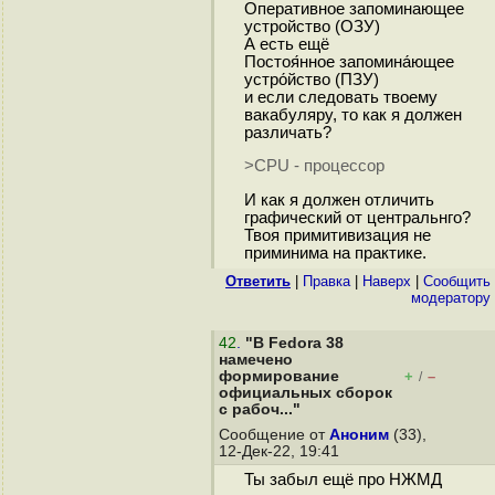
Оперативное запоминающее
устройство (ОЗУ)
А есть ещё
Постоя́нное запомина́ющее
устро́йство (ПЗУ)
и если следовать твоему
вакабуляру, то как я должен
различать?
>CPU - процессор
И как я должен отличить
графический от центральнго?
Твоя примитивизация не
приминима на практике.
Ответить
|
Правка
|
Наверх
|
Cообщить
модератору
42
.
"В Fedora 38
намечено
формирование
+
–
/
официальных сборок
с рабоч..."
Сообщение от
Аноним
(33),
12-Дек-22, 19:41
Ты забыл ещё про НЖМД