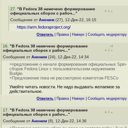
27
.
"В Fedora 38 намечено формирование
+
–
/
официальных сборок с рабоч..."
Сообщение от
Аноним
(27), 12-Дек-22, 16:15
https://arm.fedoraproject.org
/
Ответить
|
Правка
|
Наверх
|
Cообщить модератору
16
.
"В Fedora 38 намечено формирование
+2
+
–
официальных сборок с рабоч..."
/
Сообщение от
Аноним
(24), 12-Дек-22, 14:34
>предложение о начале формирования официальных Spin-
сборок Fedora Linux с пользовательским окружением
Budgie.
>Предложение пока не рассмотрено комитетом FESCo
Умейте читать новости. Не надо выдавать желаемое за
действительное.
Ответить
|
Правка
|
Наверх
|
Cообщить модератору
17
.
"В Fedora 38 намечено формирование
+
–
/
официальных сборок с рабоч..."
Сообщение от
Аноним
(8), 12-Дек-22, 14:36