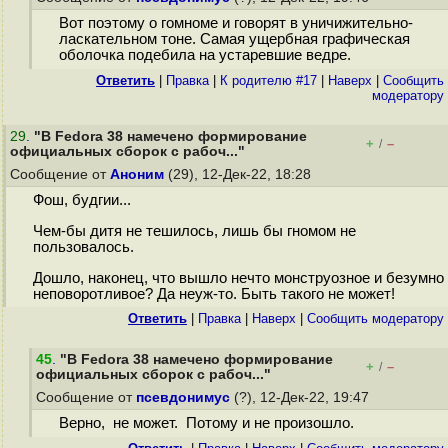
Вот поэтому о гомноме и говорят в уничижительно-
ласкательном тоне. Самая ущербная графическая
оболочка подебила на устаревшие ведре.
Ответить
|
Правка
|
К родителю #17
|
Наверх
|
Cообщить
модератору
29
.
"В Fedora 38 намечено формирование
+
–
/
официальных сборок с рабоч..."
Сообщение от
Аноним
(29), 12-Дек-22, 18:28
Фош, будгии...
Чем-бы дитя не тешилось, лишь бы гномом не
пользовалось.
Дошло, наконец, что вышло нечто монструозное и безумно
неповоротливое? Да неуж-то. Быть такого не может!
Ответить
|
Правка
|
Наверх
|
Cообщить модератору
45
.
"В Fedora 38 намечено формирование
+
–
/
официальных сборок с рабоч..."
Сообщение от
псевдонимус
(?), 12-Дек-22, 19:47
Верно, не может. Потому и не произошло.