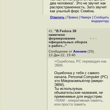
два человека". Это не звучит как
распространенность. Зато звучит
как унылый форс Семёна.
Ответить
|
Правка
|
Наверх
|
Cообщить
модератору
41
.
"В Fedora 38
намечено
формирование
+
–
/
официальных сборок
с рабоч..."
Сообщение от
Аноним
(33),
12-Дек-22, 19:40
>Ошибочка. PC переведен как
ЭВМ.
Ошибочка у тебя с самого
начала. Personal Computer (PC)
это Мѝкрокомпью́тер (микро-
ЭВМ).
Ты используешь
обывательские названия, не
применимые для индустрии.
>RAM - оперативная память,
или просто память