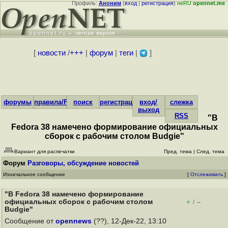
Профиль:
Аноним
(
вход
|
регистрация
)
неRU
opennet.me
[
новости
/
+++
|
форум
|
теги
|
]
форумы
правила/FAQ
поиск
регистрация
вход/
слежка
выход
RSS
"В
Fedora 38 намечено формирование официальных
сборок с рабочим столом Budgie"
Вариант для распечатки
Пред. тема
|
След. тема
Форум
Разговоры, обсуждение новостей
Изначальное сообщение
[
Отслеживать
]
"В Fedora 38 намечено формирование
официальных сборок с рабочим столом
+
–
/
Budgie"
Сообщение от
opennews
(??), 12-Дек-22, 13:10