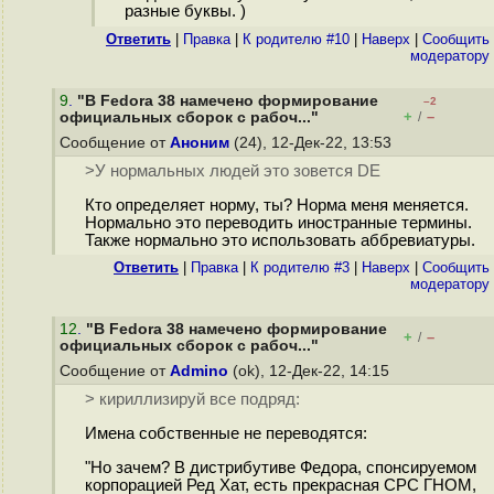
разные буквы. )
Ответить
|
Правка
|
К родителю #10
|
Наверх
|
Cообщить
модератору
9
.
"В Fedora 38 намечено формирование
–2
+
–
официальных сборок с рабоч..."
/
Сообщение от
Аноним
(24), 12-Дек-22, 13:53
>У нормальных людей это зовется DE
Кто определяет норму, ты? Норма меня меняется.
Нормально это переводить иностранные термины.
Также нормально это использовать аббревиатуры.
Ответить
|
Правка
|
К родителю #3
|
Наверх
|
Cообщить
модератору
12
.
"В Fedora 38 намечено формирование
+
–
/
официальных сборок с рабоч..."
Сообщение от
Admino
(ok), 12-Дек-22, 14:15
> кириллизируй все подряд:
Имена собственные не переводятся:
"Но зачем? В дистрибутиве Федора, спонсируемом
корпорацией Ред Хат, есть прекрасная СРС ГНОМ,