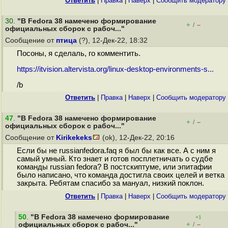
Ответить
|
Правка
|
Наверх
|
Cообщить модератору
30
.
"В Fedora 38 намечено формирование
+
–
/
официальных сборок с рабоч..."
Сообщение от
птица
(?), 12-Дек-22, 18:32
Посоны, я сделаль, го комментить.
https://itvision.altervista.org/linux-desktop-environments-s...
/b
Ответить
|
Правка
|
Наверх
|
Cообщить модератору
47
.
"В Fedora 38 намечено формирование
+
–
/
официальных сборок с рабоч..."
Сообщение от
Kirikekeks
(ok), 12-Дек-22, 20:16
Если бы не russianfedora.faq я был бы как все. А с ним я
самый умный. Кто знает и готов посплетничать о судбе
команды russian fedora? В постскиптуме, или эпитафии
было написано, что команда достигла своих целей и ветка
закрыта. Ребятам спасибо за мануал, низкий поклон.
Ответить
|
Правка
|
Наверх
|
Cообщить модератору
50
.
"В Fedora 38 намечено формирование
+1
+
–
официальных сборок с рабоч..."
/