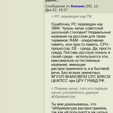
рабоч..."
Сообщение от
Аноним
(39), 12-
Дек-22, 19:27
> PC переведен как ПК
Ошибочка. PC переведен как
ЭВМ. Чуешь запах советской
школьной столовки? Нормальные
названия на русском для твоих
терминов: RAM - оперативная
память, или просто память, CPU -
процессор, DE - среда. Да, просто
среда. Поставь русскую локаль в
своей среде - используются эти,
максимально естественные
названия, имеющие
распространенность и в бытовой
речи. Без всяких невнятных
ФГУОП ВНИИЭВПИ СРС ВЛКСМ
ЦК/КПСС при ЦРУ ГУМВД РФ.
> Помиио меня, того кто первым
начал употреблять данную
аббревиатуру
Ты мне доказываешь, что
"аббревиатура распространена,
так как ей пользуются аж целых