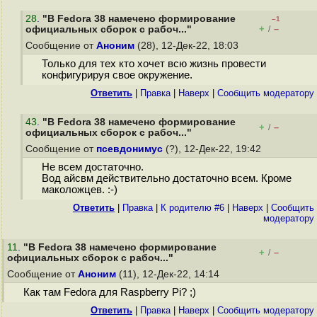
28
.
"В Fedora 38 намечено формирование
–1
+
–
официальных сборок с рабоч..."
/
Сообщение от
Аноним
(28), 12-Дек-22, 18:03
Только для тех кто хочет всю жизнь провести
конфигурируя свое окружение.
Ответить
|
Правка
|
Наверх
|
Cообщить модератору
43
.
"В Fedora 38 намечено формирование
+
–
/
официальных сборок с рабоч..."
Сообщение от
псевдонимус
(?), 12-Дек-22, 19:42
Не всем достаточно.
Вод айсвм действительно достаточно всем. Кроме
маколожцев. :-)
Ответить
|
Правка
|
К родителю #6
|
Наверх
|
Cообщить
модератору
11
.
"В Fedora 38 намечено формирование
+
–
/
официальных сборок с рабоч..."
Сообщение от
Аноним
(11), 12-Дек-22, 14:14
Как там Fedora для Raspberry Pi? ;)
Ответить
|
Правка
|
Наверх
|
Cообщить модератору