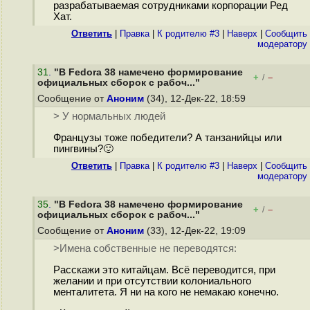
разрабатываемая сотрудниками корпорации Ред
Хат.
Ответить
|
Правка
|
К родителю #3
|
Наверх
|
Cообщить
модератору
31
.
"В Fedora 38 намечено формирование
+
–
/
официальных сборок с рабоч..."
Сообщение от
Аноним
(34), 12-Дек-22, 18:59
> У нормальных людей
Французы тоже победители? А танзанийцы или
пингвины?🙂
Ответить
|
Правка
|
К родителю #3
|
Наверх
|
Cообщить
модератору
35
.
"В Fedora 38 намечено формирование
+
–
/
официальных сборок с рабоч..."
Сообщение от
Аноним
(33), 12-Дек-22, 19:09
>Имена собственные не переводятся:
Расскажи это китайцам. Всё переводится, при
желании и при отсутствии колониального
менталитета. Я ни на кого не немакаю конечно.