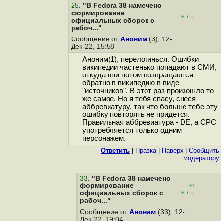
25
.
"В Fedora 38 намечено
формирование
+
–
/
официальных сборок с
рабоч..."
Сообщение от
Аноним
(3), 12-
Дек-22, 15:58
Аноним(1), перелогинься. Ошибки
википедии частенько попадают в СМИ,
откуда они потом возвращаются
обратно в википедию в виде
"источников". В этот раз произошло то
же самое. Но я тебя спасу, снеся
аббревиатуру, так что больше тебе эту
ошибку повторять не придется.
Правильная аббревиатура - DE, а СРС
употребляется только одним
персонажем.
Ответить
|
Правка
|
Наверх
|
Cообщить
модератору
33
.
"В Fedora 38 намечено
формирование
+1
+
–
официальных сборок с
/
рабоч..."
Сообщение от
Аноним
(33), 12-
Дек-22, 19:04