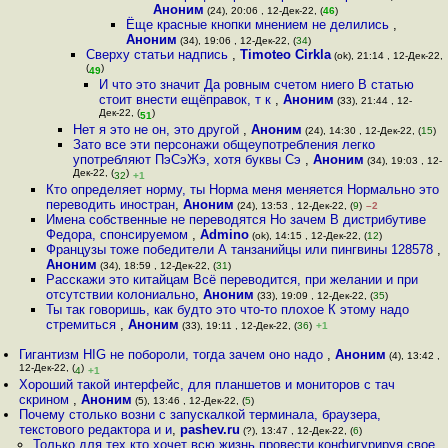
Аноним
(24), 20:06 , 12-Дек-22, (
46
)
Ёще красные кнопки мнением не делились
,
Аноним
(34), 19:06 , 12-Дек-22, (
34
)
Сверху статьи надпись
,
Timoteo Cirkla
(ok), 21:14 , 12-Дек-22,
(
)
49
И что это значит Да ровным счетом ниего В статью
стоит внести ещёправок, т к
,
Аноним
(33), 21:44 , 12-
Дек-22, (
)
51
Нет я это не он, это другой
,
Аноним
(24), 14:30 , 12-Дек-22, (
15
)
Зато все эти персонажи общеупотребления легко
употребляют ПэСэЖэ, хотя буквы Сэ
,
Аноним
(34), 19:03 , 12-
Дек-22, (
)
32
+1
Кто определяет норму, ты Норма меня меняется Нормально это
переводить иностран
,
Аноним
(24), 13:53 , 12-Дек-22, (
9
)
–2
Имена собственные не переводятся Но зачем В дистрибутиве
Федора, спонсируемом
,
Admino
(ok), 14:15 , 12-Дек-22, (
12
)
Французы тоже победители А танзанийцы или пингвины 128578
,
Аноним
(34), 18:59 , 12-Дек-22, (
31
)
Расскажи это китайцам Всё переводится, при желании и при
отсутствии колониально
,
Аноним
(33), 19:09 , 12-Дек-22, (
35
)
Ты так говоришь, как будто это что-то плохое К этому надо
стремиться
,
Аноним
(33), 19:11 , 12-Дек-22, (
36
)
+1
Гигантизм HIG не побороли, тогда зачем оно надо
,
Аноним
(4), 13:42 ,
12-Дек-22, (
)
4
+1
Хороший такой интерфейс, для планшетов и мониторов с тач
скрином
,
Аноним
(5), 13:46 , 12-Дек-22, (
5
)
Почему столько возни с запускалкой терминала, браузера,
текстового редактора и и
,
pashev.ru
(?), 13:47 , 12-Дек-22, (
6
)
Только для тех кто хочет всю жизнь провести конфигурируя свое