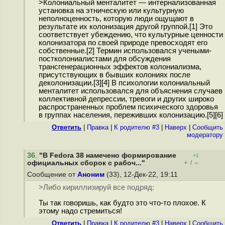
>Колониальный менталитет — интернализованная
установка на этническую или культурную
неполноценность, которую люди ощущают в
результате их колонизация другой группой.[1] Это
соответствует убеждению, что культурные ценности
колонизатора по своей природе превосходят его
собственные.[2] Термин использовался учеными-
постколониалистами для обсуждения
трансгенерационных эффектов колониализма,
присутствующих в бывших колониях после
деколонизации.[3][4] В психологии колониальный
менталитет использовался для объяснения случаев
коллективной депрессии, тревоги и других широко
распространенных проблем психического здоровья
в группах населения, переживших колонизацию.[5][6]
Ответить
|
Правка
|
К родителю #3
|
Наверх
|
Cообщить
модератору
36
.
"В Fedora 38 намечено формирование
+1
+
–
официальных сборок с рабоч..."
/
Сообщение от
Аноним
(33), 12-Дек-22, 19:11
>Либо кириллизируй все подряд:
Ты так говоришь, как будто это что-то плохое. К
этому надо стремиться!
Ответить
|
Правка
|
К родителю #3
|
Наверх
|
Cообщить