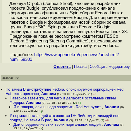
Джошуа Стробл (Joshua Strobl), ключевой разработчик
проекта Budgie, опубликовал предложение о начале
формирования официальных Spin-сборок Fedora Linux с
пользовательским окружением Budgie. Для сопровождения
пакетов с Budgie и формирования новой сборки основана
группа Budgie SIG. Spin-редакцию Fedora с Budgie
планируют поставлять начиная с выпуска Fedora Linux 38.
Предложение пока не рассмотрено комитетом FESCo
(Fedora Engineering Steering Committee), отвечающим за
техническую часть разработки дистрибутива Fedora...
Подробнее:
https://www.opennet.ru/opennews/art.shtml?
num=58309
Ответить
|
Правка
|
Cообщить модератору
Оглавление
Но зачем В дистрибутиве Fedora, спонсируемом корпорацией Red
Hat, есть прекрасн
,
Аноним
(1), 13:10 , 12-Дек-22, (
1
)
–6
Наверное затем же, для чего и делаются остальные спины
Федоры
,
Аноним
(2), 13:18 , 12-Дек-22, (
2
)
+1
Я и говорю, спины надо запретить Red Hat рулит
,
Аноним
(8),
13:48 , 12-Дек-22, (
)
8
У нормальных людей это зовется DE Либо кириллизируй все
подряд Но зачем В рас
,
Аноним
(3), 13:39 , 12-Дек-22, (
3
)
–6
Дай определение этих твоих нормальных людей
,
Аноним
(8),
13:47 , 12-Дек-22, (
)
7