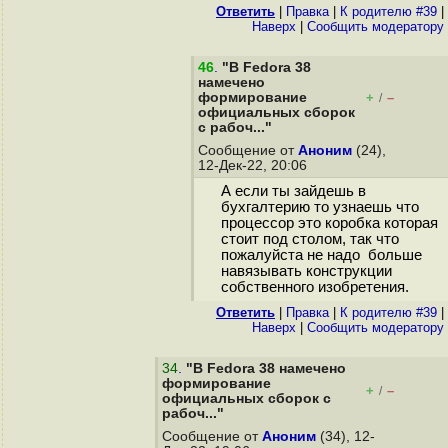
Ответить
|
Правка
|
К родителю #39
|
Наверх
|
Cообщить модератору
46
.
"В Fedora 38
намечено
формирование
+
–
/
официальных сборок
с рабоч..."
Сообщение от
Аноним
(24),
12-Дек-22, 20:06
А если ты зайдешь в
бухгалтерию то узнаешь что
процессор это коробка которая
стоит под столом, так что
пожалуйста не надо больше
навязывать конструкции
собственного изобретения.
Ответить
|
Правка
|
К родителю #39
|
Наверх
|
Cообщить модератору
34
.
"В Fedora 38 намечено
формирование
+
–
/
официальных сборок с
рабоч..."
Сообщение от
Аноним
(34), 12-