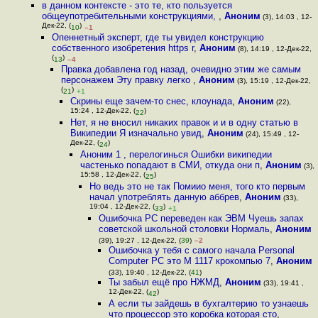
в данном контексте - это те, кто пользуется
общеупотребительными конструкциями,
,
Аноним
(3), 14:03 , 12-
Дек-22, (
)
10
–1
Опеннетный эксперт, где ты увидел конструкцию
собственного изобретения https r
,
Аноним
(8), 14:19 , 12-Дек-22,
(
)
13
–4
Правка добавлена год назад, очевидно этим же самым
персонажем Эту правку легко
,
Аноним
(3), 15:19 , 12-Дек-22,
(
)
21
+1
Скрины еще зачем-то снес, клоунада
,
Аноним
(22),
15:24 , 12-Дек-22, (
)
22
Нет, я не вносил никаких правок и и в одну статью в
Википедии Я изначально увид
,
Аноним
(24), 15:49 , 12-
Дек-22, (
)
24
Аноним 1 , перелогинься Ошибки википедии
частенько попадают в СМИ, откуда они п
,
Аноним
(3),
15:58 , 12-Дек-22, (
)
25
Но ведь это не так Помиио меня, того кто первым
начал употреблять данную аббрев
,
Аноним
(33),
19:04 , 12-Дек-22, (
)
33
+1
Ошибочка PC переведен как ЭВМ Чуешь запах
советской школьной столовки Нормаль
,
Аноним
(39), 19:27 , 12-Дек-22, (
39
)
–2
Ошибочка у тебя с самого начала Personal
Computer PC это М 1117 крокомпью 7
,
Аноним
(33), 19:40 , 12-Дек-22, (
41
)
Ты забыл ещё про НЖМД
,
Аноним
(33), 19:41 ,
12-Дек-22, (
)
42
А если ты зайдешь в бухгалтерию то узнаешь
что процессор это коробка которая сто
,