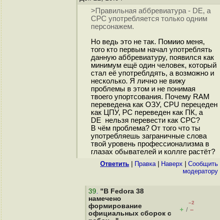
>Правильная аббревиатура - DE, а
СРС употребляется только одним
персонажем.
Но ведь это не так. Помиио меня,
того кто первым начал употреблять
данную аббревиатуру, появился как
минимум ещё один человек, который
стал её употреблдять, а возможно и
несколько. Я лично не вижу
проблемы в этом и не понимая
твоего упортсования. Почему RAM
переведена как ОЗУ, CPU перецеден
как ЦПУ, PC переведен как ПК, а
DE нельзя перевести как СРС?
В чём проблема? От того что ты
употребляешь заграничные слова
твой уровень профессионализма в
глазах обывателей и коллге растёт?
Ответить
|
Правка
|
Наверх
|
Cообщить
модератору
39
.
"В Fedora 38
намечено
–2
формирование
+
–
/
официальных сборок с