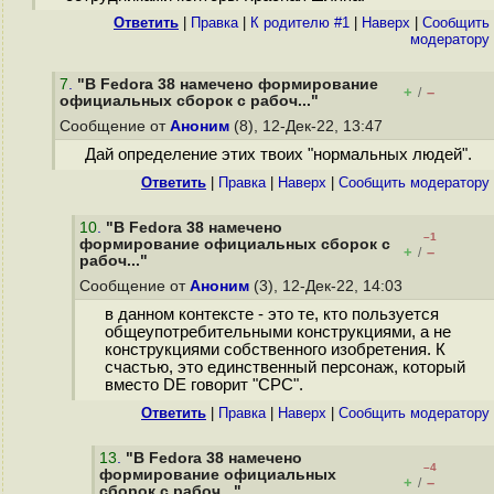
Ответить
|
Правка
|
К родителю #1
|
Наверх
|
Cообщить
модератору
7
.
"В Fedora 38 намечено формирование
+
–
/
официальных сборок с рабоч..."
Сообщение от
Аноним
(8), 12-Дек-22, 13:47
Дай определение этих твоих "нормальных людей".
Ответить
|
Правка
|
Наверх
|
Cообщить модератору
10
.
"В Fedora 38 намечено
–1
формирование официальных сборок с
+
–
/
рабоч..."
Сообщение от
Аноним
(3), 12-Дек-22, 14:03
в данном контексте - это те, кто пользуется
общеупотребительными конструкциями, а не
конструкциями собственного изобретения. К
счастью, это единственный персонаж, который
вместо DE говорит "СРС".
Ответить
|
Правка
|
Наверх
|
Cообщить модератору
13
.
"В Fedora 38 намечено
–4
формирование официальных
+
–
/
сборок с рабоч..."