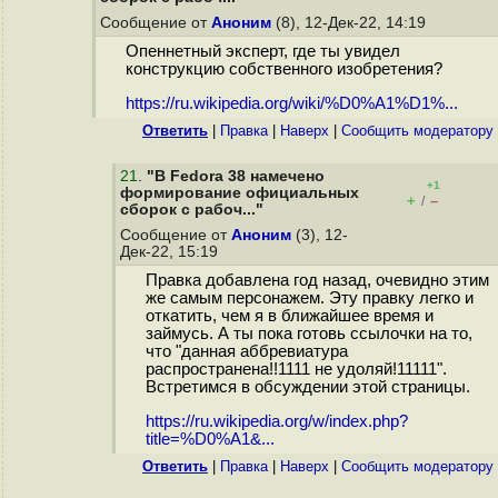
Сообщение от
Аноним
(8), 12-Дек-22, 14:19
Опеннетный эксперт, где ты увидел
конструкцию собственного изобретения?
https://ru.wikipedia.org/wiki/%D0%A1%D1%...
Ответить
|
Правка
|
Наверх
|
Cообщить модератору
21
.
"В Fedora 38 намечено
+1
формирование официальных
+
–
/
сборок с рабоч..."
Сообщение от
Аноним
(3), 12-
Дек-22, 15:19
Правка добавлена год назад, очевидно этим
же самым персонажем. Эту правку легко и
откатить, чем я в ближайшее время и
займусь. А ты пока готовь ссылочки на то,
что "данная аббревиатура
распространена!!1111 не удоляй!11111".
Встретимся в обсуждении этой страницы.
https://ru.wikipedia.org/w/index.php?
title=%D0%A1&...
Ответить
|
Правка
|
Наверх
|
Cообщить модератору