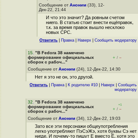
Сообщение от
Аноним
(33), 12-
Дек-22, 21:44
И что это значит? Да ровным счетом
ниего. В статью стоит внести ещёправок,
т.к. за время правок вышло несклоко
новых СРС.
Ответить
|
Правка
|
Наверх
|
Cообщить модератору
15
.
"В Fedora 38 намечено
формирование официальных
+
–
/
сборок с рабоч..."
Сообщение от
Аноним
(24), 12-Дек-22, 14:30
Нет я это не он, это другой.
Ответить
|
Правка
|
К родителю #10
|
Наверх
|
Cообщить
модератору
32
.
"В Fedora 38 намечено
+1
формирование официальных
+
–
/
сборок с рабоч..."
Сообщение от
Аноним
(34), 12-Дек-22, 19:03
Зато все эти персонажи общеупотребления
легко употребляют ПэСэЖэ, хотя буквы Сэ нет
нигде. И почему-то пишут Е вместо Ё, хотя это