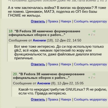
>Половина здешних обезьян даже не застала войны 2 vs 3
А в чем заключалась война? В визгах на форумах? Я тоже
не помню. Циннамон, МАТЭ, поделка из ОП без базы
ГНОМЕ не жильцы.
Ответить
|
Правка
|
Наверх
|
Cообщить модератору
18
.
"В Fedora 38 намечено формирование
+2
+
–
официальных сборок с рабоч..."
/
Сообщение от
Аноним
(18), 12-Дек-22, 14:50
Вот мне тоже интересно. До си пор использую только
gtk2, всё норм, никаких претензий по жору или
функциональности, даже файловые диалоги вполне
приличные.
Ответить
|
Правка
|
Наверх
|
Cообщить модератору
20
.
"В Fedora 38 намечено формирование
+1
+
–
официальных сборок с рабоч..."
/
Сообщение от
Аноним
(8), 12-Дек-22, 15:05
Какой-то некродистрибутив GNU/Linux? Я не рофлю,
если что. Правда интересно.
Ответить
|
Правка
|
Наверх
|
Cообщить модератору