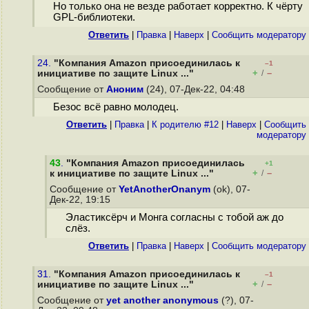
Но только она не везде работает корректно. К чёрту
GPL-библиотеки.
Ответить
|
Правка
|
Наверх
|
Cообщить модератору
24.
"Компания Amazon присоединилась к
–1
+
–
инициативе по защите Linux ..."
/
Сообщение от
Аноним
(24), 07-Дек-22, 04:48
Безос всё равно молодец.
Ответить
|
Правка
|
К родителю #12
|
Наверх
|
Cообщить
модератору
43
.
"Компания Amazon присоединилась
+1
+
–
к инициативе по защите Linux ..."
/
Сообщение от
YetAnotherOnanym
(ok), 07-
Дек-22, 19:15
Эластиксёрч и Монга согласны с тобой аж до
слёз.
Ответить
|
Правка
|
Наверх
|
Cообщить модератору
31.
"Компания Amazon присоединилась к
–1
+
–
инициативе по защите Linux ..."
/
Сообщение от
yet another anonymous
(?), 07-