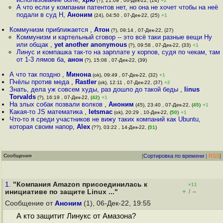
(?), 21:09 , 06-Дек-22, (14)
+2
А что если у компании патентов нет, но она не хочет чтобы на неё
подали в суд Н
,
Аноним
(24), 04:50 , 07-Дек-22, (25)
+1
Коммунизм приближается
,
Атон
(?), 09:14 , 07-Дек-22, (27)
Коммунизм и картельный сговор -- это всё таки разные вещи Ну
или общак
,
yet another anonymous
(?), 09:58 , 07-Дек-22, (33)
+1
Линус и компашка так-то на зарплате у корпов, судя по чекам, там
от 1-3 лямов ба
,
анон
(?), 15:08 , 07-Дек-22, (39)
А что так поздно
,
Минона
(ok), 09:49 , 07-Дек-22, (32)
+1
Пчёлы против меда
,
Rastler
(ok), 12:11 , 07-Дек-22, (37)
+2
Знать, дела уж совсем худы, раз дошло до такой беды
,
linus
Torvalds
(?), 16:19 , 07-Дек-22, (
42
)
+1
На злых собак позвали волков
,
Аноним
(45), 23:40 , 07-Дек-22, (
45
)
+1
Какая-то JS математика
,
letsmac
(ok), 20:29 , 10-Дек-22, (
50
)
+1
Что-то я среди участников не вижу таких компаний как Ubuntu,
которая своим напор
,
Alex
(??), 03:22 , 14-Дек-22, (
51
)
Сообщения
[
Сортировка по времени
|
RSS
]
1.
"Компания Amazon присоединилась к
+11
+
–
инициативе по защите Linux ..."
/
Сообщение от
Аноним
(1), 06-Дек-22, 19:55
А кто защитит Линукс от Амазона?