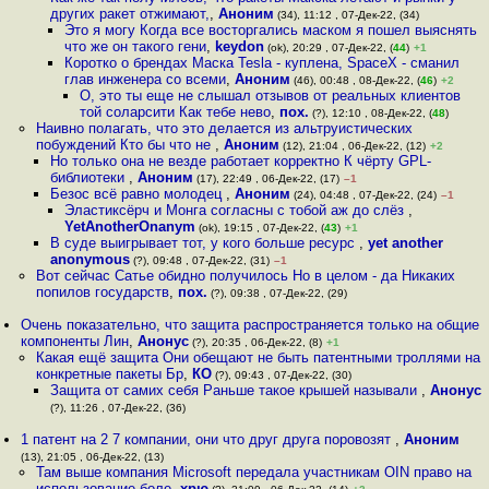
других ракет отжимают,
,
Аноним
(34), 11:12 , 07-Дек-22, (34)
Это я могу Когда все восторгались маском я пошел выяснять
что же он такого гени
,
keydon
(ok), 20:29 , 07-Дек-22, (
44
)
+1
Коротко о брендах Маска Tesla - куплена, SpaceX - сманил
глав инженера со всеми
,
Аноним
(46), 00:48 , 08-Дек-22, (
46
)
+2
О, это ты еще не слышал отзывов от реальных клиентов
той соларсити Как тебе нево
,
пох.
(?), 12:10 , 08-Дек-22, (
48
)
Наивно полагать, что это делается из альтруистических
побуждений Кто бы что не
,
Аноним
(12), 21:04 , 06-Дек-22, (12)
+2
Но только она не везде работает корректно К чёрту GPL-
библиотеки
,
Аноним
(17), 22:49 , 06-Дек-22, (17)
–1
Безос всё равно молодец
,
Аноним
(24), 04:48 , 07-Дек-22, (24)
–1
Эластиксёрч и Монга согласны с тобой аж до слёз
,
YetAnotherOnanym
(ok), 19:15 , 07-Дек-22, (
43
)
+1
В суде выигрывает тот, у кого больше ресурс
,
yet another
anonymous
(?), 09:48 , 07-Дек-22, (31)
–1
Вот сейчас Сатье обидно получилось Но в целом - да Никаких
попилов государств
,
пох.
(?), 09:38 , 07-Дек-22, (29)
Очень показательно, что защита распространяется только на общие
компоненты Лин
,
Анонус
(?), 20:35 , 06-Дек-22, (8)
+1
Какая ещё защита Они обещают не быть патентными троллями на
конкретные пакеты Бр
,
КО
(?), 09:43 , 07-Дек-22, (30)
Защита от самих себя Раньше такое крышей называли
,
Анонус
(?), 11:26 , 07-Дек-22, (36)
1 патент на 2 7 компании, они что друг друга поровозят
,
Аноним
(13), 21:05 , 06-Дек-22, (13)
Там выше компания Microsoft передала участникам OIN право на
использование боле
,
хрю