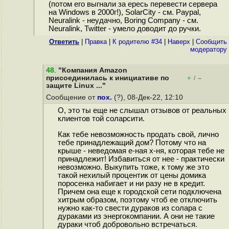
(потом его выгнали за ересь перевести сервера
на Windows в 2000г!), SolarCity - см. Paypal,
Neuralink - неудачно, Boring Company - см.
Neuralink, Twitter - умело доводит до ручки.
Ответить
|
Правка
|
К родителю #34
|
Наверх
|
Cообщить
модератору
48
.
"Компания Amazon
присоединилась к инициативе по
+
–
/
защите Linux ..."
Сообщение от
пох.
(?), 08-Дек-22, 12:10
О, это ты еще не слышал отзывов от реальных
клиентов той соларсити.
Как тебе невозможность продать свой, лично
тебе принадлежащий дом? Потому что на
крыше - неведомая е-ная х-ня, которая тебе не
принадлежит! Избавиться от нее - практически
невозможно. Выкупить тоже, к тому же это
такой нехилый процентик от цены домика
поросенка набигает и ни разу не в кредит.
Причем она еще к городской сети подключена
хитрым образом, поэтому чтоб ее отключить
нужно как-то свести дураков из солара с
дураками из энергокомпании. А они не такие
дураки чтоб добровольно встречаться.