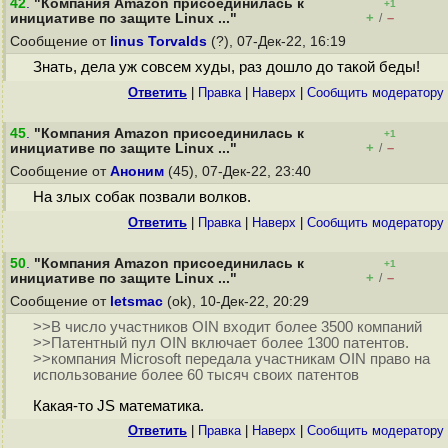
42
.
"Компания Amazon присоединилась к
+1
+
–
инициативе по защите Linux ..."
/
Сообщение от
linus Torvalds
(?), 07-Дек-22, 16:19
Знать, дела уж совсем худы, раз дошло до такой беды!
Ответить
|
Правка
|
Наверх
|
Cообщить модератору
45
.
"Компания Amazon присоединилась к
+1
+
–
инициативе по защите Linux ..."
/
Сообщение от
Аноним
(45), 07-Дек-22, 23:40
На злых собак позвали волков.
Ответить
|
Правка
|
Наверх
|
Cообщить модератору
50
.
"Компания Amazon присоединилась к
+1
+
–
инициативе по защите Linux ..."
/
Сообщение от
letsmac
(ok), 10-Дек-22, 20:29
>>В число участников OIN входит более 3500 компаний
>>Патентный пул OIN включает более 1300 патентов.
>>компания Microsoft передала участникам OIN право на
использование более 60 тысяч своих патентов
Какая-то JS математика.
Ответить
|
Правка
|
Наверх
|
Cообщить модератору