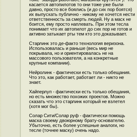
касается автопилотов то они тоже уже были
давно, просто все боялись (и до сих пор боятся)
их выпускать публично - никому не хочется нести
ответственность за смерть людей. Ну а маск не
боится, ему просто наплевать. При этом тесла
понимает что их автопилот до сих пор не готов и
активно затыкает рты тем кто это доказывает.
Старлинк это де-факто технология веризона.
Использовалась и раньше (весь мир не
покрывала, но и ориентировалась не на
массового пользователя, а на конкретные
крупные компании).
Нейролинк - фактически есть только обещания.
Что это, как работает, работает ли - никто не
знает.
Хайперлуп - фактически есть только обещания,
но есть множество похожих проектов. Можно
сказать что это старлинк который не взлетел
(хотя мог бы).
Солар Сити/Солар руф - фактически помощь
маска своему двоюрному брату-основателю.
Убыточно, есть более успешные аналоги, но
тесле (точнее маску) очень надо.