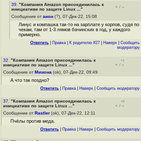
39.
"Компания Amazon присоединилась к
+
–
/
инициативе по защите Linux ..."
Сообщение от
анон
(?), 07-Дек-22, 15:08
Линус и компашка так-то на зарплате у корпов, судя по
чекам, там от 1-3 лямов бачинских в год, у каждого
примерно.
Ответить
|
Правка
|
К родителю #27
|
Наверх
|
Cообщить
модератору
32.
"Компания Amazon присоединилась к
+1
+
–
инициативе по защите Linux ..."
/
Сообщение от
Минона
(ok), 07-Дек-22, 09:49
А что так поздно?
Ответить
|
Правка
|
Наверх
|
Cообщить модератору
37.
"Компания Amazon присоединилась к
+2
+
–
инициативе по защите Linux ..."
/
Сообщение от
Rastler
(ok), 07-Дек-22, 12:11
Пчёлы против меда.
Ответить
|
Правка
|
Наверх
|
Cообщить модератору