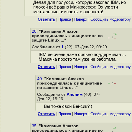
Делал для полуоси, которую закопал IBM, но
плохой всё равно Майкрософт. Ох уж эти
ментальные гимнасты с опеннета!
Ответить
|
Правка
|
Наверх
|
Cообщить модератору
28.
"Компания Amazon
+1
присоединилась к инициативе по
+
–
/
защите Linux ..."
Сообщение от
1
(??), 07-Дек-22, 09:29
IBM её очень даже сильно поддерживал ...
Мамочка просто там уже не работала.
Ответить
|
Правка
|
Наверх
|
Cообщить модератору
40.
"Компания Amazon
присоединилась к инициативе
+
–
/
по защите Linux ..."
Сообщение от
Аноним
(40), 07-
Дек-22, 15:26
Вы тоже свой Бейсик? )
Ответить
|
Правка
|
Наверх
|
Cообщить модератору
35.
"Компания Amazon
+1
присоединилась к инициативе по