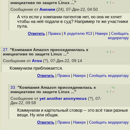
+
–
инициативе по защите Linux ..."
/
Сообщение от
Аноним
(24), 07-Дек-22, 04:50
А что если у компании патентов нет, но она не хочет
чтобы на неё подали в суд? Например те же участники
пула.
Ответить
|
Правка
|
К родителю #13
|
Наверх
|
Cообщить
модератору
27.
"Компания Amazon присоединилась к
+
–
/
инициативе по защите Linux ..."
Сообщение от
Атон
(?), 07-Дек-22, 09:14
Коммунизм приближается.
Ответить
|
Правка
|
Наверх
|
Cообщить модератору
33.
"Компания Amazon присоединилась к
+1
+
–
инициативе по защите Linux ..."
/
Сообщение от
yet another anonymous
(?), 07-
Дек-22, 09:58
Коммунизм и картельный сговор -- это всё таки разные
вещи. Ну или общак.
Ответить
|
Правка
|
Наверх
|
Cообщить модератору