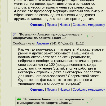
жениться на вдове, дарит цветочек и исчезает со
стулом, а несостоявшаяся жена все равно рада.
А безос это профессор мориарти который планомерно
сбрасывает со скалы одних женихов и подкупает
других, оставшись единственным претендентом.
Ответить
|
Правка
|
Наверх
|
Cообщить модератору
34.
"Компания Amazon присоединилась к
+
–
/
инициативе по защите Linux ..."
Сообщение от
Аноним
(34), 07-Дек-22, 11:12
Как же так получилось, что ракеты Макска летают и
рынки у других ракет отжимают, а машинки на
полном автопилоте все ближе к реальности,
нейролинк вообще за гранью фантастики опережает
свое время лет на 100 (правда непонятно когда
доделают), интернет Starlink вполне работает в
некоторых странах и даже в некоторых бесплатно
для конечного пользователя? Спорим твой ответ
будет не про факты, а что-то отстраненное и
уводящее тему в сторону от вопроса?
Ответить
|
Правка
|
Наверх
|
Cообщить модератору
44
.
"Компания Amazon присоединилась
+1
+
–
к инициативе по защите Linux ..."
/