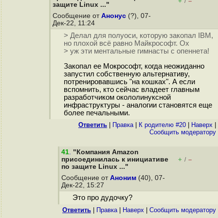
+
–
/
защите Linux ..."
Сообщение от
Анонус
(?), 07-
Дек-22, 11:24
> Делал для полуоси, которую закопал IBM,
но плохой всё равно Майкрософт. Ох
> уж эти ментальные гимнасты с опеннета!
Закопал ее Мокрософт, когда неожиданно
запустил собственную альтернативу,
потренировавшись "на кошках". А если
вспомнить, кто сейчас владеет главным
разработчиком окололинуксной
инфраструктуры - аналогии становятся еще
более печальными.
Ответить
|
Правка
|
К родителю #20
|
Наверх
|
Cообщить модератору
41
.
"Компания Amazon
присоединилась к инициативе
+
–
/
по защите Linux ..."
Сообщение от
Аноним
(40), 07-
Дек-22, 15:27
Это про дудочку?
Ответить
|
Правка
|
Наверх
|
Cообщить модератору