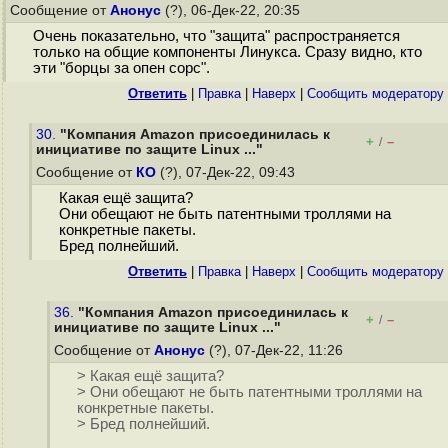
Сообщение от
Анонус
(?), 06-Дек-22, 20:35
Очень показательно, что "защита" распространяется
только на общие компоненты Линукса. Сразу видно, кто
эти "борцы за опен сорс".
Ответить
|
Правка
|
Наверх
|
Cообщить модератору
30.
"Компания Amazon присоединилась к
+
–
/
инициативе по защите Linux ..."
Сообщение от
КО
(?), 07-Дек-22, 09:43
Какая ещё защита?
Они обещают не быть патентными троллями на
конкретные пакеты.
Бред полнейший.
Ответить
|
Правка
|
Наверх
|
Cообщить модератору
36.
"Компания Amazon присоединилась к
+
–
/
инициативе по защите Linux ..."
Сообщение от
Анонус
(?), 07-Дек-22, 11:26
> Какая ещё защита?
> Они обещают не быть патентными троллями на
конкретные пакеты.
> Бред полнейший.