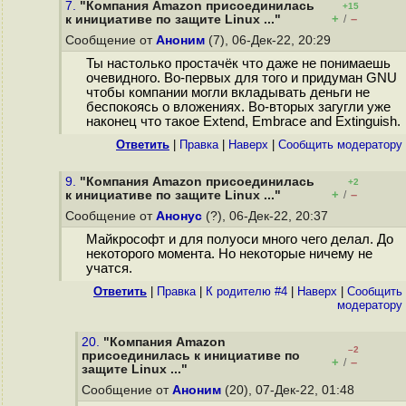
7.
"Компания Amazon присоединилась
+15
+
–
к инициативе по защите Linux ..."
/
Сообщение от
Аноним
(7), 06-Дек-22, 20:29
Ты настолько простачёк что даже не понимаешь
очевидного. Во-первых для того и придуман GNU
чтобы компании могли вкладывать деньги не
беспокоясь о вложениях. Во-вторых загугли уже
наконец что такое Extend, Embrace and Extinguish.
Ответить
|
Правка
|
Наверх
|
Cообщить модератору
9.
"Компания Amazon присоединилась
+2
+
–
к инициативе по защите Linux ..."
/
Сообщение от
Анонус
(?), 06-Дек-22, 20:37
Майкрософт и для полуоси много чего делал. До
некоторого момента. Но некоторые ничему не
учатся.
Ответить
|
Правка
|
К родителю #4
|
Наверх
|
Cообщить
модератору
20.
"Компания Amazon
–2
присоединилась к инициативе по
+
–
/
защите Linux ..."
Сообщение от
Аноним
(20), 07-Дек-22, 01:48