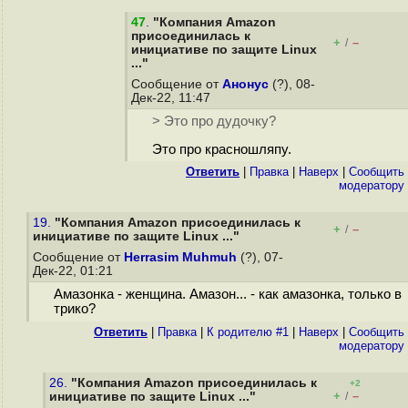
47
.
"Компания Amazon
присоединилась к
+
–
/
инициативе по защите Linux
..."
Сообщение от
Анонус
(?), 08-
Дек-22, 11:47
> Это про дудочку?
Это про красношляпу.
Ответить
|
Правка
|
Наверх
|
Cообщить
модератору
19.
"Компания Amazon присоединилась к
+
–
/
инициативе по защите Linux ..."
Сообщение от
Herrasim Muhmuh
(?), 07-
Дек-22, 01:21
Амазонка - женщина. Амазон... - как амазонка, только в
трико?
Ответить
|
Правка
|
К родителю #1
|
Наверх
|
Cообщить
модератору
26.
"Компания Amazon присоединилась к
+2
+
–
инициативе по защите Linux ..."
/