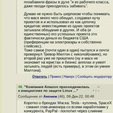
позабавили фразы в духе "я из рабочего класса,
даже гвозди приходилось забивать".
Думаю не нужно быть шерлоком чтобы понимать
что маск много чего обещал, создавал кучу
проектов и и использовал их как цепочку
кредитов: инвестициями из одних проектов
затыкали обещания в других. И оба (и
единственных) его успешных проекта это
фактически деньги из бюджета США
(преференции на электрокары и собственно
спейсикс).
Тоже самое (почти один в один) пытался и почти
провернул Тревор Милтон с николой(намек), но
второй раз уже не прокатило (ну и маск не
экономит на юристах и бизнес ангелах и умеет
затыкать людей (есть примеры), в этом он умнее
Милтона).
Ответить
|
Правка
|
Наверх
|
Cообщить модератору
46
.
"Компания Amazon присоединилась
+2
+
–
к инициативе по защите Linux ..."
/
Сообщение от
Аноним
(46), 08-Дек-22, 00:48
Коротко о брендах Маска: Tesla - куплена, SpaceX
- сманил глав.инженера со всеми наработками у
конкурента, PayPal - поглотил через слияние