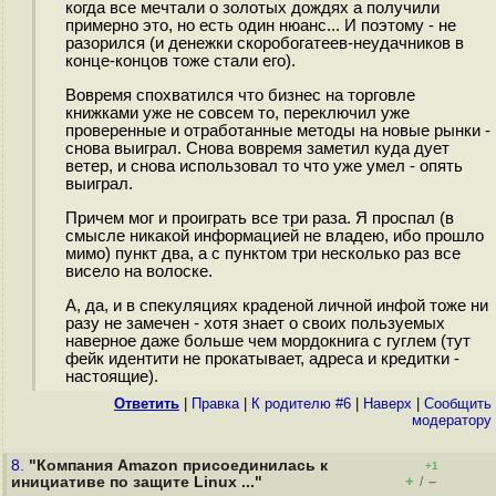
когда все мечтали о золотых дождях а получили
примерно это, но есть один нюанс... И поэтому - не
разорился (и денежки скоробогатеев-неудачников в
конце-концов тоже стали его).
Вовремя спохватился что бизнес на торговле
книжками уже не совсем то, переключил уже
проверенные и отработанные методы на новые рынки -
снова выиграл. Снова вовремя заметил куда дует
ветер, и снова использовал то что уже умел - опять
выиграл.
Причем мог и проиграть все три раза. Я проспал (в
смысле никакой информацией не владею, ибо прошло
мимо) пункт два, а с пунктом три несколько раз все
висело на волоске.
А, да, и в спекуляциях краденой личной инфой тоже ни
разу не замечен - хотя знает о своих пользуемых
наверное даже больше чем мордокнига с гуглем (тут
фейк идентити не прокатывает, адреса и кредитки -
настоящие).
Ответить
|
Правка
|
К родителю #6
|
Наверх
|
Cообщить
модератору
8.
"Компания Amazon присоединилась к
+1
+
–
инициативе по защите Linux ..."
/