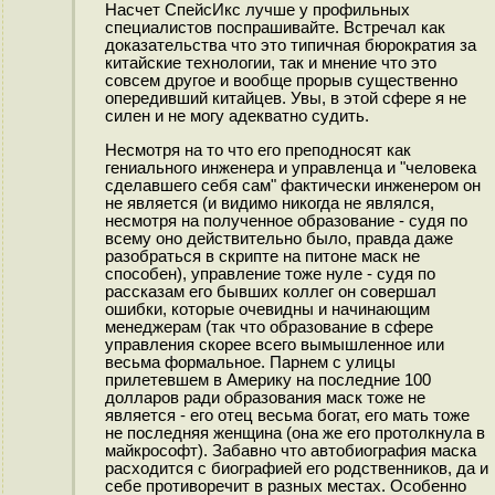
Насчет СпейсИкс лучше у профильных
специалистов поспрашивайте. Встречал как
доказательства что это типичная бюрократия за
китайские технологии, так и мнение что это
совсем другое и вообще прорыв существенно
опередивший китайцев. Увы, в этой сфере я не
силен и не могу адекватно судить.
Несмотря на то что его преподносят как
гениального инженера и управленца и "человека
сделавшего себя сам" фактически инженером он
не является (и видимо никогда не являлся,
несмотря на полученное образование - судя по
всему оно действительно было, правда даже
разобраться в скрипте на питоне маск не
способен), управление тоже нуле - судя по
рассказам его бывших коллег он совершал
ошибки, которые очевидны и начинающим
менеджерам (так что образование в сфере
управления скорее всего вымышленное или
весьма формальное. Парнем с улицы
прилетевшем в Америку на последние 100
долларов ради образования маск тоже не
является - его отец весьма богат, его мать тоже
не последняя женщина (она же его протолкнула в
майкрософт). Забавно что автобиография маска
расходится с биографией его родственников, да и
себе противоречит в разных местах. Особенно