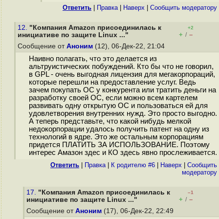
Ответить
|
Правка
|
Наверх
|
Cообщить модератору
12.
"Компания Amazon присоединилась к
+2
+
–
инициативе по защите Linux ..."
/
Сообщение от
Аноним
(12), 06-Дек-22, 21:04
Наивно полагать, что это делается из
альтруистических побуждений. Кто бы что не говорил,
в GPL - очень выгодная лицензия для мегакорпораций,
которые перешли на предоставление услуг. Ведь
зачем покупать ОС у конкурента или тратить деньги на
разработку своей ОС, если можно всем картелем
развивать одну открытую ОС и пользоваться ей для
удовлетворения внутренних нужд. Это просто выгодно.
А теперь представьте, что какой нибудь мелкой
недокорпорации удалось получить патент на одну из
технологий в ядре. Это же остальным корпорациям
придется ПЛАТИТЬ ЗА ИСПОЛЬЗОВАНИЕ. Поэтому
интерес Амазон здес и КО здесь явно прослеживается.
Ответить
|
Правка
|
К родителю #6
|
Наверх
|
Cообщить
модератору
17.
"Компания Amazon присоединилась к
–1
+
–
инициативе по защите Linux ..."
/
Сообщение от
Аноним
(17), 06-Дек-22, 22:49