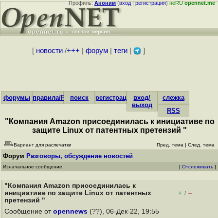
Профиль:
Аноним
(
вход
|
регистрация
)
неRU
opennet.me
[
новости
/
+++
|
форум
|
теги
|
]
форумы
правила/FAQ
поиск
регистрация
вход/
слежка
выход
RSS
"Компания Amazon присоединилась к инициативе по
защите Linux от патентных претензий "
Вариант для распечатки
Пред. тема
|
След. тема
Форум
Разговоры, обсуждение новостей
Изначальное сообщение
[
Отслеживать
]
"Компания Amazon присоединилась к
инициативе по защите Linux от патентных
+
–
/
претензий "
Сообщение от
opennews
(??), 06-Дек-22, 19:55