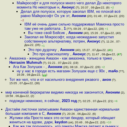
Майкрософт и для полуоси много чего делал До некоторого
момента Но некоторые н
,
Анонус
(?), 20:37 , 06-Дек-22, (9)
+2
Делал для полуоси, которую закопал IBM, но плохой всё
равно Майкрософт Ох уж эт
,
Аноним
(20), 01:48 , 07-Дек-22, (20)
–2
IBM её очень даже сильно поддерживал Мамочка просто
там уже не работала
,
1
(??), 09:29 , 07-Дек-22, (28)
+1
Вы тоже свой Бейсик
,
Аноним
(40), 15:26 , 07-Дек-22, (40)
Закопал ее Мокрософт, когда неожиданно запустил
собственную альтернативу, потрен
,
Анонус
(?), 11:24 , 07-
Дек-22, (35)
+1
Это про дудочку
,
Аноним
(40), 15:27 , 07-Дек-22, (
41
)
Это про красношляпу
,
Анонус
(?), 11:47 , 08-Дек-22, (
47
)
Амазонка - женщина Амазон - как амазонка, только в трико
,
Herrasim Muhmuh
(?), 01:21 , 07-Дек-22, (19)
Ага Как Золушок -
,
Аноним
(26), 08:16 , 07-Дек-22, (26)
+2
ну у нас в городе есть магазин Золушок еще с 90х
,
ma4o
(??),
16:36 , 08-Дек-22, (
)
49
Тот же чел, что и от насильного внедрения ржавого
,
анон
(?),
15:05 , 07-Дек-22, (38)
мир конченой бюрократии видимо никогда не закончится
,
Аноним
(2),
19:58 , 06-Дек-22, (2)
подожди немножко, я сейчас
,
2023 год
(?), 02:25 , 07-Дек-22, (21)
+6
Достаём листочки записываем Амазон единственная нормальная
большая компания в С
,
Аноним
(7), 20:26 , 06-Дек-22, (6)
Жулики оба Просто маск это остап бендер, который обещает
жениться на вдове, дари
,
keydon
(ok), 20:46 , 06-Дек-22, (10)
+10
Как же так получилось, что ракеты Макска летают и рынки у