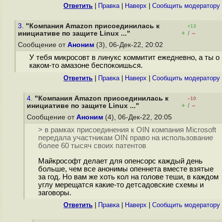
Ответить
|
Правка
|
Наверх
|
Cообщить модератору
3.
"Компания Amazon присоединилась к
+13
+
–
инициативе по защите Linux ..."
/
Сообщение от
Аноним
(3), 06-Дек-22, 20:02
У тебя микросовт в линукс коммитит ежедневно, а ты о
каком-то амазоне беспокоишься.
Ответить
|
Правка
|
Наверх
|
Cообщить модератору
4.
"Компания Amazon присоединилась к
–10
+
–
инициативе по защите Linux ..."
/
Сообщение от
Аноним
(4), 06-Дек-22, 20:05
> в рамках присоединения к OIN компания Microsoft
передала участникам OIN право на использование
более 60 тысяч своих патентов
Майкрософт делает для опенсорс каждый день
больше, чем все анонимы опеннета вместе взятые
за год. Но вам же хоть кол на голове теши, в каждом
углу мерещатся какие-то детсадовские схемы и
заговоры.
Ответить
|
Правка
|
Наверх
|
Cообщить модератору