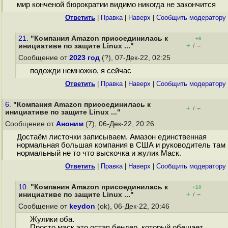
мир конченой бюрократии видимо никогда не закончится
Ответить
|
Правка
|
Наверх
|
Cообщить модератору
21.
"Компания Amazon присоединилась к
+6
+
–
инициативе по защите Linux ..."
/
Сообщение от
2023 год
(?), 07-Дек-22, 02:25
подожди немножко, я сейчас
Ответить
|
Правка
|
Наверх
|
Cообщить модератору
6.
"Компания Amazon присоединилась к
+
–
/
инициативе по защите Linux ..."
Сообщение от
Аноним
(7), 06-Дек-22, 20:26
Достаём листочки записываем. Амазон единственная
нормальная большая компания в США и руководитель там
нормальный не то что выскочка и жулик Маск.
Ответить
|
Правка
|
Наверх
|
Cообщить модератору
10.
"Компания Amazon присоединилась к
+10
+
–
инициативе по защите Linux ..."
/
Сообщение от
keydon
(ok), 06-Дек-22, 20:46
Жулики оба.
Просто маск это остап бендер, который обещает