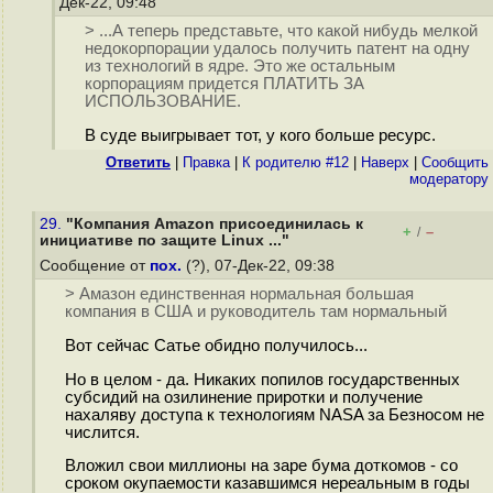
Дек-22, 09:48
> ...А теперь представьте, что какой нибудь мелкой
недокорпорации удалось получить патент на одну
из технологий в ядре. Это же остальным
корпорациям придется ПЛАТИТЬ ЗА
ИСПОЛЬЗОВАНИЕ.
В суде выигрывает тот, у кого больше ресурс.
Ответить
|
Правка
|
К родителю #12
|
Наверх
|
Cообщить
модератору
29.
"Компания Amazon присоединилась к
+
–
/
инициативе по защите Linux ..."
Сообщение от
пох.
(?), 07-Дек-22, 09:38
> Амазон единственная нормальная большая
компания в США и руководитель там нормальный
Вот сейчас Сатье обидно получилось...
Но в целом - да. Никаких попилов государственных
субсидий на озилинение приротки и получение
нахаляву доступа к технологиям NASA за Безносом не
числится.
Вложил свои миллионы на заре бума доткомов - со
сроком окупаемости казавшимся нереальным в годы