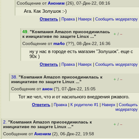
Сообщение от
Аноним
(26), 07-Дек-22, 08:16
Ага. Как Золушок :-)
Ответить
|
Правка
|
Наверх
|
Cообщить модератору
49
.
"Компания Amazon присоединилась
+
–
/
к инициативе по защите Linux ..."
Сообщение от
ma4o
(??), 08-Дек-22, 16:36
ну у нас в городе есть магазин "Золушок". еще с
90х )
Ответить
|
Правка
|
Наверх
|
Cообщить модератору
38.
"Компания Amazon присоединилась к
+
–
/
инициативе по защите Linux ..."
Сообщение от
анон
(?), 07-Дек-22, 15:05
Тот же чел, что и от насильного внедрения ржавого.
Ответить
|
Правка
|
К родителю #1
|
Наверх
|
Cообщить
модератору
2.
"Компания Amazon присоединилась к
+
–
/
инициативе по защите Linux ..."
Сообщение от
Аноним
(2), 06-Дек-22, 19:58