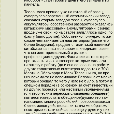
наоборот - стал творить дичь и его выгнали и из
пайпела.
Тесла: маск пришел уже на готовый образец,
суперпупер современный автоматический завод
оказался старым заводом теслы, суперпупер
аккумуляторы собственной разработки оказались
китайскими массовыми аккумуляторами (сейчас
вроде уже свои, но на старте заявлялось одно, по
факту было другое). Собственно примерно то же
самое чем занимается наш автопром (разве что
более бездумно): продает с гигантской наценкой
китайские запчасти со своим шильдиком, разве
что сегмент премиальный и рынок с
преференциями другие. Фактически это история
про талантливых инженеров которые сделали
гигантскую работу (да и она основана на работе
других талантливых инженеров годов так с 70х)
Мартина Эберхарда и Марк Тарпеннинга, но про
них почему-то не вспоминают. Вспоминают маска
который обещал то чего у него не было, а потом в
спешном порядке (в основном за счет инвестиций
из других проектов или жесткими увольнениями
или творческим переосмысливанием обещаний)
пытался наверстать обещанное(думаю это вам
напомнило многих российский проворовавшихся
бизнесменов действоваших таким же образом,
некоторые кстати сейчас все еще у руля и у них
тоже "заводы работают, магазины крутятся"). Что