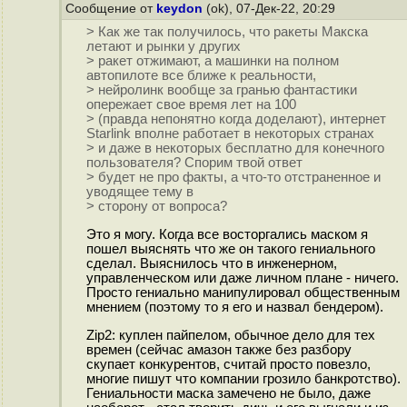
Сообщение от
keydon
(ok), 07-Дек-22, 20:29
> Как же так получилось, что ракеты Макска
летают и рынки у других
> ракет отжимают, а машинки на полном
автопилоте все ближе к реальности,
> нейролинк вообще за гранью фантастики
опережает свое время лет на 100
> (правда непонятно когда доделают), интернет
Starlink вполне работает в некоторых странах
> и даже в некоторых бесплатно для конечного
пользователя? Спорим твой ответ
> будет не про факты, а что-то отстраненное и
уводящее тему в
> сторону от вопроса?
Это я могу. Когда все восторгались маском я
пошел выяснять что же он такого гениального
сделал. Выяснилось что в инженерном,
управленческом или даже личном плане - ничего.
Просто гениально манипулировал общественным
мнением (поэтому то я его и назвал бендером).
Zip2: куплен пайпелом, обычное дело для тех
времен (сейчас амазон также без разбору
скупает конкурентов, считай просто повезло,
многие пишут что компании грозило банкротство).
Гениальности маска замечено не было, даже