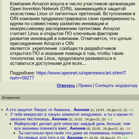
Компания Amazon вошла в число участников организации
Open Invention Network (OIN), занимающейся защитой
экосистемы Linux от патентных претензий. Вступлением в
OIN компания продемонстрировала свою приверженность
идеям по совместному развитию инновации и
неагрессивному распоряжению патентами. Amazon
считает Linux и открытое ПО ключевым фактором
развития инноваций в компании. Отмечается, что целью
присоединения Amazon к OIN
является укрепление сообществ разработчиков
открытого ПО и оказание помощи в том, чтобы такие
технологии, как Linux, продолжали развиваться и
оставаться доступными для всех...
Подробнее:
https://www.opennet.ru/opennews/art.shtml?
num=58277
Ответить
|
Правка
|
Cообщить модератору
Оглавление
А кто защитит Линукс от Амазона
,
Аноним
(1), 19:55 , 06-Дек-22, (1)
+11
У тебя микросовт в линукс коммитит ежедневно, а ты о каком-то
амазоне беспокоишь
,
Аноним
(3), 20:02 , 06-Дек-22, (3)
+13
Майкрософт делает для опенсорс каждый день больше, чем
все анонимы опеннета вмес
,
Аноним
(4), 20:05 , 06-Дек-22, (4)
–10
Ты настолько простачёк что даже не понимаешь очевидного
Во-первых для того и пр
,
Аноним
(7), 20:29 , 06-Дек-22, (7)
+15