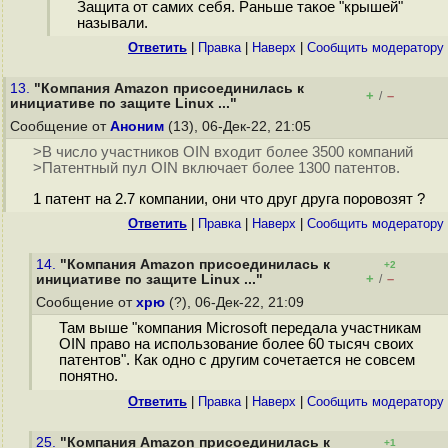
Защита от самих себя. Раньше такое "крышей"
называли.
Ответить
|
Правка
|
Наверх
|
Cообщить модератору
13.
"Компания Amazon присоединилась к
+
–
/
инициативе по защите Linux ..."
Сообщение от
Аноним
(13), 06-Дек-22, 21:05
>В число участников OIN входит более 3500 компаний
>Патентный пул OIN включает более 1300 патентов.
1 патент на 2.7 компании, они что друг друга поровозят ?
Ответить
|
Правка
|
Наверх
|
Cообщить модератору
14.
"Компания Amazon присоединилась к
+2
+
–
инициативе по защите Linux ..."
/
Сообщение от
хрю
(?), 06-Дек-22, 21:09
Там выше "компания Microsoft передала участникам
OIN право на использование более 60 тысяч своих
патентов". Как одно с другим сочетается не совсем
понятно.
Ответить
|
Правка
|
Наверх
|
Cообщить модератору
25.
"Компания Amazon присоединилась к
+1