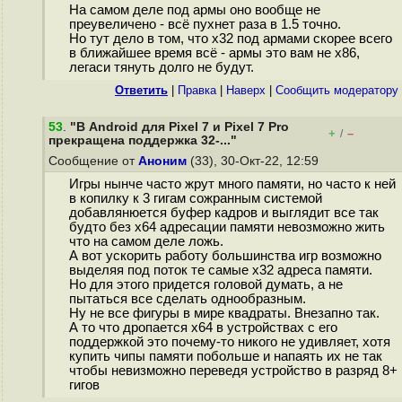
На самом деле под армы оно вообще не
преувеличено - всё пухнет раза в 1.5 точно.
Но тут дело в том, что x32 под армами скорее всего
в ближайшее время всё - армы это вам не x86,
легаси тянуть долго не будут.
Ответить
|
Правка
|
Наверх
|
Cообщить модератору
53
.
"В Android для Pixel 7 и Pixel 7 Pro
+
–
/
прекращена поддержка 32-..."
Сообщение от
Аноним
(33), 30-Окт-22, 12:59
Игры нынче часто жрут много памяти, но часто к ней
в копилку к 3 гигам сожранным системой
добавлянюется буфер кадров и выглядит все так
будто без х64 адресации памяти невозможно жить
что на самом деле ложь.
А вот ускорить работу большинства игр возможно
выделяя под поток те самые х32 адреса памяти.
Но для этого придется головой думать, а не
пытаться все сделать однообразным.
Ну не все фигуры в мире квадраты. Внезапно так.
А то что дропается х64 в устройствах с его
поддержкой это почему-то никого не удивляет, хотя
купить чипы памяти побольше и напаять их не так
чтобы невизможно переведя устройство в разряд 8+
гигов