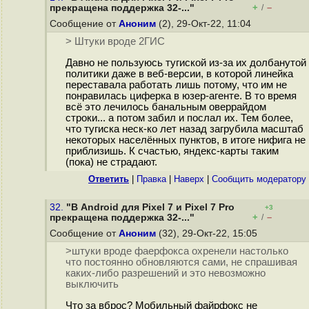
+
–
прекращена поддержка 32-..."
/
Сообщение от
Аноним
(2), 29-Окт-22, 11:04
> Штуки вроде 2ГИС
Давно не пользуюсь тугиской из-за их долбанутой
политики даже в веб-версии, в которой линейка
переставала работать лишь потому, что им не
понравилась циферка в юзер-агенте. В то время
всё это лечилось банальным оверрайдом
строки... а потом забил и послал их. Тем более,
что тугиска неск-ко лет назад загрубила масштаб
некоторых населённых пунктов, в итоге нифига не
приблизишь. К счастью, яндекс-карты таким
(пока) не страдают.
Ответить
|
Правка
|
Наверх
|
Cообщить модератору
32.
"В Android для Pixel 7 и Pixel 7 Pro
+3
+
–
прекращена поддержка 32-..."
/
Сообщение от
Аноним
(32), 29-Окт-22, 15:05
>штуки вроде фаерфокса охренели настолько
что постоянно обновляются сами, не спрашивая
каких-либо разрешений и это невозможно
выключить
Что за вброс? Мобильный файрфокс не