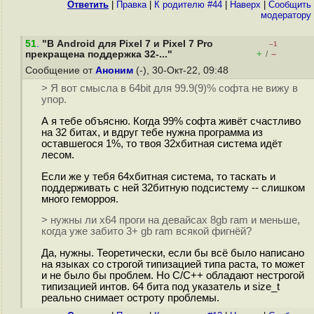
Ответить
|
Правка
|
К родителю #44
|
Наверх
|
Cообщить
модератору
51
.
"В Android для Pixel 7 и Pixel 7 Pro
–1
+
–
прекращена поддержка 32-..."
/
Сообщение от
Аноним
(-), 30-Окт-22, 09:48
> Я вот смысла в 64bit для 99.9(9)% софта не вижу в
упор.
А я тебе объясню. Когда 99% софта живёт счастливо
на 32 битах, и вдруг тебе нужна программа из
оставшегося 1%, то твоя 32хбитная система идёт
лесом.
Если же у тебя 64хбитная система, то таскать и
поддерживать с ней 32битную подсистему -- слишком
много геморроя.
> нужны ли х64 проги на девайсах 8gb ram и меньше,
когда уже забито 3+ gb ram всякой фигнёй?
Да, нужны. Теоретически, если бы всё было написано
на языках со строгой типизацией типа раста, то может
и не было бы проблем. Но C/C++ обладают нестрогой
типизацией интов. 64 бита под указатель и size_t
реально снимает остроту проблемы.