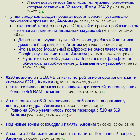
И всё-таки хотелось бы список тех нужных приложений,
которые остались в 32 верси
,
iPony129412
(?), 08:40 , 31-
Окт-22, (
)
54
у них вроде как каждая прошлая версия версия - устаревшие
технологии проведи дл
,
Аноним
(9), 09:54 , 29-Окт-22, (9)
+1
Пока новый телефон не куплюС другой стороны, проблема в том
что многие приложени
,
Бывалый смузихлёб
(?), 10:22 , 29-Окт-22,
(11)
+4
Давно не пользуюсь тугиской из-за их долбанутой политики
даже в веб-версии, в ко
,
Аноним
(2), 11:04 , 29-Окт-22, (14)
+1
Что за вброс Мобильный файрфокс не обновляется если в
Google play отключить авт
,
Аноним
(32), 15:05 , 29-Окт-22, (32)
+3
Чувствуешь некий диссонанс Через апстор фаерфокс не
обновлял, автообновления у
,
Бывалый смузихлёб
(?), 06:30 ,
30-Окт-22, (46)
8220 позволило на 150МБ снизить потребление оперативной памяти
системой 8221
,
Аноним
(3), 09:41 , 29-Окт-22, (3)
+15
зато появилась возможность запуска приложений, использующих
больше 4гб RAM
,
onanim
(?), 13:48 , 29-Окт-22, (28)
+2
А на сколько гигабайт увеличилось требование к оперативке у
последнего ведра
,
Аноним
(2), 09:43 , 29-Окт-22, (4)
+2
Ровно на 50мб увеличилось после перехода с 510 на 519
,
Аноним
(55), 09:44 , 31-Окт-22, (
55
)
–1
Под новые зонды освободили память
,
Аноним
(5), 09:43 , 29-Окт-22, (5)
+3
А сколько 32бит-зависимого софта отвалится Вот главный вопрос
,
Аноним
(6), 09:44 , 29-Окт-22, (6)
+1