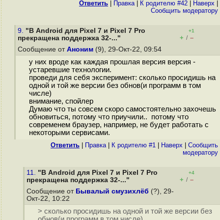
Ответить
|
Правка
|
К родителю #42
|
Наверх
|
Cообщить модератору
9.
"В Android для Pixel 7 и Pixel 7 Pro
+1
+
–
прекращена поддержка 32-..."
/
Сообщение от
Аноним
(9), 29-Окт-22, 09:54
у них вроде как каждая прошлая версия версия -
устаревшие технологии.
проведи для себя эксперимент: сколько просидишь на
одной и той же версии без обнов(и программ в том
числе)
внимание, спойлер
Думаю что ты совсем скоро самостоятельно захочешь
обновиться, потому что приучили.. потому что
современем браузер, например, не будет работать с
некоторыми сервисами.
Ответить
|
Правка
|
К родителю #1
|
Наверх
|
Cообщить
модератору
11.
"В Android для Pixel 7 и Pixel 7 Pro
+4
+
–
прекращена поддержка 32-..."
/
Сообщение от
Бывалый смузихлёб
(?), 29-
Окт-22, 10:22
> сколько просидишь на одной и той же версии без
обнов(и программ в том числе)