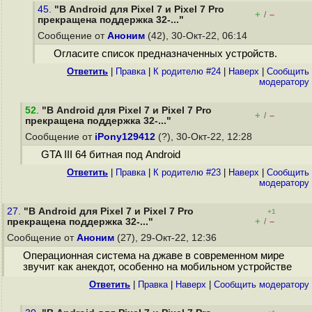
45.
"В Android для Pixel 7 и Pixel 7 Pro
+
–
/
прекращена поддержка 32-..."
Сообщение от
Аноним
(42), 30-Окт-22, 06:14
Огласите список предназначенных устройств.
Ответить
|
Правка
|
К родителю #24
|
Наверх
|
Cообщить
модератору
52
.
"В Android для Pixel 7 и Pixel 7 Pro
+
–
/
прекращена поддержка 32-..."
Сообщение от
iPony129412
(?), 30-Окт-22, 12:28
GTA III 64 битная под Android
Ответить
|
Правка
|
К родителю #23
|
Наверх
|
Cообщить
модератору
27.
"В Android для Pixel 7 и Pixel 7 Pro
+1
+
–
прекращена поддержка 32-..."
/
Сообщение от
Аноним
(27), 29-Окт-22, 12:36
Операционная система на джаве в современном мире
звучит как анекдот, особенно на мобильном устройстве
Ответить
|
Правка
|
Наверх
|
Cообщить модератору