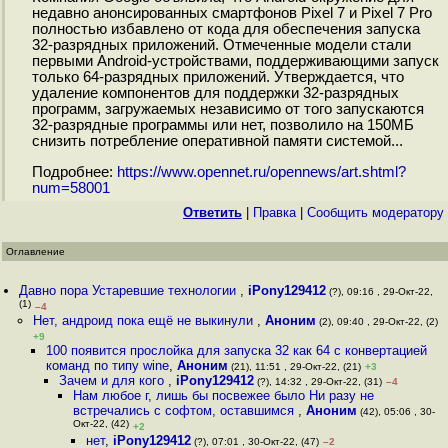
недавно анонсированных смартфонов Pixel 7 и Pixel 7 Pro
полностью избавлено от кода для обеспечения запуска
32-разрядных приложений. Отмеченные модели стали
первыми Android-устройствами, поддерживающими запуск
только 64-разрядных приложений. Утверждается, что
удаление компонентов для поддержки 32-разрядных
программ, загружаемых независимо от того запускаются
32-разрядные программы или нет, позволило на 150МБ
снизить потребление оперативной памяти системой...
Подробнее:
https://www.opennet.ru/opennews/art.shtml?
num=58001
Ответить
|
Правка
|
Cообщить модератору
Оглавление
Давно пора Устаревшие технологии
,
iPony129412
(?), 09:16 , 29-Окт-22,
(1)
–4
Нет, андроид пока ещё не выкинули
,
Аноним
(2), 09:40 , 29-Окт-22, (2)
+9
100 появится прослойка для запуска 32 как 64 с конвертацией
команд по типу wine
,
Аноним
(21), 11:51 , 29-Окт-22, (21)
+3
Зачем и для кого
,
iPony129412
(?), 14:32 , 29-Окт-22, (31)
–4
Нам любое г, лишь бы посвежее было Ни разу не
встречались с софтом, оставшимся
,
Аноним
(42), 05:06 , 30-
Окт-22, (42)
+2
нет
,
iPony129412
(?), 07:01 , 30-Окт-22, (47)
–2