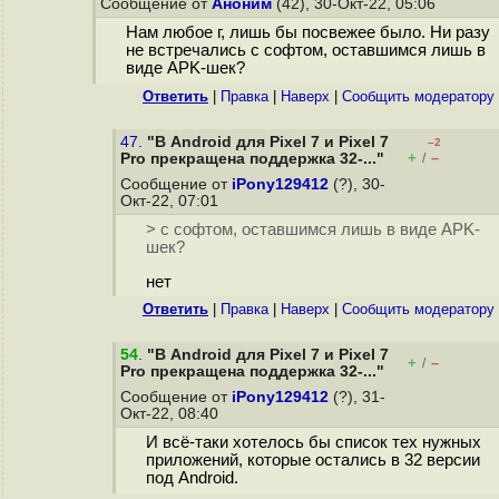
Сообщение от
Аноним
(42), 30-Окт-22, 05:06
Нам любое г, лишь бы посвежее было. Ни разу
не встречались с софтом, оставшимся лишь в
виде APK-шек?
Ответить
|
Правка
|
Наверх
|
Cообщить модератору
47.
"В Android для Pixel 7 и Pixel 7
–2
+
–
Pro прекращена поддержка 32-..."
/
Сообщение от
iPony129412
(?), 30-
Окт-22, 07:01
> с софтом, оставшимся лишь в виде APK-
шек?
нет
Ответить
|
Правка
|
Наверх
|
Cообщить модератору
54
.
"В Android для Pixel 7 и Pixel 7
+
–
/
Pro прекращена поддержка 32-..."
Сообщение от
iPony129412
(?), 31-
Окт-22, 08:40
И всё-таки хотелось бы список тех нужных
приложений, которые остались в 32 версии
под Android.