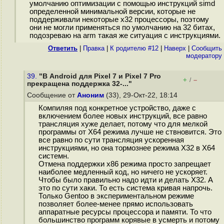
умолчанию оптимизации с помощью инструкций simd
определенной минимальной версии, которые не
поддерживали некоторые x32 процессоры, поэтому
они не могли применяться по умолчанию на 32 битах,
подозреваю на arm такая же ситуация с инструкциями.
Ответить
|
Правка
|
К родителю #12
|
Наверх
|
Cообщить
модератору
39.
"В Android для Pixel 7 и Pixel 7 Pro
+
–
/
прекращена поддержка 32-..."
Сообщение от
Аноним
(33), 29-Окт-22, 18:14
Компиляя под конкретное устройство, даже с
включением более новых инструкций, все равно
трансляция хуже делает, потому что для мелкой
программы от Х64 режима лучше не ствновится. Это
все равно по сути трансляция ускоренная
инструкциями, но она тормознее режима Х32 в Х64
системн.
Отмена поддержки х86 режима просто запрещает
наиболее медленный код, но ничего не ускоряет.
Чтобы было правильно надо идти и делать Х32. А
это по сути хаки. То есть система кривая напрочь.
Только Gentoo в экспериментальном режиме
позволяет более-менее прямо использовать
аппаратные ресурсы процессора и памяти. То что
большинство программ корявые в усмерть и потому