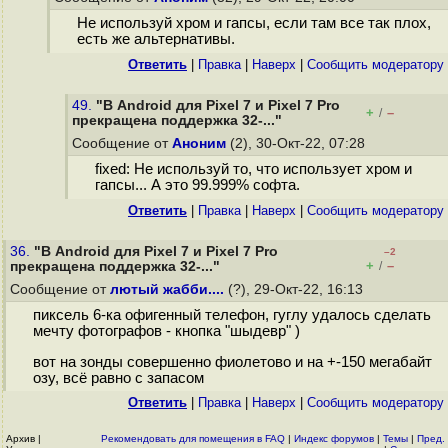
Не используй хром и гапсы, если там все так плох,
есть же альтернативы.
Ответить
|
Правка
|
Наверх
|
Cообщить модератору
49.
"В Android для Pixel 7 и Pixel 7 Pro
+
–
/
прекращена поддержка 32-..."
Сообщение от
Аноним
(2), 30-Окт-22, 07:28
fixed: Не используй то, что использует хром и
гапсы... А это 99.999% софта.
Ответить
|
Правка
|
Наверх
|
Cообщить модератору
36.
"В Android для Pixel 7 и Pixel 7 Pro
–2
+
–
прекращена поддержка 32-..."
/
Сообщение от
лютый жабби....
(?), 29-Окт-22, 16:13
пиксель 6-ка офигенный телефон, гуглу удалось сделать
мечту фотографов - кнопка "шыдевр" )
вот на зонды совершенно фиолетово и на +-150 мегабайт
озу, всё равно с запасом
Ответить
|
Правка
|
Наверх
|
Cообщить модератору
Архив
|
Рекомендовать для помещения в FAQ
|
Индекс форумов
|
Темы
|
Пред.