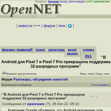
Профиль:
Аноним
(
вход
|
регистрация
)
неRU
opennet.me
[
новости
/
+++
|
форум
|
теги
|
]
форумы
правила/FAQ
поиск
регистрация
вход/
слежка
выход
RSS
"В
Android для Pixel 7 и Pixel 7 Pro прекращена поддержка
32-разрядных программ"
Вариант для распечатки
Пред. тема
|
След. тема
Форум
Разговоры, обсуждение новостей
Изначальное сообщение
[
Отслеживать
]
"В Android для Pixel 7 и Pixel 7 Pro прекращена
+
–
/
поддержка 32-разрядных программ"
Сообщение от
opennews
(?), 29-Окт-22, 09:16
Компания Google объявила, что Android-окружение для