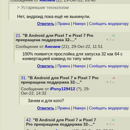
Сообщение от
Аноним
(2), 29-Окт-22, 09:40
> Устаревшие технологии
Нет, андроид пока ещё не выкинули.
Ответить
|
Правка
|
Наверх
|
Cообщить модератору
21.
"В Android для Pixel 7 и Pixel 7 Pro
+3
+
–
прекращена поддержка 32-..."
/
Сообщение от
Аноним
(21), 29-Окт-22, 11:51
100% появится прослойка для запуска 32 как 64 с
конвертацией команд по типу wine
Ответить
|
Правка
|
Наверх
|
Cообщить модератору
31.
"В Android для Pixel 7 и Pixel 7 Pro
–4
+
–
прекращена поддержка 32-..."
/
Сообщение от
iPony129412
(?), 29-
Окт-22, 14:32
Зачем и для кого?
Ответить
|
Правка
|
Наверх
|
Cообщить модератору
42.
"В Android для Pixel 7 и Pixel 7
+2
+
–
Pro прекращена поддержка 32-..."
/