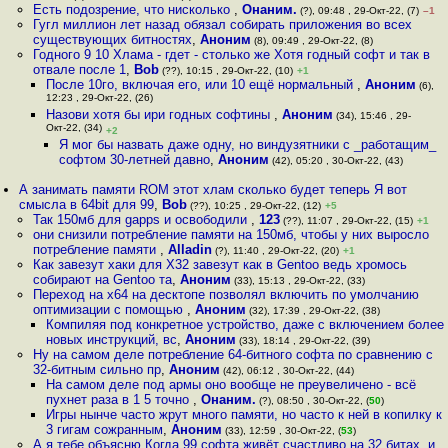
Есть подозрение, что нисколько
,
Онаним.
(?), 09:48 , 29-Окт-22, (7)
–1
Гугл миллион лет назад обязал собирать приложения во всех
существующих битностях
,
Аноним
(8), 09:49 , 29-Окт-22, (8)
Годного 9 10 Хлама - гдет - столько же Хотя годный софт и так в
отвале после 1
,
Bob
(??), 10:15 , 29-Окт-22, (10)
+1
После 10го, включая его, или 10 ещё нормальный
,
Аноним
(6),
12:23 , 29-Окт-22, (26)
Назови хотя бы ири годных софтины
,
Аноним
(34), 15:46 , 29-
Окт-22, (34)
+2
Я мог бы назвать даже одну, но виндузятники с _работащим_
софтом 30-летней давно
,
Аноним
(42), 05:20 , 30-Окт-22, (43)
А занимать памяти ROM этот хлам сколько будет теперь Я вот
смысла в 64bit для 99
,
Bob
(??), 10:25 , 29-Окт-22, (12)
+5
Так 150мб для gapps и освободили
,
123
(??), 11:07 , 29-Окт-22, (15)
+1
они снизили потребление памяти на 150мб, чтобы у них выросло
потребление памяти
,
Alladin
(?), 11:40 , 29-Окт-22, (20)
+1
Как завезут хаки для X32 завезут как в Gentoo ведь хромось
собирают на Gentoo та
,
Аноним
(33), 15:13 , 29-Окт-22, (33)
Переход на x64 на десктопе позволял включить по умолчанию
оптимизации с помощью
,
Аноним
(32), 17:39 , 29-Окт-22, (38)
Компиляя под конкретное устройство, даже с включением более
новых инструкций, вс
,
Аноним
(33), 18:14 , 29-Окт-22, (39)
Ну на самом деле потребление 64-битного софта по сравнению с
32-битным сильно пр
,
Аноним
(42), 06:12 , 30-Окт-22, (44)
На самом деле под армы оно вообще не преувеличено - всё
пухнет раза в 1 5 точно
,
Онаним.
(?), 08:50 , 30-Окт-22, (
50
)
Игры нынче часто жрут много памяти, но часто к ней в копилку к
3 гигам сожранным
,
Аноним
(33), 12:59 , 30-Окт-22, (
53
)
А я тебе объясню Когда 99 софта живёт счастливо на 32 битах, и