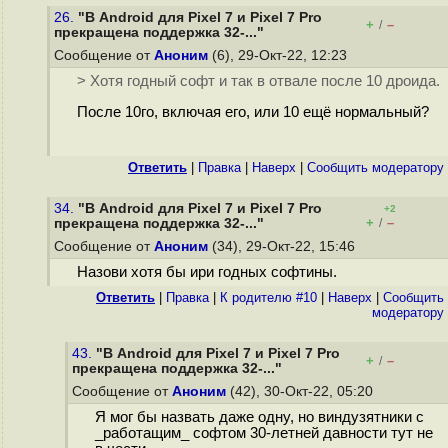
26.
"В Android для Pixel 7 и Pixel 7 Pro
+
–
/
прекращена поддержка 32-..."
Сообщение от
Аноним
(6), 29-Окт-22, 12:23
> Хотя годный софт и так в отвале после 10 дроида.
После 10го, включая его, или 10 ещё нормальный?
Ответить
|
Правка
|
Наверх
|
Cообщить модератору
34.
"В Android для Pixel 7 и Pixel 7 Pro
+2
+
–
прекращена поддержка 32-..."
/
Сообщение от
Аноним
(34), 29-Окт-22, 15:46
Назови хотя бы ири годных софтины.
Ответить
|
Правка
|
К родителю #10
|
Наверх
|
Cообщить
модератору
43.
"В Android для Pixel 7 и Pixel 7 Pro
+
–
/
прекращена поддержка 32-..."
Сообщение от
Аноним
(42), 30-Окт-22, 05:20
Я мог бы назвать даже одну, но виндузятники с
_работащим_ софтом 30-летней давности тут не