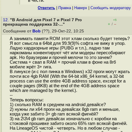
в чести.
Ответить
|
Правка
|
Наверх
|
Cообщить модератору
12.
"В Android для Pixel 7 и Pixel 7 Pro
+5
+
–
прекращена поддержка 32-..."
/
Сообщение от
Bob
(??), 29-Окт-22, 10:25
А занимать памяти ROM этот хлам сколько будет теперь?
Я вот смысла в 64bit для 99.9(9)% софта не вижу в упор.
Ладно хардкорные игры (PUBG и т.п.), ладно там
наркоманы конвентируют чёт или модеры пересобирают
apk. Но браузерам и прочей мелочи то это зачем?
Система + свап в RAM + прочий хлам в фоне на 8гб
мобиле жрёт 3+ гига.
В линуксе (и с пол пинка в Windows) x32 проги могут жрать
почти все 4gb RAM (With the 64-bit x86_64 kernel, a 32-bit
process can use the entire 4GB address space, except for a
couple pages (8KB) at the end of the 4GB address space
which are managed by the kernel.).
--
Теперь вопросы:
1) сколько RAM в среднем на android девайсе?
2) нужны ли х64 проги на девайсах 8gb ram и меньше,
когда уже забито 3+ gb ram всякой фигнёй?
3) на 2\3\4 gb ram девайсах изначально с коробки на
стоковой прошивке забито около 65% ram всякой фигнёй.
На LineageOS чистой - четверть. Но в любом случае -