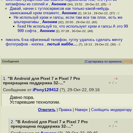
китаефоны из соплей и
,
Аноним
(34), 15:52 , 29-Окт-22, (35)
–3
Давай, начни с гуглосервисов как только какой-нибудь
занюханный хром откажетс
,
Аноним
(2), 16:14 , 29-Окт-22, (37)
+2
Не используй хром и гапсы, если там все так плох, есть же
альтернативы
,
Аноним
(32), 20:00 , 29-Окт-22, (40)
fixed Не используй то, что использует хром и гапсы А это 99
999 софта
,
Аноним
(2), 07:28 , 30-Окт-22, (49)
пиксель 6-ка офигенный телефон, гуглу удалось сделать мечту
фотографов - кнопка
,
лютый жабби....
(?), 16:13 , 29-Окт-22, (36)
–2
Сообщения
[
Сортировка по времени
|
RSS
]
1.
"В Android для Pixel 7 и Pixel 7 Pro
–4
+
–
прекращена поддержка 32-..."
/
Сообщение от
iPony129412
(?), 29-Окт-22, 09:16
Давно пора.
Устаревшие технологии.
Ответить
|
Правка
|
Наверх
|
Cообщить модератору
2.
"В Android для Pixel 7 и Pixel 7 Pro
+9
+
–
прекращена поддержка 32-..."
/