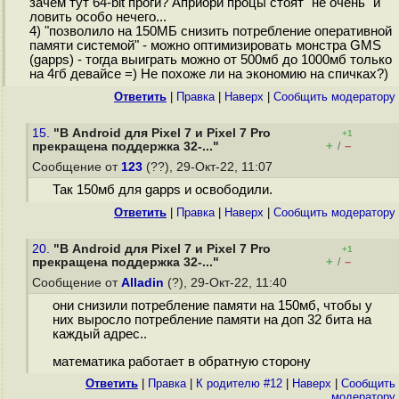
зачем тут 64-bit проги? Априори процы стоят "не очень" и
ловить особо нечего...
4) "позволило на 150МБ снизить потребление оперативной
памяти системой" - можно оптимизировать монстра GMS
(gapps) - тогда выиграть можно от 500мб до 1000мб только
на 4гб девайсе =) Не похоже ли на экономию на спичках?)
Ответить
|
Правка
|
Наверх
|
Cообщить модератору
15.
"В Android для Pixel 7 и Pixel 7 Pro
+1
+
–
прекращена поддержка 32-..."
/
Сообщение от
123
(??), 29-Окт-22, 11:07
Так 150мб для gapps и освободили.
Ответить
|
Правка
|
Наверх
|
Cообщить модератору
20.
"В Android для Pixel 7 и Pixel 7 Pro
+1
+
–
прекращена поддержка 32-..."
/
Сообщение от
Alladin
(?), 29-Окт-22, 11:40
они снизили потребление памяти на 150мб, чтобы у
них выросло потребление памяти на доп 32 бита на
каждый адрес..
математика работает в обратную сторону
Ответить
|
Правка
|
К родителю #12
|
Наверх
|
Cообщить
модератору