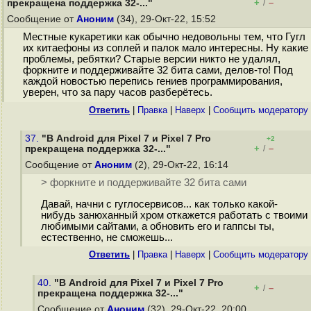
+
–
прекращена поддержка 32-..."
/
Сообщение от
Аноним
(34), 29-Окт-22, 15:52
Местные кукаретики как обычно недовольны тем, что Гугл
их китаефоны из соплей и палок мало интересны. Ну какие
проблемы, ребятки? Старые версии никто не удалял,
форкните и поддерживайте 32 бита сами, делов-то! Под
каждой новостью перепись гениев программирования,
уверен, что за пару часов разберётесь.
Ответить
|
Правка
|
Наверх
|
Cообщить модератору
37.
"В Android для Pixel 7 и Pixel 7 Pro
+2
+
–
прекращена поддержка 32-..."
/
Сообщение от
Аноним
(2), 29-Окт-22, 16:14
> форкните и поддерживайте 32 бита сами
Давай, начни с гуглосервисов... как только какой-
нибудь занюханный хром откажется работать с твоими
любимыми сайтами, а обновить его и гаппсы ты,
естественно, не сможешь...
Ответить
|
Правка
|
Наверх
|
Cообщить модератору
40.
"В Android для Pixel 7 и Pixel 7 Pro
+
–
/
прекращена поддержка 32-..."
Сообщение от
Аноним
(32), 29-Окт-22, 20:00