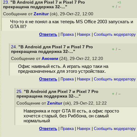
23.
"В Android для Pixel 7 и Pixel 7 Pro
+1
+
–
прекращена поддержка 32-..."
/
Сообщение от
Zenitur
(ok), 29-Окт-22, 12:00
Что-то я не понял а как теперь MS Office 2003 запускать и
GTA III?
Ответить
|
Правка
|
Наверх
|
Cообщить модератору
24.
"В Android для Pixel 7 и Pixel 7 Pro
+
–
/
прекращена поддержка 32-..."
Сообщение от
Аноним
(24), 29-Окт-22, 12:20
Офис наивный есть. А играть надо таки на
предназначенных для этого устройствах.
Ответить
|
Правка
|
Наверх
|
Cообщить модератору
25.
"В Android для Pixel 7 и Pixel 7 Pro
+
–
/
прекращена поддержка 32-..."
Сообщение от
Zenitur
(ok), 29-Окт-22, 12:22
Наверняка и порт GTA III есть, а офис просто
хочется старый, без Риббона, он самый
нормальный
Ответить
|
Правка
|
Наверх
|
Cообщить модератору