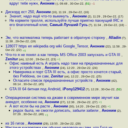
вдруг тебе нужн
,
Аноним
(-), 09:48 , 30-Окт-22, (
51
)
–1
Дискорд ест 250
,
Аноним
(16), 11:19 , 29-Окт-22, (16)
Значит, надо ещё что-то выкинуть
,
Аноним
(2), 11:29 , 29-Окт-22, (17)
Не кормите тролля, используйте лучше приятно пахнущий IRC и
его благолепный клие
,
Самый Лучший Гусь
(?), 11:34 , 29-Окт-22, (18)
–
1
Эм, что математика теперь работает в обратную сторону
,
Alladin
(?),
11:38 , 29-Окт-22, (19)
128077 https en wikipedia org wiki Google_Tensor
,
Аноним
(22), 11:58 , 29-
Окт-22, (22)
+5
Что-то я не понял а как теперь MS Office 2003 запускать и GTA III
,
Zenitur
(ok), 12:00 , 29-Окт-22, (23)
+1
Офис наивный есть А играть надо таки на предназначенных для
этого устройствах
,
Аноним
(24), 12:20 , 29-Окт-22, (24)
Наверняка и порт GTA III есть, а офис просто хочется старый,
без Риббона, он сам
,
Zenitur
(ok), 12:22 , 29-Окт-22, (25)
Огласите список предназначенных устройств
,
Аноним
(42),
06:14 , 30-Окт-22, (45)
GTA III 64 битная под Android
,
iPony129412
(?), 12:28 , 30-Окт-22, (
52
)
Операционная система на джаве в современном мире звучит как
анекдот, особенно на
,
Аноним
(27), 12:36 , 29-Окт-22, (27)
+1
А вот если бы на расте
,
Аноним
(30), 14:20 , 29-Окт-22, (30)
+1
редох была, не смогли дописать, забыли забили
,
Аноним
(2),
07:26 , 30-Окт-22, (48)
+1
из 16 гигов
,
Аноним
(29), 13:55 , 29-Окт-22, (29)
Местные кукаретики как обычно недовольны тем, что Гугл их