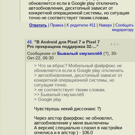
обновляется если в Google play отключить
автообновления, десктопный зависит от
конкретной операционной системы, но ситуация
точно не соответствует твоим словам.
Ответить
|
Правка
|
К родителю #11
|
Наверх
|
Cообщить
модератору
46.
"В Android для Pixel 7 и Pixel 7
+
–
/
Pro прекращена поддержка 32-..."
Сообщение от
Бывалый смузихлёб
(?), 30-
Окт-22, 06:30
> Что за вброс? Мобильный файрфокс не
обновляется если в Google play отключить
> автообновления, десктопный зависит от
конкретной операционной системы, но
ситуация точно
> не соответствует твоим словам.
>> Бывалый смузихлёб
> Google play
Чувствуешь некий диссонанс ?)
Через апстор фаерфокс не обновлял,
автообновления у меня выключены
А версия( специально слазил в настройки
огнелиса и в апстор ) - 106.0