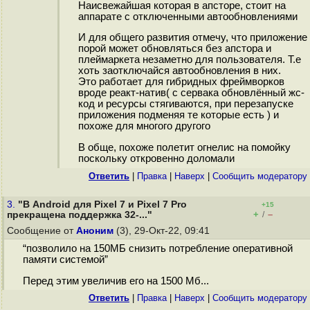
Наисвежайшая которая в апсторе, стоит на
аппарате с отключенными автообновлениями
И для общего развития отмечу, что приложение
порой может обновляться без апстора и
плеймаркета незаметно для пользователя. Т.е
хоть заотключайся автообновления в них.
Это работает для гибридных фреймворков
вроде реакт-натив( с сервака обновлённый жс-
код и ресурсы стягиваются, при перезапуске
приложения подменяя те которые есть ) и
похоже для многого другого
В обще, похоже полетит огнелис на помойку
поскольку откровенно доломали
Ответить
|
Правка
|
Наверх
|
Cообщить модератору
3.
"В Android для Pixel 7 и Pixel 7 Pro
+15
+
–
прекращена поддержка 32-..."
/
Сообщение от
Аноним
(3), 29-Окт-22, 09:41
“позволило на 150МБ снизить потребление оперативной
памяти системой”
Перед этим увеличив его на 1500 Мб...
Ответить
|
Правка
|
Наверх
|
Cообщить модератору