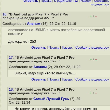
Ответить
|
Правка
|
К родителю #12
|
Наверх
|
Cообщить
модератору
16.
"В Android для Pixel 7 и Pixel 7 Pro
+
–
/
прекращена поддержка 32-..."
Сообщение от
Аноним
(16), 29-Окт-22, 11:19
>позволило на 150МБ снизить потребление оперативной
памяти с
Дискорд ест 250
Ответить
|
Правка
|
Наверх
|
Cообщить модератору
17.
"В Android для Pixel 7 и Pixel 7 Pro
+
–
/
прекращена поддержка 32-..."
Сообщение от
Аноним
(2), 29-Окт-22, 11:29
Значит, надо ещё что-то выкинуть...
Ответить
|
Правка
|
Наверх
|
Cообщить модератору
18.
"В Android для Pixel 7 и Pixel 7 Pro
–1
+
–
прекращена поддержка 32-..."
/
Сообщение от
Самый Лучший Гусь
(?), 29-
Окт-22, 11:34
Не кормите тролля, используйте лучше приятно