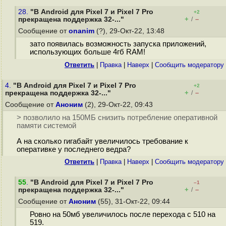
28.
"В Android для Pixel 7 и Pixel 7 Pro
+2
+
–
прекращена поддержка 32-..."
/
Сообщение от
onanim
(?), 29-Окт-22, 13:48
зато появилась возможность запуска приложений,
использующих больше 4гб RAM!
Ответить
|
Правка
|
Наверх
|
Cообщить модератору
4.
"В Android для Pixel 7 и Pixel 7 Pro
+2
+
–
прекращена поддержка 32-..."
/
Сообщение от
Аноним
(2), 29-Окт-22, 09:43
> позволило на 150МБ снизить потребление оперативной
памяти системой
А на сколько гигабайт увеличилось требование к
оперативке у последнего ведра?
Ответить
|
Правка
|
Наверх
|
Cообщить модератору
55
.
"В Android для Pixel 7 и Pixel 7 Pro
–1
+
–
прекращена поддержка 32-..."
/
Сообщение от
Аноним
(55), 31-Окт-22, 09:44
Ровно на 50мб увеличилось после перехода с 510 на
519.