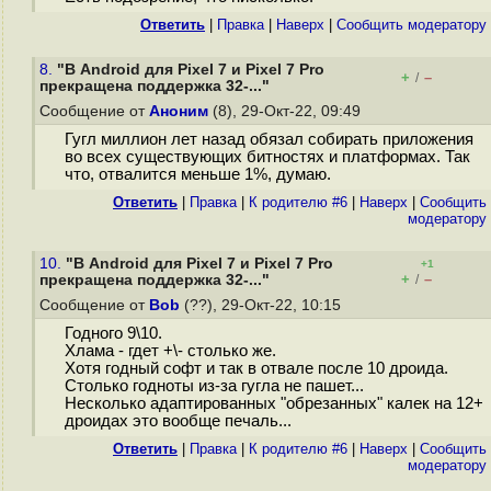
Ответить
|
Правка
|
Наверх
|
Cообщить модератору
8.
"В Android для Pixel 7 и Pixel 7 Pro
+
–
/
прекращена поддержка 32-..."
Сообщение от
Аноним
(8), 29-Окт-22, 09:49
Гугл миллион лет назад обязал собирать приложения
во всех существующих битностях и платформах. Так
что, отвалится меньше 1%, думаю.
Ответить
|
Правка
|
К родителю #6
|
Наверх
|
Cообщить
модератору
10.
"В Android для Pixel 7 и Pixel 7 Pro
+1
+
–
прекращена поддержка 32-..."
/
Сообщение от
Bob
(??), 29-Окт-22, 10:15
Годного 9\10.
Хлама - гдет +\- столько же.
Хотя годный софт и так в отвале после 10 дроида.
Столько годноты из-за гугла не пашет...
Несколько адаптированных "обрезанных" калек на 12+
дроидах это вообще печаль...
Ответить
|
Правка
|
К родителю #6
|
Наверх
|
Cообщить
модератору