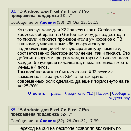
33.
"В Android для Pixel 7 и Pixel 7 Pro
+
–
/
прекращена поддержка 32-..."
Сообщение от
Аноним
(33), 29-Окт-22, 15:13
Как завезут хаки для X32 завезут как в Gentoo ведь
хромось собирают на Gentoo так и будет радостно, а
то пихали и пихают производители умнофонов с ТВ
ящиками, умноящиками x86 на архитектуре
поддерживающей 64 битную архитектуру памяти и,
соответственно быстрое исполнение, так и пихают. Это
добавит скорости программам, которым 4 гига за глаза.
Каждая браузерная вкладка да, внезапно может жрать
меньше 4 гигов.
Там вообще должно быть сделано X32 режим с
возможностью запуска X64, а не как криво в
современных осях сделано, да еще и тормознуто на те
же 25-30%.
Ответить
|
Правка
|
К родителю #12
|
Наверх
|
Cообщить
модератору
38.
"В Android для Pixel 7 и Pixel 7 Pro
+
–
/
прекращена поддержка 32-..."
Сообщение от
Аноним
(32), 29-Окт-22, 17:39
Переход на x64 на десктопе позволял включить по