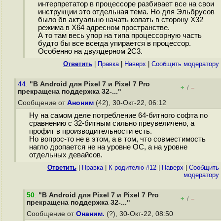
интерпретатор в процессоре разбивает все на свои
инструкции это отдельная тема. Но для Эльбрусов
было бв актуально начать копать в сторону Х32
режима в Х64 адресном пространстве.
А то там весь упор на типа процессорную часть
будто бы все всегда упирается в процессор.
Особенно на двуядерном 2С3.
Ответить
|
Правка
|
Наверх
|
Cообщить модератору
44.
"В Android для Pixel 7 и Pixel 7 Pro
+
–
/
прекращена поддержка 32-..."
Сообщение от
Аноним
(42), 30-Окт-22, 06:12
Ну на самом деле потребление 64-битного софта по
сравнению с 32-битным сильно преувеличено, а
профит в производительности есть.
Но вопрос-то не в этом, а в том, что совместимость
нагло дропается не на уровне ОС, а на уровне
отдельных девайсов.
Ответить
|
Правка
|
К родителю #12
|
Наверх
|
Cообщить
модератору
50
.
"В Android для Pixel 7 и Pixel 7 Pro
+
–
/
прекращена поддержка 32-..."
Сообщение от
Онаним.
(?), 30-Окт-22, 08:50