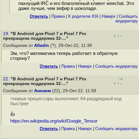
пахнущий IRC и его благолепный клиент weechat. Это
даже лучше, чем зефир в шоколаде.
Ответить
|
Правка
|
К родителю #16
|
Наверх
|
Cообщить
модератору
19.
"В Android для Pixel 7 и Pixel 7 Pro
+
–
/
прекращена поддержка 32-..."
Сообщение от
Alladin
(?), 29-Окт-22, 11:38
Эм, что? математика теперь работает в обратную
сторону?
Ответить
|
Правка
|
Наверх
|
Cообщить модератору
22.
"В Android для Pixel 7 и Pixel 7 Pro
+5
+
–
прекращена поддержка 32-..."
/
Сообщение от
Аноним
(22), 29-Окт-22, 11:58
>новые процессоры выполняют 64-раздрядный код
быстрее
👍
https://en.wikipedia.org/wiki/Google_Tensor
Ответить
|
Правка
|
Наверх
|
Cообщить модератору