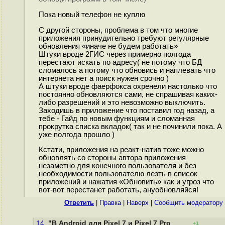
Пока новый телефон не куплю
С другой стороны, проблема в том что многие
приложения принудительно требуют регулярные
обновления «иначе не будем работать»
Штуки вроде 2ГИС через примерно полгода
перестают искать по адресу( не потому что БД
сломалось а потому что обновись и наплевать что
интернета нет а поиск нужен срочно )
А штуки вроде фаерфокса охренели настолько что
постоянно обновляются сами, не спрашивая каких-
либо разрешений и это невозможно выключить.
Заходишь в приложение что поставил год назад, а
тебе - Гайд по новым функциям и сломанная
прокрутка списка вкладок( так и не починили пока. А
уже полгода прошло )
Кстати, приложения на реакт-натив тоже можно
обновлять со стороны автора приложения
незаметно для конечного пользователя и без
необходимости пользователю лезть в список
приложений и нажатия «Обновить» как и угроз что
вот-вот перестанет работать, ануобновляйся!
Ответить
|
Правка
|
Наверх
|
Cообщить модератору
14.
"В Android для Pixel 7 и Pixel 7 Pro
+1