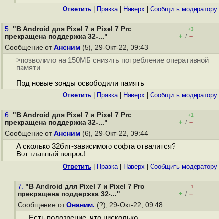
Ответить
|
Правка
|
Наверх
|
Cообщить модератору
5.
"В Android для Pixel 7 и Pixel 7 Pro
+3
+
–
прекращена поддержка 32-..."
/
Сообщение от
Аноним
(5), 29-Окт-22, 09:43
>позволило на 150МБ снизить потребление оперативной
памяти
Под новые зонды освободили память
Ответить
|
Правка
|
Наверх
|
Cообщить модератору
6.
"В Android для Pixel 7 и Pixel 7 Pro
+1
+
–
прекращена поддержка 32-..."
/
Сообщение от
Аноним
(6), 29-Окт-22, 09:44
А сколько 32бит-зависимого софта отвалится?
Вот главный вопрос!
Ответить
|
Правка
|
Наверх
|
Cообщить модератору
7.
"В Android для Pixel 7 и Pixel 7 Pro
–1
+
–
прекращена поддержка 32-..."
/
Сообщение от
Онаним.
(?), 29-Окт-22, 09:48
Есть подозрение, что нисколько.