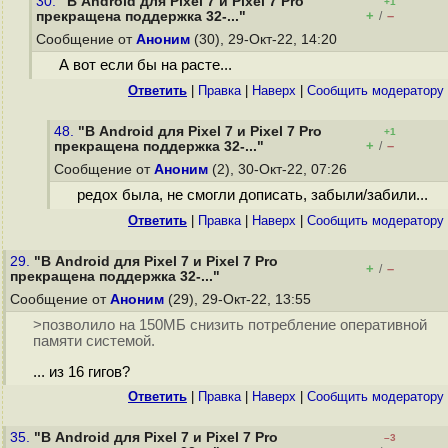
30.
"В Android для Pixel 7 и Pixel 7 Pro
+1
+
–
прекращена поддержка 32-..."
/
Сообщение от
Аноним
(30), 29-Окт-22, 14:20
А вот если бы на расте...
Ответить
|
Правка
|
Наверх
|
Cообщить модератору
48.
"В Android для Pixel 7 и Pixel 7 Pro
+1
+
–
прекращена поддержка 32-..."
/
Сообщение от
Аноним
(2), 30-Окт-22, 07:26
редох была, не смогли дописать, забыли/забили...
Ответить
|
Правка
|
Наверх
|
Cообщить модератору
29.
"В Android для Pixel 7 и Pixel 7 Pro
+
–
/
прекращена поддержка 32-..."
Сообщение от
Аноним
(29), 29-Окт-22, 13:55
>позволило на 150МБ снизить потребление оперативной
памяти системой.
... из 16 гигов?
Ответить
|
Правка
|
Наверх
|
Cообщить модератору
35.
"В Android для Pixel 7 и Pixel 7 Pro
–3